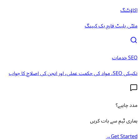
اکاؤنٹنگ
ملٹی پلیٹ فارم بک کیپنگ
SEO خدمات
تکنیکی SEO، مواد کی حکمت عملی، اور انجن کی اصلاح کا جواب
مدد چاہیے؟
ہماری ٹیم سے بات کریں
→
Get Started