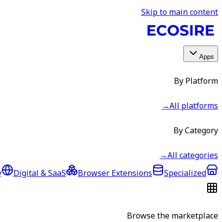
Skip to main content
Apps
By Platform
→
All platforms
By Category
→
All categories
y
Digital & SaaS
Browser Extensions
Specialized
Browse the marketplace