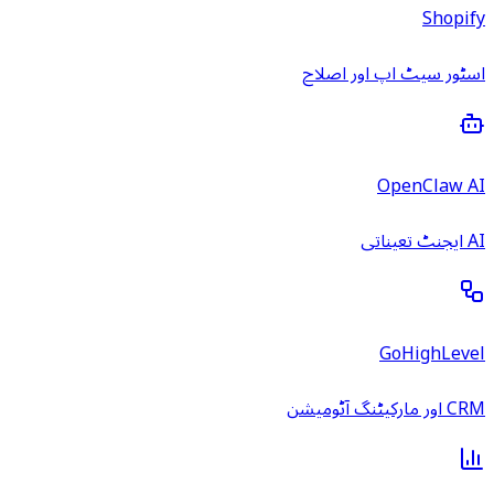
Shopify
اسٹور سیٹ اپ اور اصلاح
OpenClaw AI
AI ایجنٹ تعیناتی
GoHighLevel
CRM اور مارکیٹنگ آٹومیشن