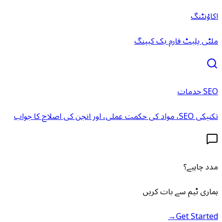
اکاؤنٹنگ
ملٹی پلیٹ فارم بک کیپنگ
SEO خدمات
تکنیکی SEO، مواد کی حکمت عملی، اور انجن کی اصلاح کا جواب
مدد چاہیے؟
ہماری ٹیم سے بات کریں
→
Get Started