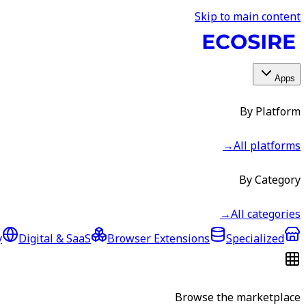
Skip to main content
Apps
By Platform
→
All platforms
By Category
→
All categories
y
Digital & SaaS
Browser Extensions
Specialized
Browse the marketplace