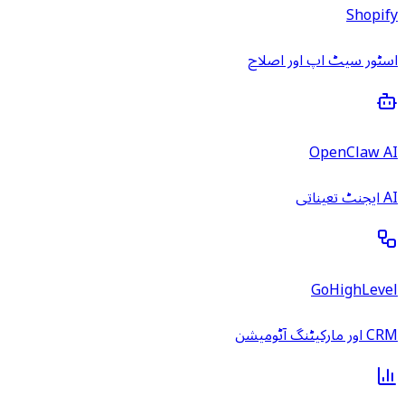
Shopify
اسٹور سیٹ اپ اور اصلاح
OpenClaw AI
AI ایجنٹ تعیناتی
GoHighLevel
CRM اور مارکیٹنگ آٹومیشن