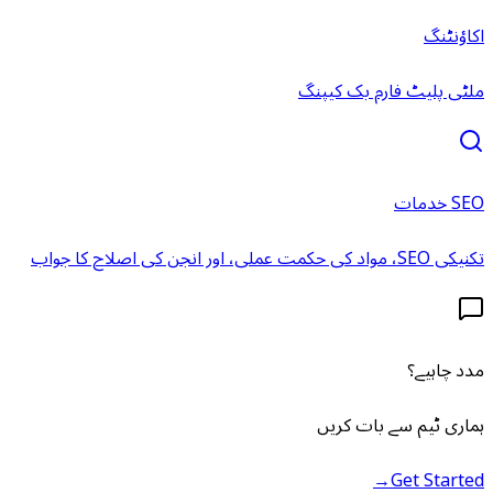
اکاؤنٹنگ
ملٹی پلیٹ فارم بک کیپنگ
SEO خدمات
تکنیکی SEO، مواد کی حکمت عملی، اور انجن کی اصلاح کا جواب
مدد چاہیے؟
ہماری ٹیم سے بات کریں
→
Get Started