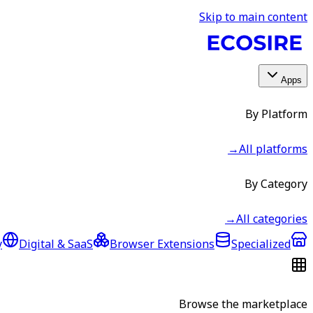
Skip to main content
Apps
By Platform
→
All platforms
By Category
→
All categories
y
Digital & SaaS
Browser Extensions
Specialized
Browse the marketplace