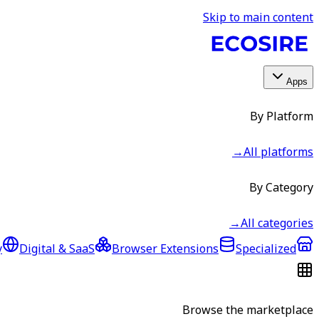
Skip to main content
Apps
By Platform
→
All platforms
By Category
→
All categories
y
Digital & SaaS
Browser Extensions
Specialized
Browse the marketplace