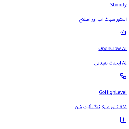
Shopify
اسٹور سیٹ اپ اور اصلاح
OpenClaw AI
AI ایجنٹ تعیناتی
GoHighLevel
CRM اور مارکیٹنگ آٹومیشن