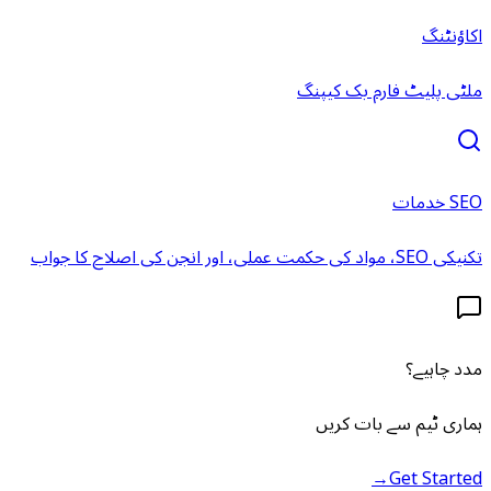
اکاؤنٹنگ
ملٹی پلیٹ فارم بک کیپنگ
SEO خدمات
تکنیکی SEO، مواد کی حکمت عملی، اور انجن کی اصلاح کا جواب
مدد چاہیے؟
ہماری ٹیم سے بات کریں
→
Get Started