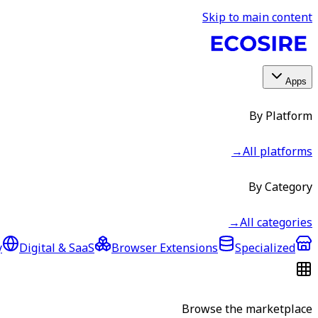
Skip to main content
Apps
By Platform
→
All platforms
By Category
→
All categories
y
Digital & SaaS
Browser Extensions
Specialized
Browse the marketplace