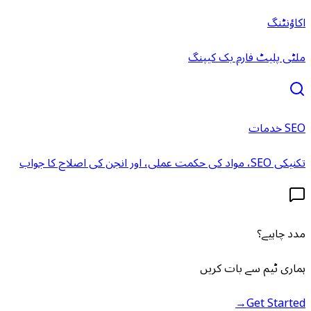
اکاؤنٹنگ
ملٹی پلیٹ فارم بک کیپنگ
SEO خدمات
تکنیکی SEO، مواد کی حکمت عملی، اور انجن کی اصلاح کا جواب
مدد چاہیے؟
ہماری ٹیم سے بات کریں
→
Get Started