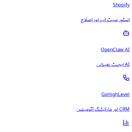
Shopify
اسٹور سیٹ اپ اور اصلاح
OpenClaw AI
AI ایجنٹ تعیناتی
GoHighLevel
CRM اور مارکیٹنگ آٹومیشن