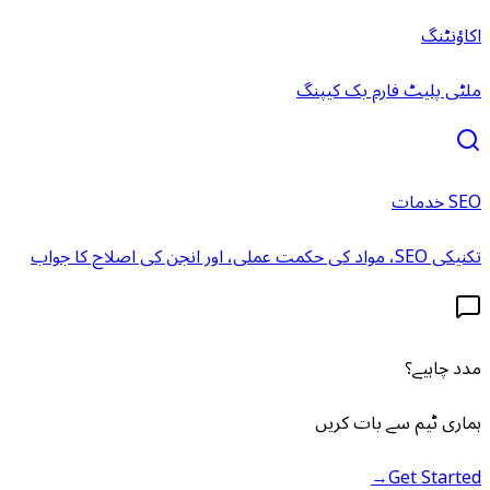
اکاؤنٹنگ
ملٹی پلیٹ فارم بک کیپنگ
SEO خدمات
تکنیکی SEO، مواد کی حکمت عملی، اور انجن کی اصلاح کا جواب
مدد چاہیے؟
ہماری ٹیم سے بات کریں
→
Get Started