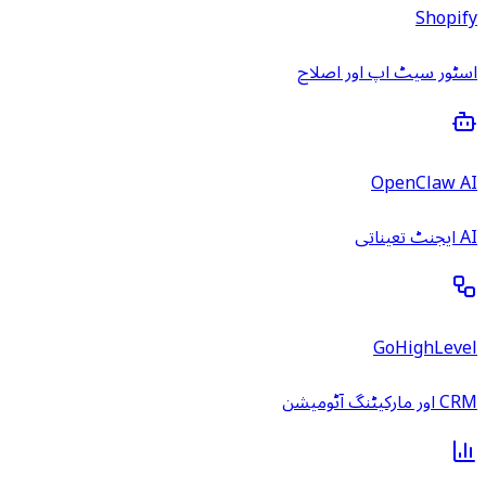
Shopify
اسٹور سیٹ اپ اور اصلاح
OpenClaw AI
AI ایجنٹ تعیناتی
GoHighLevel
CRM اور مارکیٹنگ آٹومیشن