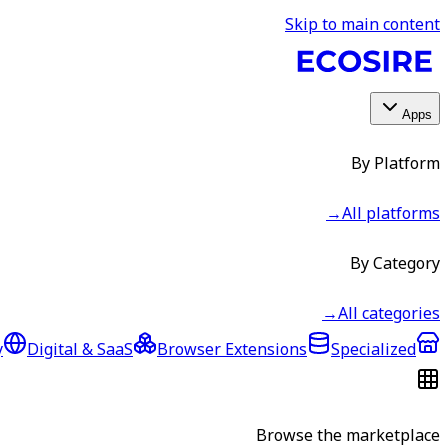
Skip to main content
Apps
By Platform
→
All platforms
By Category
→
All categories
y
Digital & SaaS
Browser Extensions
Specialized
Browse the marketplace