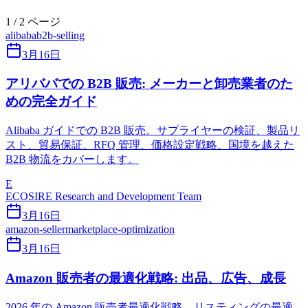
1 / 2 ページ
alibaba
b2b-selling
3月16日
アリババでの B2B 販売: メーカーと卸売業者のた
めの完全ガイド
Alibaba ガイドでの B2B 販売。サプライヤーの検証、製品リ
スト、貿易保証、RFQ 管理、価格設定戦略、国境を越えた
B2B 物流をカバーします。
E
ECOSIRE Research and Development Team
3月16日
amazon-seller
marketplace-optimization
3月16日
Amazon 販売者の最適化戦略: 出品、広告、成長
2026 年の Amazon 販売者最適化戦略。リスティングの最適