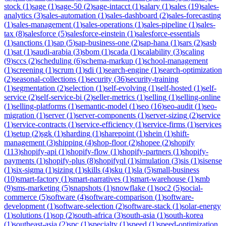
stock
(
1
)
sage
(
1
)
sage-50
(
2
)
sage-intacct
(
1
)
salary
(
1
)
sales
(
19
)
sales-
analytics
(
3
)
sales-automation
(
1
)
sales-dashboard
(
2
)
sales-forecasting
(
1
)
sales-management
(
1
)
sales-operations
(
1
)
sales-pipeline
(
1
)
sales-
tax
(
8
)
salesforce
(
5
)
salesforce-einstein
(
1
)
salesforce-essentials
(
1
)
sanctions
(
1
)
sap
(
5
)
sap-business-one
(
2
)
sap-hana
(
1
)
sars
(
2
)
sasb
(
1
)
sat
(
1
)
saudi-arabia
(
3
)
sbom
(
1
)
scada
(
1
)
scalability
(
3
)
scaling
(
9
)
sccs
(
2
)
scheduling
(
6
)
schema-markup
(
1
)
school-management
(
1
)
screening
(
1
)
scrum
(
1
)
sdi
(
1
)
search-engine
(
1
)
search-optimization
(
2
)
seasonal-collections
(
1
)
security
(
36
)
security-training
(
1
)
segmentation
(
2
)
selection
(
1
)
self-evolving
(
1
)
self-hosted
(
1
)
self-
service
(
2
)
self-service-bi
(
2
)
seller-metrics
(
1
)
selling
(
1
)
selling-online
(
1
)
selling-platforms
(
1
)
semantic-model
(
1
)
seo
(
16
)
seo-audit
(
1
)
seo-
migration
(
1
)
server
(
1
)
server-components
(
1
)
server-sizing
(
2
)
service
(
1
)
service-contracts
(
1
)
service-efficiency
(
1
)
service-firms
(
1
)
services
(
1
)
setup
(
2
)
sgk
(
1
)
sharding
(
1
)
sharepoint
(
1
)
shein
(
1
)
shift-
management
(
3
)
shipping
(
4
)
shop-floor
(
2
)
shopee
(
2
)
shopify
(
113
)
shopify-api
(
1
)
shopify-flow
(
1
)
shopify-partners
(
1
)
shopify-
payments
(
1
)
shopify-plus
(
8
)
shopifyql
(
1
)
simulation
(
3
)
sis
(
1
)
sisense
(
1
)
six-sigma
(
1
)
sizing
(
1
)
skills
(
4
)
sku
(
1
)
sla
(
5
)
small-business
(
10
)
smart-factory
(
1
)
smart-narratives
(
1
)
smart-warehouse
(
1
)
smb
(
9
)
sms-marketing
(
5
)
snapshots
(
1
)
snowflake
(
1
)
soc2
(
5
)
social-
commerce
(
5
)
software
(
4
)
software-comparison
(
1
)
software-
development
(
1
)
software-selection
(
2
)
software-stack
(
1
)
solar-energy
(
1
)
solutions
(
1
)
sop
(
2
)
south-africa
(
3
)
south-asia
(
1
)
south-korea
(
1
)
southeast-asia
(
2
)
spc
(
1
)
specialty
(
1
)
speed
(
1
)
speed-optimization