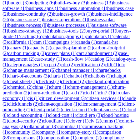
(
1
)
budget
(
3
)
budgeting
(
6
)
build-vs-buy
(
3
)
business
(
13
)
business
software
(
1
)
business-apps
(
1
)
business-automation
(
1
)
business-case
(
2
)
business-continuity
(
2
)
business-growth
(
1
)
business-intelligence
(
26
)
business-one
(
1
)
business-operations
(
1
)
business-plan
(
1
)
business-process
(
8
)
business-processes
(
1
)
business-software
(
1
)
business-strategy
(
12
)
business-tools
(
2
)
buyer-portal
(
1
)
buyers-
guide
(
1
)
caching
(
6
)
calculation-groups
(
1
)
calculators
(
1
)
calendar
(
3
)
california
(
1
)
cam
(
1
)
campaigns
(
4
)
canada
(
1
)
canada-hst
(
1
)
canary
(
1
)
capacity
(
2
)
capacity-planning
(
2
)
carbon-footprint
(
2
)
carbon-tracking
(
3
)
career-plans
(
1
)
cart-abandonment
(
2
)
case-
management
(
2
)
case-study
(
11
)
cash-flow
(
4
)
catalog
(
2
)
catalog-sync
(
1
)
category-pages
(
1
)
ccpa
(
2
)
cdn
(
2
)
certification
(
2
)
cfdi
(
1
)
cfo
(
2
)
change-management
(
6
)
channel-manager
(
1
)
chargebacks
(
1
)
chart-of-accounts
(
3
)
charts
(
1
)
chatbot
(
6
)
chatbots
(
1
)
chatgpt
(
2
)
cheat-sheet
(
1
)
checklist
(
7
)
checkout
(
2
)
checkout-optimization
(
2
)
chemical
(
2
)
china
(
1
)
churn
(
1
)
churn-management
(
1
)
churn-
prediction
(
2
)
churn-reduction
(
1
)
ci-cd
(
7
)
cicd
(
1
)
cin7
(
1
)
circular-
economy
(
1
)
cis
(
1
)
citizen-development
(
3
)
citizen-services
(
1
)
claude
(
2
)
clickfunnels
(
2
)
client-acquisition
(
1
)
client-management
(
2
)
client-
onboarding
(
1
)
client-portal
(
2
)
client-setup
(
1
)
client-success
(
1
)
cloud
(
8
)
cloud-accounting
(
1
)
cloud-cost
(
1
)
cloud-erp
(
3
)
cloud-hosting
(
2
)
cloud-security
(
2
)
cloudflare
(
1
)
clover
(
1
)
clv
(
2
)
cmms
(
1
)
cohort-
analysis
(
2
)
collaboration
(
3
)
colombia
(
1
)
commission-tracking
(
1
)
community
(
3
)
company
(
1
)
company-story
(
1
)
comparison
(
88
)
comparisons
(
1
)
compensation
(
1
)
compiere
(
2
)
compliance