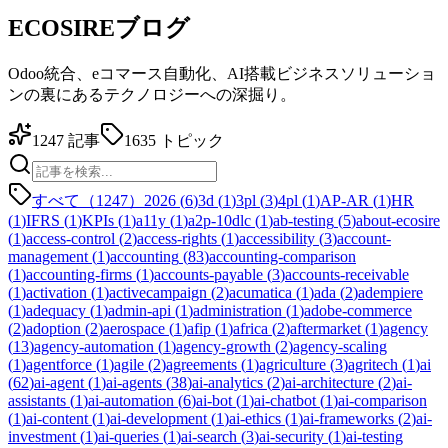
ECOSIREブログ
Odoo統合、eコマース自動化、AI搭載ビジネスソリューショ
ンの裏にあるテクノロジーへの深掘り。
1247
記事
1635
トピック
すべて（1247）
2026
(
6
)
3d
(
1
)
3pl
(
3
)
4pl
(
1
)
AP-AR
(
1
)
HR
(
1
)
IFRS
(
1
)
KPIs
(
1
)
a11y
(
1
)
a2p-10dlc
(
1
)
ab-testing
(
5
)
about-ecosire
(
1
)
access-control
(
2
)
access-rights
(
1
)
accessibility
(
3
)
account-
management
(
1
)
accounting
(
83
)
accounting-comparison
(
1
)
accounting-firms
(
1
)
accounts-payable
(
3
)
accounts-receivable
(
1
)
activation
(
1
)
activecampaign
(
2
)
acumatica
(
1
)
ada
(
2
)
adempiere
(
1
)
adequacy
(
1
)
admin-api
(
1
)
administration
(
1
)
adobe-commerce
(
2
)
adoption
(
2
)
aerospace
(
1
)
afip
(
1
)
africa
(
2
)
aftermarket
(
1
)
agency
(
13
)
agency-automation
(
1
)
agency-growth
(
2
)
agency-scaling
(
1
)
agentforce
(
1
)
agile
(
2
)
agreements
(
1
)
agriculture
(
3
)
agritech
(
1
)
ai
(
62
)
ai-agent
(
1
)
ai-agents
(
38
)
ai-analytics
(
2
)
ai-architecture
(
2
)
ai-
assistants
(
1
)
ai-automation
(
6
)
ai-bot
(
1
)
ai-chatbot
(
1
)
ai-comparison
(
1
)
ai-content
(
1
)
ai-development
(
1
)
ai-ethics
(
1
)
ai-frameworks
(
2
)
ai-
investment
(
1
)
ai-queries
(
1
)
ai-search
(
3
)
ai-security
(
1
)
ai-testing