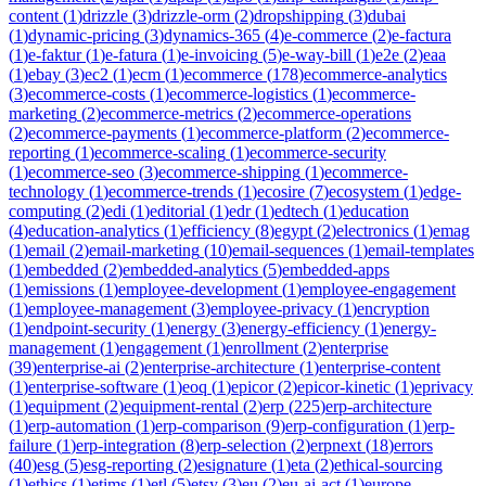
content
(
1
)
drizzle
(
3
)
drizzle-orm
(
2
)
dropshipping
(
3
)
dubai
(
1
)
dynamic-pricing
(
3
)
dynamics-365
(
4
)
e-commerce
(
2
)
e-factura
(
1
)
e-faktur
(
1
)
e-fatura
(
1
)
e-invoicing
(
5
)
e-way-bill
(
1
)
e2e
(
2
)
eaa
(
1
)
ebay
(
3
)
ec2
(
1
)
ecm
(
1
)
ecommerce
(
178
)
ecommerce-analytics
(
3
)
ecommerce-costs
(
1
)
ecommerce-logistics
(
1
)
ecommerce-
marketing
(
2
)
ecommerce-metrics
(
2
)
ecommerce-operations
(
2
)
ecommerce-payments
(
1
)
ecommerce-platform
(
2
)
ecommerce-
reporting
(
1
)
ecommerce-scaling
(
1
)
ecommerce-security
(
1
)
ecommerce-seo
(
3
)
ecommerce-shipping
(
1
)
ecommerce-
technology
(
1
)
ecommerce-trends
(
1
)
ecosire
(
7
)
ecosystem
(
1
)
edge-
computing
(
2
)
edi
(
1
)
editorial
(
1
)
edr
(
1
)
edtech
(
1
)
education
(
4
)
education-analytics
(
1
)
efficiency
(
8
)
egypt
(
2
)
electronics
(
1
)
emag
(
1
)
email
(
2
)
email-marketing
(
10
)
email-sequences
(
1
)
email-templates
(
1
)
embedded
(
2
)
embedded-analytics
(
5
)
embedded-apps
(
1
)
emissions
(
1
)
employee-development
(
1
)
employee-engagement
(
1
)
employee-management
(
3
)
employee-privacy
(
1
)
encryption
(
1
)
endpoint-security
(
1
)
energy
(
3
)
energy-efficiency
(
1
)
energy-
management
(
1
)
engagement
(
1
)
enrollment
(
2
)
enterprise
(
39
)
enterprise-ai
(
2
)
enterprise-architecture
(
1
)
enterprise-content
(
1
)
enterprise-software
(
1
)
eoq
(
1
)
epicor
(
2
)
epicor-kinetic
(
1
)
eprivacy
(
1
)
equipment
(
2
)
equipment-rental
(
2
)
erp
(
225
)
erp-architecture
(
1
)
erp-automation
(
1
)
erp-comparison
(
9
)
erp-configuration
(
1
)
erp-
failure
(
1
)
erp-integration
(
8
)
erp-selection
(
2
)
erpnext
(
18
)
errors
(
40
)
esg
(
5
)
esg-reporting
(
2
)
esignature
(
1
)
eta
(
2
)
ethical-sourcing
(
1
)
ethics
(
1
)
etims
(
1
)
etl
(
5
)
etsy
(
3
)
eu
(
2
)
eu-ai-act
(
1
)
europe