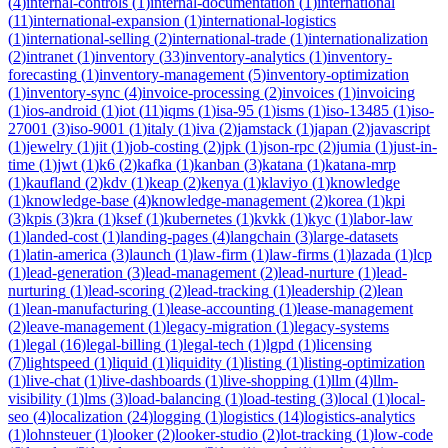
(
4
)
internal-controls
(
1
)
internal-documentation
(
1
)
international
(
11
)
international-expansion
(
1
)
international-logistics
(
1
)
international-selling
(
2
)
international-trade
(
1
)
internationalization
(
2
)
intranet
(
1
)
inventory
(
33
)
inventory-analytics
(
1
)
inventory-
forecasting
(
1
)
inventory-management
(
5
)
inventory-optimization
(
1
)
inventory-sync
(
4
)
invoice-processing
(
2
)
invoices
(
1
)
invoicing
(
1
)
ios-android
(
1
)
iot
(
11
)
iqms
(
1
)
isa-95
(
1
)
isms
(
1
)
iso-13485
(
1
)
iso-
27001
(
3
)
iso-9001
(
1
)
italy
(
1
)
iva
(
2
)
jamstack
(
1
)
japan
(
2
)
javascript
(
1
)
jewelry
(
1
)
jit
(
1
)
job-costing
(
2
)
jpk
(
1
)
json-rpc
(
2
)
jumia
(
1
)
just-in-
time
(
1
)
jwt
(
1
)
k6
(
2
)
kafka
(
1
)
kanban
(
3
)
katana
(
1
)
katana-mrp
(
1
)
kaufland
(
2
)
kdv
(
1
)
keap
(
2
)
kenya
(
1
)
klaviyo
(
1
)
knowledge
(
1
)
knowledge-base
(
4
)
knowledge-management
(
2
)
korea
(
1
)
kpi
(
3
)
kpis
(
3
)
kra
(
1
)
ksef
(
1
)
kubernetes
(
1
)
kvkk
(
1
)
kyc
(
1
)
labor-law
(
1
)
landed-cost
(
1
)
landing-pages
(
4
)
langchain
(
3
)
large-datasets
(
1
)
latin-america
(
3
)
launch
(
1
)
law-firm
(
1
)
law-firms
(
1
)
lazada
(
1
)
lcp
(
1
)
lead-generation
(
3
)
lead-management
(
2
)
lead-nurture
(
1
)
lead-
nurturing
(
1
)
lead-scoring
(
2
)
lead-tracking
(
1
)
leadership
(
2
)
lean
(
1
)
lean-manufacturing
(
1
)
lease-accounting
(
1
)
lease-management
(
2
)
leave-management
(
1
)
legacy-migration
(
1
)
legacy-systems
(
1
)
legal
(
16
)
legal-billing
(
1
)
legal-tech
(
1
)
lgpd
(
1
)
licensing
(
7
)
lightspeed
(
1
)
liquid
(
1
)
liquidity
(
1
)
listing
(
1
)
listing-optimization
(
1
)
live-chat
(
1
)
live-dashboards
(
1
)
live-shopping
(
1
)
llm
(
4
)
llm-
visibility
(
1
)
lms
(
3
)
load-balancing
(
1
)
load-testing
(
3
)
local
(
1
)
local-
seo
(
4
)
localization
(
24
)
logging
(
1
)
logistics
(
14
)
logistics-analytics
(
1
)
lohnsteuer
(
1
)
looker
(
2
)
looker-studio
(
2
)
lot-tracking
(
1
)
low-code