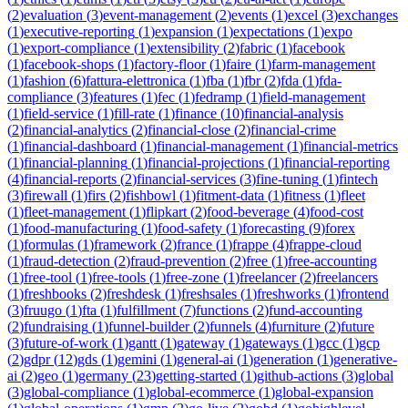
(
2
)
evaluation
(
3
)
event-management
(
2
)
events
(
1
)
excel
(
3
)
exchanges
(
1
)
executive-reporting
(
1
)
expansion
(
1
)
expectations
(
1
)
expo
(
1
)
export-compliance
(
1
)
extensibility
(
2
)
fabric
(
1
)
facebook
(
1
)
facebook-shops
(
1
)
factory-floor
(
1
)
faire
(
1
)
farm-management
(
1
)
fashion
(
6
)
fattura-elettronica
(
1
)
fba
(
1
)
fbr
(
2
)
fda
(
1
)
fda-
compliance
(
3
)
features
(
1
)
fec
(
1
)
fedramp
(
1
)
field-management
(
1
)
field-service
(
1
)
fill-rate
(
1
)
finance
(
10
)
financial-analysis
(
2
)
financial-analytics
(
2
)
financial-close
(
2
)
financial-crime
(
1
)
financial-dashboard
(
1
)
financial-management
(
1
)
financial-metrics
(
1
)
financial-planning
(
1
)
financial-projections
(
1
)
financial-reporting
(
4
)
financial-reports
(
2
)
financial-services
(
3
)
fine-tuning
(
1
)
fintech
(
3
)
firewall
(
1
)
firs
(
2
)
fishbowl
(
1
)
fitment-data
(
1
)
fitness
(
1
)
fleet
(
1
)
fleet-management
(
1
)
flipkart
(
2
)
food-beverage
(
4
)
food-cost
(
1
)
food-manufacturing
(
1
)
food-safety
(
1
)
forecasting
(
9
)
forex
(
1
)
formulas
(
1
)
framework
(
2
)
france
(
1
)
frappe
(
4
)
frappe-cloud
(
1
)
fraud-detection
(
2
)
fraud-prevention
(
2
)
free
(
1
)
free-accounting
(
1
)
free-tool
(
1
)
free-tools
(
1
)
free-zone
(
1
)
freelancer
(
2
)
freelancers
(
1
)
freshbooks
(
2
)
freshdesk
(
1
)
freshsales
(
1
)
freshworks
(
1
)
frontend
(
3
)
fruugo
(
1
)
fta
(
1
)
fulfillment
(
7
)
functions
(
2
)
fund-accounting
(
2
)
fundraising
(
1
)
funnel-builder
(
2
)
funnels
(
4
)
furniture
(
2
)
future
(
3
)
future-of-work
(
1
)
gantt
(
1
)
gateway
(
1
)
gateways
(
1
)
gcc
(
1
)
gcp
(
2
)
gdpr
(
12
)
gds
(
1
)
gemini
(
1
)
general-ai
(
1
)
generation
(
1
)
generative-
ai
(
2
)
geo
(
1
)
germany
(
23
)
getting-started
(
1
)
github-actions
(
3
)
global
(
3
)
global-compliance
(
1
)
global-ecommerce
(
1
)
global-expansion