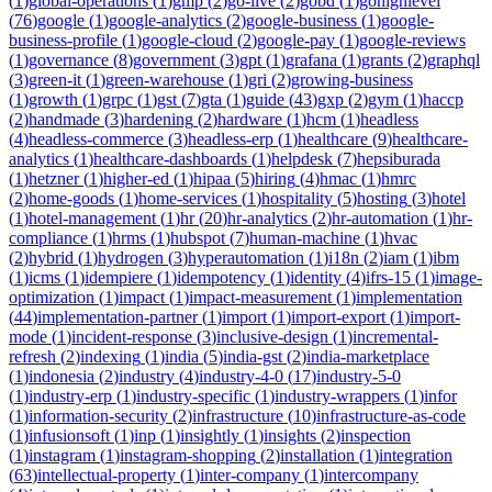
(
1
)
global-operations
(
1
)
gmp
(
2
)
go-live
(
2
)
gobd
(
1
)
gohighlevel
(
76
)
google
(
1
)
google-analytics
(
2
)
google-business
(
1
)
google-
business-profile
(
1
)
google-cloud
(
2
)
google-pay
(
1
)
google-reviews
(
1
)
governance
(
8
)
government
(
3
)
gpt
(
1
)
grafana
(
1
)
grants
(
2
)
graphql
(
3
)
green-it
(
1
)
green-warehouse
(
1
)
gri
(
2
)
growing-business
(
1
)
growth
(
1
)
grpc
(
1
)
gst
(
7
)
gta
(
1
)
guide
(
43
)
gxp
(
2
)
gym
(
1
)
haccp
(
2
)
handmade
(
3
)
hardening
(
2
)
hardware
(
1
)
hcm
(
1
)
headless
(
4
)
headless-commerce
(
3
)
headless-erp
(
1
)
healthcare
(
9
)
healthcare-
analytics
(
1
)
healthcare-dashboards
(
1
)
helpdesk
(
7
)
hepsiburada
(
1
)
hetzner
(
1
)
higher-ed
(
1
)
hipaa
(
5
)
hiring
(
4
)
hmac
(
1
)
hmrc
(
2
)
home-goods
(
1
)
home-services
(
1
)
hospitality
(
5
)
hosting
(
3
)
hotel
(
1
)
hotel-management
(
1
)
hr
(
20
)
hr-analytics
(
2
)
hr-automation
(
1
)
hr-
compliance
(
1
)
hrms
(
1
)
hubspot
(
7
)
human-machine
(
1
)
hvac
(
2
)
hybrid
(
1
)
hydrogen
(
3
)
hyperautomation
(
1
)
i18n
(
2
)
iam
(
1
)
ibm
(
1
)
icms
(
1
)
idempiere
(
1
)
idempotency
(
1
)
identity
(
4
)
ifrs-15
(
1
)
image-
optimization
(
1
)
impact
(
1
)
impact-measurement
(
1
)
implementation
(
44
)
implementation-partner
(
1
)
import
(
1
)
import-export
(
1
)
import-
mode
(
1
)
incident-response
(
3
)
inclusive-design
(
1
)
incremental-
refresh
(
2
)
indexing
(
1
)
india
(
5
)
india-gst
(
2
)
india-marketplace
(
1
)
indonesia
(
2
)
industry
(
4
)
industry-4-0
(
17
)
industry-5-0
(
1
)
industry-erp
(
1
)
industry-specific
(
1
)
industry-wrappers
(
1
)
infor
(
1
)
information-security
(
2
)
infrastructure
(
10
)
infrastructure-as-code
(
1
)
infusionsoft
(
1
)
inp
(
1
)
insightly
(
1
)
insights
(
2
)
inspection
(
1
)
instagram
(
1
)
instagram-shopping
(
2
)
installation
(
1
)
integration
(
63
)
intellectual-property
(
1
)
inter-company
(
1
)
intercompany