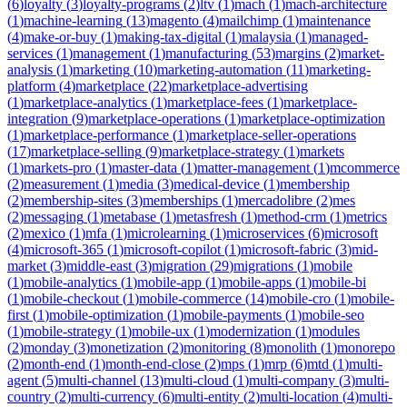
(
6
)
loyalty
(
3
)
loyalty-programs
(
2
)
ltv
(
1
)
mach
(
1
)
mach-architecture
(
1
)
machine-learning
(
13
)
magento
(
4
)
mailchimp
(
1
)
maintenance
(
4
)
make-or-buy
(
1
)
making-tax-digital
(
1
)
malaysia
(
1
)
managed-
services
(
1
)
management
(
1
)
manufacturing
(
53
)
margins
(
2
)
market-
analysis
(
1
)
marketing
(
10
)
marketing-automation
(
11
)
marketing-
platform
(
4
)
marketplace
(
22
)
marketplace-advertising
(
1
)
marketplace-analytics
(
1
)
marketplace-fees
(
1
)
marketplace-
integration
(
9
)
marketplace-operations
(
1
)
marketplace-optimization
(
1
)
marketplace-performance
(
1
)
marketplace-seller-operations
(
17
)
marketplace-selling
(
9
)
marketplace-strategy
(
1
)
markets
(
1
)
markets-pro
(
1
)
master-data
(
1
)
matter-management
(
1
)
mcommerce
(
2
)
measurement
(
1
)
media
(
3
)
medical-device
(
1
)
membership
(
2
)
membership-sites
(
3
)
memberships
(
1
)
mercadolibre
(
2
)
mes
(
2
)
messaging
(
1
)
metabase
(
1
)
metasfresh
(
1
)
method-crm
(
1
)
metrics
(
2
)
mexico
(
1
)
mfa
(
1
)
microlearning
(
1
)
microservices
(
6
)
microsoft
(
4
)
microsoft-365
(
1
)
microsoft-copilot
(
1
)
microsoft-fabric
(
3
)
mid-
market
(
3
)
middle-east
(
3
)
migration
(
29
)
migrations
(
1
)
mobile
(
1
)
mobile-analytics
(
1
)
mobile-app
(
1
)
mobile-apps
(
1
)
mobile-bi
(
1
)
mobile-checkout
(
1
)
mobile-commerce
(
14
)
mobile-cro
(
1
)
mobile-
first
(
1
)
mobile-optimization
(
1
)
mobile-payments
(
1
)
mobile-seo
(
1
)
mobile-strategy
(
1
)
mobile-ux
(
1
)
modernization
(
1
)
modules
(
2
)
monday
(
3
)
monetization
(
2
)
monitoring
(
8
)
monolith
(
1
)
monorepo
(
2
)
month-end
(
1
)
month-end-close
(
2
)
mps
(
1
)
mrp
(
6
)
mtd
(
1
)
multi-
agent
(
5
)
multi-channel
(
13
)
multi-cloud
(
1
)
multi-company
(
3
)
multi-
country
(
2
)
multi-currency
(
6
)
multi-entity
(
2
)
multi-location
(
4
)
multi-