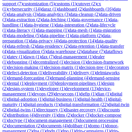
support
(
7
)
customization
(
5
)
customs
(
1
)
cutover
(
2
)
cx
(
1
)
cybersecurity
(
14
)
daraz
(
1
)
dashboard
(
2
)
dashboards
(
16
)
data
(
5
)
data-analysis
(
3
)
data-analytics
(
3
)
data-cleanup
(
2
)
data-driven
(
3
)
data-extraction
(
2
)
data-fetching
(
1
)
data-governance
(
1
)
data-
handling
(
1
)
data-hygiene
(
1
)
data-integration
(
2
)
data-lifecycle
(
1
)
data-literacy
(
1
)
data-mapping
(
1
)
data-mesh
(
1
)
data-migration
(
8
)
data-modeling
(
5
)
data-pipeline
(
1
)
data-platform
(
2
)
data-
preparation
(
1
)
data-privacy
(
4
)
data-protection
(
14
)
data-quality
(
4
)
data-refresh
(
2
)
data-residency
(
2
)
data-retention
(
1
)
data-transfer
(
4
)
data-visualization
(
5
)
data-warehouse
(
2
)
database
(
7
)
dataflows
(
1
)
datev
(
1
)
dawn
(
1
)
dax
(
7
)
deal-management
(
1
)
dealer
(
1
)
debugging
(
1
)
decentralized
(
1
)
decision
(
1
)
decision-framework
(
1
)
decision-making
(
1
)
decision-matrix
(
1
)
decision-tree
(
1
)
decorators
(
1
)
defect-detection
(
1
)
deliverability
(
1
)
delivery
(
1
)
delmiaworks
(
1
)
demand-forecasting
(
3
)
demand-planning
(
4
)
demand-sensing
(
1
)
dental
(
1
)
deployment
(
10
)
deployment-pipelines
(
1
)
design
(
2
)
design-system
(
1
)
developer
(
1
)
development
(
13
)
device-
management
(
1
)
devops
(
29
)
devsecops
(
1
)
dgfip
(
1
)
dian
(
1
)
digital
(
1
)
digital-adoption
(
1
)
digital-business
(
1
)
digital-health
(
1
)
digital-
maturity
(
1
)
digital-products
(
1
)
digital-transformation
(
22
)
digital-twin
(
2
)
digital-twins
(
1
)
directquery
(
1
)
disaster-recovery
(
1
)
discounts
(
2
)
distribution
(
4
)
diversity
(
1
)
dms
(
2
)
docker
(
3
)
docker-compose
(
1
)
doctype
(
1
)
document-management
(
3
)
document-processing
(
2
)
documentation
(
2
)
documents
(
4
)
dolibarr
(
1
)
domo
(
1
)
donor-
management
(
2
)
dpa
(
1
)
dpdp
(
1
)
dpo
(
1
)
drip-campaigns
(
1
)
drip-