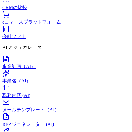
CRMの比較
eコマースプラットフォーム
会計ソフト
AI とジェネレーター
事業計画（AI）
事業名（AI）
職務内容 (AI)
メールテンプレート（AI）
RFP ジェネレーター (AI)