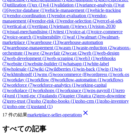
(
3
)
utilization
(
1
)
ux
(
1
)
v4
(
1
)
validation
(
1
)
variance-analysis
(
1
)
vat
(
16
)
vector-database
(
1
)
vehicle-management
(
1
)
vehicle-tracking
(
1
)
vendor-coordination
(
1
)
vendor-evaluation
(
1
)
vendor-
management
(
4
)
vendor-risk
(
1
)
vendor-selection
(
2
)
vercel-ai-sdk
(
1
)
vertical-ai
(
1
)
vertipaq
(
1
)
vietnam
(
1
)
views
(
1
)
vision-2030
(
1
)
visual-merchandising
(
1
)
vitest
(
1
)
voice-ai
(
1
)
voice-commerce
(
2
)
voice-search
(
1
)
vulnerability
(
1
)
waf
(
1
)
walmart
(
3
)
walmart-
marketplace
(
1
)
warehouse
(
13
)
warehouse-automation
(
2
)
warehouse-management
(
1
)
wasm
(
1
)
waste-reduction
(
2
)
watsonx-
orchestrate
(
1
)
wave
(
2
)
wayfair
(
2
)
wcag
(
2
)
web
(
1
)
web-design
(
2
)
web-development
(
1
)
web-scraping
(
1
)
web3
(
1
)
webhooks
(
7
)
website
(
1
)
website-builder
(
1
)
whatsapp
(
1
)
white-label
(
6
)
wholesale
(
12
)
wiki
(
2
)
wildberries
(
1
)
win-back
(
1
)
wip
(
1
)
wix
(
2
)
wkhtmltopdf
(
1
)
wms
(
5
)
woocommerce
(
8
)
wordpress
(
1
)
work-os
(
1
)
workday
(
1
)
workflow
(
9
)
workflow-automation
(
1
)
workflows
(
2
)
workforce
(
7
)
workforce-analytics
(
1
)
working-capital
(
1
)
workplace
(
1
)
workshops
(
1
)
workspace
(
1
)
wps-payroll
(
1
)
xero
(
4
)
xml
(
1
)
xml-rpc
(
3
)
zalando
(
5
)
zapier
(
3
)
zatca
(
2
)
zero-downtime
(
2
)
zero-trust
(
3
)
zoho
(
2
)
zoho-books
(
1
)
zoho-crm
(
1
)
zoho-inventory
(
1
)
zoho-one
(
1
)
zustand
(
1
)
17 件の結果
marketplace-seller-operations
すべての記事