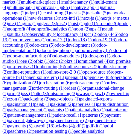
market
(
1
)
multi-marketplace
(
1
)
multi-tenancy
(
1
)
multi-tenant
(
4
)
multilingual
(
1
)
myinvois
(
1
)
n8n
(
1
)
native-app
(
1
)
natural-
language
(
2
)
ndpr
(
1
)
nearshoring
(
1
)
nestjs
(
5
)
netsuite
(
5
)
network-
operations
(
1
)
new-features
(
3
)
next-intl
(
1
)
next-js
(
1
)
nextjs
(
4
)
nexus
(
2
)
nfe
(
1
)
nginx
(
1
)
nigeria
(
3
)
nis2
(
1
)
nist
(
1
)
nlp
(
1
)
no-code
(
6
)
nodejs
(
1
)
nonprofit
(
4
)
nonprofit-analytics
(
1
)
noon
(
2
)
nps
(
1
)
oauth
(
1
)
oauth2
(
2
)
observability
(
4
)
occupancy
(
1
)
ocr
(
2
)
odoo
(
446
)
odoo
19
(
1
)
odoo versions
(
1
)
odoo-17
(
1
)
odoo-18
(
1
)
odoo-19
(
16
)
odoo-
accounting
(
6
)
odoo-crm
(
5
)
odoo-development
(
8
)
odoo-
implementation
(
1
)
odoo-integration
(
1
)
odoo-inventory
(
5
)
odoo-iot
(
1
)
odoo-manufacturing
(
4
)
odoo-modules
(
1
)
odoo-pos
(
1
)
odoo-
studio
(
1
)
oee
(
2
)
ofbiz
(
1
)
oidc
(
2
)
okrs
(
1
)
omnichannel
(
4
)
on-premise
(
1
)
on-premises
(
1
)
onboarding
(
6
)
online-courses
(
2
)
online-learning
(
2
)
online-reputation
(
1
)
online-store-2.0
(
1
)
open-source
(
6
)
open-
source-bi
(
1
)
open-source-erp
(
13
)
openai
(
1
)
openclaw
(
85
)
operations
(
6
)
optimization
(
21
)
orchestration
(
6
)
order-accuracy
(
1
)
order-
management
(
2
)
order-routing
(
1
)
orders
(
1
)
organizational-change
(
1
)
orm
(
3
)
oss
(
1
)
otto
(
3
)
outsourcing
(
3
)
owasp
(
1
)
owl
(
2
)
ownership
(
1
)
ozon
(
1
)
packaging
(
2
)
page-objects
(
1
)
paginated-reports
(
1
)
pagination
(
1
)
pajak
(
1
)
pakistan
(
2
)
paperless
(
1
)
parts-distribution
(
1
)
parts-management
(
1
)
patents
(
1
)
patient-analytics
(
1
)
patient-care
(
2
)
patient-management
(
1
)
patient-recall
(
1
)
patterns
(
5
)
payment
(
1
)
payment-gateways
(
1
)
payment-security
(
2
)
payment-terms
(
1
)
payments
(
5
)
payroll
(
18
)
pci-dss
(
4
)
pdf
(
2
)
pdfkit
(
1
)
pdpl
(
2
)
peachtree
(
2
)
penetration-testing
(
1
)
people-analytics