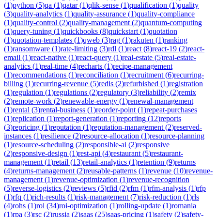
(
1
)
python
(
5
)
qa
(
1
)
qatar
(
1
)
qlik-sense
(
1
)
qualification
(
1
)
quality
(
3
)
quality-analytics
(
1
)
quality-assurance
(
1
)
quality-compliance
(
1
)
quality-control
(
2
)
quality-management
(
2
)
quantum-computing
(
1
)
query-tuning
(
1
)
quickbooks
(
8
)
quickstart
(
1
)
quotation
(
1
)
quotation-templates
(
1
)
qweb
(
3
)
rag
(
1
)
rakuten
(
1
)
ranking
(
1
)
ransomware
(
1
)
rate-limiting
(
3
)
rdl
(
1
)
react
(
8
)
react-19
(
2
)
react-
email
(
1
)
react-native
(
1
)
react-query
(
1
)
real-estate
(
5
)
real-estate-
analytics
(
1
)
real-time
(
4
)
recharts
(
1
)
recipe-management
(
1
)
recommendations
(
1
)
reconciliation
(
1
)
recruitment
(
6
)
recurring-
billing
(
1
)
recurring-revenue
(
5
)
redis
(
2
)
refurbished
(
1
)
registration
(
1
)
regulation
(
1
)
regulations
(
2
)
regulatory
(
3
)
reliability
(
2
)
remix
(
2
)
remote-work
(
2
)
renewable-energy
(
1
)
renewal-management
(
1
)
rental
(
3
)
rental-business
(
1
)
reorder-point
(
1
)
repeat-purchases
(
1
)
replication
(
1
)
report-generation
(
1
)
reporting
(
12
)
reports
(
3
)
repricing
(
1
)
reputation
(
1
)
reputation-management
(
2
)
reserved-
instances
(
1
)
resilience
(
2
)
resource-allocation
(
1
)
resource-planning
(
1
)
resource-scheduling
(
2
)
responsible-ai
(
2
)
responsive
(
2
)
responsive-design
(
1
)
rest-api
(
4
)
restaurant
(
5
)
restaurant-
management
(
1
)
retail
(
13
)
retail-analytics
(
1
)
retention
(
9
)
returns
(
4
)
returns-management
(
2
)
reusable-patterns
(
1
)
revenue
(
10
)
revenue-
management
(
1
)
revenue-optimization
(
1
)
revenue-recognition
(
5
)
reverse-logistics
(
2
)
reviews
(
5
)
rfid
(
2
)
rfm
(
1
)
rfm-analysis
(
1
)
rfp
(
1
)
rfq
(
1
)
rich-results
(
1
)
risk-management
(
7
)
risk-reduction
(
1
)
rls
(
4
)
rohs
(
1
)
roi
(
34
)
roi-optimization
(
1
)
rolling-update
(
1
)
romania
(
1
)
rpa
(
3
)
rsc
(
2
)
russia
(
2
)
saas
(
25
)
saas-pricing
(
1
)
safety
(
2
)
safety-