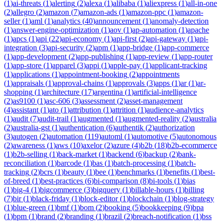
(
1
)
ai-threats
(
1
)
alerting
(
2
)
alexa
(
1
)
alibaba
(
1
)
aliexpress
(
1
)
all-in-one
(
2
)
allegro
(
2
)
amazon
(
7
)
amazon-ads
(
1
)
amazon-ppc
(
1
)
amazon-
seller
(
1
)
aml
(
1
)
analytics
(
40
)
announcement
(
1
)
anomaly-detection
(
1
)
answer-engine-optimization
(
1
)
aov
(
1
)
ap-automation
(
1
)
apache
(
1
)
apcs
(
1
)
api
(
22
)
api-economy
(
1
)
api-first
(
2
)
api-gateway
(
1
)
api-
integration
(
3
)
api-security
(
2
)
apm
(
1
)
app-bridge
(
1
)
app-commerce
(
1
)
app-development
(
2
)
app-publishing
(
1
)
app-review
(
1
)
app-router
(
1
)
app-store
(
1
)
apparel
(
3
)
appi
(
1
)
apple-pay
(
1
)
applicant-tracking
(
1
)
applications
(
1
)
appointment-booking
(
2
)
appointments
(
1
)
appraisals
(
1
)
approval-chains
(
1
)
approvals
(
3
)
apps
(
1
)
ar
(
1
)
ar-
shopping
(
1
)
architecture
(
17
)
argentina
(
1
)
artificial-intelligence
(
2
)
as9100
(
1
)
asc-606
(
3
)
assessment
(
2
)
asset-management
(
4
)
assistant
(
1
)
ato
(
1
)
attribution
(
1
)
attrition
(
1
)
audience-analytics
(
1
)
audit
(
7
)
audit-trail
(
1
)
augmented
(
1
)
augmented-reality
(
2
)
australia
(
2
)
australia-gst
(
1
)
authentication
(
6
)
authentik
(
2
)
authorization
(
3
)
autogen
(
2
)
automation
(
119
)
automl
(
1
)
automotive
(
5
)
autonomous
(
2
)
awareness
(
1
)
aws
(
10
)
axelor
(
2
)
azure
(
4
)
b2b
(
18
)
b2b-ecommerce
(
1
)
b2b-selling
(
1
)
back-market
(
1
)
backend
(
6
)
backup
(
2
)
bank-
reconciliation
(
1
)
barcode
(
1
)
bas
(
1
)
batch-processing
(
1
)
batch-
tracking
(
2
)
bcrs
(
1
)
beauty
(
1
)
bee
(
1
)
benchmarks
(
1
)
benefits
(
1
)
best-
of-breed
(
1
)
best-practices
(
6
)
bi-comparison
(
8
)
bi-tools
(
1
)
bias
(
1
)
big-4
(
1
)
bigcommerce
(
3
)
bigquery
(
1
)
billable-hours
(
1
)
billing
(
7
)
bir
(
1
)
black-friday
(
1
)
block-editor
(
1
)
blockchain
(
1
)
blog-strategy
(
1
)
blue-green
(
1
)
bmf
(
1
)
bom
(
2
)
booking
(
5
)
bookkeeping
(
9
)
bpa
(
1
)
bpm
(
1
)
brand
(
2
)
branding
(
1
)
brazil
(
2
)
breach-notification
(
1
)
bss