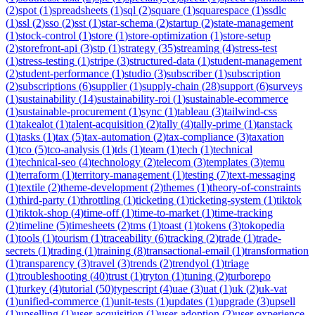
(
2
)
spot
(
1
)
spreadsheets
(
1
)
sql
(
2
)
square
(
1
)
squarespace
(
1
)
ssdlc
(
1
)
ssl
(
2
)
sso
(
2
)
sst
(
1
)
star-schema
(
2
)
startup
(
2
)
state-management
(
1
)
stock-control
(
1
)
store
(
1
)
store-optimization
(
1
)
store-setup
(
2
)
storefront-api
(
3
)
stp
(
1
)
strategy
(
35
)
streaming
(
4
)
stress-test
(
1
)
stress-testing
(
1
)
stripe
(
3
)
structured-data
(
1
)
student-management
(
2
)
student-performance
(
1
)
studio
(
3
)
subscriber
(
1
)
subscription
(
2
)
subscriptions
(
6
)
supplier
(
1
)
supply-chain
(
28
)
support
(
6
)
surveys
(
1
)
sustainability
(
14
)
sustainability-roi
(
1
)
sustainable-ecommerce
(
1
)
sustainable-procurement
(
1
)
sync
(
1
)
tableau
(
3
)
tailwind-css
(
1
)
takealot
(
1
)
talent-acquisition
(
2
)
tally
(
4
)
tally-prime
(
1
)
tanstack
(
1
)
tasks
(
1
)
tax
(
5
)
tax-automation
(
2
)
tax-compliance
(
3
)
taxation
(
1
)
tco
(
5
)
tco-analysis
(
1
)
tds
(
1
)
team
(
1
)
tech
(
1
)
technical
(
1
)
technical-seo
(
4
)
technology
(
2
)
telecom
(
3
)
templates
(
3
)
temu
(
1
)
terraform
(
1
)
territory-management
(
1
)
testing
(
7
)
text-messaging
(
1
)
textile
(
2
)
theme-development
(
2
)
themes
(
1
)
theory-of-constraints
(
1
)
third-party
(
1
)
throttling
(
1
)
ticketing
(
1
)
ticketing-system
(
1
)
tiktok
(
1
)
tiktok-shop
(
4
)
time-off
(
1
)
time-to-market
(
1
)
time-tracking
(
2
)
timeline
(
5
)
timesheets
(
2
)
tms
(
1
)
toast
(
1
)
tokens
(
3
)
tokopedia
(
1
)
tools
(
1
)
tourism
(
1
)
traceability
(
6
)
tracking
(
2
)
trade
(
1
)
trade-
secrets
(
1
)
trading
(
1
)
training
(
8
)
transactional-email
(
1
)
transformation
(
1
)
transparency
(
3
)
travel
(
3
)
trends
(
2
)
trendyol
(
1
)
triage
(
1
)
troubleshooting
(
40
)
trust
(
1
)
tryton
(
1
)
tuning
(
2
)
turborepo
(
1
)
turkey
(
4
)
tutorial
(
50
)
typescript
(
4
)
uae
(
3
)
uat
(
1
)
uk
(
2
)
uk-vat
(
1
)
unified-commerce
(
1
)
unit-tests
(
1
)
updates
(
1
)
upgrade
(
3
)
upsell
(
1
)
upselling
(
1
)
user-acquisition
(
1
)
user-adoption
(
2
)
user-experience