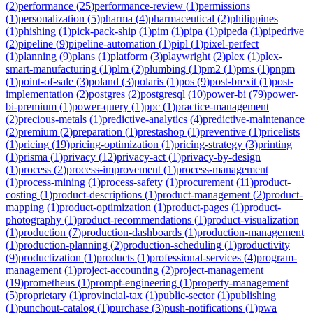
(
2
)
performance
(
25
)
performance-review
(
1
)
permissions
(
1
)
personalization
(
5
)
pharma
(
4
)
pharmaceutical
(
2
)
philippines
(
1
)
phishing
(
1
)
pick-pack-ship
(
1
)
pim
(
1
)
pipa
(
1
)
pipeda
(
1
)
pipedrive
(
2
)
pipeline
(
9
)
pipeline-automation
(
1
)
pipl
(
1
)
pixel-perfect
(
1
)
planning
(
9
)
plans
(
1
)
platform
(
3
)
playwright
(
2
)
plex
(
1
)
plex-
smart-manufacturing
(
1
)
plm
(
2
)
plumbing
(
1
)
pm2
(
1
)
pms
(
1
)
pnpm
(
1
)
point-of-sale
(
3
)
poland
(
3
)
polaris
(
1
)
pos
(
9
)
post-brexit
(
1
)
post-
implementation
(
2
)
postgres
(
2
)
postgresql
(
10
)
power-bi
(
79
)
power-
bi-premium
(
1
)
power-query
(
1
)
ppc
(
1
)
practice-management
(
2
)
precious-metals
(
1
)
predictive-analytics
(
4
)
predictive-maintenance
(
2
)
premium
(
2
)
preparation
(
1
)
prestashop
(
1
)
preventive
(
1
)
pricelists
(
1
)
pricing
(
19
)
pricing-optimization
(
1
)
pricing-strategy
(
3
)
printing
(
1
)
prisma
(
1
)
privacy
(
12
)
privacy-act
(
1
)
privacy-by-design
(
1
)
process
(
2
)
process-improvement
(
1
)
process-management
(
1
)
process-mining
(
1
)
process-safety
(
1
)
procurement
(
11
)
product-
costing
(
1
)
product-descriptions
(
1
)
product-management
(
2
)
product-
mapping
(
1
)
product-optimization
(
1
)
product-pages
(
1
)
product-
photography
(
1
)
product-recommendations
(
1
)
product-visualization
(
1
)
production
(
7
)
production-dashboards
(
1
)
production-management
(
1
)
production-planning
(
2
)
production-scheduling
(
1
)
productivity
(
9
)
productization
(
1
)
products
(
1
)
professional-services
(
4
)
program-
management
(
1
)
project-accounting
(
2
)
project-management
(
19
)
prometheus
(
1
)
prompt-engineering
(
1
)
property-management
(
5
)
proprietary
(
1
)
provincial-tax
(
1
)
public-sector
(
1
)
publishing
(
1
)
punchout-catalog
(
1
)
purchase
(
3
)
push-notifications
(
1
)
pwa