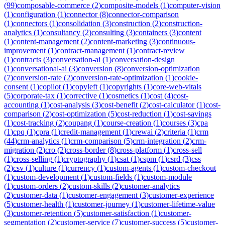
(
99
)
composable-commerce
(
2
)
composite-models
(
1
)
computer-vision
(
1
)
configuration
(
1
)
connector
(
8
)
connector-comparison
(
1
)
connectors
(
1
)
consolidation
(
3
)
construction
(
2
)
construction-
analytics
(
1
)
consultancy
(
2
)
consulting
(
3
)
containers
(
3
)
content
(
1
)
content-management
(
2
)
content-marketing
(
3
)
continuous-
improvement
(
1
)
contract-management
(
1
)
contract-review
(
1
)
contracts
(
3
)
conversation-ai
(
1
)
conversation-design
(
1
)
conversational-ai
(
3
)
conversion
(
8
)
conversion-optimization
(
7
)
conversion-rate
(
2
)
conversion-rate-optimization
(
1
)
cookie-
consent
(
1
)
copilot
(
1
)
copyleft
(
1
)
copyrights
(
1
)
core-web-vitals
(
5
)
corporate-tax
(
1
)
corrective
(
1
)
cosmetics
(
1
)
cost
(
4
)
cost-
accounting
(
1
)
cost-analysis
(
3
)
cost-benefit
(
2
)
cost-calculator
(
1
)
cost-
comparison
(
2
)
cost-optimization
(
5
)
cost-reduction
(
1
)
cost-savings
(
1
)
cost-tracking
(
2
)
coupang
(
1
)
course-creation
(
1
)
courses
(
3
)
cpa
(
1
)
cpq
(
1
)
cpra
(
1
)
credit-management
(
1
)
crewai
(
2
)
criteria
(
1
)
crm
(
44
)
crm-analytics
(
1
)
crm-comparison
(
5
)
crm-integration
(
2
)
crm-
migration
(
2
)
cro
(
2
)
cross-border
(
8
)
cross-platform
(
1
)
cross-sell
(
1
)
cross-selling
(
1
)
cryptography
(
1
)
csat
(
1
)
cspm
(
1
)
csrd
(
3
)
css
(
2
)
csv
(
1
)
culture
(
1
)
currency
(
1
)
custom-agents
(
1
)
custom-checkout
(
1
)
custom-development
(
1
)
custom-fields
(
1
)
custom-module
(
1
)
custom-orders
(
2
)
custom-skills
(
2
)
customer-analytics
(
2
)
customer-data
(
1
)
customer-engagement
(
3
)
customer-experience
(
5
)
customer-health
(
1
)
customer-journey
(
1
)
customer-lifetime-value
(
3
)
customer-retention
(
5
)
customer-satisfaction
(
1
)
customer-
segmentation
(
2
)
customer-service
(
7
)
customer-success
(
5
)
customer-