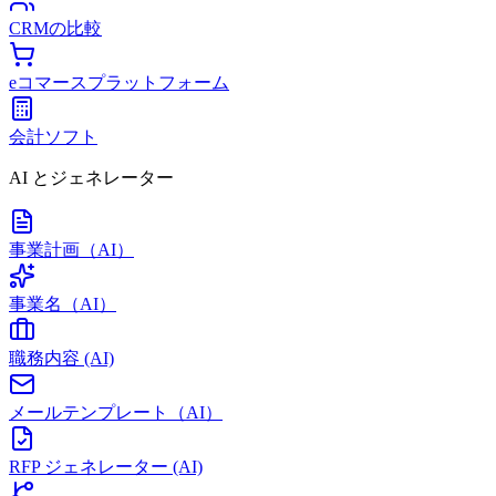
CRMの比較
eコマースプラットフォーム
会計ソフト
AI とジェネレーター
事業計画（AI）
事業名（AI）
職務内容 (AI)
メールテンプレート（AI）
RFP ジェネレーター (AI)