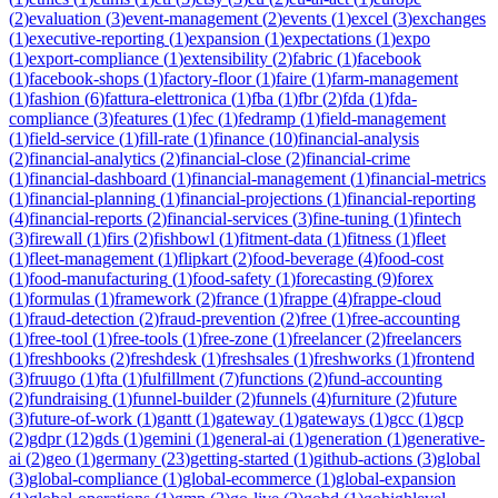
(
2
)
evaluation
(
3
)
event-management
(
2
)
events
(
1
)
excel
(
3
)
exchanges
(
1
)
executive-reporting
(
1
)
expansion
(
1
)
expectations
(
1
)
expo
(
1
)
export-compliance
(
1
)
extensibility
(
2
)
fabric
(
1
)
facebook
(
1
)
facebook-shops
(
1
)
factory-floor
(
1
)
faire
(
1
)
farm-management
(
1
)
fashion
(
6
)
fattura-elettronica
(
1
)
fba
(
1
)
fbr
(
2
)
fda
(
1
)
fda-
compliance
(
3
)
features
(
1
)
fec
(
1
)
fedramp
(
1
)
field-management
(
1
)
field-service
(
1
)
fill-rate
(
1
)
finance
(
10
)
financial-analysis
(
2
)
financial-analytics
(
2
)
financial-close
(
2
)
financial-crime
(
1
)
financial-dashboard
(
1
)
financial-management
(
1
)
financial-metrics
(
1
)
financial-planning
(
1
)
financial-projections
(
1
)
financial-reporting
(
4
)
financial-reports
(
2
)
financial-services
(
3
)
fine-tuning
(
1
)
fintech
(
3
)
firewall
(
1
)
firs
(
2
)
fishbowl
(
1
)
fitment-data
(
1
)
fitness
(
1
)
fleet
(
1
)
fleet-management
(
1
)
flipkart
(
2
)
food-beverage
(
4
)
food-cost
(
1
)
food-manufacturing
(
1
)
food-safety
(
1
)
forecasting
(
9
)
forex
(
1
)
formulas
(
1
)
framework
(
2
)
france
(
1
)
frappe
(
4
)
frappe-cloud
(
1
)
fraud-detection
(
2
)
fraud-prevention
(
2
)
free
(
1
)
free-accounting
(
1
)
free-tool
(
1
)
free-tools
(
1
)
free-zone
(
1
)
freelancer
(
2
)
freelancers
(
1
)
freshbooks
(
2
)
freshdesk
(
1
)
freshsales
(
1
)
freshworks
(
1
)
frontend
(
3
)
fruugo
(
1
)
fta
(
1
)
fulfillment
(
7
)
functions
(
2
)
fund-accounting
(
2
)
fundraising
(
1
)
funnel-builder
(
2
)
funnels
(
4
)
furniture
(
2
)
future
(
3
)
future-of-work
(
1
)
gantt
(
1
)
gateway
(
1
)
gateways
(
1
)
gcc
(
1
)
gcp
(
2
)
gdpr
(
12
)
gds
(
1
)
gemini
(
1
)
general-ai
(
1
)
generation
(
1
)
generative-
ai
(
2
)
geo
(
1
)
germany
(
23
)
getting-started
(
1
)
github-actions
(
3
)
global
(
3
)
global-compliance
(
1
)
global-ecommerce
(
1
)
global-expansion