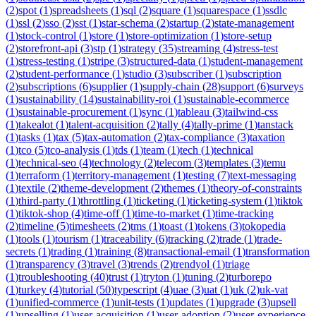
(
2
)
spot
(
1
)
spreadsheets
(
1
)
sql
(
2
)
square
(
1
)
squarespace
(
1
)
ssdlc
(
1
)
ssl
(
2
)
sso
(
2
)
sst
(
1
)
star-schema
(
2
)
startup
(
2
)
state-management
(
1
)
stock-control
(
1
)
store
(
1
)
store-optimization
(
1
)
store-setup
(
2
)
storefront-api
(
3
)
stp
(
1
)
strategy
(
35
)
streaming
(
4
)
stress-test
(
1
)
stress-testing
(
1
)
stripe
(
3
)
structured-data
(
1
)
student-management
(
2
)
student-performance
(
1
)
studio
(
3
)
subscriber
(
1
)
subscription
(
2
)
subscriptions
(
6
)
supplier
(
1
)
supply-chain
(
28
)
support
(
6
)
surveys
(
1
)
sustainability
(
14
)
sustainability-roi
(
1
)
sustainable-ecommerce
(
1
)
sustainable-procurement
(
1
)
sync
(
1
)
tableau
(
3
)
tailwind-css
(
1
)
takealot
(
1
)
talent-acquisition
(
2
)
tally
(
4
)
tally-prime
(
1
)
tanstack
(
1
)
tasks
(
1
)
tax
(
5
)
tax-automation
(
2
)
tax-compliance
(
3
)
taxation
(
1
)
tco
(
5
)
tco-analysis
(
1
)
tds
(
1
)
team
(
1
)
tech
(
1
)
technical
(
1
)
technical-seo
(
4
)
technology
(
2
)
telecom
(
3
)
templates
(
3
)
temu
(
1
)
terraform
(
1
)
territory-management
(
1
)
testing
(
7
)
text-messaging
(
1
)
textile
(
2
)
theme-development
(
2
)
themes
(
1
)
theory-of-constraints
(
1
)
third-party
(
1
)
throttling
(
1
)
ticketing
(
1
)
ticketing-system
(
1
)
tiktok
(
1
)
tiktok-shop
(
4
)
time-off
(
1
)
time-to-market
(
1
)
time-tracking
(
2
)
timeline
(
5
)
timesheets
(
2
)
tms
(
1
)
toast
(
1
)
tokens
(
3
)
tokopedia
(
1
)
tools
(
1
)
tourism
(
1
)
traceability
(
6
)
tracking
(
2
)
trade
(
1
)
trade-
secrets
(
1
)
trading
(
1
)
training
(
8
)
transactional-email
(
1
)
transformation
(
1
)
transparency
(
3
)
travel
(
3
)
trends
(
2
)
trendyol
(
1
)
triage
(
1
)
troubleshooting
(
40
)
trust
(
1
)
tryton
(
1
)
tuning
(
2
)
turborepo
(
1
)
turkey
(
4
)
tutorial
(
50
)
typescript
(
4
)
uae
(
3
)
uat
(
1
)
uk
(
2
)
uk-vat
(
1
)
unified-commerce
(
1
)
unit-tests
(
1
)
updates
(
1
)
upgrade
(
3
)
upsell
(
1
)
upselling
(
1
)
user-acquisition
(
1
)
user-adoption
(
2
)
user-experience