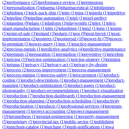
(
2
)
performance
(
25
)
performance-review
(
1
)
permissions
(
1
)
personalization
(
5
)
pharma
(
4
)
pharmaceutical
(
2
)
philippines
(
1
)
phishing
(
1
)
pick-pack-ship
(
1
)
pim
(
1
)
pipa
(
1
)
pipeda
(
1
)
pipedrive
(
2
)
pipeline
(
9
)
pipeline-automation
(
1
)
pipl
(
1
)
pixel-perfect
(
1
)
planning
(
9
)
plans
(
1
)
platform
(
3
)
playwright
(
2
)
plex
(
1
)
plex-
smart-manufacturing
(
1
)
plm
(
2
)
plumbing
(
1
)
pm2
(
1
)
pms
(
1
)
pnpm
(
1
)
point-of-sale
(
3
)
poland
(
3
)
polaris
(
1
)
pos
(
9
)
post-brexit
(
1
)
post-
implementation
(
2
)
postgres
(
2
)
postgresql
(
10
)
power-bi
(
79
)
power-
bi-premium
(
1
)
power-query
(
1
)
ppc
(
1
)
practice-management
(
2
)
precious-metals
(
1
)
predictive-analytics
(
4
)
predictive-maintenance
(
2
)
premium
(
2
)
preparation
(
1
)
prestashop
(
1
)
preventive
(
1
)
pricelists
(
1
)
pricing
(
19
)
pricing-optimization
(
1
)
pricing-strategy
(
3
)
printing
(
1
)
prisma
(
1
)
privacy
(
12
)
privacy-act
(
1
)
privacy-by-design
(
1
)
process
(
2
)
process-improvement
(
1
)
process-management
(
1
)
process-mining
(
1
)
process-safety
(
1
)
procurement
(
11
)
product-
costing
(
1
)
product-descriptions
(
1
)
product-management
(
2
)
product-
mapping
(
1
)
product-optimization
(
1
)
product-pages
(
1
)
product-
photography
(
1
)
product-recommendations
(
1
)
product-visualization
(
1
)
production
(
7
)
production-dashboards
(
1
)
production-management
(
1
)
production-planning
(
2
)
production-scheduling
(
1
)
productivity
(
9
)
productization
(
1
)
products
(
1
)
professional-services
(
4
)
program-
management
(
1
)
project-accounting
(
2
)
project-management
(
19
)
prometheus
(
1
)
prompt-engineering
(
1
)
property-management
(
5
)
proprietary
(
1
)
provincial-tax
(
1
)
public-sector
(
1
)
publishing
(
1
)
punchout-catalog
(
1
)
purchase
(
3
)
push-notifications
(
1
)
pwa