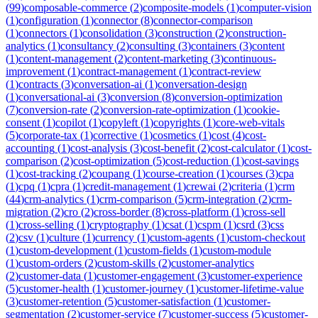
(
99
)
composable-commerce
(
2
)
composite-models
(
1
)
computer-vision
(
1
)
configuration
(
1
)
connector
(
8
)
connector-comparison
(
1
)
connectors
(
1
)
consolidation
(
3
)
construction
(
2
)
construction-
analytics
(
1
)
consultancy
(
2
)
consulting
(
3
)
containers
(
3
)
content
(
1
)
content-management
(
2
)
content-marketing
(
3
)
continuous-
improvement
(
1
)
contract-management
(
1
)
contract-review
(
1
)
contracts
(
3
)
conversation-ai
(
1
)
conversation-design
(
1
)
conversational-ai
(
3
)
conversion
(
8
)
conversion-optimization
(
7
)
conversion-rate
(
2
)
conversion-rate-optimization
(
1
)
cookie-
consent
(
1
)
copilot
(
1
)
copyleft
(
1
)
copyrights
(
1
)
core-web-vitals
(
5
)
corporate-tax
(
1
)
corrective
(
1
)
cosmetics
(
1
)
cost
(
4
)
cost-
accounting
(
1
)
cost-analysis
(
3
)
cost-benefit
(
2
)
cost-calculator
(
1
)
cost-
comparison
(
2
)
cost-optimization
(
5
)
cost-reduction
(
1
)
cost-savings
(
1
)
cost-tracking
(
2
)
coupang
(
1
)
course-creation
(
1
)
courses
(
3
)
cpa
(
1
)
cpq
(
1
)
cpra
(
1
)
credit-management
(
1
)
crewai
(
2
)
criteria
(
1
)
crm
(
44
)
crm-analytics
(
1
)
crm-comparison
(
5
)
crm-integration
(
2
)
crm-
migration
(
2
)
cro
(
2
)
cross-border
(
8
)
cross-platform
(
1
)
cross-sell
(
1
)
cross-selling
(
1
)
cryptography
(
1
)
csat
(
1
)
cspm
(
1
)
csrd
(
3
)
css
(
2
)
csv
(
1
)
culture
(
1
)
currency
(
1
)
custom-agents
(
1
)
custom-checkout
(
1
)
custom-development
(
1
)
custom-fields
(
1
)
custom-module
(
1
)
custom-orders
(
2
)
custom-skills
(
2
)
customer-analytics
(
2
)
customer-data
(
1
)
customer-engagement
(
3
)
customer-experience
(
5
)
customer-health
(
1
)
customer-journey
(
1
)
customer-lifetime-value
(
3
)
customer-retention
(
5
)
customer-satisfaction
(
1
)
customer-
segmentation
(
2
)
customer-service
(
7
)
customer-success
(
5
)
customer-