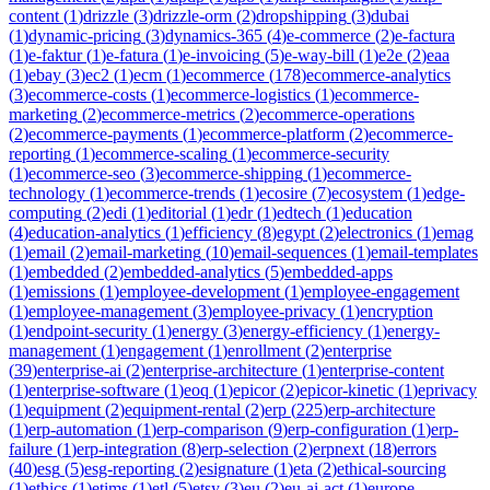
content
(
1
)
drizzle
(
3
)
drizzle-orm
(
2
)
dropshipping
(
3
)
dubai
(
1
)
dynamic-pricing
(
3
)
dynamics-365
(
4
)
e-commerce
(
2
)
e-factura
(
1
)
e-faktur
(
1
)
e-fatura
(
1
)
e-invoicing
(
5
)
e-way-bill
(
1
)
e2e
(
2
)
eaa
(
1
)
ebay
(
3
)
ec2
(
1
)
ecm
(
1
)
ecommerce
(
178
)
ecommerce-analytics
(
3
)
ecommerce-costs
(
1
)
ecommerce-logistics
(
1
)
ecommerce-
marketing
(
2
)
ecommerce-metrics
(
2
)
ecommerce-operations
(
2
)
ecommerce-payments
(
1
)
ecommerce-platform
(
2
)
ecommerce-
reporting
(
1
)
ecommerce-scaling
(
1
)
ecommerce-security
(
1
)
ecommerce-seo
(
3
)
ecommerce-shipping
(
1
)
ecommerce-
technology
(
1
)
ecommerce-trends
(
1
)
ecosire
(
7
)
ecosystem
(
1
)
edge-
computing
(
2
)
edi
(
1
)
editorial
(
1
)
edr
(
1
)
edtech
(
1
)
education
(
4
)
education-analytics
(
1
)
efficiency
(
8
)
egypt
(
2
)
electronics
(
1
)
emag
(
1
)
email
(
2
)
email-marketing
(
10
)
email-sequences
(
1
)
email-templates
(
1
)
embedded
(
2
)
embedded-analytics
(
5
)
embedded-apps
(
1
)
emissions
(
1
)
employee-development
(
1
)
employee-engagement
(
1
)
employee-management
(
3
)
employee-privacy
(
1
)
encryption
(
1
)
endpoint-security
(
1
)
energy
(
3
)
energy-efficiency
(
1
)
energy-
management
(
1
)
engagement
(
1
)
enrollment
(
2
)
enterprise
(
39
)
enterprise-ai
(
2
)
enterprise-architecture
(
1
)
enterprise-content
(
1
)
enterprise-software
(
1
)
eoq
(
1
)
epicor
(
2
)
epicor-kinetic
(
1
)
eprivacy
(
1
)
equipment
(
2
)
equipment-rental
(
2
)
erp
(
225
)
erp-architecture
(
1
)
erp-automation
(
1
)
erp-comparison
(
9
)
erp-configuration
(
1
)
erp-
failure
(
1
)
erp-integration
(
8
)
erp-selection
(
2
)
erpnext
(
18
)
errors
(
40
)
esg
(
5
)
esg-reporting
(
2
)
esignature
(
1
)
eta
(
2
)
ethical-sourcing
(
1
)
ethics
(
1
)
etims
(
1
)
etl
(
5
)
etsy
(
3
)
eu
(
2
)
eu-ai-act
(
1
)
europe