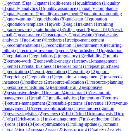
(
1
)
python
(
5
)
qa
(
1
)
qatar
(
1
)
qlik-sense
(
1
)
qualification
(
1
)
quality
(
3
)
quality-analytics
(
1
)
quality-assurance
(
1
)
quality-compliance
(
1
)
quality-control
(
2
)
quality-management
(
2
)
quantum-computing
(
1
)
query-tuning
(
1
)
quickbooks
(
8
)
quickstart
(
1
)
quotation
(
1
)
quotation-templates
(
1
)
qweb
(
3
)
rag
(
1
)
rakuten
(
1
)
ranking
(
1
)
ransomware
(
1
)
rate-limiting
(
3
)
rdl
(
1
)
react
(
8
)
react-19
(
2
)
react-
email
(
1
)
react-native
(
1
)
react-query
(
1
)
real-estate
(
5
)
real-estate-
analytics
(
1
)
real-time
(
4
)
recharts
(
1
)
recipe-management
(
1
)
recommendations
(
1
)
reconciliation
(
1
)
recruitment
(
6
)
recurring-
billing
(
1
)
recurring-revenue
(
5
)
redis
(
2
)
refurbished
(
1
)
registration
(
1
)
regulation
(
1
)
regulations
(
2
)
regulatory
(
3
)
reliability
(
2
)
remix
(
2
)
remote-work
(
2
)
renewable-energy
(
1
)
renewal-management
(
1
)
rental
(
3
)
rental-business
(
1
)
reorder-point
(
1
)
repeat-purchases
(
1
)
replication
(
1
)
report-generation
(
1
)
reporting
(
12
)
reports
(
3
)
repricing
(
1
)
reputation
(
1
)
reputation-management
(
2
)
reserved-
instances
(
1
)
resilience
(
2
)
resource-allocation
(
1
)
resource-planning
(
1
)
resource-scheduling
(
2
)
responsible-ai
(
2
)
responsive
(
2
)
responsive-design
(
1
)
rest-api
(
4
)
restaurant
(
5
)
restaurant-
management
(
1
)
retail
(
13
)
retail-analytics
(
1
)
retention
(
9
)
returns
(
4
)
returns-management
(
2
)
reusable-patterns
(
1
)
revenue
(
10
)
revenue-
management
(
1
)
revenue-optimization
(
1
)
revenue-recognition
(
5
)
reverse-logistics
(
2
)
reviews
(
5
)
rfid
(
2
)
rfm
(
1
)
rfm-analysis
(
1
)
rfp
(
1
)
rfq
(
1
)
rich-results
(
1
)
risk-management
(
7
)
risk-reduction
(
1
)
rls
(
4
)
rohs
(
1
)
roi
(
34
)
roi-optimization
(
1
)
rolling-update
(
1
)
romania
(
1
)
rpa
(
3
)
rsc
(
2
)
russia
(
2
)
saas
(
25
)
saas-pricing
(
1
)
safety
(
2
)
safety-