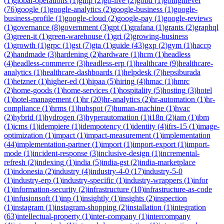
(
1
)
global-operations
(
1
)
gmp
(
2
)
go-live
(
2
)
gobd
(
1
)
gohighlevel
(
76
)
google
(
1
)
google-analytics
(
2
)
google-business
(
1
)
google-
business-profile
(
1
)
google-cloud
(
2
)
google-pay
(
1
)
google-reviews
(
1
)
governance
(
8
)
government
(
3
)
gpt
(
1
)
grafana
(
1
)
grants
(
2
)
graphql
(
3
)
green-it
(
1
)
green-warehouse
(
1
)
gri
(
2
)
growing-business
(
1
)
growth
(
1
)
grpc
(
1
)
gst
(
7
)
gta
(
1
)
guide
(
43
)
gxp
(
2
)
gym
(
1
)
haccp
(
2
)
handmade
(
3
)
hardening
(
2
)
hardware
(
1
)
hcm
(
1
)
headless
(
4
)
headless-commerce
(
3
)
headless-erp
(
1
)
healthcare
(
9
)
healthcare-
analytics
(
1
)
healthcare-dashboards
(
1
)
helpdesk
(
7
)
hepsiburada
(
1
)
hetzner
(
1
)
higher-ed
(
1
)
hipaa
(
5
)
hiring
(
4
)
hmac
(
1
)
hmrc
(
2
)
home-goods
(
1
)
home-services
(
1
)
hospitality
(
5
)
hosting
(
3
)
hotel
(
1
)
hotel-management
(
1
)
hr
(
20
)
hr-analytics
(
2
)
hr-automation
(
1
)
hr-
compliance
(
1
)
hrms
(
1
)
hubspot
(
7
)
human-machine
(
1
)
hvac
(
2
)
hybrid
(
1
)
hydrogen
(
3
)
hyperautomation
(
1
)
i18n
(
2
)
iam
(
1
)
ibm
(
1
)
icms
(
1
)
idempiere
(
1
)
idempotency
(
1
)
identity
(
4
)
ifrs-15
(
1
)
image-
optimization
(
1
)
impact
(
1
)
impact-measurement
(
1
)
implementation
(
44
)
implementation-partner
(
1
)
import
(
1
)
import-export
(
1
)
import-
mode
(
1
)
incident-response
(
3
)
inclusive-design
(
1
)
incremental-
refresh
(
2
)
indexing
(
1
)
india
(
5
)
india-gst
(
2
)
india-marketplace
(
1
)
indonesia
(
2
)
industry
(
4
)
industry-4-0
(
17
)
industry-5-0
(
1
)
industry-erp
(
1
)
industry-specific
(
1
)
industry-wrappers
(
1
)
infor
(
1
)
information-security
(
2
)
infrastructure
(
10
)
infrastructure-as-code
(
1
)
infusionsoft
(
1
)
inp
(
1
)
insightly
(
1
)
insights
(
2
)
inspection
(
1
)
instagram
(
1
)
instagram-shopping
(
2
)
installation
(
1
)
integration
(
63
)
intellectual-property
(
1
)
inter-company
(
1
)
intercompany