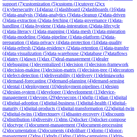
support
(
7
)
customization
(
5
)
customs
(
1
)
cutover
(
2
)
cx
(
1
)
cybersecurity
(
14
)
daraz
(
1
)
dashboard
(
2
)
dashboards
(
16
)
data
(
5
)
data-analysis
(
3
)
data-analytics
(
3
)
data-cleanup
(
2
)
data-driven
(
3
)
data-extraction
(
2
)
data-fetching
(
1
)
data-governance
(
1
)
data-
handling
(
1
)
data-hygiene
(
1
)
data-integration
(
2
)
data-lifecycle
(
1
)
data-literacy
(
1
)
data-mapping
(
1
)
data-mesh
(
1
)
data-migration
(
8
)
data-modeling
(
5
)
data-pipeline
(
1
)
data-platform
(
2
)
data-
preparation
(
1
)
data-privacy
(
4
)
data-protection
(
14
)
data-quality
(
4
)
data-refresh
(
2
)
data-residency
(
2
)
data-retention
(
1
)
data-transfer
(
4
)
data-visualization
(
5
)
data-warehouse
(
2
)
database
(
7
)
dataflows
(
1
)
datev
(
1
)
dawn
(
1
)
dax
(
7
)
deal-management
(
1
)
dealer
(
1
)
debugging
(
1
)
decentralized
(
1
)
decision
(
1
)
decision-framework
(
1
)
decision-making
(
1
)
decision-matrix
(
1
)
decision-tree
(
1
)
decorators
(
1
)
defect-detection
(
1
)
deliverability
(
1
)
delivery
(
1
)
delmiaworks
(
1
)
demand-forecasting
(
3
)
demand-planning
(
4
)
demand-sensing
(
1
)
dental
(
1
)
deployment
(
10
)
deployment-pipelines
(
1
)
design
(
2
)
design-system
(
1
)
developer
(
1
)
development
(
13
)
device-
management
(
1
)
devops
(
29
)
devsecops
(
1
)
dgfip
(
1
)
dian
(
1
)
digital
(
1
)
digital-adoption
(
1
)
digital-business
(
1
)
digital-health
(
1
)
digital-
maturity
(
1
)
digital-products
(
1
)
digital-transformation
(
22
)
digital-twin
(
2
)
digital-twins
(
1
)
directquery
(
1
)
disaster-recovery
(
1
)
discounts
(
2
)
distribution
(
4
)
diversity
(
1
)
dms
(
2
)
docker
(
3
)
docker-compose
(
1
)
doctype
(
1
)
document-management
(
3
)
document-processing
(
2
)
documentation
(
2
)
documents
(
4
)
dolibarr
(
1
)
domo
(
1
)
donor-
management
(
2
)
dpa
(
1
)
dpdp
(
1
)
dpo
(
1
)
drip-campaigns
(
1
)
drip-