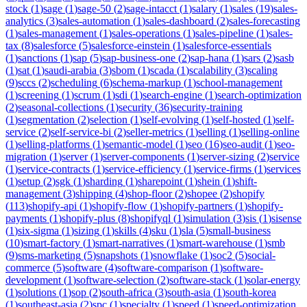
stock
(
1
)
sage
(
1
)
sage-50
(
2
)
sage-intacct
(
1
)
salary
(
1
)
sales
(
19
)
sales-
analytics
(
3
)
sales-automation
(
1
)
sales-dashboard
(
2
)
sales-forecasting
(
1
)
sales-management
(
1
)
sales-operations
(
1
)
sales-pipeline
(
1
)
sales-
tax
(
8
)
salesforce
(
5
)
salesforce-einstein
(
1
)
salesforce-essentials
(
1
)
sanctions
(
1
)
sap
(
5
)
sap-business-one
(
2
)
sap-hana
(
1
)
sars
(
2
)
sasb
(
1
)
sat
(
1
)
saudi-arabia
(
3
)
sbom
(
1
)
scada
(
1
)
scalability
(
3
)
scaling
(
9
)
sccs
(
2
)
scheduling
(
6
)
schema-markup
(
1
)
school-management
(
1
)
screening
(
1
)
scrum
(
1
)
sdi
(
1
)
search-engine
(
1
)
search-optimization
(
2
)
seasonal-collections
(
1
)
security
(
36
)
security-training
(
1
)
segmentation
(
2
)
selection
(
1
)
self-evolving
(
1
)
self-hosted
(
1
)
self-
service
(
2
)
self-service-bi
(
2
)
seller-metrics
(
1
)
selling
(
1
)
selling-online
(
1
)
selling-platforms
(
1
)
semantic-model
(
1
)
seo
(
16
)
seo-audit
(
1
)
seo-
migration
(
1
)
server
(
1
)
server-components
(
1
)
server-sizing
(
2
)
service
(
1
)
service-contracts
(
1
)
service-efficiency
(
1
)
service-firms
(
1
)
services
(
1
)
setup
(
2
)
sgk
(
1
)
sharding
(
1
)
sharepoint
(
1
)
shein
(
1
)
shift-
management
(
3
)
shipping
(
4
)
shop-floor
(
2
)
shopee
(
2
)
shopify
(
113
)
shopify-api
(
1
)
shopify-flow
(
1
)
shopify-partners
(
1
)
shopify-
payments
(
1
)
shopify-plus
(
8
)
shopifyql
(
1
)
simulation
(
3
)
sis
(
1
)
sisense
(
1
)
six-sigma
(
1
)
sizing
(
1
)
skills
(
4
)
sku
(
1
)
sla
(
5
)
small-business
(
10
)
smart-factory
(
1
)
smart-narratives
(
1
)
smart-warehouse
(
1
)
smb
(
9
)
sms-marketing
(
5
)
snapshots
(
1
)
snowflake
(
1
)
soc2
(
5
)
social-
commerce
(
5
)
software
(
4
)
software-comparison
(
1
)
software-
development
(
1
)
software-selection
(
2
)
software-stack
(
1
)
solar-energy
(
1
)
solutions
(
1
)
sop
(
2
)
south-africa
(
3
)
south-asia
(
1
)
south-korea
(
1
)
southeast-asia
(
2
)
spc
(
1
)
specialty
(
1
)
speed
(
1
)
speed-optimization