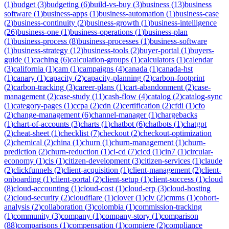
(
1
)
budget
(
3
)
budgeting
(
6
)
build-vs-buy
(
3
)
business
(
13
)
business
software
(
1
)
business-apps
(
1
)
business-automation
(
1
)
business-case
(
2
)
business-continuity
(
2
)
business-growth
(
1
)
business-intelligence
(
26
)
business-one
(
1
)
business-operations
(
1
)
business-plan
(
1
)
business-process
(
8
)
business-processes
(
1
)
business-software
(
1
)
business-strategy
(
12
)
business-tools
(
2
)
buyer-portal
(
1
)
buyers-
guide
(
1
)
caching
(
6
)
calculation-groups
(
1
)
calculators
(
1
)
calendar
(
3
)
california
(
1
)
cam
(
1
)
campaigns
(
4
)
canada
(
1
)
canada-hst
(
1
)
canary
(
1
)
capacity
(
2
)
capacity-planning
(
2
)
carbon-footprint
(
2
)
carbon-tracking
(
3
)
career-plans
(
1
)
cart-abandonment
(
2
)
case-
management
(
2
)
case-study
(
11
)
cash-flow
(
4
)
catalog
(
2
)
catalog-sync
(
1
)
category-pages
(
1
)
ccpa
(
2
)
cdn
(
2
)
certification
(
2
)
cfdi
(
1
)
cfo
(
2
)
change-management
(
6
)
channel-manager
(
1
)
chargebacks
(
1
)
chart-of-accounts
(
3
)
charts
(
1
)
chatbot
(
6
)
chatbots
(
1
)
chatgpt
(
2
)
cheat-sheet
(
1
)
checklist
(
7
)
checkout
(
2
)
checkout-optimization
(
2
)
chemical
(
2
)
china
(
1
)
churn
(
1
)
churn-management
(
1
)
churn-
prediction
(
2
)
churn-reduction
(
1
)
ci-cd
(
7
)
cicd
(
1
)
cin7
(
1
)
circular-
economy
(
1
)
cis
(
1
)
citizen-development
(
3
)
citizen-services
(
1
)
claude
(
2
)
clickfunnels
(
2
)
client-acquisition
(
1
)
client-management
(
2
)
client-
onboarding
(
1
)
client-portal
(
2
)
client-setup
(
1
)
client-success
(
1
)
cloud
(
8
)
cloud-accounting
(
1
)
cloud-cost
(
1
)
cloud-erp
(
3
)
cloud-hosting
(
2
)
cloud-security
(
2
)
cloudflare
(
1
)
clover
(
1
)
clv
(
2
)
cmms
(
1
)
cohort-
analysis
(
2
)
collaboration
(
3
)
colombia
(
1
)
commission-tracking
(
1
)
community
(
3
)
company
(
1
)
company-story
(
1
)
comparison
(
88
)
comparisons
(
1
)
compensation
(
1
)
compiere
(
2
)
compliance