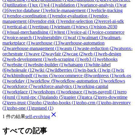
(
3
)
utilization
(
1
)
ux
(
1
)
v4
(
1
)
validation
(
1
)
variance-analysis
(
1
)
vat
(
16
)
vector-database
(
1
)
vehicle-management
(
1
)
vehicle-tracking
(
1
)
vendor-coordination
(
1
)
vendor-evaluation
(
1
)
vendor-
management
(
4
)
vendor-risk
(
1
)
vendor-selection
(
2
)
vercel-ai-sdk
(
1
)
vertical-ai
(
1
)
vertipaq
(
1
)
vietnam
(
1
)
views
(
1
)
vision-2030
(
1
)
visual-merchandising
(
1
)
vitest
(
1
)
voice-ai
(
1
)
voice-commerce
(
2
)
voice-search
(
1
)
vulnerability
(
1
)
waf
(
1
)
walmart
(
3
)
walmart-
marketplace
(
1
)
warehouse
(
13
)
warehouse-automation
(
2
)
warehouse-management
(
1
)
wasm
(
1
)
waste-reduction
(
2
)
watsonx-
orchestrate
(
1
)
wave
(
2
)
wayfair
(
2
)
wcag
(
2
)
web
(
1
)
web-design
(
2
)
web-development
(
1
)
web-scraping
(
1
)
web3
(
1
)
webhooks
(
7
)
website
(
1
)
website-builder
(
1
)
whatsapp
(
1
)
white-label
(
6
)
wholesale
(
12
)
wiki
(
2
)
wildberries
(
1
)
win-back
(
1
)
wip
(
1
)
wix
(
2
)
wkhtmltopdf
(
1
)
wms
(
5
)
woocommerce
(
8
)
wordpress
(
1
)
work-os
(
1
)
workday
(
1
)
workflow
(
9
)
workflow-automation
(
1
)
workflows
(
2
)
workforce
(
7
)
workforce-analytics
(
1
)
working-capital
(
1
)
workplace
(
1
)
workshops
(
1
)
workspace
(
1
)
wps-payroll
(
1
)
xero
(
4
)
xml
(
1
)
xml-rpc
(
3
)
zalando
(
5
)
zapier
(
3
)
zatca
(
2
)
zero-downtime
(
2
)
zero-trust
(
3
)
zoho
(
2
)
zoho-books
(
1
)
zoho-crm
(
1
)
zoho-inventory
(
1
)
zoho-one
(
1
)
zustand
(
1
)
1 件の結果
self-evolving
すべての記事