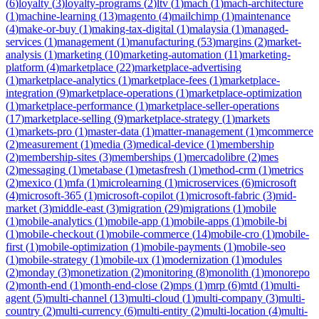
(
6
)
loyalty
(
3
)
loyalty-programs
(
2
)
ltv
(
1
)
mach
(
1
)
mach-architecture
(
1
)
machine-learning
(
13
)
magento
(
4
)
mailchimp
(
1
)
maintenance
(
4
)
make-or-buy
(
1
)
making-tax-digital
(
1
)
malaysia
(
1
)
managed-
services
(
1
)
management
(
1
)
manufacturing
(
53
)
margins
(
2
)
market-
analysis
(
1
)
marketing
(
10
)
marketing-automation
(
11
)
marketing-
platform
(
4
)
marketplace
(
22
)
marketplace-advertising
(
1
)
marketplace-analytics
(
1
)
marketplace-fees
(
1
)
marketplace-
integration
(
9
)
marketplace-operations
(
1
)
marketplace-optimization
(
1
)
marketplace-performance
(
1
)
marketplace-seller-operations
(
17
)
marketplace-selling
(
9
)
marketplace-strategy
(
1
)
markets
(
1
)
markets-pro
(
1
)
master-data
(
1
)
matter-management
(
1
)
mcommerce
(
2
)
measurement
(
1
)
media
(
3
)
medical-device
(
1
)
membership
(
2
)
membership-sites
(
3
)
memberships
(
1
)
mercadolibre
(
2
)
mes
(
2
)
messaging
(
1
)
metabase
(
1
)
metasfresh
(
1
)
method-crm
(
1
)
metrics
(
2
)
mexico
(
1
)
mfa
(
1
)
microlearning
(
1
)
microservices
(
6
)
microsoft
(
4
)
microsoft-365
(
1
)
microsoft-copilot
(
1
)
microsoft-fabric
(
3
)
mid-
market
(
3
)
middle-east
(
3
)
migration
(
29
)
migrations
(
1
)
mobile
(
1
)
mobile-analytics
(
1
)
mobile-app
(
1
)
mobile-apps
(
1
)
mobile-bi
(
1
)
mobile-checkout
(
1
)
mobile-commerce
(
14
)
mobile-cro
(
1
)
mobile-
first
(
1
)
mobile-optimization
(
1
)
mobile-payments
(
1
)
mobile-seo
(
1
)
mobile-strategy
(
1
)
mobile-ux
(
1
)
modernization
(
1
)
modules
(
2
)
monday
(
3
)
monetization
(
2
)
monitoring
(
8
)
monolith
(
1
)
monorepo
(
2
)
month-end
(
1
)
month-end-close
(
2
)
mps
(
1
)
mrp
(
6
)
mtd
(
1
)
multi-
agent
(
5
)
multi-channel
(
13
)
multi-cloud
(
1
)
multi-company
(
3
)
multi-
country
(
2
)
multi-currency
(
6
)
multi-entity
(
2
)
multi-location
(
4
)
multi-