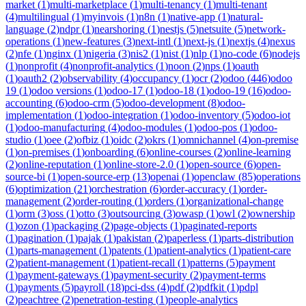
market
(
1
)
multi-marketplace
(
1
)
multi-tenancy
(
1
)
multi-tenant
(
4
)
multilingual
(
1
)
myinvois
(
1
)
n8n
(
1
)
native-app
(
1
)
natural-
language
(
2
)
ndpr
(
1
)
nearshoring
(
1
)
nestjs
(
5
)
netsuite
(
5
)
network-
operations
(
1
)
new-features
(
3
)
next-intl
(
1
)
next-js
(
1
)
nextjs
(
4
)
nexus
(
2
)
nfe
(
1
)
nginx
(
1
)
nigeria
(
3
)
nis2
(
1
)
nist
(
1
)
nlp
(
1
)
no-code
(
6
)
nodejs
(
1
)
nonprofit
(
4
)
nonprofit-analytics
(
1
)
noon
(
2
)
nps
(
1
)
oauth
(
1
)
oauth2
(
2
)
observability
(
4
)
occupancy
(
1
)
ocr
(
2
)
odoo
(
446
)
odoo
19
(
1
)
odoo versions
(
1
)
odoo-17
(
1
)
odoo-18
(
1
)
odoo-19
(
16
)
odoo-
accounting
(
6
)
odoo-crm
(
5
)
odoo-development
(
8
)
odoo-
implementation
(
1
)
odoo-integration
(
1
)
odoo-inventory
(
5
)
odoo-iot
(
1
)
odoo-manufacturing
(
4
)
odoo-modules
(
1
)
odoo-pos
(
1
)
odoo-
studio
(
1
)
oee
(
2
)
ofbiz
(
1
)
oidc
(
2
)
okrs
(
1
)
omnichannel
(
4
)
on-premise
(
1
)
on-premises
(
1
)
onboarding
(
6
)
online-courses
(
2
)
online-learning
(
2
)
online-reputation
(
1
)
online-store-2.0
(
1
)
open-source
(
6
)
open-
source-bi
(
1
)
open-source-erp
(
13
)
openai
(
1
)
openclaw
(
85
)
operations
(
6
)
optimization
(
21
)
orchestration
(
6
)
order-accuracy
(
1
)
order-
management
(
2
)
order-routing
(
1
)
orders
(
1
)
organizational-change
(
1
)
orm
(
3
)
oss
(
1
)
otto
(
3
)
outsourcing
(
3
)
owasp
(
1
)
owl
(
2
)
ownership
(
1
)
ozon
(
1
)
packaging
(
2
)
page-objects
(
1
)
paginated-reports
(
1
)
pagination
(
1
)
pajak
(
1
)
pakistan
(
2
)
paperless
(
1
)
parts-distribution
(
1
)
parts-management
(
1
)
patents
(
1
)
patient-analytics
(
1
)
patient-care
(
2
)
patient-management
(
1
)
patient-recall
(
1
)
patterns
(
5
)
payment
(
1
)
payment-gateways
(
1
)
payment-security
(
2
)
payment-terms
(
1
)
payments
(
5
)
payroll
(
18
)
pci-dss
(
4
)
pdf
(
2
)
pdfkit
(
1
)
pdpl
(
2
)
peachtree
(
2
)
penetration-testing
(
1
)
people-analytics