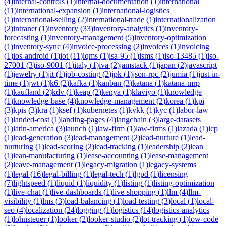
(
4
)
internal-controls
(
1
)
internal-documentation
(
1
)
international
(
11
)
international-expansion
(
1
)
international-logistics
(
1
)
international-selling
(
2
)
international-trade
(
1
)
internationalization
(
2
)
intranet
(
1
)
inventory
(
33
)
inventory-analytics
(
1
)
inventory-
forecasting
(
1
)
inventory-management
(
5
)
inventory-optimization
(
1
)
inventory-sync
(
4
)
invoice-processing
(
2
)
invoices
(
1
)
invoicing
(
1
)
ios-android
(
1
)
iot
(
11
)
iqms
(
1
)
isa-95
(
1
)
isms
(
1
)
iso-13485
(
1
)
iso-
27001
(
3
)
iso-9001
(
1
)
italy
(
1
)
iva
(
2
)
jamstack
(
1
)
japan
(
2
)
javascript
(
1
)
jewelry
(
1
)
jit
(
1
)
job-costing
(
2
)
jpk
(
1
)
json-rpc
(
2
)
jumia
(
1
)
just-in-
time
(
1
)
jwt
(
1
)
k6
(
2
)
kafka
(
1
)
kanban
(
3
)
katana
(
1
)
katana-mrp
(
1
)
kaufland
(
2
)
kdv
(
1
)
keap
(
2
)
kenya
(
1
)
klaviyo
(
1
)
knowledge
(
1
)
knowledge-base
(
4
)
knowledge-management
(
2
)
korea
(
1
)
kpi
(
3
)
kpis
(
3
)
kra
(
1
)
ksef
(
1
)
kubernetes
(
1
)
kvkk
(
1
)
kyc
(
1
)
labor-law
(
1
)
landed-cost
(
1
)
landing-pages
(
4
)
langchain
(
3
)
large-datasets
(
1
)
latin-america
(
3
)
launch
(
1
)
law-firm
(
1
)
law-firms
(
1
)
lazada
(
1
)
lcp
(
1
)
lead-generation
(
3
)
lead-management
(
2
)
lead-nurture
(
1
)
lead-
nurturing
(
1
)
lead-scoring
(
2
)
lead-tracking
(
1
)
leadership
(
2
)
lean
(
1
)
lean-manufacturing
(
1
)
lease-accounting
(
1
)
lease-management
(
2
)
leave-management
(
1
)
legacy-migration
(
1
)
legacy-systems
(
1
)
legal
(
16
)
legal-billing
(
1
)
legal-tech
(
1
)
lgpd
(
1
)
licensing
(
7
)
lightspeed
(
1
)
liquid
(
1
)
liquidity
(
1
)
listing
(
1
)
listing-optimization
(
1
)
live-chat
(
1
)
live-dashboards
(
1
)
live-shopping
(
1
)
llm
(
4
)
llm-
visibility
(
1
)
lms
(
3
)
load-balancing
(
1
)
load-testing
(
3
)
local
(
1
)
local-
seo
(
4
)
localization
(
24
)
logging
(
1
)
logistics
(
14
)
logistics-analytics
(
1
)
lohnsteuer
(
1
)
looker
(
2
)
looker-studio
(
2
)
lot-tracking
(
1
)
low-code