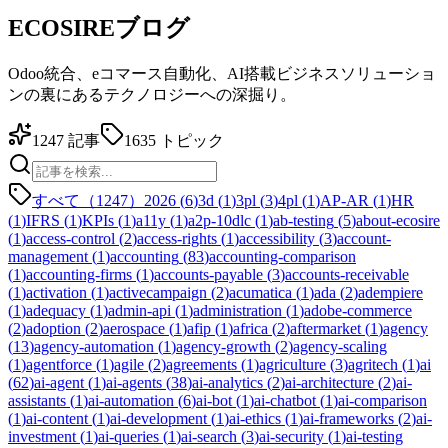
ECOSIREブログ
Odoo統合、eコマース自動化、AI搭載ビジネスソリューショ
ンの裏にあるテクノロジーへの深掘り。
1247
記事
1635
トピック
すべて（1247）
2026
(
6
)
3d
(
1
)
3pl
(
3
)
4pl
(
1
)
AP-AR
(
1
)
HR
(
1
)
IFRS
(
1
)
KPIs
(
1
)
a11y
(
1
)
a2p-10dlc
(
1
)
ab-testing
(
5
)
about-ecosire
(
1
)
access-control
(
2
)
access-rights
(
1
)
accessibility
(
3
)
account-
management
(
1
)
accounting
(
83
)
accounting-comparison
(
1
)
accounting-firms
(
1
)
accounts-payable
(
3
)
accounts-receivable
(
1
)
activation
(
1
)
activecampaign
(
2
)
acumatica
(
1
)
ada
(
2
)
adempiere
(
1
)
adequacy
(
1
)
admin-api
(
1
)
administration
(
1
)
adobe-commerce
(
2
)
adoption
(
2
)
aerospace
(
1
)
afip
(
1
)
africa
(
2
)
aftermarket
(
1
)
agency
(
13
)
agency-automation
(
1
)
agency-growth
(
2
)
agency-scaling
(
1
)
agentforce
(
1
)
agile
(
2
)
agreements
(
1
)
agriculture
(
3
)
agritech
(
1
)
ai
(
62
)
ai-agent
(
1
)
ai-agents
(
38
)
ai-analytics
(
2
)
ai-architecture
(
2
)
ai-
assistants
(
1
)
ai-automation
(
6
)
ai-bot
(
1
)
ai-chatbot
(
1
)
ai-comparison
(
1
)
ai-content
(
1
)
ai-development
(
1
)
ai-ethics
(
1
)
ai-frameworks
(
2
)
ai-
investment
(
1
)
ai-queries
(
1
)
ai-search
(
3
)
ai-security
(
1
)
ai-testing