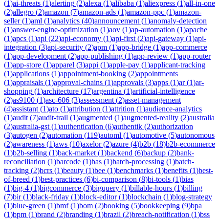
(
1
)
ai-threats
(
1
)
alerting
(
2
)
alexa
(
1
)
alibaba
(
1
)
aliexpress
(
1
)
all-in-one
(
2
)
allegro
(
2
)
amazon
(
7
)
amazon-ads
(
1
)
amazon-ppc
(
1
)
amazon-
seller
(
1
)
aml
(
1
)
analytics
(
40
)
announcement
(
1
)
anomaly-detection
(
1
)
answer-engine-optimization
(
1
)
aov
(
1
)
ap-automation
(
1
)
apache
(
1
)
apcs
(
1
)
api
(
22
)
api-economy
(
1
)
api-first
(
2
)
api-gateway
(
1
)
api-
integration
(
3
)
api-security
(
2
)
apm
(
1
)
app-bridge
(
1
)
app-commerce
(
1
)
app-development
(
2
)
app-publishing
(
1
)
app-review
(
1
)
app-router
(
1
)
app-store
(
1
)
apparel
(
3
)
appi
(
1
)
apple-pay
(
1
)
applicant-tracking
(
1
)
applications
(
1
)
appointment-booking
(
2
)
appointments
(
1
)
appraisals
(
1
)
approval-chains
(
1
)
approvals
(
3
)
apps
(
1
)
ar
(
1
)
ar-
shopping
(
1
)
architecture
(
17
)
argentina
(
1
)
artificial-intelligence
(
2
)
as9100
(
1
)
asc-606
(
3
)
assessment
(
2
)
asset-management
(
4
)
assistant
(
1
)
ato
(
1
)
attribution
(
1
)
attrition
(
1
)
audience-analytics
(
1
)
audit
(
7
)
audit-trail
(
1
)
augmented
(
1
)
augmented-reality
(
2
)
australia
(
2
)
australia-gst
(
1
)
authentication
(
6
)
authentik
(
2
)
authorization
(
3
)
autogen
(
2
)
automation
(
119
)
automl
(
1
)
automotive
(
5
)
autonomous
(
2
)
awareness
(
1
)
aws
(
10
)
axelor
(
2
)
azure
(
4
)
b2b
(
18
)
b2b-ecommerce
(
1
)
b2b-selling
(
1
)
back-market
(
1
)
backend
(
6
)
backup
(
2
)
bank-
reconciliation
(
1
)
barcode
(
1
)
bas
(
1
)
batch-processing
(
1
)
batch-
tracking
(
2
)
bcrs
(
1
)
beauty
(
1
)
bee
(
1
)
benchmarks
(
1
)
benefits
(
1
)
best-
of-breed
(
1
)
best-practices
(
6
)
bi-comparison
(
8
)
bi-tools
(
1
)
bias
(
1
)
big-4
(
1
)
bigcommerce
(
3
)
bigquery
(
1
)
billable-hours
(
1
)
billing
(
7
)
bir
(
1
)
black-friday
(
1
)
block-editor
(
1
)
blockchain
(
1
)
blog-strategy
(
1
)
blue-green
(
1
)
bmf
(
1
)
bom
(
2
)
booking
(
5
)
bookkeeping
(
9
)
bpa
(
1
)
bpm
(
1
)
brand
(
2
)
branding
(
1
)
brazil
(
2
)
breach-notification
(
1
)
bss