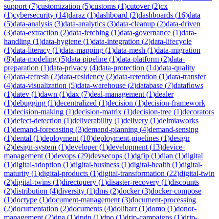
support
(
7
)
customization
(
5
)
customs
(
1
)
cutover
(
2
)
cx
(
1
)
cybersecurity
(
14
)
daraz
(
1
)
dashboard
(
2
)
dashboards
(
16
)
data
(
5
)
data-analysis
(
3
)
data-analytics
(
3
)
data-cleanup
(
2
)
data-driven
(
3
)
data-extraction
(
2
)
data-fetching
(
1
)
data-governance
(
1
)
data-
handling
(
1
)
data-hygiene
(
1
)
data-integration
(
2
)
data-lifecycle
(
1
)
data-literacy
(
1
)
data-mapping
(
1
)
data-mesh
(
1
)
data-migration
(
8
)
data-modeling
(
5
)
data-pipeline
(
1
)
data-platform
(
2
)
data-
preparation
(
1
)
data-privacy
(
4
)
data-protection
(
14
)
data-quality
(
4
)
data-refresh
(
2
)
data-residency
(
2
)
data-retention
(
1
)
data-transfer
(
4
)
data-visualization
(
5
)
data-warehouse
(
2
)
database
(
7
)
dataflows
(
1
)
datev
(
1
)
dawn
(
1
)
dax
(
7
)
deal-management
(
1
)
dealer
(
1
)
debugging
(
1
)
decentralized
(
1
)
decision
(
1
)
decision-framework
(
1
)
decision-making
(
1
)
decision-matrix
(
1
)
decision-tree
(
1
)
decorators
(
1
)
defect-detection
(
1
)
deliverability
(
1
)
delivery
(
1
)
delmiaworks
(
1
)
demand-forecasting
(
3
)
demand-planning
(
4
)
demand-sensing
(
1
)
dental
(
1
)
deployment
(
10
)
deployment-pipelines
(
1
)
design
(
2
)
design-system
(
1
)
developer
(
1
)
development
(
13
)
device-
management
(
1
)
devops
(
29
)
devsecops
(
1
)
dgfip
(
1
)
dian
(
1
)
digital
(
1
)
digital-adoption
(
1
)
digital-business
(
1
)
digital-health
(
1
)
digital-
maturity
(
1
)
digital-products
(
1
)
digital-transformation
(
22
)
digital-twin
(
2
)
digital-twins
(
1
)
directquery
(
1
)
disaster-recovery
(
1
)
discounts
(
2
)
distribution
(
4
)
diversity
(
1
)
dms
(
2
)
docker
(
3
)
docker-compose
(
1
)
doctype
(
1
)
document-management
(
3
)
document-processing
(
2
)
documentation
(
2
)
documents
(
4
)
dolibarr
(
1
)
domo
(
1
)
donor-
management
(
2
)
dpa
(
1
)
dpdp
(
1
)
dpo
(
1
)
drip-campaigns
(
1
)
drip-