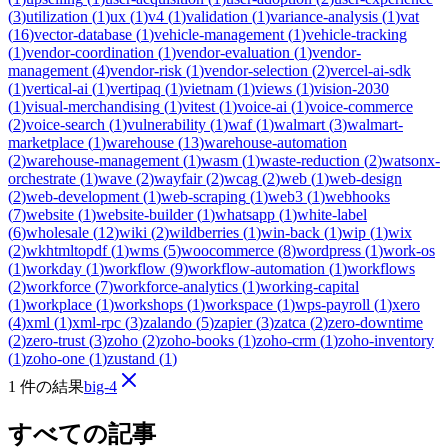
(
3
)
utilization
(
1
)
ux
(
1
)
v4
(
1
)
validation
(
1
)
variance-analysis
(
1
)
vat
(
16
)
vector-database
(
1
)
vehicle-management
(
1
)
vehicle-tracking
(
1
)
vendor-coordination
(
1
)
vendor-evaluation
(
1
)
vendor-
management
(
4
)
vendor-risk
(
1
)
vendor-selection
(
2
)
vercel-ai-sdk
(
1
)
vertical-ai
(
1
)
vertipaq
(
1
)
vietnam
(
1
)
views
(
1
)
vision-2030
(
1
)
visual-merchandising
(
1
)
vitest
(
1
)
voice-ai
(
1
)
voice-commerce
(
2
)
voice-search
(
1
)
vulnerability
(
1
)
waf
(
1
)
walmart
(
3
)
walmart-
marketplace
(
1
)
warehouse
(
13
)
warehouse-automation
(
2
)
warehouse-management
(
1
)
wasm
(
1
)
waste-reduction
(
2
)
watsonx-
orchestrate
(
1
)
wave
(
2
)
wayfair
(
2
)
wcag
(
2
)
web
(
1
)
web-design
(
2
)
web-development
(
1
)
web-scraping
(
1
)
web3
(
1
)
webhooks
(
7
)
website
(
1
)
website-builder
(
1
)
whatsapp
(
1
)
white-label
(
6
)
wholesale
(
12
)
wiki
(
2
)
wildberries
(
1
)
win-back
(
1
)
wip
(
1
)
wix
(
2
)
wkhtmltopdf
(
1
)
wms
(
5
)
woocommerce
(
8
)
wordpress
(
1
)
work-os
(
1
)
workday
(
1
)
workflow
(
9
)
workflow-automation
(
1
)
workflows
(
2
)
workforce
(
7
)
workforce-analytics
(
1
)
working-capital
(
1
)
workplace
(
1
)
workshops
(
1
)
workspace
(
1
)
wps-payroll
(
1
)
xero
(
4
)
xml
(
1
)
xml-rpc
(
3
)
zalando
(
5
)
zapier
(
3
)
zatca
(
2
)
zero-downtime
(
2
)
zero-trust
(
3
)
zoho
(
2
)
zoho-books
(
1
)
zoho-crm
(
1
)
zoho-inventory
(
1
)
zoho-one
(
1
)
zustand
(
1
)
1 件の結果
big-4
すべての記事