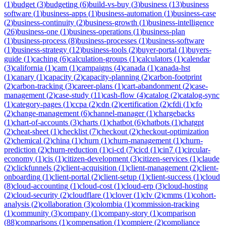
(
1
)
budget
(
3
)
budgeting
(
6
)
build-vs-buy
(
3
)
business
(
13
)
business
software
(
1
)
business-apps
(
1
)
business-automation
(
1
)
business-case
(
2
)
business-continuity
(
2
)
business-growth
(
1
)
business-intelligence
(
26
)
business-one
(
1
)
business-operations
(
1
)
business-plan
(
1
)
business-process
(
8
)
business-processes
(
1
)
business-software
(
1
)
business-strategy
(
12
)
business-tools
(
2
)
buyer-portal
(
1
)
buyers-
guide
(
1
)
caching
(
6
)
calculation-groups
(
1
)
calculators
(
1
)
calendar
(
3
)
california
(
1
)
cam
(
1
)
campaigns
(
4
)
canada
(
1
)
canada-hst
(
1
)
canary
(
1
)
capacity
(
2
)
capacity-planning
(
2
)
carbon-footprint
(
2
)
carbon-tracking
(
3
)
career-plans
(
1
)
cart-abandonment
(
2
)
case-
management
(
2
)
case-study
(
11
)
cash-flow
(
4
)
catalog
(
2
)
catalog-sync
(
1
)
category-pages
(
1
)
ccpa
(
2
)
cdn
(
2
)
certification
(
2
)
cfdi
(
1
)
cfo
(
2
)
change-management
(
6
)
channel-manager
(
1
)
chargebacks
(
1
)
chart-of-accounts
(
3
)
charts
(
1
)
chatbot
(
6
)
chatbots
(
1
)
chatgpt
(
2
)
cheat-sheet
(
1
)
checklist
(
7
)
checkout
(
2
)
checkout-optimization
(
2
)
chemical
(
2
)
china
(
1
)
churn
(
1
)
churn-management
(
1
)
churn-
prediction
(
2
)
churn-reduction
(
1
)
ci-cd
(
7
)
cicd
(
1
)
cin7
(
1
)
circular-
economy
(
1
)
cis
(
1
)
citizen-development
(
3
)
citizen-services
(
1
)
claude
(
2
)
clickfunnels
(
2
)
client-acquisition
(
1
)
client-management
(
2
)
client-
onboarding
(
1
)
client-portal
(
2
)
client-setup
(
1
)
client-success
(
1
)
cloud
(
8
)
cloud-accounting
(
1
)
cloud-cost
(
1
)
cloud-erp
(
3
)
cloud-hosting
(
2
)
cloud-security
(
2
)
cloudflare
(
1
)
clover
(
1
)
clv
(
2
)
cmms
(
1
)
cohort-
analysis
(
2
)
collaboration
(
3
)
colombia
(
1
)
commission-tracking
(
1
)
community
(
3
)
company
(
1
)
company-story
(
1
)
comparison
(
88
)
comparisons
(
1
)
compensation
(
1
)
compiere
(
2
)
compliance