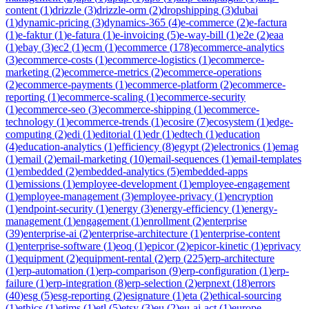
content
(
1
)
drizzle
(
3
)
drizzle-orm
(
2
)
dropshipping
(
3
)
dubai
(
1
)
dynamic-pricing
(
3
)
dynamics-365
(
4
)
e-commerce
(
2
)
e-factura
(
1
)
e-faktur
(
1
)
e-fatura
(
1
)
e-invoicing
(
5
)
e-way-bill
(
1
)
e2e
(
2
)
eaa
(
1
)
ebay
(
3
)
ec2
(
1
)
ecm
(
1
)
ecommerce
(
178
)
ecommerce-analytics
(
3
)
ecommerce-costs
(
1
)
ecommerce-logistics
(
1
)
ecommerce-
marketing
(
2
)
ecommerce-metrics
(
2
)
ecommerce-operations
(
2
)
ecommerce-payments
(
1
)
ecommerce-platform
(
2
)
ecommerce-
reporting
(
1
)
ecommerce-scaling
(
1
)
ecommerce-security
(
1
)
ecommerce-seo
(
3
)
ecommerce-shipping
(
1
)
ecommerce-
technology
(
1
)
ecommerce-trends
(
1
)
ecosire
(
7
)
ecosystem
(
1
)
edge-
computing
(
2
)
edi
(
1
)
editorial
(
1
)
edr
(
1
)
edtech
(
1
)
education
(
4
)
education-analytics
(
1
)
efficiency
(
8
)
egypt
(
2
)
electronics
(
1
)
emag
(
1
)
email
(
2
)
email-marketing
(
10
)
email-sequences
(
1
)
email-templates
(
1
)
embedded
(
2
)
embedded-analytics
(
5
)
embedded-apps
(
1
)
emissions
(
1
)
employee-development
(
1
)
employee-engagement
(
1
)
employee-management
(
3
)
employee-privacy
(
1
)
encryption
(
1
)
endpoint-security
(
1
)
energy
(
3
)
energy-efficiency
(
1
)
energy-
management
(
1
)
engagement
(
1
)
enrollment
(
2
)
enterprise
(
39
)
enterprise-ai
(
2
)
enterprise-architecture
(
1
)
enterprise-content
(
1
)
enterprise-software
(
1
)
eoq
(
1
)
epicor
(
2
)
epicor-kinetic
(
1
)
eprivacy
(
1
)
equipment
(
2
)
equipment-rental
(
2
)
erp
(
225
)
erp-architecture
(
1
)
erp-automation
(
1
)
erp-comparison
(
9
)
erp-configuration
(
1
)
erp-
failure
(
1
)
erp-integration
(
8
)
erp-selection
(
2
)
erpnext
(
18
)
errors
(
40
)
esg
(
5
)
esg-reporting
(
2
)
esignature
(
1
)
eta
(
2
)
ethical-sourcing
(
1
)
ethics
(
1
)
etims
(
1
)
etl
(
5
)
etsy
(
3
)
eu
(
2
)
eu-ai-act
(
1
)
europe