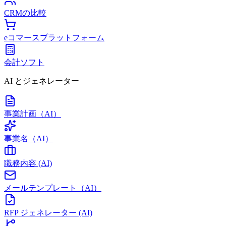
CRMの比較
eコマースプラットフォーム
会計ソフト
AI とジェネレーター
事業計画（AI）
事業名（AI）
職務内容 (AI)
メールテンプレート（AI）
RFP ジェネレーター (AI)