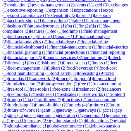
(
2
)
evaluation
(
3
)
event-management
(
2
)
events
(
1
)
excel
(
3
)
exchanges
(
1
)
executive-reporting
(
1
)
expansion
(
1
)
expectations
(
1
)
expo
(
1
)
export-compliance
(
1
)
extensibility
(
2
)
fabric
(
1
)
facebook
(
1
)
facebook-shops
(
1
)
factory-floor
(
1
)
faire
(
1
)
farm-management
(
1
)
fashion
(
6
)
fattura-elettronica
(
1
)
fba
(
1
)
fbr
(
2
)
fda
(
1
)
fda-
compliance
(
3
)
features
(
1
)
fec
(
1
)
fedramp
(
1
)
field-management
(
1
)
field-service
(
1
)
fill-rate
(
1
)
finance
(
10
)
financial-analysis
(
2
)
financial-analytics
(
2
)
financial-close
(
2
)
financial-crime
(
1
)
financial-dashboard
(
1
)
financial-management
(
1
)
financial-metrics
(
1
)
financial-planning
(
1
)
financial-projections
(
1
)
financial-reporting
(
4
)
financial-reports
(
2
)
financial-services
(
3
)
fine-tuning
(
1
)
fintech
(
3
)
firewall
(
1
)
firs
(
2
)
fishbowl
(
1
)
fitment-data
(
1
)
fitness
(
1
)
fleet
(
1
)
fleet-management
(
1
)
flipkart
(
2
)
food-beverage
(
4
)
food-cost
(
1
)
food-manufacturing
(
1
)
food-safety
(
1
)
forecasting
(
9
)
forex
(
1
)
formulas
(
1
)
framework
(
2
)
france
(
1
)
frappe
(
4
)
frappe-cloud
(
1
)
fraud-detection
(
2
)
fraud-prevention
(
2
)
free
(
1
)
free-accounting
(
1
)
free-tool
(
1
)
free-tools
(
1
)
free-zone
(
1
)
freelancer
(
2
)
freelancers
(
1
)
freshbooks
(
2
)
freshdesk
(
1
)
freshsales
(
1
)
freshworks
(
1
)
frontend
(
3
)
fruugo
(
1
)
fta
(
1
)
fulfillment
(
7
)
functions
(
2
)
fund-accounting
(
2
)
fundraising
(
1
)
funnel-builder
(
2
)
funnels
(
4
)
furniture
(
2
)
future
(
3
)
future-of-work
(
1
)
gantt
(
1
)
gateway
(
1
)
gateways
(
1
)
gcc
(
1
)
gcp
(
2
)
gdpr
(
12
)
gds
(
1
)
gemini
(
1
)
general-ai
(
1
)
generation
(
1
)
generative-
ai
(
2
)
geo
(
1
)
germany
(
23
)
getting-started
(
1
)
github-actions
(
3
)
global
(
3
)
global-compliance
(
1
)
global-ecommerce
(
1
)
global-expansion