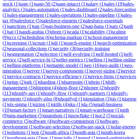
stock
(
1
)
sage
(
1
)
sage-50
(
2
)
sage-intacct
(
1
)
salary
(
1
)
sales
(
19
)
sales-
analytics
(
3
)
sales-automation
(
1
)
sales-dashboard
(
2
)
sales-forecasting
(
1
)
sales-management
(
1
)
sales-operations
(
1
)
sales-pipeline
(
1
)
sales-
tax
(
8
)
salesforce
(
5
)
salesforce-einstein
(
1
)
salesforce-essentials
(
1
)
sanctions
(
1
)
sap
(
5
)
sap-business-one
(
2
)
sap-hana
(
1
)
sars
(
2
)
sasb
(
1
)
sat
(
1
)
saudi-arabia
(
3
)
sbom
(
1
)
scada
(
1
)
scalability
(
3
)
scaling
(
9
)
sccs
(
2
)
scheduling
(
6
)
schema-markup
(
1
)
school-management
(
1
)
screening
(
1
)
scrum
(
1
)
sdi
(
1
)
search-engine
(
1
)
search-optimization
(
2
)
seasonal-collections
(
1
)
security
(
36
)
security-training
(
1
)
segmentation
(
2
)
selection
(
1
)
self-evolving
(
1
)
self-hosted
(
1
)
self-
service
(
2
)
self-service-bi
(
2
)
seller-metrics
(
1
)
selling
(
1
)
selling-online
(
1
)
selling-platforms
(
1
)
semantic-model
(
1
)
seo
(
16
)
seo-audit
(
1
)
seo-
migration
(
1
)
server
(
1
)
server-components
(
1
)
server-sizing
(
2
)
service
(
1
)
service-contracts
(
1
)
service-efficiency
(
1
)
service-firms
(
1
)
services
(
1
)
setup
(
2
)
sgk
(
1
)
sharding
(
1
)
sharepoint
(
1
)
shein
(
1
)
shift-
management
(
3
)
shipping
(
4
)
shop-floor
(
2
)
shopee
(
2
)
shopify
(
113
)
shopify-api
(
1
)
shopify-flow
(
1
)
shopify-partners
(
1
)
shopify-
payments
(
1
)
shopify-plus
(
8
)
shopifyql
(
1
)
simulation
(
3
)
sis
(
1
)
sisense
(
1
)
six-sigma
(
1
)
sizing
(
1
)
skills
(
4
)
sku
(
1
)
sla
(
5
)
small-business
(
10
)
smart-factory
(
1
)
smart-narratives
(
1
)
smart-warehouse
(
1
)
smb
(
9
)
sms-marketing
(
5
)
snapshots
(
1
)
snowflake
(
1
)
soc2
(
5
)
social-
commerce
(
5
)
software
(
4
)
software-comparison
(
1
)
software-
development
(
1
)
software-selection
(
2
)
software-stack
(
1
)
solar-energy
(
1
)
solutions
(
1
)
sop
(
2
)
south-africa
(
3
)
south-asia
(
1
)
south-korea
(
1
)
southeast-asia
(
2
)
spc
(
1
)
specialty
(
1
)
speed
(
1
)
speed-optimization