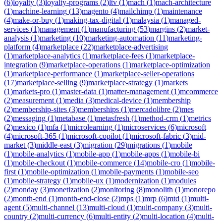
(
6
)
loyalty
(
3
)
loyalty-programs
(
2
)
ltv
(
1
)
mach
(
1
)
mach-architecture
(
1
)
machine-learning
(
13
)
magento
(
4
)
mailchimp
(
1
)
maintenance
(
4
)
make-or-buy
(
1
)
making-tax-digital
(
1
)
malaysia
(
1
)
managed-
services
(
1
)
management
(
1
)
manufacturing
(
53
)
margins
(
2
)
market-
analysis
(
1
)
marketing
(
10
)
marketing-automation
(
11
)
marketing-
platform
(
4
)
marketplace
(
22
)
marketplace-advertising
(
1
)
marketplace-analytics
(
1
)
marketplace-fees
(
1
)
marketplace-
integration
(
9
)
marketplace-operations
(
1
)
marketplace-optimization
(
1
)
marketplace-performance
(
1
)
marketplace-seller-operations
(
17
)
marketplace-selling
(
9
)
marketplace-strategy
(
1
)
markets
(
1
)
markets-pro
(
1
)
master-data
(
1
)
matter-management
(
1
)
mcommerce
(
2
)
measurement
(
1
)
media
(
3
)
medical-device
(
1
)
membership
(
2
)
membership-sites
(
3
)
memberships
(
1
)
mercadolibre
(
2
)
mes
(
2
)
messaging
(
1
)
metabase
(
1
)
metasfresh
(
1
)
method-crm
(
1
)
metrics
(
2
)
mexico
(
1
)
mfa
(
1
)
microlearning
(
1
)
microservices
(
6
)
microsoft
(
4
)
microsoft-365
(
1
)
microsoft-copilot
(
1
)
microsoft-fabric
(
3
)
mid-
market
(
3
)
middle-east
(
3
)
migration
(
29
)
migrations
(
1
)
mobile
(
1
)
mobile-analytics
(
1
)
mobile-app
(
1
)
mobile-apps
(
1
)
mobile-bi
(
1
)
mobile-checkout
(
1
)
mobile-commerce
(
14
)
mobile-cro
(
1
)
mobile-
first
(
1
)
mobile-optimization
(
1
)
mobile-payments
(
1
)
mobile-seo
(
1
)
mobile-strategy
(
1
)
mobile-ux
(
1
)
modernization
(
1
)
modules
(
2
)
monday
(
3
)
monetization
(
2
)
monitoring
(
8
)
monolith
(
1
)
monorepo
(
2
)
month-end
(
1
)
month-end-close
(
2
)
mps
(
1
)
mrp
(
6
)
mtd
(
1
)
multi-
agent
(
5
)
multi-channel
(
13
)
multi-cloud
(
1
)
multi-company
(
3
)
multi-
country
(
2
)
multi-currency
(
6
)
multi-entity
(
2
)
multi-location
(
4
)
multi-