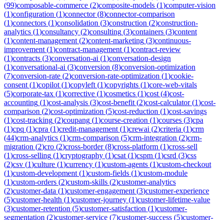
(
99
)
composable-commerce
(
2
)
composite-models
(
1
)
computer-vision
(
1
)
configuration
(
1
)
connector
(
8
)
connector-comparison
(
1
)
connectors
(
1
)
consolidation
(
3
)
construction
(
2
)
construction-
analytics
(
1
)
consultancy
(
2
)
consulting
(
3
)
containers
(
3
)
content
(
1
)
content-management
(
2
)
content-marketing
(
3
)
continuous-
improvement
(
1
)
contract-management
(
1
)
contract-review
(
1
)
contracts
(
3
)
conversation-ai
(
1
)
conversation-design
(
1
)
conversational-ai
(
3
)
conversion
(
8
)
conversion-optimization
(
7
)
conversion-rate
(
2
)
conversion-rate-optimization
(
1
)
cookie-
consent
(
1
)
copilot
(
1
)
copyleft
(
1
)
copyrights
(
1
)
core-web-vitals
(
5
)
corporate-tax
(
1
)
corrective
(
1
)
cosmetics
(
1
)
cost
(
4
)
cost-
accounting
(
1
)
cost-analysis
(
3
)
cost-benefit
(
2
)
cost-calculator
(
1
)
cost-
comparison
(
2
)
cost-optimization
(
5
)
cost-reduction
(
1
)
cost-savings
(
1
)
cost-tracking
(
2
)
coupang
(
1
)
course-creation
(
1
)
courses
(
3
)
cpa
(
1
)
cpq
(
1
)
cpra
(
1
)
credit-management
(
1
)
crewai
(
2
)
criteria
(
1
)
crm
(
44
)
crm-analytics
(
1
)
crm-comparison
(
5
)
crm-integration
(
2
)
crm-
migration
(
2
)
cro
(
2
)
cross-border
(
8
)
cross-platform
(
1
)
cross-sell
(
1
)
cross-selling
(
1
)
cryptography
(
1
)
csat
(
1
)
cspm
(
1
)
csrd
(
3
)
css
(
2
)
csv
(
1
)
culture
(
1
)
currency
(
1
)
custom-agents
(
1
)
custom-checkout
(
1
)
custom-development
(
1
)
custom-fields
(
1
)
custom-module
(
1
)
custom-orders
(
2
)
custom-skills
(
2
)
customer-analytics
(
2
)
customer-data
(
1
)
customer-engagement
(
3
)
customer-experience
(
5
)
customer-health
(
1
)
customer-journey
(
1
)
customer-lifetime-value
(
3
)
customer-retention
(
5
)
customer-satisfaction
(
1
)
customer-
segmentation
(
2
)
customer-service
(
7
)
customer-success
(
5
)
customer-