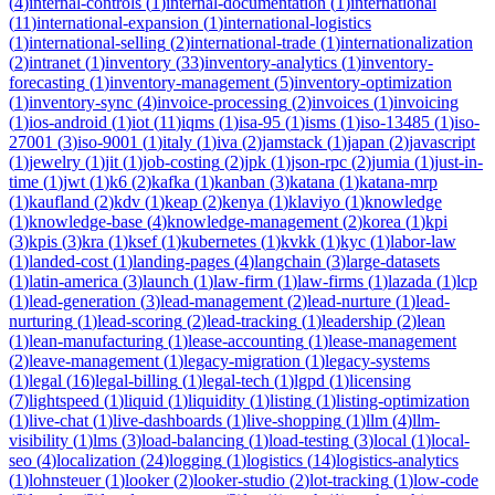
(
4
)
internal-controls
(
1
)
internal-documentation
(
1
)
international
(
11
)
international-expansion
(
1
)
international-logistics
(
1
)
international-selling
(
2
)
international-trade
(
1
)
internationalization
(
2
)
intranet
(
1
)
inventory
(
33
)
inventory-analytics
(
1
)
inventory-
forecasting
(
1
)
inventory-management
(
5
)
inventory-optimization
(
1
)
inventory-sync
(
4
)
invoice-processing
(
2
)
invoices
(
1
)
invoicing
(
1
)
ios-android
(
1
)
iot
(
11
)
iqms
(
1
)
isa-95
(
1
)
isms
(
1
)
iso-13485
(
1
)
iso-
27001
(
3
)
iso-9001
(
1
)
italy
(
1
)
iva
(
2
)
jamstack
(
1
)
japan
(
2
)
javascript
(
1
)
jewelry
(
1
)
jit
(
1
)
job-costing
(
2
)
jpk
(
1
)
json-rpc
(
2
)
jumia
(
1
)
just-in-
time
(
1
)
jwt
(
1
)
k6
(
2
)
kafka
(
1
)
kanban
(
3
)
katana
(
1
)
katana-mrp
(
1
)
kaufland
(
2
)
kdv
(
1
)
keap
(
2
)
kenya
(
1
)
klaviyo
(
1
)
knowledge
(
1
)
knowledge-base
(
4
)
knowledge-management
(
2
)
korea
(
1
)
kpi
(
3
)
kpis
(
3
)
kra
(
1
)
ksef
(
1
)
kubernetes
(
1
)
kvkk
(
1
)
kyc
(
1
)
labor-law
(
1
)
landed-cost
(
1
)
landing-pages
(
4
)
langchain
(
3
)
large-datasets
(
1
)
latin-america
(
3
)
launch
(
1
)
law-firm
(
1
)
law-firms
(
1
)
lazada
(
1
)
lcp
(
1
)
lead-generation
(
3
)
lead-management
(
2
)
lead-nurture
(
1
)
lead-
nurturing
(
1
)
lead-scoring
(
2
)
lead-tracking
(
1
)
leadership
(
2
)
lean
(
1
)
lean-manufacturing
(
1
)
lease-accounting
(
1
)
lease-management
(
2
)
leave-management
(
1
)
legacy-migration
(
1
)
legacy-systems
(
1
)
legal
(
16
)
legal-billing
(
1
)
legal-tech
(
1
)
lgpd
(
1
)
licensing
(
7
)
lightspeed
(
1
)
liquid
(
1
)
liquidity
(
1
)
listing
(
1
)
listing-optimization
(
1
)
live-chat
(
1
)
live-dashboards
(
1
)
live-shopping
(
1
)
llm
(
4
)
llm-
visibility
(
1
)
lms
(
3
)
load-balancing
(
1
)
load-testing
(
3
)
local
(
1
)
local-
seo
(
4
)
localization
(
24
)
logging
(
1
)
logistics
(
14
)
logistics-analytics
(
1
)
lohnsteuer
(
1
)
looker
(
2
)
looker-studio
(
2
)
lot-tracking
(
1
)
low-code