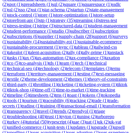
(
2
)
spot
(
1
)
spreadsheets
(
1
)
sql
(
2
)
square
(
1
)
squarespace
(
1
)
ssdlc
(
1
)
ssl
(
2
)
sso
(
2
)
sst
(
1
)
star-schema
(
2
)
startup
(
2
)
state-management
(
1
)
stock-control
(
1
)
store
(
1
)
store-optimization
(
1
)
store-setup
(
2
)
storefront-api
(
3
)
stp
(
1
)
strategy
(
35
)
streaming
(
4
)
stress-test
(
1
)
stress-testing
(
1
)
stripe
(
3
)
structured-data
(
1
)
student-management
(
2
)
student-performance
(
1
)
studio
(
3
)
subscriber
(
1
)
subscription
(
2
)
subscriptions
(
6
)
supplier
(
1
)
supply-chain
(
28
)
support
(
6
)
surveys
(
1
)
sustainability
(
14
)
sustainability-roi
(
1
)
sustainable-ecommerce
(
1
)
sustainable-procurement
(
1
)
sync
(
1
)
tableau
(
3
)
tailwind-css
(
1
)
takealot
(
1
)
talent-acquisition
(
2
)
tally
(
4
)
tally-prime
(
1
)
tanstack
(
1
)
tasks
(
1
)
tax
(
5
)
tax-automation
(
2
)
tax-compliance
(
3
)
taxation
(
1
)
tco
(
5
)
tco-analysis
(
1
)
tds
(
1
)
team
(
1
)
tech
(
1
)
technical
(
1
)
technical-seo
(
4
)
technology
(
2
)
telecom
(
3
)
templates
(
3
)
temu
(
1
)
terraform
(
1
)
territory-management
(
1
)
testing
(
7
)
text-messaging
(
1
)
textile
(
2
)
theme-development
(
2
)
themes
(
1
)
theory-of-constraints
(
1
)
third-party
(
1
)
throttling
(
1
)
ticketing
(
1
)
ticketing-system
(
1
)
tiktok
(
1
)
tiktok-shop
(
4
)
time-off
(
1
)
time-to-market
(
1
)
time-tracking
(
2
)
timeline
(
5
)
timesheets
(
2
)
tms
(
1
)
toast
(
1
)
tokens
(
3
)
tokopedia
(
1
)
tools
(
1
)
tourism
(
1
)
traceability
(
6
)
tracking
(
2
)
trade
(
1
)
trade-
secrets
(
1
)
trading
(
1
)
training
(
8
)
transactional-email
(
1
)
transformation
(
1
)
transparency
(
3
)
travel
(
3
)
trends
(
2
)
trendyol
(
1
)
triage
(
1
)
troubleshooting
(
40
)
trust
(
1
)
tryton
(
1
)
tuning
(
2
)
turborepo
(
1
)
turkey
(
4
)
tutorial
(
50
)
typescript
(
4
)
uae
(
3
)
uat
(
1
)
uk
(
2
)
uk-vat
(
1
)
unified-commerce
(
1
)
unit-tests
(
1
)
updates
(
1
)
upgrade
(
3
)
upsell
(
1
)
upselling
(
1
)
user-acquisition
(
1
)
user-adoption
(
2
)
user-experience