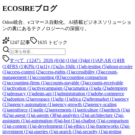
ECOSIREブログ
Odoo統合、eコマース自動化、AI搭載ビジネスソリューショ
ンの裏にあるテクノロジーへの深掘り。
1247
記事
1635
トピック
すべて（1247）
2026
(
6
)
3d
(
1
)
3pl
(
3
)
4pl
(
1
)
AP-AR
(
1
)
HR
(
1
)
IFRS
(
1
)
KPIs
(
1
)
a11y
(
1
)
a2p-10dlc
(
1
)
ab-testing
(
5
)
about-ecosire
(
1
)
access-control
(
2
)
access-rights
(
1
)
accessibility
(
3
)
account-
management
(
1
)
accounting
(
83
)
accounting-comparison
(
1
)
accounting-firms
(
1
)
accounts-payable
(
3
)
accounts-receivable
(
1
)
activation
(
1
)
activecampaign
(
2
)
acumatica
(
1
)
ada
(
2
)
adempiere
(
1
)
adequacy
(
1
)
admin-api
(
1
)
administration
(
1
)
adobe-commerce
(
2
)
adoption
(
2
)
aerospace
(
1
)
afip
(
1
)
africa
(
2
)
aftermarket
(
1
)
agency
(
13
)
agency-automation
(
1
)
agency-growth
(
2
)
agency-scaling
(
1
)
agentforce
(
1
)
agile
(
2
)
agreements
(
1
)
agriculture
(
3
)
agritech
(
1
)
ai
(
62
)
ai-agent
(
1
)
ai-agents
(
38
)
ai-analytics
(
2
)
ai-architecture
(
2
)
ai-
assistants
(
1
)
ai-automation
(
6
)
ai-bot
(
1
)
ai-chatbot
(
1
)
ai-comparison
(
1
)
ai-content
(
1
)
ai-development
(
1
)
ai-ethics
(
1
)
ai-frameworks
(
2
)
ai-
investment
(
1
)
ai-queries
(
1
)
ai-search
(
3
)
ai-security
(
1
)
ai-testing