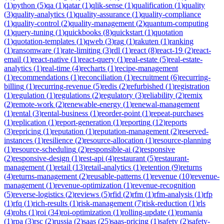
(
1
)
python
(
5
)
qa
(
1
)
qatar
(
1
)
qlik-sense
(
1
)
qualification
(
1
)
quality
(
3
)
quality-analytics
(
1
)
quality-assurance
(
1
)
quality-compliance
(
1
)
quality-control
(
2
)
quality-management
(
2
)
quantum-computing
(
1
)
query-tuning
(
1
)
quickbooks
(
8
)
quickstart
(
1
)
quotation
(
1
)
quotation-templates
(
1
)
qweb
(
3
)
rag
(
1
)
rakuten
(
1
)
ranking
(
1
)
ransomware
(
1
)
rate-limiting
(
3
)
rdl
(
1
)
react
(
8
)
react-19
(
2
)
react-
email
(
1
)
react-native
(
1
)
react-query
(
1
)
real-estate
(
5
)
real-estate-
analytics
(
1
)
real-time
(
4
)
recharts
(
1
)
recipe-management
(
1
)
recommendations
(
1
)
reconciliation
(
1
)
recruitment
(
6
)
recurring-
billing
(
1
)
recurring-revenue
(
5
)
redis
(
2
)
refurbished
(
1
)
registration
(
1
)
regulation
(
1
)
regulations
(
2
)
regulatory
(
3
)
reliability
(
2
)
remix
(
2
)
remote-work
(
2
)
renewable-energy
(
1
)
renewal-management
(
1
)
rental
(
3
)
rental-business
(
1
)
reorder-point
(
1
)
repeat-purchases
(
1
)
replication
(
1
)
report-generation
(
1
)
reporting
(
12
)
reports
(
3
)
repricing
(
1
)
reputation
(
1
)
reputation-management
(
2
)
reserved-
instances
(
1
)
resilience
(
2
)
resource-allocation
(
1
)
resource-planning
(
1
)
resource-scheduling
(
2
)
responsible-ai
(
2
)
responsive
(
2
)
responsive-design
(
1
)
rest-api
(
4
)
restaurant
(
5
)
restaurant-
management
(
1
)
retail
(
13
)
retail-analytics
(
1
)
retention
(
9
)
returns
(
4
)
returns-management
(
2
)
reusable-patterns
(
1
)
revenue
(
10
)
revenue-
management
(
1
)
revenue-optimization
(
1
)
revenue-recognition
(
5
)
reverse-logistics
(
2
)
reviews
(
5
)
rfid
(
2
)
rfm
(
1
)
rfm-analysis
(
1
)
rfp
(
1
)
rfq
(
1
)
rich-results
(
1
)
risk-management
(
7
)
risk-reduction
(
1
)
rls
(
4
)
rohs
(
1
)
roi
(
34
)
roi-optimization
(
1
)
rolling-update
(
1
)
romania
(
1
)
rpa
(
3
)
rsc
(
2
)
russia
(
2
)
saas
(
25
)
saas-pricing
(
1
)
safety
(
2
)
safety-