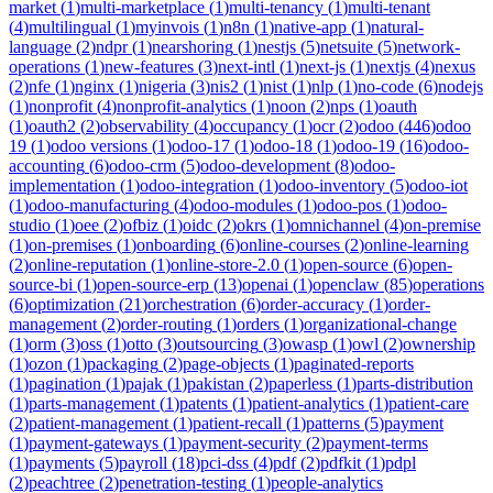
market
(
1
)
multi-marketplace
(
1
)
multi-tenancy
(
1
)
multi-tenant
(
4
)
multilingual
(
1
)
myinvois
(
1
)
n8n
(
1
)
native-app
(
1
)
natural-
language
(
2
)
ndpr
(
1
)
nearshoring
(
1
)
nestjs
(
5
)
netsuite
(
5
)
network-
operations
(
1
)
new-features
(
3
)
next-intl
(
1
)
next-js
(
1
)
nextjs
(
4
)
nexus
(
2
)
nfe
(
1
)
nginx
(
1
)
nigeria
(
3
)
nis2
(
1
)
nist
(
1
)
nlp
(
1
)
no-code
(
6
)
nodejs
(
1
)
nonprofit
(
4
)
nonprofit-analytics
(
1
)
noon
(
2
)
nps
(
1
)
oauth
(
1
)
oauth2
(
2
)
observability
(
4
)
occupancy
(
1
)
ocr
(
2
)
odoo
(
446
)
odoo
19
(
1
)
odoo versions
(
1
)
odoo-17
(
1
)
odoo-18
(
1
)
odoo-19
(
16
)
odoo-
accounting
(
6
)
odoo-crm
(
5
)
odoo-development
(
8
)
odoo-
implementation
(
1
)
odoo-integration
(
1
)
odoo-inventory
(
5
)
odoo-iot
(
1
)
odoo-manufacturing
(
4
)
odoo-modules
(
1
)
odoo-pos
(
1
)
odoo-
studio
(
1
)
oee
(
2
)
ofbiz
(
1
)
oidc
(
2
)
okrs
(
1
)
omnichannel
(
4
)
on-premise
(
1
)
on-premises
(
1
)
onboarding
(
6
)
online-courses
(
2
)
online-learning
(
2
)
online-reputation
(
1
)
online-store-2.0
(
1
)
open-source
(
6
)
open-
source-bi
(
1
)
open-source-erp
(
13
)
openai
(
1
)
openclaw
(
85
)
operations
(
6
)
optimization
(
21
)
orchestration
(
6
)
order-accuracy
(
1
)
order-
management
(
2
)
order-routing
(
1
)
orders
(
1
)
organizational-change
(
1
)
orm
(
3
)
oss
(
1
)
otto
(
3
)
outsourcing
(
3
)
owasp
(
1
)
owl
(
2
)
ownership
(
1
)
ozon
(
1
)
packaging
(
2
)
page-objects
(
1
)
paginated-reports
(
1
)
pagination
(
1
)
pajak
(
1
)
pakistan
(
2
)
paperless
(
1
)
parts-distribution
(
1
)
parts-management
(
1
)
patents
(
1
)
patient-analytics
(
1
)
patient-care
(
2
)
patient-management
(
1
)
patient-recall
(
1
)
patterns
(
5
)
payment
(
1
)
payment-gateways
(
1
)
payment-security
(
2
)
payment-terms
(
1
)
payments
(
5
)
payroll
(
18
)
pci-dss
(
4
)
pdf
(
2
)
pdfkit
(
1
)
pdpl
(
2
)
peachtree
(
2
)
penetration-testing
(
1
)
people-analytics