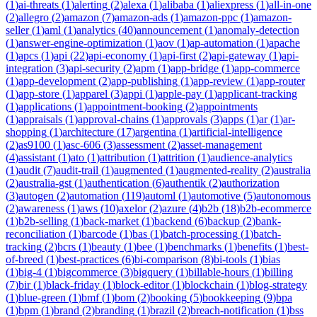
(
1
)
ai-threats
(
1
)
alerting
(
2
)
alexa
(
1
)
alibaba
(
1
)
aliexpress
(
1
)
all-in-one
(
2
)
allegro
(
2
)
amazon
(
7
)
amazon-ads
(
1
)
amazon-ppc
(
1
)
amazon-
seller
(
1
)
aml
(
1
)
analytics
(
40
)
announcement
(
1
)
anomaly-detection
(
1
)
answer-engine-optimization
(
1
)
aov
(
1
)
ap-automation
(
1
)
apache
(
1
)
apcs
(
1
)
api
(
22
)
api-economy
(
1
)
api-first
(
2
)
api-gateway
(
1
)
api-
integration
(
3
)
api-security
(
2
)
apm
(
1
)
app-bridge
(
1
)
app-commerce
(
1
)
app-development
(
2
)
app-publishing
(
1
)
app-review
(
1
)
app-router
(
1
)
app-store
(
1
)
apparel
(
3
)
appi
(
1
)
apple-pay
(
1
)
applicant-tracking
(
1
)
applications
(
1
)
appointment-booking
(
2
)
appointments
(
1
)
appraisals
(
1
)
approval-chains
(
1
)
approvals
(
3
)
apps
(
1
)
ar
(
1
)
ar-
shopping
(
1
)
architecture
(
17
)
argentina
(
1
)
artificial-intelligence
(
2
)
as9100
(
1
)
asc-606
(
3
)
assessment
(
2
)
asset-management
(
4
)
assistant
(
1
)
ato
(
1
)
attribution
(
1
)
attrition
(
1
)
audience-analytics
(
1
)
audit
(
7
)
audit-trail
(
1
)
augmented
(
1
)
augmented-reality
(
2
)
australia
(
2
)
australia-gst
(
1
)
authentication
(
6
)
authentik
(
2
)
authorization
(
3
)
autogen
(
2
)
automation
(
119
)
automl
(
1
)
automotive
(
5
)
autonomous
(
2
)
awareness
(
1
)
aws
(
10
)
axelor
(
2
)
azure
(
4
)
b2b
(
18
)
b2b-ecommerce
(
1
)
b2b-selling
(
1
)
back-market
(
1
)
backend
(
6
)
backup
(
2
)
bank-
reconciliation
(
1
)
barcode
(
1
)
bas
(
1
)
batch-processing
(
1
)
batch-
tracking
(
2
)
bcrs
(
1
)
beauty
(
1
)
bee
(
1
)
benchmarks
(
1
)
benefits
(
1
)
best-
of-breed
(
1
)
best-practices
(
6
)
bi-comparison
(
8
)
bi-tools
(
1
)
bias
(
1
)
big-4
(
1
)
bigcommerce
(
3
)
bigquery
(
1
)
billable-hours
(
1
)
billing
(
7
)
bir
(
1
)
black-friday
(
1
)
block-editor
(
1
)
blockchain
(
1
)
blog-strategy
(
1
)
blue-green
(
1
)
bmf
(
1
)
bom
(
2
)
booking
(
5
)
bookkeeping
(
9
)
bpa
(
1
)
bpm
(
1
)
brand
(
2
)
branding
(
1
)
brazil
(
2
)
breach-notification
(
1
)
bss