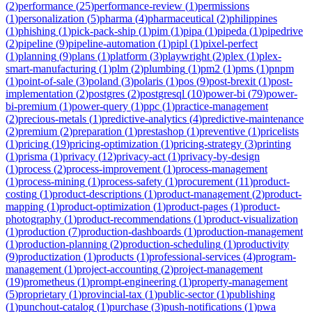
(
2
)
performance
(
25
)
performance-review
(
1
)
permissions
(
1
)
personalization
(
5
)
pharma
(
4
)
pharmaceutical
(
2
)
philippines
(
1
)
phishing
(
1
)
pick-pack-ship
(
1
)
pim
(
1
)
pipa
(
1
)
pipeda
(
1
)
pipedrive
(
2
)
pipeline
(
9
)
pipeline-automation
(
1
)
pipl
(
1
)
pixel-perfect
(
1
)
planning
(
9
)
plans
(
1
)
platform
(
3
)
playwright
(
2
)
plex
(
1
)
plex-
smart-manufacturing
(
1
)
plm
(
2
)
plumbing
(
1
)
pm2
(
1
)
pms
(
1
)
pnpm
(
1
)
point-of-sale
(
3
)
poland
(
3
)
polaris
(
1
)
pos
(
9
)
post-brexit
(
1
)
post-
implementation
(
2
)
postgres
(
2
)
postgresql
(
10
)
power-bi
(
79
)
power-
bi-premium
(
1
)
power-query
(
1
)
ppc
(
1
)
practice-management
(
2
)
precious-metals
(
1
)
predictive-analytics
(
4
)
predictive-maintenance
(
2
)
premium
(
2
)
preparation
(
1
)
prestashop
(
1
)
preventive
(
1
)
pricelists
(
1
)
pricing
(
19
)
pricing-optimization
(
1
)
pricing-strategy
(
3
)
printing
(
1
)
prisma
(
1
)
privacy
(
12
)
privacy-act
(
1
)
privacy-by-design
(
1
)
process
(
2
)
process-improvement
(
1
)
process-management
(
1
)
process-mining
(
1
)
process-safety
(
1
)
procurement
(
11
)
product-
costing
(
1
)
product-descriptions
(
1
)
product-management
(
2
)
product-
mapping
(
1
)
product-optimization
(
1
)
product-pages
(
1
)
product-
photography
(
1
)
product-recommendations
(
1
)
product-visualization
(
1
)
production
(
7
)
production-dashboards
(
1
)
production-management
(
1
)
production-planning
(
2
)
production-scheduling
(
1
)
productivity
(
9
)
productization
(
1
)
products
(
1
)
professional-services
(
4
)
program-
management
(
1
)
project-accounting
(
2
)
project-management
(
19
)
prometheus
(
1
)
prompt-engineering
(
1
)
property-management
(
5
)
proprietary
(
1
)
provincial-tax
(
1
)
public-sector
(
1
)
publishing
(
1
)
punchout-catalog
(
1
)
purchase
(
3
)
push-notifications
(
1
)
pwa