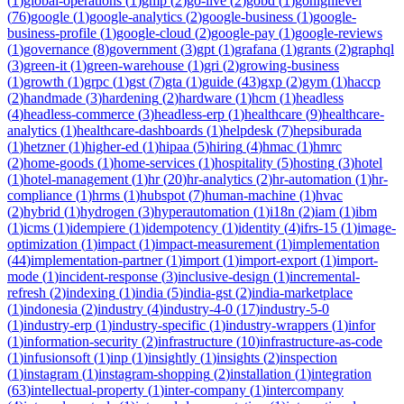
(
1
)
global-operations
(
1
)
gmp
(
2
)
go-live
(
2
)
gobd
(
1
)
gohighlevel
(
76
)
google
(
1
)
google-analytics
(
2
)
google-business
(
1
)
google-
business-profile
(
1
)
google-cloud
(
2
)
google-pay
(
1
)
google-reviews
(
1
)
governance
(
8
)
government
(
3
)
gpt
(
1
)
grafana
(
1
)
grants
(
2
)
graphql
(
3
)
green-it
(
1
)
green-warehouse
(
1
)
gri
(
2
)
growing-business
(
1
)
growth
(
1
)
grpc
(
1
)
gst
(
7
)
gta
(
1
)
guide
(
43
)
gxp
(
2
)
gym
(
1
)
haccp
(
2
)
handmade
(
3
)
hardening
(
2
)
hardware
(
1
)
hcm
(
1
)
headless
(
4
)
headless-commerce
(
3
)
headless-erp
(
1
)
healthcare
(
9
)
healthcare-
analytics
(
1
)
healthcare-dashboards
(
1
)
helpdesk
(
7
)
hepsiburada
(
1
)
hetzner
(
1
)
higher-ed
(
1
)
hipaa
(
5
)
hiring
(
4
)
hmac
(
1
)
hmrc
(
2
)
home-goods
(
1
)
home-services
(
1
)
hospitality
(
5
)
hosting
(
3
)
hotel
(
1
)
hotel-management
(
1
)
hr
(
20
)
hr-analytics
(
2
)
hr-automation
(
1
)
hr-
compliance
(
1
)
hrms
(
1
)
hubspot
(
7
)
human-machine
(
1
)
hvac
(
2
)
hybrid
(
1
)
hydrogen
(
3
)
hyperautomation
(
1
)
i18n
(
2
)
iam
(
1
)
ibm
(
1
)
icms
(
1
)
idempiere
(
1
)
idempotency
(
1
)
identity
(
4
)
ifrs-15
(
1
)
image-
optimization
(
1
)
impact
(
1
)
impact-measurement
(
1
)
implementation
(
44
)
implementation-partner
(
1
)
import
(
1
)
import-export
(
1
)
import-
mode
(
1
)
incident-response
(
3
)
inclusive-design
(
1
)
incremental-
refresh
(
2
)
indexing
(
1
)
india
(
5
)
india-gst
(
2
)
india-marketplace
(
1
)
indonesia
(
2
)
industry
(
4
)
industry-4-0
(
17
)
industry-5-0
(
1
)
industry-erp
(
1
)
industry-specific
(
1
)
industry-wrappers
(
1
)
infor
(
1
)
information-security
(
2
)
infrastructure
(
10
)
infrastructure-as-code
(
1
)
infusionsoft
(
1
)
inp
(
1
)
insightly
(
1
)
insights
(
2
)
inspection
(
1
)
instagram
(
1
)
instagram-shopping
(
2
)
installation
(
1
)
integration
(
63
)
intellectual-property
(
1
)
inter-company
(
1
)
intercompany