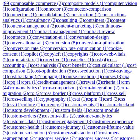
(
99
)
composable-commerce
(
2
)
composite-models
(
1
)
computer-vision
(
1
)
configuration
(
1
)
connector
(
8
)
connector-comparison
(
1
)
connectors
(
1
)
consolidation
(
3
)
construction
(
2
)
construction-
analytics
(
1
)
consultancy
(
2
)
consulting
(
3
)
containers
(
3
)
content
(
1
)
content-management
(
2
)
content-marketing
(
3
)
continuous-
improvement
(
1
)
contract-management
(
1
)
contract-review
(
1
)
contracts
(
3
)
conversation-ai
(
1
)
conversation-design
(
1
)
conversational-ai
(
3
)
conversion
(
8
)
conversion-optimization
(
7
)
conversion-rate
(
2
)
conversion-rate-optimization
(
1
)
cookie-
consent
(
1
)
copilot
(
1
)
copyleft
(
1
)
copyrights
(
1
)
core-web-vitals
(
5
)
corporate-tax
(
1
)
corrective
(
1
)
cosmetics
(
1
)
cost
(
4
)
cost-
accounting
(
1
)
cost-analysis
(
3
)
cost-benefit
(
2
)
cost-calculator
(
1
)
cost-
comparison
(
2
)
cost-optimization
(
5
)
cost-reduction
(
1
)
cost-savings
(
1
)
cost-tracking
(
2
)
coupang
(
1
)
course-creation
(
1
)
courses
(
3
)
cpa
(
1
)
cpq
(
1
)
cpra
(
1
)
credit-management
(
1
)
crewai
(
2
)
criteria
(
1
)
crm
(
44
)
crm-analytics
(
1
)
crm-comparison
(
5
)
crm-integration
(
2
)
crm-
migration
(
2
)
cro
(
2
)
cross-border
(
8
)
cross-platform
(
1
)
cross-sell
(
1
)
cross-selling
(
1
)
cryptography
(
1
)
csat
(
1
)
cspm
(
1
)
csrd
(
3
)
css
(
2
)
csv
(
1
)
culture
(
1
)
currency
(
1
)
custom-agents
(
1
)
custom-checkout
(
1
)
custom-development
(
1
)
custom-fields
(
1
)
custom-module
(
1
)
custom-orders
(
2
)
custom-skills
(
2
)
customer-analytics
(
2
)
customer-data
(
1
)
customer-engagement
(
3
)
customer-experience
(
5
)
customer-health
(
1
)
customer-journey
(
1
)
customer-lifetime-value
(
3
)
customer-retention
(
5
)
customer-satisfaction
(
1
)
customer-
segmentation
(
2
)
customer-service
(
7
)
customer-success
(
5
)
customer-