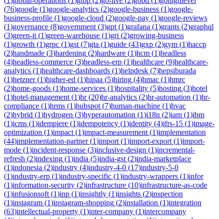
(
1
)
global-operations
(
1
)
gmp
(
2
)
go-live
(
2
)
gobd
(
1
)
gohighlevel
(
76
)
google
(
1
)
google-analytics
(
2
)
google-business
(
1
)
google-
business-profile
(
1
)
google-cloud
(
2
)
google-pay
(
1
)
google-reviews
(
1
)
governance
(
8
)
government
(
3
)
gpt
(
1
)
grafana
(
1
)
grants
(
2
)
graphql
(
3
)
green-it
(
1
)
green-warehouse
(
1
)
gri
(
2
)
growing-business
(
1
)
growth
(
1
)
grpc
(
1
)
gst
(
7
)
gta
(
1
)
guide
(
43
)
gxp
(
2
)
gym
(
1
)
haccp
(
2
)
handmade
(
3
)
hardening
(
2
)
hardware
(
1
)
hcm
(
1
)
headless
(
4
)
headless-commerce
(
3
)
headless-erp
(
1
)
healthcare
(
9
)
healthcare-
analytics
(
1
)
healthcare-dashboards
(
1
)
helpdesk
(
7
)
hepsiburada
(
1
)
hetzner
(
1
)
higher-ed
(
1
)
hipaa
(
5
)
hiring
(
4
)
hmac
(
1
)
hmrc
(
2
)
home-goods
(
1
)
home-services
(
1
)
hospitality
(
5
)
hosting
(
3
)
hotel
(
1
)
hotel-management
(
1
)
hr
(
20
)
hr-analytics
(
2
)
hr-automation
(
1
)
hr-
compliance
(
1
)
hrms
(
1
)
hubspot
(
7
)
human-machine
(
1
)
hvac
(
2
)
hybrid
(
1
)
hydrogen
(
3
)
hyperautomation
(
1
)
i18n
(
2
)
iam
(
1
)
ibm
(
1
)
icms
(
1
)
idempiere
(
1
)
idempotency
(
1
)
identity
(
4
)
ifrs-15
(
1
)
image-
optimization
(
1
)
impact
(
1
)
impact-measurement
(
1
)
implementation
(
44
)
implementation-partner
(
1
)
import
(
1
)
import-export
(
1
)
import-
mode
(
1
)
incident-response
(
3
)
inclusive-design
(
1
)
incremental-
refresh
(
2
)
indexing
(
1
)
india
(
5
)
india-gst
(
2
)
india-marketplace
(
1
)
indonesia
(
2
)
industry
(
4
)
industry-4-0
(
17
)
industry-5-0
(
1
)
industry-erp
(
1
)
industry-specific
(
1
)
industry-wrappers
(
1
)
infor
(
1
)
information-security
(
2
)
infrastructure
(
10
)
infrastructure-as-code
(
1
)
infusionsoft
(
1
)
inp
(
1
)
insightly
(
1
)
insights
(
2
)
inspection
(
1
)
instagram
(
1
)
instagram-shopping
(
2
)
installation
(
1
)
integration
(
63
)
intellectual-property
(
1
)
inter-company
(
1
)
intercompany