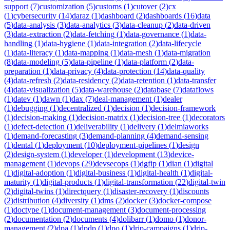
support
(
7
)
customization
(
5
)
customs
(
1
)
cutover
(
2
)
cx
(
1
)
cybersecurity
(
14
)
daraz
(
1
)
dashboard
(
2
)
dashboards
(
16
)
data
(
5
)
data-analysis
(
3
)
data-analytics
(
3
)
data-cleanup
(
2
)
data-driven
(
3
)
data-extraction
(
2
)
data-fetching
(
1
)
data-governance
(
1
)
data-
handling
(
1
)
data-hygiene
(
1
)
data-integration
(
2
)
data-lifecycle
(
1
)
data-literacy
(
1
)
data-mapping
(
1
)
data-mesh
(
1
)
data-migration
(
8
)
data-modeling
(
5
)
data-pipeline
(
1
)
data-platform
(
2
)
data-
preparation
(
1
)
data-privacy
(
4
)
data-protection
(
14
)
data-quality
(
4
)
data-refresh
(
2
)
data-residency
(
2
)
data-retention
(
1
)
data-transfer
(
4
)
data-visualization
(
5
)
data-warehouse
(
2
)
database
(
7
)
dataflows
(
1
)
datev
(
1
)
dawn
(
1
)
dax
(
7
)
deal-management
(
1
)
dealer
(
1
)
debugging
(
1
)
decentralized
(
1
)
decision
(
1
)
decision-framework
(
1
)
decision-making
(
1
)
decision-matrix
(
1
)
decision-tree
(
1
)
decorators
(
1
)
defect-detection
(
1
)
deliverability
(
1
)
delivery
(
1
)
delmiaworks
(
1
)
demand-forecasting
(
3
)
demand-planning
(
4
)
demand-sensing
(
1
)
dental
(
1
)
deployment
(
10
)
deployment-pipelines
(
1
)
design
(
2
)
design-system
(
1
)
developer
(
1
)
development
(
13
)
device-
management
(
1
)
devops
(
29
)
devsecops
(
1
)
dgfip
(
1
)
dian
(
1
)
digital
(
1
)
digital-adoption
(
1
)
digital-business
(
1
)
digital-health
(
1
)
digital-
maturity
(
1
)
digital-products
(
1
)
digital-transformation
(
22
)
digital-twin
(
2
)
digital-twins
(
1
)
directquery
(
1
)
disaster-recovery
(
1
)
discounts
(
2
)
distribution
(
4
)
diversity
(
1
)
dms
(
2
)
docker
(
3
)
docker-compose
(
1
)
doctype
(
1
)
document-management
(
3
)
document-processing
(
2
)
documentation
(
2
)
documents
(
4
)
dolibarr
(
1
)
domo
(
1
)
donor-
management
(
2
)
dpa
(
1
)
dpdp
(
1
)
dpo
(
1
)
drip-campaigns
(
1
)
drip-