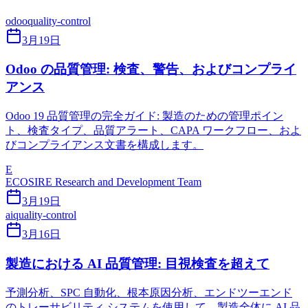
odoo
quality-control
3月19日
Odoo の品質管理: 検査、警告、およびコンプライ
アンス
Odoo 19 品質管理の完全ガイド: 製造のための管理ポイン
ト、検査タイプ、品質アラート、CAPA ワークフロー、およ
びコンプライアンス文書を構成します。
E
ECOSIRE Research and Development Team
3月19日
ai
quality-control
3月16日
製造における AI 品質管理: 目視検査を超えて
予測分析、SPC 自動化、根本原因分析、エンドツーエンド
のトレーサビリティ システムを使用して、製造全体に AI 品