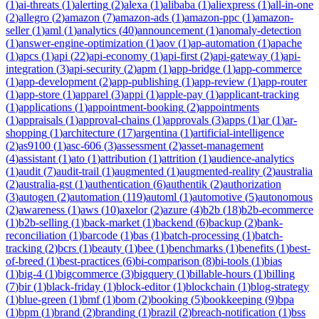
(
1
)
ai-threats
(
1
)
alerting
(
2
)
alexa
(
1
)
alibaba
(
1
)
aliexpress
(
1
)
all-in-one
(
2
)
allegro
(
2
)
amazon
(
7
)
amazon-ads
(
1
)
amazon-ppc
(
1
)
amazon-
seller
(
1
)
aml
(
1
)
analytics
(
40
)
announcement
(
1
)
anomaly-detection
(
1
)
answer-engine-optimization
(
1
)
aov
(
1
)
ap-automation
(
1
)
apache
(
1
)
apcs
(
1
)
api
(
22
)
api-economy
(
1
)
api-first
(
2
)
api-gateway
(
1
)
api-
integration
(
3
)
api-security
(
2
)
apm
(
1
)
app-bridge
(
1
)
app-commerce
(
1
)
app-development
(
2
)
app-publishing
(
1
)
app-review
(
1
)
app-router
(
1
)
app-store
(
1
)
apparel
(
3
)
appi
(
1
)
apple-pay
(
1
)
applicant-tracking
(
1
)
applications
(
1
)
appointment-booking
(
2
)
appointments
(
1
)
appraisals
(
1
)
approval-chains
(
1
)
approvals
(
3
)
apps
(
1
)
ar
(
1
)
ar-
shopping
(
1
)
architecture
(
17
)
argentina
(
1
)
artificial-intelligence
(
2
)
as9100
(
1
)
asc-606
(
3
)
assessment
(
2
)
asset-management
(
4
)
assistant
(
1
)
ato
(
1
)
attribution
(
1
)
attrition
(
1
)
audience-analytics
(
1
)
audit
(
7
)
audit-trail
(
1
)
augmented
(
1
)
augmented-reality
(
2
)
australia
(
2
)
australia-gst
(
1
)
authentication
(
6
)
authentik
(
2
)
authorization
(
3
)
autogen
(
2
)
automation
(
119
)
automl
(
1
)
automotive
(
5
)
autonomous
(
2
)
awareness
(
1
)
aws
(
10
)
axelor
(
2
)
azure
(
4
)
b2b
(
18
)
b2b-ecommerce
(
1
)
b2b-selling
(
1
)
back-market
(
1
)
backend
(
6
)
backup
(
2
)
bank-
reconciliation
(
1
)
barcode
(
1
)
bas
(
1
)
batch-processing
(
1
)
batch-
tracking
(
2
)
bcrs
(
1
)
beauty
(
1
)
bee
(
1
)
benchmarks
(
1
)
benefits
(
1
)
best-
of-breed
(
1
)
best-practices
(
6
)
bi-comparison
(
8
)
bi-tools
(
1
)
bias
(
1
)
big-4
(
1
)
bigcommerce
(
3
)
bigquery
(
1
)
billable-hours
(
1
)
billing
(
7
)
bir
(
1
)
black-friday
(
1
)
block-editor
(
1
)
blockchain
(
1
)
blog-strategy
(
1
)
blue-green
(
1
)
bmf
(
1
)
bom
(
2
)
booking
(
5
)
bookkeeping
(
9
)
bpa
(
1
)
bpm
(
1
)
brand
(
2
)
branding
(
1
)
brazil
(
2
)
breach-notification
(
1
)
bss