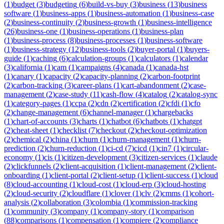
(
1
)
budget
(
3
)
budgeting
(
6
)
build-vs-buy
(
3
)
business
(
13
)
business
software
(
1
)
business-apps
(
1
)
business-automation
(
1
)
business-case
(
2
)
business-continuity
(
2
)
business-growth
(
1
)
business-intelligence
(
26
)
business-one
(
1
)
business-operations
(
1
)
business-plan
(
1
)
business-process
(
8
)
business-processes
(
1
)
business-software
(
1
)
business-strategy
(
12
)
business-tools
(
2
)
buyer-portal
(
1
)
buyers-
guide
(
1
)
caching
(
6
)
calculation-groups
(
1
)
calculators
(
1
)
calendar
(
3
)
california
(
1
)
cam
(
1
)
campaigns
(
4
)
canada
(
1
)
canada-hst
(
1
)
canary
(
1
)
capacity
(
2
)
capacity-planning
(
2
)
carbon-footprint
(
2
)
carbon-tracking
(
3
)
career-plans
(
1
)
cart-abandonment
(
2
)
case-
management
(
2
)
case-study
(
11
)
cash-flow
(
4
)
catalog
(
2
)
catalog-sync
(
1
)
category-pages
(
1
)
ccpa
(
2
)
cdn
(
2
)
certification
(
2
)
cfdi
(
1
)
cfo
(
2
)
change-management
(
6
)
channel-manager
(
1
)
chargebacks
(
1
)
chart-of-accounts
(
3
)
charts
(
1
)
chatbot
(
6
)
chatbots
(
1
)
chatgpt
(
2
)
cheat-sheet
(
1
)
checklist
(
7
)
checkout
(
2
)
checkout-optimization
(
2
)
chemical
(
2
)
china
(
1
)
churn
(
1
)
churn-management
(
1
)
churn-
prediction
(
2
)
churn-reduction
(
1
)
ci-cd
(
7
)
cicd
(
1
)
cin7
(
1
)
circular-
economy
(
1
)
cis
(
1
)
citizen-development
(
3
)
citizen-services
(
1
)
claude
(
2
)
clickfunnels
(
2
)
client-acquisition
(
1
)
client-management
(
2
)
client-
onboarding
(
1
)
client-portal
(
2
)
client-setup
(
1
)
client-success
(
1
)
cloud
(
8
)
cloud-accounting
(
1
)
cloud-cost
(
1
)
cloud-erp
(
3
)
cloud-hosting
(
2
)
cloud-security
(
2
)
cloudflare
(
1
)
clover
(
1
)
clv
(
2
)
cmms
(
1
)
cohort-
analysis
(
2
)
collaboration
(
3
)
colombia
(
1
)
commission-tracking
(
1
)
community
(
3
)
company
(
1
)
company-story
(
1
)
comparison
(
88
)
comparisons
(
1
)
compensation
(
1
)
compiere
(
2
)
compliance