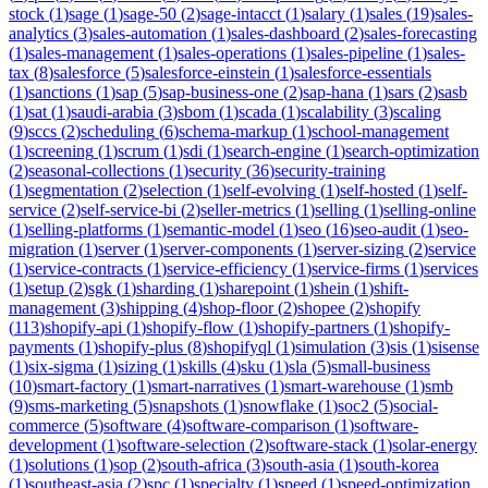
stock
(
1
)
sage
(
1
)
sage-50
(
2
)
sage-intacct
(
1
)
salary
(
1
)
sales
(
19
)
sales-
analytics
(
3
)
sales-automation
(
1
)
sales-dashboard
(
2
)
sales-forecasting
(
1
)
sales-management
(
1
)
sales-operations
(
1
)
sales-pipeline
(
1
)
sales-
tax
(
8
)
salesforce
(
5
)
salesforce-einstein
(
1
)
salesforce-essentials
(
1
)
sanctions
(
1
)
sap
(
5
)
sap-business-one
(
2
)
sap-hana
(
1
)
sars
(
2
)
sasb
(
1
)
sat
(
1
)
saudi-arabia
(
3
)
sbom
(
1
)
scada
(
1
)
scalability
(
3
)
scaling
(
9
)
sccs
(
2
)
scheduling
(
6
)
schema-markup
(
1
)
school-management
(
1
)
screening
(
1
)
scrum
(
1
)
sdi
(
1
)
search-engine
(
1
)
search-optimization
(
2
)
seasonal-collections
(
1
)
security
(
36
)
security-training
(
1
)
segmentation
(
2
)
selection
(
1
)
self-evolving
(
1
)
self-hosted
(
1
)
self-
service
(
2
)
self-service-bi
(
2
)
seller-metrics
(
1
)
selling
(
1
)
selling-online
(
1
)
selling-platforms
(
1
)
semantic-model
(
1
)
seo
(
16
)
seo-audit
(
1
)
seo-
migration
(
1
)
server
(
1
)
server-components
(
1
)
server-sizing
(
2
)
service
(
1
)
service-contracts
(
1
)
service-efficiency
(
1
)
service-firms
(
1
)
services
(
1
)
setup
(
2
)
sgk
(
1
)
sharding
(
1
)
sharepoint
(
1
)
shein
(
1
)
shift-
management
(
3
)
shipping
(
4
)
shop-floor
(
2
)
shopee
(
2
)
shopify
(
113
)
shopify-api
(
1
)
shopify-flow
(
1
)
shopify-partners
(
1
)
shopify-
payments
(
1
)
shopify-plus
(
8
)
shopifyql
(
1
)
simulation
(
3
)
sis
(
1
)
sisense
(
1
)
six-sigma
(
1
)
sizing
(
1
)
skills
(
4
)
sku
(
1
)
sla
(
5
)
small-business
(
10
)
smart-factory
(
1
)
smart-narratives
(
1
)
smart-warehouse
(
1
)
smb
(
9
)
sms-marketing
(
5
)
snapshots
(
1
)
snowflake
(
1
)
soc2
(
5
)
social-
commerce
(
5
)
software
(
4
)
software-comparison
(
1
)
software-
development
(
1
)
software-selection
(
2
)
software-stack
(
1
)
solar-energy
(
1
)
solutions
(
1
)
sop
(
2
)
south-africa
(
3
)
south-asia
(
1
)
south-korea
(
1
)
southeast-asia
(
2
)
spc
(
1
)
specialty
(
1
)
speed
(
1
)
speed-optimization