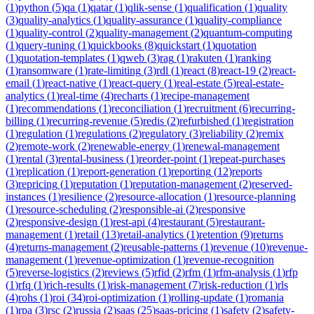
(
1
)
python
(
5
)
qa
(
1
)
qatar
(
1
)
qlik-sense
(
1
)
qualification
(
1
)
quality
(
3
)
quality-analytics
(
1
)
quality-assurance
(
1
)
quality-compliance
(
1
)
quality-control
(
2
)
quality-management
(
2
)
quantum-computing
(
1
)
query-tuning
(
1
)
quickbooks
(
8
)
quickstart
(
1
)
quotation
(
1
)
quotation-templates
(
1
)
qweb
(
3
)
rag
(
1
)
rakuten
(
1
)
ranking
(
1
)
ransomware
(
1
)
rate-limiting
(
3
)
rdl
(
1
)
react
(
8
)
react-19
(
2
)
react-
email
(
1
)
react-native
(
1
)
react-query
(
1
)
real-estate
(
5
)
real-estate-
analytics
(
1
)
real-time
(
4
)
recharts
(
1
)
recipe-management
(
1
)
recommendations
(
1
)
reconciliation
(
1
)
recruitment
(
6
)
recurring-
billing
(
1
)
recurring-revenue
(
5
)
redis
(
2
)
refurbished
(
1
)
registration
(
1
)
regulation
(
1
)
regulations
(
2
)
regulatory
(
3
)
reliability
(
2
)
remix
(
2
)
remote-work
(
2
)
renewable-energy
(
1
)
renewal-management
(
1
)
rental
(
3
)
rental-business
(
1
)
reorder-point
(
1
)
repeat-purchases
(
1
)
replication
(
1
)
report-generation
(
1
)
reporting
(
12
)
reports
(
3
)
repricing
(
1
)
reputation
(
1
)
reputation-management
(
2
)
reserved-
instances
(
1
)
resilience
(
2
)
resource-allocation
(
1
)
resource-planning
(
1
)
resource-scheduling
(
2
)
responsible-ai
(
2
)
responsive
(
2
)
responsive-design
(
1
)
rest-api
(
4
)
restaurant
(
5
)
restaurant-
management
(
1
)
retail
(
13
)
retail-analytics
(
1
)
retention
(
9
)
returns
(
4
)
returns-management
(
2
)
reusable-patterns
(
1
)
revenue
(
10
)
revenue-
management
(
1
)
revenue-optimization
(
1
)
revenue-recognition
(
5
)
reverse-logistics
(
2
)
reviews
(
5
)
rfid
(
2
)
rfm
(
1
)
rfm-analysis
(
1
)
rfp
(
1
)
rfq
(
1
)
rich-results
(
1
)
risk-management
(
7
)
risk-reduction
(
1
)
rls
(
4
)
rohs
(
1
)
roi
(
34
)
roi-optimization
(
1
)
rolling-update
(
1
)
romania
(
1
)
rpa
(
3
)
rsc
(
2
)
russia
(
2
)
saas
(
25
)
saas-pricing
(
1
)
safety
(
2
)
safety-