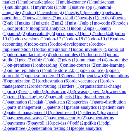
market
(
1
)
multi-marketplace
(
1
)
multi-tenancy
(
1
)
multi-tenant
(
4
)
multilingual
(
1
)
myinvois
(
1
)
n8n
(
1
)
native-app
(
1
)
natural-
language
(
2
)
ndpr
(
1
)
nearshoring
(
1
)
nestjs
(
5
)
netsuite
(
5
)
network-
operations
(
1
)
new-features
(
3
)
next-intl
(
1
)
next-js
(
1
)
nextjs
(
4
)
nexus
(
2
)
nfe
(
1
)
nginx
(
1
)
nigeria
(
3
)
nis2
(
1
)
nist
(
1
)
nlp
(
1
)
no-code
(
6
)
nodejs
(
1
)
nonprofit
(
4
)
nonprofit-analytics
(
1
)
noon
(
2
)
nps
(
1
)
oauth
(
1
)
oauth2
(
2
)
observability
(
4
)
occupancy
(
1
)
ocr
(
2
)
odoo
(
446
)
odoo
19
(
1
)
odoo versions
(
1
)
odoo-17
(
1
)
odoo-18
(
1
)
odoo-19
(
16
)
odoo-
accounting
(
6
)
odoo-crm
(
5
)
odoo-development
(
8
)
odoo-
implementation
(
1
)
odoo-integration
(
1
)
odoo-inventory
(
5
)
odoo-iot
(
1
)
odoo-manufacturing
(
4
)
odoo-modules
(
1
)
odoo-pos
(
1
)
odoo-
studio
(
1
)
oee
(
2
)
ofbiz
(
1
)
oidc
(
2
)
okrs
(
1
)
omnichannel
(
4
)
on-premise
(
1
)
on-premises
(
1
)
onboarding
(
6
)
online-courses
(
2
)
online-learning
(
2
)
online-reputation
(
1
)
online-store-2.0
(
1
)
open-source
(
6
)
open-
source-bi
(
1
)
open-source-erp
(
13
)
openai
(
1
)
openclaw
(
85
)
operations
(
6
)
optimization
(
21
)
orchestration
(
6
)
order-accuracy
(
1
)
order-
management
(
2
)
order-routing
(
1
)
orders
(
1
)
organizational-change
(
1
)
orm
(
3
)
oss
(
1
)
otto
(
3
)
outsourcing
(
3
)
owasp
(
1
)
owl
(
2
)
ownership
(
1
)
ozon
(
1
)
packaging
(
2
)
page-objects
(
1
)
paginated-reports
(
1
)
pagination
(
1
)
pajak
(
1
)
pakistan
(
2
)
paperless
(
1
)
parts-distribution
(
1
)
parts-management
(
1
)
patents
(
1
)
patient-analytics
(
1
)
patient-care
(
2
)
patient-management
(
1
)
patient-recall
(
1
)
patterns
(
5
)
payment
(
1
)
payment-gateways
(
1
)
payment-security
(
2
)
payment-terms
(
1
)
payments
(
5
)
payroll
(
18
)
pci-dss
(
4
)
pdf
(
2
)
pdfkit
(
1
)
pdpl
(
2
)
peachtree
(
2
)
penetration-testing
(
1
)
people-analytics