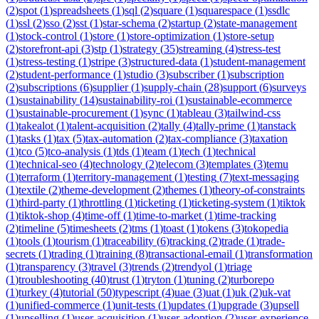
(
2
)
spot
(
1
)
spreadsheets
(
1
)
sql
(
2
)
square
(
1
)
squarespace
(
1
)
ssdlc
(
1
)
ssl
(
2
)
sso
(
2
)
sst
(
1
)
star-schema
(
2
)
startup
(
2
)
state-management
(
1
)
stock-control
(
1
)
store
(
1
)
store-optimization
(
1
)
store-setup
(
2
)
storefront-api
(
3
)
stp
(
1
)
strategy
(
35
)
streaming
(
4
)
stress-test
(
1
)
stress-testing
(
1
)
stripe
(
3
)
structured-data
(
1
)
student-management
(
2
)
student-performance
(
1
)
studio
(
3
)
subscriber
(
1
)
subscription
(
2
)
subscriptions
(
6
)
supplier
(
1
)
supply-chain
(
28
)
support
(
6
)
surveys
(
1
)
sustainability
(
14
)
sustainability-roi
(
1
)
sustainable-ecommerce
(
1
)
sustainable-procurement
(
1
)
sync
(
1
)
tableau
(
3
)
tailwind-css
(
1
)
takealot
(
1
)
talent-acquisition
(
2
)
tally
(
4
)
tally-prime
(
1
)
tanstack
(
1
)
tasks
(
1
)
tax
(
5
)
tax-automation
(
2
)
tax-compliance
(
3
)
taxation
(
1
)
tco
(
5
)
tco-analysis
(
1
)
tds
(
1
)
team
(
1
)
tech
(
1
)
technical
(
1
)
technical-seo
(
4
)
technology
(
2
)
telecom
(
3
)
templates
(
3
)
temu
(
1
)
terraform
(
1
)
territory-management
(
1
)
testing
(
7
)
text-messaging
(
1
)
textile
(
2
)
theme-development
(
2
)
themes
(
1
)
theory-of-constraints
(
1
)
third-party
(
1
)
throttling
(
1
)
ticketing
(
1
)
ticketing-system
(
1
)
tiktok
(
1
)
tiktok-shop
(
4
)
time-off
(
1
)
time-to-market
(
1
)
time-tracking
(
2
)
timeline
(
5
)
timesheets
(
2
)
tms
(
1
)
toast
(
1
)
tokens
(
3
)
tokopedia
(
1
)
tools
(
1
)
tourism
(
1
)
traceability
(
6
)
tracking
(
2
)
trade
(
1
)
trade-
secrets
(
1
)
trading
(
1
)
training
(
8
)
transactional-email
(
1
)
transformation
(
1
)
transparency
(
3
)
travel
(
3
)
trends
(
2
)
trendyol
(
1
)
triage
(
1
)
troubleshooting
(
40
)
trust
(
1
)
tryton
(
1
)
tuning
(
2
)
turborepo
(
1
)
turkey
(
4
)
tutorial
(
50
)
typescript
(
4
)
uae
(
3
)
uat
(
1
)
uk
(
2
)
uk-vat
(
1
)
unified-commerce
(
1
)
unit-tests
(
1
)
updates
(
1
)
upgrade
(
3
)
upsell
(
1
)
upselling
(
1
)
user-acquisition
(
1
)
user-adoption
(
2
)
user-experience