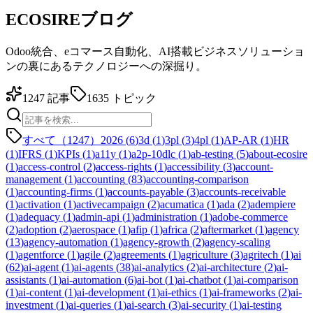
ECOSIREブログ
Odoo統合、eコマース自動化、AI搭載ビジネスソリューショ
ンの裏にあるテクノロジーへの深掘り。
1247
記事
1635
トピック
すべて（1247）
2026
(
6
)
3d
(
1
)
3pl
(
3
)
4pl
(
1
)
AP-AR
(
1
)
HR
(
1
)
IFRS
(
1
)
KPIs
(
1
)
a11y
(
1
)
a2p-10dlc
(
1
)
ab-testing
(
5
)
about-ecosire
(
1
)
access-control
(
2
)
access-rights
(
1
)
accessibility
(
3
)
account-
management
(
1
)
accounting
(
83
)
accounting-comparison
(
1
)
accounting-firms
(
1
)
accounts-payable
(
3
)
accounts-receivable
(
1
)
activation
(
1
)
activecampaign
(
2
)
acumatica
(
1
)
ada
(
2
)
adempiere
(
1
)
adequacy
(
1
)
admin-api
(
1
)
administration
(
1
)
adobe-commerce
(
2
)
adoption
(
2
)
aerospace
(
1
)
afip
(
1
)
africa
(
2
)
aftermarket
(
1
)
agency
(
13
)
agency-automation
(
1
)
agency-growth
(
2
)
agency-scaling
(
1
)
agentforce
(
1
)
agile
(
2
)
agreements
(
1
)
agriculture
(
3
)
agritech
(
1
)
ai
(
62
)
ai-agent
(
1
)
ai-agents
(
38
)
ai-analytics
(
2
)
ai-architecture
(
2
)
ai-
assistants
(
1
)
ai-automation
(
6
)
ai-bot
(
1
)
ai-chatbot
(
1
)
ai-comparison
(
1
)
ai-content
(
1
)
ai-development
(
1
)
ai-ethics
(
1
)
ai-frameworks
(
2
)
ai-
investment
(
1
)
ai-queries
(
1
)
ai-search
(
3
)
ai-security
(
1
)
ai-testing