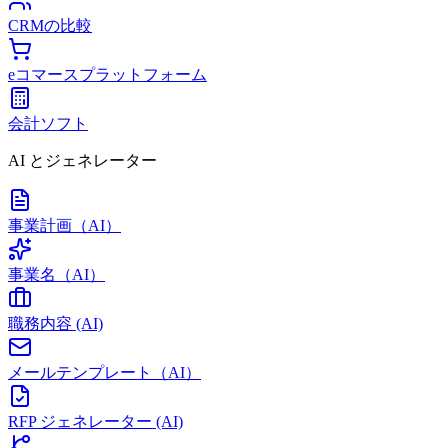
CRMの比較
eコマースプラットフォーム
会計ソフト
AI とジェネレーター
事業計画（AI）
事業名（AI）
職務内容 (AI)
メールテンプレート（AI）
RFP ジェネレーター (AI)