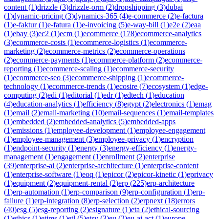
content
(
1
)
drizzle
(
3
)
drizzle-orm
(
2
)
dropshipping
(
3
)
dubai
(
1
)
dynamic-pricing
(
3
)
dynamics-365
(
4
)
e-commerce
(
2
)
e-factura
(
1
)
e-faktur
(
1
)
e-fatura
(
1
)
e-invoicing
(
5
)
e-way-bill
(
1
)
e2e
(
2
)
eaa
(
1
)
ebay
(
3
)
ec2
(
1
)
ecm
(
1
)
ecommerce
(
178
)
ecommerce-analytics
(
3
)
ecommerce-costs
(
1
)
ecommerce-logistics
(
1
)
ecommerce-
marketing
(
2
)
ecommerce-metrics
(
2
)
ecommerce-operations
(
2
)
ecommerce-payments
(
1
)
ecommerce-platform
(
2
)
ecommerce-
reporting
(
1
)
ecommerce-scaling
(
1
)
ecommerce-security
(
1
)
ecommerce-seo
(
3
)
ecommerce-shipping
(
1
)
ecommerce-
technology
(
1
)
ecommerce-trends
(
1
)
ecosire
(
7
)
ecosystem
(
1
)
edge-
computing
(
2
)
edi
(
1
)
editorial
(
1
)
edr
(
1
)
edtech
(
1
)
education
(
4
)
education-analytics
(
1
)
efficiency
(
8
)
egypt
(
2
)
electronics
(
1
)
emag
(
1
)
email
(
2
)
email-marketing
(
10
)
email-sequences
(
1
)
email-templates
(
1
)
embedded
(
2
)
embedded-analytics
(
5
)
embedded-apps
(
1
)
emissions
(
1
)
employee-development
(
1
)
employee-engagement
(
1
)
employee-management
(
3
)
employee-privacy
(
1
)
encryption
(
1
)
endpoint-security
(
1
)
energy
(
3
)
energy-efficiency
(
1
)
energy-
management
(
1
)
engagement
(
1
)
enrollment
(
2
)
enterprise
(
39
)
enterprise-ai
(
2
)
enterprise-architecture
(
1
)
enterprise-content
(
1
)
enterprise-software
(
1
)
eoq
(
1
)
epicor
(
2
)
epicor-kinetic
(
1
)
eprivacy
(
1
)
equipment
(
2
)
equipment-rental
(
2
)
erp
(
225
)
erp-architecture
(
1
)
erp-automation
(
1
)
erp-comparison
(
9
)
erp-configuration
(
1
)
erp-
failure
(
1
)
erp-integration
(
8
)
erp-selection
(
2
)
erpnext
(
18
)
errors
(
40
)
esg
(
5
)
esg-reporting
(
2
)
esignature
(
1
)
eta
(
2
)
ethical-sourcing
(
1
)
ethics
(
1
)
etims
(
1
)
etl
(
5
)
etsy
(
3
)
eu
(
2
)
eu-ai-act
(
1
)
europe