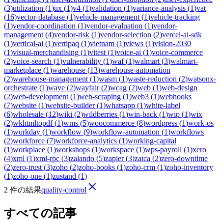
(
3
)
utilization
(
1
)
ux
(
1
)
v4
(
1
)
validation
(
1
)
variance-analysis
(
1
)
vat
(
16
)
vector-database
(
1
)
vehicle-management
(
1
)
vehicle-tracking
(
1
)
vendor-coordination
(
1
)
vendor-evaluation
(
1
)
vendor-
management
(
4
)
vendor-risk
(
1
)
vendor-selection
(
2
)
vercel-ai-sdk
(
1
)
vertical-ai
(
1
)
vertipaq
(
1
)
vietnam
(
1
)
views
(
1
)
vision-2030
(
1
)
visual-merchandising
(
1
)
vitest
(
1
)
voice-ai
(
1
)
voice-commerce
(
2
)
voice-search
(
1
)
vulnerability
(
1
)
waf
(
1
)
walmart
(
3
)
walmart-
marketplace
(
1
)
warehouse
(
13
)
warehouse-automation
(
2
)
warehouse-management
(
1
)
wasm
(
1
)
waste-reduction
(
2
)
watsonx-
orchestrate
(
1
)
wave
(
2
)
wayfair
(
2
)
wcag
(
2
)
web
(
1
)
web-design
(
2
)
web-development
(
1
)
web-scraping
(
1
)
web3
(
1
)
webhooks
(
7
)
website
(
1
)
website-builder
(
1
)
whatsapp
(
1
)
white-label
(
6
)
wholesale
(
12
)
wiki
(
2
)
wildberries
(
1
)
win-back
(
1
)
wip
(
1
)
wix
(
2
)
wkhtmltopdf
(
1
)
wms
(
5
)
woocommerce
(
8
)
wordpress
(
1
)
work-os
(
1
)
workday
(
1
)
workflow
(
9
)
workflow-automation
(
1
)
workflows
(
2
)
workforce
(
7
)
workforce-analytics
(
1
)
working-capital
(
1
)
workplace
(
1
)
workshops
(
1
)
workspace
(
1
)
wps-payroll
(
1
)
xero
(
4
)
xml
(
1
)
xml-rpc
(
3
)
zalando
(
5
)
zapier
(
3
)
zatca
(
2
)
zero-downtime
(
2
)
zero-trust
(
3
)
zoho
(
2
)
zoho-books
(
1
)
zoho-crm
(
1
)
zoho-inventory
(
1
)
zoho-one
(
1
)
zustand
(
1
)
2 件の結果
quality-control
すべての記事