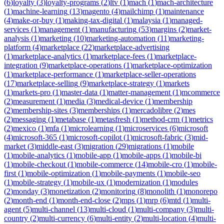
(
6
)
loyalty
(
3
)
loyalty-programs
(
2
)
ltv
(
1
)
mach
(
1
)
mach-architecture
(
1
)
machine-learning
(
13
)
magento
(
4
)
mailchimp
(
1
)
maintenance
(
4
)
make-or-buy
(
1
)
making-tax-digital
(
1
)
malaysia
(
1
)
managed-
services
(
1
)
management
(
1
)
manufacturing
(
53
)
margins
(
2
)
market-
analysis
(
1
)
marketing
(
10
)
marketing-automation
(
11
)
marketing-
platform
(
4
)
marketplace
(
22
)
marketplace-advertising
(
1
)
marketplace-analytics
(
1
)
marketplace-fees
(
1
)
marketplace-
integration
(
9
)
marketplace-operations
(
1
)
marketplace-optimization
(
1
)
marketplace-performance
(
1
)
marketplace-seller-operations
(
17
)
marketplace-selling
(
9
)
marketplace-strategy
(
1
)
markets
(
1
)
markets-pro
(
1
)
master-data
(
1
)
matter-management
(
1
)
mcommerce
(
2
)
measurement
(
1
)
media
(
3
)
medical-device
(
1
)
membership
(
2
)
membership-sites
(
3
)
memberships
(
1
)
mercadolibre
(
2
)
mes
(
2
)
messaging
(
1
)
metabase
(
1
)
metasfresh
(
1
)
method-crm
(
1
)
metrics
(
2
)
mexico
(
1
)
mfa
(
1
)
microlearning
(
1
)
microservices
(
6
)
microsoft
(
4
)
microsoft-365
(
1
)
microsoft-copilot
(
1
)
microsoft-fabric
(
3
)
mid-
market
(
3
)
middle-east
(
3
)
migration
(
29
)
migrations
(
1
)
mobile
(
1
)
mobile-analytics
(
1
)
mobile-app
(
1
)
mobile-apps
(
1
)
mobile-bi
(
1
)
mobile-checkout
(
1
)
mobile-commerce
(
14
)
mobile-cro
(
1
)
mobile-
first
(
1
)
mobile-optimization
(
1
)
mobile-payments
(
1
)
mobile-seo
(
1
)
mobile-strategy
(
1
)
mobile-ux
(
1
)
modernization
(
1
)
modules
(
2
)
monday
(
3
)
monetization
(
2
)
monitoring
(
8
)
monolith
(
1
)
monorepo
(
2
)
month-end
(
1
)
month-end-close
(
2
)
mps
(
1
)
mrp
(
6
)
mtd
(
1
)
multi-
agent
(
5
)
multi-channel
(
13
)
multi-cloud
(
1
)
multi-company
(
3
)
multi-
country
(
2
)
multi-currency
(
6
)
multi-entity
(
2
)
multi-location
(
4
)
multi-