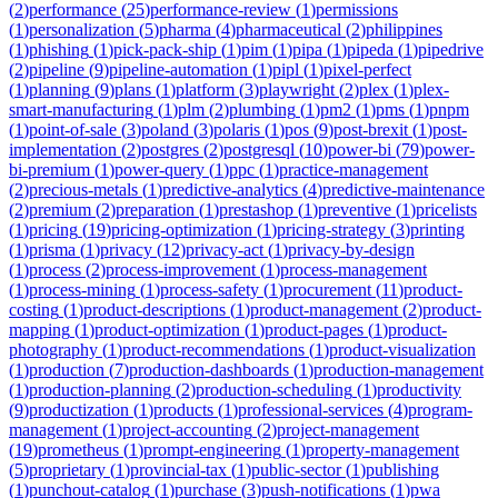
(
2
)
performance
(
25
)
performance-review
(
1
)
permissions
(
1
)
personalization
(
5
)
pharma
(
4
)
pharmaceutical
(
2
)
philippines
(
1
)
phishing
(
1
)
pick-pack-ship
(
1
)
pim
(
1
)
pipa
(
1
)
pipeda
(
1
)
pipedrive
(
2
)
pipeline
(
9
)
pipeline-automation
(
1
)
pipl
(
1
)
pixel-perfect
(
1
)
planning
(
9
)
plans
(
1
)
platform
(
3
)
playwright
(
2
)
plex
(
1
)
plex-
smart-manufacturing
(
1
)
plm
(
2
)
plumbing
(
1
)
pm2
(
1
)
pms
(
1
)
pnpm
(
1
)
point-of-sale
(
3
)
poland
(
3
)
polaris
(
1
)
pos
(
9
)
post-brexit
(
1
)
post-
implementation
(
2
)
postgres
(
2
)
postgresql
(
10
)
power-bi
(
79
)
power-
bi-premium
(
1
)
power-query
(
1
)
ppc
(
1
)
practice-management
(
2
)
precious-metals
(
1
)
predictive-analytics
(
4
)
predictive-maintenance
(
2
)
premium
(
2
)
preparation
(
1
)
prestashop
(
1
)
preventive
(
1
)
pricelists
(
1
)
pricing
(
19
)
pricing-optimization
(
1
)
pricing-strategy
(
3
)
printing
(
1
)
prisma
(
1
)
privacy
(
12
)
privacy-act
(
1
)
privacy-by-design
(
1
)
process
(
2
)
process-improvement
(
1
)
process-management
(
1
)
process-mining
(
1
)
process-safety
(
1
)
procurement
(
11
)
product-
costing
(
1
)
product-descriptions
(
1
)
product-management
(
2
)
product-
mapping
(
1
)
product-optimization
(
1
)
product-pages
(
1
)
product-
photography
(
1
)
product-recommendations
(
1
)
product-visualization
(
1
)
production
(
7
)
production-dashboards
(
1
)
production-management
(
1
)
production-planning
(
2
)
production-scheduling
(
1
)
productivity
(
9
)
productization
(
1
)
products
(
1
)
professional-services
(
4
)
program-
management
(
1
)
project-accounting
(
2
)
project-management
(
19
)
prometheus
(
1
)
prompt-engineering
(
1
)
property-management
(
5
)
proprietary
(
1
)
provincial-tax
(
1
)
public-sector
(
1
)
publishing
(
1
)
punchout-catalog
(
1
)
purchase
(
3
)
push-notifications
(
1
)
pwa