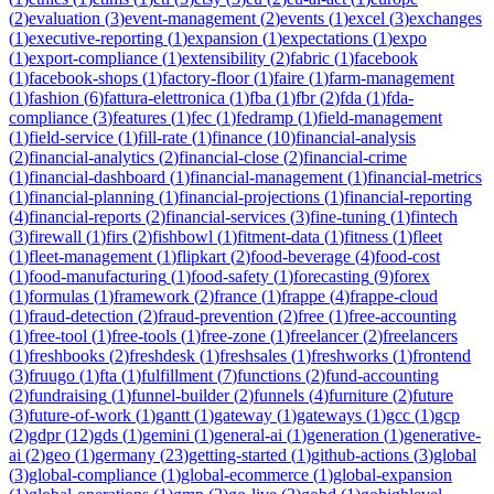
(
2
)
evaluation
(
3
)
event-management
(
2
)
events
(
1
)
excel
(
3
)
exchanges
(
1
)
executive-reporting
(
1
)
expansion
(
1
)
expectations
(
1
)
expo
(
1
)
export-compliance
(
1
)
extensibility
(
2
)
fabric
(
1
)
facebook
(
1
)
facebook-shops
(
1
)
factory-floor
(
1
)
faire
(
1
)
farm-management
(
1
)
fashion
(
6
)
fattura-elettronica
(
1
)
fba
(
1
)
fbr
(
2
)
fda
(
1
)
fda-
compliance
(
3
)
features
(
1
)
fec
(
1
)
fedramp
(
1
)
field-management
(
1
)
field-service
(
1
)
fill-rate
(
1
)
finance
(
10
)
financial-analysis
(
2
)
financial-analytics
(
2
)
financial-close
(
2
)
financial-crime
(
1
)
financial-dashboard
(
1
)
financial-management
(
1
)
financial-metrics
(
1
)
financial-planning
(
1
)
financial-projections
(
1
)
financial-reporting
(
4
)
financial-reports
(
2
)
financial-services
(
3
)
fine-tuning
(
1
)
fintech
(
3
)
firewall
(
1
)
firs
(
2
)
fishbowl
(
1
)
fitment-data
(
1
)
fitness
(
1
)
fleet
(
1
)
fleet-management
(
1
)
flipkart
(
2
)
food-beverage
(
4
)
food-cost
(
1
)
food-manufacturing
(
1
)
food-safety
(
1
)
forecasting
(
9
)
forex
(
1
)
formulas
(
1
)
framework
(
2
)
france
(
1
)
frappe
(
4
)
frappe-cloud
(
1
)
fraud-detection
(
2
)
fraud-prevention
(
2
)
free
(
1
)
free-accounting
(
1
)
free-tool
(
1
)
free-tools
(
1
)
free-zone
(
1
)
freelancer
(
2
)
freelancers
(
1
)
freshbooks
(
2
)
freshdesk
(
1
)
freshsales
(
1
)
freshworks
(
1
)
frontend
(
3
)
fruugo
(
1
)
fta
(
1
)
fulfillment
(
7
)
functions
(
2
)
fund-accounting
(
2
)
fundraising
(
1
)
funnel-builder
(
2
)
funnels
(
4
)
furniture
(
2
)
future
(
3
)
future-of-work
(
1
)
gantt
(
1
)
gateway
(
1
)
gateways
(
1
)
gcc
(
1
)
gcp
(
2
)
gdpr
(
12
)
gds
(
1
)
gemini
(
1
)
general-ai
(
1
)
generation
(
1
)
generative-
ai
(
2
)
geo
(
1
)
germany
(
23
)
getting-started
(
1
)
github-actions
(
3
)
global
(
3
)
global-compliance
(
1
)
global-ecommerce
(
1
)
global-expansion