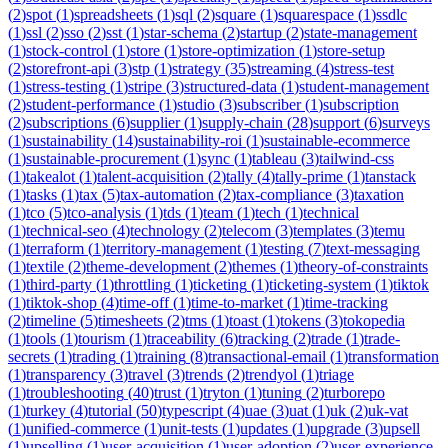
(
2
)
spot
(
1
)
spreadsheets
(
1
)
sql
(
2
)
square
(
1
)
squarespace
(
1
)
ssdlc
(
1
)
ssl
(
2
)
sso
(
2
)
sst
(
1
)
star-schema
(
2
)
startup
(
2
)
state-management
(
1
)
stock-control
(
1
)
store
(
1
)
store-optimization
(
1
)
store-setup
(
2
)
storefront-api
(
3
)
stp
(
1
)
strategy
(
35
)
streaming
(
4
)
stress-test
(
1
)
stress-testing
(
1
)
stripe
(
3
)
structured-data
(
1
)
student-management
(
2
)
student-performance
(
1
)
studio
(
3
)
subscriber
(
1
)
subscription
(
2
)
subscriptions
(
6
)
supplier
(
1
)
supply-chain
(
28
)
support
(
6
)
surveys
(
1
)
sustainability
(
14
)
sustainability-roi
(
1
)
sustainable-ecommerce
(
1
)
sustainable-procurement
(
1
)
sync
(
1
)
tableau
(
3
)
tailwind-css
(
1
)
takealot
(
1
)
talent-acquisition
(
2
)
tally
(
4
)
tally-prime
(
1
)
tanstack
(
1
)
tasks
(
1
)
tax
(
5
)
tax-automation
(
2
)
tax-compliance
(
3
)
taxation
(
1
)
tco
(
5
)
tco-analysis
(
1
)
tds
(
1
)
team
(
1
)
tech
(
1
)
technical
(
1
)
technical-seo
(
4
)
technology
(
2
)
telecom
(
3
)
templates
(
3
)
temu
(
1
)
terraform
(
1
)
territory-management
(
1
)
testing
(
7
)
text-messaging
(
1
)
textile
(
2
)
theme-development
(
2
)
themes
(
1
)
theory-of-constraints
(
1
)
third-party
(
1
)
throttling
(
1
)
ticketing
(
1
)
ticketing-system
(
1
)
tiktok
(
1
)
tiktok-shop
(
4
)
time-off
(
1
)
time-to-market
(
1
)
time-tracking
(
2
)
timeline
(
5
)
timesheets
(
2
)
tms
(
1
)
toast
(
1
)
tokens
(
3
)
tokopedia
(
1
)
tools
(
1
)
tourism
(
1
)
traceability
(
6
)
tracking
(
2
)
trade
(
1
)
trade-
secrets
(
1
)
trading
(
1
)
training
(
8
)
transactional-email
(
1
)
transformation
(
1
)
transparency
(
3
)
travel
(
3
)
trends
(
2
)
trendyol
(
1
)
triage
(
1
)
troubleshooting
(
40
)
trust
(
1
)
tryton
(
1
)
tuning
(
2
)
turborepo
(
1
)
turkey
(
4
)
tutorial
(
50
)
typescript
(
4
)
uae
(
3
)
uat
(
1
)
uk
(
2
)
uk-vat
(
1
)
unified-commerce
(
1
)
unit-tests
(
1
)
updates
(
1
)
upgrade
(
3
)
upsell
(
1
)
upselling
(
1
)
user-acquisition
(
1
)
user-adoption
(
2
)
user-experience