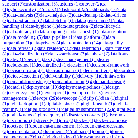
support
(
7
)
customization
(
5
)
customs
(
1
)
cutover
(
2
)
cx
(
1
)
cybersecurity
(
14
)
daraz
(
1
)
dashboard
(
2
)
dashboards
(
16
)
data
(
5
)
data-analysis
(
3
)
data-analytics
(
3
)
data-cleanup
(
2
)
data-driven
(
3
)
data-extraction
(
2
)
data-fetching
(
1
)
data-governance
(
1
)
data-
handling
(
1
)
data-hygiene
(
1
)
data-integration
(
2
)
data-lifecycle
(
1
)
data-literacy
(
1
)
data-mapping
(
1
)
data-mesh
(
1
)
data-migration
(
8
)
data-modeling
(
5
)
data-pipeline
(
1
)
data-platform
(
2
)
data-
preparation
(
1
)
data-privacy
(
4
)
data-protection
(
14
)
data-quality
(
4
)
data-refresh
(
2
)
data-residency
(
2
)
data-retention
(
1
)
data-transfer
(
4
)
data-visualization
(
5
)
data-warehouse
(
2
)
database
(
7
)
dataflows
(
1
)
datev
(
1
)
dawn
(
1
)
dax
(
7
)
deal-management
(
1
)
dealer
(
1
)
debugging
(
1
)
decentralized
(
1
)
decision
(
1
)
decision-framework
(
1
)
decision-making
(
1
)
decision-matrix
(
1
)
decision-tree
(
1
)
decorators
(
1
)
defect-detection
(
1
)
deliverability
(
1
)
delivery
(
1
)
delmiaworks
(
1
)
demand-forecasting
(
3
)
demand-planning
(
4
)
demand-sensing
(
1
)
dental
(
1
)
deployment
(
10
)
deployment-pipelines
(
1
)
design
(
2
)
design-system
(
1
)
developer
(
1
)
development
(
13
)
device-
management
(
1
)
devops
(
29
)
devsecops
(
1
)
dgfip
(
1
)
dian
(
1
)
digital
(
1
)
digital-adoption
(
1
)
digital-business
(
1
)
digital-health
(
1
)
digital-
maturity
(
1
)
digital-products
(
1
)
digital-transformation
(
22
)
digital-twin
(
2
)
digital-twins
(
1
)
directquery
(
1
)
disaster-recovery
(
1
)
discounts
(
2
)
distribution
(
4
)
diversity
(
1
)
dms
(
2
)
docker
(
3
)
docker-compose
(
1
)
doctype
(
1
)
document-management
(
3
)
document-processing
(
2
)
documentation
(
2
)
documents
(
4
)
dolibarr
(
1
)
domo
(
1
)
donor-
management
(
2
)
dpa
(
1
)
dpdp
(
1
)
dpo
(
1
)
drip-campaigns
(
1
)
drip-