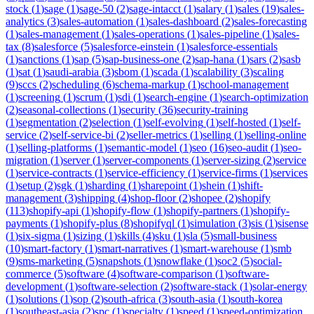
stock
(
1
)
sage
(
1
)
sage-50
(
2
)
sage-intacct
(
1
)
salary
(
1
)
sales
(
19
)
sales-
analytics
(
3
)
sales-automation
(
1
)
sales-dashboard
(
2
)
sales-forecasting
(
1
)
sales-management
(
1
)
sales-operations
(
1
)
sales-pipeline
(
1
)
sales-
tax
(
8
)
salesforce
(
5
)
salesforce-einstein
(
1
)
salesforce-essentials
(
1
)
sanctions
(
1
)
sap
(
5
)
sap-business-one
(
2
)
sap-hana
(
1
)
sars
(
2
)
sasb
(
1
)
sat
(
1
)
saudi-arabia
(
3
)
sbom
(
1
)
scada
(
1
)
scalability
(
3
)
scaling
(
9
)
sccs
(
2
)
scheduling
(
6
)
schema-markup
(
1
)
school-management
(
1
)
screening
(
1
)
scrum
(
1
)
sdi
(
1
)
search-engine
(
1
)
search-optimization
(
2
)
seasonal-collections
(
1
)
security
(
36
)
security-training
(
1
)
segmentation
(
2
)
selection
(
1
)
self-evolving
(
1
)
self-hosted
(
1
)
self-
service
(
2
)
self-service-bi
(
2
)
seller-metrics
(
1
)
selling
(
1
)
selling-online
(
1
)
selling-platforms
(
1
)
semantic-model
(
1
)
seo
(
16
)
seo-audit
(
1
)
seo-
migration
(
1
)
server
(
1
)
server-components
(
1
)
server-sizing
(
2
)
service
(
1
)
service-contracts
(
1
)
service-efficiency
(
1
)
service-firms
(
1
)
services
(
1
)
setup
(
2
)
sgk
(
1
)
sharding
(
1
)
sharepoint
(
1
)
shein
(
1
)
shift-
management
(
3
)
shipping
(
4
)
shop-floor
(
2
)
shopee
(
2
)
shopify
(
113
)
shopify-api
(
1
)
shopify-flow
(
1
)
shopify-partners
(
1
)
shopify-
payments
(
1
)
shopify-plus
(
8
)
shopifyql
(
1
)
simulation
(
3
)
sis
(
1
)
sisense
(
1
)
six-sigma
(
1
)
sizing
(
1
)
skills
(
4
)
sku
(
1
)
sla
(
5
)
small-business
(
10
)
smart-factory
(
1
)
smart-narratives
(
1
)
smart-warehouse
(
1
)
smb
(
9
)
sms-marketing
(
5
)
snapshots
(
1
)
snowflake
(
1
)
soc2
(
5
)
social-
commerce
(
5
)
software
(
4
)
software-comparison
(
1
)
software-
development
(
1
)
software-selection
(
2
)
software-stack
(
1
)
solar-energy
(
1
)
solutions
(
1
)
sop
(
2
)
south-africa
(
3
)
south-asia
(
1
)
south-korea
(
1
)
southeast-asia
(
2
)
spc
(
1
)
specialty
(
1
)
speed
(
1
)
speed-optimization