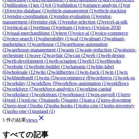
(
3
)
utilization
(
1
)
ux
(
1
)
v4
(
1
)
validation
(
1
)
variance-analysis
(
1
)
vat
(
16
)
vector-database
(
1
)
vehicle-management
(
1
)
vehicle-tracking
(
1
)
vendor-coordination
(
1
)
vendor-evaluation
(
1
)
vendor-
management
(
4
)
vendor-risk
(
1
)
vendor-selection
(
2
)
vercel-ai-sdk
(
1
)
vertical-ai
(
1
)
vertipaq
(
1
)
vietnam
(
1
)
views
(
1
)
vision-2030
(
1
)
visual-merchandising
(
1
)
vitest
(
1
)
voice-ai
(
1
)
voice-commerce
(
2
)
voice-search
(
1
)
vulnerability
(
1
)
waf
(
1
)
walmart
(
3
)
walmart-
marketplace
(
1
)
warehouse
(
13
)
warehouse-automation
(
2
)
warehouse-management
(
1
)
wasm
(
1
)
waste-reduction
(
2
)
watsonx-
orchestrate
(
1
)
wave
(
2
)
wayfair
(
2
)
wcag
(
2
)
web
(
1
)
web-design
(
2
)
web-development
(
1
)
web-scraping
(
1
)
web3
(
1
)
webhooks
(
7
)
website
(
1
)
website-builder
(
1
)
whatsapp
(
1
)
white-label
(
6
)
wholesale
(
12
)
wiki
(
2
)
wildberries
(
1
)
win-back
(
1
)
wip
(
1
)
wix
(
2
)
wkhtmltopdf
(
1
)
wms
(
5
)
woocommerce
(
8
)
wordpress
(
1
)
work-os
(
1
)
workday
(
1
)
workflow
(
9
)
workflow-automation
(
1
)
workflows
(
2
)
workforce
(
7
)
workforce-analytics
(
1
)
working-capital
(
1
)
workplace
(
1
)
workshops
(
1
)
workspace
(
1
)
wps-payroll
(
1
)
xero
(
4
)
xml
(
1
)
xml-rpc
(
3
)
zalando
(
5
)
zapier
(
3
)
zatca
(
2
)
zero-downtime
(
2
)
zero-trust
(
3
)
zoho
(
2
)
zoho-books
(
1
)
zoho-crm
(
1
)
zoho-inventory
(
1
)
zoho-one
(
1
)
zustand
(
1
)
1 件の結果
views
すべての記事