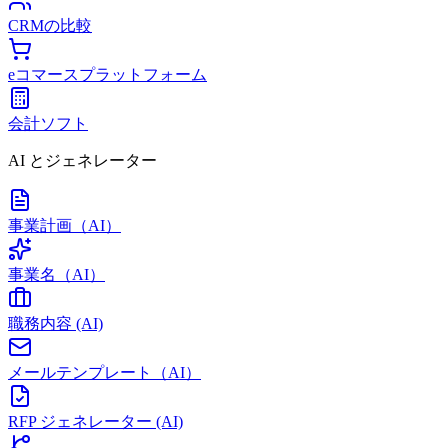
CRMの比較
eコマースプラットフォーム
会計ソフト
AI とジェネレーター
事業計画（AI）
事業名（AI）
職務内容 (AI)
メールテンプレート（AI）
RFP ジェネレーター (AI)