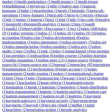
market
(
1
)
multi-marketplace
(
1
)
multi-tenancy
(
1
)
multi-tenant
(
4
)
multilingual
(
1
)
myinvois
(
1
)
n8n
(
1
)
native-app
(
1
)
natural-
language
(
2
)
ndpr
(
1
)
nearshoring
(
1
)
nestjs
(
5
)
netsuite
(
5
)
network-
operations
(
1
)
new-features
(
3
)
next-intl
(
1
)
next-js
(
1
)
nextjs
(
4
)
nexus
(
2
)
nfe
(
1
)
nginx
(
1
)
nigeria
(
3
)
nis2
(
1
)
nist
(
1
)
nlp
(
1
)
no-code
(
6
)
nodejs
(
1
)
nonprofit
(
4
)
nonprofit-analytics
(
1
)
noon
(
2
)
nps
(
1
)
oauth
(
1
)
oauth2
(
2
)
observability
(
4
)
occupancy
(
1
)
ocr
(
2
)
odoo
(
446
)
odoo
19
(
1
)
odoo versions
(
1
)
odoo-17
(
1
)
odoo-18
(
1
)
odoo-19
(
16
)
odoo-
accounting
(
6
)
odoo-crm
(
5
)
odoo-development
(
8
)
odoo-
implementation
(
1
)
odoo-integration
(
1
)
odoo-inventory
(
5
)
odoo-iot
(
1
)
odoo-manufacturing
(
4
)
odoo-modules
(
1
)
odoo-pos
(
1
)
odoo-
studio
(
1
)
oee
(
2
)
ofbiz
(
1
)
oidc
(
2
)
okrs
(
1
)
omnichannel
(
4
)
on-premise
(
1
)
on-premises
(
1
)
onboarding
(
6
)
online-courses
(
2
)
online-learning
(
2
)
online-reputation
(
1
)
online-store-2.0
(
1
)
open-source
(
6
)
open-
source-bi
(
1
)
open-source-erp
(
13
)
openai
(
1
)
openclaw
(
85
)
operations
(
6
)
optimization
(
21
)
orchestration
(
6
)
order-accuracy
(
1
)
order-
management
(
2
)
order-routing
(
1
)
orders
(
1
)
organizational-change
(
1
)
orm
(
3
)
oss
(
1
)
otto
(
3
)
outsourcing
(
3
)
owasp
(
1
)
owl
(
2
)
ownership
(
1
)
ozon
(
1
)
packaging
(
2
)
page-objects
(
1
)
paginated-reports
(
1
)
pagination
(
1
)
pajak
(
1
)
pakistan
(
2
)
paperless
(
1
)
parts-distribution
(
1
)
parts-management
(
1
)
patents
(
1
)
patient-analytics
(
1
)
patient-care
(
2
)
patient-management
(
1
)
patient-recall
(
1
)
patterns
(
5
)
payment
(
1
)
payment-gateways
(
1
)
payment-security
(
2
)
payment-terms
(
1
)
payments
(
5
)
payroll
(
18
)
pci-dss
(
4
)
pdf
(
2
)
pdfkit
(
1
)
pdpl
(
2
)
peachtree
(
2
)
penetration-testing
(
1
)
people-analytics