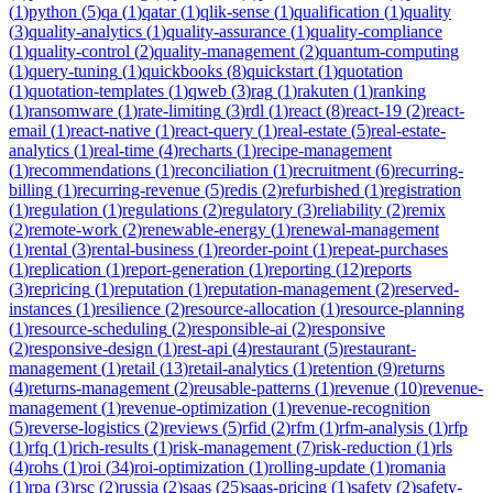
(
1
)
python
(
5
)
qa
(
1
)
qatar
(
1
)
qlik-sense
(
1
)
qualification
(
1
)
quality
(
3
)
quality-analytics
(
1
)
quality-assurance
(
1
)
quality-compliance
(
1
)
quality-control
(
2
)
quality-management
(
2
)
quantum-computing
(
1
)
query-tuning
(
1
)
quickbooks
(
8
)
quickstart
(
1
)
quotation
(
1
)
quotation-templates
(
1
)
qweb
(
3
)
rag
(
1
)
rakuten
(
1
)
ranking
(
1
)
ransomware
(
1
)
rate-limiting
(
3
)
rdl
(
1
)
react
(
8
)
react-19
(
2
)
react-
email
(
1
)
react-native
(
1
)
react-query
(
1
)
real-estate
(
5
)
real-estate-
analytics
(
1
)
real-time
(
4
)
recharts
(
1
)
recipe-management
(
1
)
recommendations
(
1
)
reconciliation
(
1
)
recruitment
(
6
)
recurring-
billing
(
1
)
recurring-revenue
(
5
)
redis
(
2
)
refurbished
(
1
)
registration
(
1
)
regulation
(
1
)
regulations
(
2
)
regulatory
(
3
)
reliability
(
2
)
remix
(
2
)
remote-work
(
2
)
renewable-energy
(
1
)
renewal-management
(
1
)
rental
(
3
)
rental-business
(
1
)
reorder-point
(
1
)
repeat-purchases
(
1
)
replication
(
1
)
report-generation
(
1
)
reporting
(
12
)
reports
(
3
)
repricing
(
1
)
reputation
(
1
)
reputation-management
(
2
)
reserved-
instances
(
1
)
resilience
(
2
)
resource-allocation
(
1
)
resource-planning
(
1
)
resource-scheduling
(
2
)
responsible-ai
(
2
)
responsive
(
2
)
responsive-design
(
1
)
rest-api
(
4
)
restaurant
(
5
)
restaurant-
management
(
1
)
retail
(
13
)
retail-analytics
(
1
)
retention
(
9
)
returns
(
4
)
returns-management
(
2
)
reusable-patterns
(
1
)
revenue
(
10
)
revenue-
management
(
1
)
revenue-optimization
(
1
)
revenue-recognition
(
5
)
reverse-logistics
(
2
)
reviews
(
5
)
rfid
(
2
)
rfm
(
1
)
rfm-analysis
(
1
)
rfp
(
1
)
rfq
(
1
)
rich-results
(
1
)
risk-management
(
7
)
risk-reduction
(
1
)
rls
(
4
)
rohs
(
1
)
roi
(
34
)
roi-optimization
(
1
)
rolling-update
(
1
)
romania
(
1
)
rpa
(
3
)
rsc
(
2
)
russia
(
2
)
saas
(
25
)
saas-pricing
(
1
)
safety
(
2
)
safety-