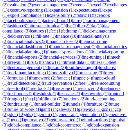
(
2
)
evaluation
(
3
)
event-management
(
2
)
events
(
1
)
excel
(
3
)
exchanges
(
1
)
executive-reporting
(
1
)
expansion
(
1
)
expectations
(
1
)
expo
(
1
)
export-compliance
(
1
)
extensibility
(
2
)
fabric
(
1
)
facebook
(
1
)
facebook-shops
(
1
)
factory-floor
(
1
)
faire
(
1
)
farm-management
(
1
)
fashion
(
6
)
fattura-elettronica
(
1
)
fba
(
1
)
fbr
(
2
)
fda
(
1
)
fda-
compliance
(
3
)
features
(
1
)
fec
(
1
)
fedramp
(
1
)
field-management
(
1
)
field-service
(
1
)
fill-rate
(
1
)
finance
(
10
)
financial-analysis
(
2
)
financial-analytics
(
2
)
financial-close
(
2
)
financial-crime
(
1
)
financial-dashboard
(
1
)
financial-management
(
1
)
financial-metrics
(
1
)
financial-planning
(
1
)
financial-projections
(
1
)
financial-reporting
(
4
)
financial-reports
(
2
)
financial-services
(
3
)
fine-tuning
(
1
)
fintech
(
3
)
firewall
(
1
)
firs
(
2
)
fishbowl
(
1
)
fitment-data
(
1
)
fitness
(
1
)
fleet
(
1
)
fleet-management
(
1
)
flipkart
(
2
)
food-beverage
(
4
)
food-cost
(
1
)
food-manufacturing
(
1
)
food-safety
(
1
)
forecasting
(
9
)
forex
(
1
)
formulas
(
1
)
framework
(
2
)
france
(
1
)
frappe
(
4
)
frappe-cloud
(
1
)
fraud-detection
(
2
)
fraud-prevention
(
2
)
free
(
1
)
free-accounting
(
1
)
free-tool
(
1
)
free-tools
(
1
)
free-zone
(
1
)
freelancer
(
2
)
freelancers
(
1
)
freshbooks
(
2
)
freshdesk
(
1
)
freshsales
(
1
)
freshworks
(
1
)
frontend
(
3
)
fruugo
(
1
)
fta
(
1
)
fulfillment
(
7
)
functions
(
2
)
fund-accounting
(
2
)
fundraising
(
1
)
funnel-builder
(
2
)
funnels
(
4
)
furniture
(
2
)
future
(
3
)
future-of-work
(
1
)
gantt
(
1
)
gateway
(
1
)
gateways
(
1
)
gcc
(
1
)
gcp
(
2
)
gdpr
(
12
)
gds
(
1
)
gemini
(
1
)
general-ai
(
1
)
generation
(
1
)
generative-
ai
(
2
)
geo
(
1
)
germany
(
23
)
getting-started
(
1
)
github-actions
(
3
)
global
(
3
)
global-compliance
(
1
)
global-ecommerce
(
1
)
global-expansion