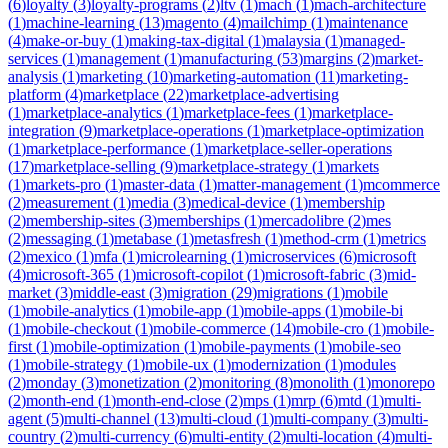
(
6
)
loyalty
(
3
)
loyalty-programs
(
2
)
ltv
(
1
)
mach
(
1
)
mach-architecture
(
1
)
machine-learning
(
13
)
magento
(
4
)
mailchimp
(
1
)
maintenance
(
4
)
make-or-buy
(
1
)
making-tax-digital
(
1
)
malaysia
(
1
)
managed-
services
(
1
)
management
(
1
)
manufacturing
(
53
)
margins
(
2
)
market-
analysis
(
1
)
marketing
(
10
)
marketing-automation
(
11
)
marketing-
platform
(
4
)
marketplace
(
22
)
marketplace-advertising
(
1
)
marketplace-analytics
(
1
)
marketplace-fees
(
1
)
marketplace-
integration
(
9
)
marketplace-operations
(
1
)
marketplace-optimization
(
1
)
marketplace-performance
(
1
)
marketplace-seller-operations
(
17
)
marketplace-selling
(
9
)
marketplace-strategy
(
1
)
markets
(
1
)
markets-pro
(
1
)
master-data
(
1
)
matter-management
(
1
)
mcommerce
(
2
)
measurement
(
1
)
media
(
3
)
medical-device
(
1
)
membership
(
2
)
membership-sites
(
3
)
memberships
(
1
)
mercadolibre
(
2
)
mes
(
2
)
messaging
(
1
)
metabase
(
1
)
metasfresh
(
1
)
method-crm
(
1
)
metrics
(
2
)
mexico
(
1
)
mfa
(
1
)
microlearning
(
1
)
microservices
(
6
)
microsoft
(
4
)
microsoft-365
(
1
)
microsoft-copilot
(
1
)
microsoft-fabric
(
3
)
mid-
market
(
3
)
middle-east
(
3
)
migration
(
29
)
migrations
(
1
)
mobile
(
1
)
mobile-analytics
(
1
)
mobile-app
(
1
)
mobile-apps
(
1
)
mobile-bi
(
1
)
mobile-checkout
(
1
)
mobile-commerce
(
14
)
mobile-cro
(
1
)
mobile-
first
(
1
)
mobile-optimization
(
1
)
mobile-payments
(
1
)
mobile-seo
(
1
)
mobile-strategy
(
1
)
mobile-ux
(
1
)
modernization
(
1
)
modules
(
2
)
monday
(
3
)
monetization
(
2
)
monitoring
(
8
)
monolith
(
1
)
monorepo
(
2
)
month-end
(
1
)
month-end-close
(
2
)
mps
(
1
)
mrp
(
6
)
mtd
(
1
)
multi-
agent
(
5
)
multi-channel
(
13
)
multi-cloud
(
1
)
multi-company
(
3
)
multi-
country
(
2
)
multi-currency
(
6
)
multi-entity
(
2
)
multi-location
(
4
)
multi-