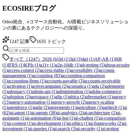
ECOSIREブログ
Odoo統合、eコマース自動化、AI搭載ビジネスソリューショ
ンの裏にあるテクノロジーへの深掘り。
1247
記事
1635
トピック
すべて（1247）
2026
(
6
)
3d
(
1
)
3pl
(
3
)
4pl
(
1
)
AP-AR
(
1
)
HR
(
1
)
IFRS
(
1
)
KPIs
(
1
)
a11y
(
1
)
a2p-10dlc
(
1
)
ab-testing
(
5
)
about-ecosire
(
1
)
access-control
(
2
)
access-rights
(
1
)
accessibility
(
3
)
account-
management
(
1
)
accounting
(
83
)
accounting-comparison
(
1
)
accounting-firms
(
1
)
accounts-payable
(
3
)
accounts-receivable
(
1
)
activation
(
1
)
activecampaign
(
2
)
acumatica
(
1
)
ada
(
2
)
adempiere
(
1
)
adequacy
(
1
)
admin-api
(
1
)
administration
(
1
)
adobe-commerce
(
2
)
adoption
(
2
)
aerospace
(
1
)
afip
(
1
)
africa
(
2
)
aftermarket
(
1
)
agency
(
13
)
agency-automation
(
1
)
agency-growth
(
2
)
agency-scaling
(
1
)
agentforce
(
1
)
agile
(
2
)
agreements
(
1
)
agriculture
(
3
)
agritech
(
1
)
ai
(
62
)
ai-agent
(
1
)
ai-agents
(
38
)
ai-analytics
(
2
)
ai-architecture
(
2
)
ai-
assistants
(
1
)
ai-automation
(
6
)
ai-bot
(
1
)
ai-chatbot
(
1
)
ai-comparison
(
1
)
ai-content
(
1
)
ai-development
(
1
)
ai-ethics
(
1
)
ai-frameworks
(
2
)
ai-
investment
(
1
)
ai-queries
(
1
)
ai-search
(
3
)
ai-security
(
1
)
ai-testing