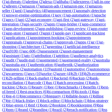
(
1
)
ai-threats
(
1
)
alerting
(
2
)
alexa
(
1
)
alibaba
(
1
)
aliexpress
(
1
)
all-in-one
(
2
)
allegro
(
2
)
amazon
(
7
)
amazon-ads
(
1
)
amazon-ppc
(
1
)
amazon-
seller
(
1
)
aml
(
1
)
analytics
(
40
)
announcement
(
1
)
anomaly-detection
(
1
)
answer-engine-optimization
(
1
)
aov
(
1
)
ap-automation
(
1
)
apache
(
1
)
apcs
(
1
)
api
(
22
)
api-economy
(
1
)
api-first
(
2
)
api-gateway
(
1
)
api-
integration
(
3
)
api-security
(
2
)
apm
(
1
)
app-bridge
(
1
)
app-commerce
(
1
)
app-development
(
2
)
app-publishing
(
1
)
app-review
(
1
)
app-router
(
1
)
app-store
(
1
)
apparel
(
3
)
appi
(
1
)
apple-pay
(
1
)
applicant-tracking
(
1
)
applications
(
1
)
appointment-booking
(
2
)
appointments
(
1
)
appraisals
(
1
)
approval-chains
(
1
)
approvals
(
3
)
apps
(
1
)
ar
(
1
)
ar-
shopping
(
1
)
architecture
(
17
)
argentina
(
1
)
artificial-intelligence
(
2
)
as9100
(
1
)
asc-606
(
3
)
assessment
(
2
)
asset-management
(
4
)
assistant
(
1
)
ato
(
1
)
attribution
(
1
)
attrition
(
1
)
audience-analytics
(
1
)
audit
(
7
)
audit-trail
(
1
)
augmented
(
1
)
augmented-reality
(
2
)
australia
(
2
)
australia-gst
(
1
)
authentication
(
6
)
authentik
(
2
)
authorization
(
3
)
autogen
(
2
)
automation
(
119
)
automl
(
1
)
automotive
(
5
)
autonomous
(
2
)
awareness
(
1
)
aws
(
10
)
axelor
(
2
)
azure
(
4
)
b2b
(
18
)
b2b-ecommerce
(
1
)
b2b-selling
(
1
)
back-market
(
1
)
backend
(
6
)
backup
(
2
)
bank-
reconciliation
(
1
)
barcode
(
1
)
bas
(
1
)
batch-processing
(
1
)
batch-
tracking
(
2
)
bcrs
(
1
)
beauty
(
1
)
bee
(
1
)
benchmarks
(
1
)
benefits
(
1
)
best-
of-breed
(
1
)
best-practices
(
6
)
bi-comparison
(
8
)
bi-tools
(
1
)
bias
(
1
)
big-4
(
1
)
bigcommerce
(
3
)
bigquery
(
1
)
billable-hours
(
1
)
billing
(
7
)
bir
(
1
)
black-friday
(
1
)
block-editor
(
1
)
blockchain
(
1
)
blog-strategy
(
1
)
blue-green
(
1
)
bmf
(
1
)
bom
(
2
)
booking
(
5
)
bookkeeping
(
9
)
bpa
(
1
)
bpm
(
1
)
brand
(
2
)
branding
(
1
)
brazil
(
2
)
breach-notification
(
1
)
bss