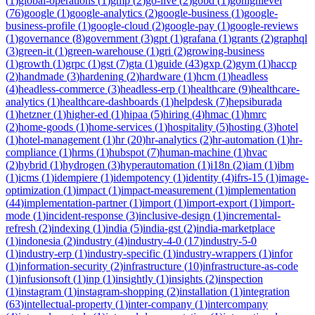
(
1
)
global-operations
(
1
)
gmp
(
2
)
go-live
(
2
)
gobd
(
1
)
gohighlevel
(
76
)
google
(
1
)
google-analytics
(
2
)
google-business
(
1
)
google-
business-profile
(
1
)
google-cloud
(
2
)
google-pay
(
1
)
google-reviews
(
1
)
governance
(
8
)
government
(
3
)
gpt
(
1
)
grafana
(
1
)
grants
(
2
)
graphql
(
3
)
green-it
(
1
)
green-warehouse
(
1
)
gri
(
2
)
growing-business
(
1
)
growth
(
1
)
grpc
(
1
)
gst
(
7
)
gta
(
1
)
guide
(
43
)
gxp
(
2
)
gym
(
1
)
haccp
(
2
)
handmade
(
3
)
hardening
(
2
)
hardware
(
1
)
hcm
(
1
)
headless
(
4
)
headless-commerce
(
3
)
headless-erp
(
1
)
healthcare
(
9
)
healthcare-
analytics
(
1
)
healthcare-dashboards
(
1
)
helpdesk
(
7
)
hepsiburada
(
1
)
hetzner
(
1
)
higher-ed
(
1
)
hipaa
(
5
)
hiring
(
4
)
hmac
(
1
)
hmrc
(
2
)
home-goods
(
1
)
home-services
(
1
)
hospitality
(
5
)
hosting
(
3
)
hotel
(
1
)
hotel-management
(
1
)
hr
(
20
)
hr-analytics
(
2
)
hr-automation
(
1
)
hr-
compliance
(
1
)
hrms
(
1
)
hubspot
(
7
)
human-machine
(
1
)
hvac
(
2
)
hybrid
(
1
)
hydrogen
(
3
)
hyperautomation
(
1
)
i18n
(
2
)
iam
(
1
)
ibm
(
1
)
icms
(
1
)
idempiere
(
1
)
idempotency
(
1
)
identity
(
4
)
ifrs-15
(
1
)
image-
optimization
(
1
)
impact
(
1
)
impact-measurement
(
1
)
implementation
(
44
)
implementation-partner
(
1
)
import
(
1
)
import-export
(
1
)
import-
mode
(
1
)
incident-response
(
3
)
inclusive-design
(
1
)
incremental-
refresh
(
2
)
indexing
(
1
)
india
(
5
)
india-gst
(
2
)
india-marketplace
(
1
)
indonesia
(
2
)
industry
(
4
)
industry-4-0
(
17
)
industry-5-0
(
1
)
industry-erp
(
1
)
industry-specific
(
1
)
industry-wrappers
(
1
)
infor
(
1
)
information-security
(
2
)
infrastructure
(
10
)
infrastructure-as-code
(
1
)
infusionsoft
(
1
)
inp
(
1
)
insightly
(
1
)
insights
(
2
)
inspection
(
1
)
instagram
(
1
)
instagram-shopping
(
2
)
installation
(
1
)
integration
(
63
)
intellectual-property
(
1
)
inter-company
(
1
)
intercompany