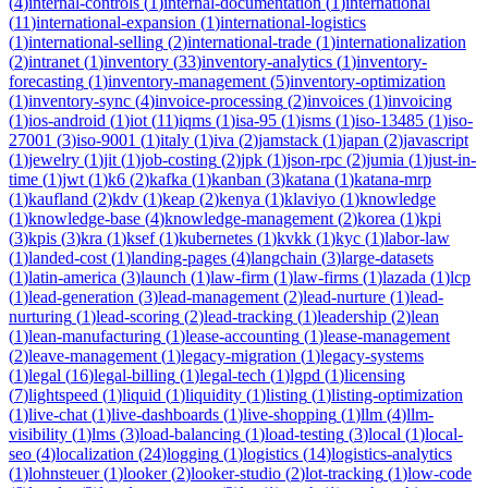
(
4
)
internal-controls
(
1
)
internal-documentation
(
1
)
international
(
11
)
international-expansion
(
1
)
international-logistics
(
1
)
international-selling
(
2
)
international-trade
(
1
)
internationalization
(
2
)
intranet
(
1
)
inventory
(
33
)
inventory-analytics
(
1
)
inventory-
forecasting
(
1
)
inventory-management
(
5
)
inventory-optimization
(
1
)
inventory-sync
(
4
)
invoice-processing
(
2
)
invoices
(
1
)
invoicing
(
1
)
ios-android
(
1
)
iot
(
11
)
iqms
(
1
)
isa-95
(
1
)
isms
(
1
)
iso-13485
(
1
)
iso-
27001
(
3
)
iso-9001
(
1
)
italy
(
1
)
iva
(
2
)
jamstack
(
1
)
japan
(
2
)
javascript
(
1
)
jewelry
(
1
)
jit
(
1
)
job-costing
(
2
)
jpk
(
1
)
json-rpc
(
2
)
jumia
(
1
)
just-in-
time
(
1
)
jwt
(
1
)
k6
(
2
)
kafka
(
1
)
kanban
(
3
)
katana
(
1
)
katana-mrp
(
1
)
kaufland
(
2
)
kdv
(
1
)
keap
(
2
)
kenya
(
1
)
klaviyo
(
1
)
knowledge
(
1
)
knowledge-base
(
4
)
knowledge-management
(
2
)
korea
(
1
)
kpi
(
3
)
kpis
(
3
)
kra
(
1
)
ksef
(
1
)
kubernetes
(
1
)
kvkk
(
1
)
kyc
(
1
)
labor-law
(
1
)
landed-cost
(
1
)
landing-pages
(
4
)
langchain
(
3
)
large-datasets
(
1
)
latin-america
(
3
)
launch
(
1
)
law-firm
(
1
)
law-firms
(
1
)
lazada
(
1
)
lcp
(
1
)
lead-generation
(
3
)
lead-management
(
2
)
lead-nurture
(
1
)
lead-
nurturing
(
1
)
lead-scoring
(
2
)
lead-tracking
(
1
)
leadership
(
2
)
lean
(
1
)
lean-manufacturing
(
1
)
lease-accounting
(
1
)
lease-management
(
2
)
leave-management
(
1
)
legacy-migration
(
1
)
legacy-systems
(
1
)
legal
(
16
)
legal-billing
(
1
)
legal-tech
(
1
)
lgpd
(
1
)
licensing
(
7
)
lightspeed
(
1
)
liquid
(
1
)
liquidity
(
1
)
listing
(
1
)
listing-optimization
(
1
)
live-chat
(
1
)
live-dashboards
(
1
)
live-shopping
(
1
)
llm
(
4
)
llm-
visibility
(
1
)
lms
(
3
)
load-balancing
(
1
)
load-testing
(
3
)
local
(
1
)
local-
seo
(
4
)
localization
(
24
)
logging
(
1
)
logistics
(
14
)
logistics-analytics
(
1
)
lohnsteuer
(
1
)
looker
(
2
)
looker-studio
(
2
)
lot-tracking
(
1
)
low-code