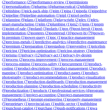
(
2
)
performance
(
25
)
performance-review
(
1
)
permissions
(
1
)
personalization
(
5
)
pharma
(
4
)
pharmaceutical
(
2
)
philippines
(
1
)
phishing
(
1
)
pick-pack-ship
(
1
)
pim
(
1
)
pipa
(
1
)
pipeda
(
1
)
pipedrive
(
2
)
pipeline
(
9
)
pipeline-automation
(
1
)
pipl
(
1
)
pixel-perfect
(
1
)
planning
(
9
)
plans
(
1
)
platform
(
3
)
playwright
(
2
)
plex
(
1
)
plex-
smart-manufacturing
(
1
)
plm
(
2
)
plumbing
(
1
)
pm2
(
1
)
pms
(
1
)
pnpm
(
1
)
point-of-sale
(
3
)
poland
(
3
)
polaris
(
1
)
pos
(
9
)
post-brexit
(
1
)
post-
implementation
(
2
)
postgres
(
2
)
postgresql
(
10
)
power-bi
(
79
)
power-
bi-premium
(
1
)
power-query
(
1
)
ppc
(
1
)
practice-management
(
2
)
precious-metals
(
1
)
predictive-analytics
(
4
)
predictive-maintenance
(
2
)
premium
(
2
)
preparation
(
1
)
prestashop
(
1
)
preventive
(
1
)
pricelists
(
1
)
pricing
(
19
)
pricing-optimization
(
1
)
pricing-strategy
(
3
)
printing
(
1
)
prisma
(
1
)
privacy
(
12
)
privacy-act
(
1
)
privacy-by-design
(
1
)
process
(
2
)
process-improvement
(
1
)
process-management
(
1
)
process-mining
(
1
)
process-safety
(
1
)
procurement
(
11
)
product-
costing
(
1
)
product-descriptions
(
1
)
product-management
(
2
)
product-
mapping
(
1
)
product-optimization
(
1
)
product-pages
(
1
)
product-
photography
(
1
)
product-recommendations
(
1
)
product-visualization
(
1
)
production
(
7
)
production-dashboards
(
1
)
production-management
(
1
)
production-planning
(
2
)
production-scheduling
(
1
)
productivity
(
9
)
productization
(
1
)
products
(
1
)
professional-services
(
4
)
program-
management
(
1
)
project-accounting
(
2
)
project-management
(
19
)
prometheus
(
1
)
prompt-engineering
(
1
)
property-management
(
5
)
proprietary
(
1
)
provincial-tax
(
1
)
public-sector
(
1
)
publishing
(
1
)
punchout-catalog
(
1
)
purchase
(
3
)
push-notifications
(
1
)
pwa