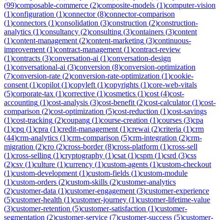
(
99
)
composable-commerce
(
2
)
composite-models
(
1
)
computer-vision
(
1
)
configuration
(
1
)
connector
(
8
)
connector-comparison
(
1
)
connectors
(
1
)
consolidation
(
3
)
construction
(
2
)
construction-
analytics
(
1
)
consultancy
(
2
)
consulting
(
3
)
containers
(
3
)
content
(
1
)
content-management
(
2
)
content-marketing
(
3
)
continuous-
improvement
(
1
)
contract-management
(
1
)
contract-review
(
1
)
contracts
(
3
)
conversation-ai
(
1
)
conversation-design
(
1
)
conversational-ai
(
3
)
conversion
(
8
)
conversion-optimization
(
7
)
conversion-rate
(
2
)
conversion-rate-optimization
(
1
)
cookie-
consent
(
1
)
copilot
(
1
)
copyleft
(
1
)
copyrights
(
1
)
core-web-vitals
(
5
)
corporate-tax
(
1
)
corrective
(
1
)
cosmetics
(
1
)
cost
(
4
)
cost-
accounting
(
1
)
cost-analysis
(
3
)
cost-benefit
(
2
)
cost-calculator
(
1
)
cost-
comparison
(
2
)
cost-optimization
(
5
)
cost-reduction
(
1
)
cost-savings
(
1
)
cost-tracking
(
2
)
coupang
(
1
)
course-creation
(
1
)
courses
(
3
)
cpa
(
1
)
cpq
(
1
)
cpra
(
1
)
credit-management
(
1
)
crewai
(
2
)
criteria
(
1
)
crm
(
44
)
crm-analytics
(
1
)
crm-comparison
(
5
)
crm-integration
(
2
)
crm-
migration
(
2
)
cro
(
2
)
cross-border
(
8
)
cross-platform
(
1
)
cross-sell
(
1
)
cross-selling
(
1
)
cryptography
(
1
)
csat
(
1
)
cspm
(
1
)
csrd
(
3
)
css
(
2
)
csv
(
1
)
culture
(
1
)
currency
(
1
)
custom-agents
(
1
)
custom-checkout
(
1
)
custom-development
(
1
)
custom-fields
(
1
)
custom-module
(
1
)
custom-orders
(
2
)
custom-skills
(
2
)
customer-analytics
(
2
)
customer-data
(
1
)
customer-engagement
(
3
)
customer-experience
(
5
)
customer-health
(
1
)
customer-journey
(
1
)
customer-lifetime-value
(
3
)
customer-retention
(
5
)
customer-satisfaction
(
1
)
customer-
segmentation
(
2
)
customer-service
(
7
)
customer-success
(
5
)
customer-