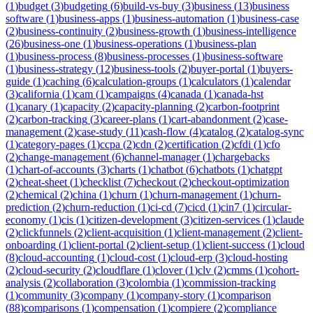
(
1
)
budget
(
3
)
budgeting
(
6
)
build-vs-buy
(
3
)
business
(
13
)
business
software
(
1
)
business-apps
(
1
)
business-automation
(
1
)
business-case
(
2
)
business-continuity
(
2
)
business-growth
(
1
)
business-intelligence
(
26
)
business-one
(
1
)
business-operations
(
1
)
business-plan
(
1
)
business-process
(
8
)
business-processes
(
1
)
business-software
(
1
)
business-strategy
(
12
)
business-tools
(
2
)
buyer-portal
(
1
)
buyers-
guide
(
1
)
caching
(
6
)
calculation-groups
(
1
)
calculators
(
1
)
calendar
(
3
)
california
(
1
)
cam
(
1
)
campaigns
(
4
)
canada
(
1
)
canada-hst
(
1
)
canary
(
1
)
capacity
(
2
)
capacity-planning
(
2
)
carbon-footprint
(
2
)
carbon-tracking
(
3
)
career-plans
(
1
)
cart-abandonment
(
2
)
case-
management
(
2
)
case-study
(
11
)
cash-flow
(
4
)
catalog
(
2
)
catalog-sync
(
1
)
category-pages
(
1
)
ccpa
(
2
)
cdn
(
2
)
certification
(
2
)
cfdi
(
1
)
cfo
(
2
)
change-management
(
6
)
channel-manager
(
1
)
chargebacks
(
1
)
chart-of-accounts
(
3
)
charts
(
1
)
chatbot
(
6
)
chatbots
(
1
)
chatgpt
(
2
)
cheat-sheet
(
1
)
checklist
(
7
)
checkout
(
2
)
checkout-optimization
(
2
)
chemical
(
2
)
china
(
1
)
churn
(
1
)
churn-management
(
1
)
churn-
prediction
(
2
)
churn-reduction
(
1
)
ci-cd
(
7
)
cicd
(
1
)
cin7
(
1
)
circular-
economy
(
1
)
cis
(
1
)
citizen-development
(
3
)
citizen-services
(
1
)
claude
(
2
)
clickfunnels
(
2
)
client-acquisition
(
1
)
client-management
(
2
)
client-
onboarding
(
1
)
client-portal
(
2
)
client-setup
(
1
)
client-success
(
1
)
cloud
(
8
)
cloud-accounting
(
1
)
cloud-cost
(
1
)
cloud-erp
(
3
)
cloud-hosting
(
2
)
cloud-security
(
2
)
cloudflare
(
1
)
clover
(
1
)
clv
(
2
)
cmms
(
1
)
cohort-
analysis
(
2
)
collaboration
(
3
)
colombia
(
1
)
commission-tracking
(
1
)
community
(
3
)
company
(
1
)
company-story
(
1
)
comparison
(
88
)
comparisons
(
1
)
compensation
(
1
)
compiere
(
2
)
compliance