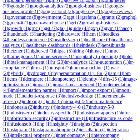
(
1
)
global-operations
(
1
)
gmp
(
2
)
go-live
(
2
)
gobd
(
1
)
gohighlevel
(
76
)
google
(
1
)
google-analytics
(
2
)
google-business
(
1
)
google-
business-profile
(
1
)
google-cloud
(
2
)
google-pay
(
1
)
google-reviews
(
1
)
governance
(
8
)
government
(
3
)
gpt
(
1
)
grafana
(
1
)
grants
(
2
)
graphql
(
3
)
green-it
(
1
)
green-warehouse
(
1
)
gri
(
2
)
growing-business
(
1
)
growth
(
1
)
grpc
(
1
)
gst
(
7
)
gta
(
1
)
guide
(
43
)
gxp
(
2
)
gym
(
1
)
haccp
(
2
)
handmade
(
3
)
hardening
(
2
)
hardware
(
1
)
hcm
(
1
)
headless
(
4
)
headless-commerce
(
3
)
headless-erp
(
1
)
healthcare
(
9
)
healthcare-
analytics
(
1
)
healthcare-dashboards
(
1
)
helpdesk
(
7
)
hepsiburada
(
1
)
hetzner
(
1
)
higher-ed
(
1
)
hipaa
(
5
)
hiring
(
4
)
hmac
(
1
)
hmrc
(
2
)
home-goods
(
1
)
home-services
(
1
)
hospitality
(
5
)
hosting
(
3
)
hotel
(
1
)
hotel-management
(
1
)
hr
(
20
)
hr-analytics
(
2
)
hr-automation
(
1
)
hr-
compliance
(
1
)
hrms
(
1
)
hubspot
(
7
)
human-machine
(
1
)
hvac
(
2
)
hybrid
(
1
)
hydrogen
(
3
)
hyperautomation
(
1
)
i18n
(
2
)
iam
(
1
)
ibm
(
1
)
icms
(
1
)
idempiere
(
1
)
idempotency
(
1
)
identity
(
4
)
ifrs-15
(
1
)
image-
optimization
(
1
)
impact
(
1
)
impact-measurement
(
1
)
implementation
(
44
)
implementation-partner
(
1
)
import
(
1
)
import-export
(
1
)
import-
mode
(
1
)
incident-response
(
3
)
inclusive-design
(
1
)
incremental-
refresh
(
2
)
indexing
(
1
)
india
(
5
)
india-gst
(
2
)
india-marketplace
(
1
)
indonesia
(
2
)
industry
(
4
)
industry-4-0
(
17
)
industry-5-0
(
1
)
industry-erp
(
1
)
industry-specific
(
1
)
industry-wrappers
(
1
)
infor
(
1
)
information-security
(
2
)
infrastructure
(
10
)
infrastructure-as-code
(
1
)
infusionsoft
(
1
)
inp
(
1
)
insightly
(
1
)
insights
(
2
)
inspection
(
1
)
instagram
(
1
)
instagram-shopping
(
2
)
installation
(
1
)
integration
(
63
)
intellectual-property
(
1
)
inter-company
(
1
)
intercompany