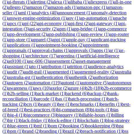
(
1
)
ai-threats
(
1
)
alerting
(
2
)
alexa
(
1
)
alibaba
(
1
)
aliexpress
(
1
)
all-in-one
(
2
)
allegro
(
2
)
amazon
(
7
)
amazon-ads
(
1
)
amazon-ppc
(
1
)
amazon-
seller
(
1
)
aml
(
1
)
analytics
(
40
)
announcement
(
1
)
anomaly-detection
(
1
)
answer-engine-optimization
(
1
)
aov
(
1
)
ap-automation
(
1
)
apache
(
1
)
apcs
(
1
)
api
(
22
)
api-economy
(
1
)
api-first
(
2
)
api-gateway
(
1
)
api-
integration
(
3
)
api-security
(
2
)
apm
(
1
)
app-bridge
(
1
)
app-commerce
(
1
)
app-development
(
2
)
app-publishing
(
1
)
app-review
(
1
)
app-router
(
1
)
app-store
(
1
)
apparel
(
3
)
appi
(
1
)
apple-pay
(
1
)
applicant-tracking
(
1
)
applications
(
1
)
appointment-booking
(
2
)
appointments
(
1
)
appraisals
(
1
)
approval-chains
(
1
)
approvals
(
3
)
apps
(
1
)
ar
(
1
)
ar-
shopping
(
1
)
architecture
(
17
)
argentina
(
1
)
artificial-intelligence
(
2
)
as9100
(
1
)
asc-606
(
3
)
assessment
(
2
)
asset-management
(
4
)
assistant
(
1
)
ato
(
1
)
attribution
(
1
)
attrition
(
1
)
audience-analytics
(
1
)
audit
(
7
)
audit-trail
(
1
)
augmented
(
1
)
augmented-reality
(
2
)
australia
(
2
)
australia-gst
(
1
)
authentication
(
6
)
authentik
(
2
)
authorization
(
3
)
autogen
(
2
)
automation
(
119
)
automl
(
1
)
automotive
(
5
)
autonomous
(
2
)
awareness
(
1
)
aws
(
10
)
axelor
(
2
)
azure
(
4
)
b2b
(
18
)
b2b-ecommerce
(
1
)
b2b-selling
(
1
)
back-market
(
1
)
backend
(
6
)
backup
(
2
)
bank-
reconciliation
(
1
)
barcode
(
1
)
bas
(
1
)
batch-processing
(
1
)
batch-
tracking
(
2
)
bcrs
(
1
)
beauty
(
1
)
bee
(
1
)
benchmarks
(
1
)
benefits
(
1
)
best-
of-breed
(
1
)
best-practices
(
6
)
bi-comparison
(
8
)
bi-tools
(
1
)
bias
(
1
)
big-4
(
1
)
bigcommerce
(
3
)
bigquery
(
1
)
billable-hours
(
1
)
billing
(
7
)
bir
(
1
)
black-friday
(
1
)
block-editor
(
1
)
blockchain
(
1
)
blog-strategy
(
1
)
blue-green
(
1
)
bmf
(
1
)
bom
(
2
)
booking
(
5
)
bookkeeping
(
9
)
bpa
(
1
)
bpm
(
1
)
brand
(
2
)
branding
(
1
)
brazil
(
2
)
breach-notification
(
1
)
bss