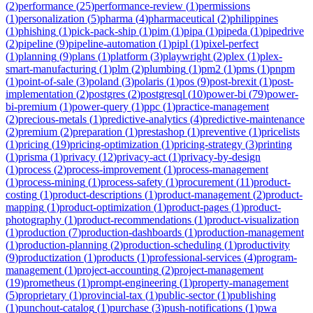
(
2
)
performance
(
25
)
performance-review
(
1
)
permissions
(
1
)
personalization
(
5
)
pharma
(
4
)
pharmaceutical
(
2
)
philippines
(
1
)
phishing
(
1
)
pick-pack-ship
(
1
)
pim
(
1
)
pipa
(
1
)
pipeda
(
1
)
pipedrive
(
2
)
pipeline
(
9
)
pipeline-automation
(
1
)
pipl
(
1
)
pixel-perfect
(
1
)
planning
(
9
)
plans
(
1
)
platform
(
3
)
playwright
(
2
)
plex
(
1
)
plex-
smart-manufacturing
(
1
)
plm
(
2
)
plumbing
(
1
)
pm2
(
1
)
pms
(
1
)
pnpm
(
1
)
point-of-sale
(
3
)
poland
(
3
)
polaris
(
1
)
pos
(
9
)
post-brexit
(
1
)
post-
implementation
(
2
)
postgres
(
2
)
postgresql
(
10
)
power-bi
(
79
)
power-
bi-premium
(
1
)
power-query
(
1
)
ppc
(
1
)
practice-management
(
2
)
precious-metals
(
1
)
predictive-analytics
(
4
)
predictive-maintenance
(
2
)
premium
(
2
)
preparation
(
1
)
prestashop
(
1
)
preventive
(
1
)
pricelists
(
1
)
pricing
(
19
)
pricing-optimization
(
1
)
pricing-strategy
(
3
)
printing
(
1
)
prisma
(
1
)
privacy
(
12
)
privacy-act
(
1
)
privacy-by-design
(
1
)
process
(
2
)
process-improvement
(
1
)
process-management
(
1
)
process-mining
(
1
)
process-safety
(
1
)
procurement
(
11
)
product-
costing
(
1
)
product-descriptions
(
1
)
product-management
(
2
)
product-
mapping
(
1
)
product-optimization
(
1
)
product-pages
(
1
)
product-
photography
(
1
)
product-recommendations
(
1
)
product-visualization
(
1
)
production
(
7
)
production-dashboards
(
1
)
production-management
(
1
)
production-planning
(
2
)
production-scheduling
(
1
)
productivity
(
9
)
productization
(
1
)
products
(
1
)
professional-services
(
4
)
program-
management
(
1
)
project-accounting
(
2
)
project-management
(
19
)
prometheus
(
1
)
prompt-engineering
(
1
)
property-management
(
5
)
proprietary
(
1
)
provincial-tax
(
1
)
public-sector
(
1
)
publishing
(
1
)
punchout-catalog
(
1
)
purchase
(
3
)
push-notifications
(
1
)
pwa