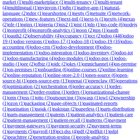
market
(
1
)
multi-marketplace
(
1
)
multi-tenancy
(
1
)
multi-tenant
(
4
)
multilingual
(
1
)
myinvois
(
1
)
n8n
(
1
)
native-app
(
1
)
natural-
language
(
2
)
ndpr
(
1
)
nearshoring
(
1
)
nestjs
(
5
)
netsuite
(
5
)
network-
operations
(
1
)
new-features
(
3
)
next-intl
(
1
)
next-js
(
1
)
nextjs
(
4
)
nexus
(
2
)
nfe
(
1
)
nginx
(
1
)
nigeria
(
3
)
nis2
(
1
)
nist
(
1
)
nlp
(
1
)
no-code
(
6
)
nodejs
(
1
)
nonprofit
(
4
)
nonprofit-analytics
(
1
)
noon
(
2
)
nps
(
1
)
oauth
(
1
)
oauth2
(
2
)
observability
(
4
)
occupancy
(
1
)
ocr
(
2
)
odoo
(
446
)
odoo
19
(
1
)
odoo versions
(
1
)
odoo-17
(
1
)
odoo-18
(
1
)
odoo-19
(
16
)
odoo-
accounting
(
6
)
odoo-crm
(
5
)
odoo-development
(
8
)
odoo-
implementation
(
1
)
odoo-integration
(
1
)
odoo-inventory
(
5
)
odoo-iot
(
1
)
odoo-manufacturing
(
4
)
odoo-modules
(
1
)
odoo-pos
(
1
)
odoo-
studio
(
1
)
oee
(
2
)
ofbiz
(
1
)
oidc
(
2
)
okrs
(
1
)
omnichannel
(
4
)
on-premise
(
1
)
on-premises
(
1
)
onboarding
(
6
)
online-courses
(
2
)
online-learning
(
2
)
online-reputation
(
1
)
online-store-2.0
(
1
)
open-source
(
6
)
open-
source-bi
(
1
)
open-source-erp
(
13
)
openai
(
1
)
openclaw
(
85
)
operations
(
6
)
optimization
(
21
)
orchestration
(
6
)
order-accuracy
(
1
)
order-
management
(
2
)
order-routing
(
1
)
orders
(
1
)
organizational-change
(
1
)
orm
(
3
)
oss
(
1
)
otto
(
3
)
outsourcing
(
3
)
owasp
(
1
)
owl
(
2
)
ownership
(
1
)
ozon
(
1
)
packaging
(
2
)
page-objects
(
1
)
paginated-reports
(
1
)
pagination
(
1
)
pajak
(
1
)
pakistan
(
2
)
paperless
(
1
)
parts-distribution
(
1
)
parts-management
(
1
)
patents
(
1
)
patient-analytics
(
1
)
patient-care
(
2
)
patient-management
(
1
)
patient-recall
(
1
)
patterns
(
5
)
payment
(
1
)
payment-gateways
(
1
)
payment-security
(
2
)
payment-terms
(
1
)
payments
(
5
)
payroll
(
18
)
pci-dss
(
4
)
pdf
(
2
)
pdfkit
(
1
)
pdpl
(
2
)
peachtree
(
2
)
penetration-testing
(
1
)
people-analytics