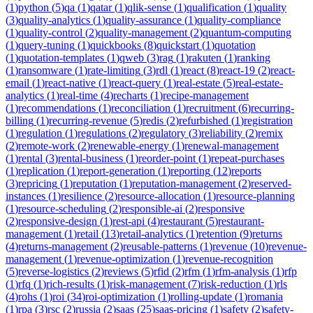
(
1
)
python
(
5
)
qa
(
1
)
qatar
(
1
)
qlik-sense
(
1
)
qualification
(
1
)
quality
(
3
)
quality-analytics
(
1
)
quality-assurance
(
1
)
quality-compliance
(
1
)
quality-control
(
2
)
quality-management
(
2
)
quantum-computing
(
1
)
query-tuning
(
1
)
quickbooks
(
8
)
quickstart
(
1
)
quotation
(
1
)
quotation-templates
(
1
)
qweb
(
3
)
rag
(
1
)
rakuten
(
1
)
ranking
(
1
)
ransomware
(
1
)
rate-limiting
(
3
)
rdl
(
1
)
react
(
8
)
react-19
(
2
)
react-
email
(
1
)
react-native
(
1
)
react-query
(
1
)
real-estate
(
5
)
real-estate-
analytics
(
1
)
real-time
(
4
)
recharts
(
1
)
recipe-management
(
1
)
recommendations
(
1
)
reconciliation
(
1
)
recruitment
(
6
)
recurring-
billing
(
1
)
recurring-revenue
(
5
)
redis
(
2
)
refurbished
(
1
)
registration
(
1
)
regulation
(
1
)
regulations
(
2
)
regulatory
(
3
)
reliability
(
2
)
remix
(
2
)
remote-work
(
2
)
renewable-energy
(
1
)
renewal-management
(
1
)
rental
(
3
)
rental-business
(
1
)
reorder-point
(
1
)
repeat-purchases
(
1
)
replication
(
1
)
report-generation
(
1
)
reporting
(
12
)
reports
(
3
)
repricing
(
1
)
reputation
(
1
)
reputation-management
(
2
)
reserved-
instances
(
1
)
resilience
(
2
)
resource-allocation
(
1
)
resource-planning
(
1
)
resource-scheduling
(
2
)
responsible-ai
(
2
)
responsive
(
2
)
responsive-design
(
1
)
rest-api
(
4
)
restaurant
(
5
)
restaurant-
management
(
1
)
retail
(
13
)
retail-analytics
(
1
)
retention
(
9
)
returns
(
4
)
returns-management
(
2
)
reusable-patterns
(
1
)
revenue
(
10
)
revenue-
management
(
1
)
revenue-optimization
(
1
)
revenue-recognition
(
5
)
reverse-logistics
(
2
)
reviews
(
5
)
rfid
(
2
)
rfm
(
1
)
rfm-analysis
(
1
)
rfp
(
1
)
rfq
(
1
)
rich-results
(
1
)
risk-management
(
7
)
risk-reduction
(
1
)
rls
(
4
)
rohs
(
1
)
roi
(
34
)
roi-optimization
(
1
)
rolling-update
(
1
)
romania
(
1
)
rpa
(
3
)
rsc
(
2
)
russia
(
2
)
saas
(
25
)
saas-pricing
(
1
)
safety
(
2
)
safety-