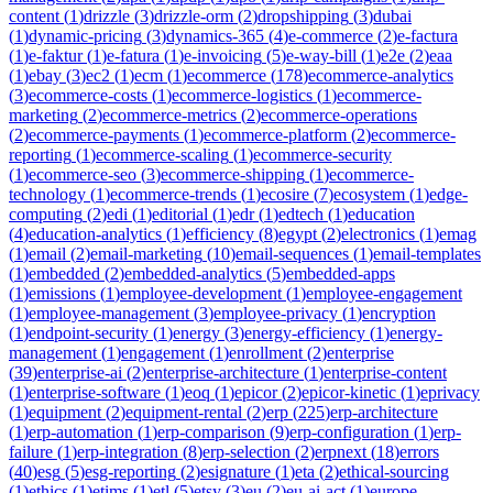
content
(
1
)
drizzle
(
3
)
drizzle-orm
(
2
)
dropshipping
(
3
)
dubai
(
1
)
dynamic-pricing
(
3
)
dynamics-365
(
4
)
e-commerce
(
2
)
e-factura
(
1
)
e-faktur
(
1
)
e-fatura
(
1
)
e-invoicing
(
5
)
e-way-bill
(
1
)
e2e
(
2
)
eaa
(
1
)
ebay
(
3
)
ec2
(
1
)
ecm
(
1
)
ecommerce
(
178
)
ecommerce-analytics
(
3
)
ecommerce-costs
(
1
)
ecommerce-logistics
(
1
)
ecommerce-
marketing
(
2
)
ecommerce-metrics
(
2
)
ecommerce-operations
(
2
)
ecommerce-payments
(
1
)
ecommerce-platform
(
2
)
ecommerce-
reporting
(
1
)
ecommerce-scaling
(
1
)
ecommerce-security
(
1
)
ecommerce-seo
(
3
)
ecommerce-shipping
(
1
)
ecommerce-
technology
(
1
)
ecommerce-trends
(
1
)
ecosire
(
7
)
ecosystem
(
1
)
edge-
computing
(
2
)
edi
(
1
)
editorial
(
1
)
edr
(
1
)
edtech
(
1
)
education
(
4
)
education-analytics
(
1
)
efficiency
(
8
)
egypt
(
2
)
electronics
(
1
)
emag
(
1
)
email
(
2
)
email-marketing
(
10
)
email-sequences
(
1
)
email-templates
(
1
)
embedded
(
2
)
embedded-analytics
(
5
)
embedded-apps
(
1
)
emissions
(
1
)
employee-development
(
1
)
employee-engagement
(
1
)
employee-management
(
3
)
employee-privacy
(
1
)
encryption
(
1
)
endpoint-security
(
1
)
energy
(
3
)
energy-efficiency
(
1
)
energy-
management
(
1
)
engagement
(
1
)
enrollment
(
2
)
enterprise
(
39
)
enterprise-ai
(
2
)
enterprise-architecture
(
1
)
enterprise-content
(
1
)
enterprise-software
(
1
)
eoq
(
1
)
epicor
(
2
)
epicor-kinetic
(
1
)
eprivacy
(
1
)
equipment
(
2
)
equipment-rental
(
2
)
erp
(
225
)
erp-architecture
(
1
)
erp-automation
(
1
)
erp-comparison
(
9
)
erp-configuration
(
1
)
erp-
failure
(
1
)
erp-integration
(
8
)
erp-selection
(
2
)
erpnext
(
18
)
errors
(
40
)
esg
(
5
)
esg-reporting
(
2
)
esignature
(
1
)
eta
(
2
)
ethical-sourcing
(
1
)
ethics
(
1
)
etims
(
1
)
etl
(
5
)
etsy
(
3
)
eu
(
2
)
eu-ai-act
(
1
)
europe