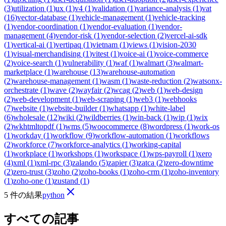
(
3
)
utilization
(
1
)
ux
(
1
)
v4
(
1
)
validation
(
1
)
variance-analysis
(
1
)
vat
(
16
)
vector-database
(
1
)
vehicle-management
(
1
)
vehicle-tracking
(
1
)
vendor-coordination
(
1
)
vendor-evaluation
(
1
)
vendor-
management
(
4
)
vendor-risk
(
1
)
vendor-selection
(
2
)
vercel-ai-sdk
(
1
)
vertical-ai
(
1
)
vertipaq
(
1
)
vietnam
(
1
)
views
(
1
)
vision-2030
(
1
)
visual-merchandising
(
1
)
vitest
(
1
)
voice-ai
(
1
)
voice-commerce
(
2
)
voice-search
(
1
)
vulnerability
(
1
)
waf
(
1
)
walmart
(
3
)
walmart-
marketplace
(
1
)
warehouse
(
13
)
warehouse-automation
(
2
)
warehouse-management
(
1
)
wasm
(
1
)
waste-reduction
(
2
)
watsonx-
orchestrate
(
1
)
wave
(
2
)
wayfair
(
2
)
wcag
(
2
)
web
(
1
)
web-design
(
2
)
web-development
(
1
)
web-scraping
(
1
)
web3
(
1
)
webhooks
(
7
)
website
(
1
)
website-builder
(
1
)
whatsapp
(
1
)
white-label
(
6
)
wholesale
(
12
)
wiki
(
2
)
wildberries
(
1
)
win-back
(
1
)
wip
(
1
)
wix
(
2
)
wkhtmltopdf
(
1
)
wms
(
5
)
woocommerce
(
8
)
wordpress
(
1
)
work-os
(
1
)
workday
(
1
)
workflow
(
9
)
workflow-automation
(
1
)
workflows
(
2
)
workforce
(
7
)
workforce-analytics
(
1
)
working-capital
(
1
)
workplace
(
1
)
workshops
(
1
)
workspace
(
1
)
wps-payroll
(
1
)
xero
(
4
)
xml
(
1
)
xml-rpc
(
3
)
zalando
(
5
)
zapier
(
3
)
zatca
(
2
)
zero-downtime
(
2
)
zero-trust
(
3
)
zoho
(
2
)
zoho-books
(
1
)
zoho-crm
(
1
)
zoho-inventory
(
1
)
zoho-one
(
1
)
zustand
(
1
)
5 件の結果
python
すべての記事