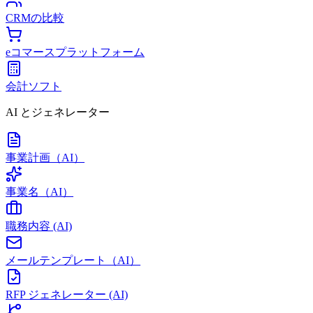
CRMの比較
eコマースプラットフォーム
会計ソフト
AI とジェネレーター
事業計画（AI）
事業名（AI）
職務内容 (AI)
メールテンプレート（AI）
RFP ジェネレーター (AI)