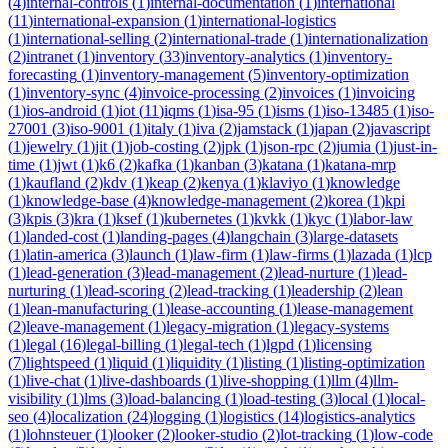
(
4
)
internal-controls
(
1
)
internal-documentation
(
1
)
international
(
11
)
international-expansion
(
1
)
international-logistics
(
1
)
international-selling
(
2
)
international-trade
(
1
)
internationalization
(
2
)
intranet
(
1
)
inventory
(
33
)
inventory-analytics
(
1
)
inventory-
forecasting
(
1
)
inventory-management
(
5
)
inventory-optimization
(
1
)
inventory-sync
(
4
)
invoice-processing
(
2
)
invoices
(
1
)
invoicing
(
1
)
ios-android
(
1
)
iot
(
11
)
iqms
(
1
)
isa-95
(
1
)
isms
(
1
)
iso-13485
(
1
)
iso-
27001
(
3
)
iso-9001
(
1
)
italy
(
1
)
iva
(
2
)
jamstack
(
1
)
japan
(
2
)
javascript
(
1
)
jewelry
(
1
)
jit
(
1
)
job-costing
(
2
)
jpk
(
1
)
json-rpc
(
2
)
jumia
(
1
)
just-in-
time
(
1
)
jwt
(
1
)
k6
(
2
)
kafka
(
1
)
kanban
(
3
)
katana
(
1
)
katana-mrp
(
1
)
kaufland
(
2
)
kdv
(
1
)
keap
(
2
)
kenya
(
1
)
klaviyo
(
1
)
knowledge
(
1
)
knowledge-base
(
4
)
knowledge-management
(
2
)
korea
(
1
)
kpi
(
3
)
kpis
(
3
)
kra
(
1
)
ksef
(
1
)
kubernetes
(
1
)
kvkk
(
1
)
kyc
(
1
)
labor-law
(
1
)
landed-cost
(
1
)
landing-pages
(
4
)
langchain
(
3
)
large-datasets
(
1
)
latin-america
(
3
)
launch
(
1
)
law-firm
(
1
)
law-firms
(
1
)
lazada
(
1
)
lcp
(
1
)
lead-generation
(
3
)
lead-management
(
2
)
lead-nurture
(
1
)
lead-
nurturing
(
1
)
lead-scoring
(
2
)
lead-tracking
(
1
)
leadership
(
2
)
lean
(
1
)
lean-manufacturing
(
1
)
lease-accounting
(
1
)
lease-management
(
2
)
leave-management
(
1
)
legacy-migration
(
1
)
legacy-systems
(
1
)
legal
(
16
)
legal-billing
(
1
)
legal-tech
(
1
)
lgpd
(
1
)
licensing
(
7
)
lightspeed
(
1
)
liquid
(
1
)
liquidity
(
1
)
listing
(
1
)
listing-optimization
(
1
)
live-chat
(
1
)
live-dashboards
(
1
)
live-shopping
(
1
)
llm
(
4
)
llm-
visibility
(
1
)
lms
(
3
)
load-balancing
(
1
)
load-testing
(
3
)
local
(
1
)
local-
seo
(
4
)
localization
(
24
)
logging
(
1
)
logistics
(
14
)
logistics-analytics
(
1
)
lohnsteuer
(
1
)
looker
(
2
)
looker-studio
(
2
)
lot-tracking
(
1
)
low-code