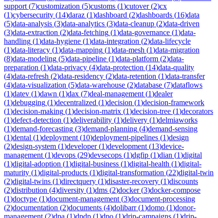
support
(
7
)
customization
(
5
)
customs
(
1
)
cutover
(
2
)
cx
(
1
)
cybersecurity
(
14
)
daraz
(
1
)
dashboard
(
2
)
dashboards
(
16
)
data
(
5
)
data-analysis
(
3
)
data-analytics
(
3
)
data-cleanup
(
2
)
data-driven
(
3
)
data-extraction
(
2
)
data-fetching
(
1
)
data-governance
(
1
)
data-
handling
(
1
)
data-hygiene
(
1
)
data-integration
(
2
)
data-lifecycle
(
1
)
data-literacy
(
1
)
data-mapping
(
1
)
data-mesh
(
1
)
data-migration
(
8
)
data-modeling
(
5
)
data-pipeline
(
1
)
data-platform
(
2
)
data-
preparation
(
1
)
data-privacy
(
4
)
data-protection
(
14
)
data-quality
(
4
)
data-refresh
(
2
)
data-residency
(
2
)
data-retention
(
1
)
data-transfer
(
4
)
data-visualization
(
5
)
data-warehouse
(
2
)
database
(
7
)
dataflows
(
1
)
datev
(
1
)
dawn
(
1
)
dax
(
7
)
deal-management
(
1
)
dealer
(
1
)
debugging
(
1
)
decentralized
(
1
)
decision
(
1
)
decision-framework
(
1
)
decision-making
(
1
)
decision-matrix
(
1
)
decision-tree
(
1
)
decorators
(
1
)
defect-detection
(
1
)
deliverability
(
1
)
delivery
(
1
)
delmiaworks
(
1
)
demand-forecasting
(
3
)
demand-planning
(
4
)
demand-sensing
(
1
)
dental
(
1
)
deployment
(
10
)
deployment-pipelines
(
1
)
design
(
2
)
design-system
(
1
)
developer
(
1
)
development
(
13
)
device-
management
(
1
)
devops
(
29
)
devsecops
(
1
)
dgfip
(
1
)
dian
(
1
)
digital
(
1
)
digital-adoption
(
1
)
digital-business
(
1
)
digital-health
(
1
)
digital-
maturity
(
1
)
digital-products
(
1
)
digital-transformation
(
22
)
digital-twin
(
2
)
digital-twins
(
1
)
directquery
(
1
)
disaster-recovery
(
1
)
discounts
(
2
)
distribution
(
4
)
diversity
(
1
)
dms
(
2
)
docker
(
3
)
docker-compose
(
1
)
doctype
(
1
)
document-management
(
3
)
document-processing
(
2
)
documentation
(
2
)
documents
(
4
)
dolibarr
(
1
)
domo
(
1
)
donor-
management
(
2
)
dpa
(
1
)
dpdp
(
1
)
dpo
(
1
)
drip-campaigns
(
1
)
drip-