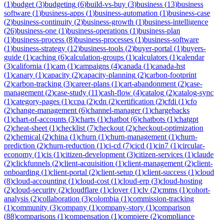
(
1
)
budget
(
3
)
budgeting
(
6
)
build-vs-buy
(
3
)
business
(
13
)
business
software
(
1
)
business-apps
(
1
)
business-automation
(
1
)
business-case
(
2
)
business-continuity
(
2
)
business-growth
(
1
)
business-intelligence
(
26
)
business-one
(
1
)
business-operations
(
1
)
business-plan
(
1
)
business-process
(
8
)
business-processes
(
1
)
business-software
(
1
)
business-strategy
(
12
)
business-tools
(
2
)
buyer-portal
(
1
)
buyers-
guide
(
1
)
caching
(
6
)
calculation-groups
(
1
)
calculators
(
1
)
calendar
(
3
)
california
(
1
)
cam
(
1
)
campaigns
(
4
)
canada
(
1
)
canada-hst
(
1
)
canary
(
1
)
capacity
(
2
)
capacity-planning
(
2
)
carbon-footprint
(
2
)
carbon-tracking
(
3
)
career-plans
(
1
)
cart-abandonment
(
2
)
case-
management
(
2
)
case-study
(
11
)
cash-flow
(
4
)
catalog
(
2
)
catalog-sync
(
1
)
category-pages
(
1
)
ccpa
(
2
)
cdn
(
2
)
certification
(
2
)
cfdi
(
1
)
cfo
(
2
)
change-management
(
6
)
channel-manager
(
1
)
chargebacks
(
1
)
chart-of-accounts
(
3
)
charts
(
1
)
chatbot
(
6
)
chatbots
(
1
)
chatgpt
(
2
)
cheat-sheet
(
1
)
checklist
(
7
)
checkout
(
2
)
checkout-optimization
(
2
)
chemical
(
2
)
china
(
1
)
churn
(
1
)
churn-management
(
1
)
churn-
prediction
(
2
)
churn-reduction
(
1
)
ci-cd
(
7
)
cicd
(
1
)
cin7
(
1
)
circular-
economy
(
1
)
cis
(
1
)
citizen-development
(
3
)
citizen-services
(
1
)
claude
(
2
)
clickfunnels
(
2
)
client-acquisition
(
1
)
client-management
(
2
)
client-
onboarding
(
1
)
client-portal
(
2
)
client-setup
(
1
)
client-success
(
1
)
cloud
(
8
)
cloud-accounting
(
1
)
cloud-cost
(
1
)
cloud-erp
(
3
)
cloud-hosting
(
2
)
cloud-security
(
2
)
cloudflare
(
1
)
clover
(
1
)
clv
(
2
)
cmms
(
1
)
cohort-
analysis
(
2
)
collaboration
(
3
)
colombia
(
1
)
commission-tracking
(
1
)
community
(
3
)
company
(
1
)
company-story
(
1
)
comparison
(
88
)
comparisons
(
1
)
compensation
(
1
)
compiere
(
2
)
compliance