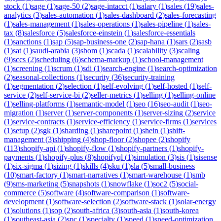
stock
(
1
)
sage
(
1
)
sage-50
(
2
)
sage-intacct
(
1
)
salary
(
1
)
sales
(
19
)
sales-
analytics
(
3
)
sales-automation
(
1
)
sales-dashboard
(
2
)
sales-forecasting
(
1
)
sales-management
(
1
)
sales-operations
(
1
)
sales-pipeline
(
1
)
sales-
tax
(
8
)
salesforce
(
5
)
salesforce-einstein
(
1
)
salesforce-essentials
(
1
)
sanctions
(
1
)
sap
(
5
)
sap-business-one
(
2
)
sap-hana
(
1
)
sars
(
2
)
sasb
(
1
)
sat
(
1
)
saudi-arabia
(
3
)
sbom
(
1
)
scada
(
1
)
scalability
(
3
)
scaling
(
9
)
sccs
(
2
)
scheduling
(
6
)
schema-markup
(
1
)
school-management
(
1
)
screening
(
1
)
scrum
(
1
)
sdi
(
1
)
search-engine
(
1
)
search-optimization
(
2
)
seasonal-collections
(
1
)
security
(
36
)
security-training
(
1
)
segmentation
(
2
)
selection
(
1
)
self-evolving
(
1
)
self-hosted
(
1
)
self-
service
(
2
)
self-service-bi
(
2
)
seller-metrics
(
1
)
selling
(
1
)
selling-online
(
1
)
selling-platforms
(
1
)
semantic-model
(
1
)
seo
(
16
)
seo-audit
(
1
)
seo-
migration
(
1
)
server
(
1
)
server-components
(
1
)
server-sizing
(
2
)
service
(
1
)
service-contracts
(
1
)
service-efficiency
(
1
)
service-firms
(
1
)
services
(
1
)
setup
(
2
)
sgk
(
1
)
sharding
(
1
)
sharepoint
(
1
)
shein
(
1
)
shift-
management
(
3
)
shipping
(
4
)
shop-floor
(
2
)
shopee
(
2
)
shopify
(
113
)
shopify-api
(
1
)
shopify-flow
(
1
)
shopify-partners
(
1
)
shopify-
payments
(
1
)
shopify-plus
(
8
)
shopifyql
(
1
)
simulation
(
3
)
sis
(
1
)
sisense
(
1
)
six-sigma
(
1
)
sizing
(
1
)
skills
(
4
)
sku
(
1
)
sla
(
5
)
small-business
(
10
)
smart-factory
(
1
)
smart-narratives
(
1
)
smart-warehouse
(
1
)
smb
(
9
)
sms-marketing
(
5
)
snapshots
(
1
)
snowflake
(
1
)
soc2
(
5
)
social-
commerce
(
5
)
software
(
4
)
software-comparison
(
1
)
software-
development
(
1
)
software-selection
(
2
)
software-stack
(
1
)
solar-energy
(
1
)
solutions
(
1
)
sop
(
2
)
south-africa
(
3
)
south-asia
(
1
)
south-korea
(
1
)
southeast-asia
(
2
)
spc
(
1
)
specialty
(
1
)
speed
(
1
)
speed-optimization