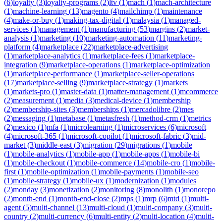
(
6
)
loyalty
(
3
)
loyalty-programs
(
2
)
ltv
(
1
)
mach
(
1
)
mach-architecture
(
1
)
machine-learning
(
13
)
magento
(
4
)
mailchimp
(
1
)
maintenance
(
4
)
make-or-buy
(
1
)
making-tax-digital
(
1
)
malaysia
(
1
)
managed-
services
(
1
)
management
(
1
)
manufacturing
(
53
)
margins
(
2
)
market-
analysis
(
1
)
marketing
(
10
)
marketing-automation
(
11
)
marketing-
platform
(
4
)
marketplace
(
22
)
marketplace-advertising
(
1
)
marketplace-analytics
(
1
)
marketplace-fees
(
1
)
marketplace-
integration
(
9
)
marketplace-operations
(
1
)
marketplace-optimization
(
1
)
marketplace-performance
(
1
)
marketplace-seller-operations
(
17
)
marketplace-selling
(
9
)
marketplace-strategy
(
1
)
markets
(
1
)
markets-pro
(
1
)
master-data
(
1
)
matter-management
(
1
)
mcommerce
(
2
)
measurement
(
1
)
media
(
3
)
medical-device
(
1
)
membership
(
2
)
membership-sites
(
3
)
memberships
(
1
)
mercadolibre
(
2
)
mes
(
2
)
messaging
(
1
)
metabase
(
1
)
metasfresh
(
1
)
method-crm
(
1
)
metrics
(
2
)
mexico
(
1
)
mfa
(
1
)
microlearning
(
1
)
microservices
(
6
)
microsoft
(
4
)
microsoft-365
(
1
)
microsoft-copilot
(
1
)
microsoft-fabric
(
3
)
mid-
market
(
3
)
middle-east
(
3
)
migration
(
29
)
migrations
(
1
)
mobile
(
1
)
mobile-analytics
(
1
)
mobile-app
(
1
)
mobile-apps
(
1
)
mobile-bi
(
1
)
mobile-checkout
(
1
)
mobile-commerce
(
14
)
mobile-cro
(
1
)
mobile-
first
(
1
)
mobile-optimization
(
1
)
mobile-payments
(
1
)
mobile-seo
(
1
)
mobile-strategy
(
1
)
mobile-ux
(
1
)
modernization
(
1
)
modules
(
2
)
monday
(
3
)
monetization
(
2
)
monitoring
(
8
)
monolith
(
1
)
monorepo
(
2
)
month-end
(
1
)
month-end-close
(
2
)
mps
(
1
)
mrp
(
6
)
mtd
(
1
)
multi-
agent
(
5
)
multi-channel
(
13
)
multi-cloud
(
1
)
multi-company
(
3
)
multi-
country
(
2
)
multi-currency
(
6
)
multi-entity
(
2
)
multi-location
(
4
)
multi-