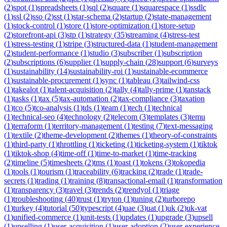
(
2
)
spot
(
1
)
spreadsheets
(
1
)
sql
(
2
)
square
(
1
)
squarespace
(
1
)
ssdlc
(
1
)
ssl
(
2
)
sso
(
2
)
sst
(
1
)
star-schema
(
2
)
startup
(
2
)
state-management
(
1
)
stock-control
(
1
)
store
(
1
)
store-optimization
(
1
)
store-setup
(
2
)
storefront-api
(
3
)
stp
(
1
)
strategy
(
35
)
streaming
(
4
)
stress-test
(
1
)
stress-testing
(
1
)
stripe
(
3
)
structured-data
(
1
)
student-management
(
2
)
student-performance
(
1
)
studio
(
3
)
subscriber
(
1
)
subscription
(
2
)
subscriptions
(
6
)
supplier
(
1
)
supply-chain
(
28
)
support
(
6
)
surveys
(
1
)
sustainability
(
14
)
sustainability-roi
(
1
)
sustainable-ecommerce
(
1
)
sustainable-procurement
(
1
)
sync
(
1
)
tableau
(
3
)
tailwind-css
(
1
)
takealot
(
1
)
talent-acquisition
(
2
)
tally
(
4
)
tally-prime
(
1
)
tanstack
(
1
)
tasks
(
1
)
tax
(
5
)
tax-automation
(
2
)
tax-compliance
(
3
)
taxation
(
1
)
tco
(
5
)
tco-analysis
(
1
)
tds
(
1
)
team
(
1
)
tech
(
1
)
technical
(
1
)
technical-seo
(
4
)
technology
(
2
)
telecom
(
3
)
templates
(
3
)
temu
(
1
)
terraform
(
1
)
territory-management
(
1
)
testing
(
7
)
text-messaging
(
1
)
textile
(
2
)
theme-development
(
2
)
themes
(
1
)
theory-of-constraints
(
1
)
third-party
(
1
)
throttling
(
1
)
ticketing
(
1
)
ticketing-system
(
1
)
tiktok
(
1
)
tiktok-shop
(
4
)
time-off
(
1
)
time-to-market
(
1
)
time-tracking
(
2
)
timeline
(
5
)
timesheets
(
2
)
tms
(
1
)
toast
(
1
)
tokens
(
3
)
tokopedia
(
1
)
tools
(
1
)
tourism
(
1
)
traceability
(
6
)
tracking
(
2
)
trade
(
1
)
trade-
secrets
(
1
)
trading
(
1
)
training
(
8
)
transactional-email
(
1
)
transformation
(
1
)
transparency
(
3
)
travel
(
3
)
trends
(
2
)
trendyol
(
1
)
triage
(
1
)
troubleshooting
(
40
)
trust
(
1
)
tryton
(
1
)
tuning
(
2
)
turborepo
(
1
)
turkey
(
4
)
tutorial
(
50
)
typescript
(
4
)
uae
(
3
)
uat
(
1
)
uk
(
2
)
uk-vat
(
1
)
unified-commerce
(
1
)
unit-tests
(
1
)
updates
(
1
)
upgrade
(
3
)
upsell
(
1
)
upselling
(
1
)
user-acquisition
(
1
)
user-adoption
(
2
)
user-experience