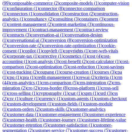
(
99
)
composable-commerce
(
2
)
composite-models
(
1
)
computer-vision
(
1
)
configuration
(
1
)
connector
(
8
)
connector-comparison
(
1
)
connectors
(
1
)
consolidation
(
3
)
construction
(
2
)
construction-
analytics
(
1
)
consultancy
(
2
)
consulting
(
3
)
containers
(
3
)
content
(
1
)
content-management
(
2
)
content-marketing
(
3
)
continuous-
improvement
(
1
)
contract-management
(
1
)
contract-review
(
1
)
contracts
(
3
)
conversation-ai
(
1
)
conversation-design
(
1
)
conversational-ai
(
3
)
conversion
(
8
)
conversion-optimization
(
7
)
conversion-rate
(
2
)
conversion-rate-optimization
(
1
)
cookie-
consent
(
1
)
copilot
(
1
)
copyleft
(
1
)
copyrights
(
1
)
core-web-vitals
(
5
)
corporate-tax
(
1
)
corrective
(
1
)
cosmetics
(
1
)
cost
(
4
)
cost-
accounting
(
1
)
cost-analysis
(
3
)
cost-benefit
(
2
)
cost-calculator
(
1
)
cost-
comparison
(
2
)
cost-optimization
(
5
)
cost-reduction
(
1
)
cost-savings
(
1
)
cost-tracking
(
2
)
coupang
(
1
)
course-creation
(
1
)
courses
(
3
)
cpa
(
1
)
cpq
(
1
)
cpra
(
1
)
credit-management
(
1
)
crewai
(
2
)
criteria
(
1
)
crm
(
44
)
crm-analytics
(
1
)
crm-comparison
(
5
)
crm-integration
(
2
)
crm-
migration
(
2
)
cro
(
2
)
cross-border
(
8
)
cross-platform
(
1
)
cross-sell
(
1
)
cross-selling
(
1
)
cryptography
(
1
)
csat
(
1
)
cspm
(
1
)
csrd
(
3
)
css
(
2
)
csv
(
1
)
culture
(
1
)
currency
(
1
)
custom-agents
(
1
)
custom-checkout
(
1
)
custom-development
(
1
)
custom-fields
(
1
)
custom-module
(
1
)
custom-orders
(
2
)
custom-skills
(
2
)
customer-analytics
(
2
)
customer-data
(
1
)
customer-engagement
(
3
)
customer-experience
(
5
)
customer-health
(
1
)
customer-journey
(
1
)
customer-lifetime-value
(
3
)
customer-retention
(
5
)
customer-satisfaction
(
1
)
customer-
segmentation
(
2
)
customer-service
(
7
)
customer-success
(
5
)
customer-