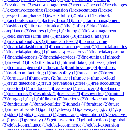
(
2
)
evaluation
(
3
)
event-management
(
2
)
events
(
1
)
excel
(
3
)
exchanges
(
1
)
executive-reporting
(
1
)
expansion
(
1
)
expectations
(
1
)
expo
(
1
)
export-compliance
(
1
)
extensibility
(
2
)
fabric
(
1
)
facebook
(
1
)
facebook-shops
(
1
)
factory-floor
(
1
)
faire
(
1
)
farm-management
(
1
)
fashion
(
6
)
fattura-elettronica
(
1
)
fba
(
1
)
fbr
(
2
)
fda
(
1
)
fda-
compliance
(
3
)
features
(
1
)
fec
(
1
)
fedramp
(
1
)
field-management
(
1
)
field-service
(
1
)
fill-rate
(
1
)
finance
(
10
)
financial-analysis
(
2
)
financial-analytics
(
2
)
financial-close
(
2
)
financial-crime
(
1
)
financial-dashboard
(
1
)
financial-management
(
1
)
financial-metrics
(
1
)
financial-planning
(
1
)
financial-projections
(
1
)
financial-reporting
(
4
)
financial-reports
(
2
)
financial-services
(
3
)
fine-tuning
(
1
)
fintech
(
3
)
firewall
(
1
)
firs
(
2
)
fishbowl
(
1
)
fitment-data
(
1
)
fitness
(
1
)
fleet
(
1
)
fleet-management
(
1
)
flipkart
(
2
)
food-beverage
(
4
)
food-cost
(
1
)
food-manufacturing
(
1
)
food-safety
(
1
)
forecasting
(
9
)
forex
(
1
)
formulas
(
1
)
framework
(
2
)
france
(
1
)
frappe
(
4
)
frappe-cloud
(
1
)
fraud-detection
(
2
)
fraud-prevention
(
2
)
free
(
1
)
free-accounting
(
1
)
free-tool
(
1
)
free-tools
(
1
)
free-zone
(
1
)
freelancer
(
2
)
freelancers
(
1
)
freshbooks
(
2
)
freshdesk
(
1
)
freshsales
(
1
)
freshworks
(
1
)
frontend
(
3
)
fruugo
(
1
)
fta
(
1
)
fulfillment
(
7
)
functions
(
2
)
fund-accounting
(
2
)
fundraising
(
1
)
funnel-builder
(
2
)
funnels
(
4
)
furniture
(
2
)
future
(
3
)
future-of-work
(
1
)
gantt
(
1
)
gateway
(
1
)
gateways
(
1
)
gcc
(
1
)
gcp
(
2
)
gdpr
(
12
)
gds
(
1
)
gemini
(
1
)
general-ai
(
1
)
generation
(
1
)
generative-
ai
(
2
)
geo
(
1
)
germany
(
23
)
getting-started
(
1
)
github-actions
(
3
)
global
(
3
)
global-compliance
(
1
)
global-ecommerce
(
1
)
global-expansion