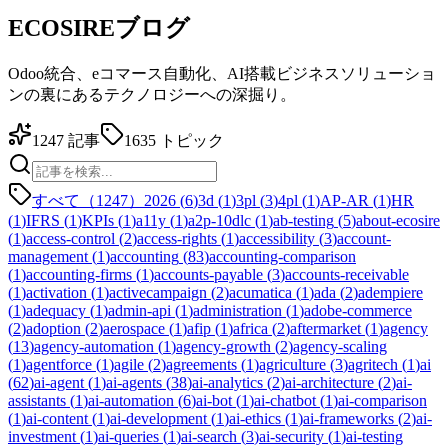
ECOSIREブログ
Odoo統合、eコマース自動化、AI搭載ビジネスソリューショ
ンの裏にあるテクノロジーへの深掘り。
1247
記事
1635
トピック
すべて（1247）
2026
(
6
)
3d
(
1
)
3pl
(
3
)
4pl
(
1
)
AP-AR
(
1
)
HR
(
1
)
IFRS
(
1
)
KPIs
(
1
)
a11y
(
1
)
a2p-10dlc
(
1
)
ab-testing
(
5
)
about-ecosire
(
1
)
access-control
(
2
)
access-rights
(
1
)
accessibility
(
3
)
account-
management
(
1
)
accounting
(
83
)
accounting-comparison
(
1
)
accounting-firms
(
1
)
accounts-payable
(
3
)
accounts-receivable
(
1
)
activation
(
1
)
activecampaign
(
2
)
acumatica
(
1
)
ada
(
2
)
adempiere
(
1
)
adequacy
(
1
)
admin-api
(
1
)
administration
(
1
)
adobe-commerce
(
2
)
adoption
(
2
)
aerospace
(
1
)
afip
(
1
)
africa
(
2
)
aftermarket
(
1
)
agency
(
13
)
agency-automation
(
1
)
agency-growth
(
2
)
agency-scaling
(
1
)
agentforce
(
1
)
agile
(
2
)
agreements
(
1
)
agriculture
(
3
)
agritech
(
1
)
ai
(
62
)
ai-agent
(
1
)
ai-agents
(
38
)
ai-analytics
(
2
)
ai-architecture
(
2
)
ai-
assistants
(
1
)
ai-automation
(
6
)
ai-bot
(
1
)
ai-chatbot
(
1
)
ai-comparison
(
1
)
ai-content
(
1
)
ai-development
(
1
)
ai-ethics
(
1
)
ai-frameworks
(
2
)
ai-
investment
(
1
)
ai-queries
(
1
)
ai-search
(
3
)
ai-security
(
1
)
ai-testing