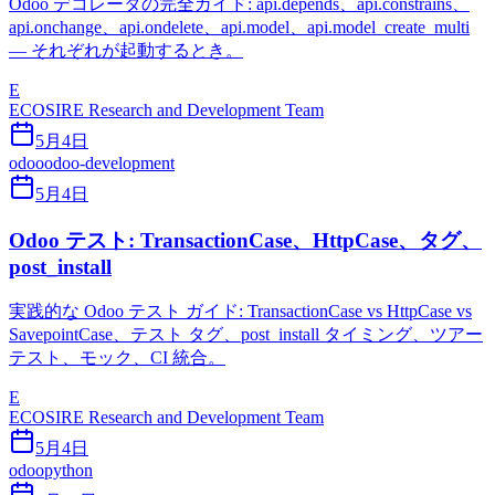
Odoo デコレータの完全ガイド: api.depends、api.constrains、
api.onchange、api.ondelete、api.model、api.model_create_multi
— それぞれが起動するとき。
E
ECOSIRE Research and Development Team
5月4日
odoo
odoo-development
5月4日
Odoo テスト: TransactionCase、HttpCase、タグ、
post_install
実践的な Odoo テスト ガイド: TransactionCase vs HttpCase vs
SavepointCase、テスト タグ、post_install タイミング、ツアー
テスト、モック、CI 統合。
E
ECOSIRE Research and Development Team
5月4日
odoo
python