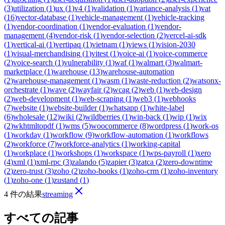
(
3
)
utilization
(
1
)
ux
(
1
)
v4
(
1
)
validation
(
1
)
variance-analysis
(
1
)
vat
(
16
)
vector-database
(
1
)
vehicle-management
(
1
)
vehicle-tracking
(
1
)
vendor-coordination
(
1
)
vendor-evaluation
(
1
)
vendor-
management
(
4
)
vendor-risk
(
1
)
vendor-selection
(
2
)
vercel-ai-sdk
(
1
)
vertical-ai
(
1
)
vertipaq
(
1
)
vietnam
(
1
)
views
(
1
)
vision-2030
(
1
)
visual-merchandising
(
1
)
vitest
(
1
)
voice-ai
(
1
)
voice-commerce
(
2
)
voice-search
(
1
)
vulnerability
(
1
)
waf
(
1
)
walmart
(
3
)
walmart-
marketplace
(
1
)
warehouse
(
13
)
warehouse-automation
(
2
)
warehouse-management
(
1
)
wasm
(
1
)
waste-reduction
(
2
)
watsonx-
orchestrate
(
1
)
wave
(
2
)
wayfair
(
2
)
wcag
(
2
)
web
(
1
)
web-design
(
2
)
web-development
(
1
)
web-scraping
(
1
)
web3
(
1
)
webhooks
(
7
)
website
(
1
)
website-builder
(
1
)
whatsapp
(
1
)
white-label
(
6
)
wholesale
(
12
)
wiki
(
2
)
wildberries
(
1
)
win-back
(
1
)
wip
(
1
)
wix
(
2
)
wkhtmltopdf
(
1
)
wms
(
5
)
woocommerce
(
8
)
wordpress
(
1
)
work-os
(
1
)
workday
(
1
)
workflow
(
9
)
workflow-automation
(
1
)
workflows
(
2
)
workforce
(
7
)
workforce-analytics
(
1
)
working-capital
(
1
)
workplace
(
1
)
workshops
(
1
)
workspace
(
1
)
wps-payroll
(
1
)
xero
(
4
)
xml
(
1
)
xml-rpc
(
3
)
zalando
(
5
)
zapier
(
3
)
zatca
(
2
)
zero-downtime
(
2
)
zero-trust
(
3
)
zoho
(
2
)
zoho-books
(
1
)
zoho-crm
(
1
)
zoho-inventory
(
1
)
zoho-one
(
1
)
zustand
(
1
)
4 件の結果
streaming
すべての記事