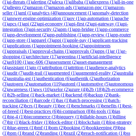
(
1
)
ai-threats
(
1
)
alerting
(
2
)
alexa
(
1
)
alibaba
(
1
)
aliexpress
(
1
)
all-in-one
(
2
)
allegro
(
2
)
amazon
(
7
)
amazon-ads
(
1
)
amazon-ppc
(
1
)
amazon-
seller
(
1
)
aml
(
1
)
analytics
(
40
)
announcement
(
1
)
anomaly-detection
(
1
)
answer-engine-optimization
(
1
)
aov
(
1
)
ap-automation
(
1
)
apache
(
1
)
apcs
(
1
)
api
(
22
)
api-economy
(
1
)
api-first
(
2
)
api-gateway
(
1
)
api-
integration
(
3
)
api-security
(
2
)
apm
(
1
)
app-bridge
(
1
)
app-commerce
(
1
)
app-development
(
2
)
app-publishing
(
1
)
app-review
(
1
)
app-router
(
1
)
app-store
(
1
)
apparel
(
3
)
appi
(
1
)
apple-pay
(
1
)
applicant-tracking
(
1
)
applications
(
1
)
appointment-booking
(
2
)
appointments
(
1
)
appraisals
(
1
)
approval-chains
(
1
)
approvals
(
3
)
apps
(
1
)
ar
(
1
)
ar-
shopping
(
1
)
architecture
(
17
)
argentina
(
1
)
artificial-intelligence
(
2
)
as9100
(
1
)
asc-606
(
3
)
assessment
(
2
)
asset-management
(
4
)
assistant
(
1
)
ato
(
1
)
attribution
(
1
)
attrition
(
1
)
audience-analytics
(
1
)
audit
(
7
)
audit-trail
(
1
)
augmented
(
1
)
augmented-reality
(
2
)
australia
(
2
)
australia-gst
(
1
)
authentication
(
6
)
authentik
(
2
)
authorization
(
3
)
autogen
(
2
)
automation
(
119
)
automl
(
1
)
automotive
(
5
)
autonomous
(
2
)
awareness
(
1
)
aws
(
10
)
axelor
(
2
)
azure
(
4
)
b2b
(
18
)
b2b-ecommerce
(
1
)
b2b-selling
(
1
)
back-market
(
1
)
backend
(
6
)
backup
(
2
)
bank-
reconciliation
(
1
)
barcode
(
1
)
bas
(
1
)
batch-processing
(
1
)
batch-
tracking
(
2
)
bcrs
(
1
)
beauty
(
1
)
bee
(
1
)
benchmarks
(
1
)
benefits
(
1
)
best-
of-breed
(
1
)
best-practices
(
6
)
bi-comparison
(
8
)
bi-tools
(
1
)
bias
(
1
)
big-4
(
1
)
bigcommerce
(
3
)
bigquery
(
1
)
billable-hours
(
1
)
billing
(
7
)
bir
(
1
)
black-friday
(
1
)
block-editor
(
1
)
blockchain
(
1
)
blog-strategy
(
1
)
blue-green
(
1
)
bmf
(
1
)
bom
(
2
)
booking
(
5
)
bookkeeping
(
9
)
bpa
(
1
)
bpm
(
1
)
brand
(
2
)
branding
(
1
)
brazil
(
2
)
breach-notification
(
1
)
bss