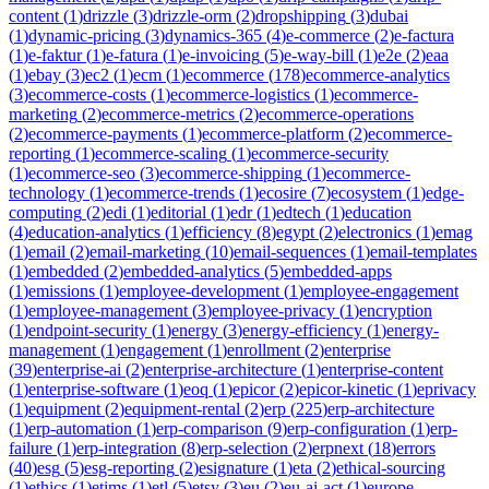
content
(
1
)
drizzle
(
3
)
drizzle-orm
(
2
)
dropshipping
(
3
)
dubai
(
1
)
dynamic-pricing
(
3
)
dynamics-365
(
4
)
e-commerce
(
2
)
e-factura
(
1
)
e-faktur
(
1
)
e-fatura
(
1
)
e-invoicing
(
5
)
e-way-bill
(
1
)
e2e
(
2
)
eaa
(
1
)
ebay
(
3
)
ec2
(
1
)
ecm
(
1
)
ecommerce
(
178
)
ecommerce-analytics
(
3
)
ecommerce-costs
(
1
)
ecommerce-logistics
(
1
)
ecommerce-
marketing
(
2
)
ecommerce-metrics
(
2
)
ecommerce-operations
(
2
)
ecommerce-payments
(
1
)
ecommerce-platform
(
2
)
ecommerce-
reporting
(
1
)
ecommerce-scaling
(
1
)
ecommerce-security
(
1
)
ecommerce-seo
(
3
)
ecommerce-shipping
(
1
)
ecommerce-
technology
(
1
)
ecommerce-trends
(
1
)
ecosire
(
7
)
ecosystem
(
1
)
edge-
computing
(
2
)
edi
(
1
)
editorial
(
1
)
edr
(
1
)
edtech
(
1
)
education
(
4
)
education-analytics
(
1
)
efficiency
(
8
)
egypt
(
2
)
electronics
(
1
)
emag
(
1
)
email
(
2
)
email-marketing
(
10
)
email-sequences
(
1
)
email-templates
(
1
)
embedded
(
2
)
embedded-analytics
(
5
)
embedded-apps
(
1
)
emissions
(
1
)
employee-development
(
1
)
employee-engagement
(
1
)
employee-management
(
3
)
employee-privacy
(
1
)
encryption
(
1
)
endpoint-security
(
1
)
energy
(
3
)
energy-efficiency
(
1
)
energy-
management
(
1
)
engagement
(
1
)
enrollment
(
2
)
enterprise
(
39
)
enterprise-ai
(
2
)
enterprise-architecture
(
1
)
enterprise-content
(
1
)
enterprise-software
(
1
)
eoq
(
1
)
epicor
(
2
)
epicor-kinetic
(
1
)
eprivacy
(
1
)
equipment
(
2
)
equipment-rental
(
2
)
erp
(
225
)
erp-architecture
(
1
)
erp-automation
(
1
)
erp-comparison
(
9
)
erp-configuration
(
1
)
erp-
failure
(
1
)
erp-integration
(
8
)
erp-selection
(
2
)
erpnext
(
18
)
errors
(
40
)
esg
(
5
)
esg-reporting
(
2
)
esignature
(
1
)
eta
(
2
)
ethical-sourcing
(
1
)
ethics
(
1
)
etims
(
1
)
etl
(
5
)
etsy
(
3
)
eu
(
2
)
eu-ai-act
(
1
)
europe