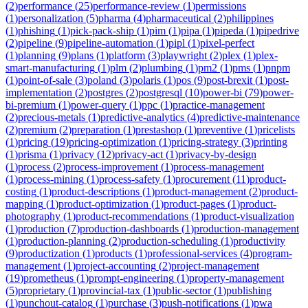
(
2
)
performance
(
25
)
performance-review
(
1
)
permissions
(
1
)
personalization
(
5
)
pharma
(
4
)
pharmaceutical
(
2
)
philippines
(
1
)
phishing
(
1
)
pick-pack-ship
(
1
)
pim
(
1
)
pipa
(
1
)
pipeda
(
1
)
pipedrive
(
2
)
pipeline
(
9
)
pipeline-automation
(
1
)
pipl
(
1
)
pixel-perfect
(
1
)
planning
(
9
)
plans
(
1
)
platform
(
3
)
playwright
(
2
)
plex
(
1
)
plex-
smart-manufacturing
(
1
)
plm
(
2
)
plumbing
(
1
)
pm2
(
1
)
pms
(
1
)
pnpm
(
1
)
point-of-sale
(
3
)
poland
(
3
)
polaris
(
1
)
pos
(
9
)
post-brexit
(
1
)
post-
implementation
(
2
)
postgres
(
2
)
postgresql
(
10
)
power-bi
(
79
)
power-
bi-premium
(
1
)
power-query
(
1
)
ppc
(
1
)
practice-management
(
2
)
precious-metals
(
1
)
predictive-analytics
(
4
)
predictive-maintenance
(
2
)
premium
(
2
)
preparation
(
1
)
prestashop
(
1
)
preventive
(
1
)
pricelists
(
1
)
pricing
(
19
)
pricing-optimization
(
1
)
pricing-strategy
(
3
)
printing
(
1
)
prisma
(
1
)
privacy
(
12
)
privacy-act
(
1
)
privacy-by-design
(
1
)
process
(
2
)
process-improvement
(
1
)
process-management
(
1
)
process-mining
(
1
)
process-safety
(
1
)
procurement
(
11
)
product-
costing
(
1
)
product-descriptions
(
1
)
product-management
(
2
)
product-
mapping
(
1
)
product-optimization
(
1
)
product-pages
(
1
)
product-
photography
(
1
)
product-recommendations
(
1
)
product-visualization
(
1
)
production
(
7
)
production-dashboards
(
1
)
production-management
(
1
)
production-planning
(
2
)
production-scheduling
(
1
)
productivity
(
9
)
productization
(
1
)
products
(
1
)
professional-services
(
4
)
program-
management
(
1
)
project-accounting
(
2
)
project-management
(
19
)
prometheus
(
1
)
prompt-engineering
(
1
)
property-management
(
5
)
proprietary
(
1
)
provincial-tax
(
1
)
public-sector
(
1
)
publishing
(
1
)
punchout-catalog
(
1
)
purchase
(
3
)
push-notifications
(
1
)
pwa