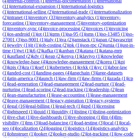
(
4
)
internal-controls
(
1
)
internal-documentation
(
1
)
international
(
11
)
international-expansion
(
1
)
international-logistics
(
1
)
international-selling
(
2
)
international-trade
(
1
)
internationalization
(
2
)
intranet
(
1
)
inventory
(
33
)
inventory-analytics
(
1
)
inventory-
forecasting
(
1
)
inventory-management
(
5
)
inventory-optimization
(
1
)
inventory-sync
(
4
)
invoice-processing
(
2
)
invoices
(
1
)
invoicing
(
1
)
ios-android
(
1
)
iot
(
11
)
iqms
(
1
)
isa-95
(
1
)
isms
(
1
)
iso-13485
(
1
)
iso-
27001
(
3
)
iso-9001
(
1
)
italy
(
1
)
iva
(
2
)
jamstack
(
1
)
japan
(
2
)
javascript
(
1
)
jewelry
(
1
)
jit
(
1
)
job-costing
(
2
)
jpk
(
1
)
json-rpc
(
2
)
jumia
(
1
)
just-in-
time
(
1
)
jwt
(
1
)
k6
(
2
)
kafka
(
1
)
kanban
(
3
)
katana
(
1
)
katana-mrp
(
1
)
kaufland
(
2
)
kdv
(
1
)
keap
(
2
)
kenya
(
1
)
klaviyo
(
1
)
knowledge
(
1
)
knowledge-base
(
4
)
knowledge-management
(
2
)
korea
(
1
)
kpi
(
3
)
kpis
(
3
)
kra
(
1
)
ksef
(
1
)
kubernetes
(
1
)
kvkk
(
1
)
kyc
(
1
)
labor-law
(
1
)
landed-cost
(
1
)
landing-pages
(
4
)
langchain
(
3
)
large-datasets
(
1
)
latin-america
(
3
)
launch
(
1
)
law-firm
(
1
)
law-firms
(
1
)
lazada
(
1
)
lcp
(
1
)
lead-generation
(
3
)
lead-management
(
2
)
lead-nurture
(
1
)
lead-
nurturing
(
1
)
lead-scoring
(
2
)
lead-tracking
(
1
)
leadership
(
2
)
lean
(
1
)
lean-manufacturing
(
1
)
lease-accounting
(
1
)
lease-management
(
2
)
leave-management
(
1
)
legacy-migration
(
1
)
legacy-systems
(
1
)
legal
(
16
)
legal-billing
(
1
)
legal-tech
(
1
)
lgpd
(
1
)
licensing
(
7
)
lightspeed
(
1
)
liquid
(
1
)
liquidity
(
1
)
listing
(
1
)
listing-optimization
(
1
)
live-chat
(
1
)
live-dashboards
(
1
)
live-shopping
(
1
)
llm
(
4
)
llm-
visibility
(
1
)
lms
(
3
)
load-balancing
(
1
)
load-testing
(
3
)
local
(
1
)
local-
seo
(
4
)
localization
(
24
)
logging
(
1
)
logistics
(
14
)
logistics-analytics
(
1
)
lohnsteuer
(
1
)
looker
(
2
)
looker-studio
(
2
)
lot-tracking
(
1
)
low-code