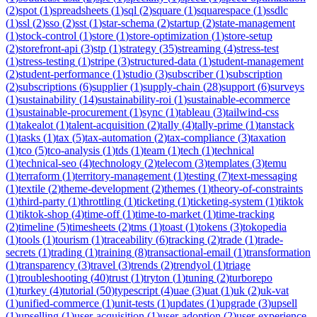
(
2
)
spot
(
1
)
spreadsheets
(
1
)
sql
(
2
)
square
(
1
)
squarespace
(
1
)
ssdlc
(
1
)
ssl
(
2
)
sso
(
2
)
sst
(
1
)
star-schema
(
2
)
startup
(
2
)
state-management
(
1
)
stock-control
(
1
)
store
(
1
)
store-optimization
(
1
)
store-setup
(
2
)
storefront-api
(
3
)
stp
(
1
)
strategy
(
35
)
streaming
(
4
)
stress-test
(
1
)
stress-testing
(
1
)
stripe
(
3
)
structured-data
(
1
)
student-management
(
2
)
student-performance
(
1
)
studio
(
3
)
subscriber
(
1
)
subscription
(
2
)
subscriptions
(
6
)
supplier
(
1
)
supply-chain
(
28
)
support
(
6
)
surveys
(
1
)
sustainability
(
14
)
sustainability-roi
(
1
)
sustainable-ecommerce
(
1
)
sustainable-procurement
(
1
)
sync
(
1
)
tableau
(
3
)
tailwind-css
(
1
)
takealot
(
1
)
talent-acquisition
(
2
)
tally
(
4
)
tally-prime
(
1
)
tanstack
(
1
)
tasks
(
1
)
tax
(
5
)
tax-automation
(
2
)
tax-compliance
(
3
)
taxation
(
1
)
tco
(
5
)
tco-analysis
(
1
)
tds
(
1
)
team
(
1
)
tech
(
1
)
technical
(
1
)
technical-seo
(
4
)
technology
(
2
)
telecom
(
3
)
templates
(
3
)
temu
(
1
)
terraform
(
1
)
territory-management
(
1
)
testing
(
7
)
text-messaging
(
1
)
textile
(
2
)
theme-development
(
2
)
themes
(
1
)
theory-of-constraints
(
1
)
third-party
(
1
)
throttling
(
1
)
ticketing
(
1
)
ticketing-system
(
1
)
tiktok
(
1
)
tiktok-shop
(
4
)
time-off
(
1
)
time-to-market
(
1
)
time-tracking
(
2
)
timeline
(
5
)
timesheets
(
2
)
tms
(
1
)
toast
(
1
)
tokens
(
3
)
tokopedia
(
1
)
tools
(
1
)
tourism
(
1
)
traceability
(
6
)
tracking
(
2
)
trade
(
1
)
trade-
secrets
(
1
)
trading
(
1
)
training
(
8
)
transactional-email
(
1
)
transformation
(
1
)
transparency
(
3
)
travel
(
3
)
trends
(
2
)
trendyol
(
1
)
triage
(
1
)
troubleshooting
(
40
)
trust
(
1
)
tryton
(
1
)
tuning
(
2
)
turborepo
(
1
)
turkey
(
4
)
tutorial
(
50
)
typescript
(
4
)
uae
(
3
)
uat
(
1
)
uk
(
2
)
uk-vat
(
1
)
unified-commerce
(
1
)
unit-tests
(
1
)
updates
(
1
)
upgrade
(
3
)
upsell
(
1
)
upselling
(
1
)
user-acquisition
(
1
)
user-adoption
(
2
)
user-experience