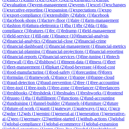
(
2
)
evaluation
(
3
)
event-management
(
2
)
events
(
1
)
excel
(
3
)
exchanges
(
1
)
executive-reporting
(
1
)
expansion
(
1
)
expectations
(
1
)
expo
(
1
)
export-compliance
(
1
)
extensibility
(
2
)
fabric
(
1
)
facebook
(
1
)
facebook-shops
(
1
)
factory-floor
(
1
)
faire
(
1
)
farm-management
(
1
)
fashion
(
6
)
fattura-elettronica
(
1
)
fba
(
1
)
fbr
(
2
)
fda
(
1
)
fda-
compliance
(
3
)
features
(
1
)
fec
(
1
)
fedramp
(
1
)
field-management
(
1
)
field-service
(
1
)
fill-rate
(
1
)
finance
(
10
)
financial-analysis
(
2
)
financial-analytics
(
2
)
financial-close
(
2
)
financial-crime
(
1
)
financial-dashboard
(
1
)
financial-management
(
1
)
financial-metrics
(
1
)
financial-planning
(
1
)
financial-projections
(
1
)
financial-reporting
(
4
)
financial-reports
(
2
)
financial-services
(
3
)
fine-tuning
(
1
)
fintech
(
3
)
firewall
(
1
)
firs
(
2
)
fishbowl
(
1
)
fitment-data
(
1
)
fitness
(
1
)
fleet
(
1
)
fleet-management
(
1
)
flipkart
(
2
)
food-beverage
(
4
)
food-cost
(
1
)
food-manufacturing
(
1
)
food-safety
(
1
)
forecasting
(
9
)
forex
(
1
)
formulas
(
1
)
framework
(
2
)
france
(
1
)
frappe
(
4
)
frappe-cloud
(
1
)
fraud-detection
(
2
)
fraud-prevention
(
2
)
free
(
1
)
free-accounting
(
1
)
free-tool
(
1
)
free-tools
(
1
)
free-zone
(
1
)
freelancer
(
2
)
freelancers
(
1
)
freshbooks
(
2
)
freshdesk
(
1
)
freshsales
(
1
)
freshworks
(
1
)
frontend
(
3
)
fruugo
(
1
)
fta
(
1
)
fulfillment
(
7
)
functions
(
2
)
fund-accounting
(
2
)
fundraising
(
1
)
funnel-builder
(
2
)
funnels
(
4
)
furniture
(
2
)
future
(
3
)
future-of-work
(
1
)
gantt
(
1
)
gateway
(
1
)
gateways
(
1
)
gcc
(
1
)
gcp
(
2
)
gdpr
(
12
)
gds
(
1
)
gemini
(
1
)
general-ai
(
1
)
generation
(
1
)
generative-
ai
(
2
)
geo
(
1
)
germany
(
23
)
getting-started
(
1
)
github-actions
(
3
)
global
(
3
)
global-compliance
(
1
)
global-ecommerce
(
1
)
global-expansion