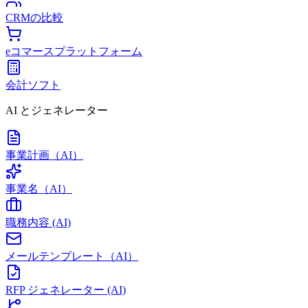
CRMの比較
eコマースプラットフォーム
会計ソフト
AI とジェネレーター
事業計画（AI）
事業名（AI）
職務内容 (AI)
メールテンプレート（AI）
RFP ジェネレーター (AI)