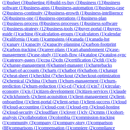
(
1
)
budget
(
3
)
budgeting
(
6
)
build-vs-buy
(
3
)
business
(
13
)
business
software
(
1
)
business-apps
(
1
)
business-automation
(
1
)
business-case
(
2
)
business-continuity
(
2
)
business-growth
(
1
)
business-intelligence
(
26
)
business-one
(
1
)
business-operations
(
1
)
business-plan
(
1
)
business-process
(
8
)
business-processes
(
1
)
business-software
(
1
)
business-strategy
(
12
)
business-tools
(
2
)
buyer-portal
(
1
)
buyers-
guide
(
1
)
caching
(
6
)
calculation-groups
(
1
)
calculators
(
1
)
calendar
(
3
)
california
(
1
)
cam
(
1
)
campaigns
(
4
)
canada
(
1
)
canada-hst
(
1
)
canary
(
1
)
capacity
(
2
)
capacity-planning
(
2
)
carbon-footprint
(
2
)
carbon-tracking
(
3
)
career-plans
(
1
)
cart-abandonment
(
2
)
case-
management
(
2
)
case-study
(
11
)
cash-flow
(
4
)
catalog
(
2
)
catalog-sync
(
1
)
category-pages
(
1
)
ccpa
(
2
)
cdn
(
2
)
certification
(
2
)
cfdi
(
1
)
cfo
(
2
)
change-management
(
6
)
channel-manager
(
1
)
chargebacks
(
1
)
chart-of-accounts
(
3
)
charts
(
1
)
chatbot
(
6
)
chatbots
(
1
)
chatgpt
(
2
)
cheat-sheet
(
1
)
checklist
(
7
)
checkout
(
2
)
checkout-optimization
(
2
)
chemical
(
2
)
china
(
1
)
churn
(
1
)
churn-management
(
1
)
churn-
prediction
(
2
)
churn-reduction
(
1
)
ci-cd
(
7
)
cicd
(
1
)
cin7
(
1
)
circular-
economy
(
1
)
cis
(
1
)
citizen-development
(
3
)
citizen-services
(
1
)
claude
(
2
)
clickfunnels
(
2
)
client-acquisition
(
1
)
client-management
(
2
)
client-
onboarding
(
1
)
client-portal
(
2
)
client-setup
(
1
)
client-success
(
1
)
cloud
(
8
)
cloud-accounting
(
1
)
cloud-cost
(
1
)
cloud-erp
(
3
)
cloud-hosting
(
2
)
cloud-security
(
2
)
cloudflare
(
1
)
clover
(
1
)
clv
(
2
)
cmms
(
1
)
cohort-
analysis
(
2
)
collaboration
(
3
)
colombia
(
1
)
commission-tracking
(
1
)
community
(
3
)
company
(
1
)
company-story
(
1
)
comparison
(
88
)
comparisons
(
1
)
compensation
(
1
)
compiere
(
2
)
compliance