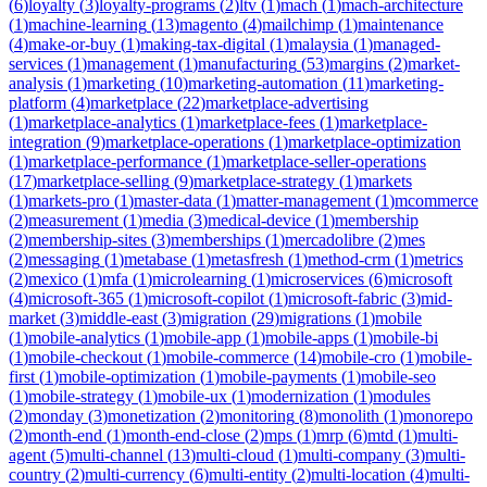
(
6
)
loyalty
(
3
)
loyalty-programs
(
2
)
ltv
(
1
)
mach
(
1
)
mach-architecture
(
1
)
machine-learning
(
13
)
magento
(
4
)
mailchimp
(
1
)
maintenance
(
4
)
make-or-buy
(
1
)
making-tax-digital
(
1
)
malaysia
(
1
)
managed-
services
(
1
)
management
(
1
)
manufacturing
(
53
)
margins
(
2
)
market-
analysis
(
1
)
marketing
(
10
)
marketing-automation
(
11
)
marketing-
platform
(
4
)
marketplace
(
22
)
marketplace-advertising
(
1
)
marketplace-analytics
(
1
)
marketplace-fees
(
1
)
marketplace-
integration
(
9
)
marketplace-operations
(
1
)
marketplace-optimization
(
1
)
marketplace-performance
(
1
)
marketplace-seller-operations
(
17
)
marketplace-selling
(
9
)
marketplace-strategy
(
1
)
markets
(
1
)
markets-pro
(
1
)
master-data
(
1
)
matter-management
(
1
)
mcommerce
(
2
)
measurement
(
1
)
media
(
3
)
medical-device
(
1
)
membership
(
2
)
membership-sites
(
3
)
memberships
(
1
)
mercadolibre
(
2
)
mes
(
2
)
messaging
(
1
)
metabase
(
1
)
metasfresh
(
1
)
method-crm
(
1
)
metrics
(
2
)
mexico
(
1
)
mfa
(
1
)
microlearning
(
1
)
microservices
(
6
)
microsoft
(
4
)
microsoft-365
(
1
)
microsoft-copilot
(
1
)
microsoft-fabric
(
3
)
mid-
market
(
3
)
middle-east
(
3
)
migration
(
29
)
migrations
(
1
)
mobile
(
1
)
mobile-analytics
(
1
)
mobile-app
(
1
)
mobile-apps
(
1
)
mobile-bi
(
1
)
mobile-checkout
(
1
)
mobile-commerce
(
14
)
mobile-cro
(
1
)
mobile-
first
(
1
)
mobile-optimization
(
1
)
mobile-payments
(
1
)
mobile-seo
(
1
)
mobile-strategy
(
1
)
mobile-ux
(
1
)
modernization
(
1
)
modules
(
2
)
monday
(
3
)
monetization
(
2
)
monitoring
(
8
)
monolith
(
1
)
monorepo
(
2
)
month-end
(
1
)
month-end-close
(
2
)
mps
(
1
)
mrp
(
6
)
mtd
(
1
)
multi-
agent
(
5
)
multi-channel
(
13
)
multi-cloud
(
1
)
multi-company
(
3
)
multi-
country
(
2
)
multi-currency
(
6
)
multi-entity
(
2
)
multi-location
(
4
)
multi-