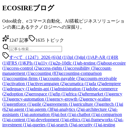
ECOSIREブログ
Odoo統合、eコマース自動化、AI搭載ビジネスソリューショ
ンの裏にあるテクノロジーへの深掘り。
1247
記事
1635
トピック
すべて（1247）
2026
(
6
)
3d
(
1
)
3pl
(
3
)
4pl
(
1
)
AP-AR
(
1
)
HR
(
1
)
IFRS
(
1
)
KPIs
(
1
)
a11y
(
1
)
a2p-10dlc
(
1
)
ab-testing
(
5
)
about-ecosire
(
1
)
access-control
(
2
)
access-rights
(
1
)
accessibility
(
3
)
account-
management
(
1
)
accounting
(
83
)
accounting-comparison
(
1
)
accounting-firms
(
1
)
accounts-payable
(
3
)
accounts-receivable
(
1
)
activation
(
1
)
activecampaign
(
2
)
acumatica
(
1
)
ada
(
2
)
adempiere
(
1
)
adequacy
(
1
)
admin-api
(
1
)
administration
(
1
)
adobe-commerce
(
2
)
adoption
(
2
)
aerospace
(
1
)
afip
(
1
)
africa
(
2
)
aftermarket
(
1
)
agency
(
13
)
agency-automation
(
1
)
agency-growth
(
2
)
agency-scaling
(
1
)
agentforce
(
1
)
agile
(
2
)
agreements
(
1
)
agriculture
(
3
)
agritech
(
1
)
ai
(
62
)
ai-agent
(
1
)
ai-agents
(
38
)
ai-analytics
(
2
)
ai-architecture
(
2
)
ai-
assistants
(
1
)
ai-automation
(
6
)
ai-bot
(
1
)
ai-chatbot
(
1
)
ai-comparison
(
1
)
ai-content
(
1
)
ai-development
(
1
)
ai-ethics
(
1
)
ai-frameworks
(
2
)
ai-
investment
(
1
)
ai-queries
(
1
)
ai-search
(
3
)
ai-security
(
1
)
ai-testing