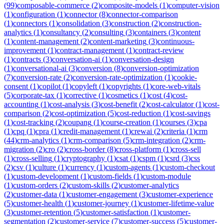
(
99
)
composable-commerce
(
2
)
composite-models
(
1
)
computer-vision
(
1
)
configuration
(
1
)
connector
(
8
)
connector-comparison
(
1
)
connectors
(
1
)
consolidation
(
3
)
construction
(
2
)
construction-
analytics
(
1
)
consultancy
(
2
)
consulting
(
3
)
containers
(
3
)
content
(
1
)
content-management
(
2
)
content-marketing
(
3
)
continuous-
improvement
(
1
)
contract-management
(
1
)
contract-review
(
1
)
contracts
(
3
)
conversation-ai
(
1
)
conversation-design
(
1
)
conversational-ai
(
3
)
conversion
(
8
)
conversion-optimization
(
7
)
conversion-rate
(
2
)
conversion-rate-optimization
(
1
)
cookie-
consent
(
1
)
copilot
(
1
)
copyleft
(
1
)
copyrights
(
1
)
core-web-vitals
(
5
)
corporate-tax
(
1
)
corrective
(
1
)
cosmetics
(
1
)
cost
(
4
)
cost-
accounting
(
1
)
cost-analysis
(
3
)
cost-benefit
(
2
)
cost-calculator
(
1
)
cost-
comparison
(
2
)
cost-optimization
(
5
)
cost-reduction
(
1
)
cost-savings
(
1
)
cost-tracking
(
2
)
coupang
(
1
)
course-creation
(
1
)
courses
(
3
)
cpa
(
1
)
cpq
(
1
)
cpra
(
1
)
credit-management
(
1
)
crewai
(
2
)
criteria
(
1
)
crm
(
44
)
crm-analytics
(
1
)
crm-comparison
(
5
)
crm-integration
(
2
)
crm-
migration
(
2
)
cro
(
2
)
cross-border
(
8
)
cross-platform
(
1
)
cross-sell
(
1
)
cross-selling
(
1
)
cryptography
(
1
)
csat
(
1
)
cspm
(
1
)
csrd
(
3
)
css
(
2
)
csv
(
1
)
culture
(
1
)
currency
(
1
)
custom-agents
(
1
)
custom-checkout
(
1
)
custom-development
(
1
)
custom-fields
(
1
)
custom-module
(
1
)
custom-orders
(
2
)
custom-skills
(
2
)
customer-analytics
(
2
)
customer-data
(
1
)
customer-engagement
(
3
)
customer-experience
(
5
)
customer-health
(
1
)
customer-journey
(
1
)
customer-lifetime-value
(
3
)
customer-retention
(
5
)
customer-satisfaction
(
1
)
customer-
segmentation
(
2
)
customer-service
(
7
)
customer-success
(
5
)
customer-