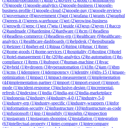
(
1
)
global-operations
(
1
)
gmp
(
2
)
go-live
(
2
)
gobd
(
1
)
gohighlevel
(
76
)
google
(
1
)
google-analytics
(
2
)
google-business
(
1
)
google-
business-profile
(
1
)
google-cloud
(
2
)
google-pay
(
1
)
google-reviews
(
1
)
governance
(
8
)
government
(
3
)
gpt
(
1
)
grafana
(
1
)
grants
(
2
)
graphql
(
3
)
green-it
(
1
)
green-warehouse
(
1
)
gri
(
2
)
growing-business
(
1
)
growth
(
1
)
grpc
(
1
)
gst
(
7
)
gta
(
1
)
guide
(
43
)
gxp
(
2
)
gym
(
1
)
haccp
(
2
)
handmade
(
3
)
hardening
(
2
)
hardware
(
1
)
hcm
(
1
)
headless
(
4
)
headless-commerce
(
3
)
headless-erp
(
1
)
healthcare
(
9
)
healthcare-
analytics
(
1
)
healthcare-dashboards
(
1
)
helpdesk
(
7
)
hepsiburada
(
1
)
hetzner
(
1
)
higher-ed
(
1
)
hipaa
(
5
)
hiring
(
4
)
hmac
(
1
)
hmrc
(
2
)
home-goods
(
1
)
home-services
(
1
)
hospitality
(
5
)
hosting
(
3
)
hotel
(
1
)
hotel-management
(
1
)
hr
(
20
)
hr-analytics
(
2
)
hr-automation
(
1
)
hr-
compliance
(
1
)
hrms
(
1
)
hubspot
(
7
)
human-machine
(
1
)
hvac
(
2
)
hybrid
(
1
)
hydrogen
(
3
)
hyperautomation
(
1
)
i18n
(
2
)
iam
(
1
)
ibm
(
1
)
icms
(
1
)
idempiere
(
1
)
idempotency
(
1
)
identity
(
4
)
ifrs-15
(
1
)
image-
optimization
(
1
)
impact
(
1
)
impact-measurement
(
1
)
implementation
(
44
)
implementation-partner
(
1
)
import
(
1
)
import-export
(
1
)
import-
mode
(
1
)
incident-response
(
3
)
inclusive-design
(
1
)
incremental-
refresh
(
2
)
indexing
(
1
)
india
(
5
)
india-gst
(
2
)
india-marketplace
(
1
)
indonesia
(
2
)
industry
(
4
)
industry-4-0
(
17
)
industry-5-0
(
1
)
industry-erp
(
1
)
industry-specific
(
1
)
industry-wrappers
(
1
)
infor
(
1
)
information-security
(
2
)
infrastructure
(
10
)
infrastructure-as-code
(
1
)
infusionsoft
(
1
)
inp
(
1
)
insightly
(
1
)
insights
(
2
)
inspection
(
1
)
instagram
(
1
)
instagram-shopping
(
2
)
installation
(
1
)
integration
(
63
)
intellectual-property
(
1
)
inter-company
(
1
)
intercompany