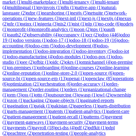
market
(
1
)
multi-marketplace
(
1
)
multi-tenancy
(
1
)
multi-tenant
(
4
)
multilingual
(
1
)
myinvois
(
1
)
n8n
(
1
)
native-app
(
1
)
natural-
language
(
2
)
ndpr
(
1
)
nearshoring
(
1
)
nestjs
(
5
)
netsuite
(
5
)
network-
operations
(
1
)
new-features
(
3
)
next-intl
(
1
)
next-js
(
1
)
nextjs
(
4
)
nexus
(
2
)
nfe
(
1
)
nginx
(
1
)
nigeria
(
3
)
nis2
(
1
)
nist
(
1
)
nlp
(
1
)
no-code
(
6
)
nodejs
(
1
)
nonprofit
(
4
)
nonprofit-analytics
(
1
)
noon
(
2
)
nps
(
1
)
oauth
(
1
)
oauth2
(
2
)
observability
(
4
)
occupancy
(
1
)
ocr
(
2
)
odoo
(
446
)
odoo
19
(
1
)
odoo versions
(
1
)
odoo-17
(
1
)
odoo-18
(
1
)
odoo-19
(
16
)
odoo-
accounting
(
6
)
odoo-crm
(
5
)
odoo-development
(
8
)
odoo-
implementation
(
1
)
odoo-integration
(
1
)
odoo-inventory
(
5
)
odoo-iot
(
1
)
odoo-manufacturing
(
4
)
odoo-modules
(
1
)
odoo-pos
(
1
)
odoo-
studio
(
1
)
oee
(
2
)
ofbiz
(
1
)
oidc
(
2
)
okrs
(
1
)
omnichannel
(
4
)
on-premise
(
1
)
on-premises
(
1
)
onboarding
(
6
)
online-courses
(
2
)
online-learning
(
2
)
online-reputation
(
1
)
online-store-2.0
(
1
)
open-source
(
6
)
open-
source-bi
(
1
)
open-source-erp
(
13
)
openai
(
1
)
openclaw
(
85
)
operations
(
6
)
optimization
(
21
)
orchestration
(
6
)
order-accuracy
(
1
)
order-
management
(
2
)
order-routing
(
1
)
orders
(
1
)
organizational-change
(
1
)
orm
(
3
)
oss
(
1
)
otto
(
3
)
outsourcing
(
3
)
owasp
(
1
)
owl
(
2
)
ownership
(
1
)
ozon
(
1
)
packaging
(
2
)
page-objects
(
1
)
paginated-reports
(
1
)
pagination
(
1
)
pajak
(
1
)
pakistan
(
2
)
paperless
(
1
)
parts-distribution
(
1
)
parts-management
(
1
)
patents
(
1
)
patient-analytics
(
1
)
patient-care
(
2
)
patient-management
(
1
)
patient-recall
(
1
)
patterns
(
5
)
payment
(
1
)
payment-gateways
(
1
)
payment-security
(
2
)
payment-terms
(
1
)
payments
(
5
)
payroll
(
18
)
pci-dss
(
4
)
pdf
(
2
)
pdfkit
(
1
)
pdpl
(
2
)
peachtree
(
2
)
penetration-testing
(
1
)
people-analytics