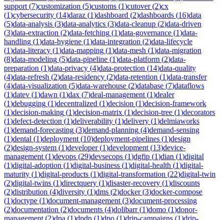
support
(
7
)
customization
(
5
)
customs
(
1
)
cutover
(
2
)
cx
(
1
)
cybersecurity
(
14
)
daraz
(
1
)
dashboard
(
2
)
dashboards
(
16
)
data
(
5
)
data-analysis
(
3
)
data-analytics
(
3
)
data-cleanup
(
2
)
data-driven
(
3
)
data-extraction
(
2
)
data-fetching
(
1
)
data-governance
(
1
)
data-
handling
(
1
)
data-hygiene
(
1
)
data-integration
(
2
)
data-lifecycle
(
1
)
data-literacy
(
1
)
data-mapping
(
1
)
data-mesh
(
1
)
data-migration
(
8
)
data-modeling
(
5
)
data-pipeline
(
1
)
data-platform
(
2
)
data-
preparation
(
1
)
data-privacy
(
4
)
data-protection
(
14
)
data-quality
(
4
)
data-refresh
(
2
)
data-residency
(
2
)
data-retention
(
1
)
data-transfer
(
4
)
data-visualization
(
5
)
data-warehouse
(
2
)
database
(
7
)
dataflows
(
1
)
datev
(
1
)
dawn
(
1
)
dax
(
7
)
deal-management
(
1
)
dealer
(
1
)
debugging
(
1
)
decentralized
(
1
)
decision
(
1
)
decision-framework
(
1
)
decision-making
(
1
)
decision-matrix
(
1
)
decision-tree
(
1
)
decorators
(
1
)
defect-detection
(
1
)
deliverability
(
1
)
delivery
(
1
)
delmiaworks
(
1
)
demand-forecasting
(
3
)
demand-planning
(
4
)
demand-sensing
(
1
)
dental
(
1
)
deployment
(
10
)
deployment-pipelines
(
1
)
design
(
2
)
design-system
(
1
)
developer
(
1
)
development
(
13
)
device-
management
(
1
)
devops
(
29
)
devsecops
(
1
)
dgfip
(
1
)
dian
(
1
)
digital
(
1
)
digital-adoption
(
1
)
digital-business
(
1
)
digital-health
(
1
)
digital-
maturity
(
1
)
digital-products
(
1
)
digital-transformation
(
22
)
digital-twin
(
2
)
digital-twins
(
1
)
directquery
(
1
)
disaster-recovery
(
1
)
discounts
(
2
)
distribution
(
4
)
diversity
(
1
)
dms
(
2
)
docker
(
3
)
docker-compose
(
1
)
doctype
(
1
)
document-management
(
3
)
document-processing
(
2
)
documentation
(
2
)
documents
(
4
)
dolibarr
(
1
)
domo
(
1
)
donor-
management
(
2
)
dpa
(
1
)
dpdp
(
1
)
dpo
(
1
)
drip-campaigns
(
1
)
drip-