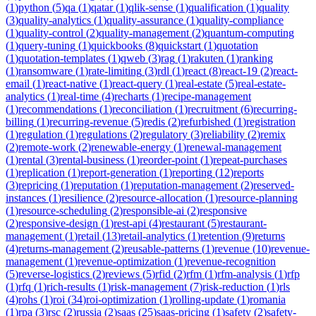
(
1
)
python
(
5
)
qa
(
1
)
qatar
(
1
)
qlik-sense
(
1
)
qualification
(
1
)
quality
(
3
)
quality-analytics
(
1
)
quality-assurance
(
1
)
quality-compliance
(
1
)
quality-control
(
2
)
quality-management
(
2
)
quantum-computing
(
1
)
query-tuning
(
1
)
quickbooks
(
8
)
quickstart
(
1
)
quotation
(
1
)
quotation-templates
(
1
)
qweb
(
3
)
rag
(
1
)
rakuten
(
1
)
ranking
(
1
)
ransomware
(
1
)
rate-limiting
(
3
)
rdl
(
1
)
react
(
8
)
react-19
(
2
)
react-
email
(
1
)
react-native
(
1
)
react-query
(
1
)
real-estate
(
5
)
real-estate-
analytics
(
1
)
real-time
(
4
)
recharts
(
1
)
recipe-management
(
1
)
recommendations
(
1
)
reconciliation
(
1
)
recruitment
(
6
)
recurring-
billing
(
1
)
recurring-revenue
(
5
)
redis
(
2
)
refurbished
(
1
)
registration
(
1
)
regulation
(
1
)
regulations
(
2
)
regulatory
(
3
)
reliability
(
2
)
remix
(
2
)
remote-work
(
2
)
renewable-energy
(
1
)
renewal-management
(
1
)
rental
(
3
)
rental-business
(
1
)
reorder-point
(
1
)
repeat-purchases
(
1
)
replication
(
1
)
report-generation
(
1
)
reporting
(
12
)
reports
(
3
)
repricing
(
1
)
reputation
(
1
)
reputation-management
(
2
)
reserved-
instances
(
1
)
resilience
(
2
)
resource-allocation
(
1
)
resource-planning
(
1
)
resource-scheduling
(
2
)
responsible-ai
(
2
)
responsive
(
2
)
responsive-design
(
1
)
rest-api
(
4
)
restaurant
(
5
)
restaurant-
management
(
1
)
retail
(
13
)
retail-analytics
(
1
)
retention
(
9
)
returns
(
4
)
returns-management
(
2
)
reusable-patterns
(
1
)
revenue
(
10
)
revenue-
management
(
1
)
revenue-optimization
(
1
)
revenue-recognition
(
5
)
reverse-logistics
(
2
)
reviews
(
5
)
rfid
(
2
)
rfm
(
1
)
rfm-analysis
(
1
)
rfp
(
1
)
rfq
(
1
)
rich-results
(
1
)
risk-management
(
7
)
risk-reduction
(
1
)
rls
(
4
)
rohs
(
1
)
roi
(
34
)
roi-optimization
(
1
)
rolling-update
(
1
)
romania
(
1
)
rpa
(
3
)
rsc
(
2
)
russia
(
2
)
saas
(
25
)
saas-pricing
(
1
)
safety
(
2
)
safety-