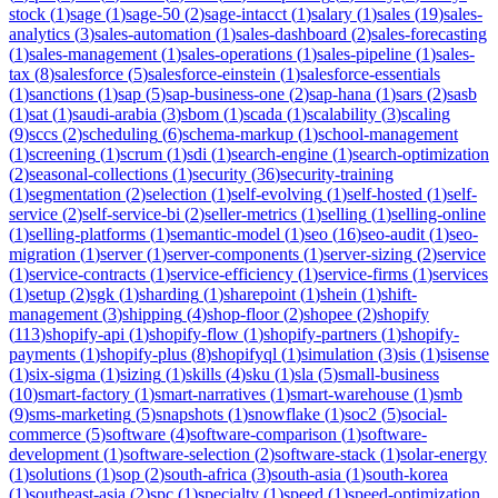
stock
(
1
)
sage
(
1
)
sage-50
(
2
)
sage-intacct
(
1
)
salary
(
1
)
sales
(
19
)
sales-
analytics
(
3
)
sales-automation
(
1
)
sales-dashboard
(
2
)
sales-forecasting
(
1
)
sales-management
(
1
)
sales-operations
(
1
)
sales-pipeline
(
1
)
sales-
tax
(
8
)
salesforce
(
5
)
salesforce-einstein
(
1
)
salesforce-essentials
(
1
)
sanctions
(
1
)
sap
(
5
)
sap-business-one
(
2
)
sap-hana
(
1
)
sars
(
2
)
sasb
(
1
)
sat
(
1
)
saudi-arabia
(
3
)
sbom
(
1
)
scada
(
1
)
scalability
(
3
)
scaling
(
9
)
sccs
(
2
)
scheduling
(
6
)
schema-markup
(
1
)
school-management
(
1
)
screening
(
1
)
scrum
(
1
)
sdi
(
1
)
search-engine
(
1
)
search-optimization
(
2
)
seasonal-collections
(
1
)
security
(
36
)
security-training
(
1
)
segmentation
(
2
)
selection
(
1
)
self-evolving
(
1
)
self-hosted
(
1
)
self-
service
(
2
)
self-service-bi
(
2
)
seller-metrics
(
1
)
selling
(
1
)
selling-online
(
1
)
selling-platforms
(
1
)
semantic-model
(
1
)
seo
(
16
)
seo-audit
(
1
)
seo-
migration
(
1
)
server
(
1
)
server-components
(
1
)
server-sizing
(
2
)
service
(
1
)
service-contracts
(
1
)
service-efficiency
(
1
)
service-firms
(
1
)
services
(
1
)
setup
(
2
)
sgk
(
1
)
sharding
(
1
)
sharepoint
(
1
)
shein
(
1
)
shift-
management
(
3
)
shipping
(
4
)
shop-floor
(
2
)
shopee
(
2
)
shopify
(
113
)
shopify-api
(
1
)
shopify-flow
(
1
)
shopify-partners
(
1
)
shopify-
payments
(
1
)
shopify-plus
(
8
)
shopifyql
(
1
)
simulation
(
3
)
sis
(
1
)
sisense
(
1
)
six-sigma
(
1
)
sizing
(
1
)
skills
(
4
)
sku
(
1
)
sla
(
5
)
small-business
(
10
)
smart-factory
(
1
)
smart-narratives
(
1
)
smart-warehouse
(
1
)
smb
(
9
)
sms-marketing
(
5
)
snapshots
(
1
)
snowflake
(
1
)
soc2
(
5
)
social-
commerce
(
5
)
software
(
4
)
software-comparison
(
1
)
software-
development
(
1
)
software-selection
(
2
)
software-stack
(
1
)
solar-energy
(
1
)
solutions
(
1
)
sop
(
2
)
south-africa
(
3
)
south-asia
(
1
)
south-korea
(
1
)
southeast-asia
(
2
)
spc
(
1
)
specialty
(
1
)
speed
(
1
)
speed-optimization