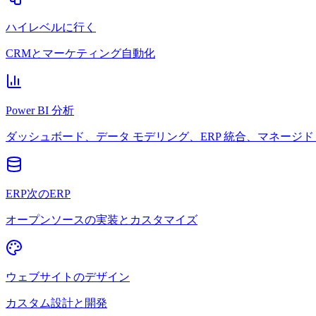
ハイレベルに行く
CRMとマーケティング自動化
Power BI 分析
ダッシュボード、データ モデリング、ERP 統合、マネージド 
ERP次のERP
オープンソースの実装とカスタマイズ
ウェブサイトのデザイン
カスタム設計と開発