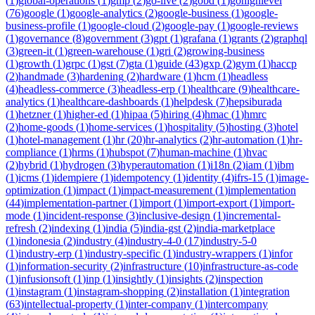
(
1
)
global-operations
(
1
)
gmp
(
2
)
go-live
(
2
)
gobd
(
1
)
gohighlevel
(
76
)
google
(
1
)
google-analytics
(
2
)
google-business
(
1
)
google-
business-profile
(
1
)
google-cloud
(
2
)
google-pay
(
1
)
google-reviews
(
1
)
governance
(
8
)
government
(
3
)
gpt
(
1
)
grafana
(
1
)
grants
(
2
)
graphql
(
3
)
green-it
(
1
)
green-warehouse
(
1
)
gri
(
2
)
growing-business
(
1
)
growth
(
1
)
grpc
(
1
)
gst
(
7
)
gta
(
1
)
guide
(
43
)
gxp
(
2
)
gym
(
1
)
haccp
(
2
)
handmade
(
3
)
hardening
(
2
)
hardware
(
1
)
hcm
(
1
)
headless
(
4
)
headless-commerce
(
3
)
headless-erp
(
1
)
healthcare
(
9
)
healthcare-
analytics
(
1
)
healthcare-dashboards
(
1
)
helpdesk
(
7
)
hepsiburada
(
1
)
hetzner
(
1
)
higher-ed
(
1
)
hipaa
(
5
)
hiring
(
4
)
hmac
(
1
)
hmrc
(
2
)
home-goods
(
1
)
home-services
(
1
)
hospitality
(
5
)
hosting
(
3
)
hotel
(
1
)
hotel-management
(
1
)
hr
(
20
)
hr-analytics
(
2
)
hr-automation
(
1
)
hr-
compliance
(
1
)
hrms
(
1
)
hubspot
(
7
)
human-machine
(
1
)
hvac
(
2
)
hybrid
(
1
)
hydrogen
(
3
)
hyperautomation
(
1
)
i18n
(
2
)
iam
(
1
)
ibm
(
1
)
icms
(
1
)
idempiere
(
1
)
idempotency
(
1
)
identity
(
4
)
ifrs-15
(
1
)
image-
optimization
(
1
)
impact
(
1
)
impact-measurement
(
1
)
implementation
(
44
)
implementation-partner
(
1
)
import
(
1
)
import-export
(
1
)
import-
mode
(
1
)
incident-response
(
3
)
inclusive-design
(
1
)
incremental-
refresh
(
2
)
indexing
(
1
)
india
(
5
)
india-gst
(
2
)
india-marketplace
(
1
)
indonesia
(
2
)
industry
(
4
)
industry-4-0
(
17
)
industry-5-0
(
1
)
industry-erp
(
1
)
industry-specific
(
1
)
industry-wrappers
(
1
)
infor
(
1
)
information-security
(
2
)
infrastructure
(
10
)
infrastructure-as-code
(
1
)
infusionsoft
(
1
)
inp
(
1
)
insightly
(
1
)
insights
(
2
)
inspection
(
1
)
instagram
(
1
)
instagram-shopping
(
2
)
installation
(
1
)
integration
(
63
)
intellectual-property
(
1
)
inter-company
(
1
)
intercompany