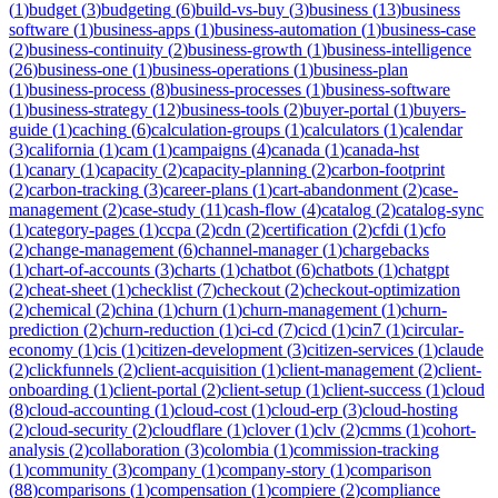
(
1
)
budget
(
3
)
budgeting
(
6
)
build-vs-buy
(
3
)
business
(
13
)
business
software
(
1
)
business-apps
(
1
)
business-automation
(
1
)
business-case
(
2
)
business-continuity
(
2
)
business-growth
(
1
)
business-intelligence
(
26
)
business-one
(
1
)
business-operations
(
1
)
business-plan
(
1
)
business-process
(
8
)
business-processes
(
1
)
business-software
(
1
)
business-strategy
(
12
)
business-tools
(
2
)
buyer-portal
(
1
)
buyers-
guide
(
1
)
caching
(
6
)
calculation-groups
(
1
)
calculators
(
1
)
calendar
(
3
)
california
(
1
)
cam
(
1
)
campaigns
(
4
)
canada
(
1
)
canada-hst
(
1
)
canary
(
1
)
capacity
(
2
)
capacity-planning
(
2
)
carbon-footprint
(
2
)
carbon-tracking
(
3
)
career-plans
(
1
)
cart-abandonment
(
2
)
case-
management
(
2
)
case-study
(
11
)
cash-flow
(
4
)
catalog
(
2
)
catalog-sync
(
1
)
category-pages
(
1
)
ccpa
(
2
)
cdn
(
2
)
certification
(
2
)
cfdi
(
1
)
cfo
(
2
)
change-management
(
6
)
channel-manager
(
1
)
chargebacks
(
1
)
chart-of-accounts
(
3
)
charts
(
1
)
chatbot
(
6
)
chatbots
(
1
)
chatgpt
(
2
)
cheat-sheet
(
1
)
checklist
(
7
)
checkout
(
2
)
checkout-optimization
(
2
)
chemical
(
2
)
china
(
1
)
churn
(
1
)
churn-management
(
1
)
churn-
prediction
(
2
)
churn-reduction
(
1
)
ci-cd
(
7
)
cicd
(
1
)
cin7
(
1
)
circular-
economy
(
1
)
cis
(
1
)
citizen-development
(
3
)
citizen-services
(
1
)
claude
(
2
)
clickfunnels
(
2
)
client-acquisition
(
1
)
client-management
(
2
)
client-
onboarding
(
1
)
client-portal
(
2
)
client-setup
(
1
)
client-success
(
1
)
cloud
(
8
)
cloud-accounting
(
1
)
cloud-cost
(
1
)
cloud-erp
(
3
)
cloud-hosting
(
2
)
cloud-security
(
2
)
cloudflare
(
1
)
clover
(
1
)
clv
(
2
)
cmms
(
1
)
cohort-
analysis
(
2
)
collaboration
(
3
)
colombia
(
1
)
commission-tracking
(
1
)
community
(
3
)
company
(
1
)
company-story
(
1
)
comparison
(
88
)
comparisons
(
1
)
compensation
(
1
)
compiere
(
2
)
compliance