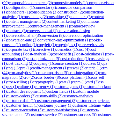
(
99
)
composable-commerce
(
2
)
composite-models
(
1
)
computer-vision
(
1
)
configuration
(
1
)
connector
(
8
)
connector-comparison
(
1
)
connectors
(
1
)
consolidation
(
3
)
construction
(
2
)
construction-
analytics
(
1
)
consultancy
(
2
)
consulting
(
3
)
containers
(
3
)
content
(
1
)
content-management
(
2
)
content-marketing
(
3
)
continuous-
improvement
(
1
)
contract-management
(
1
)
contract-review
(
1
)
contracts
(
3
)
conversation-ai
(
1
)
conversation-design
(
1
)
conversational-ai
(
3
)
conversion
(
8
)
conversion-optimization
(
7
)
conversion-rate
(
2
)
conversion-rate-optimization
(
1
)
cookie-
consent
(
1
)
copilot
(
1
)
copyleft
(
1
)
copyrights
(
1
)
core-web-vitals
(
5
)
corporate-tax
(
1
)
corrective
(
1
)
cosmetics
(
1
)
cost
(
4
)
cost-
accounting
(
1
)
cost-analysis
(
3
)
cost-benefit
(
2
)
cost-calculator
(
1
)
cost-
comparison
(
2
)
cost-optimization
(
5
)
cost-reduction
(
1
)
cost-savings
(
1
)
cost-tracking
(
2
)
coupang
(
1
)
course-creation
(
1
)
courses
(
3
)
cpa
(
1
)
cpq
(
1
)
cpra
(
1
)
credit-management
(
1
)
crewai
(
2
)
criteria
(
1
)
crm
(
44
)
crm-analytics
(
1
)
crm-comparison
(
5
)
crm-integration
(
2
)
crm-
migration
(
2
)
cro
(
2
)
cross-border
(
8
)
cross-platform
(
1
)
cross-sell
(
1
)
cross-selling
(
1
)
cryptography
(
1
)
csat
(
1
)
cspm
(
1
)
csrd
(
3
)
css
(
2
)
csv
(
1
)
culture
(
1
)
currency
(
1
)
custom-agents
(
1
)
custom-checkout
(
1
)
custom-development
(
1
)
custom-fields
(
1
)
custom-module
(
1
)
custom-orders
(
2
)
custom-skills
(
2
)
customer-analytics
(
2
)
customer-data
(
1
)
customer-engagement
(
3
)
customer-experience
(
5
)
customer-health
(
1
)
customer-journey
(
1
)
customer-lifetime-value
(
3
)
customer-retention
(
5
)
customer-satisfaction
(
1
)
customer-
segmentation
(
2
)
customer-service
(
7
)
customer-success
(
5
)
customer-