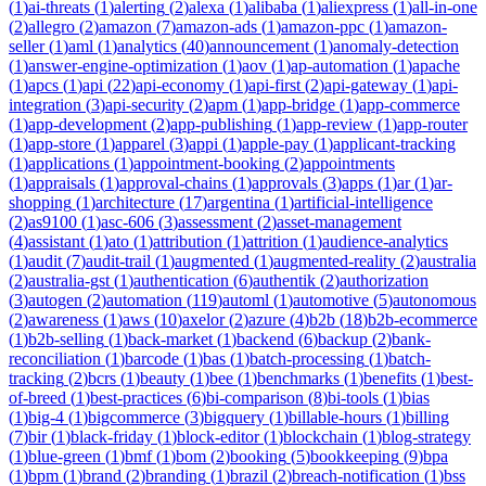
(
1
)
ai-threats
(
1
)
alerting
(
2
)
alexa
(
1
)
alibaba
(
1
)
aliexpress
(
1
)
all-in-one
(
2
)
allegro
(
2
)
amazon
(
7
)
amazon-ads
(
1
)
amazon-ppc
(
1
)
amazon-
seller
(
1
)
aml
(
1
)
analytics
(
40
)
announcement
(
1
)
anomaly-detection
(
1
)
answer-engine-optimization
(
1
)
aov
(
1
)
ap-automation
(
1
)
apache
(
1
)
apcs
(
1
)
api
(
22
)
api-economy
(
1
)
api-first
(
2
)
api-gateway
(
1
)
api-
integration
(
3
)
api-security
(
2
)
apm
(
1
)
app-bridge
(
1
)
app-commerce
(
1
)
app-development
(
2
)
app-publishing
(
1
)
app-review
(
1
)
app-router
(
1
)
app-store
(
1
)
apparel
(
3
)
appi
(
1
)
apple-pay
(
1
)
applicant-tracking
(
1
)
applications
(
1
)
appointment-booking
(
2
)
appointments
(
1
)
appraisals
(
1
)
approval-chains
(
1
)
approvals
(
3
)
apps
(
1
)
ar
(
1
)
ar-
shopping
(
1
)
architecture
(
17
)
argentina
(
1
)
artificial-intelligence
(
2
)
as9100
(
1
)
asc-606
(
3
)
assessment
(
2
)
asset-management
(
4
)
assistant
(
1
)
ato
(
1
)
attribution
(
1
)
attrition
(
1
)
audience-analytics
(
1
)
audit
(
7
)
audit-trail
(
1
)
augmented
(
1
)
augmented-reality
(
2
)
australia
(
2
)
australia-gst
(
1
)
authentication
(
6
)
authentik
(
2
)
authorization
(
3
)
autogen
(
2
)
automation
(
119
)
automl
(
1
)
automotive
(
5
)
autonomous
(
2
)
awareness
(
1
)
aws
(
10
)
axelor
(
2
)
azure
(
4
)
b2b
(
18
)
b2b-ecommerce
(
1
)
b2b-selling
(
1
)
back-market
(
1
)
backend
(
6
)
backup
(
2
)
bank-
reconciliation
(
1
)
barcode
(
1
)
bas
(
1
)
batch-processing
(
1
)
batch-
tracking
(
2
)
bcrs
(
1
)
beauty
(
1
)
bee
(
1
)
benchmarks
(
1
)
benefits
(
1
)
best-
of-breed
(
1
)
best-practices
(
6
)
bi-comparison
(
8
)
bi-tools
(
1
)
bias
(
1
)
big-4
(
1
)
bigcommerce
(
3
)
bigquery
(
1
)
billable-hours
(
1
)
billing
(
7
)
bir
(
1
)
black-friday
(
1
)
block-editor
(
1
)
blockchain
(
1
)
blog-strategy
(
1
)
blue-green
(
1
)
bmf
(
1
)
bom
(
2
)
booking
(
5
)
bookkeeping
(
9
)
bpa
(
1
)
bpm
(
1
)
brand
(
2
)
branding
(
1
)
brazil
(
2
)
breach-notification
(
1
)
bss