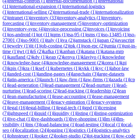
(
4
)
internal-controls
(
1
)
internal-documentation
(
1
)
international
(
11
)
international-expansion
(
1
)
international-logistics
(
1
)
international-selling
(
2
)
international-trade
(
1
)
internationalization
(
2
)
intranet
(
1
)
inventory
(
33
)
inventory-analytics
(
1
)
inventory-
forecasting
(
1
)
inventory-management
(
5
)
inventory-optimization
(
1
)
inventory-sync
(
4
)
invoice-processing
(
2
)
invoices
(
1
)
invoicing
(
1
)
ios-android
(
1
)
iot
(
11
)
iqms
(
1
)
isa-95
(
1
)
isms
(
1
)
iso-13485
(
1
)
iso-
27001
(
3
)
iso-9001
(
1
)
italy
(
1
)
iva
(
2
)
jamstack
(
1
)
japan
(
2
)
javascript
(
1
)
jewelry
(
1
)
jit
(
1
)
job-costing
(
2
)
jpk
(
1
)
json-rpc
(
2
)
jumia
(
1
)
just-in-
time
(
1
)
jwt
(
1
)
k6
(
2
)
kafka
(
1
)
kanban
(
3
)
katana
(
1
)
katana-mrp
(
1
)
kaufland
(
2
)
kdv
(
1
)
keap
(
2
)
kenya
(
1
)
klaviyo
(
1
)
knowledge
(
1
)
knowledge-base
(
4
)
knowledge-management
(
2
)
korea
(
1
)
kpi
(
3
)
kpis
(
3
)
kra
(
1
)
ksef
(
1
)
kubernetes
(
1
)
kvkk
(
1
)
kyc
(
1
)
labor-law
(
1
)
landed-cost
(
1
)
landing-pages
(
4
)
langchain
(
3
)
large-datasets
(
1
)
latin-america
(
3
)
launch
(
1
)
law-firm
(
1
)
law-firms
(
1
)
lazada
(
1
)
lcp
(
1
)
lead-generation
(
3
)
lead-management
(
2
)
lead-nurture
(
1
)
lead-
nurturing
(
1
)
lead-scoring
(
2
)
lead-tracking
(
1
)
leadership
(
2
)
lean
(
1
)
lean-manufacturing
(
1
)
lease-accounting
(
1
)
lease-management
(
2
)
leave-management
(
1
)
legacy-migration
(
1
)
legacy-systems
(
1
)
legal
(
16
)
legal-billing
(
1
)
legal-tech
(
1
)
lgpd
(
1
)
licensing
(
7
)
lightspeed
(
1
)
liquid
(
1
)
liquidity
(
1
)
listing
(
1
)
listing-optimization
(
1
)
live-chat
(
1
)
live-dashboards
(
1
)
live-shopping
(
1
)
llm
(
4
)
llm-
visibility
(
1
)
lms
(
3
)
load-balancing
(
1
)
load-testing
(
3
)
local
(
1
)
local-
seo
(
4
)
localization
(
24
)
logging
(
1
)
logistics
(
14
)
logistics-analytics
(
1
)
lohnsteuer
(
1
)
looker
(
2
)
looker-studio
(
2
)
lot-tracking
(
1
)
low-code