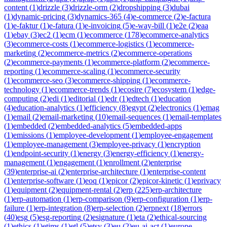
content
(
1
)
drizzle
(
3
)
drizzle-orm
(
2
)
dropshipping
(
3
)
dubai
(
1
)
dynamic-pricing
(
3
)
dynamics-365
(
4
)
e-commerce
(
2
)
e-factura
(
1
)
e-faktur
(
1
)
e-fatura
(
1
)
e-invoicing
(
5
)
e-way-bill
(
1
)
e2e
(
2
)
eaa
(
1
)
ebay
(
3
)
ec2
(
1
)
ecm
(
1
)
ecommerce
(
178
)
ecommerce-analytics
(
3
)
ecommerce-costs
(
1
)
ecommerce-logistics
(
1
)
ecommerce-
marketing
(
2
)
ecommerce-metrics
(
2
)
ecommerce-operations
(
2
)
ecommerce-payments
(
1
)
ecommerce-platform
(
2
)
ecommerce-
reporting
(
1
)
ecommerce-scaling
(
1
)
ecommerce-security
(
1
)
ecommerce-seo
(
3
)
ecommerce-shipping
(
1
)
ecommerce-
technology
(
1
)
ecommerce-trends
(
1
)
ecosire
(
7
)
ecosystem
(
1
)
edge-
computing
(
2
)
edi
(
1
)
editorial
(
1
)
edr
(
1
)
edtech
(
1
)
education
(
4
)
education-analytics
(
1
)
efficiency
(
8
)
egypt
(
2
)
electronics
(
1
)
emag
(
1
)
email
(
2
)
email-marketing
(
10
)
email-sequences
(
1
)
email-templates
(
1
)
embedded
(
2
)
embedded-analytics
(
5
)
embedded-apps
(
1
)
emissions
(
1
)
employee-development
(
1
)
employee-engagement
(
1
)
employee-management
(
3
)
employee-privacy
(
1
)
encryption
(
1
)
endpoint-security
(
1
)
energy
(
3
)
energy-efficiency
(
1
)
energy-
management
(
1
)
engagement
(
1
)
enrollment
(
2
)
enterprise
(
39
)
enterprise-ai
(
2
)
enterprise-architecture
(
1
)
enterprise-content
(
1
)
enterprise-software
(
1
)
eoq
(
1
)
epicor
(
2
)
epicor-kinetic
(
1
)
eprivacy
(
1
)
equipment
(
2
)
equipment-rental
(
2
)
erp
(
225
)
erp-architecture
(
1
)
erp-automation
(
1
)
erp-comparison
(
9
)
erp-configuration
(
1
)
erp-
failure
(
1
)
erp-integration
(
8
)
erp-selection
(
2
)
erpnext
(
18
)
errors
(
40
)
esg
(
5
)
esg-reporting
(
2
)
esignature
(
1
)
eta
(
2
)
ethical-sourcing
(
1
)
ethics
(
1
)
etims
(
1
)
etl
(
5
)
etsy
(
3
)
eu
(
2
)
eu-ai-act
(
1
)
europe