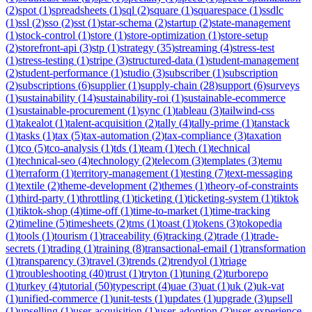
(
2
)
spot
(
1
)
spreadsheets
(
1
)
sql
(
2
)
square
(
1
)
squarespace
(
1
)
ssdlc
(
1
)
ssl
(
2
)
sso
(
2
)
sst
(
1
)
star-schema
(
2
)
startup
(
2
)
state-management
(
1
)
stock-control
(
1
)
store
(
1
)
store-optimization
(
1
)
store-setup
(
2
)
storefront-api
(
3
)
stp
(
1
)
strategy
(
35
)
streaming
(
4
)
stress-test
(
1
)
stress-testing
(
1
)
stripe
(
3
)
structured-data
(
1
)
student-management
(
2
)
student-performance
(
1
)
studio
(
3
)
subscriber
(
1
)
subscription
(
2
)
subscriptions
(
6
)
supplier
(
1
)
supply-chain
(
28
)
support
(
6
)
surveys
(
1
)
sustainability
(
14
)
sustainability-roi
(
1
)
sustainable-ecommerce
(
1
)
sustainable-procurement
(
1
)
sync
(
1
)
tableau
(
3
)
tailwind-css
(
1
)
takealot
(
1
)
talent-acquisition
(
2
)
tally
(
4
)
tally-prime
(
1
)
tanstack
(
1
)
tasks
(
1
)
tax
(
5
)
tax-automation
(
2
)
tax-compliance
(
3
)
taxation
(
1
)
tco
(
5
)
tco-analysis
(
1
)
tds
(
1
)
team
(
1
)
tech
(
1
)
technical
(
1
)
technical-seo
(
4
)
technology
(
2
)
telecom
(
3
)
templates
(
3
)
temu
(
1
)
terraform
(
1
)
territory-management
(
1
)
testing
(
7
)
text-messaging
(
1
)
textile
(
2
)
theme-development
(
2
)
themes
(
1
)
theory-of-constraints
(
1
)
third-party
(
1
)
throttling
(
1
)
ticketing
(
1
)
ticketing-system
(
1
)
tiktok
(
1
)
tiktok-shop
(
4
)
time-off
(
1
)
time-to-market
(
1
)
time-tracking
(
2
)
timeline
(
5
)
timesheets
(
2
)
tms
(
1
)
toast
(
1
)
tokens
(
3
)
tokopedia
(
1
)
tools
(
1
)
tourism
(
1
)
traceability
(
6
)
tracking
(
2
)
trade
(
1
)
trade-
secrets
(
1
)
trading
(
1
)
training
(
8
)
transactional-email
(
1
)
transformation
(
1
)
transparency
(
3
)
travel
(
3
)
trends
(
2
)
trendyol
(
1
)
triage
(
1
)
troubleshooting
(
40
)
trust
(
1
)
tryton
(
1
)
tuning
(
2
)
turborepo
(
1
)
turkey
(
4
)
tutorial
(
50
)
typescript
(
4
)
uae
(
3
)
uat
(
1
)
uk
(
2
)
uk-vat
(
1
)
unified-commerce
(
1
)
unit-tests
(
1
)
updates
(
1
)
upgrade
(
3
)
upsell
(
1
)
upselling
(
1
)
user-acquisition
(
1
)
user-adoption
(
2
)
user-experience