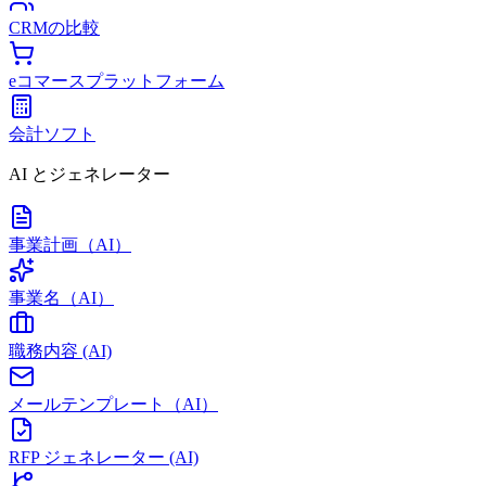
CRMの比較
eコマースプラットフォーム
会計ソフト
AI とジェネレーター
事業計画（AI）
事業名（AI）
職務内容 (AI)
メールテンプレート（AI）
RFP ジェネレーター (AI)