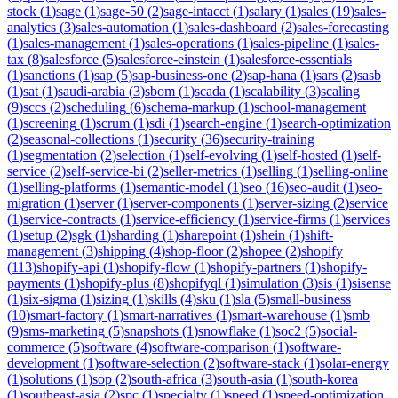
stock
(
1
)
sage
(
1
)
sage-50
(
2
)
sage-intacct
(
1
)
salary
(
1
)
sales
(
19
)
sales-
analytics
(
3
)
sales-automation
(
1
)
sales-dashboard
(
2
)
sales-forecasting
(
1
)
sales-management
(
1
)
sales-operations
(
1
)
sales-pipeline
(
1
)
sales-
tax
(
8
)
salesforce
(
5
)
salesforce-einstein
(
1
)
salesforce-essentials
(
1
)
sanctions
(
1
)
sap
(
5
)
sap-business-one
(
2
)
sap-hana
(
1
)
sars
(
2
)
sasb
(
1
)
sat
(
1
)
saudi-arabia
(
3
)
sbom
(
1
)
scada
(
1
)
scalability
(
3
)
scaling
(
9
)
sccs
(
2
)
scheduling
(
6
)
schema-markup
(
1
)
school-management
(
1
)
screening
(
1
)
scrum
(
1
)
sdi
(
1
)
search-engine
(
1
)
search-optimization
(
2
)
seasonal-collections
(
1
)
security
(
36
)
security-training
(
1
)
segmentation
(
2
)
selection
(
1
)
self-evolving
(
1
)
self-hosted
(
1
)
self-
service
(
2
)
self-service-bi
(
2
)
seller-metrics
(
1
)
selling
(
1
)
selling-online
(
1
)
selling-platforms
(
1
)
semantic-model
(
1
)
seo
(
16
)
seo-audit
(
1
)
seo-
migration
(
1
)
server
(
1
)
server-components
(
1
)
server-sizing
(
2
)
service
(
1
)
service-contracts
(
1
)
service-efficiency
(
1
)
service-firms
(
1
)
services
(
1
)
setup
(
2
)
sgk
(
1
)
sharding
(
1
)
sharepoint
(
1
)
shein
(
1
)
shift-
management
(
3
)
shipping
(
4
)
shop-floor
(
2
)
shopee
(
2
)
shopify
(
113
)
shopify-api
(
1
)
shopify-flow
(
1
)
shopify-partners
(
1
)
shopify-
payments
(
1
)
shopify-plus
(
8
)
shopifyql
(
1
)
simulation
(
3
)
sis
(
1
)
sisense
(
1
)
six-sigma
(
1
)
sizing
(
1
)
skills
(
4
)
sku
(
1
)
sla
(
5
)
small-business
(
10
)
smart-factory
(
1
)
smart-narratives
(
1
)
smart-warehouse
(
1
)
smb
(
9
)
sms-marketing
(
5
)
snapshots
(
1
)
snowflake
(
1
)
soc2
(
5
)
social-
commerce
(
5
)
software
(
4
)
software-comparison
(
1
)
software-
development
(
1
)
software-selection
(
2
)
software-stack
(
1
)
solar-energy
(
1
)
solutions
(
1
)
sop
(
2
)
south-africa
(
3
)
south-asia
(
1
)
south-korea
(
1
)
southeast-asia
(
2
)
spc
(
1
)
specialty
(
1
)
speed
(
1
)
speed-optimization