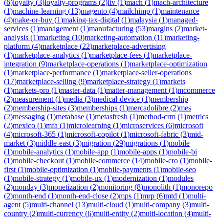
(
6
)
loyalty
(
3
)
loyalty-programs
(
2
)
ltv
(
1
)
mach
(
1
)
mach-architecture
(
1
)
machine-learning
(
13
)
magento
(
4
)
mailchimp
(
1
)
maintenance
(
4
)
make-or-buy
(
1
)
making-tax-digital
(
1
)
malaysia
(
1
)
managed-
services
(
1
)
management
(
1
)
manufacturing
(
53
)
margins
(
2
)
market-
analysis
(
1
)
marketing
(
10
)
marketing-automation
(
11
)
marketing-
platform
(
4
)
marketplace
(
22
)
marketplace-advertising
(
1
)
marketplace-analytics
(
1
)
marketplace-fees
(
1
)
marketplace-
integration
(
9
)
marketplace-operations
(
1
)
marketplace-optimization
(
1
)
marketplace-performance
(
1
)
marketplace-seller-operations
(
17
)
marketplace-selling
(
9
)
marketplace-strategy
(
1
)
markets
(
1
)
markets-pro
(
1
)
master-data
(
1
)
matter-management
(
1
)
mcommerce
(
2
)
measurement
(
1
)
media
(
3
)
medical-device
(
1
)
membership
(
2
)
membership-sites
(
3
)
memberships
(
1
)
mercadolibre
(
2
)
mes
(
2
)
messaging
(
1
)
metabase
(
1
)
metasfresh
(
1
)
method-crm
(
1
)
metrics
(
2
)
mexico
(
1
)
mfa
(
1
)
microlearning
(
1
)
microservices
(
6
)
microsoft
(
4
)
microsoft-365
(
1
)
microsoft-copilot
(
1
)
microsoft-fabric
(
3
)
mid-
market
(
3
)
middle-east
(
3
)
migration
(
29
)
migrations
(
1
)
mobile
(
1
)
mobile-analytics
(
1
)
mobile-app
(
1
)
mobile-apps
(
1
)
mobile-bi
(
1
)
mobile-checkout
(
1
)
mobile-commerce
(
14
)
mobile-cro
(
1
)
mobile-
first
(
1
)
mobile-optimization
(
1
)
mobile-payments
(
1
)
mobile-seo
(
1
)
mobile-strategy
(
1
)
mobile-ux
(
1
)
modernization
(
1
)
modules
(
2
)
monday
(
3
)
monetization
(
2
)
monitoring
(
8
)
monolith
(
1
)
monorepo
(
2
)
month-end
(
1
)
month-end-close
(
2
)
mps
(
1
)
mrp
(
6
)
mtd
(
1
)
multi-
agent
(
5
)
multi-channel
(
13
)
multi-cloud
(
1
)
multi-company
(
3
)
multi-
country
(
2
)
multi-currency
(
6
)
multi-entity
(
2
)
multi-location
(
4
)
multi-