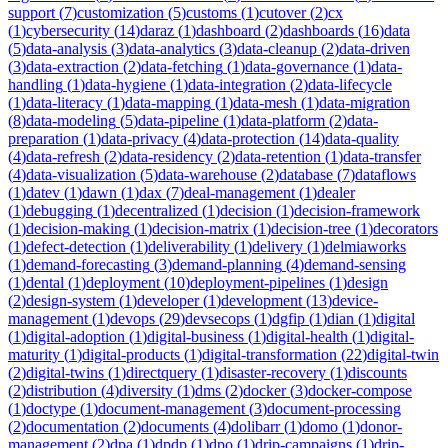
support
(
7
)
customization
(
5
)
customs
(
1
)
cutover
(
2
)
cx
(
1
)
cybersecurity
(
14
)
daraz
(
1
)
dashboard
(
2
)
dashboards
(
16
)
data
(
5
)
data-analysis
(
3
)
data-analytics
(
3
)
data-cleanup
(
2
)
data-driven
(
3
)
data-extraction
(
2
)
data-fetching
(
1
)
data-governance
(
1
)
data-
handling
(
1
)
data-hygiene
(
1
)
data-integration
(
2
)
data-lifecycle
(
1
)
data-literacy
(
1
)
data-mapping
(
1
)
data-mesh
(
1
)
data-migration
(
8
)
data-modeling
(
5
)
data-pipeline
(
1
)
data-platform
(
2
)
data-
preparation
(
1
)
data-privacy
(
4
)
data-protection
(
14
)
data-quality
(
4
)
data-refresh
(
2
)
data-residency
(
2
)
data-retention
(
1
)
data-transfer
(
4
)
data-visualization
(
5
)
data-warehouse
(
2
)
database
(
7
)
dataflows
(
1
)
datev
(
1
)
dawn
(
1
)
dax
(
7
)
deal-management
(
1
)
dealer
(
1
)
debugging
(
1
)
decentralized
(
1
)
decision
(
1
)
decision-framework
(
1
)
decision-making
(
1
)
decision-matrix
(
1
)
decision-tree
(
1
)
decorators
(
1
)
defect-detection
(
1
)
deliverability
(
1
)
delivery
(
1
)
delmiaworks
(
1
)
demand-forecasting
(
3
)
demand-planning
(
4
)
demand-sensing
(
1
)
dental
(
1
)
deployment
(
10
)
deployment-pipelines
(
1
)
design
(
2
)
design-system
(
1
)
developer
(
1
)
development
(
13
)
device-
management
(
1
)
devops
(
29
)
devsecops
(
1
)
dgfip
(
1
)
dian
(
1
)
digital
(
1
)
digital-adoption
(
1
)
digital-business
(
1
)
digital-health
(
1
)
digital-
maturity
(
1
)
digital-products
(
1
)
digital-transformation
(
22
)
digital-twin
(
2
)
digital-twins
(
1
)
directquery
(
1
)
disaster-recovery
(
1
)
discounts
(
2
)
distribution
(
4
)
diversity
(
1
)
dms
(
2
)
docker
(
3
)
docker-compose
(
1
)
doctype
(
1
)
document-management
(
3
)
document-processing
(
2
)
documentation
(
2
)
documents
(
4
)
dolibarr
(
1
)
domo
(
1
)
donor-
management
(
2
)
dpa
(
1
)
dpdp
(
1
)
dpo
(
1
)
drip-campaigns
(
1
)
drip-