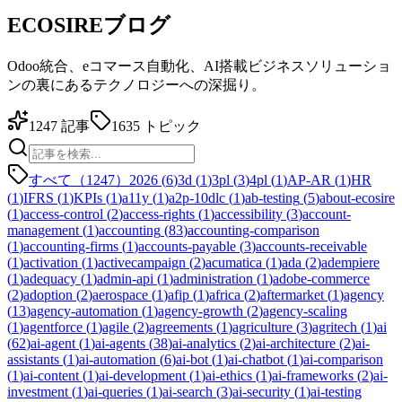
ECOSIREブログ
Odoo統合、eコマース自動化、AI搭載ビジネスソリューショ
ンの裏にあるテクノロジーへの深掘り。
1247
記事
1635
トピック
すべて（1247）
2026
(
6
)
3d
(
1
)
3pl
(
3
)
4pl
(
1
)
AP-AR
(
1
)
HR
(
1
)
IFRS
(
1
)
KPIs
(
1
)
a11y
(
1
)
a2p-10dlc
(
1
)
ab-testing
(
5
)
about-ecosire
(
1
)
access-control
(
2
)
access-rights
(
1
)
accessibility
(
3
)
account-
management
(
1
)
accounting
(
83
)
accounting-comparison
(
1
)
accounting-firms
(
1
)
accounts-payable
(
3
)
accounts-receivable
(
1
)
activation
(
1
)
activecampaign
(
2
)
acumatica
(
1
)
ada
(
2
)
adempiere
(
1
)
adequacy
(
1
)
admin-api
(
1
)
administration
(
1
)
adobe-commerce
(
2
)
adoption
(
2
)
aerospace
(
1
)
afip
(
1
)
africa
(
2
)
aftermarket
(
1
)
agency
(
13
)
agency-automation
(
1
)
agency-growth
(
2
)
agency-scaling
(
1
)
agentforce
(
1
)
agile
(
2
)
agreements
(
1
)
agriculture
(
3
)
agritech
(
1
)
ai
(
62
)
ai-agent
(
1
)
ai-agents
(
38
)
ai-analytics
(
2
)
ai-architecture
(
2
)
ai-
assistants
(
1
)
ai-automation
(
6
)
ai-bot
(
1
)
ai-chatbot
(
1
)
ai-comparison
(
1
)
ai-content
(
1
)
ai-development
(
1
)
ai-ethics
(
1
)
ai-frameworks
(
2
)
ai-
investment
(
1
)
ai-queries
(
1
)
ai-search
(
3
)
ai-security
(
1
)
ai-testing