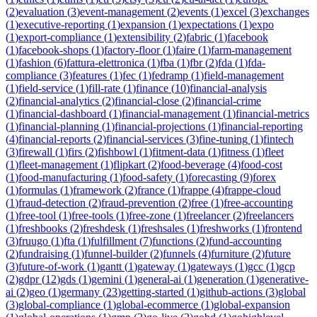
(
2
)
evaluation
(
3
)
event-management
(
2
)
events
(
1
)
excel
(
3
)
exchanges
(
1
)
executive-reporting
(
1
)
expansion
(
1
)
expectations
(
1
)
expo
(
1
)
export-compliance
(
1
)
extensibility
(
2
)
fabric
(
1
)
facebook
(
1
)
facebook-shops
(
1
)
factory-floor
(
1
)
faire
(
1
)
farm-management
(
1
)
fashion
(
6
)
fattura-elettronica
(
1
)
fba
(
1
)
fbr
(
2
)
fda
(
1
)
fda-
compliance
(
3
)
features
(
1
)
fec
(
1
)
fedramp
(
1
)
field-management
(
1
)
field-service
(
1
)
fill-rate
(
1
)
finance
(
10
)
financial-analysis
(
2
)
financial-analytics
(
2
)
financial-close
(
2
)
financial-crime
(
1
)
financial-dashboard
(
1
)
financial-management
(
1
)
financial-metrics
(
1
)
financial-planning
(
1
)
financial-projections
(
1
)
financial-reporting
(
4
)
financial-reports
(
2
)
financial-services
(
3
)
fine-tuning
(
1
)
fintech
(
3
)
firewall
(
1
)
firs
(
2
)
fishbowl
(
1
)
fitment-data
(
1
)
fitness
(
1
)
fleet
(
1
)
fleet-management
(
1
)
flipkart
(
2
)
food-beverage
(
4
)
food-cost
(
1
)
food-manufacturing
(
1
)
food-safety
(
1
)
forecasting
(
9
)
forex
(
1
)
formulas
(
1
)
framework
(
2
)
france
(
1
)
frappe
(
4
)
frappe-cloud
(
1
)
fraud-detection
(
2
)
fraud-prevention
(
2
)
free
(
1
)
free-accounting
(
1
)
free-tool
(
1
)
free-tools
(
1
)
free-zone
(
1
)
freelancer
(
2
)
freelancers
(
1
)
freshbooks
(
2
)
freshdesk
(
1
)
freshsales
(
1
)
freshworks
(
1
)
frontend
(
3
)
fruugo
(
1
)
fta
(
1
)
fulfillment
(
7
)
functions
(
2
)
fund-accounting
(
2
)
fundraising
(
1
)
funnel-builder
(
2
)
funnels
(
4
)
furniture
(
2
)
future
(
3
)
future-of-work
(
1
)
gantt
(
1
)
gateway
(
1
)
gateways
(
1
)
gcc
(
1
)
gcp
(
2
)
gdpr
(
12
)
gds
(
1
)
gemini
(
1
)
general-ai
(
1
)
generation
(
1
)
generative-
ai
(
2
)
geo
(
1
)
germany
(
23
)
getting-started
(
1
)
github-actions
(
3
)
global
(
3
)
global-compliance
(
1
)
global-ecommerce
(
1
)
global-expansion