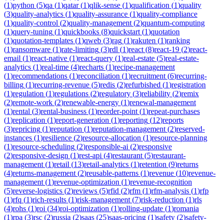
(
1
)
python
(
5
)
qa
(
1
)
qatar
(
1
)
qlik-sense
(
1
)
qualification
(
1
)
quality
(
3
)
quality-analytics
(
1
)
quality-assurance
(
1
)
quality-compliance
(
1
)
quality-control
(
2
)
quality-management
(
2
)
quantum-computing
(
1
)
query-tuning
(
1
)
quickbooks
(
8
)
quickstart
(
1
)
quotation
(
1
)
quotation-templates
(
1
)
qweb
(
3
)
rag
(
1
)
rakuten
(
1
)
ranking
(
1
)
ransomware
(
1
)
rate-limiting
(
3
)
rdl
(
1
)
react
(
8
)
react-19
(
2
)
react-
email
(
1
)
react-native
(
1
)
react-query
(
1
)
real-estate
(
5
)
real-estate-
analytics
(
1
)
real-time
(
4
)
recharts
(
1
)
recipe-management
(
1
)
recommendations
(
1
)
reconciliation
(
1
)
recruitment
(
6
)
recurring-
billing
(
1
)
recurring-revenue
(
5
)
redis
(
2
)
refurbished
(
1
)
registration
(
1
)
regulation
(
1
)
regulations
(
2
)
regulatory
(
3
)
reliability
(
2
)
remix
(
2
)
remote-work
(
2
)
renewable-energy
(
1
)
renewal-management
(
1
)
rental
(
3
)
rental-business
(
1
)
reorder-point
(
1
)
repeat-purchases
(
1
)
replication
(
1
)
report-generation
(
1
)
reporting
(
12
)
reports
(
3
)
repricing
(
1
)
reputation
(
1
)
reputation-management
(
2
)
reserved-
instances
(
1
)
resilience
(
2
)
resource-allocation
(
1
)
resource-planning
(
1
)
resource-scheduling
(
2
)
responsible-ai
(
2
)
responsive
(
2
)
responsive-design
(
1
)
rest-api
(
4
)
restaurant
(
5
)
restaurant-
management
(
1
)
retail
(
13
)
retail-analytics
(
1
)
retention
(
9
)
returns
(
4
)
returns-management
(
2
)
reusable-patterns
(
1
)
revenue
(
10
)
revenue-
management
(
1
)
revenue-optimization
(
1
)
revenue-recognition
(
5
)
reverse-logistics
(
2
)
reviews
(
5
)
rfid
(
2
)
rfm
(
1
)
rfm-analysis
(
1
)
rfp
(
1
)
rfq
(
1
)
rich-results
(
1
)
risk-management
(
7
)
risk-reduction
(
1
)
rls
(
4
)
rohs
(
1
)
roi
(
34
)
roi-optimization
(
1
)
rolling-update
(
1
)
romania
(
1
)
rpa
(
3
)
rsc
(
2
)
russia
(
2
)
saas
(
25
)
saas-pricing
(
1
)
safety
(
2
)
safety-