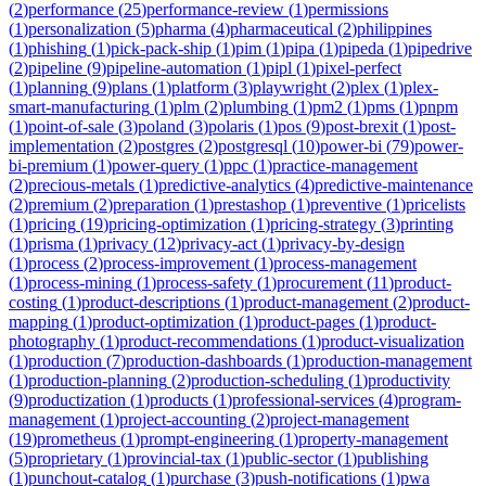
(
2
)
performance
(
25
)
performance-review
(
1
)
permissions
(
1
)
personalization
(
5
)
pharma
(
4
)
pharmaceutical
(
2
)
philippines
(
1
)
phishing
(
1
)
pick-pack-ship
(
1
)
pim
(
1
)
pipa
(
1
)
pipeda
(
1
)
pipedrive
(
2
)
pipeline
(
9
)
pipeline-automation
(
1
)
pipl
(
1
)
pixel-perfect
(
1
)
planning
(
9
)
plans
(
1
)
platform
(
3
)
playwright
(
2
)
plex
(
1
)
plex-
smart-manufacturing
(
1
)
plm
(
2
)
plumbing
(
1
)
pm2
(
1
)
pms
(
1
)
pnpm
(
1
)
point-of-sale
(
3
)
poland
(
3
)
polaris
(
1
)
pos
(
9
)
post-brexit
(
1
)
post-
implementation
(
2
)
postgres
(
2
)
postgresql
(
10
)
power-bi
(
79
)
power-
bi-premium
(
1
)
power-query
(
1
)
ppc
(
1
)
practice-management
(
2
)
precious-metals
(
1
)
predictive-analytics
(
4
)
predictive-maintenance
(
2
)
premium
(
2
)
preparation
(
1
)
prestashop
(
1
)
preventive
(
1
)
pricelists
(
1
)
pricing
(
19
)
pricing-optimization
(
1
)
pricing-strategy
(
3
)
printing
(
1
)
prisma
(
1
)
privacy
(
12
)
privacy-act
(
1
)
privacy-by-design
(
1
)
process
(
2
)
process-improvement
(
1
)
process-management
(
1
)
process-mining
(
1
)
process-safety
(
1
)
procurement
(
11
)
product-
costing
(
1
)
product-descriptions
(
1
)
product-management
(
2
)
product-
mapping
(
1
)
product-optimization
(
1
)
product-pages
(
1
)
product-
photography
(
1
)
product-recommendations
(
1
)
product-visualization
(
1
)
production
(
7
)
production-dashboards
(
1
)
production-management
(
1
)
production-planning
(
2
)
production-scheduling
(
1
)
productivity
(
9
)
productization
(
1
)
products
(
1
)
professional-services
(
4
)
program-
management
(
1
)
project-accounting
(
2
)
project-management
(
19
)
prometheus
(
1
)
prompt-engineering
(
1
)
property-management
(
5
)
proprietary
(
1
)
provincial-tax
(
1
)
public-sector
(
1
)
publishing
(
1
)
punchout-catalog
(
1
)
purchase
(
3
)
push-notifications
(
1
)
pwa