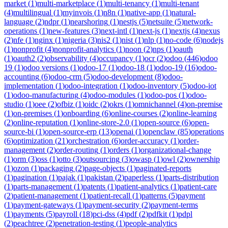
market
(
1
)
multi-marketplace
(
1
)
multi-tenancy
(
1
)
multi-tenant
(
4
)
multilingual
(
1
)
myinvois
(
1
)
n8n
(
1
)
native-app
(
1
)
natural-
language
(
2
)
ndpr
(
1
)
nearshoring
(
1
)
nestjs
(
5
)
netsuite
(
5
)
network-
operations
(
1
)
new-features
(
3
)
next-intl
(
1
)
next-js
(
1
)
nextjs
(
4
)
nexus
(
2
)
nfe
(
1
)
nginx
(
1
)
nigeria
(
3
)
nis2
(
1
)
nist
(
1
)
nlp
(
1
)
no-code
(
6
)
nodejs
(
1
)
nonprofit
(
4
)
nonprofit-analytics
(
1
)
noon
(
2
)
nps
(
1
)
oauth
(
1
)
oauth2
(
2
)
observability
(
4
)
occupancy
(
1
)
ocr
(
2
)
odoo
(
446
)
odoo
19
(
1
)
odoo versions
(
1
)
odoo-17
(
1
)
odoo-18
(
1
)
odoo-19
(
16
)
odoo-
accounting
(
6
)
odoo-crm
(
5
)
odoo-development
(
8
)
odoo-
implementation
(
1
)
odoo-integration
(
1
)
odoo-inventory
(
5
)
odoo-iot
(
1
)
odoo-manufacturing
(
4
)
odoo-modules
(
1
)
odoo-pos
(
1
)
odoo-
studio
(
1
)
oee
(
2
)
ofbiz
(
1
)
oidc
(
2
)
okrs
(
1
)
omnichannel
(
4
)
on-premise
(
1
)
on-premises
(
1
)
onboarding
(
6
)
online-courses
(
2
)
online-learning
(
2
)
online-reputation
(
1
)
online-store-2.0
(
1
)
open-source
(
6
)
open-
source-bi
(
1
)
open-source-erp
(
13
)
openai
(
1
)
openclaw
(
85
)
operations
(
6
)
optimization
(
21
)
orchestration
(
6
)
order-accuracy
(
1
)
order-
management
(
2
)
order-routing
(
1
)
orders
(
1
)
organizational-change
(
1
)
orm
(
3
)
oss
(
1
)
otto
(
3
)
outsourcing
(
3
)
owasp
(
1
)
owl
(
2
)
ownership
(
1
)
ozon
(
1
)
packaging
(
2
)
page-objects
(
1
)
paginated-reports
(
1
)
pagination
(
1
)
pajak
(
1
)
pakistan
(
2
)
paperless
(
1
)
parts-distribution
(
1
)
parts-management
(
1
)
patents
(
1
)
patient-analytics
(
1
)
patient-care
(
2
)
patient-management
(
1
)
patient-recall
(
1
)
patterns
(
5
)
payment
(
1
)
payment-gateways
(
1
)
payment-security
(
2
)
payment-terms
(
1
)
payments
(
5
)
payroll
(
18
)
pci-dss
(
4
)
pdf
(
2
)
pdfkit
(
1
)
pdpl
(
2
)
peachtree
(
2
)
penetration-testing
(
1
)
people-analytics