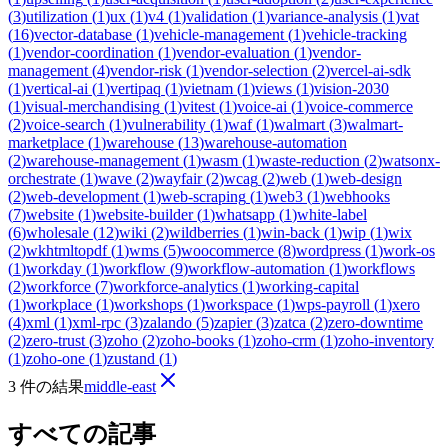
(
3
)
utilization
(
1
)
ux
(
1
)
v4
(
1
)
validation
(
1
)
variance-analysis
(
1
)
vat
(
16
)
vector-database
(
1
)
vehicle-management
(
1
)
vehicle-tracking
(
1
)
vendor-coordination
(
1
)
vendor-evaluation
(
1
)
vendor-
management
(
4
)
vendor-risk
(
1
)
vendor-selection
(
2
)
vercel-ai-sdk
(
1
)
vertical-ai
(
1
)
vertipaq
(
1
)
vietnam
(
1
)
views
(
1
)
vision-2030
(
1
)
visual-merchandising
(
1
)
vitest
(
1
)
voice-ai
(
1
)
voice-commerce
(
2
)
voice-search
(
1
)
vulnerability
(
1
)
waf
(
1
)
walmart
(
3
)
walmart-
marketplace
(
1
)
warehouse
(
13
)
warehouse-automation
(
2
)
warehouse-management
(
1
)
wasm
(
1
)
waste-reduction
(
2
)
watsonx-
orchestrate
(
1
)
wave
(
2
)
wayfair
(
2
)
wcag
(
2
)
web
(
1
)
web-design
(
2
)
web-development
(
1
)
web-scraping
(
1
)
web3
(
1
)
webhooks
(
7
)
website
(
1
)
website-builder
(
1
)
whatsapp
(
1
)
white-label
(
6
)
wholesale
(
12
)
wiki
(
2
)
wildberries
(
1
)
win-back
(
1
)
wip
(
1
)
wix
(
2
)
wkhtmltopdf
(
1
)
wms
(
5
)
woocommerce
(
8
)
wordpress
(
1
)
work-os
(
1
)
workday
(
1
)
workflow
(
9
)
workflow-automation
(
1
)
workflows
(
2
)
workforce
(
7
)
workforce-analytics
(
1
)
working-capital
(
1
)
workplace
(
1
)
workshops
(
1
)
workspace
(
1
)
wps-payroll
(
1
)
xero
(
4
)
xml
(
1
)
xml-rpc
(
3
)
zalando
(
5
)
zapier
(
3
)
zatca
(
2
)
zero-downtime
(
2
)
zero-trust
(
3
)
zoho
(
2
)
zoho-books
(
1
)
zoho-crm
(
1
)
zoho-inventory
(
1
)
zoho-one
(
1
)
zustand
(
1
)
3 件の結果
middle-east
すべての記事