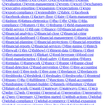
(
2
)
evaluation
(
3
)
event-management
(
2
)
events
(
1
)
excel
(
3
)
exchanges
(
1
)
executive-reporting
(
1
)
expansion
(
1
)
expectations
(
1
)
expo
(
1
)
export-compliance
(
1
)
extensibility
(
2
)
fabric
(
1
)
facebook
(
1
)
facebook-shops
(
1
)
factory-floor
(
1
)
faire
(
1
)
farm-management
(
1
)
fashion
(
6
)
fattura-elettronica
(
1
)
fba
(
1
)
fbr
(
2
)
fda
(
1
)
fda-
compliance
(
3
)
features
(
1
)
fec
(
1
)
fedramp
(
1
)
field-management
(
1
)
field-service
(
1
)
fill-rate
(
1
)
finance
(
10
)
financial-analysis
(
2
)
financial-analytics
(
2
)
financial-close
(
2
)
financial-crime
(
1
)
financial-dashboard
(
1
)
financial-management
(
1
)
financial-metrics
(
1
)
financial-planning
(
1
)
financial-projections
(
1
)
financial-reporting
(
4
)
financial-reports
(
2
)
financial-services
(
3
)
fine-tuning
(
1
)
fintech
(
3
)
firewall
(
1
)
firs
(
2
)
fishbowl
(
1
)
fitment-data
(
1
)
fitness
(
1
)
fleet
(
1
)
fleet-management
(
1
)
flipkart
(
2
)
food-beverage
(
4
)
food-cost
(
1
)
food-manufacturing
(
1
)
food-safety
(
1
)
forecasting
(
9
)
forex
(
1
)
formulas
(
1
)
framework
(
2
)
france
(
1
)
frappe
(
4
)
frappe-cloud
(
1
)
fraud-detection
(
2
)
fraud-prevention
(
2
)
free
(
1
)
free-accounting
(
1
)
free-tool
(
1
)
free-tools
(
1
)
free-zone
(
1
)
freelancer
(
2
)
freelancers
(
1
)
freshbooks
(
2
)
freshdesk
(
1
)
freshsales
(
1
)
freshworks
(
1
)
frontend
(
3
)
fruugo
(
1
)
fta
(
1
)
fulfillment
(
7
)
functions
(
2
)
fund-accounting
(
2
)
fundraising
(
1
)
funnel-builder
(
2
)
funnels
(
4
)
furniture
(
2
)
future
(
3
)
future-of-work
(
1
)
gantt
(
1
)
gateway
(
1
)
gateways
(
1
)
gcc
(
1
)
gcp
(
2
)
gdpr
(
12
)
gds
(
1
)
gemini
(
1
)
general-ai
(
1
)
generation
(
1
)
generative-
ai
(
2
)
geo
(
1
)
germany
(
23
)
getting-started
(
1
)
github-actions
(
3
)
global
(
3
)
global-compliance
(
1
)
global-ecommerce
(
1
)
global-expansion