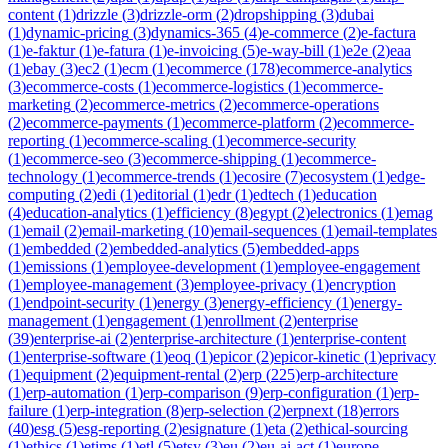
content
(
1
)
drizzle
(
3
)
drizzle-orm
(
2
)
dropshipping
(
3
)
dubai
(
1
)
dynamic-pricing
(
3
)
dynamics-365
(
4
)
e-commerce
(
2
)
e-factura
(
1
)
e-faktur
(
1
)
e-fatura
(
1
)
e-invoicing
(
5
)
e-way-bill
(
1
)
e2e
(
2
)
eaa
(
1
)
ebay
(
3
)
ec2
(
1
)
ecm
(
1
)
ecommerce
(
178
)
ecommerce-analytics
(
3
)
ecommerce-costs
(
1
)
ecommerce-logistics
(
1
)
ecommerce-
marketing
(
2
)
ecommerce-metrics
(
2
)
ecommerce-operations
(
2
)
ecommerce-payments
(
1
)
ecommerce-platform
(
2
)
ecommerce-
reporting
(
1
)
ecommerce-scaling
(
1
)
ecommerce-security
(
1
)
ecommerce-seo
(
3
)
ecommerce-shipping
(
1
)
ecommerce-
technology
(
1
)
ecommerce-trends
(
1
)
ecosire
(
7
)
ecosystem
(
1
)
edge-
computing
(
2
)
edi
(
1
)
editorial
(
1
)
edr
(
1
)
edtech
(
1
)
education
(
4
)
education-analytics
(
1
)
efficiency
(
8
)
egypt
(
2
)
electronics
(
1
)
emag
(
1
)
email
(
2
)
email-marketing
(
10
)
email-sequences
(
1
)
email-templates
(
1
)
embedded
(
2
)
embedded-analytics
(
5
)
embedded-apps
(
1
)
emissions
(
1
)
employee-development
(
1
)
employee-engagement
(
1
)
employee-management
(
3
)
employee-privacy
(
1
)
encryption
(
1
)
endpoint-security
(
1
)
energy
(
3
)
energy-efficiency
(
1
)
energy-
management
(
1
)
engagement
(
1
)
enrollment
(
2
)
enterprise
(
39
)
enterprise-ai
(
2
)
enterprise-architecture
(
1
)
enterprise-content
(
1
)
enterprise-software
(
1
)
eoq
(
1
)
epicor
(
2
)
epicor-kinetic
(
1
)
eprivacy
(
1
)
equipment
(
2
)
equipment-rental
(
2
)
erp
(
225
)
erp-architecture
(
1
)
erp-automation
(
1
)
erp-comparison
(
9
)
erp-configuration
(
1
)
erp-
failure
(
1
)
erp-integration
(
8
)
erp-selection
(
2
)
erpnext
(
18
)
errors
(
40
)
esg
(
5
)
esg-reporting
(
2
)
esignature
(
1
)
eta
(
2
)
ethical-sourcing
(
1
)
ethics
(
1
)
etims
(
1
)
etl
(
5
)
etsy
(
3
)
eu
(
2
)
eu-ai-act
(
1
)
europe