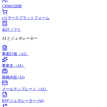
CRMの比較
eコマースプラットフォーム
会計ソフト
AI とジェネレーター
事業計画（AI）
事業名（AI）
職務内容 (AI)
メールテンプレート（AI）
RFP ジェネレーター (AI)