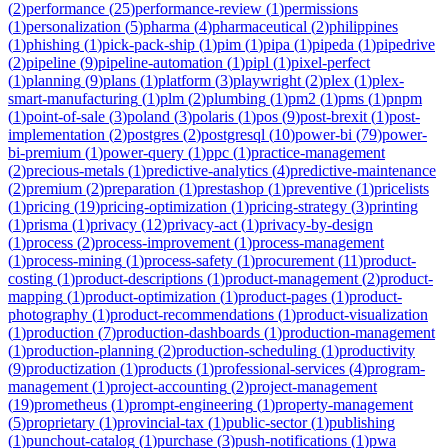
(
2
)
performance
(
25
)
performance-review
(
1
)
permissions
(
1
)
personalization
(
5
)
pharma
(
4
)
pharmaceutical
(
2
)
philippines
(
1
)
phishing
(
1
)
pick-pack-ship
(
1
)
pim
(
1
)
pipa
(
1
)
pipeda
(
1
)
pipedrive
(
2
)
pipeline
(
9
)
pipeline-automation
(
1
)
pipl
(
1
)
pixel-perfect
(
1
)
planning
(
9
)
plans
(
1
)
platform
(
3
)
playwright
(
2
)
plex
(
1
)
plex-
smart-manufacturing
(
1
)
plm
(
2
)
plumbing
(
1
)
pm2
(
1
)
pms
(
1
)
pnpm
(
1
)
point-of-sale
(
3
)
poland
(
3
)
polaris
(
1
)
pos
(
9
)
post-brexit
(
1
)
post-
implementation
(
2
)
postgres
(
2
)
postgresql
(
10
)
power-bi
(
79
)
power-
bi-premium
(
1
)
power-query
(
1
)
ppc
(
1
)
practice-management
(
2
)
precious-metals
(
1
)
predictive-analytics
(
4
)
predictive-maintenance
(
2
)
premium
(
2
)
preparation
(
1
)
prestashop
(
1
)
preventive
(
1
)
pricelists
(
1
)
pricing
(
19
)
pricing-optimization
(
1
)
pricing-strategy
(
3
)
printing
(
1
)
prisma
(
1
)
privacy
(
12
)
privacy-act
(
1
)
privacy-by-design
(
1
)
process
(
2
)
process-improvement
(
1
)
process-management
(
1
)
process-mining
(
1
)
process-safety
(
1
)
procurement
(
11
)
product-
costing
(
1
)
product-descriptions
(
1
)
product-management
(
2
)
product-
mapping
(
1
)
product-optimization
(
1
)
product-pages
(
1
)
product-
photography
(
1
)
product-recommendations
(
1
)
product-visualization
(
1
)
production
(
7
)
production-dashboards
(
1
)
production-management
(
1
)
production-planning
(
2
)
production-scheduling
(
1
)
productivity
(
9
)
productization
(
1
)
products
(
1
)
professional-services
(
4
)
program-
management
(
1
)
project-accounting
(
2
)
project-management
(
19
)
prometheus
(
1
)
prompt-engineering
(
1
)
property-management
(
5
)
proprietary
(
1
)
provincial-tax
(
1
)
public-sector
(
1
)
publishing
(
1
)
punchout-catalog
(
1
)
purchase
(
3
)
push-notifications
(
1
)
pwa