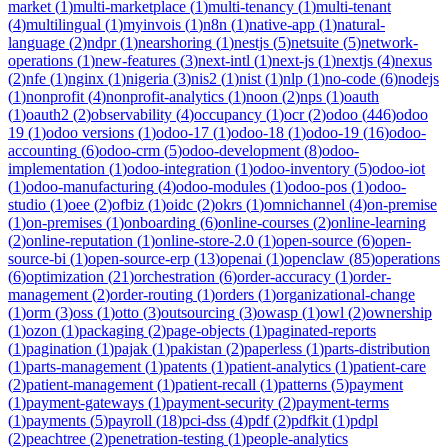
market
(
1
)
multi-marketplace
(
1
)
multi-tenancy
(
1
)
multi-tenant
(
4
)
multilingual
(
1
)
myinvois
(
1
)
n8n
(
1
)
native-app
(
1
)
natural-
language
(
2
)
ndpr
(
1
)
nearshoring
(
1
)
nestjs
(
5
)
netsuite
(
5
)
network-
operations
(
1
)
new-features
(
3
)
next-intl
(
1
)
next-js
(
1
)
nextjs
(
4
)
nexus
(
2
)
nfe
(
1
)
nginx
(
1
)
nigeria
(
3
)
nis2
(
1
)
nist
(
1
)
nlp
(
1
)
no-code
(
6
)
nodejs
(
1
)
nonprofit
(
4
)
nonprofit-analytics
(
1
)
noon
(
2
)
nps
(
1
)
oauth
(
1
)
oauth2
(
2
)
observability
(
4
)
occupancy
(
1
)
ocr
(
2
)
odoo
(
446
)
odoo
19
(
1
)
odoo versions
(
1
)
odoo-17
(
1
)
odoo-18
(
1
)
odoo-19
(
16
)
odoo-
accounting
(
6
)
odoo-crm
(
5
)
odoo-development
(
8
)
odoo-
implementation
(
1
)
odoo-integration
(
1
)
odoo-inventory
(
5
)
odoo-iot
(
1
)
odoo-manufacturing
(
4
)
odoo-modules
(
1
)
odoo-pos
(
1
)
odoo-
studio
(
1
)
oee
(
2
)
ofbiz
(
1
)
oidc
(
2
)
okrs
(
1
)
omnichannel
(
4
)
on-premise
(
1
)
on-premises
(
1
)
onboarding
(
6
)
online-courses
(
2
)
online-learning
(
2
)
online-reputation
(
1
)
online-store-2.0
(
1
)
open-source
(
6
)
open-
source-bi
(
1
)
open-source-erp
(
13
)
openai
(
1
)
openclaw
(
85
)
operations
(
6
)
optimization
(
21
)
orchestration
(
6
)
order-accuracy
(
1
)
order-
management
(
2
)
order-routing
(
1
)
orders
(
1
)
organizational-change
(
1
)
orm
(
3
)
oss
(
1
)
otto
(
3
)
outsourcing
(
3
)
owasp
(
1
)
owl
(
2
)
ownership
(
1
)
ozon
(
1
)
packaging
(
2
)
page-objects
(
1
)
paginated-reports
(
1
)
pagination
(
1
)
pajak
(
1
)
pakistan
(
2
)
paperless
(
1
)
parts-distribution
(
1
)
parts-management
(
1
)
patents
(
1
)
patient-analytics
(
1
)
patient-care
(
2
)
patient-management
(
1
)
patient-recall
(
1
)
patterns
(
5
)
payment
(
1
)
payment-gateways
(
1
)
payment-security
(
2
)
payment-terms
(
1
)
payments
(
5
)
payroll
(
18
)
pci-dss
(
4
)
pdf
(
2
)
pdfkit
(
1
)
pdpl
(
2
)
peachtree
(
2
)
penetration-testing
(
1
)
people-analytics