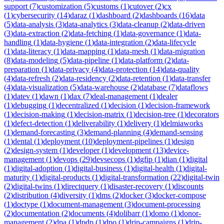
support
(
7
)
customization
(
5
)
customs
(
1
)
cutover
(
2
)
cx
(
1
)
cybersecurity
(
14
)
daraz
(
1
)
dashboard
(
2
)
dashboards
(
16
)
data
(
5
)
data-analysis
(
3
)
data-analytics
(
3
)
data-cleanup
(
2
)
data-driven
(
3
)
data-extraction
(
2
)
data-fetching
(
1
)
data-governance
(
1
)
data-
handling
(
1
)
data-hygiene
(
1
)
data-integration
(
2
)
data-lifecycle
(
1
)
data-literacy
(
1
)
data-mapping
(
1
)
data-mesh
(
1
)
data-migration
(
8
)
data-modeling
(
5
)
data-pipeline
(
1
)
data-platform
(
2
)
data-
preparation
(
1
)
data-privacy
(
4
)
data-protection
(
14
)
data-quality
(
4
)
data-refresh
(
2
)
data-residency
(
2
)
data-retention
(
1
)
data-transfer
(
4
)
data-visualization
(
5
)
data-warehouse
(
2
)
database
(
7
)
dataflows
(
1
)
datev
(
1
)
dawn
(
1
)
dax
(
7
)
deal-management
(
1
)
dealer
(
1
)
debugging
(
1
)
decentralized
(
1
)
decision
(
1
)
decision-framework
(
1
)
decision-making
(
1
)
decision-matrix
(
1
)
decision-tree
(
1
)
decorators
(
1
)
defect-detection
(
1
)
deliverability
(
1
)
delivery
(
1
)
delmiaworks
(
1
)
demand-forecasting
(
3
)
demand-planning
(
4
)
demand-sensing
(
1
)
dental
(
1
)
deployment
(
10
)
deployment-pipelines
(
1
)
design
(
2
)
design-system
(
1
)
developer
(
1
)
development
(
13
)
device-
management
(
1
)
devops
(
29
)
devsecops
(
1
)
dgfip
(
1
)
dian
(
1
)
digital
(
1
)
digital-adoption
(
1
)
digital-business
(
1
)
digital-health
(
1
)
digital-
maturity
(
1
)
digital-products
(
1
)
digital-transformation
(
22
)
digital-twin
(
2
)
digital-twins
(
1
)
directquery
(
1
)
disaster-recovery
(
1
)
discounts
(
2
)
distribution
(
4
)
diversity
(
1
)
dms
(
2
)
docker
(
3
)
docker-compose
(
1
)
doctype
(
1
)
document-management
(
3
)
document-processing
(
2
)
documentation
(
2
)
documents
(
4
)
dolibarr
(
1
)
domo
(
1
)
donor-
management
(
2
)
dpa
(
1
)
dpdp
(
1
)
dpo
(
1
)
drip-campaigns
(
1
)
drip-