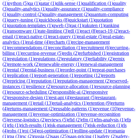
(
1
)
python
(
5
)
qa
(
1
)
qatar
(
1
)
qlik-sense
(
1
)
qualification
(
1
)
quality
(
3
)
quality-analytics
(
1
)
quality-assurance
(
1
)
quality-compliance
(
1
)
quality-control
(
2
)
quality-management
(
2
)
quantum-computing
(
1
)
query-tuning
(
1
)
quickbooks
(
8
)
quickstart
(
1
)
quotation
(
1
)
quotation-templates
(
1
)
qweb
(
3
)
rag
(
1
)
rakuten
(
1
)
ranking
(
1
)
ransomware
(
1
)
rate-limiting
(
3
)
rdl
(
1
)
react
(
8
)
react-19
(
2
)
react-
email
(
1
)
react-native
(
1
)
react-query
(
1
)
real-estate
(
5
)
real-estate-
analytics
(
1
)
real-time
(
4
)
recharts
(
1
)
recipe-management
(
1
)
recommendations
(
1
)
reconciliation
(
1
)
recruitment
(
6
)
recurring-
billing
(
1
)
recurring-revenue
(
5
)
redis
(
2
)
refurbished
(
1
)
registration
(
1
)
regulation
(
1
)
regulations
(
2
)
regulatory
(
3
)
reliability
(
2
)
remix
(
2
)
remote-work
(
2
)
renewable-energy
(
1
)
renewal-management
(
1
)
rental
(
3
)
rental-business
(
1
)
reorder-point
(
1
)
repeat-purchases
(
1
)
replication
(
1
)
report-generation
(
1
)
reporting
(
12
)
reports
(
3
)
repricing
(
1
)
reputation
(
1
)
reputation-management
(
2
)
reserved-
instances
(
1
)
resilience
(
2
)
resource-allocation
(
1
)
resource-planning
(
1
)
resource-scheduling
(
2
)
responsible-ai
(
2
)
responsive
(
2
)
responsive-design
(
1
)
rest-api
(
4
)
restaurant
(
5
)
restaurant-
management
(
1
)
retail
(
13
)
retail-analytics
(
1
)
retention
(
9
)
returns
(
4
)
returns-management
(
2
)
reusable-patterns
(
1
)
revenue
(
10
)
revenue-
management
(
1
)
revenue-optimization
(
1
)
revenue-recognition
(
5
)
reverse-logistics
(
2
)
reviews
(
5
)
rfid
(
2
)
rfm
(
1
)
rfm-analysis
(
1
)
rfp
(
1
)
rfq
(
1
)
rich-results
(
1
)
risk-management
(
7
)
risk-reduction
(
1
)
rls
(
4
)
rohs
(
1
)
roi
(
34
)
roi-optimization
(
1
)
rolling-update
(
1
)
romania
(
1
)
rpa
(
3
)
rsc
(
2
)
russia
(
2
)
saas
(
25
)
saas-pricing
(
1
)
safety
(
2
)
safety-