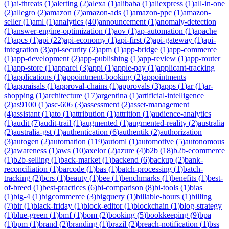
(
1
)
ai-threats
(
1
)
alerting
(
2
)
alexa
(
1
)
alibaba
(
1
)
aliexpress
(
1
)
all-in-one
(
2
)
allegro
(
2
)
amazon
(
7
)
amazon-ads
(
1
)
amazon-ppc
(
1
)
amazon-
seller
(
1
)
aml
(
1
)
analytics
(
40
)
announcement
(
1
)
anomaly-detection
(
1
)
answer-engine-optimization
(
1
)
aov
(
1
)
ap-automation
(
1
)
apache
(
1
)
apcs
(
1
)
api
(
22
)
api-economy
(
1
)
api-first
(
2
)
api-gateway
(
1
)
api-
integration
(
3
)
api-security
(
2
)
apm
(
1
)
app-bridge
(
1
)
app-commerce
(
1
)
app-development
(
2
)
app-publishing
(
1
)
app-review
(
1
)
app-router
(
1
)
app-store
(
1
)
apparel
(
3
)
appi
(
1
)
apple-pay
(
1
)
applicant-tracking
(
1
)
applications
(
1
)
appointment-booking
(
2
)
appointments
(
1
)
appraisals
(
1
)
approval-chains
(
1
)
approvals
(
3
)
apps
(
1
)
ar
(
1
)
ar-
shopping
(
1
)
architecture
(
17
)
argentina
(
1
)
artificial-intelligence
(
2
)
as9100
(
1
)
asc-606
(
3
)
assessment
(
2
)
asset-management
(
4
)
assistant
(
1
)
ato
(
1
)
attribution
(
1
)
attrition
(
1
)
audience-analytics
(
1
)
audit
(
7
)
audit-trail
(
1
)
augmented
(
1
)
augmented-reality
(
2
)
australia
(
2
)
australia-gst
(
1
)
authentication
(
6
)
authentik
(
2
)
authorization
(
3
)
autogen
(
2
)
automation
(
119
)
automl
(
1
)
automotive
(
5
)
autonomous
(
2
)
awareness
(
1
)
aws
(
10
)
axelor
(
2
)
azure
(
4
)
b2b
(
18
)
b2b-ecommerce
(
1
)
b2b-selling
(
1
)
back-market
(
1
)
backend
(
6
)
backup
(
2
)
bank-
reconciliation
(
1
)
barcode
(
1
)
bas
(
1
)
batch-processing
(
1
)
batch-
tracking
(
2
)
bcrs
(
1
)
beauty
(
1
)
bee
(
1
)
benchmarks
(
1
)
benefits
(
1
)
best-
of-breed
(
1
)
best-practices
(
6
)
bi-comparison
(
8
)
bi-tools
(
1
)
bias
(
1
)
big-4
(
1
)
bigcommerce
(
3
)
bigquery
(
1
)
billable-hours
(
1
)
billing
(
7
)
bir
(
1
)
black-friday
(
1
)
block-editor
(
1
)
blockchain
(
1
)
blog-strategy
(
1
)
blue-green
(
1
)
bmf
(
1
)
bom
(
2
)
booking
(
5
)
bookkeeping
(
9
)
bpa
(
1
)
bpm
(
1
)
brand
(
2
)
branding
(
1
)
brazil
(
2
)
breach-notification
(
1
)
bss