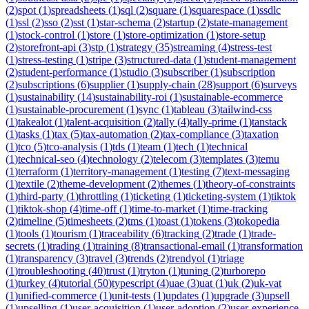
(
2
)
spot
(
1
)
spreadsheets
(
1
)
sql
(
2
)
square
(
1
)
squarespace
(
1
)
ssdlc
(
1
)
ssl
(
2
)
sso
(
2
)
sst
(
1
)
star-schema
(
2
)
startup
(
2
)
state-management
(
1
)
stock-control
(
1
)
store
(
1
)
store-optimization
(
1
)
store-setup
(
2
)
storefront-api
(
3
)
stp
(
1
)
strategy
(
35
)
streaming
(
4
)
stress-test
(
1
)
stress-testing
(
1
)
stripe
(
3
)
structured-data
(
1
)
student-management
(
2
)
student-performance
(
1
)
studio
(
3
)
subscriber
(
1
)
subscription
(
2
)
subscriptions
(
6
)
supplier
(
1
)
supply-chain
(
28
)
support
(
6
)
surveys
(
1
)
sustainability
(
14
)
sustainability-roi
(
1
)
sustainable-ecommerce
(
1
)
sustainable-procurement
(
1
)
sync
(
1
)
tableau
(
3
)
tailwind-css
(
1
)
takealot
(
1
)
talent-acquisition
(
2
)
tally
(
4
)
tally-prime
(
1
)
tanstack
(
1
)
tasks
(
1
)
tax
(
5
)
tax-automation
(
2
)
tax-compliance
(
3
)
taxation
(
1
)
tco
(
5
)
tco-analysis
(
1
)
tds
(
1
)
team
(
1
)
tech
(
1
)
technical
(
1
)
technical-seo
(
4
)
technology
(
2
)
telecom
(
3
)
templates
(
3
)
temu
(
1
)
terraform
(
1
)
territory-management
(
1
)
testing
(
7
)
text-messaging
(
1
)
textile
(
2
)
theme-development
(
2
)
themes
(
1
)
theory-of-constraints
(
1
)
third-party
(
1
)
throttling
(
1
)
ticketing
(
1
)
ticketing-system
(
1
)
tiktok
(
1
)
tiktok-shop
(
4
)
time-off
(
1
)
time-to-market
(
1
)
time-tracking
(
2
)
timeline
(
5
)
timesheets
(
2
)
tms
(
1
)
toast
(
1
)
tokens
(
3
)
tokopedia
(
1
)
tools
(
1
)
tourism
(
1
)
traceability
(
6
)
tracking
(
2
)
trade
(
1
)
trade-
secrets
(
1
)
trading
(
1
)
training
(
8
)
transactional-email
(
1
)
transformation
(
1
)
transparency
(
3
)
travel
(
3
)
trends
(
2
)
trendyol
(
1
)
triage
(
1
)
troubleshooting
(
40
)
trust
(
1
)
tryton
(
1
)
tuning
(
2
)
turborepo
(
1
)
turkey
(
4
)
tutorial
(
50
)
typescript
(
4
)
uae
(
3
)
uat
(
1
)
uk
(
2
)
uk-vat
(
1
)
unified-commerce
(
1
)
unit-tests
(
1
)
updates
(
1
)
upgrade
(
3
)
upsell
(
1
)
upselling
(
1
)
user-acquisition
(
1
)
user-adoption
(
2
)
user-experience