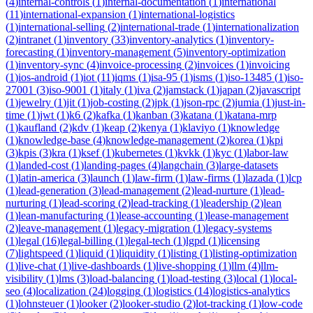
(
4
)
internal-controls
(
1
)
internal-documentation
(
1
)
international
(
11
)
international-expansion
(
1
)
international-logistics
(
1
)
international-selling
(
2
)
international-trade
(
1
)
internationalization
(
2
)
intranet
(
1
)
inventory
(
33
)
inventory-analytics
(
1
)
inventory-
forecasting
(
1
)
inventory-management
(
5
)
inventory-optimization
(
1
)
inventory-sync
(
4
)
invoice-processing
(
2
)
invoices
(
1
)
invoicing
(
1
)
ios-android
(
1
)
iot
(
11
)
iqms
(
1
)
isa-95
(
1
)
isms
(
1
)
iso-13485
(
1
)
iso-
27001
(
3
)
iso-9001
(
1
)
italy
(
1
)
iva
(
2
)
jamstack
(
1
)
japan
(
2
)
javascript
(
1
)
jewelry
(
1
)
jit
(
1
)
job-costing
(
2
)
jpk
(
1
)
json-rpc
(
2
)
jumia
(
1
)
just-in-
time
(
1
)
jwt
(
1
)
k6
(
2
)
kafka
(
1
)
kanban
(
3
)
katana
(
1
)
katana-mrp
(
1
)
kaufland
(
2
)
kdv
(
1
)
keap
(
2
)
kenya
(
1
)
klaviyo
(
1
)
knowledge
(
1
)
knowledge-base
(
4
)
knowledge-management
(
2
)
korea
(
1
)
kpi
(
3
)
kpis
(
3
)
kra
(
1
)
ksef
(
1
)
kubernetes
(
1
)
kvkk
(
1
)
kyc
(
1
)
labor-law
(
1
)
landed-cost
(
1
)
landing-pages
(
4
)
langchain
(
3
)
large-datasets
(
1
)
latin-america
(
3
)
launch
(
1
)
law-firm
(
1
)
law-firms
(
1
)
lazada
(
1
)
lcp
(
1
)
lead-generation
(
3
)
lead-management
(
2
)
lead-nurture
(
1
)
lead-
nurturing
(
1
)
lead-scoring
(
2
)
lead-tracking
(
1
)
leadership
(
2
)
lean
(
1
)
lean-manufacturing
(
1
)
lease-accounting
(
1
)
lease-management
(
2
)
leave-management
(
1
)
legacy-migration
(
1
)
legacy-systems
(
1
)
legal
(
16
)
legal-billing
(
1
)
legal-tech
(
1
)
lgpd
(
1
)
licensing
(
7
)
lightspeed
(
1
)
liquid
(
1
)
liquidity
(
1
)
listing
(
1
)
listing-optimization
(
1
)
live-chat
(
1
)
live-dashboards
(
1
)
live-shopping
(
1
)
llm
(
4
)
llm-
visibility
(
1
)
lms
(
3
)
load-balancing
(
1
)
load-testing
(
3
)
local
(
1
)
local-
seo
(
4
)
localization
(
24
)
logging
(
1
)
logistics
(
14
)
logistics-analytics
(
1
)
lohnsteuer
(
1
)
looker
(
2
)
looker-studio
(
2
)
lot-tracking
(
1
)
low-code