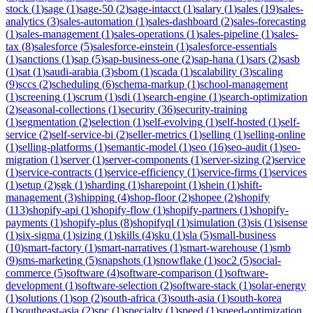
stock
(
1
)
sage
(
1
)
sage-50
(
2
)
sage-intacct
(
1
)
salary
(
1
)
sales
(
19
)
sales-
analytics
(
3
)
sales-automation
(
1
)
sales-dashboard
(
2
)
sales-forecasting
(
1
)
sales-management
(
1
)
sales-operations
(
1
)
sales-pipeline
(
1
)
sales-
tax
(
8
)
salesforce
(
5
)
salesforce-einstein
(
1
)
salesforce-essentials
(
1
)
sanctions
(
1
)
sap
(
5
)
sap-business-one
(
2
)
sap-hana
(
1
)
sars
(
2
)
sasb
(
1
)
sat
(
1
)
saudi-arabia
(
3
)
sbom
(
1
)
scada
(
1
)
scalability
(
3
)
scaling
(
9
)
sccs
(
2
)
scheduling
(
6
)
schema-markup
(
1
)
school-management
(
1
)
screening
(
1
)
scrum
(
1
)
sdi
(
1
)
search-engine
(
1
)
search-optimization
(
2
)
seasonal-collections
(
1
)
security
(
36
)
security-training
(
1
)
segmentation
(
2
)
selection
(
1
)
self-evolving
(
1
)
self-hosted
(
1
)
self-
service
(
2
)
self-service-bi
(
2
)
seller-metrics
(
1
)
selling
(
1
)
selling-online
(
1
)
selling-platforms
(
1
)
semantic-model
(
1
)
seo
(
16
)
seo-audit
(
1
)
seo-
migration
(
1
)
server
(
1
)
server-components
(
1
)
server-sizing
(
2
)
service
(
1
)
service-contracts
(
1
)
service-efficiency
(
1
)
service-firms
(
1
)
services
(
1
)
setup
(
2
)
sgk
(
1
)
sharding
(
1
)
sharepoint
(
1
)
shein
(
1
)
shift-
management
(
3
)
shipping
(
4
)
shop-floor
(
2
)
shopee
(
2
)
shopify
(
113
)
shopify-api
(
1
)
shopify-flow
(
1
)
shopify-partners
(
1
)
shopify-
payments
(
1
)
shopify-plus
(
8
)
shopifyql
(
1
)
simulation
(
3
)
sis
(
1
)
sisense
(
1
)
six-sigma
(
1
)
sizing
(
1
)
skills
(
4
)
sku
(
1
)
sla
(
5
)
small-business
(
10
)
smart-factory
(
1
)
smart-narratives
(
1
)
smart-warehouse
(
1
)
smb
(
9
)
sms-marketing
(
5
)
snapshots
(
1
)
snowflake
(
1
)
soc2
(
5
)
social-
commerce
(
5
)
software
(
4
)
software-comparison
(
1
)
software-
development
(
1
)
software-selection
(
2
)
software-stack
(
1
)
solar-energy
(
1
)
solutions
(
1
)
sop
(
2
)
south-africa
(
3
)
south-asia
(
1
)
south-korea
(
1
)
southeast-asia
(
2
)
spc
(
1
)
specialty
(
1
)
speed
(
1
)
speed-optimization