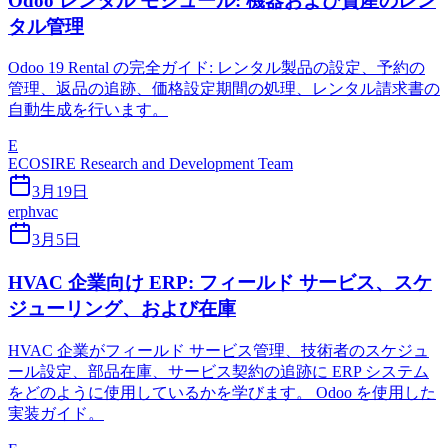
Odoo レンタル モジュール: 機器および資産のレン
タル管理
Odoo 19 Rental の完全ガイド: レンタル製品の設定、予約の
管理、返品の追跡、価格設定期間の処理、レンタル請求書の
自動生成を行います。
E
ECOSIRE Research and Development Team
3月19日
erp
hvac
3月5日
HVAC 企業向け ERP: フィールド サービス、スケ
ジューリング、および在庫
HVAC 企業がフィールド サービス管理、技術者のスケジュ
ール設定、部品在庫、サービス契約の追跡に ERP システム
をどのように使用しているかを学びます。 Odoo を使用した
実装ガイド。