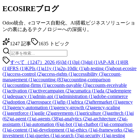
ECOSIREブログ
Odoo統合、eコマース自動化、AI搭載ビジネスソリューショ
ンの裏にあるテクノロジーへの深掘り。
1247
記事
1635
トピック
すべて（1247）
2026
(
6
)
3d
(
1
)
3pl
(
3
)
4pl
(
1
)
AP-AR
(
1
)
HR
(
1
)
IFRS
(
1
)
KPIs
(
1
)
a11y
(
1
)
a2p-10dlc
(
1
)
ab-testing
(
5
)
about-ecosire
(
1
)
access-control
(
2
)
access-rights
(
1
)
accessibility
(
3
)
account-
management
(
1
)
accounting
(
83
)
accounting-comparison
(
1
)
accounting-firms
(
1
)
accounts-payable
(
3
)
accounts-receivable
(
1
)
activation
(
1
)
activecampaign
(
2
)
acumatica
(
1
)
ada
(
2
)
adempiere
(
1
)
adequacy
(
1
)
admin-api
(
1
)
administration
(
1
)
adobe-commerce
(
2
)
adoption
(
2
)
aerospace
(
1
)
afip
(
1
)
africa
(
2
)
aftermarket
(
1
)
agency
(
13
)
agency-automation
(
1
)
agency-growth
(
2
)
agency-scaling
(
1
)
agentforce
(
1
)
agile
(
2
)
agreements
(
1
)
agriculture
(
3
)
agritech
(
1
)
ai
(
62
)
ai-agent
(
1
)
ai-agents
(
38
)
ai-analytics
(
2
)
ai-architecture
(
2
)
ai-
assistants
(
1
)
ai-automation
(
6
)
ai-bot
(
1
)
ai-chatbot
(
1
)
ai-comparison
(
1
)
ai-content
(
1
)
ai-development
(
1
)
ai-ethics
(
1
)
ai-frameworks
(
2
)
ai-
investment
(
1
)
ai-queries
(
1
)
ai-search
(
3
)
ai-security
(
1
)
ai-testing