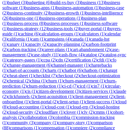
(
1
)
budget
(
3
)
budgeting
(
6
)
build-vs-buy
(
3
)
business
(
13
)
business
software
(
1
)
business-apps
(
1
)
business-automation
(
1
)
business-case
(
2
)
business-continuity
(
2
)
business-growth
(
1
)
business-intelligence
(
26
)
business-one
(
1
)
business-operations
(
1
)
business-plan
(
1
)
business-process
(
8
)
business-processes
(
1
)
business-software
(
1
)
business-strategy
(
12
)
business-tools
(
2
)
buyer-portal
(
1
)
buyers-
guide
(
1
)
caching
(
6
)
calculation-groups
(
1
)
calculators
(
1
)
calendar
(
3
)
california
(
1
)
cam
(
1
)
campaigns
(
4
)
canada
(
1
)
canada-hst
(
1
)
canary
(
1
)
capacity
(
2
)
capacity-planning
(
2
)
carbon-footprint
(
2
)
carbon-tracking
(
3
)
career-plans
(
1
)
cart-abandonment
(
2
)
case-
management
(
2
)
case-study
(
11
)
cash-flow
(
4
)
catalog
(
2
)
catalog-sync
(
1
)
category-pages
(
1
)
ccpa
(
2
)
cdn
(
2
)
certification
(
2
)
cfdi
(
1
)
cfo
(
2
)
change-management
(
6
)
channel-manager
(
1
)
chargebacks
(
1
)
chart-of-accounts
(
3
)
charts
(
1
)
chatbot
(
6
)
chatbots
(
1
)
chatgpt
(
2
)
cheat-sheet
(
1
)
checklist
(
7
)
checkout
(
2
)
checkout-optimization
(
2
)
chemical
(
2
)
china
(
1
)
churn
(
1
)
churn-management
(
1
)
churn-
prediction
(
2
)
churn-reduction
(
1
)
ci-cd
(
7
)
cicd
(
1
)
cin7
(
1
)
circular-
economy
(
1
)
cis
(
1
)
citizen-development
(
3
)
citizen-services
(
1
)
claude
(
2
)
clickfunnels
(
2
)
client-acquisition
(
1
)
client-management
(
2
)
client-
onboarding
(
1
)
client-portal
(
2
)
client-setup
(
1
)
client-success
(
1
)
cloud
(
8
)
cloud-accounting
(
1
)
cloud-cost
(
1
)
cloud-erp
(
3
)
cloud-hosting
(
2
)
cloud-security
(
2
)
cloudflare
(
1
)
clover
(
1
)
clv
(
2
)
cmms
(
1
)
cohort-
analysis
(
2
)
collaboration
(
3
)
colombia
(
1
)
commission-tracking
(
1
)
community
(
3
)
company
(
1
)
company-story
(
1
)
comparison
(
88
)
comparisons
(
1
)
compensation
(
1
)
compiere
(
2
)
compliance