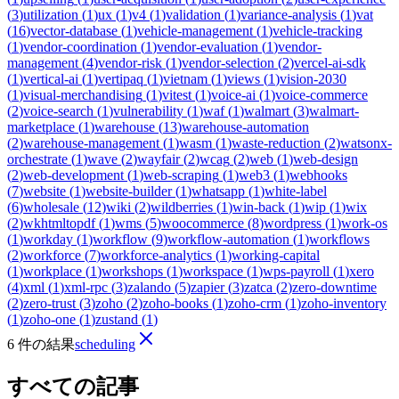
(
3
)
utilization
(
1
)
ux
(
1
)
v4
(
1
)
validation
(
1
)
variance-analysis
(
1
)
vat
(
16
)
vector-database
(
1
)
vehicle-management
(
1
)
vehicle-tracking
(
1
)
vendor-coordination
(
1
)
vendor-evaluation
(
1
)
vendor-
management
(
4
)
vendor-risk
(
1
)
vendor-selection
(
2
)
vercel-ai-sdk
(
1
)
vertical-ai
(
1
)
vertipaq
(
1
)
vietnam
(
1
)
views
(
1
)
vision-2030
(
1
)
visual-merchandising
(
1
)
vitest
(
1
)
voice-ai
(
1
)
voice-commerce
(
2
)
voice-search
(
1
)
vulnerability
(
1
)
waf
(
1
)
walmart
(
3
)
walmart-
marketplace
(
1
)
warehouse
(
13
)
warehouse-automation
(
2
)
warehouse-management
(
1
)
wasm
(
1
)
waste-reduction
(
2
)
watsonx-
orchestrate
(
1
)
wave
(
2
)
wayfair
(
2
)
wcag
(
2
)
web
(
1
)
web-design
(
2
)
web-development
(
1
)
web-scraping
(
1
)
web3
(
1
)
webhooks
(
7
)
website
(
1
)
website-builder
(
1
)
whatsapp
(
1
)
white-label
(
6
)
wholesale
(
12
)
wiki
(
2
)
wildberries
(
1
)
win-back
(
1
)
wip
(
1
)
wix
(
2
)
wkhtmltopdf
(
1
)
wms
(
5
)
woocommerce
(
8
)
wordpress
(
1
)
work-os
(
1
)
workday
(
1
)
workflow
(
9
)
workflow-automation
(
1
)
workflows
(
2
)
workforce
(
7
)
workforce-analytics
(
1
)
working-capital
(
1
)
workplace
(
1
)
workshops
(
1
)
workspace
(
1
)
wps-payroll
(
1
)
xero
(
4
)
xml
(
1
)
xml-rpc
(
3
)
zalando
(
5
)
zapier
(
3
)
zatca
(
2
)
zero-downtime
(
2
)
zero-trust
(
3
)
zoho
(
2
)
zoho-books
(
1
)
zoho-crm
(
1
)
zoho-inventory
(
1
)
zoho-one
(
1
)
zustand
(
1
)
6 件の結果
scheduling
すべての記事