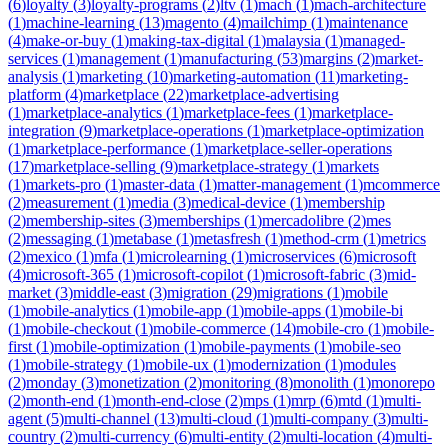
(
6
)
loyalty
(
3
)
loyalty-programs
(
2
)
ltv
(
1
)
mach
(
1
)
mach-architecture
(
1
)
machine-learning
(
13
)
magento
(
4
)
mailchimp
(
1
)
maintenance
(
4
)
make-or-buy
(
1
)
making-tax-digital
(
1
)
malaysia
(
1
)
managed-
services
(
1
)
management
(
1
)
manufacturing
(
53
)
margins
(
2
)
market-
analysis
(
1
)
marketing
(
10
)
marketing-automation
(
11
)
marketing-
platform
(
4
)
marketplace
(
22
)
marketplace-advertising
(
1
)
marketplace-analytics
(
1
)
marketplace-fees
(
1
)
marketplace-
integration
(
9
)
marketplace-operations
(
1
)
marketplace-optimization
(
1
)
marketplace-performance
(
1
)
marketplace-seller-operations
(
17
)
marketplace-selling
(
9
)
marketplace-strategy
(
1
)
markets
(
1
)
markets-pro
(
1
)
master-data
(
1
)
matter-management
(
1
)
mcommerce
(
2
)
measurement
(
1
)
media
(
3
)
medical-device
(
1
)
membership
(
2
)
membership-sites
(
3
)
memberships
(
1
)
mercadolibre
(
2
)
mes
(
2
)
messaging
(
1
)
metabase
(
1
)
metasfresh
(
1
)
method-crm
(
1
)
metrics
(
2
)
mexico
(
1
)
mfa
(
1
)
microlearning
(
1
)
microservices
(
6
)
microsoft
(
4
)
microsoft-365
(
1
)
microsoft-copilot
(
1
)
microsoft-fabric
(
3
)
mid-
market
(
3
)
middle-east
(
3
)
migration
(
29
)
migrations
(
1
)
mobile
(
1
)
mobile-analytics
(
1
)
mobile-app
(
1
)
mobile-apps
(
1
)
mobile-bi
(
1
)
mobile-checkout
(
1
)
mobile-commerce
(
14
)
mobile-cro
(
1
)
mobile-
first
(
1
)
mobile-optimization
(
1
)
mobile-payments
(
1
)
mobile-seo
(
1
)
mobile-strategy
(
1
)
mobile-ux
(
1
)
modernization
(
1
)
modules
(
2
)
monday
(
3
)
monetization
(
2
)
monitoring
(
8
)
monolith
(
1
)
monorepo
(
2
)
month-end
(
1
)
month-end-close
(
2
)
mps
(
1
)
mrp
(
6
)
mtd
(
1
)
multi-
agent
(
5
)
multi-channel
(
13
)
multi-cloud
(
1
)
multi-company
(
3
)
multi-
country
(
2
)
multi-currency
(
6
)
multi-entity
(
2
)
multi-location
(
4
)
multi-