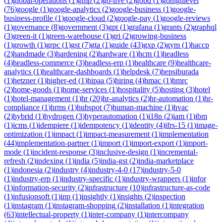
(
1
)
global-operations
(
1
)
gmp
(
2
)
go-live
(
2
)
gobd
(
1
)
gohighlevel
(
76
)
google
(
1
)
google-analytics
(
2
)
google-business
(
1
)
google-
business-profile
(
1
)
google-cloud
(
2
)
google-pay
(
1
)
google-reviews
(
1
)
governance
(
8
)
government
(
3
)
gpt
(
1
)
grafana
(
1
)
grants
(
2
)
graphql
(
3
)
green-it
(
1
)
green-warehouse
(
1
)
gri
(
2
)
growing-business
(
1
)
growth
(
1
)
grpc
(
1
)
gst
(
7
)
gta
(
1
)
guide
(
43
)
gxp
(
2
)
gym
(
1
)
haccp
(
2
)
handmade
(
3
)
hardening
(
2
)
hardware
(
1
)
hcm
(
1
)
headless
(
4
)
headless-commerce
(
3
)
headless-erp
(
1
)
healthcare
(
9
)
healthcare-
analytics
(
1
)
healthcare-dashboards
(
1
)
helpdesk
(
7
)
hepsiburada
(
1
)
hetzner
(
1
)
higher-ed
(
1
)
hipaa
(
5
)
hiring
(
4
)
hmac
(
1
)
hmrc
(
2
)
home-goods
(
1
)
home-services
(
1
)
hospitality
(
5
)
hosting
(
3
)
hotel
(
1
)
hotel-management
(
1
)
hr
(
20
)
hr-analytics
(
2
)
hr-automation
(
1
)
hr-
compliance
(
1
)
hrms
(
1
)
hubspot
(
7
)
human-machine
(
1
)
hvac
(
2
)
hybrid
(
1
)
hydrogen
(
3
)
hyperautomation
(
1
)
i18n
(
2
)
iam
(
1
)
ibm
(
1
)
icms
(
1
)
idempiere
(
1
)
idempotency
(
1
)
identity
(
4
)
ifrs-15
(
1
)
image-
optimization
(
1
)
impact
(
1
)
impact-measurement
(
1
)
implementation
(
44
)
implementation-partner
(
1
)
import
(
1
)
import-export
(
1
)
import-
mode
(
1
)
incident-response
(
3
)
inclusive-design
(
1
)
incremental-
refresh
(
2
)
indexing
(
1
)
india
(
5
)
india-gst
(
2
)
india-marketplace
(
1
)
indonesia
(
2
)
industry
(
4
)
industry-4-0
(
17
)
industry-5-0
(
1
)
industry-erp
(
1
)
industry-specific
(
1
)
industry-wrappers
(
1
)
infor
(
1
)
information-security
(
2
)
infrastructure
(
10
)
infrastructure-as-code
(
1
)
infusionsoft
(
1
)
inp
(
1
)
insightly
(
1
)
insights
(
2
)
inspection
(
1
)
instagram
(
1
)
instagram-shopping
(
2
)
installation
(
1
)
integration
(
63
)
intellectual-property
(
1
)
inter-company
(
1
)
intercompany