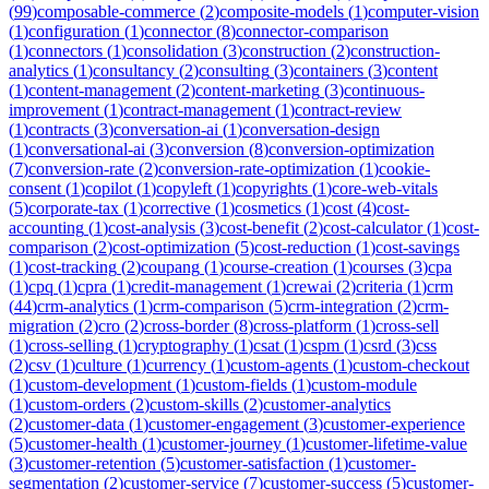
(
99
)
composable-commerce
(
2
)
composite-models
(
1
)
computer-vision
(
1
)
configuration
(
1
)
connector
(
8
)
connector-comparison
(
1
)
connectors
(
1
)
consolidation
(
3
)
construction
(
2
)
construction-
analytics
(
1
)
consultancy
(
2
)
consulting
(
3
)
containers
(
3
)
content
(
1
)
content-management
(
2
)
content-marketing
(
3
)
continuous-
improvement
(
1
)
contract-management
(
1
)
contract-review
(
1
)
contracts
(
3
)
conversation-ai
(
1
)
conversation-design
(
1
)
conversational-ai
(
3
)
conversion
(
8
)
conversion-optimization
(
7
)
conversion-rate
(
2
)
conversion-rate-optimization
(
1
)
cookie-
consent
(
1
)
copilot
(
1
)
copyleft
(
1
)
copyrights
(
1
)
core-web-vitals
(
5
)
corporate-tax
(
1
)
corrective
(
1
)
cosmetics
(
1
)
cost
(
4
)
cost-
accounting
(
1
)
cost-analysis
(
3
)
cost-benefit
(
2
)
cost-calculator
(
1
)
cost-
comparison
(
2
)
cost-optimization
(
5
)
cost-reduction
(
1
)
cost-savings
(
1
)
cost-tracking
(
2
)
coupang
(
1
)
course-creation
(
1
)
courses
(
3
)
cpa
(
1
)
cpq
(
1
)
cpra
(
1
)
credit-management
(
1
)
crewai
(
2
)
criteria
(
1
)
crm
(
44
)
crm-analytics
(
1
)
crm-comparison
(
5
)
crm-integration
(
2
)
crm-
migration
(
2
)
cro
(
2
)
cross-border
(
8
)
cross-platform
(
1
)
cross-sell
(
1
)
cross-selling
(
1
)
cryptography
(
1
)
csat
(
1
)
cspm
(
1
)
csrd
(
3
)
css
(
2
)
csv
(
1
)
culture
(
1
)
currency
(
1
)
custom-agents
(
1
)
custom-checkout
(
1
)
custom-development
(
1
)
custom-fields
(
1
)
custom-module
(
1
)
custom-orders
(
2
)
custom-skills
(
2
)
customer-analytics
(
2
)
customer-data
(
1
)
customer-engagement
(
3
)
customer-experience
(
5
)
customer-health
(
1
)
customer-journey
(
1
)
customer-lifetime-value
(
3
)
customer-retention
(
5
)
customer-satisfaction
(
1
)
customer-
segmentation
(
2
)
customer-service
(
7
)
customer-success
(
5
)
customer-