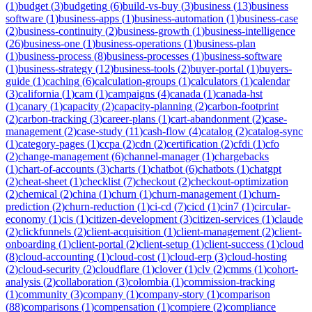
(
1
)
budget
(
3
)
budgeting
(
6
)
build-vs-buy
(
3
)
business
(
13
)
business
software
(
1
)
business-apps
(
1
)
business-automation
(
1
)
business-case
(
2
)
business-continuity
(
2
)
business-growth
(
1
)
business-intelligence
(
26
)
business-one
(
1
)
business-operations
(
1
)
business-plan
(
1
)
business-process
(
8
)
business-processes
(
1
)
business-software
(
1
)
business-strategy
(
12
)
business-tools
(
2
)
buyer-portal
(
1
)
buyers-
guide
(
1
)
caching
(
6
)
calculation-groups
(
1
)
calculators
(
1
)
calendar
(
3
)
california
(
1
)
cam
(
1
)
campaigns
(
4
)
canada
(
1
)
canada-hst
(
1
)
canary
(
1
)
capacity
(
2
)
capacity-planning
(
2
)
carbon-footprint
(
2
)
carbon-tracking
(
3
)
career-plans
(
1
)
cart-abandonment
(
2
)
case-
management
(
2
)
case-study
(
11
)
cash-flow
(
4
)
catalog
(
2
)
catalog-sync
(
1
)
category-pages
(
1
)
ccpa
(
2
)
cdn
(
2
)
certification
(
2
)
cfdi
(
1
)
cfo
(
2
)
change-management
(
6
)
channel-manager
(
1
)
chargebacks
(
1
)
chart-of-accounts
(
3
)
charts
(
1
)
chatbot
(
6
)
chatbots
(
1
)
chatgpt
(
2
)
cheat-sheet
(
1
)
checklist
(
7
)
checkout
(
2
)
checkout-optimization
(
2
)
chemical
(
2
)
china
(
1
)
churn
(
1
)
churn-management
(
1
)
churn-
prediction
(
2
)
churn-reduction
(
1
)
ci-cd
(
7
)
cicd
(
1
)
cin7
(
1
)
circular-
economy
(
1
)
cis
(
1
)
citizen-development
(
3
)
citizen-services
(
1
)
claude
(
2
)
clickfunnels
(
2
)
client-acquisition
(
1
)
client-management
(
2
)
client-
onboarding
(
1
)
client-portal
(
2
)
client-setup
(
1
)
client-success
(
1
)
cloud
(
8
)
cloud-accounting
(
1
)
cloud-cost
(
1
)
cloud-erp
(
3
)
cloud-hosting
(
2
)
cloud-security
(
2
)
cloudflare
(
1
)
clover
(
1
)
clv
(
2
)
cmms
(
1
)
cohort-
analysis
(
2
)
collaboration
(
3
)
colombia
(
1
)
commission-tracking
(
1
)
community
(
3
)
company
(
1
)
company-story
(
1
)
comparison
(
88
)
comparisons
(
1
)
compensation
(
1
)
compiere
(
2
)
compliance