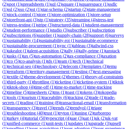
(
2
)
spot
(
1
)
spreadsheets
(
1
)
sql
(
2
)
square
(
1
)
squarespace
(
1
)
ssdlc
(
1
)
ssl
(
2
)
sso
(
2
)
sst
(
1
)
star-schema
(
2
)
startup
(
2
)
state-management
(
1
)
stock-control
(
1
)
store
(
1
)
store-optimization
(
1
)
store-setup
(
2
)
storefront-api
(
3
)
stp
(
1
)
strategy
(
35
)
streaming
(
4
)
stress-test
(
1
)
stress-testing
(
1
)
stripe
(
3
)
structured-data
(
1
)
student-management
(
2
)
student-performance
(
1
)
studio
(
3
)
subscriber
(
1
)
subscription
(
2
)
subscriptions
(
6
)
supplier
(
1
)
supply-chain
(
28
)
support
(
6
)
surveys
(
1
)
sustainability
(
14
)
sustainability-roi
(
1
)
sustainable-ecommerce
(
1
)
sustainable-procurement
(
1
)
sync
(
1
)
tableau
(
3
)
tailwind-css
(
1
)
takealot
(
1
)
talent-acquisition
(
2
)
tally
(
4
)
tally-prime
(
1
)
tanstack
(
1
)
tasks
(
1
)
tax
(
5
)
tax-automation
(
2
)
tax-compliance
(
3
)
taxation
(
1
)
tco
(
5
)
tco-analysis
(
1
)
tds
(
1
)
team
(
1
)
tech
(
1
)
technical
(
1
)
technical-seo
(
4
)
technology
(
2
)
telecom
(
3
)
templates
(
3
)
temu
(
1
)
terraform
(
1
)
territory-management
(
1
)
testing
(
7
)
text-messaging
(
1
)
textile
(
2
)
theme-development
(
2
)
themes
(
1
)
theory-of-constraints
(
1
)
third-party
(
1
)
throttling
(
1
)
ticketing
(
1
)
ticketing-system
(
1
)
tiktok
(
1
)
tiktok-shop
(
4
)
time-off
(
1
)
time-to-market
(
1
)
time-tracking
(
2
)
timeline
(
5
)
timesheets
(
2
)
tms
(
1
)
toast
(
1
)
tokens
(
3
)
tokopedia
(
1
)
tools
(
1
)
tourism
(
1
)
traceability
(
6
)
tracking
(
2
)
trade
(
1
)
trade-
secrets
(
1
)
trading
(
1
)
training
(
8
)
transactional-email
(
1
)
transformation
(
1
)
transparency
(
3
)
travel
(
3
)
trends
(
2
)
trendyol
(
1
)
triage
(
1
)
troubleshooting
(
40
)
trust
(
1
)
tryton
(
1
)
tuning
(
2
)
turborepo
(
1
)
turkey
(
4
)
tutorial
(
50
)
typescript
(
4
)
uae
(
3
)
uat
(
1
)
uk
(
2
)
uk-vat
(
1
)
unified-commerce
(
1
)
unit-tests
(
1
)
updates
(
1
)
upgrade
(
3
)
upsell
(
1
)
upselling
(
1
)
user-acquisition
(
1
)
user-adoption
(
2
)
user-experience