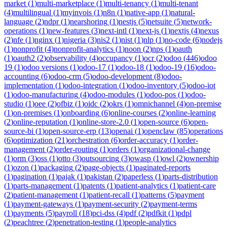
market
(
1
)
multi-marketplace
(
1
)
multi-tenancy
(
1
)
multi-tenant
(
4
)
multilingual
(
1
)
myinvois
(
1
)
n8n
(
1
)
native-app
(
1
)
natural-
language
(
2
)
ndpr
(
1
)
nearshoring
(
1
)
nestjs
(
5
)
netsuite
(
5
)
network-
operations
(
1
)
new-features
(
3
)
next-intl
(
1
)
next-js
(
1
)
nextjs
(
4
)
nexus
(
2
)
nfe
(
1
)
nginx
(
1
)
nigeria
(
3
)
nis2
(
1
)
nist
(
1
)
nlp
(
1
)
no-code
(
6
)
nodejs
(
1
)
nonprofit
(
4
)
nonprofit-analytics
(
1
)
noon
(
2
)
nps
(
1
)
oauth
(
1
)
oauth2
(
2
)
observability
(
4
)
occupancy
(
1
)
ocr
(
2
)
odoo
(
446
)
odoo
19
(
1
)
odoo versions
(
1
)
odoo-17
(
1
)
odoo-18
(
1
)
odoo-19
(
16
)
odoo-
accounting
(
6
)
odoo-crm
(
5
)
odoo-development
(
8
)
odoo-
implementation
(
1
)
odoo-integration
(
1
)
odoo-inventory
(
5
)
odoo-iot
(
1
)
odoo-manufacturing
(
4
)
odoo-modules
(
1
)
odoo-pos
(
1
)
odoo-
studio
(
1
)
oee
(
2
)
ofbiz
(
1
)
oidc
(
2
)
okrs
(
1
)
omnichannel
(
4
)
on-premise
(
1
)
on-premises
(
1
)
onboarding
(
6
)
online-courses
(
2
)
online-learning
(
2
)
online-reputation
(
1
)
online-store-2.0
(
1
)
open-source
(
6
)
open-
source-bi
(
1
)
open-source-erp
(
13
)
openai
(
1
)
openclaw
(
85
)
operations
(
6
)
optimization
(
21
)
orchestration
(
6
)
order-accuracy
(
1
)
order-
management
(
2
)
order-routing
(
1
)
orders
(
1
)
organizational-change
(
1
)
orm
(
3
)
oss
(
1
)
otto
(
3
)
outsourcing
(
3
)
owasp
(
1
)
owl
(
2
)
ownership
(
1
)
ozon
(
1
)
packaging
(
2
)
page-objects
(
1
)
paginated-reports
(
1
)
pagination
(
1
)
pajak
(
1
)
pakistan
(
2
)
paperless
(
1
)
parts-distribution
(
1
)
parts-management
(
1
)
patents
(
1
)
patient-analytics
(
1
)
patient-care
(
2
)
patient-management
(
1
)
patient-recall
(
1
)
patterns
(
5
)
payment
(
1
)
payment-gateways
(
1
)
payment-security
(
2
)
payment-terms
(
1
)
payments
(
5
)
payroll
(
18
)
pci-dss
(
4
)
pdf
(
2
)
pdfkit
(
1
)
pdpl
(
2
)
peachtree
(
2
)
penetration-testing
(
1
)
people-analytics