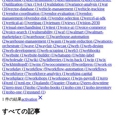
(
3
)
utilization
(
1
)
ux
(
1
)
v4
(
1
)
validation
(
1
)
variance-analysis
(
1
)
vat
(
16
)
vector-database
(
1
)
vehicle-management
(
1
)
vehicle-tracking
(
1
)
vendor-coordination
(
1
)
vendor-evaluation
(
1
)
vendor-
management
(
4
)
vendor-risk
(
1
)
vendor-selection
(
2
)
vercel-ai-sdk
(
1
)
vertical-ai
(
1
)
vertipaq
(
1
)
vietnam
(
1
)
views
(
1
)
vision-2030
(
1
)
visual-merchandising
(
1
)
vitest
(
1
)
voice-ai
(
1
)
voice-commerce
(
2
)
voice-search
(
1
)
vulnerability
(
1
)
waf
(
1
)
walmart
(
3
)
walmart-
marketplace
(
1
)
warehouse
(
13
)
warehouse-automation
(
2
)
warehouse-management
(
1
)
wasm
(
1
)
waste-reduction
(
2
)
watsonx-
orchestrate
(
1
)
wave
(
2
)
wayfair
(
2
)
wcag
(
2
)
web
(
1
)
web-design
(
2
)
web-development
(
1
)
web-scraping
(
1
)
web3
(
1
)
webhooks
(
7
)
website
(
1
)
website-builder
(
1
)
whatsapp
(
1
)
white-label
(
6
)
wholesale
(
12
)
wiki
(
2
)
wildberries
(
1
)
win-back
(
1
)
wip
(
1
)
wix
(
2
)
wkhtmltopdf
(
1
)
wms
(
5
)
woocommerce
(
8
)
wordpress
(
1
)
work-os
(
1
)
workday
(
1
)
workflow
(
9
)
workflow-automation
(
1
)
workflows
(
2
)
workforce
(
7
)
workforce-analytics
(
1
)
working-capital
(
1
)
workplace
(
1
)
workshops
(
1
)
workspace
(
1
)
wps-payroll
(
1
)
xero
(
4
)
xml
(
1
)
xml-rpc
(
3
)
zalando
(
5
)
zapier
(
3
)
zatca
(
2
)
zero-downtime
(
2
)
zero-trust
(
3
)
zoho
(
2
)
zoho-books
(
1
)
zoho-crm
(
1
)
zoho-inventory
(
1
)
zoho-one
(
1
)
zustand
(
1
)
1 件の結果
activation
すべての記事