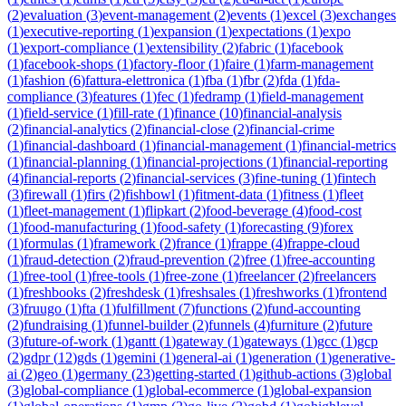
(
2
)
evaluation
(
3
)
event-management
(
2
)
events
(
1
)
excel
(
3
)
exchanges
(
1
)
executive-reporting
(
1
)
expansion
(
1
)
expectations
(
1
)
expo
(
1
)
export-compliance
(
1
)
extensibility
(
2
)
fabric
(
1
)
facebook
(
1
)
facebook-shops
(
1
)
factory-floor
(
1
)
faire
(
1
)
farm-management
(
1
)
fashion
(
6
)
fattura-elettronica
(
1
)
fba
(
1
)
fbr
(
2
)
fda
(
1
)
fda-
compliance
(
3
)
features
(
1
)
fec
(
1
)
fedramp
(
1
)
field-management
(
1
)
field-service
(
1
)
fill-rate
(
1
)
finance
(
10
)
financial-analysis
(
2
)
financial-analytics
(
2
)
financial-close
(
2
)
financial-crime
(
1
)
financial-dashboard
(
1
)
financial-management
(
1
)
financial-metrics
(
1
)
financial-planning
(
1
)
financial-projections
(
1
)
financial-reporting
(
4
)
financial-reports
(
2
)
financial-services
(
3
)
fine-tuning
(
1
)
fintech
(
3
)
firewall
(
1
)
firs
(
2
)
fishbowl
(
1
)
fitment-data
(
1
)
fitness
(
1
)
fleet
(
1
)
fleet-management
(
1
)
flipkart
(
2
)
food-beverage
(
4
)
food-cost
(
1
)
food-manufacturing
(
1
)
food-safety
(
1
)
forecasting
(
9
)
forex
(
1
)
formulas
(
1
)
framework
(
2
)
france
(
1
)
frappe
(
4
)
frappe-cloud
(
1
)
fraud-detection
(
2
)
fraud-prevention
(
2
)
free
(
1
)
free-accounting
(
1
)
free-tool
(
1
)
free-tools
(
1
)
free-zone
(
1
)
freelancer
(
2
)
freelancers
(
1
)
freshbooks
(
2
)
freshdesk
(
1
)
freshsales
(
1
)
freshworks
(
1
)
frontend
(
3
)
fruugo
(
1
)
fta
(
1
)
fulfillment
(
7
)
functions
(
2
)
fund-accounting
(
2
)
fundraising
(
1
)
funnel-builder
(
2
)
funnels
(
4
)
furniture
(
2
)
future
(
3
)
future-of-work
(
1
)
gantt
(
1
)
gateway
(
1
)
gateways
(
1
)
gcc
(
1
)
gcp
(
2
)
gdpr
(
12
)
gds
(
1
)
gemini
(
1
)
general-ai
(
1
)
generation
(
1
)
generative-
ai
(
2
)
geo
(
1
)
germany
(
23
)
getting-started
(
1
)
github-actions
(
3
)
global
(
3
)
global-compliance
(
1
)
global-ecommerce
(
1
)
global-expansion