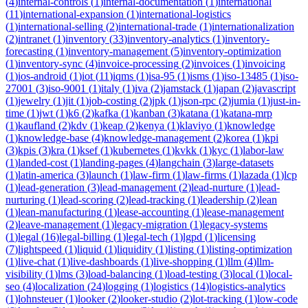
(
4
)
internal-controls
(
1
)
internal-documentation
(
1
)
international
(
11
)
international-expansion
(
1
)
international-logistics
(
1
)
international-selling
(
2
)
international-trade
(
1
)
internationalization
(
2
)
intranet
(
1
)
inventory
(
33
)
inventory-analytics
(
1
)
inventory-
forecasting
(
1
)
inventory-management
(
5
)
inventory-optimization
(
1
)
inventory-sync
(
4
)
invoice-processing
(
2
)
invoices
(
1
)
invoicing
(
1
)
ios-android
(
1
)
iot
(
11
)
iqms
(
1
)
isa-95
(
1
)
isms
(
1
)
iso-13485
(
1
)
iso-
27001
(
3
)
iso-9001
(
1
)
italy
(
1
)
iva
(
2
)
jamstack
(
1
)
japan
(
2
)
javascript
(
1
)
jewelry
(
1
)
jit
(
1
)
job-costing
(
2
)
jpk
(
1
)
json-rpc
(
2
)
jumia
(
1
)
just-in-
time
(
1
)
jwt
(
1
)
k6
(
2
)
kafka
(
1
)
kanban
(
3
)
katana
(
1
)
katana-mrp
(
1
)
kaufland
(
2
)
kdv
(
1
)
keap
(
2
)
kenya
(
1
)
klaviyo
(
1
)
knowledge
(
1
)
knowledge-base
(
4
)
knowledge-management
(
2
)
korea
(
1
)
kpi
(
3
)
kpis
(
3
)
kra
(
1
)
ksef
(
1
)
kubernetes
(
1
)
kvkk
(
1
)
kyc
(
1
)
labor-law
(
1
)
landed-cost
(
1
)
landing-pages
(
4
)
langchain
(
3
)
large-datasets
(
1
)
latin-america
(
3
)
launch
(
1
)
law-firm
(
1
)
law-firms
(
1
)
lazada
(
1
)
lcp
(
1
)
lead-generation
(
3
)
lead-management
(
2
)
lead-nurture
(
1
)
lead-
nurturing
(
1
)
lead-scoring
(
2
)
lead-tracking
(
1
)
leadership
(
2
)
lean
(
1
)
lean-manufacturing
(
1
)
lease-accounting
(
1
)
lease-management
(
2
)
leave-management
(
1
)
legacy-migration
(
1
)
legacy-systems
(
1
)
legal
(
16
)
legal-billing
(
1
)
legal-tech
(
1
)
lgpd
(
1
)
licensing
(
7
)
lightspeed
(
1
)
liquid
(
1
)
liquidity
(
1
)
listing
(
1
)
listing-optimization
(
1
)
live-chat
(
1
)
live-dashboards
(
1
)
live-shopping
(
1
)
llm
(
4
)
llm-
visibility
(
1
)
lms
(
3
)
load-balancing
(
1
)
load-testing
(
3
)
local
(
1
)
local-
seo
(
4
)
localization
(
24
)
logging
(
1
)
logistics
(
14
)
logistics-analytics
(
1
)
lohnsteuer
(
1
)
looker
(
2
)
looker-studio
(
2
)
lot-tracking
(
1
)
low-code