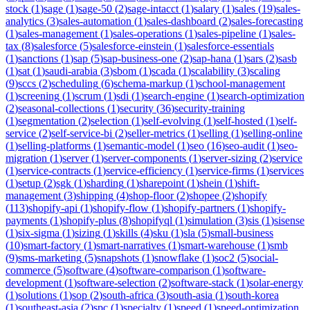
stock
(
1
)
sage
(
1
)
sage-50
(
2
)
sage-intacct
(
1
)
salary
(
1
)
sales
(
19
)
sales-
analytics
(
3
)
sales-automation
(
1
)
sales-dashboard
(
2
)
sales-forecasting
(
1
)
sales-management
(
1
)
sales-operations
(
1
)
sales-pipeline
(
1
)
sales-
tax
(
8
)
salesforce
(
5
)
salesforce-einstein
(
1
)
salesforce-essentials
(
1
)
sanctions
(
1
)
sap
(
5
)
sap-business-one
(
2
)
sap-hana
(
1
)
sars
(
2
)
sasb
(
1
)
sat
(
1
)
saudi-arabia
(
3
)
sbom
(
1
)
scada
(
1
)
scalability
(
3
)
scaling
(
9
)
sccs
(
2
)
scheduling
(
6
)
schema-markup
(
1
)
school-management
(
1
)
screening
(
1
)
scrum
(
1
)
sdi
(
1
)
search-engine
(
1
)
search-optimization
(
2
)
seasonal-collections
(
1
)
security
(
36
)
security-training
(
1
)
segmentation
(
2
)
selection
(
1
)
self-evolving
(
1
)
self-hosted
(
1
)
self-
service
(
2
)
self-service-bi
(
2
)
seller-metrics
(
1
)
selling
(
1
)
selling-online
(
1
)
selling-platforms
(
1
)
semantic-model
(
1
)
seo
(
16
)
seo-audit
(
1
)
seo-
migration
(
1
)
server
(
1
)
server-components
(
1
)
server-sizing
(
2
)
service
(
1
)
service-contracts
(
1
)
service-efficiency
(
1
)
service-firms
(
1
)
services
(
1
)
setup
(
2
)
sgk
(
1
)
sharding
(
1
)
sharepoint
(
1
)
shein
(
1
)
shift-
management
(
3
)
shipping
(
4
)
shop-floor
(
2
)
shopee
(
2
)
shopify
(
113
)
shopify-api
(
1
)
shopify-flow
(
1
)
shopify-partners
(
1
)
shopify-
payments
(
1
)
shopify-plus
(
8
)
shopifyql
(
1
)
simulation
(
3
)
sis
(
1
)
sisense
(
1
)
six-sigma
(
1
)
sizing
(
1
)
skills
(
4
)
sku
(
1
)
sla
(
5
)
small-business
(
10
)
smart-factory
(
1
)
smart-narratives
(
1
)
smart-warehouse
(
1
)
smb
(
9
)
sms-marketing
(
5
)
snapshots
(
1
)
snowflake
(
1
)
soc2
(
5
)
social-
commerce
(
5
)
software
(
4
)
software-comparison
(
1
)
software-
development
(
1
)
software-selection
(
2
)
software-stack
(
1
)
solar-energy
(
1
)
solutions
(
1
)
sop
(
2
)
south-africa
(
3
)
south-asia
(
1
)
south-korea
(
1
)
southeast-asia
(
2
)
spc
(
1
)
specialty
(
1
)
speed
(
1
)
speed-optimization