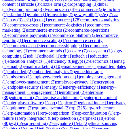
content
(
1
)
drizzle
(
3
)
drizzle-orm
(
2
)
dropshipping
(
3
)
dubai
(
1
)
dynamic-pricing
(
3
)
dynamics-365
(
4
)
e-commerce
(
2
)
e-factura
(
1
)
e-faktur
(
1
)
e-fatura
(
1
)
e-invoicing
(
5
)
e-way-bill
(
1
)
e2e
(
2
)
eaa
(
1
)
ebay
(
3
)
ec2
(
1
)
ecm
(
1
)
ecommerce
(
178
)
ecommerce-analytics
(
3
)
ecommerce-costs
(
1
)
ecommerce-logistics
(
1
)
ecommerce-
marketing
(
2
)
ecommerce-metrics
(
2
)
ecommerce-operations
(
2
)
ecommerce-payments
(
1
)
ecommerce-platform
(
2
)
ecommerce-
reporting
(
1
)
ecommerce-scaling
(
1
)
ecommerce-security
(
1
)
ecommerce-seo
(
3
)
ecommerce-shipping
(
1
)
ecommerce-
technology
(
1
)
ecommerce-trends
(
1
)
ecosire
(
7
)
ecosystem
(
1
)
edge-
computing
(
2
)
edi
(
1
)
editorial
(
1
)
edr
(
1
)
edtech
(
1
)
education
(
4
)
education-analytics
(
1
)
efficiency
(
8
)
egypt
(
2
)
electronics
(
1
)
emag
(
1
)
email
(
2
)
email-marketing
(
10
)
email-sequences
(
1
)
email-templates
(
1
)
embedded
(
2
)
embedded-analytics
(
5
)
embedded-apps
(
1
)
emissions
(
1
)
employee-development
(
1
)
employee-engagement
(
1
)
employee-management
(
3
)
employee-privacy
(
1
)
encryption
(
1
)
endpoint-security
(
1
)
energy
(
3
)
energy-efficiency
(
1
)
energy-
management
(
1
)
engagement
(
1
)
enrollment
(
2
)
enterprise
(
39
)
enterprise-ai
(
2
)
enterprise-architecture
(
1
)
enterprise-content
(
1
)
enterprise-software
(
1
)
eoq
(
1
)
epicor
(
2
)
epicor-kinetic
(
1
)
eprivacy
(
1
)
equipment
(
2
)
equipment-rental
(
2
)
erp
(
225
)
erp-architecture
(
1
)
erp-automation
(
1
)
erp-comparison
(
9
)
erp-configuration
(
1
)
erp-
failure
(
1
)
erp-integration
(
8
)
erp-selection
(
2
)
erpnext
(
18
)
errors
(
40
)
esg
(
5
)
esg-reporting
(
2
)
esignature
(
1
)
eta
(
2
)
ethical-sourcing
(
1
)
ethics
(
1
)
etims
(
1
)
etl
(
5
)
etsy
(
3
)
eu
(
2
)
eu-ai-act
(
1
)
europe