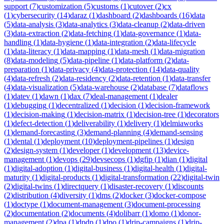
support
(
7
)
customization
(
5
)
customs
(
1
)
cutover
(
2
)
cx
(
1
)
cybersecurity
(
14
)
daraz
(
1
)
dashboard
(
2
)
dashboards
(
16
)
data
(
5
)
data-analysis
(
3
)
data-analytics
(
3
)
data-cleanup
(
2
)
data-driven
(
3
)
data-extraction
(
2
)
data-fetching
(
1
)
data-governance
(
1
)
data-
handling
(
1
)
data-hygiene
(
1
)
data-integration
(
2
)
data-lifecycle
(
1
)
data-literacy
(
1
)
data-mapping
(
1
)
data-mesh
(
1
)
data-migration
(
8
)
data-modeling
(
5
)
data-pipeline
(
1
)
data-platform
(
2
)
data-
preparation
(
1
)
data-privacy
(
4
)
data-protection
(
14
)
data-quality
(
4
)
data-refresh
(
2
)
data-residency
(
2
)
data-retention
(
1
)
data-transfer
(
4
)
data-visualization
(
5
)
data-warehouse
(
2
)
database
(
7
)
dataflows
(
1
)
datev
(
1
)
dawn
(
1
)
dax
(
7
)
deal-management
(
1
)
dealer
(
1
)
debugging
(
1
)
decentralized
(
1
)
decision
(
1
)
decision-framework
(
1
)
decision-making
(
1
)
decision-matrix
(
1
)
decision-tree
(
1
)
decorators
(
1
)
defect-detection
(
1
)
deliverability
(
1
)
delivery
(
1
)
delmiaworks
(
1
)
demand-forecasting
(
3
)
demand-planning
(
4
)
demand-sensing
(
1
)
dental
(
1
)
deployment
(
10
)
deployment-pipelines
(
1
)
design
(
2
)
design-system
(
1
)
developer
(
1
)
development
(
13
)
device-
management
(
1
)
devops
(
29
)
devsecops
(
1
)
dgfip
(
1
)
dian
(
1
)
digital
(
1
)
digital-adoption
(
1
)
digital-business
(
1
)
digital-health
(
1
)
digital-
maturity
(
1
)
digital-products
(
1
)
digital-transformation
(
22
)
digital-twin
(
2
)
digital-twins
(
1
)
directquery
(
1
)
disaster-recovery
(
1
)
discounts
(
2
)
distribution
(
4
)
diversity
(
1
)
dms
(
2
)
docker
(
3
)
docker-compose
(
1
)
doctype
(
1
)
document-management
(
3
)
document-processing
(
2
)
documentation
(
2
)
documents
(
4
)
dolibarr
(
1
)
domo
(
1
)
donor-
management
(
2
)
dpa
(
1
)
dpdp
(
1
)
dpo
(
1
)
drip-campaigns
(
1
)
drip-