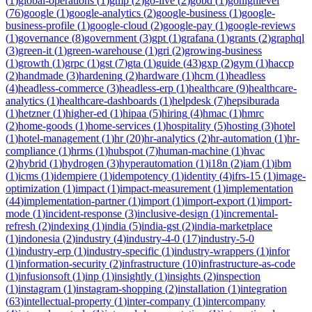
(
1
)
global-operations
(
1
)
gmp
(
2
)
go-live
(
2
)
gobd
(
1
)
gohighlevel
(
76
)
google
(
1
)
google-analytics
(
2
)
google-business
(
1
)
google-
business-profile
(
1
)
google-cloud
(
2
)
google-pay
(
1
)
google-reviews
(
1
)
governance
(
8
)
government
(
3
)
gpt
(
1
)
grafana
(
1
)
grants
(
2
)
graphql
(
3
)
green-it
(
1
)
green-warehouse
(
1
)
gri
(
2
)
growing-business
(
1
)
growth
(
1
)
grpc
(
1
)
gst
(
7
)
gta
(
1
)
guide
(
43
)
gxp
(
2
)
gym
(
1
)
haccp
(
2
)
handmade
(
3
)
hardening
(
2
)
hardware
(
1
)
hcm
(
1
)
headless
(
4
)
headless-commerce
(
3
)
headless-erp
(
1
)
healthcare
(
9
)
healthcare-
analytics
(
1
)
healthcare-dashboards
(
1
)
helpdesk
(
7
)
hepsiburada
(
1
)
hetzner
(
1
)
higher-ed
(
1
)
hipaa
(
5
)
hiring
(
4
)
hmac
(
1
)
hmrc
(
2
)
home-goods
(
1
)
home-services
(
1
)
hospitality
(
5
)
hosting
(
3
)
hotel
(
1
)
hotel-management
(
1
)
hr
(
20
)
hr-analytics
(
2
)
hr-automation
(
1
)
hr-
compliance
(
1
)
hrms
(
1
)
hubspot
(
7
)
human-machine
(
1
)
hvac
(
2
)
hybrid
(
1
)
hydrogen
(
3
)
hyperautomation
(
1
)
i18n
(
2
)
iam
(
1
)
ibm
(
1
)
icms
(
1
)
idempiere
(
1
)
idempotency
(
1
)
identity
(
4
)
ifrs-15
(
1
)
image-
optimization
(
1
)
impact
(
1
)
impact-measurement
(
1
)
implementation
(
44
)
implementation-partner
(
1
)
import
(
1
)
import-export
(
1
)
import-
mode
(
1
)
incident-response
(
3
)
inclusive-design
(
1
)
incremental-
refresh
(
2
)
indexing
(
1
)
india
(
5
)
india-gst
(
2
)
india-marketplace
(
1
)
indonesia
(
2
)
industry
(
4
)
industry-4-0
(
17
)
industry-5-0
(
1
)
industry-erp
(
1
)
industry-specific
(
1
)
industry-wrappers
(
1
)
infor
(
1
)
information-security
(
2
)
infrastructure
(
10
)
infrastructure-as-code
(
1
)
infusionsoft
(
1
)
inp
(
1
)
insightly
(
1
)
insights
(
2
)
inspection
(
1
)
instagram
(
1
)
instagram-shopping
(
2
)
installation
(
1
)
integration
(
63
)
intellectual-property
(
1
)
inter-company
(
1
)
intercompany