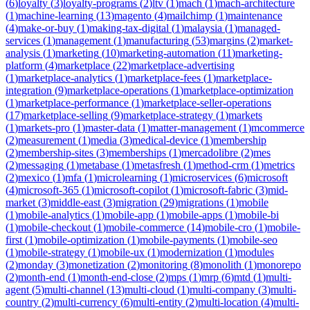
(
6
)
loyalty
(
3
)
loyalty-programs
(
2
)
ltv
(
1
)
mach
(
1
)
mach-architecture
(
1
)
machine-learning
(
13
)
magento
(
4
)
mailchimp
(
1
)
maintenance
(
4
)
make-or-buy
(
1
)
making-tax-digital
(
1
)
malaysia
(
1
)
managed-
services
(
1
)
management
(
1
)
manufacturing
(
53
)
margins
(
2
)
market-
analysis
(
1
)
marketing
(
10
)
marketing-automation
(
11
)
marketing-
platform
(
4
)
marketplace
(
22
)
marketplace-advertising
(
1
)
marketplace-analytics
(
1
)
marketplace-fees
(
1
)
marketplace-
integration
(
9
)
marketplace-operations
(
1
)
marketplace-optimization
(
1
)
marketplace-performance
(
1
)
marketplace-seller-operations
(
17
)
marketplace-selling
(
9
)
marketplace-strategy
(
1
)
markets
(
1
)
markets-pro
(
1
)
master-data
(
1
)
matter-management
(
1
)
mcommerce
(
2
)
measurement
(
1
)
media
(
3
)
medical-device
(
1
)
membership
(
2
)
membership-sites
(
3
)
memberships
(
1
)
mercadolibre
(
2
)
mes
(
2
)
messaging
(
1
)
metabase
(
1
)
metasfresh
(
1
)
method-crm
(
1
)
metrics
(
2
)
mexico
(
1
)
mfa
(
1
)
microlearning
(
1
)
microservices
(
6
)
microsoft
(
4
)
microsoft-365
(
1
)
microsoft-copilot
(
1
)
microsoft-fabric
(
3
)
mid-
market
(
3
)
middle-east
(
3
)
migration
(
29
)
migrations
(
1
)
mobile
(
1
)
mobile-analytics
(
1
)
mobile-app
(
1
)
mobile-apps
(
1
)
mobile-bi
(
1
)
mobile-checkout
(
1
)
mobile-commerce
(
14
)
mobile-cro
(
1
)
mobile-
first
(
1
)
mobile-optimization
(
1
)
mobile-payments
(
1
)
mobile-seo
(
1
)
mobile-strategy
(
1
)
mobile-ux
(
1
)
modernization
(
1
)
modules
(
2
)
monday
(
3
)
monetization
(
2
)
monitoring
(
8
)
monolith
(
1
)
monorepo
(
2
)
month-end
(
1
)
month-end-close
(
2
)
mps
(
1
)
mrp
(
6
)
mtd
(
1
)
multi-
agent
(
5
)
multi-channel
(
13
)
multi-cloud
(
1
)
multi-company
(
3
)
multi-
country
(
2
)
multi-currency
(
6
)
multi-entity
(
2
)
multi-location
(
4
)
multi-