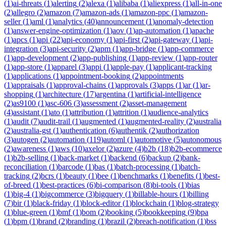
(
1
)
ai-threats
(
1
)
alerting
(
2
)
alexa
(
1
)
alibaba
(
1
)
aliexpress
(
1
)
all-in-one
(
2
)
allegro
(
2
)
amazon
(
7
)
amazon-ads
(
1
)
amazon-ppc
(
1
)
amazon-
seller
(
1
)
aml
(
1
)
analytics
(
40
)
announcement
(
1
)
anomaly-detection
(
1
)
answer-engine-optimization
(
1
)
aov
(
1
)
ap-automation
(
1
)
apache
(
1
)
apcs
(
1
)
api
(
22
)
api-economy
(
1
)
api-first
(
2
)
api-gateway
(
1
)
api-
integration
(
3
)
api-security
(
2
)
apm
(
1
)
app-bridge
(
1
)
app-commerce
(
1
)
app-development
(
2
)
app-publishing
(
1
)
app-review
(
1
)
app-router
(
1
)
app-store
(
1
)
apparel
(
3
)
appi
(
1
)
apple-pay
(
1
)
applicant-tracking
(
1
)
applications
(
1
)
appointment-booking
(
2
)
appointments
(
1
)
appraisals
(
1
)
approval-chains
(
1
)
approvals
(
3
)
apps
(
1
)
ar
(
1
)
ar-
shopping
(
1
)
architecture
(
17
)
argentina
(
1
)
artificial-intelligence
(
2
)
as9100
(
1
)
asc-606
(
3
)
assessment
(
2
)
asset-management
(
4
)
assistant
(
1
)
ato
(
1
)
attribution
(
1
)
attrition
(
1
)
audience-analytics
(
1
)
audit
(
7
)
audit-trail
(
1
)
augmented
(
1
)
augmented-reality
(
2
)
australia
(
2
)
australia-gst
(
1
)
authentication
(
6
)
authentik
(
2
)
authorization
(
3
)
autogen
(
2
)
automation
(
119
)
automl
(
1
)
automotive
(
5
)
autonomous
(
2
)
awareness
(
1
)
aws
(
10
)
axelor
(
2
)
azure
(
4
)
b2b
(
18
)
b2b-ecommerce
(
1
)
b2b-selling
(
1
)
back-market
(
1
)
backend
(
6
)
backup
(
2
)
bank-
reconciliation
(
1
)
barcode
(
1
)
bas
(
1
)
batch-processing
(
1
)
batch-
tracking
(
2
)
bcrs
(
1
)
beauty
(
1
)
bee
(
1
)
benchmarks
(
1
)
benefits
(
1
)
best-
of-breed
(
1
)
best-practices
(
6
)
bi-comparison
(
8
)
bi-tools
(
1
)
bias
(
1
)
big-4
(
1
)
bigcommerce
(
3
)
bigquery
(
1
)
billable-hours
(
1
)
billing
(
7
)
bir
(
1
)
black-friday
(
1
)
block-editor
(
1
)
blockchain
(
1
)
blog-strategy
(
1
)
blue-green
(
1
)
bmf
(
1
)
bom
(
2
)
booking
(
5
)
bookkeeping
(
9
)
bpa
(
1
)
bpm
(
1
)
brand
(
2
)
branding
(
1
)
brazil
(
2
)
breach-notification
(
1
)
bss