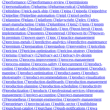
(
2
)
performance
(
25
)
performance-review
(
1
)
permissions
(
1
)
personalization
(
5
)
pharma
(
4
)
pharmaceutical
(
2
)
philippines
(
1
)
phishing
(
1
)
pick-pack-ship
(
1
)
pim
(
1
)
pipa
(
1
)
pipeda
(
1
)
pipedrive
(
2
)
pipeline
(
9
)
pipeline-automation
(
1
)
pipl
(
1
)
pixel-perfect
(
1
)
planning
(
9
)
plans
(
1
)
platform
(
3
)
playwright
(
2
)
plex
(
1
)
plex-
smart-manufacturing
(
1
)
plm
(
2
)
plumbing
(
1
)
pm2
(
1
)
pms
(
1
)
pnpm
(
1
)
point-of-sale
(
3
)
poland
(
3
)
polaris
(
1
)
pos
(
9
)
post-brexit
(
1
)
post-
implementation
(
2
)
postgres
(
2
)
postgresql
(
10
)
power-bi
(
79
)
power-
bi-premium
(
1
)
power-query
(
1
)
ppc
(
1
)
practice-management
(
2
)
precious-metals
(
1
)
predictive-analytics
(
4
)
predictive-maintenance
(
2
)
premium
(
2
)
preparation
(
1
)
prestashop
(
1
)
preventive
(
1
)
pricelists
(
1
)
pricing
(
19
)
pricing-optimization
(
1
)
pricing-strategy
(
3
)
printing
(
1
)
prisma
(
1
)
privacy
(
12
)
privacy-act
(
1
)
privacy-by-design
(
1
)
process
(
2
)
process-improvement
(
1
)
process-management
(
1
)
process-mining
(
1
)
process-safety
(
1
)
procurement
(
11
)
product-
costing
(
1
)
product-descriptions
(
1
)
product-management
(
2
)
product-
mapping
(
1
)
product-optimization
(
1
)
product-pages
(
1
)
product-
photography
(
1
)
product-recommendations
(
1
)
product-visualization
(
1
)
production
(
7
)
production-dashboards
(
1
)
production-management
(
1
)
production-planning
(
2
)
production-scheduling
(
1
)
productivity
(
9
)
productization
(
1
)
products
(
1
)
professional-services
(
4
)
program-
management
(
1
)
project-accounting
(
2
)
project-management
(
19
)
prometheus
(
1
)
prompt-engineering
(
1
)
property-management
(
5
)
proprietary
(
1
)
provincial-tax
(
1
)
public-sector
(
1
)
publishing
(
1
)
punchout-catalog
(
1
)
purchase
(
3
)
push-notifications
(
1
)
pwa