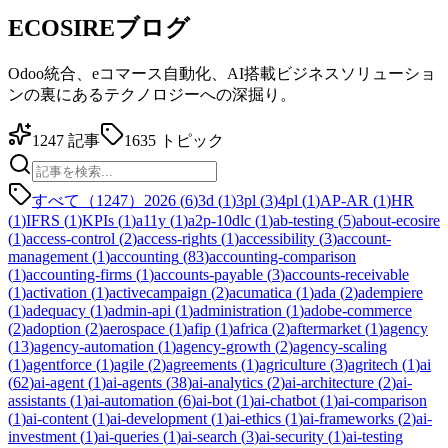
ECOSIREブログ
Odoo統合、eコマース自動化、AI搭載ビジネスソリューショ
ンの裏にあるテクノロジーへの深掘り。
1247
記事
1635
トピック
すべて（1247）
2026
(
6
)
3d
(
1
)
3pl
(
3
)
4pl
(
1
)
AP-AR
(
1
)
HR
(
1
)
IFRS
(
1
)
KPIs
(
1
)
a11y
(
1
)
a2p-10dlc
(
1
)
ab-testing
(
5
)
about-ecosire
(
1
)
access-control
(
2
)
access-rights
(
1
)
accessibility
(
3
)
account-
management
(
1
)
accounting
(
83
)
accounting-comparison
(
1
)
accounting-firms
(
1
)
accounts-payable
(
3
)
accounts-receivable
(
1
)
activation
(
1
)
activecampaign
(
2
)
acumatica
(
1
)
ada
(
2
)
adempiere
(
1
)
adequacy
(
1
)
admin-api
(
1
)
administration
(
1
)
adobe-commerce
(
2
)
adoption
(
2
)
aerospace
(
1
)
afip
(
1
)
africa
(
2
)
aftermarket
(
1
)
agency
(
13
)
agency-automation
(
1
)
agency-growth
(
2
)
agency-scaling
(
1
)
agentforce
(
1
)
agile
(
2
)
agreements
(
1
)
agriculture
(
3
)
agritech
(
1
)
ai
(
62
)
ai-agent
(
1
)
ai-agents
(
38
)
ai-analytics
(
2
)
ai-architecture
(
2
)
ai-
assistants
(
1
)
ai-automation
(
6
)
ai-bot
(
1
)
ai-chatbot
(
1
)
ai-comparison
(
1
)
ai-content
(
1
)
ai-development
(
1
)
ai-ethics
(
1
)
ai-frameworks
(
2
)
ai-
investment
(
1
)
ai-queries
(
1
)
ai-search
(
3
)
ai-security
(
1
)
ai-testing