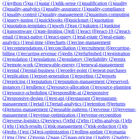
(
1
)
python
(
5
)
qa
(
1
)
qatar
(
1
)
qlik-sense
(
1
)
qualification
(
1
)
quality
(
3
)
quality-analytics
(
1
)
quality-assurance
(
1
)
quality-compliance
(
1
)
quality-control
(
2
)
quality-management
(
2
)
quantum-computing
(
1
)
query-tuning
(
1
)
quickbooks
(
8
)
quickstart
(
1
)
quotation
(
1
)
quotation-templates
(
1
)
qweb
(
3
)
rag
(
1
)
rakuten
(
1
)
ranking
(
1
)
ransomware
(
1
)
rate-limiting
(
3
)
rdl
(
1
)
react
(
8
)
react-19
(
2
)
react-
email
(
1
)
react-native
(
1
)
react-query
(
1
)
real-estate
(
5
)
real-estate-
analytics
(
1
)
real-time
(
4
)
recharts
(
1
)
recipe-management
(
1
)
recommendations
(
1
)
reconciliation
(
1
)
recruitment
(
6
)
recurring-
billing
(
1
)
recurring-revenue
(
5
)
redis
(
2
)
refurbished
(
1
)
registration
(
1
)
regulation
(
1
)
regulations
(
2
)
regulatory
(
3
)
reliability
(
2
)
remix
(
2
)
remote-work
(
2
)
renewable-energy
(
1
)
renewal-management
(
1
)
rental
(
3
)
rental-business
(
1
)
reorder-point
(
1
)
repeat-purchases
(
1
)
replication
(
1
)
report-generation
(
1
)
reporting
(
12
)
reports
(
3
)
repricing
(
1
)
reputation
(
1
)
reputation-management
(
2
)
reserved-
instances
(
1
)
resilience
(
2
)
resource-allocation
(
1
)
resource-planning
(
1
)
resource-scheduling
(
2
)
responsible-ai
(
2
)
responsive
(
2
)
responsive-design
(
1
)
rest-api
(
4
)
restaurant
(
5
)
restaurant-
management
(
1
)
retail
(
13
)
retail-analytics
(
1
)
retention
(
9
)
returns
(
4
)
returns-management
(
2
)
reusable-patterns
(
1
)
revenue
(
10
)
revenue-
management
(
1
)
revenue-optimization
(
1
)
revenue-recognition
(
5
)
reverse-logistics
(
2
)
reviews
(
5
)
rfid
(
2
)
rfm
(
1
)
rfm-analysis
(
1
)
rfp
(
1
)
rfq
(
1
)
rich-results
(
1
)
risk-management
(
7
)
risk-reduction
(
1
)
rls
(
4
)
rohs
(
1
)
roi
(
34
)
roi-optimization
(
1
)
rolling-update
(
1
)
romania
(
1
)
rpa
(
3
)
rsc
(
2
)
russia
(
2
)
saas
(
25
)
saas-pricing
(
1
)
safety
(
2
)
safety-