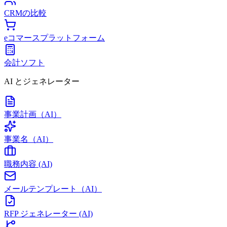
CRMの比較
eコマースプラットフォーム
会計ソフト
AI とジェネレーター
事業計画（AI）
事業名（AI）
職務内容 (AI)
メールテンプレート（AI）
RFP ジェネレーター (AI)