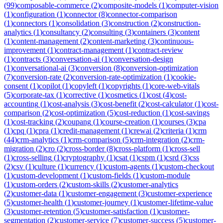
(
99
)
composable-commerce
(
2
)
composite-models
(
1
)
computer-vision
(
1
)
configuration
(
1
)
connector
(
8
)
connector-comparison
(
1
)
connectors
(
1
)
consolidation
(
3
)
construction
(
2
)
construction-
analytics
(
1
)
consultancy
(
2
)
consulting
(
3
)
containers
(
3
)
content
(
1
)
content-management
(
2
)
content-marketing
(
3
)
continuous-
improvement
(
1
)
contract-management
(
1
)
contract-review
(
1
)
contracts
(
3
)
conversation-ai
(
1
)
conversation-design
(
1
)
conversational-ai
(
3
)
conversion
(
8
)
conversion-optimization
(
7
)
conversion-rate
(
2
)
conversion-rate-optimization
(
1
)
cookie-
consent
(
1
)
copilot
(
1
)
copyleft
(
1
)
copyrights
(
1
)
core-web-vitals
(
5
)
corporate-tax
(
1
)
corrective
(
1
)
cosmetics
(
1
)
cost
(
4
)
cost-
accounting
(
1
)
cost-analysis
(
3
)
cost-benefit
(
2
)
cost-calculator
(
1
)
cost-
comparison
(
2
)
cost-optimization
(
5
)
cost-reduction
(
1
)
cost-savings
(
1
)
cost-tracking
(
2
)
coupang
(
1
)
course-creation
(
1
)
courses
(
3
)
cpa
(
1
)
cpq
(
1
)
cpra
(
1
)
credit-management
(
1
)
crewai
(
2
)
criteria
(
1
)
crm
(
44
)
crm-analytics
(
1
)
crm-comparison
(
5
)
crm-integration
(
2
)
crm-
migration
(
2
)
cro
(
2
)
cross-border
(
8
)
cross-platform
(
1
)
cross-sell
(
1
)
cross-selling
(
1
)
cryptography
(
1
)
csat
(
1
)
cspm
(
1
)
csrd
(
3
)
css
(
2
)
csv
(
1
)
culture
(
1
)
currency
(
1
)
custom-agents
(
1
)
custom-checkout
(
1
)
custom-development
(
1
)
custom-fields
(
1
)
custom-module
(
1
)
custom-orders
(
2
)
custom-skills
(
2
)
customer-analytics
(
2
)
customer-data
(
1
)
customer-engagement
(
3
)
customer-experience
(
5
)
customer-health
(
1
)
customer-journey
(
1
)
customer-lifetime-value
(
3
)
customer-retention
(
5
)
customer-satisfaction
(
1
)
customer-
segmentation
(
2
)
customer-service
(
7
)
customer-success
(
5
)
customer-