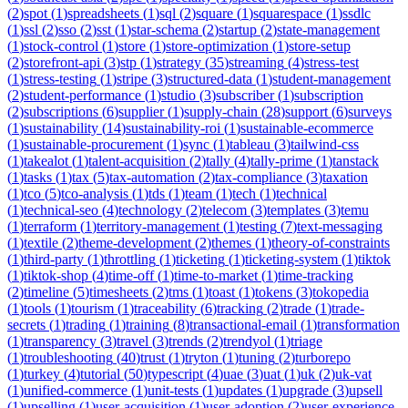
(
2
)
spot
(
1
)
spreadsheets
(
1
)
sql
(
2
)
square
(
1
)
squarespace
(
1
)
ssdlc
(
1
)
ssl
(
2
)
sso
(
2
)
sst
(
1
)
star-schema
(
2
)
startup
(
2
)
state-management
(
1
)
stock-control
(
1
)
store
(
1
)
store-optimization
(
1
)
store-setup
(
2
)
storefront-api
(
3
)
stp
(
1
)
strategy
(
35
)
streaming
(
4
)
stress-test
(
1
)
stress-testing
(
1
)
stripe
(
3
)
structured-data
(
1
)
student-management
(
2
)
student-performance
(
1
)
studio
(
3
)
subscriber
(
1
)
subscription
(
2
)
subscriptions
(
6
)
supplier
(
1
)
supply-chain
(
28
)
support
(
6
)
surveys
(
1
)
sustainability
(
14
)
sustainability-roi
(
1
)
sustainable-ecommerce
(
1
)
sustainable-procurement
(
1
)
sync
(
1
)
tableau
(
3
)
tailwind-css
(
1
)
takealot
(
1
)
talent-acquisition
(
2
)
tally
(
4
)
tally-prime
(
1
)
tanstack
(
1
)
tasks
(
1
)
tax
(
5
)
tax-automation
(
2
)
tax-compliance
(
3
)
taxation
(
1
)
tco
(
5
)
tco-analysis
(
1
)
tds
(
1
)
team
(
1
)
tech
(
1
)
technical
(
1
)
technical-seo
(
4
)
technology
(
2
)
telecom
(
3
)
templates
(
3
)
temu
(
1
)
terraform
(
1
)
territory-management
(
1
)
testing
(
7
)
text-messaging
(
1
)
textile
(
2
)
theme-development
(
2
)
themes
(
1
)
theory-of-constraints
(
1
)
third-party
(
1
)
throttling
(
1
)
ticketing
(
1
)
ticketing-system
(
1
)
tiktok
(
1
)
tiktok-shop
(
4
)
time-off
(
1
)
time-to-market
(
1
)
time-tracking
(
2
)
timeline
(
5
)
timesheets
(
2
)
tms
(
1
)
toast
(
1
)
tokens
(
3
)
tokopedia
(
1
)
tools
(
1
)
tourism
(
1
)
traceability
(
6
)
tracking
(
2
)
trade
(
1
)
trade-
secrets
(
1
)
trading
(
1
)
training
(
8
)
transactional-email
(
1
)
transformation
(
1
)
transparency
(
3
)
travel
(
3
)
trends
(
2
)
trendyol
(
1
)
triage
(
1
)
troubleshooting
(
40
)
trust
(
1
)
tryton
(
1
)
tuning
(
2
)
turborepo
(
1
)
turkey
(
4
)
tutorial
(
50
)
typescript
(
4
)
uae
(
3
)
uat
(
1
)
uk
(
2
)
uk-vat
(
1
)
unified-commerce
(
1
)
unit-tests
(
1
)
updates
(
1
)
upgrade
(
3
)
upsell
(
1
)
upselling
(
1
)
user-acquisition
(
1
)
user-adoption
(
2
)
user-experience