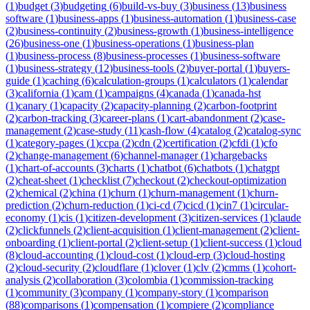
(
1
)
budget
(
3
)
budgeting
(
6
)
build-vs-buy
(
3
)
business
(
13
)
business
software
(
1
)
business-apps
(
1
)
business-automation
(
1
)
business-case
(
2
)
business-continuity
(
2
)
business-growth
(
1
)
business-intelligence
(
26
)
business-one
(
1
)
business-operations
(
1
)
business-plan
(
1
)
business-process
(
8
)
business-processes
(
1
)
business-software
(
1
)
business-strategy
(
12
)
business-tools
(
2
)
buyer-portal
(
1
)
buyers-
guide
(
1
)
caching
(
6
)
calculation-groups
(
1
)
calculators
(
1
)
calendar
(
3
)
california
(
1
)
cam
(
1
)
campaigns
(
4
)
canada
(
1
)
canada-hst
(
1
)
canary
(
1
)
capacity
(
2
)
capacity-planning
(
2
)
carbon-footprint
(
2
)
carbon-tracking
(
3
)
career-plans
(
1
)
cart-abandonment
(
2
)
case-
management
(
2
)
case-study
(
11
)
cash-flow
(
4
)
catalog
(
2
)
catalog-sync
(
1
)
category-pages
(
1
)
ccpa
(
2
)
cdn
(
2
)
certification
(
2
)
cfdi
(
1
)
cfo
(
2
)
change-management
(
6
)
channel-manager
(
1
)
chargebacks
(
1
)
chart-of-accounts
(
3
)
charts
(
1
)
chatbot
(
6
)
chatbots
(
1
)
chatgpt
(
2
)
cheat-sheet
(
1
)
checklist
(
7
)
checkout
(
2
)
checkout-optimization
(
2
)
chemical
(
2
)
china
(
1
)
churn
(
1
)
churn-management
(
1
)
churn-
prediction
(
2
)
churn-reduction
(
1
)
ci-cd
(
7
)
cicd
(
1
)
cin7
(
1
)
circular-
economy
(
1
)
cis
(
1
)
citizen-development
(
3
)
citizen-services
(
1
)
claude
(
2
)
clickfunnels
(
2
)
client-acquisition
(
1
)
client-management
(
2
)
client-
onboarding
(
1
)
client-portal
(
2
)
client-setup
(
1
)
client-success
(
1
)
cloud
(
8
)
cloud-accounting
(
1
)
cloud-cost
(
1
)
cloud-erp
(
3
)
cloud-hosting
(
2
)
cloud-security
(
2
)
cloudflare
(
1
)
clover
(
1
)
clv
(
2
)
cmms
(
1
)
cohort-
analysis
(
2
)
collaboration
(
3
)
colombia
(
1
)
commission-tracking
(
1
)
community
(
3
)
company
(
1
)
company-story
(
1
)
comparison
(
88
)
comparisons
(
1
)
compensation
(
1
)
compiere
(
2
)
compliance