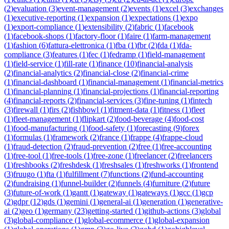
(
2
)
evaluation
(
3
)
event-management
(
2
)
events
(
1
)
excel
(
3
)
exchanges
(
1
)
executive-reporting
(
1
)
expansion
(
1
)
expectations
(
1
)
expo
(
1
)
export-compliance
(
1
)
extensibility
(
2
)
fabric
(
1
)
facebook
(
1
)
facebook-shops
(
1
)
factory-floor
(
1
)
faire
(
1
)
farm-management
(
1
)
fashion
(
6
)
fattura-elettronica
(
1
)
fba
(
1
)
fbr
(
2
)
fda
(
1
)
fda-
compliance
(
3
)
features
(
1
)
fec
(
1
)
fedramp
(
1
)
field-management
(
1
)
field-service
(
1
)
fill-rate
(
1
)
finance
(
10
)
financial-analysis
(
2
)
financial-analytics
(
2
)
financial-close
(
2
)
financial-crime
(
1
)
financial-dashboard
(
1
)
financial-management
(
1
)
financial-metrics
(
1
)
financial-planning
(
1
)
financial-projections
(
1
)
financial-reporting
(
4
)
financial-reports
(
2
)
financial-services
(
3
)
fine-tuning
(
1
)
fintech
(
3
)
firewall
(
1
)
firs
(
2
)
fishbowl
(
1
)
fitment-data
(
1
)
fitness
(
1
)
fleet
(
1
)
fleet-management
(
1
)
flipkart
(
2
)
food-beverage
(
4
)
food-cost
(
1
)
food-manufacturing
(
1
)
food-safety
(
1
)
forecasting
(
9
)
forex
(
1
)
formulas
(
1
)
framework
(
2
)
france
(
1
)
frappe
(
4
)
frappe-cloud
(
1
)
fraud-detection
(
2
)
fraud-prevention
(
2
)
free
(
1
)
free-accounting
(
1
)
free-tool
(
1
)
free-tools
(
1
)
free-zone
(
1
)
freelancer
(
2
)
freelancers
(
1
)
freshbooks
(
2
)
freshdesk
(
1
)
freshsales
(
1
)
freshworks
(
1
)
frontend
(
3
)
fruugo
(
1
)
fta
(
1
)
fulfillment
(
7
)
functions
(
2
)
fund-accounting
(
2
)
fundraising
(
1
)
funnel-builder
(
2
)
funnels
(
4
)
furniture
(
2
)
future
(
3
)
future-of-work
(
1
)
gantt
(
1
)
gateway
(
1
)
gateways
(
1
)
gcc
(
1
)
gcp
(
2
)
gdpr
(
12
)
gds
(
1
)
gemini
(
1
)
general-ai
(
1
)
generation
(
1
)
generative-
ai
(
2
)
geo
(
1
)
germany
(
23
)
getting-started
(
1
)
github-actions
(
3
)
global
(
3
)
global-compliance
(
1
)
global-ecommerce
(
1
)
global-expansion