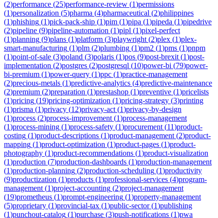
(
2
)
performance
(
25
)
performance-review
(
1
)
permissions
(
1
)
personalization
(
5
)
pharma
(
4
)
pharmaceutical
(
2
)
philippines
(
1
)
phishing
(
1
)
pick-pack-ship
(
1
)
pim
(
1
)
pipa
(
1
)
pipeda
(
1
)
pipedrive
(
2
)
pipeline
(
9
)
pipeline-automation
(
1
)
pipl
(
1
)
pixel-perfect
(
1
)
planning
(
9
)
plans
(
1
)
platform
(
3
)
playwright
(
2
)
plex
(
1
)
plex-
smart-manufacturing
(
1
)
plm
(
2
)
plumbing
(
1
)
pm2
(
1
)
pms
(
1
)
pnpm
(
1
)
point-of-sale
(
3
)
poland
(
3
)
polaris
(
1
)
pos
(
9
)
post-brexit
(
1
)
post-
implementation
(
2
)
postgres
(
2
)
postgresql
(
10
)
power-bi
(
79
)
power-
bi-premium
(
1
)
power-query
(
1
)
ppc
(
1
)
practice-management
(
2
)
precious-metals
(
1
)
predictive-analytics
(
4
)
predictive-maintenance
(
2
)
premium
(
2
)
preparation
(
1
)
prestashop
(
1
)
preventive
(
1
)
pricelists
(
1
)
pricing
(
19
)
pricing-optimization
(
1
)
pricing-strategy
(
3
)
printing
(
1
)
prisma
(
1
)
privacy
(
12
)
privacy-act
(
1
)
privacy-by-design
(
1
)
process
(
2
)
process-improvement
(
1
)
process-management
(
1
)
process-mining
(
1
)
process-safety
(
1
)
procurement
(
11
)
product-
costing
(
1
)
product-descriptions
(
1
)
product-management
(
2
)
product-
mapping
(
1
)
product-optimization
(
1
)
product-pages
(
1
)
product-
photography
(
1
)
product-recommendations
(
1
)
product-visualization
(
1
)
production
(
7
)
production-dashboards
(
1
)
production-management
(
1
)
production-planning
(
2
)
production-scheduling
(
1
)
productivity
(
9
)
productization
(
1
)
products
(
1
)
professional-services
(
4
)
program-
management
(
1
)
project-accounting
(
2
)
project-management
(
19
)
prometheus
(
1
)
prompt-engineering
(
1
)
property-management
(
5
)
proprietary
(
1
)
provincial-tax
(
1
)
public-sector
(
1
)
publishing
(
1
)
punchout-catalog
(
1
)
purchase
(
3
)
push-notifications
(
1
)
pwa