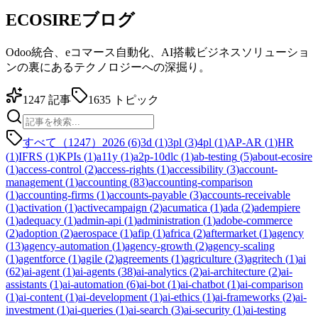
ECOSIREブログ
Odoo統合、eコマース自動化、AI搭載ビジネスソリューショ
ンの裏にあるテクノロジーへの深掘り。
1247
記事
1635
トピック
すべて（1247）
2026
(
6
)
3d
(
1
)
3pl
(
3
)
4pl
(
1
)
AP-AR
(
1
)
HR
(
1
)
IFRS
(
1
)
KPIs
(
1
)
a11y
(
1
)
a2p-10dlc
(
1
)
ab-testing
(
5
)
about-ecosire
(
1
)
access-control
(
2
)
access-rights
(
1
)
accessibility
(
3
)
account-
management
(
1
)
accounting
(
83
)
accounting-comparison
(
1
)
accounting-firms
(
1
)
accounts-payable
(
3
)
accounts-receivable
(
1
)
activation
(
1
)
activecampaign
(
2
)
acumatica
(
1
)
ada
(
2
)
adempiere
(
1
)
adequacy
(
1
)
admin-api
(
1
)
administration
(
1
)
adobe-commerce
(
2
)
adoption
(
2
)
aerospace
(
1
)
afip
(
1
)
africa
(
2
)
aftermarket
(
1
)
agency
(
13
)
agency-automation
(
1
)
agency-growth
(
2
)
agency-scaling
(
1
)
agentforce
(
1
)
agile
(
2
)
agreements
(
1
)
agriculture
(
3
)
agritech
(
1
)
ai
(
62
)
ai-agent
(
1
)
ai-agents
(
38
)
ai-analytics
(
2
)
ai-architecture
(
2
)
ai-
assistants
(
1
)
ai-automation
(
6
)
ai-bot
(
1
)
ai-chatbot
(
1
)
ai-comparison
(
1
)
ai-content
(
1
)
ai-development
(
1
)
ai-ethics
(
1
)
ai-frameworks
(
2
)
ai-
investment
(
1
)
ai-queries
(
1
)
ai-search
(
3
)
ai-security
(
1
)
ai-testing