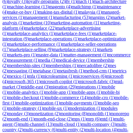
(
6
)
loyalty
(
3
)
loyalty-programs
(
2
)
ltv
(
1
)
mach
(
1
)
mach-architecture
(
1
)
machine-learning
(
13
)
magento
(
4
)
mailchimp
(
1
)
maintenance
(
4
)
make-or-buy
(
1
)
making-tax-digital
(
1
)
malaysia
(
1
)
managed-
services
(
1
)
management
(
1
)
manufacturing
(
53
)
margins
(
2
)
market-
analysis
(
1
)
marketing
(
10
)
marketing-automation
(
11
)
marketing-
platform
(
4
)
marketplace
(
22
)
marketplace-advertising
(
1
)
marketplace-analytics
(
1
)
marketplace-fees
(
1
)
marketplace-
integration
(
9
)
marketplace-operations
(
1
)
marketplace-optimization
(
1
)
marketplace-performance
(
1
)
marketplace-seller-operations
(
17
)
marketplace-selling
(
9
)
marketplace-strategy
(
1
)
markets
(
1
)
markets-pro
(
1
)
master-data
(
1
)
matter-management
(
1
)
mcommerce
(
2
)
measurement
(
1
)
media
(
3
)
medical-device
(
1
)
membership
(
2
)
membership-sites
(
3
)
memberships
(
1
)
mercadolibre
(
2
)
mes
(
2
)
messaging
(
1
)
metabase
(
1
)
metasfresh
(
1
)
method-crm
(
1
)
metrics
(
2
)
mexico
(
1
)
mfa
(
1
)
microlearning
(
1
)
microservices
(
6
)
microsoft
(
4
)
microsoft-365
(
1
)
microsoft-copilot
(
1
)
microsoft-fabric
(
3
)
mid-
market
(
3
)
middle-east
(
3
)
migration
(
29
)
migrations
(
1
)
mobile
(
1
)
mobile-analytics
(
1
)
mobile-app
(
1
)
mobile-apps
(
1
)
mobile-bi
(
1
)
mobile-checkout
(
1
)
mobile-commerce
(
14
)
mobile-cro
(
1
)
mobile-
first
(
1
)
mobile-optimization
(
1
)
mobile-payments
(
1
)
mobile-seo
(
1
)
mobile-strategy
(
1
)
mobile-ux
(
1
)
modernization
(
1
)
modules
(
2
)
monday
(
3
)
monetization
(
2
)
monitoring
(
8
)
monolith
(
1
)
monorepo
(
2
)
month-end
(
1
)
month-end-close
(
2
)
mps
(
1
)
mrp
(
6
)
mtd
(
1
)
multi-
agent
(
5
)
multi-channel
(
13
)
multi-cloud
(
1
)
multi-company
(
3
)
multi-
country
(
2
)
multi-currency
(
6
)
multi-entity
(
2
)
multi-location
(
4
)
multi-