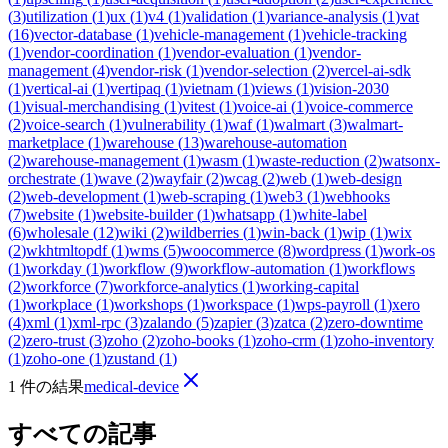
(
3
)
utilization
(
1
)
ux
(
1
)
v4
(
1
)
validation
(
1
)
variance-analysis
(
1
)
vat
(
16
)
vector-database
(
1
)
vehicle-management
(
1
)
vehicle-tracking
(
1
)
vendor-coordination
(
1
)
vendor-evaluation
(
1
)
vendor-
management
(
4
)
vendor-risk
(
1
)
vendor-selection
(
2
)
vercel-ai-sdk
(
1
)
vertical-ai
(
1
)
vertipaq
(
1
)
vietnam
(
1
)
views
(
1
)
vision-2030
(
1
)
visual-merchandising
(
1
)
vitest
(
1
)
voice-ai
(
1
)
voice-commerce
(
2
)
voice-search
(
1
)
vulnerability
(
1
)
waf
(
1
)
walmart
(
3
)
walmart-
marketplace
(
1
)
warehouse
(
13
)
warehouse-automation
(
2
)
warehouse-management
(
1
)
wasm
(
1
)
waste-reduction
(
2
)
watsonx-
orchestrate
(
1
)
wave
(
2
)
wayfair
(
2
)
wcag
(
2
)
web
(
1
)
web-design
(
2
)
web-development
(
1
)
web-scraping
(
1
)
web3
(
1
)
webhooks
(
7
)
website
(
1
)
website-builder
(
1
)
whatsapp
(
1
)
white-label
(
6
)
wholesale
(
12
)
wiki
(
2
)
wildberries
(
1
)
win-back
(
1
)
wip
(
1
)
wix
(
2
)
wkhtmltopdf
(
1
)
wms
(
5
)
woocommerce
(
8
)
wordpress
(
1
)
work-os
(
1
)
workday
(
1
)
workflow
(
9
)
workflow-automation
(
1
)
workflows
(
2
)
workforce
(
7
)
workforce-analytics
(
1
)
working-capital
(
1
)
workplace
(
1
)
workshops
(
1
)
workspace
(
1
)
wps-payroll
(
1
)
xero
(
4
)
xml
(
1
)
xml-rpc
(
3
)
zalando
(
5
)
zapier
(
3
)
zatca
(
2
)
zero-downtime
(
2
)
zero-trust
(
3
)
zoho
(
2
)
zoho-books
(
1
)
zoho-crm
(
1
)
zoho-inventory
(
1
)
zoho-one
(
1
)
zustand
(
1
)
1 件の結果
medical-device
すべての記事