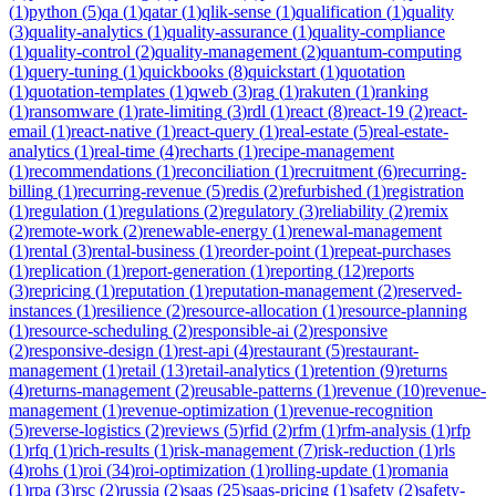
(
1
)
python
(
5
)
qa
(
1
)
qatar
(
1
)
qlik-sense
(
1
)
qualification
(
1
)
quality
(
3
)
quality-analytics
(
1
)
quality-assurance
(
1
)
quality-compliance
(
1
)
quality-control
(
2
)
quality-management
(
2
)
quantum-computing
(
1
)
query-tuning
(
1
)
quickbooks
(
8
)
quickstart
(
1
)
quotation
(
1
)
quotation-templates
(
1
)
qweb
(
3
)
rag
(
1
)
rakuten
(
1
)
ranking
(
1
)
ransomware
(
1
)
rate-limiting
(
3
)
rdl
(
1
)
react
(
8
)
react-19
(
2
)
react-
email
(
1
)
react-native
(
1
)
react-query
(
1
)
real-estate
(
5
)
real-estate-
analytics
(
1
)
real-time
(
4
)
recharts
(
1
)
recipe-management
(
1
)
recommendations
(
1
)
reconciliation
(
1
)
recruitment
(
6
)
recurring-
billing
(
1
)
recurring-revenue
(
5
)
redis
(
2
)
refurbished
(
1
)
registration
(
1
)
regulation
(
1
)
regulations
(
2
)
regulatory
(
3
)
reliability
(
2
)
remix
(
2
)
remote-work
(
2
)
renewable-energy
(
1
)
renewal-management
(
1
)
rental
(
3
)
rental-business
(
1
)
reorder-point
(
1
)
repeat-purchases
(
1
)
replication
(
1
)
report-generation
(
1
)
reporting
(
12
)
reports
(
3
)
repricing
(
1
)
reputation
(
1
)
reputation-management
(
2
)
reserved-
instances
(
1
)
resilience
(
2
)
resource-allocation
(
1
)
resource-planning
(
1
)
resource-scheduling
(
2
)
responsible-ai
(
2
)
responsive
(
2
)
responsive-design
(
1
)
rest-api
(
4
)
restaurant
(
5
)
restaurant-
management
(
1
)
retail
(
13
)
retail-analytics
(
1
)
retention
(
9
)
returns
(
4
)
returns-management
(
2
)
reusable-patterns
(
1
)
revenue
(
10
)
revenue-
management
(
1
)
revenue-optimization
(
1
)
revenue-recognition
(
5
)
reverse-logistics
(
2
)
reviews
(
5
)
rfid
(
2
)
rfm
(
1
)
rfm-analysis
(
1
)
rfp
(
1
)
rfq
(
1
)
rich-results
(
1
)
risk-management
(
7
)
risk-reduction
(
1
)
rls
(
4
)
rohs
(
1
)
roi
(
34
)
roi-optimization
(
1
)
rolling-update
(
1
)
romania
(
1
)
rpa
(
3
)
rsc
(
2
)
russia
(
2
)
saas
(
25
)
saas-pricing
(
1
)
safety
(
2
)
safety-