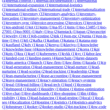
(
4
)
internal-controls
(
1
)
internal-documentation
(
1
)
international
(
11
)
international-expansion
(
1
)
international-logistics
(
1
)
international-selling
(
2
)
international-trade
(
1
)
internationalization
(
2
)
intranet
(
1
)
inventory
(
33
)
inventory-analytics
(
1
)
inventory-
forecasting
(
1
)
inventory-management
(
5
)
inventory-optimization
(
1
)
inventory-sync
(
4
)
invoice-processing
(
2
)
invoices
(
1
)
invoicing
(
1
)
ios-android
(
1
)
iot
(
11
)
iqms
(
1
)
isa-95
(
1
)
isms
(
1
)
iso-13485
(
1
)
iso-
27001
(
3
)
iso-9001
(
1
)
italy
(
1
)
iva
(
2
)
jamstack
(
1
)
japan
(
2
)
javascript
(
1
)
jewelry
(
1
)
jit
(
1
)
job-costing
(
2
)
jpk
(
1
)
json-rpc
(
2
)
jumia
(
1
)
just-in-
time
(
1
)
jwt
(
1
)
k6
(
2
)
kafka
(
1
)
kanban
(
3
)
katana
(
1
)
katana-mrp
(
1
)
kaufland
(
2
)
kdv
(
1
)
keap
(
2
)
kenya
(
1
)
klaviyo
(
1
)
knowledge
(
1
)
knowledge-base
(
4
)
knowledge-management
(
2
)
korea
(
1
)
kpi
(
3
)
kpis
(
3
)
kra
(
1
)
ksef
(
1
)
kubernetes
(
1
)
kvkk
(
1
)
kyc
(
1
)
labor-law
(
1
)
landed-cost
(
1
)
landing-pages
(
4
)
langchain
(
3
)
large-datasets
(
1
)
latin-america
(
3
)
launch
(
1
)
law-firm
(
1
)
law-firms
(
1
)
lazada
(
1
)
lcp
(
1
)
lead-generation
(
3
)
lead-management
(
2
)
lead-nurture
(
1
)
lead-
nurturing
(
1
)
lead-scoring
(
2
)
lead-tracking
(
1
)
leadership
(
2
)
lean
(
1
)
lean-manufacturing
(
1
)
lease-accounting
(
1
)
lease-management
(
2
)
leave-management
(
1
)
legacy-migration
(
1
)
legacy-systems
(
1
)
legal
(
16
)
legal-billing
(
1
)
legal-tech
(
1
)
lgpd
(
1
)
licensing
(
7
)
lightspeed
(
1
)
liquid
(
1
)
liquidity
(
1
)
listing
(
1
)
listing-optimization
(
1
)
live-chat
(
1
)
live-dashboards
(
1
)
live-shopping
(
1
)
llm
(
4
)
llm-
visibility
(
1
)
lms
(
3
)
load-balancing
(
1
)
load-testing
(
3
)
local
(
1
)
local-
seo
(
4
)
localization
(
24
)
logging
(
1
)
logistics
(
14
)
logistics-analytics
(
1
)
lohnsteuer
(
1
)
looker
(
2
)
looker-studio
(
2
)
lot-tracking
(
1
)
low-code