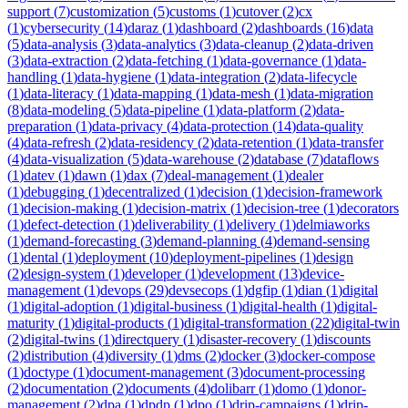
support
(
7
)
customization
(
5
)
customs
(
1
)
cutover
(
2
)
cx
(
1
)
cybersecurity
(
14
)
daraz
(
1
)
dashboard
(
2
)
dashboards
(
16
)
data
(
5
)
data-analysis
(
3
)
data-analytics
(
3
)
data-cleanup
(
2
)
data-driven
(
3
)
data-extraction
(
2
)
data-fetching
(
1
)
data-governance
(
1
)
data-
handling
(
1
)
data-hygiene
(
1
)
data-integration
(
2
)
data-lifecycle
(
1
)
data-literacy
(
1
)
data-mapping
(
1
)
data-mesh
(
1
)
data-migration
(
8
)
data-modeling
(
5
)
data-pipeline
(
1
)
data-platform
(
2
)
data-
preparation
(
1
)
data-privacy
(
4
)
data-protection
(
14
)
data-quality
(
4
)
data-refresh
(
2
)
data-residency
(
2
)
data-retention
(
1
)
data-transfer
(
4
)
data-visualization
(
5
)
data-warehouse
(
2
)
database
(
7
)
dataflows
(
1
)
datev
(
1
)
dawn
(
1
)
dax
(
7
)
deal-management
(
1
)
dealer
(
1
)
debugging
(
1
)
decentralized
(
1
)
decision
(
1
)
decision-framework
(
1
)
decision-making
(
1
)
decision-matrix
(
1
)
decision-tree
(
1
)
decorators
(
1
)
defect-detection
(
1
)
deliverability
(
1
)
delivery
(
1
)
delmiaworks
(
1
)
demand-forecasting
(
3
)
demand-planning
(
4
)
demand-sensing
(
1
)
dental
(
1
)
deployment
(
10
)
deployment-pipelines
(
1
)
design
(
2
)
design-system
(
1
)
developer
(
1
)
development
(
13
)
device-
management
(
1
)
devops
(
29
)
devsecops
(
1
)
dgfip
(
1
)
dian
(
1
)
digital
(
1
)
digital-adoption
(
1
)
digital-business
(
1
)
digital-health
(
1
)
digital-
maturity
(
1
)
digital-products
(
1
)
digital-transformation
(
22
)
digital-twin
(
2
)
digital-twins
(
1
)
directquery
(
1
)
disaster-recovery
(
1
)
discounts
(
2
)
distribution
(
4
)
diversity
(
1
)
dms
(
2
)
docker
(
3
)
docker-compose
(
1
)
doctype
(
1
)
document-management
(
3
)
document-processing
(
2
)
documentation
(
2
)
documents
(
4
)
dolibarr
(
1
)
domo
(
1
)
donor-
management
(
2
)
dpa
(
1
)
dpdp
(
1
)
dpo
(
1
)
drip-campaigns
(
1
)
drip-