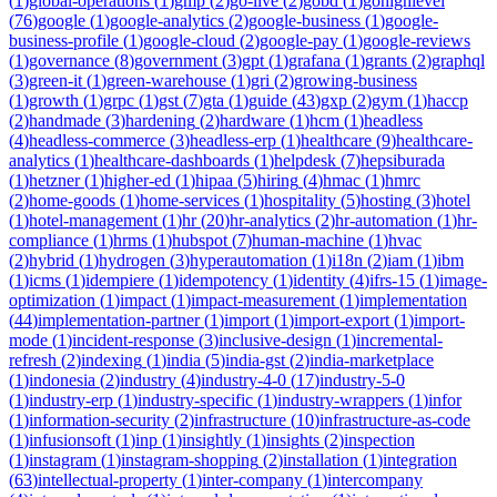
(
1
)
global-operations
(
1
)
gmp
(
2
)
go-live
(
2
)
gobd
(
1
)
gohighlevel
(
76
)
google
(
1
)
google-analytics
(
2
)
google-business
(
1
)
google-
business-profile
(
1
)
google-cloud
(
2
)
google-pay
(
1
)
google-reviews
(
1
)
governance
(
8
)
government
(
3
)
gpt
(
1
)
grafana
(
1
)
grants
(
2
)
graphql
(
3
)
green-it
(
1
)
green-warehouse
(
1
)
gri
(
2
)
growing-business
(
1
)
growth
(
1
)
grpc
(
1
)
gst
(
7
)
gta
(
1
)
guide
(
43
)
gxp
(
2
)
gym
(
1
)
haccp
(
2
)
handmade
(
3
)
hardening
(
2
)
hardware
(
1
)
hcm
(
1
)
headless
(
4
)
headless-commerce
(
3
)
headless-erp
(
1
)
healthcare
(
9
)
healthcare-
analytics
(
1
)
healthcare-dashboards
(
1
)
helpdesk
(
7
)
hepsiburada
(
1
)
hetzner
(
1
)
higher-ed
(
1
)
hipaa
(
5
)
hiring
(
4
)
hmac
(
1
)
hmrc
(
2
)
home-goods
(
1
)
home-services
(
1
)
hospitality
(
5
)
hosting
(
3
)
hotel
(
1
)
hotel-management
(
1
)
hr
(
20
)
hr-analytics
(
2
)
hr-automation
(
1
)
hr-
compliance
(
1
)
hrms
(
1
)
hubspot
(
7
)
human-machine
(
1
)
hvac
(
2
)
hybrid
(
1
)
hydrogen
(
3
)
hyperautomation
(
1
)
i18n
(
2
)
iam
(
1
)
ibm
(
1
)
icms
(
1
)
idempiere
(
1
)
idempotency
(
1
)
identity
(
4
)
ifrs-15
(
1
)
image-
optimization
(
1
)
impact
(
1
)
impact-measurement
(
1
)
implementation
(
44
)
implementation-partner
(
1
)
import
(
1
)
import-export
(
1
)
import-
mode
(
1
)
incident-response
(
3
)
inclusive-design
(
1
)
incremental-
refresh
(
2
)
indexing
(
1
)
india
(
5
)
india-gst
(
2
)
india-marketplace
(
1
)
indonesia
(
2
)
industry
(
4
)
industry-4-0
(
17
)
industry-5-0
(
1
)
industry-erp
(
1
)
industry-specific
(
1
)
industry-wrappers
(
1
)
infor
(
1
)
information-security
(
2
)
infrastructure
(
10
)
infrastructure-as-code
(
1
)
infusionsoft
(
1
)
inp
(
1
)
insightly
(
1
)
insights
(
2
)
inspection
(
1
)
instagram
(
1
)
instagram-shopping
(
2
)
installation
(
1
)
integration
(
63
)
intellectual-property
(
1
)
inter-company
(
1
)
intercompany