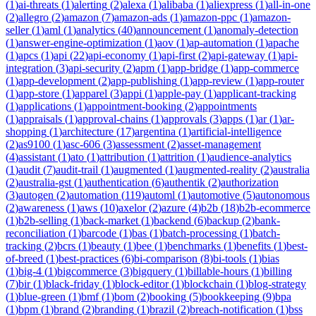
(
1
)
ai-threats
(
1
)
alerting
(
2
)
alexa
(
1
)
alibaba
(
1
)
aliexpress
(
1
)
all-in-one
(
2
)
allegro
(
2
)
amazon
(
7
)
amazon-ads
(
1
)
amazon-ppc
(
1
)
amazon-
seller
(
1
)
aml
(
1
)
analytics
(
40
)
announcement
(
1
)
anomaly-detection
(
1
)
answer-engine-optimization
(
1
)
aov
(
1
)
ap-automation
(
1
)
apache
(
1
)
apcs
(
1
)
api
(
22
)
api-economy
(
1
)
api-first
(
2
)
api-gateway
(
1
)
api-
integration
(
3
)
api-security
(
2
)
apm
(
1
)
app-bridge
(
1
)
app-commerce
(
1
)
app-development
(
2
)
app-publishing
(
1
)
app-review
(
1
)
app-router
(
1
)
app-store
(
1
)
apparel
(
3
)
appi
(
1
)
apple-pay
(
1
)
applicant-tracking
(
1
)
applications
(
1
)
appointment-booking
(
2
)
appointments
(
1
)
appraisals
(
1
)
approval-chains
(
1
)
approvals
(
3
)
apps
(
1
)
ar
(
1
)
ar-
shopping
(
1
)
architecture
(
17
)
argentina
(
1
)
artificial-intelligence
(
2
)
as9100
(
1
)
asc-606
(
3
)
assessment
(
2
)
asset-management
(
4
)
assistant
(
1
)
ato
(
1
)
attribution
(
1
)
attrition
(
1
)
audience-analytics
(
1
)
audit
(
7
)
audit-trail
(
1
)
augmented
(
1
)
augmented-reality
(
2
)
australia
(
2
)
australia-gst
(
1
)
authentication
(
6
)
authentik
(
2
)
authorization
(
3
)
autogen
(
2
)
automation
(
119
)
automl
(
1
)
automotive
(
5
)
autonomous
(
2
)
awareness
(
1
)
aws
(
10
)
axelor
(
2
)
azure
(
4
)
b2b
(
18
)
b2b-ecommerce
(
1
)
b2b-selling
(
1
)
back-market
(
1
)
backend
(
6
)
backup
(
2
)
bank-
reconciliation
(
1
)
barcode
(
1
)
bas
(
1
)
batch-processing
(
1
)
batch-
tracking
(
2
)
bcrs
(
1
)
beauty
(
1
)
bee
(
1
)
benchmarks
(
1
)
benefits
(
1
)
best-
of-breed
(
1
)
best-practices
(
6
)
bi-comparison
(
8
)
bi-tools
(
1
)
bias
(
1
)
big-4
(
1
)
bigcommerce
(
3
)
bigquery
(
1
)
billable-hours
(
1
)
billing
(
7
)
bir
(
1
)
black-friday
(
1
)
block-editor
(
1
)
blockchain
(
1
)
blog-strategy
(
1
)
blue-green
(
1
)
bmf
(
1
)
bom
(
2
)
booking
(
5
)
bookkeeping
(
9
)
bpa
(
1
)
bpm
(
1
)
brand
(
2
)
branding
(
1
)
brazil
(
2
)
breach-notification
(
1
)
bss