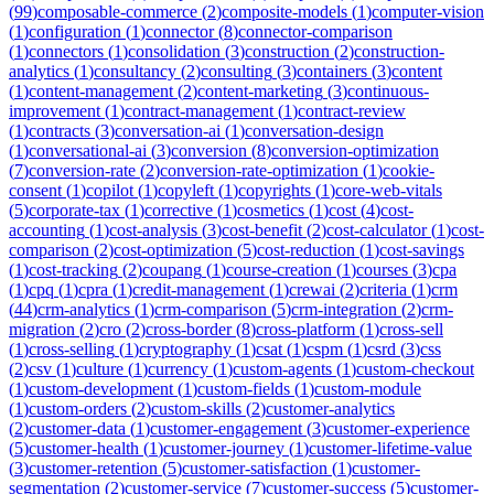
(
99
)
composable-commerce
(
2
)
composite-models
(
1
)
computer-vision
(
1
)
configuration
(
1
)
connector
(
8
)
connector-comparison
(
1
)
connectors
(
1
)
consolidation
(
3
)
construction
(
2
)
construction-
analytics
(
1
)
consultancy
(
2
)
consulting
(
3
)
containers
(
3
)
content
(
1
)
content-management
(
2
)
content-marketing
(
3
)
continuous-
improvement
(
1
)
contract-management
(
1
)
contract-review
(
1
)
contracts
(
3
)
conversation-ai
(
1
)
conversation-design
(
1
)
conversational-ai
(
3
)
conversion
(
8
)
conversion-optimization
(
7
)
conversion-rate
(
2
)
conversion-rate-optimization
(
1
)
cookie-
consent
(
1
)
copilot
(
1
)
copyleft
(
1
)
copyrights
(
1
)
core-web-vitals
(
5
)
corporate-tax
(
1
)
corrective
(
1
)
cosmetics
(
1
)
cost
(
4
)
cost-
accounting
(
1
)
cost-analysis
(
3
)
cost-benefit
(
2
)
cost-calculator
(
1
)
cost-
comparison
(
2
)
cost-optimization
(
5
)
cost-reduction
(
1
)
cost-savings
(
1
)
cost-tracking
(
2
)
coupang
(
1
)
course-creation
(
1
)
courses
(
3
)
cpa
(
1
)
cpq
(
1
)
cpra
(
1
)
credit-management
(
1
)
crewai
(
2
)
criteria
(
1
)
crm
(
44
)
crm-analytics
(
1
)
crm-comparison
(
5
)
crm-integration
(
2
)
crm-
migration
(
2
)
cro
(
2
)
cross-border
(
8
)
cross-platform
(
1
)
cross-sell
(
1
)
cross-selling
(
1
)
cryptography
(
1
)
csat
(
1
)
cspm
(
1
)
csrd
(
3
)
css
(
2
)
csv
(
1
)
culture
(
1
)
currency
(
1
)
custom-agents
(
1
)
custom-checkout
(
1
)
custom-development
(
1
)
custom-fields
(
1
)
custom-module
(
1
)
custom-orders
(
2
)
custom-skills
(
2
)
customer-analytics
(
2
)
customer-data
(
1
)
customer-engagement
(
3
)
customer-experience
(
5
)
customer-health
(
1
)
customer-journey
(
1
)
customer-lifetime-value
(
3
)
customer-retention
(
5
)
customer-satisfaction
(
1
)
customer-
segmentation
(
2
)
customer-service
(
7
)
customer-success
(
5
)
customer-