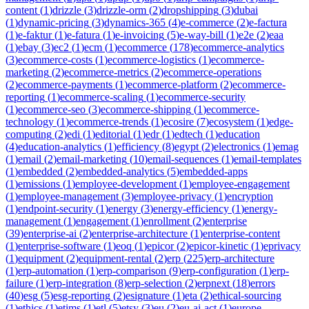
content
(
1
)
drizzle
(
3
)
drizzle-orm
(
2
)
dropshipping
(
3
)
dubai
(
1
)
dynamic-pricing
(
3
)
dynamics-365
(
4
)
e-commerce
(
2
)
e-factura
(
1
)
e-faktur
(
1
)
e-fatura
(
1
)
e-invoicing
(
5
)
e-way-bill
(
1
)
e2e
(
2
)
eaa
(
1
)
ebay
(
3
)
ec2
(
1
)
ecm
(
1
)
ecommerce
(
178
)
ecommerce-analytics
(
3
)
ecommerce-costs
(
1
)
ecommerce-logistics
(
1
)
ecommerce-
marketing
(
2
)
ecommerce-metrics
(
2
)
ecommerce-operations
(
2
)
ecommerce-payments
(
1
)
ecommerce-platform
(
2
)
ecommerce-
reporting
(
1
)
ecommerce-scaling
(
1
)
ecommerce-security
(
1
)
ecommerce-seo
(
3
)
ecommerce-shipping
(
1
)
ecommerce-
technology
(
1
)
ecommerce-trends
(
1
)
ecosire
(
7
)
ecosystem
(
1
)
edge-
computing
(
2
)
edi
(
1
)
editorial
(
1
)
edr
(
1
)
edtech
(
1
)
education
(
4
)
education-analytics
(
1
)
efficiency
(
8
)
egypt
(
2
)
electronics
(
1
)
emag
(
1
)
email
(
2
)
email-marketing
(
10
)
email-sequences
(
1
)
email-templates
(
1
)
embedded
(
2
)
embedded-analytics
(
5
)
embedded-apps
(
1
)
emissions
(
1
)
employee-development
(
1
)
employee-engagement
(
1
)
employee-management
(
3
)
employee-privacy
(
1
)
encryption
(
1
)
endpoint-security
(
1
)
energy
(
3
)
energy-efficiency
(
1
)
energy-
management
(
1
)
engagement
(
1
)
enrollment
(
2
)
enterprise
(
39
)
enterprise-ai
(
2
)
enterprise-architecture
(
1
)
enterprise-content
(
1
)
enterprise-software
(
1
)
eoq
(
1
)
epicor
(
2
)
epicor-kinetic
(
1
)
eprivacy
(
1
)
equipment
(
2
)
equipment-rental
(
2
)
erp
(
225
)
erp-architecture
(
1
)
erp-automation
(
1
)
erp-comparison
(
9
)
erp-configuration
(
1
)
erp-
failure
(
1
)
erp-integration
(
8
)
erp-selection
(
2
)
erpnext
(
18
)
errors
(
40
)
esg
(
5
)
esg-reporting
(
2
)
esignature
(
1
)
eta
(
2
)
ethical-sourcing
(
1
)
ethics
(
1
)
etims
(
1
)
etl
(
5
)
etsy
(
3
)
eu
(
2
)
eu-ai-act
(
1
)
europe