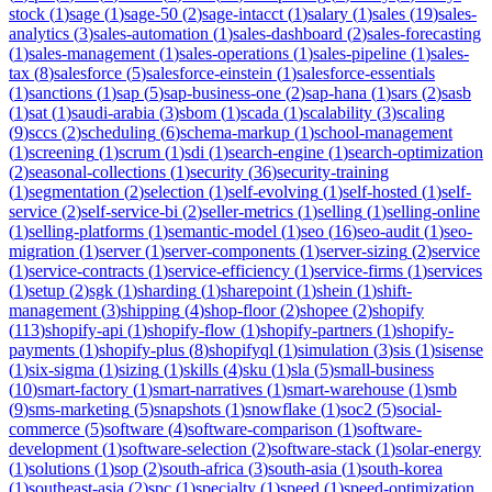
stock
(
1
)
sage
(
1
)
sage-50
(
2
)
sage-intacct
(
1
)
salary
(
1
)
sales
(
19
)
sales-
analytics
(
3
)
sales-automation
(
1
)
sales-dashboard
(
2
)
sales-forecasting
(
1
)
sales-management
(
1
)
sales-operations
(
1
)
sales-pipeline
(
1
)
sales-
tax
(
8
)
salesforce
(
5
)
salesforce-einstein
(
1
)
salesforce-essentials
(
1
)
sanctions
(
1
)
sap
(
5
)
sap-business-one
(
2
)
sap-hana
(
1
)
sars
(
2
)
sasb
(
1
)
sat
(
1
)
saudi-arabia
(
3
)
sbom
(
1
)
scada
(
1
)
scalability
(
3
)
scaling
(
9
)
sccs
(
2
)
scheduling
(
6
)
schema-markup
(
1
)
school-management
(
1
)
screening
(
1
)
scrum
(
1
)
sdi
(
1
)
search-engine
(
1
)
search-optimization
(
2
)
seasonal-collections
(
1
)
security
(
36
)
security-training
(
1
)
segmentation
(
2
)
selection
(
1
)
self-evolving
(
1
)
self-hosted
(
1
)
self-
service
(
2
)
self-service-bi
(
2
)
seller-metrics
(
1
)
selling
(
1
)
selling-online
(
1
)
selling-platforms
(
1
)
semantic-model
(
1
)
seo
(
16
)
seo-audit
(
1
)
seo-
migration
(
1
)
server
(
1
)
server-components
(
1
)
server-sizing
(
2
)
service
(
1
)
service-contracts
(
1
)
service-efficiency
(
1
)
service-firms
(
1
)
services
(
1
)
setup
(
2
)
sgk
(
1
)
sharding
(
1
)
sharepoint
(
1
)
shein
(
1
)
shift-
management
(
3
)
shipping
(
4
)
shop-floor
(
2
)
shopee
(
2
)
shopify
(
113
)
shopify-api
(
1
)
shopify-flow
(
1
)
shopify-partners
(
1
)
shopify-
payments
(
1
)
shopify-plus
(
8
)
shopifyql
(
1
)
simulation
(
3
)
sis
(
1
)
sisense
(
1
)
six-sigma
(
1
)
sizing
(
1
)
skills
(
4
)
sku
(
1
)
sla
(
5
)
small-business
(
10
)
smart-factory
(
1
)
smart-narratives
(
1
)
smart-warehouse
(
1
)
smb
(
9
)
sms-marketing
(
5
)
snapshots
(
1
)
snowflake
(
1
)
soc2
(
5
)
social-
commerce
(
5
)
software
(
4
)
software-comparison
(
1
)
software-
development
(
1
)
software-selection
(
2
)
software-stack
(
1
)
solar-energy
(
1
)
solutions
(
1
)
sop
(
2
)
south-africa
(
3
)
south-asia
(
1
)
south-korea
(
1
)
southeast-asia
(
2
)
spc
(
1
)
specialty
(
1
)
speed
(
1
)
speed-optimization