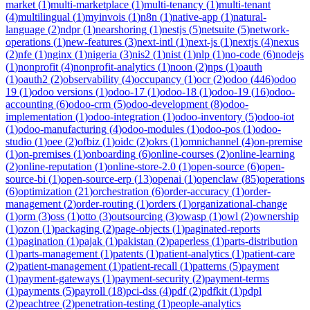
market
(
1
)
multi-marketplace
(
1
)
multi-tenancy
(
1
)
multi-tenant
(
4
)
multilingual
(
1
)
myinvois
(
1
)
n8n
(
1
)
native-app
(
1
)
natural-
language
(
2
)
ndpr
(
1
)
nearshoring
(
1
)
nestjs
(
5
)
netsuite
(
5
)
network-
operations
(
1
)
new-features
(
3
)
next-intl
(
1
)
next-js
(
1
)
nextjs
(
4
)
nexus
(
2
)
nfe
(
1
)
nginx
(
1
)
nigeria
(
3
)
nis2
(
1
)
nist
(
1
)
nlp
(
1
)
no-code
(
6
)
nodejs
(
1
)
nonprofit
(
4
)
nonprofit-analytics
(
1
)
noon
(
2
)
nps
(
1
)
oauth
(
1
)
oauth2
(
2
)
observability
(
4
)
occupancy
(
1
)
ocr
(
2
)
odoo
(
446
)
odoo
19
(
1
)
odoo versions
(
1
)
odoo-17
(
1
)
odoo-18
(
1
)
odoo-19
(
16
)
odoo-
accounting
(
6
)
odoo-crm
(
5
)
odoo-development
(
8
)
odoo-
implementation
(
1
)
odoo-integration
(
1
)
odoo-inventory
(
5
)
odoo-iot
(
1
)
odoo-manufacturing
(
4
)
odoo-modules
(
1
)
odoo-pos
(
1
)
odoo-
studio
(
1
)
oee
(
2
)
ofbiz
(
1
)
oidc
(
2
)
okrs
(
1
)
omnichannel
(
4
)
on-premise
(
1
)
on-premises
(
1
)
onboarding
(
6
)
online-courses
(
2
)
online-learning
(
2
)
online-reputation
(
1
)
online-store-2.0
(
1
)
open-source
(
6
)
open-
source-bi
(
1
)
open-source-erp
(
13
)
openai
(
1
)
openclaw
(
85
)
operations
(
6
)
optimization
(
21
)
orchestration
(
6
)
order-accuracy
(
1
)
order-
management
(
2
)
order-routing
(
1
)
orders
(
1
)
organizational-change
(
1
)
orm
(
3
)
oss
(
1
)
otto
(
3
)
outsourcing
(
3
)
owasp
(
1
)
owl
(
2
)
ownership
(
1
)
ozon
(
1
)
packaging
(
2
)
page-objects
(
1
)
paginated-reports
(
1
)
pagination
(
1
)
pajak
(
1
)
pakistan
(
2
)
paperless
(
1
)
parts-distribution
(
1
)
parts-management
(
1
)
patents
(
1
)
patient-analytics
(
1
)
patient-care
(
2
)
patient-management
(
1
)
patient-recall
(
1
)
patterns
(
5
)
payment
(
1
)
payment-gateways
(
1
)
payment-security
(
2
)
payment-terms
(
1
)
payments
(
5
)
payroll
(
18
)
pci-dss
(
4
)
pdf
(
2
)
pdfkit
(
1
)
pdpl
(
2
)
peachtree
(
2
)
penetration-testing
(
1
)
people-analytics