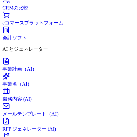
CRMの比較
eコマースプラットフォーム
会計ソフト
AI とジェネレーター
事業計画（AI）
事業名（AI）
職務内容 (AI)
メールテンプレート（AI）
RFP ジェネレーター (AI)