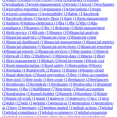
(
2
)
evaluation
(
3
)
event-management
(
2
)
events
(
1
)
excel
(
3
)
exchanges
(
1
)
executive-reporting
(
1
)
expansion
(
1
)
expectations
(
1
)
expo
(
1
)
export-compliance
(
1
)
extensibility
(
2
)
fabric
(
1
)
facebook
(
1
)
facebook-shops
(
1
)
factory-floor
(
1
)
faire
(
1
)
farm-management
(
1
)
fashion
(
6
)
fattura-elettronica
(
1
)
fba
(
1
)
fbr
(
2
)
fda
(
1
)
fda-
compliance
(
3
)
features
(
1
)
fec
(
1
)
fedramp
(
1
)
field-management
(
1
)
field-service
(
1
)
fill-rate
(
1
)
finance
(
10
)
financial-analysis
(
2
)
financial-analytics
(
2
)
financial-close
(
2
)
financial-crime
(
1
)
financial-dashboard
(
1
)
financial-management
(
1
)
financial-metrics
(
1
)
financial-planning
(
1
)
financial-projections
(
1
)
financial-reporting
(
4
)
financial-reports
(
2
)
financial-services
(
3
)
fine-tuning
(
1
)
fintech
(
3
)
firewall
(
1
)
firs
(
2
)
fishbowl
(
1
)
fitment-data
(
1
)
fitness
(
1
)
fleet
(
1
)
fleet-management
(
1
)
flipkart
(
2
)
food-beverage
(
4
)
food-cost
(
1
)
food-manufacturing
(
1
)
food-safety
(
1
)
forecasting
(
9
)
forex
(
1
)
formulas
(
1
)
framework
(
2
)
france
(
1
)
frappe
(
4
)
frappe-cloud
(
1
)
fraud-detection
(
2
)
fraud-prevention
(
2
)
free
(
1
)
free-accounting
(
1
)
free-tool
(
1
)
free-tools
(
1
)
free-zone
(
1
)
freelancer
(
2
)
freelancers
(
1
)
freshbooks
(
2
)
freshdesk
(
1
)
freshsales
(
1
)
freshworks
(
1
)
frontend
(
3
)
fruugo
(
1
)
fta
(
1
)
fulfillment
(
7
)
functions
(
2
)
fund-accounting
(
2
)
fundraising
(
1
)
funnel-builder
(
2
)
funnels
(
4
)
furniture
(
2
)
future
(
3
)
future-of-work
(
1
)
gantt
(
1
)
gateway
(
1
)
gateways
(
1
)
gcc
(
1
)
gcp
(
2
)
gdpr
(
12
)
gds
(
1
)
gemini
(
1
)
general-ai
(
1
)
generation
(
1
)
generative-
ai
(
2
)
geo
(
1
)
germany
(
23
)
getting-started
(
1
)
github-actions
(
3
)
global
(
3
)
global-compliance
(
1
)
global-ecommerce
(
1
)
global-expansion