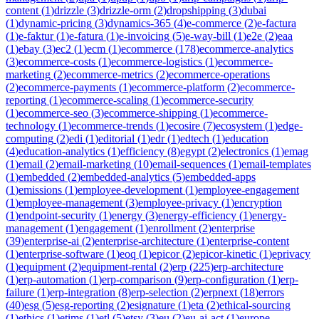
content
(
1
)
drizzle
(
3
)
drizzle-orm
(
2
)
dropshipping
(
3
)
dubai
(
1
)
dynamic-pricing
(
3
)
dynamics-365
(
4
)
e-commerce
(
2
)
e-factura
(
1
)
e-faktur
(
1
)
e-fatura
(
1
)
e-invoicing
(
5
)
e-way-bill
(
1
)
e2e
(
2
)
eaa
(
1
)
ebay
(
3
)
ec2
(
1
)
ecm
(
1
)
ecommerce
(
178
)
ecommerce-analytics
(
3
)
ecommerce-costs
(
1
)
ecommerce-logistics
(
1
)
ecommerce-
marketing
(
2
)
ecommerce-metrics
(
2
)
ecommerce-operations
(
2
)
ecommerce-payments
(
1
)
ecommerce-platform
(
2
)
ecommerce-
reporting
(
1
)
ecommerce-scaling
(
1
)
ecommerce-security
(
1
)
ecommerce-seo
(
3
)
ecommerce-shipping
(
1
)
ecommerce-
technology
(
1
)
ecommerce-trends
(
1
)
ecosire
(
7
)
ecosystem
(
1
)
edge-
computing
(
2
)
edi
(
1
)
editorial
(
1
)
edr
(
1
)
edtech
(
1
)
education
(
4
)
education-analytics
(
1
)
efficiency
(
8
)
egypt
(
2
)
electronics
(
1
)
emag
(
1
)
email
(
2
)
email-marketing
(
10
)
email-sequences
(
1
)
email-templates
(
1
)
embedded
(
2
)
embedded-analytics
(
5
)
embedded-apps
(
1
)
emissions
(
1
)
employee-development
(
1
)
employee-engagement
(
1
)
employee-management
(
3
)
employee-privacy
(
1
)
encryption
(
1
)
endpoint-security
(
1
)
energy
(
3
)
energy-efficiency
(
1
)
energy-
management
(
1
)
engagement
(
1
)
enrollment
(
2
)
enterprise
(
39
)
enterprise-ai
(
2
)
enterprise-architecture
(
1
)
enterprise-content
(
1
)
enterprise-software
(
1
)
eoq
(
1
)
epicor
(
2
)
epicor-kinetic
(
1
)
eprivacy
(
1
)
equipment
(
2
)
equipment-rental
(
2
)
erp
(
225
)
erp-architecture
(
1
)
erp-automation
(
1
)
erp-comparison
(
9
)
erp-configuration
(
1
)
erp-
failure
(
1
)
erp-integration
(
8
)
erp-selection
(
2
)
erpnext
(
18
)
errors
(
40
)
esg
(
5
)
esg-reporting
(
2
)
esignature
(
1
)
eta
(
2
)
ethical-sourcing
(
1
)
ethics
(
1
)
etims
(
1
)
etl
(
5
)
etsy
(
3
)
eu
(
2
)
eu-ai-act
(
1
)
europe