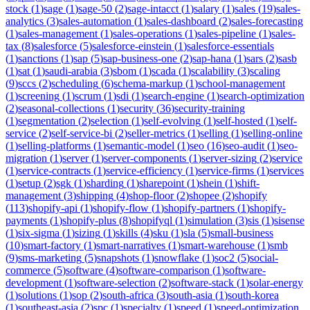
stock
(
1
)
sage
(
1
)
sage-50
(
2
)
sage-intacct
(
1
)
salary
(
1
)
sales
(
19
)
sales-
analytics
(
3
)
sales-automation
(
1
)
sales-dashboard
(
2
)
sales-forecasting
(
1
)
sales-management
(
1
)
sales-operations
(
1
)
sales-pipeline
(
1
)
sales-
tax
(
8
)
salesforce
(
5
)
salesforce-einstein
(
1
)
salesforce-essentials
(
1
)
sanctions
(
1
)
sap
(
5
)
sap-business-one
(
2
)
sap-hana
(
1
)
sars
(
2
)
sasb
(
1
)
sat
(
1
)
saudi-arabia
(
3
)
sbom
(
1
)
scada
(
1
)
scalability
(
3
)
scaling
(
9
)
sccs
(
2
)
scheduling
(
6
)
schema-markup
(
1
)
school-management
(
1
)
screening
(
1
)
scrum
(
1
)
sdi
(
1
)
search-engine
(
1
)
search-optimization
(
2
)
seasonal-collections
(
1
)
security
(
36
)
security-training
(
1
)
segmentation
(
2
)
selection
(
1
)
self-evolving
(
1
)
self-hosted
(
1
)
self-
service
(
2
)
self-service-bi
(
2
)
seller-metrics
(
1
)
selling
(
1
)
selling-online
(
1
)
selling-platforms
(
1
)
semantic-model
(
1
)
seo
(
16
)
seo-audit
(
1
)
seo-
migration
(
1
)
server
(
1
)
server-components
(
1
)
server-sizing
(
2
)
service
(
1
)
service-contracts
(
1
)
service-efficiency
(
1
)
service-firms
(
1
)
services
(
1
)
setup
(
2
)
sgk
(
1
)
sharding
(
1
)
sharepoint
(
1
)
shein
(
1
)
shift-
management
(
3
)
shipping
(
4
)
shop-floor
(
2
)
shopee
(
2
)
shopify
(
113
)
shopify-api
(
1
)
shopify-flow
(
1
)
shopify-partners
(
1
)
shopify-
payments
(
1
)
shopify-plus
(
8
)
shopifyql
(
1
)
simulation
(
3
)
sis
(
1
)
sisense
(
1
)
six-sigma
(
1
)
sizing
(
1
)
skills
(
4
)
sku
(
1
)
sla
(
5
)
small-business
(
10
)
smart-factory
(
1
)
smart-narratives
(
1
)
smart-warehouse
(
1
)
smb
(
9
)
sms-marketing
(
5
)
snapshots
(
1
)
snowflake
(
1
)
soc2
(
5
)
social-
commerce
(
5
)
software
(
4
)
software-comparison
(
1
)
software-
development
(
1
)
software-selection
(
2
)
software-stack
(
1
)
solar-energy
(
1
)
solutions
(
1
)
sop
(
2
)
south-africa
(
3
)
south-asia
(
1
)
south-korea
(
1
)
southeast-asia
(
2
)
spc
(
1
)
specialty
(
1
)
speed
(
1
)
speed-optimization