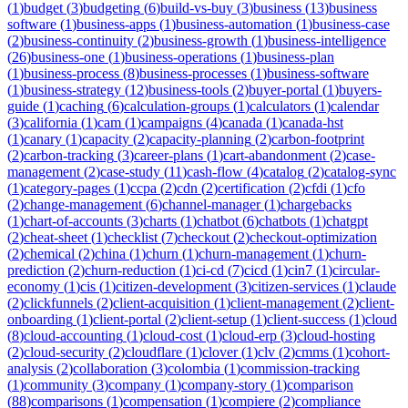
(
1
)
budget
(
3
)
budgeting
(
6
)
build-vs-buy
(
3
)
business
(
13
)
business
software
(
1
)
business-apps
(
1
)
business-automation
(
1
)
business-case
(
2
)
business-continuity
(
2
)
business-growth
(
1
)
business-intelligence
(
26
)
business-one
(
1
)
business-operations
(
1
)
business-plan
(
1
)
business-process
(
8
)
business-processes
(
1
)
business-software
(
1
)
business-strategy
(
12
)
business-tools
(
2
)
buyer-portal
(
1
)
buyers-
guide
(
1
)
caching
(
6
)
calculation-groups
(
1
)
calculators
(
1
)
calendar
(
3
)
california
(
1
)
cam
(
1
)
campaigns
(
4
)
canada
(
1
)
canada-hst
(
1
)
canary
(
1
)
capacity
(
2
)
capacity-planning
(
2
)
carbon-footprint
(
2
)
carbon-tracking
(
3
)
career-plans
(
1
)
cart-abandonment
(
2
)
case-
management
(
2
)
case-study
(
11
)
cash-flow
(
4
)
catalog
(
2
)
catalog-sync
(
1
)
category-pages
(
1
)
ccpa
(
2
)
cdn
(
2
)
certification
(
2
)
cfdi
(
1
)
cfo
(
2
)
change-management
(
6
)
channel-manager
(
1
)
chargebacks
(
1
)
chart-of-accounts
(
3
)
charts
(
1
)
chatbot
(
6
)
chatbots
(
1
)
chatgpt
(
2
)
cheat-sheet
(
1
)
checklist
(
7
)
checkout
(
2
)
checkout-optimization
(
2
)
chemical
(
2
)
china
(
1
)
churn
(
1
)
churn-management
(
1
)
churn-
prediction
(
2
)
churn-reduction
(
1
)
ci-cd
(
7
)
cicd
(
1
)
cin7
(
1
)
circular-
economy
(
1
)
cis
(
1
)
citizen-development
(
3
)
citizen-services
(
1
)
claude
(
2
)
clickfunnels
(
2
)
client-acquisition
(
1
)
client-management
(
2
)
client-
onboarding
(
1
)
client-portal
(
2
)
client-setup
(
1
)
client-success
(
1
)
cloud
(
8
)
cloud-accounting
(
1
)
cloud-cost
(
1
)
cloud-erp
(
3
)
cloud-hosting
(
2
)
cloud-security
(
2
)
cloudflare
(
1
)
clover
(
1
)
clv
(
2
)
cmms
(
1
)
cohort-
analysis
(
2
)
collaboration
(
3
)
colombia
(
1
)
commission-tracking
(
1
)
community
(
3
)
company
(
1
)
company-story
(
1
)
comparison
(
88
)
comparisons
(
1
)
compensation
(
1
)
compiere
(
2
)
compliance