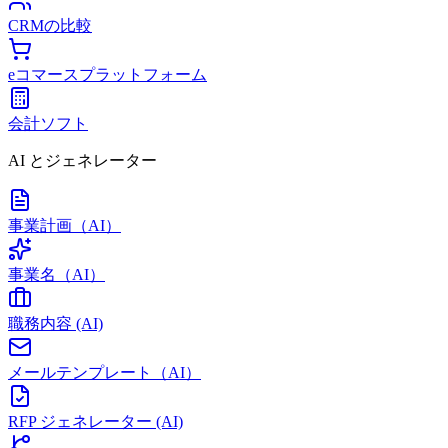
CRMの比較
eコマースプラットフォーム
会計ソフト
AI とジェネレーター
事業計画（AI）
事業名（AI）
職務内容 (AI)
メールテンプレート（AI）
RFP ジェネレーター (AI)