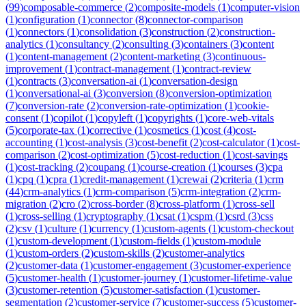
(
99
)
composable-commerce
(
2
)
composite-models
(
1
)
computer-vision
(
1
)
configuration
(
1
)
connector
(
8
)
connector-comparison
(
1
)
connectors
(
1
)
consolidation
(
3
)
construction
(
2
)
construction-
analytics
(
1
)
consultancy
(
2
)
consulting
(
3
)
containers
(
3
)
content
(
1
)
content-management
(
2
)
content-marketing
(
3
)
continuous-
improvement
(
1
)
contract-management
(
1
)
contract-review
(
1
)
contracts
(
3
)
conversation-ai
(
1
)
conversation-design
(
1
)
conversational-ai
(
3
)
conversion
(
8
)
conversion-optimization
(
7
)
conversion-rate
(
2
)
conversion-rate-optimization
(
1
)
cookie-
consent
(
1
)
copilot
(
1
)
copyleft
(
1
)
copyrights
(
1
)
core-web-vitals
(
5
)
corporate-tax
(
1
)
corrective
(
1
)
cosmetics
(
1
)
cost
(
4
)
cost-
accounting
(
1
)
cost-analysis
(
3
)
cost-benefit
(
2
)
cost-calculator
(
1
)
cost-
comparison
(
2
)
cost-optimization
(
5
)
cost-reduction
(
1
)
cost-savings
(
1
)
cost-tracking
(
2
)
coupang
(
1
)
course-creation
(
1
)
courses
(
3
)
cpa
(
1
)
cpq
(
1
)
cpra
(
1
)
credit-management
(
1
)
crewai
(
2
)
criteria
(
1
)
crm
(
44
)
crm-analytics
(
1
)
crm-comparison
(
5
)
crm-integration
(
2
)
crm-
migration
(
2
)
cro
(
2
)
cross-border
(
8
)
cross-platform
(
1
)
cross-sell
(
1
)
cross-selling
(
1
)
cryptography
(
1
)
csat
(
1
)
cspm
(
1
)
csrd
(
3
)
css
(
2
)
csv
(
1
)
culture
(
1
)
currency
(
1
)
custom-agents
(
1
)
custom-checkout
(
1
)
custom-development
(
1
)
custom-fields
(
1
)
custom-module
(
1
)
custom-orders
(
2
)
custom-skills
(
2
)
customer-analytics
(
2
)
customer-data
(
1
)
customer-engagement
(
3
)
customer-experience
(
5
)
customer-health
(
1
)
customer-journey
(
1
)
customer-lifetime-value
(
3
)
customer-retention
(
5
)
customer-satisfaction
(
1
)
customer-
segmentation
(
2
)
customer-service
(
7
)
customer-success
(
5
)
customer-