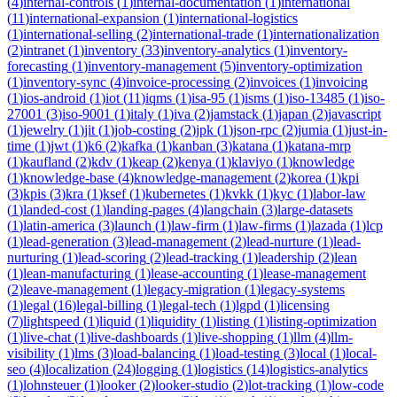
(
4
)
internal-controls
(
1
)
internal-documentation
(
1
)
international
(
11
)
international-expansion
(
1
)
international-logistics
(
1
)
international-selling
(
2
)
international-trade
(
1
)
internationalization
(
2
)
intranet
(
1
)
inventory
(
33
)
inventory-analytics
(
1
)
inventory-
forecasting
(
1
)
inventory-management
(
5
)
inventory-optimization
(
1
)
inventory-sync
(
4
)
invoice-processing
(
2
)
invoices
(
1
)
invoicing
(
1
)
ios-android
(
1
)
iot
(
11
)
iqms
(
1
)
isa-95
(
1
)
isms
(
1
)
iso-13485
(
1
)
iso-
27001
(
3
)
iso-9001
(
1
)
italy
(
1
)
iva
(
2
)
jamstack
(
1
)
japan
(
2
)
javascript
(
1
)
jewelry
(
1
)
jit
(
1
)
job-costing
(
2
)
jpk
(
1
)
json-rpc
(
2
)
jumia
(
1
)
just-in-
time
(
1
)
jwt
(
1
)
k6
(
2
)
kafka
(
1
)
kanban
(
3
)
katana
(
1
)
katana-mrp
(
1
)
kaufland
(
2
)
kdv
(
1
)
keap
(
2
)
kenya
(
1
)
klaviyo
(
1
)
knowledge
(
1
)
knowledge-base
(
4
)
knowledge-management
(
2
)
korea
(
1
)
kpi
(
3
)
kpis
(
3
)
kra
(
1
)
ksef
(
1
)
kubernetes
(
1
)
kvkk
(
1
)
kyc
(
1
)
labor-law
(
1
)
landed-cost
(
1
)
landing-pages
(
4
)
langchain
(
3
)
large-datasets
(
1
)
latin-america
(
3
)
launch
(
1
)
law-firm
(
1
)
law-firms
(
1
)
lazada
(
1
)
lcp
(
1
)
lead-generation
(
3
)
lead-management
(
2
)
lead-nurture
(
1
)
lead-
nurturing
(
1
)
lead-scoring
(
2
)
lead-tracking
(
1
)
leadership
(
2
)
lean
(
1
)
lean-manufacturing
(
1
)
lease-accounting
(
1
)
lease-management
(
2
)
leave-management
(
1
)
legacy-migration
(
1
)
legacy-systems
(
1
)
legal
(
16
)
legal-billing
(
1
)
legal-tech
(
1
)
lgpd
(
1
)
licensing
(
7
)
lightspeed
(
1
)
liquid
(
1
)
liquidity
(
1
)
listing
(
1
)
listing-optimization
(
1
)
live-chat
(
1
)
live-dashboards
(
1
)
live-shopping
(
1
)
llm
(
4
)
llm-
visibility
(
1
)
lms
(
3
)
load-balancing
(
1
)
load-testing
(
3
)
local
(
1
)
local-
seo
(
4
)
localization
(
24
)
logging
(
1
)
logistics
(
14
)
logistics-analytics
(
1
)
lohnsteuer
(
1
)
looker
(
2
)
looker-studio
(
2
)
lot-tracking
(
1
)
low-code