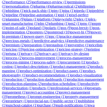
(
2
)
performance
(
25
)
performance-review
(
1
)
permissions
(
1
)
personalization
(
5
)
pharma
(
4
)
pharmaceutical
(
2
)
philippines
(
1
)
phishing
(
1
)
pick-pack-ship
(
1
)
pim
(
1
)
pipa
(
1
)
pipeda
(
1
)
pipedrive
(
2
)
pipeline
(
9
)
pipeline-automation
(
1
)
pipl
(
1
)
pixel-perfect
(
1
)
planning
(
9
)
plans
(
1
)
platform
(
3
)
playwright
(
2
)
plex
(
1
)
plex-
smart-manufacturing
(
1
)
plm
(
2
)
plumbing
(
1
)
pm2
(
1
)
pms
(
1
)
pnpm
(
1
)
point-of-sale
(
3
)
poland
(
3
)
polaris
(
1
)
pos
(
9
)
post-brexit
(
1
)
post-
implementation
(
2
)
postgres
(
2
)
postgresql
(
10
)
power-bi
(
79
)
power-
bi-premium
(
1
)
power-query
(
1
)
ppc
(
1
)
practice-management
(
2
)
precious-metals
(
1
)
predictive-analytics
(
4
)
predictive-maintenance
(
2
)
premium
(
2
)
preparation
(
1
)
prestashop
(
1
)
preventive
(
1
)
pricelists
(
1
)
pricing
(
19
)
pricing-optimization
(
1
)
pricing-strategy
(
3
)
printing
(
1
)
prisma
(
1
)
privacy
(
12
)
privacy-act
(
1
)
privacy-by-design
(
1
)
process
(
2
)
process-improvement
(
1
)
process-management
(
1
)
process-mining
(
1
)
process-safety
(
1
)
procurement
(
11
)
product-
costing
(
1
)
product-descriptions
(
1
)
product-management
(
2
)
product-
mapping
(
1
)
product-optimization
(
1
)
product-pages
(
1
)
product-
photography
(
1
)
product-recommendations
(
1
)
product-visualization
(
1
)
production
(
7
)
production-dashboards
(
1
)
production-management
(
1
)
production-planning
(
2
)
production-scheduling
(
1
)
productivity
(
9
)
productization
(
1
)
products
(
1
)
professional-services
(
4
)
program-
management
(
1
)
project-accounting
(
2
)
project-management
(
19
)
prometheus
(
1
)
prompt-engineering
(
1
)
property-management
(
5
)
proprietary
(
1
)
provincial-tax
(
1
)
public-sector
(
1
)
publishing
(
1
)
punchout-catalog
(
1
)
purchase
(
3
)
push-notifications
(
1
)
pwa