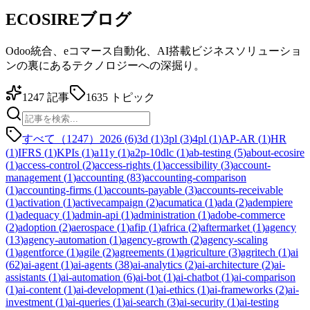
ECOSIREブログ
Odoo統合、eコマース自動化、AI搭載ビジネスソリューショ
ンの裏にあるテクノロジーへの深掘り。
1247
記事
1635
トピック
すべて（1247）
2026
(
6
)
3d
(
1
)
3pl
(
3
)
4pl
(
1
)
AP-AR
(
1
)
HR
(
1
)
IFRS
(
1
)
KPIs
(
1
)
a11y
(
1
)
a2p-10dlc
(
1
)
ab-testing
(
5
)
about-ecosire
(
1
)
access-control
(
2
)
access-rights
(
1
)
accessibility
(
3
)
account-
management
(
1
)
accounting
(
83
)
accounting-comparison
(
1
)
accounting-firms
(
1
)
accounts-payable
(
3
)
accounts-receivable
(
1
)
activation
(
1
)
activecampaign
(
2
)
acumatica
(
1
)
ada
(
2
)
adempiere
(
1
)
adequacy
(
1
)
admin-api
(
1
)
administration
(
1
)
adobe-commerce
(
2
)
adoption
(
2
)
aerospace
(
1
)
afip
(
1
)
africa
(
2
)
aftermarket
(
1
)
agency
(
13
)
agency-automation
(
1
)
agency-growth
(
2
)
agency-scaling
(
1
)
agentforce
(
1
)
agile
(
2
)
agreements
(
1
)
agriculture
(
3
)
agritech
(
1
)
ai
(
62
)
ai-agent
(
1
)
ai-agents
(
38
)
ai-analytics
(
2
)
ai-architecture
(
2
)
ai-
assistants
(
1
)
ai-automation
(
6
)
ai-bot
(
1
)
ai-chatbot
(
1
)
ai-comparison
(
1
)
ai-content
(
1
)
ai-development
(
1
)
ai-ethics
(
1
)
ai-frameworks
(
2
)
ai-
investment
(
1
)
ai-queries
(
1
)
ai-search
(
3
)
ai-security
(
1
)
ai-testing