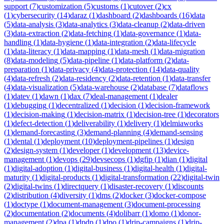
support
(
7
)
customization
(
5
)
customs
(
1
)
cutover
(
2
)
cx
(
1
)
cybersecurity
(
14
)
daraz
(
1
)
dashboard
(
2
)
dashboards
(
16
)
data
(
5
)
data-analysis
(
3
)
data-analytics
(
3
)
data-cleanup
(
2
)
data-driven
(
3
)
data-extraction
(
2
)
data-fetching
(
1
)
data-governance
(
1
)
data-
handling
(
1
)
data-hygiene
(
1
)
data-integration
(
2
)
data-lifecycle
(
1
)
data-literacy
(
1
)
data-mapping
(
1
)
data-mesh
(
1
)
data-migration
(
8
)
data-modeling
(
5
)
data-pipeline
(
1
)
data-platform
(
2
)
data-
preparation
(
1
)
data-privacy
(
4
)
data-protection
(
14
)
data-quality
(
4
)
data-refresh
(
2
)
data-residency
(
2
)
data-retention
(
1
)
data-transfer
(
4
)
data-visualization
(
5
)
data-warehouse
(
2
)
database
(
7
)
dataflows
(
1
)
datev
(
1
)
dawn
(
1
)
dax
(
7
)
deal-management
(
1
)
dealer
(
1
)
debugging
(
1
)
decentralized
(
1
)
decision
(
1
)
decision-framework
(
1
)
decision-making
(
1
)
decision-matrix
(
1
)
decision-tree
(
1
)
decorators
(
1
)
defect-detection
(
1
)
deliverability
(
1
)
delivery
(
1
)
delmiaworks
(
1
)
demand-forecasting
(
3
)
demand-planning
(
4
)
demand-sensing
(
1
)
dental
(
1
)
deployment
(
10
)
deployment-pipelines
(
1
)
design
(
2
)
design-system
(
1
)
developer
(
1
)
development
(
13
)
device-
management
(
1
)
devops
(
29
)
devsecops
(
1
)
dgfip
(
1
)
dian
(
1
)
digital
(
1
)
digital-adoption
(
1
)
digital-business
(
1
)
digital-health
(
1
)
digital-
maturity
(
1
)
digital-products
(
1
)
digital-transformation
(
22
)
digital-twin
(
2
)
digital-twins
(
1
)
directquery
(
1
)
disaster-recovery
(
1
)
discounts
(
2
)
distribution
(
4
)
diversity
(
1
)
dms
(
2
)
docker
(
3
)
docker-compose
(
1
)
doctype
(
1
)
document-management
(
3
)
document-processing
(
2
)
documentation
(
2
)
documents
(
4
)
dolibarr
(
1
)
domo
(
1
)
donor-
management
(
2
)
dpa
(
1
)
dpdp
(
1
)
dpo
(
1
)
drip-campaigns
(
1
)
drip-