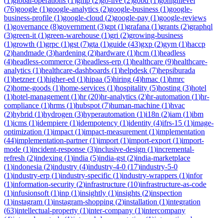
(
1
)
global-operations
(
1
)
gmp
(
2
)
go-live
(
2
)
gobd
(
1
)
gohighlevel
(
76
)
google
(
1
)
google-analytics
(
2
)
google-business
(
1
)
google-
business-profile
(
1
)
google-cloud
(
2
)
google-pay
(
1
)
google-reviews
(
1
)
governance
(
8
)
government
(
3
)
gpt
(
1
)
grafana
(
1
)
grants
(
2
)
graphql
(
3
)
green-it
(
1
)
green-warehouse
(
1
)
gri
(
2
)
growing-business
(
1
)
growth
(
1
)
grpc
(
1
)
gst
(
7
)
gta
(
1
)
guide
(
43
)
gxp
(
2
)
gym
(
1
)
haccp
(
2
)
handmade
(
3
)
hardening
(
2
)
hardware
(
1
)
hcm
(
1
)
headless
(
4
)
headless-commerce
(
3
)
headless-erp
(
1
)
healthcare
(
9
)
healthcare-
analytics
(
1
)
healthcare-dashboards
(
1
)
helpdesk
(
7
)
hepsiburada
(
1
)
hetzner
(
1
)
higher-ed
(
1
)
hipaa
(
5
)
hiring
(
4
)
hmac
(
1
)
hmrc
(
2
)
home-goods
(
1
)
home-services
(
1
)
hospitality
(
5
)
hosting
(
3
)
hotel
(
1
)
hotel-management
(
1
)
hr
(
20
)
hr-analytics
(
2
)
hr-automation
(
1
)
hr-
compliance
(
1
)
hrms
(
1
)
hubspot
(
7
)
human-machine
(
1
)
hvac
(
2
)
hybrid
(
1
)
hydrogen
(
3
)
hyperautomation
(
1
)
i18n
(
2
)
iam
(
1
)
ibm
(
1
)
icms
(
1
)
idempiere
(
1
)
idempotency
(
1
)
identity
(
4
)
ifrs-15
(
1
)
image-
optimization
(
1
)
impact
(
1
)
impact-measurement
(
1
)
implementation
(
44
)
implementation-partner
(
1
)
import
(
1
)
import-export
(
1
)
import-
mode
(
1
)
incident-response
(
3
)
inclusive-design
(
1
)
incremental-
refresh
(
2
)
indexing
(
1
)
india
(
5
)
india-gst
(
2
)
india-marketplace
(
1
)
indonesia
(
2
)
industry
(
4
)
industry-4-0
(
17
)
industry-5-0
(
1
)
industry-erp
(
1
)
industry-specific
(
1
)
industry-wrappers
(
1
)
infor
(
1
)
information-security
(
2
)
infrastructure
(
10
)
infrastructure-as-code
(
1
)
infusionsoft
(
1
)
inp
(
1
)
insightly
(
1
)
insights
(
2
)
inspection
(
1
)
instagram
(
1
)
instagram-shopping
(
2
)
installation
(
1
)
integration
(
63
)
intellectual-property
(
1
)
inter-company
(
1
)
intercompany