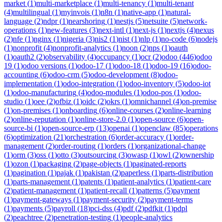
market
(
1
)
multi-marketplace
(
1
)
multi-tenancy
(
1
)
multi-tenant
(
4
)
multilingual
(
1
)
myinvois
(
1
)
n8n
(
1
)
native-app
(
1
)
natural-
language
(
2
)
ndpr
(
1
)
nearshoring
(
1
)
nestjs
(
5
)
netsuite
(
5
)
network-
operations
(
1
)
new-features
(
3
)
next-intl
(
1
)
next-js
(
1
)
nextjs
(
4
)
nexus
(
2
)
nfe
(
1
)
nginx
(
1
)
nigeria
(
3
)
nis2
(
1
)
nist
(
1
)
nlp
(
1
)
no-code
(
6
)
nodejs
(
1
)
nonprofit
(
4
)
nonprofit-analytics
(
1
)
noon
(
2
)
nps
(
1
)
oauth
(
1
)
oauth2
(
2
)
observability
(
4
)
occupancy
(
1
)
ocr
(
2
)
odoo
(
446
)
odoo
19
(
1
)
odoo versions
(
1
)
odoo-17
(
1
)
odoo-18
(
1
)
odoo-19
(
16
)
odoo-
accounting
(
6
)
odoo-crm
(
5
)
odoo-development
(
8
)
odoo-
implementation
(
1
)
odoo-integration
(
1
)
odoo-inventory
(
5
)
odoo-iot
(
1
)
odoo-manufacturing
(
4
)
odoo-modules
(
1
)
odoo-pos
(
1
)
odoo-
studio
(
1
)
oee
(
2
)
ofbiz
(
1
)
oidc
(
2
)
okrs
(
1
)
omnichannel
(
4
)
on-premise
(
1
)
on-premises
(
1
)
onboarding
(
6
)
online-courses
(
2
)
online-learning
(
2
)
online-reputation
(
1
)
online-store-2.0
(
1
)
open-source
(
6
)
open-
source-bi
(
1
)
open-source-erp
(
13
)
openai
(
1
)
openclaw
(
85
)
operations
(
6
)
optimization
(
21
)
orchestration
(
6
)
order-accuracy
(
1
)
order-
management
(
2
)
order-routing
(
1
)
orders
(
1
)
organizational-change
(
1
)
orm
(
3
)
oss
(
1
)
otto
(
3
)
outsourcing
(
3
)
owasp
(
1
)
owl
(
2
)
ownership
(
1
)
ozon
(
1
)
packaging
(
2
)
page-objects
(
1
)
paginated-reports
(
1
)
pagination
(
1
)
pajak
(
1
)
pakistan
(
2
)
paperless
(
1
)
parts-distribution
(
1
)
parts-management
(
1
)
patents
(
1
)
patient-analytics
(
1
)
patient-care
(
2
)
patient-management
(
1
)
patient-recall
(
1
)
patterns
(
5
)
payment
(
1
)
payment-gateways
(
1
)
payment-security
(
2
)
payment-terms
(
1
)
payments
(
5
)
payroll
(
18
)
pci-dss
(
4
)
pdf
(
2
)
pdfkit
(
1
)
pdpl
(
2
)
peachtree
(
2
)
penetration-testing
(
1
)
people-analytics