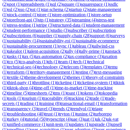
(
2
)
spot
(
1
)
spreadsheets
(
1
)
sql
(
2
)
square
(
1
)
squarespace
(
1
)
ssdlc
(
1
)
ssl
(
2
)
sso
(
2
)
sst
(
1
)
star-schema
(
2
)
startup
(
2
)
state-management
(
1
)
stock-control
(
1
)
store
(
1
)
store-optimization
(
1
)
store-setup
(
2
)
storefront-api
(
3
)
stp
(
1
)
strategy
(
35
)
streaming
(
4
)
stress-test
(
1
)
stress-testing
(
1
)
stripe
(
3
)
structured-data
(
1
)
student-management
(
2
)
student-performance
(
1
)
studio
(
3
)
subscriber
(
1
)
subscription
(
2
)
subscriptions
(
6
)
supplier
(
1
)
supply-chain
(
28
)
support
(
6
)
surveys
(
1
)
sustainability
(
14
)
sustainability-roi
(
1
)
sustainable-ecommerce
(
1
)
sustainable-procurement
(
1
)
sync
(
1
)
tableau
(
3
)
tailwind-css
(
1
)
takealot
(
1
)
talent-acquisition
(
2
)
tally
(
4
)
tally-prime
(
1
)
tanstack
(
1
)
tasks
(
1
)
tax
(
5
)
tax-automation
(
2
)
tax-compliance
(
3
)
taxation
(
1
)
tco
(
5
)
tco-analysis
(
1
)
tds
(
1
)
team
(
1
)
tech
(
1
)
technical
(
1
)
technical-seo
(
4
)
technology
(
2
)
telecom
(
3
)
templates
(
3
)
temu
(
1
)
terraform
(
1
)
territory-management
(
1
)
testing
(
7
)
text-messaging
(
1
)
textile
(
2
)
theme-development
(
2
)
themes
(
1
)
theory-of-constraints
(
1
)
third-party
(
1
)
throttling
(
1
)
ticketing
(
1
)
ticketing-system
(
1
)
tiktok
(
1
)
tiktok-shop
(
4
)
time-off
(
1
)
time-to-market
(
1
)
time-tracking
(
2
)
timeline
(
5
)
timesheets
(
2
)
tms
(
1
)
toast
(
1
)
tokens
(
3
)
tokopedia
(
1
)
tools
(
1
)
tourism
(
1
)
traceability
(
6
)
tracking
(
2
)
trade
(
1
)
trade-
secrets
(
1
)
trading
(
1
)
training
(
8
)
transactional-email
(
1
)
transformation
(
1
)
transparency
(
3
)
travel
(
3
)
trends
(
2
)
trendyol
(
1
)
triage
(
1
)
troubleshooting
(
40
)
trust
(
1
)
tryton
(
1
)
tuning
(
2
)
turborepo
(
1
)
turkey
(
4
)
tutorial
(
50
)
typescript
(
4
)
uae
(
3
)
uat
(
1
)
uk
(
2
)
uk-vat
(
1
)
unified-commerce
(
1
)
unit-tests
(
1
)
updates
(
1
)
upgrade
(
3
)
upsell
(
1
)
upselling
(
1
)
user-acquisition
(
1
)
user-adoption
(
2
)
user-experience