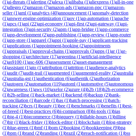
(
1
)
ai-threats
(
1
)
alerting
(
2
)
alexa
(
1
)
alibaba
(
1
)
aliexpress
(
1
)
all-in-one
(
2
)
allegro
(
2
)
amazon
(
7
)
amazon-ads
(
1
)
amazon-ppc
(
1
)
amazon-
seller
(
1
)
aml
(
1
)
analytics
(
40
)
announcement
(
1
)
anomaly-detection
(
1
)
answer-engine-optimization
(
1
)
aov
(
1
)
ap-automation
(
1
)
apache
(
1
)
apcs
(
1
)
api
(
22
)
api-economy
(
1
)
api-first
(
2
)
api-gateway
(
1
)
api-
integration
(
3
)
api-security
(
2
)
apm
(
1
)
app-bridge
(
1
)
app-commerce
(
1
)
app-development
(
2
)
app-publishing
(
1
)
app-review
(
1
)
app-router
(
1
)
app-store
(
1
)
apparel
(
3
)
appi
(
1
)
apple-pay
(
1
)
applicant-tracking
(
1
)
applications
(
1
)
appointment-booking
(
2
)
appointments
(
1
)
appraisals
(
1
)
approval-chains
(
1
)
approvals
(
3
)
apps
(
1
)
ar
(
1
)
ar-
shopping
(
1
)
architecture
(
17
)
argentina
(
1
)
artificial-intelligence
(
2
)
as9100
(
1
)
asc-606
(
3
)
assessment
(
2
)
asset-management
(
4
)
assistant
(
1
)
ato
(
1
)
attribution
(
1
)
attrition
(
1
)
audience-analytics
(
1
)
audit
(
7
)
audit-trail
(
1
)
augmented
(
1
)
augmented-reality
(
2
)
australia
(
2
)
australia-gst
(
1
)
authentication
(
6
)
authentik
(
2
)
authorization
(
3
)
autogen
(
2
)
automation
(
119
)
automl
(
1
)
automotive
(
5
)
autonomous
(
2
)
awareness
(
1
)
aws
(
10
)
axelor
(
2
)
azure
(
4
)
b2b
(
18
)
b2b-ecommerce
(
1
)
b2b-selling
(
1
)
back-market
(
1
)
backend
(
6
)
backup
(
2
)
bank-
reconciliation
(
1
)
barcode
(
1
)
bas
(
1
)
batch-processing
(
1
)
batch-
tracking
(
2
)
bcrs
(
1
)
beauty
(
1
)
bee
(
1
)
benchmarks
(
1
)
benefits
(
1
)
best-
of-breed
(
1
)
best-practices
(
6
)
bi-comparison
(
8
)
bi-tools
(
1
)
bias
(
1
)
big-4
(
1
)
bigcommerce
(
3
)
bigquery
(
1
)
billable-hours
(
1
)
billing
(
7
)
bir
(
1
)
black-friday
(
1
)
block-editor
(
1
)
blockchain
(
1
)
blog-strategy
(
1
)
blue-green
(
1
)
bmf
(
1
)
bom
(
2
)
booking
(
5
)
bookkeeping
(
9
)
bpa
(
1
)
bpm
(
1
)
brand
(
2
)
branding
(
1
)
brazil
(
2
)
breach-notification
(
1
)
bss