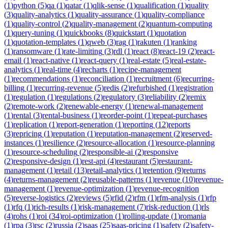
(
1
)
python
(
5
)
qa
(
1
)
qatar
(
1
)
qlik-sense
(
1
)
qualification
(
1
)
quality
(
3
)
quality-analytics
(
1
)
quality-assurance
(
1
)
quality-compliance
(
1
)
quality-control
(
2
)
quality-management
(
2
)
quantum-computing
(
1
)
query-tuning
(
1
)
quickbooks
(
8
)
quickstart
(
1
)
quotation
(
1
)
quotation-templates
(
1
)
qweb
(
3
)
rag
(
1
)
rakuten
(
1
)
ranking
(
1
)
ransomware
(
1
)
rate-limiting
(
3
)
rdl
(
1
)
react
(
8
)
react-19
(
2
)
react-
email
(
1
)
react-native
(
1
)
react-query
(
1
)
real-estate
(
5
)
real-estate-
analytics
(
1
)
real-time
(
4
)
recharts
(
1
)
recipe-management
(
1
)
recommendations
(
1
)
reconciliation
(
1
)
recruitment
(
6
)
recurring-
billing
(
1
)
recurring-revenue
(
5
)
redis
(
2
)
refurbished
(
1
)
registration
(
1
)
regulation
(
1
)
regulations
(
2
)
regulatory
(
3
)
reliability
(
2
)
remix
(
2
)
remote-work
(
2
)
renewable-energy
(
1
)
renewal-management
(
1
)
rental
(
3
)
rental-business
(
1
)
reorder-point
(
1
)
repeat-purchases
(
1
)
replication
(
1
)
report-generation
(
1
)
reporting
(
12
)
reports
(
3
)
repricing
(
1
)
reputation
(
1
)
reputation-management
(
2
)
reserved-
instances
(
1
)
resilience
(
2
)
resource-allocation
(
1
)
resource-planning
(
1
)
resource-scheduling
(
2
)
responsible-ai
(
2
)
responsive
(
2
)
responsive-design
(
1
)
rest-api
(
4
)
restaurant
(
5
)
restaurant-
management
(
1
)
retail
(
13
)
retail-analytics
(
1
)
retention
(
9
)
returns
(
4
)
returns-management
(
2
)
reusable-patterns
(
1
)
revenue
(
10
)
revenue-
management
(
1
)
revenue-optimization
(
1
)
revenue-recognition
(
5
)
reverse-logistics
(
2
)
reviews
(
5
)
rfid
(
2
)
rfm
(
1
)
rfm-analysis
(
1
)
rfp
(
1
)
rfq
(
1
)
rich-results
(
1
)
risk-management
(
7
)
risk-reduction
(
1
)
rls
(
4
)
rohs
(
1
)
roi
(
34
)
roi-optimization
(
1
)
rolling-update
(
1
)
romania
(
1
)
rpa
(
3
)
rsc
(
2
)
russia
(
2
)
saas
(
25
)
saas-pricing
(
1
)
safety
(
2
)
safety-