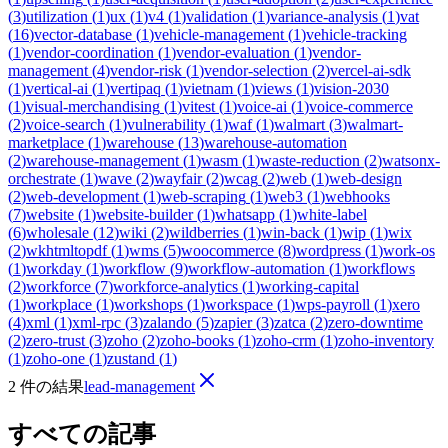
(
3
)
utilization
(
1
)
ux
(
1
)
v4
(
1
)
validation
(
1
)
variance-analysis
(
1
)
vat
(
16
)
vector-database
(
1
)
vehicle-management
(
1
)
vehicle-tracking
(
1
)
vendor-coordination
(
1
)
vendor-evaluation
(
1
)
vendor-
management
(
4
)
vendor-risk
(
1
)
vendor-selection
(
2
)
vercel-ai-sdk
(
1
)
vertical-ai
(
1
)
vertipaq
(
1
)
vietnam
(
1
)
views
(
1
)
vision-2030
(
1
)
visual-merchandising
(
1
)
vitest
(
1
)
voice-ai
(
1
)
voice-commerce
(
2
)
voice-search
(
1
)
vulnerability
(
1
)
waf
(
1
)
walmart
(
3
)
walmart-
marketplace
(
1
)
warehouse
(
13
)
warehouse-automation
(
2
)
warehouse-management
(
1
)
wasm
(
1
)
waste-reduction
(
2
)
watsonx-
orchestrate
(
1
)
wave
(
2
)
wayfair
(
2
)
wcag
(
2
)
web
(
1
)
web-design
(
2
)
web-development
(
1
)
web-scraping
(
1
)
web3
(
1
)
webhooks
(
7
)
website
(
1
)
website-builder
(
1
)
whatsapp
(
1
)
white-label
(
6
)
wholesale
(
12
)
wiki
(
2
)
wildberries
(
1
)
win-back
(
1
)
wip
(
1
)
wix
(
2
)
wkhtmltopdf
(
1
)
wms
(
5
)
woocommerce
(
8
)
wordpress
(
1
)
work-os
(
1
)
workday
(
1
)
workflow
(
9
)
workflow-automation
(
1
)
workflows
(
2
)
workforce
(
7
)
workforce-analytics
(
1
)
working-capital
(
1
)
workplace
(
1
)
workshops
(
1
)
workspace
(
1
)
wps-payroll
(
1
)
xero
(
4
)
xml
(
1
)
xml-rpc
(
3
)
zalando
(
5
)
zapier
(
3
)
zatca
(
2
)
zero-downtime
(
2
)
zero-trust
(
3
)
zoho
(
2
)
zoho-books
(
1
)
zoho-crm
(
1
)
zoho-inventory
(
1
)
zoho-one
(
1
)
zustand
(
1
)
2 件の結果
lead-management
すべての記事