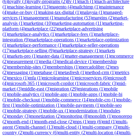
(
6
)
loyalty
(
3
)
loyalty-programs
(
2
)
ltv
(
1
)
mach
(
1
)
mach-architecture
(
1
)
machine-learning
(
13
)
magento
(
4
)
mailchimp
(
1
)
maintenance
(
4
)
make-or-buy
(
1
)
making-tax-digital
(
1
)
malaysia
(
1
)
managed-
services
(
1
)
management
(
1
)
manufacturing
(
53
)
margins
(
2
)
market-
analysis
(
1
)
marketing
(
10
)
marketing-automation
(
11
)
marketing-
platform
(
4
)
marketplace
(
22
)
marketplace-advertising
(
1
)
marketplace-analytics
(
1
)
marketplace-fees
(
1
)
marketplace-
integration
(
9
)
marketplace-operations
(
1
)
marketplace-optimization
(
1
)
marketplace-performance
(
1
)
marketplace-seller-operations
(
17
)
marketplace-selling
(
9
)
marketplace-strategy
(
1
)
markets
(
1
)
markets-pro
(
1
)
master-data
(
1
)
matter-management
(
1
)
mcommerce
(
2
)
measurement
(
1
)
media
(
3
)
medical-device
(
1
)
membership
(
2
)
membership-sites
(
3
)
memberships
(
1
)
mercadolibre
(
2
)
mes
(
2
)
messaging
(
1
)
metabase
(
1
)
metasfresh
(
1
)
method-crm
(
1
)
metrics
(
2
)
mexico
(
1
)
mfa
(
1
)
microlearning
(
1
)
microservices
(
6
)
microsoft
(
4
)
microsoft-365
(
1
)
microsoft-copilot
(
1
)
microsoft-fabric
(
3
)
mid-
market
(
3
)
middle-east
(
3
)
migration
(
29
)
migrations
(
1
)
mobile
(
1
)
mobile-analytics
(
1
)
mobile-app
(
1
)
mobile-apps
(
1
)
mobile-bi
(
1
)
mobile-checkout
(
1
)
mobile-commerce
(
14
)
mobile-cro
(
1
)
mobile-
first
(
1
)
mobile-optimization
(
1
)
mobile-payments
(
1
)
mobile-seo
(
1
)
mobile-strategy
(
1
)
mobile-ux
(
1
)
modernization
(
1
)
modules
(
2
)
monday
(
3
)
monetization
(
2
)
monitoring
(
8
)
monolith
(
1
)
monorepo
(
2
)
month-end
(
1
)
month-end-close
(
2
)
mps
(
1
)
mrp
(
6
)
mtd
(
1
)
multi-
agent
(
5
)
multi-channel
(
13
)
multi-cloud
(
1
)
multi-company
(
3
)
multi-
country
(
2
)
multi-currency
(
6
)
multi-entity
(
2
)
multi-location
(
4
)
multi-