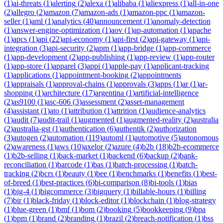
(
1
)
ai-threats
(
1
)
alerting
(
2
)
alexa
(
1
)
alibaba
(
1
)
aliexpress
(
1
)
all-in-one
(
2
)
allegro
(
2
)
amazon
(
7
)
amazon-ads
(
1
)
amazon-ppc
(
1
)
amazon-
seller
(
1
)
aml
(
1
)
analytics
(
40
)
announcement
(
1
)
anomaly-detection
(
1
)
answer-engine-optimization
(
1
)
aov
(
1
)
ap-automation
(
1
)
apache
(
1
)
apcs
(
1
)
api
(
22
)
api-economy
(
1
)
api-first
(
2
)
api-gateway
(
1
)
api-
integration
(
3
)
api-security
(
2
)
apm
(
1
)
app-bridge
(
1
)
app-commerce
(
1
)
app-development
(
2
)
app-publishing
(
1
)
app-review
(
1
)
app-router
(
1
)
app-store
(
1
)
apparel
(
3
)
appi
(
1
)
apple-pay
(
1
)
applicant-tracking
(
1
)
applications
(
1
)
appointment-booking
(
2
)
appointments
(
1
)
appraisals
(
1
)
approval-chains
(
1
)
approvals
(
3
)
apps
(
1
)
ar
(
1
)
ar-
shopping
(
1
)
architecture
(
17
)
argentina
(
1
)
artificial-intelligence
(
2
)
as9100
(
1
)
asc-606
(
3
)
assessment
(
2
)
asset-management
(
4
)
assistant
(
1
)
ato
(
1
)
attribution
(
1
)
attrition
(
1
)
audience-analytics
(
1
)
audit
(
7
)
audit-trail
(
1
)
augmented
(
1
)
augmented-reality
(
2
)
australia
(
2
)
australia-gst
(
1
)
authentication
(
6
)
authentik
(
2
)
authorization
(
3
)
autogen
(
2
)
automation
(
119
)
automl
(
1
)
automotive
(
5
)
autonomous
(
2
)
awareness
(
1
)
aws
(
10
)
axelor
(
2
)
azure
(
4
)
b2b
(
18
)
b2b-ecommerce
(
1
)
b2b-selling
(
1
)
back-market
(
1
)
backend
(
6
)
backup
(
2
)
bank-
reconciliation
(
1
)
barcode
(
1
)
bas
(
1
)
batch-processing
(
1
)
batch-
tracking
(
2
)
bcrs
(
1
)
beauty
(
1
)
bee
(
1
)
benchmarks
(
1
)
benefits
(
1
)
best-
of-breed
(
1
)
best-practices
(
6
)
bi-comparison
(
8
)
bi-tools
(
1
)
bias
(
1
)
big-4
(
1
)
bigcommerce
(
3
)
bigquery
(
1
)
billable-hours
(
1
)
billing
(
7
)
bir
(
1
)
black-friday
(
1
)
block-editor
(
1
)
blockchain
(
1
)
blog-strategy
(
1
)
blue-green
(
1
)
bmf
(
1
)
bom
(
2
)
booking
(
5
)
bookkeeping
(
9
)
bpa
(
1
)
bpm
(
1
)
brand
(
2
)
branding
(
1
)
brazil
(
2
)
breach-notification
(
1
)
bss