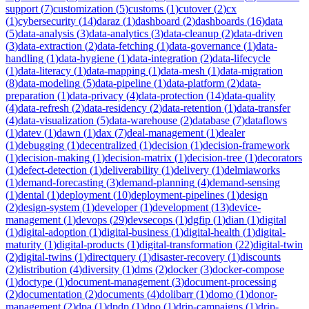
support
(
7
)
customization
(
5
)
customs
(
1
)
cutover
(
2
)
cx
(
1
)
cybersecurity
(
14
)
daraz
(
1
)
dashboard
(
2
)
dashboards
(
16
)
data
(
5
)
data-analysis
(
3
)
data-analytics
(
3
)
data-cleanup
(
2
)
data-driven
(
3
)
data-extraction
(
2
)
data-fetching
(
1
)
data-governance
(
1
)
data-
handling
(
1
)
data-hygiene
(
1
)
data-integration
(
2
)
data-lifecycle
(
1
)
data-literacy
(
1
)
data-mapping
(
1
)
data-mesh
(
1
)
data-migration
(
8
)
data-modeling
(
5
)
data-pipeline
(
1
)
data-platform
(
2
)
data-
preparation
(
1
)
data-privacy
(
4
)
data-protection
(
14
)
data-quality
(
4
)
data-refresh
(
2
)
data-residency
(
2
)
data-retention
(
1
)
data-transfer
(
4
)
data-visualization
(
5
)
data-warehouse
(
2
)
database
(
7
)
dataflows
(
1
)
datev
(
1
)
dawn
(
1
)
dax
(
7
)
deal-management
(
1
)
dealer
(
1
)
debugging
(
1
)
decentralized
(
1
)
decision
(
1
)
decision-framework
(
1
)
decision-making
(
1
)
decision-matrix
(
1
)
decision-tree
(
1
)
decorators
(
1
)
defect-detection
(
1
)
deliverability
(
1
)
delivery
(
1
)
delmiaworks
(
1
)
demand-forecasting
(
3
)
demand-planning
(
4
)
demand-sensing
(
1
)
dental
(
1
)
deployment
(
10
)
deployment-pipelines
(
1
)
design
(
2
)
design-system
(
1
)
developer
(
1
)
development
(
13
)
device-
management
(
1
)
devops
(
29
)
devsecops
(
1
)
dgfip
(
1
)
dian
(
1
)
digital
(
1
)
digital-adoption
(
1
)
digital-business
(
1
)
digital-health
(
1
)
digital-
maturity
(
1
)
digital-products
(
1
)
digital-transformation
(
22
)
digital-twin
(
2
)
digital-twins
(
1
)
directquery
(
1
)
disaster-recovery
(
1
)
discounts
(
2
)
distribution
(
4
)
diversity
(
1
)
dms
(
2
)
docker
(
3
)
docker-compose
(
1
)
doctype
(
1
)
document-management
(
3
)
document-processing
(
2
)
documentation
(
2
)
documents
(
4
)
dolibarr
(
1
)
domo
(
1
)
donor-
management
(
2
)
dpa
(
1
)
dpdp
(
1
)
dpo
(
1
)
drip-campaigns
(
1
)
drip-