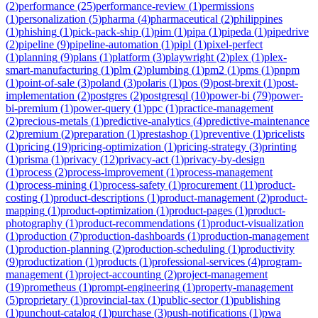
(
2
)
performance
(
25
)
performance-review
(
1
)
permissions
(
1
)
personalization
(
5
)
pharma
(
4
)
pharmaceutical
(
2
)
philippines
(
1
)
phishing
(
1
)
pick-pack-ship
(
1
)
pim
(
1
)
pipa
(
1
)
pipeda
(
1
)
pipedrive
(
2
)
pipeline
(
9
)
pipeline-automation
(
1
)
pipl
(
1
)
pixel-perfect
(
1
)
planning
(
9
)
plans
(
1
)
platform
(
3
)
playwright
(
2
)
plex
(
1
)
plex-
smart-manufacturing
(
1
)
plm
(
2
)
plumbing
(
1
)
pm2
(
1
)
pms
(
1
)
pnpm
(
1
)
point-of-sale
(
3
)
poland
(
3
)
polaris
(
1
)
pos
(
9
)
post-brexit
(
1
)
post-
implementation
(
2
)
postgres
(
2
)
postgresql
(
10
)
power-bi
(
79
)
power-
bi-premium
(
1
)
power-query
(
1
)
ppc
(
1
)
practice-management
(
2
)
precious-metals
(
1
)
predictive-analytics
(
4
)
predictive-maintenance
(
2
)
premium
(
2
)
preparation
(
1
)
prestashop
(
1
)
preventive
(
1
)
pricelists
(
1
)
pricing
(
19
)
pricing-optimization
(
1
)
pricing-strategy
(
3
)
printing
(
1
)
prisma
(
1
)
privacy
(
12
)
privacy-act
(
1
)
privacy-by-design
(
1
)
process
(
2
)
process-improvement
(
1
)
process-management
(
1
)
process-mining
(
1
)
process-safety
(
1
)
procurement
(
11
)
product-
costing
(
1
)
product-descriptions
(
1
)
product-management
(
2
)
product-
mapping
(
1
)
product-optimization
(
1
)
product-pages
(
1
)
product-
photography
(
1
)
product-recommendations
(
1
)
product-visualization
(
1
)
production
(
7
)
production-dashboards
(
1
)
production-management
(
1
)
production-planning
(
2
)
production-scheduling
(
1
)
productivity
(
9
)
productization
(
1
)
products
(
1
)
professional-services
(
4
)
program-
management
(
1
)
project-accounting
(
2
)
project-management
(
19
)
prometheus
(
1
)
prompt-engineering
(
1
)
property-management
(
5
)
proprietary
(
1
)
provincial-tax
(
1
)
public-sector
(
1
)
publishing
(
1
)
punchout-catalog
(
1
)
purchase
(
3
)
push-notifications
(
1
)
pwa