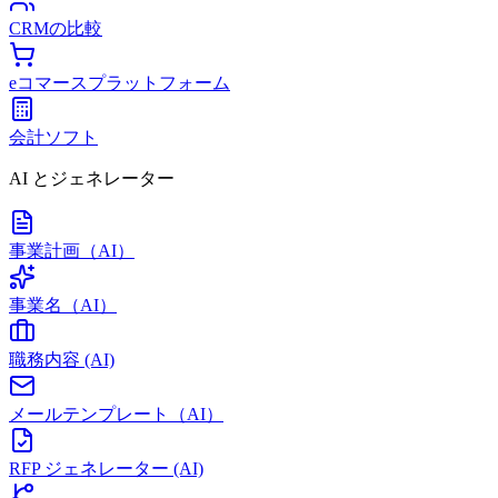
CRMの比較
eコマースプラットフォーム
会計ソフト
AI とジェネレーター
事業計画（AI）
事業名（AI）
職務内容 (AI)
メールテンプレート（AI）
RFP ジェネレーター (AI)