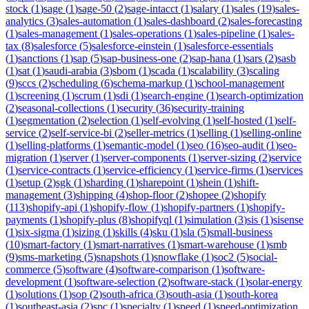
stock
(
1
)
sage
(
1
)
sage-50
(
2
)
sage-intacct
(
1
)
salary
(
1
)
sales
(
19
)
sales-
analytics
(
3
)
sales-automation
(
1
)
sales-dashboard
(
2
)
sales-forecasting
(
1
)
sales-management
(
1
)
sales-operations
(
1
)
sales-pipeline
(
1
)
sales-
tax
(
8
)
salesforce
(
5
)
salesforce-einstein
(
1
)
salesforce-essentials
(
1
)
sanctions
(
1
)
sap
(
5
)
sap-business-one
(
2
)
sap-hana
(
1
)
sars
(
2
)
sasb
(
1
)
sat
(
1
)
saudi-arabia
(
3
)
sbom
(
1
)
scada
(
1
)
scalability
(
3
)
scaling
(
9
)
sccs
(
2
)
scheduling
(
6
)
schema-markup
(
1
)
school-management
(
1
)
screening
(
1
)
scrum
(
1
)
sdi
(
1
)
search-engine
(
1
)
search-optimization
(
2
)
seasonal-collections
(
1
)
security
(
36
)
security-training
(
1
)
segmentation
(
2
)
selection
(
1
)
self-evolving
(
1
)
self-hosted
(
1
)
self-
service
(
2
)
self-service-bi
(
2
)
seller-metrics
(
1
)
selling
(
1
)
selling-online
(
1
)
selling-platforms
(
1
)
semantic-model
(
1
)
seo
(
16
)
seo-audit
(
1
)
seo-
migration
(
1
)
server
(
1
)
server-components
(
1
)
server-sizing
(
2
)
service
(
1
)
service-contracts
(
1
)
service-efficiency
(
1
)
service-firms
(
1
)
services
(
1
)
setup
(
2
)
sgk
(
1
)
sharding
(
1
)
sharepoint
(
1
)
shein
(
1
)
shift-
management
(
3
)
shipping
(
4
)
shop-floor
(
2
)
shopee
(
2
)
shopify
(
113
)
shopify-api
(
1
)
shopify-flow
(
1
)
shopify-partners
(
1
)
shopify-
payments
(
1
)
shopify-plus
(
8
)
shopifyql
(
1
)
simulation
(
3
)
sis
(
1
)
sisense
(
1
)
six-sigma
(
1
)
sizing
(
1
)
skills
(
4
)
sku
(
1
)
sla
(
5
)
small-business
(
10
)
smart-factory
(
1
)
smart-narratives
(
1
)
smart-warehouse
(
1
)
smb
(
9
)
sms-marketing
(
5
)
snapshots
(
1
)
snowflake
(
1
)
soc2
(
5
)
social-
commerce
(
5
)
software
(
4
)
software-comparison
(
1
)
software-
development
(
1
)
software-selection
(
2
)
software-stack
(
1
)
solar-energy
(
1
)
solutions
(
1
)
sop
(
2
)
south-africa
(
3
)
south-asia
(
1
)
south-korea
(
1
)
southeast-asia
(
2
)
spc
(
1
)
specialty
(
1
)
speed
(
1
)
speed-optimization