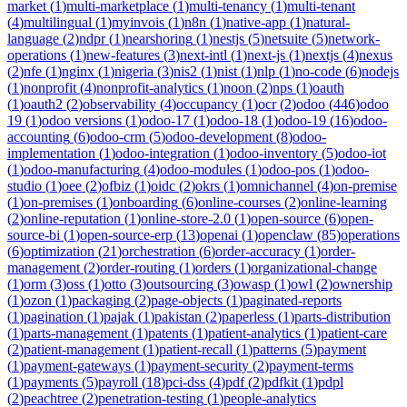
market
(
1
)
multi-marketplace
(
1
)
multi-tenancy
(
1
)
multi-tenant
(
4
)
multilingual
(
1
)
myinvois
(
1
)
n8n
(
1
)
native-app
(
1
)
natural-
language
(
2
)
ndpr
(
1
)
nearshoring
(
1
)
nestjs
(
5
)
netsuite
(
5
)
network-
operations
(
1
)
new-features
(
3
)
next-intl
(
1
)
next-js
(
1
)
nextjs
(
4
)
nexus
(
2
)
nfe
(
1
)
nginx
(
1
)
nigeria
(
3
)
nis2
(
1
)
nist
(
1
)
nlp
(
1
)
no-code
(
6
)
nodejs
(
1
)
nonprofit
(
4
)
nonprofit-analytics
(
1
)
noon
(
2
)
nps
(
1
)
oauth
(
1
)
oauth2
(
2
)
observability
(
4
)
occupancy
(
1
)
ocr
(
2
)
odoo
(
446
)
odoo
19
(
1
)
odoo versions
(
1
)
odoo-17
(
1
)
odoo-18
(
1
)
odoo-19
(
16
)
odoo-
accounting
(
6
)
odoo-crm
(
5
)
odoo-development
(
8
)
odoo-
implementation
(
1
)
odoo-integration
(
1
)
odoo-inventory
(
5
)
odoo-iot
(
1
)
odoo-manufacturing
(
4
)
odoo-modules
(
1
)
odoo-pos
(
1
)
odoo-
studio
(
1
)
oee
(
2
)
ofbiz
(
1
)
oidc
(
2
)
okrs
(
1
)
omnichannel
(
4
)
on-premise
(
1
)
on-premises
(
1
)
onboarding
(
6
)
online-courses
(
2
)
online-learning
(
2
)
online-reputation
(
1
)
online-store-2.0
(
1
)
open-source
(
6
)
open-
source-bi
(
1
)
open-source-erp
(
13
)
openai
(
1
)
openclaw
(
85
)
operations
(
6
)
optimization
(
21
)
orchestration
(
6
)
order-accuracy
(
1
)
order-
management
(
2
)
order-routing
(
1
)
orders
(
1
)
organizational-change
(
1
)
orm
(
3
)
oss
(
1
)
otto
(
3
)
outsourcing
(
3
)
owasp
(
1
)
owl
(
2
)
ownership
(
1
)
ozon
(
1
)
packaging
(
2
)
page-objects
(
1
)
paginated-reports
(
1
)
pagination
(
1
)
pajak
(
1
)
pakistan
(
2
)
paperless
(
1
)
parts-distribution
(
1
)
parts-management
(
1
)
patents
(
1
)
patient-analytics
(
1
)
patient-care
(
2
)
patient-management
(
1
)
patient-recall
(
1
)
patterns
(
5
)
payment
(
1
)
payment-gateways
(
1
)
payment-security
(
2
)
payment-terms
(
1
)
payments
(
5
)
payroll
(
18
)
pci-dss
(
4
)
pdf
(
2
)
pdfkit
(
1
)
pdpl
(
2
)
peachtree
(
2
)
penetration-testing
(
1
)
people-analytics