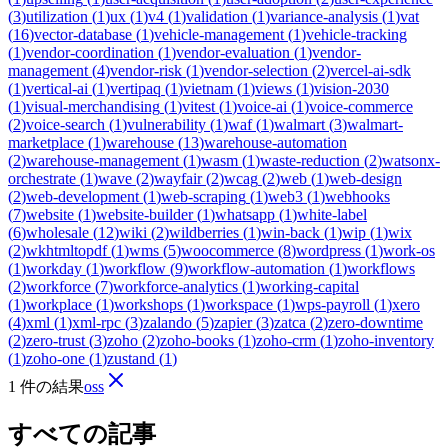
(
3
)
utilization
(
1
)
ux
(
1
)
v4
(
1
)
validation
(
1
)
variance-analysis
(
1
)
vat
(
16
)
vector-database
(
1
)
vehicle-management
(
1
)
vehicle-tracking
(
1
)
vendor-coordination
(
1
)
vendor-evaluation
(
1
)
vendor-
management
(
4
)
vendor-risk
(
1
)
vendor-selection
(
2
)
vercel-ai-sdk
(
1
)
vertical-ai
(
1
)
vertipaq
(
1
)
vietnam
(
1
)
views
(
1
)
vision-2030
(
1
)
visual-merchandising
(
1
)
vitest
(
1
)
voice-ai
(
1
)
voice-commerce
(
2
)
voice-search
(
1
)
vulnerability
(
1
)
waf
(
1
)
walmart
(
3
)
walmart-
marketplace
(
1
)
warehouse
(
13
)
warehouse-automation
(
2
)
warehouse-management
(
1
)
wasm
(
1
)
waste-reduction
(
2
)
watsonx-
orchestrate
(
1
)
wave
(
2
)
wayfair
(
2
)
wcag
(
2
)
web
(
1
)
web-design
(
2
)
web-development
(
1
)
web-scraping
(
1
)
web3
(
1
)
webhooks
(
7
)
website
(
1
)
website-builder
(
1
)
whatsapp
(
1
)
white-label
(
6
)
wholesale
(
12
)
wiki
(
2
)
wildberries
(
1
)
win-back
(
1
)
wip
(
1
)
wix
(
2
)
wkhtmltopdf
(
1
)
wms
(
5
)
woocommerce
(
8
)
wordpress
(
1
)
work-os
(
1
)
workday
(
1
)
workflow
(
9
)
workflow-automation
(
1
)
workflows
(
2
)
workforce
(
7
)
workforce-analytics
(
1
)
working-capital
(
1
)
workplace
(
1
)
workshops
(
1
)
workspace
(
1
)
wps-payroll
(
1
)
xero
(
4
)
xml
(
1
)
xml-rpc
(
3
)
zalando
(
5
)
zapier
(
3
)
zatca
(
2
)
zero-downtime
(
2
)
zero-trust
(
3
)
zoho
(
2
)
zoho-books
(
1
)
zoho-crm
(
1
)
zoho-inventory
(
1
)
zoho-one
(
1
)
zustand
(
1
)
1 件の結果
oss
すべての記事