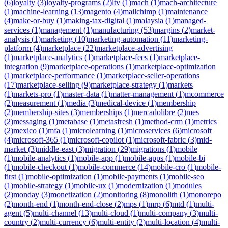
(
6
)
loyalty
(
3
)
loyalty-programs
(
2
)
ltv
(
1
)
mach
(
1
)
mach-architecture
(
1
)
machine-learning
(
13
)
magento
(
4
)
mailchimp
(
1
)
maintenance
(
4
)
make-or-buy
(
1
)
making-tax-digital
(
1
)
malaysia
(
1
)
managed-
services
(
1
)
management
(
1
)
manufacturing
(
53
)
margins
(
2
)
market-
analysis
(
1
)
marketing
(
10
)
marketing-automation
(
11
)
marketing-
platform
(
4
)
marketplace
(
22
)
marketplace-advertising
(
1
)
marketplace-analytics
(
1
)
marketplace-fees
(
1
)
marketplace-
integration
(
9
)
marketplace-operations
(
1
)
marketplace-optimization
(
1
)
marketplace-performance
(
1
)
marketplace-seller-operations
(
17
)
marketplace-selling
(
9
)
marketplace-strategy
(
1
)
markets
(
1
)
markets-pro
(
1
)
master-data
(
1
)
matter-management
(
1
)
mcommerce
(
2
)
measurement
(
1
)
media
(
3
)
medical-device
(
1
)
membership
(
2
)
membership-sites
(
3
)
memberships
(
1
)
mercadolibre
(
2
)
mes
(
2
)
messaging
(
1
)
metabase
(
1
)
metasfresh
(
1
)
method-crm
(
1
)
metrics
(
2
)
mexico
(
1
)
mfa
(
1
)
microlearning
(
1
)
microservices
(
6
)
microsoft
(
4
)
microsoft-365
(
1
)
microsoft-copilot
(
1
)
microsoft-fabric
(
3
)
mid-
market
(
3
)
middle-east
(
3
)
migration
(
29
)
migrations
(
1
)
mobile
(
1
)
mobile-analytics
(
1
)
mobile-app
(
1
)
mobile-apps
(
1
)
mobile-bi
(
1
)
mobile-checkout
(
1
)
mobile-commerce
(
14
)
mobile-cro
(
1
)
mobile-
first
(
1
)
mobile-optimization
(
1
)
mobile-payments
(
1
)
mobile-seo
(
1
)
mobile-strategy
(
1
)
mobile-ux
(
1
)
modernization
(
1
)
modules
(
2
)
monday
(
3
)
monetization
(
2
)
monitoring
(
8
)
monolith
(
1
)
monorepo
(
2
)
month-end
(
1
)
month-end-close
(
2
)
mps
(
1
)
mrp
(
6
)
mtd
(
1
)
multi-
agent
(
5
)
multi-channel
(
13
)
multi-cloud
(
1
)
multi-company
(
3
)
multi-
country
(
2
)
multi-currency
(
6
)
multi-entity
(
2
)
multi-location
(
4
)
multi-