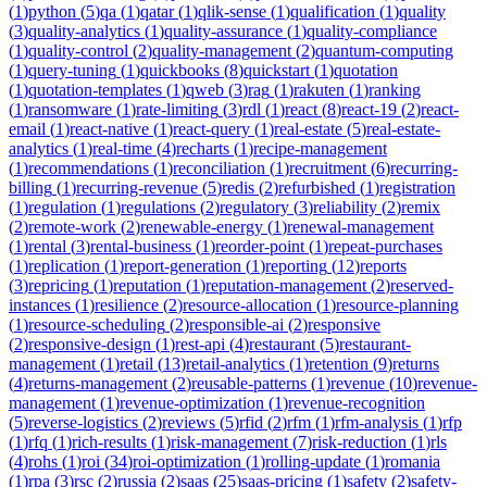
(
1
)
python
(
5
)
qa
(
1
)
qatar
(
1
)
qlik-sense
(
1
)
qualification
(
1
)
quality
(
3
)
quality-analytics
(
1
)
quality-assurance
(
1
)
quality-compliance
(
1
)
quality-control
(
2
)
quality-management
(
2
)
quantum-computing
(
1
)
query-tuning
(
1
)
quickbooks
(
8
)
quickstart
(
1
)
quotation
(
1
)
quotation-templates
(
1
)
qweb
(
3
)
rag
(
1
)
rakuten
(
1
)
ranking
(
1
)
ransomware
(
1
)
rate-limiting
(
3
)
rdl
(
1
)
react
(
8
)
react-19
(
2
)
react-
email
(
1
)
react-native
(
1
)
react-query
(
1
)
real-estate
(
5
)
real-estate-
analytics
(
1
)
real-time
(
4
)
recharts
(
1
)
recipe-management
(
1
)
recommendations
(
1
)
reconciliation
(
1
)
recruitment
(
6
)
recurring-
billing
(
1
)
recurring-revenue
(
5
)
redis
(
2
)
refurbished
(
1
)
registration
(
1
)
regulation
(
1
)
regulations
(
2
)
regulatory
(
3
)
reliability
(
2
)
remix
(
2
)
remote-work
(
2
)
renewable-energy
(
1
)
renewal-management
(
1
)
rental
(
3
)
rental-business
(
1
)
reorder-point
(
1
)
repeat-purchases
(
1
)
replication
(
1
)
report-generation
(
1
)
reporting
(
12
)
reports
(
3
)
repricing
(
1
)
reputation
(
1
)
reputation-management
(
2
)
reserved-
instances
(
1
)
resilience
(
2
)
resource-allocation
(
1
)
resource-planning
(
1
)
resource-scheduling
(
2
)
responsible-ai
(
2
)
responsive
(
2
)
responsive-design
(
1
)
rest-api
(
4
)
restaurant
(
5
)
restaurant-
management
(
1
)
retail
(
13
)
retail-analytics
(
1
)
retention
(
9
)
returns
(
4
)
returns-management
(
2
)
reusable-patterns
(
1
)
revenue
(
10
)
revenue-
management
(
1
)
revenue-optimization
(
1
)
revenue-recognition
(
5
)
reverse-logistics
(
2
)
reviews
(
5
)
rfid
(
2
)
rfm
(
1
)
rfm-analysis
(
1
)
rfp
(
1
)
rfq
(
1
)
rich-results
(
1
)
risk-management
(
7
)
risk-reduction
(
1
)
rls
(
4
)
rohs
(
1
)
roi
(
34
)
roi-optimization
(
1
)
rolling-update
(
1
)
romania
(
1
)
rpa
(
3
)
rsc
(
2
)
russia
(
2
)
saas
(
25
)
saas-pricing
(
1
)
safety
(
2
)
safety-