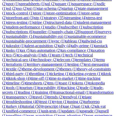
(
2
)
spot
(
1
)
spreadsheets
(
1
)
sql
(
2
)
square
(
1
)
squarespace
(
1
)
ssdlc
(
1
)
ssl
(
2
)
sso
(
2
)
sst
(
1
)
star-schema
(
2
)
startup
(
2
)
state-management
(
1
)
stock-control
(
1
)
store
(
1
)
store-optimization
(
1
)
store-setup
(
2
)
storefront-api
(
3
)
stp
(
1
)
strategy
(
35
)
streaming
(
4
)
stress-test
(
1
)
stress-testing
(
1
)
stripe
(
3
)
structured-data
(
1
)
student-management
(
2
)
student-performance
(
1
)
studio
(
3
)
subscriber
(
1
)
subscription
(
2
)
subscriptions
(
6
)
supplier
(
1
)
supply-chain
(
28
)
support
(
6
)
surveys
(
1
)
sustainability
(
14
)
sustainability-roi
(
1
)
sustainable-ecommerce
(
1
)
sustainable-procurement
(
1
)
sync
(
1
)
tableau
(
3
)
tailwind-css
(
1
)
takealot
(
1
)
talent-acquisition
(
2
)
tally
(
4
)
tally-prime
(
1
)
tanstack
(
1
)
tasks
(
1
)
tax
(
5
)
tax-automation
(
2
)
tax-compliance
(
3
)
taxation
(
1
)
tco
(
5
)
tco-analysis
(
1
)
tds
(
1
)
team
(
1
)
tech
(
1
)
technical
(
1
)
technical-seo
(
4
)
technology
(
2
)
telecom
(
3
)
templates
(
3
)
temu
(
1
)
terraform
(
1
)
territory-management
(
1
)
testing
(
7
)
text-messaging
(
1
)
textile
(
2
)
theme-development
(
2
)
themes
(
1
)
theory-of-constraints
(
1
)
third-party
(
1
)
throttling
(
1
)
ticketing
(
1
)
ticketing-system
(
1
)
tiktok
(
1
)
tiktok-shop
(
4
)
time-off
(
1
)
time-to-market
(
1
)
time-tracking
(
2
)
timeline
(
5
)
timesheets
(
2
)
tms
(
1
)
toast
(
1
)
tokens
(
3
)
tokopedia
(
1
)
tools
(
1
)
tourism
(
1
)
traceability
(
6
)
tracking
(
2
)
trade
(
1
)
trade-
secrets
(
1
)
trading
(
1
)
training
(
8
)
transactional-email
(
1
)
transformation
(
1
)
transparency
(
3
)
travel
(
3
)
trends
(
2
)
trendyol
(
1
)
triage
(
1
)
troubleshooting
(
40
)
trust
(
1
)
tryton
(
1
)
tuning
(
2
)
turborepo
(
1
)
turkey
(
4
)
tutorial
(
50
)
typescript
(
4
)
uae
(
3
)
uat
(
1
)
uk
(
2
)
uk-vat
(
1
)
unified-commerce
(
1
)
unit-tests
(
1
)
updates
(
1
)
upgrade
(
3
)
upsell
(
1
)
upselling
(
1
)
user-acquisition
(
1
)
user-adoption
(
2
)
user-experience