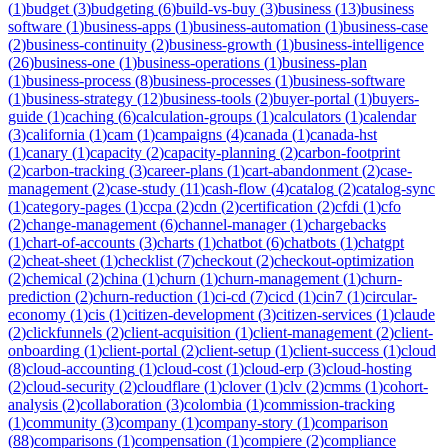
(
1
)
budget
(
3
)
budgeting
(
6
)
build-vs-buy
(
3
)
business
(
13
)
business
software
(
1
)
business-apps
(
1
)
business-automation
(
1
)
business-case
(
2
)
business-continuity
(
2
)
business-growth
(
1
)
business-intelligence
(
26
)
business-one
(
1
)
business-operations
(
1
)
business-plan
(
1
)
business-process
(
8
)
business-processes
(
1
)
business-software
(
1
)
business-strategy
(
12
)
business-tools
(
2
)
buyer-portal
(
1
)
buyers-
guide
(
1
)
caching
(
6
)
calculation-groups
(
1
)
calculators
(
1
)
calendar
(
3
)
california
(
1
)
cam
(
1
)
campaigns
(
4
)
canada
(
1
)
canada-hst
(
1
)
canary
(
1
)
capacity
(
2
)
capacity-planning
(
2
)
carbon-footprint
(
2
)
carbon-tracking
(
3
)
career-plans
(
1
)
cart-abandonment
(
2
)
case-
management
(
2
)
case-study
(
11
)
cash-flow
(
4
)
catalog
(
2
)
catalog-sync
(
1
)
category-pages
(
1
)
ccpa
(
2
)
cdn
(
2
)
certification
(
2
)
cfdi
(
1
)
cfo
(
2
)
change-management
(
6
)
channel-manager
(
1
)
chargebacks
(
1
)
chart-of-accounts
(
3
)
charts
(
1
)
chatbot
(
6
)
chatbots
(
1
)
chatgpt
(
2
)
cheat-sheet
(
1
)
checklist
(
7
)
checkout
(
2
)
checkout-optimization
(
2
)
chemical
(
2
)
china
(
1
)
churn
(
1
)
churn-management
(
1
)
churn-
prediction
(
2
)
churn-reduction
(
1
)
ci-cd
(
7
)
cicd
(
1
)
cin7
(
1
)
circular-
economy
(
1
)
cis
(
1
)
citizen-development
(
3
)
citizen-services
(
1
)
claude
(
2
)
clickfunnels
(
2
)
client-acquisition
(
1
)
client-management
(
2
)
client-
onboarding
(
1
)
client-portal
(
2
)
client-setup
(
1
)
client-success
(
1
)
cloud
(
8
)
cloud-accounting
(
1
)
cloud-cost
(
1
)
cloud-erp
(
3
)
cloud-hosting
(
2
)
cloud-security
(
2
)
cloudflare
(
1
)
clover
(
1
)
clv
(
2
)
cmms
(
1
)
cohort-
analysis
(
2
)
collaboration
(
3
)
colombia
(
1
)
commission-tracking
(
1
)
community
(
3
)
company
(
1
)
company-story
(
1
)
comparison
(
88
)
comparisons
(
1
)
compensation
(
1
)
compiere
(
2
)
compliance