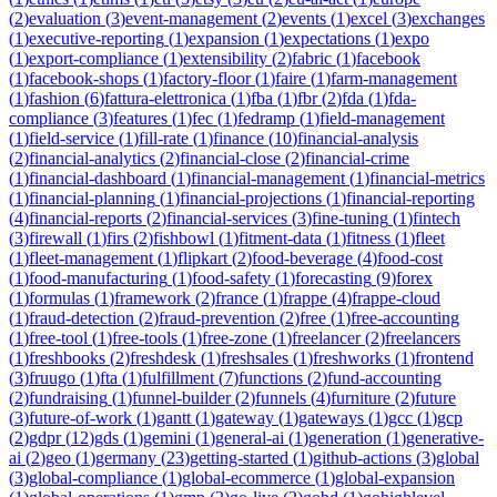
(
2
)
evaluation
(
3
)
event-management
(
2
)
events
(
1
)
excel
(
3
)
exchanges
(
1
)
executive-reporting
(
1
)
expansion
(
1
)
expectations
(
1
)
expo
(
1
)
export-compliance
(
1
)
extensibility
(
2
)
fabric
(
1
)
facebook
(
1
)
facebook-shops
(
1
)
factory-floor
(
1
)
faire
(
1
)
farm-management
(
1
)
fashion
(
6
)
fattura-elettronica
(
1
)
fba
(
1
)
fbr
(
2
)
fda
(
1
)
fda-
compliance
(
3
)
features
(
1
)
fec
(
1
)
fedramp
(
1
)
field-management
(
1
)
field-service
(
1
)
fill-rate
(
1
)
finance
(
10
)
financial-analysis
(
2
)
financial-analytics
(
2
)
financial-close
(
2
)
financial-crime
(
1
)
financial-dashboard
(
1
)
financial-management
(
1
)
financial-metrics
(
1
)
financial-planning
(
1
)
financial-projections
(
1
)
financial-reporting
(
4
)
financial-reports
(
2
)
financial-services
(
3
)
fine-tuning
(
1
)
fintech
(
3
)
firewall
(
1
)
firs
(
2
)
fishbowl
(
1
)
fitment-data
(
1
)
fitness
(
1
)
fleet
(
1
)
fleet-management
(
1
)
flipkart
(
2
)
food-beverage
(
4
)
food-cost
(
1
)
food-manufacturing
(
1
)
food-safety
(
1
)
forecasting
(
9
)
forex
(
1
)
formulas
(
1
)
framework
(
2
)
france
(
1
)
frappe
(
4
)
frappe-cloud
(
1
)
fraud-detection
(
2
)
fraud-prevention
(
2
)
free
(
1
)
free-accounting
(
1
)
free-tool
(
1
)
free-tools
(
1
)
free-zone
(
1
)
freelancer
(
2
)
freelancers
(
1
)
freshbooks
(
2
)
freshdesk
(
1
)
freshsales
(
1
)
freshworks
(
1
)
frontend
(
3
)
fruugo
(
1
)
fta
(
1
)
fulfillment
(
7
)
functions
(
2
)
fund-accounting
(
2
)
fundraising
(
1
)
funnel-builder
(
2
)
funnels
(
4
)
furniture
(
2
)
future
(
3
)
future-of-work
(
1
)
gantt
(
1
)
gateway
(
1
)
gateways
(
1
)
gcc
(
1
)
gcp
(
2
)
gdpr
(
12
)
gds
(
1
)
gemini
(
1
)
general-ai
(
1
)
generation
(
1
)
generative-
ai
(
2
)
geo
(
1
)
germany
(
23
)
getting-started
(
1
)
github-actions
(
3
)
global
(
3
)
global-compliance
(
1
)
global-ecommerce
(
1
)
global-expansion