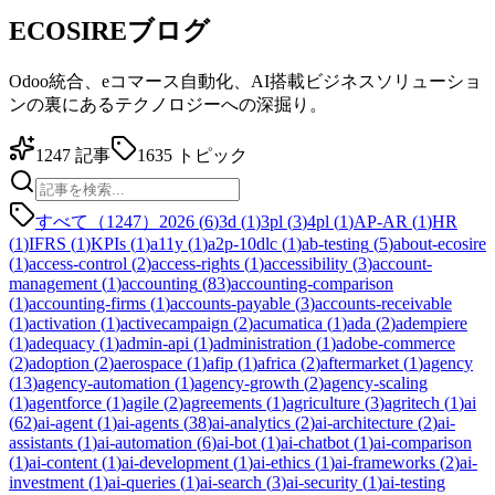
ECOSIREブログ
Odoo統合、eコマース自動化、AI搭載ビジネスソリューショ
ンの裏にあるテクノロジーへの深掘り。
1247
記事
1635
トピック
すべて（1247）
2026
(
6
)
3d
(
1
)
3pl
(
3
)
4pl
(
1
)
AP-AR
(
1
)
HR
(
1
)
IFRS
(
1
)
KPIs
(
1
)
a11y
(
1
)
a2p-10dlc
(
1
)
ab-testing
(
5
)
about-ecosire
(
1
)
access-control
(
2
)
access-rights
(
1
)
accessibility
(
3
)
account-
management
(
1
)
accounting
(
83
)
accounting-comparison
(
1
)
accounting-firms
(
1
)
accounts-payable
(
3
)
accounts-receivable
(
1
)
activation
(
1
)
activecampaign
(
2
)
acumatica
(
1
)
ada
(
2
)
adempiere
(
1
)
adequacy
(
1
)
admin-api
(
1
)
administration
(
1
)
adobe-commerce
(
2
)
adoption
(
2
)
aerospace
(
1
)
afip
(
1
)
africa
(
2
)
aftermarket
(
1
)
agency
(
13
)
agency-automation
(
1
)
agency-growth
(
2
)
agency-scaling
(
1
)
agentforce
(
1
)
agile
(
2
)
agreements
(
1
)
agriculture
(
3
)
agritech
(
1
)
ai
(
62
)
ai-agent
(
1
)
ai-agents
(
38
)
ai-analytics
(
2
)
ai-architecture
(
2
)
ai-
assistants
(
1
)
ai-automation
(
6
)
ai-bot
(
1
)
ai-chatbot
(
1
)
ai-comparison
(
1
)
ai-content
(
1
)
ai-development
(
1
)
ai-ethics
(
1
)
ai-frameworks
(
2
)
ai-
investment
(
1
)
ai-queries
(
1
)
ai-search
(
3
)
ai-security
(
1
)
ai-testing