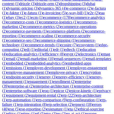
content
(
1
)
drizzle
(
3
)
drizzle-orm
(
2
)
dropshipping
(
3
)
dubai
(
1
)
dynamic-pricing
(
3
)
dynamics-365
(
4
)
e-commerce
(
2
)
e-factura
(
1
)
e-faktur
(
1
)
e-fatura
(
1
)
e-invoicing
(
5
)
e-way-bill
(
1
)
e2e
(
2
)
eaa
(
1
)
ebay
(
3
)
ec2
(
1
)
ecm
(
1
)
ecommerce
(
178
)
ecommerce-analytics
(
3
)
ecommerce-costs
(
1
)
ecommerce-logistics
(
1
)
ecommerce-
marketing
(
2
)
ecommerce-metrics
(
2
)
ecommerce-operations
(
2
)
ecommerce-payments
(
1
)
ecommerce-platform
(
2
)
ecommerce-
reporting
(
1
)
ecommerce-scaling
(
1
)
ecommerce-security
(
1
)
ecommerce-seo
(
3
)
ecommerce-shipping
(
1
)
ecommerce-
technology
(
1
)
ecommerce-trends
(
1
)
ecosire
(
7
)
ecosystem
(
1
)
edge-
computing
(
2
)
edi
(
1
)
editorial
(
1
)
edr
(
1
)
edtech
(
1
)
education
(
4
)
education-analytics
(
1
)
efficiency
(
8
)
egypt
(
2
)
electronics
(
1
)
emag
(
1
)
email
(
2
)
email-marketing
(
10
)
email-sequences
(
1
)
email-templates
(
1
)
embedded
(
2
)
embedded-analytics
(
5
)
embedded-apps
(
1
)
emissions
(
1
)
employee-development
(
1
)
employee-engagement
(
1
)
employee-management
(
3
)
employee-privacy
(
1
)
encryption
(
1
)
endpoint-security
(
1
)
energy
(
3
)
energy-efficiency
(
1
)
energy-
management
(
1
)
engagement
(
1
)
enrollment
(
2
)
enterprise
(
39
)
enterprise-ai
(
2
)
enterprise-architecture
(
1
)
enterprise-content
(
1
)
enterprise-software
(
1
)
eoq
(
1
)
epicor
(
2
)
epicor-kinetic
(
1
)
eprivacy
(
1
)
equipment
(
2
)
equipment-rental
(
2
)
erp
(
225
)
erp-architecture
(
1
)
erp-automation
(
1
)
erp-comparison
(
9
)
erp-configuration
(
1
)
erp-
failure
(
1
)
erp-integration
(
8
)
erp-selection
(
2
)
erpnext
(
18
)
errors
(
40
)
esg
(
5
)
esg-reporting
(
2
)
esignature
(
1
)
eta
(
2
)
ethical-sourcing
(
1
)
ethics
(
1
)
etims
(
1
)
etl
(
5
)
etsy
(
3
)
eu
(
2
)
eu-ai-act
(
1
)
europe