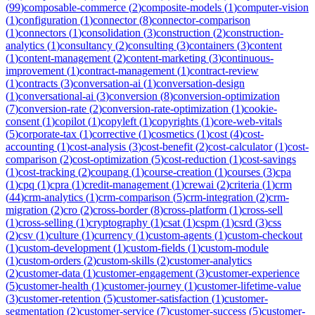
(
99
)
composable-commerce
(
2
)
composite-models
(
1
)
computer-vision
(
1
)
configuration
(
1
)
connector
(
8
)
connector-comparison
(
1
)
connectors
(
1
)
consolidation
(
3
)
construction
(
2
)
construction-
analytics
(
1
)
consultancy
(
2
)
consulting
(
3
)
containers
(
3
)
content
(
1
)
content-management
(
2
)
content-marketing
(
3
)
continuous-
improvement
(
1
)
contract-management
(
1
)
contract-review
(
1
)
contracts
(
3
)
conversation-ai
(
1
)
conversation-design
(
1
)
conversational-ai
(
3
)
conversion
(
8
)
conversion-optimization
(
7
)
conversion-rate
(
2
)
conversion-rate-optimization
(
1
)
cookie-
consent
(
1
)
copilot
(
1
)
copyleft
(
1
)
copyrights
(
1
)
core-web-vitals
(
5
)
corporate-tax
(
1
)
corrective
(
1
)
cosmetics
(
1
)
cost
(
4
)
cost-
accounting
(
1
)
cost-analysis
(
3
)
cost-benefit
(
2
)
cost-calculator
(
1
)
cost-
comparison
(
2
)
cost-optimization
(
5
)
cost-reduction
(
1
)
cost-savings
(
1
)
cost-tracking
(
2
)
coupang
(
1
)
course-creation
(
1
)
courses
(
3
)
cpa
(
1
)
cpq
(
1
)
cpra
(
1
)
credit-management
(
1
)
crewai
(
2
)
criteria
(
1
)
crm
(
44
)
crm-analytics
(
1
)
crm-comparison
(
5
)
crm-integration
(
2
)
crm-
migration
(
2
)
cro
(
2
)
cross-border
(
8
)
cross-platform
(
1
)
cross-sell
(
1
)
cross-selling
(
1
)
cryptography
(
1
)
csat
(
1
)
cspm
(
1
)
csrd
(
3
)
css
(
2
)
csv
(
1
)
culture
(
1
)
currency
(
1
)
custom-agents
(
1
)
custom-checkout
(
1
)
custom-development
(
1
)
custom-fields
(
1
)
custom-module
(
1
)
custom-orders
(
2
)
custom-skills
(
2
)
customer-analytics
(
2
)
customer-data
(
1
)
customer-engagement
(
3
)
customer-experience
(
5
)
customer-health
(
1
)
customer-journey
(
1
)
customer-lifetime-value
(
3
)
customer-retention
(
5
)
customer-satisfaction
(
1
)
customer-
segmentation
(
2
)
customer-service
(
7
)
customer-success
(
5
)
customer-