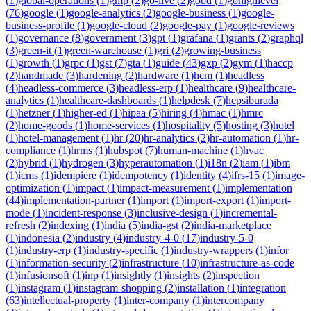
(
1
)
global-operations
(
1
)
gmp
(
2
)
go-live
(
2
)
gobd
(
1
)
gohighlevel
(
76
)
google
(
1
)
google-analytics
(
2
)
google-business
(
1
)
google-
business-profile
(
1
)
google-cloud
(
2
)
google-pay
(
1
)
google-reviews
(
1
)
governance
(
8
)
government
(
3
)
gpt
(
1
)
grafana
(
1
)
grants
(
2
)
graphql
(
3
)
green-it
(
1
)
green-warehouse
(
1
)
gri
(
2
)
growing-business
(
1
)
growth
(
1
)
grpc
(
1
)
gst
(
7
)
gta
(
1
)
guide
(
43
)
gxp
(
2
)
gym
(
1
)
haccp
(
2
)
handmade
(
3
)
hardening
(
2
)
hardware
(
1
)
hcm
(
1
)
headless
(
4
)
headless-commerce
(
3
)
headless-erp
(
1
)
healthcare
(
9
)
healthcare-
analytics
(
1
)
healthcare-dashboards
(
1
)
helpdesk
(
7
)
hepsiburada
(
1
)
hetzner
(
1
)
higher-ed
(
1
)
hipaa
(
5
)
hiring
(
4
)
hmac
(
1
)
hmrc
(
2
)
home-goods
(
1
)
home-services
(
1
)
hospitality
(
5
)
hosting
(
3
)
hotel
(
1
)
hotel-management
(
1
)
hr
(
20
)
hr-analytics
(
2
)
hr-automation
(
1
)
hr-
compliance
(
1
)
hrms
(
1
)
hubspot
(
7
)
human-machine
(
1
)
hvac
(
2
)
hybrid
(
1
)
hydrogen
(
3
)
hyperautomation
(
1
)
i18n
(
2
)
iam
(
1
)
ibm
(
1
)
icms
(
1
)
idempiere
(
1
)
idempotency
(
1
)
identity
(
4
)
ifrs-15
(
1
)
image-
optimization
(
1
)
impact
(
1
)
impact-measurement
(
1
)
implementation
(
44
)
implementation-partner
(
1
)
import
(
1
)
import-export
(
1
)
import-
mode
(
1
)
incident-response
(
3
)
inclusive-design
(
1
)
incremental-
refresh
(
2
)
indexing
(
1
)
india
(
5
)
india-gst
(
2
)
india-marketplace
(
1
)
indonesia
(
2
)
industry
(
4
)
industry-4-0
(
17
)
industry-5-0
(
1
)
industry-erp
(
1
)
industry-specific
(
1
)
industry-wrappers
(
1
)
infor
(
1
)
information-security
(
2
)
infrastructure
(
10
)
infrastructure-as-code
(
1
)
infusionsoft
(
1
)
inp
(
1
)
insightly
(
1
)
insights
(
2
)
inspection
(
1
)
instagram
(
1
)
instagram-shopping
(
2
)
installation
(
1
)
integration
(
63
)
intellectual-property
(
1
)
inter-company
(
1
)
intercompany