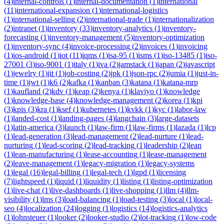
(
4
)
internal-controls
(
1
)
internal-documentation
(
1
)
international
(
11
)
international-expansion
(
1
)
international-logistics
(
1
)
international-selling
(
2
)
international-trade
(
1
)
internationalization
(
2
)
intranet
(
1
)
inventory
(
33
)
inventory-analytics
(
1
)
inventory-
forecasting
(
1
)
inventory-management
(
5
)
inventory-optimization
(
1
)
inventory-sync
(
4
)
invoice-processing
(
2
)
invoices
(
1
)
invoicing
(
1
)
ios-android
(
1
)
iot
(
11
)
iqms
(
1
)
isa-95
(
1
)
isms
(
1
)
iso-13485
(
1
)
iso-
27001
(
3
)
iso-9001
(
1
)
italy
(
1
)
iva
(
2
)
jamstack
(
1
)
japan
(
2
)
javascript
(
1
)
jewelry
(
1
)
jit
(
1
)
job-costing
(
2
)
jpk
(
1
)
json-rpc
(
2
)
jumia
(
1
)
just-in-
time
(
1
)
jwt
(
1
)
k6
(
2
)
kafka
(
1
)
kanban
(
3
)
katana
(
1
)
katana-mrp
(
1
)
kaufland
(
2
)
kdv
(
1
)
keap
(
2
)
kenya
(
1
)
klaviyo
(
1
)
knowledge
(
1
)
knowledge-base
(
4
)
knowledge-management
(
2
)
korea
(
1
)
kpi
(
3
)
kpis
(
3
)
kra
(
1
)
ksef
(
1
)
kubernetes
(
1
)
kvkk
(
1
)
kyc
(
1
)
labor-law
(
1
)
landed-cost
(
1
)
landing-pages
(
4
)
langchain
(
3
)
large-datasets
(
1
)
latin-america
(
3
)
launch
(
1
)
law-firm
(
1
)
law-firms
(
1
)
lazada
(
1
)
lcp
(
1
)
lead-generation
(
3
)
lead-management
(
2
)
lead-nurture
(
1
)
lead-
nurturing
(
1
)
lead-scoring
(
2
)
lead-tracking
(
1
)
leadership
(
2
)
lean
(
1
)
lean-manufacturing
(
1
)
lease-accounting
(
1
)
lease-management
(
2
)
leave-management
(
1
)
legacy-migration
(
1
)
legacy-systems
(
1
)
legal
(
16
)
legal-billing
(
1
)
legal-tech
(
1
)
lgpd
(
1
)
licensing
(
7
)
lightspeed
(
1
)
liquid
(
1
)
liquidity
(
1
)
listing
(
1
)
listing-optimization
(
1
)
live-chat
(
1
)
live-dashboards
(
1
)
live-shopping
(
1
)
llm
(
4
)
llm-
visibility
(
1
)
lms
(
3
)
load-balancing
(
1
)
load-testing
(
3
)
local
(
1
)
local-
seo
(
4
)
localization
(
24
)
logging
(
1
)
logistics
(
14
)
logistics-analytics
(
1
)
lohnsteuer
(
1
)
looker
(
2
)
looker-studio
(
2
)
lot-tracking
(
1
)
low-code