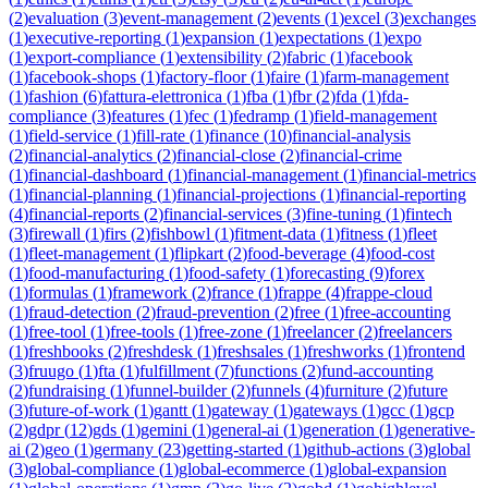
(
2
)
evaluation
(
3
)
event-management
(
2
)
events
(
1
)
excel
(
3
)
exchanges
(
1
)
executive-reporting
(
1
)
expansion
(
1
)
expectations
(
1
)
expo
(
1
)
export-compliance
(
1
)
extensibility
(
2
)
fabric
(
1
)
facebook
(
1
)
facebook-shops
(
1
)
factory-floor
(
1
)
faire
(
1
)
farm-management
(
1
)
fashion
(
6
)
fattura-elettronica
(
1
)
fba
(
1
)
fbr
(
2
)
fda
(
1
)
fda-
compliance
(
3
)
features
(
1
)
fec
(
1
)
fedramp
(
1
)
field-management
(
1
)
field-service
(
1
)
fill-rate
(
1
)
finance
(
10
)
financial-analysis
(
2
)
financial-analytics
(
2
)
financial-close
(
2
)
financial-crime
(
1
)
financial-dashboard
(
1
)
financial-management
(
1
)
financial-metrics
(
1
)
financial-planning
(
1
)
financial-projections
(
1
)
financial-reporting
(
4
)
financial-reports
(
2
)
financial-services
(
3
)
fine-tuning
(
1
)
fintech
(
3
)
firewall
(
1
)
firs
(
2
)
fishbowl
(
1
)
fitment-data
(
1
)
fitness
(
1
)
fleet
(
1
)
fleet-management
(
1
)
flipkart
(
2
)
food-beverage
(
4
)
food-cost
(
1
)
food-manufacturing
(
1
)
food-safety
(
1
)
forecasting
(
9
)
forex
(
1
)
formulas
(
1
)
framework
(
2
)
france
(
1
)
frappe
(
4
)
frappe-cloud
(
1
)
fraud-detection
(
2
)
fraud-prevention
(
2
)
free
(
1
)
free-accounting
(
1
)
free-tool
(
1
)
free-tools
(
1
)
free-zone
(
1
)
freelancer
(
2
)
freelancers
(
1
)
freshbooks
(
2
)
freshdesk
(
1
)
freshsales
(
1
)
freshworks
(
1
)
frontend
(
3
)
fruugo
(
1
)
fta
(
1
)
fulfillment
(
7
)
functions
(
2
)
fund-accounting
(
2
)
fundraising
(
1
)
funnel-builder
(
2
)
funnels
(
4
)
furniture
(
2
)
future
(
3
)
future-of-work
(
1
)
gantt
(
1
)
gateway
(
1
)
gateways
(
1
)
gcc
(
1
)
gcp
(
2
)
gdpr
(
12
)
gds
(
1
)
gemini
(
1
)
general-ai
(
1
)
generation
(
1
)
generative-
ai
(
2
)
geo
(
1
)
germany
(
23
)
getting-started
(
1
)
github-actions
(
3
)
global
(
3
)
global-compliance
(
1
)
global-ecommerce
(
1
)
global-expansion