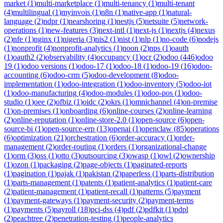
market
(
1
)
multi-marketplace
(
1
)
multi-tenancy
(
1
)
multi-tenant
(
4
)
multilingual
(
1
)
myinvois
(
1
)
n8n
(
1
)
native-app
(
1
)
natural-
language
(
2
)
ndpr
(
1
)
nearshoring
(
1
)
nestjs
(
5
)
netsuite
(
5
)
network-
operations
(
1
)
new-features
(
3
)
next-intl
(
1
)
next-js
(
1
)
nextjs
(
4
)
nexus
(
2
)
nfe
(
1
)
nginx
(
1
)
nigeria
(
3
)
nis2
(
1
)
nist
(
1
)
nlp
(
1
)
no-code
(
6
)
nodejs
(
1
)
nonprofit
(
4
)
nonprofit-analytics
(
1
)
noon
(
2
)
nps
(
1
)
oauth
(
1
)
oauth2
(
2
)
observability
(
4
)
occupancy
(
1
)
ocr
(
2
)
odoo
(
446
)
odoo
19
(
1
)
odoo versions
(
1
)
odoo-17
(
1
)
odoo-18
(
1
)
odoo-19
(
16
)
odoo-
accounting
(
6
)
odoo-crm
(
5
)
odoo-development
(
8
)
odoo-
implementation
(
1
)
odoo-integration
(
1
)
odoo-inventory
(
5
)
odoo-iot
(
1
)
odoo-manufacturing
(
4
)
odoo-modules
(
1
)
odoo-pos
(
1
)
odoo-
studio
(
1
)
oee
(
2
)
ofbiz
(
1
)
oidc
(
2
)
okrs
(
1
)
omnichannel
(
4
)
on-premise
(
1
)
on-premises
(
1
)
onboarding
(
6
)
online-courses
(
2
)
online-learning
(
2
)
online-reputation
(
1
)
online-store-2.0
(
1
)
open-source
(
6
)
open-
source-bi
(
1
)
open-source-erp
(
13
)
openai
(
1
)
openclaw
(
85
)
operations
(
6
)
optimization
(
21
)
orchestration
(
6
)
order-accuracy
(
1
)
order-
management
(
2
)
order-routing
(
1
)
orders
(
1
)
organizational-change
(
1
)
orm
(
3
)
oss
(
1
)
otto
(
3
)
outsourcing
(
3
)
owasp
(
1
)
owl
(
2
)
ownership
(
1
)
ozon
(
1
)
packaging
(
2
)
page-objects
(
1
)
paginated-reports
(
1
)
pagination
(
1
)
pajak
(
1
)
pakistan
(
2
)
paperless
(
1
)
parts-distribution
(
1
)
parts-management
(
1
)
patents
(
1
)
patient-analytics
(
1
)
patient-care
(
2
)
patient-management
(
1
)
patient-recall
(
1
)
patterns
(
5
)
payment
(
1
)
payment-gateways
(
1
)
payment-security
(
2
)
payment-terms
(
1
)
payments
(
5
)
payroll
(
18
)
pci-dss
(
4
)
pdf
(
2
)
pdfkit
(
1
)
pdpl
(
2
)
peachtree
(
2
)
penetration-testing
(
1
)
people-analytics