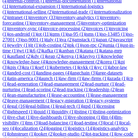
(
4
)
internal-controls
(
1
)
internal-documentation
(
1
)
international
(
11
)
international-expansion
(
1
)
international-logistics
(
1
)
international-selling
(
2
)
international-trade
(
1
)
internationalization
(
2
)
intranet
(
1
)
inventory
(
33
)
inventory-analytics
(
1
)
inventory-
forecasting
(
1
)
inventory-management
(
5
)
inventory-optimization
(
1
)
inventory-sync
(
4
)
invoice-processing
(
2
)
invoices
(
1
)
invoicing
(
1
)
ios-android
(
1
)
iot
(
11
)
iqms
(
1
)
isa-95
(
1
)
isms
(
1
)
iso-13485
(
1
)
iso-
27001
(
3
)
iso-9001
(
1
)
italy
(
1
)
iva
(
2
)
jamstack
(
1
)
japan
(
2
)
javascript
(
1
)
jewelry
(
1
)
jit
(
1
)
job-costing
(
2
)
jpk
(
1
)
json-rpc
(
2
)
jumia
(
1
)
just-in-
time
(
1
)
jwt
(
1
)
k6
(
2
)
kafka
(
1
)
kanban
(
3
)
katana
(
1
)
katana-mrp
(
1
)
kaufland
(
2
)
kdv
(
1
)
keap
(
2
)
kenya
(
1
)
klaviyo
(
1
)
knowledge
(
1
)
knowledge-base
(
4
)
knowledge-management
(
2
)
korea
(
1
)
kpi
(
3
)
kpis
(
3
)
kra
(
1
)
ksef
(
1
)
kubernetes
(
1
)
kvkk
(
1
)
kyc
(
1
)
labor-law
(
1
)
landed-cost
(
1
)
landing-pages
(
4
)
langchain
(
3
)
large-datasets
(
1
)
latin-america
(
3
)
launch
(
1
)
law-firm
(
1
)
law-firms
(
1
)
lazada
(
1
)
lcp
(
1
)
lead-generation
(
3
)
lead-management
(
2
)
lead-nurture
(
1
)
lead-
nurturing
(
1
)
lead-scoring
(
2
)
lead-tracking
(
1
)
leadership
(
2
)
lean
(
1
)
lean-manufacturing
(
1
)
lease-accounting
(
1
)
lease-management
(
2
)
leave-management
(
1
)
legacy-migration
(
1
)
legacy-systems
(
1
)
legal
(
16
)
legal-billing
(
1
)
legal-tech
(
1
)
lgpd
(
1
)
licensing
(
7
)
lightspeed
(
1
)
liquid
(
1
)
liquidity
(
1
)
listing
(
1
)
listing-optimization
(
1
)
live-chat
(
1
)
live-dashboards
(
1
)
live-shopping
(
1
)
llm
(
4
)
llm-
visibility
(
1
)
lms
(
3
)
load-balancing
(
1
)
load-testing
(
3
)
local
(
1
)
local-
seo
(
4
)
localization
(
24
)
logging
(
1
)
logistics
(
14
)
logistics-analytics
(
1
)
lohnsteuer
(
1
)
looker
(
2
)
looker-studio
(
2
)
lot-tracking
(
1
)
low-code