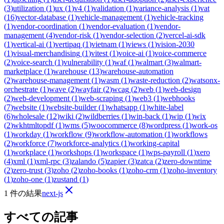
(
3
)
utilization
(
1
)
ux
(
1
)
v4
(
1
)
validation
(
1
)
variance-analysis
(
1
)
vat
(
16
)
vector-database
(
1
)
vehicle-management
(
1
)
vehicle-tracking
(
1
)
vendor-coordination
(
1
)
vendor-evaluation
(
1
)
vendor-
management
(
4
)
vendor-risk
(
1
)
vendor-selection
(
2
)
vercel-ai-sdk
(
1
)
vertical-ai
(
1
)
vertipaq
(
1
)
vietnam
(
1
)
views
(
1
)
vision-2030
(
1
)
visual-merchandising
(
1
)
vitest
(
1
)
voice-ai
(
1
)
voice-commerce
(
2
)
voice-search
(
1
)
vulnerability
(
1
)
waf
(
1
)
walmart
(
3
)
walmart-
marketplace
(
1
)
warehouse
(
13
)
warehouse-automation
(
2
)
warehouse-management
(
1
)
wasm
(
1
)
waste-reduction
(
2
)
watsonx-
orchestrate
(
1
)
wave
(
2
)
wayfair
(
2
)
wcag
(
2
)
web
(
1
)
web-design
(
2
)
web-development
(
1
)
web-scraping
(
1
)
web3
(
1
)
webhooks
(
7
)
website
(
1
)
website-builder
(
1
)
whatsapp
(
1
)
white-label
(
6
)
wholesale
(
12
)
wiki
(
2
)
wildberries
(
1
)
win-back
(
1
)
wip
(
1
)
wix
(
2
)
wkhtmltopdf
(
1
)
wms
(
5
)
woocommerce
(
8
)
wordpress
(
1
)
work-os
(
1
)
workday
(
1
)
workflow
(
9
)
workflow-automation
(
1
)
workflows
(
2
)
workforce
(
7
)
workforce-analytics
(
1
)
working-capital
(
1
)
workplace
(
1
)
workshops
(
1
)
workspace
(
1
)
wps-payroll
(
1
)
xero
(
4
)
xml
(
1
)
xml-rpc
(
3
)
zalando
(
5
)
zapier
(
3
)
zatca
(
2
)
zero-downtime
(
2
)
zero-trust
(
3
)
zoho
(
2
)
zoho-books
(
1
)
zoho-crm
(
1
)
zoho-inventory
(
1
)
zoho-one
(
1
)
zustand
(
1
)
1 件の結果
next-js
すべての記事