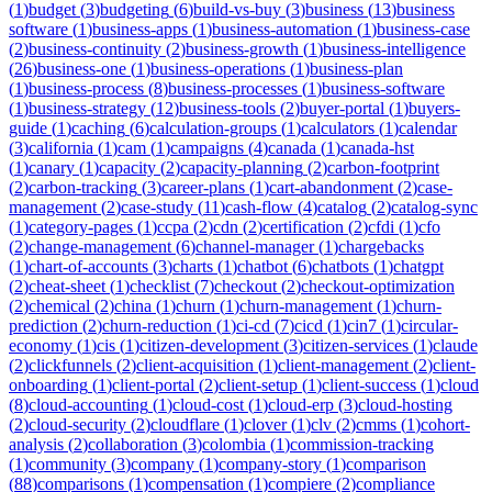
(
1
)
budget
(
3
)
budgeting
(
6
)
build-vs-buy
(
3
)
business
(
13
)
business
software
(
1
)
business-apps
(
1
)
business-automation
(
1
)
business-case
(
2
)
business-continuity
(
2
)
business-growth
(
1
)
business-intelligence
(
26
)
business-one
(
1
)
business-operations
(
1
)
business-plan
(
1
)
business-process
(
8
)
business-processes
(
1
)
business-software
(
1
)
business-strategy
(
12
)
business-tools
(
2
)
buyer-portal
(
1
)
buyers-
guide
(
1
)
caching
(
6
)
calculation-groups
(
1
)
calculators
(
1
)
calendar
(
3
)
california
(
1
)
cam
(
1
)
campaigns
(
4
)
canada
(
1
)
canada-hst
(
1
)
canary
(
1
)
capacity
(
2
)
capacity-planning
(
2
)
carbon-footprint
(
2
)
carbon-tracking
(
3
)
career-plans
(
1
)
cart-abandonment
(
2
)
case-
management
(
2
)
case-study
(
11
)
cash-flow
(
4
)
catalog
(
2
)
catalog-sync
(
1
)
category-pages
(
1
)
ccpa
(
2
)
cdn
(
2
)
certification
(
2
)
cfdi
(
1
)
cfo
(
2
)
change-management
(
6
)
channel-manager
(
1
)
chargebacks
(
1
)
chart-of-accounts
(
3
)
charts
(
1
)
chatbot
(
6
)
chatbots
(
1
)
chatgpt
(
2
)
cheat-sheet
(
1
)
checklist
(
7
)
checkout
(
2
)
checkout-optimization
(
2
)
chemical
(
2
)
china
(
1
)
churn
(
1
)
churn-management
(
1
)
churn-
prediction
(
2
)
churn-reduction
(
1
)
ci-cd
(
7
)
cicd
(
1
)
cin7
(
1
)
circular-
economy
(
1
)
cis
(
1
)
citizen-development
(
3
)
citizen-services
(
1
)
claude
(
2
)
clickfunnels
(
2
)
client-acquisition
(
1
)
client-management
(
2
)
client-
onboarding
(
1
)
client-portal
(
2
)
client-setup
(
1
)
client-success
(
1
)
cloud
(
8
)
cloud-accounting
(
1
)
cloud-cost
(
1
)
cloud-erp
(
3
)
cloud-hosting
(
2
)
cloud-security
(
2
)
cloudflare
(
1
)
clover
(
1
)
clv
(
2
)
cmms
(
1
)
cohort-
analysis
(
2
)
collaboration
(
3
)
colombia
(
1
)
commission-tracking
(
1
)
community
(
3
)
company
(
1
)
company-story
(
1
)
comparison
(
88
)
comparisons
(
1
)
compensation
(
1
)
compiere
(
2
)
compliance