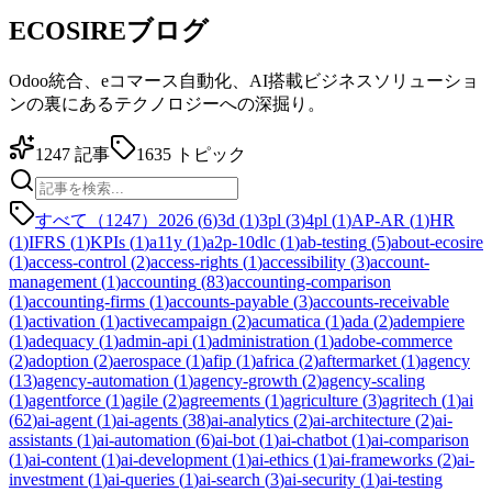
ECOSIREブログ
Odoo統合、eコマース自動化、AI搭載ビジネスソリューショ
ンの裏にあるテクノロジーへの深掘り。
1247
記事
1635
トピック
すべて（1247）
2026
(
6
)
3d
(
1
)
3pl
(
3
)
4pl
(
1
)
AP-AR
(
1
)
HR
(
1
)
IFRS
(
1
)
KPIs
(
1
)
a11y
(
1
)
a2p-10dlc
(
1
)
ab-testing
(
5
)
about-ecosire
(
1
)
access-control
(
2
)
access-rights
(
1
)
accessibility
(
3
)
account-
management
(
1
)
accounting
(
83
)
accounting-comparison
(
1
)
accounting-firms
(
1
)
accounts-payable
(
3
)
accounts-receivable
(
1
)
activation
(
1
)
activecampaign
(
2
)
acumatica
(
1
)
ada
(
2
)
adempiere
(
1
)
adequacy
(
1
)
admin-api
(
1
)
administration
(
1
)
adobe-commerce
(
2
)
adoption
(
2
)
aerospace
(
1
)
afip
(
1
)
africa
(
2
)
aftermarket
(
1
)
agency
(
13
)
agency-automation
(
1
)
agency-growth
(
2
)
agency-scaling
(
1
)
agentforce
(
1
)
agile
(
2
)
agreements
(
1
)
agriculture
(
3
)
agritech
(
1
)
ai
(
62
)
ai-agent
(
1
)
ai-agents
(
38
)
ai-analytics
(
2
)
ai-architecture
(
2
)
ai-
assistants
(
1
)
ai-automation
(
6
)
ai-bot
(
1
)
ai-chatbot
(
1
)
ai-comparison
(
1
)
ai-content
(
1
)
ai-development
(
1
)
ai-ethics
(
1
)
ai-frameworks
(
2
)
ai-
investment
(
1
)
ai-queries
(
1
)
ai-search
(
3
)
ai-security
(
1
)
ai-testing