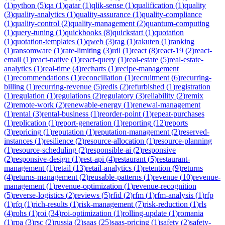
(
1
)
python
(
5
)
qa
(
1
)
qatar
(
1
)
qlik-sense
(
1
)
qualification
(
1
)
quality
(
3
)
quality-analytics
(
1
)
quality-assurance
(
1
)
quality-compliance
(
1
)
quality-control
(
2
)
quality-management
(
2
)
quantum-computing
(
1
)
query-tuning
(
1
)
quickbooks
(
8
)
quickstart
(
1
)
quotation
(
1
)
quotation-templates
(
1
)
qweb
(
3
)
rag
(
1
)
rakuten
(
1
)
ranking
(
1
)
ransomware
(
1
)
rate-limiting
(
3
)
rdl
(
1
)
react
(
8
)
react-19
(
2
)
react-
email
(
1
)
react-native
(
1
)
react-query
(
1
)
real-estate
(
5
)
real-estate-
analytics
(
1
)
real-time
(
4
)
recharts
(
1
)
recipe-management
(
1
)
recommendations
(
1
)
reconciliation
(
1
)
recruitment
(
6
)
recurring-
billing
(
1
)
recurring-revenue
(
5
)
redis
(
2
)
refurbished
(
1
)
registration
(
1
)
regulation
(
1
)
regulations
(
2
)
regulatory
(
3
)
reliability
(
2
)
remix
(
2
)
remote-work
(
2
)
renewable-energy
(
1
)
renewal-management
(
1
)
rental
(
3
)
rental-business
(
1
)
reorder-point
(
1
)
repeat-purchases
(
1
)
replication
(
1
)
report-generation
(
1
)
reporting
(
12
)
reports
(
3
)
repricing
(
1
)
reputation
(
1
)
reputation-management
(
2
)
reserved-
instances
(
1
)
resilience
(
2
)
resource-allocation
(
1
)
resource-planning
(
1
)
resource-scheduling
(
2
)
responsible-ai
(
2
)
responsive
(
2
)
responsive-design
(
1
)
rest-api
(
4
)
restaurant
(
5
)
restaurant-
management
(
1
)
retail
(
13
)
retail-analytics
(
1
)
retention
(
9
)
returns
(
4
)
returns-management
(
2
)
reusable-patterns
(
1
)
revenue
(
10
)
revenue-
management
(
1
)
revenue-optimization
(
1
)
revenue-recognition
(
5
)
reverse-logistics
(
2
)
reviews
(
5
)
rfid
(
2
)
rfm
(
1
)
rfm-analysis
(
1
)
rfp
(
1
)
rfq
(
1
)
rich-results
(
1
)
risk-management
(
7
)
risk-reduction
(
1
)
rls
(
4
)
rohs
(
1
)
roi
(
34
)
roi-optimization
(
1
)
rolling-update
(
1
)
romania
(
1
)
rpa
(
3
)
rsc
(
2
)
russia
(
2
)
saas
(
25
)
saas-pricing
(
1
)
safety
(
2
)
safety-