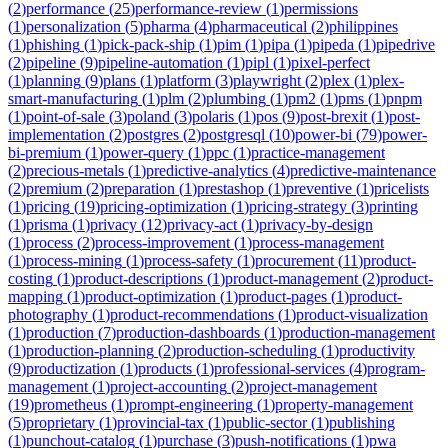
(
2
)
performance
(
25
)
performance-review
(
1
)
permissions
(
1
)
personalization
(
5
)
pharma
(
4
)
pharmaceutical
(
2
)
philippines
(
1
)
phishing
(
1
)
pick-pack-ship
(
1
)
pim
(
1
)
pipa
(
1
)
pipeda
(
1
)
pipedrive
(
2
)
pipeline
(
9
)
pipeline-automation
(
1
)
pipl
(
1
)
pixel-perfect
(
1
)
planning
(
9
)
plans
(
1
)
platform
(
3
)
playwright
(
2
)
plex
(
1
)
plex-
smart-manufacturing
(
1
)
plm
(
2
)
plumbing
(
1
)
pm2
(
1
)
pms
(
1
)
pnpm
(
1
)
point-of-sale
(
3
)
poland
(
3
)
polaris
(
1
)
pos
(
9
)
post-brexit
(
1
)
post-
implementation
(
2
)
postgres
(
2
)
postgresql
(
10
)
power-bi
(
79
)
power-
bi-premium
(
1
)
power-query
(
1
)
ppc
(
1
)
practice-management
(
2
)
precious-metals
(
1
)
predictive-analytics
(
4
)
predictive-maintenance
(
2
)
premium
(
2
)
preparation
(
1
)
prestashop
(
1
)
preventive
(
1
)
pricelists
(
1
)
pricing
(
19
)
pricing-optimization
(
1
)
pricing-strategy
(
3
)
printing
(
1
)
prisma
(
1
)
privacy
(
12
)
privacy-act
(
1
)
privacy-by-design
(
1
)
process
(
2
)
process-improvement
(
1
)
process-management
(
1
)
process-mining
(
1
)
process-safety
(
1
)
procurement
(
11
)
product-
costing
(
1
)
product-descriptions
(
1
)
product-management
(
2
)
product-
mapping
(
1
)
product-optimization
(
1
)
product-pages
(
1
)
product-
photography
(
1
)
product-recommendations
(
1
)
product-visualization
(
1
)
production
(
7
)
production-dashboards
(
1
)
production-management
(
1
)
production-planning
(
2
)
production-scheduling
(
1
)
productivity
(
9
)
productization
(
1
)
products
(
1
)
professional-services
(
4
)
program-
management
(
1
)
project-accounting
(
2
)
project-management
(
19
)
prometheus
(
1
)
prompt-engineering
(
1
)
property-management
(
5
)
proprietary
(
1
)
provincial-tax
(
1
)
public-sector
(
1
)
publishing
(
1
)
punchout-catalog
(
1
)
purchase
(
3
)
push-notifications
(
1
)
pwa