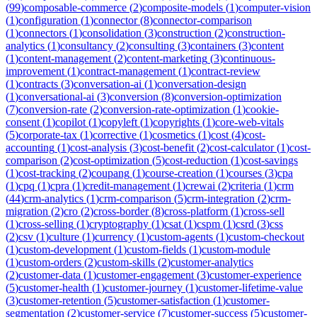
(
99
)
composable-commerce
(
2
)
composite-models
(
1
)
computer-vision
(
1
)
configuration
(
1
)
connector
(
8
)
connector-comparison
(
1
)
connectors
(
1
)
consolidation
(
3
)
construction
(
2
)
construction-
analytics
(
1
)
consultancy
(
2
)
consulting
(
3
)
containers
(
3
)
content
(
1
)
content-management
(
2
)
content-marketing
(
3
)
continuous-
improvement
(
1
)
contract-management
(
1
)
contract-review
(
1
)
contracts
(
3
)
conversation-ai
(
1
)
conversation-design
(
1
)
conversational-ai
(
3
)
conversion
(
8
)
conversion-optimization
(
7
)
conversion-rate
(
2
)
conversion-rate-optimization
(
1
)
cookie-
consent
(
1
)
copilot
(
1
)
copyleft
(
1
)
copyrights
(
1
)
core-web-vitals
(
5
)
corporate-tax
(
1
)
corrective
(
1
)
cosmetics
(
1
)
cost
(
4
)
cost-
accounting
(
1
)
cost-analysis
(
3
)
cost-benefit
(
2
)
cost-calculator
(
1
)
cost-
comparison
(
2
)
cost-optimization
(
5
)
cost-reduction
(
1
)
cost-savings
(
1
)
cost-tracking
(
2
)
coupang
(
1
)
course-creation
(
1
)
courses
(
3
)
cpa
(
1
)
cpq
(
1
)
cpra
(
1
)
credit-management
(
1
)
crewai
(
2
)
criteria
(
1
)
crm
(
44
)
crm-analytics
(
1
)
crm-comparison
(
5
)
crm-integration
(
2
)
crm-
migration
(
2
)
cro
(
2
)
cross-border
(
8
)
cross-platform
(
1
)
cross-sell
(
1
)
cross-selling
(
1
)
cryptography
(
1
)
csat
(
1
)
cspm
(
1
)
csrd
(
3
)
css
(
2
)
csv
(
1
)
culture
(
1
)
currency
(
1
)
custom-agents
(
1
)
custom-checkout
(
1
)
custom-development
(
1
)
custom-fields
(
1
)
custom-module
(
1
)
custom-orders
(
2
)
custom-skills
(
2
)
customer-analytics
(
2
)
customer-data
(
1
)
customer-engagement
(
3
)
customer-experience
(
5
)
customer-health
(
1
)
customer-journey
(
1
)
customer-lifetime-value
(
3
)
customer-retention
(
5
)
customer-satisfaction
(
1
)
customer-
segmentation
(
2
)
customer-service
(
7
)
customer-success
(
5
)
customer-