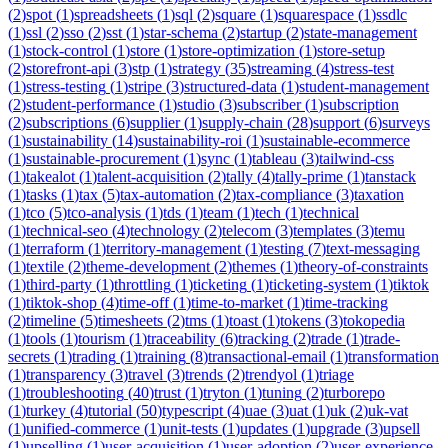
(
2
)
spot
(
1
)
spreadsheets
(
1
)
sql
(
2
)
square
(
1
)
squarespace
(
1
)
ssdlc
(
1
)
ssl
(
2
)
sso
(
2
)
sst
(
1
)
star-schema
(
2
)
startup
(
2
)
state-management
(
1
)
stock-control
(
1
)
store
(
1
)
store-optimization
(
1
)
store-setup
(
2
)
storefront-api
(
3
)
stp
(
1
)
strategy
(
35
)
streaming
(
4
)
stress-test
(
1
)
stress-testing
(
1
)
stripe
(
3
)
structured-data
(
1
)
student-management
(
2
)
student-performance
(
1
)
studio
(
3
)
subscriber
(
1
)
subscription
(
2
)
subscriptions
(
6
)
supplier
(
1
)
supply-chain
(
28
)
support
(
6
)
surveys
(
1
)
sustainability
(
14
)
sustainability-roi
(
1
)
sustainable-ecommerce
(
1
)
sustainable-procurement
(
1
)
sync
(
1
)
tableau
(
3
)
tailwind-css
(
1
)
takealot
(
1
)
talent-acquisition
(
2
)
tally
(
4
)
tally-prime
(
1
)
tanstack
(
1
)
tasks
(
1
)
tax
(
5
)
tax-automation
(
2
)
tax-compliance
(
3
)
taxation
(
1
)
tco
(
5
)
tco-analysis
(
1
)
tds
(
1
)
team
(
1
)
tech
(
1
)
technical
(
1
)
technical-seo
(
4
)
technology
(
2
)
telecom
(
3
)
templates
(
3
)
temu
(
1
)
terraform
(
1
)
territory-management
(
1
)
testing
(
7
)
text-messaging
(
1
)
textile
(
2
)
theme-development
(
2
)
themes
(
1
)
theory-of-constraints
(
1
)
third-party
(
1
)
throttling
(
1
)
ticketing
(
1
)
ticketing-system
(
1
)
tiktok
(
1
)
tiktok-shop
(
4
)
time-off
(
1
)
time-to-market
(
1
)
time-tracking
(
2
)
timeline
(
5
)
timesheets
(
2
)
tms
(
1
)
toast
(
1
)
tokens
(
3
)
tokopedia
(
1
)
tools
(
1
)
tourism
(
1
)
traceability
(
6
)
tracking
(
2
)
trade
(
1
)
trade-
secrets
(
1
)
trading
(
1
)
training
(
8
)
transactional-email
(
1
)
transformation
(
1
)
transparency
(
3
)
travel
(
3
)
trends
(
2
)
trendyol
(
1
)
triage
(
1
)
troubleshooting
(
40
)
trust
(
1
)
tryton
(
1
)
tuning
(
2
)
turborepo
(
1
)
turkey
(
4
)
tutorial
(
50
)
typescript
(
4
)
uae
(
3
)
uat
(
1
)
uk
(
2
)
uk-vat
(
1
)
unified-commerce
(
1
)
unit-tests
(
1
)
updates
(
1
)
upgrade
(
3
)
upsell
(
1
)
upselling
(
1
)
user-acquisition
(
1
)
user-adoption
(
2
)
user-experience