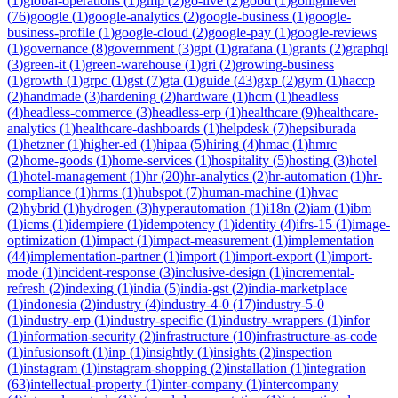
(
1
)
global-operations
(
1
)
gmp
(
2
)
go-live
(
2
)
gobd
(
1
)
gohighlevel
(
76
)
google
(
1
)
google-analytics
(
2
)
google-business
(
1
)
google-
business-profile
(
1
)
google-cloud
(
2
)
google-pay
(
1
)
google-reviews
(
1
)
governance
(
8
)
government
(
3
)
gpt
(
1
)
grafana
(
1
)
grants
(
2
)
graphql
(
3
)
green-it
(
1
)
green-warehouse
(
1
)
gri
(
2
)
growing-business
(
1
)
growth
(
1
)
grpc
(
1
)
gst
(
7
)
gta
(
1
)
guide
(
43
)
gxp
(
2
)
gym
(
1
)
haccp
(
2
)
handmade
(
3
)
hardening
(
2
)
hardware
(
1
)
hcm
(
1
)
headless
(
4
)
headless-commerce
(
3
)
headless-erp
(
1
)
healthcare
(
9
)
healthcare-
analytics
(
1
)
healthcare-dashboards
(
1
)
helpdesk
(
7
)
hepsiburada
(
1
)
hetzner
(
1
)
higher-ed
(
1
)
hipaa
(
5
)
hiring
(
4
)
hmac
(
1
)
hmrc
(
2
)
home-goods
(
1
)
home-services
(
1
)
hospitality
(
5
)
hosting
(
3
)
hotel
(
1
)
hotel-management
(
1
)
hr
(
20
)
hr-analytics
(
2
)
hr-automation
(
1
)
hr-
compliance
(
1
)
hrms
(
1
)
hubspot
(
7
)
human-machine
(
1
)
hvac
(
2
)
hybrid
(
1
)
hydrogen
(
3
)
hyperautomation
(
1
)
i18n
(
2
)
iam
(
1
)
ibm
(
1
)
icms
(
1
)
idempiere
(
1
)
idempotency
(
1
)
identity
(
4
)
ifrs-15
(
1
)
image-
optimization
(
1
)
impact
(
1
)
impact-measurement
(
1
)
implementation
(
44
)
implementation-partner
(
1
)
import
(
1
)
import-export
(
1
)
import-
mode
(
1
)
incident-response
(
3
)
inclusive-design
(
1
)
incremental-
refresh
(
2
)
indexing
(
1
)
india
(
5
)
india-gst
(
2
)
india-marketplace
(
1
)
indonesia
(
2
)
industry
(
4
)
industry-4-0
(
17
)
industry-5-0
(
1
)
industry-erp
(
1
)
industry-specific
(
1
)
industry-wrappers
(
1
)
infor
(
1
)
information-security
(
2
)
infrastructure
(
10
)
infrastructure-as-code
(
1
)
infusionsoft
(
1
)
inp
(
1
)
insightly
(
1
)
insights
(
2
)
inspection
(
1
)
instagram
(
1
)
instagram-shopping
(
2
)
installation
(
1
)
integration
(
63
)
intellectual-property
(
1
)
inter-company
(
1
)
intercompany