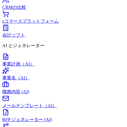
CRMの比較
eコマースプラットフォーム
会計ソフト
AI とジェネレーター
事業計画（AI）
事業名（AI）
職務内容 (AI)
メールテンプレート（AI）
RFP ジェネレーター (AI)