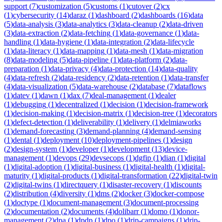
support
(
7
)
customization
(
5
)
customs
(
1
)
cutover
(
2
)
cx
(
1
)
cybersecurity
(
14
)
daraz
(
1
)
dashboard
(
2
)
dashboards
(
16
)
data
(
5
)
data-analysis
(
3
)
data-analytics
(
3
)
data-cleanup
(
2
)
data-driven
(
3
)
data-extraction
(
2
)
data-fetching
(
1
)
data-governance
(
1
)
data-
handling
(
1
)
data-hygiene
(
1
)
data-integration
(
2
)
data-lifecycle
(
1
)
data-literacy
(
1
)
data-mapping
(
1
)
data-mesh
(
1
)
data-migration
(
8
)
data-modeling
(
5
)
data-pipeline
(
1
)
data-platform
(
2
)
data-
preparation
(
1
)
data-privacy
(
4
)
data-protection
(
14
)
data-quality
(
4
)
data-refresh
(
2
)
data-residency
(
2
)
data-retention
(
1
)
data-transfer
(
4
)
data-visualization
(
5
)
data-warehouse
(
2
)
database
(
7
)
dataflows
(
1
)
datev
(
1
)
dawn
(
1
)
dax
(
7
)
deal-management
(
1
)
dealer
(
1
)
debugging
(
1
)
decentralized
(
1
)
decision
(
1
)
decision-framework
(
1
)
decision-making
(
1
)
decision-matrix
(
1
)
decision-tree
(
1
)
decorators
(
1
)
defect-detection
(
1
)
deliverability
(
1
)
delivery
(
1
)
delmiaworks
(
1
)
demand-forecasting
(
3
)
demand-planning
(
4
)
demand-sensing
(
1
)
dental
(
1
)
deployment
(
10
)
deployment-pipelines
(
1
)
design
(
2
)
design-system
(
1
)
developer
(
1
)
development
(
13
)
device-
management
(
1
)
devops
(
29
)
devsecops
(
1
)
dgfip
(
1
)
dian
(
1
)
digital
(
1
)
digital-adoption
(
1
)
digital-business
(
1
)
digital-health
(
1
)
digital-
maturity
(
1
)
digital-products
(
1
)
digital-transformation
(
22
)
digital-twin
(
2
)
digital-twins
(
1
)
directquery
(
1
)
disaster-recovery
(
1
)
discounts
(
2
)
distribution
(
4
)
diversity
(
1
)
dms
(
2
)
docker
(
3
)
docker-compose
(
1
)
doctype
(
1
)
document-management
(
3
)
document-processing
(
2
)
documentation
(
2
)
documents
(
4
)
dolibarr
(
1
)
domo
(
1
)
donor-
management
(
2
)
dpa
(
1
)
dpdp
(
1
)
dpo
(
1
)
drip-campaigns
(
1
)
drip-