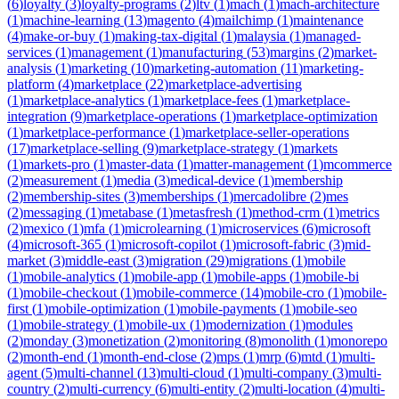
(
6
)
loyalty
(
3
)
loyalty-programs
(
2
)
ltv
(
1
)
mach
(
1
)
mach-architecture
(
1
)
machine-learning
(
13
)
magento
(
4
)
mailchimp
(
1
)
maintenance
(
4
)
make-or-buy
(
1
)
making-tax-digital
(
1
)
malaysia
(
1
)
managed-
services
(
1
)
management
(
1
)
manufacturing
(
53
)
margins
(
2
)
market-
analysis
(
1
)
marketing
(
10
)
marketing-automation
(
11
)
marketing-
platform
(
4
)
marketplace
(
22
)
marketplace-advertising
(
1
)
marketplace-analytics
(
1
)
marketplace-fees
(
1
)
marketplace-
integration
(
9
)
marketplace-operations
(
1
)
marketplace-optimization
(
1
)
marketplace-performance
(
1
)
marketplace-seller-operations
(
17
)
marketplace-selling
(
9
)
marketplace-strategy
(
1
)
markets
(
1
)
markets-pro
(
1
)
master-data
(
1
)
matter-management
(
1
)
mcommerce
(
2
)
measurement
(
1
)
media
(
3
)
medical-device
(
1
)
membership
(
2
)
membership-sites
(
3
)
memberships
(
1
)
mercadolibre
(
2
)
mes
(
2
)
messaging
(
1
)
metabase
(
1
)
metasfresh
(
1
)
method-crm
(
1
)
metrics
(
2
)
mexico
(
1
)
mfa
(
1
)
microlearning
(
1
)
microservices
(
6
)
microsoft
(
4
)
microsoft-365
(
1
)
microsoft-copilot
(
1
)
microsoft-fabric
(
3
)
mid-
market
(
3
)
middle-east
(
3
)
migration
(
29
)
migrations
(
1
)
mobile
(
1
)
mobile-analytics
(
1
)
mobile-app
(
1
)
mobile-apps
(
1
)
mobile-bi
(
1
)
mobile-checkout
(
1
)
mobile-commerce
(
14
)
mobile-cro
(
1
)
mobile-
first
(
1
)
mobile-optimization
(
1
)
mobile-payments
(
1
)
mobile-seo
(
1
)
mobile-strategy
(
1
)
mobile-ux
(
1
)
modernization
(
1
)
modules
(
2
)
monday
(
3
)
monetization
(
2
)
monitoring
(
8
)
monolith
(
1
)
monorepo
(
2
)
month-end
(
1
)
month-end-close
(
2
)
mps
(
1
)
mrp
(
6
)
mtd
(
1
)
multi-
agent
(
5
)
multi-channel
(
13
)
multi-cloud
(
1
)
multi-company
(
3
)
multi-
country
(
2
)
multi-currency
(
6
)
multi-entity
(
2
)
multi-location
(
4
)
multi-