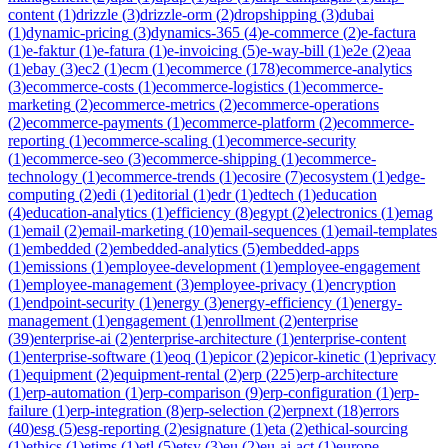
content
(
1
)
drizzle
(
3
)
drizzle-orm
(
2
)
dropshipping
(
3
)
dubai
(
1
)
dynamic-pricing
(
3
)
dynamics-365
(
4
)
e-commerce
(
2
)
e-factura
(
1
)
e-faktur
(
1
)
e-fatura
(
1
)
e-invoicing
(
5
)
e-way-bill
(
1
)
e2e
(
2
)
eaa
(
1
)
ebay
(
3
)
ec2
(
1
)
ecm
(
1
)
ecommerce
(
178
)
ecommerce-analytics
(
3
)
ecommerce-costs
(
1
)
ecommerce-logistics
(
1
)
ecommerce-
marketing
(
2
)
ecommerce-metrics
(
2
)
ecommerce-operations
(
2
)
ecommerce-payments
(
1
)
ecommerce-platform
(
2
)
ecommerce-
reporting
(
1
)
ecommerce-scaling
(
1
)
ecommerce-security
(
1
)
ecommerce-seo
(
3
)
ecommerce-shipping
(
1
)
ecommerce-
technology
(
1
)
ecommerce-trends
(
1
)
ecosire
(
7
)
ecosystem
(
1
)
edge-
computing
(
2
)
edi
(
1
)
editorial
(
1
)
edr
(
1
)
edtech
(
1
)
education
(
4
)
education-analytics
(
1
)
efficiency
(
8
)
egypt
(
2
)
electronics
(
1
)
emag
(
1
)
email
(
2
)
email-marketing
(
10
)
email-sequences
(
1
)
email-templates
(
1
)
embedded
(
2
)
embedded-analytics
(
5
)
embedded-apps
(
1
)
emissions
(
1
)
employee-development
(
1
)
employee-engagement
(
1
)
employee-management
(
3
)
employee-privacy
(
1
)
encryption
(
1
)
endpoint-security
(
1
)
energy
(
3
)
energy-efficiency
(
1
)
energy-
management
(
1
)
engagement
(
1
)
enrollment
(
2
)
enterprise
(
39
)
enterprise-ai
(
2
)
enterprise-architecture
(
1
)
enterprise-content
(
1
)
enterprise-software
(
1
)
eoq
(
1
)
epicor
(
2
)
epicor-kinetic
(
1
)
eprivacy
(
1
)
equipment
(
2
)
equipment-rental
(
2
)
erp
(
225
)
erp-architecture
(
1
)
erp-automation
(
1
)
erp-comparison
(
9
)
erp-configuration
(
1
)
erp-
failure
(
1
)
erp-integration
(
8
)
erp-selection
(
2
)
erpnext
(
18
)
errors
(
40
)
esg
(
5
)
esg-reporting
(
2
)
esignature
(
1
)
eta
(
2
)
ethical-sourcing
(
1
)
ethics
(
1
)
etims
(
1
)
etl
(
5
)
etsy
(
3
)
eu
(
2
)
eu-ai-act
(
1
)
europe