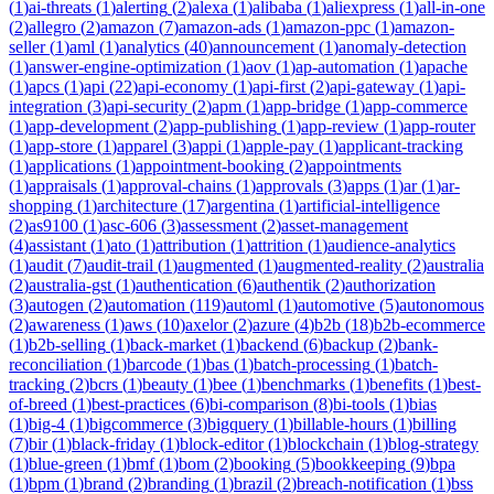
(
1
)
ai-threats
(
1
)
alerting
(
2
)
alexa
(
1
)
alibaba
(
1
)
aliexpress
(
1
)
all-in-one
(
2
)
allegro
(
2
)
amazon
(
7
)
amazon-ads
(
1
)
amazon-ppc
(
1
)
amazon-
seller
(
1
)
aml
(
1
)
analytics
(
40
)
announcement
(
1
)
anomaly-detection
(
1
)
answer-engine-optimization
(
1
)
aov
(
1
)
ap-automation
(
1
)
apache
(
1
)
apcs
(
1
)
api
(
22
)
api-economy
(
1
)
api-first
(
2
)
api-gateway
(
1
)
api-
integration
(
3
)
api-security
(
2
)
apm
(
1
)
app-bridge
(
1
)
app-commerce
(
1
)
app-development
(
2
)
app-publishing
(
1
)
app-review
(
1
)
app-router
(
1
)
app-store
(
1
)
apparel
(
3
)
appi
(
1
)
apple-pay
(
1
)
applicant-tracking
(
1
)
applications
(
1
)
appointment-booking
(
2
)
appointments
(
1
)
appraisals
(
1
)
approval-chains
(
1
)
approvals
(
3
)
apps
(
1
)
ar
(
1
)
ar-
shopping
(
1
)
architecture
(
17
)
argentina
(
1
)
artificial-intelligence
(
2
)
as9100
(
1
)
asc-606
(
3
)
assessment
(
2
)
asset-management
(
4
)
assistant
(
1
)
ato
(
1
)
attribution
(
1
)
attrition
(
1
)
audience-analytics
(
1
)
audit
(
7
)
audit-trail
(
1
)
augmented
(
1
)
augmented-reality
(
2
)
australia
(
2
)
australia-gst
(
1
)
authentication
(
6
)
authentik
(
2
)
authorization
(
3
)
autogen
(
2
)
automation
(
119
)
automl
(
1
)
automotive
(
5
)
autonomous
(
2
)
awareness
(
1
)
aws
(
10
)
axelor
(
2
)
azure
(
4
)
b2b
(
18
)
b2b-ecommerce
(
1
)
b2b-selling
(
1
)
back-market
(
1
)
backend
(
6
)
backup
(
2
)
bank-
reconciliation
(
1
)
barcode
(
1
)
bas
(
1
)
batch-processing
(
1
)
batch-
tracking
(
2
)
bcrs
(
1
)
beauty
(
1
)
bee
(
1
)
benchmarks
(
1
)
benefits
(
1
)
best-
of-breed
(
1
)
best-practices
(
6
)
bi-comparison
(
8
)
bi-tools
(
1
)
bias
(
1
)
big-4
(
1
)
bigcommerce
(
3
)
bigquery
(
1
)
billable-hours
(
1
)
billing
(
7
)
bir
(
1
)
black-friday
(
1
)
block-editor
(
1
)
blockchain
(
1
)
blog-strategy
(
1
)
blue-green
(
1
)
bmf
(
1
)
bom
(
2
)
booking
(
5
)
bookkeeping
(
9
)
bpa
(
1
)
bpm
(
1
)
brand
(
2
)
branding
(
1
)
brazil
(
2
)
breach-notification
(
1
)
bss