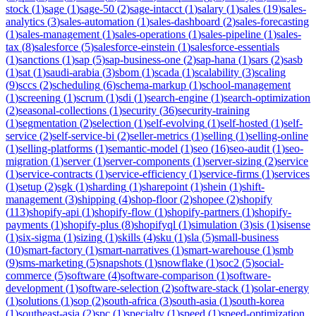
stock
(
1
)
sage
(
1
)
sage-50
(
2
)
sage-intacct
(
1
)
salary
(
1
)
sales
(
19
)
sales-
analytics
(
3
)
sales-automation
(
1
)
sales-dashboard
(
2
)
sales-forecasting
(
1
)
sales-management
(
1
)
sales-operations
(
1
)
sales-pipeline
(
1
)
sales-
tax
(
8
)
salesforce
(
5
)
salesforce-einstein
(
1
)
salesforce-essentials
(
1
)
sanctions
(
1
)
sap
(
5
)
sap-business-one
(
2
)
sap-hana
(
1
)
sars
(
2
)
sasb
(
1
)
sat
(
1
)
saudi-arabia
(
3
)
sbom
(
1
)
scada
(
1
)
scalability
(
3
)
scaling
(
9
)
sccs
(
2
)
scheduling
(
6
)
schema-markup
(
1
)
school-management
(
1
)
screening
(
1
)
scrum
(
1
)
sdi
(
1
)
search-engine
(
1
)
search-optimization
(
2
)
seasonal-collections
(
1
)
security
(
36
)
security-training
(
1
)
segmentation
(
2
)
selection
(
1
)
self-evolving
(
1
)
self-hosted
(
1
)
self-
service
(
2
)
self-service-bi
(
2
)
seller-metrics
(
1
)
selling
(
1
)
selling-online
(
1
)
selling-platforms
(
1
)
semantic-model
(
1
)
seo
(
16
)
seo-audit
(
1
)
seo-
migration
(
1
)
server
(
1
)
server-components
(
1
)
server-sizing
(
2
)
service
(
1
)
service-contracts
(
1
)
service-efficiency
(
1
)
service-firms
(
1
)
services
(
1
)
setup
(
2
)
sgk
(
1
)
sharding
(
1
)
sharepoint
(
1
)
shein
(
1
)
shift-
management
(
3
)
shipping
(
4
)
shop-floor
(
2
)
shopee
(
2
)
shopify
(
113
)
shopify-api
(
1
)
shopify-flow
(
1
)
shopify-partners
(
1
)
shopify-
payments
(
1
)
shopify-plus
(
8
)
shopifyql
(
1
)
simulation
(
3
)
sis
(
1
)
sisense
(
1
)
six-sigma
(
1
)
sizing
(
1
)
skills
(
4
)
sku
(
1
)
sla
(
5
)
small-business
(
10
)
smart-factory
(
1
)
smart-narratives
(
1
)
smart-warehouse
(
1
)
smb
(
9
)
sms-marketing
(
5
)
snapshots
(
1
)
snowflake
(
1
)
soc2
(
5
)
social-
commerce
(
5
)
software
(
4
)
software-comparison
(
1
)
software-
development
(
1
)
software-selection
(
2
)
software-stack
(
1
)
solar-energy
(
1
)
solutions
(
1
)
sop
(
2
)
south-africa
(
3
)
south-asia
(
1
)
south-korea
(
1
)
southeast-asia
(
2
)
spc
(
1
)
specialty
(
1
)
speed
(
1
)
speed-optimization