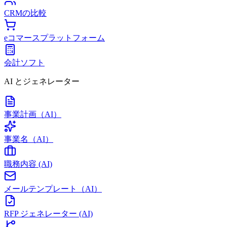
CRMの比較
eコマースプラットフォーム
会計ソフト
AI とジェネレーター
事業計画（AI）
事業名（AI）
職務内容 (AI)
メールテンプレート（AI）
RFP ジェネレーター (AI)