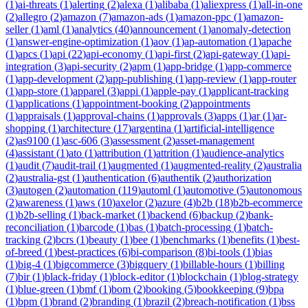
(
1
)
ai-threats
(
1
)
alerting
(
2
)
alexa
(
1
)
alibaba
(
1
)
aliexpress
(
1
)
all-in-one
(
2
)
allegro
(
2
)
amazon
(
7
)
amazon-ads
(
1
)
amazon-ppc
(
1
)
amazon-
seller
(
1
)
aml
(
1
)
analytics
(
40
)
announcement
(
1
)
anomaly-detection
(
1
)
answer-engine-optimization
(
1
)
aov
(
1
)
ap-automation
(
1
)
apache
(
1
)
apcs
(
1
)
api
(
22
)
api-economy
(
1
)
api-first
(
2
)
api-gateway
(
1
)
api-
integration
(
3
)
api-security
(
2
)
apm
(
1
)
app-bridge
(
1
)
app-commerce
(
1
)
app-development
(
2
)
app-publishing
(
1
)
app-review
(
1
)
app-router
(
1
)
app-store
(
1
)
apparel
(
3
)
appi
(
1
)
apple-pay
(
1
)
applicant-tracking
(
1
)
applications
(
1
)
appointment-booking
(
2
)
appointments
(
1
)
appraisals
(
1
)
approval-chains
(
1
)
approvals
(
3
)
apps
(
1
)
ar
(
1
)
ar-
shopping
(
1
)
architecture
(
17
)
argentina
(
1
)
artificial-intelligence
(
2
)
as9100
(
1
)
asc-606
(
3
)
assessment
(
2
)
asset-management
(
4
)
assistant
(
1
)
ato
(
1
)
attribution
(
1
)
attrition
(
1
)
audience-analytics
(
1
)
audit
(
7
)
audit-trail
(
1
)
augmented
(
1
)
augmented-reality
(
2
)
australia
(
2
)
australia-gst
(
1
)
authentication
(
6
)
authentik
(
2
)
authorization
(
3
)
autogen
(
2
)
automation
(
119
)
automl
(
1
)
automotive
(
5
)
autonomous
(
2
)
awareness
(
1
)
aws
(
10
)
axelor
(
2
)
azure
(
4
)
b2b
(
18
)
b2b-ecommerce
(
1
)
b2b-selling
(
1
)
back-market
(
1
)
backend
(
6
)
backup
(
2
)
bank-
reconciliation
(
1
)
barcode
(
1
)
bas
(
1
)
batch-processing
(
1
)
batch-
tracking
(
2
)
bcrs
(
1
)
beauty
(
1
)
bee
(
1
)
benchmarks
(
1
)
benefits
(
1
)
best-
of-breed
(
1
)
best-practices
(
6
)
bi-comparison
(
8
)
bi-tools
(
1
)
bias
(
1
)
big-4
(
1
)
bigcommerce
(
3
)
bigquery
(
1
)
billable-hours
(
1
)
billing
(
7
)
bir
(
1
)
black-friday
(
1
)
block-editor
(
1
)
blockchain
(
1
)
blog-strategy
(
1
)
blue-green
(
1
)
bmf
(
1
)
bom
(
2
)
booking
(
5
)
bookkeeping
(
9
)
bpa
(
1
)
bpm
(
1
)
brand
(
2
)
branding
(
1
)
brazil
(
2
)
breach-notification
(
1
)
bss