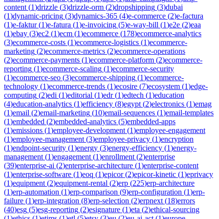
content
(
1
)
drizzle
(
3
)
drizzle-orm
(
2
)
dropshipping
(
3
)
dubai
(
1
)
dynamic-pricing
(
3
)
dynamics-365
(
4
)
e-commerce
(
2
)
e-factura
(
1
)
e-faktur
(
1
)
e-fatura
(
1
)
e-invoicing
(
5
)
e-way-bill
(
1
)
e2e
(
2
)
eaa
(
1
)
ebay
(
3
)
ec2
(
1
)
ecm
(
1
)
ecommerce
(
178
)
ecommerce-analytics
(
3
)
ecommerce-costs
(
1
)
ecommerce-logistics
(
1
)
ecommerce-
marketing
(
2
)
ecommerce-metrics
(
2
)
ecommerce-operations
(
2
)
ecommerce-payments
(
1
)
ecommerce-platform
(
2
)
ecommerce-
reporting
(
1
)
ecommerce-scaling
(
1
)
ecommerce-security
(
1
)
ecommerce-seo
(
3
)
ecommerce-shipping
(
1
)
ecommerce-
technology
(
1
)
ecommerce-trends
(
1
)
ecosire
(
7
)
ecosystem
(
1
)
edge-
computing
(
2
)
edi
(
1
)
editorial
(
1
)
edr
(
1
)
edtech
(
1
)
education
(
4
)
education-analytics
(
1
)
efficiency
(
8
)
egypt
(
2
)
electronics
(
1
)
emag
(
1
)
email
(
2
)
email-marketing
(
10
)
email-sequences
(
1
)
email-templates
(
1
)
embedded
(
2
)
embedded-analytics
(
5
)
embedded-apps
(
1
)
emissions
(
1
)
employee-development
(
1
)
employee-engagement
(
1
)
employee-management
(
3
)
employee-privacy
(
1
)
encryption
(
1
)
endpoint-security
(
1
)
energy
(
3
)
energy-efficiency
(
1
)
energy-
management
(
1
)
engagement
(
1
)
enrollment
(
2
)
enterprise
(
39
)
enterprise-ai
(
2
)
enterprise-architecture
(
1
)
enterprise-content
(
1
)
enterprise-software
(
1
)
eoq
(
1
)
epicor
(
2
)
epicor-kinetic
(
1
)
eprivacy
(
1
)
equipment
(
2
)
equipment-rental
(
2
)
erp
(
225
)
erp-architecture
(
1
)
erp-automation
(
1
)
erp-comparison
(
9
)
erp-configuration
(
1
)
erp-
failure
(
1
)
erp-integration
(
8
)
erp-selection
(
2
)
erpnext
(
18
)
errors
(
40
)
esg
(
5
)
esg-reporting
(
2
)
esignature
(
1
)
eta
(
2
)
ethical-sourcing
(
1
)
ethics
(
1
)
etims
(
1
)
etl
(
5
)
etsy
(
3
)
eu
(
2
)
eu-ai-act
(
1
)
europe