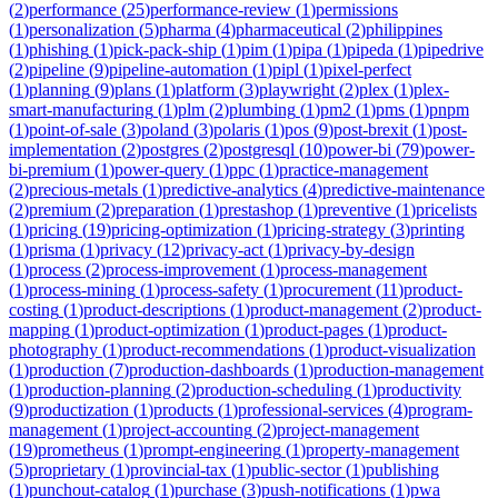
(
2
)
performance
(
25
)
performance-review
(
1
)
permissions
(
1
)
personalization
(
5
)
pharma
(
4
)
pharmaceutical
(
2
)
philippines
(
1
)
phishing
(
1
)
pick-pack-ship
(
1
)
pim
(
1
)
pipa
(
1
)
pipeda
(
1
)
pipedrive
(
2
)
pipeline
(
9
)
pipeline-automation
(
1
)
pipl
(
1
)
pixel-perfect
(
1
)
planning
(
9
)
plans
(
1
)
platform
(
3
)
playwright
(
2
)
plex
(
1
)
plex-
smart-manufacturing
(
1
)
plm
(
2
)
plumbing
(
1
)
pm2
(
1
)
pms
(
1
)
pnpm
(
1
)
point-of-sale
(
3
)
poland
(
3
)
polaris
(
1
)
pos
(
9
)
post-brexit
(
1
)
post-
implementation
(
2
)
postgres
(
2
)
postgresql
(
10
)
power-bi
(
79
)
power-
bi-premium
(
1
)
power-query
(
1
)
ppc
(
1
)
practice-management
(
2
)
precious-metals
(
1
)
predictive-analytics
(
4
)
predictive-maintenance
(
2
)
premium
(
2
)
preparation
(
1
)
prestashop
(
1
)
preventive
(
1
)
pricelists
(
1
)
pricing
(
19
)
pricing-optimization
(
1
)
pricing-strategy
(
3
)
printing
(
1
)
prisma
(
1
)
privacy
(
12
)
privacy-act
(
1
)
privacy-by-design
(
1
)
process
(
2
)
process-improvement
(
1
)
process-management
(
1
)
process-mining
(
1
)
process-safety
(
1
)
procurement
(
11
)
product-
costing
(
1
)
product-descriptions
(
1
)
product-management
(
2
)
product-
mapping
(
1
)
product-optimization
(
1
)
product-pages
(
1
)
product-
photography
(
1
)
product-recommendations
(
1
)
product-visualization
(
1
)
production
(
7
)
production-dashboards
(
1
)
production-management
(
1
)
production-planning
(
2
)
production-scheduling
(
1
)
productivity
(
9
)
productization
(
1
)
products
(
1
)
professional-services
(
4
)
program-
management
(
1
)
project-accounting
(
2
)
project-management
(
19
)
prometheus
(
1
)
prompt-engineering
(
1
)
property-management
(
5
)
proprietary
(
1
)
provincial-tax
(
1
)
public-sector
(
1
)
publishing
(
1
)
punchout-catalog
(
1
)
purchase
(
3
)
push-notifications
(
1
)
pwa