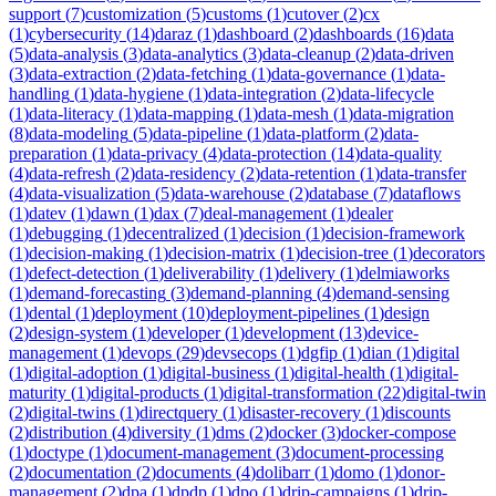
support
(
7
)
customization
(
5
)
customs
(
1
)
cutover
(
2
)
cx
(
1
)
cybersecurity
(
14
)
daraz
(
1
)
dashboard
(
2
)
dashboards
(
16
)
data
(
5
)
data-analysis
(
3
)
data-analytics
(
3
)
data-cleanup
(
2
)
data-driven
(
3
)
data-extraction
(
2
)
data-fetching
(
1
)
data-governance
(
1
)
data-
handling
(
1
)
data-hygiene
(
1
)
data-integration
(
2
)
data-lifecycle
(
1
)
data-literacy
(
1
)
data-mapping
(
1
)
data-mesh
(
1
)
data-migration
(
8
)
data-modeling
(
5
)
data-pipeline
(
1
)
data-platform
(
2
)
data-
preparation
(
1
)
data-privacy
(
4
)
data-protection
(
14
)
data-quality
(
4
)
data-refresh
(
2
)
data-residency
(
2
)
data-retention
(
1
)
data-transfer
(
4
)
data-visualization
(
5
)
data-warehouse
(
2
)
database
(
7
)
dataflows
(
1
)
datev
(
1
)
dawn
(
1
)
dax
(
7
)
deal-management
(
1
)
dealer
(
1
)
debugging
(
1
)
decentralized
(
1
)
decision
(
1
)
decision-framework
(
1
)
decision-making
(
1
)
decision-matrix
(
1
)
decision-tree
(
1
)
decorators
(
1
)
defect-detection
(
1
)
deliverability
(
1
)
delivery
(
1
)
delmiaworks
(
1
)
demand-forecasting
(
3
)
demand-planning
(
4
)
demand-sensing
(
1
)
dental
(
1
)
deployment
(
10
)
deployment-pipelines
(
1
)
design
(
2
)
design-system
(
1
)
developer
(
1
)
development
(
13
)
device-
management
(
1
)
devops
(
29
)
devsecops
(
1
)
dgfip
(
1
)
dian
(
1
)
digital
(
1
)
digital-adoption
(
1
)
digital-business
(
1
)
digital-health
(
1
)
digital-
maturity
(
1
)
digital-products
(
1
)
digital-transformation
(
22
)
digital-twin
(
2
)
digital-twins
(
1
)
directquery
(
1
)
disaster-recovery
(
1
)
discounts
(
2
)
distribution
(
4
)
diversity
(
1
)
dms
(
2
)
docker
(
3
)
docker-compose
(
1
)
doctype
(
1
)
document-management
(
3
)
document-processing
(
2
)
documentation
(
2
)
documents
(
4
)
dolibarr
(
1
)
domo
(
1
)
donor-
management
(
2
)
dpa
(
1
)
dpdp
(
1
)
dpo
(
1
)
drip-campaigns
(
1
)
drip-