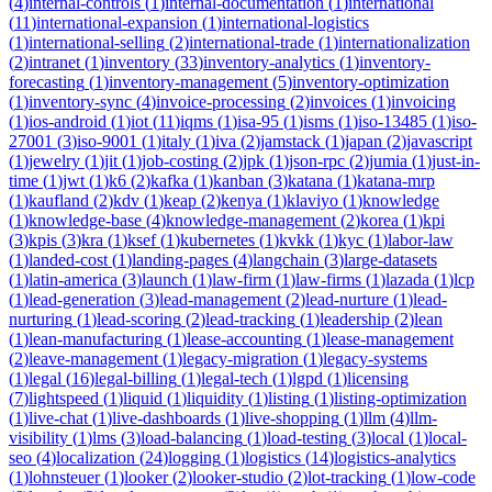
(
4
)
internal-controls
(
1
)
internal-documentation
(
1
)
international
(
11
)
international-expansion
(
1
)
international-logistics
(
1
)
international-selling
(
2
)
international-trade
(
1
)
internationalization
(
2
)
intranet
(
1
)
inventory
(
33
)
inventory-analytics
(
1
)
inventory-
forecasting
(
1
)
inventory-management
(
5
)
inventory-optimization
(
1
)
inventory-sync
(
4
)
invoice-processing
(
2
)
invoices
(
1
)
invoicing
(
1
)
ios-android
(
1
)
iot
(
11
)
iqms
(
1
)
isa-95
(
1
)
isms
(
1
)
iso-13485
(
1
)
iso-
27001
(
3
)
iso-9001
(
1
)
italy
(
1
)
iva
(
2
)
jamstack
(
1
)
japan
(
2
)
javascript
(
1
)
jewelry
(
1
)
jit
(
1
)
job-costing
(
2
)
jpk
(
1
)
json-rpc
(
2
)
jumia
(
1
)
just-in-
time
(
1
)
jwt
(
1
)
k6
(
2
)
kafka
(
1
)
kanban
(
3
)
katana
(
1
)
katana-mrp
(
1
)
kaufland
(
2
)
kdv
(
1
)
keap
(
2
)
kenya
(
1
)
klaviyo
(
1
)
knowledge
(
1
)
knowledge-base
(
4
)
knowledge-management
(
2
)
korea
(
1
)
kpi
(
3
)
kpis
(
3
)
kra
(
1
)
ksef
(
1
)
kubernetes
(
1
)
kvkk
(
1
)
kyc
(
1
)
labor-law
(
1
)
landed-cost
(
1
)
landing-pages
(
4
)
langchain
(
3
)
large-datasets
(
1
)
latin-america
(
3
)
launch
(
1
)
law-firm
(
1
)
law-firms
(
1
)
lazada
(
1
)
lcp
(
1
)
lead-generation
(
3
)
lead-management
(
2
)
lead-nurture
(
1
)
lead-
nurturing
(
1
)
lead-scoring
(
2
)
lead-tracking
(
1
)
leadership
(
2
)
lean
(
1
)
lean-manufacturing
(
1
)
lease-accounting
(
1
)
lease-management
(
2
)
leave-management
(
1
)
legacy-migration
(
1
)
legacy-systems
(
1
)
legal
(
16
)
legal-billing
(
1
)
legal-tech
(
1
)
lgpd
(
1
)
licensing
(
7
)
lightspeed
(
1
)
liquid
(
1
)
liquidity
(
1
)
listing
(
1
)
listing-optimization
(
1
)
live-chat
(
1
)
live-dashboards
(
1
)
live-shopping
(
1
)
llm
(
4
)
llm-
visibility
(
1
)
lms
(
3
)
load-balancing
(
1
)
load-testing
(
3
)
local
(
1
)
local-
seo
(
4
)
localization
(
24
)
logging
(
1
)
logistics
(
14
)
logistics-analytics
(
1
)
lohnsteuer
(
1
)
looker
(
2
)
looker-studio
(
2
)
lot-tracking
(
1
)
low-code