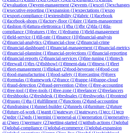
(
2
)
evaluation
(
3
)
event-management
(
2
)
events
(
1
)
excel
(
3
)
exchanges
(
1
)
executive-reporting
(
1
)
expansion
(
1
)
expectations
(
1
)
expo
(
1
)
export-compliance
(
1
)
extensibility
(
2
)
fabric
(
1
)
facebook
(
1
)
facebook-shops
(
1
)
factory-floor
(
1
)
faire
(
1
)
farm-management
(
1
)
fashion
(
6
)
fattura-elettronica
(
1
)
fba
(
1
)
fbr
(
2
)
fda
(
1
)
fda-
compliance
(
3
)
features
(
1
)
fec
(
1
)
fedramp
(
1
)
field-management
(
1
)
field-service
(
1
)
fill-rate
(
1
)
finance
(
10
)
financial-analysis
(
2
)
financial-analytics
(
2
)
financial-close
(
2
)
financial-crime
(
1
)
financial-dashboard
(
1
)
financial-management
(
1
)
financial-metrics
(
1
)
financial-planning
(
1
)
financial-projections
(
1
)
financial-reporting
(
4
)
financial-reports
(
2
)
financial-services
(
3
)
fine-tuning
(
1
)
fintech
(
3
)
firewall
(
1
)
firs
(
2
)
fishbowl
(
1
)
fitment-data
(
1
)
fitness
(
1
)
fleet
(
1
)
fleet-management
(
1
)
flipkart
(
2
)
food-beverage
(
4
)
food-cost
(
1
)
food-manufacturing
(
1
)
food-safety
(
1
)
forecasting
(
9
)
forex
(
1
)
formulas
(
1
)
framework
(
2
)
france
(
1
)
frappe
(
4
)
frappe-cloud
(
1
)
fraud-detection
(
2
)
fraud-prevention
(
2
)
free
(
1
)
free-accounting
(
1
)
free-tool
(
1
)
free-tools
(
1
)
free-zone
(
1
)
freelancer
(
2
)
freelancers
(
1
)
freshbooks
(
2
)
freshdesk
(
1
)
freshsales
(
1
)
freshworks
(
1
)
frontend
(
3
)
fruugo
(
1
)
fta
(
1
)
fulfillment
(
7
)
functions
(
2
)
fund-accounting
(
2
)
fundraising
(
1
)
funnel-builder
(
2
)
funnels
(
4
)
furniture
(
2
)
future
(
3
)
future-of-work
(
1
)
gantt
(
1
)
gateway
(
1
)
gateways
(
1
)
gcc
(
1
)
gcp
(
2
)
gdpr
(
12
)
gds
(
1
)
gemini
(
1
)
general-ai
(
1
)
generation
(
1
)
generative-
ai
(
2
)
geo
(
1
)
germany
(
23
)
getting-started
(
1
)
github-actions
(
3
)
global
(
3
)
global-compliance
(
1
)
global-ecommerce
(
1
)
global-expansion