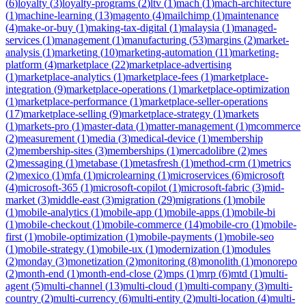
(
6
)
loyalty
(
3
)
loyalty-programs
(
2
)
ltv
(
1
)
mach
(
1
)
mach-architecture
(
1
)
machine-learning
(
13
)
magento
(
4
)
mailchimp
(
1
)
maintenance
(
4
)
make-or-buy
(
1
)
making-tax-digital
(
1
)
malaysia
(
1
)
managed-
services
(
1
)
management
(
1
)
manufacturing
(
53
)
margins
(
2
)
market-
analysis
(
1
)
marketing
(
10
)
marketing-automation
(
11
)
marketing-
platform
(
4
)
marketplace
(
22
)
marketplace-advertising
(
1
)
marketplace-analytics
(
1
)
marketplace-fees
(
1
)
marketplace-
integration
(
9
)
marketplace-operations
(
1
)
marketplace-optimization
(
1
)
marketplace-performance
(
1
)
marketplace-seller-operations
(
17
)
marketplace-selling
(
9
)
marketplace-strategy
(
1
)
markets
(
1
)
markets-pro
(
1
)
master-data
(
1
)
matter-management
(
1
)
mcommerce
(
2
)
measurement
(
1
)
media
(
3
)
medical-device
(
1
)
membership
(
2
)
membership-sites
(
3
)
memberships
(
1
)
mercadolibre
(
2
)
mes
(
2
)
messaging
(
1
)
metabase
(
1
)
metasfresh
(
1
)
method-crm
(
1
)
metrics
(
2
)
mexico
(
1
)
mfa
(
1
)
microlearning
(
1
)
microservices
(
6
)
microsoft
(
4
)
microsoft-365
(
1
)
microsoft-copilot
(
1
)
microsoft-fabric
(
3
)
mid-
market
(
3
)
middle-east
(
3
)
migration
(
29
)
migrations
(
1
)
mobile
(
1
)
mobile-analytics
(
1
)
mobile-app
(
1
)
mobile-apps
(
1
)
mobile-bi
(
1
)
mobile-checkout
(
1
)
mobile-commerce
(
14
)
mobile-cro
(
1
)
mobile-
first
(
1
)
mobile-optimization
(
1
)
mobile-payments
(
1
)
mobile-seo
(
1
)
mobile-strategy
(
1
)
mobile-ux
(
1
)
modernization
(
1
)
modules
(
2
)
monday
(
3
)
monetization
(
2
)
monitoring
(
8
)
monolith
(
1
)
monorepo
(
2
)
month-end
(
1
)
month-end-close
(
2
)
mps
(
1
)
mrp
(
6
)
mtd
(
1
)
multi-
agent
(
5
)
multi-channel
(
13
)
multi-cloud
(
1
)
multi-company
(
3
)
multi-
country
(
2
)
multi-currency
(
6
)
multi-entity
(
2
)
multi-location
(
4
)
multi-