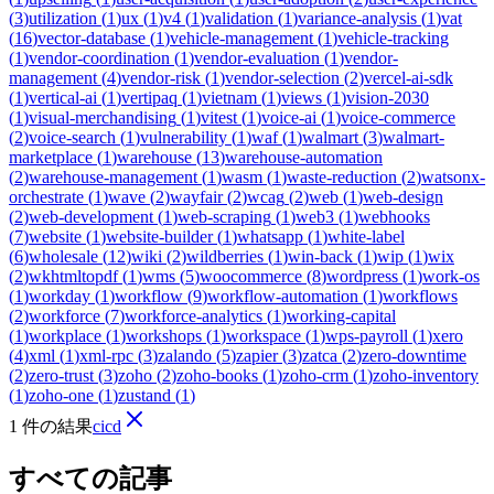
(
3
)
utilization
(
1
)
ux
(
1
)
v4
(
1
)
validation
(
1
)
variance-analysis
(
1
)
vat
(
16
)
vector-database
(
1
)
vehicle-management
(
1
)
vehicle-tracking
(
1
)
vendor-coordination
(
1
)
vendor-evaluation
(
1
)
vendor-
management
(
4
)
vendor-risk
(
1
)
vendor-selection
(
2
)
vercel-ai-sdk
(
1
)
vertical-ai
(
1
)
vertipaq
(
1
)
vietnam
(
1
)
views
(
1
)
vision-2030
(
1
)
visual-merchandising
(
1
)
vitest
(
1
)
voice-ai
(
1
)
voice-commerce
(
2
)
voice-search
(
1
)
vulnerability
(
1
)
waf
(
1
)
walmart
(
3
)
walmart-
marketplace
(
1
)
warehouse
(
13
)
warehouse-automation
(
2
)
warehouse-management
(
1
)
wasm
(
1
)
waste-reduction
(
2
)
watsonx-
orchestrate
(
1
)
wave
(
2
)
wayfair
(
2
)
wcag
(
2
)
web
(
1
)
web-design
(
2
)
web-development
(
1
)
web-scraping
(
1
)
web3
(
1
)
webhooks
(
7
)
website
(
1
)
website-builder
(
1
)
whatsapp
(
1
)
white-label
(
6
)
wholesale
(
12
)
wiki
(
2
)
wildberries
(
1
)
win-back
(
1
)
wip
(
1
)
wix
(
2
)
wkhtmltopdf
(
1
)
wms
(
5
)
woocommerce
(
8
)
wordpress
(
1
)
work-os
(
1
)
workday
(
1
)
workflow
(
9
)
workflow-automation
(
1
)
workflows
(
2
)
workforce
(
7
)
workforce-analytics
(
1
)
working-capital
(
1
)
workplace
(
1
)
workshops
(
1
)
workspace
(
1
)
wps-payroll
(
1
)
xero
(
4
)
xml
(
1
)
xml-rpc
(
3
)
zalando
(
5
)
zapier
(
3
)
zatca
(
2
)
zero-downtime
(
2
)
zero-trust
(
3
)
zoho
(
2
)
zoho-books
(
1
)
zoho-crm
(
1
)
zoho-inventory
(
1
)
zoho-one
(
1
)
zustand
(
1
)
1 件の結果
cicd
すべての記事