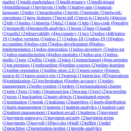
market
(
1
)
multi-marketplace
(
1
)
multi-tenancy
(
1
)
multi-tenant
(
4
)
multilingual
(
1
)
myinvois
(
1
)
n8n
(
1
)
native-app
(
1
)
natural-
language
(
2
)
ndpr
(
1
)
nearshoring
(
1
)
nestjs
(
5
)
netsuite
(
5
)
network-
operations
(
1
)
new-features
(
3
)
next-intl
(
1
)
next-js
(
1
)
nextjs
(
4
)
nexus
(
2
)
nfe
(
1
)
nginx
(
1
)
nigeria
(
3
)
nis2
(
1
)
nist
(
1
)
nlp
(
1
)
no-code
(
6
)
nodejs
(
1
)
nonprofit
(
4
)
nonprofit-analytics
(
1
)
noon
(
2
)
nps
(
1
)
oauth
(
1
)
oauth2
(
2
)
observability
(
4
)
occupancy
(
1
)
ocr
(
2
)
odoo
(
446
)
odoo
19
(
1
)
odoo versions
(
1
)
odoo-17
(
1
)
odoo-18
(
1
)
odoo-19
(
16
)
odoo-
accounting
(
6
)
odoo-crm
(
5
)
odoo-development
(
8
)
odoo-
implementation
(
1
)
odoo-integration
(
1
)
odoo-inventory
(
5
)
odoo-iot
(
1
)
odoo-manufacturing
(
4
)
odoo-modules
(
1
)
odoo-pos
(
1
)
odoo-
studio
(
1
)
oee
(
2
)
ofbiz
(
1
)
oidc
(
2
)
okrs
(
1
)
omnichannel
(
4
)
on-premise
(
1
)
on-premises
(
1
)
onboarding
(
6
)
online-courses
(
2
)
online-learning
(
2
)
online-reputation
(
1
)
online-store-2.0
(
1
)
open-source
(
6
)
open-
source-bi
(
1
)
open-source-erp
(
13
)
openai
(
1
)
openclaw
(
85
)
operations
(
6
)
optimization
(
21
)
orchestration
(
6
)
order-accuracy
(
1
)
order-
management
(
2
)
order-routing
(
1
)
orders
(
1
)
organizational-change
(
1
)
orm
(
3
)
oss
(
1
)
otto
(
3
)
outsourcing
(
3
)
owasp
(
1
)
owl
(
2
)
ownership
(
1
)
ozon
(
1
)
packaging
(
2
)
page-objects
(
1
)
paginated-reports
(
1
)
pagination
(
1
)
pajak
(
1
)
pakistan
(
2
)
paperless
(
1
)
parts-distribution
(
1
)
parts-management
(
1
)
patents
(
1
)
patient-analytics
(
1
)
patient-care
(
2
)
patient-management
(
1
)
patient-recall
(
1
)
patterns
(
5
)
payment
(
1
)
payment-gateways
(
1
)
payment-security
(
2
)
payment-terms
(
1
)
payments
(
5
)
payroll
(
18
)
pci-dss
(
4
)
pdf
(
2
)
pdfkit
(
1
)
pdpl
(
2
)
peachtree
(
2
)
penetration-testing
(
1
)
people-analytics