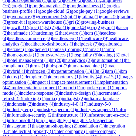
(
1
)
global-operations
(
1
)
gmp
(
2
)
go-live
(
2
)
gobd
(
1
)
gohighlevel
(
76
)
google
(
1
)
google-analytics
(
2
)
google-business
(
1
)
google-
business-profile
(
1
)
google-cloud
(
2
)
google-pay
(
1
)
google-reviews
(
1
)
governance
(
8
)
government
(
3
)
gpt
(
1
)
grafana
(
1
)
grants
(
2
)
graphql
(
3
)
green-it
(
1
)
green-warehouse
(
1
)
gri
(
2
)
growing-business
(
1
)
growth
(
1
)
grpc
(
1
)
gst
(
7
)
gta
(
1
)
guide
(
43
)
gxp
(
2
)
gym
(
1
)
haccp
(
2
)
handmade
(
3
)
hardening
(
2
)
hardware
(
1
)
hcm
(
1
)
headless
(
4
)
headless-commerce
(
3
)
headless-erp
(
1
)
healthcare
(
9
)
healthcare-
analytics
(
1
)
healthcare-dashboards
(
1
)
helpdesk
(
7
)
hepsiburada
(
1
)
hetzner
(
1
)
higher-ed
(
1
)
hipaa
(
5
)
hiring
(
4
)
hmac
(
1
)
hmrc
(
2
)
home-goods
(
1
)
home-services
(
1
)
hospitality
(
5
)
hosting
(
3
)
hotel
(
1
)
hotel-management
(
1
)
hr
(
20
)
hr-analytics
(
2
)
hr-automation
(
1
)
hr-
compliance
(
1
)
hrms
(
1
)
hubspot
(
7
)
human-machine
(
1
)
hvac
(
2
)
hybrid
(
1
)
hydrogen
(
3
)
hyperautomation
(
1
)
i18n
(
2
)
iam
(
1
)
ibm
(
1
)
icms
(
1
)
idempiere
(
1
)
idempotency
(
1
)
identity
(
4
)
ifrs-15
(
1
)
image-
optimization
(
1
)
impact
(
1
)
impact-measurement
(
1
)
implementation
(
44
)
implementation-partner
(
1
)
import
(
1
)
import-export
(
1
)
import-
mode
(
1
)
incident-response
(
3
)
inclusive-design
(
1
)
incremental-
refresh
(
2
)
indexing
(
1
)
india
(
5
)
india-gst
(
2
)
india-marketplace
(
1
)
indonesia
(
2
)
industry
(
4
)
industry-4-0
(
17
)
industry-5-0
(
1
)
industry-erp
(
1
)
industry-specific
(
1
)
industry-wrappers
(
1
)
infor
(
1
)
information-security
(
2
)
infrastructure
(
10
)
infrastructure-as-code
(
1
)
infusionsoft
(
1
)
inp
(
1
)
insightly
(
1
)
insights
(
2
)
inspection
(
1
)
instagram
(
1
)
instagram-shopping
(
2
)
installation
(
1
)
integration
(
63
)
intellectual-property
(
1
)
inter-company
(
1
)
intercompany