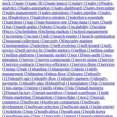
stock
(
1
)
sage
(
1
)
sage-50
(
2
)
sage-intacct
(
1
)
salary
(
1
)
sales
(
19
)
sales-
analytics
(
3
)
sales-automation
(
1
)
sales-dashboard
(
2
)
sales-forecasting
(
1
)
sales-management
(
1
)
sales-operations
(
1
)
sales-pipeline
(
1
)
sales-
tax
(
8
)
salesforce
(
5
)
salesforce-einstein
(
1
)
salesforce-essentials
(
1
)
sanctions
(
1
)
sap
(
5
)
sap-business-one
(
2
)
sap-hana
(
1
)
sars
(
2
)
sasb
(
1
)
sat
(
1
)
saudi-arabia
(
3
)
sbom
(
1
)
scada
(
1
)
scalability
(
3
)
scaling
(
9
)
sccs
(
2
)
scheduling
(
6
)
schema-markup
(
1
)
school-management
(
1
)
screening
(
1
)
scrum
(
1
)
sdi
(
1
)
search-engine
(
1
)
search-optimization
(
2
)
seasonal-collections
(
1
)
security
(
36
)
security-training
(
1
)
segmentation
(
2
)
selection
(
1
)
self-evolving
(
1
)
self-hosted
(
1
)
self-
service
(
2
)
self-service-bi
(
2
)
seller-metrics
(
1
)
selling
(
1
)
selling-online
(
1
)
selling-platforms
(
1
)
semantic-model
(
1
)
seo
(
16
)
seo-audit
(
1
)
seo-
migration
(
1
)
server
(
1
)
server-components
(
1
)
server-sizing
(
2
)
service
(
1
)
service-contracts
(
1
)
service-efficiency
(
1
)
service-firms
(
1
)
services
(
1
)
setup
(
2
)
sgk
(
1
)
sharding
(
1
)
sharepoint
(
1
)
shein
(
1
)
shift-
management
(
3
)
shipping
(
4
)
shop-floor
(
2
)
shopee
(
2
)
shopify
(
113
)
shopify-api
(
1
)
shopify-flow
(
1
)
shopify-partners
(
1
)
shopify-
payments
(
1
)
shopify-plus
(
8
)
shopifyql
(
1
)
simulation
(
3
)
sis
(
1
)
sisense
(
1
)
six-sigma
(
1
)
sizing
(
1
)
skills
(
4
)
sku
(
1
)
sla
(
5
)
small-business
(
10
)
smart-factory
(
1
)
smart-narratives
(
1
)
smart-warehouse
(
1
)
smb
(
9
)
sms-marketing
(
5
)
snapshots
(
1
)
snowflake
(
1
)
soc2
(
5
)
social-
commerce
(
5
)
software
(
4
)
software-comparison
(
1
)
software-
development
(
1
)
software-selection
(
2
)
software-stack
(
1
)
solar-energy
(
1
)
solutions
(
1
)
sop
(
2
)
south-africa
(
3
)
south-asia
(
1
)
south-korea
(
1
)
southeast-asia
(
2
)
spc
(
1
)
specialty
(
1
)
speed
(
1
)
speed-optimization