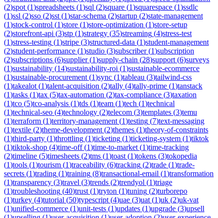
(
2
)
spot
(
1
)
spreadsheets
(
1
)
sql
(
2
)
square
(
1
)
squarespace
(
1
)
ssdlc
(
1
)
ssl
(
2
)
sso
(
2
)
sst
(
1
)
star-schema
(
2
)
startup
(
2
)
state-management
(
1
)
stock-control
(
1
)
store
(
1
)
store-optimization
(
1
)
store-setup
(
2
)
storefront-api
(
3
)
stp
(
1
)
strategy
(
35
)
streaming
(
4
)
stress-test
(
1
)
stress-testing
(
1
)
stripe
(
3
)
structured-data
(
1
)
student-management
(
2
)
student-performance
(
1
)
studio
(
3
)
subscriber
(
1
)
subscription
(
2
)
subscriptions
(
6
)
supplier
(
1
)
supply-chain
(
28
)
support
(
6
)
surveys
(
1
)
sustainability
(
14
)
sustainability-roi
(
1
)
sustainable-ecommerce
(
1
)
sustainable-procurement
(
1
)
sync
(
1
)
tableau
(
3
)
tailwind-css
(
1
)
takealot
(
1
)
talent-acquisition
(
2
)
tally
(
4
)
tally-prime
(
1
)
tanstack
(
1
)
tasks
(
1
)
tax
(
5
)
tax-automation
(
2
)
tax-compliance
(
3
)
taxation
(
1
)
tco
(
5
)
tco-analysis
(
1
)
tds
(
1
)
team
(
1
)
tech
(
1
)
technical
(
1
)
technical-seo
(
4
)
technology
(
2
)
telecom
(
3
)
templates
(
3
)
temu
(
1
)
terraform
(
1
)
territory-management
(
1
)
testing
(
7
)
text-messaging
(
1
)
textile
(
2
)
theme-development
(
2
)
themes
(
1
)
theory-of-constraints
(
1
)
third-party
(
1
)
throttling
(
1
)
ticketing
(
1
)
ticketing-system
(
1
)
tiktok
(
1
)
tiktok-shop
(
4
)
time-off
(
1
)
time-to-market
(
1
)
time-tracking
(
2
)
timeline
(
5
)
timesheets
(
2
)
tms
(
1
)
toast
(
1
)
tokens
(
3
)
tokopedia
(
1
)
tools
(
1
)
tourism
(
1
)
traceability
(
6
)
tracking
(
2
)
trade
(
1
)
trade-
secrets
(
1
)
trading
(
1
)
training
(
8
)
transactional-email
(
1
)
transformation
(
1
)
transparency
(
3
)
travel
(
3
)
trends
(
2
)
trendyol
(
1
)
triage
(
1
)
troubleshooting
(
40
)
trust
(
1
)
tryton
(
1
)
tuning
(
2
)
turborepo
(
1
)
turkey
(
4
)
tutorial
(
50
)
typescript
(
4
)
uae
(
3
)
uat
(
1
)
uk
(
2
)
uk-vat
(
1
)
unified-commerce
(
1
)
unit-tests
(
1
)
updates
(
1
)
upgrade
(
3
)
upsell
(
1
)
upselling
(
1
)
user-acquisition
(
1
)
user-adoption
(
2
)
user-experience