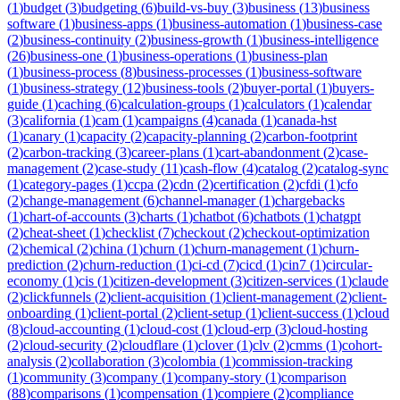
(
1
)
budget
(
3
)
budgeting
(
6
)
build-vs-buy
(
3
)
business
(
13
)
business
software
(
1
)
business-apps
(
1
)
business-automation
(
1
)
business-case
(
2
)
business-continuity
(
2
)
business-growth
(
1
)
business-intelligence
(
26
)
business-one
(
1
)
business-operations
(
1
)
business-plan
(
1
)
business-process
(
8
)
business-processes
(
1
)
business-software
(
1
)
business-strategy
(
12
)
business-tools
(
2
)
buyer-portal
(
1
)
buyers-
guide
(
1
)
caching
(
6
)
calculation-groups
(
1
)
calculators
(
1
)
calendar
(
3
)
california
(
1
)
cam
(
1
)
campaigns
(
4
)
canada
(
1
)
canada-hst
(
1
)
canary
(
1
)
capacity
(
2
)
capacity-planning
(
2
)
carbon-footprint
(
2
)
carbon-tracking
(
3
)
career-plans
(
1
)
cart-abandonment
(
2
)
case-
management
(
2
)
case-study
(
11
)
cash-flow
(
4
)
catalog
(
2
)
catalog-sync
(
1
)
category-pages
(
1
)
ccpa
(
2
)
cdn
(
2
)
certification
(
2
)
cfdi
(
1
)
cfo
(
2
)
change-management
(
6
)
channel-manager
(
1
)
chargebacks
(
1
)
chart-of-accounts
(
3
)
charts
(
1
)
chatbot
(
6
)
chatbots
(
1
)
chatgpt
(
2
)
cheat-sheet
(
1
)
checklist
(
7
)
checkout
(
2
)
checkout-optimization
(
2
)
chemical
(
2
)
china
(
1
)
churn
(
1
)
churn-management
(
1
)
churn-
prediction
(
2
)
churn-reduction
(
1
)
ci-cd
(
7
)
cicd
(
1
)
cin7
(
1
)
circular-
economy
(
1
)
cis
(
1
)
citizen-development
(
3
)
citizen-services
(
1
)
claude
(
2
)
clickfunnels
(
2
)
client-acquisition
(
1
)
client-management
(
2
)
client-
onboarding
(
1
)
client-portal
(
2
)
client-setup
(
1
)
client-success
(
1
)
cloud
(
8
)
cloud-accounting
(
1
)
cloud-cost
(
1
)
cloud-erp
(
3
)
cloud-hosting
(
2
)
cloud-security
(
2
)
cloudflare
(
1
)
clover
(
1
)
clv
(
2
)
cmms
(
1
)
cohort-
analysis
(
2
)
collaboration
(
3
)
colombia
(
1
)
commission-tracking
(
1
)
community
(
3
)
company
(
1
)
company-story
(
1
)
comparison
(
88
)
comparisons
(
1
)
compensation
(
1
)
compiere
(
2
)
compliance