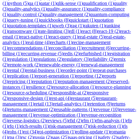
(
1
)
python
(
5
)
qa
(
1
)
qatar
(
1
)
qlik-sense
(
1
)
qualification
(
1
)
quality
(
3
)
quality-analytics
(
1
)
quality-assurance
(
1
)
quality-compliance
(
1
)
quality-control
(
2
)
quality-management
(
2
)
quantum-computing
(
1
)
query-tuning
(
1
)
quickbooks
(
8
)
quickstart
(
1
)
quotation
(
1
)
quotation-templates
(
1
)
qweb
(
3
)
rag
(
1
)
rakuten
(
1
)
ranking
(
1
)
ransomware
(
1
)
rate-limiting
(
3
)
rdl
(
1
)
react
(
8
)
react-19
(
2
)
react-
email
(
1
)
react-native
(
1
)
react-query
(
1
)
real-estate
(
5
)
real-estate-
analytics
(
1
)
real-time
(
4
)
recharts
(
1
)
recipe-management
(
1
)
recommendations
(
1
)
reconciliation
(
1
)
recruitment
(
6
)
recurring-
billing
(
1
)
recurring-revenue
(
5
)
redis
(
2
)
refurbished
(
1
)
registration
(
1
)
regulation
(
1
)
regulations
(
2
)
regulatory
(
3
)
reliability
(
2
)
remix
(
2
)
remote-work
(
2
)
renewable-energy
(
1
)
renewal-management
(
1
)
rental
(
3
)
rental-business
(
1
)
reorder-point
(
1
)
repeat-purchases
(
1
)
replication
(
1
)
report-generation
(
1
)
reporting
(
12
)
reports
(
3
)
repricing
(
1
)
reputation
(
1
)
reputation-management
(
2
)
reserved-
instances
(
1
)
resilience
(
2
)
resource-allocation
(
1
)
resource-planning
(
1
)
resource-scheduling
(
2
)
responsible-ai
(
2
)
responsive
(
2
)
responsive-design
(
1
)
rest-api
(
4
)
restaurant
(
5
)
restaurant-
management
(
1
)
retail
(
13
)
retail-analytics
(
1
)
retention
(
9
)
returns
(
4
)
returns-management
(
2
)
reusable-patterns
(
1
)
revenue
(
10
)
revenue-
management
(
1
)
revenue-optimization
(
1
)
revenue-recognition
(
5
)
reverse-logistics
(
2
)
reviews
(
5
)
rfid
(
2
)
rfm
(
1
)
rfm-analysis
(
1
)
rfp
(
1
)
rfq
(
1
)
rich-results
(
1
)
risk-management
(
7
)
risk-reduction
(
1
)
rls
(
4
)
rohs
(
1
)
roi
(
34
)
roi-optimization
(
1
)
rolling-update
(
1
)
romania
(
1
)
rpa
(
3
)
rsc
(
2
)
russia
(
2
)
saas
(
25
)
saas-pricing
(
1
)
safety
(
2
)
safety-