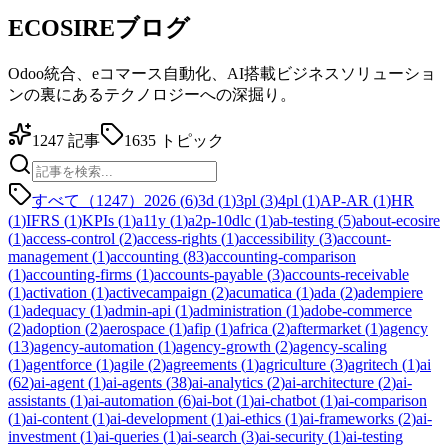
ECOSIREブログ
Odoo統合、eコマース自動化、AI搭載ビジネスソリューショ
ンの裏にあるテクノロジーへの深掘り。
1247
記事
1635
トピック
すべて（1247）
2026
(
6
)
3d
(
1
)
3pl
(
3
)
4pl
(
1
)
AP-AR
(
1
)
HR
(
1
)
IFRS
(
1
)
KPIs
(
1
)
a11y
(
1
)
a2p-10dlc
(
1
)
ab-testing
(
5
)
about-ecosire
(
1
)
access-control
(
2
)
access-rights
(
1
)
accessibility
(
3
)
account-
management
(
1
)
accounting
(
83
)
accounting-comparison
(
1
)
accounting-firms
(
1
)
accounts-payable
(
3
)
accounts-receivable
(
1
)
activation
(
1
)
activecampaign
(
2
)
acumatica
(
1
)
ada
(
2
)
adempiere
(
1
)
adequacy
(
1
)
admin-api
(
1
)
administration
(
1
)
adobe-commerce
(
2
)
adoption
(
2
)
aerospace
(
1
)
afip
(
1
)
africa
(
2
)
aftermarket
(
1
)
agency
(
13
)
agency-automation
(
1
)
agency-growth
(
2
)
agency-scaling
(
1
)
agentforce
(
1
)
agile
(
2
)
agreements
(
1
)
agriculture
(
3
)
agritech
(
1
)
ai
(
62
)
ai-agent
(
1
)
ai-agents
(
38
)
ai-analytics
(
2
)
ai-architecture
(
2
)
ai-
assistants
(
1
)
ai-automation
(
6
)
ai-bot
(
1
)
ai-chatbot
(
1
)
ai-comparison
(
1
)
ai-content
(
1
)
ai-development
(
1
)
ai-ethics
(
1
)
ai-frameworks
(
2
)
ai-
investment
(
1
)
ai-queries
(
1
)
ai-search
(
3
)
ai-security
(
1
)
ai-testing