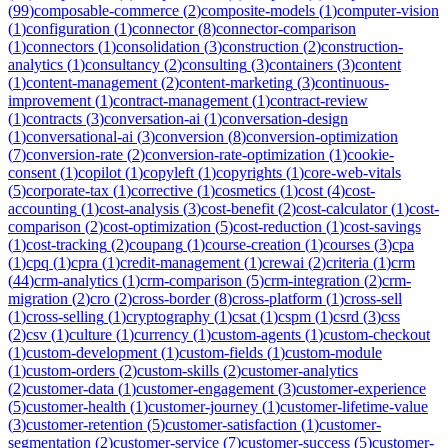
(
99
)
composable-commerce
(
2
)
composite-models
(
1
)
computer-vision
(
1
)
configuration
(
1
)
connector
(
8
)
connector-comparison
(
1
)
connectors
(
1
)
consolidation
(
3
)
construction
(
2
)
construction-
analytics
(
1
)
consultancy
(
2
)
consulting
(
3
)
containers
(
3
)
content
(
1
)
content-management
(
2
)
content-marketing
(
3
)
continuous-
improvement
(
1
)
contract-management
(
1
)
contract-review
(
1
)
contracts
(
3
)
conversation-ai
(
1
)
conversation-design
(
1
)
conversational-ai
(
3
)
conversion
(
8
)
conversion-optimization
(
7
)
conversion-rate
(
2
)
conversion-rate-optimization
(
1
)
cookie-
consent
(
1
)
copilot
(
1
)
copyleft
(
1
)
copyrights
(
1
)
core-web-vitals
(
5
)
corporate-tax
(
1
)
corrective
(
1
)
cosmetics
(
1
)
cost
(
4
)
cost-
accounting
(
1
)
cost-analysis
(
3
)
cost-benefit
(
2
)
cost-calculator
(
1
)
cost-
comparison
(
2
)
cost-optimization
(
5
)
cost-reduction
(
1
)
cost-savings
(
1
)
cost-tracking
(
2
)
coupang
(
1
)
course-creation
(
1
)
courses
(
3
)
cpa
(
1
)
cpq
(
1
)
cpra
(
1
)
credit-management
(
1
)
crewai
(
2
)
criteria
(
1
)
crm
(
44
)
crm-analytics
(
1
)
crm-comparison
(
5
)
crm-integration
(
2
)
crm-
migration
(
2
)
cro
(
2
)
cross-border
(
8
)
cross-platform
(
1
)
cross-sell
(
1
)
cross-selling
(
1
)
cryptography
(
1
)
csat
(
1
)
cspm
(
1
)
csrd
(
3
)
css
(
2
)
csv
(
1
)
culture
(
1
)
currency
(
1
)
custom-agents
(
1
)
custom-checkout
(
1
)
custom-development
(
1
)
custom-fields
(
1
)
custom-module
(
1
)
custom-orders
(
2
)
custom-skills
(
2
)
customer-analytics
(
2
)
customer-data
(
1
)
customer-engagement
(
3
)
customer-experience
(
5
)
customer-health
(
1
)
customer-journey
(
1
)
customer-lifetime-value
(
3
)
customer-retention
(
5
)
customer-satisfaction
(
1
)
customer-
segmentation
(
2
)
customer-service
(
7
)
customer-success
(
5
)
customer-