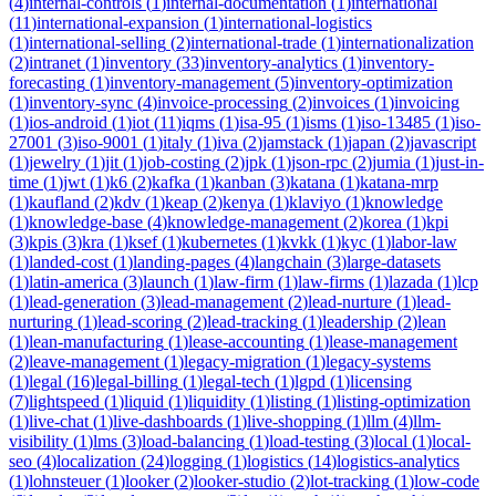
(
4
)
internal-controls
(
1
)
internal-documentation
(
1
)
international
(
11
)
international-expansion
(
1
)
international-logistics
(
1
)
international-selling
(
2
)
international-trade
(
1
)
internationalization
(
2
)
intranet
(
1
)
inventory
(
33
)
inventory-analytics
(
1
)
inventory-
forecasting
(
1
)
inventory-management
(
5
)
inventory-optimization
(
1
)
inventory-sync
(
4
)
invoice-processing
(
2
)
invoices
(
1
)
invoicing
(
1
)
ios-android
(
1
)
iot
(
11
)
iqms
(
1
)
isa-95
(
1
)
isms
(
1
)
iso-13485
(
1
)
iso-
27001
(
3
)
iso-9001
(
1
)
italy
(
1
)
iva
(
2
)
jamstack
(
1
)
japan
(
2
)
javascript
(
1
)
jewelry
(
1
)
jit
(
1
)
job-costing
(
2
)
jpk
(
1
)
json-rpc
(
2
)
jumia
(
1
)
just-in-
time
(
1
)
jwt
(
1
)
k6
(
2
)
kafka
(
1
)
kanban
(
3
)
katana
(
1
)
katana-mrp
(
1
)
kaufland
(
2
)
kdv
(
1
)
keap
(
2
)
kenya
(
1
)
klaviyo
(
1
)
knowledge
(
1
)
knowledge-base
(
4
)
knowledge-management
(
2
)
korea
(
1
)
kpi
(
3
)
kpis
(
3
)
kra
(
1
)
ksef
(
1
)
kubernetes
(
1
)
kvkk
(
1
)
kyc
(
1
)
labor-law
(
1
)
landed-cost
(
1
)
landing-pages
(
4
)
langchain
(
3
)
large-datasets
(
1
)
latin-america
(
3
)
launch
(
1
)
law-firm
(
1
)
law-firms
(
1
)
lazada
(
1
)
lcp
(
1
)
lead-generation
(
3
)
lead-management
(
2
)
lead-nurture
(
1
)
lead-
nurturing
(
1
)
lead-scoring
(
2
)
lead-tracking
(
1
)
leadership
(
2
)
lean
(
1
)
lean-manufacturing
(
1
)
lease-accounting
(
1
)
lease-management
(
2
)
leave-management
(
1
)
legacy-migration
(
1
)
legacy-systems
(
1
)
legal
(
16
)
legal-billing
(
1
)
legal-tech
(
1
)
lgpd
(
1
)
licensing
(
7
)
lightspeed
(
1
)
liquid
(
1
)
liquidity
(
1
)
listing
(
1
)
listing-optimization
(
1
)
live-chat
(
1
)
live-dashboards
(
1
)
live-shopping
(
1
)
llm
(
4
)
llm-
visibility
(
1
)
lms
(
3
)
load-balancing
(
1
)
load-testing
(
3
)
local
(
1
)
local-
seo
(
4
)
localization
(
24
)
logging
(
1
)
logistics
(
14
)
logistics-analytics
(
1
)
lohnsteuer
(
1
)
looker
(
2
)
looker-studio
(
2
)
lot-tracking
(
1
)
low-code