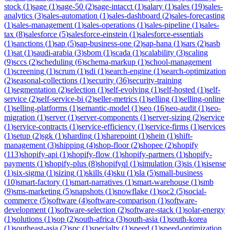
stock
(
1
)
sage
(
1
)
sage-50
(
2
)
sage-intacct
(
1
)
salary
(
1
)
sales
(
19
)
sales-
analytics
(
3
)
sales-automation
(
1
)
sales-dashboard
(
2
)
sales-forecasting
(
1
)
sales-management
(
1
)
sales-operations
(
1
)
sales-pipeline
(
1
)
sales-
tax
(
8
)
salesforce
(
5
)
salesforce-einstein
(
1
)
salesforce-essentials
(
1
)
sanctions
(
1
)
sap
(
5
)
sap-business-one
(
2
)
sap-hana
(
1
)
sars
(
2
)
sasb
(
1
)
sat
(
1
)
saudi-arabia
(
3
)
sbom
(
1
)
scada
(
1
)
scalability
(
3
)
scaling
(
9
)
sccs
(
2
)
scheduling
(
6
)
schema-markup
(
1
)
school-management
(
1
)
screening
(
1
)
scrum
(
1
)
sdi
(
1
)
search-engine
(
1
)
search-optimization
(
2
)
seasonal-collections
(
1
)
security
(
36
)
security-training
(
1
)
segmentation
(
2
)
selection
(
1
)
self-evolving
(
1
)
self-hosted
(
1
)
self-
service
(
2
)
self-service-bi
(
2
)
seller-metrics
(
1
)
selling
(
1
)
selling-online
(
1
)
selling-platforms
(
1
)
semantic-model
(
1
)
seo
(
16
)
seo-audit
(
1
)
seo-
migration
(
1
)
server
(
1
)
server-components
(
1
)
server-sizing
(
2
)
service
(
1
)
service-contracts
(
1
)
service-efficiency
(
1
)
service-firms
(
1
)
services
(
1
)
setup
(
2
)
sgk
(
1
)
sharding
(
1
)
sharepoint
(
1
)
shein
(
1
)
shift-
management
(
3
)
shipping
(
4
)
shop-floor
(
2
)
shopee
(
2
)
shopify
(
113
)
shopify-api
(
1
)
shopify-flow
(
1
)
shopify-partners
(
1
)
shopify-
payments
(
1
)
shopify-plus
(
8
)
shopifyql
(
1
)
simulation
(
3
)
sis
(
1
)
sisense
(
1
)
six-sigma
(
1
)
sizing
(
1
)
skills
(
4
)
sku
(
1
)
sla
(
5
)
small-business
(
10
)
smart-factory
(
1
)
smart-narratives
(
1
)
smart-warehouse
(
1
)
smb
(
9
)
sms-marketing
(
5
)
snapshots
(
1
)
snowflake
(
1
)
soc2
(
5
)
social-
commerce
(
5
)
software
(
4
)
software-comparison
(
1
)
software-
development
(
1
)
software-selection
(
2
)
software-stack
(
1
)
solar-energy
(
1
)
solutions
(
1
)
sop
(
2
)
south-africa
(
3
)
south-asia
(
1
)
south-korea
(
1
)
southeast-asia
(
2
)
spc
(
1
)
specialty
(
1
)
speed
(
1
)
speed-optimization