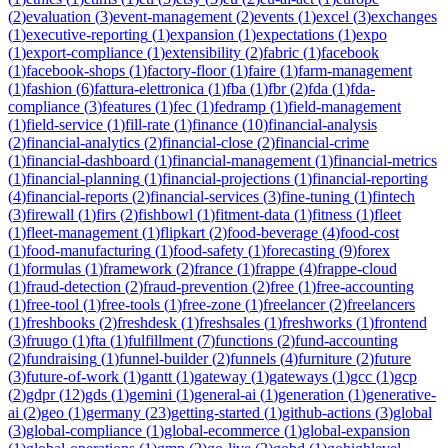
(
2
)
evaluation
(
3
)
event-management
(
2
)
events
(
1
)
excel
(
3
)
exchanges
(
1
)
executive-reporting
(
1
)
expansion
(
1
)
expectations
(
1
)
expo
(
1
)
export-compliance
(
1
)
extensibility
(
2
)
fabric
(
1
)
facebook
(
1
)
facebook-shops
(
1
)
factory-floor
(
1
)
faire
(
1
)
farm-management
(
1
)
fashion
(
6
)
fattura-elettronica
(
1
)
fba
(
1
)
fbr
(
2
)
fda
(
1
)
fda-
compliance
(
3
)
features
(
1
)
fec
(
1
)
fedramp
(
1
)
field-management
(
1
)
field-service
(
1
)
fill-rate
(
1
)
finance
(
10
)
financial-analysis
(
2
)
financial-analytics
(
2
)
financial-close
(
2
)
financial-crime
(
1
)
financial-dashboard
(
1
)
financial-management
(
1
)
financial-metrics
(
1
)
financial-planning
(
1
)
financial-projections
(
1
)
financial-reporting
(
4
)
financial-reports
(
2
)
financial-services
(
3
)
fine-tuning
(
1
)
fintech
(
3
)
firewall
(
1
)
firs
(
2
)
fishbowl
(
1
)
fitment-data
(
1
)
fitness
(
1
)
fleet
(
1
)
fleet-management
(
1
)
flipkart
(
2
)
food-beverage
(
4
)
food-cost
(
1
)
food-manufacturing
(
1
)
food-safety
(
1
)
forecasting
(
9
)
forex
(
1
)
formulas
(
1
)
framework
(
2
)
france
(
1
)
frappe
(
4
)
frappe-cloud
(
1
)
fraud-detection
(
2
)
fraud-prevention
(
2
)
free
(
1
)
free-accounting
(
1
)
free-tool
(
1
)
free-tools
(
1
)
free-zone
(
1
)
freelancer
(
2
)
freelancers
(
1
)
freshbooks
(
2
)
freshdesk
(
1
)
freshsales
(
1
)
freshworks
(
1
)
frontend
(
3
)
fruugo
(
1
)
fta
(
1
)
fulfillment
(
7
)
functions
(
2
)
fund-accounting
(
2
)
fundraising
(
1
)
funnel-builder
(
2
)
funnels
(
4
)
furniture
(
2
)
future
(
3
)
future-of-work
(
1
)
gantt
(
1
)
gateway
(
1
)
gateways
(
1
)
gcc
(
1
)
gcp
(
2
)
gdpr
(
12
)
gds
(
1
)
gemini
(
1
)
general-ai
(
1
)
generation
(
1
)
generative-
ai
(
2
)
geo
(
1
)
germany
(
23
)
getting-started
(
1
)
github-actions
(
3
)
global
(
3
)
global-compliance
(
1
)
global-ecommerce
(
1
)
global-expansion