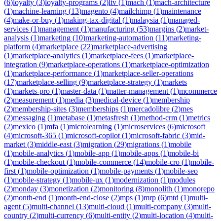
(
6
)
loyalty
(
3
)
loyalty-programs
(
2
)
ltv
(
1
)
mach
(
1
)
mach-architecture
(
1
)
machine-learning
(
13
)
magento
(
4
)
mailchimp
(
1
)
maintenance
(
4
)
make-or-buy
(
1
)
making-tax-digital
(
1
)
malaysia
(
1
)
managed-
services
(
1
)
management
(
1
)
manufacturing
(
53
)
margins
(
2
)
market-
analysis
(
1
)
marketing
(
10
)
marketing-automation
(
11
)
marketing-
platform
(
4
)
marketplace
(
22
)
marketplace-advertising
(
1
)
marketplace-analytics
(
1
)
marketplace-fees
(
1
)
marketplace-
integration
(
9
)
marketplace-operations
(
1
)
marketplace-optimization
(
1
)
marketplace-performance
(
1
)
marketplace-seller-operations
(
17
)
marketplace-selling
(
9
)
marketplace-strategy
(
1
)
markets
(
1
)
markets-pro
(
1
)
master-data
(
1
)
matter-management
(
1
)
mcommerce
(
2
)
measurement
(
1
)
media
(
3
)
medical-device
(
1
)
membership
(
2
)
membership-sites
(
3
)
memberships
(
1
)
mercadolibre
(
2
)
mes
(
2
)
messaging
(
1
)
metabase
(
1
)
metasfresh
(
1
)
method-crm
(
1
)
metrics
(
2
)
mexico
(
1
)
mfa
(
1
)
microlearning
(
1
)
microservices
(
6
)
microsoft
(
4
)
microsoft-365
(
1
)
microsoft-copilot
(
1
)
microsoft-fabric
(
3
)
mid-
market
(
3
)
middle-east
(
3
)
migration
(
29
)
migrations
(
1
)
mobile
(
1
)
mobile-analytics
(
1
)
mobile-app
(
1
)
mobile-apps
(
1
)
mobile-bi
(
1
)
mobile-checkout
(
1
)
mobile-commerce
(
14
)
mobile-cro
(
1
)
mobile-
first
(
1
)
mobile-optimization
(
1
)
mobile-payments
(
1
)
mobile-seo
(
1
)
mobile-strategy
(
1
)
mobile-ux
(
1
)
modernization
(
1
)
modules
(
2
)
monday
(
3
)
monetization
(
2
)
monitoring
(
8
)
monolith
(
1
)
monorepo
(
2
)
month-end
(
1
)
month-end-close
(
2
)
mps
(
1
)
mrp
(
6
)
mtd
(
1
)
multi-
agent
(
5
)
multi-channel
(
13
)
multi-cloud
(
1
)
multi-company
(
3
)
multi-
country
(
2
)
multi-currency
(
6
)
multi-entity
(
2
)
multi-location
(
4
)
multi-