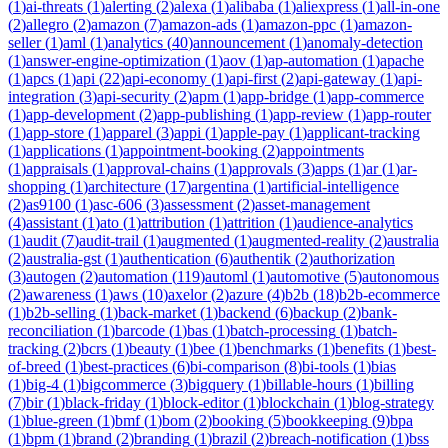
(
1
)
ai-threats
(
1
)
alerting
(
2
)
alexa
(
1
)
alibaba
(
1
)
aliexpress
(
1
)
all-in-one
(
2
)
allegro
(
2
)
amazon
(
7
)
amazon-ads
(
1
)
amazon-ppc
(
1
)
amazon-
seller
(
1
)
aml
(
1
)
analytics
(
40
)
announcement
(
1
)
anomaly-detection
(
1
)
answer-engine-optimization
(
1
)
aov
(
1
)
ap-automation
(
1
)
apache
(
1
)
apcs
(
1
)
api
(
22
)
api-economy
(
1
)
api-first
(
2
)
api-gateway
(
1
)
api-
integration
(
3
)
api-security
(
2
)
apm
(
1
)
app-bridge
(
1
)
app-commerce
(
1
)
app-development
(
2
)
app-publishing
(
1
)
app-review
(
1
)
app-router
(
1
)
app-store
(
1
)
apparel
(
3
)
appi
(
1
)
apple-pay
(
1
)
applicant-tracking
(
1
)
applications
(
1
)
appointment-booking
(
2
)
appointments
(
1
)
appraisals
(
1
)
approval-chains
(
1
)
approvals
(
3
)
apps
(
1
)
ar
(
1
)
ar-
shopping
(
1
)
architecture
(
17
)
argentina
(
1
)
artificial-intelligence
(
2
)
as9100
(
1
)
asc-606
(
3
)
assessment
(
2
)
asset-management
(
4
)
assistant
(
1
)
ato
(
1
)
attribution
(
1
)
attrition
(
1
)
audience-analytics
(
1
)
audit
(
7
)
audit-trail
(
1
)
augmented
(
1
)
augmented-reality
(
2
)
australia
(
2
)
australia-gst
(
1
)
authentication
(
6
)
authentik
(
2
)
authorization
(
3
)
autogen
(
2
)
automation
(
119
)
automl
(
1
)
automotive
(
5
)
autonomous
(
2
)
awareness
(
1
)
aws
(
10
)
axelor
(
2
)
azure
(
4
)
b2b
(
18
)
b2b-ecommerce
(
1
)
b2b-selling
(
1
)
back-market
(
1
)
backend
(
6
)
backup
(
2
)
bank-
reconciliation
(
1
)
barcode
(
1
)
bas
(
1
)
batch-processing
(
1
)
batch-
tracking
(
2
)
bcrs
(
1
)
beauty
(
1
)
bee
(
1
)
benchmarks
(
1
)
benefits
(
1
)
best-
of-breed
(
1
)
best-practices
(
6
)
bi-comparison
(
8
)
bi-tools
(
1
)
bias
(
1
)
big-4
(
1
)
bigcommerce
(
3
)
bigquery
(
1
)
billable-hours
(
1
)
billing
(
7
)
bir
(
1
)
black-friday
(
1
)
block-editor
(
1
)
blockchain
(
1
)
blog-strategy
(
1
)
blue-green
(
1
)
bmf
(
1
)
bom
(
2
)
booking
(
5
)
bookkeeping
(
9
)
bpa
(
1
)
bpm
(
1
)
brand
(
2
)
branding
(
1
)
brazil
(
2
)
breach-notification
(
1
)
bss