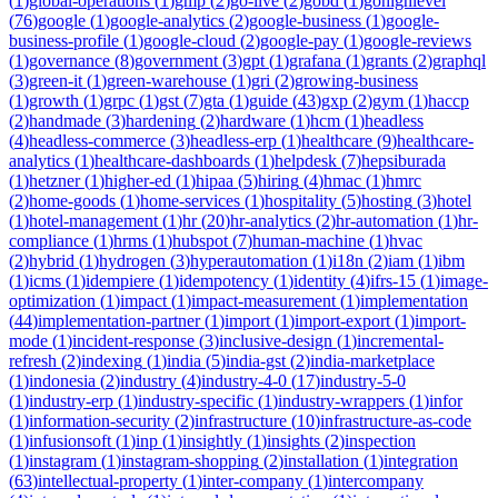
(
1
)
global-operations
(
1
)
gmp
(
2
)
go-live
(
2
)
gobd
(
1
)
gohighlevel
(
76
)
google
(
1
)
google-analytics
(
2
)
google-business
(
1
)
google-
business-profile
(
1
)
google-cloud
(
2
)
google-pay
(
1
)
google-reviews
(
1
)
governance
(
8
)
government
(
3
)
gpt
(
1
)
grafana
(
1
)
grants
(
2
)
graphql
(
3
)
green-it
(
1
)
green-warehouse
(
1
)
gri
(
2
)
growing-business
(
1
)
growth
(
1
)
grpc
(
1
)
gst
(
7
)
gta
(
1
)
guide
(
43
)
gxp
(
2
)
gym
(
1
)
haccp
(
2
)
handmade
(
3
)
hardening
(
2
)
hardware
(
1
)
hcm
(
1
)
headless
(
4
)
headless-commerce
(
3
)
headless-erp
(
1
)
healthcare
(
9
)
healthcare-
analytics
(
1
)
healthcare-dashboards
(
1
)
helpdesk
(
7
)
hepsiburada
(
1
)
hetzner
(
1
)
higher-ed
(
1
)
hipaa
(
5
)
hiring
(
4
)
hmac
(
1
)
hmrc
(
2
)
home-goods
(
1
)
home-services
(
1
)
hospitality
(
5
)
hosting
(
3
)
hotel
(
1
)
hotel-management
(
1
)
hr
(
20
)
hr-analytics
(
2
)
hr-automation
(
1
)
hr-
compliance
(
1
)
hrms
(
1
)
hubspot
(
7
)
human-machine
(
1
)
hvac
(
2
)
hybrid
(
1
)
hydrogen
(
3
)
hyperautomation
(
1
)
i18n
(
2
)
iam
(
1
)
ibm
(
1
)
icms
(
1
)
idempiere
(
1
)
idempotency
(
1
)
identity
(
4
)
ifrs-15
(
1
)
image-
optimization
(
1
)
impact
(
1
)
impact-measurement
(
1
)
implementation
(
44
)
implementation-partner
(
1
)
import
(
1
)
import-export
(
1
)
import-
mode
(
1
)
incident-response
(
3
)
inclusive-design
(
1
)
incremental-
refresh
(
2
)
indexing
(
1
)
india
(
5
)
india-gst
(
2
)
india-marketplace
(
1
)
indonesia
(
2
)
industry
(
4
)
industry-4-0
(
17
)
industry-5-0
(
1
)
industry-erp
(
1
)
industry-specific
(
1
)
industry-wrappers
(
1
)
infor
(
1
)
information-security
(
2
)
infrastructure
(
10
)
infrastructure-as-code
(
1
)
infusionsoft
(
1
)
inp
(
1
)
insightly
(
1
)
insights
(
2
)
inspection
(
1
)
instagram
(
1
)
instagram-shopping
(
2
)
installation
(
1
)
integration
(
63
)
intellectual-property
(
1
)
inter-company
(
1
)
intercompany