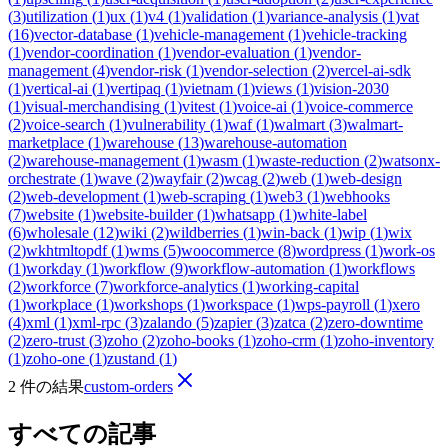
(
3
)
utilization
(
1
)
ux
(
1
)
v4
(
1
)
validation
(
1
)
variance-analysis
(
1
)
vat
(
16
)
vector-database
(
1
)
vehicle-management
(
1
)
vehicle-tracking
(
1
)
vendor-coordination
(
1
)
vendor-evaluation
(
1
)
vendor-
management
(
4
)
vendor-risk
(
1
)
vendor-selection
(
2
)
vercel-ai-sdk
(
1
)
vertical-ai
(
1
)
vertipaq
(
1
)
vietnam
(
1
)
views
(
1
)
vision-2030
(
1
)
visual-merchandising
(
1
)
vitest
(
1
)
voice-ai
(
1
)
voice-commerce
(
2
)
voice-search
(
1
)
vulnerability
(
1
)
waf
(
1
)
walmart
(
3
)
walmart-
marketplace
(
1
)
warehouse
(
13
)
warehouse-automation
(
2
)
warehouse-management
(
1
)
wasm
(
1
)
waste-reduction
(
2
)
watsonx-
orchestrate
(
1
)
wave
(
2
)
wayfair
(
2
)
wcag
(
2
)
web
(
1
)
web-design
(
2
)
web-development
(
1
)
web-scraping
(
1
)
web3
(
1
)
webhooks
(
7
)
website
(
1
)
website-builder
(
1
)
whatsapp
(
1
)
white-label
(
6
)
wholesale
(
12
)
wiki
(
2
)
wildberries
(
1
)
win-back
(
1
)
wip
(
1
)
wix
(
2
)
wkhtmltopdf
(
1
)
wms
(
5
)
woocommerce
(
8
)
wordpress
(
1
)
work-os
(
1
)
workday
(
1
)
workflow
(
9
)
workflow-automation
(
1
)
workflows
(
2
)
workforce
(
7
)
workforce-analytics
(
1
)
working-capital
(
1
)
workplace
(
1
)
workshops
(
1
)
workspace
(
1
)
wps-payroll
(
1
)
xero
(
4
)
xml
(
1
)
xml-rpc
(
3
)
zalando
(
5
)
zapier
(
3
)
zatca
(
2
)
zero-downtime
(
2
)
zero-trust
(
3
)
zoho
(
2
)
zoho-books
(
1
)
zoho-crm
(
1
)
zoho-inventory
(
1
)
zoho-one
(
1
)
zustand
(
1
)
2 件の結果
custom-orders
すべての記事