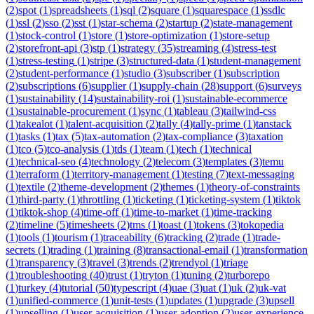
(
2
)
spot
(
1
)
spreadsheets
(
1
)
sql
(
2
)
square
(
1
)
squarespace
(
1
)
ssdlc
(
1
)
ssl
(
2
)
sso
(
2
)
sst
(
1
)
star-schema
(
2
)
startup
(
2
)
state-management
(
1
)
stock-control
(
1
)
store
(
1
)
store-optimization
(
1
)
store-setup
(
2
)
storefront-api
(
3
)
stp
(
1
)
strategy
(
35
)
streaming
(
4
)
stress-test
(
1
)
stress-testing
(
1
)
stripe
(
3
)
structured-data
(
1
)
student-management
(
2
)
student-performance
(
1
)
studio
(
3
)
subscriber
(
1
)
subscription
(
2
)
subscriptions
(
6
)
supplier
(
1
)
supply-chain
(
28
)
support
(
6
)
surveys
(
1
)
sustainability
(
14
)
sustainability-roi
(
1
)
sustainable-ecommerce
(
1
)
sustainable-procurement
(
1
)
sync
(
1
)
tableau
(
3
)
tailwind-css
(
1
)
takealot
(
1
)
talent-acquisition
(
2
)
tally
(
4
)
tally-prime
(
1
)
tanstack
(
1
)
tasks
(
1
)
tax
(
5
)
tax-automation
(
2
)
tax-compliance
(
3
)
taxation
(
1
)
tco
(
5
)
tco-analysis
(
1
)
tds
(
1
)
team
(
1
)
tech
(
1
)
technical
(
1
)
technical-seo
(
4
)
technology
(
2
)
telecom
(
3
)
templates
(
3
)
temu
(
1
)
terraform
(
1
)
territory-management
(
1
)
testing
(
7
)
text-messaging
(
1
)
textile
(
2
)
theme-development
(
2
)
themes
(
1
)
theory-of-constraints
(
1
)
third-party
(
1
)
throttling
(
1
)
ticketing
(
1
)
ticketing-system
(
1
)
tiktok
(
1
)
tiktok-shop
(
4
)
time-off
(
1
)
time-to-market
(
1
)
time-tracking
(
2
)
timeline
(
5
)
timesheets
(
2
)
tms
(
1
)
toast
(
1
)
tokens
(
3
)
tokopedia
(
1
)
tools
(
1
)
tourism
(
1
)
traceability
(
6
)
tracking
(
2
)
trade
(
1
)
trade-
secrets
(
1
)
trading
(
1
)
training
(
8
)
transactional-email
(
1
)
transformation
(
1
)
transparency
(
3
)
travel
(
3
)
trends
(
2
)
trendyol
(
1
)
triage
(
1
)
troubleshooting
(
40
)
trust
(
1
)
tryton
(
1
)
tuning
(
2
)
turborepo
(
1
)
turkey
(
4
)
tutorial
(
50
)
typescript
(
4
)
uae
(
3
)
uat
(
1
)
uk
(
2
)
uk-vat
(
1
)
unified-commerce
(
1
)
unit-tests
(
1
)
updates
(
1
)
upgrade
(
3
)
upsell
(
1
)
upselling
(
1
)
user-acquisition
(
1
)
user-adoption
(
2
)
user-experience