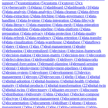
support
(
7
)
customization
(
5
)
customs
(
1
)
cutover
(
2
)
cx
(
1
)
cybersecurity
(
14
)
daraz
(
1
)
dashboard
(
2
)
dashboards
(
16
)
data
(
5
)
data-analysis
(
3
)
data-analytics
(
3
)
data-cleanup
(
2
)
data-driven
(
3
)
data-extraction
(
2
)
data-fetching
(
1
)
data-governance
(
1
)
data-
handling
(
1
)
data-hygiene
(
1
)
data-integration
(
2
)
data-lifecycle
(
1
)
data-literacy
(
1
)
data-mapping
(
1
)
data-mesh
(
1
)
data-migration
(
8
)
data-modeling
(
5
)
data-pipeline
(
1
)
data-platform
(
2
)
data-
preparation
(
1
)
data-privacy
(
4
)
data-protection
(
14
)
data-quality
(
4
)
data-refresh
(
2
)
data-residency
(
2
)
data-retention
(
1
)
data-transfer
(
4
)
data-visualization
(
5
)
data-warehouse
(
2
)
database
(
7
)
dataflows
(
1
)
datev
(
1
)
dawn
(
1
)
dax
(
7
)
deal-management
(
1
)
dealer
(
1
)
debugging
(
1
)
decentralized
(
1
)
decision
(
1
)
decision-framework
(
1
)
decision-making
(
1
)
decision-matrix
(
1
)
decision-tree
(
1
)
decorators
(
1
)
defect-detection
(
1
)
deliverability
(
1
)
delivery
(
1
)
delmiaworks
(
1
)
demand-forecasting
(
3
)
demand-planning
(
4
)
demand-sensing
(
1
)
dental
(
1
)
deployment
(
10
)
deployment-pipelines
(
1
)
design
(
2
)
design-system
(
1
)
developer
(
1
)
development
(
13
)
device-
management
(
1
)
devops
(
29
)
devsecops
(
1
)
dgfip
(
1
)
dian
(
1
)
digital
(
1
)
digital-adoption
(
1
)
digital-business
(
1
)
digital-health
(
1
)
digital-
maturity
(
1
)
digital-products
(
1
)
digital-transformation
(
22
)
digital-twin
(
2
)
digital-twins
(
1
)
directquery
(
1
)
disaster-recovery
(
1
)
discounts
(
2
)
distribution
(
4
)
diversity
(
1
)
dms
(
2
)
docker
(
3
)
docker-compose
(
1
)
doctype
(
1
)
document-management
(
3
)
document-processing
(
2
)
documentation
(
2
)
documents
(
4
)
dolibarr
(
1
)
domo
(
1
)
donor-
management
(
2
)
dpa
(
1
)
dpdp
(
1
)
dpo
(
1
)
drip-campaigns
(
1
)
drip-