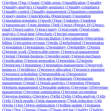
(
1
)
python
(
5
)
qa
(
1
)
qatar
(
1
)
qlik-sense
(
1
)
qualification
(
1
)
quality
(
3
)
quality-analytics
(
1
)
quality-assurance
(
1
)
quality-compliance
(
1
)
quality-control
(
2
)
quality-management
(
2
)
quantum-computing
(
1
)
query-tuning
(
1
)
quickbooks
(
8
)
quickstart
(
1
)
quotation
(
1
)
quotation-templates
(
1
)
qweb
(
3
)
rag
(
1
)
rakuten
(
1
)
ranking
(
1
)
ransomware
(
1
)
rate-limiting
(
3
)
rdl
(
1
)
react
(
8
)
react-19
(
2
)
react-
email
(
1
)
react-native
(
1
)
react-query
(
1
)
real-estate
(
5
)
real-estate-
analytics
(
1
)
real-time
(
4
)
recharts
(
1
)
recipe-management
(
1
)
recommendations
(
1
)
reconciliation
(
1
)
recruitment
(
6
)
recurring-
billing
(
1
)
recurring-revenue
(
5
)
redis
(
2
)
refurbished
(
1
)
registration
(
1
)
regulation
(
1
)
regulations
(
2
)
regulatory
(
3
)
reliability
(
2
)
remix
(
2
)
remote-work
(
2
)
renewable-energy
(
1
)
renewal-management
(
1
)
rental
(
3
)
rental-business
(
1
)
reorder-point
(
1
)
repeat-purchases
(
1
)
replication
(
1
)
report-generation
(
1
)
reporting
(
12
)
reports
(
3
)
repricing
(
1
)
reputation
(
1
)
reputation-management
(
2
)
reserved-
instances
(
1
)
resilience
(
2
)
resource-allocation
(
1
)
resource-planning
(
1
)
resource-scheduling
(
2
)
responsible-ai
(
2
)
responsive
(
2
)
responsive-design
(
1
)
rest-api
(
4
)
restaurant
(
5
)
restaurant-
management
(
1
)
retail
(
13
)
retail-analytics
(
1
)
retention
(
9
)
returns
(
4
)
returns-management
(
2
)
reusable-patterns
(
1
)
revenue
(
10
)
revenue-
management
(
1
)
revenue-optimization
(
1
)
revenue-recognition
(
5
)
reverse-logistics
(
2
)
reviews
(
5
)
rfid
(
2
)
rfm
(
1
)
rfm-analysis
(
1
)
rfp
(
1
)
rfq
(
1
)
rich-results
(
1
)
risk-management
(
7
)
risk-reduction
(
1
)
rls
(
4
)
rohs
(
1
)
roi
(
34
)
roi-optimization
(
1
)
rolling-update
(
1
)
romania
(
1
)
rpa
(
3
)
rsc
(
2
)
russia
(
2
)
saas
(
25
)
saas-pricing
(
1
)
safety
(
2
)
safety-