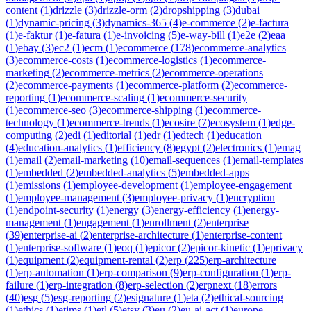
content
(
1
)
drizzle
(
3
)
drizzle-orm
(
2
)
dropshipping
(
3
)
dubai
(
1
)
dynamic-pricing
(
3
)
dynamics-365
(
4
)
e-commerce
(
2
)
e-factura
(
1
)
e-faktur
(
1
)
e-fatura
(
1
)
e-invoicing
(
5
)
e-way-bill
(
1
)
e2e
(
2
)
eaa
(
1
)
ebay
(
3
)
ec2
(
1
)
ecm
(
1
)
ecommerce
(
178
)
ecommerce-analytics
(
3
)
ecommerce-costs
(
1
)
ecommerce-logistics
(
1
)
ecommerce-
marketing
(
2
)
ecommerce-metrics
(
2
)
ecommerce-operations
(
2
)
ecommerce-payments
(
1
)
ecommerce-platform
(
2
)
ecommerce-
reporting
(
1
)
ecommerce-scaling
(
1
)
ecommerce-security
(
1
)
ecommerce-seo
(
3
)
ecommerce-shipping
(
1
)
ecommerce-
technology
(
1
)
ecommerce-trends
(
1
)
ecosire
(
7
)
ecosystem
(
1
)
edge-
computing
(
2
)
edi
(
1
)
editorial
(
1
)
edr
(
1
)
edtech
(
1
)
education
(
4
)
education-analytics
(
1
)
efficiency
(
8
)
egypt
(
2
)
electronics
(
1
)
emag
(
1
)
email
(
2
)
email-marketing
(
10
)
email-sequences
(
1
)
email-templates
(
1
)
embedded
(
2
)
embedded-analytics
(
5
)
embedded-apps
(
1
)
emissions
(
1
)
employee-development
(
1
)
employee-engagement
(
1
)
employee-management
(
3
)
employee-privacy
(
1
)
encryption
(
1
)
endpoint-security
(
1
)
energy
(
3
)
energy-efficiency
(
1
)
energy-
management
(
1
)
engagement
(
1
)
enrollment
(
2
)
enterprise
(
39
)
enterprise-ai
(
2
)
enterprise-architecture
(
1
)
enterprise-content
(
1
)
enterprise-software
(
1
)
eoq
(
1
)
epicor
(
2
)
epicor-kinetic
(
1
)
eprivacy
(
1
)
equipment
(
2
)
equipment-rental
(
2
)
erp
(
225
)
erp-architecture
(
1
)
erp-automation
(
1
)
erp-comparison
(
9
)
erp-configuration
(
1
)
erp-
failure
(
1
)
erp-integration
(
8
)
erp-selection
(
2
)
erpnext
(
18
)
errors
(
40
)
esg
(
5
)
esg-reporting
(
2
)
esignature
(
1
)
eta
(
2
)
ethical-sourcing
(
1
)
ethics
(
1
)
etims
(
1
)
etl
(
5
)
etsy
(
3
)
eu
(
2
)
eu-ai-act
(
1
)
europe