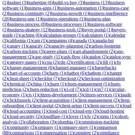
(
1
)
budget
(
3
)
budgeting
(
6
)
build-vs-buy
(
3
)
business
(
13
)
business
software
(
1
)
business-apps
(
1
)
business-automation
(
1
)
business-case
(
2
)
business-continuity
(
2
)
business-growth
(
1
)
business-intelligence
(
26
)
business-one
(
1
)
business-operations
(
1
)
business-plan
(
1
)
business-process
(
8
)
business-processes
(
1
)
business-software
(
1
)
business-strategy
(
12
)
business-tools
(
2
)
buyer-portal
(
1
)
buyers-
guide
(
1
)
caching
(
6
)
calculation-groups
(
1
)
calculators
(
1
)
calendar
(
3
)
california
(
1
)
cam
(
1
)
campaigns
(
4
)
canada
(
1
)
canada-hst
(
1
)
canary
(
1
)
capacity
(
2
)
capacity-planning
(
2
)
carbon-footprint
(
2
)
carbon-tracking
(
3
)
career-plans
(
1
)
cart-abandonment
(
2
)
case-
management
(
2
)
case-study
(
11
)
cash-flow
(
4
)
catalog
(
2
)
catalog-sync
(
1
)
category-pages
(
1
)
ccpa
(
2
)
cdn
(
2
)
certification
(
2
)
cfdi
(
1
)
cfo
(
2
)
change-management
(
6
)
channel-manager
(
1
)
chargebacks
(
1
)
chart-of-accounts
(
3
)
charts
(
1
)
chatbot
(
6
)
chatbots
(
1
)
chatgpt
(
2
)
cheat-sheet
(
1
)
checklist
(
7
)
checkout
(
2
)
checkout-optimization
(
2
)
chemical
(
2
)
china
(
1
)
churn
(
1
)
churn-management
(
1
)
churn-
prediction
(
2
)
churn-reduction
(
1
)
ci-cd
(
7
)
cicd
(
1
)
cin7
(
1
)
circular-
economy
(
1
)
cis
(
1
)
citizen-development
(
3
)
citizen-services
(
1
)
claude
(
2
)
clickfunnels
(
2
)
client-acquisition
(
1
)
client-management
(
2
)
client-
onboarding
(
1
)
client-portal
(
2
)
client-setup
(
1
)
client-success
(
1
)
cloud
(
8
)
cloud-accounting
(
1
)
cloud-cost
(
1
)
cloud-erp
(
3
)
cloud-hosting
(
2
)
cloud-security
(
2
)
cloudflare
(
1
)
clover
(
1
)
clv
(
2
)
cmms
(
1
)
cohort-
analysis
(
2
)
collaboration
(
3
)
colombia
(
1
)
commission-tracking
(
1
)
community
(
3
)
company
(
1
)
company-story
(
1
)
comparison
(
88
)
comparisons
(
1
)
compensation
(
1
)
compiere
(
2
)
compliance