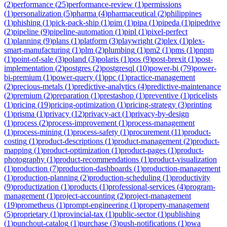
(
2
)
performance
(
25
)
performance-review
(
1
)
permissions
(
1
)
personalization
(
5
)
pharma
(
4
)
pharmaceutical
(
2
)
philippines
(
1
)
phishing
(
1
)
pick-pack-ship
(
1
)
pim
(
1
)
pipa
(
1
)
pipeda
(
1
)
pipedrive
(
2
)
pipeline
(
9
)
pipeline-automation
(
1
)
pipl
(
1
)
pixel-perfect
(
1
)
planning
(
9
)
plans
(
1
)
platform
(
3
)
playwright
(
2
)
plex
(
1
)
plex-
smart-manufacturing
(
1
)
plm
(
2
)
plumbing
(
1
)
pm2
(
1
)
pms
(
1
)
pnpm
(
1
)
point-of-sale
(
3
)
poland
(
3
)
polaris
(
1
)
pos
(
9
)
post-brexit
(
1
)
post-
implementation
(
2
)
postgres
(
2
)
postgresql
(
10
)
power-bi
(
79
)
power-
bi-premium
(
1
)
power-query
(
1
)
ppc
(
1
)
practice-management
(
2
)
precious-metals
(
1
)
predictive-analytics
(
4
)
predictive-maintenance
(
2
)
premium
(
2
)
preparation
(
1
)
prestashop
(
1
)
preventive
(
1
)
pricelists
(
1
)
pricing
(
19
)
pricing-optimization
(
1
)
pricing-strategy
(
3
)
printing
(
1
)
prisma
(
1
)
privacy
(
12
)
privacy-act
(
1
)
privacy-by-design
(
1
)
process
(
2
)
process-improvement
(
1
)
process-management
(
1
)
process-mining
(
1
)
process-safety
(
1
)
procurement
(
11
)
product-
costing
(
1
)
product-descriptions
(
1
)
product-management
(
2
)
product-
mapping
(
1
)
product-optimization
(
1
)
product-pages
(
1
)
product-
photography
(
1
)
product-recommendations
(
1
)
product-visualization
(
1
)
production
(
7
)
production-dashboards
(
1
)
production-management
(
1
)
production-planning
(
2
)
production-scheduling
(
1
)
productivity
(
9
)
productization
(
1
)
products
(
1
)
professional-services
(
4
)
program-
management
(
1
)
project-accounting
(
2
)
project-management
(
19
)
prometheus
(
1
)
prompt-engineering
(
1
)
property-management
(
5
)
proprietary
(
1
)
provincial-tax
(
1
)
public-sector
(
1
)
publishing
(
1
)
punchout-catalog
(
1
)
purchase
(
3
)
push-notifications
(
1
)
pwa