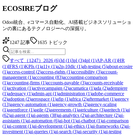
ECOSIREブログ
Odoo統合、eコマース自動化、AI搭載ビジネスソリューショ
ンの裏にあるテクノロジーへの深掘り。
1247
記事
1635
トピック
すべて（1247）
2026
(
6
)
3d
(
1
)
3pl
(
3
)
4pl
(
1
)
AP-AR
(
1
)
HR
(
1
)
IFRS
(
1
)
KPIs
(
1
)
a11y
(
1
)
a2p-10dlc
(
1
)
ab-testing
(
5
)
about-ecosire
(
1
)
access-control
(
2
)
access-rights
(
1
)
accessibility
(
3
)
account-
management
(
1
)
accounting
(
83
)
accounting-comparison
(
1
)
accounting-firms
(
1
)
accounts-payable
(
3
)
accounts-receivable
(
1
)
activation
(
1
)
activecampaign
(
2
)
acumatica
(
1
)
ada
(
2
)
adempiere
(
1
)
adequacy
(
1
)
admin-api
(
1
)
administration
(
1
)
adobe-commerce
(
2
)
adoption
(
2
)
aerospace
(
1
)
afip
(
1
)
africa
(
2
)
aftermarket
(
1
)
agency
(
13
)
agency-automation
(
1
)
agency-growth
(
2
)
agency-scaling
(
1
)
agentforce
(
1
)
agile
(
2
)
agreements
(
1
)
agriculture
(
3
)
agritech
(
1
)
ai
(
62
)
ai-agent
(
1
)
ai-agents
(
38
)
ai-analytics
(
2
)
ai-architecture
(
2
)
ai-
assistants
(
1
)
ai-automation
(
6
)
ai-bot
(
1
)
ai-chatbot
(
1
)
ai-comparison
(
1
)
ai-content
(
1
)
ai-development
(
1
)
ai-ethics
(
1
)
ai-frameworks
(
2
)
ai-
investment
(
1
)
ai-queries
(
1
)
ai-search
(
3
)
ai-security
(
1
)
ai-testing