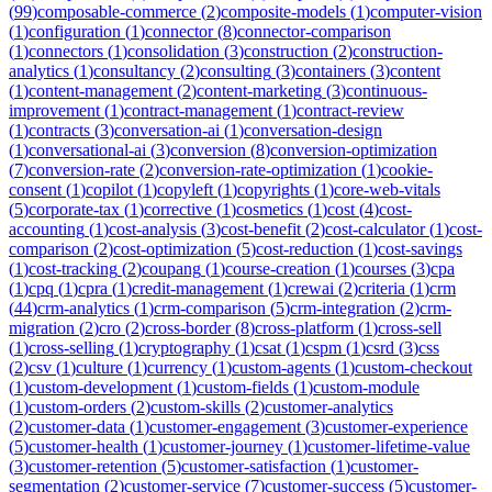
(
99
)
composable-commerce
(
2
)
composite-models
(
1
)
computer-vision
(
1
)
configuration
(
1
)
connector
(
8
)
connector-comparison
(
1
)
connectors
(
1
)
consolidation
(
3
)
construction
(
2
)
construction-
analytics
(
1
)
consultancy
(
2
)
consulting
(
3
)
containers
(
3
)
content
(
1
)
content-management
(
2
)
content-marketing
(
3
)
continuous-
improvement
(
1
)
contract-management
(
1
)
contract-review
(
1
)
contracts
(
3
)
conversation-ai
(
1
)
conversation-design
(
1
)
conversational-ai
(
3
)
conversion
(
8
)
conversion-optimization
(
7
)
conversion-rate
(
2
)
conversion-rate-optimization
(
1
)
cookie-
consent
(
1
)
copilot
(
1
)
copyleft
(
1
)
copyrights
(
1
)
core-web-vitals
(
5
)
corporate-tax
(
1
)
corrective
(
1
)
cosmetics
(
1
)
cost
(
4
)
cost-
accounting
(
1
)
cost-analysis
(
3
)
cost-benefit
(
2
)
cost-calculator
(
1
)
cost-
comparison
(
2
)
cost-optimization
(
5
)
cost-reduction
(
1
)
cost-savings
(
1
)
cost-tracking
(
2
)
coupang
(
1
)
course-creation
(
1
)
courses
(
3
)
cpa
(
1
)
cpq
(
1
)
cpra
(
1
)
credit-management
(
1
)
crewai
(
2
)
criteria
(
1
)
crm
(
44
)
crm-analytics
(
1
)
crm-comparison
(
5
)
crm-integration
(
2
)
crm-
migration
(
2
)
cro
(
2
)
cross-border
(
8
)
cross-platform
(
1
)
cross-sell
(
1
)
cross-selling
(
1
)
cryptography
(
1
)
csat
(
1
)
cspm
(
1
)
csrd
(
3
)
css
(
2
)
csv
(
1
)
culture
(
1
)
currency
(
1
)
custom-agents
(
1
)
custom-checkout
(
1
)
custom-development
(
1
)
custom-fields
(
1
)
custom-module
(
1
)
custom-orders
(
2
)
custom-skills
(
2
)
customer-analytics
(
2
)
customer-data
(
1
)
customer-engagement
(
3
)
customer-experience
(
5
)
customer-health
(
1
)
customer-journey
(
1
)
customer-lifetime-value
(
3
)
customer-retention
(
5
)
customer-satisfaction
(
1
)
customer-
segmentation
(
2
)
customer-service
(
7
)
customer-success
(
5
)
customer-