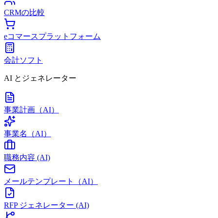
CRMの比較
eコマースプラットフォーム
会計ソフト
AI とジェネレーター
事業計画（AI）
事業名（AI）
職務内容 (AI)
メールテンプレート（AI）
RFP ジェネレーター (AI)