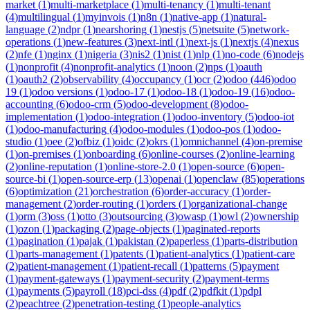
market
(
1
)
multi-marketplace
(
1
)
multi-tenancy
(
1
)
multi-tenant
(
4
)
multilingual
(
1
)
myinvois
(
1
)
n8n
(
1
)
native-app
(
1
)
natural-
language
(
2
)
ndpr
(
1
)
nearshoring
(
1
)
nestjs
(
5
)
netsuite
(
5
)
network-
operations
(
1
)
new-features
(
3
)
next-intl
(
1
)
next-js
(
1
)
nextjs
(
4
)
nexus
(
2
)
nfe
(
1
)
nginx
(
1
)
nigeria
(
3
)
nis2
(
1
)
nist
(
1
)
nlp
(
1
)
no-code
(
6
)
nodejs
(
1
)
nonprofit
(
4
)
nonprofit-analytics
(
1
)
noon
(
2
)
nps
(
1
)
oauth
(
1
)
oauth2
(
2
)
observability
(
4
)
occupancy
(
1
)
ocr
(
2
)
odoo
(
446
)
odoo
19
(
1
)
odoo versions
(
1
)
odoo-17
(
1
)
odoo-18
(
1
)
odoo-19
(
16
)
odoo-
accounting
(
6
)
odoo-crm
(
5
)
odoo-development
(
8
)
odoo-
implementation
(
1
)
odoo-integration
(
1
)
odoo-inventory
(
5
)
odoo-iot
(
1
)
odoo-manufacturing
(
4
)
odoo-modules
(
1
)
odoo-pos
(
1
)
odoo-
studio
(
1
)
oee
(
2
)
ofbiz
(
1
)
oidc
(
2
)
okrs
(
1
)
omnichannel
(
4
)
on-premise
(
1
)
on-premises
(
1
)
onboarding
(
6
)
online-courses
(
2
)
online-learning
(
2
)
online-reputation
(
1
)
online-store-2.0
(
1
)
open-source
(
6
)
open-
source-bi
(
1
)
open-source-erp
(
13
)
openai
(
1
)
openclaw
(
85
)
operations
(
6
)
optimization
(
21
)
orchestration
(
6
)
order-accuracy
(
1
)
order-
management
(
2
)
order-routing
(
1
)
orders
(
1
)
organizational-change
(
1
)
orm
(
3
)
oss
(
1
)
otto
(
3
)
outsourcing
(
3
)
owasp
(
1
)
owl
(
2
)
ownership
(
1
)
ozon
(
1
)
packaging
(
2
)
page-objects
(
1
)
paginated-reports
(
1
)
pagination
(
1
)
pajak
(
1
)
pakistan
(
2
)
paperless
(
1
)
parts-distribution
(
1
)
parts-management
(
1
)
patents
(
1
)
patient-analytics
(
1
)
patient-care
(
2
)
patient-management
(
1
)
patient-recall
(
1
)
patterns
(
5
)
payment
(
1
)
payment-gateways
(
1
)
payment-security
(
2
)
payment-terms
(
1
)
payments
(
5
)
payroll
(
18
)
pci-dss
(
4
)
pdf
(
2
)
pdfkit
(
1
)
pdpl
(
2
)
peachtree
(
2
)
penetration-testing
(
1
)
people-analytics