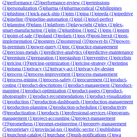
(
2
)
performance
(
25
)
performance-review
(
1
)
permissions
(
1
)
personalization
(
5
)
pharma
(
4
)
pharmaceutical
(
2
)
philippines
(
1
)
phishing
(
1
)
pick-pack-ship
(
1
)
pim
(
1
)
pipa
(
1
)
pipeda
(
1
)
pipedrive
(
2
)
pipeline
(
9
)
pipeline-automation
(
1
)
pipl
(
1
)
pixel-perfect
(
1
)
planning
(
9
)
plans
(
1
)
platform
(
3
)
playwright
(
2
)
plex
(
1
)
plex-
smart-manufacturing
(
1
)
plm
(
2
)
plumbing
(
1
)
pm2
(
1
)
pms
(
1
)
pnpm
(
1
)
point-of-sale
(
3
)
poland
(
3
)
polaris
(
1
)
pos
(
9
)
post-brexit
(
1
)
post-
implementation
(
2
)
postgres
(
2
)
postgresql
(
10
)
power-bi
(
79
)
power-
bi-premium
(
1
)
power-query
(
1
)
ppc
(
1
)
practice-management
(
2
)
precious-metals
(
1
)
predictive-analytics
(
4
)
predictive-maintenance
(
2
)
premium
(
2
)
preparation
(
1
)
prestashop
(
1
)
preventive
(
1
)
pricelists
(
1
)
pricing
(
19
)
pricing-optimization
(
1
)
pricing-strategy
(
3
)
printing
(
1
)
prisma
(
1
)
privacy
(
12
)
privacy-act
(
1
)
privacy-by-design
(
1
)
process
(
2
)
process-improvement
(
1
)
process-management
(
1
)
process-mining
(
1
)
process-safety
(
1
)
procurement
(
11
)
product-
costing
(
1
)
product-descriptions
(
1
)
product-management
(
2
)
product-
mapping
(
1
)
product-optimization
(
1
)
product-pages
(
1
)
product-
photography
(
1
)
product-recommendations
(
1
)
product-visualization
(
1
)
production
(
7
)
production-dashboards
(
1
)
production-management
(
1
)
production-planning
(
2
)
production-scheduling
(
1
)
productivity
(
9
)
productization
(
1
)
products
(
1
)
professional-services
(
4
)
program-
management
(
1
)
project-accounting
(
2
)
project-management
(
19
)
prometheus
(
1
)
prompt-engineering
(
1
)
property-management
(
5
)
proprietary
(
1
)
provincial-tax
(
1
)
public-sector
(
1
)
publishing
(
1
)
punchout-catalog
(
1
)
purchase
(
3
)
push-notifications
(
1
)
pwa