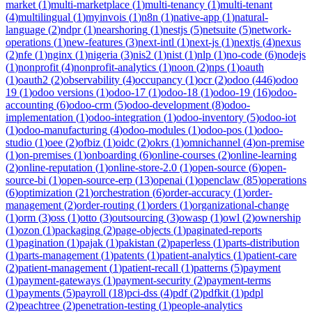
market
(
1
)
multi-marketplace
(
1
)
multi-tenancy
(
1
)
multi-tenant
(
4
)
multilingual
(
1
)
myinvois
(
1
)
n8n
(
1
)
native-app
(
1
)
natural-
language
(
2
)
ndpr
(
1
)
nearshoring
(
1
)
nestjs
(
5
)
netsuite
(
5
)
network-
operations
(
1
)
new-features
(
3
)
next-intl
(
1
)
next-js
(
1
)
nextjs
(
4
)
nexus
(
2
)
nfe
(
1
)
nginx
(
1
)
nigeria
(
3
)
nis2
(
1
)
nist
(
1
)
nlp
(
1
)
no-code
(
6
)
nodejs
(
1
)
nonprofit
(
4
)
nonprofit-analytics
(
1
)
noon
(
2
)
nps
(
1
)
oauth
(
1
)
oauth2
(
2
)
observability
(
4
)
occupancy
(
1
)
ocr
(
2
)
odoo
(
446
)
odoo
19
(
1
)
odoo versions
(
1
)
odoo-17
(
1
)
odoo-18
(
1
)
odoo-19
(
16
)
odoo-
accounting
(
6
)
odoo-crm
(
5
)
odoo-development
(
8
)
odoo-
implementation
(
1
)
odoo-integration
(
1
)
odoo-inventory
(
5
)
odoo-iot
(
1
)
odoo-manufacturing
(
4
)
odoo-modules
(
1
)
odoo-pos
(
1
)
odoo-
studio
(
1
)
oee
(
2
)
ofbiz
(
1
)
oidc
(
2
)
okrs
(
1
)
omnichannel
(
4
)
on-premise
(
1
)
on-premises
(
1
)
onboarding
(
6
)
online-courses
(
2
)
online-learning
(
2
)
online-reputation
(
1
)
online-store-2.0
(
1
)
open-source
(
6
)
open-
source-bi
(
1
)
open-source-erp
(
13
)
openai
(
1
)
openclaw
(
85
)
operations
(
6
)
optimization
(
21
)
orchestration
(
6
)
order-accuracy
(
1
)
order-
management
(
2
)
order-routing
(
1
)
orders
(
1
)
organizational-change
(
1
)
orm
(
3
)
oss
(
1
)
otto
(
3
)
outsourcing
(
3
)
owasp
(
1
)
owl
(
2
)
ownership
(
1
)
ozon
(
1
)
packaging
(
2
)
page-objects
(
1
)
paginated-reports
(
1
)
pagination
(
1
)
pajak
(
1
)
pakistan
(
2
)
paperless
(
1
)
parts-distribution
(
1
)
parts-management
(
1
)
patents
(
1
)
patient-analytics
(
1
)
patient-care
(
2
)
patient-management
(
1
)
patient-recall
(
1
)
patterns
(
5
)
payment
(
1
)
payment-gateways
(
1
)
payment-security
(
2
)
payment-terms
(
1
)
payments
(
5
)
payroll
(
18
)
pci-dss
(
4
)
pdf
(
2
)
pdfkit
(
1
)
pdpl
(
2
)
peachtree
(
2
)
penetration-testing
(
1
)
people-analytics