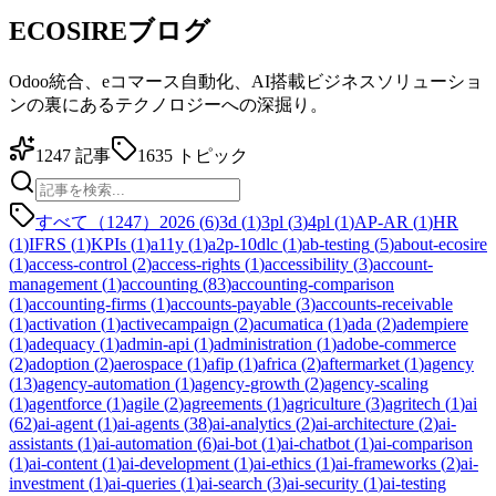
ECOSIREブログ
Odoo統合、eコマース自動化、AI搭載ビジネスソリューショ
ンの裏にあるテクノロジーへの深掘り。
1247
記事
1635
トピック
すべて（1247）
2026
(
6
)
3d
(
1
)
3pl
(
3
)
4pl
(
1
)
AP-AR
(
1
)
HR
(
1
)
IFRS
(
1
)
KPIs
(
1
)
a11y
(
1
)
a2p-10dlc
(
1
)
ab-testing
(
5
)
about-ecosire
(
1
)
access-control
(
2
)
access-rights
(
1
)
accessibility
(
3
)
account-
management
(
1
)
accounting
(
83
)
accounting-comparison
(
1
)
accounting-firms
(
1
)
accounts-payable
(
3
)
accounts-receivable
(
1
)
activation
(
1
)
activecampaign
(
2
)
acumatica
(
1
)
ada
(
2
)
adempiere
(
1
)
adequacy
(
1
)
admin-api
(
1
)
administration
(
1
)
adobe-commerce
(
2
)
adoption
(
2
)
aerospace
(
1
)
afip
(
1
)
africa
(
2
)
aftermarket
(
1
)
agency
(
13
)
agency-automation
(
1
)
agency-growth
(
2
)
agency-scaling
(
1
)
agentforce
(
1
)
agile
(
2
)
agreements
(
1
)
agriculture
(
3
)
agritech
(
1
)
ai
(
62
)
ai-agent
(
1
)
ai-agents
(
38
)
ai-analytics
(
2
)
ai-architecture
(
2
)
ai-
assistants
(
1
)
ai-automation
(
6
)
ai-bot
(
1
)
ai-chatbot
(
1
)
ai-comparison
(
1
)
ai-content
(
1
)
ai-development
(
1
)
ai-ethics
(
1
)
ai-frameworks
(
2
)
ai-
investment
(
1
)
ai-queries
(
1
)
ai-search
(
3
)
ai-security
(
1
)
ai-testing