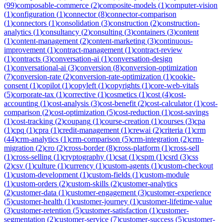
(
99
)
composable-commerce
(
2
)
composite-models
(
1
)
computer-vision
(
1
)
configuration
(
1
)
connector
(
8
)
connector-comparison
(
1
)
connectors
(
1
)
consolidation
(
3
)
construction
(
2
)
construction-
analytics
(
1
)
consultancy
(
2
)
consulting
(
3
)
containers
(
3
)
content
(
1
)
content-management
(
2
)
content-marketing
(
3
)
continuous-
improvement
(
1
)
contract-management
(
1
)
contract-review
(
1
)
contracts
(
3
)
conversation-ai
(
1
)
conversation-design
(
1
)
conversational-ai
(
3
)
conversion
(
8
)
conversion-optimization
(
7
)
conversion-rate
(
2
)
conversion-rate-optimization
(
1
)
cookie-
consent
(
1
)
copilot
(
1
)
copyleft
(
1
)
copyrights
(
1
)
core-web-vitals
(
5
)
corporate-tax
(
1
)
corrective
(
1
)
cosmetics
(
1
)
cost
(
4
)
cost-
accounting
(
1
)
cost-analysis
(
3
)
cost-benefit
(
2
)
cost-calculator
(
1
)
cost-
comparison
(
2
)
cost-optimization
(
5
)
cost-reduction
(
1
)
cost-savings
(
1
)
cost-tracking
(
2
)
coupang
(
1
)
course-creation
(
1
)
courses
(
3
)
cpa
(
1
)
cpq
(
1
)
cpra
(
1
)
credit-management
(
1
)
crewai
(
2
)
criteria
(
1
)
crm
(
44
)
crm-analytics
(
1
)
crm-comparison
(
5
)
crm-integration
(
2
)
crm-
migration
(
2
)
cro
(
2
)
cross-border
(
8
)
cross-platform
(
1
)
cross-sell
(
1
)
cross-selling
(
1
)
cryptography
(
1
)
csat
(
1
)
cspm
(
1
)
csrd
(
3
)
css
(
2
)
csv
(
1
)
culture
(
1
)
currency
(
1
)
custom-agents
(
1
)
custom-checkout
(
1
)
custom-development
(
1
)
custom-fields
(
1
)
custom-module
(
1
)
custom-orders
(
2
)
custom-skills
(
2
)
customer-analytics
(
2
)
customer-data
(
1
)
customer-engagement
(
3
)
customer-experience
(
5
)
customer-health
(
1
)
customer-journey
(
1
)
customer-lifetime-value
(
3
)
customer-retention
(
5
)
customer-satisfaction
(
1
)
customer-
segmentation
(
2
)
customer-service
(
7
)
customer-success
(
5
)
customer-