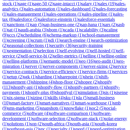
stock
(
1
)
sage
(
1
)
sage-50
(
2
)
sage-intacct
(
1
)
salary
(
1
)
sales
(
19
)
sales-
analytics
(
3
)
sales-automation
(
1
)
sales-dashboard
(
2
)
sales-forecasting
(
1
)
sales-management
(
1
)
sales-operations
(
1
)
sales-pipeline
(
1
)
sales-
tax
(
8
)
salesforce
(
5
)
salesforce-einstein
(
1
)
salesforce-essentials
(
1
)
sanctions
(
1
)
sap
(
5
)
sap-business-one
(
2
)
sap-hana
(
1
)
sars
(
2
)
sasb
(
1
)
sat
(
1
)
saudi-arabia
(
3
)
sbom
(
1
)
scada
(
1
)
scalability
(
3
)
scaling
(
9
)
sccs
(
2
)
scheduling
(
6
)
schema-markup
(
1
)
school-management
(
1
)
screening
(
1
)
scrum
(
1
)
sdi
(
1
)
search-engine
(
1
)
search-optimization
(
2
)
seasonal-collections
(
1
)
security
(
36
)
security-training
(
1
)
segmentation
(
2
)
selection
(
1
)
self-evolving
(
1
)
self-hosted
(
1
)
self-
service
(
2
)
self-service-bi
(
2
)
seller-metrics
(
1
)
selling
(
1
)
selling-online
(
1
)
selling-platforms
(
1
)
semantic-model
(
1
)
seo
(
16
)
seo-audit
(
1
)
seo-
migration
(
1
)
server
(
1
)
server-components
(
1
)
server-sizing
(
2
)
service
(
1
)
service-contracts
(
1
)
service-efficiency
(
1
)
service-firms
(
1
)
services
(
1
)
setup
(
2
)
sgk
(
1
)
sharding
(
1
)
sharepoint
(
1
)
shein
(
1
)
shift-
management
(
3
)
shipping
(
4
)
shop-floor
(
2
)
shopee
(
2
)
shopify
(
113
)
shopify-api
(
1
)
shopify-flow
(
1
)
shopify-partners
(
1
)
shopify-
payments
(
1
)
shopify-plus
(
8
)
shopifyql
(
1
)
simulation
(
3
)
sis
(
1
)
sisense
(
1
)
six-sigma
(
1
)
sizing
(
1
)
skills
(
4
)
sku
(
1
)
sla
(
5
)
small-business
(
10
)
smart-factory
(
1
)
smart-narratives
(
1
)
smart-warehouse
(
1
)
smb
(
9
)
sms-marketing
(
5
)
snapshots
(
1
)
snowflake
(
1
)
soc2
(
5
)
social-
commerce
(
5
)
software
(
4
)
software-comparison
(
1
)
software-
development
(
1
)
software-selection
(
2
)
software-stack
(
1
)
solar-energy
(
1
)
solutions
(
1
)
sop
(
2
)
south-africa
(
3
)
south-asia
(
1
)
south-korea
(
1
)
southeast-asia
(
2
)
spc
(
1
)
specialty
(
1
)
speed
(
1
)
speed-optimization