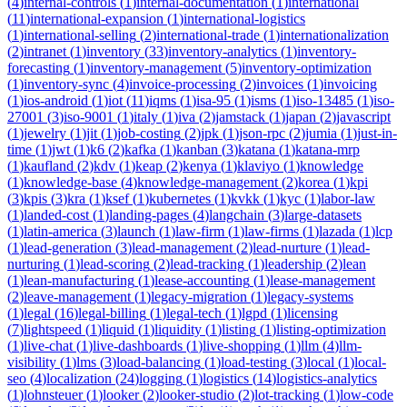
(
4
)
internal-controls
(
1
)
internal-documentation
(
1
)
international
(
11
)
international-expansion
(
1
)
international-logistics
(
1
)
international-selling
(
2
)
international-trade
(
1
)
internationalization
(
2
)
intranet
(
1
)
inventory
(
33
)
inventory-analytics
(
1
)
inventory-
forecasting
(
1
)
inventory-management
(
5
)
inventory-optimization
(
1
)
inventory-sync
(
4
)
invoice-processing
(
2
)
invoices
(
1
)
invoicing
(
1
)
ios-android
(
1
)
iot
(
11
)
iqms
(
1
)
isa-95
(
1
)
isms
(
1
)
iso-13485
(
1
)
iso-
27001
(
3
)
iso-9001
(
1
)
italy
(
1
)
iva
(
2
)
jamstack
(
1
)
japan
(
2
)
javascript
(
1
)
jewelry
(
1
)
jit
(
1
)
job-costing
(
2
)
jpk
(
1
)
json-rpc
(
2
)
jumia
(
1
)
just-in-
time
(
1
)
jwt
(
1
)
k6
(
2
)
kafka
(
1
)
kanban
(
3
)
katana
(
1
)
katana-mrp
(
1
)
kaufland
(
2
)
kdv
(
1
)
keap
(
2
)
kenya
(
1
)
klaviyo
(
1
)
knowledge
(
1
)
knowledge-base
(
4
)
knowledge-management
(
2
)
korea
(
1
)
kpi
(
3
)
kpis
(
3
)
kra
(
1
)
ksef
(
1
)
kubernetes
(
1
)
kvkk
(
1
)
kyc
(
1
)
labor-law
(
1
)
landed-cost
(
1
)
landing-pages
(
4
)
langchain
(
3
)
large-datasets
(
1
)
latin-america
(
3
)
launch
(
1
)
law-firm
(
1
)
law-firms
(
1
)
lazada
(
1
)
lcp
(
1
)
lead-generation
(
3
)
lead-management
(
2
)
lead-nurture
(
1
)
lead-
nurturing
(
1
)
lead-scoring
(
2
)
lead-tracking
(
1
)
leadership
(
2
)
lean
(
1
)
lean-manufacturing
(
1
)
lease-accounting
(
1
)
lease-management
(
2
)
leave-management
(
1
)
legacy-migration
(
1
)
legacy-systems
(
1
)
legal
(
16
)
legal-billing
(
1
)
legal-tech
(
1
)
lgpd
(
1
)
licensing
(
7
)
lightspeed
(
1
)
liquid
(
1
)
liquidity
(
1
)
listing
(
1
)
listing-optimization
(
1
)
live-chat
(
1
)
live-dashboards
(
1
)
live-shopping
(
1
)
llm
(
4
)
llm-
visibility
(
1
)
lms
(
3
)
load-balancing
(
1
)
load-testing
(
3
)
local
(
1
)
local-
seo
(
4
)
localization
(
24
)
logging
(
1
)
logistics
(
14
)
logistics-analytics
(
1
)
lohnsteuer
(
1
)
looker
(
2
)
looker-studio
(
2
)
lot-tracking
(
1
)
low-code