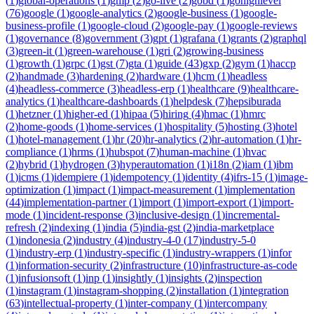
(
1
)
global-operations
(
1
)
gmp
(
2
)
go-live
(
2
)
gobd
(
1
)
gohighlevel
(
76
)
google
(
1
)
google-analytics
(
2
)
google-business
(
1
)
google-
business-profile
(
1
)
google-cloud
(
2
)
google-pay
(
1
)
google-reviews
(
1
)
governance
(
8
)
government
(
3
)
gpt
(
1
)
grafana
(
1
)
grants
(
2
)
graphql
(
3
)
green-it
(
1
)
green-warehouse
(
1
)
gri
(
2
)
growing-business
(
1
)
growth
(
1
)
grpc
(
1
)
gst
(
7
)
gta
(
1
)
guide
(
43
)
gxp
(
2
)
gym
(
1
)
haccp
(
2
)
handmade
(
3
)
hardening
(
2
)
hardware
(
1
)
hcm
(
1
)
headless
(
4
)
headless-commerce
(
3
)
headless-erp
(
1
)
healthcare
(
9
)
healthcare-
analytics
(
1
)
healthcare-dashboards
(
1
)
helpdesk
(
7
)
hepsiburada
(
1
)
hetzner
(
1
)
higher-ed
(
1
)
hipaa
(
5
)
hiring
(
4
)
hmac
(
1
)
hmrc
(
2
)
home-goods
(
1
)
home-services
(
1
)
hospitality
(
5
)
hosting
(
3
)
hotel
(
1
)
hotel-management
(
1
)
hr
(
20
)
hr-analytics
(
2
)
hr-automation
(
1
)
hr-
compliance
(
1
)
hrms
(
1
)
hubspot
(
7
)
human-machine
(
1
)
hvac
(
2
)
hybrid
(
1
)
hydrogen
(
3
)
hyperautomation
(
1
)
i18n
(
2
)
iam
(
1
)
ibm
(
1
)
icms
(
1
)
idempiere
(
1
)
idempotency
(
1
)
identity
(
4
)
ifrs-15
(
1
)
image-
optimization
(
1
)
impact
(
1
)
impact-measurement
(
1
)
implementation
(
44
)
implementation-partner
(
1
)
import
(
1
)
import-export
(
1
)
import-
mode
(
1
)
incident-response
(
3
)
inclusive-design
(
1
)
incremental-
refresh
(
2
)
indexing
(
1
)
india
(
5
)
india-gst
(
2
)
india-marketplace
(
1
)
indonesia
(
2
)
industry
(
4
)
industry-4-0
(
17
)
industry-5-0
(
1
)
industry-erp
(
1
)
industry-specific
(
1
)
industry-wrappers
(
1
)
infor
(
1
)
information-security
(
2
)
infrastructure
(
10
)
infrastructure-as-code
(
1
)
infusionsoft
(
1
)
inp
(
1
)
insightly
(
1
)
insights
(
2
)
inspection
(
1
)
instagram
(
1
)
instagram-shopping
(
2
)
installation
(
1
)
integration
(
63
)
intellectual-property
(
1
)
inter-company
(
1
)
intercompany