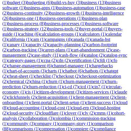
(
1
)
budget
(
3
)
budgeting
(
6
)
build-vs-buy
(
3
)
business
(
13
)
business
software
(
1
)
business-apps
(
1
)
business-automation
(
1
)
business-case
(
2
)
business-continuity
(
2
)
business-growth
(
1
)
business-intelligence
(
26
)
business-one
(
1
)
business-operations
(
1
)
business-plan
(
1
)
business-process
(
8
)
business-processes
(
1
)
business-software
(
1
)
business-strategy
(
12
)
business-tools
(
2
)
buyer-portal
(
1
)
buyers-
guide
(
1
)
caching
(
6
)
calculation-groups
(
1
)
calculators
(
1
)
calendar
(
3
)
california
(
1
)
cam
(
1
)
campaigns
(
4
)
canada
(
1
)
canada-hst
(
1
)
canary
(
1
)
capacity
(
2
)
capacity-planning
(
2
)
carbon-footprint
(
2
)
carbon-tracking
(
3
)
career-plans
(
1
)
cart-abandonment
(
2
)
case-
management
(
2
)
case-study
(
11
)
cash-flow
(
4
)
catalog
(
2
)
catalog-sync
(
1
)
category-pages
(
1
)
ccpa
(
2
)
cdn
(
2
)
certification
(
2
)
cfdi
(
1
)
cfo
(
2
)
change-management
(
6
)
channel-manager
(
1
)
chargebacks
(
1
)
chart-of-accounts
(
3
)
charts
(
1
)
chatbot
(
6
)
chatbots
(
1
)
chatgpt
(
2
)
cheat-sheet
(
1
)
checklist
(
7
)
checkout
(
2
)
checkout-optimization
(
2
)
chemical
(
2
)
china
(
1
)
churn
(
1
)
churn-management
(
1
)
churn-
prediction
(
2
)
churn-reduction
(
1
)
ci-cd
(
7
)
cicd
(
1
)
cin7
(
1
)
circular-
economy
(
1
)
cis
(
1
)
citizen-development
(
3
)
citizen-services
(
1
)
claude
(
2
)
clickfunnels
(
2
)
client-acquisition
(
1
)
client-management
(
2
)
client-
onboarding
(
1
)
client-portal
(
2
)
client-setup
(
1
)
client-success
(
1
)
cloud
(
8
)
cloud-accounting
(
1
)
cloud-cost
(
1
)
cloud-erp
(
3
)
cloud-hosting
(
2
)
cloud-security
(
2
)
cloudflare
(
1
)
clover
(
1
)
clv
(
2
)
cmms
(
1
)
cohort-
analysis
(
2
)
collaboration
(
3
)
colombia
(
1
)
commission-tracking
(
1
)
community
(
3
)
company
(
1
)
company-story
(
1
)
comparison
(
88
)
comparisons
(
1
)
compensation
(
1
)
compiere
(
2
)
compliance