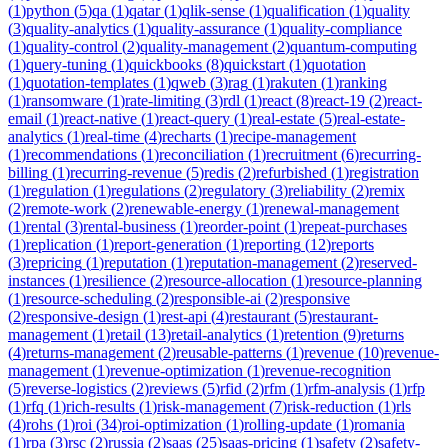
(
1
)
python
(
5
)
qa
(
1
)
qatar
(
1
)
qlik-sense
(
1
)
qualification
(
1
)
quality
(
3
)
quality-analytics
(
1
)
quality-assurance
(
1
)
quality-compliance
(
1
)
quality-control
(
2
)
quality-management
(
2
)
quantum-computing
(
1
)
query-tuning
(
1
)
quickbooks
(
8
)
quickstart
(
1
)
quotation
(
1
)
quotation-templates
(
1
)
qweb
(
3
)
rag
(
1
)
rakuten
(
1
)
ranking
(
1
)
ransomware
(
1
)
rate-limiting
(
3
)
rdl
(
1
)
react
(
8
)
react-19
(
2
)
react-
email
(
1
)
react-native
(
1
)
react-query
(
1
)
real-estate
(
5
)
real-estate-
analytics
(
1
)
real-time
(
4
)
recharts
(
1
)
recipe-management
(
1
)
recommendations
(
1
)
reconciliation
(
1
)
recruitment
(
6
)
recurring-
billing
(
1
)
recurring-revenue
(
5
)
redis
(
2
)
refurbished
(
1
)
registration
(
1
)
regulation
(
1
)
regulations
(
2
)
regulatory
(
3
)
reliability
(
2
)
remix
(
2
)
remote-work
(
2
)
renewable-energy
(
1
)
renewal-management
(
1
)
rental
(
3
)
rental-business
(
1
)
reorder-point
(
1
)
repeat-purchases
(
1
)
replication
(
1
)
report-generation
(
1
)
reporting
(
12
)
reports
(
3
)
repricing
(
1
)
reputation
(
1
)
reputation-management
(
2
)
reserved-
instances
(
1
)
resilience
(
2
)
resource-allocation
(
1
)
resource-planning
(
1
)
resource-scheduling
(
2
)
responsible-ai
(
2
)
responsive
(
2
)
responsive-design
(
1
)
rest-api
(
4
)
restaurant
(
5
)
restaurant-
management
(
1
)
retail
(
13
)
retail-analytics
(
1
)
retention
(
9
)
returns
(
4
)
returns-management
(
2
)
reusable-patterns
(
1
)
revenue
(
10
)
revenue-
management
(
1
)
revenue-optimization
(
1
)
revenue-recognition
(
5
)
reverse-logistics
(
2
)
reviews
(
5
)
rfid
(
2
)
rfm
(
1
)
rfm-analysis
(
1
)
rfp
(
1
)
rfq
(
1
)
rich-results
(
1
)
risk-management
(
7
)
risk-reduction
(
1
)
rls
(
4
)
rohs
(
1
)
roi
(
34
)
roi-optimization
(
1
)
rolling-update
(
1
)
romania
(
1
)
rpa
(
3
)
rsc
(
2
)
russia
(
2
)
saas
(
25
)
saas-pricing
(
1
)
safety
(
2
)
safety-