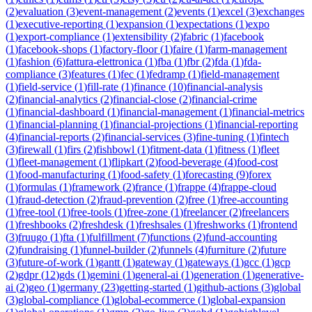
(
2
)
evaluation
(
3
)
event-management
(
2
)
events
(
1
)
excel
(
3
)
exchanges
(
1
)
executive-reporting
(
1
)
expansion
(
1
)
expectations
(
1
)
expo
(
1
)
export-compliance
(
1
)
extensibility
(
2
)
fabric
(
1
)
facebook
(
1
)
facebook-shops
(
1
)
factory-floor
(
1
)
faire
(
1
)
farm-management
(
1
)
fashion
(
6
)
fattura-elettronica
(
1
)
fba
(
1
)
fbr
(
2
)
fda
(
1
)
fda-
compliance
(
3
)
features
(
1
)
fec
(
1
)
fedramp
(
1
)
field-management
(
1
)
field-service
(
1
)
fill-rate
(
1
)
finance
(
10
)
financial-analysis
(
2
)
financial-analytics
(
2
)
financial-close
(
2
)
financial-crime
(
1
)
financial-dashboard
(
1
)
financial-management
(
1
)
financial-metrics
(
1
)
financial-planning
(
1
)
financial-projections
(
1
)
financial-reporting
(
4
)
financial-reports
(
2
)
financial-services
(
3
)
fine-tuning
(
1
)
fintech
(
3
)
firewall
(
1
)
firs
(
2
)
fishbowl
(
1
)
fitment-data
(
1
)
fitness
(
1
)
fleet
(
1
)
fleet-management
(
1
)
flipkart
(
2
)
food-beverage
(
4
)
food-cost
(
1
)
food-manufacturing
(
1
)
food-safety
(
1
)
forecasting
(
9
)
forex
(
1
)
formulas
(
1
)
framework
(
2
)
france
(
1
)
frappe
(
4
)
frappe-cloud
(
1
)
fraud-detection
(
2
)
fraud-prevention
(
2
)
free
(
1
)
free-accounting
(
1
)
free-tool
(
1
)
free-tools
(
1
)
free-zone
(
1
)
freelancer
(
2
)
freelancers
(
1
)
freshbooks
(
2
)
freshdesk
(
1
)
freshsales
(
1
)
freshworks
(
1
)
frontend
(
3
)
fruugo
(
1
)
fta
(
1
)
fulfillment
(
7
)
functions
(
2
)
fund-accounting
(
2
)
fundraising
(
1
)
funnel-builder
(
2
)
funnels
(
4
)
furniture
(
2
)
future
(
3
)
future-of-work
(
1
)
gantt
(
1
)
gateway
(
1
)
gateways
(
1
)
gcc
(
1
)
gcp
(
2
)
gdpr
(
12
)
gds
(
1
)
gemini
(
1
)
general-ai
(
1
)
generation
(
1
)
generative-
ai
(
2
)
geo
(
1
)
germany
(
23
)
getting-started
(
1
)
github-actions
(
3
)
global
(
3
)
global-compliance
(
1
)
global-ecommerce
(
1
)
global-expansion