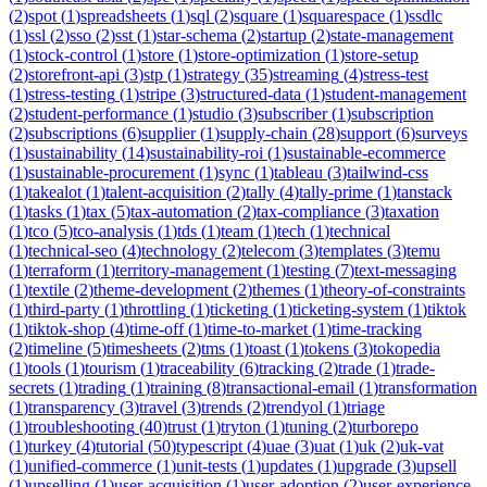
(
2
)
spot
(
1
)
spreadsheets
(
1
)
sql
(
2
)
square
(
1
)
squarespace
(
1
)
ssdlc
(
1
)
ssl
(
2
)
sso
(
2
)
sst
(
1
)
star-schema
(
2
)
startup
(
2
)
state-management
(
1
)
stock-control
(
1
)
store
(
1
)
store-optimization
(
1
)
store-setup
(
2
)
storefront-api
(
3
)
stp
(
1
)
strategy
(
35
)
streaming
(
4
)
stress-test
(
1
)
stress-testing
(
1
)
stripe
(
3
)
structured-data
(
1
)
student-management
(
2
)
student-performance
(
1
)
studio
(
3
)
subscriber
(
1
)
subscription
(
2
)
subscriptions
(
6
)
supplier
(
1
)
supply-chain
(
28
)
support
(
6
)
surveys
(
1
)
sustainability
(
14
)
sustainability-roi
(
1
)
sustainable-ecommerce
(
1
)
sustainable-procurement
(
1
)
sync
(
1
)
tableau
(
3
)
tailwind-css
(
1
)
takealot
(
1
)
talent-acquisition
(
2
)
tally
(
4
)
tally-prime
(
1
)
tanstack
(
1
)
tasks
(
1
)
tax
(
5
)
tax-automation
(
2
)
tax-compliance
(
3
)
taxation
(
1
)
tco
(
5
)
tco-analysis
(
1
)
tds
(
1
)
team
(
1
)
tech
(
1
)
technical
(
1
)
technical-seo
(
4
)
technology
(
2
)
telecom
(
3
)
templates
(
3
)
temu
(
1
)
terraform
(
1
)
territory-management
(
1
)
testing
(
7
)
text-messaging
(
1
)
textile
(
2
)
theme-development
(
2
)
themes
(
1
)
theory-of-constraints
(
1
)
third-party
(
1
)
throttling
(
1
)
ticketing
(
1
)
ticketing-system
(
1
)
tiktok
(
1
)
tiktok-shop
(
4
)
time-off
(
1
)
time-to-market
(
1
)
time-tracking
(
2
)
timeline
(
5
)
timesheets
(
2
)
tms
(
1
)
toast
(
1
)
tokens
(
3
)
tokopedia
(
1
)
tools
(
1
)
tourism
(
1
)
traceability
(
6
)
tracking
(
2
)
trade
(
1
)
trade-
secrets
(
1
)
trading
(
1
)
training
(
8
)
transactional-email
(
1
)
transformation
(
1
)
transparency
(
3
)
travel
(
3
)
trends
(
2
)
trendyol
(
1
)
triage
(
1
)
troubleshooting
(
40
)
trust
(
1
)
tryton
(
1
)
tuning
(
2
)
turborepo
(
1
)
turkey
(
4
)
tutorial
(
50
)
typescript
(
4
)
uae
(
3
)
uat
(
1
)
uk
(
2
)
uk-vat
(
1
)
unified-commerce
(
1
)
unit-tests
(
1
)
updates
(
1
)
upgrade
(
3
)
upsell
(
1
)
upselling
(
1
)
user-acquisition
(
1
)
user-adoption
(
2
)
user-experience