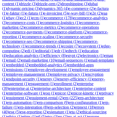
content
(
1
)
drizzle
(
3
)
drizzle-orm
(
2
)
dropshipping
(
3
)
dubai
(
1
)
dynamic-pricing
(
3
)
dynamics-365
(
4
)
e-commerce
(
2
)
e-factura
(
1
)
e-faktur
(
1
)
e-fatura
(
1
)
e-invoicing
(
5
)
e-way-bill
(
1
)
e2e
(
2
)
eaa
(
1
)
ebay
(
3
)
ec2
(
1
)
ecm
(
1
)
ecommerce
(
178
)
ecommerce-analytics
(
3
)
ecommerce-costs
(
1
)
ecommerce-logistics
(
1
)
ecommerce-
marketing
(
2
)
ecommerce-metrics
(
2
)
ecommerce-operations
(
2
)
ecommerce-payments
(
1
)
ecommerce-platform
(
2
)
ecommerce-
reporting
(
1
)
ecommerce-scaling
(
1
)
ecommerce-security
(
1
)
ecommerce-seo
(
3
)
ecommerce-shipping
(
1
)
ecommerce-
technology
(
1
)
ecommerce-trends
(
1
)
ecosire
(
7
)
ecosystem
(
1
)
edge-
computing
(
2
)
edi
(
1
)
editorial
(
1
)
edr
(
1
)
edtech
(
1
)
education
(
4
)
education-analytics
(
1
)
efficiency
(
8
)
egypt
(
2
)
electronics
(
1
)
emag
(
1
)
email
(
2
)
email-marketing
(
10
)
email-sequences
(
1
)
email-templates
(
1
)
embedded
(
2
)
embedded-analytics
(
5
)
embedded-apps
(
1
)
emissions
(
1
)
employee-development
(
1
)
employee-engagement
(
1
)
employee-management
(
3
)
employee-privacy
(
1
)
encryption
(
1
)
endpoint-security
(
1
)
energy
(
3
)
energy-efficiency
(
1
)
energy-
management
(
1
)
engagement
(
1
)
enrollment
(
2
)
enterprise
(
39
)
enterprise-ai
(
2
)
enterprise-architecture
(
1
)
enterprise-content
(
1
)
enterprise-software
(
1
)
eoq
(
1
)
epicor
(
2
)
epicor-kinetic
(
1
)
eprivacy
(
1
)
equipment
(
2
)
equipment-rental
(
2
)
erp
(
225
)
erp-architecture
(
1
)
erp-automation
(
1
)
erp-comparison
(
9
)
erp-configuration
(
1
)
erp-
failure
(
1
)
erp-integration
(
8
)
erp-selection
(
2
)
erpnext
(
18
)
errors
(
40
)
esg
(
5
)
esg-reporting
(
2
)
esignature
(
1
)
eta
(
2
)
ethical-sourcing
(
1
)
ethics
(
1
)
etims
(
1
)
etl
(
5
)
etsy
(
3
)
eu
(
2
)
eu-ai-act
(
1
)
europe