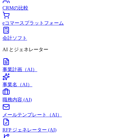
CRMの比較
eコマースプラットフォーム
会計ソフト
AI とジェネレーター
事業計画（AI）
事業名（AI）
職務内容 (AI)
メールテンプレート（AI）
RFP ジェネレーター (AI)