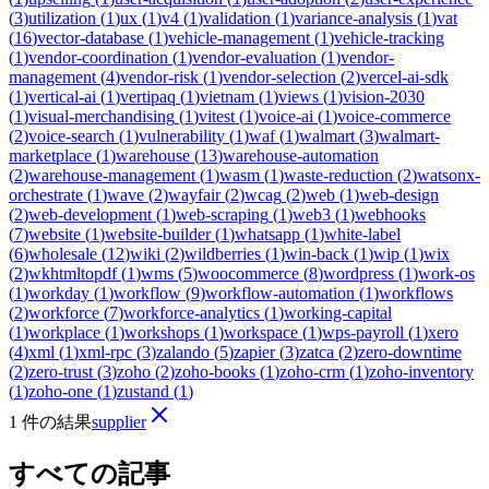
(
3
)
utilization
(
1
)
ux
(
1
)
v4
(
1
)
validation
(
1
)
variance-analysis
(
1
)
vat
(
16
)
vector-database
(
1
)
vehicle-management
(
1
)
vehicle-tracking
(
1
)
vendor-coordination
(
1
)
vendor-evaluation
(
1
)
vendor-
management
(
4
)
vendor-risk
(
1
)
vendor-selection
(
2
)
vercel-ai-sdk
(
1
)
vertical-ai
(
1
)
vertipaq
(
1
)
vietnam
(
1
)
views
(
1
)
vision-2030
(
1
)
visual-merchandising
(
1
)
vitest
(
1
)
voice-ai
(
1
)
voice-commerce
(
2
)
voice-search
(
1
)
vulnerability
(
1
)
waf
(
1
)
walmart
(
3
)
walmart-
marketplace
(
1
)
warehouse
(
13
)
warehouse-automation
(
2
)
warehouse-management
(
1
)
wasm
(
1
)
waste-reduction
(
2
)
watsonx-
orchestrate
(
1
)
wave
(
2
)
wayfair
(
2
)
wcag
(
2
)
web
(
1
)
web-design
(
2
)
web-development
(
1
)
web-scraping
(
1
)
web3
(
1
)
webhooks
(
7
)
website
(
1
)
website-builder
(
1
)
whatsapp
(
1
)
white-label
(
6
)
wholesale
(
12
)
wiki
(
2
)
wildberries
(
1
)
win-back
(
1
)
wip
(
1
)
wix
(
2
)
wkhtmltopdf
(
1
)
wms
(
5
)
woocommerce
(
8
)
wordpress
(
1
)
work-os
(
1
)
workday
(
1
)
workflow
(
9
)
workflow-automation
(
1
)
workflows
(
2
)
workforce
(
7
)
workforce-analytics
(
1
)
working-capital
(
1
)
workplace
(
1
)
workshops
(
1
)
workspace
(
1
)
wps-payroll
(
1
)
xero
(
4
)
xml
(
1
)
xml-rpc
(
3
)
zalando
(
5
)
zapier
(
3
)
zatca
(
2
)
zero-downtime
(
2
)
zero-trust
(
3
)
zoho
(
2
)
zoho-books
(
1
)
zoho-crm
(
1
)
zoho-inventory
(
1
)
zoho-one
(
1
)
zustand
(
1
)
1 件の結果
supplier
すべての記事