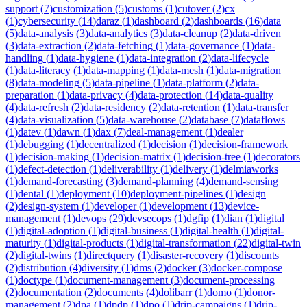
support
(
7
)
customization
(
5
)
customs
(
1
)
cutover
(
2
)
cx
(
1
)
cybersecurity
(
14
)
daraz
(
1
)
dashboard
(
2
)
dashboards
(
16
)
data
(
5
)
data-analysis
(
3
)
data-analytics
(
3
)
data-cleanup
(
2
)
data-driven
(
3
)
data-extraction
(
2
)
data-fetching
(
1
)
data-governance
(
1
)
data-
handling
(
1
)
data-hygiene
(
1
)
data-integration
(
2
)
data-lifecycle
(
1
)
data-literacy
(
1
)
data-mapping
(
1
)
data-mesh
(
1
)
data-migration
(
8
)
data-modeling
(
5
)
data-pipeline
(
1
)
data-platform
(
2
)
data-
preparation
(
1
)
data-privacy
(
4
)
data-protection
(
14
)
data-quality
(
4
)
data-refresh
(
2
)
data-residency
(
2
)
data-retention
(
1
)
data-transfer
(
4
)
data-visualization
(
5
)
data-warehouse
(
2
)
database
(
7
)
dataflows
(
1
)
datev
(
1
)
dawn
(
1
)
dax
(
7
)
deal-management
(
1
)
dealer
(
1
)
debugging
(
1
)
decentralized
(
1
)
decision
(
1
)
decision-framework
(
1
)
decision-making
(
1
)
decision-matrix
(
1
)
decision-tree
(
1
)
decorators
(
1
)
defect-detection
(
1
)
deliverability
(
1
)
delivery
(
1
)
delmiaworks
(
1
)
demand-forecasting
(
3
)
demand-planning
(
4
)
demand-sensing
(
1
)
dental
(
1
)
deployment
(
10
)
deployment-pipelines
(
1
)
design
(
2
)
design-system
(
1
)
developer
(
1
)
development
(
13
)
device-
management
(
1
)
devops
(
29
)
devsecops
(
1
)
dgfip
(
1
)
dian
(
1
)
digital
(
1
)
digital-adoption
(
1
)
digital-business
(
1
)
digital-health
(
1
)
digital-
maturity
(
1
)
digital-products
(
1
)
digital-transformation
(
22
)
digital-twin
(
2
)
digital-twins
(
1
)
directquery
(
1
)
disaster-recovery
(
1
)
discounts
(
2
)
distribution
(
4
)
diversity
(
1
)
dms
(
2
)
docker
(
3
)
docker-compose
(
1
)
doctype
(
1
)
document-management
(
3
)
document-processing
(
2
)
documentation
(
2
)
documents
(
4
)
dolibarr
(
1
)
domo
(
1
)
donor-
management
(
2
)
dpa
(
1
)
dpdp
(
1
)
dpo
(
1
)
drip-campaigns
(
1
)
drip-