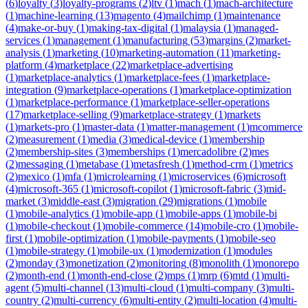
(
6
)
loyalty
(
3
)
loyalty-programs
(
2
)
ltv
(
1
)
mach
(
1
)
mach-architecture
(
1
)
machine-learning
(
13
)
magento
(
4
)
mailchimp
(
1
)
maintenance
(
4
)
make-or-buy
(
1
)
making-tax-digital
(
1
)
malaysia
(
1
)
managed-
services
(
1
)
management
(
1
)
manufacturing
(
53
)
margins
(
2
)
market-
analysis
(
1
)
marketing
(
10
)
marketing-automation
(
11
)
marketing-
platform
(
4
)
marketplace
(
22
)
marketplace-advertising
(
1
)
marketplace-analytics
(
1
)
marketplace-fees
(
1
)
marketplace-
integration
(
9
)
marketplace-operations
(
1
)
marketplace-optimization
(
1
)
marketplace-performance
(
1
)
marketplace-seller-operations
(
17
)
marketplace-selling
(
9
)
marketplace-strategy
(
1
)
markets
(
1
)
markets-pro
(
1
)
master-data
(
1
)
matter-management
(
1
)
mcommerce
(
2
)
measurement
(
1
)
media
(
3
)
medical-device
(
1
)
membership
(
2
)
membership-sites
(
3
)
memberships
(
1
)
mercadolibre
(
2
)
mes
(
2
)
messaging
(
1
)
metabase
(
1
)
metasfresh
(
1
)
method-crm
(
1
)
metrics
(
2
)
mexico
(
1
)
mfa
(
1
)
microlearning
(
1
)
microservices
(
6
)
microsoft
(
4
)
microsoft-365
(
1
)
microsoft-copilot
(
1
)
microsoft-fabric
(
3
)
mid-
market
(
3
)
middle-east
(
3
)
migration
(
29
)
migrations
(
1
)
mobile
(
1
)
mobile-analytics
(
1
)
mobile-app
(
1
)
mobile-apps
(
1
)
mobile-bi
(
1
)
mobile-checkout
(
1
)
mobile-commerce
(
14
)
mobile-cro
(
1
)
mobile-
first
(
1
)
mobile-optimization
(
1
)
mobile-payments
(
1
)
mobile-seo
(
1
)
mobile-strategy
(
1
)
mobile-ux
(
1
)
modernization
(
1
)
modules
(
2
)
monday
(
3
)
monetization
(
2
)
monitoring
(
8
)
monolith
(
1
)
monorepo
(
2
)
month-end
(
1
)
month-end-close
(
2
)
mps
(
1
)
mrp
(
6
)
mtd
(
1
)
multi-
agent
(
5
)
multi-channel
(
13
)
multi-cloud
(
1
)
multi-company
(
3
)
multi-
country
(
2
)
multi-currency
(
6
)
multi-entity
(
2
)
multi-location
(
4
)
multi-