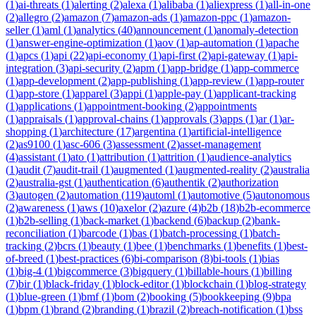
(
1
)
ai-threats
(
1
)
alerting
(
2
)
alexa
(
1
)
alibaba
(
1
)
aliexpress
(
1
)
all-in-one
(
2
)
allegro
(
2
)
amazon
(
7
)
amazon-ads
(
1
)
amazon-ppc
(
1
)
amazon-
seller
(
1
)
aml
(
1
)
analytics
(
40
)
announcement
(
1
)
anomaly-detection
(
1
)
answer-engine-optimization
(
1
)
aov
(
1
)
ap-automation
(
1
)
apache
(
1
)
apcs
(
1
)
api
(
22
)
api-economy
(
1
)
api-first
(
2
)
api-gateway
(
1
)
api-
integration
(
3
)
api-security
(
2
)
apm
(
1
)
app-bridge
(
1
)
app-commerce
(
1
)
app-development
(
2
)
app-publishing
(
1
)
app-review
(
1
)
app-router
(
1
)
app-store
(
1
)
apparel
(
3
)
appi
(
1
)
apple-pay
(
1
)
applicant-tracking
(
1
)
applications
(
1
)
appointment-booking
(
2
)
appointments
(
1
)
appraisals
(
1
)
approval-chains
(
1
)
approvals
(
3
)
apps
(
1
)
ar
(
1
)
ar-
shopping
(
1
)
architecture
(
17
)
argentina
(
1
)
artificial-intelligence
(
2
)
as9100
(
1
)
asc-606
(
3
)
assessment
(
2
)
asset-management
(
4
)
assistant
(
1
)
ato
(
1
)
attribution
(
1
)
attrition
(
1
)
audience-analytics
(
1
)
audit
(
7
)
audit-trail
(
1
)
augmented
(
1
)
augmented-reality
(
2
)
australia
(
2
)
australia-gst
(
1
)
authentication
(
6
)
authentik
(
2
)
authorization
(
3
)
autogen
(
2
)
automation
(
119
)
automl
(
1
)
automotive
(
5
)
autonomous
(
2
)
awareness
(
1
)
aws
(
10
)
axelor
(
2
)
azure
(
4
)
b2b
(
18
)
b2b-ecommerce
(
1
)
b2b-selling
(
1
)
back-market
(
1
)
backend
(
6
)
backup
(
2
)
bank-
reconciliation
(
1
)
barcode
(
1
)
bas
(
1
)
batch-processing
(
1
)
batch-
tracking
(
2
)
bcrs
(
1
)
beauty
(
1
)
bee
(
1
)
benchmarks
(
1
)
benefits
(
1
)
best-
of-breed
(
1
)
best-practices
(
6
)
bi-comparison
(
8
)
bi-tools
(
1
)
bias
(
1
)
big-4
(
1
)
bigcommerce
(
3
)
bigquery
(
1
)
billable-hours
(
1
)
billing
(
7
)
bir
(
1
)
black-friday
(
1
)
block-editor
(
1
)
blockchain
(
1
)
blog-strategy
(
1
)
blue-green
(
1
)
bmf
(
1
)
bom
(
2
)
booking
(
5
)
bookkeeping
(
9
)
bpa
(
1
)
bpm
(
1
)
brand
(
2
)
branding
(
1
)
brazil
(
2
)
breach-notification
(
1
)
bss