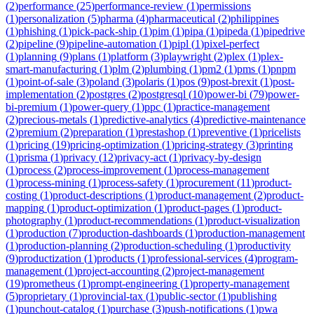
(
2
)
performance
(
25
)
performance-review
(
1
)
permissions
(
1
)
personalization
(
5
)
pharma
(
4
)
pharmaceutical
(
2
)
philippines
(
1
)
phishing
(
1
)
pick-pack-ship
(
1
)
pim
(
1
)
pipa
(
1
)
pipeda
(
1
)
pipedrive
(
2
)
pipeline
(
9
)
pipeline-automation
(
1
)
pipl
(
1
)
pixel-perfect
(
1
)
planning
(
9
)
plans
(
1
)
platform
(
3
)
playwright
(
2
)
plex
(
1
)
plex-
smart-manufacturing
(
1
)
plm
(
2
)
plumbing
(
1
)
pm2
(
1
)
pms
(
1
)
pnpm
(
1
)
point-of-sale
(
3
)
poland
(
3
)
polaris
(
1
)
pos
(
9
)
post-brexit
(
1
)
post-
implementation
(
2
)
postgres
(
2
)
postgresql
(
10
)
power-bi
(
79
)
power-
bi-premium
(
1
)
power-query
(
1
)
ppc
(
1
)
practice-management
(
2
)
precious-metals
(
1
)
predictive-analytics
(
4
)
predictive-maintenance
(
2
)
premium
(
2
)
preparation
(
1
)
prestashop
(
1
)
preventive
(
1
)
pricelists
(
1
)
pricing
(
19
)
pricing-optimization
(
1
)
pricing-strategy
(
3
)
printing
(
1
)
prisma
(
1
)
privacy
(
12
)
privacy-act
(
1
)
privacy-by-design
(
1
)
process
(
2
)
process-improvement
(
1
)
process-management
(
1
)
process-mining
(
1
)
process-safety
(
1
)
procurement
(
11
)
product-
costing
(
1
)
product-descriptions
(
1
)
product-management
(
2
)
product-
mapping
(
1
)
product-optimization
(
1
)
product-pages
(
1
)
product-
photography
(
1
)
product-recommendations
(
1
)
product-visualization
(
1
)
production
(
7
)
production-dashboards
(
1
)
production-management
(
1
)
production-planning
(
2
)
production-scheduling
(
1
)
productivity
(
9
)
productization
(
1
)
products
(
1
)
professional-services
(
4
)
program-
management
(
1
)
project-accounting
(
2
)
project-management
(
19
)
prometheus
(
1
)
prompt-engineering
(
1
)
property-management
(
5
)
proprietary
(
1
)
provincial-tax
(
1
)
public-sector
(
1
)
publishing
(
1
)
punchout-catalog
(
1
)
purchase
(
3
)
push-notifications
(
1
)
pwa