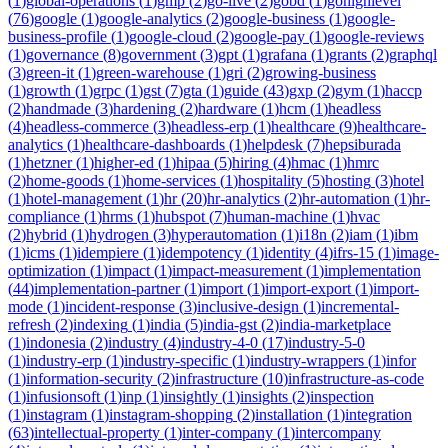
(
1
)
global-operations
(
1
)
gmp
(
2
)
go-live
(
2
)
gobd
(
1
)
gohighlevel
(
76
)
google
(
1
)
google-analytics
(
2
)
google-business
(
1
)
google-
business-profile
(
1
)
google-cloud
(
2
)
google-pay
(
1
)
google-reviews
(
1
)
governance
(
8
)
government
(
3
)
gpt
(
1
)
grafana
(
1
)
grants
(
2
)
graphql
(
3
)
green-it
(
1
)
green-warehouse
(
1
)
gri
(
2
)
growing-business
(
1
)
growth
(
1
)
grpc
(
1
)
gst
(
7
)
gta
(
1
)
guide
(
43
)
gxp
(
2
)
gym
(
1
)
haccp
(
2
)
handmade
(
3
)
hardening
(
2
)
hardware
(
1
)
hcm
(
1
)
headless
(
4
)
headless-commerce
(
3
)
headless-erp
(
1
)
healthcare
(
9
)
healthcare-
analytics
(
1
)
healthcare-dashboards
(
1
)
helpdesk
(
7
)
hepsiburada
(
1
)
hetzner
(
1
)
higher-ed
(
1
)
hipaa
(
5
)
hiring
(
4
)
hmac
(
1
)
hmrc
(
2
)
home-goods
(
1
)
home-services
(
1
)
hospitality
(
5
)
hosting
(
3
)
hotel
(
1
)
hotel-management
(
1
)
hr
(
20
)
hr-analytics
(
2
)
hr-automation
(
1
)
hr-
compliance
(
1
)
hrms
(
1
)
hubspot
(
7
)
human-machine
(
1
)
hvac
(
2
)
hybrid
(
1
)
hydrogen
(
3
)
hyperautomation
(
1
)
i18n
(
2
)
iam
(
1
)
ibm
(
1
)
icms
(
1
)
idempiere
(
1
)
idempotency
(
1
)
identity
(
4
)
ifrs-15
(
1
)
image-
optimization
(
1
)
impact
(
1
)
impact-measurement
(
1
)
implementation
(
44
)
implementation-partner
(
1
)
import
(
1
)
import-export
(
1
)
import-
mode
(
1
)
incident-response
(
3
)
inclusive-design
(
1
)
incremental-
refresh
(
2
)
indexing
(
1
)
india
(
5
)
india-gst
(
2
)
india-marketplace
(
1
)
indonesia
(
2
)
industry
(
4
)
industry-4-0
(
17
)
industry-5-0
(
1
)
industry-erp
(
1
)
industry-specific
(
1
)
industry-wrappers
(
1
)
infor
(
1
)
information-security
(
2
)
infrastructure
(
10
)
infrastructure-as-code
(
1
)
infusionsoft
(
1
)
inp
(
1
)
insightly
(
1
)
insights
(
2
)
inspection
(
1
)
instagram
(
1
)
instagram-shopping
(
2
)
installation
(
1
)
integration
(
63
)
intellectual-property
(
1
)
inter-company
(
1
)
intercompany