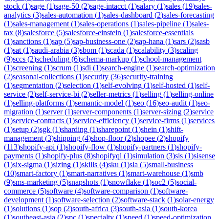
stock
(
1
)
sage
(
1
)
sage-50
(
2
)
sage-intacct
(
1
)
salary
(
1
)
sales
(
19
)
sales-
analytics
(
3
)
sales-automation
(
1
)
sales-dashboard
(
2
)
sales-forecasting
(
1
)
sales-management
(
1
)
sales-operations
(
1
)
sales-pipeline
(
1
)
sales-
tax
(
8
)
salesforce
(
5
)
salesforce-einstein
(
1
)
salesforce-essentials
(
1
)
sanctions
(
1
)
sap
(
5
)
sap-business-one
(
2
)
sap-hana
(
1
)
sars
(
2
)
sasb
(
1
)
sat
(
1
)
saudi-arabia
(
3
)
sbom
(
1
)
scada
(
1
)
scalability
(
3
)
scaling
(
9
)
sccs
(
2
)
scheduling
(
6
)
schema-markup
(
1
)
school-management
(
1
)
screening
(
1
)
scrum
(
1
)
sdi
(
1
)
search-engine
(
1
)
search-optimization
(
2
)
seasonal-collections
(
1
)
security
(
36
)
security-training
(
1
)
segmentation
(
2
)
selection
(
1
)
self-evolving
(
1
)
self-hosted
(
1
)
self-
service
(
2
)
self-service-bi
(
2
)
seller-metrics
(
1
)
selling
(
1
)
selling-online
(
1
)
selling-platforms
(
1
)
semantic-model
(
1
)
seo
(
16
)
seo-audit
(
1
)
seo-
migration
(
1
)
server
(
1
)
server-components
(
1
)
server-sizing
(
2
)
service
(
1
)
service-contracts
(
1
)
service-efficiency
(
1
)
service-firms
(
1
)
services
(
1
)
setup
(
2
)
sgk
(
1
)
sharding
(
1
)
sharepoint
(
1
)
shein
(
1
)
shift-
management
(
3
)
shipping
(
4
)
shop-floor
(
2
)
shopee
(
2
)
shopify
(
113
)
shopify-api
(
1
)
shopify-flow
(
1
)
shopify-partners
(
1
)
shopify-
payments
(
1
)
shopify-plus
(
8
)
shopifyql
(
1
)
simulation
(
3
)
sis
(
1
)
sisense
(
1
)
six-sigma
(
1
)
sizing
(
1
)
skills
(
4
)
sku
(
1
)
sla
(
5
)
small-business
(
10
)
smart-factory
(
1
)
smart-narratives
(
1
)
smart-warehouse
(
1
)
smb
(
9
)
sms-marketing
(
5
)
snapshots
(
1
)
snowflake
(
1
)
soc2
(
5
)
social-
commerce
(
5
)
software
(
4
)
software-comparison
(
1
)
software-
development
(
1
)
software-selection
(
2
)
software-stack
(
1
)
solar-energy
(
1
)
solutions
(
1
)
sop
(
2
)
south-africa
(
3
)
south-asia
(
1
)
south-korea
(
1
)
southeast-asia
(
2
)
spc
(
1
)
specialty
(
1
)
speed
(
1
)
speed-optimization