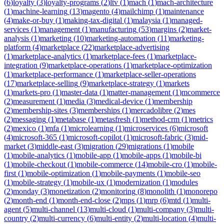
(
6
)
loyalty
(
3
)
loyalty-programs
(
2
)
ltv
(
1
)
mach
(
1
)
mach-architecture
(
1
)
machine-learning
(
13
)
magento
(
4
)
mailchimp
(
1
)
maintenance
(
4
)
make-or-buy
(
1
)
making-tax-digital
(
1
)
malaysia
(
1
)
managed-
services
(
1
)
management
(
1
)
manufacturing
(
53
)
margins
(
2
)
market-
analysis
(
1
)
marketing
(
10
)
marketing-automation
(
11
)
marketing-
platform
(
4
)
marketplace
(
22
)
marketplace-advertising
(
1
)
marketplace-analytics
(
1
)
marketplace-fees
(
1
)
marketplace-
integration
(
9
)
marketplace-operations
(
1
)
marketplace-optimization
(
1
)
marketplace-performance
(
1
)
marketplace-seller-operations
(
17
)
marketplace-selling
(
9
)
marketplace-strategy
(
1
)
markets
(
1
)
markets-pro
(
1
)
master-data
(
1
)
matter-management
(
1
)
mcommerce
(
2
)
measurement
(
1
)
media
(
3
)
medical-device
(
1
)
membership
(
2
)
membership-sites
(
3
)
memberships
(
1
)
mercadolibre
(
2
)
mes
(
2
)
messaging
(
1
)
metabase
(
1
)
metasfresh
(
1
)
method-crm
(
1
)
metrics
(
2
)
mexico
(
1
)
mfa
(
1
)
microlearning
(
1
)
microservices
(
6
)
microsoft
(
4
)
microsoft-365
(
1
)
microsoft-copilot
(
1
)
microsoft-fabric
(
3
)
mid-
market
(
3
)
middle-east
(
3
)
migration
(
29
)
migrations
(
1
)
mobile
(
1
)
mobile-analytics
(
1
)
mobile-app
(
1
)
mobile-apps
(
1
)
mobile-bi
(
1
)
mobile-checkout
(
1
)
mobile-commerce
(
14
)
mobile-cro
(
1
)
mobile-
first
(
1
)
mobile-optimization
(
1
)
mobile-payments
(
1
)
mobile-seo
(
1
)
mobile-strategy
(
1
)
mobile-ux
(
1
)
modernization
(
1
)
modules
(
2
)
monday
(
3
)
monetization
(
2
)
monitoring
(
8
)
monolith
(
1
)
monorepo
(
2
)
month-end
(
1
)
month-end-close
(
2
)
mps
(
1
)
mrp
(
6
)
mtd
(
1
)
multi-
agent
(
5
)
multi-channel
(
13
)
multi-cloud
(
1
)
multi-company
(
3
)
multi-
country
(
2
)
multi-currency
(
6
)
multi-entity
(
2
)
multi-location
(
4
)
multi-