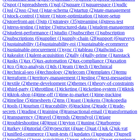
(
2
)
spot
(
1
)
spreadsheets
(
1
)
sql
(
2
)
square
(
1
)
squarespace
(
1
)
ssdlc
(
1
)
ssl
(
2
)
sso
(
2
)
sst
(
1
)
star-schema
(
2
)
startup
(
2
)
state-management
(
1
)
stock-control
(
1
)
store
(
1
)
store-optimization
(
1
)
store-setup
(
2
)
storefront-api
(
3
)
stp
(
1
)
strategy
(
35
)
streaming
(
4
)
stress-test
(
1
)
stress-testing
(
1
)
stripe
(
3
)
structured-data
(
1
)
student-management
(
2
)
student-performance
(
1
)
studio
(
3
)
subscriber
(
1
)
subscription
(
2
)
subscriptions
(
6
)
supplier
(
1
)
supply-chain
(
28
)
support
(
6
)
surveys
(
1
)
sustainability
(
14
)
sustainability-roi
(
1
)
sustainable-ecommerce
(
1
)
sustainable-procurement
(
1
)
sync
(
1
)
tableau
(
3
)
tailwind-css
(
1
)
takealot
(
1
)
talent-acquisition
(
2
)
tally
(
4
)
tally-prime
(
1
)
tanstack
(
1
)
tasks
(
1
)
tax
(
5
)
tax-automation
(
2
)
tax-compliance
(
3
)
taxation
(
1
)
tco
(
5
)
tco-analysis
(
1
)
tds
(
1
)
team
(
1
)
tech
(
1
)
technical
(
1
)
technical-seo
(
4
)
technology
(
2
)
telecom
(
3
)
templates
(
3
)
temu
(
1
)
terraform
(
1
)
territory-management
(
1
)
testing
(
7
)
text-messaging
(
1
)
textile
(
2
)
theme-development
(
2
)
themes
(
1
)
theory-of-constraints
(
1
)
third-party
(
1
)
throttling
(
1
)
ticketing
(
1
)
ticketing-system
(
1
)
tiktok
(
1
)
tiktok-shop
(
4
)
time-off
(
1
)
time-to-market
(
1
)
time-tracking
(
2
)
timeline
(
5
)
timesheets
(
2
)
tms
(
1
)
toast
(
1
)
tokens
(
3
)
tokopedia
(
1
)
tools
(
1
)
tourism
(
1
)
traceability
(
6
)
tracking
(
2
)
trade
(
1
)
trade-
secrets
(
1
)
trading
(
1
)
training
(
8
)
transactional-email
(
1
)
transformation
(
1
)
transparency
(
3
)
travel
(
3
)
trends
(
2
)
trendyol
(
1
)
triage
(
1
)
troubleshooting
(
40
)
trust
(
1
)
tryton
(
1
)
tuning
(
2
)
turborepo
(
1
)
turkey
(
4
)
tutorial
(
50
)
typescript
(
4
)
uae
(
3
)
uat
(
1
)
uk
(
2
)
uk-vat
(
1
)
unified-commerce
(
1
)
unit-tests
(
1
)
updates
(
1
)
upgrade
(
3
)
upsell
(
1
)
upselling
(
1
)
user-acquisition
(
1
)
user-adoption
(
2
)
user-experience