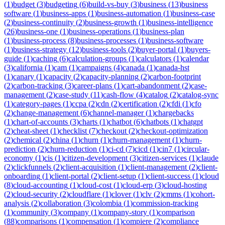
(
1
)
budget
(
3
)
budgeting
(
6
)
build-vs-buy
(
3
)
business
(
13
)
business
software
(
1
)
business-apps
(
1
)
business-automation
(
1
)
business-case
(
2
)
business-continuity
(
2
)
business-growth
(
1
)
business-intelligence
(
26
)
business-one
(
1
)
business-operations
(
1
)
business-plan
(
1
)
business-process
(
8
)
business-processes
(
1
)
business-software
(
1
)
business-strategy
(
12
)
business-tools
(
2
)
buyer-portal
(
1
)
buyers-
guide
(
1
)
caching
(
6
)
calculation-groups
(
1
)
calculators
(
1
)
calendar
(
3
)
california
(
1
)
cam
(
1
)
campaigns
(
4
)
canada
(
1
)
canada-hst
(
1
)
canary
(
1
)
capacity
(
2
)
capacity-planning
(
2
)
carbon-footprint
(
2
)
carbon-tracking
(
3
)
career-plans
(
1
)
cart-abandonment
(
2
)
case-
management
(
2
)
case-study
(
11
)
cash-flow
(
4
)
catalog
(
2
)
catalog-sync
(
1
)
category-pages
(
1
)
ccpa
(
2
)
cdn
(
2
)
certification
(
2
)
cfdi
(
1
)
cfo
(
2
)
change-management
(
6
)
channel-manager
(
1
)
chargebacks
(
1
)
chart-of-accounts
(
3
)
charts
(
1
)
chatbot
(
6
)
chatbots
(
1
)
chatgpt
(
2
)
cheat-sheet
(
1
)
checklist
(
7
)
checkout
(
2
)
checkout-optimization
(
2
)
chemical
(
2
)
china
(
1
)
churn
(
1
)
churn-management
(
1
)
churn-
prediction
(
2
)
churn-reduction
(
1
)
ci-cd
(
7
)
cicd
(
1
)
cin7
(
1
)
circular-
economy
(
1
)
cis
(
1
)
citizen-development
(
3
)
citizen-services
(
1
)
claude
(
2
)
clickfunnels
(
2
)
client-acquisition
(
1
)
client-management
(
2
)
client-
onboarding
(
1
)
client-portal
(
2
)
client-setup
(
1
)
client-success
(
1
)
cloud
(
8
)
cloud-accounting
(
1
)
cloud-cost
(
1
)
cloud-erp
(
3
)
cloud-hosting
(
2
)
cloud-security
(
2
)
cloudflare
(
1
)
clover
(
1
)
clv
(
2
)
cmms
(
1
)
cohort-
analysis
(
2
)
collaboration
(
3
)
colombia
(
1
)
commission-tracking
(
1
)
community
(
3
)
company
(
1
)
company-story
(
1
)
comparison
(
88
)
comparisons
(
1
)
compensation
(
1
)
compiere
(
2
)
compliance