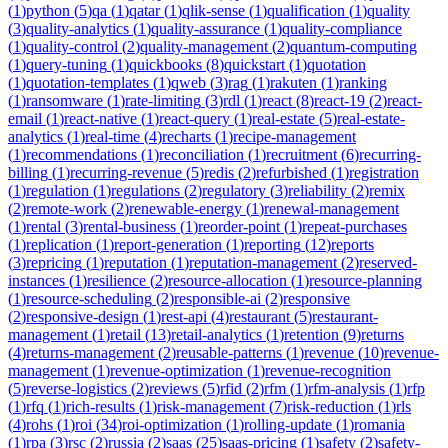
(
1
)
python
(
5
)
qa
(
1
)
qatar
(
1
)
qlik-sense
(
1
)
qualification
(
1
)
quality
(
3
)
quality-analytics
(
1
)
quality-assurance
(
1
)
quality-compliance
(
1
)
quality-control
(
2
)
quality-management
(
2
)
quantum-computing
(
1
)
query-tuning
(
1
)
quickbooks
(
8
)
quickstart
(
1
)
quotation
(
1
)
quotation-templates
(
1
)
qweb
(
3
)
rag
(
1
)
rakuten
(
1
)
ranking
(
1
)
ransomware
(
1
)
rate-limiting
(
3
)
rdl
(
1
)
react
(
8
)
react-19
(
2
)
react-
email
(
1
)
react-native
(
1
)
react-query
(
1
)
real-estate
(
5
)
real-estate-
analytics
(
1
)
real-time
(
4
)
recharts
(
1
)
recipe-management
(
1
)
recommendations
(
1
)
reconciliation
(
1
)
recruitment
(
6
)
recurring-
billing
(
1
)
recurring-revenue
(
5
)
redis
(
2
)
refurbished
(
1
)
registration
(
1
)
regulation
(
1
)
regulations
(
2
)
regulatory
(
3
)
reliability
(
2
)
remix
(
2
)
remote-work
(
2
)
renewable-energy
(
1
)
renewal-management
(
1
)
rental
(
3
)
rental-business
(
1
)
reorder-point
(
1
)
repeat-purchases
(
1
)
replication
(
1
)
report-generation
(
1
)
reporting
(
12
)
reports
(
3
)
repricing
(
1
)
reputation
(
1
)
reputation-management
(
2
)
reserved-
instances
(
1
)
resilience
(
2
)
resource-allocation
(
1
)
resource-planning
(
1
)
resource-scheduling
(
2
)
responsible-ai
(
2
)
responsive
(
2
)
responsive-design
(
1
)
rest-api
(
4
)
restaurant
(
5
)
restaurant-
management
(
1
)
retail
(
13
)
retail-analytics
(
1
)
retention
(
9
)
returns
(
4
)
returns-management
(
2
)
reusable-patterns
(
1
)
revenue
(
10
)
revenue-
management
(
1
)
revenue-optimization
(
1
)
revenue-recognition
(
5
)
reverse-logistics
(
2
)
reviews
(
5
)
rfid
(
2
)
rfm
(
1
)
rfm-analysis
(
1
)
rfp
(
1
)
rfq
(
1
)
rich-results
(
1
)
risk-management
(
7
)
risk-reduction
(
1
)
rls
(
4
)
rohs
(
1
)
roi
(
34
)
roi-optimization
(
1
)
rolling-update
(
1
)
romania
(
1
)
rpa
(
3
)
rsc
(
2
)
russia
(
2
)
saas
(
25
)
saas-pricing
(
1
)
safety
(
2
)
safety-