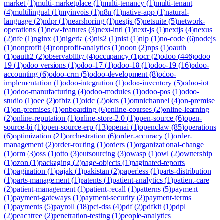
market
(
1
)
multi-marketplace
(
1
)
multi-tenancy
(
1
)
multi-tenant
(
4
)
multilingual
(
1
)
myinvois
(
1
)
n8n
(
1
)
native-app
(
1
)
natural-
language
(
2
)
ndpr
(
1
)
nearshoring
(
1
)
nestjs
(
5
)
netsuite
(
5
)
network-
operations
(
1
)
new-features
(
3
)
next-intl
(
1
)
next-js
(
1
)
nextjs
(
4
)
nexus
(
2
)
nfe
(
1
)
nginx
(
1
)
nigeria
(
3
)
nis2
(
1
)
nist
(
1
)
nlp
(
1
)
no-code
(
6
)
nodejs
(
1
)
nonprofit
(
4
)
nonprofit-analytics
(
1
)
noon
(
2
)
nps
(
1
)
oauth
(
1
)
oauth2
(
2
)
observability
(
4
)
occupancy
(
1
)
ocr
(
2
)
odoo
(
446
)
odoo
19
(
1
)
odoo versions
(
1
)
odoo-17
(
1
)
odoo-18
(
1
)
odoo-19
(
16
)
odoo-
accounting
(
6
)
odoo-crm
(
5
)
odoo-development
(
8
)
odoo-
implementation
(
1
)
odoo-integration
(
1
)
odoo-inventory
(
5
)
odoo-iot
(
1
)
odoo-manufacturing
(
4
)
odoo-modules
(
1
)
odoo-pos
(
1
)
odoo-
studio
(
1
)
oee
(
2
)
ofbiz
(
1
)
oidc
(
2
)
okrs
(
1
)
omnichannel
(
4
)
on-premise
(
1
)
on-premises
(
1
)
onboarding
(
6
)
online-courses
(
2
)
online-learning
(
2
)
online-reputation
(
1
)
online-store-2.0
(
1
)
open-source
(
6
)
open-
source-bi
(
1
)
open-source-erp
(
13
)
openai
(
1
)
openclaw
(
85
)
operations
(
6
)
optimization
(
21
)
orchestration
(
6
)
order-accuracy
(
1
)
order-
management
(
2
)
order-routing
(
1
)
orders
(
1
)
organizational-change
(
1
)
orm
(
3
)
oss
(
1
)
otto
(
3
)
outsourcing
(
3
)
owasp
(
1
)
owl
(
2
)
ownership
(
1
)
ozon
(
1
)
packaging
(
2
)
page-objects
(
1
)
paginated-reports
(
1
)
pagination
(
1
)
pajak
(
1
)
pakistan
(
2
)
paperless
(
1
)
parts-distribution
(
1
)
parts-management
(
1
)
patents
(
1
)
patient-analytics
(
1
)
patient-care
(
2
)
patient-management
(
1
)
patient-recall
(
1
)
patterns
(
5
)
payment
(
1
)
payment-gateways
(
1
)
payment-security
(
2
)
payment-terms
(
1
)
payments
(
5
)
payroll
(
18
)
pci-dss
(
4
)
pdf
(
2
)
pdfkit
(
1
)
pdpl
(
2
)
peachtree
(
2
)
penetration-testing
(
1
)
people-analytics