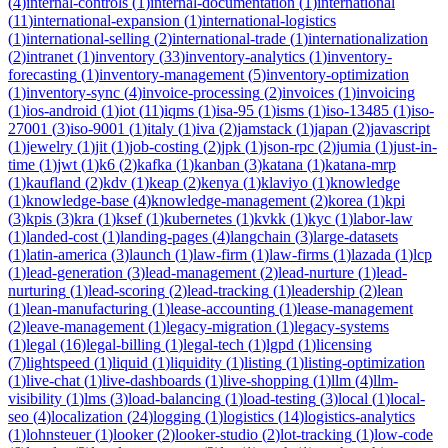
(
4
)
internal-controls
(
1
)
internal-documentation
(
1
)
international
(
11
)
international-expansion
(
1
)
international-logistics
(
1
)
international-selling
(
2
)
international-trade
(
1
)
internationalization
(
2
)
intranet
(
1
)
inventory
(
33
)
inventory-analytics
(
1
)
inventory-
forecasting
(
1
)
inventory-management
(
5
)
inventory-optimization
(
1
)
inventory-sync
(
4
)
invoice-processing
(
2
)
invoices
(
1
)
invoicing
(
1
)
ios-android
(
1
)
iot
(
11
)
iqms
(
1
)
isa-95
(
1
)
isms
(
1
)
iso-13485
(
1
)
iso-
27001
(
3
)
iso-9001
(
1
)
italy
(
1
)
iva
(
2
)
jamstack
(
1
)
japan
(
2
)
javascript
(
1
)
jewelry
(
1
)
jit
(
1
)
job-costing
(
2
)
jpk
(
1
)
json-rpc
(
2
)
jumia
(
1
)
just-in-
time
(
1
)
jwt
(
1
)
k6
(
2
)
kafka
(
1
)
kanban
(
3
)
katana
(
1
)
katana-mrp
(
1
)
kaufland
(
2
)
kdv
(
1
)
keap
(
2
)
kenya
(
1
)
klaviyo
(
1
)
knowledge
(
1
)
knowledge-base
(
4
)
knowledge-management
(
2
)
korea
(
1
)
kpi
(
3
)
kpis
(
3
)
kra
(
1
)
ksef
(
1
)
kubernetes
(
1
)
kvkk
(
1
)
kyc
(
1
)
labor-law
(
1
)
landed-cost
(
1
)
landing-pages
(
4
)
langchain
(
3
)
large-datasets
(
1
)
latin-america
(
3
)
launch
(
1
)
law-firm
(
1
)
law-firms
(
1
)
lazada
(
1
)
lcp
(
1
)
lead-generation
(
3
)
lead-management
(
2
)
lead-nurture
(
1
)
lead-
nurturing
(
1
)
lead-scoring
(
2
)
lead-tracking
(
1
)
leadership
(
2
)
lean
(
1
)
lean-manufacturing
(
1
)
lease-accounting
(
1
)
lease-management
(
2
)
leave-management
(
1
)
legacy-migration
(
1
)
legacy-systems
(
1
)
legal
(
16
)
legal-billing
(
1
)
legal-tech
(
1
)
lgpd
(
1
)
licensing
(
7
)
lightspeed
(
1
)
liquid
(
1
)
liquidity
(
1
)
listing
(
1
)
listing-optimization
(
1
)
live-chat
(
1
)
live-dashboards
(
1
)
live-shopping
(
1
)
llm
(
4
)
llm-
visibility
(
1
)
lms
(
3
)
load-balancing
(
1
)
load-testing
(
3
)
local
(
1
)
local-
seo
(
4
)
localization
(
24
)
logging
(
1
)
logistics
(
14
)
logistics-analytics
(
1
)
lohnsteuer
(
1
)
looker
(
2
)
looker-studio
(
2
)
lot-tracking
(
1
)
low-code