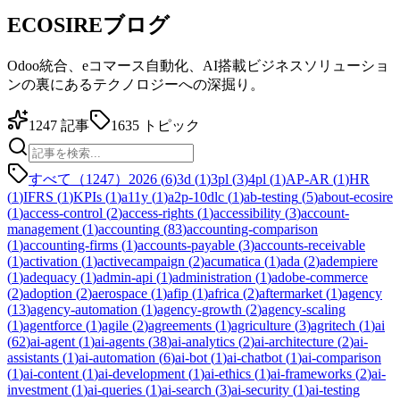
ECOSIREブログ
Odoo統合、eコマース自動化、AI搭載ビジネスソリューショ
ンの裏にあるテクノロジーへの深掘り。
1247
記事
1635
トピック
すべて（1247）
2026
(
6
)
3d
(
1
)
3pl
(
3
)
4pl
(
1
)
AP-AR
(
1
)
HR
(
1
)
IFRS
(
1
)
KPIs
(
1
)
a11y
(
1
)
a2p-10dlc
(
1
)
ab-testing
(
5
)
about-ecosire
(
1
)
access-control
(
2
)
access-rights
(
1
)
accessibility
(
3
)
account-
management
(
1
)
accounting
(
83
)
accounting-comparison
(
1
)
accounting-firms
(
1
)
accounts-payable
(
3
)
accounts-receivable
(
1
)
activation
(
1
)
activecampaign
(
2
)
acumatica
(
1
)
ada
(
2
)
adempiere
(
1
)
adequacy
(
1
)
admin-api
(
1
)
administration
(
1
)
adobe-commerce
(
2
)
adoption
(
2
)
aerospace
(
1
)
afip
(
1
)
africa
(
2
)
aftermarket
(
1
)
agency
(
13
)
agency-automation
(
1
)
agency-growth
(
2
)
agency-scaling
(
1
)
agentforce
(
1
)
agile
(
2
)
agreements
(
1
)
agriculture
(
3
)
agritech
(
1
)
ai
(
62
)
ai-agent
(
1
)
ai-agents
(
38
)
ai-analytics
(
2
)
ai-architecture
(
2
)
ai-
assistants
(
1
)
ai-automation
(
6
)
ai-bot
(
1
)
ai-chatbot
(
1
)
ai-comparison
(
1
)
ai-content
(
1
)
ai-development
(
1
)
ai-ethics
(
1
)
ai-frameworks
(
2
)
ai-
investment
(
1
)
ai-queries
(
1
)
ai-search
(
3
)
ai-security
(
1
)
ai-testing