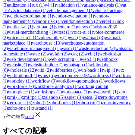
(
3
)
utilization
(
1
)
ux
(
1
)
v4
(
1
)
validation
(
1
)
variance-analysis
(
1
)
vat
(
16
)
vector-database
(
1
)
vehicle-management
(
1
)
vehicle-tracking
(
1
)
vendor-coordination
(
1
)
vendor-evaluation
(
1
)
vendor-
management
(
4
)
vendor-risk
(
1
)
vendor-selection
(
2
)
vercel-ai-sdk
(
1
)
vertical-ai
(
1
)
vertipaq
(
1
)
vietnam
(
1
)
views
(
1
)
vision-2030
(
1
)
visual-merchandising
(
1
)
vitest
(
1
)
voice-ai
(
1
)
voice-commerce
(
2
)
voice-search
(
1
)
vulnerability
(
1
)
waf
(
1
)
walmart
(
3
)
walmart-
marketplace
(
1
)
warehouse
(
13
)
warehouse-automation
(
2
)
warehouse-management
(
1
)
wasm
(
1
)
waste-reduction
(
2
)
watsonx-
orchestrate
(
1
)
wave
(
2
)
wayfair
(
2
)
wcag
(
2
)
web
(
1
)
web-design
(
2
)
web-development
(
1
)
web-scraping
(
1
)
web3
(
1
)
webhooks
(
7
)
website
(
1
)
website-builder
(
1
)
whatsapp
(
1
)
white-label
(
6
)
wholesale
(
12
)
wiki
(
2
)
wildberries
(
1
)
win-back
(
1
)
wip
(
1
)
wix
(
2
)
wkhtmltopdf
(
1
)
wms
(
5
)
woocommerce
(
8
)
wordpress
(
1
)
work-os
(
1
)
workday
(
1
)
workflow
(
9
)
workflow-automation
(
1
)
workflows
(
2
)
workforce
(
7
)
workforce-analytics
(
1
)
working-capital
(
1
)
workplace
(
1
)
workshops
(
1
)
workspace
(
1
)
wps-payroll
(
1
)
xero
(
4
)
xml
(
1
)
xml-rpc
(
3
)
zalando
(
5
)
zapier
(
3
)
zatca
(
2
)
zero-downtime
(
2
)
zero-trust
(
3
)
zoho
(
2
)
zoho-books
(
1
)
zoho-crm
(
1
)
zoho-inventory
(
1
)
zoho-one
(
1
)
zustand
(
1
)
5 件の結果
soc2
すべての記事