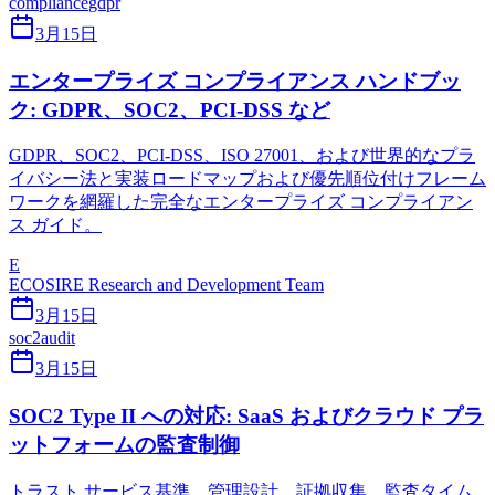
compliance
gdpr
3月15日
エンタープライズ コンプライアンス ハンドブッ
ク: GDPR、SOC2、PCI-DSS など
GDPR、SOC2、PCI-DSS、ISO 27001、および世界的なプラ
イバシー法と実装ロードマップおよび優先順位付けフレーム
ワークを網羅した完全なエンタープライズ コンプライアン
ス ガイド。
E
ECOSIRE Research and Development Team
3月15日
soc2
audit
3月15日
SOC2 Type II への対応: SaaS およびクラウド プラ
ットフォームの監査制御
トラスト サービス基準、管理設計、証拠収集、監査タイム