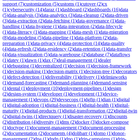
support
(
7
)
customization
(
5
)
customs
(
1
)
cutover
(
2
)
cx
(
1
)
cybersecurity
(
14
)
daraz
(
1
)
dashboard
(
2
)
dashboards
(
16
)
data
(
5
)
data-analysis
(
3
)
data-analytics
(
3
)
data-cleanup
(
2
)
data-driven
(
3
)
data-extraction
(
2
)
data-fetching
(
1
)
data-governance
(
1
)
data-
handling
(
1
)
data-hygiene
(
1
)
data-integration
(
2
)
data-lifecycle
(
1
)
data-literacy
(
1
)
data-mapping
(
1
)
data-mesh
(
1
)
data-migration
(
8
)
data-modeling
(
5
)
data-pipeline
(
1
)
data-platform
(
2
)
data-
preparation
(
1
)
data-privacy
(
4
)
data-protection
(
14
)
data-quality
(
4
)
data-refresh
(
2
)
data-residency
(
2
)
data-retention
(
1
)
data-transfer
(
4
)
data-visualization
(
5
)
data-warehouse
(
2
)
database
(
7
)
dataflows
(
1
)
datev
(
1
)
dawn
(
1
)
dax
(
7
)
deal-management
(
1
)
dealer
(
1
)
debugging
(
1
)
decentralized
(
1
)
decision
(
1
)
decision-framework
(
1
)
decision-making
(
1
)
decision-matrix
(
1
)
decision-tree
(
1
)
decorators
(
1
)
defect-detection
(
1
)
deliverability
(
1
)
delivery
(
1
)
delmiaworks
(
1
)
demand-forecasting
(
3
)
demand-planning
(
4
)
demand-sensing
(
1
)
dental
(
1
)
deployment
(
10
)
deployment-pipelines
(
1
)
design
(
2
)
design-system
(
1
)
developer
(
1
)
development
(
13
)
device-
management
(
1
)
devops
(
29
)
devsecops
(
1
)
dgfip
(
1
)
dian
(
1
)
digital
(
1
)
digital-adoption
(
1
)
digital-business
(
1
)
digital-health
(
1
)
digital-
maturity
(
1
)
digital-products
(
1
)
digital-transformation
(
22
)
digital-twin
(
2
)
digital-twins
(
1
)
directquery
(
1
)
disaster-recovery
(
1
)
discounts
(
2
)
distribution
(
4
)
diversity
(
1
)
dms
(
2
)
docker
(
3
)
docker-compose
(
1
)
doctype
(
1
)
document-management
(
3
)
document-processing
(
2
)
documentation
(
2
)
documents
(
4
)
dolibarr
(
1
)
domo
(
1
)
donor-
management
(
2
)
dpa
(
1
)
dpdp
(
1
)
dpo
(
1
)
drip-campaigns
(
1
)
drip-