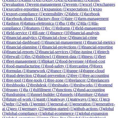
(
2
)
evaluation
(
3
)
event-management
(
2
)
events
(
1
)
excel
(
3
)
exchanges
(
1
)
executive-reporting
(
1
)
expansion
(
1
)
expectations
(
1
)
expo
(
1
)
export-compliance
(
1
)
extensibility
(
2
)
fabric
(
1
)
facebook
(
1
)
facebook-shops
(
1
)
factory-floor
(
1
)
faire
(
1
)
farm-management
(
1
)
fashion
(
6
)
fattura-elettronica
(
1
)
fba
(
1
)
fbr
(
2
)
fda
(
1
)
fda-
compliance
(
3
)
features
(
1
)
fec
(
1
)
fedramp
(
1
)
field-management
(
1
)
field-service
(
1
)
fill-rate
(
1
)
finance
(
10
)
financial-analysis
(
2
)
financial-analytics
(
2
)
financial-close
(
2
)
financial-crime
(
1
)
financial-dashboard
(
1
)
financial-management
(
1
)
financial-metrics
(
1
)
financial-planning
(
1
)
financial-projections
(
1
)
financial-reporting
(
4
)
financial-reports
(
2
)
financial-services
(
3
)
fine-tuning
(
1
)
fintech
(
3
)
firewall
(
1
)
firs
(
2
)
fishbowl
(
1
)
fitment-data
(
1
)
fitness
(
1
)
fleet
(
1
)
fleet-management
(
1
)
flipkart
(
2
)
food-beverage
(
4
)
food-cost
(
1
)
food-manufacturing
(
1
)
food-safety
(
1
)
forecasting
(
9
)
forex
(
1
)
formulas
(
1
)
framework
(
2
)
france
(
1
)
frappe
(
4
)
frappe-cloud
(
1
)
fraud-detection
(
2
)
fraud-prevention
(
2
)
free
(
1
)
free-accounting
(
1
)
free-tool
(
1
)
free-tools
(
1
)
free-zone
(
1
)
freelancer
(
2
)
freelancers
(
1
)
freshbooks
(
2
)
freshdesk
(
1
)
freshsales
(
1
)
freshworks
(
1
)
frontend
(
3
)
fruugo
(
1
)
fta
(
1
)
fulfillment
(
7
)
functions
(
2
)
fund-accounting
(
2
)
fundraising
(
1
)
funnel-builder
(
2
)
funnels
(
4
)
furniture
(
2
)
future
(
3
)
future-of-work
(
1
)
gantt
(
1
)
gateway
(
1
)
gateways
(
1
)
gcc
(
1
)
gcp
(
2
)
gdpr
(
12
)
gds
(
1
)
gemini
(
1
)
general-ai
(
1
)
generation
(
1
)
generative-
ai
(
2
)
geo
(
1
)
germany
(
23
)
getting-started
(
1
)
github-actions
(
3
)
global
(
3
)
global-compliance
(
1
)
global-ecommerce
(
1
)
global-expansion