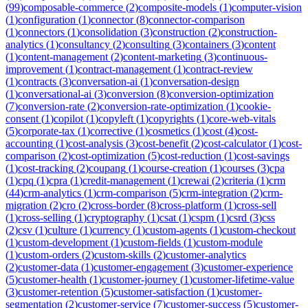
(
99
)
composable-commerce
(
2
)
composite-models
(
1
)
computer-vision
(
1
)
configuration
(
1
)
connector
(
8
)
connector-comparison
(
1
)
connectors
(
1
)
consolidation
(
3
)
construction
(
2
)
construction-
analytics
(
1
)
consultancy
(
2
)
consulting
(
3
)
containers
(
3
)
content
(
1
)
content-management
(
2
)
content-marketing
(
3
)
continuous-
improvement
(
1
)
contract-management
(
1
)
contract-review
(
1
)
contracts
(
3
)
conversation-ai
(
1
)
conversation-design
(
1
)
conversational-ai
(
3
)
conversion
(
8
)
conversion-optimization
(
7
)
conversion-rate
(
2
)
conversion-rate-optimization
(
1
)
cookie-
consent
(
1
)
copilot
(
1
)
copyleft
(
1
)
copyrights
(
1
)
core-web-vitals
(
5
)
corporate-tax
(
1
)
corrective
(
1
)
cosmetics
(
1
)
cost
(
4
)
cost-
accounting
(
1
)
cost-analysis
(
3
)
cost-benefit
(
2
)
cost-calculator
(
1
)
cost-
comparison
(
2
)
cost-optimization
(
5
)
cost-reduction
(
1
)
cost-savings
(
1
)
cost-tracking
(
2
)
coupang
(
1
)
course-creation
(
1
)
courses
(
3
)
cpa
(
1
)
cpq
(
1
)
cpra
(
1
)
credit-management
(
1
)
crewai
(
2
)
criteria
(
1
)
crm
(
44
)
crm-analytics
(
1
)
crm-comparison
(
5
)
crm-integration
(
2
)
crm-
migration
(
2
)
cro
(
2
)
cross-border
(
8
)
cross-platform
(
1
)
cross-sell
(
1
)
cross-selling
(
1
)
cryptography
(
1
)
csat
(
1
)
cspm
(
1
)
csrd
(
3
)
css
(
2
)
csv
(
1
)
culture
(
1
)
currency
(
1
)
custom-agents
(
1
)
custom-checkout
(
1
)
custom-development
(
1
)
custom-fields
(
1
)
custom-module
(
1
)
custom-orders
(
2
)
custom-skills
(
2
)
customer-analytics
(
2
)
customer-data
(
1
)
customer-engagement
(
3
)
customer-experience
(
5
)
customer-health
(
1
)
customer-journey
(
1
)
customer-lifetime-value
(
3
)
customer-retention
(
5
)
customer-satisfaction
(
1
)
customer-
segmentation
(
2
)
customer-service
(
7
)
customer-success
(
5
)
customer-