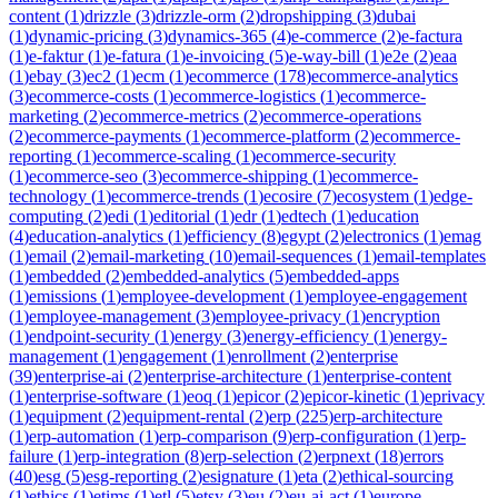
content
(
1
)
drizzle
(
3
)
drizzle-orm
(
2
)
dropshipping
(
3
)
dubai
(
1
)
dynamic-pricing
(
3
)
dynamics-365
(
4
)
e-commerce
(
2
)
e-factura
(
1
)
e-faktur
(
1
)
e-fatura
(
1
)
e-invoicing
(
5
)
e-way-bill
(
1
)
e2e
(
2
)
eaa
(
1
)
ebay
(
3
)
ec2
(
1
)
ecm
(
1
)
ecommerce
(
178
)
ecommerce-analytics
(
3
)
ecommerce-costs
(
1
)
ecommerce-logistics
(
1
)
ecommerce-
marketing
(
2
)
ecommerce-metrics
(
2
)
ecommerce-operations
(
2
)
ecommerce-payments
(
1
)
ecommerce-platform
(
2
)
ecommerce-
reporting
(
1
)
ecommerce-scaling
(
1
)
ecommerce-security
(
1
)
ecommerce-seo
(
3
)
ecommerce-shipping
(
1
)
ecommerce-
technology
(
1
)
ecommerce-trends
(
1
)
ecosire
(
7
)
ecosystem
(
1
)
edge-
computing
(
2
)
edi
(
1
)
editorial
(
1
)
edr
(
1
)
edtech
(
1
)
education
(
4
)
education-analytics
(
1
)
efficiency
(
8
)
egypt
(
2
)
electronics
(
1
)
emag
(
1
)
email
(
2
)
email-marketing
(
10
)
email-sequences
(
1
)
email-templates
(
1
)
embedded
(
2
)
embedded-analytics
(
5
)
embedded-apps
(
1
)
emissions
(
1
)
employee-development
(
1
)
employee-engagement
(
1
)
employee-management
(
3
)
employee-privacy
(
1
)
encryption
(
1
)
endpoint-security
(
1
)
energy
(
3
)
energy-efficiency
(
1
)
energy-
management
(
1
)
engagement
(
1
)
enrollment
(
2
)
enterprise
(
39
)
enterprise-ai
(
2
)
enterprise-architecture
(
1
)
enterprise-content
(
1
)
enterprise-software
(
1
)
eoq
(
1
)
epicor
(
2
)
epicor-kinetic
(
1
)
eprivacy
(
1
)
equipment
(
2
)
equipment-rental
(
2
)
erp
(
225
)
erp-architecture
(
1
)
erp-automation
(
1
)
erp-comparison
(
9
)
erp-configuration
(
1
)
erp-
failure
(
1
)
erp-integration
(
8
)
erp-selection
(
2
)
erpnext
(
18
)
errors
(
40
)
esg
(
5
)
esg-reporting
(
2
)
esignature
(
1
)
eta
(
2
)
ethical-sourcing
(
1
)
ethics
(
1
)
etims
(
1
)
etl
(
5
)
etsy
(
3
)
eu
(
2
)
eu-ai-act
(
1
)
europe