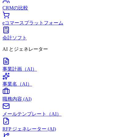
CRMの比較
eコマースプラットフォーム
会計ソフト
AI とジェネレーター
事業計画（AI）
事業名（AI）
職務内容 (AI)
メールテンプレート（AI）
RFP ジェネレーター (AI)