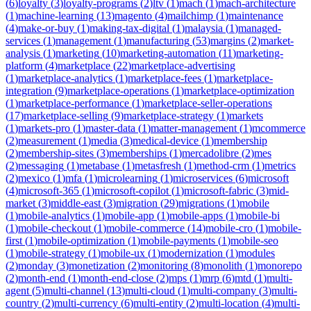
(
6
)
loyalty
(
3
)
loyalty-programs
(
2
)
ltv
(
1
)
mach
(
1
)
mach-architecture
(
1
)
machine-learning
(
13
)
magento
(
4
)
mailchimp
(
1
)
maintenance
(
4
)
make-or-buy
(
1
)
making-tax-digital
(
1
)
malaysia
(
1
)
managed-
services
(
1
)
management
(
1
)
manufacturing
(
53
)
margins
(
2
)
market-
analysis
(
1
)
marketing
(
10
)
marketing-automation
(
11
)
marketing-
platform
(
4
)
marketplace
(
22
)
marketplace-advertising
(
1
)
marketplace-analytics
(
1
)
marketplace-fees
(
1
)
marketplace-
integration
(
9
)
marketplace-operations
(
1
)
marketplace-optimization
(
1
)
marketplace-performance
(
1
)
marketplace-seller-operations
(
17
)
marketplace-selling
(
9
)
marketplace-strategy
(
1
)
markets
(
1
)
markets-pro
(
1
)
master-data
(
1
)
matter-management
(
1
)
mcommerce
(
2
)
measurement
(
1
)
media
(
3
)
medical-device
(
1
)
membership
(
2
)
membership-sites
(
3
)
memberships
(
1
)
mercadolibre
(
2
)
mes
(
2
)
messaging
(
1
)
metabase
(
1
)
metasfresh
(
1
)
method-crm
(
1
)
metrics
(
2
)
mexico
(
1
)
mfa
(
1
)
microlearning
(
1
)
microservices
(
6
)
microsoft
(
4
)
microsoft-365
(
1
)
microsoft-copilot
(
1
)
microsoft-fabric
(
3
)
mid-
market
(
3
)
middle-east
(
3
)
migration
(
29
)
migrations
(
1
)
mobile
(
1
)
mobile-analytics
(
1
)
mobile-app
(
1
)
mobile-apps
(
1
)
mobile-bi
(
1
)
mobile-checkout
(
1
)
mobile-commerce
(
14
)
mobile-cro
(
1
)
mobile-
first
(
1
)
mobile-optimization
(
1
)
mobile-payments
(
1
)
mobile-seo
(
1
)
mobile-strategy
(
1
)
mobile-ux
(
1
)
modernization
(
1
)
modules
(
2
)
monday
(
3
)
monetization
(
2
)
monitoring
(
8
)
monolith
(
1
)
monorepo
(
2
)
month-end
(
1
)
month-end-close
(
2
)
mps
(
1
)
mrp
(
6
)
mtd
(
1
)
multi-
agent
(
5
)
multi-channel
(
13
)
multi-cloud
(
1
)
multi-company
(
3
)
multi-
country
(
2
)
multi-currency
(
6
)
multi-entity
(
2
)
multi-location
(
4
)
multi-