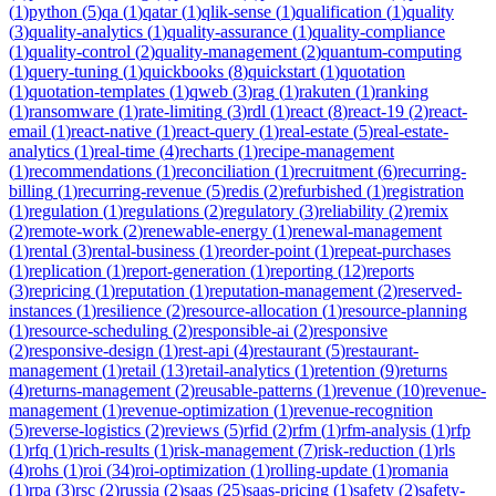
(
1
)
python
(
5
)
qa
(
1
)
qatar
(
1
)
qlik-sense
(
1
)
qualification
(
1
)
quality
(
3
)
quality-analytics
(
1
)
quality-assurance
(
1
)
quality-compliance
(
1
)
quality-control
(
2
)
quality-management
(
2
)
quantum-computing
(
1
)
query-tuning
(
1
)
quickbooks
(
8
)
quickstart
(
1
)
quotation
(
1
)
quotation-templates
(
1
)
qweb
(
3
)
rag
(
1
)
rakuten
(
1
)
ranking
(
1
)
ransomware
(
1
)
rate-limiting
(
3
)
rdl
(
1
)
react
(
8
)
react-19
(
2
)
react-
email
(
1
)
react-native
(
1
)
react-query
(
1
)
real-estate
(
5
)
real-estate-
analytics
(
1
)
real-time
(
4
)
recharts
(
1
)
recipe-management
(
1
)
recommendations
(
1
)
reconciliation
(
1
)
recruitment
(
6
)
recurring-
billing
(
1
)
recurring-revenue
(
5
)
redis
(
2
)
refurbished
(
1
)
registration
(
1
)
regulation
(
1
)
regulations
(
2
)
regulatory
(
3
)
reliability
(
2
)
remix
(
2
)
remote-work
(
2
)
renewable-energy
(
1
)
renewal-management
(
1
)
rental
(
3
)
rental-business
(
1
)
reorder-point
(
1
)
repeat-purchases
(
1
)
replication
(
1
)
report-generation
(
1
)
reporting
(
12
)
reports
(
3
)
repricing
(
1
)
reputation
(
1
)
reputation-management
(
2
)
reserved-
instances
(
1
)
resilience
(
2
)
resource-allocation
(
1
)
resource-planning
(
1
)
resource-scheduling
(
2
)
responsible-ai
(
2
)
responsive
(
2
)
responsive-design
(
1
)
rest-api
(
4
)
restaurant
(
5
)
restaurant-
management
(
1
)
retail
(
13
)
retail-analytics
(
1
)
retention
(
9
)
returns
(
4
)
returns-management
(
2
)
reusable-patterns
(
1
)
revenue
(
10
)
revenue-
management
(
1
)
revenue-optimization
(
1
)
revenue-recognition
(
5
)
reverse-logistics
(
2
)
reviews
(
5
)
rfid
(
2
)
rfm
(
1
)
rfm-analysis
(
1
)
rfp
(
1
)
rfq
(
1
)
rich-results
(
1
)
risk-management
(
7
)
risk-reduction
(
1
)
rls
(
4
)
rohs
(
1
)
roi
(
34
)
roi-optimization
(
1
)
rolling-update
(
1
)
romania
(
1
)
rpa
(
3
)
rsc
(
2
)
russia
(
2
)
saas
(
25
)
saas-pricing
(
1
)
safety
(
2
)
safety-