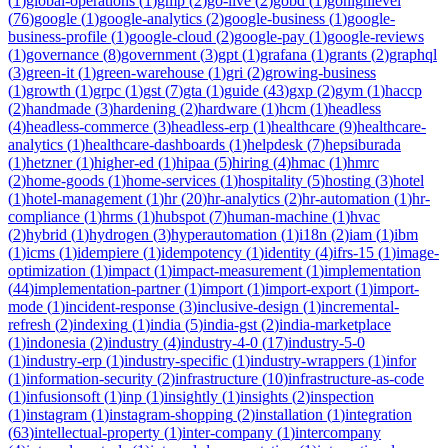
(
1
)
global-operations
(
1
)
gmp
(
2
)
go-live
(
2
)
gobd
(
1
)
gohighlevel
(
76
)
google
(
1
)
google-analytics
(
2
)
google-business
(
1
)
google-
business-profile
(
1
)
google-cloud
(
2
)
google-pay
(
1
)
google-reviews
(
1
)
governance
(
8
)
government
(
3
)
gpt
(
1
)
grafana
(
1
)
grants
(
2
)
graphql
(
3
)
green-it
(
1
)
green-warehouse
(
1
)
gri
(
2
)
growing-business
(
1
)
growth
(
1
)
grpc
(
1
)
gst
(
7
)
gta
(
1
)
guide
(
43
)
gxp
(
2
)
gym
(
1
)
haccp
(
2
)
handmade
(
3
)
hardening
(
2
)
hardware
(
1
)
hcm
(
1
)
headless
(
4
)
headless-commerce
(
3
)
headless-erp
(
1
)
healthcare
(
9
)
healthcare-
analytics
(
1
)
healthcare-dashboards
(
1
)
helpdesk
(
7
)
hepsiburada
(
1
)
hetzner
(
1
)
higher-ed
(
1
)
hipaa
(
5
)
hiring
(
4
)
hmac
(
1
)
hmrc
(
2
)
home-goods
(
1
)
home-services
(
1
)
hospitality
(
5
)
hosting
(
3
)
hotel
(
1
)
hotel-management
(
1
)
hr
(
20
)
hr-analytics
(
2
)
hr-automation
(
1
)
hr-
compliance
(
1
)
hrms
(
1
)
hubspot
(
7
)
human-machine
(
1
)
hvac
(
2
)
hybrid
(
1
)
hydrogen
(
3
)
hyperautomation
(
1
)
i18n
(
2
)
iam
(
1
)
ibm
(
1
)
icms
(
1
)
idempiere
(
1
)
idempotency
(
1
)
identity
(
4
)
ifrs-15
(
1
)
image-
optimization
(
1
)
impact
(
1
)
impact-measurement
(
1
)
implementation
(
44
)
implementation-partner
(
1
)
import
(
1
)
import-export
(
1
)
import-
mode
(
1
)
incident-response
(
3
)
inclusive-design
(
1
)
incremental-
refresh
(
2
)
indexing
(
1
)
india
(
5
)
india-gst
(
2
)
india-marketplace
(
1
)
indonesia
(
2
)
industry
(
4
)
industry-4-0
(
17
)
industry-5-0
(
1
)
industry-erp
(
1
)
industry-specific
(
1
)
industry-wrappers
(
1
)
infor
(
1
)
information-security
(
2
)
infrastructure
(
10
)
infrastructure-as-code
(
1
)
infusionsoft
(
1
)
inp
(
1
)
insightly
(
1
)
insights
(
2
)
inspection
(
1
)
instagram
(
1
)
instagram-shopping
(
2
)
installation
(
1
)
integration
(
63
)
intellectual-property
(
1
)
inter-company
(
1
)
intercompany