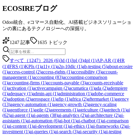
ECOSIREブログ
Odoo統合、eコマース自動化、AI搭載ビジネスソリューショ
ンの裏にあるテクノロジーへの深掘り。
1247
記事
1635
トピック
すべて（1247）
2026
(
6
)
3d
(
1
)
3pl
(
3
)
4pl
(
1
)
AP-AR
(
1
)
HR
(
1
)
IFRS
(
1
)
KPIs
(
1
)
a11y
(
1
)
a2p-10dlc
(
1
)
ab-testing
(
5
)
about-ecosire
(
1
)
access-control
(
2
)
access-rights
(
1
)
accessibility
(
3
)
account-
management
(
1
)
accounting
(
83
)
accounting-comparison
(
1
)
accounting-firms
(
1
)
accounts-payable
(
3
)
accounts-receivable
(
1
)
activation
(
1
)
activecampaign
(
2
)
acumatica
(
1
)
ada
(
2
)
adempiere
(
1
)
adequacy
(
1
)
admin-api
(
1
)
administration
(
1
)
adobe-commerce
(
2
)
adoption
(
2
)
aerospace
(
1
)
afip
(
1
)
africa
(
2
)
aftermarket
(
1
)
agency
(
13
)
agency-automation
(
1
)
agency-growth
(
2
)
agency-scaling
(
1
)
agentforce
(
1
)
agile
(
2
)
agreements
(
1
)
agriculture
(
3
)
agritech
(
1
)
ai
(
62
)
ai-agent
(
1
)
ai-agents
(
38
)
ai-analytics
(
2
)
ai-architecture
(
2
)
ai-
assistants
(
1
)
ai-automation
(
6
)
ai-bot
(
1
)
ai-chatbot
(
1
)
ai-comparison
(
1
)
ai-content
(
1
)
ai-development
(
1
)
ai-ethics
(
1
)
ai-frameworks
(
2
)
ai-
investment
(
1
)
ai-queries
(
1
)
ai-search
(
3
)
ai-security
(
1
)
ai-testing