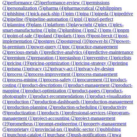
(
2
)
performance
(
25
)
performance-review
(
1
)
permissions
(
1
)
personalization
(
5
)
pharma
(
4
)
pharmaceutical
(
2
)
philippines
(
1
)
phishing
(
1
)
pick-pack-ship
(
1
)
pim
(
1
)
pipa
(
1
)
pipeda
(
1
)
pipedrive
(
2
)
pipeline
(
9
)
pipeline-automation
(
1
)
pipl
(
1
)
pixel-perfect
(
1
)
planning
(
9
)
plans
(
1
)
platform
(
3
)
playwright
(
2
)
plex
(
1
)
plex-
smart-manufacturing
(
1
)
plm
(
2
)
plumbing
(
1
)
pm2
(
1
)
pms
(
1
)
pnpm
(
1
)
point-of-sale
(
3
)
poland
(
3
)
polaris
(
1
)
pos
(
9
)
post-brexit
(
1
)
post-
implementation
(
2
)
postgres
(
2
)
postgresql
(
10
)
power-bi
(
79
)
power-
bi-premium
(
1
)
power-query
(
1
)
ppc
(
1
)
practice-management
(
2
)
precious-metals
(
1
)
predictive-analytics
(
4
)
predictive-maintenance
(
2
)
premium
(
2
)
preparation
(
1
)
prestashop
(
1
)
preventive
(
1
)
pricelists
(
1
)
pricing
(
19
)
pricing-optimization
(
1
)
pricing-strategy
(
3
)
printing
(
1
)
prisma
(
1
)
privacy
(
12
)
privacy-act
(
1
)
privacy-by-design
(
1
)
process
(
2
)
process-improvement
(
1
)
process-management
(
1
)
process-mining
(
1
)
process-safety
(
1
)
procurement
(
11
)
product-
costing
(
1
)
product-descriptions
(
1
)
product-management
(
2
)
product-
mapping
(
1
)
product-optimization
(
1
)
product-pages
(
1
)
product-
photography
(
1
)
product-recommendations
(
1
)
product-visualization
(
1
)
production
(
7
)
production-dashboards
(
1
)
production-management
(
1
)
production-planning
(
2
)
production-scheduling
(
1
)
productivity
(
9
)
productization
(
1
)
products
(
1
)
professional-services
(
4
)
program-
management
(
1
)
project-accounting
(
2
)
project-management
(
19
)
prometheus
(
1
)
prompt-engineering
(
1
)
property-management
(
5
)
proprietary
(
1
)
provincial-tax
(
1
)
public-sector
(
1
)
publishing
(
1
)
punchout-catalog
(
1
)
purchase
(
3
)
push-notifications
(
1
)
pwa