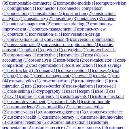
(
99
)
composable-commerce
(
2
)
composite-models
(
1
)
computer-vision
(
1
)
configuration
(
1
)
connector
(
8
)
connector-comparison
(
1
)
connectors
(
1
)
consolidation
(
3
)
construction
(
2
)
construction-
analytics
(
1
)
consultancy
(
2
)
consulting
(
3
)
containers
(
3
)
content
(
1
)
content-management
(
2
)
content-marketing
(
3
)
continuous-
improvement
(
1
)
contract-management
(
1
)
contract-review
(
1
)
contracts
(
3
)
conversation-ai
(
1
)
conversation-design
(
1
)
conversational-ai
(
3
)
conversion
(
8
)
conversion-optimization
(
7
)
conversion-rate
(
2
)
conversion-rate-optimization
(
1
)
cookie-
consent
(
1
)
copilot
(
1
)
copyleft
(
1
)
copyrights
(
1
)
core-web-vitals
(
5
)
corporate-tax
(
1
)
corrective
(
1
)
cosmetics
(
1
)
cost
(
4
)
cost-
accounting
(
1
)
cost-analysis
(
3
)
cost-benefit
(
2
)
cost-calculator
(
1
)
cost-
comparison
(
2
)
cost-optimization
(
5
)
cost-reduction
(
1
)
cost-savings
(
1
)
cost-tracking
(
2
)
coupang
(
1
)
course-creation
(
1
)
courses
(
3
)
cpa
(
1
)
cpq
(
1
)
cpra
(
1
)
credit-management
(
1
)
crewai
(
2
)
criteria
(
1
)
crm
(
44
)
crm-analytics
(
1
)
crm-comparison
(
5
)
crm-integration
(
2
)
crm-
migration
(
2
)
cro
(
2
)
cross-border
(
8
)
cross-platform
(
1
)
cross-sell
(
1
)
cross-selling
(
1
)
cryptography
(
1
)
csat
(
1
)
cspm
(
1
)
csrd
(
3
)
css
(
2
)
csv
(
1
)
culture
(
1
)
currency
(
1
)
custom-agents
(
1
)
custom-checkout
(
1
)
custom-development
(
1
)
custom-fields
(
1
)
custom-module
(
1
)
custom-orders
(
2
)
custom-skills
(
2
)
customer-analytics
(
2
)
customer-data
(
1
)
customer-engagement
(
3
)
customer-experience
(
5
)
customer-health
(
1
)
customer-journey
(
1
)
customer-lifetime-value
(
3
)
customer-retention
(
5
)
customer-satisfaction
(
1
)
customer-
segmentation
(
2
)
customer-service
(
7
)
customer-success
(
5
)
customer-