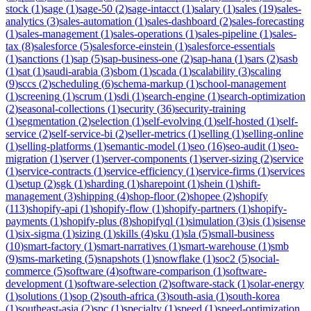
stock
(
1
)
sage
(
1
)
sage-50
(
2
)
sage-intacct
(
1
)
salary
(
1
)
sales
(
19
)
sales-
analytics
(
3
)
sales-automation
(
1
)
sales-dashboard
(
2
)
sales-forecasting
(
1
)
sales-management
(
1
)
sales-operations
(
1
)
sales-pipeline
(
1
)
sales-
tax
(
8
)
salesforce
(
5
)
salesforce-einstein
(
1
)
salesforce-essentials
(
1
)
sanctions
(
1
)
sap
(
5
)
sap-business-one
(
2
)
sap-hana
(
1
)
sars
(
2
)
sasb
(
1
)
sat
(
1
)
saudi-arabia
(
3
)
sbom
(
1
)
scada
(
1
)
scalability
(
3
)
scaling
(
9
)
sccs
(
2
)
scheduling
(
6
)
schema-markup
(
1
)
school-management
(
1
)
screening
(
1
)
scrum
(
1
)
sdi
(
1
)
search-engine
(
1
)
search-optimization
(
2
)
seasonal-collections
(
1
)
security
(
36
)
security-training
(
1
)
segmentation
(
2
)
selection
(
1
)
self-evolving
(
1
)
self-hosted
(
1
)
self-
service
(
2
)
self-service-bi
(
2
)
seller-metrics
(
1
)
selling
(
1
)
selling-online
(
1
)
selling-platforms
(
1
)
semantic-model
(
1
)
seo
(
16
)
seo-audit
(
1
)
seo-
migration
(
1
)
server
(
1
)
server-components
(
1
)
server-sizing
(
2
)
service
(
1
)
service-contracts
(
1
)
service-efficiency
(
1
)
service-firms
(
1
)
services
(
1
)
setup
(
2
)
sgk
(
1
)
sharding
(
1
)
sharepoint
(
1
)
shein
(
1
)
shift-
management
(
3
)
shipping
(
4
)
shop-floor
(
2
)
shopee
(
2
)
shopify
(
113
)
shopify-api
(
1
)
shopify-flow
(
1
)
shopify-partners
(
1
)
shopify-
payments
(
1
)
shopify-plus
(
8
)
shopifyql
(
1
)
simulation
(
3
)
sis
(
1
)
sisense
(
1
)
six-sigma
(
1
)
sizing
(
1
)
skills
(
4
)
sku
(
1
)
sla
(
5
)
small-business
(
10
)
smart-factory
(
1
)
smart-narratives
(
1
)
smart-warehouse
(
1
)
smb
(
9
)
sms-marketing
(
5
)
snapshots
(
1
)
snowflake
(
1
)
soc2
(
5
)
social-
commerce
(
5
)
software
(
4
)
software-comparison
(
1
)
software-
development
(
1
)
software-selection
(
2
)
software-stack
(
1
)
solar-energy
(
1
)
solutions
(
1
)
sop
(
2
)
south-africa
(
3
)
south-asia
(
1
)
south-korea
(
1
)
southeast-asia
(
2
)
spc
(
1
)
specialty
(
1
)
speed
(
1
)
speed-optimization