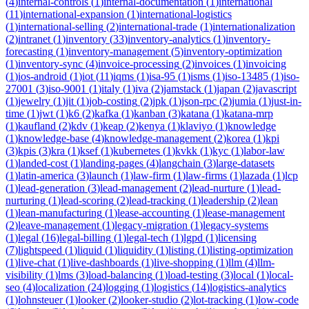
(
4
)
internal-controls
(
1
)
internal-documentation
(
1
)
international
(
11
)
international-expansion
(
1
)
international-logistics
(
1
)
international-selling
(
2
)
international-trade
(
1
)
internationalization
(
2
)
intranet
(
1
)
inventory
(
33
)
inventory-analytics
(
1
)
inventory-
forecasting
(
1
)
inventory-management
(
5
)
inventory-optimization
(
1
)
inventory-sync
(
4
)
invoice-processing
(
2
)
invoices
(
1
)
invoicing
(
1
)
ios-android
(
1
)
iot
(
11
)
iqms
(
1
)
isa-95
(
1
)
isms
(
1
)
iso-13485
(
1
)
iso-
27001
(
3
)
iso-9001
(
1
)
italy
(
1
)
iva
(
2
)
jamstack
(
1
)
japan
(
2
)
javascript
(
1
)
jewelry
(
1
)
jit
(
1
)
job-costing
(
2
)
jpk
(
1
)
json-rpc
(
2
)
jumia
(
1
)
just-in-
time
(
1
)
jwt
(
1
)
k6
(
2
)
kafka
(
1
)
kanban
(
3
)
katana
(
1
)
katana-mrp
(
1
)
kaufland
(
2
)
kdv
(
1
)
keap
(
2
)
kenya
(
1
)
klaviyo
(
1
)
knowledge
(
1
)
knowledge-base
(
4
)
knowledge-management
(
2
)
korea
(
1
)
kpi
(
3
)
kpis
(
3
)
kra
(
1
)
ksef
(
1
)
kubernetes
(
1
)
kvkk
(
1
)
kyc
(
1
)
labor-law
(
1
)
landed-cost
(
1
)
landing-pages
(
4
)
langchain
(
3
)
large-datasets
(
1
)
latin-america
(
3
)
launch
(
1
)
law-firm
(
1
)
law-firms
(
1
)
lazada
(
1
)
lcp
(
1
)
lead-generation
(
3
)
lead-management
(
2
)
lead-nurture
(
1
)
lead-
nurturing
(
1
)
lead-scoring
(
2
)
lead-tracking
(
1
)
leadership
(
2
)
lean
(
1
)
lean-manufacturing
(
1
)
lease-accounting
(
1
)
lease-management
(
2
)
leave-management
(
1
)
legacy-migration
(
1
)
legacy-systems
(
1
)
legal
(
16
)
legal-billing
(
1
)
legal-tech
(
1
)
lgpd
(
1
)
licensing
(
7
)
lightspeed
(
1
)
liquid
(
1
)
liquidity
(
1
)
listing
(
1
)
listing-optimization
(
1
)
live-chat
(
1
)
live-dashboards
(
1
)
live-shopping
(
1
)
llm
(
4
)
llm-
visibility
(
1
)
lms
(
3
)
load-balancing
(
1
)
load-testing
(
3
)
local
(
1
)
local-
seo
(
4
)
localization
(
24
)
logging
(
1
)
logistics
(
14
)
logistics-analytics
(
1
)
lohnsteuer
(
1
)
looker
(
2
)
looker-studio
(
2
)
lot-tracking
(
1
)
low-code