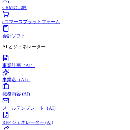
CRMの比較
eコマースプラットフォーム
会計ソフト
AI とジェネレーター
事業計画（AI）
事業名（AI）
職務内容 (AI)
メールテンプレート（AI）
RFP ジェネレーター (AI)