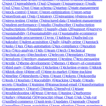
(
2
)
spot
(
1
)
spreadsheets
(
1
)
sql
(
2
)
square
(
1
)
squarespace
(
1
)
ssdlc
(
1
)
ssl
(
2
)
sso
(
2
)
sst
(
1
)
star-schema
(
2
)
startup
(
2
)
state-management
(
1
)
stock-control
(
1
)
store
(
1
)
store-optimization
(
1
)
store-setup
(
2
)
storefront-api
(
3
)
stp
(
1
)
strategy
(
35
)
streaming
(
4
)
stress-test
(
1
)
stress-testing
(
1
)
stripe
(
3
)
structured-data
(
1
)
student-management
(
2
)
student-performance
(
1
)
studio
(
3
)
subscriber
(
1
)
subscription
(
2
)
subscriptions
(
6
)
supplier
(
1
)
supply-chain
(
28
)
support
(
6
)
surveys
(
1
)
sustainability
(
14
)
sustainability-roi
(
1
)
sustainable-ecommerce
(
1
)
sustainable-procurement
(
1
)
sync
(
1
)
tableau
(
3
)
tailwind-css
(
1
)
takealot
(
1
)
talent-acquisition
(
2
)
tally
(
4
)
tally-prime
(
1
)
tanstack
(
1
)
tasks
(
1
)
tax
(
5
)
tax-automation
(
2
)
tax-compliance
(
3
)
taxation
(
1
)
tco
(
5
)
tco-analysis
(
1
)
tds
(
1
)
team
(
1
)
tech
(
1
)
technical
(
1
)
technical-seo
(
4
)
technology
(
2
)
telecom
(
3
)
templates
(
3
)
temu
(
1
)
terraform
(
1
)
territory-management
(
1
)
testing
(
7
)
text-messaging
(
1
)
textile
(
2
)
theme-development
(
2
)
themes
(
1
)
theory-of-constraints
(
1
)
third-party
(
1
)
throttling
(
1
)
ticketing
(
1
)
ticketing-system
(
1
)
tiktok
(
1
)
tiktok-shop
(
4
)
time-off
(
1
)
time-to-market
(
1
)
time-tracking
(
2
)
timeline
(
5
)
timesheets
(
2
)
tms
(
1
)
toast
(
1
)
tokens
(
3
)
tokopedia
(
1
)
tools
(
1
)
tourism
(
1
)
traceability
(
6
)
tracking
(
2
)
trade
(
1
)
trade-
secrets
(
1
)
trading
(
1
)
training
(
8
)
transactional-email
(
1
)
transformation
(
1
)
transparency
(
3
)
travel
(
3
)
trends
(
2
)
trendyol
(
1
)
triage
(
1
)
troubleshooting
(
40
)
trust
(
1
)
tryton
(
1
)
tuning
(
2
)
turborepo
(
1
)
turkey
(
4
)
tutorial
(
50
)
typescript
(
4
)
uae
(
3
)
uat
(
1
)
uk
(
2
)
uk-vat
(
1
)
unified-commerce
(
1
)
unit-tests
(
1
)
updates
(
1
)
upgrade
(
3
)
upsell
(
1
)
upselling
(
1
)
user-acquisition
(
1
)
user-adoption
(
2
)
user-experience