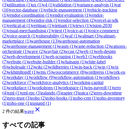
(
3
)
utilization
(
1
)
ux
(
1
)
v4
(
1
)
validation
(
1
)
variance-analysis
(
1
)
vat
(
16
)
vector-database
(
1
)
vehicle-management
(
1
)
vehicle-tracking
(
1
)
vendor-coordination
(
1
)
vendor-evaluation
(
1
)
vendor-
management
(
4
)
vendor-risk
(
1
)
vendor-selection
(
2
)
vercel-ai-sdk
(
1
)
vertical-ai
(
1
)
vertipaq
(
1
)
vietnam
(
1
)
views
(
1
)
vision-2030
(
1
)
visual-merchandising
(
1
)
vitest
(
1
)
voice-ai
(
1
)
voice-commerce
(
2
)
voice-search
(
1
)
vulnerability
(
1
)
waf
(
1
)
walmart
(
3
)
walmart-
marketplace
(
1
)
warehouse
(
13
)
warehouse-automation
(
2
)
warehouse-management
(
1
)
wasm
(
1
)
waste-reduction
(
2
)
watsonx-
orchestrate
(
1
)
wave
(
2
)
wayfair
(
2
)
wcag
(
2
)
web
(
1
)
web-design
(
2
)
web-development
(
1
)
web-scraping
(
1
)
web3
(
1
)
webhooks
(
7
)
website
(
1
)
website-builder
(
1
)
whatsapp
(
1
)
white-label
(
6
)
wholesale
(
12
)
wiki
(
2
)
wildberries
(
1
)
win-back
(
1
)
wip
(
1
)
wix
(
2
)
wkhtmltopdf
(
1
)
wms
(
5
)
woocommerce
(
8
)
wordpress
(
1
)
work-os
(
1
)
workday
(
1
)
workflow
(
9
)
workflow-automation
(
1
)
workflows
(
2
)
workforce
(
7
)
workforce-analytics
(
1
)
working-capital
(
1
)
workplace
(
1
)
workshops
(
1
)
workspace
(
1
)
wps-payroll
(
1
)
xero
(
4
)
xml
(
1
)
xml-rpc
(
3
)
zalando
(
5
)
zapier
(
3
)
zatca
(
2
)
zero-downtime
(
2
)
zero-trust
(
3
)
zoho
(
2
)
zoho-books
(
1
)
zoho-crm
(
1
)
zoho-inventory
(
1
)
zoho-one
(
1
)
zustand
(
1
)
2 件の結果
wave
すべての記事