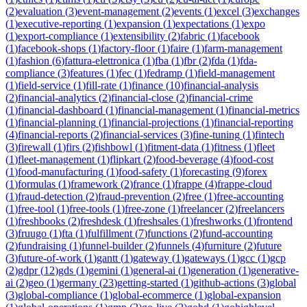
(
2
)
evaluation
(
3
)
event-management
(
2
)
events
(
1
)
excel
(
3
)
exchanges
(
1
)
executive-reporting
(
1
)
expansion
(
1
)
expectations
(
1
)
expo
(
1
)
export-compliance
(
1
)
extensibility
(
2
)
fabric
(
1
)
facebook
(
1
)
facebook-shops
(
1
)
factory-floor
(
1
)
faire
(
1
)
farm-management
(
1
)
fashion
(
6
)
fattura-elettronica
(
1
)
fba
(
1
)
fbr
(
2
)
fda
(
1
)
fda-
compliance
(
3
)
features
(
1
)
fec
(
1
)
fedramp
(
1
)
field-management
(
1
)
field-service
(
1
)
fill-rate
(
1
)
finance
(
10
)
financial-analysis
(
2
)
financial-analytics
(
2
)
financial-close
(
2
)
financial-crime
(
1
)
financial-dashboard
(
1
)
financial-management
(
1
)
financial-metrics
(
1
)
financial-planning
(
1
)
financial-projections
(
1
)
financial-reporting
(
4
)
financial-reports
(
2
)
financial-services
(
3
)
fine-tuning
(
1
)
fintech
(
3
)
firewall
(
1
)
firs
(
2
)
fishbowl
(
1
)
fitment-data
(
1
)
fitness
(
1
)
fleet
(
1
)
fleet-management
(
1
)
flipkart
(
2
)
food-beverage
(
4
)
food-cost
(
1
)
food-manufacturing
(
1
)
food-safety
(
1
)
forecasting
(
9
)
forex
(
1
)
formulas
(
1
)
framework
(
2
)
france
(
1
)
frappe
(
4
)
frappe-cloud
(
1
)
fraud-detection
(
2
)
fraud-prevention
(
2
)
free
(
1
)
free-accounting
(
1
)
free-tool
(
1
)
free-tools
(
1
)
free-zone
(
1
)
freelancer
(
2
)
freelancers
(
1
)
freshbooks
(
2
)
freshdesk
(
1
)
freshsales
(
1
)
freshworks
(
1
)
frontend
(
3
)
fruugo
(
1
)
fta
(
1
)
fulfillment
(
7
)
functions
(
2
)
fund-accounting
(
2
)
fundraising
(
1
)
funnel-builder
(
2
)
funnels
(
4
)
furniture
(
2
)
future
(
3
)
future-of-work
(
1
)
gantt
(
1
)
gateway
(
1
)
gateways
(
1
)
gcc
(
1
)
gcp
(
2
)
gdpr
(
12
)
gds
(
1
)
gemini
(
1
)
general-ai
(
1
)
generation
(
1
)
generative-
ai
(
2
)
geo
(
1
)
germany
(
23
)
getting-started
(
1
)
github-actions
(
3
)
global
(
3
)
global-compliance
(
1
)
global-ecommerce
(
1
)
global-expansion