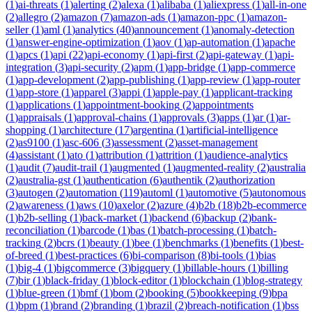
(
1
)
ai-threats
(
1
)
alerting
(
2
)
alexa
(
1
)
alibaba
(
1
)
aliexpress
(
1
)
all-in-one
(
2
)
allegro
(
2
)
amazon
(
7
)
amazon-ads
(
1
)
amazon-ppc
(
1
)
amazon-
seller
(
1
)
aml
(
1
)
analytics
(
40
)
announcement
(
1
)
anomaly-detection
(
1
)
answer-engine-optimization
(
1
)
aov
(
1
)
ap-automation
(
1
)
apache
(
1
)
apcs
(
1
)
api
(
22
)
api-economy
(
1
)
api-first
(
2
)
api-gateway
(
1
)
api-
integration
(
3
)
api-security
(
2
)
apm
(
1
)
app-bridge
(
1
)
app-commerce
(
1
)
app-development
(
2
)
app-publishing
(
1
)
app-review
(
1
)
app-router
(
1
)
app-store
(
1
)
apparel
(
3
)
appi
(
1
)
apple-pay
(
1
)
applicant-tracking
(
1
)
applications
(
1
)
appointment-booking
(
2
)
appointments
(
1
)
appraisals
(
1
)
approval-chains
(
1
)
approvals
(
3
)
apps
(
1
)
ar
(
1
)
ar-
shopping
(
1
)
architecture
(
17
)
argentina
(
1
)
artificial-intelligence
(
2
)
as9100
(
1
)
asc-606
(
3
)
assessment
(
2
)
asset-management
(
4
)
assistant
(
1
)
ato
(
1
)
attribution
(
1
)
attrition
(
1
)
audience-analytics
(
1
)
audit
(
7
)
audit-trail
(
1
)
augmented
(
1
)
augmented-reality
(
2
)
australia
(
2
)
australia-gst
(
1
)
authentication
(
6
)
authentik
(
2
)
authorization
(
3
)
autogen
(
2
)
automation
(
119
)
automl
(
1
)
automotive
(
5
)
autonomous
(
2
)
awareness
(
1
)
aws
(
10
)
axelor
(
2
)
azure
(
4
)
b2b
(
18
)
b2b-ecommerce
(
1
)
b2b-selling
(
1
)
back-market
(
1
)
backend
(
6
)
backup
(
2
)
bank-
reconciliation
(
1
)
barcode
(
1
)
bas
(
1
)
batch-processing
(
1
)
batch-
tracking
(
2
)
bcrs
(
1
)
beauty
(
1
)
bee
(
1
)
benchmarks
(
1
)
benefits
(
1
)
best-
of-breed
(
1
)
best-practices
(
6
)
bi-comparison
(
8
)
bi-tools
(
1
)
bias
(
1
)
big-4
(
1
)
bigcommerce
(
3
)
bigquery
(
1
)
billable-hours
(
1
)
billing
(
7
)
bir
(
1
)
black-friday
(
1
)
block-editor
(
1
)
blockchain
(
1
)
blog-strategy
(
1
)
blue-green
(
1
)
bmf
(
1
)
bom
(
2
)
booking
(
5
)
bookkeeping
(
9
)
bpa
(
1
)
bpm
(
1
)
brand
(
2
)
branding
(
1
)
brazil
(
2
)
breach-notification
(
1
)
bss