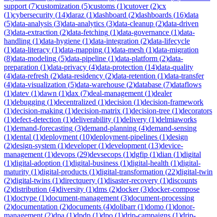
support
(
7
)
customization
(
5
)
customs
(
1
)
cutover
(
2
)
cx
(
1
)
cybersecurity
(
14
)
daraz
(
1
)
dashboard
(
2
)
dashboards
(
16
)
data
(
5
)
data-analysis
(
3
)
data-analytics
(
3
)
data-cleanup
(
2
)
data-driven
(
3
)
data-extraction
(
2
)
data-fetching
(
1
)
data-governance
(
1
)
data-
handling
(
1
)
data-hygiene
(
1
)
data-integration
(
2
)
data-lifecycle
(
1
)
data-literacy
(
1
)
data-mapping
(
1
)
data-mesh
(
1
)
data-migration
(
8
)
data-modeling
(
5
)
data-pipeline
(
1
)
data-platform
(
2
)
data-
preparation
(
1
)
data-privacy
(
4
)
data-protection
(
14
)
data-quality
(
4
)
data-refresh
(
2
)
data-residency
(
2
)
data-retention
(
1
)
data-transfer
(
4
)
data-visualization
(
5
)
data-warehouse
(
2
)
database
(
7
)
dataflows
(
1
)
datev
(
1
)
dawn
(
1
)
dax
(
7
)
deal-management
(
1
)
dealer
(
1
)
debugging
(
1
)
decentralized
(
1
)
decision
(
1
)
decision-framework
(
1
)
decision-making
(
1
)
decision-matrix
(
1
)
decision-tree
(
1
)
decorators
(
1
)
defect-detection
(
1
)
deliverability
(
1
)
delivery
(
1
)
delmiaworks
(
1
)
demand-forecasting
(
3
)
demand-planning
(
4
)
demand-sensing
(
1
)
dental
(
1
)
deployment
(
10
)
deployment-pipelines
(
1
)
design
(
2
)
design-system
(
1
)
developer
(
1
)
development
(
13
)
device-
management
(
1
)
devops
(
29
)
devsecops
(
1
)
dgfip
(
1
)
dian
(
1
)
digital
(
1
)
digital-adoption
(
1
)
digital-business
(
1
)
digital-health
(
1
)
digital-
maturity
(
1
)
digital-products
(
1
)
digital-transformation
(
22
)
digital-twin
(
2
)
digital-twins
(
1
)
directquery
(
1
)
disaster-recovery
(
1
)
discounts
(
2
)
distribution
(
4
)
diversity
(
1
)
dms
(
2
)
docker
(
3
)
docker-compose
(
1
)
doctype
(
1
)
document-management
(
3
)
document-processing
(
2
)
documentation
(
2
)
documents
(
4
)
dolibarr
(
1
)
domo
(
1
)
donor-
management
(
2
)
dpa
(
1
)
dpdp
(
1
)
dpo
(
1
)
drip-campaigns
(
1
)
drip-