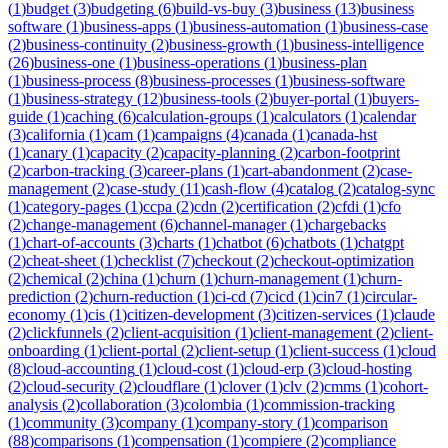
(
1
)
budget
(
3
)
budgeting
(
6
)
build-vs-buy
(
3
)
business
(
13
)
business
software
(
1
)
business-apps
(
1
)
business-automation
(
1
)
business-case
(
2
)
business-continuity
(
2
)
business-growth
(
1
)
business-intelligence
(
26
)
business-one
(
1
)
business-operations
(
1
)
business-plan
(
1
)
business-process
(
8
)
business-processes
(
1
)
business-software
(
1
)
business-strategy
(
12
)
business-tools
(
2
)
buyer-portal
(
1
)
buyers-
guide
(
1
)
caching
(
6
)
calculation-groups
(
1
)
calculators
(
1
)
calendar
(
3
)
california
(
1
)
cam
(
1
)
campaigns
(
4
)
canada
(
1
)
canada-hst
(
1
)
canary
(
1
)
capacity
(
2
)
capacity-planning
(
2
)
carbon-footprint
(
2
)
carbon-tracking
(
3
)
career-plans
(
1
)
cart-abandonment
(
2
)
case-
management
(
2
)
case-study
(
11
)
cash-flow
(
4
)
catalog
(
2
)
catalog-sync
(
1
)
category-pages
(
1
)
ccpa
(
2
)
cdn
(
2
)
certification
(
2
)
cfdi
(
1
)
cfo
(
2
)
change-management
(
6
)
channel-manager
(
1
)
chargebacks
(
1
)
chart-of-accounts
(
3
)
charts
(
1
)
chatbot
(
6
)
chatbots
(
1
)
chatgpt
(
2
)
cheat-sheet
(
1
)
checklist
(
7
)
checkout
(
2
)
checkout-optimization
(
2
)
chemical
(
2
)
china
(
1
)
churn
(
1
)
churn-management
(
1
)
churn-
prediction
(
2
)
churn-reduction
(
1
)
ci-cd
(
7
)
cicd
(
1
)
cin7
(
1
)
circular-
economy
(
1
)
cis
(
1
)
citizen-development
(
3
)
citizen-services
(
1
)
claude
(
2
)
clickfunnels
(
2
)
client-acquisition
(
1
)
client-management
(
2
)
client-
onboarding
(
1
)
client-portal
(
2
)
client-setup
(
1
)
client-success
(
1
)
cloud
(
8
)
cloud-accounting
(
1
)
cloud-cost
(
1
)
cloud-erp
(
3
)
cloud-hosting
(
2
)
cloud-security
(
2
)
cloudflare
(
1
)
clover
(
1
)
clv
(
2
)
cmms
(
1
)
cohort-
analysis
(
2
)
collaboration
(
3
)
colombia
(
1
)
commission-tracking
(
1
)
community
(
3
)
company
(
1
)
company-story
(
1
)
comparison
(
88
)
comparisons
(
1
)
compensation
(
1
)
compiere
(
2
)
compliance