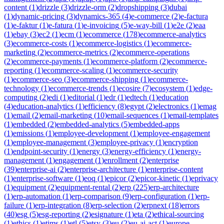
content
(
1
)
drizzle
(
3
)
drizzle-orm
(
2
)
dropshipping
(
3
)
dubai
(
1
)
dynamic-pricing
(
3
)
dynamics-365
(
4
)
e-commerce
(
2
)
e-factura
(
1
)
e-faktur
(
1
)
e-fatura
(
1
)
e-invoicing
(
5
)
e-way-bill
(
1
)
e2e
(
2
)
eaa
(
1
)
ebay
(
3
)
ec2
(
1
)
ecm
(
1
)
ecommerce
(
178
)
ecommerce-analytics
(
3
)
ecommerce-costs
(
1
)
ecommerce-logistics
(
1
)
ecommerce-
marketing
(
2
)
ecommerce-metrics
(
2
)
ecommerce-operations
(
2
)
ecommerce-payments
(
1
)
ecommerce-platform
(
2
)
ecommerce-
reporting
(
1
)
ecommerce-scaling
(
1
)
ecommerce-security
(
1
)
ecommerce-seo
(
3
)
ecommerce-shipping
(
1
)
ecommerce-
technology
(
1
)
ecommerce-trends
(
1
)
ecosire
(
7
)
ecosystem
(
1
)
edge-
computing
(
2
)
edi
(
1
)
editorial
(
1
)
edr
(
1
)
edtech
(
1
)
education
(
4
)
education-analytics
(
1
)
efficiency
(
8
)
egypt
(
2
)
electronics
(
1
)
emag
(
1
)
email
(
2
)
email-marketing
(
10
)
email-sequences
(
1
)
email-templates
(
1
)
embedded
(
2
)
embedded-analytics
(
5
)
embedded-apps
(
1
)
emissions
(
1
)
employee-development
(
1
)
employee-engagement
(
1
)
employee-management
(
3
)
employee-privacy
(
1
)
encryption
(
1
)
endpoint-security
(
1
)
energy
(
3
)
energy-efficiency
(
1
)
energy-
management
(
1
)
engagement
(
1
)
enrollment
(
2
)
enterprise
(
39
)
enterprise-ai
(
2
)
enterprise-architecture
(
1
)
enterprise-content
(
1
)
enterprise-software
(
1
)
eoq
(
1
)
epicor
(
2
)
epicor-kinetic
(
1
)
eprivacy
(
1
)
equipment
(
2
)
equipment-rental
(
2
)
erp
(
225
)
erp-architecture
(
1
)
erp-automation
(
1
)
erp-comparison
(
9
)
erp-configuration
(
1
)
erp-
failure
(
1
)
erp-integration
(
8
)
erp-selection
(
2
)
erpnext
(
18
)
errors
(
40
)
esg
(
5
)
esg-reporting
(
2
)
esignature
(
1
)
eta
(
2
)
ethical-sourcing
(
1
)
ethics
(
1
)
etims
(
1
)
etl
(
5
)
etsy
(
3
)
eu
(
2
)
eu-ai-act
(
1
)
europe