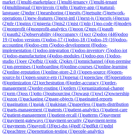
market
(
1
)
multi-marketplace
(
1
)
multi-tenancy
(
1
)
multi-tenant
(
4
)
multilingual
(
1
)
myinvois
(
1
)
n8n
(
1
)
native-app
(
1
)
natural-
language
(
2
)
ndpr
(
1
)
nearshoring
(
1
)
nestjs
(
5
)
netsuite
(
5
)
network-
operations
(
1
)
new-features
(
3
)
next-intl
(
1
)
next-js
(
1
)
nextjs
(
4
)
nexus
(
2
)
nfe
(
1
)
nginx
(
1
)
nigeria
(
3
)
nis2
(
1
)
nist
(
1
)
nlp
(
1
)
no-code
(
6
)
nodejs
(
1
)
nonprofit
(
4
)
nonprofit-analytics
(
1
)
noon
(
2
)
nps
(
1
)
oauth
(
1
)
oauth2
(
2
)
observability
(
4
)
occupancy
(
1
)
ocr
(
2
)
odoo
(
446
)
odoo
19
(
1
)
odoo versions
(
1
)
odoo-17
(
1
)
odoo-18
(
1
)
odoo-19
(
16
)
odoo-
accounting
(
6
)
odoo-crm
(
5
)
odoo-development
(
8
)
odoo-
implementation
(
1
)
odoo-integration
(
1
)
odoo-inventory
(
5
)
odoo-iot
(
1
)
odoo-manufacturing
(
4
)
odoo-modules
(
1
)
odoo-pos
(
1
)
odoo-
studio
(
1
)
oee
(
2
)
ofbiz
(
1
)
oidc
(
2
)
okrs
(
1
)
omnichannel
(
4
)
on-premise
(
1
)
on-premises
(
1
)
onboarding
(
6
)
online-courses
(
2
)
online-learning
(
2
)
online-reputation
(
1
)
online-store-2.0
(
1
)
open-source
(
6
)
open-
source-bi
(
1
)
open-source-erp
(
13
)
openai
(
1
)
openclaw
(
85
)
operations
(
6
)
optimization
(
21
)
orchestration
(
6
)
order-accuracy
(
1
)
order-
management
(
2
)
order-routing
(
1
)
orders
(
1
)
organizational-change
(
1
)
orm
(
3
)
oss
(
1
)
otto
(
3
)
outsourcing
(
3
)
owasp
(
1
)
owl
(
2
)
ownership
(
1
)
ozon
(
1
)
packaging
(
2
)
page-objects
(
1
)
paginated-reports
(
1
)
pagination
(
1
)
pajak
(
1
)
pakistan
(
2
)
paperless
(
1
)
parts-distribution
(
1
)
parts-management
(
1
)
patents
(
1
)
patient-analytics
(
1
)
patient-care
(
2
)
patient-management
(
1
)
patient-recall
(
1
)
patterns
(
5
)
payment
(
1
)
payment-gateways
(
1
)
payment-security
(
2
)
payment-terms
(
1
)
payments
(
5
)
payroll
(
18
)
pci-dss
(
4
)
pdf
(
2
)
pdfkit
(
1
)
pdpl
(
2
)
peachtree
(
2
)
penetration-testing
(
1
)
people-analytics