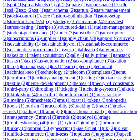
(
2
)
spot
(
1
)
spreadsheets
(
1
)
sql
(
2
)
square
(
1
)
squarespace
(
1
)
ssdlc
(
1
)
ssl
(
2
)
sso
(
2
)
sst
(
1
)
star-schema
(
2
)
startup
(
2
)
state-management
(
1
)
stock-control
(
1
)
store
(
1
)
store-optimization
(
1
)
store-setup
(
2
)
storefront-api
(
3
)
stp
(
1
)
strategy
(
35
)
streaming
(
4
)
stress-test
(
1
)
stress-testing
(
1
)
stripe
(
3
)
structured-data
(
1
)
student-management
(
2
)
student-performance
(
1
)
studio
(
3
)
subscriber
(
1
)
subscription
(
2
)
subscriptions
(
6
)
supplier
(
1
)
supply-chain
(
28
)
support
(
6
)
surveys
(
1
)
sustainability
(
14
)
sustainability-roi
(
1
)
sustainable-ecommerce
(
1
)
sustainable-procurement
(
1
)
sync
(
1
)
tableau
(
3
)
tailwind-css
(
1
)
takealot
(
1
)
talent-acquisition
(
2
)
tally
(
4
)
tally-prime
(
1
)
tanstack
(
1
)
tasks
(
1
)
tax
(
5
)
tax-automation
(
2
)
tax-compliance
(
3
)
taxation
(
1
)
tco
(
5
)
tco-analysis
(
1
)
tds
(
1
)
team
(
1
)
tech
(
1
)
technical
(
1
)
technical-seo
(
4
)
technology
(
2
)
telecom
(
3
)
templates
(
3
)
temu
(
1
)
terraform
(
1
)
territory-management
(
1
)
testing
(
7
)
text-messaging
(
1
)
textile
(
2
)
theme-development
(
2
)
themes
(
1
)
theory-of-constraints
(
1
)
third-party
(
1
)
throttling
(
1
)
ticketing
(
1
)
ticketing-system
(
1
)
tiktok
(
1
)
tiktok-shop
(
4
)
time-off
(
1
)
time-to-market
(
1
)
time-tracking
(
2
)
timeline
(
5
)
timesheets
(
2
)
tms
(
1
)
toast
(
1
)
tokens
(
3
)
tokopedia
(
1
)
tools
(
1
)
tourism
(
1
)
traceability
(
6
)
tracking
(
2
)
trade
(
1
)
trade-
secrets
(
1
)
trading
(
1
)
training
(
8
)
transactional-email
(
1
)
transformation
(
1
)
transparency
(
3
)
travel
(
3
)
trends
(
2
)
trendyol
(
1
)
triage
(
1
)
troubleshooting
(
40
)
trust
(
1
)
tryton
(
1
)
tuning
(
2
)
turborepo
(
1
)
turkey
(
4
)
tutorial
(
50
)
typescript
(
4
)
uae
(
3
)
uat
(
1
)
uk
(
2
)
uk-vat
(
1
)
unified-commerce
(
1
)
unit-tests
(
1
)
updates
(
1
)
upgrade
(
3
)
upsell
(
1
)
upselling
(
1
)
user-acquisition
(
1
)
user-adoption
(
2
)
user-experience