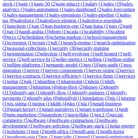
stock
(
1
)
sage
(
1
)
sage-50
(
2
)
sage-intacct
(
1
)
salary
(
1
)
sales
(
19
)
sales-
analytics
(
3
)
sales-automation
(
1
)
sales-dashboard
(
2
)
sales-forecasting
(
1
)
sales-management
(
1
)
sales-operations
(
1
)
sales-pipeline
(
1
)
sales-
tax
(
8
)
salesforce
(
5
)
salesforce-einstein
(
1
)
salesforce-essentials
(
1
)
sanctions
(
1
)
sap
(
5
)
sap-business-one
(
2
)
sap-hana
(
1
)
sars
(
2
)
sasb
(
1
)
sat
(
1
)
saudi-arabia
(
3
)
sbom
(
1
)
scada
(
1
)
scalability
(
3
)
scaling
(
9
)
sccs
(
2
)
scheduling
(
6
)
schema-markup
(
1
)
school-management
(
1
)
screening
(
1
)
scrum
(
1
)
sdi
(
1
)
search-engine
(
1
)
search-optimization
(
2
)
seasonal-collections
(
1
)
security
(
36
)
security-training
(
1
)
segmentation
(
2
)
selection
(
1
)
self-evolving
(
1
)
self-hosted
(
1
)
self-
service
(
2
)
self-service-bi
(
2
)
seller-metrics
(
1
)
selling
(
1
)
selling-online
(
1
)
selling-platforms
(
1
)
semantic-model
(
1
)
seo
(
16
)
seo-audit
(
1
)
seo-
migration
(
1
)
server
(
1
)
server-components
(
1
)
server-sizing
(
2
)
service
(
1
)
service-contracts
(
1
)
service-efficiency
(
1
)
service-firms
(
1
)
services
(
1
)
setup
(
2
)
sgk
(
1
)
sharding
(
1
)
sharepoint
(
1
)
shein
(
1
)
shift-
management
(
3
)
shipping
(
4
)
shop-floor
(
2
)
shopee
(
2
)
shopify
(
113
)
shopify-api
(
1
)
shopify-flow
(
1
)
shopify-partners
(
1
)
shopify-
payments
(
1
)
shopify-plus
(
8
)
shopifyql
(
1
)
simulation
(
3
)
sis
(
1
)
sisense
(
1
)
six-sigma
(
1
)
sizing
(
1
)
skills
(
4
)
sku
(
1
)
sla
(
5
)
small-business
(
10
)
smart-factory
(
1
)
smart-narratives
(
1
)
smart-warehouse
(
1
)
smb
(
9
)
sms-marketing
(
5
)
snapshots
(
1
)
snowflake
(
1
)
soc2
(
5
)
social-
commerce
(
5
)
software
(
4
)
software-comparison
(
1
)
software-
development
(
1
)
software-selection
(
2
)
software-stack
(
1
)
solar-energy
(
1
)
solutions
(
1
)
sop
(
2
)
south-africa
(
3
)
south-asia
(
1
)
south-korea
(
1
)
southeast-asia
(
2
)
spc
(
1
)
specialty
(
1
)
speed
(
1
)
speed-optimization