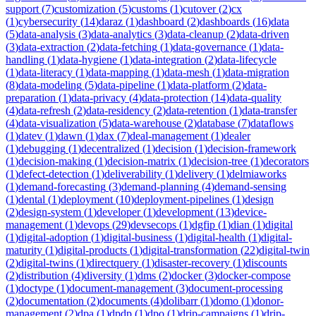
support
(
7
)
customization
(
5
)
customs
(
1
)
cutover
(
2
)
cx
(
1
)
cybersecurity
(
14
)
daraz
(
1
)
dashboard
(
2
)
dashboards
(
16
)
data
(
5
)
data-analysis
(
3
)
data-analytics
(
3
)
data-cleanup
(
2
)
data-driven
(
3
)
data-extraction
(
2
)
data-fetching
(
1
)
data-governance
(
1
)
data-
handling
(
1
)
data-hygiene
(
1
)
data-integration
(
2
)
data-lifecycle
(
1
)
data-literacy
(
1
)
data-mapping
(
1
)
data-mesh
(
1
)
data-migration
(
8
)
data-modeling
(
5
)
data-pipeline
(
1
)
data-platform
(
2
)
data-
preparation
(
1
)
data-privacy
(
4
)
data-protection
(
14
)
data-quality
(
4
)
data-refresh
(
2
)
data-residency
(
2
)
data-retention
(
1
)
data-transfer
(
4
)
data-visualization
(
5
)
data-warehouse
(
2
)
database
(
7
)
dataflows
(
1
)
datev
(
1
)
dawn
(
1
)
dax
(
7
)
deal-management
(
1
)
dealer
(
1
)
debugging
(
1
)
decentralized
(
1
)
decision
(
1
)
decision-framework
(
1
)
decision-making
(
1
)
decision-matrix
(
1
)
decision-tree
(
1
)
decorators
(
1
)
defect-detection
(
1
)
deliverability
(
1
)
delivery
(
1
)
delmiaworks
(
1
)
demand-forecasting
(
3
)
demand-planning
(
4
)
demand-sensing
(
1
)
dental
(
1
)
deployment
(
10
)
deployment-pipelines
(
1
)
design
(
2
)
design-system
(
1
)
developer
(
1
)
development
(
13
)
device-
management
(
1
)
devops
(
29
)
devsecops
(
1
)
dgfip
(
1
)
dian
(
1
)
digital
(
1
)
digital-adoption
(
1
)
digital-business
(
1
)
digital-health
(
1
)
digital-
maturity
(
1
)
digital-products
(
1
)
digital-transformation
(
22
)
digital-twin
(
2
)
digital-twins
(
1
)
directquery
(
1
)
disaster-recovery
(
1
)
discounts
(
2
)
distribution
(
4
)
diversity
(
1
)
dms
(
2
)
docker
(
3
)
docker-compose
(
1
)
doctype
(
1
)
document-management
(
3
)
document-processing
(
2
)
documentation
(
2
)
documents
(
4
)
dolibarr
(
1
)
domo
(
1
)
donor-
management
(
2
)
dpa
(
1
)
dpdp
(
1
)
dpo
(
1
)
drip-campaigns
(
1
)
drip-