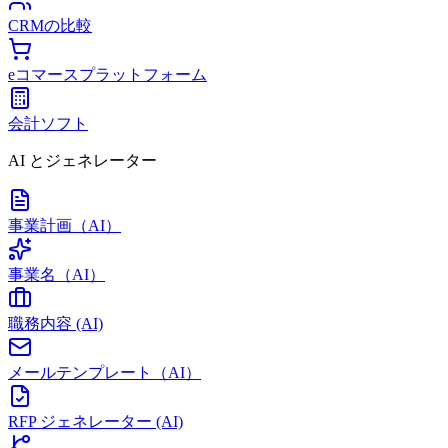
CRMの比較
eコマースプラットフォーム
会計ソフト
AI とジェネレーター
事業計画（AI）
事業名（AI）
職務内容 (AI)
メールテンプレート（AI）
RFP ジェネレーター (AI)