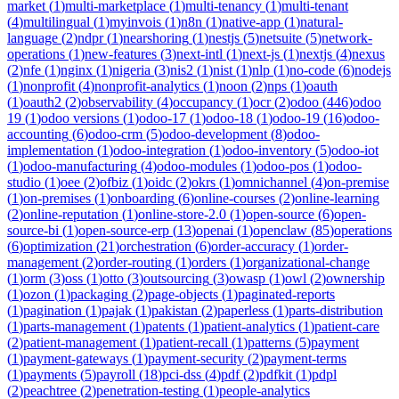
market
(
1
)
multi-marketplace
(
1
)
multi-tenancy
(
1
)
multi-tenant
(
4
)
multilingual
(
1
)
myinvois
(
1
)
n8n
(
1
)
native-app
(
1
)
natural-
language
(
2
)
ndpr
(
1
)
nearshoring
(
1
)
nestjs
(
5
)
netsuite
(
5
)
network-
operations
(
1
)
new-features
(
3
)
next-intl
(
1
)
next-js
(
1
)
nextjs
(
4
)
nexus
(
2
)
nfe
(
1
)
nginx
(
1
)
nigeria
(
3
)
nis2
(
1
)
nist
(
1
)
nlp
(
1
)
no-code
(
6
)
nodejs
(
1
)
nonprofit
(
4
)
nonprofit-analytics
(
1
)
noon
(
2
)
nps
(
1
)
oauth
(
1
)
oauth2
(
2
)
observability
(
4
)
occupancy
(
1
)
ocr
(
2
)
odoo
(
446
)
odoo
19
(
1
)
odoo versions
(
1
)
odoo-17
(
1
)
odoo-18
(
1
)
odoo-19
(
16
)
odoo-
accounting
(
6
)
odoo-crm
(
5
)
odoo-development
(
8
)
odoo-
implementation
(
1
)
odoo-integration
(
1
)
odoo-inventory
(
5
)
odoo-iot
(
1
)
odoo-manufacturing
(
4
)
odoo-modules
(
1
)
odoo-pos
(
1
)
odoo-
studio
(
1
)
oee
(
2
)
ofbiz
(
1
)
oidc
(
2
)
okrs
(
1
)
omnichannel
(
4
)
on-premise
(
1
)
on-premises
(
1
)
onboarding
(
6
)
online-courses
(
2
)
online-learning
(
2
)
online-reputation
(
1
)
online-store-2.0
(
1
)
open-source
(
6
)
open-
source-bi
(
1
)
open-source-erp
(
13
)
openai
(
1
)
openclaw
(
85
)
operations
(
6
)
optimization
(
21
)
orchestration
(
6
)
order-accuracy
(
1
)
order-
management
(
2
)
order-routing
(
1
)
orders
(
1
)
organizational-change
(
1
)
orm
(
3
)
oss
(
1
)
otto
(
3
)
outsourcing
(
3
)
owasp
(
1
)
owl
(
2
)
ownership
(
1
)
ozon
(
1
)
packaging
(
2
)
page-objects
(
1
)
paginated-reports
(
1
)
pagination
(
1
)
pajak
(
1
)
pakistan
(
2
)
paperless
(
1
)
parts-distribution
(
1
)
parts-management
(
1
)
patents
(
1
)
patient-analytics
(
1
)
patient-care
(
2
)
patient-management
(
1
)
patient-recall
(
1
)
patterns
(
5
)
payment
(
1
)
payment-gateways
(
1
)
payment-security
(
2
)
payment-terms
(
1
)
payments
(
5
)
payroll
(
18
)
pci-dss
(
4
)
pdf
(
2
)
pdfkit
(
1
)
pdpl
(
2
)
peachtree
(
2
)
penetration-testing
(
1
)
people-analytics