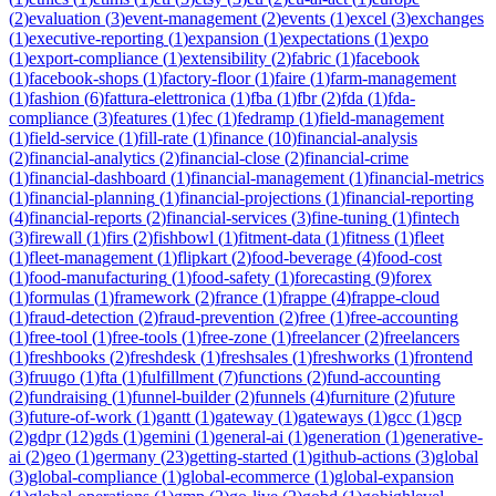
(
2
)
evaluation
(
3
)
event-management
(
2
)
events
(
1
)
excel
(
3
)
exchanges
(
1
)
executive-reporting
(
1
)
expansion
(
1
)
expectations
(
1
)
expo
(
1
)
export-compliance
(
1
)
extensibility
(
2
)
fabric
(
1
)
facebook
(
1
)
facebook-shops
(
1
)
factory-floor
(
1
)
faire
(
1
)
farm-management
(
1
)
fashion
(
6
)
fattura-elettronica
(
1
)
fba
(
1
)
fbr
(
2
)
fda
(
1
)
fda-
compliance
(
3
)
features
(
1
)
fec
(
1
)
fedramp
(
1
)
field-management
(
1
)
field-service
(
1
)
fill-rate
(
1
)
finance
(
10
)
financial-analysis
(
2
)
financial-analytics
(
2
)
financial-close
(
2
)
financial-crime
(
1
)
financial-dashboard
(
1
)
financial-management
(
1
)
financial-metrics
(
1
)
financial-planning
(
1
)
financial-projections
(
1
)
financial-reporting
(
4
)
financial-reports
(
2
)
financial-services
(
3
)
fine-tuning
(
1
)
fintech
(
3
)
firewall
(
1
)
firs
(
2
)
fishbowl
(
1
)
fitment-data
(
1
)
fitness
(
1
)
fleet
(
1
)
fleet-management
(
1
)
flipkart
(
2
)
food-beverage
(
4
)
food-cost
(
1
)
food-manufacturing
(
1
)
food-safety
(
1
)
forecasting
(
9
)
forex
(
1
)
formulas
(
1
)
framework
(
2
)
france
(
1
)
frappe
(
4
)
frappe-cloud
(
1
)
fraud-detection
(
2
)
fraud-prevention
(
2
)
free
(
1
)
free-accounting
(
1
)
free-tool
(
1
)
free-tools
(
1
)
free-zone
(
1
)
freelancer
(
2
)
freelancers
(
1
)
freshbooks
(
2
)
freshdesk
(
1
)
freshsales
(
1
)
freshworks
(
1
)
frontend
(
3
)
fruugo
(
1
)
fta
(
1
)
fulfillment
(
7
)
functions
(
2
)
fund-accounting
(
2
)
fundraising
(
1
)
funnel-builder
(
2
)
funnels
(
4
)
furniture
(
2
)
future
(
3
)
future-of-work
(
1
)
gantt
(
1
)
gateway
(
1
)
gateways
(
1
)
gcc
(
1
)
gcp
(
2
)
gdpr
(
12
)
gds
(
1
)
gemini
(
1
)
general-ai
(
1
)
generation
(
1
)
generative-
ai
(
2
)
geo
(
1
)
germany
(
23
)
getting-started
(
1
)
github-actions
(
3
)
global
(
3
)
global-compliance
(
1
)
global-ecommerce
(
1
)
global-expansion