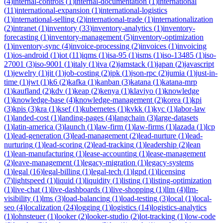
(
4
)
internal-controls
(
1
)
internal-documentation
(
1
)
international
(
11
)
international-expansion
(
1
)
international-logistics
(
1
)
international-selling
(
2
)
international-trade
(
1
)
internationalization
(
2
)
intranet
(
1
)
inventory
(
33
)
inventory-analytics
(
1
)
inventory-
forecasting
(
1
)
inventory-management
(
5
)
inventory-optimization
(
1
)
inventory-sync
(
4
)
invoice-processing
(
2
)
invoices
(
1
)
invoicing
(
1
)
ios-android
(
1
)
iot
(
11
)
iqms
(
1
)
isa-95
(
1
)
isms
(
1
)
iso-13485
(
1
)
iso-
27001
(
3
)
iso-9001
(
1
)
italy
(
1
)
iva
(
2
)
jamstack
(
1
)
japan
(
2
)
javascript
(
1
)
jewelry
(
1
)
jit
(
1
)
job-costing
(
2
)
jpk
(
1
)
json-rpc
(
2
)
jumia
(
1
)
just-in-
time
(
1
)
jwt
(
1
)
k6
(
2
)
kafka
(
1
)
kanban
(
3
)
katana
(
1
)
katana-mrp
(
1
)
kaufland
(
2
)
kdv
(
1
)
keap
(
2
)
kenya
(
1
)
klaviyo
(
1
)
knowledge
(
1
)
knowledge-base
(
4
)
knowledge-management
(
2
)
korea
(
1
)
kpi
(
3
)
kpis
(
3
)
kra
(
1
)
ksef
(
1
)
kubernetes
(
1
)
kvkk
(
1
)
kyc
(
1
)
labor-law
(
1
)
landed-cost
(
1
)
landing-pages
(
4
)
langchain
(
3
)
large-datasets
(
1
)
latin-america
(
3
)
launch
(
1
)
law-firm
(
1
)
law-firms
(
1
)
lazada
(
1
)
lcp
(
1
)
lead-generation
(
3
)
lead-management
(
2
)
lead-nurture
(
1
)
lead-
nurturing
(
1
)
lead-scoring
(
2
)
lead-tracking
(
1
)
leadership
(
2
)
lean
(
1
)
lean-manufacturing
(
1
)
lease-accounting
(
1
)
lease-management
(
2
)
leave-management
(
1
)
legacy-migration
(
1
)
legacy-systems
(
1
)
legal
(
16
)
legal-billing
(
1
)
legal-tech
(
1
)
lgpd
(
1
)
licensing
(
7
)
lightspeed
(
1
)
liquid
(
1
)
liquidity
(
1
)
listing
(
1
)
listing-optimization
(
1
)
live-chat
(
1
)
live-dashboards
(
1
)
live-shopping
(
1
)
llm
(
4
)
llm-
visibility
(
1
)
lms
(
3
)
load-balancing
(
1
)
load-testing
(
3
)
local
(
1
)
local-
seo
(
4
)
localization
(
24
)
logging
(
1
)
logistics
(
14
)
logistics-analytics
(
1
)
lohnsteuer
(
1
)
looker
(
2
)
looker-studio
(
2
)
lot-tracking
(
1
)
low-code