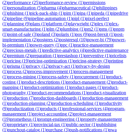
(
2
)
performance
(
25
)
performance-review
(
1
)
permissions
(
1
)
personalization
(
5
)
pharma
(
4
)
pharmaceutical
(
2
)
philippines
(
1
)
phishing
(
1
)
pick-pack-ship
(
1
)
pim
(
1
)
pipa
(
1
)
pipeda
(
1
)
pipedrive
(
2
)
pipeline
(
9
)
pipeline-automation
(
1
)
pipl
(
1
)
pixel-perfect
(
1
)
planning
(
9
)
plans
(
1
)
platform
(
3
)
playwright
(
2
)
plex
(
1
)
plex-
smart-manufacturing
(
1
)
plm
(
2
)
plumbing
(
1
)
pm2
(
1
)
pms
(
1
)
pnpm
(
1
)
point-of-sale
(
3
)
poland
(
3
)
polaris
(
1
)
pos
(
9
)
post-brexit
(
1
)
post-
implementation
(
2
)
postgres
(
2
)
postgresql
(
10
)
power-bi
(
79
)
power-
bi-premium
(
1
)
power-query
(
1
)
ppc
(
1
)
practice-management
(
2
)
precious-metals
(
1
)
predictive-analytics
(
4
)
predictive-maintenance
(
2
)
premium
(
2
)
preparation
(
1
)
prestashop
(
1
)
preventive
(
1
)
pricelists
(
1
)
pricing
(
19
)
pricing-optimization
(
1
)
pricing-strategy
(
3
)
printing
(
1
)
prisma
(
1
)
privacy
(
12
)
privacy-act
(
1
)
privacy-by-design
(
1
)
process
(
2
)
process-improvement
(
1
)
process-management
(
1
)
process-mining
(
1
)
process-safety
(
1
)
procurement
(
11
)
product-
costing
(
1
)
product-descriptions
(
1
)
product-management
(
2
)
product-
mapping
(
1
)
product-optimization
(
1
)
product-pages
(
1
)
product-
photography
(
1
)
product-recommendations
(
1
)
product-visualization
(
1
)
production
(
7
)
production-dashboards
(
1
)
production-management
(
1
)
production-planning
(
2
)
production-scheduling
(
1
)
productivity
(
9
)
productization
(
1
)
products
(
1
)
professional-services
(
4
)
program-
management
(
1
)
project-accounting
(
2
)
project-management
(
19
)
prometheus
(
1
)
prompt-engineering
(
1
)
property-management
(
5
)
proprietary
(
1
)
provincial-tax
(
1
)
public-sector
(
1
)
publishing
(
1
)
punchout-catalog
(
1
)
purchase
(
3
)
push-notifications
(
1
)
pwa