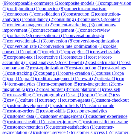
(
99
)
composable-commerce
(
2
)
composite-models
(
1
)
computer-vision
(
1
)
configuration
(
1
)
connector
(
8
)
connector-comparison
(
1
)
connectors
(
1
)
consolidation
(
3
)
construction
(
2
)
construction-
analytics
(
1
)
consultancy
(
2
)
consulting
(
3
)
containers
(
3
)
content
(
1
)
content-management
(
2
)
content-marketing
(
3
)
continuous-
improvement
(
1
)
contract-management
(
1
)
contract-review
(
1
)
contracts
(
3
)
conversation-ai
(
1
)
conversation-design
(
1
)
conversational-ai
(
3
)
conversion
(
8
)
conversion-optimization
(
7
)
conversion-rate
(
2
)
conversion-rate-optimization
(
1
)
cookie-
consent
(
1
)
copilot
(
1
)
copyleft
(
1
)
copyrights
(
1
)
core-web-vitals
(
5
)
corporate-tax
(
1
)
corrective
(
1
)
cosmetics
(
1
)
cost
(
4
)
cost-
accounting
(
1
)
cost-analysis
(
3
)
cost-benefit
(
2
)
cost-calculator
(
1
)
cost-
comparison
(
2
)
cost-optimization
(
5
)
cost-reduction
(
1
)
cost-savings
(
1
)
cost-tracking
(
2
)
coupang
(
1
)
course-creation
(
1
)
courses
(
3
)
cpa
(
1
)
cpq
(
1
)
cpra
(
1
)
credit-management
(
1
)
crewai
(
2
)
criteria
(
1
)
crm
(
44
)
crm-analytics
(
1
)
crm-comparison
(
5
)
crm-integration
(
2
)
crm-
migration
(
2
)
cro
(
2
)
cross-border
(
8
)
cross-platform
(
1
)
cross-sell
(
1
)
cross-selling
(
1
)
cryptography
(
1
)
csat
(
1
)
cspm
(
1
)
csrd
(
3
)
css
(
2
)
csv
(
1
)
culture
(
1
)
currency
(
1
)
custom-agents
(
1
)
custom-checkout
(
1
)
custom-development
(
1
)
custom-fields
(
1
)
custom-module
(
1
)
custom-orders
(
2
)
custom-skills
(
2
)
customer-analytics
(
2
)
customer-data
(
1
)
customer-engagement
(
3
)
customer-experience
(
5
)
customer-health
(
1
)
customer-journey
(
1
)
customer-lifetime-value
(
3
)
customer-retention
(
5
)
customer-satisfaction
(
1
)
customer-
segmentation
(
2
)
customer-service
(
7
)
customer-success
(
5
)
customer-