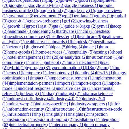
(
1
)
global-operations
(
1
)
gmp
(
2
)
go-live
(
2
)
gobd
(
1
)
gohighlevel
(
76
)
google
(
1
)
google-analytics
(
2
)
google-business
(
1
)
google-
business-profile
(
1
)
google-cloud
(
2
)
google-pay
(
1
)
google-reviews
(
1
)
governance
(
8
)
government
(
3
)
gpt
(
1
)
grafana
(
1
)
grants
(
2
)
graphql
(
3
)
green-it
(
1
)
green-warehouse
(
1
)
gri
(
2
)
growing-business
(
1
)
growth
(
1
)
grpc
(
1
)
gst
(
7
)
gta
(
1
)
guide
(
43
)
gxp
(
2
)
gym
(
1
)
haccp
(
2
)
handmade
(
3
)
hardening
(
2
)
hardware
(
1
)
hcm
(
1
)
headless
(
4
)
headless-commerce
(
3
)
headless-erp
(
1
)
healthcare
(
9
)
healthcare-
analytics
(
1
)
healthcare-dashboards
(
1
)
helpdesk
(
7
)
hepsiburada
(
1
)
hetzner
(
1
)
higher-ed
(
1
)
hipaa
(
5
)
hiring
(
4
)
hmac
(
1
)
hmrc
(
2
)
home-goods
(
1
)
home-services
(
1
)
hospitality
(
5
)
hosting
(
3
)
hotel
(
1
)
hotel-management
(
1
)
hr
(
20
)
hr-analytics
(
2
)
hr-automation
(
1
)
hr-
compliance
(
1
)
hrms
(
1
)
hubspot
(
7
)
human-machine
(
1
)
hvac
(
2
)
hybrid
(
1
)
hydrogen
(
3
)
hyperautomation
(
1
)
i18n
(
2
)
iam
(
1
)
ibm
(
1
)
icms
(
1
)
idempiere
(
1
)
idempotency
(
1
)
identity
(
4
)
ifrs-15
(
1
)
image-
optimization
(
1
)
impact
(
1
)
impact-measurement
(
1
)
implementation
(
44
)
implementation-partner
(
1
)
import
(
1
)
import-export
(
1
)
import-
mode
(
1
)
incident-response
(
3
)
inclusive-design
(
1
)
incremental-
refresh
(
2
)
indexing
(
1
)
india
(
5
)
india-gst
(
2
)
india-marketplace
(
1
)
indonesia
(
2
)
industry
(
4
)
industry-4-0
(
17
)
industry-5-0
(
1
)
industry-erp
(
1
)
industry-specific
(
1
)
industry-wrappers
(
1
)
infor
(
1
)
information-security
(
2
)
infrastructure
(
10
)
infrastructure-as-code
(
1
)
infusionsoft
(
1
)
inp
(
1
)
insightly
(
1
)
insights
(
2
)
inspection
(
1
)
instagram
(
1
)
instagram-shopping
(
2
)
installation
(
1
)
integration
(
63
)
intellectual-property
(
1
)
inter-company
(
1
)
intercompany