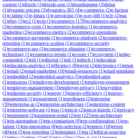
content
(
1
)
drizzle
(
3
)
drizzle-orm
(
2
)
dropshipping
(
3
)
dubai
(
1
)
dynamic-pricing
(
3
)
dynamics-365
(
4
)
e-commerce
(
2
)
e-factura
(
1
)
e-faktur
(
1
)
e-fatura
(
1
)
e-invoicing
(
5
)
e-way-bill
(
1
)
e2e
(
2
)
eaa
(
1
)
ebay
(
3
)
ec2
(
1
)
ecm
(
1
)
ecommerce
(
178
)
ecommerce-analytics
(
3
)
ecommerce-costs
(
1
)
ecommerce-logistics
(
1
)
ecommerce-
marketing
(
2
)
ecommerce-metrics
(
2
)
ecommerce-operations
(
2
)
ecommerce-payments
(
1
)
ecommerce-platform
(
2
)
ecommerce-
reporting
(
1
)
ecommerce-scaling
(
1
)
ecommerce-security
(
1
)
ecommerce-seo
(
3
)
ecommerce-shipping
(
1
)
ecommerce-
technology
(
1
)
ecommerce-trends
(
1
)
ecosire
(
7
)
ecosystem
(
1
)
edge-
computing
(
2
)
edi
(
1
)
editorial
(
1
)
edr
(
1
)
edtech
(
1
)
education
(
4
)
education-analytics
(
1
)
efficiency
(
8
)
egypt
(
2
)
electronics
(
1
)
emag
(
1
)
email
(
2
)
email-marketing
(
10
)
email-sequences
(
1
)
email-templates
(
1
)
embedded
(
2
)
embedded-analytics
(
5
)
embedded-apps
(
1
)
emissions
(
1
)
employee-development
(
1
)
employee-engagement
(
1
)
employee-management
(
3
)
employee-privacy
(
1
)
encryption
(
1
)
endpoint-security
(
1
)
energy
(
3
)
energy-efficiency
(
1
)
energy-
management
(
1
)
engagement
(
1
)
enrollment
(
2
)
enterprise
(
39
)
enterprise-ai
(
2
)
enterprise-architecture
(
1
)
enterprise-content
(
1
)
enterprise-software
(
1
)
eoq
(
1
)
epicor
(
2
)
epicor-kinetic
(
1
)
eprivacy
(
1
)
equipment
(
2
)
equipment-rental
(
2
)
erp
(
225
)
erp-architecture
(
1
)
erp-automation
(
1
)
erp-comparison
(
9
)
erp-configuration
(
1
)
erp-
failure
(
1
)
erp-integration
(
8
)
erp-selection
(
2
)
erpnext
(
18
)
errors
(
40
)
esg
(
5
)
esg-reporting
(
2
)
esignature
(
1
)
eta
(
2
)
ethical-sourcing
(
1
)
ethics
(
1
)
etims
(
1
)
etl
(
5
)
etsy
(
3
)
eu
(
2
)
eu-ai-act
(
1
)
europe