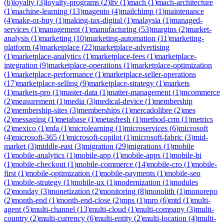
(
6
)
loyalty
(
3
)
loyalty-programs
(
2
)
ltv
(
1
)
mach
(
1
)
mach-architecture
(
1
)
machine-learning
(
13
)
magento
(
4
)
mailchimp
(
1
)
maintenance
(
4
)
make-or-buy
(
1
)
making-tax-digital
(
1
)
malaysia
(
1
)
managed-
services
(
1
)
management
(
1
)
manufacturing
(
53
)
margins
(
2
)
market-
analysis
(
1
)
marketing
(
10
)
marketing-automation
(
11
)
marketing-
platform
(
4
)
marketplace
(
22
)
marketplace-advertising
(
1
)
marketplace-analytics
(
1
)
marketplace-fees
(
1
)
marketplace-
integration
(
9
)
marketplace-operations
(
1
)
marketplace-optimization
(
1
)
marketplace-performance
(
1
)
marketplace-seller-operations
(
17
)
marketplace-selling
(
9
)
marketplace-strategy
(
1
)
markets
(
1
)
markets-pro
(
1
)
master-data
(
1
)
matter-management
(
1
)
mcommerce
(
2
)
measurement
(
1
)
media
(
3
)
medical-device
(
1
)
membership
(
2
)
membership-sites
(
3
)
memberships
(
1
)
mercadolibre
(
2
)
mes
(
2
)
messaging
(
1
)
metabase
(
1
)
metasfresh
(
1
)
method-crm
(
1
)
metrics
(
2
)
mexico
(
1
)
mfa
(
1
)
microlearning
(
1
)
microservices
(
6
)
microsoft
(
4
)
microsoft-365
(
1
)
microsoft-copilot
(
1
)
microsoft-fabric
(
3
)
mid-
market
(
3
)
middle-east
(
3
)
migration
(
29
)
migrations
(
1
)
mobile
(
1
)
mobile-analytics
(
1
)
mobile-app
(
1
)
mobile-apps
(
1
)
mobile-bi
(
1
)
mobile-checkout
(
1
)
mobile-commerce
(
14
)
mobile-cro
(
1
)
mobile-
first
(
1
)
mobile-optimization
(
1
)
mobile-payments
(
1
)
mobile-seo
(
1
)
mobile-strategy
(
1
)
mobile-ux
(
1
)
modernization
(
1
)
modules
(
2
)
monday
(
3
)
monetization
(
2
)
monitoring
(
8
)
monolith
(
1
)
monorepo
(
2
)
month-end
(
1
)
month-end-close
(
2
)
mps
(
1
)
mrp
(
6
)
mtd
(
1
)
multi-
agent
(
5
)
multi-channel
(
13
)
multi-cloud
(
1
)
multi-company
(
3
)
multi-
country
(
2
)
multi-currency
(
6
)
multi-entity
(
2
)
multi-location
(
4
)
multi-