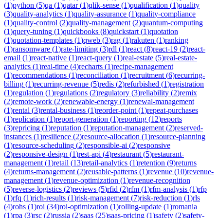
(
1
)
python
(
5
)
qa
(
1
)
qatar
(
1
)
qlik-sense
(
1
)
qualification
(
1
)
quality
(
3
)
quality-analytics
(
1
)
quality-assurance
(
1
)
quality-compliance
(
1
)
quality-control
(
2
)
quality-management
(
2
)
quantum-computing
(
1
)
query-tuning
(
1
)
quickbooks
(
8
)
quickstart
(
1
)
quotation
(
1
)
quotation-templates
(
1
)
qweb
(
3
)
rag
(
1
)
rakuten
(
1
)
ranking
(
1
)
ransomware
(
1
)
rate-limiting
(
3
)
rdl
(
1
)
react
(
8
)
react-19
(
2
)
react-
email
(
1
)
react-native
(
1
)
react-query
(
1
)
real-estate
(
5
)
real-estate-
analytics
(
1
)
real-time
(
4
)
recharts
(
1
)
recipe-management
(
1
)
recommendations
(
1
)
reconciliation
(
1
)
recruitment
(
6
)
recurring-
billing
(
1
)
recurring-revenue
(
5
)
redis
(
2
)
refurbished
(
1
)
registration
(
1
)
regulation
(
1
)
regulations
(
2
)
regulatory
(
3
)
reliability
(
2
)
remix
(
2
)
remote-work
(
2
)
renewable-energy
(
1
)
renewal-management
(
1
)
rental
(
3
)
rental-business
(
1
)
reorder-point
(
1
)
repeat-purchases
(
1
)
replication
(
1
)
report-generation
(
1
)
reporting
(
12
)
reports
(
3
)
repricing
(
1
)
reputation
(
1
)
reputation-management
(
2
)
reserved-
instances
(
1
)
resilience
(
2
)
resource-allocation
(
1
)
resource-planning
(
1
)
resource-scheduling
(
2
)
responsible-ai
(
2
)
responsive
(
2
)
responsive-design
(
1
)
rest-api
(
4
)
restaurant
(
5
)
restaurant-
management
(
1
)
retail
(
13
)
retail-analytics
(
1
)
retention
(
9
)
returns
(
4
)
returns-management
(
2
)
reusable-patterns
(
1
)
revenue
(
10
)
revenue-
management
(
1
)
revenue-optimization
(
1
)
revenue-recognition
(
5
)
reverse-logistics
(
2
)
reviews
(
5
)
rfid
(
2
)
rfm
(
1
)
rfm-analysis
(
1
)
rfp
(
1
)
rfq
(
1
)
rich-results
(
1
)
risk-management
(
7
)
risk-reduction
(
1
)
rls
(
4
)
rohs
(
1
)
roi
(
34
)
roi-optimization
(
1
)
rolling-update
(
1
)
romania
(
1
)
rpa
(
3
)
rsc
(
2
)
russia
(
2
)
saas
(
25
)
saas-pricing
(
1
)
safety
(
2
)
safety-