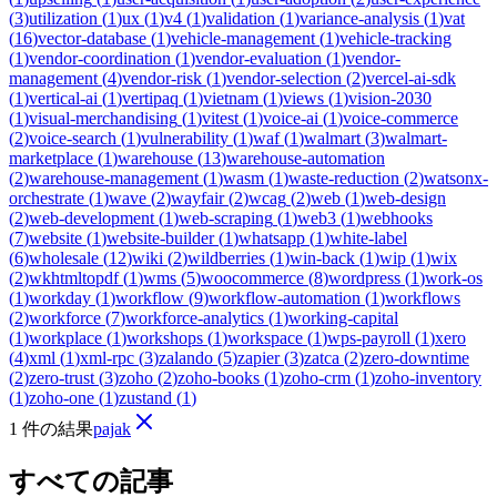
(
3
)
utilization
(
1
)
ux
(
1
)
v4
(
1
)
validation
(
1
)
variance-analysis
(
1
)
vat
(
16
)
vector-database
(
1
)
vehicle-management
(
1
)
vehicle-tracking
(
1
)
vendor-coordination
(
1
)
vendor-evaluation
(
1
)
vendor-
management
(
4
)
vendor-risk
(
1
)
vendor-selection
(
2
)
vercel-ai-sdk
(
1
)
vertical-ai
(
1
)
vertipaq
(
1
)
vietnam
(
1
)
views
(
1
)
vision-2030
(
1
)
visual-merchandising
(
1
)
vitest
(
1
)
voice-ai
(
1
)
voice-commerce
(
2
)
voice-search
(
1
)
vulnerability
(
1
)
waf
(
1
)
walmart
(
3
)
walmart-
marketplace
(
1
)
warehouse
(
13
)
warehouse-automation
(
2
)
warehouse-management
(
1
)
wasm
(
1
)
waste-reduction
(
2
)
watsonx-
orchestrate
(
1
)
wave
(
2
)
wayfair
(
2
)
wcag
(
2
)
web
(
1
)
web-design
(
2
)
web-development
(
1
)
web-scraping
(
1
)
web3
(
1
)
webhooks
(
7
)
website
(
1
)
website-builder
(
1
)
whatsapp
(
1
)
white-label
(
6
)
wholesale
(
12
)
wiki
(
2
)
wildberries
(
1
)
win-back
(
1
)
wip
(
1
)
wix
(
2
)
wkhtmltopdf
(
1
)
wms
(
5
)
woocommerce
(
8
)
wordpress
(
1
)
work-os
(
1
)
workday
(
1
)
workflow
(
9
)
workflow-automation
(
1
)
workflows
(
2
)
workforce
(
7
)
workforce-analytics
(
1
)
working-capital
(
1
)
workplace
(
1
)
workshops
(
1
)
workspace
(
1
)
wps-payroll
(
1
)
xero
(
4
)
xml
(
1
)
xml-rpc
(
3
)
zalando
(
5
)
zapier
(
3
)
zatca
(
2
)
zero-downtime
(
2
)
zero-trust
(
3
)
zoho
(
2
)
zoho-books
(
1
)
zoho-crm
(
1
)
zoho-inventory
(
1
)
zoho-one
(
1
)
zustand
(
1
)
1 件の結果
pajak
すべての記事