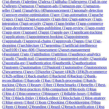
(
1
)
ai-threats
(
1
)
alerting
(
2
)
alexa
(
1
)
alibaba
(
1
)
aliexpress
(
1
)
all-in-one
(
2
)
allegro
(
2
)
amazon
(
7
)
amazon-ads
(
1
)
amazon-ppc
(
1
)
amazon-
seller
(
1
)
aml
(
1
)
analytics
(
40
)
announcement
(
1
)
anomaly-detection
(
1
)
answer-engine-optimization
(
1
)
aov
(
1
)
ap-automation
(
1
)
apache
(
1
)
apcs
(
1
)
api
(
22
)
api-economy
(
1
)
api-first
(
2
)
api-gateway
(
1
)
api-
integration
(
3
)
api-security
(
2
)
apm
(
1
)
app-bridge
(
1
)
app-commerce
(
1
)
app-development
(
2
)
app-publishing
(
1
)
app-review
(
1
)
app-router
(
1
)
app-store
(
1
)
apparel
(
3
)
appi
(
1
)
apple-pay
(
1
)
applicant-tracking
(
1
)
applications
(
1
)
appointment-booking
(
2
)
appointments
(
1
)
appraisals
(
1
)
approval-chains
(
1
)
approvals
(
3
)
apps
(
1
)
ar
(
1
)
ar-
shopping
(
1
)
architecture
(
17
)
argentina
(
1
)
artificial-intelligence
(
2
)
as9100
(
1
)
asc-606
(
3
)
assessment
(
2
)
asset-management
(
4
)
assistant
(
1
)
ato
(
1
)
attribution
(
1
)
attrition
(
1
)
audience-analytics
(
1
)
audit
(
7
)
audit-trail
(
1
)
augmented
(
1
)
augmented-reality
(
2
)
australia
(
2
)
australia-gst
(
1
)
authentication
(
6
)
authentik
(
2
)
authorization
(
3
)
autogen
(
2
)
automation
(
119
)
automl
(
1
)
automotive
(
5
)
autonomous
(
2
)
awareness
(
1
)
aws
(
10
)
axelor
(
2
)
azure
(
4
)
b2b
(
18
)
b2b-ecommerce
(
1
)
b2b-selling
(
1
)
back-market
(
1
)
backend
(
6
)
backup
(
2
)
bank-
reconciliation
(
1
)
barcode
(
1
)
bas
(
1
)
batch-processing
(
1
)
batch-
tracking
(
2
)
bcrs
(
1
)
beauty
(
1
)
bee
(
1
)
benchmarks
(
1
)
benefits
(
1
)
best-
of-breed
(
1
)
best-practices
(
6
)
bi-comparison
(
8
)
bi-tools
(
1
)
bias
(
1
)
big-4
(
1
)
bigcommerce
(
3
)
bigquery
(
1
)
billable-hours
(
1
)
billing
(
7
)
bir
(
1
)
black-friday
(
1
)
block-editor
(
1
)
blockchain
(
1
)
blog-strategy
(
1
)
blue-green
(
1
)
bmf
(
1
)
bom
(
2
)
booking
(
5
)
bookkeeping
(
9
)
bpa
(
1
)
bpm
(
1
)
brand
(
2
)
branding
(
1
)
brazil
(
2
)
breach-notification
(
1
)
bss