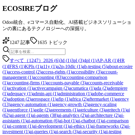
ECOSIREブログ
Odoo統合、eコマース自動化、AI搭載ビジネスソリューショ
ンの裏にあるテクノロジーへの深掘り。
1247
記事
1635
トピック
すべて（1247）
2026
(
6
)
3d
(
1
)
3pl
(
3
)
4pl
(
1
)
AP-AR
(
1
)
HR
(
1
)
IFRS
(
1
)
KPIs
(
1
)
a11y
(
1
)
a2p-10dlc
(
1
)
ab-testing
(
5
)
about-ecosire
(
1
)
access-control
(
2
)
access-rights
(
1
)
accessibility
(
3
)
account-
management
(
1
)
accounting
(
83
)
accounting-comparison
(
1
)
accounting-firms
(
1
)
accounts-payable
(
3
)
accounts-receivable
(
1
)
activation
(
1
)
activecampaign
(
2
)
acumatica
(
1
)
ada
(
2
)
adempiere
(
1
)
adequacy
(
1
)
admin-api
(
1
)
administration
(
1
)
adobe-commerce
(
2
)
adoption
(
2
)
aerospace
(
1
)
afip
(
1
)
africa
(
2
)
aftermarket
(
1
)
agency
(
13
)
agency-automation
(
1
)
agency-growth
(
2
)
agency-scaling
(
1
)
agentforce
(
1
)
agile
(
2
)
agreements
(
1
)
agriculture
(
3
)
agritech
(
1
)
ai
(
62
)
ai-agent
(
1
)
ai-agents
(
38
)
ai-analytics
(
2
)
ai-architecture
(
2
)
ai-
assistants
(
1
)
ai-automation
(
6
)
ai-bot
(
1
)
ai-chatbot
(
1
)
ai-comparison
(
1
)
ai-content
(
1
)
ai-development
(
1
)
ai-ethics
(
1
)
ai-frameworks
(
2
)
ai-
investment
(
1
)
ai-queries
(
1
)
ai-search
(
3
)
ai-security
(
1
)
ai-testing