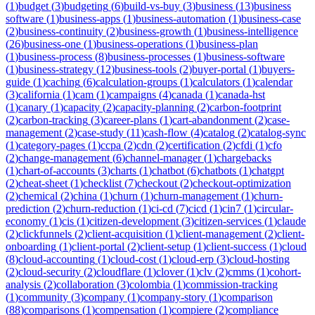
(
1
)
budget
(
3
)
budgeting
(
6
)
build-vs-buy
(
3
)
business
(
13
)
business
software
(
1
)
business-apps
(
1
)
business-automation
(
1
)
business-case
(
2
)
business-continuity
(
2
)
business-growth
(
1
)
business-intelligence
(
26
)
business-one
(
1
)
business-operations
(
1
)
business-plan
(
1
)
business-process
(
8
)
business-processes
(
1
)
business-software
(
1
)
business-strategy
(
12
)
business-tools
(
2
)
buyer-portal
(
1
)
buyers-
guide
(
1
)
caching
(
6
)
calculation-groups
(
1
)
calculators
(
1
)
calendar
(
3
)
california
(
1
)
cam
(
1
)
campaigns
(
4
)
canada
(
1
)
canada-hst
(
1
)
canary
(
1
)
capacity
(
2
)
capacity-planning
(
2
)
carbon-footprint
(
2
)
carbon-tracking
(
3
)
career-plans
(
1
)
cart-abandonment
(
2
)
case-
management
(
2
)
case-study
(
11
)
cash-flow
(
4
)
catalog
(
2
)
catalog-sync
(
1
)
category-pages
(
1
)
ccpa
(
2
)
cdn
(
2
)
certification
(
2
)
cfdi
(
1
)
cfo
(
2
)
change-management
(
6
)
channel-manager
(
1
)
chargebacks
(
1
)
chart-of-accounts
(
3
)
charts
(
1
)
chatbot
(
6
)
chatbots
(
1
)
chatgpt
(
2
)
cheat-sheet
(
1
)
checklist
(
7
)
checkout
(
2
)
checkout-optimization
(
2
)
chemical
(
2
)
china
(
1
)
churn
(
1
)
churn-management
(
1
)
churn-
prediction
(
2
)
churn-reduction
(
1
)
ci-cd
(
7
)
cicd
(
1
)
cin7
(
1
)
circular-
economy
(
1
)
cis
(
1
)
citizen-development
(
3
)
citizen-services
(
1
)
claude
(
2
)
clickfunnels
(
2
)
client-acquisition
(
1
)
client-management
(
2
)
client-
onboarding
(
1
)
client-portal
(
2
)
client-setup
(
1
)
client-success
(
1
)
cloud
(
8
)
cloud-accounting
(
1
)
cloud-cost
(
1
)
cloud-erp
(
3
)
cloud-hosting
(
2
)
cloud-security
(
2
)
cloudflare
(
1
)
clover
(
1
)
clv
(
2
)
cmms
(
1
)
cohort-
analysis
(
2
)
collaboration
(
3
)
colombia
(
1
)
commission-tracking
(
1
)
community
(
3
)
company
(
1
)
company-story
(
1
)
comparison
(
88
)
comparisons
(
1
)
compensation
(
1
)
compiere
(
2
)
compliance