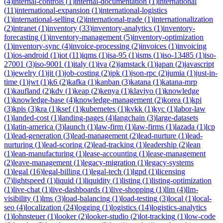
(
4
)
internal-controls
(
1
)
internal-documentation
(
1
)
international
(
11
)
international-expansion
(
1
)
international-logistics
(
1
)
international-selling
(
2
)
international-trade
(
1
)
internationalization
(
2
)
intranet
(
1
)
inventory
(
33
)
inventory-analytics
(
1
)
inventory-
forecasting
(
1
)
inventory-management
(
5
)
inventory-optimization
(
1
)
inventory-sync
(
4
)
invoice-processing
(
2
)
invoices
(
1
)
invoicing
(
1
)
ios-android
(
1
)
iot
(
11
)
iqms
(
1
)
isa-95
(
1
)
isms
(
1
)
iso-13485
(
1
)
iso-
27001
(
3
)
iso-9001
(
1
)
italy
(
1
)
iva
(
2
)
jamstack
(
1
)
japan
(
2
)
javascript
(
1
)
jewelry
(
1
)
jit
(
1
)
job-costing
(
2
)
jpk
(
1
)
json-rpc
(
2
)
jumia
(
1
)
just-in-
time
(
1
)
jwt
(
1
)
k6
(
2
)
kafka
(
1
)
kanban
(
3
)
katana
(
1
)
katana-mrp
(
1
)
kaufland
(
2
)
kdv
(
1
)
keap
(
2
)
kenya
(
1
)
klaviyo
(
1
)
knowledge
(
1
)
knowledge-base
(
4
)
knowledge-management
(
2
)
korea
(
1
)
kpi
(
3
)
kpis
(
3
)
kra
(
1
)
ksef
(
1
)
kubernetes
(
1
)
kvkk
(
1
)
kyc
(
1
)
labor-law
(
1
)
landed-cost
(
1
)
landing-pages
(
4
)
langchain
(
3
)
large-datasets
(
1
)
latin-america
(
3
)
launch
(
1
)
law-firm
(
1
)
law-firms
(
1
)
lazada
(
1
)
lcp
(
1
)
lead-generation
(
3
)
lead-management
(
2
)
lead-nurture
(
1
)
lead-
nurturing
(
1
)
lead-scoring
(
2
)
lead-tracking
(
1
)
leadership
(
2
)
lean
(
1
)
lean-manufacturing
(
1
)
lease-accounting
(
1
)
lease-management
(
2
)
leave-management
(
1
)
legacy-migration
(
1
)
legacy-systems
(
1
)
legal
(
16
)
legal-billing
(
1
)
legal-tech
(
1
)
lgpd
(
1
)
licensing
(
7
)
lightspeed
(
1
)
liquid
(
1
)
liquidity
(
1
)
listing
(
1
)
listing-optimization
(
1
)
live-chat
(
1
)
live-dashboards
(
1
)
live-shopping
(
1
)
llm
(
4
)
llm-
visibility
(
1
)
lms
(
3
)
load-balancing
(
1
)
load-testing
(
3
)
local
(
1
)
local-
seo
(
4
)
localization
(
24
)
logging
(
1
)
logistics
(
14
)
logistics-analytics
(
1
)
lohnsteuer
(
1
)
looker
(
2
)
looker-studio
(
2
)
lot-tracking
(
1
)
low-code