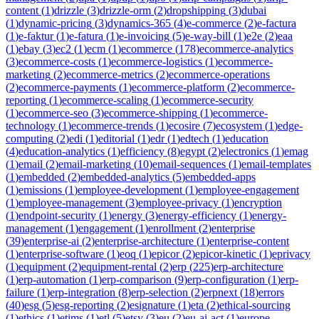
content
(
1
)
drizzle
(
3
)
drizzle-orm
(
2
)
dropshipping
(
3
)
dubai
(
1
)
dynamic-pricing
(
3
)
dynamics-365
(
4
)
e-commerce
(
2
)
e-factura
(
1
)
e-faktur
(
1
)
e-fatura
(
1
)
e-invoicing
(
5
)
e-way-bill
(
1
)
e2e
(
2
)
eaa
(
1
)
ebay
(
3
)
ec2
(
1
)
ecm
(
1
)
ecommerce
(
178
)
ecommerce-analytics
(
3
)
ecommerce-costs
(
1
)
ecommerce-logistics
(
1
)
ecommerce-
marketing
(
2
)
ecommerce-metrics
(
2
)
ecommerce-operations
(
2
)
ecommerce-payments
(
1
)
ecommerce-platform
(
2
)
ecommerce-
reporting
(
1
)
ecommerce-scaling
(
1
)
ecommerce-security
(
1
)
ecommerce-seo
(
3
)
ecommerce-shipping
(
1
)
ecommerce-
technology
(
1
)
ecommerce-trends
(
1
)
ecosire
(
7
)
ecosystem
(
1
)
edge-
computing
(
2
)
edi
(
1
)
editorial
(
1
)
edr
(
1
)
edtech
(
1
)
education
(
4
)
education-analytics
(
1
)
efficiency
(
8
)
egypt
(
2
)
electronics
(
1
)
emag
(
1
)
email
(
2
)
email-marketing
(
10
)
email-sequences
(
1
)
email-templates
(
1
)
embedded
(
2
)
embedded-analytics
(
5
)
embedded-apps
(
1
)
emissions
(
1
)
employee-development
(
1
)
employee-engagement
(
1
)
employee-management
(
3
)
employee-privacy
(
1
)
encryption
(
1
)
endpoint-security
(
1
)
energy
(
3
)
energy-efficiency
(
1
)
energy-
management
(
1
)
engagement
(
1
)
enrollment
(
2
)
enterprise
(
39
)
enterprise-ai
(
2
)
enterprise-architecture
(
1
)
enterprise-content
(
1
)
enterprise-software
(
1
)
eoq
(
1
)
epicor
(
2
)
epicor-kinetic
(
1
)
eprivacy
(
1
)
equipment
(
2
)
equipment-rental
(
2
)
erp
(
225
)
erp-architecture
(
1
)
erp-automation
(
1
)
erp-comparison
(
9
)
erp-configuration
(
1
)
erp-
failure
(
1
)
erp-integration
(
8
)
erp-selection
(
2
)
erpnext
(
18
)
errors
(
40
)
esg
(
5
)
esg-reporting
(
2
)
esignature
(
1
)
eta
(
2
)
ethical-sourcing
(
1
)
ethics
(
1
)
etims
(
1
)
etl
(
5
)
etsy
(
3
)
eu
(
2
)
eu-ai-act
(
1
)
europe