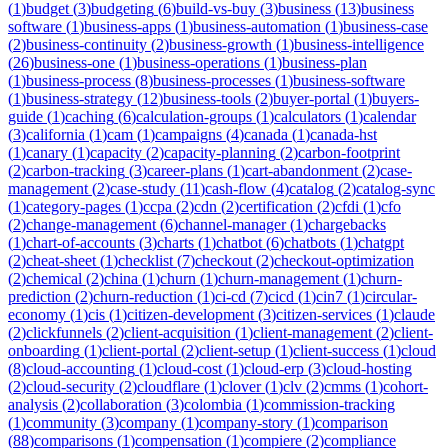
(
1
)
budget
(
3
)
budgeting
(
6
)
build-vs-buy
(
3
)
business
(
13
)
business
software
(
1
)
business-apps
(
1
)
business-automation
(
1
)
business-case
(
2
)
business-continuity
(
2
)
business-growth
(
1
)
business-intelligence
(
26
)
business-one
(
1
)
business-operations
(
1
)
business-plan
(
1
)
business-process
(
8
)
business-processes
(
1
)
business-software
(
1
)
business-strategy
(
12
)
business-tools
(
2
)
buyer-portal
(
1
)
buyers-
guide
(
1
)
caching
(
6
)
calculation-groups
(
1
)
calculators
(
1
)
calendar
(
3
)
california
(
1
)
cam
(
1
)
campaigns
(
4
)
canada
(
1
)
canada-hst
(
1
)
canary
(
1
)
capacity
(
2
)
capacity-planning
(
2
)
carbon-footprint
(
2
)
carbon-tracking
(
3
)
career-plans
(
1
)
cart-abandonment
(
2
)
case-
management
(
2
)
case-study
(
11
)
cash-flow
(
4
)
catalog
(
2
)
catalog-sync
(
1
)
category-pages
(
1
)
ccpa
(
2
)
cdn
(
2
)
certification
(
2
)
cfdi
(
1
)
cfo
(
2
)
change-management
(
6
)
channel-manager
(
1
)
chargebacks
(
1
)
chart-of-accounts
(
3
)
charts
(
1
)
chatbot
(
6
)
chatbots
(
1
)
chatgpt
(
2
)
cheat-sheet
(
1
)
checklist
(
7
)
checkout
(
2
)
checkout-optimization
(
2
)
chemical
(
2
)
china
(
1
)
churn
(
1
)
churn-management
(
1
)
churn-
prediction
(
2
)
churn-reduction
(
1
)
ci-cd
(
7
)
cicd
(
1
)
cin7
(
1
)
circular-
economy
(
1
)
cis
(
1
)
citizen-development
(
3
)
citizen-services
(
1
)
claude
(
2
)
clickfunnels
(
2
)
client-acquisition
(
1
)
client-management
(
2
)
client-
onboarding
(
1
)
client-portal
(
2
)
client-setup
(
1
)
client-success
(
1
)
cloud
(
8
)
cloud-accounting
(
1
)
cloud-cost
(
1
)
cloud-erp
(
3
)
cloud-hosting
(
2
)
cloud-security
(
2
)
cloudflare
(
1
)
clover
(
1
)
clv
(
2
)
cmms
(
1
)
cohort-
analysis
(
2
)
collaboration
(
3
)
colombia
(
1
)
commission-tracking
(
1
)
community
(
3
)
company
(
1
)
company-story
(
1
)
comparison
(
88
)
comparisons
(
1
)
compensation
(
1
)
compiere
(
2
)
compliance