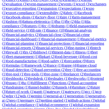
(
2
)
evaluation
(
3
)
event-management
(
2
)
events
(
1
)
excel
(
3
)
exchanges
(
1
)
executive-reporting
(
1
)
expansion
(
1
)
expectations
(
1
)
expo
(
1
)
export-compliance
(
1
)
extensibility
(
2
)
fabric
(
1
)
facebook
(
1
)
facebook-shops
(
1
)
factory-floor
(
1
)
faire
(
1
)
farm-management
(
1
)
fashion
(
6
)
fattura-elettronica
(
1
)
fba
(
1
)
fbr
(
2
)
fda
(
1
)
fda-
compliance
(
3
)
features
(
1
)
fec
(
1
)
fedramp
(
1
)
field-management
(
1
)
field-service
(
1
)
fill-rate
(
1
)
finance
(
10
)
financial-analysis
(
2
)
financial-analytics
(
2
)
financial-close
(
2
)
financial-crime
(
1
)
financial-dashboard
(
1
)
financial-management
(
1
)
financial-metrics
(
1
)
financial-planning
(
1
)
financial-projections
(
1
)
financial-reporting
(
4
)
financial-reports
(
2
)
financial-services
(
3
)
fine-tuning
(
1
)
fintech
(
3
)
firewall
(
1
)
firs
(
2
)
fishbowl
(
1
)
fitment-data
(
1
)
fitness
(
1
)
fleet
(
1
)
fleet-management
(
1
)
flipkart
(
2
)
food-beverage
(
4
)
food-cost
(
1
)
food-manufacturing
(
1
)
food-safety
(
1
)
forecasting
(
9
)
forex
(
1
)
formulas
(
1
)
framework
(
2
)
france
(
1
)
frappe
(
4
)
frappe-cloud
(
1
)
fraud-detection
(
2
)
fraud-prevention
(
2
)
free
(
1
)
free-accounting
(
1
)
free-tool
(
1
)
free-tools
(
1
)
free-zone
(
1
)
freelancer
(
2
)
freelancers
(
1
)
freshbooks
(
2
)
freshdesk
(
1
)
freshsales
(
1
)
freshworks
(
1
)
frontend
(
3
)
fruugo
(
1
)
fta
(
1
)
fulfillment
(
7
)
functions
(
2
)
fund-accounting
(
2
)
fundraising
(
1
)
funnel-builder
(
2
)
funnels
(
4
)
furniture
(
2
)
future
(
3
)
future-of-work
(
1
)
gantt
(
1
)
gateway
(
1
)
gateways
(
1
)
gcc
(
1
)
gcp
(
2
)
gdpr
(
12
)
gds
(
1
)
gemini
(
1
)
general-ai
(
1
)
generation
(
1
)
generative-
ai
(
2
)
geo
(
1
)
germany
(
23
)
getting-started
(
1
)
github-actions
(
3
)
global
(
3
)
global-compliance
(
1
)
global-ecommerce
(
1
)
global-expansion