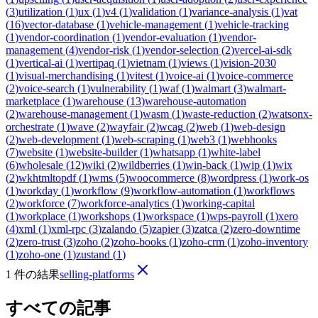
(
3
)
utilization
(
1
)
ux
(
1
)
v4
(
1
)
validation
(
1
)
variance-analysis
(
1
)
vat
(
16
)
vector-database
(
1
)
vehicle-management
(
1
)
vehicle-tracking
(
1
)
vendor-coordination
(
1
)
vendor-evaluation
(
1
)
vendor-
management
(
4
)
vendor-risk
(
1
)
vendor-selection
(
2
)
vercel-ai-sdk
(
1
)
vertical-ai
(
1
)
vertipaq
(
1
)
vietnam
(
1
)
views
(
1
)
vision-2030
(
1
)
visual-merchandising
(
1
)
vitest
(
1
)
voice-ai
(
1
)
voice-commerce
(
2
)
voice-search
(
1
)
vulnerability
(
1
)
waf
(
1
)
walmart
(
3
)
walmart-
marketplace
(
1
)
warehouse
(
13
)
warehouse-automation
(
2
)
warehouse-management
(
1
)
wasm
(
1
)
waste-reduction
(
2
)
watsonx-
orchestrate
(
1
)
wave
(
2
)
wayfair
(
2
)
wcag
(
2
)
web
(
1
)
web-design
(
2
)
web-development
(
1
)
web-scraping
(
1
)
web3
(
1
)
webhooks
(
7
)
website
(
1
)
website-builder
(
1
)
whatsapp
(
1
)
white-label
(
6
)
wholesale
(
12
)
wiki
(
2
)
wildberries
(
1
)
win-back
(
1
)
wip
(
1
)
wix
(
2
)
wkhtmltopdf
(
1
)
wms
(
5
)
woocommerce
(
8
)
wordpress
(
1
)
work-os
(
1
)
workday
(
1
)
workflow
(
9
)
workflow-automation
(
1
)
workflows
(
2
)
workforce
(
7
)
workforce-analytics
(
1
)
working-capital
(
1
)
workplace
(
1
)
workshops
(
1
)
workspace
(
1
)
wps-payroll
(
1
)
xero
(
4
)
xml
(
1
)
xml-rpc
(
3
)
zalando
(
5
)
zapier
(
3
)
zatca
(
2
)
zero-downtime
(
2
)
zero-trust
(
3
)
zoho
(
2
)
zoho-books
(
1
)
zoho-crm
(
1
)
zoho-inventory
(
1
)
zoho-one
(
1
)
zustand
(
1
)
1 件の結果
selling-platforms
すべての記事