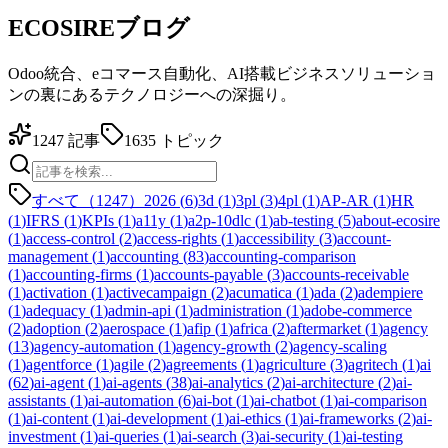
ECOSIREブログ
Odoo統合、eコマース自動化、AI搭載ビジネスソリューショ
ンの裏にあるテクノロジーへの深掘り。
1247
記事
1635
トピック
すべて（1247）
2026
(
6
)
3d
(
1
)
3pl
(
3
)
4pl
(
1
)
AP-AR
(
1
)
HR
(
1
)
IFRS
(
1
)
KPIs
(
1
)
a11y
(
1
)
a2p-10dlc
(
1
)
ab-testing
(
5
)
about-ecosire
(
1
)
access-control
(
2
)
access-rights
(
1
)
accessibility
(
3
)
account-
management
(
1
)
accounting
(
83
)
accounting-comparison
(
1
)
accounting-firms
(
1
)
accounts-payable
(
3
)
accounts-receivable
(
1
)
activation
(
1
)
activecampaign
(
2
)
acumatica
(
1
)
ada
(
2
)
adempiere
(
1
)
adequacy
(
1
)
admin-api
(
1
)
administration
(
1
)
adobe-commerce
(
2
)
adoption
(
2
)
aerospace
(
1
)
afip
(
1
)
africa
(
2
)
aftermarket
(
1
)
agency
(
13
)
agency-automation
(
1
)
agency-growth
(
2
)
agency-scaling
(
1
)
agentforce
(
1
)
agile
(
2
)
agreements
(
1
)
agriculture
(
3
)
agritech
(
1
)
ai
(
62
)
ai-agent
(
1
)
ai-agents
(
38
)
ai-analytics
(
2
)
ai-architecture
(
2
)
ai-
assistants
(
1
)
ai-automation
(
6
)
ai-bot
(
1
)
ai-chatbot
(
1
)
ai-comparison
(
1
)
ai-content
(
1
)
ai-development
(
1
)
ai-ethics
(
1
)
ai-frameworks
(
2
)
ai-
investment
(
1
)
ai-queries
(
1
)
ai-search
(
3
)
ai-security
(
1
)
ai-testing