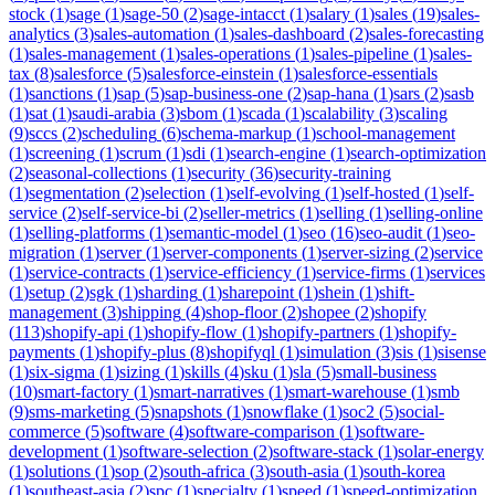
stock
(
1
)
sage
(
1
)
sage-50
(
2
)
sage-intacct
(
1
)
salary
(
1
)
sales
(
19
)
sales-
analytics
(
3
)
sales-automation
(
1
)
sales-dashboard
(
2
)
sales-forecasting
(
1
)
sales-management
(
1
)
sales-operations
(
1
)
sales-pipeline
(
1
)
sales-
tax
(
8
)
salesforce
(
5
)
salesforce-einstein
(
1
)
salesforce-essentials
(
1
)
sanctions
(
1
)
sap
(
5
)
sap-business-one
(
2
)
sap-hana
(
1
)
sars
(
2
)
sasb
(
1
)
sat
(
1
)
saudi-arabia
(
3
)
sbom
(
1
)
scada
(
1
)
scalability
(
3
)
scaling
(
9
)
sccs
(
2
)
scheduling
(
6
)
schema-markup
(
1
)
school-management
(
1
)
screening
(
1
)
scrum
(
1
)
sdi
(
1
)
search-engine
(
1
)
search-optimization
(
2
)
seasonal-collections
(
1
)
security
(
36
)
security-training
(
1
)
segmentation
(
2
)
selection
(
1
)
self-evolving
(
1
)
self-hosted
(
1
)
self-
service
(
2
)
self-service-bi
(
2
)
seller-metrics
(
1
)
selling
(
1
)
selling-online
(
1
)
selling-platforms
(
1
)
semantic-model
(
1
)
seo
(
16
)
seo-audit
(
1
)
seo-
migration
(
1
)
server
(
1
)
server-components
(
1
)
server-sizing
(
2
)
service
(
1
)
service-contracts
(
1
)
service-efficiency
(
1
)
service-firms
(
1
)
services
(
1
)
setup
(
2
)
sgk
(
1
)
sharding
(
1
)
sharepoint
(
1
)
shein
(
1
)
shift-
management
(
3
)
shipping
(
4
)
shop-floor
(
2
)
shopee
(
2
)
shopify
(
113
)
shopify-api
(
1
)
shopify-flow
(
1
)
shopify-partners
(
1
)
shopify-
payments
(
1
)
shopify-plus
(
8
)
shopifyql
(
1
)
simulation
(
3
)
sis
(
1
)
sisense
(
1
)
six-sigma
(
1
)
sizing
(
1
)
skills
(
4
)
sku
(
1
)
sla
(
5
)
small-business
(
10
)
smart-factory
(
1
)
smart-narratives
(
1
)
smart-warehouse
(
1
)
smb
(
9
)
sms-marketing
(
5
)
snapshots
(
1
)
snowflake
(
1
)
soc2
(
5
)
social-
commerce
(
5
)
software
(
4
)
software-comparison
(
1
)
software-
development
(
1
)
software-selection
(
2
)
software-stack
(
1
)
solar-energy
(
1
)
solutions
(
1
)
sop
(
2
)
south-africa
(
3
)
south-asia
(
1
)
south-korea
(
1
)
southeast-asia
(
2
)
spc
(
1
)
specialty
(
1
)
speed
(
1
)
speed-optimization