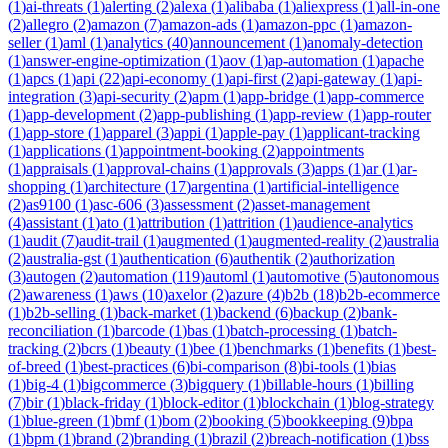
(
1
)
ai-threats
(
1
)
alerting
(
2
)
alexa
(
1
)
alibaba
(
1
)
aliexpress
(
1
)
all-in-one
(
2
)
allegro
(
2
)
amazon
(
7
)
amazon-ads
(
1
)
amazon-ppc
(
1
)
amazon-
seller
(
1
)
aml
(
1
)
analytics
(
40
)
announcement
(
1
)
anomaly-detection
(
1
)
answer-engine-optimization
(
1
)
aov
(
1
)
ap-automation
(
1
)
apache
(
1
)
apcs
(
1
)
api
(
22
)
api-economy
(
1
)
api-first
(
2
)
api-gateway
(
1
)
api-
integration
(
3
)
api-security
(
2
)
apm
(
1
)
app-bridge
(
1
)
app-commerce
(
1
)
app-development
(
2
)
app-publishing
(
1
)
app-review
(
1
)
app-router
(
1
)
app-store
(
1
)
apparel
(
3
)
appi
(
1
)
apple-pay
(
1
)
applicant-tracking
(
1
)
applications
(
1
)
appointment-booking
(
2
)
appointments
(
1
)
appraisals
(
1
)
approval-chains
(
1
)
approvals
(
3
)
apps
(
1
)
ar
(
1
)
ar-
shopping
(
1
)
architecture
(
17
)
argentina
(
1
)
artificial-intelligence
(
2
)
as9100
(
1
)
asc-606
(
3
)
assessment
(
2
)
asset-management
(
4
)
assistant
(
1
)
ato
(
1
)
attribution
(
1
)
attrition
(
1
)
audience-analytics
(
1
)
audit
(
7
)
audit-trail
(
1
)
augmented
(
1
)
augmented-reality
(
2
)
australia
(
2
)
australia-gst
(
1
)
authentication
(
6
)
authentik
(
2
)
authorization
(
3
)
autogen
(
2
)
automation
(
119
)
automl
(
1
)
automotive
(
5
)
autonomous
(
2
)
awareness
(
1
)
aws
(
10
)
axelor
(
2
)
azure
(
4
)
b2b
(
18
)
b2b-ecommerce
(
1
)
b2b-selling
(
1
)
back-market
(
1
)
backend
(
6
)
backup
(
2
)
bank-
reconciliation
(
1
)
barcode
(
1
)
bas
(
1
)
batch-processing
(
1
)
batch-
tracking
(
2
)
bcrs
(
1
)
beauty
(
1
)
bee
(
1
)
benchmarks
(
1
)
benefits
(
1
)
best-
of-breed
(
1
)
best-practices
(
6
)
bi-comparison
(
8
)
bi-tools
(
1
)
bias
(
1
)
big-4
(
1
)
bigcommerce
(
3
)
bigquery
(
1
)
billable-hours
(
1
)
billing
(
7
)
bir
(
1
)
black-friday
(
1
)
block-editor
(
1
)
blockchain
(
1
)
blog-strategy
(
1
)
blue-green
(
1
)
bmf
(
1
)
bom
(
2
)
booking
(
5
)
bookkeeping
(
9
)
bpa
(
1
)
bpm
(
1
)
brand
(
2
)
branding
(
1
)
brazil
(
2
)
breach-notification
(
1
)
bss