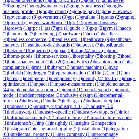
(
1
)
global-operations
(
1
)
gmp
(
2
)
go-live
(
2
)
gobd
(
1
)
gohighlevel
(
76
)
google
(
1
)
google-analytics
(
2
)
google-business
(
1
)
google-
business-profile
(
1
)
google-cloud
(
2
)
google-pay
(
1
)
google-reviews
(
1
)
governance
(
8
)
government
(
3
)
gpt
(
1
)
grafana
(
1
)
grants
(
2
)
graphql
(
3
)
green-it
(
1
)
green-warehouse
(
1
)
gri
(
2
)
growing-business
(
1
)
growth
(
1
)
grpc
(
1
)
gst
(
7
)
gta
(
1
)
guide
(
43
)
gxp
(
2
)
gym
(
1
)
haccp
(
2
)
handmade
(
3
)
hardening
(
2
)
hardware
(
1
)
hcm
(
1
)
headless
(
4
)
headless-commerce
(
3
)
headless-erp
(
1
)
healthcare
(
9
)
healthcare-
analytics
(
1
)
healthcare-dashboards
(
1
)
helpdesk
(
7
)
hepsiburada
(
1
)
hetzner
(
1
)
higher-ed
(
1
)
hipaa
(
5
)
hiring
(
4
)
hmac
(
1
)
hmrc
(
2
)
home-goods
(
1
)
home-services
(
1
)
hospitality
(
5
)
hosting
(
3
)
hotel
(
1
)
hotel-management
(
1
)
hr
(
20
)
hr-analytics
(
2
)
hr-automation
(
1
)
hr-
compliance
(
1
)
hrms
(
1
)
hubspot
(
7
)
human-machine
(
1
)
hvac
(
2
)
hybrid
(
1
)
hydrogen
(
3
)
hyperautomation
(
1
)
i18n
(
2
)
iam
(
1
)
ibm
(
1
)
icms
(
1
)
idempiere
(
1
)
idempotency
(
1
)
identity
(
4
)
ifrs-15
(
1
)
image-
optimization
(
1
)
impact
(
1
)
impact-measurement
(
1
)
implementation
(
44
)
implementation-partner
(
1
)
import
(
1
)
import-export
(
1
)
import-
mode
(
1
)
incident-response
(
3
)
inclusive-design
(
1
)
incremental-
refresh
(
2
)
indexing
(
1
)
india
(
5
)
india-gst
(
2
)
india-marketplace
(
1
)
indonesia
(
2
)
industry
(
4
)
industry-4-0
(
17
)
industry-5-0
(
1
)
industry-erp
(
1
)
industry-specific
(
1
)
industry-wrappers
(
1
)
infor
(
1
)
information-security
(
2
)
infrastructure
(
10
)
infrastructure-as-code
(
1
)
infusionsoft
(
1
)
inp
(
1
)
insightly
(
1
)
insights
(
2
)
inspection
(
1
)
instagram
(
1
)
instagram-shopping
(
2
)
installation
(
1
)
integration
(
63
)
intellectual-property
(
1
)
inter-company
(
1
)
intercompany