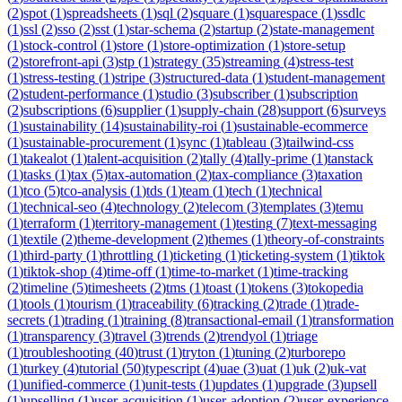
(
2
)
spot
(
1
)
spreadsheets
(
1
)
sql
(
2
)
square
(
1
)
squarespace
(
1
)
ssdlc
(
1
)
ssl
(
2
)
sso
(
2
)
sst
(
1
)
star-schema
(
2
)
startup
(
2
)
state-management
(
1
)
stock-control
(
1
)
store
(
1
)
store-optimization
(
1
)
store-setup
(
2
)
storefront-api
(
3
)
stp
(
1
)
strategy
(
35
)
streaming
(
4
)
stress-test
(
1
)
stress-testing
(
1
)
stripe
(
3
)
structured-data
(
1
)
student-management
(
2
)
student-performance
(
1
)
studio
(
3
)
subscriber
(
1
)
subscription
(
2
)
subscriptions
(
6
)
supplier
(
1
)
supply-chain
(
28
)
support
(
6
)
surveys
(
1
)
sustainability
(
14
)
sustainability-roi
(
1
)
sustainable-ecommerce
(
1
)
sustainable-procurement
(
1
)
sync
(
1
)
tableau
(
3
)
tailwind-css
(
1
)
takealot
(
1
)
talent-acquisition
(
2
)
tally
(
4
)
tally-prime
(
1
)
tanstack
(
1
)
tasks
(
1
)
tax
(
5
)
tax-automation
(
2
)
tax-compliance
(
3
)
taxation
(
1
)
tco
(
5
)
tco-analysis
(
1
)
tds
(
1
)
team
(
1
)
tech
(
1
)
technical
(
1
)
technical-seo
(
4
)
technology
(
2
)
telecom
(
3
)
templates
(
3
)
temu
(
1
)
terraform
(
1
)
territory-management
(
1
)
testing
(
7
)
text-messaging
(
1
)
textile
(
2
)
theme-development
(
2
)
themes
(
1
)
theory-of-constraints
(
1
)
third-party
(
1
)
throttling
(
1
)
ticketing
(
1
)
ticketing-system
(
1
)
tiktok
(
1
)
tiktok-shop
(
4
)
time-off
(
1
)
time-to-market
(
1
)
time-tracking
(
2
)
timeline
(
5
)
timesheets
(
2
)
tms
(
1
)
toast
(
1
)
tokens
(
3
)
tokopedia
(
1
)
tools
(
1
)
tourism
(
1
)
traceability
(
6
)
tracking
(
2
)
trade
(
1
)
trade-
secrets
(
1
)
trading
(
1
)
training
(
8
)
transactional-email
(
1
)
transformation
(
1
)
transparency
(
3
)
travel
(
3
)
trends
(
2
)
trendyol
(
1
)
triage
(
1
)
troubleshooting
(
40
)
trust
(
1
)
tryton
(
1
)
tuning
(
2
)
turborepo
(
1
)
turkey
(
4
)
tutorial
(
50
)
typescript
(
4
)
uae
(
3
)
uat
(
1
)
uk
(
2
)
uk-vat
(
1
)
unified-commerce
(
1
)
unit-tests
(
1
)
updates
(
1
)
upgrade
(
3
)
upsell
(
1
)
upselling
(
1
)
user-acquisition
(
1
)
user-adoption
(
2
)
user-experience