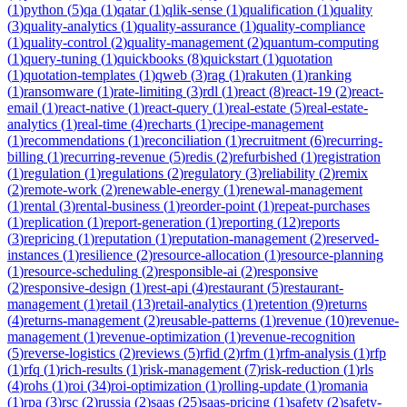
(
1
)
python
(
5
)
qa
(
1
)
qatar
(
1
)
qlik-sense
(
1
)
qualification
(
1
)
quality
(
3
)
quality-analytics
(
1
)
quality-assurance
(
1
)
quality-compliance
(
1
)
quality-control
(
2
)
quality-management
(
2
)
quantum-computing
(
1
)
query-tuning
(
1
)
quickbooks
(
8
)
quickstart
(
1
)
quotation
(
1
)
quotation-templates
(
1
)
qweb
(
3
)
rag
(
1
)
rakuten
(
1
)
ranking
(
1
)
ransomware
(
1
)
rate-limiting
(
3
)
rdl
(
1
)
react
(
8
)
react-19
(
2
)
react-
email
(
1
)
react-native
(
1
)
react-query
(
1
)
real-estate
(
5
)
real-estate-
analytics
(
1
)
real-time
(
4
)
recharts
(
1
)
recipe-management
(
1
)
recommendations
(
1
)
reconciliation
(
1
)
recruitment
(
6
)
recurring-
billing
(
1
)
recurring-revenue
(
5
)
redis
(
2
)
refurbished
(
1
)
registration
(
1
)
regulation
(
1
)
regulations
(
2
)
regulatory
(
3
)
reliability
(
2
)
remix
(
2
)
remote-work
(
2
)
renewable-energy
(
1
)
renewal-management
(
1
)
rental
(
3
)
rental-business
(
1
)
reorder-point
(
1
)
repeat-purchases
(
1
)
replication
(
1
)
report-generation
(
1
)
reporting
(
12
)
reports
(
3
)
repricing
(
1
)
reputation
(
1
)
reputation-management
(
2
)
reserved-
instances
(
1
)
resilience
(
2
)
resource-allocation
(
1
)
resource-planning
(
1
)
resource-scheduling
(
2
)
responsible-ai
(
2
)
responsive
(
2
)
responsive-design
(
1
)
rest-api
(
4
)
restaurant
(
5
)
restaurant-
management
(
1
)
retail
(
13
)
retail-analytics
(
1
)
retention
(
9
)
returns
(
4
)
returns-management
(
2
)
reusable-patterns
(
1
)
revenue
(
10
)
revenue-
management
(
1
)
revenue-optimization
(
1
)
revenue-recognition
(
5
)
reverse-logistics
(
2
)
reviews
(
5
)
rfid
(
2
)
rfm
(
1
)
rfm-analysis
(
1
)
rfp
(
1
)
rfq
(
1
)
rich-results
(
1
)
risk-management
(
7
)
risk-reduction
(
1
)
rls
(
4
)
rohs
(
1
)
roi
(
34
)
roi-optimization
(
1
)
rolling-update
(
1
)
romania
(
1
)
rpa
(
3
)
rsc
(
2
)
russia
(
2
)
saas
(
25
)
saas-pricing
(
1
)
safety
(
2
)
safety-