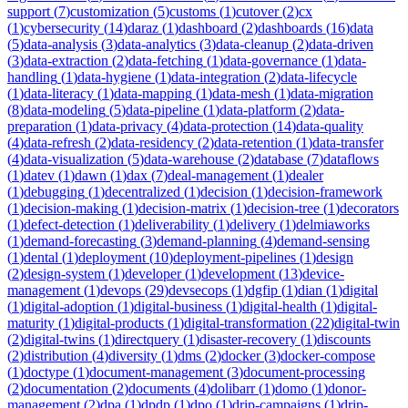
support
(
7
)
customization
(
5
)
customs
(
1
)
cutover
(
2
)
cx
(
1
)
cybersecurity
(
14
)
daraz
(
1
)
dashboard
(
2
)
dashboards
(
16
)
data
(
5
)
data-analysis
(
3
)
data-analytics
(
3
)
data-cleanup
(
2
)
data-driven
(
3
)
data-extraction
(
2
)
data-fetching
(
1
)
data-governance
(
1
)
data-
handling
(
1
)
data-hygiene
(
1
)
data-integration
(
2
)
data-lifecycle
(
1
)
data-literacy
(
1
)
data-mapping
(
1
)
data-mesh
(
1
)
data-migration
(
8
)
data-modeling
(
5
)
data-pipeline
(
1
)
data-platform
(
2
)
data-
preparation
(
1
)
data-privacy
(
4
)
data-protection
(
14
)
data-quality
(
4
)
data-refresh
(
2
)
data-residency
(
2
)
data-retention
(
1
)
data-transfer
(
4
)
data-visualization
(
5
)
data-warehouse
(
2
)
database
(
7
)
dataflows
(
1
)
datev
(
1
)
dawn
(
1
)
dax
(
7
)
deal-management
(
1
)
dealer
(
1
)
debugging
(
1
)
decentralized
(
1
)
decision
(
1
)
decision-framework
(
1
)
decision-making
(
1
)
decision-matrix
(
1
)
decision-tree
(
1
)
decorators
(
1
)
defect-detection
(
1
)
deliverability
(
1
)
delivery
(
1
)
delmiaworks
(
1
)
demand-forecasting
(
3
)
demand-planning
(
4
)
demand-sensing
(
1
)
dental
(
1
)
deployment
(
10
)
deployment-pipelines
(
1
)
design
(
2
)
design-system
(
1
)
developer
(
1
)
development
(
13
)
device-
management
(
1
)
devops
(
29
)
devsecops
(
1
)
dgfip
(
1
)
dian
(
1
)
digital
(
1
)
digital-adoption
(
1
)
digital-business
(
1
)
digital-health
(
1
)
digital-
maturity
(
1
)
digital-products
(
1
)
digital-transformation
(
22
)
digital-twin
(
2
)
digital-twins
(
1
)
directquery
(
1
)
disaster-recovery
(
1
)
discounts
(
2
)
distribution
(
4
)
diversity
(
1
)
dms
(
2
)
docker
(
3
)
docker-compose
(
1
)
doctype
(
1
)
document-management
(
3
)
document-processing
(
2
)
documentation
(
2
)
documents
(
4
)
dolibarr
(
1
)
domo
(
1
)
donor-
management
(
2
)
dpa
(
1
)
dpdp
(
1
)
dpo
(
1
)
drip-campaigns
(
1
)
drip-