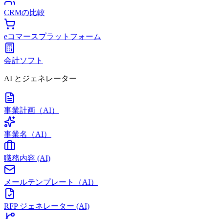
CRMの比較
eコマースプラットフォーム
会計ソフト
AI とジェネレーター
事業計画（AI）
事業名（AI）
職務内容 (AI)
メールテンプレート（AI）
RFP ジェネレーター (AI)