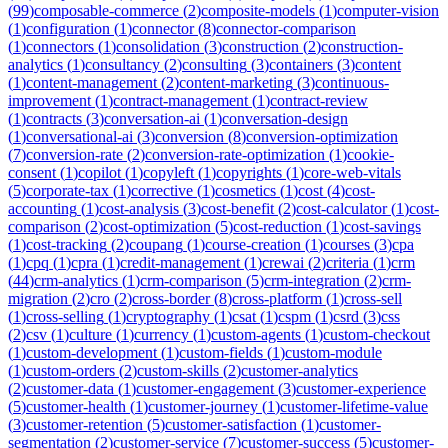
(
99
)
composable-commerce
(
2
)
composite-models
(
1
)
computer-vision
(
1
)
configuration
(
1
)
connector
(
8
)
connector-comparison
(
1
)
connectors
(
1
)
consolidation
(
3
)
construction
(
2
)
construction-
analytics
(
1
)
consultancy
(
2
)
consulting
(
3
)
containers
(
3
)
content
(
1
)
content-management
(
2
)
content-marketing
(
3
)
continuous-
improvement
(
1
)
contract-management
(
1
)
contract-review
(
1
)
contracts
(
3
)
conversation-ai
(
1
)
conversation-design
(
1
)
conversational-ai
(
3
)
conversion
(
8
)
conversion-optimization
(
7
)
conversion-rate
(
2
)
conversion-rate-optimization
(
1
)
cookie-
consent
(
1
)
copilot
(
1
)
copyleft
(
1
)
copyrights
(
1
)
core-web-vitals
(
5
)
corporate-tax
(
1
)
corrective
(
1
)
cosmetics
(
1
)
cost
(
4
)
cost-
accounting
(
1
)
cost-analysis
(
3
)
cost-benefit
(
2
)
cost-calculator
(
1
)
cost-
comparison
(
2
)
cost-optimization
(
5
)
cost-reduction
(
1
)
cost-savings
(
1
)
cost-tracking
(
2
)
coupang
(
1
)
course-creation
(
1
)
courses
(
3
)
cpa
(
1
)
cpq
(
1
)
cpra
(
1
)
credit-management
(
1
)
crewai
(
2
)
criteria
(
1
)
crm
(
44
)
crm-analytics
(
1
)
crm-comparison
(
5
)
crm-integration
(
2
)
crm-
migration
(
2
)
cro
(
2
)
cross-border
(
8
)
cross-platform
(
1
)
cross-sell
(
1
)
cross-selling
(
1
)
cryptography
(
1
)
csat
(
1
)
cspm
(
1
)
csrd
(
3
)
css
(
2
)
csv
(
1
)
culture
(
1
)
currency
(
1
)
custom-agents
(
1
)
custom-checkout
(
1
)
custom-development
(
1
)
custom-fields
(
1
)
custom-module
(
1
)
custom-orders
(
2
)
custom-skills
(
2
)
customer-analytics
(
2
)
customer-data
(
1
)
customer-engagement
(
3
)
customer-experience
(
5
)
customer-health
(
1
)
customer-journey
(
1
)
customer-lifetime-value
(
3
)
customer-retention
(
5
)
customer-satisfaction
(
1
)
customer-
segmentation
(
2
)
customer-service
(
7
)
customer-success
(
5
)
customer-