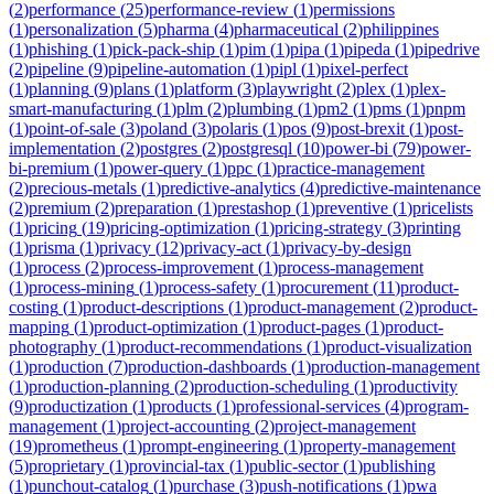
(
2
)
performance
(
25
)
performance-review
(
1
)
permissions
(
1
)
personalization
(
5
)
pharma
(
4
)
pharmaceutical
(
2
)
philippines
(
1
)
phishing
(
1
)
pick-pack-ship
(
1
)
pim
(
1
)
pipa
(
1
)
pipeda
(
1
)
pipedrive
(
2
)
pipeline
(
9
)
pipeline-automation
(
1
)
pipl
(
1
)
pixel-perfect
(
1
)
planning
(
9
)
plans
(
1
)
platform
(
3
)
playwright
(
2
)
plex
(
1
)
plex-
smart-manufacturing
(
1
)
plm
(
2
)
plumbing
(
1
)
pm2
(
1
)
pms
(
1
)
pnpm
(
1
)
point-of-sale
(
3
)
poland
(
3
)
polaris
(
1
)
pos
(
9
)
post-brexit
(
1
)
post-
implementation
(
2
)
postgres
(
2
)
postgresql
(
10
)
power-bi
(
79
)
power-
bi-premium
(
1
)
power-query
(
1
)
ppc
(
1
)
practice-management
(
2
)
precious-metals
(
1
)
predictive-analytics
(
4
)
predictive-maintenance
(
2
)
premium
(
2
)
preparation
(
1
)
prestashop
(
1
)
preventive
(
1
)
pricelists
(
1
)
pricing
(
19
)
pricing-optimization
(
1
)
pricing-strategy
(
3
)
printing
(
1
)
prisma
(
1
)
privacy
(
12
)
privacy-act
(
1
)
privacy-by-design
(
1
)
process
(
2
)
process-improvement
(
1
)
process-management
(
1
)
process-mining
(
1
)
process-safety
(
1
)
procurement
(
11
)
product-
costing
(
1
)
product-descriptions
(
1
)
product-management
(
2
)
product-
mapping
(
1
)
product-optimization
(
1
)
product-pages
(
1
)
product-
photography
(
1
)
product-recommendations
(
1
)
product-visualization
(
1
)
production
(
7
)
production-dashboards
(
1
)
production-management
(
1
)
production-planning
(
2
)
production-scheduling
(
1
)
productivity
(
9
)
productization
(
1
)
products
(
1
)
professional-services
(
4
)
program-
management
(
1
)
project-accounting
(
2
)
project-management
(
19
)
prometheus
(
1
)
prompt-engineering
(
1
)
property-management
(
5
)
proprietary
(
1
)
provincial-tax
(
1
)
public-sector
(
1
)
publishing
(
1
)
punchout-catalog
(
1
)
purchase
(
3
)
push-notifications
(
1
)
pwa