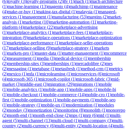
(
6
)
loyalty
(
3
)
loyalty-programs
(
2
)
ltv
(
1
)
mach
(
1
)
mach-architecture
(
1
)
machine-learning
(
13
)
magento
(
4
)
mailchimp
(
1
)
maintenance
(
4
)
make-or-buy
(
1
)
making-tax-digital
(
1
)
malaysia
(
1
)
managed-
services
(
1
)
management
(
1
)
manufacturing
(
53
)
margins
(
2
)
market-
analysis
(
1
)
marketing
(
10
)
marketing-automation
(
11
)
marketing-
platform
(
4
)
marketplace
(
22
)
marketplace-advertising
(
1
)
marketplace-analytics
(
1
)
marketplace-fees
(
1
)
marketplace-
integration
(
9
)
marketplace-operations
(
1
)
marketplace-optimization
(
1
)
marketplace-performance
(
1
)
marketplace-seller-operations
(
17
)
marketplace-selling
(
9
)
marketplace-strategy
(
1
)
markets
(
1
)
markets-pro
(
1
)
master-data
(
1
)
matter-management
(
1
)
mcommerce
(
2
)
measurement
(
1
)
media
(
3
)
medical-device
(
1
)
membership
(
2
)
membership-sites
(
3
)
memberships
(
1
)
mercadolibre
(
2
)
mes
(
2
)
messaging
(
1
)
metabase
(
1
)
metasfresh
(
1
)
method-crm
(
1
)
metrics
(
2
)
mexico
(
1
)
mfa
(
1
)
microlearning
(
1
)
microservices
(
6
)
microsoft
(
4
)
microsoft-365
(
1
)
microsoft-copilot
(
1
)
microsoft-fabric
(
3
)
mid-
market
(
3
)
middle-east
(
3
)
migration
(
29
)
migrations
(
1
)
mobile
(
1
)
mobile-analytics
(
1
)
mobile-app
(
1
)
mobile-apps
(
1
)
mobile-bi
(
1
)
mobile-checkout
(
1
)
mobile-commerce
(
14
)
mobile-cro
(
1
)
mobile-
first
(
1
)
mobile-optimization
(
1
)
mobile-payments
(
1
)
mobile-seo
(
1
)
mobile-strategy
(
1
)
mobile-ux
(
1
)
modernization
(
1
)
modules
(
2
)
monday
(
3
)
monetization
(
2
)
monitoring
(
8
)
monolith
(
1
)
monorepo
(
2
)
month-end
(
1
)
month-end-close
(
2
)
mps
(
1
)
mrp
(
6
)
mtd
(
1
)
multi-
agent
(
5
)
multi-channel
(
13
)
multi-cloud
(
1
)
multi-company
(
3
)
multi-
country
(
2
)
multi-currency
(
6
)
multi-entity
(
2
)
multi-location
(
4
)
multi-