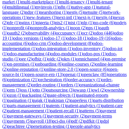
market
(
1
)
multi-marketplace
(
1
)
multi-tenancy
(
1
)
multi-tenant
(
4
)
multilingual
(
1
)
myinvois
(
1
)
n8n
(
1
)
native-app
(
1
)
natural-
language
(
2
)
ndpr
(
1
)
nearshoring
(
1
)
nestjs
(
5
)
netsuite
(
5
)
network-
operations
(
1
)
new-features
(
3
)
next-intl
(
1
)
next-js
(
1
)
nextjs
(
4
)
nexus
(
2
)
nfe
(
1
)
nginx
(
1
)
nigeria
(
3
)
nis2
(
1
)
nist
(
1
)
nlp
(
1
)
no-code
(
6
)
nodejs
(
1
)
nonprofit
(
4
)
nonprofit-analytics
(
1
)
noon
(
2
)
nps
(
1
)
oauth
(
1
)
oauth2
(
2
)
observability
(
4
)
occupancy
(
1
)
ocr
(
2
)
odoo
(
446
)
odoo
19
(
1
)
odoo versions
(
1
)
odoo-17
(
1
)
odoo-18
(
1
)
odoo-19
(
16
)
odoo-
accounting
(
6
)
odoo-crm
(
5
)
odoo-development
(
8
)
odoo-
implementation
(
1
)
odoo-integration
(
1
)
odoo-inventory
(
5
)
odoo-iot
(
1
)
odoo-manufacturing
(
4
)
odoo-modules
(
1
)
odoo-pos
(
1
)
odoo-
studio
(
1
)
oee
(
2
)
ofbiz
(
1
)
oidc
(
2
)
okrs
(
1
)
omnichannel
(
4
)
on-premise
(
1
)
on-premises
(
1
)
onboarding
(
6
)
online-courses
(
2
)
online-learning
(
2
)
online-reputation
(
1
)
online-store-2.0
(
1
)
open-source
(
6
)
open-
source-bi
(
1
)
open-source-erp
(
13
)
openai
(
1
)
openclaw
(
85
)
operations
(
6
)
optimization
(
21
)
orchestration
(
6
)
order-accuracy
(
1
)
order-
management
(
2
)
order-routing
(
1
)
orders
(
1
)
organizational-change
(
1
)
orm
(
3
)
oss
(
1
)
otto
(
3
)
outsourcing
(
3
)
owasp
(
1
)
owl
(
2
)
ownership
(
1
)
ozon
(
1
)
packaging
(
2
)
page-objects
(
1
)
paginated-reports
(
1
)
pagination
(
1
)
pajak
(
1
)
pakistan
(
2
)
paperless
(
1
)
parts-distribution
(
1
)
parts-management
(
1
)
patents
(
1
)
patient-analytics
(
1
)
patient-care
(
2
)
patient-management
(
1
)
patient-recall
(
1
)
patterns
(
5
)
payment
(
1
)
payment-gateways
(
1
)
payment-security
(
2
)
payment-terms
(
1
)
payments
(
5
)
payroll
(
18
)
pci-dss
(
4
)
pdf
(
2
)
pdfkit
(
1
)
pdpl
(
2
)
peachtree
(
2
)
penetration-testing
(
1
)
people-analytics