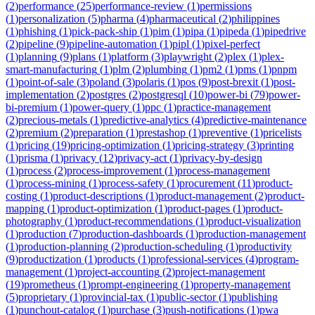
(
2
)
performance
(
25
)
performance-review
(
1
)
permissions
(
1
)
personalization
(
5
)
pharma
(
4
)
pharmaceutical
(
2
)
philippines
(
1
)
phishing
(
1
)
pick-pack-ship
(
1
)
pim
(
1
)
pipa
(
1
)
pipeda
(
1
)
pipedrive
(
2
)
pipeline
(
9
)
pipeline-automation
(
1
)
pipl
(
1
)
pixel-perfect
(
1
)
planning
(
9
)
plans
(
1
)
platform
(
3
)
playwright
(
2
)
plex
(
1
)
plex-
smart-manufacturing
(
1
)
plm
(
2
)
plumbing
(
1
)
pm2
(
1
)
pms
(
1
)
pnpm
(
1
)
point-of-sale
(
3
)
poland
(
3
)
polaris
(
1
)
pos
(
9
)
post-brexit
(
1
)
post-
implementation
(
2
)
postgres
(
2
)
postgresql
(
10
)
power-bi
(
79
)
power-
bi-premium
(
1
)
power-query
(
1
)
ppc
(
1
)
practice-management
(
2
)
precious-metals
(
1
)
predictive-analytics
(
4
)
predictive-maintenance
(
2
)
premium
(
2
)
preparation
(
1
)
prestashop
(
1
)
preventive
(
1
)
pricelists
(
1
)
pricing
(
19
)
pricing-optimization
(
1
)
pricing-strategy
(
3
)
printing
(
1
)
prisma
(
1
)
privacy
(
12
)
privacy-act
(
1
)
privacy-by-design
(
1
)
process
(
2
)
process-improvement
(
1
)
process-management
(
1
)
process-mining
(
1
)
process-safety
(
1
)
procurement
(
11
)
product-
costing
(
1
)
product-descriptions
(
1
)
product-management
(
2
)
product-
mapping
(
1
)
product-optimization
(
1
)
product-pages
(
1
)
product-
photography
(
1
)
product-recommendations
(
1
)
product-visualization
(
1
)
production
(
7
)
production-dashboards
(
1
)
production-management
(
1
)
production-planning
(
2
)
production-scheduling
(
1
)
productivity
(
9
)
productization
(
1
)
products
(
1
)
professional-services
(
4
)
program-
management
(
1
)
project-accounting
(
2
)
project-management
(
19
)
prometheus
(
1
)
prompt-engineering
(
1
)
property-management
(
5
)
proprietary
(
1
)
provincial-tax
(
1
)
public-sector
(
1
)
publishing
(
1
)
punchout-catalog
(
1
)
purchase
(
3
)
push-notifications
(
1
)
pwa