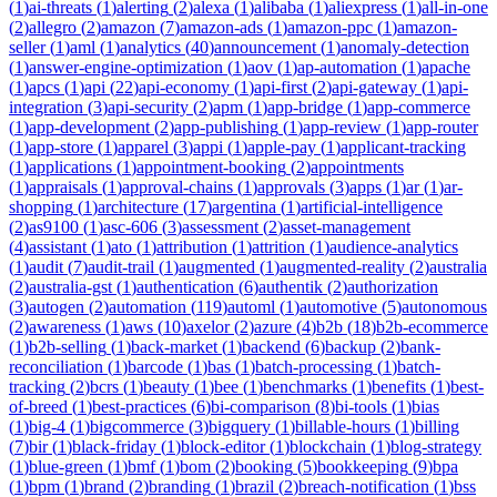
(
1
)
ai-threats
(
1
)
alerting
(
2
)
alexa
(
1
)
alibaba
(
1
)
aliexpress
(
1
)
all-in-one
(
2
)
allegro
(
2
)
amazon
(
7
)
amazon-ads
(
1
)
amazon-ppc
(
1
)
amazon-
seller
(
1
)
aml
(
1
)
analytics
(
40
)
announcement
(
1
)
anomaly-detection
(
1
)
answer-engine-optimization
(
1
)
aov
(
1
)
ap-automation
(
1
)
apache
(
1
)
apcs
(
1
)
api
(
22
)
api-economy
(
1
)
api-first
(
2
)
api-gateway
(
1
)
api-
integration
(
3
)
api-security
(
2
)
apm
(
1
)
app-bridge
(
1
)
app-commerce
(
1
)
app-development
(
2
)
app-publishing
(
1
)
app-review
(
1
)
app-router
(
1
)
app-store
(
1
)
apparel
(
3
)
appi
(
1
)
apple-pay
(
1
)
applicant-tracking
(
1
)
applications
(
1
)
appointment-booking
(
2
)
appointments
(
1
)
appraisals
(
1
)
approval-chains
(
1
)
approvals
(
3
)
apps
(
1
)
ar
(
1
)
ar-
shopping
(
1
)
architecture
(
17
)
argentina
(
1
)
artificial-intelligence
(
2
)
as9100
(
1
)
asc-606
(
3
)
assessment
(
2
)
asset-management
(
4
)
assistant
(
1
)
ato
(
1
)
attribution
(
1
)
attrition
(
1
)
audience-analytics
(
1
)
audit
(
7
)
audit-trail
(
1
)
augmented
(
1
)
augmented-reality
(
2
)
australia
(
2
)
australia-gst
(
1
)
authentication
(
6
)
authentik
(
2
)
authorization
(
3
)
autogen
(
2
)
automation
(
119
)
automl
(
1
)
automotive
(
5
)
autonomous
(
2
)
awareness
(
1
)
aws
(
10
)
axelor
(
2
)
azure
(
4
)
b2b
(
18
)
b2b-ecommerce
(
1
)
b2b-selling
(
1
)
back-market
(
1
)
backend
(
6
)
backup
(
2
)
bank-
reconciliation
(
1
)
barcode
(
1
)
bas
(
1
)
batch-processing
(
1
)
batch-
tracking
(
2
)
bcrs
(
1
)
beauty
(
1
)
bee
(
1
)
benchmarks
(
1
)
benefits
(
1
)
best-
of-breed
(
1
)
best-practices
(
6
)
bi-comparison
(
8
)
bi-tools
(
1
)
bias
(
1
)
big-4
(
1
)
bigcommerce
(
3
)
bigquery
(
1
)
billable-hours
(
1
)
billing
(
7
)
bir
(
1
)
black-friday
(
1
)
block-editor
(
1
)
blockchain
(
1
)
blog-strategy
(
1
)
blue-green
(
1
)
bmf
(
1
)
bom
(
2
)
booking
(
5
)
bookkeeping
(
9
)
bpa
(
1
)
bpm
(
1
)
brand
(
2
)
branding
(
1
)
brazil
(
2
)
breach-notification
(
1
)
bss