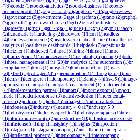
(
1
)
global-operations
(
1
)
gmp
(
2
)
go-live
(
2
)
gobd
(
1
)
gohighlevel
(
76
)
google
(
1
)
google-analytics
(
2
)
google-business
(
1
)
google-
business-profile
(
1
)
google-cloud
(
2
)
google-pay
(
1
)
google-reviews
(
1
)
governance
(
8
)
government
(
3
)
gpt
(
1
)
grafana
(
1
)
grants
(
2
)
graphql
(
3
)
green-it
(
1
)
green-warehouse
(
1
)
gri
(
2
)
growing-business
(
1
)
growth
(
1
)
grpc
(
1
)
gst
(
7
)
gta
(
1
)
guide
(
43
)
gxp
(
2
)
gym
(
1
)
haccp
(
2
)
handmade
(
3
)
hardening
(
2
)
hardware
(
1
)
hcm
(
1
)
headless
(
4
)
headless-commerce
(
3
)
headless-erp
(
1
)
healthcare
(
9
)
healthcare-
analytics
(
1
)
healthcare-dashboards
(
1
)
helpdesk
(
7
)
hepsiburada
(
1
)
hetzner
(
1
)
higher-ed
(
1
)
hipaa
(
5
)
hiring
(
4
)
hmac
(
1
)
hmrc
(
2
)
home-goods
(
1
)
home-services
(
1
)
hospitality
(
5
)
hosting
(
3
)
hotel
(
1
)
hotel-management
(
1
)
hr
(
20
)
hr-analytics
(
2
)
hr-automation
(
1
)
hr-
compliance
(
1
)
hrms
(
1
)
hubspot
(
7
)
human-machine
(
1
)
hvac
(
2
)
hybrid
(
1
)
hydrogen
(
3
)
hyperautomation
(
1
)
i18n
(
2
)
iam
(
1
)
ibm
(
1
)
icms
(
1
)
idempiere
(
1
)
idempotency
(
1
)
identity
(
4
)
ifrs-15
(
1
)
image-
optimization
(
1
)
impact
(
1
)
impact-measurement
(
1
)
implementation
(
44
)
implementation-partner
(
1
)
import
(
1
)
import-export
(
1
)
import-
mode
(
1
)
incident-response
(
3
)
inclusive-design
(
1
)
incremental-
refresh
(
2
)
indexing
(
1
)
india
(
5
)
india-gst
(
2
)
india-marketplace
(
1
)
indonesia
(
2
)
industry
(
4
)
industry-4-0
(
17
)
industry-5-0
(
1
)
industry-erp
(
1
)
industry-specific
(
1
)
industry-wrappers
(
1
)
infor
(
1
)
information-security
(
2
)
infrastructure
(
10
)
infrastructure-as-code
(
1
)
infusionsoft
(
1
)
inp
(
1
)
insightly
(
1
)
insights
(
2
)
inspection
(
1
)
instagram
(
1
)
instagram-shopping
(
2
)
installation
(
1
)
integration
(
63
)
intellectual-property
(
1
)
inter-company
(
1
)
intercompany