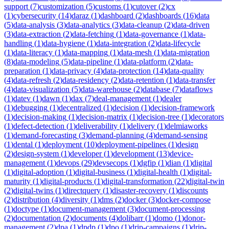
support
(
7
)
customization
(
5
)
customs
(
1
)
cutover
(
2
)
cx
(
1
)
cybersecurity
(
14
)
daraz
(
1
)
dashboard
(
2
)
dashboards
(
16
)
data
(
5
)
data-analysis
(
3
)
data-analytics
(
3
)
data-cleanup
(
2
)
data-driven
(
3
)
data-extraction
(
2
)
data-fetching
(
1
)
data-governance
(
1
)
data-
handling
(
1
)
data-hygiene
(
1
)
data-integration
(
2
)
data-lifecycle
(
1
)
data-literacy
(
1
)
data-mapping
(
1
)
data-mesh
(
1
)
data-migration
(
8
)
data-modeling
(
5
)
data-pipeline
(
1
)
data-platform
(
2
)
data-
preparation
(
1
)
data-privacy
(
4
)
data-protection
(
14
)
data-quality
(
4
)
data-refresh
(
2
)
data-residency
(
2
)
data-retention
(
1
)
data-transfer
(
4
)
data-visualization
(
5
)
data-warehouse
(
2
)
database
(
7
)
dataflows
(
1
)
datev
(
1
)
dawn
(
1
)
dax
(
7
)
deal-management
(
1
)
dealer
(
1
)
debugging
(
1
)
decentralized
(
1
)
decision
(
1
)
decision-framework
(
1
)
decision-making
(
1
)
decision-matrix
(
1
)
decision-tree
(
1
)
decorators
(
1
)
defect-detection
(
1
)
deliverability
(
1
)
delivery
(
1
)
delmiaworks
(
1
)
demand-forecasting
(
3
)
demand-planning
(
4
)
demand-sensing
(
1
)
dental
(
1
)
deployment
(
10
)
deployment-pipelines
(
1
)
design
(
2
)
design-system
(
1
)
developer
(
1
)
development
(
13
)
device-
management
(
1
)
devops
(
29
)
devsecops
(
1
)
dgfip
(
1
)
dian
(
1
)
digital
(
1
)
digital-adoption
(
1
)
digital-business
(
1
)
digital-health
(
1
)
digital-
maturity
(
1
)
digital-products
(
1
)
digital-transformation
(
22
)
digital-twin
(
2
)
digital-twins
(
1
)
directquery
(
1
)
disaster-recovery
(
1
)
discounts
(
2
)
distribution
(
4
)
diversity
(
1
)
dms
(
2
)
docker
(
3
)
docker-compose
(
1
)
doctype
(
1
)
document-management
(
3
)
document-processing
(
2
)
documentation
(
2
)
documents
(
4
)
dolibarr
(
1
)
domo
(
1
)
donor-
management
(
2
)
dpa
(
1
)
dpdp
(
1
)
dpo
(
1
)
drip-campaigns
(
1
)
drip-