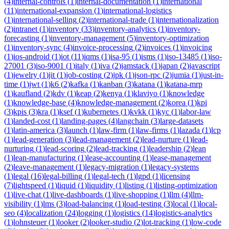
(
4
)
internal-controls
(
1
)
internal-documentation
(
1
)
international
(
11
)
international-expansion
(
1
)
international-logistics
(
1
)
international-selling
(
2
)
international-trade
(
1
)
internationalization
(
2
)
intranet
(
1
)
inventory
(
33
)
inventory-analytics
(
1
)
inventory-
forecasting
(
1
)
inventory-management
(
5
)
inventory-optimization
(
1
)
inventory-sync
(
4
)
invoice-processing
(
2
)
invoices
(
1
)
invoicing
(
1
)
ios-android
(
1
)
iot
(
11
)
iqms
(
1
)
isa-95
(
1
)
isms
(
1
)
iso-13485
(
1
)
iso-
27001
(
3
)
iso-9001
(
1
)
italy
(
1
)
iva
(
2
)
jamstack
(
1
)
japan
(
2
)
javascript
(
1
)
jewelry
(
1
)
jit
(
1
)
job-costing
(
2
)
jpk
(
1
)
json-rpc
(
2
)
jumia
(
1
)
just-in-
time
(
1
)
jwt
(
1
)
k6
(
2
)
kafka
(
1
)
kanban
(
3
)
katana
(
1
)
katana-mrp
(
1
)
kaufland
(
2
)
kdv
(
1
)
keap
(
2
)
kenya
(
1
)
klaviyo
(
1
)
knowledge
(
1
)
knowledge-base
(
4
)
knowledge-management
(
2
)
korea
(
1
)
kpi
(
3
)
kpis
(
3
)
kra
(
1
)
ksef
(
1
)
kubernetes
(
1
)
kvkk
(
1
)
kyc
(
1
)
labor-law
(
1
)
landed-cost
(
1
)
landing-pages
(
4
)
langchain
(
3
)
large-datasets
(
1
)
latin-america
(
3
)
launch
(
1
)
law-firm
(
1
)
law-firms
(
1
)
lazada
(
1
)
lcp
(
1
)
lead-generation
(
3
)
lead-management
(
2
)
lead-nurture
(
1
)
lead-
nurturing
(
1
)
lead-scoring
(
2
)
lead-tracking
(
1
)
leadership
(
2
)
lean
(
1
)
lean-manufacturing
(
1
)
lease-accounting
(
1
)
lease-management
(
2
)
leave-management
(
1
)
legacy-migration
(
1
)
legacy-systems
(
1
)
legal
(
16
)
legal-billing
(
1
)
legal-tech
(
1
)
lgpd
(
1
)
licensing
(
7
)
lightspeed
(
1
)
liquid
(
1
)
liquidity
(
1
)
listing
(
1
)
listing-optimization
(
1
)
live-chat
(
1
)
live-dashboards
(
1
)
live-shopping
(
1
)
llm
(
4
)
llm-
visibility
(
1
)
lms
(
3
)
load-balancing
(
1
)
load-testing
(
3
)
local
(
1
)
local-
seo
(
4
)
localization
(
24
)
logging
(
1
)
logistics
(
14
)
logistics-analytics
(
1
)
lohnsteuer
(
1
)
looker
(
2
)
looker-studio
(
2
)
lot-tracking
(
1
)
low-code