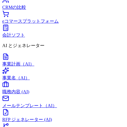
CRMの比較
eコマースプラットフォーム
会計ソフト
AI とジェネレーター
事業計画（AI）
事業名（AI）
職務内容 (AI)
メールテンプレート（AI）
RFP ジェネレーター (AI)