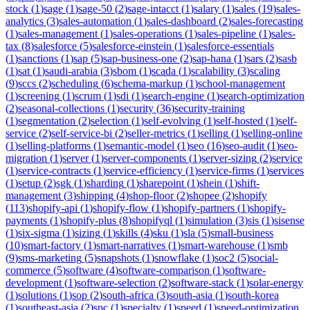
stock
(
1
)
sage
(
1
)
sage-50
(
2
)
sage-intacct
(
1
)
salary
(
1
)
sales
(
19
)
sales-
analytics
(
3
)
sales-automation
(
1
)
sales-dashboard
(
2
)
sales-forecasting
(
1
)
sales-management
(
1
)
sales-operations
(
1
)
sales-pipeline
(
1
)
sales-
tax
(
8
)
salesforce
(
5
)
salesforce-einstein
(
1
)
salesforce-essentials
(
1
)
sanctions
(
1
)
sap
(
5
)
sap-business-one
(
2
)
sap-hana
(
1
)
sars
(
2
)
sasb
(
1
)
sat
(
1
)
saudi-arabia
(
3
)
sbom
(
1
)
scada
(
1
)
scalability
(
3
)
scaling
(
9
)
sccs
(
2
)
scheduling
(
6
)
schema-markup
(
1
)
school-management
(
1
)
screening
(
1
)
scrum
(
1
)
sdi
(
1
)
search-engine
(
1
)
search-optimization
(
2
)
seasonal-collections
(
1
)
security
(
36
)
security-training
(
1
)
segmentation
(
2
)
selection
(
1
)
self-evolving
(
1
)
self-hosted
(
1
)
self-
service
(
2
)
self-service-bi
(
2
)
seller-metrics
(
1
)
selling
(
1
)
selling-online
(
1
)
selling-platforms
(
1
)
semantic-model
(
1
)
seo
(
16
)
seo-audit
(
1
)
seo-
migration
(
1
)
server
(
1
)
server-components
(
1
)
server-sizing
(
2
)
service
(
1
)
service-contracts
(
1
)
service-efficiency
(
1
)
service-firms
(
1
)
services
(
1
)
setup
(
2
)
sgk
(
1
)
sharding
(
1
)
sharepoint
(
1
)
shein
(
1
)
shift-
management
(
3
)
shipping
(
4
)
shop-floor
(
2
)
shopee
(
2
)
shopify
(
113
)
shopify-api
(
1
)
shopify-flow
(
1
)
shopify-partners
(
1
)
shopify-
payments
(
1
)
shopify-plus
(
8
)
shopifyql
(
1
)
simulation
(
3
)
sis
(
1
)
sisense
(
1
)
six-sigma
(
1
)
sizing
(
1
)
skills
(
4
)
sku
(
1
)
sla
(
5
)
small-business
(
10
)
smart-factory
(
1
)
smart-narratives
(
1
)
smart-warehouse
(
1
)
smb
(
9
)
sms-marketing
(
5
)
snapshots
(
1
)
snowflake
(
1
)
soc2
(
5
)
social-
commerce
(
5
)
software
(
4
)
software-comparison
(
1
)
software-
development
(
1
)
software-selection
(
2
)
software-stack
(
1
)
solar-energy
(
1
)
solutions
(
1
)
sop
(
2
)
south-africa
(
3
)
south-asia
(
1
)
south-korea
(
1
)
southeast-asia
(
2
)
spc
(
1
)
specialty
(
1
)
speed
(
1
)
speed-optimization