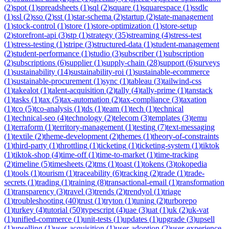
(
2
)
spot
(
1
)
spreadsheets
(
1
)
sql
(
2
)
square
(
1
)
squarespace
(
1
)
ssdlc
(
1
)
ssl
(
2
)
sso
(
2
)
sst
(
1
)
star-schema
(
2
)
startup
(
2
)
state-management
(
1
)
stock-control
(
1
)
store
(
1
)
store-optimization
(
1
)
store-setup
(
2
)
storefront-api
(
3
)
stp
(
1
)
strategy
(
35
)
streaming
(
4
)
stress-test
(
1
)
stress-testing
(
1
)
stripe
(
3
)
structured-data
(
1
)
student-management
(
2
)
student-performance
(
1
)
studio
(
3
)
subscriber
(
1
)
subscription
(
2
)
subscriptions
(
6
)
supplier
(
1
)
supply-chain
(
28
)
support
(
6
)
surveys
(
1
)
sustainability
(
14
)
sustainability-roi
(
1
)
sustainable-ecommerce
(
1
)
sustainable-procurement
(
1
)
sync
(
1
)
tableau
(
3
)
tailwind-css
(
1
)
takealot
(
1
)
talent-acquisition
(
2
)
tally
(
4
)
tally-prime
(
1
)
tanstack
(
1
)
tasks
(
1
)
tax
(
5
)
tax-automation
(
2
)
tax-compliance
(
3
)
taxation
(
1
)
tco
(
5
)
tco-analysis
(
1
)
tds
(
1
)
team
(
1
)
tech
(
1
)
technical
(
1
)
technical-seo
(
4
)
technology
(
2
)
telecom
(
3
)
templates
(
3
)
temu
(
1
)
terraform
(
1
)
territory-management
(
1
)
testing
(
7
)
text-messaging
(
1
)
textile
(
2
)
theme-development
(
2
)
themes
(
1
)
theory-of-constraints
(
1
)
third-party
(
1
)
throttling
(
1
)
ticketing
(
1
)
ticketing-system
(
1
)
tiktok
(
1
)
tiktok-shop
(
4
)
time-off
(
1
)
time-to-market
(
1
)
time-tracking
(
2
)
timeline
(
5
)
timesheets
(
2
)
tms
(
1
)
toast
(
1
)
tokens
(
3
)
tokopedia
(
1
)
tools
(
1
)
tourism
(
1
)
traceability
(
6
)
tracking
(
2
)
trade
(
1
)
trade-
secrets
(
1
)
trading
(
1
)
training
(
8
)
transactional-email
(
1
)
transformation
(
1
)
transparency
(
3
)
travel
(
3
)
trends
(
2
)
trendyol
(
1
)
triage
(
1
)
troubleshooting
(
40
)
trust
(
1
)
tryton
(
1
)
tuning
(
2
)
turborepo
(
1
)
turkey
(
4
)
tutorial
(
50
)
typescript
(
4
)
uae
(
3
)
uat
(
1
)
uk
(
2
)
uk-vat
(
1
)
unified-commerce
(
1
)
unit-tests
(
1
)
updates
(
1
)
upgrade
(
3
)
upsell
(
1
)
upselling
(
1
)
user-acquisition
(
1
)
user-adoption
(
2
)
user-experience