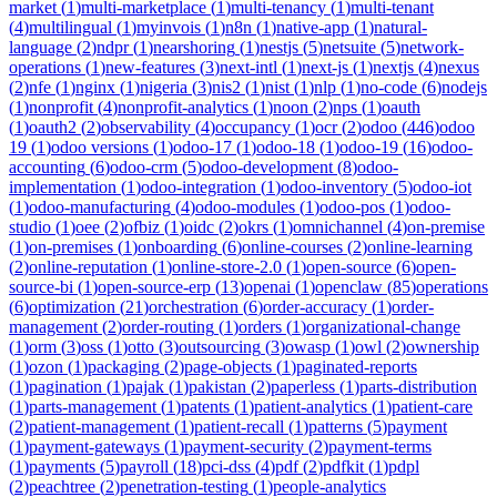
market
(
1
)
multi-marketplace
(
1
)
multi-tenancy
(
1
)
multi-tenant
(
4
)
multilingual
(
1
)
myinvois
(
1
)
n8n
(
1
)
native-app
(
1
)
natural-
language
(
2
)
ndpr
(
1
)
nearshoring
(
1
)
nestjs
(
5
)
netsuite
(
5
)
network-
operations
(
1
)
new-features
(
3
)
next-intl
(
1
)
next-js
(
1
)
nextjs
(
4
)
nexus
(
2
)
nfe
(
1
)
nginx
(
1
)
nigeria
(
3
)
nis2
(
1
)
nist
(
1
)
nlp
(
1
)
no-code
(
6
)
nodejs
(
1
)
nonprofit
(
4
)
nonprofit-analytics
(
1
)
noon
(
2
)
nps
(
1
)
oauth
(
1
)
oauth2
(
2
)
observability
(
4
)
occupancy
(
1
)
ocr
(
2
)
odoo
(
446
)
odoo
19
(
1
)
odoo versions
(
1
)
odoo-17
(
1
)
odoo-18
(
1
)
odoo-19
(
16
)
odoo-
accounting
(
6
)
odoo-crm
(
5
)
odoo-development
(
8
)
odoo-
implementation
(
1
)
odoo-integration
(
1
)
odoo-inventory
(
5
)
odoo-iot
(
1
)
odoo-manufacturing
(
4
)
odoo-modules
(
1
)
odoo-pos
(
1
)
odoo-
studio
(
1
)
oee
(
2
)
ofbiz
(
1
)
oidc
(
2
)
okrs
(
1
)
omnichannel
(
4
)
on-premise
(
1
)
on-premises
(
1
)
onboarding
(
6
)
online-courses
(
2
)
online-learning
(
2
)
online-reputation
(
1
)
online-store-2.0
(
1
)
open-source
(
6
)
open-
source-bi
(
1
)
open-source-erp
(
13
)
openai
(
1
)
openclaw
(
85
)
operations
(
6
)
optimization
(
21
)
orchestration
(
6
)
order-accuracy
(
1
)
order-
management
(
2
)
order-routing
(
1
)
orders
(
1
)
organizational-change
(
1
)
orm
(
3
)
oss
(
1
)
otto
(
3
)
outsourcing
(
3
)
owasp
(
1
)
owl
(
2
)
ownership
(
1
)
ozon
(
1
)
packaging
(
2
)
page-objects
(
1
)
paginated-reports
(
1
)
pagination
(
1
)
pajak
(
1
)
pakistan
(
2
)
paperless
(
1
)
parts-distribution
(
1
)
parts-management
(
1
)
patents
(
1
)
patient-analytics
(
1
)
patient-care
(
2
)
patient-management
(
1
)
patient-recall
(
1
)
patterns
(
5
)
payment
(
1
)
payment-gateways
(
1
)
payment-security
(
2
)
payment-terms
(
1
)
payments
(
5
)
payroll
(
18
)
pci-dss
(
4
)
pdf
(
2
)
pdfkit
(
1
)
pdpl
(
2
)
peachtree
(
2
)
penetration-testing
(
1
)
people-analytics