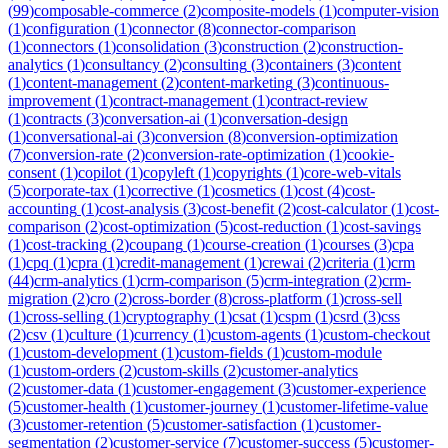
(
99
)
composable-commerce
(
2
)
composite-models
(
1
)
computer-vision
(
1
)
configuration
(
1
)
connector
(
8
)
connector-comparison
(
1
)
connectors
(
1
)
consolidation
(
3
)
construction
(
2
)
construction-
analytics
(
1
)
consultancy
(
2
)
consulting
(
3
)
containers
(
3
)
content
(
1
)
content-management
(
2
)
content-marketing
(
3
)
continuous-
improvement
(
1
)
contract-management
(
1
)
contract-review
(
1
)
contracts
(
3
)
conversation-ai
(
1
)
conversation-design
(
1
)
conversational-ai
(
3
)
conversion
(
8
)
conversion-optimization
(
7
)
conversion-rate
(
2
)
conversion-rate-optimization
(
1
)
cookie-
consent
(
1
)
copilot
(
1
)
copyleft
(
1
)
copyrights
(
1
)
core-web-vitals
(
5
)
corporate-tax
(
1
)
corrective
(
1
)
cosmetics
(
1
)
cost
(
4
)
cost-
accounting
(
1
)
cost-analysis
(
3
)
cost-benefit
(
2
)
cost-calculator
(
1
)
cost-
comparison
(
2
)
cost-optimization
(
5
)
cost-reduction
(
1
)
cost-savings
(
1
)
cost-tracking
(
2
)
coupang
(
1
)
course-creation
(
1
)
courses
(
3
)
cpa
(
1
)
cpq
(
1
)
cpra
(
1
)
credit-management
(
1
)
crewai
(
2
)
criteria
(
1
)
crm
(
44
)
crm-analytics
(
1
)
crm-comparison
(
5
)
crm-integration
(
2
)
crm-
migration
(
2
)
cro
(
2
)
cross-border
(
8
)
cross-platform
(
1
)
cross-sell
(
1
)
cross-selling
(
1
)
cryptography
(
1
)
csat
(
1
)
cspm
(
1
)
csrd
(
3
)
css
(
2
)
csv
(
1
)
culture
(
1
)
currency
(
1
)
custom-agents
(
1
)
custom-checkout
(
1
)
custom-development
(
1
)
custom-fields
(
1
)
custom-module
(
1
)
custom-orders
(
2
)
custom-skills
(
2
)
customer-analytics
(
2
)
customer-data
(
1
)
customer-engagement
(
3
)
customer-experience
(
5
)
customer-health
(
1
)
customer-journey
(
1
)
customer-lifetime-value
(
3
)
customer-retention
(
5
)
customer-satisfaction
(
1
)
customer-
segmentation
(
2
)
customer-service
(
7
)
customer-success
(
5
)
customer-