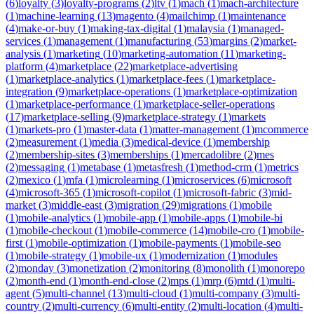
(
6
)
loyalty
(
3
)
loyalty-programs
(
2
)
ltv
(
1
)
mach
(
1
)
mach-architecture
(
1
)
machine-learning
(
13
)
magento
(
4
)
mailchimp
(
1
)
maintenance
(
4
)
make-or-buy
(
1
)
making-tax-digital
(
1
)
malaysia
(
1
)
managed-
services
(
1
)
management
(
1
)
manufacturing
(
53
)
margins
(
2
)
market-
analysis
(
1
)
marketing
(
10
)
marketing-automation
(
11
)
marketing-
platform
(
4
)
marketplace
(
22
)
marketplace-advertising
(
1
)
marketplace-analytics
(
1
)
marketplace-fees
(
1
)
marketplace-
integration
(
9
)
marketplace-operations
(
1
)
marketplace-optimization
(
1
)
marketplace-performance
(
1
)
marketplace-seller-operations
(
17
)
marketplace-selling
(
9
)
marketplace-strategy
(
1
)
markets
(
1
)
markets-pro
(
1
)
master-data
(
1
)
matter-management
(
1
)
mcommerce
(
2
)
measurement
(
1
)
media
(
3
)
medical-device
(
1
)
membership
(
2
)
membership-sites
(
3
)
memberships
(
1
)
mercadolibre
(
2
)
mes
(
2
)
messaging
(
1
)
metabase
(
1
)
metasfresh
(
1
)
method-crm
(
1
)
metrics
(
2
)
mexico
(
1
)
mfa
(
1
)
microlearning
(
1
)
microservices
(
6
)
microsoft
(
4
)
microsoft-365
(
1
)
microsoft-copilot
(
1
)
microsoft-fabric
(
3
)
mid-
market
(
3
)
middle-east
(
3
)
migration
(
29
)
migrations
(
1
)
mobile
(
1
)
mobile-analytics
(
1
)
mobile-app
(
1
)
mobile-apps
(
1
)
mobile-bi
(
1
)
mobile-checkout
(
1
)
mobile-commerce
(
14
)
mobile-cro
(
1
)
mobile-
first
(
1
)
mobile-optimization
(
1
)
mobile-payments
(
1
)
mobile-seo
(
1
)
mobile-strategy
(
1
)
mobile-ux
(
1
)
modernization
(
1
)
modules
(
2
)
monday
(
3
)
monetization
(
2
)
monitoring
(
8
)
monolith
(
1
)
monorepo
(
2
)
month-end
(
1
)
month-end-close
(
2
)
mps
(
1
)
mrp
(
6
)
mtd
(
1
)
multi-
agent
(
5
)
multi-channel
(
13
)
multi-cloud
(
1
)
multi-company
(
3
)
multi-
country
(
2
)
multi-currency
(
6
)
multi-entity
(
2
)
multi-location
(
4
)
multi-