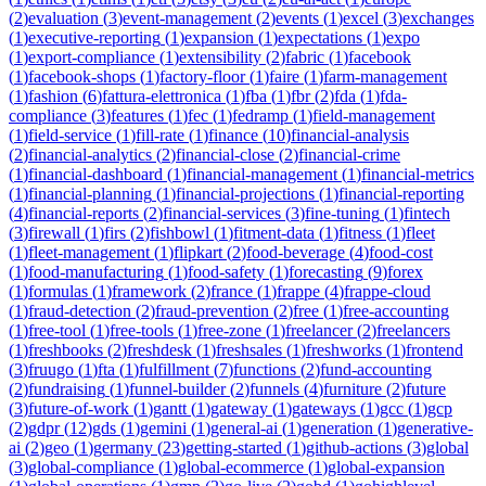
(
2
)
evaluation
(
3
)
event-management
(
2
)
events
(
1
)
excel
(
3
)
exchanges
(
1
)
executive-reporting
(
1
)
expansion
(
1
)
expectations
(
1
)
expo
(
1
)
export-compliance
(
1
)
extensibility
(
2
)
fabric
(
1
)
facebook
(
1
)
facebook-shops
(
1
)
factory-floor
(
1
)
faire
(
1
)
farm-management
(
1
)
fashion
(
6
)
fattura-elettronica
(
1
)
fba
(
1
)
fbr
(
2
)
fda
(
1
)
fda-
compliance
(
3
)
features
(
1
)
fec
(
1
)
fedramp
(
1
)
field-management
(
1
)
field-service
(
1
)
fill-rate
(
1
)
finance
(
10
)
financial-analysis
(
2
)
financial-analytics
(
2
)
financial-close
(
2
)
financial-crime
(
1
)
financial-dashboard
(
1
)
financial-management
(
1
)
financial-metrics
(
1
)
financial-planning
(
1
)
financial-projections
(
1
)
financial-reporting
(
4
)
financial-reports
(
2
)
financial-services
(
3
)
fine-tuning
(
1
)
fintech
(
3
)
firewall
(
1
)
firs
(
2
)
fishbowl
(
1
)
fitment-data
(
1
)
fitness
(
1
)
fleet
(
1
)
fleet-management
(
1
)
flipkart
(
2
)
food-beverage
(
4
)
food-cost
(
1
)
food-manufacturing
(
1
)
food-safety
(
1
)
forecasting
(
9
)
forex
(
1
)
formulas
(
1
)
framework
(
2
)
france
(
1
)
frappe
(
4
)
frappe-cloud
(
1
)
fraud-detection
(
2
)
fraud-prevention
(
2
)
free
(
1
)
free-accounting
(
1
)
free-tool
(
1
)
free-tools
(
1
)
free-zone
(
1
)
freelancer
(
2
)
freelancers
(
1
)
freshbooks
(
2
)
freshdesk
(
1
)
freshsales
(
1
)
freshworks
(
1
)
frontend
(
3
)
fruugo
(
1
)
fta
(
1
)
fulfillment
(
7
)
functions
(
2
)
fund-accounting
(
2
)
fundraising
(
1
)
funnel-builder
(
2
)
funnels
(
4
)
furniture
(
2
)
future
(
3
)
future-of-work
(
1
)
gantt
(
1
)
gateway
(
1
)
gateways
(
1
)
gcc
(
1
)
gcp
(
2
)
gdpr
(
12
)
gds
(
1
)
gemini
(
1
)
general-ai
(
1
)
generation
(
1
)
generative-
ai
(
2
)
geo
(
1
)
germany
(
23
)
getting-started
(
1
)
github-actions
(
3
)
global
(
3
)
global-compliance
(
1
)
global-ecommerce
(
1
)
global-expansion