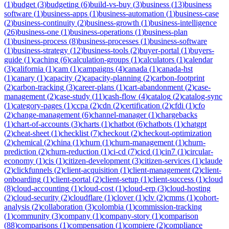
(
1
)
budget
(
3
)
budgeting
(
6
)
build-vs-buy
(
3
)
business
(
13
)
business
software
(
1
)
business-apps
(
1
)
business-automation
(
1
)
business-case
(
2
)
business-continuity
(
2
)
business-growth
(
1
)
business-intelligence
(
26
)
business-one
(
1
)
business-operations
(
1
)
business-plan
(
1
)
business-process
(
8
)
business-processes
(
1
)
business-software
(
1
)
business-strategy
(
12
)
business-tools
(
2
)
buyer-portal
(
1
)
buyers-
guide
(
1
)
caching
(
6
)
calculation-groups
(
1
)
calculators
(
1
)
calendar
(
3
)
california
(
1
)
cam
(
1
)
campaigns
(
4
)
canada
(
1
)
canada-hst
(
1
)
canary
(
1
)
capacity
(
2
)
capacity-planning
(
2
)
carbon-footprint
(
2
)
carbon-tracking
(
3
)
career-plans
(
1
)
cart-abandonment
(
2
)
case-
management
(
2
)
case-study
(
11
)
cash-flow
(
4
)
catalog
(
2
)
catalog-sync
(
1
)
category-pages
(
1
)
ccpa
(
2
)
cdn
(
2
)
certification
(
2
)
cfdi
(
1
)
cfo
(
2
)
change-management
(
6
)
channel-manager
(
1
)
chargebacks
(
1
)
chart-of-accounts
(
3
)
charts
(
1
)
chatbot
(
6
)
chatbots
(
1
)
chatgpt
(
2
)
cheat-sheet
(
1
)
checklist
(
7
)
checkout
(
2
)
checkout-optimization
(
2
)
chemical
(
2
)
china
(
1
)
churn
(
1
)
churn-management
(
1
)
churn-
prediction
(
2
)
churn-reduction
(
1
)
ci-cd
(
7
)
cicd
(
1
)
cin7
(
1
)
circular-
economy
(
1
)
cis
(
1
)
citizen-development
(
3
)
citizen-services
(
1
)
claude
(
2
)
clickfunnels
(
2
)
client-acquisition
(
1
)
client-management
(
2
)
client-
onboarding
(
1
)
client-portal
(
2
)
client-setup
(
1
)
client-success
(
1
)
cloud
(
8
)
cloud-accounting
(
1
)
cloud-cost
(
1
)
cloud-erp
(
3
)
cloud-hosting
(
2
)
cloud-security
(
2
)
cloudflare
(
1
)
clover
(
1
)
clv
(
2
)
cmms
(
1
)
cohort-
analysis
(
2
)
collaboration
(
3
)
colombia
(
1
)
commission-tracking
(
1
)
community
(
3
)
company
(
1
)
company-story
(
1
)
comparison
(
88
)
comparisons
(
1
)
compensation
(
1
)
compiere
(
2
)
compliance