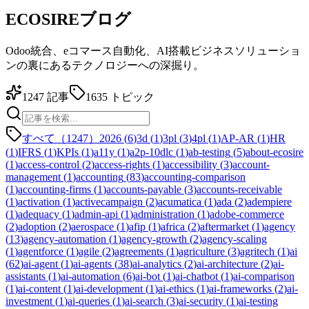
ECOSIREブログ
Odoo統合、eコマース自動化、AI搭載ビジネスソリューショ
ンの裏にあるテクノロジーへの深掘り。
1247
記事
1635
トピック
すべて（1247）
2026
(
6
)
3d
(
1
)
3pl
(
3
)
4pl
(
1
)
AP-AR
(
1
)
HR
(
1
)
IFRS
(
1
)
KPIs
(
1
)
a11y
(
1
)
a2p-10dlc
(
1
)
ab-testing
(
5
)
about-ecosire
(
1
)
access-control
(
2
)
access-rights
(
1
)
accessibility
(
3
)
account-
management
(
1
)
accounting
(
83
)
accounting-comparison
(
1
)
accounting-firms
(
1
)
accounts-payable
(
3
)
accounts-receivable
(
1
)
activation
(
1
)
activecampaign
(
2
)
acumatica
(
1
)
ada
(
2
)
adempiere
(
1
)
adequacy
(
1
)
admin-api
(
1
)
administration
(
1
)
adobe-commerce
(
2
)
adoption
(
2
)
aerospace
(
1
)
afip
(
1
)
africa
(
2
)
aftermarket
(
1
)
agency
(
13
)
agency-automation
(
1
)
agency-growth
(
2
)
agency-scaling
(
1
)
agentforce
(
1
)
agile
(
2
)
agreements
(
1
)
agriculture
(
3
)
agritech
(
1
)
ai
(
62
)
ai-agent
(
1
)
ai-agents
(
38
)
ai-analytics
(
2
)
ai-architecture
(
2
)
ai-
assistants
(
1
)
ai-automation
(
6
)
ai-bot
(
1
)
ai-chatbot
(
1
)
ai-comparison
(
1
)
ai-content
(
1
)
ai-development
(
1
)
ai-ethics
(
1
)
ai-frameworks
(
2
)
ai-
investment
(
1
)
ai-queries
(
1
)
ai-search
(
3
)
ai-security
(
1
)
ai-testing