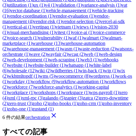
(
3
)
utilization
(
1
)
ux
(
1
)
v4
(
1
)
validation
(
1
)
variance-analysis
(
1
)
vat
(
16
)
vector-database
(
1
)
vehicle-management
(
1
)
vehicle-tracking
(
1
)
vendor-coordination
(
1
)
vendor-evaluation
(
1
)
vendor-
management
(
4
)
vendor-risk
(
1
)
vendor-selection
(
2
)
vercel-ai-sdk
(
1
)
vertical-ai
(
1
)
vertipaq
(
1
)
vietnam
(
1
)
views
(
1
)
vision-2030
(
1
)
visual-merchandising
(
1
)
vitest
(
1
)
voice-ai
(
1
)
voice-commerce
(
2
)
voice-search
(
1
)
vulnerability
(
1
)
waf
(
1
)
walmart
(
3
)
walmart-
marketplace
(
1
)
warehouse
(
13
)
warehouse-automation
(
2
)
warehouse-management
(
1
)
wasm
(
1
)
waste-reduction
(
2
)
watsonx-
orchestrate
(
1
)
wave
(
2
)
wayfair
(
2
)
wcag
(
2
)
web
(
1
)
web-design
(
2
)
web-development
(
1
)
web-scraping
(
1
)
web3
(
1
)
webhooks
(
7
)
website
(
1
)
website-builder
(
1
)
whatsapp
(
1
)
white-label
(
6
)
wholesale
(
12
)
wiki
(
2
)
wildberries
(
1
)
win-back
(
1
)
wip
(
1
)
wix
(
2
)
wkhtmltopdf
(
1
)
wms
(
5
)
woocommerce
(
8
)
wordpress
(
1
)
work-os
(
1
)
workday
(
1
)
workflow
(
9
)
workflow-automation
(
1
)
workflows
(
2
)
workforce
(
7
)
workforce-analytics
(
1
)
working-capital
(
1
)
workplace
(
1
)
workshops
(
1
)
workspace
(
1
)
wps-payroll
(
1
)
xero
(
4
)
xml
(
1
)
xml-rpc
(
3
)
zalando
(
5
)
zapier
(
3
)
zatca
(
2
)
zero-downtime
(
2
)
zero-trust
(
3
)
zoho
(
2
)
zoho-books
(
1
)
zoho-crm
(
1
)
zoho-inventory
(
1
)
zoho-one
(
1
)
zustand
(
1
)
6 件の結果
orchestration
すべての記事