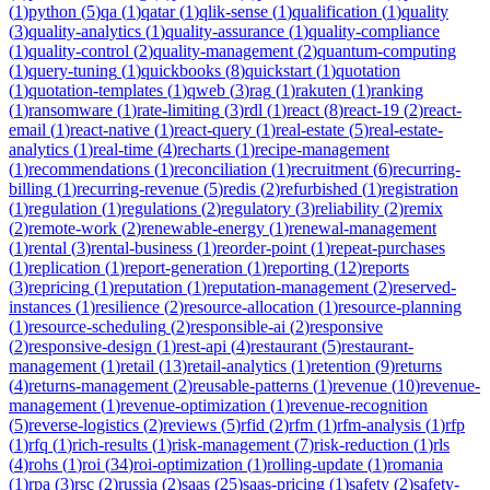
(
1
)
python
(
5
)
qa
(
1
)
qatar
(
1
)
qlik-sense
(
1
)
qualification
(
1
)
quality
(
3
)
quality-analytics
(
1
)
quality-assurance
(
1
)
quality-compliance
(
1
)
quality-control
(
2
)
quality-management
(
2
)
quantum-computing
(
1
)
query-tuning
(
1
)
quickbooks
(
8
)
quickstart
(
1
)
quotation
(
1
)
quotation-templates
(
1
)
qweb
(
3
)
rag
(
1
)
rakuten
(
1
)
ranking
(
1
)
ransomware
(
1
)
rate-limiting
(
3
)
rdl
(
1
)
react
(
8
)
react-19
(
2
)
react-
email
(
1
)
react-native
(
1
)
react-query
(
1
)
real-estate
(
5
)
real-estate-
analytics
(
1
)
real-time
(
4
)
recharts
(
1
)
recipe-management
(
1
)
recommendations
(
1
)
reconciliation
(
1
)
recruitment
(
6
)
recurring-
billing
(
1
)
recurring-revenue
(
5
)
redis
(
2
)
refurbished
(
1
)
registration
(
1
)
regulation
(
1
)
regulations
(
2
)
regulatory
(
3
)
reliability
(
2
)
remix
(
2
)
remote-work
(
2
)
renewable-energy
(
1
)
renewal-management
(
1
)
rental
(
3
)
rental-business
(
1
)
reorder-point
(
1
)
repeat-purchases
(
1
)
replication
(
1
)
report-generation
(
1
)
reporting
(
12
)
reports
(
3
)
repricing
(
1
)
reputation
(
1
)
reputation-management
(
2
)
reserved-
instances
(
1
)
resilience
(
2
)
resource-allocation
(
1
)
resource-planning
(
1
)
resource-scheduling
(
2
)
responsible-ai
(
2
)
responsive
(
2
)
responsive-design
(
1
)
rest-api
(
4
)
restaurant
(
5
)
restaurant-
management
(
1
)
retail
(
13
)
retail-analytics
(
1
)
retention
(
9
)
returns
(
4
)
returns-management
(
2
)
reusable-patterns
(
1
)
revenue
(
10
)
revenue-
management
(
1
)
revenue-optimization
(
1
)
revenue-recognition
(
5
)
reverse-logistics
(
2
)
reviews
(
5
)
rfid
(
2
)
rfm
(
1
)
rfm-analysis
(
1
)
rfp
(
1
)
rfq
(
1
)
rich-results
(
1
)
risk-management
(
7
)
risk-reduction
(
1
)
rls
(
4
)
rohs
(
1
)
roi
(
34
)
roi-optimization
(
1
)
rolling-update
(
1
)
romania
(
1
)
rpa
(
3
)
rsc
(
2
)
russia
(
2
)
saas
(
25
)
saas-pricing
(
1
)
safety
(
2
)
safety-