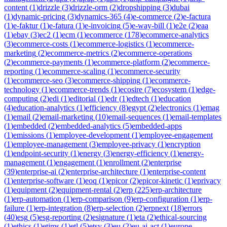
content
(
1
)
drizzle
(
3
)
drizzle-orm
(
2
)
dropshipping
(
3
)
dubai
(
1
)
dynamic-pricing
(
3
)
dynamics-365
(
4
)
e-commerce
(
2
)
e-factura
(
1
)
e-faktur
(
1
)
e-fatura
(
1
)
e-invoicing
(
5
)
e-way-bill
(
1
)
e2e
(
2
)
eaa
(
1
)
ebay
(
3
)
ec2
(
1
)
ecm
(
1
)
ecommerce
(
178
)
ecommerce-analytics
(
3
)
ecommerce-costs
(
1
)
ecommerce-logistics
(
1
)
ecommerce-
marketing
(
2
)
ecommerce-metrics
(
2
)
ecommerce-operations
(
2
)
ecommerce-payments
(
1
)
ecommerce-platform
(
2
)
ecommerce-
reporting
(
1
)
ecommerce-scaling
(
1
)
ecommerce-security
(
1
)
ecommerce-seo
(
3
)
ecommerce-shipping
(
1
)
ecommerce-
technology
(
1
)
ecommerce-trends
(
1
)
ecosire
(
7
)
ecosystem
(
1
)
edge-
computing
(
2
)
edi
(
1
)
editorial
(
1
)
edr
(
1
)
edtech
(
1
)
education
(
4
)
education-analytics
(
1
)
efficiency
(
8
)
egypt
(
2
)
electronics
(
1
)
emag
(
1
)
email
(
2
)
email-marketing
(
10
)
email-sequences
(
1
)
email-templates
(
1
)
embedded
(
2
)
embedded-analytics
(
5
)
embedded-apps
(
1
)
emissions
(
1
)
employee-development
(
1
)
employee-engagement
(
1
)
employee-management
(
3
)
employee-privacy
(
1
)
encryption
(
1
)
endpoint-security
(
1
)
energy
(
3
)
energy-efficiency
(
1
)
energy-
management
(
1
)
engagement
(
1
)
enrollment
(
2
)
enterprise
(
39
)
enterprise-ai
(
2
)
enterprise-architecture
(
1
)
enterprise-content
(
1
)
enterprise-software
(
1
)
eoq
(
1
)
epicor
(
2
)
epicor-kinetic
(
1
)
eprivacy
(
1
)
equipment
(
2
)
equipment-rental
(
2
)
erp
(
225
)
erp-architecture
(
1
)
erp-automation
(
1
)
erp-comparison
(
9
)
erp-configuration
(
1
)
erp-
failure
(
1
)
erp-integration
(
8
)
erp-selection
(
2
)
erpnext
(
18
)
errors
(
40
)
esg
(
5
)
esg-reporting
(
2
)
esignature
(
1
)
eta
(
2
)
ethical-sourcing
(
1
)
ethics
(
1
)
etims
(
1
)
etl
(
5
)
etsy
(
3
)
eu
(
2
)
eu-ai-act
(
1
)
europe