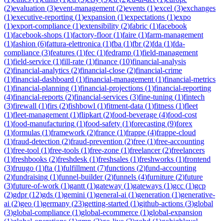
(
2
)
evaluation
(
3
)
event-management
(
2
)
events
(
1
)
excel
(
3
)
exchanges
(
1
)
executive-reporting
(
1
)
expansion
(
1
)
expectations
(
1
)
expo
(
1
)
export-compliance
(
1
)
extensibility
(
2
)
fabric
(
1
)
facebook
(
1
)
facebook-shops
(
1
)
factory-floor
(
1
)
faire
(
1
)
farm-management
(
1
)
fashion
(
6
)
fattura-elettronica
(
1
)
fba
(
1
)
fbr
(
2
)
fda
(
1
)
fda-
compliance
(
3
)
features
(
1
)
fec
(
1
)
fedramp
(
1
)
field-management
(
1
)
field-service
(
1
)
fill-rate
(
1
)
finance
(
10
)
financial-analysis
(
2
)
financial-analytics
(
2
)
financial-close
(
2
)
financial-crime
(
1
)
financial-dashboard
(
1
)
financial-management
(
1
)
financial-metrics
(
1
)
financial-planning
(
1
)
financial-projections
(
1
)
financial-reporting
(
4
)
financial-reports
(
2
)
financial-services
(
3
)
fine-tuning
(
1
)
fintech
(
3
)
firewall
(
1
)
firs
(
2
)
fishbowl
(
1
)
fitment-data
(
1
)
fitness
(
1
)
fleet
(
1
)
fleet-management
(
1
)
flipkart
(
2
)
food-beverage
(
4
)
food-cost
(
1
)
food-manufacturing
(
1
)
food-safety
(
1
)
forecasting
(
9
)
forex
(
1
)
formulas
(
1
)
framework
(
2
)
france
(
1
)
frappe
(
4
)
frappe-cloud
(
1
)
fraud-detection
(
2
)
fraud-prevention
(
2
)
free
(
1
)
free-accounting
(
1
)
free-tool
(
1
)
free-tools
(
1
)
free-zone
(
1
)
freelancer
(
2
)
freelancers
(
1
)
freshbooks
(
2
)
freshdesk
(
1
)
freshsales
(
1
)
freshworks
(
1
)
frontend
(
3
)
fruugo
(
1
)
fta
(
1
)
fulfillment
(
7
)
functions
(
2
)
fund-accounting
(
2
)
fundraising
(
1
)
funnel-builder
(
2
)
funnels
(
4
)
furniture
(
2
)
future
(
3
)
future-of-work
(
1
)
gantt
(
1
)
gateway
(
1
)
gateways
(
1
)
gcc
(
1
)
gcp
(
2
)
gdpr
(
12
)
gds
(
1
)
gemini
(
1
)
general-ai
(
1
)
generation
(
1
)
generative-
ai
(
2
)
geo
(
1
)
germany
(
23
)
getting-started
(
1
)
github-actions
(
3
)
global
(
3
)
global-compliance
(
1
)
global-ecommerce
(
1
)
global-expansion