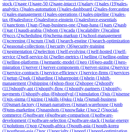
stock
(
1
)
sage
(
1
)
sage-50
(
2
)
sage-intacct
(
1
)
salary
(
1
)
sales
(
19
)
sales-
analytics
(
3
)
sales-automation
(
1
)
sales-dashboard
(
2
)
sales-forecasting
(
1
)
sales-management
(
1
)
sales-operations
(
1
)
sales-pipeline
(
1
)
sales-
tax
(
8
)
salesforce
(
5
)
salesforce-einstein
(
1
)
salesforce-essentials
(
1
)
sanctions
(
1
)
sap
(
5
)
sap-business-one
(
2
)
sap-hana
(
1
)
sars
(
2
)
sasb
(
1
)
sat
(
1
)
saudi-arabia
(
3
)
sbom
(
1
)
scada
(
1
)
scalability
(
3
)
scaling
(
9
)
sccs
(
2
)
scheduling
(
6
)
schema-markup
(
1
)
school-management
(
1
)
screening
(
1
)
scrum
(
1
)
sdi
(
1
)
search-engine
(
1
)
search-optimization
(
2
)
seasonal-collections
(
1
)
security
(
36
)
security-training
(
1
)
segmentation
(
2
)
selection
(
1
)
self-evolving
(
1
)
self-hosted
(
1
)
self-
service
(
2
)
self-service-bi
(
2
)
seller-metrics
(
1
)
selling
(
1
)
selling-online
(
1
)
selling-platforms
(
1
)
semantic-model
(
1
)
seo
(
16
)
seo-audit
(
1
)
seo-
migration
(
1
)
server
(
1
)
server-components
(
1
)
server-sizing
(
2
)
service
(
1
)
service-contracts
(
1
)
service-efficiency
(
1
)
service-firms
(
1
)
services
(
1
)
setup
(
2
)
sgk
(
1
)
sharding
(
1
)
sharepoint
(
1
)
shein
(
1
)
shift-
management
(
3
)
shipping
(
4
)
shop-floor
(
2
)
shopee
(
2
)
shopify
(
113
)
shopify-api
(
1
)
shopify-flow
(
1
)
shopify-partners
(
1
)
shopify-
payments
(
1
)
shopify-plus
(
8
)
shopifyql
(
1
)
simulation
(
3
)
sis
(
1
)
sisense
(
1
)
six-sigma
(
1
)
sizing
(
1
)
skills
(
4
)
sku
(
1
)
sla
(
5
)
small-business
(
10
)
smart-factory
(
1
)
smart-narratives
(
1
)
smart-warehouse
(
1
)
smb
(
9
)
sms-marketing
(
5
)
snapshots
(
1
)
snowflake
(
1
)
soc2
(
5
)
social-
commerce
(
5
)
software
(
4
)
software-comparison
(
1
)
software-
development
(
1
)
software-selection
(
2
)
software-stack
(
1
)
solar-energy
(
1
)
solutions
(
1
)
sop
(
2
)
south-africa
(
3
)
south-asia
(
1
)
south-korea
(
1
)
southeast-asia
(
2
)
spc
(
1
)
specialty
(
1
)
speed
(
1
)
speed-optimization