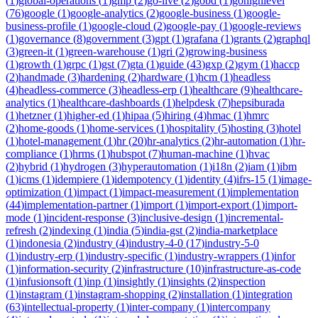
(
1
)
global-operations
(
1
)
gmp
(
2
)
go-live
(
2
)
gobd
(
1
)
gohighlevel
(
76
)
google
(
1
)
google-analytics
(
2
)
google-business
(
1
)
google-
business-profile
(
1
)
google-cloud
(
2
)
google-pay
(
1
)
google-reviews
(
1
)
governance
(
8
)
government
(
3
)
gpt
(
1
)
grafana
(
1
)
grants
(
2
)
graphql
(
3
)
green-it
(
1
)
green-warehouse
(
1
)
gri
(
2
)
growing-business
(
1
)
growth
(
1
)
grpc
(
1
)
gst
(
7
)
gta
(
1
)
guide
(
43
)
gxp
(
2
)
gym
(
1
)
haccp
(
2
)
handmade
(
3
)
hardening
(
2
)
hardware
(
1
)
hcm
(
1
)
headless
(
4
)
headless-commerce
(
3
)
headless-erp
(
1
)
healthcare
(
9
)
healthcare-
analytics
(
1
)
healthcare-dashboards
(
1
)
helpdesk
(
7
)
hepsiburada
(
1
)
hetzner
(
1
)
higher-ed
(
1
)
hipaa
(
5
)
hiring
(
4
)
hmac
(
1
)
hmrc
(
2
)
home-goods
(
1
)
home-services
(
1
)
hospitality
(
5
)
hosting
(
3
)
hotel
(
1
)
hotel-management
(
1
)
hr
(
20
)
hr-analytics
(
2
)
hr-automation
(
1
)
hr-
compliance
(
1
)
hrms
(
1
)
hubspot
(
7
)
human-machine
(
1
)
hvac
(
2
)
hybrid
(
1
)
hydrogen
(
3
)
hyperautomation
(
1
)
i18n
(
2
)
iam
(
1
)
ibm
(
1
)
icms
(
1
)
idempiere
(
1
)
idempotency
(
1
)
identity
(
4
)
ifrs-15
(
1
)
image-
optimization
(
1
)
impact
(
1
)
impact-measurement
(
1
)
implementation
(
44
)
implementation-partner
(
1
)
import
(
1
)
import-export
(
1
)
import-
mode
(
1
)
incident-response
(
3
)
inclusive-design
(
1
)
incremental-
refresh
(
2
)
indexing
(
1
)
india
(
5
)
india-gst
(
2
)
india-marketplace
(
1
)
indonesia
(
2
)
industry
(
4
)
industry-4-0
(
17
)
industry-5-0
(
1
)
industry-erp
(
1
)
industry-specific
(
1
)
industry-wrappers
(
1
)
infor
(
1
)
information-security
(
2
)
infrastructure
(
10
)
infrastructure-as-code
(
1
)
infusionsoft
(
1
)
inp
(
1
)
insightly
(
1
)
insights
(
2
)
inspection
(
1
)
instagram
(
1
)
instagram-shopping
(
2
)
installation
(
1
)
integration
(
63
)
intellectual-property
(
1
)
inter-company
(
1
)
intercompany