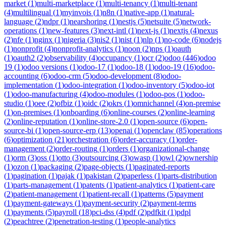
market
(
1
)
multi-marketplace
(
1
)
multi-tenancy
(
1
)
multi-tenant
(
4
)
multilingual
(
1
)
myinvois
(
1
)
n8n
(
1
)
native-app
(
1
)
natural-
language
(
2
)
ndpr
(
1
)
nearshoring
(
1
)
nestjs
(
5
)
netsuite
(
5
)
network-
operations
(
1
)
new-features
(
3
)
next-intl
(
1
)
next-js
(
1
)
nextjs
(
4
)
nexus
(
2
)
nfe
(
1
)
nginx
(
1
)
nigeria
(
3
)
nis2
(
1
)
nist
(
1
)
nlp
(
1
)
no-code
(
6
)
nodejs
(
1
)
nonprofit
(
4
)
nonprofit-analytics
(
1
)
noon
(
2
)
nps
(
1
)
oauth
(
1
)
oauth2
(
2
)
observability
(
4
)
occupancy
(
1
)
ocr
(
2
)
odoo
(
446
)
odoo
19
(
1
)
odoo versions
(
1
)
odoo-17
(
1
)
odoo-18
(
1
)
odoo-19
(
16
)
odoo-
accounting
(
6
)
odoo-crm
(
5
)
odoo-development
(
8
)
odoo-
implementation
(
1
)
odoo-integration
(
1
)
odoo-inventory
(
5
)
odoo-iot
(
1
)
odoo-manufacturing
(
4
)
odoo-modules
(
1
)
odoo-pos
(
1
)
odoo-
studio
(
1
)
oee
(
2
)
ofbiz
(
1
)
oidc
(
2
)
okrs
(
1
)
omnichannel
(
4
)
on-premise
(
1
)
on-premises
(
1
)
onboarding
(
6
)
online-courses
(
2
)
online-learning
(
2
)
online-reputation
(
1
)
online-store-2.0
(
1
)
open-source
(
6
)
open-
source-bi
(
1
)
open-source-erp
(
13
)
openai
(
1
)
openclaw
(
85
)
operations
(
6
)
optimization
(
21
)
orchestration
(
6
)
order-accuracy
(
1
)
order-
management
(
2
)
order-routing
(
1
)
orders
(
1
)
organizational-change
(
1
)
orm
(
3
)
oss
(
1
)
otto
(
3
)
outsourcing
(
3
)
owasp
(
1
)
owl
(
2
)
ownership
(
1
)
ozon
(
1
)
packaging
(
2
)
page-objects
(
1
)
paginated-reports
(
1
)
pagination
(
1
)
pajak
(
1
)
pakistan
(
2
)
paperless
(
1
)
parts-distribution
(
1
)
parts-management
(
1
)
patents
(
1
)
patient-analytics
(
1
)
patient-care
(
2
)
patient-management
(
1
)
patient-recall
(
1
)
patterns
(
5
)
payment
(
1
)
payment-gateways
(
1
)
payment-security
(
2
)
payment-terms
(
1
)
payments
(
5
)
payroll
(
18
)
pci-dss
(
4
)
pdf
(
2
)
pdfkit
(
1
)
pdpl
(
2
)
peachtree
(
2
)
penetration-testing
(
1
)
people-analytics