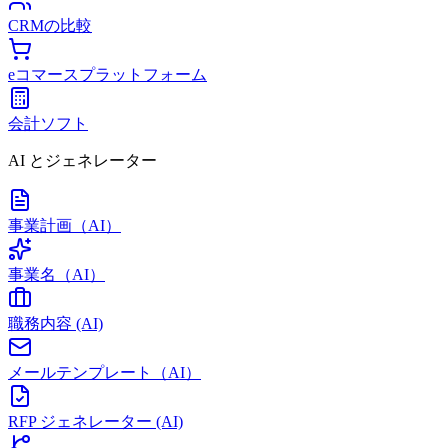
CRMの比較
eコマースプラットフォーム
会計ソフト
AI とジェネレーター
事業計画（AI）
事業名（AI）
職務内容 (AI)
メールテンプレート（AI）
RFP ジェネレーター (AI)