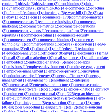
content
(
1
)
drizzle
(
3
)
drizzle-orm
(
2
)
dropshipping
(
3
)
dubai
(
1
)
dynamic-pricing
(
3
)
dynamics-365
(
4
)
e-commerce
(
2
)
e-factura
(
1
)
e-faktur
(
1
)
e-fatura
(
1
)
e-invoicing
(
5
)
e-way-bill
(
1
)
e2e
(
2
)
eaa
(
1
)
ebay
(
3
)
ec2
(
1
)
ecm
(
1
)
ecommerce
(
178
)
ecommerce-analytics
(
3
)
ecommerce-costs
(
1
)
ecommerce-logistics
(
1
)
ecommerce-
marketing
(
2
)
ecommerce-metrics
(
2
)
ecommerce-operations
(
2
)
ecommerce-payments
(
1
)
ecommerce-platform
(
2
)
ecommerce-
reporting
(
1
)
ecommerce-scaling
(
1
)
ecommerce-security
(
1
)
ecommerce-seo
(
3
)
ecommerce-shipping
(
1
)
ecommerce-
technology
(
1
)
ecommerce-trends
(
1
)
ecosire
(
7
)
ecosystem
(
1
)
edge-
computing
(
2
)
edi
(
1
)
editorial
(
1
)
edr
(
1
)
edtech
(
1
)
education
(
4
)
education-analytics
(
1
)
efficiency
(
8
)
egypt
(
2
)
electronics
(
1
)
emag
(
1
)
email
(
2
)
email-marketing
(
10
)
email-sequences
(
1
)
email-templates
(
1
)
embedded
(
2
)
embedded-analytics
(
5
)
embedded-apps
(
1
)
emissions
(
1
)
employee-development
(
1
)
employee-engagement
(
1
)
employee-management
(
3
)
employee-privacy
(
1
)
encryption
(
1
)
endpoint-security
(
1
)
energy
(
3
)
energy-efficiency
(
1
)
energy-
management
(
1
)
engagement
(
1
)
enrollment
(
2
)
enterprise
(
39
)
enterprise-ai
(
2
)
enterprise-architecture
(
1
)
enterprise-content
(
1
)
enterprise-software
(
1
)
eoq
(
1
)
epicor
(
2
)
epicor-kinetic
(
1
)
eprivacy
(
1
)
equipment
(
2
)
equipment-rental
(
2
)
erp
(
225
)
erp-architecture
(
1
)
erp-automation
(
1
)
erp-comparison
(
9
)
erp-configuration
(
1
)
erp-
failure
(
1
)
erp-integration
(
8
)
erp-selection
(
2
)
erpnext
(
18
)
errors
(
40
)
esg
(
5
)
esg-reporting
(
2
)
esignature
(
1
)
eta
(
2
)
ethical-sourcing
(
1
)
ethics
(
1
)
etims
(
1
)
etl
(
5
)
etsy
(
3
)
eu
(
2
)
eu-ai-act
(
1
)
europe