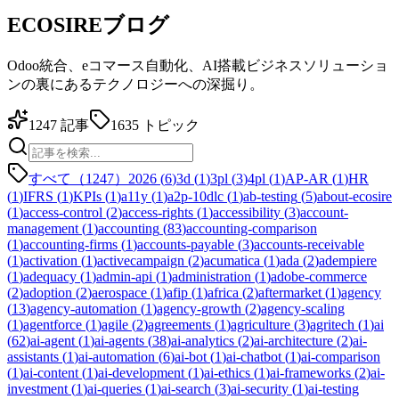
ECOSIREブログ
Odoo統合、eコマース自動化、AI搭載ビジネスソリューショ
ンの裏にあるテクノロジーへの深掘り。
1247
記事
1635
トピック
すべて（1247）
2026
(
6
)
3d
(
1
)
3pl
(
3
)
4pl
(
1
)
AP-AR
(
1
)
HR
(
1
)
IFRS
(
1
)
KPIs
(
1
)
a11y
(
1
)
a2p-10dlc
(
1
)
ab-testing
(
5
)
about-ecosire
(
1
)
access-control
(
2
)
access-rights
(
1
)
accessibility
(
3
)
account-
management
(
1
)
accounting
(
83
)
accounting-comparison
(
1
)
accounting-firms
(
1
)
accounts-payable
(
3
)
accounts-receivable
(
1
)
activation
(
1
)
activecampaign
(
2
)
acumatica
(
1
)
ada
(
2
)
adempiere
(
1
)
adequacy
(
1
)
admin-api
(
1
)
administration
(
1
)
adobe-commerce
(
2
)
adoption
(
2
)
aerospace
(
1
)
afip
(
1
)
africa
(
2
)
aftermarket
(
1
)
agency
(
13
)
agency-automation
(
1
)
agency-growth
(
2
)
agency-scaling
(
1
)
agentforce
(
1
)
agile
(
2
)
agreements
(
1
)
agriculture
(
3
)
agritech
(
1
)
ai
(
62
)
ai-agent
(
1
)
ai-agents
(
38
)
ai-analytics
(
2
)
ai-architecture
(
2
)
ai-
assistants
(
1
)
ai-automation
(
6
)
ai-bot
(
1
)
ai-chatbot
(
1
)
ai-comparison
(
1
)
ai-content
(
1
)
ai-development
(
1
)
ai-ethics
(
1
)
ai-frameworks
(
2
)
ai-
investment
(
1
)
ai-queries
(
1
)
ai-search
(
3
)
ai-security
(
1
)
ai-testing