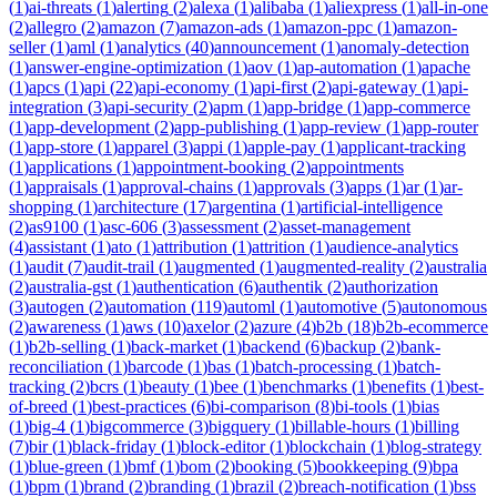
(
1
)
ai-threats
(
1
)
alerting
(
2
)
alexa
(
1
)
alibaba
(
1
)
aliexpress
(
1
)
all-in-one
(
2
)
allegro
(
2
)
amazon
(
7
)
amazon-ads
(
1
)
amazon-ppc
(
1
)
amazon-
seller
(
1
)
aml
(
1
)
analytics
(
40
)
announcement
(
1
)
anomaly-detection
(
1
)
answer-engine-optimization
(
1
)
aov
(
1
)
ap-automation
(
1
)
apache
(
1
)
apcs
(
1
)
api
(
22
)
api-economy
(
1
)
api-first
(
2
)
api-gateway
(
1
)
api-
integration
(
3
)
api-security
(
2
)
apm
(
1
)
app-bridge
(
1
)
app-commerce
(
1
)
app-development
(
2
)
app-publishing
(
1
)
app-review
(
1
)
app-router
(
1
)
app-store
(
1
)
apparel
(
3
)
appi
(
1
)
apple-pay
(
1
)
applicant-tracking
(
1
)
applications
(
1
)
appointment-booking
(
2
)
appointments
(
1
)
appraisals
(
1
)
approval-chains
(
1
)
approvals
(
3
)
apps
(
1
)
ar
(
1
)
ar-
shopping
(
1
)
architecture
(
17
)
argentina
(
1
)
artificial-intelligence
(
2
)
as9100
(
1
)
asc-606
(
3
)
assessment
(
2
)
asset-management
(
4
)
assistant
(
1
)
ato
(
1
)
attribution
(
1
)
attrition
(
1
)
audience-analytics
(
1
)
audit
(
7
)
audit-trail
(
1
)
augmented
(
1
)
augmented-reality
(
2
)
australia
(
2
)
australia-gst
(
1
)
authentication
(
6
)
authentik
(
2
)
authorization
(
3
)
autogen
(
2
)
automation
(
119
)
automl
(
1
)
automotive
(
5
)
autonomous
(
2
)
awareness
(
1
)
aws
(
10
)
axelor
(
2
)
azure
(
4
)
b2b
(
18
)
b2b-ecommerce
(
1
)
b2b-selling
(
1
)
back-market
(
1
)
backend
(
6
)
backup
(
2
)
bank-
reconciliation
(
1
)
barcode
(
1
)
bas
(
1
)
batch-processing
(
1
)
batch-
tracking
(
2
)
bcrs
(
1
)
beauty
(
1
)
bee
(
1
)
benchmarks
(
1
)
benefits
(
1
)
best-
of-breed
(
1
)
best-practices
(
6
)
bi-comparison
(
8
)
bi-tools
(
1
)
bias
(
1
)
big-4
(
1
)
bigcommerce
(
3
)
bigquery
(
1
)
billable-hours
(
1
)
billing
(
7
)
bir
(
1
)
black-friday
(
1
)
block-editor
(
1
)
blockchain
(
1
)
blog-strategy
(
1
)
blue-green
(
1
)
bmf
(
1
)
bom
(
2
)
booking
(
5
)
bookkeeping
(
9
)
bpa
(
1
)
bpm
(
1
)
brand
(
2
)
branding
(
1
)
brazil
(
2
)
breach-notification
(
1
)
bss