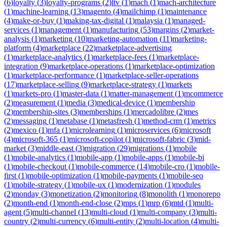
(
6
)
loyalty
(
3
)
loyalty-programs
(
2
)
ltv
(
1
)
mach
(
1
)
mach-architecture
(
1
)
machine-learning
(
13
)
magento
(
4
)
mailchimp
(
1
)
maintenance
(
4
)
make-or-buy
(
1
)
making-tax-digital
(
1
)
malaysia
(
1
)
managed-
services
(
1
)
management
(
1
)
manufacturing
(
53
)
margins
(
2
)
market-
analysis
(
1
)
marketing
(
10
)
marketing-automation
(
11
)
marketing-
platform
(
4
)
marketplace
(
22
)
marketplace-advertising
(
1
)
marketplace-analytics
(
1
)
marketplace-fees
(
1
)
marketplace-
integration
(
9
)
marketplace-operations
(
1
)
marketplace-optimization
(
1
)
marketplace-performance
(
1
)
marketplace-seller-operations
(
17
)
marketplace-selling
(
9
)
marketplace-strategy
(
1
)
markets
(
1
)
markets-pro
(
1
)
master-data
(
1
)
matter-management
(
1
)
mcommerce
(
2
)
measurement
(
1
)
media
(
3
)
medical-device
(
1
)
membership
(
2
)
membership-sites
(
3
)
memberships
(
1
)
mercadolibre
(
2
)
mes
(
2
)
messaging
(
1
)
metabase
(
1
)
metasfresh
(
1
)
method-crm
(
1
)
metrics
(
2
)
mexico
(
1
)
mfa
(
1
)
microlearning
(
1
)
microservices
(
6
)
microsoft
(
4
)
microsoft-365
(
1
)
microsoft-copilot
(
1
)
microsoft-fabric
(
3
)
mid-
market
(
3
)
middle-east
(
3
)
migration
(
29
)
migrations
(
1
)
mobile
(
1
)
mobile-analytics
(
1
)
mobile-app
(
1
)
mobile-apps
(
1
)
mobile-bi
(
1
)
mobile-checkout
(
1
)
mobile-commerce
(
14
)
mobile-cro
(
1
)
mobile-
first
(
1
)
mobile-optimization
(
1
)
mobile-payments
(
1
)
mobile-seo
(
1
)
mobile-strategy
(
1
)
mobile-ux
(
1
)
modernization
(
1
)
modules
(
2
)
monday
(
3
)
monetization
(
2
)
monitoring
(
8
)
monolith
(
1
)
monorepo
(
2
)
month-end
(
1
)
month-end-close
(
2
)
mps
(
1
)
mrp
(
6
)
mtd
(
1
)
multi-
agent
(
5
)
multi-channel
(
13
)
multi-cloud
(
1
)
multi-company
(
3
)
multi-
country
(
2
)
multi-currency
(
6
)
multi-entity
(
2
)
multi-location
(
4
)
multi-