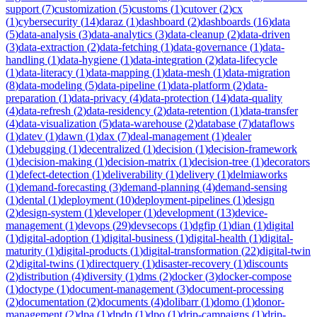
support
(
7
)
customization
(
5
)
customs
(
1
)
cutover
(
2
)
cx
(
1
)
cybersecurity
(
14
)
daraz
(
1
)
dashboard
(
2
)
dashboards
(
16
)
data
(
5
)
data-analysis
(
3
)
data-analytics
(
3
)
data-cleanup
(
2
)
data-driven
(
3
)
data-extraction
(
2
)
data-fetching
(
1
)
data-governance
(
1
)
data-
handling
(
1
)
data-hygiene
(
1
)
data-integration
(
2
)
data-lifecycle
(
1
)
data-literacy
(
1
)
data-mapping
(
1
)
data-mesh
(
1
)
data-migration
(
8
)
data-modeling
(
5
)
data-pipeline
(
1
)
data-platform
(
2
)
data-
preparation
(
1
)
data-privacy
(
4
)
data-protection
(
14
)
data-quality
(
4
)
data-refresh
(
2
)
data-residency
(
2
)
data-retention
(
1
)
data-transfer
(
4
)
data-visualization
(
5
)
data-warehouse
(
2
)
database
(
7
)
dataflows
(
1
)
datev
(
1
)
dawn
(
1
)
dax
(
7
)
deal-management
(
1
)
dealer
(
1
)
debugging
(
1
)
decentralized
(
1
)
decision
(
1
)
decision-framework
(
1
)
decision-making
(
1
)
decision-matrix
(
1
)
decision-tree
(
1
)
decorators
(
1
)
defect-detection
(
1
)
deliverability
(
1
)
delivery
(
1
)
delmiaworks
(
1
)
demand-forecasting
(
3
)
demand-planning
(
4
)
demand-sensing
(
1
)
dental
(
1
)
deployment
(
10
)
deployment-pipelines
(
1
)
design
(
2
)
design-system
(
1
)
developer
(
1
)
development
(
13
)
device-
management
(
1
)
devops
(
29
)
devsecops
(
1
)
dgfip
(
1
)
dian
(
1
)
digital
(
1
)
digital-adoption
(
1
)
digital-business
(
1
)
digital-health
(
1
)
digital-
maturity
(
1
)
digital-products
(
1
)
digital-transformation
(
22
)
digital-twin
(
2
)
digital-twins
(
1
)
directquery
(
1
)
disaster-recovery
(
1
)
discounts
(
2
)
distribution
(
4
)
diversity
(
1
)
dms
(
2
)
docker
(
3
)
docker-compose
(
1
)
doctype
(
1
)
document-management
(
3
)
document-processing
(
2
)
documentation
(
2
)
documents
(
4
)
dolibarr
(
1
)
domo
(
1
)
donor-
management
(
2
)
dpa
(
1
)
dpdp
(
1
)
dpo
(
1
)
drip-campaigns
(
1
)
drip-