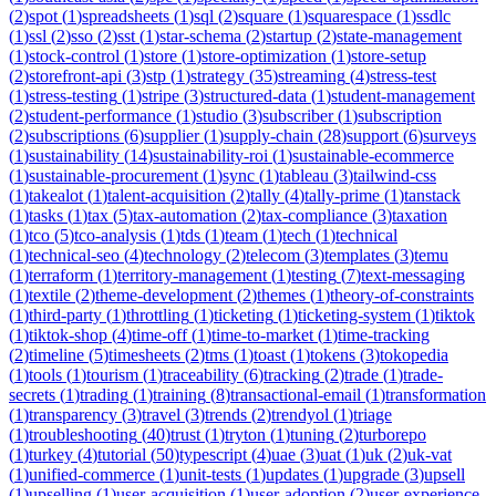
(
2
)
spot
(
1
)
spreadsheets
(
1
)
sql
(
2
)
square
(
1
)
squarespace
(
1
)
ssdlc
(
1
)
ssl
(
2
)
sso
(
2
)
sst
(
1
)
star-schema
(
2
)
startup
(
2
)
state-management
(
1
)
stock-control
(
1
)
store
(
1
)
store-optimization
(
1
)
store-setup
(
2
)
storefront-api
(
3
)
stp
(
1
)
strategy
(
35
)
streaming
(
4
)
stress-test
(
1
)
stress-testing
(
1
)
stripe
(
3
)
structured-data
(
1
)
student-management
(
2
)
student-performance
(
1
)
studio
(
3
)
subscriber
(
1
)
subscription
(
2
)
subscriptions
(
6
)
supplier
(
1
)
supply-chain
(
28
)
support
(
6
)
surveys
(
1
)
sustainability
(
14
)
sustainability-roi
(
1
)
sustainable-ecommerce
(
1
)
sustainable-procurement
(
1
)
sync
(
1
)
tableau
(
3
)
tailwind-css
(
1
)
takealot
(
1
)
talent-acquisition
(
2
)
tally
(
4
)
tally-prime
(
1
)
tanstack
(
1
)
tasks
(
1
)
tax
(
5
)
tax-automation
(
2
)
tax-compliance
(
3
)
taxation
(
1
)
tco
(
5
)
tco-analysis
(
1
)
tds
(
1
)
team
(
1
)
tech
(
1
)
technical
(
1
)
technical-seo
(
4
)
technology
(
2
)
telecom
(
3
)
templates
(
3
)
temu
(
1
)
terraform
(
1
)
territory-management
(
1
)
testing
(
7
)
text-messaging
(
1
)
textile
(
2
)
theme-development
(
2
)
themes
(
1
)
theory-of-constraints
(
1
)
third-party
(
1
)
throttling
(
1
)
ticketing
(
1
)
ticketing-system
(
1
)
tiktok
(
1
)
tiktok-shop
(
4
)
time-off
(
1
)
time-to-market
(
1
)
time-tracking
(
2
)
timeline
(
5
)
timesheets
(
2
)
tms
(
1
)
toast
(
1
)
tokens
(
3
)
tokopedia
(
1
)
tools
(
1
)
tourism
(
1
)
traceability
(
6
)
tracking
(
2
)
trade
(
1
)
trade-
secrets
(
1
)
trading
(
1
)
training
(
8
)
transactional-email
(
1
)
transformation
(
1
)
transparency
(
3
)
travel
(
3
)
trends
(
2
)
trendyol
(
1
)
triage
(
1
)
troubleshooting
(
40
)
trust
(
1
)
tryton
(
1
)
tuning
(
2
)
turborepo
(
1
)
turkey
(
4
)
tutorial
(
50
)
typescript
(
4
)
uae
(
3
)
uat
(
1
)
uk
(
2
)
uk-vat
(
1
)
unified-commerce
(
1
)
unit-tests
(
1
)
updates
(
1
)
upgrade
(
3
)
upsell
(
1
)
upselling
(
1
)
user-acquisition
(
1
)
user-adoption
(
2
)
user-experience