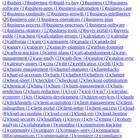
(
1
)
budget
(
3
)
budgeting
(
6
)
build-vs-buy
(
3
)
business
(
13
)
business
software
(
1
)
business-apps
(
1
)
business-automation
(
1
)
business-case
(
2
)
business-continuity
(
2
)
business-growth
(
1
)
business-intelligence
(
26
)
business-one
(
1
)
business-operations
(
1
)
business-plan
(
1
)
business-process
(
8
)
business-processes
(
1
)
business-software
(
1
)
business-strategy
(
12
)
business-tools
(
2
)
buyer-portal
(
1
)
buyers-
guide
(
1
)
caching
(
6
)
calculation-groups
(
1
)
calculators
(
1
)
calendar
(
3
)
california
(
1
)
cam
(
1
)
campaigns
(
4
)
canada
(
1
)
canada-hst
(
1
)
canary
(
1
)
capacity
(
2
)
capacity-planning
(
2
)
carbon-footprint
(
2
)
carbon-tracking
(
3
)
career-plans
(
1
)
cart-abandonment
(
2
)
case-
management
(
2
)
case-study
(
11
)
cash-flow
(
4
)
catalog
(
2
)
catalog-sync
(
1
)
category-pages
(
1
)
ccpa
(
2
)
cdn
(
2
)
certification
(
2
)
cfdi
(
1
)
cfo
(
2
)
change-management
(
6
)
channel-manager
(
1
)
chargebacks
(
1
)
chart-of-accounts
(
3
)
charts
(
1
)
chatbot
(
6
)
chatbots
(
1
)
chatgpt
(
2
)
cheat-sheet
(
1
)
checklist
(
7
)
checkout
(
2
)
checkout-optimization
(
2
)
chemical
(
2
)
china
(
1
)
churn
(
1
)
churn-management
(
1
)
churn-
prediction
(
2
)
churn-reduction
(
1
)
ci-cd
(
7
)
cicd
(
1
)
cin7
(
1
)
circular-
economy
(
1
)
cis
(
1
)
citizen-development
(
3
)
citizen-services
(
1
)
claude
(
2
)
clickfunnels
(
2
)
client-acquisition
(
1
)
client-management
(
2
)
client-
onboarding
(
1
)
client-portal
(
2
)
client-setup
(
1
)
client-success
(
1
)
cloud
(
8
)
cloud-accounting
(
1
)
cloud-cost
(
1
)
cloud-erp
(
3
)
cloud-hosting
(
2
)
cloud-security
(
2
)
cloudflare
(
1
)
clover
(
1
)
clv
(
2
)
cmms
(
1
)
cohort-
analysis
(
2
)
collaboration
(
3
)
colombia
(
1
)
commission-tracking
(
1
)
community
(
3
)
company
(
1
)
company-story
(
1
)
comparison
(
88
)
comparisons
(
1
)
compensation
(
1
)
compiere
(
2
)
compliance