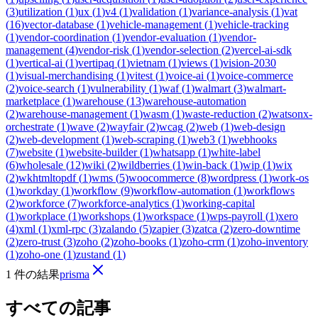
(
3
)
utilization
(
1
)
ux
(
1
)
v4
(
1
)
validation
(
1
)
variance-analysis
(
1
)
vat
(
16
)
vector-database
(
1
)
vehicle-management
(
1
)
vehicle-tracking
(
1
)
vendor-coordination
(
1
)
vendor-evaluation
(
1
)
vendor-
management
(
4
)
vendor-risk
(
1
)
vendor-selection
(
2
)
vercel-ai-sdk
(
1
)
vertical-ai
(
1
)
vertipaq
(
1
)
vietnam
(
1
)
views
(
1
)
vision-2030
(
1
)
visual-merchandising
(
1
)
vitest
(
1
)
voice-ai
(
1
)
voice-commerce
(
2
)
voice-search
(
1
)
vulnerability
(
1
)
waf
(
1
)
walmart
(
3
)
walmart-
marketplace
(
1
)
warehouse
(
13
)
warehouse-automation
(
2
)
warehouse-management
(
1
)
wasm
(
1
)
waste-reduction
(
2
)
watsonx-
orchestrate
(
1
)
wave
(
2
)
wayfair
(
2
)
wcag
(
2
)
web
(
1
)
web-design
(
2
)
web-development
(
1
)
web-scraping
(
1
)
web3
(
1
)
webhooks
(
7
)
website
(
1
)
website-builder
(
1
)
whatsapp
(
1
)
white-label
(
6
)
wholesale
(
12
)
wiki
(
2
)
wildberries
(
1
)
win-back
(
1
)
wip
(
1
)
wix
(
2
)
wkhtmltopdf
(
1
)
wms
(
5
)
woocommerce
(
8
)
wordpress
(
1
)
work-os
(
1
)
workday
(
1
)
workflow
(
9
)
workflow-automation
(
1
)
workflows
(
2
)
workforce
(
7
)
workforce-analytics
(
1
)
working-capital
(
1
)
workplace
(
1
)
workshops
(
1
)
workspace
(
1
)
wps-payroll
(
1
)
xero
(
4
)
xml
(
1
)
xml-rpc
(
3
)
zalando
(
5
)
zapier
(
3
)
zatca
(
2
)
zero-downtime
(
2
)
zero-trust
(
3
)
zoho
(
2
)
zoho-books
(
1
)
zoho-crm
(
1
)
zoho-inventory
(
1
)
zoho-one
(
1
)
zustand
(
1
)
1 件の結果
prisma
すべての記事