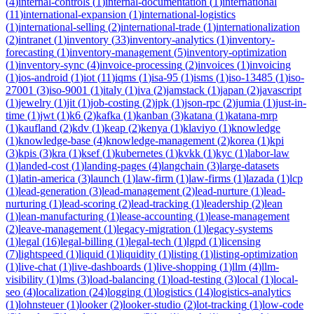
(
4
)
internal-controls
(
1
)
internal-documentation
(
1
)
international
(
11
)
international-expansion
(
1
)
international-logistics
(
1
)
international-selling
(
2
)
international-trade
(
1
)
internationalization
(
2
)
intranet
(
1
)
inventory
(
33
)
inventory-analytics
(
1
)
inventory-
forecasting
(
1
)
inventory-management
(
5
)
inventory-optimization
(
1
)
inventory-sync
(
4
)
invoice-processing
(
2
)
invoices
(
1
)
invoicing
(
1
)
ios-android
(
1
)
iot
(
11
)
iqms
(
1
)
isa-95
(
1
)
isms
(
1
)
iso-13485
(
1
)
iso-
27001
(
3
)
iso-9001
(
1
)
italy
(
1
)
iva
(
2
)
jamstack
(
1
)
japan
(
2
)
javascript
(
1
)
jewelry
(
1
)
jit
(
1
)
job-costing
(
2
)
jpk
(
1
)
json-rpc
(
2
)
jumia
(
1
)
just-in-
time
(
1
)
jwt
(
1
)
k6
(
2
)
kafka
(
1
)
kanban
(
3
)
katana
(
1
)
katana-mrp
(
1
)
kaufland
(
2
)
kdv
(
1
)
keap
(
2
)
kenya
(
1
)
klaviyo
(
1
)
knowledge
(
1
)
knowledge-base
(
4
)
knowledge-management
(
2
)
korea
(
1
)
kpi
(
3
)
kpis
(
3
)
kra
(
1
)
ksef
(
1
)
kubernetes
(
1
)
kvkk
(
1
)
kyc
(
1
)
labor-law
(
1
)
landed-cost
(
1
)
landing-pages
(
4
)
langchain
(
3
)
large-datasets
(
1
)
latin-america
(
3
)
launch
(
1
)
law-firm
(
1
)
law-firms
(
1
)
lazada
(
1
)
lcp
(
1
)
lead-generation
(
3
)
lead-management
(
2
)
lead-nurture
(
1
)
lead-
nurturing
(
1
)
lead-scoring
(
2
)
lead-tracking
(
1
)
leadership
(
2
)
lean
(
1
)
lean-manufacturing
(
1
)
lease-accounting
(
1
)
lease-management
(
2
)
leave-management
(
1
)
legacy-migration
(
1
)
legacy-systems
(
1
)
legal
(
16
)
legal-billing
(
1
)
legal-tech
(
1
)
lgpd
(
1
)
licensing
(
7
)
lightspeed
(
1
)
liquid
(
1
)
liquidity
(
1
)
listing
(
1
)
listing-optimization
(
1
)
live-chat
(
1
)
live-dashboards
(
1
)
live-shopping
(
1
)
llm
(
4
)
llm-
visibility
(
1
)
lms
(
3
)
load-balancing
(
1
)
load-testing
(
3
)
local
(
1
)
local-
seo
(
4
)
localization
(
24
)
logging
(
1
)
logistics
(
14
)
logistics-analytics
(
1
)
lohnsteuer
(
1
)
looker
(
2
)
looker-studio
(
2
)
lot-tracking
(
1
)
low-code