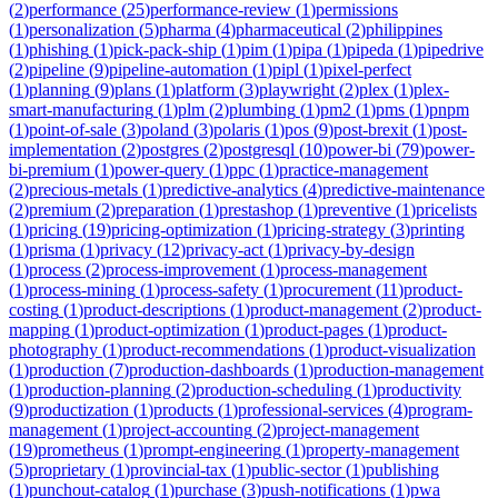
(
2
)
performance
(
25
)
performance-review
(
1
)
permissions
(
1
)
personalization
(
5
)
pharma
(
4
)
pharmaceutical
(
2
)
philippines
(
1
)
phishing
(
1
)
pick-pack-ship
(
1
)
pim
(
1
)
pipa
(
1
)
pipeda
(
1
)
pipedrive
(
2
)
pipeline
(
9
)
pipeline-automation
(
1
)
pipl
(
1
)
pixel-perfect
(
1
)
planning
(
9
)
plans
(
1
)
platform
(
3
)
playwright
(
2
)
plex
(
1
)
plex-
smart-manufacturing
(
1
)
plm
(
2
)
plumbing
(
1
)
pm2
(
1
)
pms
(
1
)
pnpm
(
1
)
point-of-sale
(
3
)
poland
(
3
)
polaris
(
1
)
pos
(
9
)
post-brexit
(
1
)
post-
implementation
(
2
)
postgres
(
2
)
postgresql
(
10
)
power-bi
(
79
)
power-
bi-premium
(
1
)
power-query
(
1
)
ppc
(
1
)
practice-management
(
2
)
precious-metals
(
1
)
predictive-analytics
(
4
)
predictive-maintenance
(
2
)
premium
(
2
)
preparation
(
1
)
prestashop
(
1
)
preventive
(
1
)
pricelists
(
1
)
pricing
(
19
)
pricing-optimization
(
1
)
pricing-strategy
(
3
)
printing
(
1
)
prisma
(
1
)
privacy
(
12
)
privacy-act
(
1
)
privacy-by-design
(
1
)
process
(
2
)
process-improvement
(
1
)
process-management
(
1
)
process-mining
(
1
)
process-safety
(
1
)
procurement
(
11
)
product-
costing
(
1
)
product-descriptions
(
1
)
product-management
(
2
)
product-
mapping
(
1
)
product-optimization
(
1
)
product-pages
(
1
)
product-
photography
(
1
)
product-recommendations
(
1
)
product-visualization
(
1
)
production
(
7
)
production-dashboards
(
1
)
production-management
(
1
)
production-planning
(
2
)
production-scheduling
(
1
)
productivity
(
9
)
productization
(
1
)
products
(
1
)
professional-services
(
4
)
program-
management
(
1
)
project-accounting
(
2
)
project-management
(
19
)
prometheus
(
1
)
prompt-engineering
(
1
)
property-management
(
5
)
proprietary
(
1
)
provincial-tax
(
1
)
public-sector
(
1
)
publishing
(
1
)
punchout-catalog
(
1
)
purchase
(
3
)
push-notifications
(
1
)
pwa