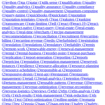
(
1
)
python
(
5
)
qa
(
1
)
qatar
(
1
)
qlik-sense
(
1
)
qualification
(
1
)
quality
(
3
)
quality-analytics
(
1
)
quality-assurance
(
1
)
quality-compliance
(
1
)
quality-control
(
2
)
quality-management
(
2
)
quantum-computing
(
1
)
query-tuning
(
1
)
quickbooks
(
8
)
quickstart
(
1
)
quotation
(
1
)
quotation-templates
(
1
)
qweb
(
3
)
rag
(
1
)
rakuten
(
1
)
ranking
(
1
)
ransomware
(
1
)
rate-limiting
(
3
)
rdl
(
1
)
react
(
8
)
react-19
(
2
)
react-
email
(
1
)
react-native
(
1
)
react-query
(
1
)
real-estate
(
5
)
real-estate-
analytics
(
1
)
real-time
(
4
)
recharts
(
1
)
recipe-management
(
1
)
recommendations
(
1
)
reconciliation
(
1
)
recruitment
(
6
)
recurring-
billing
(
1
)
recurring-revenue
(
5
)
redis
(
2
)
refurbished
(
1
)
registration
(
1
)
regulation
(
1
)
regulations
(
2
)
regulatory
(
3
)
reliability
(
2
)
remix
(
2
)
remote-work
(
2
)
renewable-energy
(
1
)
renewal-management
(
1
)
rental
(
3
)
rental-business
(
1
)
reorder-point
(
1
)
repeat-purchases
(
1
)
replication
(
1
)
report-generation
(
1
)
reporting
(
12
)
reports
(
3
)
repricing
(
1
)
reputation
(
1
)
reputation-management
(
2
)
reserved-
instances
(
1
)
resilience
(
2
)
resource-allocation
(
1
)
resource-planning
(
1
)
resource-scheduling
(
2
)
responsible-ai
(
2
)
responsive
(
2
)
responsive-design
(
1
)
rest-api
(
4
)
restaurant
(
5
)
restaurant-
management
(
1
)
retail
(
13
)
retail-analytics
(
1
)
retention
(
9
)
returns
(
4
)
returns-management
(
2
)
reusable-patterns
(
1
)
revenue
(
10
)
revenue-
management
(
1
)
revenue-optimization
(
1
)
revenue-recognition
(
5
)
reverse-logistics
(
2
)
reviews
(
5
)
rfid
(
2
)
rfm
(
1
)
rfm-analysis
(
1
)
rfp
(
1
)
rfq
(
1
)
rich-results
(
1
)
risk-management
(
7
)
risk-reduction
(
1
)
rls
(
4
)
rohs
(
1
)
roi
(
34
)
roi-optimization
(
1
)
rolling-update
(
1
)
romania
(
1
)
rpa
(
3
)
rsc
(
2
)
russia
(
2
)
saas
(
25
)
saas-pricing
(
1
)
safety
(
2
)
safety-