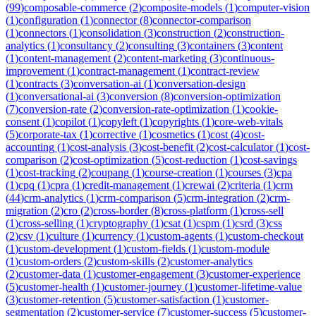
(
99
)
composable-commerce
(
2
)
composite-models
(
1
)
computer-vision
(
1
)
configuration
(
1
)
connector
(
8
)
connector-comparison
(
1
)
connectors
(
1
)
consolidation
(
3
)
construction
(
2
)
construction-
analytics
(
1
)
consultancy
(
2
)
consulting
(
3
)
containers
(
3
)
content
(
1
)
content-management
(
2
)
content-marketing
(
3
)
continuous-
improvement
(
1
)
contract-management
(
1
)
contract-review
(
1
)
contracts
(
3
)
conversation-ai
(
1
)
conversation-design
(
1
)
conversational-ai
(
3
)
conversion
(
8
)
conversion-optimization
(
7
)
conversion-rate
(
2
)
conversion-rate-optimization
(
1
)
cookie-
consent
(
1
)
copilot
(
1
)
copyleft
(
1
)
copyrights
(
1
)
core-web-vitals
(
5
)
corporate-tax
(
1
)
corrective
(
1
)
cosmetics
(
1
)
cost
(
4
)
cost-
accounting
(
1
)
cost-analysis
(
3
)
cost-benefit
(
2
)
cost-calculator
(
1
)
cost-
comparison
(
2
)
cost-optimization
(
5
)
cost-reduction
(
1
)
cost-savings
(
1
)
cost-tracking
(
2
)
coupang
(
1
)
course-creation
(
1
)
courses
(
3
)
cpa
(
1
)
cpq
(
1
)
cpra
(
1
)
credit-management
(
1
)
crewai
(
2
)
criteria
(
1
)
crm
(
44
)
crm-analytics
(
1
)
crm-comparison
(
5
)
crm-integration
(
2
)
crm-
migration
(
2
)
cro
(
2
)
cross-border
(
8
)
cross-platform
(
1
)
cross-sell
(
1
)
cross-selling
(
1
)
cryptography
(
1
)
csat
(
1
)
cspm
(
1
)
csrd
(
3
)
css
(
2
)
csv
(
1
)
culture
(
1
)
currency
(
1
)
custom-agents
(
1
)
custom-checkout
(
1
)
custom-development
(
1
)
custom-fields
(
1
)
custom-module
(
1
)
custom-orders
(
2
)
custom-skills
(
2
)
customer-analytics
(
2
)
customer-data
(
1
)
customer-engagement
(
3
)
customer-experience
(
5
)
customer-health
(
1
)
customer-journey
(
1
)
customer-lifetime-value
(
3
)
customer-retention
(
5
)
customer-satisfaction
(
1
)
customer-
segmentation
(
2
)
customer-service
(
7
)
customer-success
(
5
)
customer-