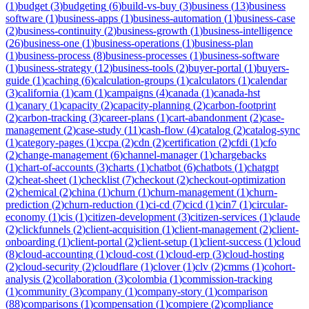
(
1
)
budget
(
3
)
budgeting
(
6
)
build-vs-buy
(
3
)
business
(
13
)
business
software
(
1
)
business-apps
(
1
)
business-automation
(
1
)
business-case
(
2
)
business-continuity
(
2
)
business-growth
(
1
)
business-intelligence
(
26
)
business-one
(
1
)
business-operations
(
1
)
business-plan
(
1
)
business-process
(
8
)
business-processes
(
1
)
business-software
(
1
)
business-strategy
(
12
)
business-tools
(
2
)
buyer-portal
(
1
)
buyers-
guide
(
1
)
caching
(
6
)
calculation-groups
(
1
)
calculators
(
1
)
calendar
(
3
)
california
(
1
)
cam
(
1
)
campaigns
(
4
)
canada
(
1
)
canada-hst
(
1
)
canary
(
1
)
capacity
(
2
)
capacity-planning
(
2
)
carbon-footprint
(
2
)
carbon-tracking
(
3
)
career-plans
(
1
)
cart-abandonment
(
2
)
case-
management
(
2
)
case-study
(
11
)
cash-flow
(
4
)
catalog
(
2
)
catalog-sync
(
1
)
category-pages
(
1
)
ccpa
(
2
)
cdn
(
2
)
certification
(
2
)
cfdi
(
1
)
cfo
(
2
)
change-management
(
6
)
channel-manager
(
1
)
chargebacks
(
1
)
chart-of-accounts
(
3
)
charts
(
1
)
chatbot
(
6
)
chatbots
(
1
)
chatgpt
(
2
)
cheat-sheet
(
1
)
checklist
(
7
)
checkout
(
2
)
checkout-optimization
(
2
)
chemical
(
2
)
china
(
1
)
churn
(
1
)
churn-management
(
1
)
churn-
prediction
(
2
)
churn-reduction
(
1
)
ci-cd
(
7
)
cicd
(
1
)
cin7
(
1
)
circular-
economy
(
1
)
cis
(
1
)
citizen-development
(
3
)
citizen-services
(
1
)
claude
(
2
)
clickfunnels
(
2
)
client-acquisition
(
1
)
client-management
(
2
)
client-
onboarding
(
1
)
client-portal
(
2
)
client-setup
(
1
)
client-success
(
1
)
cloud
(
8
)
cloud-accounting
(
1
)
cloud-cost
(
1
)
cloud-erp
(
3
)
cloud-hosting
(
2
)
cloud-security
(
2
)
cloudflare
(
1
)
clover
(
1
)
clv
(
2
)
cmms
(
1
)
cohort-
analysis
(
2
)
collaboration
(
3
)
colombia
(
1
)
commission-tracking
(
1
)
community
(
3
)
company
(
1
)
company-story
(
1
)
comparison
(
88
)
comparisons
(
1
)
compensation
(
1
)
compiere
(
2
)
compliance