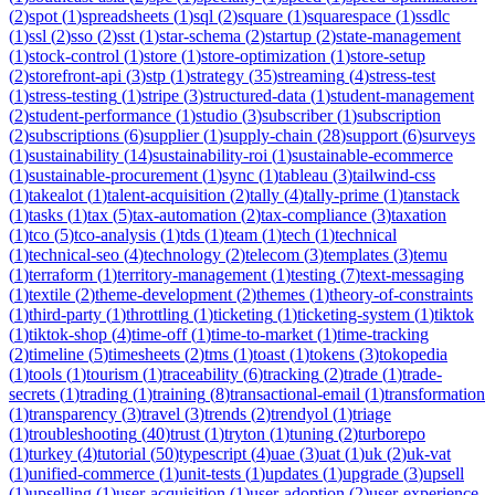
(
2
)
spot
(
1
)
spreadsheets
(
1
)
sql
(
2
)
square
(
1
)
squarespace
(
1
)
ssdlc
(
1
)
ssl
(
2
)
sso
(
2
)
sst
(
1
)
star-schema
(
2
)
startup
(
2
)
state-management
(
1
)
stock-control
(
1
)
store
(
1
)
store-optimization
(
1
)
store-setup
(
2
)
storefront-api
(
3
)
stp
(
1
)
strategy
(
35
)
streaming
(
4
)
stress-test
(
1
)
stress-testing
(
1
)
stripe
(
3
)
structured-data
(
1
)
student-management
(
2
)
student-performance
(
1
)
studio
(
3
)
subscriber
(
1
)
subscription
(
2
)
subscriptions
(
6
)
supplier
(
1
)
supply-chain
(
28
)
support
(
6
)
surveys
(
1
)
sustainability
(
14
)
sustainability-roi
(
1
)
sustainable-ecommerce
(
1
)
sustainable-procurement
(
1
)
sync
(
1
)
tableau
(
3
)
tailwind-css
(
1
)
takealot
(
1
)
talent-acquisition
(
2
)
tally
(
4
)
tally-prime
(
1
)
tanstack
(
1
)
tasks
(
1
)
tax
(
5
)
tax-automation
(
2
)
tax-compliance
(
3
)
taxation
(
1
)
tco
(
5
)
tco-analysis
(
1
)
tds
(
1
)
team
(
1
)
tech
(
1
)
technical
(
1
)
technical-seo
(
4
)
technology
(
2
)
telecom
(
3
)
templates
(
3
)
temu
(
1
)
terraform
(
1
)
territory-management
(
1
)
testing
(
7
)
text-messaging
(
1
)
textile
(
2
)
theme-development
(
2
)
themes
(
1
)
theory-of-constraints
(
1
)
third-party
(
1
)
throttling
(
1
)
ticketing
(
1
)
ticketing-system
(
1
)
tiktok
(
1
)
tiktok-shop
(
4
)
time-off
(
1
)
time-to-market
(
1
)
time-tracking
(
2
)
timeline
(
5
)
timesheets
(
2
)
tms
(
1
)
toast
(
1
)
tokens
(
3
)
tokopedia
(
1
)
tools
(
1
)
tourism
(
1
)
traceability
(
6
)
tracking
(
2
)
trade
(
1
)
trade-
secrets
(
1
)
trading
(
1
)
training
(
8
)
transactional-email
(
1
)
transformation
(
1
)
transparency
(
3
)
travel
(
3
)
trends
(
2
)
trendyol
(
1
)
triage
(
1
)
troubleshooting
(
40
)
trust
(
1
)
tryton
(
1
)
tuning
(
2
)
turborepo
(
1
)
turkey
(
4
)
tutorial
(
50
)
typescript
(
4
)
uae
(
3
)
uat
(
1
)
uk
(
2
)
uk-vat
(
1
)
unified-commerce
(
1
)
unit-tests
(
1
)
updates
(
1
)
upgrade
(
3
)
upsell
(
1
)
upselling
(
1
)
user-acquisition
(
1
)
user-adoption
(
2
)
user-experience