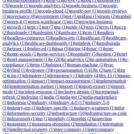
(
1
)
global-operations
(
1
)
gmp
(
2
)
go-live
(
2
)
gobd
(
1
)
gohighlevel
(
76
)
google
(
1
)
google-analytics
(
2
)
google-business
(
1
)
google-
business-profile
(
1
)
google-cloud
(
2
)
google-pay
(
1
)
google-reviews
(
1
)
governance
(
8
)
government
(
3
)
gpt
(
1
)
grafana
(
1
)
grants
(
2
)
graphql
(
3
)
green-it
(
1
)
green-warehouse
(
1
)
gri
(
2
)
growing-business
(
1
)
growth
(
1
)
grpc
(
1
)
gst
(
7
)
gta
(
1
)
guide
(
43
)
gxp
(
2
)
gym
(
1
)
haccp
(
2
)
handmade
(
3
)
hardening
(
2
)
hardware
(
1
)
hcm
(
1
)
headless
(
4
)
headless-commerce
(
3
)
headless-erp
(
1
)
healthcare
(
9
)
healthcare-
analytics
(
1
)
healthcare-dashboards
(
1
)
helpdesk
(
7
)
hepsiburada
(
1
)
hetzner
(
1
)
higher-ed
(
1
)
hipaa
(
5
)
hiring
(
4
)
hmac
(
1
)
hmrc
(
2
)
home-goods
(
1
)
home-services
(
1
)
hospitality
(
5
)
hosting
(
3
)
hotel
(
1
)
hotel-management
(
1
)
hr
(
20
)
hr-analytics
(
2
)
hr-automation
(
1
)
hr-
compliance
(
1
)
hrms
(
1
)
hubspot
(
7
)
human-machine
(
1
)
hvac
(
2
)
hybrid
(
1
)
hydrogen
(
3
)
hyperautomation
(
1
)
i18n
(
2
)
iam
(
1
)
ibm
(
1
)
icms
(
1
)
idempiere
(
1
)
idempotency
(
1
)
identity
(
4
)
ifrs-15
(
1
)
image-
optimization
(
1
)
impact
(
1
)
impact-measurement
(
1
)
implementation
(
44
)
implementation-partner
(
1
)
import
(
1
)
import-export
(
1
)
import-
mode
(
1
)
incident-response
(
3
)
inclusive-design
(
1
)
incremental-
refresh
(
2
)
indexing
(
1
)
india
(
5
)
india-gst
(
2
)
india-marketplace
(
1
)
indonesia
(
2
)
industry
(
4
)
industry-4-0
(
17
)
industry-5-0
(
1
)
industry-erp
(
1
)
industry-specific
(
1
)
industry-wrappers
(
1
)
infor
(
1
)
information-security
(
2
)
infrastructure
(
10
)
infrastructure-as-code
(
1
)
infusionsoft
(
1
)
inp
(
1
)
insightly
(
1
)
insights
(
2
)
inspection
(
1
)
instagram
(
1
)
instagram-shopping
(
2
)
installation
(
1
)
integration
(
63
)
intellectual-property
(
1
)
inter-company
(
1
)
intercompany