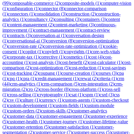
(
99
)
composable-commerce
(
2
)
composite-models
(
1
)
computer-vision
(
1
)
configuration
(
1
)
connector
(
8
)
connector-comparison
(
1
)
connectors
(
1
)
consolidation
(
3
)
construction
(
2
)
construction-
analytics
(
1
)
consultancy
(
2
)
consulting
(
3
)
containers
(
3
)
content
(
1
)
content-management
(
2
)
content-marketing
(
3
)
continuous-
improvement
(
1
)
contract-management
(
1
)
contract-review
(
1
)
contracts
(
3
)
conversation-ai
(
1
)
conversation-design
(
1
)
conversational-ai
(
3
)
conversion
(
8
)
conversion-optimization
(
7
)
conversion-rate
(
2
)
conversion-rate-optimization
(
1
)
cookie-
consent
(
1
)
copilot
(
1
)
copyleft
(
1
)
copyrights
(
1
)
core-web-vitals
(
5
)
corporate-tax
(
1
)
corrective
(
1
)
cosmetics
(
1
)
cost
(
4
)
cost-
accounting
(
1
)
cost-analysis
(
3
)
cost-benefit
(
2
)
cost-calculator
(
1
)
cost-
comparison
(
2
)
cost-optimization
(
5
)
cost-reduction
(
1
)
cost-savings
(
1
)
cost-tracking
(
2
)
coupang
(
1
)
course-creation
(
1
)
courses
(
3
)
cpa
(
1
)
cpq
(
1
)
cpra
(
1
)
credit-management
(
1
)
crewai
(
2
)
criteria
(
1
)
crm
(
44
)
crm-analytics
(
1
)
crm-comparison
(
5
)
crm-integration
(
2
)
crm-
migration
(
2
)
cro
(
2
)
cross-border
(
8
)
cross-platform
(
1
)
cross-sell
(
1
)
cross-selling
(
1
)
cryptography
(
1
)
csat
(
1
)
cspm
(
1
)
csrd
(
3
)
css
(
2
)
csv
(
1
)
culture
(
1
)
currency
(
1
)
custom-agents
(
1
)
custom-checkout
(
1
)
custom-development
(
1
)
custom-fields
(
1
)
custom-module
(
1
)
custom-orders
(
2
)
custom-skills
(
2
)
customer-analytics
(
2
)
customer-data
(
1
)
customer-engagement
(
3
)
customer-experience
(
5
)
customer-health
(
1
)
customer-journey
(
1
)
customer-lifetime-value
(
3
)
customer-retention
(
5
)
customer-satisfaction
(
1
)
customer-
segmentation
(
2
)
customer-service
(
7
)
customer-success
(
5
)
customer-