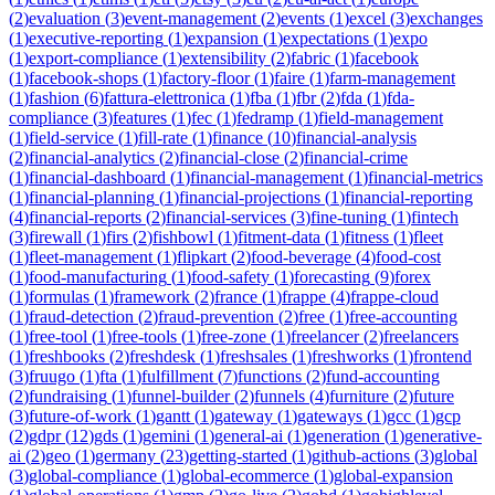
(
2
)
evaluation
(
3
)
event-management
(
2
)
events
(
1
)
excel
(
3
)
exchanges
(
1
)
executive-reporting
(
1
)
expansion
(
1
)
expectations
(
1
)
expo
(
1
)
export-compliance
(
1
)
extensibility
(
2
)
fabric
(
1
)
facebook
(
1
)
facebook-shops
(
1
)
factory-floor
(
1
)
faire
(
1
)
farm-management
(
1
)
fashion
(
6
)
fattura-elettronica
(
1
)
fba
(
1
)
fbr
(
2
)
fda
(
1
)
fda-
compliance
(
3
)
features
(
1
)
fec
(
1
)
fedramp
(
1
)
field-management
(
1
)
field-service
(
1
)
fill-rate
(
1
)
finance
(
10
)
financial-analysis
(
2
)
financial-analytics
(
2
)
financial-close
(
2
)
financial-crime
(
1
)
financial-dashboard
(
1
)
financial-management
(
1
)
financial-metrics
(
1
)
financial-planning
(
1
)
financial-projections
(
1
)
financial-reporting
(
4
)
financial-reports
(
2
)
financial-services
(
3
)
fine-tuning
(
1
)
fintech
(
3
)
firewall
(
1
)
firs
(
2
)
fishbowl
(
1
)
fitment-data
(
1
)
fitness
(
1
)
fleet
(
1
)
fleet-management
(
1
)
flipkart
(
2
)
food-beverage
(
4
)
food-cost
(
1
)
food-manufacturing
(
1
)
food-safety
(
1
)
forecasting
(
9
)
forex
(
1
)
formulas
(
1
)
framework
(
2
)
france
(
1
)
frappe
(
4
)
frappe-cloud
(
1
)
fraud-detection
(
2
)
fraud-prevention
(
2
)
free
(
1
)
free-accounting
(
1
)
free-tool
(
1
)
free-tools
(
1
)
free-zone
(
1
)
freelancer
(
2
)
freelancers
(
1
)
freshbooks
(
2
)
freshdesk
(
1
)
freshsales
(
1
)
freshworks
(
1
)
frontend
(
3
)
fruugo
(
1
)
fta
(
1
)
fulfillment
(
7
)
functions
(
2
)
fund-accounting
(
2
)
fundraising
(
1
)
funnel-builder
(
2
)
funnels
(
4
)
furniture
(
2
)
future
(
3
)
future-of-work
(
1
)
gantt
(
1
)
gateway
(
1
)
gateways
(
1
)
gcc
(
1
)
gcp
(
2
)
gdpr
(
12
)
gds
(
1
)
gemini
(
1
)
general-ai
(
1
)
generation
(
1
)
generative-
ai
(
2
)
geo
(
1
)
germany
(
23
)
getting-started
(
1
)
github-actions
(
3
)
global
(
3
)
global-compliance
(
1
)
global-ecommerce
(
1
)
global-expansion