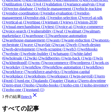
(
3
)
utilization
(
1
)
ux
(
1
)
v4
(
1
)
validation
(
1
)
variance-analysis
(
1
)
vat
(
16
)
vector-database
(
1
)
vehicle-management
(
1
)
vehicle-tracking
(
1
)
vendor-coordination
(
1
)
vendor-evaluation
(
1
)
vendor-
management
(
4
)
vendor-risk
(
1
)
vendor-selection
(
2
)
vercel-ai-sdk
(
1
)
vertical-ai
(
1
)
vertipaq
(
1
)
vietnam
(
1
)
views
(
1
)
vision-2030
(
1
)
visual-merchandising
(
1
)
vitest
(
1
)
voice-ai
(
1
)
voice-commerce
(
2
)
voice-search
(
1
)
vulnerability
(
1
)
waf
(
1
)
walmart
(
3
)
walmart-
marketplace
(
1
)
warehouse
(
13
)
warehouse-automation
(
2
)
warehouse-management
(
1
)
wasm
(
1
)
waste-reduction
(
2
)
watsonx-
orchestrate
(
1
)
wave
(
2
)
wayfair
(
2
)
wcag
(
2
)
web
(
1
)
web-design
(
2
)
web-development
(
1
)
web-scraping
(
1
)
web3
(
1
)
webhooks
(
7
)
website
(
1
)
website-builder
(
1
)
whatsapp
(
1
)
white-label
(
6
)
wholesale
(
12
)
wiki
(
2
)
wildberries
(
1
)
win-back
(
1
)
wip
(
1
)
wix
(
2
)
wkhtmltopdf
(
1
)
wms
(
5
)
woocommerce
(
8
)
wordpress
(
1
)
work-os
(
1
)
workday
(
1
)
workflow
(
9
)
workflow-automation
(
1
)
workflows
(
2
)
workforce
(
7
)
workforce-analytics
(
1
)
working-capital
(
1
)
workplace
(
1
)
workshops
(
1
)
workspace
(
1
)
wps-payroll
(
1
)
xero
(
4
)
xml
(
1
)
xml-rpc
(
3
)
zalando
(
5
)
zapier
(
3
)
zatca
(
2
)
zero-downtime
(
2
)
zero-trust
(
3
)
zoho
(
2
)
zoho-books
(
1
)
zoho-crm
(
1
)
zoho-inventory
(
1
)
zoho-one
(
1
)
zustand
(
1
)
3 件の結果
fintech
すべての記事