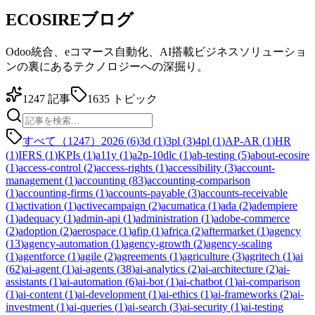
ECOSIREブログ
Odoo統合、eコマース自動化、AI搭載ビジネスソリューショ
ンの裏にあるテクノロジーへの深掘り。
1247
記事
1635
トピック
すべて（1247）
2026
(
6
)
3d
(
1
)
3pl
(
3
)
4pl
(
1
)
AP-AR
(
1
)
HR
(
1
)
IFRS
(
1
)
KPIs
(
1
)
a11y
(
1
)
a2p-10dlc
(
1
)
ab-testing
(
5
)
about-ecosire
(
1
)
access-control
(
2
)
access-rights
(
1
)
accessibility
(
3
)
account-
management
(
1
)
accounting
(
83
)
accounting-comparison
(
1
)
accounting-firms
(
1
)
accounts-payable
(
3
)
accounts-receivable
(
1
)
activation
(
1
)
activecampaign
(
2
)
acumatica
(
1
)
ada
(
2
)
adempiere
(
1
)
adequacy
(
1
)
admin-api
(
1
)
administration
(
1
)
adobe-commerce
(
2
)
adoption
(
2
)
aerospace
(
1
)
afip
(
1
)
africa
(
2
)
aftermarket
(
1
)
agency
(
13
)
agency-automation
(
1
)
agency-growth
(
2
)
agency-scaling
(
1
)
agentforce
(
1
)
agile
(
2
)
agreements
(
1
)
agriculture
(
3
)
agritech
(
1
)
ai
(
62
)
ai-agent
(
1
)
ai-agents
(
38
)
ai-analytics
(
2
)
ai-architecture
(
2
)
ai-
assistants
(
1
)
ai-automation
(
6
)
ai-bot
(
1
)
ai-chatbot
(
1
)
ai-comparison
(
1
)
ai-content
(
1
)
ai-development
(
1
)
ai-ethics
(
1
)
ai-frameworks
(
2
)
ai-
investment
(
1
)
ai-queries
(
1
)
ai-search
(
3
)
ai-security
(
1
)
ai-testing