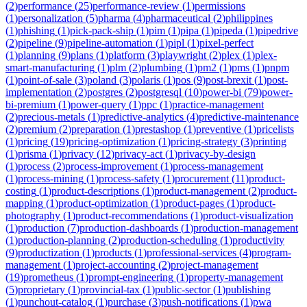
(
2
)
performance
(
25
)
performance-review
(
1
)
permissions
(
1
)
personalization
(
5
)
pharma
(
4
)
pharmaceutical
(
2
)
philippines
(
1
)
phishing
(
1
)
pick-pack-ship
(
1
)
pim
(
1
)
pipa
(
1
)
pipeda
(
1
)
pipedrive
(
2
)
pipeline
(
9
)
pipeline-automation
(
1
)
pipl
(
1
)
pixel-perfect
(
1
)
planning
(
9
)
plans
(
1
)
platform
(
3
)
playwright
(
2
)
plex
(
1
)
plex-
smart-manufacturing
(
1
)
plm
(
2
)
plumbing
(
1
)
pm2
(
1
)
pms
(
1
)
pnpm
(
1
)
point-of-sale
(
3
)
poland
(
3
)
polaris
(
1
)
pos
(
9
)
post-brexit
(
1
)
post-
implementation
(
2
)
postgres
(
2
)
postgresql
(
10
)
power-bi
(
79
)
power-
bi-premium
(
1
)
power-query
(
1
)
ppc
(
1
)
practice-management
(
2
)
precious-metals
(
1
)
predictive-analytics
(
4
)
predictive-maintenance
(
2
)
premium
(
2
)
preparation
(
1
)
prestashop
(
1
)
preventive
(
1
)
pricelists
(
1
)
pricing
(
19
)
pricing-optimization
(
1
)
pricing-strategy
(
3
)
printing
(
1
)
prisma
(
1
)
privacy
(
12
)
privacy-act
(
1
)
privacy-by-design
(
1
)
process
(
2
)
process-improvement
(
1
)
process-management
(
1
)
process-mining
(
1
)
process-safety
(
1
)
procurement
(
11
)
product-
costing
(
1
)
product-descriptions
(
1
)
product-management
(
2
)
product-
mapping
(
1
)
product-optimization
(
1
)
product-pages
(
1
)
product-
photography
(
1
)
product-recommendations
(
1
)
product-visualization
(
1
)
production
(
7
)
production-dashboards
(
1
)
production-management
(
1
)
production-planning
(
2
)
production-scheduling
(
1
)
productivity
(
9
)
productization
(
1
)
products
(
1
)
professional-services
(
4
)
program-
management
(
1
)
project-accounting
(
2
)
project-management
(
19
)
prometheus
(
1
)
prompt-engineering
(
1
)
property-management
(
5
)
proprietary
(
1
)
provincial-tax
(
1
)
public-sector
(
1
)
publishing
(
1
)
punchout-catalog
(
1
)
purchase
(
3
)
push-notifications
(
1
)
pwa