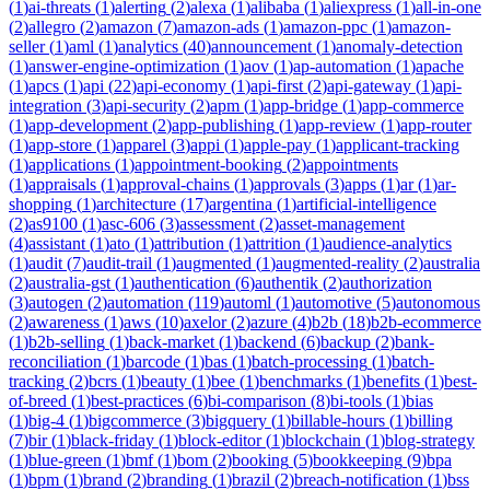
(
1
)
ai-threats
(
1
)
alerting
(
2
)
alexa
(
1
)
alibaba
(
1
)
aliexpress
(
1
)
all-in-one
(
2
)
allegro
(
2
)
amazon
(
7
)
amazon-ads
(
1
)
amazon-ppc
(
1
)
amazon-
seller
(
1
)
aml
(
1
)
analytics
(
40
)
announcement
(
1
)
anomaly-detection
(
1
)
answer-engine-optimization
(
1
)
aov
(
1
)
ap-automation
(
1
)
apache
(
1
)
apcs
(
1
)
api
(
22
)
api-economy
(
1
)
api-first
(
2
)
api-gateway
(
1
)
api-
integration
(
3
)
api-security
(
2
)
apm
(
1
)
app-bridge
(
1
)
app-commerce
(
1
)
app-development
(
2
)
app-publishing
(
1
)
app-review
(
1
)
app-router
(
1
)
app-store
(
1
)
apparel
(
3
)
appi
(
1
)
apple-pay
(
1
)
applicant-tracking
(
1
)
applications
(
1
)
appointment-booking
(
2
)
appointments
(
1
)
appraisals
(
1
)
approval-chains
(
1
)
approvals
(
3
)
apps
(
1
)
ar
(
1
)
ar-
shopping
(
1
)
architecture
(
17
)
argentina
(
1
)
artificial-intelligence
(
2
)
as9100
(
1
)
asc-606
(
3
)
assessment
(
2
)
asset-management
(
4
)
assistant
(
1
)
ato
(
1
)
attribution
(
1
)
attrition
(
1
)
audience-analytics
(
1
)
audit
(
7
)
audit-trail
(
1
)
augmented
(
1
)
augmented-reality
(
2
)
australia
(
2
)
australia-gst
(
1
)
authentication
(
6
)
authentik
(
2
)
authorization
(
3
)
autogen
(
2
)
automation
(
119
)
automl
(
1
)
automotive
(
5
)
autonomous
(
2
)
awareness
(
1
)
aws
(
10
)
axelor
(
2
)
azure
(
4
)
b2b
(
18
)
b2b-ecommerce
(
1
)
b2b-selling
(
1
)
back-market
(
1
)
backend
(
6
)
backup
(
2
)
bank-
reconciliation
(
1
)
barcode
(
1
)
bas
(
1
)
batch-processing
(
1
)
batch-
tracking
(
2
)
bcrs
(
1
)
beauty
(
1
)
bee
(
1
)
benchmarks
(
1
)
benefits
(
1
)
best-
of-breed
(
1
)
best-practices
(
6
)
bi-comparison
(
8
)
bi-tools
(
1
)
bias
(
1
)
big-4
(
1
)
bigcommerce
(
3
)
bigquery
(
1
)
billable-hours
(
1
)
billing
(
7
)
bir
(
1
)
black-friday
(
1
)
block-editor
(
1
)
blockchain
(
1
)
blog-strategy
(
1
)
blue-green
(
1
)
bmf
(
1
)
bom
(
2
)
booking
(
5
)
bookkeeping
(
9
)
bpa
(
1
)
bpm
(
1
)
brand
(
2
)
branding
(
1
)
brazil
(
2
)
breach-notification
(
1
)
bss