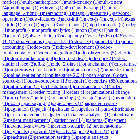
market
(
1
)
multi-marketplace
(
1
)
multi-tenancy
(
1
)
multi-tenant
(
4
)
multilingual
(
1
)
myinvois
(
1
)
n8n
(
1
)
native-app
(
1
)
natural-
language
(
2
)
ndpr
(
1
)
nearshoring
(
1
)
nestjs
(
5
)
netsuite
(
5
)
network-
operations
(
1
)
new-features
(
3
)
next-intl
(
1
)
next-js
(
1
)
nextjs
(
4
)
nexus
(
2
)
nfe
(
1
)
nginx
(
1
)
nigeria
(
3
)
nis2
(
1
)
nist
(
1
)
nlp
(
1
)
no-code
(
6
)
nodejs
(
1
)
nonprofit
(
4
)
nonprofit-analytics
(
1
)
noon
(
2
)
nps
(
1
)
oauth
(
1
)
oauth2
(
2
)
observability
(
4
)
occupancy
(
1
)
ocr
(
2
)
odoo
(
446
)
odoo
19
(
1
)
odoo versions
(
1
)
odoo-17
(
1
)
odoo-18
(
1
)
odoo-19
(
16
)
odoo-
accounting
(
6
)
odoo-crm
(
5
)
odoo-development
(
8
)
odoo-
implementation
(
1
)
odoo-integration
(
1
)
odoo-inventory
(
5
)
odoo-iot
(
1
)
odoo-manufacturing
(
4
)
odoo-modules
(
1
)
odoo-pos
(
1
)
odoo-
studio
(
1
)
oee
(
2
)
ofbiz
(
1
)
oidc
(
2
)
okrs
(
1
)
omnichannel
(
4
)
on-premise
(
1
)
on-premises
(
1
)
onboarding
(
6
)
online-courses
(
2
)
online-learning
(
2
)
online-reputation
(
1
)
online-store-2.0
(
1
)
open-source
(
6
)
open-
source-bi
(
1
)
open-source-erp
(
13
)
openai
(
1
)
openclaw
(
85
)
operations
(
6
)
optimization
(
21
)
orchestration
(
6
)
order-accuracy
(
1
)
order-
management
(
2
)
order-routing
(
1
)
orders
(
1
)
organizational-change
(
1
)
orm
(
3
)
oss
(
1
)
otto
(
3
)
outsourcing
(
3
)
owasp
(
1
)
owl
(
2
)
ownership
(
1
)
ozon
(
1
)
packaging
(
2
)
page-objects
(
1
)
paginated-reports
(
1
)
pagination
(
1
)
pajak
(
1
)
pakistan
(
2
)
paperless
(
1
)
parts-distribution
(
1
)
parts-management
(
1
)
patents
(
1
)
patient-analytics
(
1
)
patient-care
(
2
)
patient-management
(
1
)
patient-recall
(
1
)
patterns
(
5
)
payment
(
1
)
payment-gateways
(
1
)
payment-security
(
2
)
payment-terms
(
1
)
payments
(
5
)
payroll
(
18
)
pci-dss
(
4
)
pdf
(
2
)
pdfkit
(
1
)
pdpl
(
2
)
peachtree
(
2
)
penetration-testing
(
1
)
people-analytics