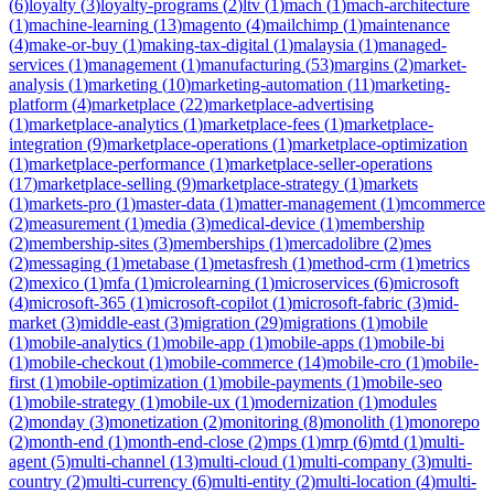
(
6
)
loyalty
(
3
)
loyalty-programs
(
2
)
ltv
(
1
)
mach
(
1
)
mach-architecture
(
1
)
machine-learning
(
13
)
magento
(
4
)
mailchimp
(
1
)
maintenance
(
4
)
make-or-buy
(
1
)
making-tax-digital
(
1
)
malaysia
(
1
)
managed-
services
(
1
)
management
(
1
)
manufacturing
(
53
)
margins
(
2
)
market-
analysis
(
1
)
marketing
(
10
)
marketing-automation
(
11
)
marketing-
platform
(
4
)
marketplace
(
22
)
marketplace-advertising
(
1
)
marketplace-analytics
(
1
)
marketplace-fees
(
1
)
marketplace-
integration
(
9
)
marketplace-operations
(
1
)
marketplace-optimization
(
1
)
marketplace-performance
(
1
)
marketplace-seller-operations
(
17
)
marketplace-selling
(
9
)
marketplace-strategy
(
1
)
markets
(
1
)
markets-pro
(
1
)
master-data
(
1
)
matter-management
(
1
)
mcommerce
(
2
)
measurement
(
1
)
media
(
3
)
medical-device
(
1
)
membership
(
2
)
membership-sites
(
3
)
memberships
(
1
)
mercadolibre
(
2
)
mes
(
2
)
messaging
(
1
)
metabase
(
1
)
metasfresh
(
1
)
method-crm
(
1
)
metrics
(
2
)
mexico
(
1
)
mfa
(
1
)
microlearning
(
1
)
microservices
(
6
)
microsoft
(
4
)
microsoft-365
(
1
)
microsoft-copilot
(
1
)
microsoft-fabric
(
3
)
mid-
market
(
3
)
middle-east
(
3
)
migration
(
29
)
migrations
(
1
)
mobile
(
1
)
mobile-analytics
(
1
)
mobile-app
(
1
)
mobile-apps
(
1
)
mobile-bi
(
1
)
mobile-checkout
(
1
)
mobile-commerce
(
14
)
mobile-cro
(
1
)
mobile-
first
(
1
)
mobile-optimization
(
1
)
mobile-payments
(
1
)
mobile-seo
(
1
)
mobile-strategy
(
1
)
mobile-ux
(
1
)
modernization
(
1
)
modules
(
2
)
monday
(
3
)
monetization
(
2
)
monitoring
(
8
)
monolith
(
1
)
monorepo
(
2
)
month-end
(
1
)
month-end-close
(
2
)
mps
(
1
)
mrp
(
6
)
mtd
(
1
)
multi-
agent
(
5
)
multi-channel
(
13
)
multi-cloud
(
1
)
multi-company
(
3
)
multi-
country
(
2
)
multi-currency
(
6
)
multi-entity
(
2
)
multi-location
(
4
)
multi-