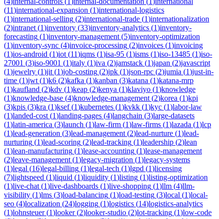
(
4
)
internal-controls
(
1
)
internal-documentation
(
1
)
international
(
11
)
international-expansion
(
1
)
international-logistics
(
1
)
international-selling
(
2
)
international-trade
(
1
)
internationalization
(
2
)
intranet
(
1
)
inventory
(
33
)
inventory-analytics
(
1
)
inventory-
forecasting
(
1
)
inventory-management
(
5
)
inventory-optimization
(
1
)
inventory-sync
(
4
)
invoice-processing
(
2
)
invoices
(
1
)
invoicing
(
1
)
ios-android
(
1
)
iot
(
11
)
iqms
(
1
)
isa-95
(
1
)
isms
(
1
)
iso-13485
(
1
)
iso-
27001
(
3
)
iso-9001
(
1
)
italy
(
1
)
iva
(
2
)
jamstack
(
1
)
japan
(
2
)
javascript
(
1
)
jewelry
(
1
)
jit
(
1
)
job-costing
(
2
)
jpk
(
1
)
json-rpc
(
2
)
jumia
(
1
)
just-in-
time
(
1
)
jwt
(
1
)
k6
(
2
)
kafka
(
1
)
kanban
(
3
)
katana
(
1
)
katana-mrp
(
1
)
kaufland
(
2
)
kdv
(
1
)
keap
(
2
)
kenya
(
1
)
klaviyo
(
1
)
knowledge
(
1
)
knowledge-base
(
4
)
knowledge-management
(
2
)
korea
(
1
)
kpi
(
3
)
kpis
(
3
)
kra
(
1
)
ksef
(
1
)
kubernetes
(
1
)
kvkk
(
1
)
kyc
(
1
)
labor-law
(
1
)
landed-cost
(
1
)
landing-pages
(
4
)
langchain
(
3
)
large-datasets
(
1
)
latin-america
(
3
)
launch
(
1
)
law-firm
(
1
)
law-firms
(
1
)
lazada
(
1
)
lcp
(
1
)
lead-generation
(
3
)
lead-management
(
2
)
lead-nurture
(
1
)
lead-
nurturing
(
1
)
lead-scoring
(
2
)
lead-tracking
(
1
)
leadership
(
2
)
lean
(
1
)
lean-manufacturing
(
1
)
lease-accounting
(
1
)
lease-management
(
2
)
leave-management
(
1
)
legacy-migration
(
1
)
legacy-systems
(
1
)
legal
(
16
)
legal-billing
(
1
)
legal-tech
(
1
)
lgpd
(
1
)
licensing
(
7
)
lightspeed
(
1
)
liquid
(
1
)
liquidity
(
1
)
listing
(
1
)
listing-optimization
(
1
)
live-chat
(
1
)
live-dashboards
(
1
)
live-shopping
(
1
)
llm
(
4
)
llm-
visibility
(
1
)
lms
(
3
)
load-balancing
(
1
)
load-testing
(
3
)
local
(
1
)
local-
seo
(
4
)
localization
(
24
)
logging
(
1
)
logistics
(
14
)
logistics-analytics
(
1
)
lohnsteuer
(
1
)
looker
(
2
)
looker-studio
(
2
)
lot-tracking
(
1
)
low-code