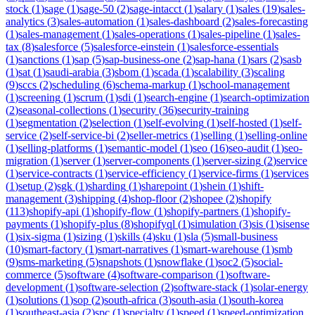
stock
(
1
)
sage
(
1
)
sage-50
(
2
)
sage-intacct
(
1
)
salary
(
1
)
sales
(
19
)
sales-
analytics
(
3
)
sales-automation
(
1
)
sales-dashboard
(
2
)
sales-forecasting
(
1
)
sales-management
(
1
)
sales-operations
(
1
)
sales-pipeline
(
1
)
sales-
tax
(
8
)
salesforce
(
5
)
salesforce-einstein
(
1
)
salesforce-essentials
(
1
)
sanctions
(
1
)
sap
(
5
)
sap-business-one
(
2
)
sap-hana
(
1
)
sars
(
2
)
sasb
(
1
)
sat
(
1
)
saudi-arabia
(
3
)
sbom
(
1
)
scada
(
1
)
scalability
(
3
)
scaling
(
9
)
sccs
(
2
)
scheduling
(
6
)
schema-markup
(
1
)
school-management
(
1
)
screening
(
1
)
scrum
(
1
)
sdi
(
1
)
search-engine
(
1
)
search-optimization
(
2
)
seasonal-collections
(
1
)
security
(
36
)
security-training
(
1
)
segmentation
(
2
)
selection
(
1
)
self-evolving
(
1
)
self-hosted
(
1
)
self-
service
(
2
)
self-service-bi
(
2
)
seller-metrics
(
1
)
selling
(
1
)
selling-online
(
1
)
selling-platforms
(
1
)
semantic-model
(
1
)
seo
(
16
)
seo-audit
(
1
)
seo-
migration
(
1
)
server
(
1
)
server-components
(
1
)
server-sizing
(
2
)
service
(
1
)
service-contracts
(
1
)
service-efficiency
(
1
)
service-firms
(
1
)
services
(
1
)
setup
(
2
)
sgk
(
1
)
sharding
(
1
)
sharepoint
(
1
)
shein
(
1
)
shift-
management
(
3
)
shipping
(
4
)
shop-floor
(
2
)
shopee
(
2
)
shopify
(
113
)
shopify-api
(
1
)
shopify-flow
(
1
)
shopify-partners
(
1
)
shopify-
payments
(
1
)
shopify-plus
(
8
)
shopifyql
(
1
)
simulation
(
3
)
sis
(
1
)
sisense
(
1
)
six-sigma
(
1
)
sizing
(
1
)
skills
(
4
)
sku
(
1
)
sla
(
5
)
small-business
(
10
)
smart-factory
(
1
)
smart-narratives
(
1
)
smart-warehouse
(
1
)
smb
(
9
)
sms-marketing
(
5
)
snapshots
(
1
)
snowflake
(
1
)
soc2
(
5
)
social-
commerce
(
5
)
software
(
4
)
software-comparison
(
1
)
software-
development
(
1
)
software-selection
(
2
)
software-stack
(
1
)
solar-energy
(
1
)
solutions
(
1
)
sop
(
2
)
south-africa
(
3
)
south-asia
(
1
)
south-korea
(
1
)
southeast-asia
(
2
)
spc
(
1
)
specialty
(
1
)
speed
(
1
)
speed-optimization