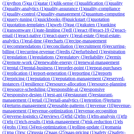
(
1
)
python
(
5
)
qa
(
1
)
qatar
(
1
)
qlik-sense
(
1
)
qualification
(
1
)
quality
(
3
)
quality-analytics
(
1
)
quality-assurance
(
1
)
quality-compliance
(
1
)
quality-control
(
2
)
quality-management
(
2
)
quantum-computing
(
1
)
query-tuning
(
1
)
quickbooks
(
8
)
quickstart
(
1
)
quotation
(
1
)
quotation-templates
(
1
)
qweb
(
3
)
rag
(
1
)
rakuten
(
1
)
ranking
(
1
)
ransomware
(
1
)
rate-limiting
(
3
)
rdl
(
1
)
react
(
8
)
react-19
(
2
)
react-
email
(
1
)
react-native
(
1
)
react-query
(
1
)
real-estate
(
5
)
real-estate-
analytics
(
1
)
real-time
(
4
)
recharts
(
1
)
recipe-management
(
1
)
recommendations
(
1
)
reconciliation
(
1
)
recruitment
(
6
)
recurring-
billing
(
1
)
recurring-revenue
(
5
)
redis
(
2
)
refurbished
(
1
)
registration
(
1
)
regulation
(
1
)
regulations
(
2
)
regulatory
(
3
)
reliability
(
2
)
remix
(
2
)
remote-work
(
2
)
renewable-energy
(
1
)
renewal-management
(
1
)
rental
(
3
)
rental-business
(
1
)
reorder-point
(
1
)
repeat-purchases
(
1
)
replication
(
1
)
report-generation
(
1
)
reporting
(
12
)
reports
(
3
)
repricing
(
1
)
reputation
(
1
)
reputation-management
(
2
)
reserved-
instances
(
1
)
resilience
(
2
)
resource-allocation
(
1
)
resource-planning
(
1
)
resource-scheduling
(
2
)
responsible-ai
(
2
)
responsive
(
2
)
responsive-design
(
1
)
rest-api
(
4
)
restaurant
(
5
)
restaurant-
management
(
1
)
retail
(
13
)
retail-analytics
(
1
)
retention
(
9
)
returns
(
4
)
returns-management
(
2
)
reusable-patterns
(
1
)
revenue
(
10
)
revenue-
management
(
1
)
revenue-optimization
(
1
)
revenue-recognition
(
5
)
reverse-logistics
(
2
)
reviews
(
5
)
rfid
(
2
)
rfm
(
1
)
rfm-analysis
(
1
)
rfp
(
1
)
rfq
(
1
)
rich-results
(
1
)
risk-management
(
7
)
risk-reduction
(
1
)
rls
(
4
)
rohs
(
1
)
roi
(
34
)
roi-optimization
(
1
)
rolling-update
(
1
)
romania
(
1
)
rpa
(
3
)
rsc
(
2
)
russia
(
2
)
saas
(
25
)
saas-pricing
(
1
)
safety
(
2
)
safety-