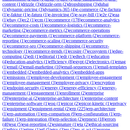
content
(
1
)
drizzle
(
3
)
drizzle-orm
(
2
)
dropshipping
(
3
)
dubai
(
1
)
dynamic-pricing
(
3
)
dynamics-365
(
4
)
e-commerce
(
2
)
e-factura
(
1
)
e-faktur
(
1
)
e-fatura
(
1
)
e-invoicing
(
5
)
e-way-bill
(
1
)
e2e
(
2
)
eaa
(
1
)
ebay
(
3
)
ec2
(
1
)
ecm
(
1
)
ecommerce
(
178
)
ecommerce-analytics
(
3
)
ecommerce-costs
(
1
)
ecommerce-logistics
(
1
)
ecommerce-
marketing
(
2
)
ecommerce-metrics
(
2
)
ecommerce-operations
(
2
)
ecommerce-payments
(
1
)
ecommerce-platform
(
2
)
ecommerce-
reporting
(
1
)
ecommerce-scaling
(
1
)
ecommerce-security
(
1
)
ecommerce-seo
(
3
)
ecommerce-shipping
(
1
)
ecommerce-
technology
(
1
)
ecommerce-trends
(
1
)
ecosire
(
7
)
ecosystem
(
1
)
edge-
computing
(
2
)
edi
(
1
)
editorial
(
1
)
edr
(
1
)
edtech
(
1
)
education
(
4
)
education-analytics
(
1
)
efficiency
(
8
)
egypt
(
2
)
electronics
(
1
)
emag
(
1
)
email
(
2
)
email-marketing
(
10
)
email-sequences
(
1
)
email-templates
(
1
)
embedded
(
2
)
embedded-analytics
(
5
)
embedded-apps
(
1
)
emissions
(
1
)
employee-development
(
1
)
employee-engagement
(
1
)
employee-management
(
3
)
employee-privacy
(
1
)
encryption
(
1
)
endpoint-security
(
1
)
energy
(
3
)
energy-efficiency
(
1
)
energy-
management
(
1
)
engagement
(
1
)
enrollment
(
2
)
enterprise
(
39
)
enterprise-ai
(
2
)
enterprise-architecture
(
1
)
enterprise-content
(
1
)
enterprise-software
(
1
)
eoq
(
1
)
epicor
(
2
)
epicor-kinetic
(
1
)
eprivacy
(
1
)
equipment
(
2
)
equipment-rental
(
2
)
erp
(
225
)
erp-architecture
(
1
)
erp-automation
(
1
)
erp-comparison
(
9
)
erp-configuration
(
1
)
erp-
failure
(
1
)
erp-integration
(
8
)
erp-selection
(
2
)
erpnext
(
18
)
errors
(
40
)
esg
(
5
)
esg-reporting
(
2
)
esignature
(
1
)
eta
(
2
)
ethical-sourcing
(
1
)
ethics
(
1
)
etims
(
1
)
etl
(
5
)
etsy
(
3
)
eu
(
2
)
eu-ai-act
(
1
)
europe