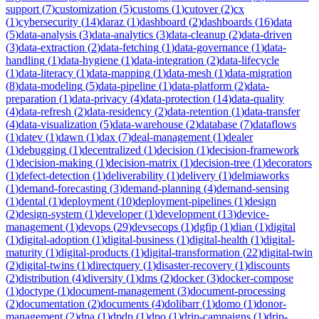
support
(
7
)
customization
(
5
)
customs
(
1
)
cutover
(
2
)
cx
(
1
)
cybersecurity
(
14
)
daraz
(
1
)
dashboard
(
2
)
dashboards
(
16
)
data
(
5
)
data-analysis
(
3
)
data-analytics
(
3
)
data-cleanup
(
2
)
data-driven
(
3
)
data-extraction
(
2
)
data-fetching
(
1
)
data-governance
(
1
)
data-
handling
(
1
)
data-hygiene
(
1
)
data-integration
(
2
)
data-lifecycle
(
1
)
data-literacy
(
1
)
data-mapping
(
1
)
data-mesh
(
1
)
data-migration
(
8
)
data-modeling
(
5
)
data-pipeline
(
1
)
data-platform
(
2
)
data-
preparation
(
1
)
data-privacy
(
4
)
data-protection
(
14
)
data-quality
(
4
)
data-refresh
(
2
)
data-residency
(
2
)
data-retention
(
1
)
data-transfer
(
4
)
data-visualization
(
5
)
data-warehouse
(
2
)
database
(
7
)
dataflows
(
1
)
datev
(
1
)
dawn
(
1
)
dax
(
7
)
deal-management
(
1
)
dealer
(
1
)
debugging
(
1
)
decentralized
(
1
)
decision
(
1
)
decision-framework
(
1
)
decision-making
(
1
)
decision-matrix
(
1
)
decision-tree
(
1
)
decorators
(
1
)
defect-detection
(
1
)
deliverability
(
1
)
delivery
(
1
)
delmiaworks
(
1
)
demand-forecasting
(
3
)
demand-planning
(
4
)
demand-sensing
(
1
)
dental
(
1
)
deployment
(
10
)
deployment-pipelines
(
1
)
design
(
2
)
design-system
(
1
)
developer
(
1
)
development
(
13
)
device-
management
(
1
)
devops
(
29
)
devsecops
(
1
)
dgfip
(
1
)
dian
(
1
)
digital
(
1
)
digital-adoption
(
1
)
digital-business
(
1
)
digital-health
(
1
)
digital-
maturity
(
1
)
digital-products
(
1
)
digital-transformation
(
22
)
digital-twin
(
2
)
digital-twins
(
1
)
directquery
(
1
)
disaster-recovery
(
1
)
discounts
(
2
)
distribution
(
4
)
diversity
(
1
)
dms
(
2
)
docker
(
3
)
docker-compose
(
1
)
doctype
(
1
)
document-management
(
3
)
document-processing
(
2
)
documentation
(
2
)
documents
(
4
)
dolibarr
(
1
)
domo
(
1
)
donor-
management
(
2
)
dpa
(
1
)
dpdp
(
1
)
dpo
(
1
)
drip-campaigns
(
1
)
drip-