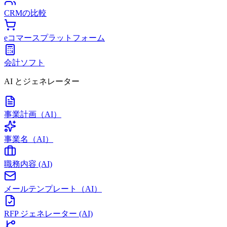
CRMの比較
eコマースプラットフォーム
会計ソフト
AI とジェネレーター
事業計画（AI）
事業名（AI）
職務内容 (AI)
メールテンプレート（AI）
RFP ジェネレーター (AI)