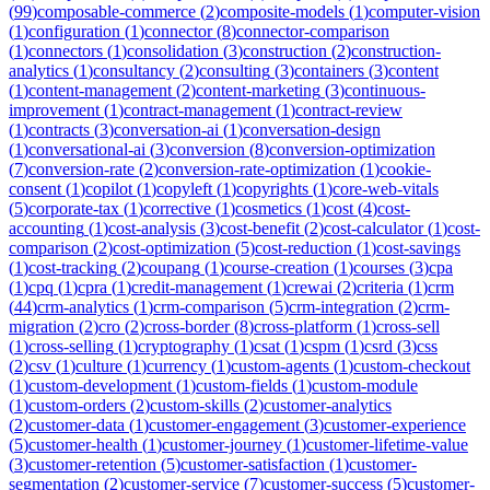
(
99
)
composable-commerce
(
2
)
composite-models
(
1
)
computer-vision
(
1
)
configuration
(
1
)
connector
(
8
)
connector-comparison
(
1
)
connectors
(
1
)
consolidation
(
3
)
construction
(
2
)
construction-
analytics
(
1
)
consultancy
(
2
)
consulting
(
3
)
containers
(
3
)
content
(
1
)
content-management
(
2
)
content-marketing
(
3
)
continuous-
improvement
(
1
)
contract-management
(
1
)
contract-review
(
1
)
contracts
(
3
)
conversation-ai
(
1
)
conversation-design
(
1
)
conversational-ai
(
3
)
conversion
(
8
)
conversion-optimization
(
7
)
conversion-rate
(
2
)
conversion-rate-optimization
(
1
)
cookie-
consent
(
1
)
copilot
(
1
)
copyleft
(
1
)
copyrights
(
1
)
core-web-vitals
(
5
)
corporate-tax
(
1
)
corrective
(
1
)
cosmetics
(
1
)
cost
(
4
)
cost-
accounting
(
1
)
cost-analysis
(
3
)
cost-benefit
(
2
)
cost-calculator
(
1
)
cost-
comparison
(
2
)
cost-optimization
(
5
)
cost-reduction
(
1
)
cost-savings
(
1
)
cost-tracking
(
2
)
coupang
(
1
)
course-creation
(
1
)
courses
(
3
)
cpa
(
1
)
cpq
(
1
)
cpra
(
1
)
credit-management
(
1
)
crewai
(
2
)
criteria
(
1
)
crm
(
44
)
crm-analytics
(
1
)
crm-comparison
(
5
)
crm-integration
(
2
)
crm-
migration
(
2
)
cro
(
2
)
cross-border
(
8
)
cross-platform
(
1
)
cross-sell
(
1
)
cross-selling
(
1
)
cryptography
(
1
)
csat
(
1
)
cspm
(
1
)
csrd
(
3
)
css
(
2
)
csv
(
1
)
culture
(
1
)
currency
(
1
)
custom-agents
(
1
)
custom-checkout
(
1
)
custom-development
(
1
)
custom-fields
(
1
)
custom-module
(
1
)
custom-orders
(
2
)
custom-skills
(
2
)
customer-analytics
(
2
)
customer-data
(
1
)
customer-engagement
(
3
)
customer-experience
(
5
)
customer-health
(
1
)
customer-journey
(
1
)
customer-lifetime-value
(
3
)
customer-retention
(
5
)
customer-satisfaction
(
1
)
customer-
segmentation
(
2
)
customer-service
(
7
)
customer-success
(
5
)
customer-