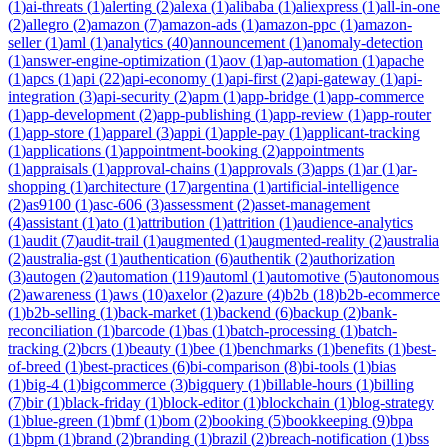
(
1
)
ai-threats
(
1
)
alerting
(
2
)
alexa
(
1
)
alibaba
(
1
)
aliexpress
(
1
)
all-in-one
(
2
)
allegro
(
2
)
amazon
(
7
)
amazon-ads
(
1
)
amazon-ppc
(
1
)
amazon-
seller
(
1
)
aml
(
1
)
analytics
(
40
)
announcement
(
1
)
anomaly-detection
(
1
)
answer-engine-optimization
(
1
)
aov
(
1
)
ap-automation
(
1
)
apache
(
1
)
apcs
(
1
)
api
(
22
)
api-economy
(
1
)
api-first
(
2
)
api-gateway
(
1
)
api-
integration
(
3
)
api-security
(
2
)
apm
(
1
)
app-bridge
(
1
)
app-commerce
(
1
)
app-development
(
2
)
app-publishing
(
1
)
app-review
(
1
)
app-router
(
1
)
app-store
(
1
)
apparel
(
3
)
appi
(
1
)
apple-pay
(
1
)
applicant-tracking
(
1
)
applications
(
1
)
appointment-booking
(
2
)
appointments
(
1
)
appraisals
(
1
)
approval-chains
(
1
)
approvals
(
3
)
apps
(
1
)
ar
(
1
)
ar-
shopping
(
1
)
architecture
(
17
)
argentina
(
1
)
artificial-intelligence
(
2
)
as9100
(
1
)
asc-606
(
3
)
assessment
(
2
)
asset-management
(
4
)
assistant
(
1
)
ato
(
1
)
attribution
(
1
)
attrition
(
1
)
audience-analytics
(
1
)
audit
(
7
)
audit-trail
(
1
)
augmented
(
1
)
augmented-reality
(
2
)
australia
(
2
)
australia-gst
(
1
)
authentication
(
6
)
authentik
(
2
)
authorization
(
3
)
autogen
(
2
)
automation
(
119
)
automl
(
1
)
automotive
(
5
)
autonomous
(
2
)
awareness
(
1
)
aws
(
10
)
axelor
(
2
)
azure
(
4
)
b2b
(
18
)
b2b-ecommerce
(
1
)
b2b-selling
(
1
)
back-market
(
1
)
backend
(
6
)
backup
(
2
)
bank-
reconciliation
(
1
)
barcode
(
1
)
bas
(
1
)
batch-processing
(
1
)
batch-
tracking
(
2
)
bcrs
(
1
)
beauty
(
1
)
bee
(
1
)
benchmarks
(
1
)
benefits
(
1
)
best-
of-breed
(
1
)
best-practices
(
6
)
bi-comparison
(
8
)
bi-tools
(
1
)
bias
(
1
)
big-4
(
1
)
bigcommerce
(
3
)
bigquery
(
1
)
billable-hours
(
1
)
billing
(
7
)
bir
(
1
)
black-friday
(
1
)
block-editor
(
1
)
blockchain
(
1
)
blog-strategy
(
1
)
blue-green
(
1
)
bmf
(
1
)
bom
(
2
)
booking
(
5
)
bookkeeping
(
9
)
bpa
(
1
)
bpm
(
1
)
brand
(
2
)
branding
(
1
)
brazil
(
2
)
breach-notification
(
1
)
bss