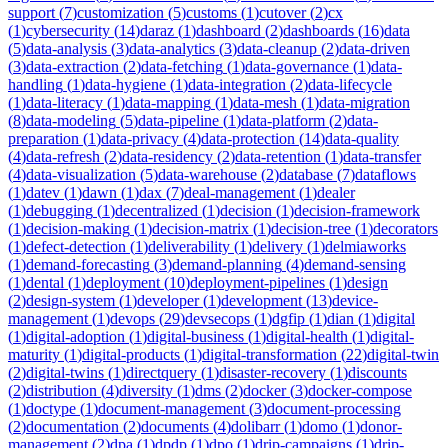
support
(
7
)
customization
(
5
)
customs
(
1
)
cutover
(
2
)
cx
(
1
)
cybersecurity
(
14
)
daraz
(
1
)
dashboard
(
2
)
dashboards
(
16
)
data
(
5
)
data-analysis
(
3
)
data-analytics
(
3
)
data-cleanup
(
2
)
data-driven
(
3
)
data-extraction
(
2
)
data-fetching
(
1
)
data-governance
(
1
)
data-
handling
(
1
)
data-hygiene
(
1
)
data-integration
(
2
)
data-lifecycle
(
1
)
data-literacy
(
1
)
data-mapping
(
1
)
data-mesh
(
1
)
data-migration
(
8
)
data-modeling
(
5
)
data-pipeline
(
1
)
data-platform
(
2
)
data-
preparation
(
1
)
data-privacy
(
4
)
data-protection
(
14
)
data-quality
(
4
)
data-refresh
(
2
)
data-residency
(
2
)
data-retention
(
1
)
data-transfer
(
4
)
data-visualization
(
5
)
data-warehouse
(
2
)
database
(
7
)
dataflows
(
1
)
datev
(
1
)
dawn
(
1
)
dax
(
7
)
deal-management
(
1
)
dealer
(
1
)
debugging
(
1
)
decentralized
(
1
)
decision
(
1
)
decision-framework
(
1
)
decision-making
(
1
)
decision-matrix
(
1
)
decision-tree
(
1
)
decorators
(
1
)
defect-detection
(
1
)
deliverability
(
1
)
delivery
(
1
)
delmiaworks
(
1
)
demand-forecasting
(
3
)
demand-planning
(
4
)
demand-sensing
(
1
)
dental
(
1
)
deployment
(
10
)
deployment-pipelines
(
1
)
design
(
2
)
design-system
(
1
)
developer
(
1
)
development
(
13
)
device-
management
(
1
)
devops
(
29
)
devsecops
(
1
)
dgfip
(
1
)
dian
(
1
)
digital
(
1
)
digital-adoption
(
1
)
digital-business
(
1
)
digital-health
(
1
)
digital-
maturity
(
1
)
digital-products
(
1
)
digital-transformation
(
22
)
digital-twin
(
2
)
digital-twins
(
1
)
directquery
(
1
)
disaster-recovery
(
1
)
discounts
(
2
)
distribution
(
4
)
diversity
(
1
)
dms
(
2
)
docker
(
3
)
docker-compose
(
1
)
doctype
(
1
)
document-management
(
3
)
document-processing
(
2
)
documentation
(
2
)
documents
(
4
)
dolibarr
(
1
)
domo
(
1
)
donor-
management
(
2
)
dpa
(
1
)
dpdp
(
1
)
dpo
(
1
)
drip-campaigns
(
1
)
drip-