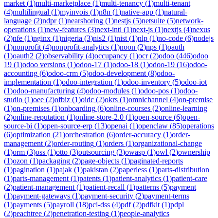
market
(
1
)
multi-marketplace
(
1
)
multi-tenancy
(
1
)
multi-tenant
(
4
)
multilingual
(
1
)
myinvois
(
1
)
n8n
(
1
)
native-app
(
1
)
natural-
language
(
2
)
ndpr
(
1
)
nearshoring
(
1
)
nestjs
(
5
)
netsuite
(
5
)
network-
operations
(
1
)
new-features
(
3
)
next-intl
(
1
)
next-js
(
1
)
nextjs
(
4
)
nexus
(
2
)
nfe
(
1
)
nginx
(
1
)
nigeria
(
3
)
nis2
(
1
)
nist
(
1
)
nlp
(
1
)
no-code
(
6
)
nodejs
(
1
)
nonprofit
(
4
)
nonprofit-analytics
(
1
)
noon
(
2
)
nps
(
1
)
oauth
(
1
)
oauth2
(
2
)
observability
(
4
)
occupancy
(
1
)
ocr
(
2
)
odoo
(
446
)
odoo
19
(
1
)
odoo versions
(
1
)
odoo-17
(
1
)
odoo-18
(
1
)
odoo-19
(
16
)
odoo-
accounting
(
6
)
odoo-crm
(
5
)
odoo-development
(
8
)
odoo-
implementation
(
1
)
odoo-integration
(
1
)
odoo-inventory
(
5
)
odoo-iot
(
1
)
odoo-manufacturing
(
4
)
odoo-modules
(
1
)
odoo-pos
(
1
)
odoo-
studio
(
1
)
oee
(
2
)
ofbiz
(
1
)
oidc
(
2
)
okrs
(
1
)
omnichannel
(
4
)
on-premise
(
1
)
on-premises
(
1
)
onboarding
(
6
)
online-courses
(
2
)
online-learning
(
2
)
online-reputation
(
1
)
online-store-2.0
(
1
)
open-source
(
6
)
open-
source-bi
(
1
)
open-source-erp
(
13
)
openai
(
1
)
openclaw
(
85
)
operations
(
6
)
optimization
(
21
)
orchestration
(
6
)
order-accuracy
(
1
)
order-
management
(
2
)
order-routing
(
1
)
orders
(
1
)
organizational-change
(
1
)
orm
(
3
)
oss
(
1
)
otto
(
3
)
outsourcing
(
3
)
owasp
(
1
)
owl
(
2
)
ownership
(
1
)
ozon
(
1
)
packaging
(
2
)
page-objects
(
1
)
paginated-reports
(
1
)
pagination
(
1
)
pajak
(
1
)
pakistan
(
2
)
paperless
(
1
)
parts-distribution
(
1
)
parts-management
(
1
)
patents
(
1
)
patient-analytics
(
1
)
patient-care
(
2
)
patient-management
(
1
)
patient-recall
(
1
)
patterns
(
5
)
payment
(
1
)
payment-gateways
(
1
)
payment-security
(
2
)
payment-terms
(
1
)
payments
(
5
)
payroll
(
18
)
pci-dss
(
4
)
pdf
(
2
)
pdfkit
(
1
)
pdpl
(
2
)
peachtree
(
2
)
penetration-testing
(
1
)
people-analytics