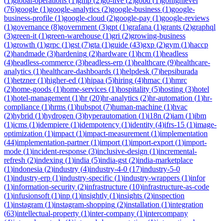
(
1
)
global-operations
(
1
)
gmp
(
2
)
go-live
(
2
)
gobd
(
1
)
gohighlevel
(
76
)
google
(
1
)
google-analytics
(
2
)
google-business
(
1
)
google-
business-profile
(
1
)
google-cloud
(
2
)
google-pay
(
1
)
google-reviews
(
1
)
governance
(
8
)
government
(
3
)
gpt
(
1
)
grafana
(
1
)
grants
(
2
)
graphql
(
3
)
green-it
(
1
)
green-warehouse
(
1
)
gri
(
2
)
growing-business
(
1
)
growth
(
1
)
grpc
(
1
)
gst
(
7
)
gta
(
1
)
guide
(
43
)
gxp
(
2
)
gym
(
1
)
haccp
(
2
)
handmade
(
3
)
hardening
(
2
)
hardware
(
1
)
hcm
(
1
)
headless
(
4
)
headless-commerce
(
3
)
headless-erp
(
1
)
healthcare
(
9
)
healthcare-
analytics
(
1
)
healthcare-dashboards
(
1
)
helpdesk
(
7
)
hepsiburada
(
1
)
hetzner
(
1
)
higher-ed
(
1
)
hipaa
(
5
)
hiring
(
4
)
hmac
(
1
)
hmrc
(
2
)
home-goods
(
1
)
home-services
(
1
)
hospitality
(
5
)
hosting
(
3
)
hotel
(
1
)
hotel-management
(
1
)
hr
(
20
)
hr-analytics
(
2
)
hr-automation
(
1
)
hr-
compliance
(
1
)
hrms
(
1
)
hubspot
(
7
)
human-machine
(
1
)
hvac
(
2
)
hybrid
(
1
)
hydrogen
(
3
)
hyperautomation
(
1
)
i18n
(
2
)
iam
(
1
)
ibm
(
1
)
icms
(
1
)
idempiere
(
1
)
idempotency
(
1
)
identity
(
4
)
ifrs-15
(
1
)
image-
optimization
(
1
)
impact
(
1
)
impact-measurement
(
1
)
implementation
(
44
)
implementation-partner
(
1
)
import
(
1
)
import-export
(
1
)
import-
mode
(
1
)
incident-response
(
3
)
inclusive-design
(
1
)
incremental-
refresh
(
2
)
indexing
(
1
)
india
(
5
)
india-gst
(
2
)
india-marketplace
(
1
)
indonesia
(
2
)
industry
(
4
)
industry-4-0
(
17
)
industry-5-0
(
1
)
industry-erp
(
1
)
industry-specific
(
1
)
industry-wrappers
(
1
)
infor
(
1
)
information-security
(
2
)
infrastructure
(
10
)
infrastructure-as-code
(
1
)
infusionsoft
(
1
)
inp
(
1
)
insightly
(
1
)
insights
(
2
)
inspection
(
1
)
instagram
(
1
)
instagram-shopping
(
2
)
installation
(
1
)
integration
(
63
)
intellectual-property
(
1
)
inter-company
(
1
)
intercompany