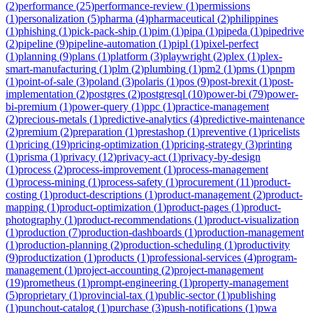
(
2
)
performance
(
25
)
performance-review
(
1
)
permissions
(
1
)
personalization
(
5
)
pharma
(
4
)
pharmaceutical
(
2
)
philippines
(
1
)
phishing
(
1
)
pick-pack-ship
(
1
)
pim
(
1
)
pipa
(
1
)
pipeda
(
1
)
pipedrive
(
2
)
pipeline
(
9
)
pipeline-automation
(
1
)
pipl
(
1
)
pixel-perfect
(
1
)
planning
(
9
)
plans
(
1
)
platform
(
3
)
playwright
(
2
)
plex
(
1
)
plex-
smart-manufacturing
(
1
)
plm
(
2
)
plumbing
(
1
)
pm2
(
1
)
pms
(
1
)
pnpm
(
1
)
point-of-sale
(
3
)
poland
(
3
)
polaris
(
1
)
pos
(
9
)
post-brexit
(
1
)
post-
implementation
(
2
)
postgres
(
2
)
postgresql
(
10
)
power-bi
(
79
)
power-
bi-premium
(
1
)
power-query
(
1
)
ppc
(
1
)
practice-management
(
2
)
precious-metals
(
1
)
predictive-analytics
(
4
)
predictive-maintenance
(
2
)
premium
(
2
)
preparation
(
1
)
prestashop
(
1
)
preventive
(
1
)
pricelists
(
1
)
pricing
(
19
)
pricing-optimization
(
1
)
pricing-strategy
(
3
)
printing
(
1
)
prisma
(
1
)
privacy
(
12
)
privacy-act
(
1
)
privacy-by-design
(
1
)
process
(
2
)
process-improvement
(
1
)
process-management
(
1
)
process-mining
(
1
)
process-safety
(
1
)
procurement
(
11
)
product-
costing
(
1
)
product-descriptions
(
1
)
product-management
(
2
)
product-
mapping
(
1
)
product-optimization
(
1
)
product-pages
(
1
)
product-
photography
(
1
)
product-recommendations
(
1
)
product-visualization
(
1
)
production
(
7
)
production-dashboards
(
1
)
production-management
(
1
)
production-planning
(
2
)
production-scheduling
(
1
)
productivity
(
9
)
productization
(
1
)
products
(
1
)
professional-services
(
4
)
program-
management
(
1
)
project-accounting
(
2
)
project-management
(
19
)
prometheus
(
1
)
prompt-engineering
(
1
)
property-management
(
5
)
proprietary
(
1
)
provincial-tax
(
1
)
public-sector
(
1
)
publishing
(
1
)
punchout-catalog
(
1
)
purchase
(
3
)
push-notifications
(
1
)
pwa