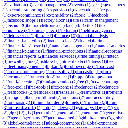
(
2
)
evaluation
(
3
)
event-management
(
2
)
events
(
1
)
excel
(
3
)
exchanges
(
1
)
executive-reporting
(
1
)
expansion
(
1
)
expectations
(
1
)
expo
(
1
)
export-compliance
(
1
)
extensibility
(
2
)
fabric
(
1
)
facebook
(
1
)
facebook-shops
(
1
)
factory-floor
(
1
)
faire
(
1
)
farm-management
(
1
)
fashion
(
6
)
fattura-elettronica
(
1
)
fba
(
1
)
fbr
(
2
)
fda
(
1
)
fda-
compliance
(
3
)
features
(
1
)
fec
(
1
)
fedramp
(
1
)
field-management
(
1
)
field-service
(
1
)
fill-rate
(
1
)
finance
(
10
)
financial-analysis
(
2
)
financial-analytics
(
2
)
financial-close
(
2
)
financial-crime
(
1
)
financial-dashboard
(
1
)
financial-management
(
1
)
financial-metrics
(
1
)
financial-planning
(
1
)
financial-projections
(
1
)
financial-reporting
(
4
)
financial-reports
(
2
)
financial-services
(
3
)
fine-tuning
(
1
)
fintech
(
3
)
firewall
(
1
)
firs
(
2
)
fishbowl
(
1
)
fitment-data
(
1
)
fitness
(
1
)
fleet
(
1
)
fleet-management
(
1
)
flipkart
(
2
)
food-beverage
(
4
)
food-cost
(
1
)
food-manufacturing
(
1
)
food-safety
(
1
)
forecasting
(
9
)
forex
(
1
)
formulas
(
1
)
framework
(
2
)
france
(
1
)
frappe
(
4
)
frappe-cloud
(
1
)
fraud-detection
(
2
)
fraud-prevention
(
2
)
free
(
1
)
free-accounting
(
1
)
free-tool
(
1
)
free-tools
(
1
)
free-zone
(
1
)
freelancer
(
2
)
freelancers
(
1
)
freshbooks
(
2
)
freshdesk
(
1
)
freshsales
(
1
)
freshworks
(
1
)
frontend
(
3
)
fruugo
(
1
)
fta
(
1
)
fulfillment
(
7
)
functions
(
2
)
fund-accounting
(
2
)
fundraising
(
1
)
funnel-builder
(
2
)
funnels
(
4
)
furniture
(
2
)
future
(
3
)
future-of-work
(
1
)
gantt
(
1
)
gateway
(
1
)
gateways
(
1
)
gcc
(
1
)
gcp
(
2
)
gdpr
(
12
)
gds
(
1
)
gemini
(
1
)
general-ai
(
1
)
generation
(
1
)
generative-
ai
(
2
)
geo
(
1
)
germany
(
23
)
getting-started
(
1
)
github-actions
(
3
)
global
(
3
)
global-compliance
(
1
)
global-ecommerce
(
1
)
global-expansion