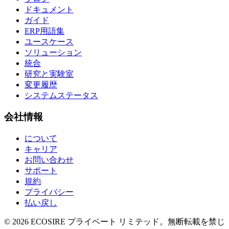
ドキュメント
ガイド
ERP用語集
ユースケース
ソリューション
統合
研究と実験室
変更履歴
システムステータス
会社情報
について
キャリア
お問い合わせ
サポート
規約
プライバシー
払い戻し
©
2026
ECOSIRE プライベート リミテッド。無断転載を禁じ