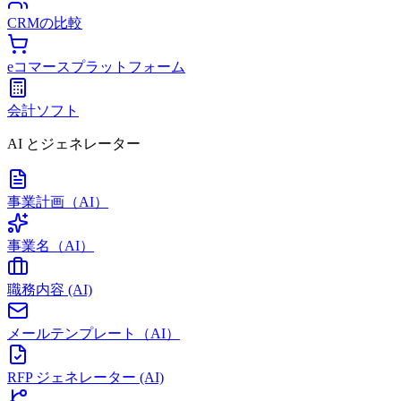
CRMの比較
eコマースプラットフォーム
会計ソフト
AI とジェネレーター
事業計画（AI）
事業名（AI）
職務内容 (AI)
メールテンプレート（AI）
RFP ジェネレーター (AI)