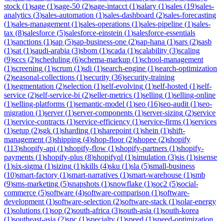
stock
(
1
)
sage
(
1
)
sage-50
(
2
)
sage-intacct
(
1
)
salary
(
1
)
sales
(
19
)
sales-
analytics
(
3
)
sales-automation
(
1
)
sales-dashboard
(
2
)
sales-forecasting
(
1
)
sales-management
(
1
)
sales-operations
(
1
)
sales-pipeline
(
1
)
sales-
tax
(
8
)
salesforce
(
5
)
salesforce-einstein
(
1
)
salesforce-essentials
(
1
)
sanctions
(
1
)
sap
(
5
)
sap-business-one
(
2
)
sap-hana
(
1
)
sars
(
2
)
sasb
(
1
)
sat
(
1
)
saudi-arabia
(
3
)
sbom
(
1
)
scada
(
1
)
scalability
(
3
)
scaling
(
9
)
sccs
(
2
)
scheduling
(
6
)
schema-markup
(
1
)
school-management
(
1
)
screening
(
1
)
scrum
(
1
)
sdi
(
1
)
search-engine
(
1
)
search-optimization
(
2
)
seasonal-collections
(
1
)
security
(
36
)
security-training
(
1
)
segmentation
(
2
)
selection
(
1
)
self-evolving
(
1
)
self-hosted
(
1
)
self-
service
(
2
)
self-service-bi
(
2
)
seller-metrics
(
1
)
selling
(
1
)
selling-online
(
1
)
selling-platforms
(
1
)
semantic-model
(
1
)
seo
(
16
)
seo-audit
(
1
)
seo-
migration
(
1
)
server
(
1
)
server-components
(
1
)
server-sizing
(
2
)
service
(
1
)
service-contracts
(
1
)
service-efficiency
(
1
)
service-firms
(
1
)
services
(
1
)
setup
(
2
)
sgk
(
1
)
sharding
(
1
)
sharepoint
(
1
)
shein
(
1
)
shift-
management
(
3
)
shipping
(
4
)
shop-floor
(
2
)
shopee
(
2
)
shopify
(
113
)
shopify-api
(
1
)
shopify-flow
(
1
)
shopify-partners
(
1
)
shopify-
payments
(
1
)
shopify-plus
(
8
)
shopifyql
(
1
)
simulation
(
3
)
sis
(
1
)
sisense
(
1
)
six-sigma
(
1
)
sizing
(
1
)
skills
(
4
)
sku
(
1
)
sla
(
5
)
small-business
(
10
)
smart-factory
(
1
)
smart-narratives
(
1
)
smart-warehouse
(
1
)
smb
(
9
)
sms-marketing
(
5
)
snapshots
(
1
)
snowflake
(
1
)
soc2
(
5
)
social-
commerce
(
5
)
software
(
4
)
software-comparison
(
1
)
software-
development
(
1
)
software-selection
(
2
)
software-stack
(
1
)
solar-energy
(
1
)
solutions
(
1
)
sop
(
2
)
south-africa
(
3
)
south-asia
(
1
)
south-korea
(
1
)
southeast-asia
(
2
)
spc
(
1
)
specialty
(
1
)
speed
(
1
)
speed-optimization