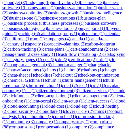
(
1
)
budget
(
3
)
budgeting
(
6
)
build-vs-buy
(
3
)
business
(
13
)
business
software
(
1
)
business-apps
(
1
)
business-automation
(
1
)
business-case
(
2
)
business-continuity
(
2
)
business-growth
(
1
)
business-intelligence
(
26
)
business-one
(
1
)
business-operations
(
1
)
business-plan
(
1
)
business-process
(
8
)
business-processes
(
1
)
business-software
(
1
)
business-strategy
(
12
)
business-tools
(
2
)
buyer-portal
(
1
)
buyers-
guide
(
1
)
caching
(
6
)
calculation-groups
(
1
)
calculators
(
1
)
calendar
(
3
)
california
(
1
)
cam
(
1
)
campaigns
(
4
)
canada
(
1
)
canada-hst
(
1
)
canary
(
1
)
capacity
(
2
)
capacity-planning
(
2
)
carbon-footprint
(
2
)
carbon-tracking
(
3
)
career-plans
(
1
)
cart-abandonment
(
2
)
case-
management
(
2
)
case-study
(
11
)
cash-flow
(
4
)
catalog
(
2
)
catalog-sync
(
1
)
category-pages
(
1
)
ccpa
(
2
)
cdn
(
2
)
certification
(
2
)
cfdi
(
1
)
cfo
(
2
)
change-management
(
6
)
channel-manager
(
1
)
chargebacks
(
1
)
chart-of-accounts
(
3
)
charts
(
1
)
chatbot
(
6
)
chatbots
(
1
)
chatgpt
(
2
)
cheat-sheet
(
1
)
checklist
(
7
)
checkout
(
2
)
checkout-optimization
(
2
)
chemical
(
2
)
china
(
1
)
churn
(
1
)
churn-management
(
1
)
churn-
prediction
(
2
)
churn-reduction
(
1
)
ci-cd
(
7
)
cicd
(
1
)
cin7
(
1
)
circular-
economy
(
1
)
cis
(
1
)
citizen-development
(
3
)
citizen-services
(
1
)
claude
(
2
)
clickfunnels
(
2
)
client-acquisition
(
1
)
client-management
(
2
)
client-
onboarding
(
1
)
client-portal
(
2
)
client-setup
(
1
)
client-success
(
1
)
cloud
(
8
)
cloud-accounting
(
1
)
cloud-cost
(
1
)
cloud-erp
(
3
)
cloud-hosting
(
2
)
cloud-security
(
2
)
cloudflare
(
1
)
clover
(
1
)
clv
(
2
)
cmms
(
1
)
cohort-
analysis
(
2
)
collaboration
(
3
)
colombia
(
1
)
commission-tracking
(
1
)
community
(
3
)
company
(
1
)
company-story
(
1
)
comparison
(
88
)
comparisons
(
1
)
compensation
(
1
)
compiere
(
2
)
compliance