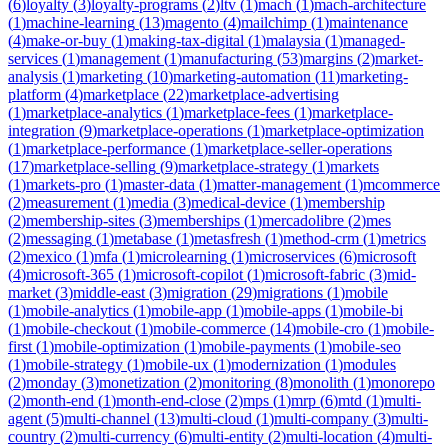
(
6
)
loyalty
(
3
)
loyalty-programs
(
2
)
ltv
(
1
)
mach
(
1
)
mach-architecture
(
1
)
machine-learning
(
13
)
magento
(
4
)
mailchimp
(
1
)
maintenance
(
4
)
make-or-buy
(
1
)
making-tax-digital
(
1
)
malaysia
(
1
)
managed-
services
(
1
)
management
(
1
)
manufacturing
(
53
)
margins
(
2
)
market-
analysis
(
1
)
marketing
(
10
)
marketing-automation
(
11
)
marketing-
platform
(
4
)
marketplace
(
22
)
marketplace-advertising
(
1
)
marketplace-analytics
(
1
)
marketplace-fees
(
1
)
marketplace-
integration
(
9
)
marketplace-operations
(
1
)
marketplace-optimization
(
1
)
marketplace-performance
(
1
)
marketplace-seller-operations
(
17
)
marketplace-selling
(
9
)
marketplace-strategy
(
1
)
markets
(
1
)
markets-pro
(
1
)
master-data
(
1
)
matter-management
(
1
)
mcommerce
(
2
)
measurement
(
1
)
media
(
3
)
medical-device
(
1
)
membership
(
2
)
membership-sites
(
3
)
memberships
(
1
)
mercadolibre
(
2
)
mes
(
2
)
messaging
(
1
)
metabase
(
1
)
metasfresh
(
1
)
method-crm
(
1
)
metrics
(
2
)
mexico
(
1
)
mfa
(
1
)
microlearning
(
1
)
microservices
(
6
)
microsoft
(
4
)
microsoft-365
(
1
)
microsoft-copilot
(
1
)
microsoft-fabric
(
3
)
mid-
market
(
3
)
middle-east
(
3
)
migration
(
29
)
migrations
(
1
)
mobile
(
1
)
mobile-analytics
(
1
)
mobile-app
(
1
)
mobile-apps
(
1
)
mobile-bi
(
1
)
mobile-checkout
(
1
)
mobile-commerce
(
14
)
mobile-cro
(
1
)
mobile-
first
(
1
)
mobile-optimization
(
1
)
mobile-payments
(
1
)
mobile-seo
(
1
)
mobile-strategy
(
1
)
mobile-ux
(
1
)
modernization
(
1
)
modules
(
2
)
monday
(
3
)
monetization
(
2
)
monitoring
(
8
)
monolith
(
1
)
monorepo
(
2
)
month-end
(
1
)
month-end-close
(
2
)
mps
(
1
)
mrp
(
6
)
mtd
(
1
)
multi-
agent
(
5
)
multi-channel
(
13
)
multi-cloud
(
1
)
multi-company
(
3
)
multi-
country
(
2
)
multi-currency
(
6
)
multi-entity
(
2
)
multi-location
(
4
)
multi-