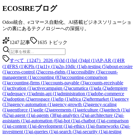
ECOSIREブログ
Odoo統合、eコマース自動化、AI搭載ビジネスソリューショ
ンの裏にあるテクノロジーへの深掘り。
1247
記事
1635
トピック
すべて（1247）
2026
(
6
)
3d
(
1
)
3pl
(
3
)
4pl
(
1
)
AP-AR
(
1
)
HR
(
1
)
IFRS
(
1
)
KPIs
(
1
)
a11y
(
1
)
a2p-10dlc
(
1
)
ab-testing
(
5
)
about-ecosire
(
1
)
access-control
(
2
)
access-rights
(
1
)
accessibility
(
3
)
account-
management
(
1
)
accounting
(
83
)
accounting-comparison
(
1
)
accounting-firms
(
1
)
accounts-payable
(
3
)
accounts-receivable
(
1
)
activation
(
1
)
activecampaign
(
2
)
acumatica
(
1
)
ada
(
2
)
adempiere
(
1
)
adequacy
(
1
)
admin-api
(
1
)
administration
(
1
)
adobe-commerce
(
2
)
adoption
(
2
)
aerospace
(
1
)
afip
(
1
)
africa
(
2
)
aftermarket
(
1
)
agency
(
13
)
agency-automation
(
1
)
agency-growth
(
2
)
agency-scaling
(
1
)
agentforce
(
1
)
agile
(
2
)
agreements
(
1
)
agriculture
(
3
)
agritech
(
1
)
ai
(
62
)
ai-agent
(
1
)
ai-agents
(
38
)
ai-analytics
(
2
)
ai-architecture
(
2
)
ai-
assistants
(
1
)
ai-automation
(
6
)
ai-bot
(
1
)
ai-chatbot
(
1
)
ai-comparison
(
1
)
ai-content
(
1
)
ai-development
(
1
)
ai-ethics
(
1
)
ai-frameworks
(
2
)
ai-
investment
(
1
)
ai-queries
(
1
)
ai-search
(
3
)
ai-security
(
1
)
ai-testing