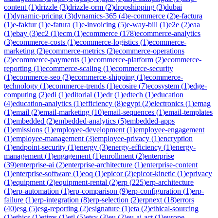
content
(
1
)
drizzle
(
3
)
drizzle-orm
(
2
)
dropshipping
(
3
)
dubai
(
1
)
dynamic-pricing
(
3
)
dynamics-365
(
4
)
e-commerce
(
2
)
e-factura
(
1
)
e-faktur
(
1
)
e-fatura
(
1
)
e-invoicing
(
5
)
e-way-bill
(
1
)
e2e
(
2
)
eaa
(
1
)
ebay
(
3
)
ec2
(
1
)
ecm
(
1
)
ecommerce
(
178
)
ecommerce-analytics
(
3
)
ecommerce-costs
(
1
)
ecommerce-logistics
(
1
)
ecommerce-
marketing
(
2
)
ecommerce-metrics
(
2
)
ecommerce-operations
(
2
)
ecommerce-payments
(
1
)
ecommerce-platform
(
2
)
ecommerce-
reporting
(
1
)
ecommerce-scaling
(
1
)
ecommerce-security
(
1
)
ecommerce-seo
(
3
)
ecommerce-shipping
(
1
)
ecommerce-
technology
(
1
)
ecommerce-trends
(
1
)
ecosire
(
7
)
ecosystem
(
1
)
edge-
computing
(
2
)
edi
(
1
)
editorial
(
1
)
edr
(
1
)
edtech
(
1
)
education
(
4
)
education-analytics
(
1
)
efficiency
(
8
)
egypt
(
2
)
electronics
(
1
)
emag
(
1
)
email
(
2
)
email-marketing
(
10
)
email-sequences
(
1
)
email-templates
(
1
)
embedded
(
2
)
embedded-analytics
(
5
)
embedded-apps
(
1
)
emissions
(
1
)
employee-development
(
1
)
employee-engagement
(
1
)
employee-management
(
3
)
employee-privacy
(
1
)
encryption
(
1
)
endpoint-security
(
1
)
energy
(
3
)
energy-efficiency
(
1
)
energy-
management
(
1
)
engagement
(
1
)
enrollment
(
2
)
enterprise
(
39
)
enterprise-ai
(
2
)
enterprise-architecture
(
1
)
enterprise-content
(
1
)
enterprise-software
(
1
)
eoq
(
1
)
epicor
(
2
)
epicor-kinetic
(
1
)
eprivacy
(
1
)
equipment
(
2
)
equipment-rental
(
2
)
erp
(
225
)
erp-architecture
(
1
)
erp-automation
(
1
)
erp-comparison
(
9
)
erp-configuration
(
1
)
erp-
failure
(
1
)
erp-integration
(
8
)
erp-selection
(
2
)
erpnext
(
18
)
errors
(
40
)
esg
(
5
)
esg-reporting
(
2
)
esignature
(
1
)
eta
(
2
)
ethical-sourcing
(
1
)
ethics
(
1
)
etims
(
1
)
etl
(
5
)
etsy
(
3
)
eu
(
2
)
eu-ai-act
(
1
)
europe