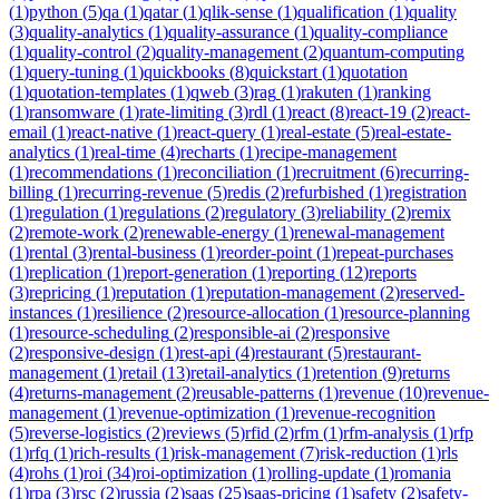
(
1
)
python
(
5
)
qa
(
1
)
qatar
(
1
)
qlik-sense
(
1
)
qualification
(
1
)
quality
(
3
)
quality-analytics
(
1
)
quality-assurance
(
1
)
quality-compliance
(
1
)
quality-control
(
2
)
quality-management
(
2
)
quantum-computing
(
1
)
query-tuning
(
1
)
quickbooks
(
8
)
quickstart
(
1
)
quotation
(
1
)
quotation-templates
(
1
)
qweb
(
3
)
rag
(
1
)
rakuten
(
1
)
ranking
(
1
)
ransomware
(
1
)
rate-limiting
(
3
)
rdl
(
1
)
react
(
8
)
react-19
(
2
)
react-
email
(
1
)
react-native
(
1
)
react-query
(
1
)
real-estate
(
5
)
real-estate-
analytics
(
1
)
real-time
(
4
)
recharts
(
1
)
recipe-management
(
1
)
recommendations
(
1
)
reconciliation
(
1
)
recruitment
(
6
)
recurring-
billing
(
1
)
recurring-revenue
(
5
)
redis
(
2
)
refurbished
(
1
)
registration
(
1
)
regulation
(
1
)
regulations
(
2
)
regulatory
(
3
)
reliability
(
2
)
remix
(
2
)
remote-work
(
2
)
renewable-energy
(
1
)
renewal-management
(
1
)
rental
(
3
)
rental-business
(
1
)
reorder-point
(
1
)
repeat-purchases
(
1
)
replication
(
1
)
report-generation
(
1
)
reporting
(
12
)
reports
(
3
)
repricing
(
1
)
reputation
(
1
)
reputation-management
(
2
)
reserved-
instances
(
1
)
resilience
(
2
)
resource-allocation
(
1
)
resource-planning
(
1
)
resource-scheduling
(
2
)
responsible-ai
(
2
)
responsive
(
2
)
responsive-design
(
1
)
rest-api
(
4
)
restaurant
(
5
)
restaurant-
management
(
1
)
retail
(
13
)
retail-analytics
(
1
)
retention
(
9
)
returns
(
4
)
returns-management
(
2
)
reusable-patterns
(
1
)
revenue
(
10
)
revenue-
management
(
1
)
revenue-optimization
(
1
)
revenue-recognition
(
5
)
reverse-logistics
(
2
)
reviews
(
5
)
rfid
(
2
)
rfm
(
1
)
rfm-analysis
(
1
)
rfp
(
1
)
rfq
(
1
)
rich-results
(
1
)
risk-management
(
7
)
risk-reduction
(
1
)
rls
(
4
)
rohs
(
1
)
roi
(
34
)
roi-optimization
(
1
)
rolling-update
(
1
)
romania
(
1
)
rpa
(
3
)
rsc
(
2
)
russia
(
2
)
saas
(
25
)
saas-pricing
(
1
)
safety
(
2
)
safety-