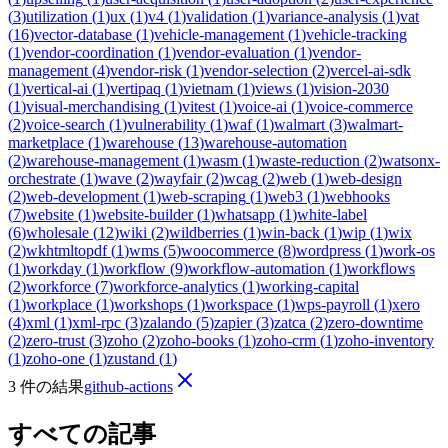
(
3
)
utilization
(
1
)
ux
(
1
)
v4
(
1
)
validation
(
1
)
variance-analysis
(
1
)
vat
(
16
)
vector-database
(
1
)
vehicle-management
(
1
)
vehicle-tracking
(
1
)
vendor-coordination
(
1
)
vendor-evaluation
(
1
)
vendor-
management
(
4
)
vendor-risk
(
1
)
vendor-selection
(
2
)
vercel-ai-sdk
(
1
)
vertical-ai
(
1
)
vertipaq
(
1
)
vietnam
(
1
)
views
(
1
)
vision-2030
(
1
)
visual-merchandising
(
1
)
vitest
(
1
)
voice-ai
(
1
)
voice-commerce
(
2
)
voice-search
(
1
)
vulnerability
(
1
)
waf
(
1
)
walmart
(
3
)
walmart-
marketplace
(
1
)
warehouse
(
13
)
warehouse-automation
(
2
)
warehouse-management
(
1
)
wasm
(
1
)
waste-reduction
(
2
)
watsonx-
orchestrate
(
1
)
wave
(
2
)
wayfair
(
2
)
wcag
(
2
)
web
(
1
)
web-design
(
2
)
web-development
(
1
)
web-scraping
(
1
)
web3
(
1
)
webhooks
(
7
)
website
(
1
)
website-builder
(
1
)
whatsapp
(
1
)
white-label
(
6
)
wholesale
(
12
)
wiki
(
2
)
wildberries
(
1
)
win-back
(
1
)
wip
(
1
)
wix
(
2
)
wkhtmltopdf
(
1
)
wms
(
5
)
woocommerce
(
8
)
wordpress
(
1
)
work-os
(
1
)
workday
(
1
)
workflow
(
9
)
workflow-automation
(
1
)
workflows
(
2
)
workforce
(
7
)
workforce-analytics
(
1
)
working-capital
(
1
)
workplace
(
1
)
workshops
(
1
)
workspace
(
1
)
wps-payroll
(
1
)
xero
(
4
)
xml
(
1
)
xml-rpc
(
3
)
zalando
(
5
)
zapier
(
3
)
zatca
(
2
)
zero-downtime
(
2
)
zero-trust
(
3
)
zoho
(
2
)
zoho-books
(
1
)
zoho-crm
(
1
)
zoho-inventory
(
1
)
zoho-one
(
1
)
zustand
(
1
)
3 件の結果
github-actions
すべての記事