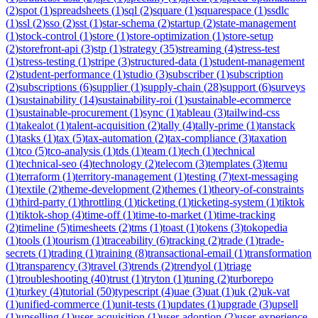
(
2
)
spot
(
1
)
spreadsheets
(
1
)
sql
(
2
)
square
(
1
)
squarespace
(
1
)
ssdlc
(
1
)
ssl
(
2
)
sso
(
2
)
sst
(
1
)
star-schema
(
2
)
startup
(
2
)
state-management
(
1
)
stock-control
(
1
)
store
(
1
)
store-optimization
(
1
)
store-setup
(
2
)
storefront-api
(
3
)
stp
(
1
)
strategy
(
35
)
streaming
(
4
)
stress-test
(
1
)
stress-testing
(
1
)
stripe
(
3
)
structured-data
(
1
)
student-management
(
2
)
student-performance
(
1
)
studio
(
3
)
subscriber
(
1
)
subscription
(
2
)
subscriptions
(
6
)
supplier
(
1
)
supply-chain
(
28
)
support
(
6
)
surveys
(
1
)
sustainability
(
14
)
sustainability-roi
(
1
)
sustainable-ecommerce
(
1
)
sustainable-procurement
(
1
)
sync
(
1
)
tableau
(
3
)
tailwind-css
(
1
)
takealot
(
1
)
talent-acquisition
(
2
)
tally
(
4
)
tally-prime
(
1
)
tanstack
(
1
)
tasks
(
1
)
tax
(
5
)
tax-automation
(
2
)
tax-compliance
(
3
)
taxation
(
1
)
tco
(
5
)
tco-analysis
(
1
)
tds
(
1
)
team
(
1
)
tech
(
1
)
technical
(
1
)
technical-seo
(
4
)
technology
(
2
)
telecom
(
3
)
templates
(
3
)
temu
(
1
)
terraform
(
1
)
territory-management
(
1
)
testing
(
7
)
text-messaging
(
1
)
textile
(
2
)
theme-development
(
2
)
themes
(
1
)
theory-of-constraints
(
1
)
third-party
(
1
)
throttling
(
1
)
ticketing
(
1
)
ticketing-system
(
1
)
tiktok
(
1
)
tiktok-shop
(
4
)
time-off
(
1
)
time-to-market
(
1
)
time-tracking
(
2
)
timeline
(
5
)
timesheets
(
2
)
tms
(
1
)
toast
(
1
)
tokens
(
3
)
tokopedia
(
1
)
tools
(
1
)
tourism
(
1
)
traceability
(
6
)
tracking
(
2
)
trade
(
1
)
trade-
secrets
(
1
)
trading
(
1
)
training
(
8
)
transactional-email
(
1
)
transformation
(
1
)
transparency
(
3
)
travel
(
3
)
trends
(
2
)
trendyol
(
1
)
triage
(
1
)
troubleshooting
(
40
)
trust
(
1
)
tryton
(
1
)
tuning
(
2
)
turborepo
(
1
)
turkey
(
4
)
tutorial
(
50
)
typescript
(
4
)
uae
(
3
)
uat
(
1
)
uk
(
2
)
uk-vat
(
1
)
unified-commerce
(
1
)
unit-tests
(
1
)
updates
(
1
)
upgrade
(
3
)
upsell
(
1
)
upselling
(
1
)
user-acquisition
(
1
)
user-adoption
(
2
)
user-experience