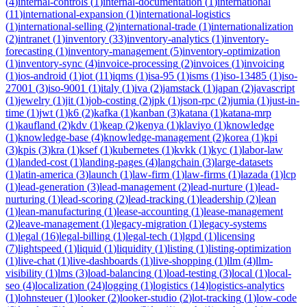
(
4
)
internal-controls
(
1
)
internal-documentation
(
1
)
international
(
11
)
international-expansion
(
1
)
international-logistics
(
1
)
international-selling
(
2
)
international-trade
(
1
)
internationalization
(
2
)
intranet
(
1
)
inventory
(
33
)
inventory-analytics
(
1
)
inventory-
forecasting
(
1
)
inventory-management
(
5
)
inventory-optimization
(
1
)
inventory-sync
(
4
)
invoice-processing
(
2
)
invoices
(
1
)
invoicing
(
1
)
ios-android
(
1
)
iot
(
11
)
iqms
(
1
)
isa-95
(
1
)
isms
(
1
)
iso-13485
(
1
)
iso-
27001
(
3
)
iso-9001
(
1
)
italy
(
1
)
iva
(
2
)
jamstack
(
1
)
japan
(
2
)
javascript
(
1
)
jewelry
(
1
)
jit
(
1
)
job-costing
(
2
)
jpk
(
1
)
json-rpc
(
2
)
jumia
(
1
)
just-in-
time
(
1
)
jwt
(
1
)
k6
(
2
)
kafka
(
1
)
kanban
(
3
)
katana
(
1
)
katana-mrp
(
1
)
kaufland
(
2
)
kdv
(
1
)
keap
(
2
)
kenya
(
1
)
klaviyo
(
1
)
knowledge
(
1
)
knowledge-base
(
4
)
knowledge-management
(
2
)
korea
(
1
)
kpi
(
3
)
kpis
(
3
)
kra
(
1
)
ksef
(
1
)
kubernetes
(
1
)
kvkk
(
1
)
kyc
(
1
)
labor-law
(
1
)
landed-cost
(
1
)
landing-pages
(
4
)
langchain
(
3
)
large-datasets
(
1
)
latin-america
(
3
)
launch
(
1
)
law-firm
(
1
)
law-firms
(
1
)
lazada
(
1
)
lcp
(
1
)
lead-generation
(
3
)
lead-management
(
2
)
lead-nurture
(
1
)
lead-
nurturing
(
1
)
lead-scoring
(
2
)
lead-tracking
(
1
)
leadership
(
2
)
lean
(
1
)
lean-manufacturing
(
1
)
lease-accounting
(
1
)
lease-management
(
2
)
leave-management
(
1
)
legacy-migration
(
1
)
legacy-systems
(
1
)
legal
(
16
)
legal-billing
(
1
)
legal-tech
(
1
)
lgpd
(
1
)
licensing
(
7
)
lightspeed
(
1
)
liquid
(
1
)
liquidity
(
1
)
listing
(
1
)
listing-optimization
(
1
)
live-chat
(
1
)
live-dashboards
(
1
)
live-shopping
(
1
)
llm
(
4
)
llm-
visibility
(
1
)
lms
(
3
)
load-balancing
(
1
)
load-testing
(
3
)
local
(
1
)
local-
seo
(
4
)
localization
(
24
)
logging
(
1
)
logistics
(
14
)
logistics-analytics
(
1
)
lohnsteuer
(
1
)
looker
(
2
)
looker-studio
(
2
)
lot-tracking
(
1
)
low-code