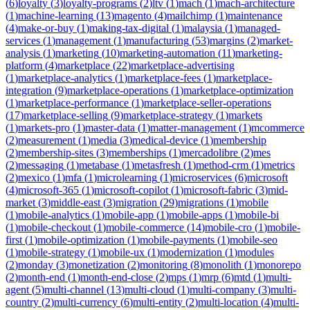
(
6
)
loyalty
(
3
)
loyalty-programs
(
2
)
ltv
(
1
)
mach
(
1
)
mach-architecture
(
1
)
machine-learning
(
13
)
magento
(
4
)
mailchimp
(
1
)
maintenance
(
4
)
make-or-buy
(
1
)
making-tax-digital
(
1
)
malaysia
(
1
)
managed-
services
(
1
)
management
(
1
)
manufacturing
(
53
)
margins
(
2
)
market-
analysis
(
1
)
marketing
(
10
)
marketing-automation
(
11
)
marketing-
platform
(
4
)
marketplace
(
22
)
marketplace-advertising
(
1
)
marketplace-analytics
(
1
)
marketplace-fees
(
1
)
marketplace-
integration
(
9
)
marketplace-operations
(
1
)
marketplace-optimization
(
1
)
marketplace-performance
(
1
)
marketplace-seller-operations
(
17
)
marketplace-selling
(
9
)
marketplace-strategy
(
1
)
markets
(
1
)
markets-pro
(
1
)
master-data
(
1
)
matter-management
(
1
)
mcommerce
(
2
)
measurement
(
1
)
media
(
3
)
medical-device
(
1
)
membership
(
2
)
membership-sites
(
3
)
memberships
(
1
)
mercadolibre
(
2
)
mes
(
2
)
messaging
(
1
)
metabase
(
1
)
metasfresh
(
1
)
method-crm
(
1
)
metrics
(
2
)
mexico
(
1
)
mfa
(
1
)
microlearning
(
1
)
microservices
(
6
)
microsoft
(
4
)
microsoft-365
(
1
)
microsoft-copilot
(
1
)
microsoft-fabric
(
3
)
mid-
market
(
3
)
middle-east
(
3
)
migration
(
29
)
migrations
(
1
)
mobile
(
1
)
mobile-analytics
(
1
)
mobile-app
(
1
)
mobile-apps
(
1
)
mobile-bi
(
1
)
mobile-checkout
(
1
)
mobile-commerce
(
14
)
mobile-cro
(
1
)
mobile-
first
(
1
)
mobile-optimization
(
1
)
mobile-payments
(
1
)
mobile-seo
(
1
)
mobile-strategy
(
1
)
mobile-ux
(
1
)
modernization
(
1
)
modules
(
2
)
monday
(
3
)
monetization
(
2
)
monitoring
(
8
)
monolith
(
1
)
monorepo
(
2
)
month-end
(
1
)
month-end-close
(
2
)
mps
(
1
)
mrp
(
6
)
mtd
(
1
)
multi-
agent
(
5
)
multi-channel
(
13
)
multi-cloud
(
1
)
multi-company
(
3
)
multi-
country
(
2
)
multi-currency
(
6
)
multi-entity
(
2
)
multi-location
(
4
)
multi-