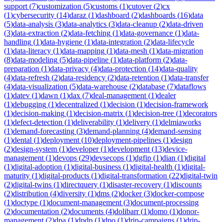
support
(
7
)
customization
(
5
)
customs
(
1
)
cutover
(
2
)
cx
(
1
)
cybersecurity
(
14
)
daraz
(
1
)
dashboard
(
2
)
dashboards
(
16
)
data
(
5
)
data-analysis
(
3
)
data-analytics
(
3
)
data-cleanup
(
2
)
data-driven
(
3
)
data-extraction
(
2
)
data-fetching
(
1
)
data-governance
(
1
)
data-
handling
(
1
)
data-hygiene
(
1
)
data-integration
(
2
)
data-lifecycle
(
1
)
data-literacy
(
1
)
data-mapping
(
1
)
data-mesh
(
1
)
data-migration
(
8
)
data-modeling
(
5
)
data-pipeline
(
1
)
data-platform
(
2
)
data-
preparation
(
1
)
data-privacy
(
4
)
data-protection
(
14
)
data-quality
(
4
)
data-refresh
(
2
)
data-residency
(
2
)
data-retention
(
1
)
data-transfer
(
4
)
data-visualization
(
5
)
data-warehouse
(
2
)
database
(
7
)
dataflows
(
1
)
datev
(
1
)
dawn
(
1
)
dax
(
7
)
deal-management
(
1
)
dealer
(
1
)
debugging
(
1
)
decentralized
(
1
)
decision
(
1
)
decision-framework
(
1
)
decision-making
(
1
)
decision-matrix
(
1
)
decision-tree
(
1
)
decorators
(
1
)
defect-detection
(
1
)
deliverability
(
1
)
delivery
(
1
)
delmiaworks
(
1
)
demand-forecasting
(
3
)
demand-planning
(
4
)
demand-sensing
(
1
)
dental
(
1
)
deployment
(
10
)
deployment-pipelines
(
1
)
design
(
2
)
design-system
(
1
)
developer
(
1
)
development
(
13
)
device-
management
(
1
)
devops
(
29
)
devsecops
(
1
)
dgfip
(
1
)
dian
(
1
)
digital
(
1
)
digital-adoption
(
1
)
digital-business
(
1
)
digital-health
(
1
)
digital-
maturity
(
1
)
digital-products
(
1
)
digital-transformation
(
22
)
digital-twin
(
2
)
digital-twins
(
1
)
directquery
(
1
)
disaster-recovery
(
1
)
discounts
(
2
)
distribution
(
4
)
diversity
(
1
)
dms
(
2
)
docker
(
3
)
docker-compose
(
1
)
doctype
(
1
)
document-management
(
3
)
document-processing
(
2
)
documentation
(
2
)
documents
(
4
)
dolibarr
(
1
)
domo
(
1
)
donor-
management
(
2
)
dpa
(
1
)
dpdp
(
1
)
dpo
(
1
)
drip-campaigns
(
1
)
drip-