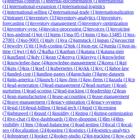
(
4
)
internal-controls
(
1
)
internal-documentation
(
1
)
international
(
11
)
international-expansion
(
1
)
international-logistics
(
1
)
international-selling
(
2
)
international-trade
(
1
)
internationalization
(
2
)
intranet
(
1
)
inventory
(
33
)
inventory-analytics
(
1
)
inventory-
forecasting
(
1
)
inventory-management
(
5
)
inventory-optimization
(
1
)
inventory-sync
(
4
)
invoice-processing
(
2
)
invoices
(
1
)
invoicing
(
1
)
ios-android
(
1
)
iot
(
11
)
iqms
(
1
)
isa-95
(
1
)
isms
(
1
)
iso-13485
(
1
)
iso-
27001
(
3
)
iso-9001
(
1
)
italy
(
1
)
iva
(
2
)
jamstack
(
1
)
japan
(
2
)
javascript
(
1
)
jewelry
(
1
)
jit
(
1
)
job-costing
(
2
)
jpk
(
1
)
json-rpc
(
2
)
jumia
(
1
)
just-in-
time
(
1
)
jwt
(
1
)
k6
(
2
)
kafka
(
1
)
kanban
(
3
)
katana
(
1
)
katana-mrp
(
1
)
kaufland
(
2
)
kdv
(
1
)
keap
(
2
)
kenya
(
1
)
klaviyo
(
1
)
knowledge
(
1
)
knowledge-base
(
4
)
knowledge-management
(
2
)
korea
(
1
)
kpi
(
3
)
kpis
(
3
)
kra
(
1
)
ksef
(
1
)
kubernetes
(
1
)
kvkk
(
1
)
kyc
(
1
)
labor-law
(
1
)
landed-cost
(
1
)
landing-pages
(
4
)
langchain
(
3
)
large-datasets
(
1
)
latin-america
(
3
)
launch
(
1
)
law-firm
(
1
)
law-firms
(
1
)
lazada
(
1
)
lcp
(
1
)
lead-generation
(
3
)
lead-management
(
2
)
lead-nurture
(
1
)
lead-
nurturing
(
1
)
lead-scoring
(
2
)
lead-tracking
(
1
)
leadership
(
2
)
lean
(
1
)
lean-manufacturing
(
1
)
lease-accounting
(
1
)
lease-management
(
2
)
leave-management
(
1
)
legacy-migration
(
1
)
legacy-systems
(
1
)
legal
(
16
)
legal-billing
(
1
)
legal-tech
(
1
)
lgpd
(
1
)
licensing
(
7
)
lightspeed
(
1
)
liquid
(
1
)
liquidity
(
1
)
listing
(
1
)
listing-optimization
(
1
)
live-chat
(
1
)
live-dashboards
(
1
)
live-shopping
(
1
)
llm
(
4
)
llm-
visibility
(
1
)
lms
(
3
)
load-balancing
(
1
)
load-testing
(
3
)
local
(
1
)
local-
seo
(
4
)
localization
(
24
)
logging
(
1
)
logistics
(
14
)
logistics-analytics
(
1
)
lohnsteuer
(
1
)
looker
(
2
)
looker-studio
(
2
)
lot-tracking
(
1
)
low-code