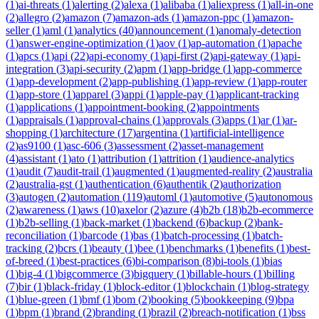
(
1
)
ai-threats
(
1
)
alerting
(
2
)
alexa
(
1
)
alibaba
(
1
)
aliexpress
(
1
)
all-in-one
(
2
)
allegro
(
2
)
amazon
(
7
)
amazon-ads
(
1
)
amazon-ppc
(
1
)
amazon-
seller
(
1
)
aml
(
1
)
analytics
(
40
)
announcement
(
1
)
anomaly-detection
(
1
)
answer-engine-optimization
(
1
)
aov
(
1
)
ap-automation
(
1
)
apache
(
1
)
apcs
(
1
)
api
(
22
)
api-economy
(
1
)
api-first
(
2
)
api-gateway
(
1
)
api-
integration
(
3
)
api-security
(
2
)
apm
(
1
)
app-bridge
(
1
)
app-commerce
(
1
)
app-development
(
2
)
app-publishing
(
1
)
app-review
(
1
)
app-router
(
1
)
app-store
(
1
)
apparel
(
3
)
appi
(
1
)
apple-pay
(
1
)
applicant-tracking
(
1
)
applications
(
1
)
appointment-booking
(
2
)
appointments
(
1
)
appraisals
(
1
)
approval-chains
(
1
)
approvals
(
3
)
apps
(
1
)
ar
(
1
)
ar-
shopping
(
1
)
architecture
(
17
)
argentina
(
1
)
artificial-intelligence
(
2
)
as9100
(
1
)
asc-606
(
3
)
assessment
(
2
)
asset-management
(
4
)
assistant
(
1
)
ato
(
1
)
attribution
(
1
)
attrition
(
1
)
audience-analytics
(
1
)
audit
(
7
)
audit-trail
(
1
)
augmented
(
1
)
augmented-reality
(
2
)
australia
(
2
)
australia-gst
(
1
)
authentication
(
6
)
authentik
(
2
)
authorization
(
3
)
autogen
(
2
)
automation
(
119
)
automl
(
1
)
automotive
(
5
)
autonomous
(
2
)
awareness
(
1
)
aws
(
10
)
axelor
(
2
)
azure
(
4
)
b2b
(
18
)
b2b-ecommerce
(
1
)
b2b-selling
(
1
)
back-market
(
1
)
backend
(
6
)
backup
(
2
)
bank-
reconciliation
(
1
)
barcode
(
1
)
bas
(
1
)
batch-processing
(
1
)
batch-
tracking
(
2
)
bcrs
(
1
)
beauty
(
1
)
bee
(
1
)
benchmarks
(
1
)
benefits
(
1
)
best-
of-breed
(
1
)
best-practices
(
6
)
bi-comparison
(
8
)
bi-tools
(
1
)
bias
(
1
)
big-4
(
1
)
bigcommerce
(
3
)
bigquery
(
1
)
billable-hours
(
1
)
billing
(
7
)
bir
(
1
)
black-friday
(
1
)
block-editor
(
1
)
blockchain
(
1
)
blog-strategy
(
1
)
blue-green
(
1
)
bmf
(
1
)
bom
(
2
)
booking
(
5
)
bookkeeping
(
9
)
bpa
(
1
)
bpm
(
1
)
brand
(
2
)
branding
(
1
)
brazil
(
2
)
breach-notification
(
1
)
bss