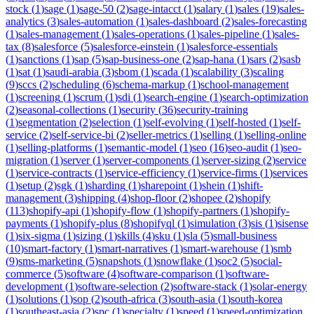
stock
(
1
)
sage
(
1
)
sage-50
(
2
)
sage-intacct
(
1
)
salary
(
1
)
sales
(
19
)
sales-
analytics
(
3
)
sales-automation
(
1
)
sales-dashboard
(
2
)
sales-forecasting
(
1
)
sales-management
(
1
)
sales-operations
(
1
)
sales-pipeline
(
1
)
sales-
tax
(
8
)
salesforce
(
5
)
salesforce-einstein
(
1
)
salesforce-essentials
(
1
)
sanctions
(
1
)
sap
(
5
)
sap-business-one
(
2
)
sap-hana
(
1
)
sars
(
2
)
sasb
(
1
)
sat
(
1
)
saudi-arabia
(
3
)
sbom
(
1
)
scada
(
1
)
scalability
(
3
)
scaling
(
9
)
sccs
(
2
)
scheduling
(
6
)
schema-markup
(
1
)
school-management
(
1
)
screening
(
1
)
scrum
(
1
)
sdi
(
1
)
search-engine
(
1
)
search-optimization
(
2
)
seasonal-collections
(
1
)
security
(
36
)
security-training
(
1
)
segmentation
(
2
)
selection
(
1
)
self-evolving
(
1
)
self-hosted
(
1
)
self-
service
(
2
)
self-service-bi
(
2
)
seller-metrics
(
1
)
selling
(
1
)
selling-online
(
1
)
selling-platforms
(
1
)
semantic-model
(
1
)
seo
(
16
)
seo-audit
(
1
)
seo-
migration
(
1
)
server
(
1
)
server-components
(
1
)
server-sizing
(
2
)
service
(
1
)
service-contracts
(
1
)
service-efficiency
(
1
)
service-firms
(
1
)
services
(
1
)
setup
(
2
)
sgk
(
1
)
sharding
(
1
)
sharepoint
(
1
)
shein
(
1
)
shift-
management
(
3
)
shipping
(
4
)
shop-floor
(
2
)
shopee
(
2
)
shopify
(
113
)
shopify-api
(
1
)
shopify-flow
(
1
)
shopify-partners
(
1
)
shopify-
payments
(
1
)
shopify-plus
(
8
)
shopifyql
(
1
)
simulation
(
3
)
sis
(
1
)
sisense
(
1
)
six-sigma
(
1
)
sizing
(
1
)
skills
(
4
)
sku
(
1
)
sla
(
5
)
small-business
(
10
)
smart-factory
(
1
)
smart-narratives
(
1
)
smart-warehouse
(
1
)
smb
(
9
)
sms-marketing
(
5
)
snapshots
(
1
)
snowflake
(
1
)
soc2
(
5
)
social-
commerce
(
5
)
software
(
4
)
software-comparison
(
1
)
software-
development
(
1
)
software-selection
(
2
)
software-stack
(
1
)
solar-energy
(
1
)
solutions
(
1
)
sop
(
2
)
south-africa
(
3
)
south-asia
(
1
)
south-korea
(
1
)
southeast-asia
(
2
)
spc
(
1
)
specialty
(
1
)
speed
(
1
)
speed-optimization