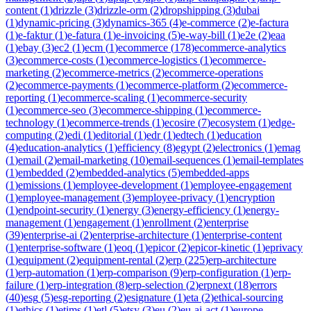
content
(
1
)
drizzle
(
3
)
drizzle-orm
(
2
)
dropshipping
(
3
)
dubai
(
1
)
dynamic-pricing
(
3
)
dynamics-365
(
4
)
e-commerce
(
2
)
e-factura
(
1
)
e-faktur
(
1
)
e-fatura
(
1
)
e-invoicing
(
5
)
e-way-bill
(
1
)
e2e
(
2
)
eaa
(
1
)
ebay
(
3
)
ec2
(
1
)
ecm
(
1
)
ecommerce
(
178
)
ecommerce-analytics
(
3
)
ecommerce-costs
(
1
)
ecommerce-logistics
(
1
)
ecommerce-
marketing
(
2
)
ecommerce-metrics
(
2
)
ecommerce-operations
(
2
)
ecommerce-payments
(
1
)
ecommerce-platform
(
2
)
ecommerce-
reporting
(
1
)
ecommerce-scaling
(
1
)
ecommerce-security
(
1
)
ecommerce-seo
(
3
)
ecommerce-shipping
(
1
)
ecommerce-
technology
(
1
)
ecommerce-trends
(
1
)
ecosire
(
7
)
ecosystem
(
1
)
edge-
computing
(
2
)
edi
(
1
)
editorial
(
1
)
edr
(
1
)
edtech
(
1
)
education
(
4
)
education-analytics
(
1
)
efficiency
(
8
)
egypt
(
2
)
electronics
(
1
)
emag
(
1
)
email
(
2
)
email-marketing
(
10
)
email-sequences
(
1
)
email-templates
(
1
)
embedded
(
2
)
embedded-analytics
(
5
)
embedded-apps
(
1
)
emissions
(
1
)
employee-development
(
1
)
employee-engagement
(
1
)
employee-management
(
3
)
employee-privacy
(
1
)
encryption
(
1
)
endpoint-security
(
1
)
energy
(
3
)
energy-efficiency
(
1
)
energy-
management
(
1
)
engagement
(
1
)
enrollment
(
2
)
enterprise
(
39
)
enterprise-ai
(
2
)
enterprise-architecture
(
1
)
enterprise-content
(
1
)
enterprise-software
(
1
)
eoq
(
1
)
epicor
(
2
)
epicor-kinetic
(
1
)
eprivacy
(
1
)
equipment
(
2
)
equipment-rental
(
2
)
erp
(
225
)
erp-architecture
(
1
)
erp-automation
(
1
)
erp-comparison
(
9
)
erp-configuration
(
1
)
erp-
failure
(
1
)
erp-integration
(
8
)
erp-selection
(
2
)
erpnext
(
18
)
errors
(
40
)
esg
(
5
)
esg-reporting
(
2
)
esignature
(
1
)
eta
(
2
)
ethical-sourcing
(
1
)
ethics
(
1
)
etims
(
1
)
etl
(
5
)
etsy
(
3
)
eu
(
2
)
eu-ai-act
(
1
)
europe