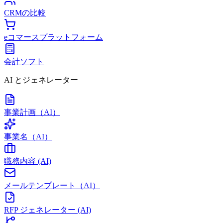
CRMの比較
eコマースプラットフォーム
会計ソフト
AI とジェネレーター
事業計画（AI）
事業名（AI）
職務内容 (AI)
メールテンプレート（AI）
RFP ジェネレーター (AI)