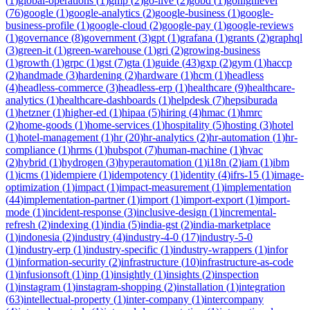
(
1
)
global-operations
(
1
)
gmp
(
2
)
go-live
(
2
)
gobd
(
1
)
gohighlevel
(
76
)
google
(
1
)
google-analytics
(
2
)
google-business
(
1
)
google-
business-profile
(
1
)
google-cloud
(
2
)
google-pay
(
1
)
google-reviews
(
1
)
governance
(
8
)
government
(
3
)
gpt
(
1
)
grafana
(
1
)
grants
(
2
)
graphql
(
3
)
green-it
(
1
)
green-warehouse
(
1
)
gri
(
2
)
growing-business
(
1
)
growth
(
1
)
grpc
(
1
)
gst
(
7
)
gta
(
1
)
guide
(
43
)
gxp
(
2
)
gym
(
1
)
haccp
(
2
)
handmade
(
3
)
hardening
(
2
)
hardware
(
1
)
hcm
(
1
)
headless
(
4
)
headless-commerce
(
3
)
headless-erp
(
1
)
healthcare
(
9
)
healthcare-
analytics
(
1
)
healthcare-dashboards
(
1
)
helpdesk
(
7
)
hepsiburada
(
1
)
hetzner
(
1
)
higher-ed
(
1
)
hipaa
(
5
)
hiring
(
4
)
hmac
(
1
)
hmrc
(
2
)
home-goods
(
1
)
home-services
(
1
)
hospitality
(
5
)
hosting
(
3
)
hotel
(
1
)
hotel-management
(
1
)
hr
(
20
)
hr-analytics
(
2
)
hr-automation
(
1
)
hr-
compliance
(
1
)
hrms
(
1
)
hubspot
(
7
)
human-machine
(
1
)
hvac
(
2
)
hybrid
(
1
)
hydrogen
(
3
)
hyperautomation
(
1
)
i18n
(
2
)
iam
(
1
)
ibm
(
1
)
icms
(
1
)
idempiere
(
1
)
idempotency
(
1
)
identity
(
4
)
ifrs-15
(
1
)
image-
optimization
(
1
)
impact
(
1
)
impact-measurement
(
1
)
implementation
(
44
)
implementation-partner
(
1
)
import
(
1
)
import-export
(
1
)
import-
mode
(
1
)
incident-response
(
3
)
inclusive-design
(
1
)
incremental-
refresh
(
2
)
indexing
(
1
)
india
(
5
)
india-gst
(
2
)
india-marketplace
(
1
)
indonesia
(
2
)
industry
(
4
)
industry-4-0
(
17
)
industry-5-0
(
1
)
industry-erp
(
1
)
industry-specific
(
1
)
industry-wrappers
(
1
)
infor
(
1
)
information-security
(
2
)
infrastructure
(
10
)
infrastructure-as-code
(
1
)
infusionsoft
(
1
)
inp
(
1
)
insightly
(
1
)
insights
(
2
)
inspection
(
1
)
instagram
(
1
)
instagram-shopping
(
2
)
installation
(
1
)
integration
(
63
)
intellectual-property
(
1
)
inter-company
(
1
)
intercompany