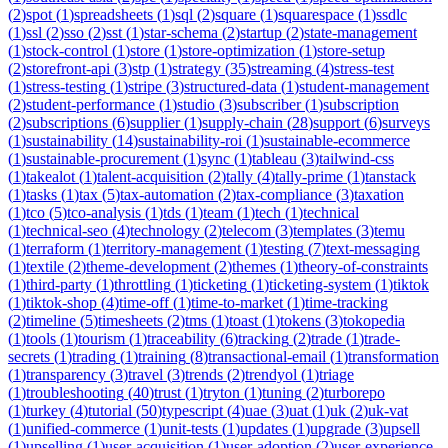
(
2
)
spot
(
1
)
spreadsheets
(
1
)
sql
(
2
)
square
(
1
)
squarespace
(
1
)
ssdlc
(
1
)
ssl
(
2
)
sso
(
2
)
sst
(
1
)
star-schema
(
2
)
startup
(
2
)
state-management
(
1
)
stock-control
(
1
)
store
(
1
)
store-optimization
(
1
)
store-setup
(
2
)
storefront-api
(
3
)
stp
(
1
)
strategy
(
35
)
streaming
(
4
)
stress-test
(
1
)
stress-testing
(
1
)
stripe
(
3
)
structured-data
(
1
)
student-management
(
2
)
student-performance
(
1
)
studio
(
3
)
subscriber
(
1
)
subscription
(
2
)
subscriptions
(
6
)
supplier
(
1
)
supply-chain
(
28
)
support
(
6
)
surveys
(
1
)
sustainability
(
14
)
sustainability-roi
(
1
)
sustainable-ecommerce
(
1
)
sustainable-procurement
(
1
)
sync
(
1
)
tableau
(
3
)
tailwind-css
(
1
)
takealot
(
1
)
talent-acquisition
(
2
)
tally
(
4
)
tally-prime
(
1
)
tanstack
(
1
)
tasks
(
1
)
tax
(
5
)
tax-automation
(
2
)
tax-compliance
(
3
)
taxation
(
1
)
tco
(
5
)
tco-analysis
(
1
)
tds
(
1
)
team
(
1
)
tech
(
1
)
technical
(
1
)
technical-seo
(
4
)
technology
(
2
)
telecom
(
3
)
templates
(
3
)
temu
(
1
)
terraform
(
1
)
territory-management
(
1
)
testing
(
7
)
text-messaging
(
1
)
textile
(
2
)
theme-development
(
2
)
themes
(
1
)
theory-of-constraints
(
1
)
third-party
(
1
)
throttling
(
1
)
ticketing
(
1
)
ticketing-system
(
1
)
tiktok
(
1
)
tiktok-shop
(
4
)
time-off
(
1
)
time-to-market
(
1
)
time-tracking
(
2
)
timeline
(
5
)
timesheets
(
2
)
tms
(
1
)
toast
(
1
)
tokens
(
3
)
tokopedia
(
1
)
tools
(
1
)
tourism
(
1
)
traceability
(
6
)
tracking
(
2
)
trade
(
1
)
trade-
secrets
(
1
)
trading
(
1
)
training
(
8
)
transactional-email
(
1
)
transformation
(
1
)
transparency
(
3
)
travel
(
3
)
trends
(
2
)
trendyol
(
1
)
triage
(
1
)
troubleshooting
(
40
)
trust
(
1
)
tryton
(
1
)
tuning
(
2
)
turborepo
(
1
)
turkey
(
4
)
tutorial
(
50
)
typescript
(
4
)
uae
(
3
)
uat
(
1
)
uk
(
2
)
uk-vat
(
1
)
unified-commerce
(
1
)
unit-tests
(
1
)
updates
(
1
)
upgrade
(
3
)
upsell
(
1
)
upselling
(
1
)
user-acquisition
(
1
)
user-adoption
(
2
)
user-experience