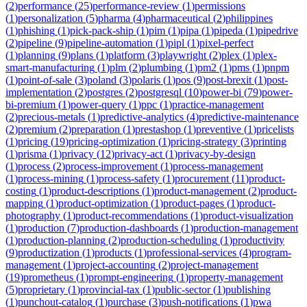
(
2
)
performance
(
25
)
performance-review
(
1
)
permissions
(
1
)
personalization
(
5
)
pharma
(
4
)
pharmaceutical
(
2
)
philippines
(
1
)
phishing
(
1
)
pick-pack-ship
(
1
)
pim
(
1
)
pipa
(
1
)
pipeda
(
1
)
pipedrive
(
2
)
pipeline
(
9
)
pipeline-automation
(
1
)
pipl
(
1
)
pixel-perfect
(
1
)
planning
(
9
)
plans
(
1
)
platform
(
3
)
playwright
(
2
)
plex
(
1
)
plex-
smart-manufacturing
(
1
)
plm
(
2
)
plumbing
(
1
)
pm2
(
1
)
pms
(
1
)
pnpm
(
1
)
point-of-sale
(
3
)
poland
(
3
)
polaris
(
1
)
pos
(
9
)
post-brexit
(
1
)
post-
implementation
(
2
)
postgres
(
2
)
postgresql
(
10
)
power-bi
(
79
)
power-
bi-premium
(
1
)
power-query
(
1
)
ppc
(
1
)
practice-management
(
2
)
precious-metals
(
1
)
predictive-analytics
(
4
)
predictive-maintenance
(
2
)
premium
(
2
)
preparation
(
1
)
prestashop
(
1
)
preventive
(
1
)
pricelists
(
1
)
pricing
(
19
)
pricing-optimization
(
1
)
pricing-strategy
(
3
)
printing
(
1
)
prisma
(
1
)
privacy
(
12
)
privacy-act
(
1
)
privacy-by-design
(
1
)
process
(
2
)
process-improvement
(
1
)
process-management
(
1
)
process-mining
(
1
)
process-safety
(
1
)
procurement
(
11
)
product-
costing
(
1
)
product-descriptions
(
1
)
product-management
(
2
)
product-
mapping
(
1
)
product-optimization
(
1
)
product-pages
(
1
)
product-
photography
(
1
)
product-recommendations
(
1
)
product-visualization
(
1
)
production
(
7
)
production-dashboards
(
1
)
production-management
(
1
)
production-planning
(
2
)
production-scheduling
(
1
)
productivity
(
9
)
productization
(
1
)
products
(
1
)
professional-services
(
4
)
program-
management
(
1
)
project-accounting
(
2
)
project-management
(
19
)
prometheus
(
1
)
prompt-engineering
(
1
)
property-management
(
5
)
proprietary
(
1
)
provincial-tax
(
1
)
public-sector
(
1
)
publishing
(
1
)
punchout-catalog
(
1
)
purchase
(
3
)
push-notifications
(
1
)
pwa