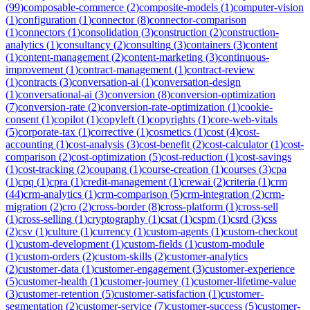
(
99
)
composable-commerce
(
2
)
composite-models
(
1
)
computer-vision
(
1
)
configuration
(
1
)
connector
(
8
)
connector-comparison
(
1
)
connectors
(
1
)
consolidation
(
3
)
construction
(
2
)
construction-
analytics
(
1
)
consultancy
(
2
)
consulting
(
3
)
containers
(
3
)
content
(
1
)
content-management
(
2
)
content-marketing
(
3
)
continuous-
improvement
(
1
)
contract-management
(
1
)
contract-review
(
1
)
contracts
(
3
)
conversation-ai
(
1
)
conversation-design
(
1
)
conversational-ai
(
3
)
conversion
(
8
)
conversion-optimization
(
7
)
conversion-rate
(
2
)
conversion-rate-optimization
(
1
)
cookie-
consent
(
1
)
copilot
(
1
)
copyleft
(
1
)
copyrights
(
1
)
core-web-vitals
(
5
)
corporate-tax
(
1
)
corrective
(
1
)
cosmetics
(
1
)
cost
(
4
)
cost-
accounting
(
1
)
cost-analysis
(
3
)
cost-benefit
(
2
)
cost-calculator
(
1
)
cost-
comparison
(
2
)
cost-optimization
(
5
)
cost-reduction
(
1
)
cost-savings
(
1
)
cost-tracking
(
2
)
coupang
(
1
)
course-creation
(
1
)
courses
(
3
)
cpa
(
1
)
cpq
(
1
)
cpra
(
1
)
credit-management
(
1
)
crewai
(
2
)
criteria
(
1
)
crm
(
44
)
crm-analytics
(
1
)
crm-comparison
(
5
)
crm-integration
(
2
)
crm-
migration
(
2
)
cro
(
2
)
cross-border
(
8
)
cross-platform
(
1
)
cross-sell
(
1
)
cross-selling
(
1
)
cryptography
(
1
)
csat
(
1
)
cspm
(
1
)
csrd
(
3
)
css
(
2
)
csv
(
1
)
culture
(
1
)
currency
(
1
)
custom-agents
(
1
)
custom-checkout
(
1
)
custom-development
(
1
)
custom-fields
(
1
)
custom-module
(
1
)
custom-orders
(
2
)
custom-skills
(
2
)
customer-analytics
(
2
)
customer-data
(
1
)
customer-engagement
(
3
)
customer-experience
(
5
)
customer-health
(
1
)
customer-journey
(
1
)
customer-lifetime-value
(
3
)
customer-retention
(
5
)
customer-satisfaction
(
1
)
customer-
segmentation
(
2
)
customer-service
(
7
)
customer-success
(
5
)
customer-