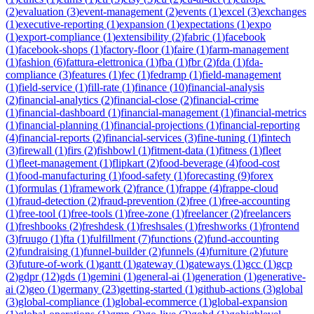
(
2
)
evaluation
(
3
)
event-management
(
2
)
events
(
1
)
excel
(
3
)
exchanges
(
1
)
executive-reporting
(
1
)
expansion
(
1
)
expectations
(
1
)
expo
(
1
)
export-compliance
(
1
)
extensibility
(
2
)
fabric
(
1
)
facebook
(
1
)
facebook-shops
(
1
)
factory-floor
(
1
)
faire
(
1
)
farm-management
(
1
)
fashion
(
6
)
fattura-elettronica
(
1
)
fba
(
1
)
fbr
(
2
)
fda
(
1
)
fda-
compliance
(
3
)
features
(
1
)
fec
(
1
)
fedramp
(
1
)
field-management
(
1
)
field-service
(
1
)
fill-rate
(
1
)
finance
(
10
)
financial-analysis
(
2
)
financial-analytics
(
2
)
financial-close
(
2
)
financial-crime
(
1
)
financial-dashboard
(
1
)
financial-management
(
1
)
financial-metrics
(
1
)
financial-planning
(
1
)
financial-projections
(
1
)
financial-reporting
(
4
)
financial-reports
(
2
)
financial-services
(
3
)
fine-tuning
(
1
)
fintech
(
3
)
firewall
(
1
)
firs
(
2
)
fishbowl
(
1
)
fitment-data
(
1
)
fitness
(
1
)
fleet
(
1
)
fleet-management
(
1
)
flipkart
(
2
)
food-beverage
(
4
)
food-cost
(
1
)
food-manufacturing
(
1
)
food-safety
(
1
)
forecasting
(
9
)
forex
(
1
)
formulas
(
1
)
framework
(
2
)
france
(
1
)
frappe
(
4
)
frappe-cloud
(
1
)
fraud-detection
(
2
)
fraud-prevention
(
2
)
free
(
1
)
free-accounting
(
1
)
free-tool
(
1
)
free-tools
(
1
)
free-zone
(
1
)
freelancer
(
2
)
freelancers
(
1
)
freshbooks
(
2
)
freshdesk
(
1
)
freshsales
(
1
)
freshworks
(
1
)
frontend
(
3
)
fruugo
(
1
)
fta
(
1
)
fulfillment
(
7
)
functions
(
2
)
fund-accounting
(
2
)
fundraising
(
1
)
funnel-builder
(
2
)
funnels
(
4
)
furniture
(
2
)
future
(
3
)
future-of-work
(
1
)
gantt
(
1
)
gateway
(
1
)
gateways
(
1
)
gcc
(
1
)
gcp
(
2
)
gdpr
(
12
)
gds
(
1
)
gemini
(
1
)
general-ai
(
1
)
generation
(
1
)
generative-
ai
(
2
)
geo
(
1
)
germany
(
23
)
getting-started
(
1
)
github-actions
(
3
)
global
(
3
)
global-compliance
(
1
)
global-ecommerce
(
1
)
global-expansion