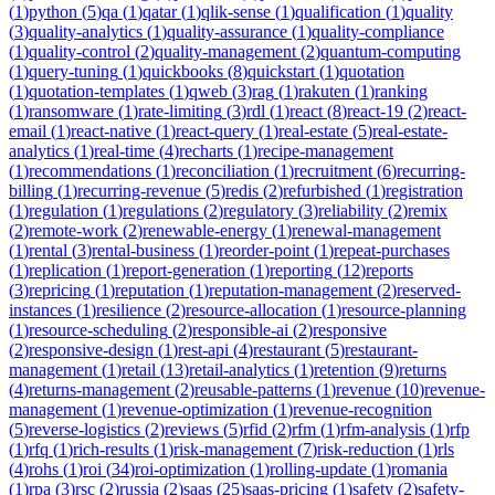
(
1
)
python
(
5
)
qa
(
1
)
qatar
(
1
)
qlik-sense
(
1
)
qualification
(
1
)
quality
(
3
)
quality-analytics
(
1
)
quality-assurance
(
1
)
quality-compliance
(
1
)
quality-control
(
2
)
quality-management
(
2
)
quantum-computing
(
1
)
query-tuning
(
1
)
quickbooks
(
8
)
quickstart
(
1
)
quotation
(
1
)
quotation-templates
(
1
)
qweb
(
3
)
rag
(
1
)
rakuten
(
1
)
ranking
(
1
)
ransomware
(
1
)
rate-limiting
(
3
)
rdl
(
1
)
react
(
8
)
react-19
(
2
)
react-
email
(
1
)
react-native
(
1
)
react-query
(
1
)
real-estate
(
5
)
real-estate-
analytics
(
1
)
real-time
(
4
)
recharts
(
1
)
recipe-management
(
1
)
recommendations
(
1
)
reconciliation
(
1
)
recruitment
(
6
)
recurring-
billing
(
1
)
recurring-revenue
(
5
)
redis
(
2
)
refurbished
(
1
)
registration
(
1
)
regulation
(
1
)
regulations
(
2
)
regulatory
(
3
)
reliability
(
2
)
remix
(
2
)
remote-work
(
2
)
renewable-energy
(
1
)
renewal-management
(
1
)
rental
(
3
)
rental-business
(
1
)
reorder-point
(
1
)
repeat-purchases
(
1
)
replication
(
1
)
report-generation
(
1
)
reporting
(
12
)
reports
(
3
)
repricing
(
1
)
reputation
(
1
)
reputation-management
(
2
)
reserved-
instances
(
1
)
resilience
(
2
)
resource-allocation
(
1
)
resource-planning
(
1
)
resource-scheduling
(
2
)
responsible-ai
(
2
)
responsive
(
2
)
responsive-design
(
1
)
rest-api
(
4
)
restaurant
(
5
)
restaurant-
management
(
1
)
retail
(
13
)
retail-analytics
(
1
)
retention
(
9
)
returns
(
4
)
returns-management
(
2
)
reusable-patterns
(
1
)
revenue
(
10
)
revenue-
management
(
1
)
revenue-optimization
(
1
)
revenue-recognition
(
5
)
reverse-logistics
(
2
)
reviews
(
5
)
rfid
(
2
)
rfm
(
1
)
rfm-analysis
(
1
)
rfp
(
1
)
rfq
(
1
)
rich-results
(
1
)
risk-management
(
7
)
risk-reduction
(
1
)
rls
(
4
)
rohs
(
1
)
roi
(
34
)
roi-optimization
(
1
)
rolling-update
(
1
)
romania
(
1
)
rpa
(
3
)
rsc
(
2
)
russia
(
2
)
saas
(
25
)
saas-pricing
(
1
)
safety
(
2
)
safety-