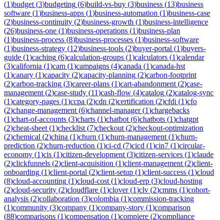
(
1
)
budget
(
3
)
budgeting
(
6
)
build-vs-buy
(
3
)
business
(
13
)
business
software
(
1
)
business-apps
(
1
)
business-automation
(
1
)
business-case
(
2
)
business-continuity
(
2
)
business-growth
(
1
)
business-intelligence
(
26
)
business-one
(
1
)
business-operations
(
1
)
business-plan
(
1
)
business-process
(
8
)
business-processes
(
1
)
business-software
(
1
)
business-strategy
(
12
)
business-tools
(
2
)
buyer-portal
(
1
)
buyers-
guide
(
1
)
caching
(
6
)
calculation-groups
(
1
)
calculators
(
1
)
calendar
(
3
)
california
(
1
)
cam
(
1
)
campaigns
(
4
)
canada
(
1
)
canada-hst
(
1
)
canary
(
1
)
capacity
(
2
)
capacity-planning
(
2
)
carbon-footprint
(
2
)
carbon-tracking
(
3
)
career-plans
(
1
)
cart-abandonment
(
2
)
case-
management
(
2
)
case-study
(
11
)
cash-flow
(
4
)
catalog
(
2
)
catalog-sync
(
1
)
category-pages
(
1
)
ccpa
(
2
)
cdn
(
2
)
certification
(
2
)
cfdi
(
1
)
cfo
(
2
)
change-management
(
6
)
channel-manager
(
1
)
chargebacks
(
1
)
chart-of-accounts
(
3
)
charts
(
1
)
chatbot
(
6
)
chatbots
(
1
)
chatgpt
(
2
)
cheat-sheet
(
1
)
checklist
(
7
)
checkout
(
2
)
checkout-optimization
(
2
)
chemical
(
2
)
china
(
1
)
churn
(
1
)
churn-management
(
1
)
churn-
prediction
(
2
)
churn-reduction
(
1
)
ci-cd
(
7
)
cicd
(
1
)
cin7
(
1
)
circular-
economy
(
1
)
cis
(
1
)
citizen-development
(
3
)
citizen-services
(
1
)
claude
(
2
)
clickfunnels
(
2
)
client-acquisition
(
1
)
client-management
(
2
)
client-
onboarding
(
1
)
client-portal
(
2
)
client-setup
(
1
)
client-success
(
1
)
cloud
(
8
)
cloud-accounting
(
1
)
cloud-cost
(
1
)
cloud-erp
(
3
)
cloud-hosting
(
2
)
cloud-security
(
2
)
cloudflare
(
1
)
clover
(
1
)
clv
(
2
)
cmms
(
1
)
cohort-
analysis
(
2
)
collaboration
(
3
)
colombia
(
1
)
commission-tracking
(
1
)
community
(
3
)
company
(
1
)
company-story
(
1
)
comparison
(
88
)
comparisons
(
1
)
compensation
(
1
)
compiere
(
2
)
compliance