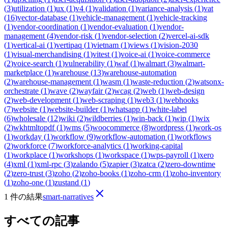
(
3
)
utilization
(
1
)
ux
(
1
)
v4
(
1
)
validation
(
1
)
variance-analysis
(
1
)
vat
(
16
)
vector-database
(
1
)
vehicle-management
(
1
)
vehicle-tracking
(
1
)
vendor-coordination
(
1
)
vendor-evaluation
(
1
)
vendor-
management
(
4
)
vendor-risk
(
1
)
vendor-selection
(
2
)
vercel-ai-sdk
(
1
)
vertical-ai
(
1
)
vertipaq
(
1
)
vietnam
(
1
)
views
(
1
)
vision-2030
(
1
)
visual-merchandising
(
1
)
vitest
(
1
)
voice-ai
(
1
)
voice-commerce
(
2
)
voice-search
(
1
)
vulnerability
(
1
)
waf
(
1
)
walmart
(
3
)
walmart-
marketplace
(
1
)
warehouse
(
13
)
warehouse-automation
(
2
)
warehouse-management
(
1
)
wasm
(
1
)
waste-reduction
(
2
)
watsonx-
orchestrate
(
1
)
wave
(
2
)
wayfair
(
2
)
wcag
(
2
)
web
(
1
)
web-design
(
2
)
web-development
(
1
)
web-scraping
(
1
)
web3
(
1
)
webhooks
(
7
)
website
(
1
)
website-builder
(
1
)
whatsapp
(
1
)
white-label
(
6
)
wholesale
(
12
)
wiki
(
2
)
wildberries
(
1
)
win-back
(
1
)
wip
(
1
)
wix
(
2
)
wkhtmltopdf
(
1
)
wms
(
5
)
woocommerce
(
8
)
wordpress
(
1
)
work-os
(
1
)
workday
(
1
)
workflow
(
9
)
workflow-automation
(
1
)
workflows
(
2
)
workforce
(
7
)
workforce-analytics
(
1
)
working-capital
(
1
)
workplace
(
1
)
workshops
(
1
)
workspace
(
1
)
wps-payroll
(
1
)
xero
(
4
)
xml
(
1
)
xml-rpc
(
3
)
zalando
(
5
)
zapier
(
3
)
zatca
(
2
)
zero-downtime
(
2
)
zero-trust
(
3
)
zoho
(
2
)
zoho-books
(
1
)
zoho-crm
(
1
)
zoho-inventory
(
1
)
zoho-one
(
1
)
zustand
(
1
)
1 件の結果
smart-narratives
すべての記事