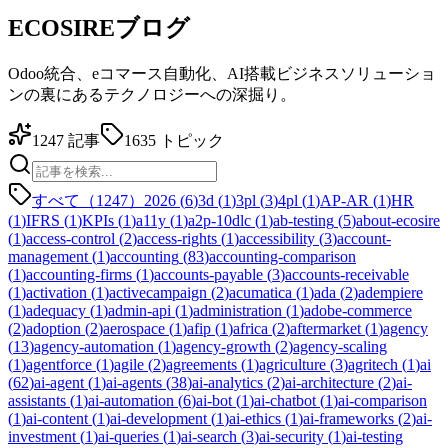
ECOSIREブログ
Odoo統合、eコマース自動化、AI搭載ビジネスソリューショ
ンの裏にあるテクノロジーへの深掘り。
1247
記事
1635
トピック
すべて（1247）
2026
(
6
)
3d
(
1
)
3pl
(
3
)
4pl
(
1
)
AP-AR
(
1
)
HR
(
1
)
IFRS
(
1
)
KPIs
(
1
)
a11y
(
1
)
a2p-10dlc
(
1
)
ab-testing
(
5
)
about-ecosire
(
1
)
access-control
(
2
)
access-rights
(
1
)
accessibility
(
3
)
account-
management
(
1
)
accounting
(
83
)
accounting-comparison
(
1
)
accounting-firms
(
1
)
accounts-payable
(
3
)
accounts-receivable
(
1
)
activation
(
1
)
activecampaign
(
2
)
acumatica
(
1
)
ada
(
2
)
adempiere
(
1
)
adequacy
(
1
)
admin-api
(
1
)
administration
(
1
)
adobe-commerce
(
2
)
adoption
(
2
)
aerospace
(
1
)
afip
(
1
)
africa
(
2
)
aftermarket
(
1
)
agency
(
13
)
agency-automation
(
1
)
agency-growth
(
2
)
agency-scaling
(
1
)
agentforce
(
1
)
agile
(
2
)
agreements
(
1
)
agriculture
(
3
)
agritech
(
1
)
ai
(
62
)
ai-agent
(
1
)
ai-agents
(
38
)
ai-analytics
(
2
)
ai-architecture
(
2
)
ai-
assistants
(
1
)
ai-automation
(
6
)
ai-bot
(
1
)
ai-chatbot
(
1
)
ai-comparison
(
1
)
ai-content
(
1
)
ai-development
(
1
)
ai-ethics
(
1
)
ai-frameworks
(
2
)
ai-
investment
(
1
)
ai-queries
(
1
)
ai-search
(
3
)
ai-security
(
1
)
ai-testing