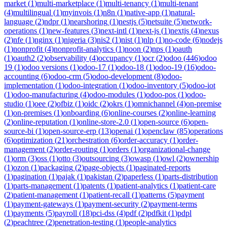
market
(
1
)
multi-marketplace
(
1
)
multi-tenancy
(
1
)
multi-tenant
(
4
)
multilingual
(
1
)
myinvois
(
1
)
n8n
(
1
)
native-app
(
1
)
natural-
language
(
2
)
ndpr
(
1
)
nearshoring
(
1
)
nestjs
(
5
)
netsuite
(
5
)
network-
operations
(
1
)
new-features
(
3
)
next-intl
(
1
)
next-js
(
1
)
nextjs
(
4
)
nexus
(
2
)
nfe
(
1
)
nginx
(
1
)
nigeria
(
3
)
nis2
(
1
)
nist
(
1
)
nlp
(
1
)
no-code
(
6
)
nodejs
(
1
)
nonprofit
(
4
)
nonprofit-analytics
(
1
)
noon
(
2
)
nps
(
1
)
oauth
(
1
)
oauth2
(
2
)
observability
(
4
)
occupancy
(
1
)
ocr
(
2
)
odoo
(
446
)
odoo
19
(
1
)
odoo versions
(
1
)
odoo-17
(
1
)
odoo-18
(
1
)
odoo-19
(
16
)
odoo-
accounting
(
6
)
odoo-crm
(
5
)
odoo-development
(
8
)
odoo-
implementation
(
1
)
odoo-integration
(
1
)
odoo-inventory
(
5
)
odoo-iot
(
1
)
odoo-manufacturing
(
4
)
odoo-modules
(
1
)
odoo-pos
(
1
)
odoo-
studio
(
1
)
oee
(
2
)
ofbiz
(
1
)
oidc
(
2
)
okrs
(
1
)
omnichannel
(
4
)
on-premise
(
1
)
on-premises
(
1
)
onboarding
(
6
)
online-courses
(
2
)
online-learning
(
2
)
online-reputation
(
1
)
online-store-2.0
(
1
)
open-source
(
6
)
open-
source-bi
(
1
)
open-source-erp
(
13
)
openai
(
1
)
openclaw
(
85
)
operations
(
6
)
optimization
(
21
)
orchestration
(
6
)
order-accuracy
(
1
)
order-
management
(
2
)
order-routing
(
1
)
orders
(
1
)
organizational-change
(
1
)
orm
(
3
)
oss
(
1
)
otto
(
3
)
outsourcing
(
3
)
owasp
(
1
)
owl
(
2
)
ownership
(
1
)
ozon
(
1
)
packaging
(
2
)
page-objects
(
1
)
paginated-reports
(
1
)
pagination
(
1
)
pajak
(
1
)
pakistan
(
2
)
paperless
(
1
)
parts-distribution
(
1
)
parts-management
(
1
)
patents
(
1
)
patient-analytics
(
1
)
patient-care
(
2
)
patient-management
(
1
)
patient-recall
(
1
)
patterns
(
5
)
payment
(
1
)
payment-gateways
(
1
)
payment-security
(
2
)
payment-terms
(
1
)
payments
(
5
)
payroll
(
18
)
pci-dss
(
4
)
pdf
(
2
)
pdfkit
(
1
)
pdpl
(
2
)
peachtree
(
2
)
penetration-testing
(
1
)
people-analytics