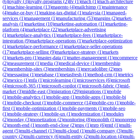
(
6
)
loyalty
(
3
)
loyalty-programs
(
2
)
ltv
(
1
)
mach
(
1
)
mach-architecture
(
1
)
machine-learning
(
13
)
magento
(
4
)
mailchimp
(
1
)
maintenance
(
4
)
make-or-buy
(
1
)
making-tax-digital
(
1
)
malaysia
(
1
)
managed-
services
(
1
)
management
(
1
)
manufacturing
(
53
)
margins
(
2
)
market-
analysis
(
1
)
marketing
(
10
)
marketing-automation
(
11
)
marketing-
platform
(
4
)
marketplace
(
22
)
marketplace-advertising
(
1
)
marketplace-analytics
(
1
)
marketplace-fees
(
1
)
marketplace-
integration
(
9
)
marketplace-operations
(
1
)
marketplace-optimization
(
1
)
marketplace-performance
(
1
)
marketplace-seller-operations
(
17
)
marketplace-selling
(
9
)
marketplace-strategy
(
1
)
markets
(
1
)
markets-pro
(
1
)
master-data
(
1
)
matter-management
(
1
)
mcommerce
(
2
)
measurement
(
1
)
media
(
3
)
medical-device
(
1
)
membership
(
2
)
membership-sites
(
3
)
memberships
(
1
)
mercadolibre
(
2
)
mes
(
2
)
messaging
(
1
)
metabase
(
1
)
metasfresh
(
1
)
method-crm
(
1
)
metrics
(
2
)
mexico
(
1
)
mfa
(
1
)
microlearning
(
1
)
microservices
(
6
)
microsoft
(
4
)
microsoft-365
(
1
)
microsoft-copilot
(
1
)
microsoft-fabric
(
3
)
mid-
market
(
3
)
middle-east
(
3
)
migration
(
29
)
migrations
(
1
)
mobile
(
1
)
mobile-analytics
(
1
)
mobile-app
(
1
)
mobile-apps
(
1
)
mobile-bi
(
1
)
mobile-checkout
(
1
)
mobile-commerce
(
14
)
mobile-cro
(
1
)
mobile-
first
(
1
)
mobile-optimization
(
1
)
mobile-payments
(
1
)
mobile-seo
(
1
)
mobile-strategy
(
1
)
mobile-ux
(
1
)
modernization
(
1
)
modules
(
2
)
monday
(
3
)
monetization
(
2
)
monitoring
(
8
)
monolith
(
1
)
monorepo
(
2
)
month-end
(
1
)
month-end-close
(
2
)
mps
(
1
)
mrp
(
6
)
mtd
(
1
)
multi-
agent
(
5
)
multi-channel
(
13
)
multi-cloud
(
1
)
multi-company
(
3
)
multi-
country
(
2
)
multi-currency
(
6
)
multi-entity
(
2
)
multi-location
(
4
)
multi-