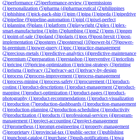
(
2
)
performance
(
25
)
performance-review
(
1
)
permissions
(
1
)
personalization
(
5
)
pharma
(
4
)
pharmaceutical
(
2
)
philippines
(
1
)
phishing
(
1
)
pick-pack-ship
(
1
)
pim
(
1
)
pipa
(
1
)
pipeda
(
1
)
pipedrive
(
2
)
pipeline
(
9
)
pipeline-automation
(
1
)
pipl
(
1
)
pixel-perfect
(
1
)
planning
(
9
)
plans
(
1
)
platform
(
3
)
playwright
(
2
)
plex
(
1
)
plex-
smart-manufacturing
(
1
)
plm
(
2
)
plumbing
(
1
)
pm2
(
1
)
pms
(
1
)
pnpm
(
1
)
point-of-sale
(
3
)
poland
(
3
)
polaris
(
1
)
pos
(
9
)
post-brexit
(
1
)
post-
implementation
(
2
)
postgres
(
2
)
postgresql
(
10
)
power-bi
(
79
)
power-
bi-premium
(
1
)
power-query
(
1
)
ppc
(
1
)
practice-management
(
2
)
precious-metals
(
1
)
predictive-analytics
(
4
)
predictive-maintenance
(
2
)
premium
(
2
)
preparation
(
1
)
prestashop
(
1
)
preventive
(
1
)
pricelists
(
1
)
pricing
(
19
)
pricing-optimization
(
1
)
pricing-strategy
(
3
)
printing
(
1
)
prisma
(
1
)
privacy
(
12
)
privacy-act
(
1
)
privacy-by-design
(
1
)
process
(
2
)
process-improvement
(
1
)
process-management
(
1
)
process-mining
(
1
)
process-safety
(
1
)
procurement
(
11
)
product-
costing
(
1
)
product-descriptions
(
1
)
product-management
(
2
)
product-
mapping
(
1
)
product-optimization
(
1
)
product-pages
(
1
)
product-
photography
(
1
)
product-recommendations
(
1
)
product-visualization
(
1
)
production
(
7
)
production-dashboards
(
1
)
production-management
(
1
)
production-planning
(
2
)
production-scheduling
(
1
)
productivity
(
9
)
productization
(
1
)
products
(
1
)
professional-services
(
4
)
program-
management
(
1
)
project-accounting
(
2
)
project-management
(
19
)
prometheus
(
1
)
prompt-engineering
(
1
)
property-management
(
5
)
proprietary
(
1
)
provincial-tax
(
1
)
public-sector
(
1
)
publishing
(
1
)
punchout-catalog
(
1
)
purchase
(
3
)
push-notifications
(
1
)
pwa