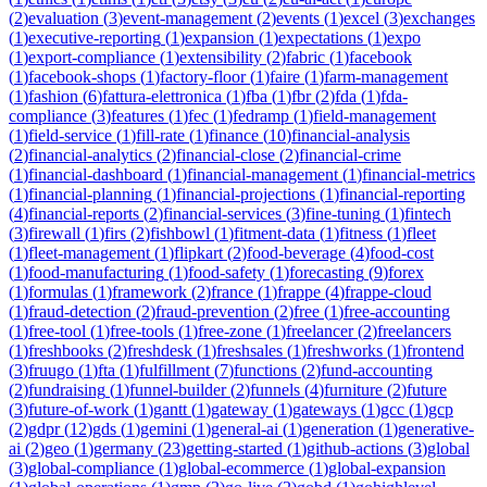
(
2
)
evaluation
(
3
)
event-management
(
2
)
events
(
1
)
excel
(
3
)
exchanges
(
1
)
executive-reporting
(
1
)
expansion
(
1
)
expectations
(
1
)
expo
(
1
)
export-compliance
(
1
)
extensibility
(
2
)
fabric
(
1
)
facebook
(
1
)
facebook-shops
(
1
)
factory-floor
(
1
)
faire
(
1
)
farm-management
(
1
)
fashion
(
6
)
fattura-elettronica
(
1
)
fba
(
1
)
fbr
(
2
)
fda
(
1
)
fda-
compliance
(
3
)
features
(
1
)
fec
(
1
)
fedramp
(
1
)
field-management
(
1
)
field-service
(
1
)
fill-rate
(
1
)
finance
(
10
)
financial-analysis
(
2
)
financial-analytics
(
2
)
financial-close
(
2
)
financial-crime
(
1
)
financial-dashboard
(
1
)
financial-management
(
1
)
financial-metrics
(
1
)
financial-planning
(
1
)
financial-projections
(
1
)
financial-reporting
(
4
)
financial-reports
(
2
)
financial-services
(
3
)
fine-tuning
(
1
)
fintech
(
3
)
firewall
(
1
)
firs
(
2
)
fishbowl
(
1
)
fitment-data
(
1
)
fitness
(
1
)
fleet
(
1
)
fleet-management
(
1
)
flipkart
(
2
)
food-beverage
(
4
)
food-cost
(
1
)
food-manufacturing
(
1
)
food-safety
(
1
)
forecasting
(
9
)
forex
(
1
)
formulas
(
1
)
framework
(
2
)
france
(
1
)
frappe
(
4
)
frappe-cloud
(
1
)
fraud-detection
(
2
)
fraud-prevention
(
2
)
free
(
1
)
free-accounting
(
1
)
free-tool
(
1
)
free-tools
(
1
)
free-zone
(
1
)
freelancer
(
2
)
freelancers
(
1
)
freshbooks
(
2
)
freshdesk
(
1
)
freshsales
(
1
)
freshworks
(
1
)
frontend
(
3
)
fruugo
(
1
)
fta
(
1
)
fulfillment
(
7
)
functions
(
2
)
fund-accounting
(
2
)
fundraising
(
1
)
funnel-builder
(
2
)
funnels
(
4
)
furniture
(
2
)
future
(
3
)
future-of-work
(
1
)
gantt
(
1
)
gateway
(
1
)
gateways
(
1
)
gcc
(
1
)
gcp
(
2
)
gdpr
(
12
)
gds
(
1
)
gemini
(
1
)
general-ai
(
1
)
generation
(
1
)
generative-
ai
(
2
)
geo
(
1
)
germany
(
23
)
getting-started
(
1
)
github-actions
(
3
)
global
(
3
)
global-compliance
(
1
)
global-ecommerce
(
1
)
global-expansion