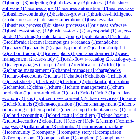
(
1
)
budget
(
3
)
budgeting
(
6
)
build-vs-buy
(
3
)
business
(
13
)
business
software
(
1
)
business-apps
(
1
)
business-automation
(
1
)
business-case
(
2
)
business-continuity
(
2
)
business-growth
(
1
)
business-intelligence
(
26
)
business-one
(
1
)
business-operations
(
1
)
business-plan
(
1
)
business-process
(
8
)
business-processes
(
1
)
business-software
(
1
)
business-strategy
(
12
)
business-tools
(
2
)
buyer-portal
(
1
)
buyers-
guide
(
1
)
caching
(
6
)
calculation-groups
(
1
)
calculators
(
1
)
calendar
(
3
)
california
(
1
)
cam
(
1
)
campaigns
(
4
)
canada
(
1
)
canada-hst
(
1
)
canary
(
1
)
capacity
(
2
)
capacity-planning
(
2
)
carbon-footprint
(
2
)
carbon-tracking
(
3
)
career-plans
(
1
)
cart-abandonment
(
2
)
case-
management
(
2
)
case-study
(
11
)
cash-flow
(
4
)
catalog
(
2
)
catalog-sync
(
1
)
category-pages
(
1
)
ccpa
(
2
)
cdn
(
2
)
certification
(
2
)
cfdi
(
1
)
cfo
(
2
)
change-management
(
6
)
channel-manager
(
1
)
chargebacks
(
1
)
chart-of-accounts
(
3
)
charts
(
1
)
chatbot
(
6
)
chatbots
(
1
)
chatgpt
(
2
)
cheat-sheet
(
1
)
checklist
(
7
)
checkout
(
2
)
checkout-optimization
(
2
)
chemical
(
2
)
china
(
1
)
churn
(
1
)
churn-management
(
1
)
churn-
prediction
(
2
)
churn-reduction
(
1
)
ci-cd
(
7
)
cicd
(
1
)
cin7
(
1
)
circular-
economy
(
1
)
cis
(
1
)
citizen-development
(
3
)
citizen-services
(
1
)
claude
(
2
)
clickfunnels
(
2
)
client-acquisition
(
1
)
client-management
(
2
)
client-
onboarding
(
1
)
client-portal
(
2
)
client-setup
(
1
)
client-success
(
1
)
cloud
(
8
)
cloud-accounting
(
1
)
cloud-cost
(
1
)
cloud-erp
(
3
)
cloud-hosting
(
2
)
cloud-security
(
2
)
cloudflare
(
1
)
clover
(
1
)
clv
(
2
)
cmms
(
1
)
cohort-
analysis
(
2
)
collaboration
(
3
)
colombia
(
1
)
commission-tracking
(
1
)
community
(
3
)
company
(
1
)
company-story
(
1
)
comparison
(
88
)
comparisons
(
1
)
compensation
(
1
)
compiere
(
2
)
compliance