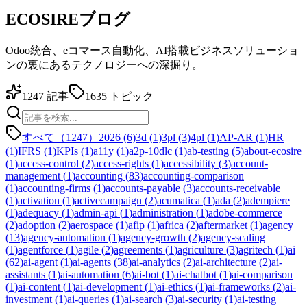
ECOSIREブログ
Odoo統合、eコマース自動化、AI搭載ビジネスソリューショ
ンの裏にあるテクノロジーへの深掘り。
1247
記事
1635
トピック
すべて（1247）
2026
(
6
)
3d
(
1
)
3pl
(
3
)
4pl
(
1
)
AP-AR
(
1
)
HR
(
1
)
IFRS
(
1
)
KPIs
(
1
)
a11y
(
1
)
a2p-10dlc
(
1
)
ab-testing
(
5
)
about-ecosire
(
1
)
access-control
(
2
)
access-rights
(
1
)
accessibility
(
3
)
account-
management
(
1
)
accounting
(
83
)
accounting-comparison
(
1
)
accounting-firms
(
1
)
accounts-payable
(
3
)
accounts-receivable
(
1
)
activation
(
1
)
activecampaign
(
2
)
acumatica
(
1
)
ada
(
2
)
adempiere
(
1
)
adequacy
(
1
)
admin-api
(
1
)
administration
(
1
)
adobe-commerce
(
2
)
adoption
(
2
)
aerospace
(
1
)
afip
(
1
)
africa
(
2
)
aftermarket
(
1
)
agency
(
13
)
agency-automation
(
1
)
agency-growth
(
2
)
agency-scaling
(
1
)
agentforce
(
1
)
agile
(
2
)
agreements
(
1
)
agriculture
(
3
)
agritech
(
1
)
ai
(
62
)
ai-agent
(
1
)
ai-agents
(
38
)
ai-analytics
(
2
)
ai-architecture
(
2
)
ai-
assistants
(
1
)
ai-automation
(
6
)
ai-bot
(
1
)
ai-chatbot
(
1
)
ai-comparison
(
1
)
ai-content
(
1
)
ai-development
(
1
)
ai-ethics
(
1
)
ai-frameworks
(
2
)
ai-
investment
(
1
)
ai-queries
(
1
)
ai-search
(
3
)
ai-security
(
1
)
ai-testing