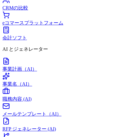
CRMの比較
eコマースプラットフォーム
会計ソフト
AI とジェネレーター
事業計画（AI）
事業名（AI）
職務内容 (AI)
メールテンプレート（AI）
RFP ジェネレーター (AI)