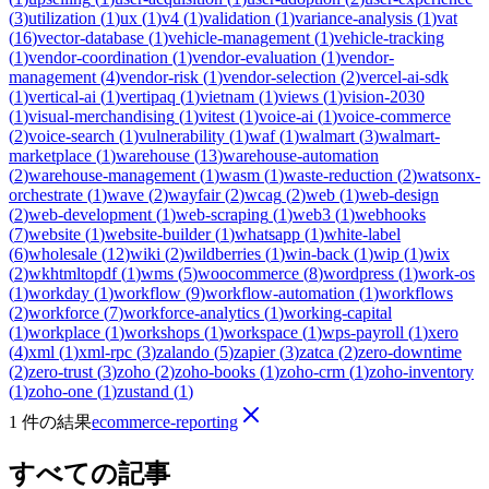
(
3
)
utilization
(
1
)
ux
(
1
)
v4
(
1
)
validation
(
1
)
variance-analysis
(
1
)
vat
(
16
)
vector-database
(
1
)
vehicle-management
(
1
)
vehicle-tracking
(
1
)
vendor-coordination
(
1
)
vendor-evaluation
(
1
)
vendor-
management
(
4
)
vendor-risk
(
1
)
vendor-selection
(
2
)
vercel-ai-sdk
(
1
)
vertical-ai
(
1
)
vertipaq
(
1
)
vietnam
(
1
)
views
(
1
)
vision-2030
(
1
)
visual-merchandising
(
1
)
vitest
(
1
)
voice-ai
(
1
)
voice-commerce
(
2
)
voice-search
(
1
)
vulnerability
(
1
)
waf
(
1
)
walmart
(
3
)
walmart-
marketplace
(
1
)
warehouse
(
13
)
warehouse-automation
(
2
)
warehouse-management
(
1
)
wasm
(
1
)
waste-reduction
(
2
)
watsonx-
orchestrate
(
1
)
wave
(
2
)
wayfair
(
2
)
wcag
(
2
)
web
(
1
)
web-design
(
2
)
web-development
(
1
)
web-scraping
(
1
)
web3
(
1
)
webhooks
(
7
)
website
(
1
)
website-builder
(
1
)
whatsapp
(
1
)
white-label
(
6
)
wholesale
(
12
)
wiki
(
2
)
wildberries
(
1
)
win-back
(
1
)
wip
(
1
)
wix
(
2
)
wkhtmltopdf
(
1
)
wms
(
5
)
woocommerce
(
8
)
wordpress
(
1
)
work-os
(
1
)
workday
(
1
)
workflow
(
9
)
workflow-automation
(
1
)
workflows
(
2
)
workforce
(
7
)
workforce-analytics
(
1
)
working-capital
(
1
)
workplace
(
1
)
workshops
(
1
)
workspace
(
1
)
wps-payroll
(
1
)
xero
(
4
)
xml
(
1
)
xml-rpc
(
3
)
zalando
(
5
)
zapier
(
3
)
zatca
(
2
)
zero-downtime
(
2
)
zero-trust
(
3
)
zoho
(
2
)
zoho-books
(
1
)
zoho-crm
(
1
)
zoho-inventory
(
1
)
zoho-one
(
1
)
zustand
(
1
)
1 件の結果
ecommerce-reporting
すべての記事