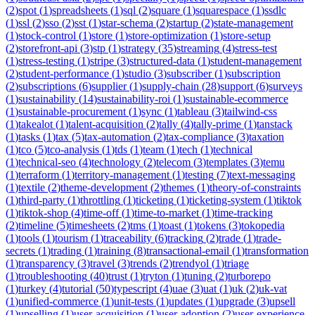
(
2
)
spot
(
1
)
spreadsheets
(
1
)
sql
(
2
)
square
(
1
)
squarespace
(
1
)
ssdlc
(
1
)
ssl
(
2
)
sso
(
2
)
sst
(
1
)
star-schema
(
2
)
startup
(
2
)
state-management
(
1
)
stock-control
(
1
)
store
(
1
)
store-optimization
(
1
)
store-setup
(
2
)
storefront-api
(
3
)
stp
(
1
)
strategy
(
35
)
streaming
(
4
)
stress-test
(
1
)
stress-testing
(
1
)
stripe
(
3
)
structured-data
(
1
)
student-management
(
2
)
student-performance
(
1
)
studio
(
3
)
subscriber
(
1
)
subscription
(
2
)
subscriptions
(
6
)
supplier
(
1
)
supply-chain
(
28
)
support
(
6
)
surveys
(
1
)
sustainability
(
14
)
sustainability-roi
(
1
)
sustainable-ecommerce
(
1
)
sustainable-procurement
(
1
)
sync
(
1
)
tableau
(
3
)
tailwind-css
(
1
)
takealot
(
1
)
talent-acquisition
(
2
)
tally
(
4
)
tally-prime
(
1
)
tanstack
(
1
)
tasks
(
1
)
tax
(
5
)
tax-automation
(
2
)
tax-compliance
(
3
)
taxation
(
1
)
tco
(
5
)
tco-analysis
(
1
)
tds
(
1
)
team
(
1
)
tech
(
1
)
technical
(
1
)
technical-seo
(
4
)
technology
(
2
)
telecom
(
3
)
templates
(
3
)
temu
(
1
)
terraform
(
1
)
territory-management
(
1
)
testing
(
7
)
text-messaging
(
1
)
textile
(
2
)
theme-development
(
2
)
themes
(
1
)
theory-of-constraints
(
1
)
third-party
(
1
)
throttling
(
1
)
ticketing
(
1
)
ticketing-system
(
1
)
tiktok
(
1
)
tiktok-shop
(
4
)
time-off
(
1
)
time-to-market
(
1
)
time-tracking
(
2
)
timeline
(
5
)
timesheets
(
2
)
tms
(
1
)
toast
(
1
)
tokens
(
3
)
tokopedia
(
1
)
tools
(
1
)
tourism
(
1
)
traceability
(
6
)
tracking
(
2
)
trade
(
1
)
trade-
secrets
(
1
)
trading
(
1
)
training
(
8
)
transactional-email
(
1
)
transformation
(
1
)
transparency
(
3
)
travel
(
3
)
trends
(
2
)
trendyol
(
1
)
triage
(
1
)
troubleshooting
(
40
)
trust
(
1
)
tryton
(
1
)
tuning
(
2
)
turborepo
(
1
)
turkey
(
4
)
tutorial
(
50
)
typescript
(
4
)
uae
(
3
)
uat
(
1
)
uk
(
2
)
uk-vat
(
1
)
unified-commerce
(
1
)
unit-tests
(
1
)
updates
(
1
)
upgrade
(
3
)
upsell
(
1
)
upselling
(
1
)
user-acquisition
(
1
)
user-adoption
(
2
)
user-experience