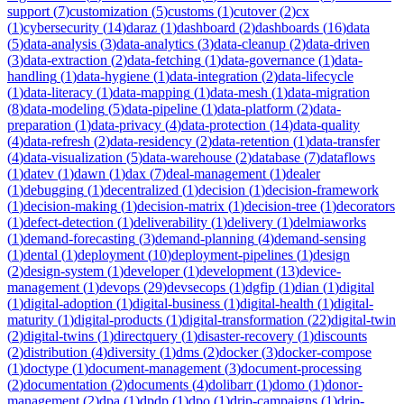
support
(
7
)
customization
(
5
)
customs
(
1
)
cutover
(
2
)
cx
(
1
)
cybersecurity
(
14
)
daraz
(
1
)
dashboard
(
2
)
dashboards
(
16
)
data
(
5
)
data-analysis
(
3
)
data-analytics
(
3
)
data-cleanup
(
2
)
data-driven
(
3
)
data-extraction
(
2
)
data-fetching
(
1
)
data-governance
(
1
)
data-
handling
(
1
)
data-hygiene
(
1
)
data-integration
(
2
)
data-lifecycle
(
1
)
data-literacy
(
1
)
data-mapping
(
1
)
data-mesh
(
1
)
data-migration
(
8
)
data-modeling
(
5
)
data-pipeline
(
1
)
data-platform
(
2
)
data-
preparation
(
1
)
data-privacy
(
4
)
data-protection
(
14
)
data-quality
(
4
)
data-refresh
(
2
)
data-residency
(
2
)
data-retention
(
1
)
data-transfer
(
4
)
data-visualization
(
5
)
data-warehouse
(
2
)
database
(
7
)
dataflows
(
1
)
datev
(
1
)
dawn
(
1
)
dax
(
7
)
deal-management
(
1
)
dealer
(
1
)
debugging
(
1
)
decentralized
(
1
)
decision
(
1
)
decision-framework
(
1
)
decision-making
(
1
)
decision-matrix
(
1
)
decision-tree
(
1
)
decorators
(
1
)
defect-detection
(
1
)
deliverability
(
1
)
delivery
(
1
)
delmiaworks
(
1
)
demand-forecasting
(
3
)
demand-planning
(
4
)
demand-sensing
(
1
)
dental
(
1
)
deployment
(
10
)
deployment-pipelines
(
1
)
design
(
2
)
design-system
(
1
)
developer
(
1
)
development
(
13
)
device-
management
(
1
)
devops
(
29
)
devsecops
(
1
)
dgfip
(
1
)
dian
(
1
)
digital
(
1
)
digital-adoption
(
1
)
digital-business
(
1
)
digital-health
(
1
)
digital-
maturity
(
1
)
digital-products
(
1
)
digital-transformation
(
22
)
digital-twin
(
2
)
digital-twins
(
1
)
directquery
(
1
)
disaster-recovery
(
1
)
discounts
(
2
)
distribution
(
4
)
diversity
(
1
)
dms
(
2
)
docker
(
3
)
docker-compose
(
1
)
doctype
(
1
)
document-management
(
3
)
document-processing
(
2
)
documentation
(
2
)
documents
(
4
)
dolibarr
(
1
)
domo
(
1
)
donor-
management
(
2
)
dpa
(
1
)
dpdp
(
1
)
dpo
(
1
)
drip-campaigns
(
1
)
drip-