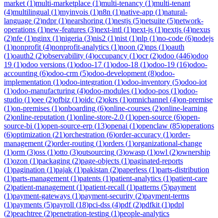
market
(
1
)
multi-marketplace
(
1
)
multi-tenancy
(
1
)
multi-tenant
(
4
)
multilingual
(
1
)
myinvois
(
1
)
n8n
(
1
)
native-app
(
1
)
natural-
language
(
2
)
ndpr
(
1
)
nearshoring
(
1
)
nestjs
(
5
)
netsuite
(
5
)
network-
operations
(
1
)
new-features
(
3
)
next-intl
(
1
)
next-js
(
1
)
nextjs
(
4
)
nexus
(
2
)
nfe
(
1
)
nginx
(
1
)
nigeria
(
3
)
nis2
(
1
)
nist
(
1
)
nlp
(
1
)
no-code
(
6
)
nodejs
(
1
)
nonprofit
(
4
)
nonprofit-analytics
(
1
)
noon
(
2
)
nps
(
1
)
oauth
(
1
)
oauth2
(
2
)
observability
(
4
)
occupancy
(
1
)
ocr
(
2
)
odoo
(
446
)
odoo
19
(
1
)
odoo versions
(
1
)
odoo-17
(
1
)
odoo-18
(
1
)
odoo-19
(
16
)
odoo-
accounting
(
6
)
odoo-crm
(
5
)
odoo-development
(
8
)
odoo-
implementation
(
1
)
odoo-integration
(
1
)
odoo-inventory
(
5
)
odoo-iot
(
1
)
odoo-manufacturing
(
4
)
odoo-modules
(
1
)
odoo-pos
(
1
)
odoo-
studio
(
1
)
oee
(
2
)
ofbiz
(
1
)
oidc
(
2
)
okrs
(
1
)
omnichannel
(
4
)
on-premise
(
1
)
on-premises
(
1
)
onboarding
(
6
)
online-courses
(
2
)
online-learning
(
2
)
online-reputation
(
1
)
online-store-2.0
(
1
)
open-source
(
6
)
open-
source-bi
(
1
)
open-source-erp
(
13
)
openai
(
1
)
openclaw
(
85
)
operations
(
6
)
optimization
(
21
)
orchestration
(
6
)
order-accuracy
(
1
)
order-
management
(
2
)
order-routing
(
1
)
orders
(
1
)
organizational-change
(
1
)
orm
(
3
)
oss
(
1
)
otto
(
3
)
outsourcing
(
3
)
owasp
(
1
)
owl
(
2
)
ownership
(
1
)
ozon
(
1
)
packaging
(
2
)
page-objects
(
1
)
paginated-reports
(
1
)
pagination
(
1
)
pajak
(
1
)
pakistan
(
2
)
paperless
(
1
)
parts-distribution
(
1
)
parts-management
(
1
)
patents
(
1
)
patient-analytics
(
1
)
patient-care
(
2
)
patient-management
(
1
)
patient-recall
(
1
)
patterns
(
5
)
payment
(
1
)
payment-gateways
(
1
)
payment-security
(
2
)
payment-terms
(
1
)
payments
(
5
)
payroll
(
18
)
pci-dss
(
4
)
pdf
(
2
)
pdfkit
(
1
)
pdpl
(
2
)
peachtree
(
2
)
penetration-testing
(
1
)
people-analytics