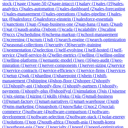
stock
(
1
)
sage
(
1
)
sage-50
(
2
)
sage-intacct
(
1
)
salary
(
1
)
sales
(
19
)
sales-
analytics
(
3
)
sales-automation
(
1
)
sales-dashboard
(
2
)
sales-forecasting
(
1
)
sales-management
(
1
)
sales-operations
(
1
)
sales-pipeline
(
1
)
sales-
tax
(
8
)
salesforce
(
5
)
salesforce-einstein
(
1
)
salesforce-essentials
(
1
)
sanctions
(
1
)
sap
(
5
)
sap-business-one
(
2
)
sap-hana
(
1
)
sars
(
2
)
sasb
(
1
)
sat
(
1
)
saudi-arabia
(
3
)
sbom
(
1
)
scada
(
1
)
scalability
(
3
)
scaling
(
9
)
sccs
(
2
)
scheduling
(
6
)
schema-markup
(
1
)
school-management
(
1
)
screening
(
1
)
scrum
(
1
)
sdi
(
1
)
search-engine
(
1
)
search-optimization
(
2
)
seasonal-collections
(
1
)
security
(
36
)
security-training
(
1
)
segmentation
(
2
)
selection
(
1
)
self-evolving
(
1
)
self-hosted
(
1
)
self-
service
(
2
)
self-service-bi
(
2
)
seller-metrics
(
1
)
selling
(
1
)
selling-online
(
1
)
selling-platforms
(
1
)
semantic-model
(
1
)
seo
(
16
)
seo-audit
(
1
)
seo-
migration
(
1
)
server
(
1
)
server-components
(
1
)
server-sizing
(
2
)
service
(
1
)
service-contracts
(
1
)
service-efficiency
(
1
)
service-firms
(
1
)
services
(
1
)
setup
(
2
)
sgk
(
1
)
sharding
(
1
)
sharepoint
(
1
)
shein
(
1
)
shift-
management
(
3
)
shipping
(
4
)
shop-floor
(
2
)
shopee
(
2
)
shopify
(
113
)
shopify-api
(
1
)
shopify-flow
(
1
)
shopify-partners
(
1
)
shopify-
payments
(
1
)
shopify-plus
(
8
)
shopifyql
(
1
)
simulation
(
3
)
sis
(
1
)
sisense
(
1
)
six-sigma
(
1
)
sizing
(
1
)
skills
(
4
)
sku
(
1
)
sla
(
5
)
small-business
(
10
)
smart-factory
(
1
)
smart-narratives
(
1
)
smart-warehouse
(
1
)
smb
(
9
)
sms-marketing
(
5
)
snapshots
(
1
)
snowflake
(
1
)
soc2
(
5
)
social-
commerce
(
5
)
software
(
4
)
software-comparison
(
1
)
software-
development
(
1
)
software-selection
(
2
)
software-stack
(
1
)
solar-energy
(
1
)
solutions
(
1
)
sop
(
2
)
south-africa
(
3
)
south-asia
(
1
)
south-korea
(
1
)
southeast-asia
(
2
)
spc
(
1
)
specialty
(
1
)
speed
(
1
)
speed-optimization