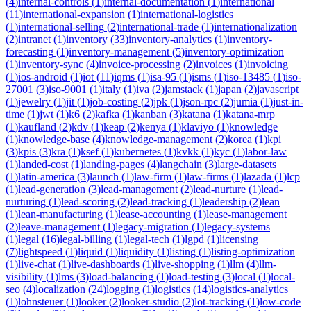
(
4
)
internal-controls
(
1
)
internal-documentation
(
1
)
international
(
11
)
international-expansion
(
1
)
international-logistics
(
1
)
international-selling
(
2
)
international-trade
(
1
)
internationalization
(
2
)
intranet
(
1
)
inventory
(
33
)
inventory-analytics
(
1
)
inventory-
forecasting
(
1
)
inventory-management
(
5
)
inventory-optimization
(
1
)
inventory-sync
(
4
)
invoice-processing
(
2
)
invoices
(
1
)
invoicing
(
1
)
ios-android
(
1
)
iot
(
11
)
iqms
(
1
)
isa-95
(
1
)
isms
(
1
)
iso-13485
(
1
)
iso-
27001
(
3
)
iso-9001
(
1
)
italy
(
1
)
iva
(
2
)
jamstack
(
1
)
japan
(
2
)
javascript
(
1
)
jewelry
(
1
)
jit
(
1
)
job-costing
(
2
)
jpk
(
1
)
json-rpc
(
2
)
jumia
(
1
)
just-in-
time
(
1
)
jwt
(
1
)
k6
(
2
)
kafka
(
1
)
kanban
(
3
)
katana
(
1
)
katana-mrp
(
1
)
kaufland
(
2
)
kdv
(
1
)
keap
(
2
)
kenya
(
1
)
klaviyo
(
1
)
knowledge
(
1
)
knowledge-base
(
4
)
knowledge-management
(
2
)
korea
(
1
)
kpi
(
3
)
kpis
(
3
)
kra
(
1
)
ksef
(
1
)
kubernetes
(
1
)
kvkk
(
1
)
kyc
(
1
)
labor-law
(
1
)
landed-cost
(
1
)
landing-pages
(
4
)
langchain
(
3
)
large-datasets
(
1
)
latin-america
(
3
)
launch
(
1
)
law-firm
(
1
)
law-firms
(
1
)
lazada
(
1
)
lcp
(
1
)
lead-generation
(
3
)
lead-management
(
2
)
lead-nurture
(
1
)
lead-
nurturing
(
1
)
lead-scoring
(
2
)
lead-tracking
(
1
)
leadership
(
2
)
lean
(
1
)
lean-manufacturing
(
1
)
lease-accounting
(
1
)
lease-management
(
2
)
leave-management
(
1
)
legacy-migration
(
1
)
legacy-systems
(
1
)
legal
(
16
)
legal-billing
(
1
)
legal-tech
(
1
)
lgpd
(
1
)
licensing
(
7
)
lightspeed
(
1
)
liquid
(
1
)
liquidity
(
1
)
listing
(
1
)
listing-optimization
(
1
)
live-chat
(
1
)
live-dashboards
(
1
)
live-shopping
(
1
)
llm
(
4
)
llm-
visibility
(
1
)
lms
(
3
)
load-balancing
(
1
)
load-testing
(
3
)
local
(
1
)
local-
seo
(
4
)
localization
(
24
)
logging
(
1
)
logistics
(
14
)
logistics-analytics
(
1
)
lohnsteuer
(
1
)
looker
(
2
)
looker-studio
(
2
)
lot-tracking
(
1
)
low-code