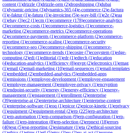
content
(
1
)
drizzle
(
3
)
drizzle-orm
(
2
)
dropshipping
(
3
)
dubai
(
1
)
dynamic-pricing
(
3
)
dynamics-365
(
4
)
e-commerce
(
2
)
e-factura
(
1
)
e-faktur
(
1
)
e-fatura
(
1
)
e-invoicing
(
5
)
e-way-bill
(
1
)
e2e
(
2
)
eaa
(
1
)
ebay
(
3
)
ec2
(
1
)
ecm
(
1
)
ecommerce
(
178
)
ecommerce-analytics
(
3
)
ecommerce-costs
(
1
)
ecommerce-logistics
(
1
)
ecommerce-
marketing
(
2
)
ecommerce-metrics
(
2
)
ecommerce-operations
(
2
)
ecommerce-payments
(
1
)
ecommerce-platform
(
2
)
ecommerce-
reporting
(
1
)
ecommerce-scaling
(
1
)
ecommerce-security
(
1
)
ecommerce-seo
(
3
)
ecommerce-shipping
(
1
)
ecommerce-
technology
(
1
)
ecommerce-trends
(
1
)
ecosire
(
7
)
ecosystem
(
1
)
edge-
computing
(
2
)
edi
(
1
)
editorial
(
1
)
edr
(
1
)
edtech
(
1
)
education
(
4
)
education-analytics
(
1
)
efficiency
(
8
)
egypt
(
2
)
electronics
(
1
)
emag
(
1
)
email
(
2
)
email-marketing
(
10
)
email-sequences
(
1
)
email-templates
(
1
)
embedded
(
2
)
embedded-analytics
(
5
)
embedded-apps
(
1
)
emissions
(
1
)
employee-development
(
1
)
employee-engagement
(
1
)
employee-management
(
3
)
employee-privacy
(
1
)
encryption
(
1
)
endpoint-security
(
1
)
energy
(
3
)
energy-efficiency
(
1
)
energy-
management
(
1
)
engagement
(
1
)
enrollment
(
2
)
enterprise
(
39
)
enterprise-ai
(
2
)
enterprise-architecture
(
1
)
enterprise-content
(
1
)
enterprise-software
(
1
)
eoq
(
1
)
epicor
(
2
)
epicor-kinetic
(
1
)
eprivacy
(
1
)
equipment
(
2
)
equipment-rental
(
2
)
erp
(
225
)
erp-architecture
(
1
)
erp-automation
(
1
)
erp-comparison
(
9
)
erp-configuration
(
1
)
erp-
failure
(
1
)
erp-integration
(
8
)
erp-selection
(
2
)
erpnext
(
18
)
errors
(
40
)
esg
(
5
)
esg-reporting
(
2
)
esignature
(
1
)
eta
(
2
)
ethical-sourcing
(
1
)
ethics
(
1
)
etims
(
1
)
etl
(
5
)
etsy
(
3
)
eu
(
2
)
eu-ai-act
(
1
)
europe