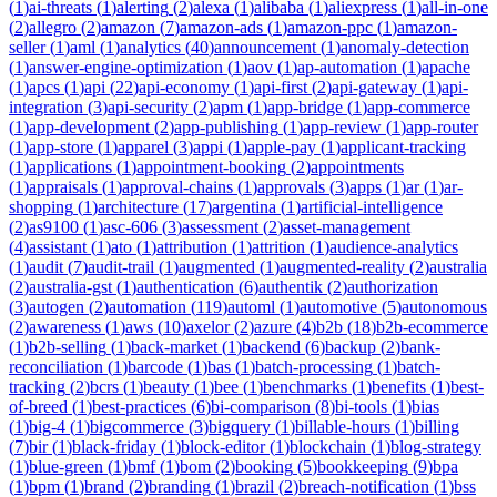
(
1
)
ai-threats
(
1
)
alerting
(
2
)
alexa
(
1
)
alibaba
(
1
)
aliexpress
(
1
)
all-in-one
(
2
)
allegro
(
2
)
amazon
(
7
)
amazon-ads
(
1
)
amazon-ppc
(
1
)
amazon-
seller
(
1
)
aml
(
1
)
analytics
(
40
)
announcement
(
1
)
anomaly-detection
(
1
)
answer-engine-optimization
(
1
)
aov
(
1
)
ap-automation
(
1
)
apache
(
1
)
apcs
(
1
)
api
(
22
)
api-economy
(
1
)
api-first
(
2
)
api-gateway
(
1
)
api-
integration
(
3
)
api-security
(
2
)
apm
(
1
)
app-bridge
(
1
)
app-commerce
(
1
)
app-development
(
2
)
app-publishing
(
1
)
app-review
(
1
)
app-router
(
1
)
app-store
(
1
)
apparel
(
3
)
appi
(
1
)
apple-pay
(
1
)
applicant-tracking
(
1
)
applications
(
1
)
appointment-booking
(
2
)
appointments
(
1
)
appraisals
(
1
)
approval-chains
(
1
)
approvals
(
3
)
apps
(
1
)
ar
(
1
)
ar-
shopping
(
1
)
architecture
(
17
)
argentina
(
1
)
artificial-intelligence
(
2
)
as9100
(
1
)
asc-606
(
3
)
assessment
(
2
)
asset-management
(
4
)
assistant
(
1
)
ato
(
1
)
attribution
(
1
)
attrition
(
1
)
audience-analytics
(
1
)
audit
(
7
)
audit-trail
(
1
)
augmented
(
1
)
augmented-reality
(
2
)
australia
(
2
)
australia-gst
(
1
)
authentication
(
6
)
authentik
(
2
)
authorization
(
3
)
autogen
(
2
)
automation
(
119
)
automl
(
1
)
automotive
(
5
)
autonomous
(
2
)
awareness
(
1
)
aws
(
10
)
axelor
(
2
)
azure
(
4
)
b2b
(
18
)
b2b-ecommerce
(
1
)
b2b-selling
(
1
)
back-market
(
1
)
backend
(
6
)
backup
(
2
)
bank-
reconciliation
(
1
)
barcode
(
1
)
bas
(
1
)
batch-processing
(
1
)
batch-
tracking
(
2
)
bcrs
(
1
)
beauty
(
1
)
bee
(
1
)
benchmarks
(
1
)
benefits
(
1
)
best-
of-breed
(
1
)
best-practices
(
6
)
bi-comparison
(
8
)
bi-tools
(
1
)
bias
(
1
)
big-4
(
1
)
bigcommerce
(
3
)
bigquery
(
1
)
billable-hours
(
1
)
billing
(
7
)
bir
(
1
)
black-friday
(
1
)
block-editor
(
1
)
blockchain
(
1
)
blog-strategy
(
1
)
blue-green
(
1
)
bmf
(
1
)
bom
(
2
)
booking
(
5
)
bookkeeping
(
9
)
bpa
(
1
)
bpm
(
1
)
brand
(
2
)
branding
(
1
)
brazil
(
2
)
breach-notification
(
1
)
bss