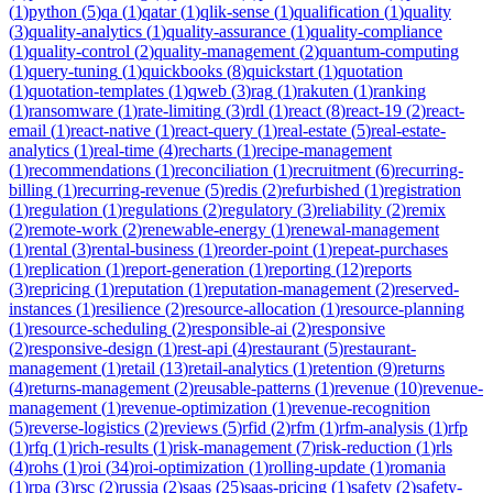
(
1
)
python
(
5
)
qa
(
1
)
qatar
(
1
)
qlik-sense
(
1
)
qualification
(
1
)
quality
(
3
)
quality-analytics
(
1
)
quality-assurance
(
1
)
quality-compliance
(
1
)
quality-control
(
2
)
quality-management
(
2
)
quantum-computing
(
1
)
query-tuning
(
1
)
quickbooks
(
8
)
quickstart
(
1
)
quotation
(
1
)
quotation-templates
(
1
)
qweb
(
3
)
rag
(
1
)
rakuten
(
1
)
ranking
(
1
)
ransomware
(
1
)
rate-limiting
(
3
)
rdl
(
1
)
react
(
8
)
react-19
(
2
)
react-
email
(
1
)
react-native
(
1
)
react-query
(
1
)
real-estate
(
5
)
real-estate-
analytics
(
1
)
real-time
(
4
)
recharts
(
1
)
recipe-management
(
1
)
recommendations
(
1
)
reconciliation
(
1
)
recruitment
(
6
)
recurring-
billing
(
1
)
recurring-revenue
(
5
)
redis
(
2
)
refurbished
(
1
)
registration
(
1
)
regulation
(
1
)
regulations
(
2
)
regulatory
(
3
)
reliability
(
2
)
remix
(
2
)
remote-work
(
2
)
renewable-energy
(
1
)
renewal-management
(
1
)
rental
(
3
)
rental-business
(
1
)
reorder-point
(
1
)
repeat-purchases
(
1
)
replication
(
1
)
report-generation
(
1
)
reporting
(
12
)
reports
(
3
)
repricing
(
1
)
reputation
(
1
)
reputation-management
(
2
)
reserved-
instances
(
1
)
resilience
(
2
)
resource-allocation
(
1
)
resource-planning
(
1
)
resource-scheduling
(
2
)
responsible-ai
(
2
)
responsive
(
2
)
responsive-design
(
1
)
rest-api
(
4
)
restaurant
(
5
)
restaurant-
management
(
1
)
retail
(
13
)
retail-analytics
(
1
)
retention
(
9
)
returns
(
4
)
returns-management
(
2
)
reusable-patterns
(
1
)
revenue
(
10
)
revenue-
management
(
1
)
revenue-optimization
(
1
)
revenue-recognition
(
5
)
reverse-logistics
(
2
)
reviews
(
5
)
rfid
(
2
)
rfm
(
1
)
rfm-analysis
(
1
)
rfp
(
1
)
rfq
(
1
)
rich-results
(
1
)
risk-management
(
7
)
risk-reduction
(
1
)
rls
(
4
)
rohs
(
1
)
roi
(
34
)
roi-optimization
(
1
)
rolling-update
(
1
)
romania
(
1
)
rpa
(
3
)
rsc
(
2
)
russia
(
2
)
saas
(
25
)
saas-pricing
(
1
)
safety
(
2
)
safety-