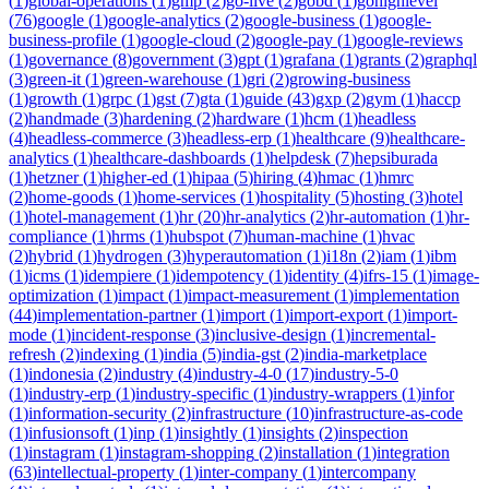
(
1
)
global-operations
(
1
)
gmp
(
2
)
go-live
(
2
)
gobd
(
1
)
gohighlevel
(
76
)
google
(
1
)
google-analytics
(
2
)
google-business
(
1
)
google-
business-profile
(
1
)
google-cloud
(
2
)
google-pay
(
1
)
google-reviews
(
1
)
governance
(
8
)
government
(
3
)
gpt
(
1
)
grafana
(
1
)
grants
(
2
)
graphql
(
3
)
green-it
(
1
)
green-warehouse
(
1
)
gri
(
2
)
growing-business
(
1
)
growth
(
1
)
grpc
(
1
)
gst
(
7
)
gta
(
1
)
guide
(
43
)
gxp
(
2
)
gym
(
1
)
haccp
(
2
)
handmade
(
3
)
hardening
(
2
)
hardware
(
1
)
hcm
(
1
)
headless
(
4
)
headless-commerce
(
3
)
headless-erp
(
1
)
healthcare
(
9
)
healthcare-
analytics
(
1
)
healthcare-dashboards
(
1
)
helpdesk
(
7
)
hepsiburada
(
1
)
hetzner
(
1
)
higher-ed
(
1
)
hipaa
(
5
)
hiring
(
4
)
hmac
(
1
)
hmrc
(
2
)
home-goods
(
1
)
home-services
(
1
)
hospitality
(
5
)
hosting
(
3
)
hotel
(
1
)
hotel-management
(
1
)
hr
(
20
)
hr-analytics
(
2
)
hr-automation
(
1
)
hr-
compliance
(
1
)
hrms
(
1
)
hubspot
(
7
)
human-machine
(
1
)
hvac
(
2
)
hybrid
(
1
)
hydrogen
(
3
)
hyperautomation
(
1
)
i18n
(
2
)
iam
(
1
)
ibm
(
1
)
icms
(
1
)
idempiere
(
1
)
idempotency
(
1
)
identity
(
4
)
ifrs-15
(
1
)
image-
optimization
(
1
)
impact
(
1
)
impact-measurement
(
1
)
implementation
(
44
)
implementation-partner
(
1
)
import
(
1
)
import-export
(
1
)
import-
mode
(
1
)
incident-response
(
3
)
inclusive-design
(
1
)
incremental-
refresh
(
2
)
indexing
(
1
)
india
(
5
)
india-gst
(
2
)
india-marketplace
(
1
)
indonesia
(
2
)
industry
(
4
)
industry-4-0
(
17
)
industry-5-0
(
1
)
industry-erp
(
1
)
industry-specific
(
1
)
industry-wrappers
(
1
)
infor
(
1
)
information-security
(
2
)
infrastructure
(
10
)
infrastructure-as-code
(
1
)
infusionsoft
(
1
)
inp
(
1
)
insightly
(
1
)
insights
(
2
)
inspection
(
1
)
instagram
(
1
)
instagram-shopping
(
2
)
installation
(
1
)
integration
(
63
)
intellectual-property
(
1
)
inter-company
(
1
)
intercompany