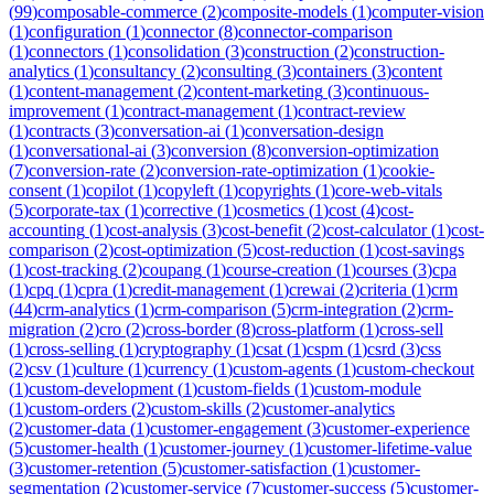
(
99
)
composable-commerce
(
2
)
composite-models
(
1
)
computer-vision
(
1
)
configuration
(
1
)
connector
(
8
)
connector-comparison
(
1
)
connectors
(
1
)
consolidation
(
3
)
construction
(
2
)
construction-
analytics
(
1
)
consultancy
(
2
)
consulting
(
3
)
containers
(
3
)
content
(
1
)
content-management
(
2
)
content-marketing
(
3
)
continuous-
improvement
(
1
)
contract-management
(
1
)
contract-review
(
1
)
contracts
(
3
)
conversation-ai
(
1
)
conversation-design
(
1
)
conversational-ai
(
3
)
conversion
(
8
)
conversion-optimization
(
7
)
conversion-rate
(
2
)
conversion-rate-optimization
(
1
)
cookie-
consent
(
1
)
copilot
(
1
)
copyleft
(
1
)
copyrights
(
1
)
core-web-vitals
(
5
)
corporate-tax
(
1
)
corrective
(
1
)
cosmetics
(
1
)
cost
(
4
)
cost-
accounting
(
1
)
cost-analysis
(
3
)
cost-benefit
(
2
)
cost-calculator
(
1
)
cost-
comparison
(
2
)
cost-optimization
(
5
)
cost-reduction
(
1
)
cost-savings
(
1
)
cost-tracking
(
2
)
coupang
(
1
)
course-creation
(
1
)
courses
(
3
)
cpa
(
1
)
cpq
(
1
)
cpra
(
1
)
credit-management
(
1
)
crewai
(
2
)
criteria
(
1
)
crm
(
44
)
crm-analytics
(
1
)
crm-comparison
(
5
)
crm-integration
(
2
)
crm-
migration
(
2
)
cro
(
2
)
cross-border
(
8
)
cross-platform
(
1
)
cross-sell
(
1
)
cross-selling
(
1
)
cryptography
(
1
)
csat
(
1
)
cspm
(
1
)
csrd
(
3
)
css
(
2
)
csv
(
1
)
culture
(
1
)
currency
(
1
)
custom-agents
(
1
)
custom-checkout
(
1
)
custom-development
(
1
)
custom-fields
(
1
)
custom-module
(
1
)
custom-orders
(
2
)
custom-skills
(
2
)
customer-analytics
(
2
)
customer-data
(
1
)
customer-engagement
(
3
)
customer-experience
(
5
)
customer-health
(
1
)
customer-journey
(
1
)
customer-lifetime-value
(
3
)
customer-retention
(
5
)
customer-satisfaction
(
1
)
customer-
segmentation
(
2
)
customer-service
(
7
)
customer-success
(
5
)
customer-