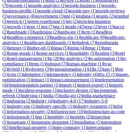
(
1
)
global-operations
(
1
)
gmp
(
2
)
go-live
(
2
)
gobd
(
1
)
gohighlevel
(
76
)
google
(
1
)
google-analytics
(
2
)
google-business
(
1
)
google-
business-profile
(
1
)
google-cloud
(
2
)
google-pay
(
1
)
google-reviews
(
1
)
governance
(
8
)
government
(
3
)
gpt
(
1
)
grafana
(
1
)
grants
(
2
)
graphql
(
3
)
green-it
(
1
)
green-warehouse
(
1
)
gri
(
2
)
growing-business
(
1
)
growth
(
1
)
grpc
(
1
)
gst
(
7
)
gta
(
1
)
guide
(
43
)
gxp
(
2
)
gym
(
1
)
haccp
(
2
)
handmade
(
3
)
hardening
(
2
)
hardware
(
1
)
hcm
(
1
)
headless
(
4
)
headless-commerce
(
3
)
headless-erp
(
1
)
healthcare
(
9
)
healthcare-
analytics
(
1
)
healthcare-dashboards
(
1
)
helpdesk
(
7
)
hepsiburada
(
1
)
hetzner
(
1
)
higher-ed
(
1
)
hipaa
(
5
)
hiring
(
4
)
hmac
(
1
)
hmrc
(
2
)
home-goods
(
1
)
home-services
(
1
)
hospitality
(
5
)
hosting
(
3
)
hotel
(
1
)
hotel-management
(
1
)
hr
(
20
)
hr-analytics
(
2
)
hr-automation
(
1
)
hr-
compliance
(
1
)
hrms
(
1
)
hubspot
(
7
)
human-machine
(
1
)
hvac
(
2
)
hybrid
(
1
)
hydrogen
(
3
)
hyperautomation
(
1
)
i18n
(
2
)
iam
(
1
)
ibm
(
1
)
icms
(
1
)
idempiere
(
1
)
idempotency
(
1
)
identity
(
4
)
ifrs-15
(
1
)
image-
optimization
(
1
)
impact
(
1
)
impact-measurement
(
1
)
implementation
(
44
)
implementation-partner
(
1
)
import
(
1
)
import-export
(
1
)
import-
mode
(
1
)
incident-response
(
3
)
inclusive-design
(
1
)
incremental-
refresh
(
2
)
indexing
(
1
)
india
(
5
)
india-gst
(
2
)
india-marketplace
(
1
)
indonesia
(
2
)
industry
(
4
)
industry-4-0
(
17
)
industry-5-0
(
1
)
industry-erp
(
1
)
industry-specific
(
1
)
industry-wrappers
(
1
)
infor
(
1
)
information-security
(
2
)
infrastructure
(
10
)
infrastructure-as-code
(
1
)
infusionsoft
(
1
)
inp
(
1
)
insightly
(
1
)
insights
(
2
)
inspection
(
1
)
instagram
(
1
)
instagram-shopping
(
2
)
installation
(
1
)
integration
(
63
)
intellectual-property
(
1
)
inter-company
(
1
)
intercompany