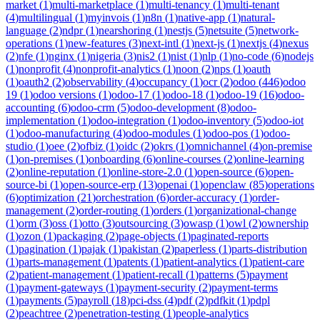
market
(
1
)
multi-marketplace
(
1
)
multi-tenancy
(
1
)
multi-tenant
(
4
)
multilingual
(
1
)
myinvois
(
1
)
n8n
(
1
)
native-app
(
1
)
natural-
language
(
2
)
ndpr
(
1
)
nearshoring
(
1
)
nestjs
(
5
)
netsuite
(
5
)
network-
operations
(
1
)
new-features
(
3
)
next-intl
(
1
)
next-js
(
1
)
nextjs
(
4
)
nexus
(
2
)
nfe
(
1
)
nginx
(
1
)
nigeria
(
3
)
nis2
(
1
)
nist
(
1
)
nlp
(
1
)
no-code
(
6
)
nodejs
(
1
)
nonprofit
(
4
)
nonprofit-analytics
(
1
)
noon
(
2
)
nps
(
1
)
oauth
(
1
)
oauth2
(
2
)
observability
(
4
)
occupancy
(
1
)
ocr
(
2
)
odoo
(
446
)
odoo
19
(
1
)
odoo versions
(
1
)
odoo-17
(
1
)
odoo-18
(
1
)
odoo-19
(
16
)
odoo-
accounting
(
6
)
odoo-crm
(
5
)
odoo-development
(
8
)
odoo-
implementation
(
1
)
odoo-integration
(
1
)
odoo-inventory
(
5
)
odoo-iot
(
1
)
odoo-manufacturing
(
4
)
odoo-modules
(
1
)
odoo-pos
(
1
)
odoo-
studio
(
1
)
oee
(
2
)
ofbiz
(
1
)
oidc
(
2
)
okrs
(
1
)
omnichannel
(
4
)
on-premise
(
1
)
on-premises
(
1
)
onboarding
(
6
)
online-courses
(
2
)
online-learning
(
2
)
online-reputation
(
1
)
online-store-2.0
(
1
)
open-source
(
6
)
open-
source-bi
(
1
)
open-source-erp
(
13
)
openai
(
1
)
openclaw
(
85
)
operations
(
6
)
optimization
(
21
)
orchestration
(
6
)
order-accuracy
(
1
)
order-
management
(
2
)
order-routing
(
1
)
orders
(
1
)
organizational-change
(
1
)
orm
(
3
)
oss
(
1
)
otto
(
3
)
outsourcing
(
3
)
owasp
(
1
)
owl
(
2
)
ownership
(
1
)
ozon
(
1
)
packaging
(
2
)
page-objects
(
1
)
paginated-reports
(
1
)
pagination
(
1
)
pajak
(
1
)
pakistan
(
2
)
paperless
(
1
)
parts-distribution
(
1
)
parts-management
(
1
)
patents
(
1
)
patient-analytics
(
1
)
patient-care
(
2
)
patient-management
(
1
)
patient-recall
(
1
)
patterns
(
5
)
payment
(
1
)
payment-gateways
(
1
)
payment-security
(
2
)
payment-terms
(
1
)
payments
(
5
)
payroll
(
18
)
pci-dss
(
4
)
pdf
(
2
)
pdfkit
(
1
)
pdpl
(
2
)
peachtree
(
2
)
penetration-testing
(
1
)
people-analytics