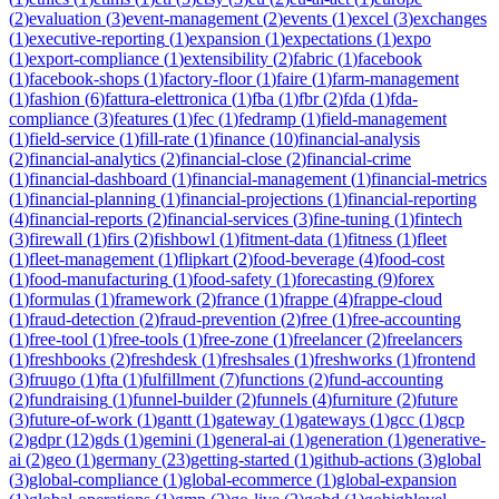
(
2
)
evaluation
(
3
)
event-management
(
2
)
events
(
1
)
excel
(
3
)
exchanges
(
1
)
executive-reporting
(
1
)
expansion
(
1
)
expectations
(
1
)
expo
(
1
)
export-compliance
(
1
)
extensibility
(
2
)
fabric
(
1
)
facebook
(
1
)
facebook-shops
(
1
)
factory-floor
(
1
)
faire
(
1
)
farm-management
(
1
)
fashion
(
6
)
fattura-elettronica
(
1
)
fba
(
1
)
fbr
(
2
)
fda
(
1
)
fda-
compliance
(
3
)
features
(
1
)
fec
(
1
)
fedramp
(
1
)
field-management
(
1
)
field-service
(
1
)
fill-rate
(
1
)
finance
(
10
)
financial-analysis
(
2
)
financial-analytics
(
2
)
financial-close
(
2
)
financial-crime
(
1
)
financial-dashboard
(
1
)
financial-management
(
1
)
financial-metrics
(
1
)
financial-planning
(
1
)
financial-projections
(
1
)
financial-reporting
(
4
)
financial-reports
(
2
)
financial-services
(
3
)
fine-tuning
(
1
)
fintech
(
3
)
firewall
(
1
)
firs
(
2
)
fishbowl
(
1
)
fitment-data
(
1
)
fitness
(
1
)
fleet
(
1
)
fleet-management
(
1
)
flipkart
(
2
)
food-beverage
(
4
)
food-cost
(
1
)
food-manufacturing
(
1
)
food-safety
(
1
)
forecasting
(
9
)
forex
(
1
)
formulas
(
1
)
framework
(
2
)
france
(
1
)
frappe
(
4
)
frappe-cloud
(
1
)
fraud-detection
(
2
)
fraud-prevention
(
2
)
free
(
1
)
free-accounting
(
1
)
free-tool
(
1
)
free-tools
(
1
)
free-zone
(
1
)
freelancer
(
2
)
freelancers
(
1
)
freshbooks
(
2
)
freshdesk
(
1
)
freshsales
(
1
)
freshworks
(
1
)
frontend
(
3
)
fruugo
(
1
)
fta
(
1
)
fulfillment
(
7
)
functions
(
2
)
fund-accounting
(
2
)
fundraising
(
1
)
funnel-builder
(
2
)
funnels
(
4
)
furniture
(
2
)
future
(
3
)
future-of-work
(
1
)
gantt
(
1
)
gateway
(
1
)
gateways
(
1
)
gcc
(
1
)
gcp
(
2
)
gdpr
(
12
)
gds
(
1
)
gemini
(
1
)
general-ai
(
1
)
generation
(
1
)
generative-
ai
(
2
)
geo
(
1
)
germany
(
23
)
getting-started
(
1
)
github-actions
(
3
)
global
(
3
)
global-compliance
(
1
)
global-ecommerce
(
1
)
global-expansion