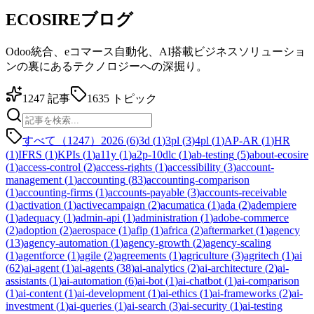
ECOSIREブログ
Odoo統合、eコマース自動化、AI搭載ビジネスソリューショ
ンの裏にあるテクノロジーへの深掘り。
1247
記事
1635
トピック
すべて（1247）
2026
(
6
)
3d
(
1
)
3pl
(
3
)
4pl
(
1
)
AP-AR
(
1
)
HR
(
1
)
IFRS
(
1
)
KPIs
(
1
)
a11y
(
1
)
a2p-10dlc
(
1
)
ab-testing
(
5
)
about-ecosire
(
1
)
access-control
(
2
)
access-rights
(
1
)
accessibility
(
3
)
account-
management
(
1
)
accounting
(
83
)
accounting-comparison
(
1
)
accounting-firms
(
1
)
accounts-payable
(
3
)
accounts-receivable
(
1
)
activation
(
1
)
activecampaign
(
2
)
acumatica
(
1
)
ada
(
2
)
adempiere
(
1
)
adequacy
(
1
)
admin-api
(
1
)
administration
(
1
)
adobe-commerce
(
2
)
adoption
(
2
)
aerospace
(
1
)
afip
(
1
)
africa
(
2
)
aftermarket
(
1
)
agency
(
13
)
agency-automation
(
1
)
agency-growth
(
2
)
agency-scaling
(
1
)
agentforce
(
1
)
agile
(
2
)
agreements
(
1
)
agriculture
(
3
)
agritech
(
1
)
ai
(
62
)
ai-agent
(
1
)
ai-agents
(
38
)
ai-analytics
(
2
)
ai-architecture
(
2
)
ai-
assistants
(
1
)
ai-automation
(
6
)
ai-bot
(
1
)
ai-chatbot
(
1
)
ai-comparison
(
1
)
ai-content
(
1
)
ai-development
(
1
)
ai-ethics
(
1
)
ai-frameworks
(
2
)
ai-
investment
(
1
)
ai-queries
(
1
)
ai-search
(
3
)
ai-security
(
1
)
ai-testing