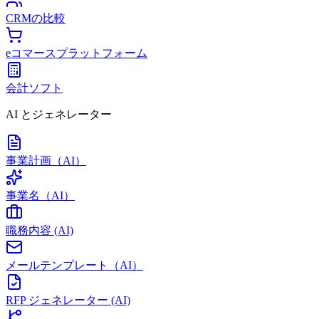
CRMの比較
eコマースプラットフォーム
会計ソフト
AI とジェネレーター
事業計画（AI）
事業名（AI）
職務内容 (AI)
メールテンプレート（AI）
RFP ジェネレーター (AI)