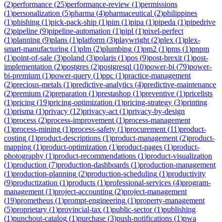
(
2
)
performance
(
25
)
performance-review
(
1
)
permissions
(
1
)
personalization
(
5
)
pharma
(
4
)
pharmaceutical
(
2
)
philippines
(
1
)
phishing
(
1
)
pick-pack-ship
(
1
)
pim
(
1
)
pipa
(
1
)
pipeda
(
1
)
pipedrive
(
2
)
pipeline
(
9
)
pipeline-automation
(
1
)
pipl
(
1
)
pixel-perfect
(
1
)
planning
(
9
)
plans
(
1
)
platform
(
3
)
playwright
(
2
)
plex
(
1
)
plex-
smart-manufacturing
(
1
)
plm
(
2
)
plumbing
(
1
)
pm2
(
1
)
pms
(
1
)
pnpm
(
1
)
point-of-sale
(
3
)
poland
(
3
)
polaris
(
1
)
pos
(
9
)
post-brexit
(
1
)
post-
implementation
(
2
)
postgres
(
2
)
postgresql
(
10
)
power-bi
(
79
)
power-
bi-premium
(
1
)
power-query
(
1
)
ppc
(
1
)
practice-management
(
2
)
precious-metals
(
1
)
predictive-analytics
(
4
)
predictive-maintenance
(
2
)
premium
(
2
)
preparation
(
1
)
prestashop
(
1
)
preventive
(
1
)
pricelists
(
1
)
pricing
(
19
)
pricing-optimization
(
1
)
pricing-strategy
(
3
)
printing
(
1
)
prisma
(
1
)
privacy
(
12
)
privacy-act
(
1
)
privacy-by-design
(
1
)
process
(
2
)
process-improvement
(
1
)
process-management
(
1
)
process-mining
(
1
)
process-safety
(
1
)
procurement
(
11
)
product-
costing
(
1
)
product-descriptions
(
1
)
product-management
(
2
)
product-
mapping
(
1
)
product-optimization
(
1
)
product-pages
(
1
)
product-
photography
(
1
)
product-recommendations
(
1
)
product-visualization
(
1
)
production
(
7
)
production-dashboards
(
1
)
production-management
(
1
)
production-planning
(
2
)
production-scheduling
(
1
)
productivity
(
9
)
productization
(
1
)
products
(
1
)
professional-services
(
4
)
program-
management
(
1
)
project-accounting
(
2
)
project-management
(
19
)
prometheus
(
1
)
prompt-engineering
(
1
)
property-management
(
5
)
proprietary
(
1
)
provincial-tax
(
1
)
public-sector
(
1
)
publishing
(
1
)
punchout-catalog
(
1
)
purchase
(
3
)
push-notifications
(
1
)
pwa