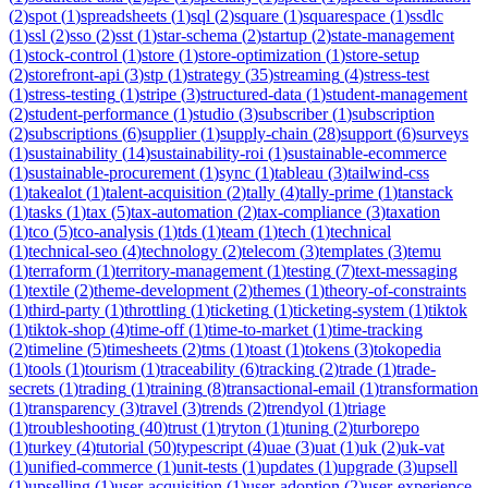
(
2
)
spot
(
1
)
spreadsheets
(
1
)
sql
(
2
)
square
(
1
)
squarespace
(
1
)
ssdlc
(
1
)
ssl
(
2
)
sso
(
2
)
sst
(
1
)
star-schema
(
2
)
startup
(
2
)
state-management
(
1
)
stock-control
(
1
)
store
(
1
)
store-optimization
(
1
)
store-setup
(
2
)
storefront-api
(
3
)
stp
(
1
)
strategy
(
35
)
streaming
(
4
)
stress-test
(
1
)
stress-testing
(
1
)
stripe
(
3
)
structured-data
(
1
)
student-management
(
2
)
student-performance
(
1
)
studio
(
3
)
subscriber
(
1
)
subscription
(
2
)
subscriptions
(
6
)
supplier
(
1
)
supply-chain
(
28
)
support
(
6
)
surveys
(
1
)
sustainability
(
14
)
sustainability-roi
(
1
)
sustainable-ecommerce
(
1
)
sustainable-procurement
(
1
)
sync
(
1
)
tableau
(
3
)
tailwind-css
(
1
)
takealot
(
1
)
talent-acquisition
(
2
)
tally
(
4
)
tally-prime
(
1
)
tanstack
(
1
)
tasks
(
1
)
tax
(
5
)
tax-automation
(
2
)
tax-compliance
(
3
)
taxation
(
1
)
tco
(
5
)
tco-analysis
(
1
)
tds
(
1
)
team
(
1
)
tech
(
1
)
technical
(
1
)
technical-seo
(
4
)
technology
(
2
)
telecom
(
3
)
templates
(
3
)
temu
(
1
)
terraform
(
1
)
territory-management
(
1
)
testing
(
7
)
text-messaging
(
1
)
textile
(
2
)
theme-development
(
2
)
themes
(
1
)
theory-of-constraints
(
1
)
third-party
(
1
)
throttling
(
1
)
ticketing
(
1
)
ticketing-system
(
1
)
tiktok
(
1
)
tiktok-shop
(
4
)
time-off
(
1
)
time-to-market
(
1
)
time-tracking
(
2
)
timeline
(
5
)
timesheets
(
2
)
tms
(
1
)
toast
(
1
)
tokens
(
3
)
tokopedia
(
1
)
tools
(
1
)
tourism
(
1
)
traceability
(
6
)
tracking
(
2
)
trade
(
1
)
trade-
secrets
(
1
)
trading
(
1
)
training
(
8
)
transactional-email
(
1
)
transformation
(
1
)
transparency
(
3
)
travel
(
3
)
trends
(
2
)
trendyol
(
1
)
triage
(
1
)
troubleshooting
(
40
)
trust
(
1
)
tryton
(
1
)
tuning
(
2
)
turborepo
(
1
)
turkey
(
4
)
tutorial
(
50
)
typescript
(
4
)
uae
(
3
)
uat
(
1
)
uk
(
2
)
uk-vat
(
1
)
unified-commerce
(
1
)
unit-tests
(
1
)
updates
(
1
)
upgrade
(
3
)
upsell
(
1
)
upselling
(
1
)
user-acquisition
(
1
)
user-adoption
(
2
)
user-experience