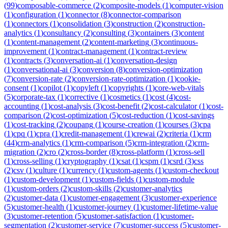
(
99
)
composable-commerce
(
2
)
composite-models
(
1
)
computer-vision
(
1
)
configuration
(
1
)
connector
(
8
)
connector-comparison
(
1
)
connectors
(
1
)
consolidation
(
3
)
construction
(
2
)
construction-
analytics
(
1
)
consultancy
(
2
)
consulting
(
3
)
containers
(
3
)
content
(
1
)
content-management
(
2
)
content-marketing
(
3
)
continuous-
improvement
(
1
)
contract-management
(
1
)
contract-review
(
1
)
contracts
(
3
)
conversation-ai
(
1
)
conversation-design
(
1
)
conversational-ai
(
3
)
conversion
(
8
)
conversion-optimization
(
7
)
conversion-rate
(
2
)
conversion-rate-optimization
(
1
)
cookie-
consent
(
1
)
copilot
(
1
)
copyleft
(
1
)
copyrights
(
1
)
core-web-vitals
(
5
)
corporate-tax
(
1
)
corrective
(
1
)
cosmetics
(
1
)
cost
(
4
)
cost-
accounting
(
1
)
cost-analysis
(
3
)
cost-benefit
(
2
)
cost-calculator
(
1
)
cost-
comparison
(
2
)
cost-optimization
(
5
)
cost-reduction
(
1
)
cost-savings
(
1
)
cost-tracking
(
2
)
coupang
(
1
)
course-creation
(
1
)
courses
(
3
)
cpa
(
1
)
cpq
(
1
)
cpra
(
1
)
credit-management
(
1
)
crewai
(
2
)
criteria
(
1
)
crm
(
44
)
crm-analytics
(
1
)
crm-comparison
(
5
)
crm-integration
(
2
)
crm-
migration
(
2
)
cro
(
2
)
cross-border
(
8
)
cross-platform
(
1
)
cross-sell
(
1
)
cross-selling
(
1
)
cryptography
(
1
)
csat
(
1
)
cspm
(
1
)
csrd
(
3
)
css
(
2
)
csv
(
1
)
culture
(
1
)
currency
(
1
)
custom-agents
(
1
)
custom-checkout
(
1
)
custom-development
(
1
)
custom-fields
(
1
)
custom-module
(
1
)
custom-orders
(
2
)
custom-skills
(
2
)
customer-analytics
(
2
)
customer-data
(
1
)
customer-engagement
(
3
)
customer-experience
(
5
)
customer-health
(
1
)
customer-journey
(
1
)
customer-lifetime-value
(
3
)
customer-retention
(
5
)
customer-satisfaction
(
1
)
customer-
segmentation
(
2
)
customer-service
(
7
)
customer-success
(
5
)
customer-