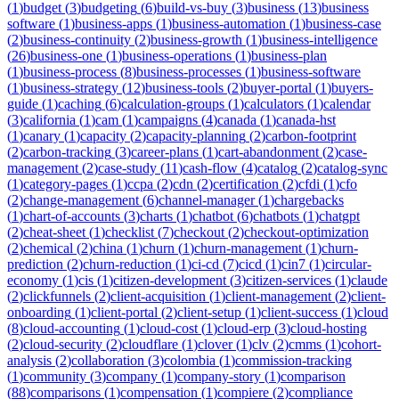
(
1
)
budget
(
3
)
budgeting
(
6
)
build-vs-buy
(
3
)
business
(
13
)
business
software
(
1
)
business-apps
(
1
)
business-automation
(
1
)
business-case
(
2
)
business-continuity
(
2
)
business-growth
(
1
)
business-intelligence
(
26
)
business-one
(
1
)
business-operations
(
1
)
business-plan
(
1
)
business-process
(
8
)
business-processes
(
1
)
business-software
(
1
)
business-strategy
(
12
)
business-tools
(
2
)
buyer-portal
(
1
)
buyers-
guide
(
1
)
caching
(
6
)
calculation-groups
(
1
)
calculators
(
1
)
calendar
(
3
)
california
(
1
)
cam
(
1
)
campaigns
(
4
)
canada
(
1
)
canada-hst
(
1
)
canary
(
1
)
capacity
(
2
)
capacity-planning
(
2
)
carbon-footprint
(
2
)
carbon-tracking
(
3
)
career-plans
(
1
)
cart-abandonment
(
2
)
case-
management
(
2
)
case-study
(
11
)
cash-flow
(
4
)
catalog
(
2
)
catalog-sync
(
1
)
category-pages
(
1
)
ccpa
(
2
)
cdn
(
2
)
certification
(
2
)
cfdi
(
1
)
cfo
(
2
)
change-management
(
6
)
channel-manager
(
1
)
chargebacks
(
1
)
chart-of-accounts
(
3
)
charts
(
1
)
chatbot
(
6
)
chatbots
(
1
)
chatgpt
(
2
)
cheat-sheet
(
1
)
checklist
(
7
)
checkout
(
2
)
checkout-optimization
(
2
)
chemical
(
2
)
china
(
1
)
churn
(
1
)
churn-management
(
1
)
churn-
prediction
(
2
)
churn-reduction
(
1
)
ci-cd
(
7
)
cicd
(
1
)
cin7
(
1
)
circular-
economy
(
1
)
cis
(
1
)
citizen-development
(
3
)
citizen-services
(
1
)
claude
(
2
)
clickfunnels
(
2
)
client-acquisition
(
1
)
client-management
(
2
)
client-
onboarding
(
1
)
client-portal
(
2
)
client-setup
(
1
)
client-success
(
1
)
cloud
(
8
)
cloud-accounting
(
1
)
cloud-cost
(
1
)
cloud-erp
(
3
)
cloud-hosting
(
2
)
cloud-security
(
2
)
cloudflare
(
1
)
clover
(
1
)
clv
(
2
)
cmms
(
1
)
cohort-
analysis
(
2
)
collaboration
(
3
)
colombia
(
1
)
commission-tracking
(
1
)
community
(
3
)
company
(
1
)
company-story
(
1
)
comparison
(
88
)
comparisons
(
1
)
compensation
(
1
)
compiere
(
2
)
compliance