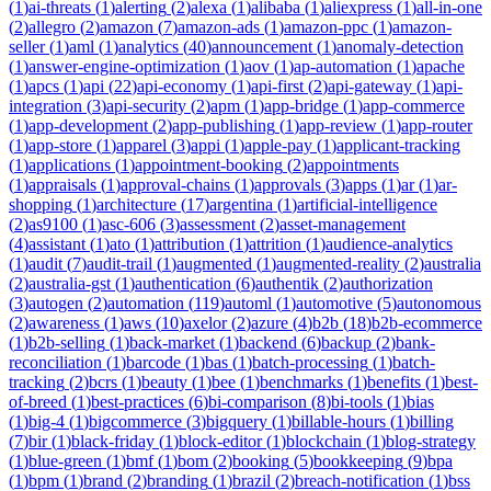
(
1
)
ai-threats
(
1
)
alerting
(
2
)
alexa
(
1
)
alibaba
(
1
)
aliexpress
(
1
)
all-in-one
(
2
)
allegro
(
2
)
amazon
(
7
)
amazon-ads
(
1
)
amazon-ppc
(
1
)
amazon-
seller
(
1
)
aml
(
1
)
analytics
(
40
)
announcement
(
1
)
anomaly-detection
(
1
)
answer-engine-optimization
(
1
)
aov
(
1
)
ap-automation
(
1
)
apache
(
1
)
apcs
(
1
)
api
(
22
)
api-economy
(
1
)
api-first
(
2
)
api-gateway
(
1
)
api-
integration
(
3
)
api-security
(
2
)
apm
(
1
)
app-bridge
(
1
)
app-commerce
(
1
)
app-development
(
2
)
app-publishing
(
1
)
app-review
(
1
)
app-router
(
1
)
app-store
(
1
)
apparel
(
3
)
appi
(
1
)
apple-pay
(
1
)
applicant-tracking
(
1
)
applications
(
1
)
appointment-booking
(
2
)
appointments
(
1
)
appraisals
(
1
)
approval-chains
(
1
)
approvals
(
3
)
apps
(
1
)
ar
(
1
)
ar-
shopping
(
1
)
architecture
(
17
)
argentina
(
1
)
artificial-intelligence
(
2
)
as9100
(
1
)
asc-606
(
3
)
assessment
(
2
)
asset-management
(
4
)
assistant
(
1
)
ato
(
1
)
attribution
(
1
)
attrition
(
1
)
audience-analytics
(
1
)
audit
(
7
)
audit-trail
(
1
)
augmented
(
1
)
augmented-reality
(
2
)
australia
(
2
)
australia-gst
(
1
)
authentication
(
6
)
authentik
(
2
)
authorization
(
3
)
autogen
(
2
)
automation
(
119
)
automl
(
1
)
automotive
(
5
)
autonomous
(
2
)
awareness
(
1
)
aws
(
10
)
axelor
(
2
)
azure
(
4
)
b2b
(
18
)
b2b-ecommerce
(
1
)
b2b-selling
(
1
)
back-market
(
1
)
backend
(
6
)
backup
(
2
)
bank-
reconciliation
(
1
)
barcode
(
1
)
bas
(
1
)
batch-processing
(
1
)
batch-
tracking
(
2
)
bcrs
(
1
)
beauty
(
1
)
bee
(
1
)
benchmarks
(
1
)
benefits
(
1
)
best-
of-breed
(
1
)
best-practices
(
6
)
bi-comparison
(
8
)
bi-tools
(
1
)
bias
(
1
)
big-4
(
1
)
bigcommerce
(
3
)
bigquery
(
1
)
billable-hours
(
1
)
billing
(
7
)
bir
(
1
)
black-friday
(
1
)
block-editor
(
1
)
blockchain
(
1
)
blog-strategy
(
1
)
blue-green
(
1
)
bmf
(
1
)
bom
(
2
)
booking
(
5
)
bookkeeping
(
9
)
bpa
(
1
)
bpm
(
1
)
brand
(
2
)
branding
(
1
)
brazil
(
2
)
breach-notification
(
1
)
bss