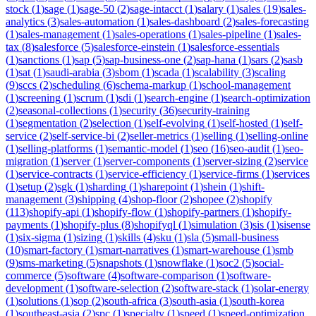
stock
(
1
)
sage
(
1
)
sage-50
(
2
)
sage-intacct
(
1
)
salary
(
1
)
sales
(
19
)
sales-
analytics
(
3
)
sales-automation
(
1
)
sales-dashboard
(
2
)
sales-forecasting
(
1
)
sales-management
(
1
)
sales-operations
(
1
)
sales-pipeline
(
1
)
sales-
tax
(
8
)
salesforce
(
5
)
salesforce-einstein
(
1
)
salesforce-essentials
(
1
)
sanctions
(
1
)
sap
(
5
)
sap-business-one
(
2
)
sap-hana
(
1
)
sars
(
2
)
sasb
(
1
)
sat
(
1
)
saudi-arabia
(
3
)
sbom
(
1
)
scada
(
1
)
scalability
(
3
)
scaling
(
9
)
sccs
(
2
)
scheduling
(
6
)
schema-markup
(
1
)
school-management
(
1
)
screening
(
1
)
scrum
(
1
)
sdi
(
1
)
search-engine
(
1
)
search-optimization
(
2
)
seasonal-collections
(
1
)
security
(
36
)
security-training
(
1
)
segmentation
(
2
)
selection
(
1
)
self-evolving
(
1
)
self-hosted
(
1
)
self-
service
(
2
)
self-service-bi
(
2
)
seller-metrics
(
1
)
selling
(
1
)
selling-online
(
1
)
selling-platforms
(
1
)
semantic-model
(
1
)
seo
(
16
)
seo-audit
(
1
)
seo-
migration
(
1
)
server
(
1
)
server-components
(
1
)
server-sizing
(
2
)
service
(
1
)
service-contracts
(
1
)
service-efficiency
(
1
)
service-firms
(
1
)
services
(
1
)
setup
(
2
)
sgk
(
1
)
sharding
(
1
)
sharepoint
(
1
)
shein
(
1
)
shift-
management
(
3
)
shipping
(
4
)
shop-floor
(
2
)
shopee
(
2
)
shopify
(
113
)
shopify-api
(
1
)
shopify-flow
(
1
)
shopify-partners
(
1
)
shopify-
payments
(
1
)
shopify-plus
(
8
)
shopifyql
(
1
)
simulation
(
3
)
sis
(
1
)
sisense
(
1
)
six-sigma
(
1
)
sizing
(
1
)
skills
(
4
)
sku
(
1
)
sla
(
5
)
small-business
(
10
)
smart-factory
(
1
)
smart-narratives
(
1
)
smart-warehouse
(
1
)
smb
(
9
)
sms-marketing
(
5
)
snapshots
(
1
)
snowflake
(
1
)
soc2
(
5
)
social-
commerce
(
5
)
software
(
4
)
software-comparison
(
1
)
software-
development
(
1
)
software-selection
(
2
)
software-stack
(
1
)
solar-energy
(
1
)
solutions
(
1
)
sop
(
2
)
south-africa
(
3
)
south-asia
(
1
)
south-korea
(
1
)
southeast-asia
(
2
)
spc
(
1
)
specialty
(
1
)
speed
(
1
)
speed-optimization