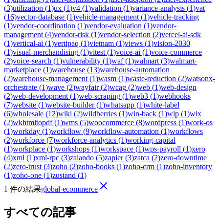
(
3
)
utilization
(
1
)
ux
(
1
)
v4
(
1
)
validation
(
1
)
variance-analysis
(
1
)
vat
(
16
)
vector-database
(
1
)
vehicle-management
(
1
)
vehicle-tracking
(
1
)
vendor-coordination
(
1
)
vendor-evaluation
(
1
)
vendor-
management
(
4
)
vendor-risk
(
1
)
vendor-selection
(
2
)
vercel-ai-sdk
(
1
)
vertical-ai
(
1
)
vertipaq
(
1
)
vietnam
(
1
)
views
(
1
)
vision-2030
(
1
)
visual-merchandising
(
1
)
vitest
(
1
)
voice-ai
(
1
)
voice-commerce
(
2
)
voice-search
(
1
)
vulnerability
(
1
)
waf
(
1
)
walmart
(
3
)
walmart-
marketplace
(
1
)
warehouse
(
13
)
warehouse-automation
(
2
)
warehouse-management
(
1
)
wasm
(
1
)
waste-reduction
(
2
)
watsonx-
orchestrate
(
1
)
wave
(
2
)
wayfair
(
2
)
wcag
(
2
)
web
(
1
)
web-design
(
2
)
web-development
(
1
)
web-scraping
(
1
)
web3
(
1
)
webhooks
(
7
)
website
(
1
)
website-builder
(
1
)
whatsapp
(
1
)
white-label
(
6
)
wholesale
(
12
)
wiki
(
2
)
wildberries
(
1
)
win-back
(
1
)
wip
(
1
)
wix
(
2
)
wkhtmltopdf
(
1
)
wms
(
5
)
woocommerce
(
8
)
wordpress
(
1
)
work-os
(
1
)
workday
(
1
)
workflow
(
9
)
workflow-automation
(
1
)
workflows
(
2
)
workforce
(
7
)
workforce-analytics
(
1
)
working-capital
(
1
)
workplace
(
1
)
workshops
(
1
)
workspace
(
1
)
wps-payroll
(
1
)
xero
(
4
)
xml
(
1
)
xml-rpc
(
3
)
zalando
(
5
)
zapier
(
3
)
zatca
(
2
)
zero-downtime
(
2
)
zero-trust
(
3
)
zoho
(
2
)
zoho-books
(
1
)
zoho-crm
(
1
)
zoho-inventory
(
1
)
zoho-one
(
1
)
zustand
(
1
)
1 件の結果
global-ecommerce
すべての記事