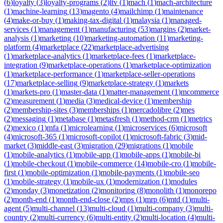
(
6
)
loyalty
(
3
)
loyalty-programs
(
2
)
ltv
(
1
)
mach
(
1
)
mach-architecture
(
1
)
machine-learning
(
13
)
magento
(
4
)
mailchimp
(
1
)
maintenance
(
4
)
make-or-buy
(
1
)
making-tax-digital
(
1
)
malaysia
(
1
)
managed-
services
(
1
)
management
(
1
)
manufacturing
(
53
)
margins
(
2
)
market-
analysis
(
1
)
marketing
(
10
)
marketing-automation
(
11
)
marketing-
platform
(
4
)
marketplace
(
22
)
marketplace-advertising
(
1
)
marketplace-analytics
(
1
)
marketplace-fees
(
1
)
marketplace-
integration
(
9
)
marketplace-operations
(
1
)
marketplace-optimization
(
1
)
marketplace-performance
(
1
)
marketplace-seller-operations
(
17
)
marketplace-selling
(
9
)
marketplace-strategy
(
1
)
markets
(
1
)
markets-pro
(
1
)
master-data
(
1
)
matter-management
(
1
)
mcommerce
(
2
)
measurement
(
1
)
media
(
3
)
medical-device
(
1
)
membership
(
2
)
membership-sites
(
3
)
memberships
(
1
)
mercadolibre
(
2
)
mes
(
2
)
messaging
(
1
)
metabase
(
1
)
metasfresh
(
1
)
method-crm
(
1
)
metrics
(
2
)
mexico
(
1
)
mfa
(
1
)
microlearning
(
1
)
microservices
(
6
)
microsoft
(
4
)
microsoft-365
(
1
)
microsoft-copilot
(
1
)
microsoft-fabric
(
3
)
mid-
market
(
3
)
middle-east
(
3
)
migration
(
29
)
migrations
(
1
)
mobile
(
1
)
mobile-analytics
(
1
)
mobile-app
(
1
)
mobile-apps
(
1
)
mobile-bi
(
1
)
mobile-checkout
(
1
)
mobile-commerce
(
14
)
mobile-cro
(
1
)
mobile-
first
(
1
)
mobile-optimization
(
1
)
mobile-payments
(
1
)
mobile-seo
(
1
)
mobile-strategy
(
1
)
mobile-ux
(
1
)
modernization
(
1
)
modules
(
2
)
monday
(
3
)
monetization
(
2
)
monitoring
(
8
)
monolith
(
1
)
monorepo
(
2
)
month-end
(
1
)
month-end-close
(
2
)
mps
(
1
)
mrp
(
6
)
mtd
(
1
)
multi-
agent
(
5
)
multi-channel
(
13
)
multi-cloud
(
1
)
multi-company
(
3
)
multi-
country
(
2
)
multi-currency
(
6
)
multi-entity
(
2
)
multi-location
(
4
)
multi-