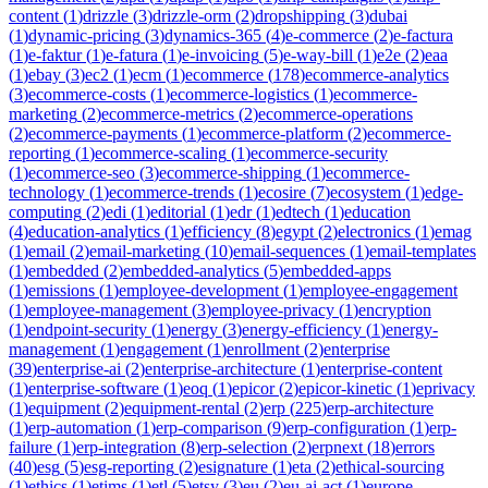
content
(
1
)
drizzle
(
3
)
drizzle-orm
(
2
)
dropshipping
(
3
)
dubai
(
1
)
dynamic-pricing
(
3
)
dynamics-365
(
4
)
e-commerce
(
2
)
e-factura
(
1
)
e-faktur
(
1
)
e-fatura
(
1
)
e-invoicing
(
5
)
e-way-bill
(
1
)
e2e
(
2
)
eaa
(
1
)
ebay
(
3
)
ec2
(
1
)
ecm
(
1
)
ecommerce
(
178
)
ecommerce-analytics
(
3
)
ecommerce-costs
(
1
)
ecommerce-logistics
(
1
)
ecommerce-
marketing
(
2
)
ecommerce-metrics
(
2
)
ecommerce-operations
(
2
)
ecommerce-payments
(
1
)
ecommerce-platform
(
2
)
ecommerce-
reporting
(
1
)
ecommerce-scaling
(
1
)
ecommerce-security
(
1
)
ecommerce-seo
(
3
)
ecommerce-shipping
(
1
)
ecommerce-
technology
(
1
)
ecommerce-trends
(
1
)
ecosire
(
7
)
ecosystem
(
1
)
edge-
computing
(
2
)
edi
(
1
)
editorial
(
1
)
edr
(
1
)
edtech
(
1
)
education
(
4
)
education-analytics
(
1
)
efficiency
(
8
)
egypt
(
2
)
electronics
(
1
)
emag
(
1
)
email
(
2
)
email-marketing
(
10
)
email-sequences
(
1
)
email-templates
(
1
)
embedded
(
2
)
embedded-analytics
(
5
)
embedded-apps
(
1
)
emissions
(
1
)
employee-development
(
1
)
employee-engagement
(
1
)
employee-management
(
3
)
employee-privacy
(
1
)
encryption
(
1
)
endpoint-security
(
1
)
energy
(
3
)
energy-efficiency
(
1
)
energy-
management
(
1
)
engagement
(
1
)
enrollment
(
2
)
enterprise
(
39
)
enterprise-ai
(
2
)
enterprise-architecture
(
1
)
enterprise-content
(
1
)
enterprise-software
(
1
)
eoq
(
1
)
epicor
(
2
)
epicor-kinetic
(
1
)
eprivacy
(
1
)
equipment
(
2
)
equipment-rental
(
2
)
erp
(
225
)
erp-architecture
(
1
)
erp-automation
(
1
)
erp-comparison
(
9
)
erp-configuration
(
1
)
erp-
failure
(
1
)
erp-integration
(
8
)
erp-selection
(
2
)
erpnext
(
18
)
errors
(
40
)
esg
(
5
)
esg-reporting
(
2
)
esignature
(
1
)
eta
(
2
)
ethical-sourcing
(
1
)
ethics
(
1
)
etims
(
1
)
etl
(
5
)
etsy
(
3
)
eu
(
2
)
eu-ai-act
(
1
)
europe