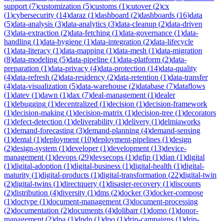
support
(
7
)
customization
(
5
)
customs
(
1
)
cutover
(
2
)
cx
(
1
)
cybersecurity
(
14
)
daraz
(
1
)
dashboard
(
2
)
dashboards
(
16
)
data
(
5
)
data-analysis
(
3
)
data-analytics
(
3
)
data-cleanup
(
2
)
data-driven
(
3
)
data-extraction
(
2
)
data-fetching
(
1
)
data-governance
(
1
)
data-
handling
(
1
)
data-hygiene
(
1
)
data-integration
(
2
)
data-lifecycle
(
1
)
data-literacy
(
1
)
data-mapping
(
1
)
data-mesh
(
1
)
data-migration
(
8
)
data-modeling
(
5
)
data-pipeline
(
1
)
data-platform
(
2
)
data-
preparation
(
1
)
data-privacy
(
4
)
data-protection
(
14
)
data-quality
(
4
)
data-refresh
(
2
)
data-residency
(
2
)
data-retention
(
1
)
data-transfer
(
4
)
data-visualization
(
5
)
data-warehouse
(
2
)
database
(
7
)
dataflows
(
1
)
datev
(
1
)
dawn
(
1
)
dax
(
7
)
deal-management
(
1
)
dealer
(
1
)
debugging
(
1
)
decentralized
(
1
)
decision
(
1
)
decision-framework
(
1
)
decision-making
(
1
)
decision-matrix
(
1
)
decision-tree
(
1
)
decorators
(
1
)
defect-detection
(
1
)
deliverability
(
1
)
delivery
(
1
)
delmiaworks
(
1
)
demand-forecasting
(
3
)
demand-planning
(
4
)
demand-sensing
(
1
)
dental
(
1
)
deployment
(
10
)
deployment-pipelines
(
1
)
design
(
2
)
design-system
(
1
)
developer
(
1
)
development
(
13
)
device-
management
(
1
)
devops
(
29
)
devsecops
(
1
)
dgfip
(
1
)
dian
(
1
)
digital
(
1
)
digital-adoption
(
1
)
digital-business
(
1
)
digital-health
(
1
)
digital-
maturity
(
1
)
digital-products
(
1
)
digital-transformation
(
22
)
digital-twin
(
2
)
digital-twins
(
1
)
directquery
(
1
)
disaster-recovery
(
1
)
discounts
(
2
)
distribution
(
4
)
diversity
(
1
)
dms
(
2
)
docker
(
3
)
docker-compose
(
1
)
doctype
(
1
)
document-management
(
3
)
document-processing
(
2
)
documentation
(
2
)
documents
(
4
)
dolibarr
(
1
)
domo
(
1
)
donor-
management
(
2
)
dpa
(
1
)
dpdp
(
1
)
dpo
(
1
)
drip-campaigns
(
1
)
drip-