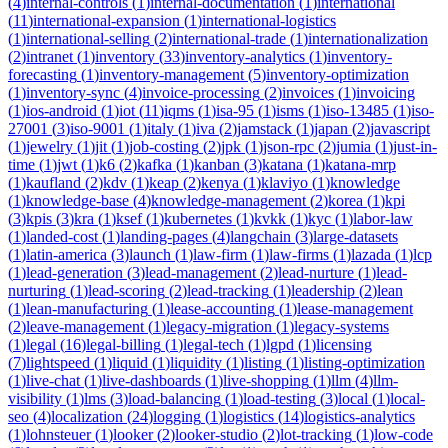
(
4
)
internal-controls
(
1
)
internal-documentation
(
1
)
international
(
11
)
international-expansion
(
1
)
international-logistics
(
1
)
international-selling
(
2
)
international-trade
(
1
)
internationalization
(
2
)
intranet
(
1
)
inventory
(
33
)
inventory-analytics
(
1
)
inventory-
forecasting
(
1
)
inventory-management
(
5
)
inventory-optimization
(
1
)
inventory-sync
(
4
)
invoice-processing
(
2
)
invoices
(
1
)
invoicing
(
1
)
ios-android
(
1
)
iot
(
11
)
iqms
(
1
)
isa-95
(
1
)
isms
(
1
)
iso-13485
(
1
)
iso-
27001
(
3
)
iso-9001
(
1
)
italy
(
1
)
iva
(
2
)
jamstack
(
1
)
japan
(
2
)
javascript
(
1
)
jewelry
(
1
)
jit
(
1
)
job-costing
(
2
)
jpk
(
1
)
json-rpc
(
2
)
jumia
(
1
)
just-in-
time
(
1
)
jwt
(
1
)
k6
(
2
)
kafka
(
1
)
kanban
(
3
)
katana
(
1
)
katana-mrp
(
1
)
kaufland
(
2
)
kdv
(
1
)
keap
(
2
)
kenya
(
1
)
klaviyo
(
1
)
knowledge
(
1
)
knowledge-base
(
4
)
knowledge-management
(
2
)
korea
(
1
)
kpi
(
3
)
kpis
(
3
)
kra
(
1
)
ksef
(
1
)
kubernetes
(
1
)
kvkk
(
1
)
kyc
(
1
)
labor-law
(
1
)
landed-cost
(
1
)
landing-pages
(
4
)
langchain
(
3
)
large-datasets
(
1
)
latin-america
(
3
)
launch
(
1
)
law-firm
(
1
)
law-firms
(
1
)
lazada
(
1
)
lcp
(
1
)
lead-generation
(
3
)
lead-management
(
2
)
lead-nurture
(
1
)
lead-
nurturing
(
1
)
lead-scoring
(
2
)
lead-tracking
(
1
)
leadership
(
2
)
lean
(
1
)
lean-manufacturing
(
1
)
lease-accounting
(
1
)
lease-management
(
2
)
leave-management
(
1
)
legacy-migration
(
1
)
legacy-systems
(
1
)
legal
(
16
)
legal-billing
(
1
)
legal-tech
(
1
)
lgpd
(
1
)
licensing
(
7
)
lightspeed
(
1
)
liquid
(
1
)
liquidity
(
1
)
listing
(
1
)
listing-optimization
(
1
)
live-chat
(
1
)
live-dashboards
(
1
)
live-shopping
(
1
)
llm
(
4
)
llm-
visibility
(
1
)
lms
(
3
)
load-balancing
(
1
)
load-testing
(
3
)
local
(
1
)
local-
seo
(
4
)
localization
(
24
)
logging
(
1
)
logistics
(
14
)
logistics-analytics
(
1
)
lohnsteuer
(
1
)
looker
(
2
)
looker-studio
(
2
)
lot-tracking
(
1
)
low-code