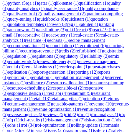
(
1
)
python
(
5
)
qa
(
1
)
qatar
(
1
)
qlik-sense
(
1
)
qualification
(
1
)
quality
(
3
)
quality-analytics
(
1
)
quality-assurance
(
1
)
quality-compliance
(
1
)
quality-control
(
2
)
quality-management
(
2
)
quantum-computing
(
1
)
query-tuning
(
1
)
quickbooks
(
8
)
quickstart
(
1
)
quotation
(
1
)
quotation-templates
(
1
)
qweb
(
3
)
rag
(
1
)
rakuten
(
1
)
ranking
(
1
)
ransomware
(
1
)
rate-limiting
(
3
)
rdl
(
1
)
react
(
8
)
react-19
(
2
)
react-
email
(
1
)
react-native
(
1
)
react-query
(
1
)
real-estate
(
5
)
real-estate-
analytics
(
1
)
real-time
(
4
)
recharts
(
1
)
recipe-management
(
1
)
recommendations
(
1
)
reconciliation
(
1
)
recruitment
(
6
)
recurring-
billing
(
1
)
recurring-revenue
(
5
)
redis
(
2
)
refurbished
(
1
)
registration
(
1
)
regulation
(
1
)
regulations
(
2
)
regulatory
(
3
)
reliability
(
2
)
remix
(
2
)
remote-work
(
2
)
renewable-energy
(
1
)
renewal-management
(
1
)
rental
(
3
)
rental-business
(
1
)
reorder-point
(
1
)
repeat-purchases
(
1
)
replication
(
1
)
report-generation
(
1
)
reporting
(
12
)
reports
(
3
)
repricing
(
1
)
reputation
(
1
)
reputation-management
(
2
)
reserved-
instances
(
1
)
resilience
(
2
)
resource-allocation
(
1
)
resource-planning
(
1
)
resource-scheduling
(
2
)
responsible-ai
(
2
)
responsive
(
2
)
responsive-design
(
1
)
rest-api
(
4
)
restaurant
(
5
)
restaurant-
management
(
1
)
retail
(
13
)
retail-analytics
(
1
)
retention
(
9
)
returns
(
4
)
returns-management
(
2
)
reusable-patterns
(
1
)
revenue
(
10
)
revenue-
management
(
1
)
revenue-optimization
(
1
)
revenue-recognition
(
5
)
reverse-logistics
(
2
)
reviews
(
5
)
rfid
(
2
)
rfm
(
1
)
rfm-analysis
(
1
)
rfp
(
1
)
rfq
(
1
)
rich-results
(
1
)
risk-management
(
7
)
risk-reduction
(
1
)
rls
(
4
)
rohs
(
1
)
roi
(
34
)
roi-optimization
(
1
)
rolling-update
(
1
)
romania
(
1
)
rpa
(
3
)
rsc
(
2
)
russia
(
2
)
saas
(
25
)
saas-pricing
(
1
)
safety
(
2
)
safety-