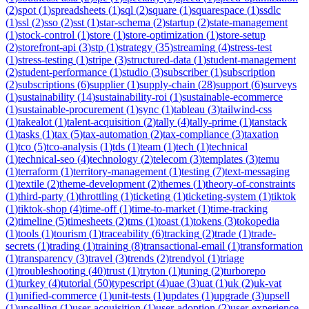
(
2
)
spot
(
1
)
spreadsheets
(
1
)
sql
(
2
)
square
(
1
)
squarespace
(
1
)
ssdlc
(
1
)
ssl
(
2
)
sso
(
2
)
sst
(
1
)
star-schema
(
2
)
startup
(
2
)
state-management
(
1
)
stock-control
(
1
)
store
(
1
)
store-optimization
(
1
)
store-setup
(
2
)
storefront-api
(
3
)
stp
(
1
)
strategy
(
35
)
streaming
(
4
)
stress-test
(
1
)
stress-testing
(
1
)
stripe
(
3
)
structured-data
(
1
)
student-management
(
2
)
student-performance
(
1
)
studio
(
3
)
subscriber
(
1
)
subscription
(
2
)
subscriptions
(
6
)
supplier
(
1
)
supply-chain
(
28
)
support
(
6
)
surveys
(
1
)
sustainability
(
14
)
sustainability-roi
(
1
)
sustainable-ecommerce
(
1
)
sustainable-procurement
(
1
)
sync
(
1
)
tableau
(
3
)
tailwind-css
(
1
)
takealot
(
1
)
talent-acquisition
(
2
)
tally
(
4
)
tally-prime
(
1
)
tanstack
(
1
)
tasks
(
1
)
tax
(
5
)
tax-automation
(
2
)
tax-compliance
(
3
)
taxation
(
1
)
tco
(
5
)
tco-analysis
(
1
)
tds
(
1
)
team
(
1
)
tech
(
1
)
technical
(
1
)
technical-seo
(
4
)
technology
(
2
)
telecom
(
3
)
templates
(
3
)
temu
(
1
)
terraform
(
1
)
territory-management
(
1
)
testing
(
7
)
text-messaging
(
1
)
textile
(
2
)
theme-development
(
2
)
themes
(
1
)
theory-of-constraints
(
1
)
third-party
(
1
)
throttling
(
1
)
ticketing
(
1
)
ticketing-system
(
1
)
tiktok
(
1
)
tiktok-shop
(
4
)
time-off
(
1
)
time-to-market
(
1
)
time-tracking
(
2
)
timeline
(
5
)
timesheets
(
2
)
tms
(
1
)
toast
(
1
)
tokens
(
3
)
tokopedia
(
1
)
tools
(
1
)
tourism
(
1
)
traceability
(
6
)
tracking
(
2
)
trade
(
1
)
trade-
secrets
(
1
)
trading
(
1
)
training
(
8
)
transactional-email
(
1
)
transformation
(
1
)
transparency
(
3
)
travel
(
3
)
trends
(
2
)
trendyol
(
1
)
triage
(
1
)
troubleshooting
(
40
)
trust
(
1
)
tryton
(
1
)
tuning
(
2
)
turborepo
(
1
)
turkey
(
4
)
tutorial
(
50
)
typescript
(
4
)
uae
(
3
)
uat
(
1
)
uk
(
2
)
uk-vat
(
1
)
unified-commerce
(
1
)
unit-tests
(
1
)
updates
(
1
)
upgrade
(
3
)
upsell
(
1
)
upselling
(
1
)
user-acquisition
(
1
)
user-adoption
(
2
)
user-experience