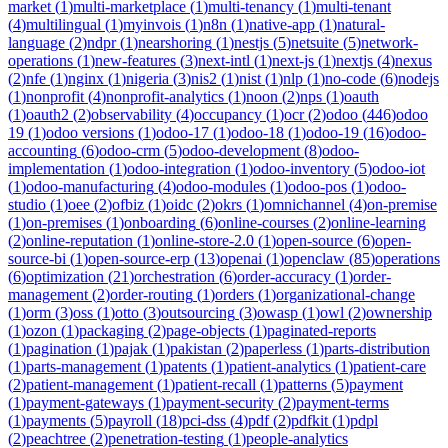
market
(
1
)
multi-marketplace
(
1
)
multi-tenancy
(
1
)
multi-tenant
(
4
)
multilingual
(
1
)
myinvois
(
1
)
n8n
(
1
)
native-app
(
1
)
natural-
language
(
2
)
ndpr
(
1
)
nearshoring
(
1
)
nestjs
(
5
)
netsuite
(
5
)
network-
operations
(
1
)
new-features
(
3
)
next-intl
(
1
)
next-js
(
1
)
nextjs
(
4
)
nexus
(
2
)
nfe
(
1
)
nginx
(
1
)
nigeria
(
3
)
nis2
(
1
)
nist
(
1
)
nlp
(
1
)
no-code
(
6
)
nodejs
(
1
)
nonprofit
(
4
)
nonprofit-analytics
(
1
)
noon
(
2
)
nps
(
1
)
oauth
(
1
)
oauth2
(
2
)
observability
(
4
)
occupancy
(
1
)
ocr
(
2
)
odoo
(
446
)
odoo
19
(
1
)
odoo versions
(
1
)
odoo-17
(
1
)
odoo-18
(
1
)
odoo-19
(
16
)
odoo-
accounting
(
6
)
odoo-crm
(
5
)
odoo-development
(
8
)
odoo-
implementation
(
1
)
odoo-integration
(
1
)
odoo-inventory
(
5
)
odoo-iot
(
1
)
odoo-manufacturing
(
4
)
odoo-modules
(
1
)
odoo-pos
(
1
)
odoo-
studio
(
1
)
oee
(
2
)
ofbiz
(
1
)
oidc
(
2
)
okrs
(
1
)
omnichannel
(
4
)
on-premise
(
1
)
on-premises
(
1
)
onboarding
(
6
)
online-courses
(
2
)
online-learning
(
2
)
online-reputation
(
1
)
online-store-2.0
(
1
)
open-source
(
6
)
open-
source-bi
(
1
)
open-source-erp
(
13
)
openai
(
1
)
openclaw
(
85
)
operations
(
6
)
optimization
(
21
)
orchestration
(
6
)
order-accuracy
(
1
)
order-
management
(
2
)
order-routing
(
1
)
orders
(
1
)
organizational-change
(
1
)
orm
(
3
)
oss
(
1
)
otto
(
3
)
outsourcing
(
3
)
owasp
(
1
)
owl
(
2
)
ownership
(
1
)
ozon
(
1
)
packaging
(
2
)
page-objects
(
1
)
paginated-reports
(
1
)
pagination
(
1
)
pajak
(
1
)
pakistan
(
2
)
paperless
(
1
)
parts-distribution
(
1
)
parts-management
(
1
)
patents
(
1
)
patient-analytics
(
1
)
patient-care
(
2
)
patient-management
(
1
)
patient-recall
(
1
)
patterns
(
5
)
payment
(
1
)
payment-gateways
(
1
)
payment-security
(
2
)
payment-terms
(
1
)
payments
(
5
)
payroll
(
18
)
pci-dss
(
4
)
pdf
(
2
)
pdfkit
(
1
)
pdpl
(
2
)
peachtree
(
2
)
penetration-testing
(
1
)
people-analytics