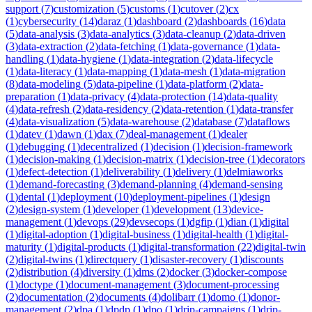
support
(
7
)
customization
(
5
)
customs
(
1
)
cutover
(
2
)
cx
(
1
)
cybersecurity
(
14
)
daraz
(
1
)
dashboard
(
2
)
dashboards
(
16
)
data
(
5
)
data-analysis
(
3
)
data-analytics
(
3
)
data-cleanup
(
2
)
data-driven
(
3
)
data-extraction
(
2
)
data-fetching
(
1
)
data-governance
(
1
)
data-
handling
(
1
)
data-hygiene
(
1
)
data-integration
(
2
)
data-lifecycle
(
1
)
data-literacy
(
1
)
data-mapping
(
1
)
data-mesh
(
1
)
data-migration
(
8
)
data-modeling
(
5
)
data-pipeline
(
1
)
data-platform
(
2
)
data-
preparation
(
1
)
data-privacy
(
4
)
data-protection
(
14
)
data-quality
(
4
)
data-refresh
(
2
)
data-residency
(
2
)
data-retention
(
1
)
data-transfer
(
4
)
data-visualization
(
5
)
data-warehouse
(
2
)
database
(
7
)
dataflows
(
1
)
datev
(
1
)
dawn
(
1
)
dax
(
7
)
deal-management
(
1
)
dealer
(
1
)
debugging
(
1
)
decentralized
(
1
)
decision
(
1
)
decision-framework
(
1
)
decision-making
(
1
)
decision-matrix
(
1
)
decision-tree
(
1
)
decorators
(
1
)
defect-detection
(
1
)
deliverability
(
1
)
delivery
(
1
)
delmiaworks
(
1
)
demand-forecasting
(
3
)
demand-planning
(
4
)
demand-sensing
(
1
)
dental
(
1
)
deployment
(
10
)
deployment-pipelines
(
1
)
design
(
2
)
design-system
(
1
)
developer
(
1
)
development
(
13
)
device-
management
(
1
)
devops
(
29
)
devsecops
(
1
)
dgfip
(
1
)
dian
(
1
)
digital
(
1
)
digital-adoption
(
1
)
digital-business
(
1
)
digital-health
(
1
)
digital-
maturity
(
1
)
digital-products
(
1
)
digital-transformation
(
22
)
digital-twin
(
2
)
digital-twins
(
1
)
directquery
(
1
)
disaster-recovery
(
1
)
discounts
(
2
)
distribution
(
4
)
diversity
(
1
)
dms
(
2
)
docker
(
3
)
docker-compose
(
1
)
doctype
(
1
)
document-management
(
3
)
document-processing
(
2
)
documentation
(
2
)
documents
(
4
)
dolibarr
(
1
)
domo
(
1
)
donor-
management
(
2
)
dpa
(
1
)
dpdp
(
1
)
dpo
(
1
)
drip-campaigns
(
1
)
drip-