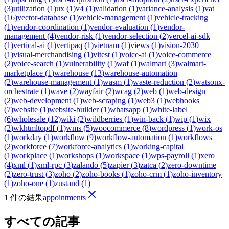
(
3
)
utilization
(
1
)
ux
(
1
)
v4
(
1
)
validation
(
1
)
variance-analysis
(
1
)
vat
(
16
)
vector-database
(
1
)
vehicle-management
(
1
)
vehicle-tracking
(
1
)
vendor-coordination
(
1
)
vendor-evaluation
(
1
)
vendor-
management
(
4
)
vendor-risk
(
1
)
vendor-selection
(
2
)
vercel-ai-sdk
(
1
)
vertical-ai
(
1
)
vertipaq
(
1
)
vietnam
(
1
)
views
(
1
)
vision-2030
(
1
)
visual-merchandising
(
1
)
vitest
(
1
)
voice-ai
(
1
)
voice-commerce
(
2
)
voice-search
(
1
)
vulnerability
(
1
)
waf
(
1
)
walmart
(
3
)
walmart-
marketplace
(
1
)
warehouse
(
13
)
warehouse-automation
(
2
)
warehouse-management
(
1
)
wasm
(
1
)
waste-reduction
(
2
)
watsonx-
orchestrate
(
1
)
wave
(
2
)
wayfair
(
2
)
wcag
(
2
)
web
(
1
)
web-design
(
2
)
web-development
(
1
)
web-scraping
(
1
)
web3
(
1
)
webhooks
(
7
)
website
(
1
)
website-builder
(
1
)
whatsapp
(
1
)
white-label
(
6
)
wholesale
(
12
)
wiki
(
2
)
wildberries
(
1
)
win-back
(
1
)
wip
(
1
)
wix
(
2
)
wkhtmltopdf
(
1
)
wms
(
5
)
woocommerce
(
8
)
wordpress
(
1
)
work-os
(
1
)
workday
(
1
)
workflow
(
9
)
workflow-automation
(
1
)
workflows
(
2
)
workforce
(
7
)
workforce-analytics
(
1
)
working-capital
(
1
)
workplace
(
1
)
workshops
(
1
)
workspace
(
1
)
wps-payroll
(
1
)
xero
(
4
)
xml
(
1
)
xml-rpc
(
3
)
zalando
(
5
)
zapier
(
3
)
zatca
(
2
)
zero-downtime
(
2
)
zero-trust
(
3
)
zoho
(
2
)
zoho-books
(
1
)
zoho-crm
(
1
)
zoho-inventory
(
1
)
zoho-one
(
1
)
zustand
(
1
)
1 件の結果
appointments
すべての記事