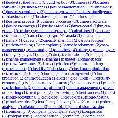
(
1
)
budget
(
3
)
budgeting
(
6
)
build-vs-buy
(
3
)
business
(
13
)
business
software
(
1
)
business-apps
(
1
)
business-automation
(
1
)
business-case
(
2
)
business-continuity
(
2
)
business-growth
(
1
)
business-intelligence
(
26
)
business-one
(
1
)
business-operations
(
1
)
business-plan
(
1
)
business-process
(
8
)
business-processes
(
1
)
business-software
(
1
)
business-strategy
(
12
)
business-tools
(
2
)
buyer-portal
(
1
)
buyers-
guide
(
1
)
caching
(
6
)
calculation-groups
(
1
)
calculators
(
1
)
calendar
(
3
)
california
(
1
)
cam
(
1
)
campaigns
(
4
)
canada
(
1
)
canada-hst
(
1
)
canary
(
1
)
capacity
(
2
)
capacity-planning
(
2
)
carbon-footprint
(
2
)
carbon-tracking
(
3
)
career-plans
(
1
)
cart-abandonment
(
2
)
case-
management
(
2
)
case-study
(
11
)
cash-flow
(
4
)
catalog
(
2
)
catalog-sync
(
1
)
category-pages
(
1
)
ccpa
(
2
)
cdn
(
2
)
certification
(
2
)
cfdi
(
1
)
cfo
(
2
)
change-management
(
6
)
channel-manager
(
1
)
chargebacks
(
1
)
chart-of-accounts
(
3
)
charts
(
1
)
chatbot
(
6
)
chatbots
(
1
)
chatgpt
(
2
)
cheat-sheet
(
1
)
checklist
(
7
)
checkout
(
2
)
checkout-optimization
(
2
)
chemical
(
2
)
china
(
1
)
churn
(
1
)
churn-management
(
1
)
churn-
prediction
(
2
)
churn-reduction
(
1
)
ci-cd
(
7
)
cicd
(
1
)
cin7
(
1
)
circular-
economy
(
1
)
cis
(
1
)
citizen-development
(
3
)
citizen-services
(
1
)
claude
(
2
)
clickfunnels
(
2
)
client-acquisition
(
1
)
client-management
(
2
)
client-
onboarding
(
1
)
client-portal
(
2
)
client-setup
(
1
)
client-success
(
1
)
cloud
(
8
)
cloud-accounting
(
1
)
cloud-cost
(
1
)
cloud-erp
(
3
)
cloud-hosting
(
2
)
cloud-security
(
2
)
cloudflare
(
1
)
clover
(
1
)
clv
(
2
)
cmms
(
1
)
cohort-
analysis
(
2
)
collaboration
(
3
)
colombia
(
1
)
commission-tracking
(
1
)
community
(
3
)
company
(
1
)
company-story
(
1
)
comparison
(
88
)
comparisons
(
1
)
compensation
(
1
)
compiere
(
2
)
compliance