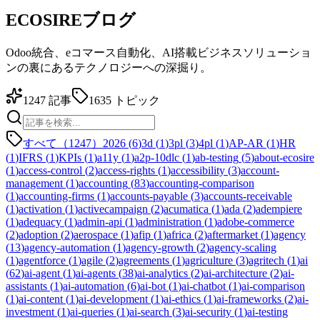
ECOSIREブログ
Odoo統合、eコマース自動化、AI搭載ビジネスソリューショ
ンの裏にあるテクノロジーへの深掘り。
1247
記事
1635
トピック
すべて（1247）
2026
(
6
)
3d
(
1
)
3pl
(
3
)
4pl
(
1
)
AP-AR
(
1
)
HR
(
1
)
IFRS
(
1
)
KPIs
(
1
)
a11y
(
1
)
a2p-10dlc
(
1
)
ab-testing
(
5
)
about-ecosire
(
1
)
access-control
(
2
)
access-rights
(
1
)
accessibility
(
3
)
account-
management
(
1
)
accounting
(
83
)
accounting-comparison
(
1
)
accounting-firms
(
1
)
accounts-payable
(
3
)
accounts-receivable
(
1
)
activation
(
1
)
activecampaign
(
2
)
acumatica
(
1
)
ada
(
2
)
adempiere
(
1
)
adequacy
(
1
)
admin-api
(
1
)
administration
(
1
)
adobe-commerce
(
2
)
adoption
(
2
)
aerospace
(
1
)
afip
(
1
)
africa
(
2
)
aftermarket
(
1
)
agency
(
13
)
agency-automation
(
1
)
agency-growth
(
2
)
agency-scaling
(
1
)
agentforce
(
1
)
agile
(
2
)
agreements
(
1
)
agriculture
(
3
)
agritech
(
1
)
ai
(
62
)
ai-agent
(
1
)
ai-agents
(
38
)
ai-analytics
(
2
)
ai-architecture
(
2
)
ai-
assistants
(
1
)
ai-automation
(
6
)
ai-bot
(
1
)
ai-chatbot
(
1
)
ai-comparison
(
1
)
ai-content
(
1
)
ai-development
(
1
)
ai-ethics
(
1
)
ai-frameworks
(
2
)
ai-
investment
(
1
)
ai-queries
(
1
)
ai-search
(
3
)
ai-security
(
1
)
ai-testing