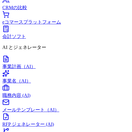
CRMの比較
eコマースプラットフォーム
会計ソフト
AI とジェネレーター
事業計画（AI）
事業名（AI）
職務内容 (AI)
メールテンプレート（AI）
RFP ジェネレーター (AI)