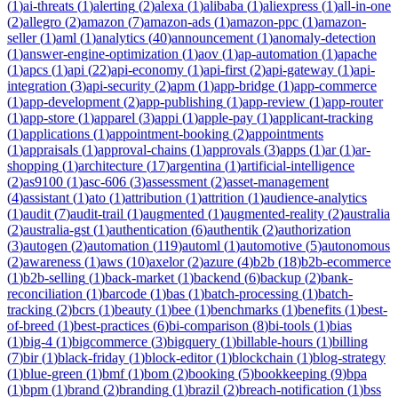
(
1
)
ai-threats
(
1
)
alerting
(
2
)
alexa
(
1
)
alibaba
(
1
)
aliexpress
(
1
)
all-in-one
(
2
)
allegro
(
2
)
amazon
(
7
)
amazon-ads
(
1
)
amazon-ppc
(
1
)
amazon-
seller
(
1
)
aml
(
1
)
analytics
(
40
)
announcement
(
1
)
anomaly-detection
(
1
)
answer-engine-optimization
(
1
)
aov
(
1
)
ap-automation
(
1
)
apache
(
1
)
apcs
(
1
)
api
(
22
)
api-economy
(
1
)
api-first
(
2
)
api-gateway
(
1
)
api-
integration
(
3
)
api-security
(
2
)
apm
(
1
)
app-bridge
(
1
)
app-commerce
(
1
)
app-development
(
2
)
app-publishing
(
1
)
app-review
(
1
)
app-router
(
1
)
app-store
(
1
)
apparel
(
3
)
appi
(
1
)
apple-pay
(
1
)
applicant-tracking
(
1
)
applications
(
1
)
appointment-booking
(
2
)
appointments
(
1
)
appraisals
(
1
)
approval-chains
(
1
)
approvals
(
3
)
apps
(
1
)
ar
(
1
)
ar-
shopping
(
1
)
architecture
(
17
)
argentina
(
1
)
artificial-intelligence
(
2
)
as9100
(
1
)
asc-606
(
3
)
assessment
(
2
)
asset-management
(
4
)
assistant
(
1
)
ato
(
1
)
attribution
(
1
)
attrition
(
1
)
audience-analytics
(
1
)
audit
(
7
)
audit-trail
(
1
)
augmented
(
1
)
augmented-reality
(
2
)
australia
(
2
)
australia-gst
(
1
)
authentication
(
6
)
authentik
(
2
)
authorization
(
3
)
autogen
(
2
)
automation
(
119
)
automl
(
1
)
automotive
(
5
)
autonomous
(
2
)
awareness
(
1
)
aws
(
10
)
axelor
(
2
)
azure
(
4
)
b2b
(
18
)
b2b-ecommerce
(
1
)
b2b-selling
(
1
)
back-market
(
1
)
backend
(
6
)
backup
(
2
)
bank-
reconciliation
(
1
)
barcode
(
1
)
bas
(
1
)
batch-processing
(
1
)
batch-
tracking
(
2
)
bcrs
(
1
)
beauty
(
1
)
bee
(
1
)
benchmarks
(
1
)
benefits
(
1
)
best-
of-breed
(
1
)
best-practices
(
6
)
bi-comparison
(
8
)
bi-tools
(
1
)
bias
(
1
)
big-4
(
1
)
bigcommerce
(
3
)
bigquery
(
1
)
billable-hours
(
1
)
billing
(
7
)
bir
(
1
)
black-friday
(
1
)
block-editor
(
1
)
blockchain
(
1
)
blog-strategy
(
1
)
blue-green
(
1
)
bmf
(
1
)
bom
(
2
)
booking
(
5
)
bookkeeping
(
9
)
bpa
(
1
)
bpm
(
1
)
brand
(
2
)
branding
(
1
)
brazil
(
2
)
breach-notification
(
1
)
bss