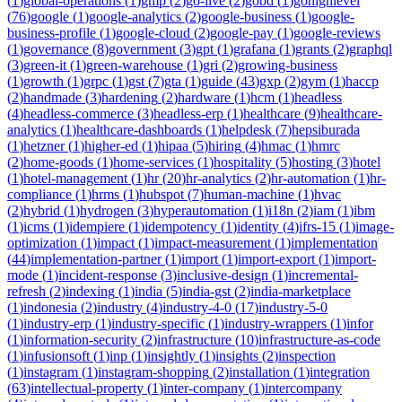
(
1
)
global-operations
(
1
)
gmp
(
2
)
go-live
(
2
)
gobd
(
1
)
gohighlevel
(
76
)
google
(
1
)
google-analytics
(
2
)
google-business
(
1
)
google-
business-profile
(
1
)
google-cloud
(
2
)
google-pay
(
1
)
google-reviews
(
1
)
governance
(
8
)
government
(
3
)
gpt
(
1
)
grafana
(
1
)
grants
(
2
)
graphql
(
3
)
green-it
(
1
)
green-warehouse
(
1
)
gri
(
2
)
growing-business
(
1
)
growth
(
1
)
grpc
(
1
)
gst
(
7
)
gta
(
1
)
guide
(
43
)
gxp
(
2
)
gym
(
1
)
haccp
(
2
)
handmade
(
3
)
hardening
(
2
)
hardware
(
1
)
hcm
(
1
)
headless
(
4
)
headless-commerce
(
3
)
headless-erp
(
1
)
healthcare
(
9
)
healthcare-
analytics
(
1
)
healthcare-dashboards
(
1
)
helpdesk
(
7
)
hepsiburada
(
1
)
hetzner
(
1
)
higher-ed
(
1
)
hipaa
(
5
)
hiring
(
4
)
hmac
(
1
)
hmrc
(
2
)
home-goods
(
1
)
home-services
(
1
)
hospitality
(
5
)
hosting
(
3
)
hotel
(
1
)
hotel-management
(
1
)
hr
(
20
)
hr-analytics
(
2
)
hr-automation
(
1
)
hr-
compliance
(
1
)
hrms
(
1
)
hubspot
(
7
)
human-machine
(
1
)
hvac
(
2
)
hybrid
(
1
)
hydrogen
(
3
)
hyperautomation
(
1
)
i18n
(
2
)
iam
(
1
)
ibm
(
1
)
icms
(
1
)
idempiere
(
1
)
idempotency
(
1
)
identity
(
4
)
ifrs-15
(
1
)
image-
optimization
(
1
)
impact
(
1
)
impact-measurement
(
1
)
implementation
(
44
)
implementation-partner
(
1
)
import
(
1
)
import-export
(
1
)
import-
mode
(
1
)
incident-response
(
3
)
inclusive-design
(
1
)
incremental-
refresh
(
2
)
indexing
(
1
)
india
(
5
)
india-gst
(
2
)
india-marketplace
(
1
)
indonesia
(
2
)
industry
(
4
)
industry-4-0
(
17
)
industry-5-0
(
1
)
industry-erp
(
1
)
industry-specific
(
1
)
industry-wrappers
(
1
)
infor
(
1
)
information-security
(
2
)
infrastructure
(
10
)
infrastructure-as-code
(
1
)
infusionsoft
(
1
)
inp
(
1
)
insightly
(
1
)
insights
(
2
)
inspection
(
1
)
instagram
(
1
)
instagram-shopping
(
2
)
installation
(
1
)
integration
(
63
)
intellectual-property
(
1
)
inter-company
(
1
)
intercompany