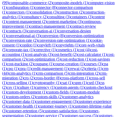
(
99
)
composable-commerce
(
2
)
composite-models
(
1
)
computer-vision
(
1
)
configuration
(
1
)
connector
(
8
)
connector-comparison
(
1
)
connectors
(
1
)
consolidation
(
3
)
construction
(
2
)
construction-
analytics
(
1
)
consultancy
(
2
)
consulting
(
3
)
containers
(
3
)
content
(
1
)
content-management
(
2
)
content-marketing
(
3
)
continuous-
improvement
(
1
)
contract-management
(
1
)
contract-review
(
1
)
contracts
(
3
)
conversation-ai
(
1
)
conversation-design
(
1
)
conversational-ai
(
3
)
conversion
(
8
)
conversion-optimization
(
7
)
conversion-rate
(
2
)
conversion-rate-optimization
(
1
)
cookie-
consent
(
1
)
copilot
(
1
)
copyleft
(
1
)
copyrights
(
1
)
core-web-vitals
(
5
)
corporate-tax
(
1
)
corrective
(
1
)
cosmetics
(
1
)
cost
(
4
)
cost-
accounting
(
1
)
cost-analysis
(
3
)
cost-benefit
(
2
)
cost-calculator
(
1
)
cost-
comparison
(
2
)
cost-optimization
(
5
)
cost-reduction
(
1
)
cost-savings
(
1
)
cost-tracking
(
2
)
coupang
(
1
)
course-creation
(
1
)
courses
(
3
)
cpa
(
1
)
cpq
(
1
)
cpra
(
1
)
credit-management
(
1
)
crewai
(
2
)
criteria
(
1
)
crm
(
44
)
crm-analytics
(
1
)
crm-comparison
(
5
)
crm-integration
(
2
)
crm-
migration
(
2
)
cro
(
2
)
cross-border
(
8
)
cross-platform
(
1
)
cross-sell
(
1
)
cross-selling
(
1
)
cryptography
(
1
)
csat
(
1
)
cspm
(
1
)
csrd
(
3
)
css
(
2
)
csv
(
1
)
culture
(
1
)
currency
(
1
)
custom-agents
(
1
)
custom-checkout
(
1
)
custom-development
(
1
)
custom-fields
(
1
)
custom-module
(
1
)
custom-orders
(
2
)
custom-skills
(
2
)
customer-analytics
(
2
)
customer-data
(
1
)
customer-engagement
(
3
)
customer-experience
(
5
)
customer-health
(
1
)
customer-journey
(
1
)
customer-lifetime-value
(
3
)
customer-retention
(
5
)
customer-satisfaction
(
1
)
customer-
segmentation
(
2
)
customer-service
(
7
)
customer-success
(
5
)
customer-