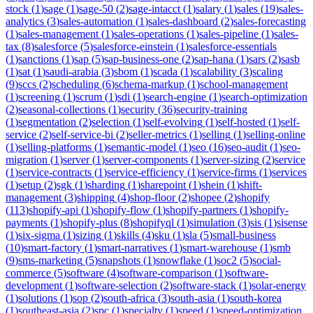
stock
(
1
)
sage
(
1
)
sage-50
(
2
)
sage-intacct
(
1
)
salary
(
1
)
sales
(
19
)
sales-
analytics
(
3
)
sales-automation
(
1
)
sales-dashboard
(
2
)
sales-forecasting
(
1
)
sales-management
(
1
)
sales-operations
(
1
)
sales-pipeline
(
1
)
sales-
tax
(
8
)
salesforce
(
5
)
salesforce-einstein
(
1
)
salesforce-essentials
(
1
)
sanctions
(
1
)
sap
(
5
)
sap-business-one
(
2
)
sap-hana
(
1
)
sars
(
2
)
sasb
(
1
)
sat
(
1
)
saudi-arabia
(
3
)
sbom
(
1
)
scada
(
1
)
scalability
(
3
)
scaling
(
9
)
sccs
(
2
)
scheduling
(
6
)
schema-markup
(
1
)
school-management
(
1
)
screening
(
1
)
scrum
(
1
)
sdi
(
1
)
search-engine
(
1
)
search-optimization
(
2
)
seasonal-collections
(
1
)
security
(
36
)
security-training
(
1
)
segmentation
(
2
)
selection
(
1
)
self-evolving
(
1
)
self-hosted
(
1
)
self-
service
(
2
)
self-service-bi
(
2
)
seller-metrics
(
1
)
selling
(
1
)
selling-online
(
1
)
selling-platforms
(
1
)
semantic-model
(
1
)
seo
(
16
)
seo-audit
(
1
)
seo-
migration
(
1
)
server
(
1
)
server-components
(
1
)
server-sizing
(
2
)
service
(
1
)
service-contracts
(
1
)
service-efficiency
(
1
)
service-firms
(
1
)
services
(
1
)
setup
(
2
)
sgk
(
1
)
sharding
(
1
)
sharepoint
(
1
)
shein
(
1
)
shift-
management
(
3
)
shipping
(
4
)
shop-floor
(
2
)
shopee
(
2
)
shopify
(
113
)
shopify-api
(
1
)
shopify-flow
(
1
)
shopify-partners
(
1
)
shopify-
payments
(
1
)
shopify-plus
(
8
)
shopifyql
(
1
)
simulation
(
3
)
sis
(
1
)
sisense
(
1
)
six-sigma
(
1
)
sizing
(
1
)
skills
(
4
)
sku
(
1
)
sla
(
5
)
small-business
(
10
)
smart-factory
(
1
)
smart-narratives
(
1
)
smart-warehouse
(
1
)
smb
(
9
)
sms-marketing
(
5
)
snapshots
(
1
)
snowflake
(
1
)
soc2
(
5
)
social-
commerce
(
5
)
software
(
4
)
software-comparison
(
1
)
software-
development
(
1
)
software-selection
(
2
)
software-stack
(
1
)
solar-energy
(
1
)
solutions
(
1
)
sop
(
2
)
south-africa
(
3
)
south-asia
(
1
)
south-korea
(
1
)
southeast-asia
(
2
)
spc
(
1
)
specialty
(
1
)
speed
(
1
)
speed-optimization