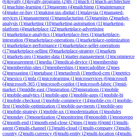
(
6
)
loyalty
(
3
)
loyalty-programs
(
2
)
ltv
(
1
)
mach
(
1
)
mach-architecture
(
1
)
machine-learning
(
13
)
magento
(
4
)
mailchimp
(
1
)
maintenance
(
4
)
make-or-buy
(
1
)
making-tax-digital
(
1
)
malaysia
(
1
)
managed-
services
(
1
)
management
(
1
)
manufacturing
(
53
)
margins
(
2
)
market-
analysis
(
1
)
marketing
(
10
)
marketing-automation
(
11
)
marketing-
platform
(
4
)
marketplace
(
22
)
marketplace-advertising
(
1
)
marketplace-analytics
(
1
)
marketplace-fees
(
1
)
marketplace-
integration
(
9
)
marketplace-operations
(
1
)
marketplace-optimization
(
1
)
marketplace-performance
(
1
)
marketplace-seller-operations
(
17
)
marketplace-selling
(
9
)
marketplace-strategy
(
1
)
markets
(
1
)
markets-pro
(
1
)
master-data
(
1
)
matter-management
(
1
)
mcommerce
(
2
)
measurement
(
1
)
media
(
3
)
medical-device
(
1
)
membership
(
2
)
membership-sites
(
3
)
memberships
(
1
)
mercadolibre
(
2
)
mes
(
2
)
messaging
(
1
)
metabase
(
1
)
metasfresh
(
1
)
method-crm
(
1
)
metrics
(
2
)
mexico
(
1
)
mfa
(
1
)
microlearning
(
1
)
microservices
(
6
)
microsoft
(
4
)
microsoft-365
(
1
)
microsoft-copilot
(
1
)
microsoft-fabric
(
3
)
mid-
market
(
3
)
middle-east
(
3
)
migration
(
29
)
migrations
(
1
)
mobile
(
1
)
mobile-analytics
(
1
)
mobile-app
(
1
)
mobile-apps
(
1
)
mobile-bi
(
1
)
mobile-checkout
(
1
)
mobile-commerce
(
14
)
mobile-cro
(
1
)
mobile-
first
(
1
)
mobile-optimization
(
1
)
mobile-payments
(
1
)
mobile-seo
(
1
)
mobile-strategy
(
1
)
mobile-ux
(
1
)
modernization
(
1
)
modules
(
2
)
monday
(
3
)
monetization
(
2
)
monitoring
(
8
)
monolith
(
1
)
monorepo
(
2
)
month-end
(
1
)
month-end-close
(
2
)
mps
(
1
)
mrp
(
6
)
mtd
(
1
)
multi-
agent
(
5
)
multi-channel
(
13
)
multi-cloud
(
1
)
multi-company
(
3
)
multi-
country
(
2
)
multi-currency
(
6
)
multi-entity
(
2
)
multi-location
(
4
)
multi-