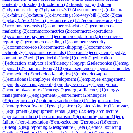
content
(
1
)
drizzle
(
3
)
drizzle-orm
(
2
)
dropshipping
(
3
)
dubai
(
1
)
dynamic-pricing
(
3
)
dynamics-365
(
4
)
e-commerce
(
2
)
e-factura
(
1
)
e-faktur
(
1
)
e-fatura
(
1
)
e-invoicing
(
5
)
e-way-bill
(
1
)
e2e
(
2
)
eaa
(
1
)
ebay
(
3
)
ec2
(
1
)
ecm
(
1
)
ecommerce
(
178
)
ecommerce-analytics
(
3
)
ecommerce-costs
(
1
)
ecommerce-logistics
(
1
)
ecommerce-
marketing
(
2
)
ecommerce-metrics
(
2
)
ecommerce-operations
(
2
)
ecommerce-payments
(
1
)
ecommerce-platform
(
2
)
ecommerce-
reporting
(
1
)
ecommerce-scaling
(
1
)
ecommerce-security
(
1
)
ecommerce-seo
(
3
)
ecommerce-shipping
(
1
)
ecommerce-
technology
(
1
)
ecommerce-trends
(
1
)
ecosire
(
7
)
ecosystem
(
1
)
edge-
computing
(
2
)
edi
(
1
)
editorial
(
1
)
edr
(
1
)
edtech
(
1
)
education
(
4
)
education-analytics
(
1
)
efficiency
(
8
)
egypt
(
2
)
electronics
(
1
)
emag
(
1
)
email
(
2
)
email-marketing
(
10
)
email-sequences
(
1
)
email-templates
(
1
)
embedded
(
2
)
embedded-analytics
(
5
)
embedded-apps
(
1
)
emissions
(
1
)
employee-development
(
1
)
employee-engagement
(
1
)
employee-management
(
3
)
employee-privacy
(
1
)
encryption
(
1
)
endpoint-security
(
1
)
energy
(
3
)
energy-efficiency
(
1
)
energy-
management
(
1
)
engagement
(
1
)
enrollment
(
2
)
enterprise
(
39
)
enterprise-ai
(
2
)
enterprise-architecture
(
1
)
enterprise-content
(
1
)
enterprise-software
(
1
)
eoq
(
1
)
epicor
(
2
)
epicor-kinetic
(
1
)
eprivacy
(
1
)
equipment
(
2
)
equipment-rental
(
2
)
erp
(
225
)
erp-architecture
(
1
)
erp-automation
(
1
)
erp-comparison
(
9
)
erp-configuration
(
1
)
erp-
failure
(
1
)
erp-integration
(
8
)
erp-selection
(
2
)
erpnext
(
18
)
errors
(
40
)
esg
(
5
)
esg-reporting
(
2
)
esignature
(
1
)
eta
(
2
)
ethical-sourcing
(
1
)
ethics
(
1
)
etims
(
1
)
etl
(
5
)
etsy
(
3
)
eu
(
2
)
eu-ai-act
(
1
)
europe