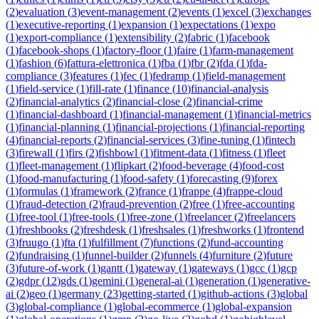
(
2
)
evaluation
(
3
)
event-management
(
2
)
events
(
1
)
excel
(
3
)
exchanges
(
1
)
executive-reporting
(
1
)
expansion
(
1
)
expectations
(
1
)
expo
(
1
)
export-compliance
(
1
)
extensibility
(
2
)
fabric
(
1
)
facebook
(
1
)
facebook-shops
(
1
)
factory-floor
(
1
)
faire
(
1
)
farm-management
(
1
)
fashion
(
6
)
fattura-elettronica
(
1
)
fba
(
1
)
fbr
(
2
)
fda
(
1
)
fda-
compliance
(
3
)
features
(
1
)
fec
(
1
)
fedramp
(
1
)
field-management
(
1
)
field-service
(
1
)
fill-rate
(
1
)
finance
(
10
)
financial-analysis
(
2
)
financial-analytics
(
2
)
financial-close
(
2
)
financial-crime
(
1
)
financial-dashboard
(
1
)
financial-management
(
1
)
financial-metrics
(
1
)
financial-planning
(
1
)
financial-projections
(
1
)
financial-reporting
(
4
)
financial-reports
(
2
)
financial-services
(
3
)
fine-tuning
(
1
)
fintech
(
3
)
firewall
(
1
)
firs
(
2
)
fishbowl
(
1
)
fitment-data
(
1
)
fitness
(
1
)
fleet
(
1
)
fleet-management
(
1
)
flipkart
(
2
)
food-beverage
(
4
)
food-cost
(
1
)
food-manufacturing
(
1
)
food-safety
(
1
)
forecasting
(
9
)
forex
(
1
)
formulas
(
1
)
framework
(
2
)
france
(
1
)
frappe
(
4
)
frappe-cloud
(
1
)
fraud-detection
(
2
)
fraud-prevention
(
2
)
free
(
1
)
free-accounting
(
1
)
free-tool
(
1
)
free-tools
(
1
)
free-zone
(
1
)
freelancer
(
2
)
freelancers
(
1
)
freshbooks
(
2
)
freshdesk
(
1
)
freshsales
(
1
)
freshworks
(
1
)
frontend
(
3
)
fruugo
(
1
)
fta
(
1
)
fulfillment
(
7
)
functions
(
2
)
fund-accounting
(
2
)
fundraising
(
1
)
funnel-builder
(
2
)
funnels
(
4
)
furniture
(
2
)
future
(
3
)
future-of-work
(
1
)
gantt
(
1
)
gateway
(
1
)
gateways
(
1
)
gcc
(
1
)
gcp
(
2
)
gdpr
(
12
)
gds
(
1
)
gemini
(
1
)
general-ai
(
1
)
generation
(
1
)
generative-
ai
(
2
)
geo
(
1
)
germany
(
23
)
getting-started
(
1
)
github-actions
(
3
)
global
(
3
)
global-compliance
(
1
)
global-ecommerce
(
1
)
global-expansion