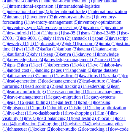
(
4
)
internal-controls
(
1
)
internal-documentation
(
1
)
international
(
11
)
international-expansion
(
1
)
international-logistics
(
1
)
international-selling
(
2
)
international-trade
(
1
)
internationalization
(
2
)
intranet
(
1
)
inventory
(
33
)
inventory-analytics
(
1
)
inventory-
forecasting
(
1
)
inventory-management
(
5
)
inventory-optimization
(
1
)
inventory-sync
(
4
)
invoice-processing
(
2
)
invoices
(
1
)
invoicing
(
1
)
ios-android
(
1
)
iot
(
11
)
iqms
(
1
)
isa-95
(
1
)
isms
(
1
)
iso-13485
(
1
)
iso-
27001
(
3
)
iso-9001
(
1
)
italy
(
1
)
iva
(
2
)
jamstack
(
1
)
japan
(
2
)
javascript
(
1
)
jewelry
(
1
)
jit
(
1
)
job-costing
(
2
)
jpk
(
1
)
json-rpc
(
2
)
jumia
(
1
)
just-in-
time
(
1
)
jwt
(
1
)
k6
(
2
)
kafka
(
1
)
kanban
(
3
)
katana
(
1
)
katana-mrp
(
1
)
kaufland
(
2
)
kdv
(
1
)
keap
(
2
)
kenya
(
1
)
klaviyo
(
1
)
knowledge
(
1
)
knowledge-base
(
4
)
knowledge-management
(
2
)
korea
(
1
)
kpi
(
3
)
kpis
(
3
)
kra
(
1
)
ksef
(
1
)
kubernetes
(
1
)
kvkk
(
1
)
kyc
(
1
)
labor-law
(
1
)
landed-cost
(
1
)
landing-pages
(
4
)
langchain
(
3
)
large-datasets
(
1
)
latin-america
(
3
)
launch
(
1
)
law-firm
(
1
)
law-firms
(
1
)
lazada
(
1
)
lcp
(
1
)
lead-generation
(
3
)
lead-management
(
2
)
lead-nurture
(
1
)
lead-
nurturing
(
1
)
lead-scoring
(
2
)
lead-tracking
(
1
)
leadership
(
2
)
lean
(
1
)
lean-manufacturing
(
1
)
lease-accounting
(
1
)
lease-management
(
2
)
leave-management
(
1
)
legacy-migration
(
1
)
legacy-systems
(
1
)
legal
(
16
)
legal-billing
(
1
)
legal-tech
(
1
)
lgpd
(
1
)
licensing
(
7
)
lightspeed
(
1
)
liquid
(
1
)
liquidity
(
1
)
listing
(
1
)
listing-optimization
(
1
)
live-chat
(
1
)
live-dashboards
(
1
)
live-shopping
(
1
)
llm
(
4
)
llm-
visibility
(
1
)
lms
(
3
)
load-balancing
(
1
)
load-testing
(
3
)
local
(
1
)
local-
seo
(
4
)
localization
(
24
)
logging
(
1
)
logistics
(
14
)
logistics-analytics
(
1
)
lohnsteuer
(
1
)
looker
(
2
)
looker-studio
(
2
)
lot-tracking
(
1
)
low-code