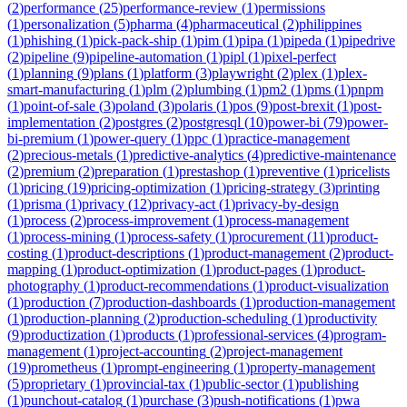
(
2
)
performance
(
25
)
performance-review
(
1
)
permissions
(
1
)
personalization
(
5
)
pharma
(
4
)
pharmaceutical
(
2
)
philippines
(
1
)
phishing
(
1
)
pick-pack-ship
(
1
)
pim
(
1
)
pipa
(
1
)
pipeda
(
1
)
pipedrive
(
2
)
pipeline
(
9
)
pipeline-automation
(
1
)
pipl
(
1
)
pixel-perfect
(
1
)
planning
(
9
)
plans
(
1
)
platform
(
3
)
playwright
(
2
)
plex
(
1
)
plex-
smart-manufacturing
(
1
)
plm
(
2
)
plumbing
(
1
)
pm2
(
1
)
pms
(
1
)
pnpm
(
1
)
point-of-sale
(
3
)
poland
(
3
)
polaris
(
1
)
pos
(
9
)
post-brexit
(
1
)
post-
implementation
(
2
)
postgres
(
2
)
postgresql
(
10
)
power-bi
(
79
)
power-
bi-premium
(
1
)
power-query
(
1
)
ppc
(
1
)
practice-management
(
2
)
precious-metals
(
1
)
predictive-analytics
(
4
)
predictive-maintenance
(
2
)
premium
(
2
)
preparation
(
1
)
prestashop
(
1
)
preventive
(
1
)
pricelists
(
1
)
pricing
(
19
)
pricing-optimization
(
1
)
pricing-strategy
(
3
)
printing
(
1
)
prisma
(
1
)
privacy
(
12
)
privacy-act
(
1
)
privacy-by-design
(
1
)
process
(
2
)
process-improvement
(
1
)
process-management
(
1
)
process-mining
(
1
)
process-safety
(
1
)
procurement
(
11
)
product-
costing
(
1
)
product-descriptions
(
1
)
product-management
(
2
)
product-
mapping
(
1
)
product-optimization
(
1
)
product-pages
(
1
)
product-
photography
(
1
)
product-recommendations
(
1
)
product-visualization
(
1
)
production
(
7
)
production-dashboards
(
1
)
production-management
(
1
)
production-planning
(
2
)
production-scheduling
(
1
)
productivity
(
9
)
productization
(
1
)
products
(
1
)
professional-services
(
4
)
program-
management
(
1
)
project-accounting
(
2
)
project-management
(
19
)
prometheus
(
1
)
prompt-engineering
(
1
)
property-management
(
5
)
proprietary
(
1
)
provincial-tax
(
1
)
public-sector
(
1
)
publishing
(
1
)
punchout-catalog
(
1
)
purchase
(
3
)
push-notifications
(
1
)
pwa