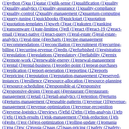
(
1
)
python
(
5
)
qa
(
1
)
qatar
(
1
)
qlik-sense
(
1
)
qualification
(
1
)
quality
(
3
)
quality-analytics
(
1
)
quality-assurance
(
1
)
quality-compliance
(
1
)
quality-control
(
2
)
quality-management
(
2
)
quantum-computing
(
1
)
query-tuning
(
1
)
quickbooks
(
8
)
quickstart
(
1
)
quotation
(
1
)
quotation-templates
(
1
)
qweb
(
3
)
rag
(
1
)
rakuten
(
1
)
ranking
(
1
)
ransomware
(
1
)
rate-limiting
(
3
)
rdl
(
1
)
react
(
8
)
react-19
(
2
)
react-
email
(
1
)
react-native
(
1
)
react-query
(
1
)
real-estate
(
5
)
real-estate-
analytics
(
1
)
real-time
(
4
)
recharts
(
1
)
recipe-management
(
1
)
recommendations
(
1
)
reconciliation
(
1
)
recruitment
(
6
)
recurring-
billing
(
1
)
recurring-revenue
(
5
)
redis
(
2
)
refurbished
(
1
)
registration
(
1
)
regulation
(
1
)
regulations
(
2
)
regulatory
(
3
)
reliability
(
2
)
remix
(
2
)
remote-work
(
2
)
renewable-energy
(
1
)
renewal-management
(
1
)
rental
(
3
)
rental-business
(
1
)
reorder-point
(
1
)
repeat-purchases
(
1
)
replication
(
1
)
report-generation
(
1
)
reporting
(
12
)
reports
(
3
)
repricing
(
1
)
reputation
(
1
)
reputation-management
(
2
)
reserved-
instances
(
1
)
resilience
(
2
)
resource-allocation
(
1
)
resource-planning
(
1
)
resource-scheduling
(
2
)
responsible-ai
(
2
)
responsive
(
2
)
responsive-design
(
1
)
rest-api
(
4
)
restaurant
(
5
)
restaurant-
management
(
1
)
retail
(
13
)
retail-analytics
(
1
)
retention
(
9
)
returns
(
4
)
returns-management
(
2
)
reusable-patterns
(
1
)
revenue
(
10
)
revenue-
management
(
1
)
revenue-optimization
(
1
)
revenue-recognition
(
5
)
reverse-logistics
(
2
)
reviews
(
5
)
rfid
(
2
)
rfm
(
1
)
rfm-analysis
(
1
)
rfp
(
1
)
rfq
(
1
)
rich-results
(
1
)
risk-management
(
7
)
risk-reduction
(
1
)
rls
(
4
)
rohs
(
1
)
roi
(
34
)
roi-optimization
(
1
)
rolling-update
(
1
)
romania
(
1
)
rpa
(
3
)
rsc
(
2
)
russia
(
2
)
saas
(
25
)
saas-pricing
(
1
)
safety
(
2
)
safety-