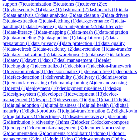
support
(
7
)
customization
(
5
)
customs
(
1
)
cutover
(
2
)
cx
(
1
)
cybersecurity
(
14
)
daraz
(
1
)
dashboard
(
2
)
dashboards
(
16
)
data
(
5
)
data-analysis
(
3
)
data-analytics
(
3
)
data-cleanup
(
2
)
data-driven
(
3
)
data-extraction
(
2
)
data-fetching
(
1
)
data-governance
(
1
)
data-
handling
(
1
)
data-hygiene
(
1
)
data-integration
(
2
)
data-lifecycle
(
1
)
data-literacy
(
1
)
data-mapping
(
1
)
data-mesh
(
1
)
data-migration
(
8
)
data-modeling
(
5
)
data-pipeline
(
1
)
data-platform
(
2
)
data-
preparation
(
1
)
data-privacy
(
4
)
data-protection
(
14
)
data-quality
(
4
)
data-refresh
(
2
)
data-residency
(
2
)
data-retention
(
1
)
data-transfer
(
4
)
data-visualization
(
5
)
data-warehouse
(
2
)
database
(
7
)
dataflows
(
1
)
datev
(
1
)
dawn
(
1
)
dax
(
7
)
deal-management
(
1
)
dealer
(
1
)
debugging
(
1
)
decentralized
(
1
)
decision
(
1
)
decision-framework
(
1
)
decision-making
(
1
)
decision-matrix
(
1
)
decision-tree
(
1
)
decorators
(
1
)
defect-detection
(
1
)
deliverability
(
1
)
delivery
(
1
)
delmiaworks
(
1
)
demand-forecasting
(
3
)
demand-planning
(
4
)
demand-sensing
(
1
)
dental
(
1
)
deployment
(
10
)
deployment-pipelines
(
1
)
design
(
2
)
design-system
(
1
)
developer
(
1
)
development
(
13
)
device-
management
(
1
)
devops
(
29
)
devsecops
(
1
)
dgfip
(
1
)
dian
(
1
)
digital
(
1
)
digital-adoption
(
1
)
digital-business
(
1
)
digital-health
(
1
)
digital-
maturity
(
1
)
digital-products
(
1
)
digital-transformation
(
22
)
digital-twin
(
2
)
digital-twins
(
1
)
directquery
(
1
)
disaster-recovery
(
1
)
discounts
(
2
)
distribution
(
4
)
diversity
(
1
)
dms
(
2
)
docker
(
3
)
docker-compose
(
1
)
doctype
(
1
)
document-management
(
3
)
document-processing
(
2
)
documentation
(
2
)
documents
(
4
)
dolibarr
(
1
)
domo
(
1
)
donor-
management
(
2
)
dpa
(
1
)
dpdp
(
1
)
dpo
(
1
)
drip-campaigns
(
1
)
drip-