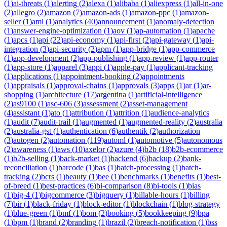
(
1
)
ai-threats
(
1
)
alerting
(
2
)
alexa
(
1
)
alibaba
(
1
)
aliexpress
(
1
)
all-in-one
(
2
)
allegro
(
2
)
amazon
(
7
)
amazon-ads
(
1
)
amazon-ppc
(
1
)
amazon-
seller
(
1
)
aml
(
1
)
analytics
(
40
)
announcement
(
1
)
anomaly-detection
(
1
)
answer-engine-optimization
(
1
)
aov
(
1
)
ap-automation
(
1
)
apache
(
1
)
apcs
(
1
)
api
(
22
)
api-economy
(
1
)
api-first
(
2
)
api-gateway
(
1
)
api-
integration
(
3
)
api-security
(
2
)
apm
(
1
)
app-bridge
(
1
)
app-commerce
(
1
)
app-development
(
2
)
app-publishing
(
1
)
app-review
(
1
)
app-router
(
1
)
app-store
(
1
)
apparel
(
3
)
appi
(
1
)
apple-pay
(
1
)
applicant-tracking
(
1
)
applications
(
1
)
appointment-booking
(
2
)
appointments
(
1
)
appraisals
(
1
)
approval-chains
(
1
)
approvals
(
3
)
apps
(
1
)
ar
(
1
)
ar-
shopping
(
1
)
architecture
(
17
)
argentina
(
1
)
artificial-intelligence
(
2
)
as9100
(
1
)
asc-606
(
3
)
assessment
(
2
)
asset-management
(
4
)
assistant
(
1
)
ato
(
1
)
attribution
(
1
)
attrition
(
1
)
audience-analytics
(
1
)
audit
(
7
)
audit-trail
(
1
)
augmented
(
1
)
augmented-reality
(
2
)
australia
(
2
)
australia-gst
(
1
)
authentication
(
6
)
authentik
(
2
)
authorization
(
3
)
autogen
(
2
)
automation
(
119
)
automl
(
1
)
automotive
(
5
)
autonomous
(
2
)
awareness
(
1
)
aws
(
10
)
axelor
(
2
)
azure
(
4
)
b2b
(
18
)
b2b-ecommerce
(
1
)
b2b-selling
(
1
)
back-market
(
1
)
backend
(
6
)
backup
(
2
)
bank-
reconciliation
(
1
)
barcode
(
1
)
bas
(
1
)
batch-processing
(
1
)
batch-
tracking
(
2
)
bcrs
(
1
)
beauty
(
1
)
bee
(
1
)
benchmarks
(
1
)
benefits
(
1
)
best-
of-breed
(
1
)
best-practices
(
6
)
bi-comparison
(
8
)
bi-tools
(
1
)
bias
(
1
)
big-4
(
1
)
bigcommerce
(
3
)
bigquery
(
1
)
billable-hours
(
1
)
billing
(
7
)
bir
(
1
)
black-friday
(
1
)
block-editor
(
1
)
blockchain
(
1
)
blog-strategy
(
1
)
blue-green
(
1
)
bmf
(
1
)
bom
(
2
)
booking
(
5
)
bookkeeping
(
9
)
bpa
(
1
)
bpm
(
1
)
brand
(
2
)
branding
(
1
)
brazil
(
2
)
breach-notification
(
1
)
bss