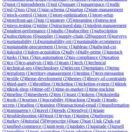
(
2
)
spot
(
1
)
spreadsheets
(
1
)
sql
(
2
)
square
(
1
)
squarespace
(
1
)
ssdlc
(
1
)
ssl
(
2
)
sso
(
2
)
sst
(
1
)
star-schema
(
2
)
startup
(
2
)
state-management
(
1
)
stock-control
(
1
)
store
(
1
)
store-optimization
(
1
)
store-setup
(
2
)
storefront-api
(
3
)
stp
(
1
)
strategy
(
35
)
streaming
(
4
)
stress-test
(
1
)
stress-testing
(
1
)
stripe
(
3
)
structured-data
(
1
)
student-management
(
2
)
student-performance
(
1
)
studio
(
3
)
subscriber
(
1
)
subscription
(
2
)
subscriptions
(
6
)
supplier
(
1
)
supply-chain
(
28
)
support
(
6
)
surveys
(
1
)
sustainability
(
14
)
sustainability-roi
(
1
)
sustainable-ecommerce
(
1
)
sustainable-procurement
(
1
)
sync
(
1
)
tableau
(
3
)
tailwind-css
(
1
)
takealot
(
1
)
talent-acquisition
(
2
)
tally
(
4
)
tally-prime
(
1
)
tanstack
(
1
)
tasks
(
1
)
tax
(
5
)
tax-automation
(
2
)
tax-compliance
(
3
)
taxation
(
1
)
tco
(
5
)
tco-analysis
(
1
)
tds
(
1
)
team
(
1
)
tech
(
1
)
technical
(
1
)
technical-seo
(
4
)
technology
(
2
)
telecom
(
3
)
templates
(
3
)
temu
(
1
)
terraform
(
1
)
territory-management
(
1
)
testing
(
7
)
text-messaging
(
1
)
textile
(
2
)
theme-development
(
2
)
themes
(
1
)
theory-of-constraints
(
1
)
third-party
(
1
)
throttling
(
1
)
ticketing
(
1
)
ticketing-system
(
1
)
tiktok
(
1
)
tiktok-shop
(
4
)
time-off
(
1
)
time-to-market
(
1
)
time-tracking
(
2
)
timeline
(
5
)
timesheets
(
2
)
tms
(
1
)
toast
(
1
)
tokens
(
3
)
tokopedia
(
1
)
tools
(
1
)
tourism
(
1
)
traceability
(
6
)
tracking
(
2
)
trade
(
1
)
trade-
secrets
(
1
)
trading
(
1
)
training
(
8
)
transactional-email
(
1
)
transformation
(
1
)
transparency
(
3
)
travel
(
3
)
trends
(
2
)
trendyol
(
1
)
triage
(
1
)
troubleshooting
(
40
)
trust
(
1
)
tryton
(
1
)
tuning
(
2
)
turborepo
(
1
)
turkey
(
4
)
tutorial
(
50
)
typescript
(
4
)
uae
(
3
)
uat
(
1
)
uk
(
2
)
uk-vat
(
1
)
unified-commerce
(
1
)
unit-tests
(
1
)
updates
(
1
)
upgrade
(
3
)
upsell
(
1
)
upselling
(
1
)
user-acquisition
(
1
)
user-adoption
(
2
)
user-experience