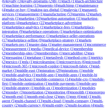
(
6
)
loyalty
(
3
)
loyalty-programs
(
2
)
ltv
(
1
)
mach
(
1
)
mach-architecture
(
1
)
machine-learning
(
13
)
magento
(
4
)
mailchimp
(
1
)
maintenance
(
4
)
make-or-buy
(
1
)
making-tax-digital
(
1
)
malaysia
(
1
)
managed-
services
(
1
)
management
(
1
)
manufacturing
(
53
)
margins
(
2
)
market-
analysis
(
1
)
marketing
(
10
)
marketing-automation
(
11
)
marketing-
platform
(
4
)
marketplace
(
22
)
marketplace-advertising
(
1
)
marketplace-analytics
(
1
)
marketplace-fees
(
1
)
marketplace-
integration
(
9
)
marketplace-operations
(
1
)
marketplace-optimization
(
1
)
marketplace-performance
(
1
)
marketplace-seller-operations
(
17
)
marketplace-selling
(
9
)
marketplace-strategy
(
1
)
markets
(
1
)
markets-pro
(
1
)
master-data
(
1
)
matter-management
(
1
)
mcommerce
(
2
)
measurement
(
1
)
media
(
3
)
medical-device
(
1
)
membership
(
2
)
membership-sites
(
3
)
memberships
(
1
)
mercadolibre
(
2
)
mes
(
2
)
messaging
(
1
)
metabase
(
1
)
metasfresh
(
1
)
method-crm
(
1
)
metrics
(
2
)
mexico
(
1
)
mfa
(
1
)
microlearning
(
1
)
microservices
(
6
)
microsoft
(
4
)
microsoft-365
(
1
)
microsoft-copilot
(
1
)
microsoft-fabric
(
3
)
mid-
market
(
3
)
middle-east
(
3
)
migration
(
29
)
migrations
(
1
)
mobile
(
1
)
mobile-analytics
(
1
)
mobile-app
(
1
)
mobile-apps
(
1
)
mobile-bi
(
1
)
mobile-checkout
(
1
)
mobile-commerce
(
14
)
mobile-cro
(
1
)
mobile-
first
(
1
)
mobile-optimization
(
1
)
mobile-payments
(
1
)
mobile-seo
(
1
)
mobile-strategy
(
1
)
mobile-ux
(
1
)
modernization
(
1
)
modules
(
2
)
monday
(
3
)
monetization
(
2
)
monitoring
(
8
)
monolith
(
1
)
monorepo
(
2
)
month-end
(
1
)
month-end-close
(
2
)
mps
(
1
)
mrp
(
6
)
mtd
(
1
)
multi-
agent
(
5
)
multi-channel
(
13
)
multi-cloud
(
1
)
multi-company
(
3
)
multi-
country
(
2
)
multi-currency
(
6
)
multi-entity
(
2
)
multi-location
(
4
)
multi-