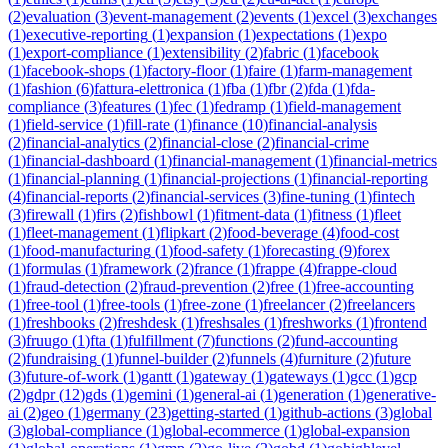
(
2
)
evaluation
(
3
)
event-management
(
2
)
events
(
1
)
excel
(
3
)
exchanges
(
1
)
executive-reporting
(
1
)
expansion
(
1
)
expectations
(
1
)
expo
(
1
)
export-compliance
(
1
)
extensibility
(
2
)
fabric
(
1
)
facebook
(
1
)
facebook-shops
(
1
)
factory-floor
(
1
)
faire
(
1
)
farm-management
(
1
)
fashion
(
6
)
fattura-elettronica
(
1
)
fba
(
1
)
fbr
(
2
)
fda
(
1
)
fda-
compliance
(
3
)
features
(
1
)
fec
(
1
)
fedramp
(
1
)
field-management
(
1
)
field-service
(
1
)
fill-rate
(
1
)
finance
(
10
)
financial-analysis
(
2
)
financial-analytics
(
2
)
financial-close
(
2
)
financial-crime
(
1
)
financial-dashboard
(
1
)
financial-management
(
1
)
financial-metrics
(
1
)
financial-planning
(
1
)
financial-projections
(
1
)
financial-reporting
(
4
)
financial-reports
(
2
)
financial-services
(
3
)
fine-tuning
(
1
)
fintech
(
3
)
firewall
(
1
)
firs
(
2
)
fishbowl
(
1
)
fitment-data
(
1
)
fitness
(
1
)
fleet
(
1
)
fleet-management
(
1
)
flipkart
(
2
)
food-beverage
(
4
)
food-cost
(
1
)
food-manufacturing
(
1
)
food-safety
(
1
)
forecasting
(
9
)
forex
(
1
)
formulas
(
1
)
framework
(
2
)
france
(
1
)
frappe
(
4
)
frappe-cloud
(
1
)
fraud-detection
(
2
)
fraud-prevention
(
2
)
free
(
1
)
free-accounting
(
1
)
free-tool
(
1
)
free-tools
(
1
)
free-zone
(
1
)
freelancer
(
2
)
freelancers
(
1
)
freshbooks
(
2
)
freshdesk
(
1
)
freshsales
(
1
)
freshworks
(
1
)
frontend
(
3
)
fruugo
(
1
)
fta
(
1
)
fulfillment
(
7
)
functions
(
2
)
fund-accounting
(
2
)
fundraising
(
1
)
funnel-builder
(
2
)
funnels
(
4
)
furniture
(
2
)
future
(
3
)
future-of-work
(
1
)
gantt
(
1
)
gateway
(
1
)
gateways
(
1
)
gcc
(
1
)
gcp
(
2
)
gdpr
(
12
)
gds
(
1
)
gemini
(
1
)
general-ai
(
1
)
generation
(
1
)
generative-
ai
(
2
)
geo
(
1
)
germany
(
23
)
getting-started
(
1
)
github-actions
(
3
)
global
(
3
)
global-compliance
(
1
)
global-ecommerce
(
1
)
global-expansion