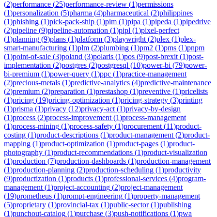
(
2
)
performance
(
25
)
performance-review
(
1
)
permissions
(
1
)
personalization
(
5
)
pharma
(
4
)
pharmaceutical
(
2
)
philippines
(
1
)
phishing
(
1
)
pick-pack-ship
(
1
)
pim
(
1
)
pipa
(
1
)
pipeda
(
1
)
pipedrive
(
2
)
pipeline
(
9
)
pipeline-automation
(
1
)
pipl
(
1
)
pixel-perfect
(
1
)
planning
(
9
)
plans
(
1
)
platform
(
3
)
playwright
(
2
)
plex
(
1
)
plex-
smart-manufacturing
(
1
)
plm
(
2
)
plumbing
(
1
)
pm2
(
1
)
pms
(
1
)
pnpm
(
1
)
point-of-sale
(
3
)
poland
(
3
)
polaris
(
1
)
pos
(
9
)
post-brexit
(
1
)
post-
implementation
(
2
)
postgres
(
2
)
postgresql
(
10
)
power-bi
(
79
)
power-
bi-premium
(
1
)
power-query
(
1
)
ppc
(
1
)
practice-management
(
2
)
precious-metals
(
1
)
predictive-analytics
(
4
)
predictive-maintenance
(
2
)
premium
(
2
)
preparation
(
1
)
prestashop
(
1
)
preventive
(
1
)
pricelists
(
1
)
pricing
(
19
)
pricing-optimization
(
1
)
pricing-strategy
(
3
)
printing
(
1
)
prisma
(
1
)
privacy
(
12
)
privacy-act
(
1
)
privacy-by-design
(
1
)
process
(
2
)
process-improvement
(
1
)
process-management
(
1
)
process-mining
(
1
)
process-safety
(
1
)
procurement
(
11
)
product-
costing
(
1
)
product-descriptions
(
1
)
product-management
(
2
)
product-
mapping
(
1
)
product-optimization
(
1
)
product-pages
(
1
)
product-
photography
(
1
)
product-recommendations
(
1
)
product-visualization
(
1
)
production
(
7
)
production-dashboards
(
1
)
production-management
(
1
)
production-planning
(
2
)
production-scheduling
(
1
)
productivity
(
9
)
productization
(
1
)
products
(
1
)
professional-services
(
4
)
program-
management
(
1
)
project-accounting
(
2
)
project-management
(
19
)
prometheus
(
1
)
prompt-engineering
(
1
)
property-management
(
5
)
proprietary
(
1
)
provincial-tax
(
1
)
public-sector
(
1
)
publishing
(
1
)
punchout-catalog
(
1
)
purchase
(
3
)
push-notifications
(
1
)
pwa