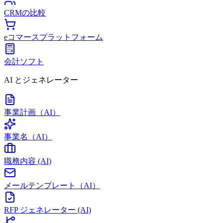
CRMの比較
eコマースプラットフォーム
会計ソフト
AI とジェネレーター
事業計画（AI）
事業名（AI）
職務内容 (AI)
メールテンプレート（AI）
RFP ジェネレーター (AI)