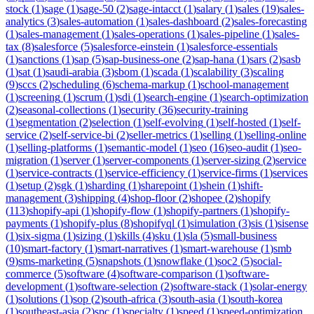
stock
(
1
)
sage
(
1
)
sage-50
(
2
)
sage-intacct
(
1
)
salary
(
1
)
sales
(
19
)
sales-
analytics
(
3
)
sales-automation
(
1
)
sales-dashboard
(
2
)
sales-forecasting
(
1
)
sales-management
(
1
)
sales-operations
(
1
)
sales-pipeline
(
1
)
sales-
tax
(
8
)
salesforce
(
5
)
salesforce-einstein
(
1
)
salesforce-essentials
(
1
)
sanctions
(
1
)
sap
(
5
)
sap-business-one
(
2
)
sap-hana
(
1
)
sars
(
2
)
sasb
(
1
)
sat
(
1
)
saudi-arabia
(
3
)
sbom
(
1
)
scada
(
1
)
scalability
(
3
)
scaling
(
9
)
sccs
(
2
)
scheduling
(
6
)
schema-markup
(
1
)
school-management
(
1
)
screening
(
1
)
scrum
(
1
)
sdi
(
1
)
search-engine
(
1
)
search-optimization
(
2
)
seasonal-collections
(
1
)
security
(
36
)
security-training
(
1
)
segmentation
(
2
)
selection
(
1
)
self-evolving
(
1
)
self-hosted
(
1
)
self-
service
(
2
)
self-service-bi
(
2
)
seller-metrics
(
1
)
selling
(
1
)
selling-online
(
1
)
selling-platforms
(
1
)
semantic-model
(
1
)
seo
(
16
)
seo-audit
(
1
)
seo-
migration
(
1
)
server
(
1
)
server-components
(
1
)
server-sizing
(
2
)
service
(
1
)
service-contracts
(
1
)
service-efficiency
(
1
)
service-firms
(
1
)
services
(
1
)
setup
(
2
)
sgk
(
1
)
sharding
(
1
)
sharepoint
(
1
)
shein
(
1
)
shift-
management
(
3
)
shipping
(
4
)
shop-floor
(
2
)
shopee
(
2
)
shopify
(
113
)
shopify-api
(
1
)
shopify-flow
(
1
)
shopify-partners
(
1
)
shopify-
payments
(
1
)
shopify-plus
(
8
)
shopifyql
(
1
)
simulation
(
3
)
sis
(
1
)
sisense
(
1
)
six-sigma
(
1
)
sizing
(
1
)
skills
(
4
)
sku
(
1
)
sla
(
5
)
small-business
(
10
)
smart-factory
(
1
)
smart-narratives
(
1
)
smart-warehouse
(
1
)
smb
(
9
)
sms-marketing
(
5
)
snapshots
(
1
)
snowflake
(
1
)
soc2
(
5
)
social-
commerce
(
5
)
software
(
4
)
software-comparison
(
1
)
software-
development
(
1
)
software-selection
(
2
)
software-stack
(
1
)
solar-energy
(
1
)
solutions
(
1
)
sop
(
2
)
south-africa
(
3
)
south-asia
(
1
)
south-korea
(
1
)
southeast-asia
(
2
)
spc
(
1
)
specialty
(
1
)
speed
(
1
)
speed-optimization