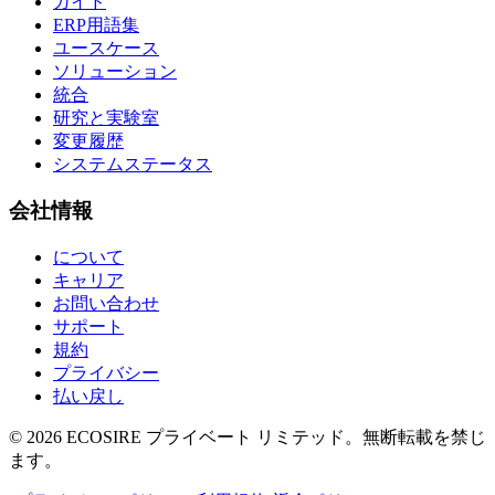
ガイド
ERP用語集
ユースケース
ソリューション
統合
研究と実験室
変更履歴
システムステータス
会社情報
について
キャリア
お問い合わせ
サポート
規約
プライバシー
払い戻し
©
2026
ECOSIRE プライベート リミテッド。無断転載を禁じ
ます。