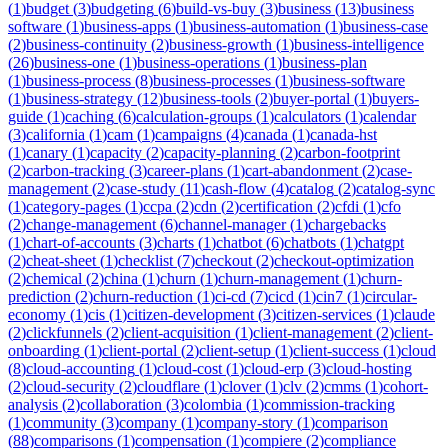
(
1
)
budget
(
3
)
budgeting
(
6
)
build-vs-buy
(
3
)
business
(
13
)
business
software
(
1
)
business-apps
(
1
)
business-automation
(
1
)
business-case
(
2
)
business-continuity
(
2
)
business-growth
(
1
)
business-intelligence
(
26
)
business-one
(
1
)
business-operations
(
1
)
business-plan
(
1
)
business-process
(
8
)
business-processes
(
1
)
business-software
(
1
)
business-strategy
(
12
)
business-tools
(
2
)
buyer-portal
(
1
)
buyers-
guide
(
1
)
caching
(
6
)
calculation-groups
(
1
)
calculators
(
1
)
calendar
(
3
)
california
(
1
)
cam
(
1
)
campaigns
(
4
)
canada
(
1
)
canada-hst
(
1
)
canary
(
1
)
capacity
(
2
)
capacity-planning
(
2
)
carbon-footprint
(
2
)
carbon-tracking
(
3
)
career-plans
(
1
)
cart-abandonment
(
2
)
case-
management
(
2
)
case-study
(
11
)
cash-flow
(
4
)
catalog
(
2
)
catalog-sync
(
1
)
category-pages
(
1
)
ccpa
(
2
)
cdn
(
2
)
certification
(
2
)
cfdi
(
1
)
cfo
(
2
)
change-management
(
6
)
channel-manager
(
1
)
chargebacks
(
1
)
chart-of-accounts
(
3
)
charts
(
1
)
chatbot
(
6
)
chatbots
(
1
)
chatgpt
(
2
)
cheat-sheet
(
1
)
checklist
(
7
)
checkout
(
2
)
checkout-optimization
(
2
)
chemical
(
2
)
china
(
1
)
churn
(
1
)
churn-management
(
1
)
churn-
prediction
(
2
)
churn-reduction
(
1
)
ci-cd
(
7
)
cicd
(
1
)
cin7
(
1
)
circular-
economy
(
1
)
cis
(
1
)
citizen-development
(
3
)
citizen-services
(
1
)
claude
(
2
)
clickfunnels
(
2
)
client-acquisition
(
1
)
client-management
(
2
)
client-
onboarding
(
1
)
client-portal
(
2
)
client-setup
(
1
)
client-success
(
1
)
cloud
(
8
)
cloud-accounting
(
1
)
cloud-cost
(
1
)
cloud-erp
(
3
)
cloud-hosting
(
2
)
cloud-security
(
2
)
cloudflare
(
1
)
clover
(
1
)
clv
(
2
)
cmms
(
1
)
cohort-
analysis
(
2
)
collaboration
(
3
)
colombia
(
1
)
commission-tracking
(
1
)
community
(
3
)
company
(
1
)
company-story
(
1
)
comparison
(
88
)
comparisons
(
1
)
compensation
(
1
)
compiere
(
2
)
compliance