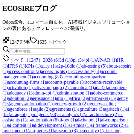
ECOSIREブログ
Odoo統合、eコマース自動化、AI搭載ビジネスソリューショ
ンの裏にあるテクノロジーへの深掘り。
1247
記事
1635
トピック
すべて（1247）
2026
(
6
)
3d
(
1
)
3pl
(
3
)
4pl
(
1
)
AP-AR
(
1
)
HR
(
1
)
IFRS
(
1
)
KPIs
(
1
)
a11y
(
1
)
a2p-10dlc
(
1
)
ab-testing
(
5
)
about-ecosire
(
1
)
access-control
(
2
)
access-rights
(
1
)
accessibility
(
3
)
account-
management
(
1
)
accounting
(
83
)
accounting-comparison
(
1
)
accounting-firms
(
1
)
accounts-payable
(
3
)
accounts-receivable
(
1
)
activation
(
1
)
activecampaign
(
2
)
acumatica
(
1
)
ada
(
2
)
adempiere
(
1
)
adequacy
(
1
)
admin-api
(
1
)
administration
(
1
)
adobe-commerce
(
2
)
adoption
(
2
)
aerospace
(
1
)
afip
(
1
)
africa
(
2
)
aftermarket
(
1
)
agency
(
13
)
agency-automation
(
1
)
agency-growth
(
2
)
agency-scaling
(
1
)
agentforce
(
1
)
agile
(
2
)
agreements
(
1
)
agriculture
(
3
)
agritech
(
1
)
ai
(
62
)
ai-agent
(
1
)
ai-agents
(
38
)
ai-analytics
(
2
)
ai-architecture
(
2
)
ai-
assistants
(
1
)
ai-automation
(
6
)
ai-bot
(
1
)
ai-chatbot
(
1
)
ai-comparison
(
1
)
ai-content
(
1
)
ai-development
(
1
)
ai-ethics
(
1
)
ai-frameworks
(
2
)
ai-
investment
(
1
)
ai-queries
(
1
)
ai-search
(
3
)
ai-security
(
1
)
ai-testing