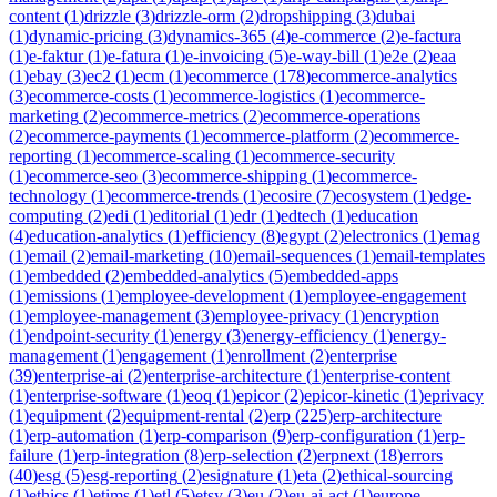
content
(
1
)
drizzle
(
3
)
drizzle-orm
(
2
)
dropshipping
(
3
)
dubai
(
1
)
dynamic-pricing
(
3
)
dynamics-365
(
4
)
e-commerce
(
2
)
e-factura
(
1
)
e-faktur
(
1
)
e-fatura
(
1
)
e-invoicing
(
5
)
e-way-bill
(
1
)
e2e
(
2
)
eaa
(
1
)
ebay
(
3
)
ec2
(
1
)
ecm
(
1
)
ecommerce
(
178
)
ecommerce-analytics
(
3
)
ecommerce-costs
(
1
)
ecommerce-logistics
(
1
)
ecommerce-
marketing
(
2
)
ecommerce-metrics
(
2
)
ecommerce-operations
(
2
)
ecommerce-payments
(
1
)
ecommerce-platform
(
2
)
ecommerce-
reporting
(
1
)
ecommerce-scaling
(
1
)
ecommerce-security
(
1
)
ecommerce-seo
(
3
)
ecommerce-shipping
(
1
)
ecommerce-
technology
(
1
)
ecommerce-trends
(
1
)
ecosire
(
7
)
ecosystem
(
1
)
edge-
computing
(
2
)
edi
(
1
)
editorial
(
1
)
edr
(
1
)
edtech
(
1
)
education
(
4
)
education-analytics
(
1
)
efficiency
(
8
)
egypt
(
2
)
electronics
(
1
)
emag
(
1
)
email
(
2
)
email-marketing
(
10
)
email-sequences
(
1
)
email-templates
(
1
)
embedded
(
2
)
embedded-analytics
(
5
)
embedded-apps
(
1
)
emissions
(
1
)
employee-development
(
1
)
employee-engagement
(
1
)
employee-management
(
3
)
employee-privacy
(
1
)
encryption
(
1
)
endpoint-security
(
1
)
energy
(
3
)
energy-efficiency
(
1
)
energy-
management
(
1
)
engagement
(
1
)
enrollment
(
2
)
enterprise
(
39
)
enterprise-ai
(
2
)
enterprise-architecture
(
1
)
enterprise-content
(
1
)
enterprise-software
(
1
)
eoq
(
1
)
epicor
(
2
)
epicor-kinetic
(
1
)
eprivacy
(
1
)
equipment
(
2
)
equipment-rental
(
2
)
erp
(
225
)
erp-architecture
(
1
)
erp-automation
(
1
)
erp-comparison
(
9
)
erp-configuration
(
1
)
erp-
failure
(
1
)
erp-integration
(
8
)
erp-selection
(
2
)
erpnext
(
18
)
errors
(
40
)
esg
(
5
)
esg-reporting
(
2
)
esignature
(
1
)
eta
(
2
)
ethical-sourcing
(
1
)
ethics
(
1
)
etims
(
1
)
etl
(
5
)
etsy
(
3
)
eu
(
2
)
eu-ai-act
(
1
)
europe