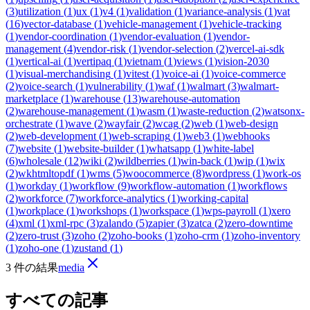
(
3
)
utilization
(
1
)
ux
(
1
)
v4
(
1
)
validation
(
1
)
variance-analysis
(
1
)
vat
(
16
)
vector-database
(
1
)
vehicle-management
(
1
)
vehicle-tracking
(
1
)
vendor-coordination
(
1
)
vendor-evaluation
(
1
)
vendor-
management
(
4
)
vendor-risk
(
1
)
vendor-selection
(
2
)
vercel-ai-sdk
(
1
)
vertical-ai
(
1
)
vertipaq
(
1
)
vietnam
(
1
)
views
(
1
)
vision-2030
(
1
)
visual-merchandising
(
1
)
vitest
(
1
)
voice-ai
(
1
)
voice-commerce
(
2
)
voice-search
(
1
)
vulnerability
(
1
)
waf
(
1
)
walmart
(
3
)
walmart-
marketplace
(
1
)
warehouse
(
13
)
warehouse-automation
(
2
)
warehouse-management
(
1
)
wasm
(
1
)
waste-reduction
(
2
)
watsonx-
orchestrate
(
1
)
wave
(
2
)
wayfair
(
2
)
wcag
(
2
)
web
(
1
)
web-design
(
2
)
web-development
(
1
)
web-scraping
(
1
)
web3
(
1
)
webhooks
(
7
)
website
(
1
)
website-builder
(
1
)
whatsapp
(
1
)
white-label
(
6
)
wholesale
(
12
)
wiki
(
2
)
wildberries
(
1
)
win-back
(
1
)
wip
(
1
)
wix
(
2
)
wkhtmltopdf
(
1
)
wms
(
5
)
woocommerce
(
8
)
wordpress
(
1
)
work-os
(
1
)
workday
(
1
)
workflow
(
9
)
workflow-automation
(
1
)
workflows
(
2
)
workforce
(
7
)
workforce-analytics
(
1
)
working-capital
(
1
)
workplace
(
1
)
workshops
(
1
)
workspace
(
1
)
wps-payroll
(
1
)
xero
(
4
)
xml
(
1
)
xml-rpc
(
3
)
zalando
(
5
)
zapier
(
3
)
zatca
(
2
)
zero-downtime
(
2
)
zero-trust
(
3
)
zoho
(
2
)
zoho-books
(
1
)
zoho-crm
(
1
)
zoho-inventory
(
1
)
zoho-one
(
1
)
zustand
(
1
)
3 件の結果
media
すべての記事