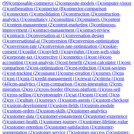
(
99
)
composable-commerce
(
2
)
composite-models
(
1
)
computer-vision
(
1
)
configuration
(
1
)
connector
(
8
)
connector-comparison
(
1
)
connectors
(
1
)
consolidation
(
3
)
construction
(
2
)
construction-
analytics
(
1
)
consultancy
(
2
)
consulting
(
3
)
containers
(
3
)
content
(
1
)
content-management
(
2
)
content-marketing
(
3
)
continuous-
improvement
(
1
)
contract-management
(
1
)
contract-review
(
1
)
contracts
(
3
)
conversation-ai
(
1
)
conversation-design
(
1
)
conversational-ai
(
3
)
conversion
(
8
)
conversion-optimization
(
7
)
conversion-rate
(
2
)
conversion-rate-optimization
(
1
)
cookie-
consent
(
1
)
copilot
(
1
)
copyleft
(
1
)
copyrights
(
1
)
core-web-vitals
(
5
)
corporate-tax
(
1
)
corrective
(
1
)
cosmetics
(
1
)
cost
(
4
)
cost-
accounting
(
1
)
cost-analysis
(
3
)
cost-benefit
(
2
)
cost-calculator
(
1
)
cost-
comparison
(
2
)
cost-optimization
(
5
)
cost-reduction
(
1
)
cost-savings
(
1
)
cost-tracking
(
2
)
coupang
(
1
)
course-creation
(
1
)
courses
(
3
)
cpa
(
1
)
cpq
(
1
)
cpra
(
1
)
credit-management
(
1
)
crewai
(
2
)
criteria
(
1
)
crm
(
44
)
crm-analytics
(
1
)
crm-comparison
(
5
)
crm-integration
(
2
)
crm-
migration
(
2
)
cro
(
2
)
cross-border
(
8
)
cross-platform
(
1
)
cross-sell
(
1
)
cross-selling
(
1
)
cryptography
(
1
)
csat
(
1
)
cspm
(
1
)
csrd
(
3
)
css
(
2
)
csv
(
1
)
culture
(
1
)
currency
(
1
)
custom-agents
(
1
)
custom-checkout
(
1
)
custom-development
(
1
)
custom-fields
(
1
)
custom-module
(
1
)
custom-orders
(
2
)
custom-skills
(
2
)
customer-analytics
(
2
)
customer-data
(
1
)
customer-engagement
(
3
)
customer-experience
(
5
)
customer-health
(
1
)
customer-journey
(
1
)
customer-lifetime-value
(
3
)
customer-retention
(
5
)
customer-satisfaction
(
1
)
customer-
segmentation
(
2
)
customer-service
(
7
)
customer-success
(
5
)
customer-