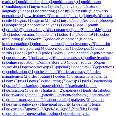
market
(
1
)
multi-marketplace
(
1
)
multi-tenancy
(
1
)
multi-tenant
(
4
)
multilingual
(
1
)
myinvois
(
1
)
n8n
(
1
)
native-app
(
1
)
natural-
language
(
2
)
ndpr
(
1
)
nearshoring
(
1
)
nestjs
(
5
)
netsuite
(
5
)
network-
operations
(
1
)
new-features
(
3
)
next-intl
(
1
)
next-js
(
1
)
nextjs
(
4
)
nexus
(
2
)
nfe
(
1
)
nginx
(
1
)
nigeria
(
3
)
nis2
(
1
)
nist
(
1
)
nlp
(
1
)
no-code
(
6
)
nodejs
(
1
)
nonprofit
(
4
)
nonprofit-analytics
(
1
)
noon
(
2
)
nps
(
1
)
oauth
(
1
)
oauth2
(
2
)
observability
(
4
)
occupancy
(
1
)
ocr
(
2
)
odoo
(
446
)
odoo
19
(
1
)
odoo versions
(
1
)
odoo-17
(
1
)
odoo-18
(
1
)
odoo-19
(
16
)
odoo-
accounting
(
6
)
odoo-crm
(
5
)
odoo-development
(
8
)
odoo-
implementation
(
1
)
odoo-integration
(
1
)
odoo-inventory
(
5
)
odoo-iot
(
1
)
odoo-manufacturing
(
4
)
odoo-modules
(
1
)
odoo-pos
(
1
)
odoo-
studio
(
1
)
oee
(
2
)
ofbiz
(
1
)
oidc
(
2
)
okrs
(
1
)
omnichannel
(
4
)
on-premise
(
1
)
on-premises
(
1
)
onboarding
(
6
)
online-courses
(
2
)
online-learning
(
2
)
online-reputation
(
1
)
online-store-2.0
(
1
)
open-source
(
6
)
open-
source-bi
(
1
)
open-source-erp
(
13
)
openai
(
1
)
openclaw
(
85
)
operations
(
6
)
optimization
(
21
)
orchestration
(
6
)
order-accuracy
(
1
)
order-
management
(
2
)
order-routing
(
1
)
orders
(
1
)
organizational-change
(
1
)
orm
(
3
)
oss
(
1
)
otto
(
3
)
outsourcing
(
3
)
owasp
(
1
)
owl
(
2
)
ownership
(
1
)
ozon
(
1
)
packaging
(
2
)
page-objects
(
1
)
paginated-reports
(
1
)
pagination
(
1
)
pajak
(
1
)
pakistan
(
2
)
paperless
(
1
)
parts-distribution
(
1
)
parts-management
(
1
)
patents
(
1
)
patient-analytics
(
1
)
patient-care
(
2
)
patient-management
(
1
)
patient-recall
(
1
)
patterns
(
5
)
payment
(
1
)
payment-gateways
(
1
)
payment-security
(
2
)
payment-terms
(
1
)
payments
(
5
)
payroll
(
18
)
pci-dss
(
4
)
pdf
(
2
)
pdfkit
(
1
)
pdpl
(
2
)
peachtree
(
2
)
penetration-testing
(
1
)
people-analytics