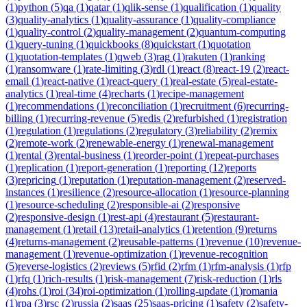
(
1
)
python
(
5
)
qa
(
1
)
qatar
(
1
)
qlik-sense
(
1
)
qualification
(
1
)
quality
(
3
)
quality-analytics
(
1
)
quality-assurance
(
1
)
quality-compliance
(
1
)
quality-control
(
2
)
quality-management
(
2
)
quantum-computing
(
1
)
query-tuning
(
1
)
quickbooks
(
8
)
quickstart
(
1
)
quotation
(
1
)
quotation-templates
(
1
)
qweb
(
3
)
rag
(
1
)
rakuten
(
1
)
ranking
(
1
)
ransomware
(
1
)
rate-limiting
(
3
)
rdl
(
1
)
react
(
8
)
react-19
(
2
)
react-
email
(
1
)
react-native
(
1
)
react-query
(
1
)
real-estate
(
5
)
real-estate-
analytics
(
1
)
real-time
(
4
)
recharts
(
1
)
recipe-management
(
1
)
recommendations
(
1
)
reconciliation
(
1
)
recruitment
(
6
)
recurring-
billing
(
1
)
recurring-revenue
(
5
)
redis
(
2
)
refurbished
(
1
)
registration
(
1
)
regulation
(
1
)
regulations
(
2
)
regulatory
(
3
)
reliability
(
2
)
remix
(
2
)
remote-work
(
2
)
renewable-energy
(
1
)
renewal-management
(
1
)
rental
(
3
)
rental-business
(
1
)
reorder-point
(
1
)
repeat-purchases
(
1
)
replication
(
1
)
report-generation
(
1
)
reporting
(
12
)
reports
(
3
)
repricing
(
1
)
reputation
(
1
)
reputation-management
(
2
)
reserved-
instances
(
1
)
resilience
(
2
)
resource-allocation
(
1
)
resource-planning
(
1
)
resource-scheduling
(
2
)
responsible-ai
(
2
)
responsive
(
2
)
responsive-design
(
1
)
rest-api
(
4
)
restaurant
(
5
)
restaurant-
management
(
1
)
retail
(
13
)
retail-analytics
(
1
)
retention
(
9
)
returns
(
4
)
returns-management
(
2
)
reusable-patterns
(
1
)
revenue
(
10
)
revenue-
management
(
1
)
revenue-optimization
(
1
)
revenue-recognition
(
5
)
reverse-logistics
(
2
)
reviews
(
5
)
rfid
(
2
)
rfm
(
1
)
rfm-analysis
(
1
)
rfp
(
1
)
rfq
(
1
)
rich-results
(
1
)
risk-management
(
7
)
risk-reduction
(
1
)
rls
(
4
)
rohs
(
1
)
roi
(
34
)
roi-optimization
(
1
)
rolling-update
(
1
)
romania
(
1
)
rpa
(
3
)
rsc
(
2
)
russia
(
2
)
saas
(
25
)
saas-pricing
(
1
)
safety
(
2
)
safety-