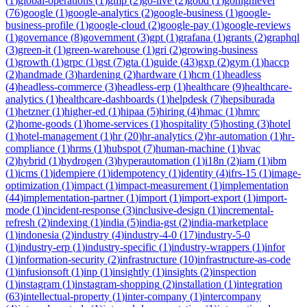
(
1
)
global-operations
(
1
)
gmp
(
2
)
go-live
(
2
)
gobd
(
1
)
gohighlevel
(
76
)
google
(
1
)
google-analytics
(
2
)
google-business
(
1
)
google-
business-profile
(
1
)
google-cloud
(
2
)
google-pay
(
1
)
google-reviews
(
1
)
governance
(
8
)
government
(
3
)
gpt
(
1
)
grafana
(
1
)
grants
(
2
)
graphql
(
3
)
green-it
(
1
)
green-warehouse
(
1
)
gri
(
2
)
growing-business
(
1
)
growth
(
1
)
grpc
(
1
)
gst
(
7
)
gta
(
1
)
guide
(
43
)
gxp
(
2
)
gym
(
1
)
haccp
(
2
)
handmade
(
3
)
hardening
(
2
)
hardware
(
1
)
hcm
(
1
)
headless
(
4
)
headless-commerce
(
3
)
headless-erp
(
1
)
healthcare
(
9
)
healthcare-
analytics
(
1
)
healthcare-dashboards
(
1
)
helpdesk
(
7
)
hepsiburada
(
1
)
hetzner
(
1
)
higher-ed
(
1
)
hipaa
(
5
)
hiring
(
4
)
hmac
(
1
)
hmrc
(
2
)
home-goods
(
1
)
home-services
(
1
)
hospitality
(
5
)
hosting
(
3
)
hotel
(
1
)
hotel-management
(
1
)
hr
(
20
)
hr-analytics
(
2
)
hr-automation
(
1
)
hr-
compliance
(
1
)
hrms
(
1
)
hubspot
(
7
)
human-machine
(
1
)
hvac
(
2
)
hybrid
(
1
)
hydrogen
(
3
)
hyperautomation
(
1
)
i18n
(
2
)
iam
(
1
)
ibm
(
1
)
icms
(
1
)
idempiere
(
1
)
idempotency
(
1
)
identity
(
4
)
ifrs-15
(
1
)
image-
optimization
(
1
)
impact
(
1
)
impact-measurement
(
1
)
implementation
(
44
)
implementation-partner
(
1
)
import
(
1
)
import-export
(
1
)
import-
mode
(
1
)
incident-response
(
3
)
inclusive-design
(
1
)
incremental-
refresh
(
2
)
indexing
(
1
)
india
(
5
)
india-gst
(
2
)
india-marketplace
(
1
)
indonesia
(
2
)
industry
(
4
)
industry-4-0
(
17
)
industry-5-0
(
1
)
industry-erp
(
1
)
industry-specific
(
1
)
industry-wrappers
(
1
)
infor
(
1
)
information-security
(
2
)
infrastructure
(
10
)
infrastructure-as-code
(
1
)
infusionsoft
(
1
)
inp
(
1
)
insightly
(
1
)
insights
(
2
)
inspection
(
1
)
instagram
(
1
)
instagram-shopping
(
2
)
installation
(
1
)
integration
(
63
)
intellectual-property
(
1
)
inter-company
(
1
)
intercompany