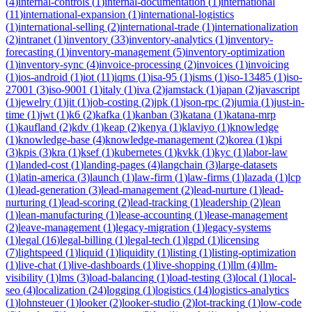
(
4
)
internal-controls
(
1
)
internal-documentation
(
1
)
international
(
11
)
international-expansion
(
1
)
international-logistics
(
1
)
international-selling
(
2
)
international-trade
(
1
)
internationalization
(
2
)
intranet
(
1
)
inventory
(
33
)
inventory-analytics
(
1
)
inventory-
forecasting
(
1
)
inventory-management
(
5
)
inventory-optimization
(
1
)
inventory-sync
(
4
)
invoice-processing
(
2
)
invoices
(
1
)
invoicing
(
1
)
ios-android
(
1
)
iot
(
11
)
iqms
(
1
)
isa-95
(
1
)
isms
(
1
)
iso-13485
(
1
)
iso-
27001
(
3
)
iso-9001
(
1
)
italy
(
1
)
iva
(
2
)
jamstack
(
1
)
japan
(
2
)
javascript
(
1
)
jewelry
(
1
)
jit
(
1
)
job-costing
(
2
)
jpk
(
1
)
json-rpc
(
2
)
jumia
(
1
)
just-in-
time
(
1
)
jwt
(
1
)
k6
(
2
)
kafka
(
1
)
kanban
(
3
)
katana
(
1
)
katana-mrp
(
1
)
kaufland
(
2
)
kdv
(
1
)
keap
(
2
)
kenya
(
1
)
klaviyo
(
1
)
knowledge
(
1
)
knowledge-base
(
4
)
knowledge-management
(
2
)
korea
(
1
)
kpi
(
3
)
kpis
(
3
)
kra
(
1
)
ksef
(
1
)
kubernetes
(
1
)
kvkk
(
1
)
kyc
(
1
)
labor-law
(
1
)
landed-cost
(
1
)
landing-pages
(
4
)
langchain
(
3
)
large-datasets
(
1
)
latin-america
(
3
)
launch
(
1
)
law-firm
(
1
)
law-firms
(
1
)
lazada
(
1
)
lcp
(
1
)
lead-generation
(
3
)
lead-management
(
2
)
lead-nurture
(
1
)
lead-
nurturing
(
1
)
lead-scoring
(
2
)
lead-tracking
(
1
)
leadership
(
2
)
lean
(
1
)
lean-manufacturing
(
1
)
lease-accounting
(
1
)
lease-management
(
2
)
leave-management
(
1
)
legacy-migration
(
1
)
legacy-systems
(
1
)
legal
(
16
)
legal-billing
(
1
)
legal-tech
(
1
)
lgpd
(
1
)
licensing
(
7
)
lightspeed
(
1
)
liquid
(
1
)
liquidity
(
1
)
listing
(
1
)
listing-optimization
(
1
)
live-chat
(
1
)
live-dashboards
(
1
)
live-shopping
(
1
)
llm
(
4
)
llm-
visibility
(
1
)
lms
(
3
)
load-balancing
(
1
)
load-testing
(
3
)
local
(
1
)
local-
seo
(
4
)
localization
(
24
)
logging
(
1
)
logistics
(
14
)
logistics-analytics
(
1
)
lohnsteuer
(
1
)
looker
(
2
)
looker-studio
(
2
)
lot-tracking
(
1
)
low-code