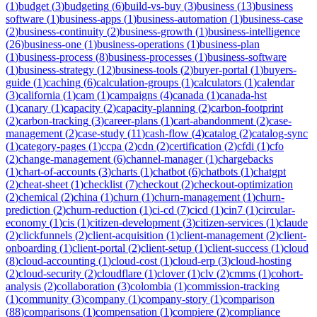
(
1
)
budget
(
3
)
budgeting
(
6
)
build-vs-buy
(
3
)
business
(
13
)
business
software
(
1
)
business-apps
(
1
)
business-automation
(
1
)
business-case
(
2
)
business-continuity
(
2
)
business-growth
(
1
)
business-intelligence
(
26
)
business-one
(
1
)
business-operations
(
1
)
business-plan
(
1
)
business-process
(
8
)
business-processes
(
1
)
business-software
(
1
)
business-strategy
(
12
)
business-tools
(
2
)
buyer-portal
(
1
)
buyers-
guide
(
1
)
caching
(
6
)
calculation-groups
(
1
)
calculators
(
1
)
calendar
(
3
)
california
(
1
)
cam
(
1
)
campaigns
(
4
)
canada
(
1
)
canada-hst
(
1
)
canary
(
1
)
capacity
(
2
)
capacity-planning
(
2
)
carbon-footprint
(
2
)
carbon-tracking
(
3
)
career-plans
(
1
)
cart-abandonment
(
2
)
case-
management
(
2
)
case-study
(
11
)
cash-flow
(
4
)
catalog
(
2
)
catalog-sync
(
1
)
category-pages
(
1
)
ccpa
(
2
)
cdn
(
2
)
certification
(
2
)
cfdi
(
1
)
cfo
(
2
)
change-management
(
6
)
channel-manager
(
1
)
chargebacks
(
1
)
chart-of-accounts
(
3
)
charts
(
1
)
chatbot
(
6
)
chatbots
(
1
)
chatgpt
(
2
)
cheat-sheet
(
1
)
checklist
(
7
)
checkout
(
2
)
checkout-optimization
(
2
)
chemical
(
2
)
china
(
1
)
churn
(
1
)
churn-management
(
1
)
churn-
prediction
(
2
)
churn-reduction
(
1
)
ci-cd
(
7
)
cicd
(
1
)
cin7
(
1
)
circular-
economy
(
1
)
cis
(
1
)
citizen-development
(
3
)
citizen-services
(
1
)
claude
(
2
)
clickfunnels
(
2
)
client-acquisition
(
1
)
client-management
(
2
)
client-
onboarding
(
1
)
client-portal
(
2
)
client-setup
(
1
)
client-success
(
1
)
cloud
(
8
)
cloud-accounting
(
1
)
cloud-cost
(
1
)
cloud-erp
(
3
)
cloud-hosting
(
2
)
cloud-security
(
2
)
cloudflare
(
1
)
clover
(
1
)
clv
(
2
)
cmms
(
1
)
cohort-
analysis
(
2
)
collaboration
(
3
)
colombia
(
1
)
commission-tracking
(
1
)
community
(
3
)
company
(
1
)
company-story
(
1
)
comparison
(
88
)
comparisons
(
1
)
compensation
(
1
)
compiere
(
2
)
compliance