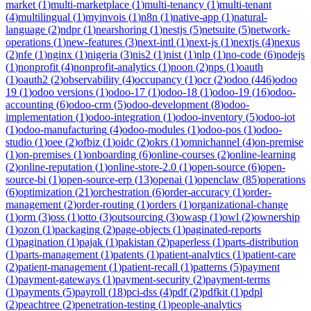
market
(
1
)
multi-marketplace
(
1
)
multi-tenancy
(
1
)
multi-tenant
(
4
)
multilingual
(
1
)
myinvois
(
1
)
n8n
(
1
)
native-app
(
1
)
natural-
language
(
2
)
ndpr
(
1
)
nearshoring
(
1
)
nestjs
(
5
)
netsuite
(
5
)
network-
operations
(
1
)
new-features
(
3
)
next-intl
(
1
)
next-js
(
1
)
nextjs
(
4
)
nexus
(
2
)
nfe
(
1
)
nginx
(
1
)
nigeria
(
3
)
nis2
(
1
)
nist
(
1
)
nlp
(
1
)
no-code
(
6
)
nodejs
(
1
)
nonprofit
(
4
)
nonprofit-analytics
(
1
)
noon
(
2
)
nps
(
1
)
oauth
(
1
)
oauth2
(
2
)
observability
(
4
)
occupancy
(
1
)
ocr
(
2
)
odoo
(
446
)
odoo
19
(
1
)
odoo versions
(
1
)
odoo-17
(
1
)
odoo-18
(
1
)
odoo-19
(
16
)
odoo-
accounting
(
6
)
odoo-crm
(
5
)
odoo-development
(
8
)
odoo-
implementation
(
1
)
odoo-integration
(
1
)
odoo-inventory
(
5
)
odoo-iot
(
1
)
odoo-manufacturing
(
4
)
odoo-modules
(
1
)
odoo-pos
(
1
)
odoo-
studio
(
1
)
oee
(
2
)
ofbiz
(
1
)
oidc
(
2
)
okrs
(
1
)
omnichannel
(
4
)
on-premise
(
1
)
on-premises
(
1
)
onboarding
(
6
)
online-courses
(
2
)
online-learning
(
2
)
online-reputation
(
1
)
online-store-2.0
(
1
)
open-source
(
6
)
open-
source-bi
(
1
)
open-source-erp
(
13
)
openai
(
1
)
openclaw
(
85
)
operations
(
6
)
optimization
(
21
)
orchestration
(
6
)
order-accuracy
(
1
)
order-
management
(
2
)
order-routing
(
1
)
orders
(
1
)
organizational-change
(
1
)
orm
(
3
)
oss
(
1
)
otto
(
3
)
outsourcing
(
3
)
owasp
(
1
)
owl
(
2
)
ownership
(
1
)
ozon
(
1
)
packaging
(
2
)
page-objects
(
1
)
paginated-reports
(
1
)
pagination
(
1
)
pajak
(
1
)
pakistan
(
2
)
paperless
(
1
)
parts-distribution
(
1
)
parts-management
(
1
)
patents
(
1
)
patient-analytics
(
1
)
patient-care
(
2
)
patient-management
(
1
)
patient-recall
(
1
)
patterns
(
5
)
payment
(
1
)
payment-gateways
(
1
)
payment-security
(
2
)
payment-terms
(
1
)
payments
(
5
)
payroll
(
18
)
pci-dss
(
4
)
pdf
(
2
)
pdfkit
(
1
)
pdpl
(
2
)
peachtree
(
2
)
penetration-testing
(
1
)
people-analytics