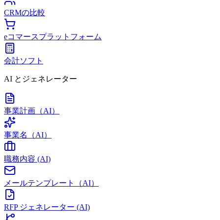
CRMの比較
eコマースプラットフォーム
会計ソフト
AI とジェネレーター
事業計画（AI）
事業名（AI）
職務内容 (AI)
メールテンプレート（AI）
RFP ジェネレーター (AI)