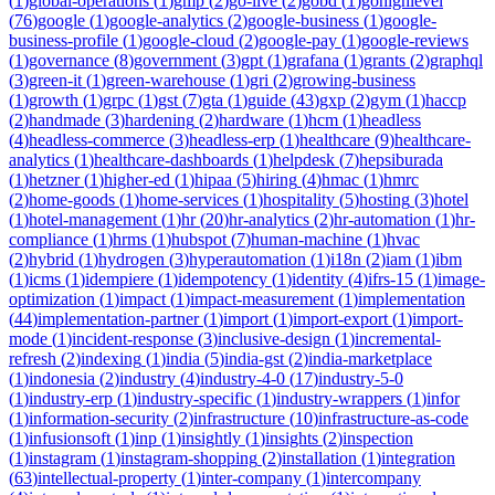
(
1
)
global-operations
(
1
)
gmp
(
2
)
go-live
(
2
)
gobd
(
1
)
gohighlevel
(
76
)
google
(
1
)
google-analytics
(
2
)
google-business
(
1
)
google-
business-profile
(
1
)
google-cloud
(
2
)
google-pay
(
1
)
google-reviews
(
1
)
governance
(
8
)
government
(
3
)
gpt
(
1
)
grafana
(
1
)
grants
(
2
)
graphql
(
3
)
green-it
(
1
)
green-warehouse
(
1
)
gri
(
2
)
growing-business
(
1
)
growth
(
1
)
grpc
(
1
)
gst
(
7
)
gta
(
1
)
guide
(
43
)
gxp
(
2
)
gym
(
1
)
haccp
(
2
)
handmade
(
3
)
hardening
(
2
)
hardware
(
1
)
hcm
(
1
)
headless
(
4
)
headless-commerce
(
3
)
headless-erp
(
1
)
healthcare
(
9
)
healthcare-
analytics
(
1
)
healthcare-dashboards
(
1
)
helpdesk
(
7
)
hepsiburada
(
1
)
hetzner
(
1
)
higher-ed
(
1
)
hipaa
(
5
)
hiring
(
4
)
hmac
(
1
)
hmrc
(
2
)
home-goods
(
1
)
home-services
(
1
)
hospitality
(
5
)
hosting
(
3
)
hotel
(
1
)
hotel-management
(
1
)
hr
(
20
)
hr-analytics
(
2
)
hr-automation
(
1
)
hr-
compliance
(
1
)
hrms
(
1
)
hubspot
(
7
)
human-machine
(
1
)
hvac
(
2
)
hybrid
(
1
)
hydrogen
(
3
)
hyperautomation
(
1
)
i18n
(
2
)
iam
(
1
)
ibm
(
1
)
icms
(
1
)
idempiere
(
1
)
idempotency
(
1
)
identity
(
4
)
ifrs-15
(
1
)
image-
optimization
(
1
)
impact
(
1
)
impact-measurement
(
1
)
implementation
(
44
)
implementation-partner
(
1
)
import
(
1
)
import-export
(
1
)
import-
mode
(
1
)
incident-response
(
3
)
inclusive-design
(
1
)
incremental-
refresh
(
2
)
indexing
(
1
)
india
(
5
)
india-gst
(
2
)
india-marketplace
(
1
)
indonesia
(
2
)
industry
(
4
)
industry-4-0
(
17
)
industry-5-0
(
1
)
industry-erp
(
1
)
industry-specific
(
1
)
industry-wrappers
(
1
)
infor
(
1
)
information-security
(
2
)
infrastructure
(
10
)
infrastructure-as-code
(
1
)
infusionsoft
(
1
)
inp
(
1
)
insightly
(
1
)
insights
(
2
)
inspection
(
1
)
instagram
(
1
)
instagram-shopping
(
2
)
installation
(
1
)
integration
(
63
)
intellectual-property
(
1
)
inter-company
(
1
)
intercompany