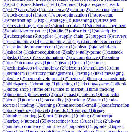
(
2
)
spot
(
1
)
spreadsheets
(
1
)
sql
(
2
)
square
(
1
)
squarespace
(
1
)
ssdlc
(
1
)
ssl
(
2
)
sso
(
2
)
sst
(
1
)
star-schema
(
2
)
startup
(
2
)
state-management
(
1
)
stock-control
(
1
)
store
(
1
)
store-optimization
(
1
)
store-setup
(
2
)
storefront-api
(
3
)
stp
(
1
)
strategy
(
35
)
streaming
(
4
)
stress-test
(
1
)
stress-testing
(
1
)
stripe
(
3
)
structured-data
(
1
)
student-management
(
2
)
student-performance
(
1
)
studio
(
3
)
subscriber
(
1
)
subscription
(
2
)
subscriptions
(
6
)
supplier
(
1
)
supply-chain
(
28
)
support
(
6
)
surveys
(
1
)
sustainability
(
14
)
sustainability-roi
(
1
)
sustainable-ecommerce
(
1
)
sustainable-procurement
(
1
)
sync
(
1
)
tableau
(
3
)
tailwind-css
(
1
)
takealot
(
1
)
talent-acquisition
(
2
)
tally
(
4
)
tally-prime
(
1
)
tanstack
(
1
)
tasks
(
1
)
tax
(
5
)
tax-automation
(
2
)
tax-compliance
(
3
)
taxation
(
1
)
tco
(
5
)
tco-analysis
(
1
)
tds
(
1
)
team
(
1
)
tech
(
1
)
technical
(
1
)
technical-seo
(
4
)
technology
(
2
)
telecom
(
3
)
templates
(
3
)
temu
(
1
)
terraform
(
1
)
territory-management
(
1
)
testing
(
7
)
text-messaging
(
1
)
textile
(
2
)
theme-development
(
2
)
themes
(
1
)
theory-of-constraints
(
1
)
third-party
(
1
)
throttling
(
1
)
ticketing
(
1
)
ticketing-system
(
1
)
tiktok
(
1
)
tiktok-shop
(
4
)
time-off
(
1
)
time-to-market
(
1
)
time-tracking
(
2
)
timeline
(
5
)
timesheets
(
2
)
tms
(
1
)
toast
(
1
)
tokens
(
3
)
tokopedia
(
1
)
tools
(
1
)
tourism
(
1
)
traceability
(
6
)
tracking
(
2
)
trade
(
1
)
trade-
secrets
(
1
)
trading
(
1
)
training
(
8
)
transactional-email
(
1
)
transformation
(
1
)
transparency
(
3
)
travel
(
3
)
trends
(
2
)
trendyol
(
1
)
triage
(
1
)
troubleshooting
(
40
)
trust
(
1
)
tryton
(
1
)
tuning
(
2
)
turborepo
(
1
)
turkey
(
4
)
tutorial
(
50
)
typescript
(
4
)
uae
(
3
)
uat
(
1
)
uk
(
2
)
uk-vat
(
1
)
unified-commerce
(
1
)
unit-tests
(
1
)
updates
(
1
)
upgrade
(
3
)
upsell
(
1
)
upselling
(
1
)
user-acquisition
(
1
)
user-adoption
(
2
)
user-experience