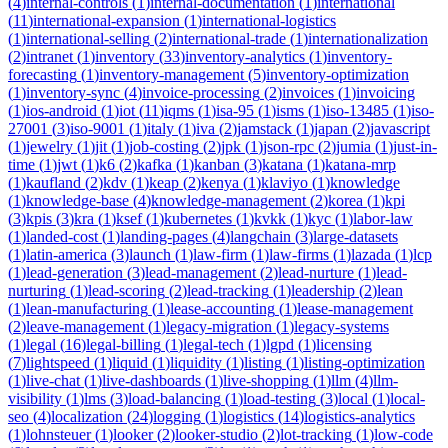
(
4
)
internal-controls
(
1
)
internal-documentation
(
1
)
international
(
11
)
international-expansion
(
1
)
international-logistics
(
1
)
international-selling
(
2
)
international-trade
(
1
)
internationalization
(
2
)
intranet
(
1
)
inventory
(
33
)
inventory-analytics
(
1
)
inventory-
forecasting
(
1
)
inventory-management
(
5
)
inventory-optimization
(
1
)
inventory-sync
(
4
)
invoice-processing
(
2
)
invoices
(
1
)
invoicing
(
1
)
ios-android
(
1
)
iot
(
11
)
iqms
(
1
)
isa-95
(
1
)
isms
(
1
)
iso-13485
(
1
)
iso-
27001
(
3
)
iso-9001
(
1
)
italy
(
1
)
iva
(
2
)
jamstack
(
1
)
japan
(
2
)
javascript
(
1
)
jewelry
(
1
)
jit
(
1
)
job-costing
(
2
)
jpk
(
1
)
json-rpc
(
2
)
jumia
(
1
)
just-in-
time
(
1
)
jwt
(
1
)
k6
(
2
)
kafka
(
1
)
kanban
(
3
)
katana
(
1
)
katana-mrp
(
1
)
kaufland
(
2
)
kdv
(
1
)
keap
(
2
)
kenya
(
1
)
klaviyo
(
1
)
knowledge
(
1
)
knowledge-base
(
4
)
knowledge-management
(
2
)
korea
(
1
)
kpi
(
3
)
kpis
(
3
)
kra
(
1
)
ksef
(
1
)
kubernetes
(
1
)
kvkk
(
1
)
kyc
(
1
)
labor-law
(
1
)
landed-cost
(
1
)
landing-pages
(
4
)
langchain
(
3
)
large-datasets
(
1
)
latin-america
(
3
)
launch
(
1
)
law-firm
(
1
)
law-firms
(
1
)
lazada
(
1
)
lcp
(
1
)
lead-generation
(
3
)
lead-management
(
2
)
lead-nurture
(
1
)
lead-
nurturing
(
1
)
lead-scoring
(
2
)
lead-tracking
(
1
)
leadership
(
2
)
lean
(
1
)
lean-manufacturing
(
1
)
lease-accounting
(
1
)
lease-management
(
2
)
leave-management
(
1
)
legacy-migration
(
1
)
legacy-systems
(
1
)
legal
(
16
)
legal-billing
(
1
)
legal-tech
(
1
)
lgpd
(
1
)
licensing
(
7
)
lightspeed
(
1
)
liquid
(
1
)
liquidity
(
1
)
listing
(
1
)
listing-optimization
(
1
)
live-chat
(
1
)
live-dashboards
(
1
)
live-shopping
(
1
)
llm
(
4
)
llm-
visibility
(
1
)
lms
(
3
)
load-balancing
(
1
)
load-testing
(
3
)
local
(
1
)
local-
seo
(
4
)
localization
(
24
)
logging
(
1
)
logistics
(
14
)
logistics-analytics
(
1
)
lohnsteuer
(
1
)
looker
(
2
)
looker-studio
(
2
)
lot-tracking
(
1
)
low-code