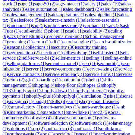
stock
(
1
)
sage
(
1
)
sage-50
(
2
)
sage-intacct
(
1
)
salary
(
1
)
sales
(
19
)
sales-
analytics
(
3
)
sales-automation
(
1
)
sales-dashboard
(
2
)
sales-forecasting
(
1
)
sales-management
(
1
)
sales-operations
(
1
)
sales-pipeline
(
1
)
sales-
tax
(
8
)
salesforce
(
5
)
salesforce-einstein
(
1
)
salesforce-essentials
(
1
)
sanctions
(
1
)
sap
(
5
)
sap-business-one
(
2
)
sap-hana
(
1
)
sars
(
2
)
sasb
(
1
)
sat
(
1
)
saudi-arabia
(
3
)
sbom
(
1
)
scada
(
1
)
scalability
(
3
)
scaling
(
9
)
sccs
(
2
)
scheduling
(
6
)
schema-markup
(
1
)
school-management
(
1
)
screening
(
1
)
scrum
(
1
)
sdi
(
1
)
search-engine
(
1
)
search-optimization
(
2
)
seasonal-collections
(
1
)
security
(
36
)
security-training
(
1
)
segmentation
(
2
)
selection
(
1
)
self-evolving
(
1
)
self-hosted
(
1
)
self-
service
(
2
)
self-service-bi
(
2
)
seller-metrics
(
1
)
selling
(
1
)
selling-online
(
1
)
selling-platforms
(
1
)
semantic-model
(
1
)
seo
(
16
)
seo-audit
(
1
)
seo-
migration
(
1
)
server
(
1
)
server-components
(
1
)
server-sizing
(
2
)
service
(
1
)
service-contracts
(
1
)
service-efficiency
(
1
)
service-firms
(
1
)
services
(
1
)
setup
(
2
)
sgk
(
1
)
sharding
(
1
)
sharepoint
(
1
)
shein
(
1
)
shift-
management
(
3
)
shipping
(
4
)
shop-floor
(
2
)
shopee
(
2
)
shopify
(
113
)
shopify-api
(
1
)
shopify-flow
(
1
)
shopify-partners
(
1
)
shopify-
payments
(
1
)
shopify-plus
(
8
)
shopifyql
(
1
)
simulation
(
3
)
sis
(
1
)
sisense
(
1
)
six-sigma
(
1
)
sizing
(
1
)
skills
(
4
)
sku
(
1
)
sla
(
5
)
small-business
(
10
)
smart-factory
(
1
)
smart-narratives
(
1
)
smart-warehouse
(
1
)
smb
(
9
)
sms-marketing
(
5
)
snapshots
(
1
)
snowflake
(
1
)
soc2
(
5
)
social-
commerce
(
5
)
software
(
4
)
software-comparison
(
1
)
software-
development
(
1
)
software-selection
(
2
)
software-stack
(
1
)
solar-energy
(
1
)
solutions
(
1
)
sop
(
2
)
south-africa
(
3
)
south-asia
(
1
)
south-korea
(
1
)
southeast-asia
(
2
)
spc
(
1
)
specialty
(
1
)
speed
(
1
)
speed-optimization