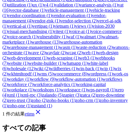
(
3
)
utilization
(
1
)
ux
(
1
)
v4
(
1
)
validation
(
1
)
variance-analysis
(
1
)
vat
(
16
)
vector-database
(
1
)
vehicle-management
(
1
)
vehicle-tracking
(
1
)
vendor-coordination
(
1
)
vendor-evaluation
(
1
)
vendor-
management
(
4
)
vendor-risk
(
1
)
vendor-selection
(
2
)
vercel-ai-sdk
(
1
)
vertical-ai
(
1
)
vertipaq
(
1
)
vietnam
(
1
)
views
(
1
)
vision-2030
(
1
)
visual-merchandising
(
1
)
vitest
(
1
)
voice-ai
(
1
)
voice-commerce
(
2
)
voice-search
(
1
)
vulnerability
(
1
)
waf
(
1
)
walmart
(
3
)
walmart-
marketplace
(
1
)
warehouse
(
13
)
warehouse-automation
(
2
)
warehouse-management
(
1
)
wasm
(
1
)
waste-reduction
(
2
)
watsonx-
orchestrate
(
1
)
wave
(
2
)
wayfair
(
2
)
wcag
(
2
)
web
(
1
)
web-design
(
2
)
web-development
(
1
)
web-scraping
(
1
)
web3
(
1
)
webhooks
(
7
)
website
(
1
)
website-builder
(
1
)
whatsapp
(
1
)
white-label
(
6
)
wholesale
(
12
)
wiki
(
2
)
wildberries
(
1
)
win-back
(
1
)
wip
(
1
)
wix
(
2
)
wkhtmltopdf
(
1
)
wms
(
5
)
woocommerce
(
8
)
wordpress
(
1
)
work-os
(
1
)
workday
(
1
)
workflow
(
9
)
workflow-automation
(
1
)
workflows
(
2
)
workforce
(
7
)
workforce-analytics
(
1
)
working-capital
(
1
)
workplace
(
1
)
workshops
(
1
)
workspace
(
1
)
wps-payroll
(
1
)
xero
(
4
)
xml
(
1
)
xml-rpc
(
3
)
zalando
(
5
)
zapier
(
3
)
zatca
(
2
)
zero-downtime
(
2
)
zero-trust
(
3
)
zoho
(
2
)
zoho-books
(
1
)
zoho-crm
(
1
)
zoho-inventory
(
1
)
zoho-one
(
1
)
zustand
(
1
)
1 件の結果
etims
すべての記事