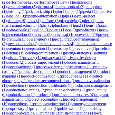
(
2
)
performance
(
25
)
performance-review
(
1
)
permissions
(
1
)
personalization
(
5
)
pharma
(
4
)
pharmaceutical
(
2
)
philippines
(
1
)
phishing
(
1
)
pick-pack-ship
(
1
)
pim
(
1
)
pipa
(
1
)
pipeda
(
1
)
pipedrive
(
2
)
pipeline
(
9
)
pipeline-automation
(
1
)
pipl
(
1
)
pixel-perfect
(
1
)
planning
(
9
)
plans
(
1
)
platform
(
3
)
playwright
(
2
)
plex
(
1
)
plex-
smart-manufacturing
(
1
)
plm
(
2
)
plumbing
(
1
)
pm2
(
1
)
pms
(
1
)
pnpm
(
1
)
point-of-sale
(
3
)
poland
(
3
)
polaris
(
1
)
pos
(
9
)
post-brexit
(
1
)
post-
implementation
(
2
)
postgres
(
2
)
postgresql
(
10
)
power-bi
(
79
)
power-
bi-premium
(
1
)
power-query
(
1
)
ppc
(
1
)
practice-management
(
2
)
precious-metals
(
1
)
predictive-analytics
(
4
)
predictive-maintenance
(
2
)
premium
(
2
)
preparation
(
1
)
prestashop
(
1
)
preventive
(
1
)
pricelists
(
1
)
pricing
(
19
)
pricing-optimization
(
1
)
pricing-strategy
(
3
)
printing
(
1
)
prisma
(
1
)
privacy
(
12
)
privacy-act
(
1
)
privacy-by-design
(
1
)
process
(
2
)
process-improvement
(
1
)
process-management
(
1
)
process-mining
(
1
)
process-safety
(
1
)
procurement
(
11
)
product-
costing
(
1
)
product-descriptions
(
1
)
product-management
(
2
)
product-
mapping
(
1
)
product-optimization
(
1
)
product-pages
(
1
)
product-
photography
(
1
)
product-recommendations
(
1
)
product-visualization
(
1
)
production
(
7
)
production-dashboards
(
1
)
production-management
(
1
)
production-planning
(
2
)
production-scheduling
(
1
)
productivity
(
9
)
productization
(
1
)
products
(
1
)
professional-services
(
4
)
program-
management
(
1
)
project-accounting
(
2
)
project-management
(
19
)
prometheus
(
1
)
prompt-engineering
(
1
)
property-management
(
5
)
proprietary
(
1
)
provincial-tax
(
1
)
public-sector
(
1
)
publishing
(
1
)
punchout-catalog
(
1
)
purchase
(
3
)
push-notifications
(
1
)
pwa