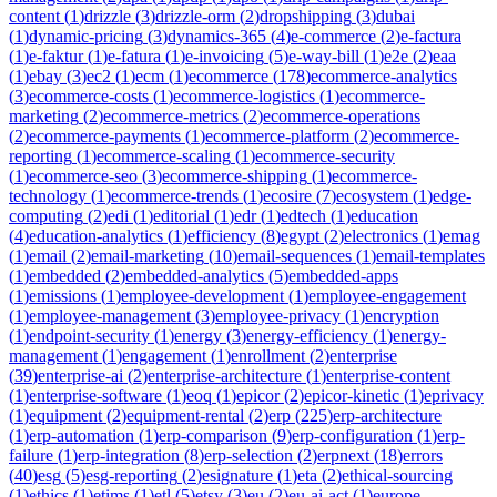
content
(
1
)
drizzle
(
3
)
drizzle-orm
(
2
)
dropshipping
(
3
)
dubai
(
1
)
dynamic-pricing
(
3
)
dynamics-365
(
4
)
e-commerce
(
2
)
e-factura
(
1
)
e-faktur
(
1
)
e-fatura
(
1
)
e-invoicing
(
5
)
e-way-bill
(
1
)
e2e
(
2
)
eaa
(
1
)
ebay
(
3
)
ec2
(
1
)
ecm
(
1
)
ecommerce
(
178
)
ecommerce-analytics
(
3
)
ecommerce-costs
(
1
)
ecommerce-logistics
(
1
)
ecommerce-
marketing
(
2
)
ecommerce-metrics
(
2
)
ecommerce-operations
(
2
)
ecommerce-payments
(
1
)
ecommerce-platform
(
2
)
ecommerce-
reporting
(
1
)
ecommerce-scaling
(
1
)
ecommerce-security
(
1
)
ecommerce-seo
(
3
)
ecommerce-shipping
(
1
)
ecommerce-
technology
(
1
)
ecommerce-trends
(
1
)
ecosire
(
7
)
ecosystem
(
1
)
edge-
computing
(
2
)
edi
(
1
)
editorial
(
1
)
edr
(
1
)
edtech
(
1
)
education
(
4
)
education-analytics
(
1
)
efficiency
(
8
)
egypt
(
2
)
electronics
(
1
)
emag
(
1
)
email
(
2
)
email-marketing
(
10
)
email-sequences
(
1
)
email-templates
(
1
)
embedded
(
2
)
embedded-analytics
(
5
)
embedded-apps
(
1
)
emissions
(
1
)
employee-development
(
1
)
employee-engagement
(
1
)
employee-management
(
3
)
employee-privacy
(
1
)
encryption
(
1
)
endpoint-security
(
1
)
energy
(
3
)
energy-efficiency
(
1
)
energy-
management
(
1
)
engagement
(
1
)
enrollment
(
2
)
enterprise
(
39
)
enterprise-ai
(
2
)
enterprise-architecture
(
1
)
enterprise-content
(
1
)
enterprise-software
(
1
)
eoq
(
1
)
epicor
(
2
)
epicor-kinetic
(
1
)
eprivacy
(
1
)
equipment
(
2
)
equipment-rental
(
2
)
erp
(
225
)
erp-architecture
(
1
)
erp-automation
(
1
)
erp-comparison
(
9
)
erp-configuration
(
1
)
erp-
failure
(
1
)
erp-integration
(
8
)
erp-selection
(
2
)
erpnext
(
18
)
errors
(
40
)
esg
(
5
)
esg-reporting
(
2
)
esignature
(
1
)
eta
(
2
)
ethical-sourcing
(
1
)
ethics
(
1
)
etims
(
1
)
etl
(
5
)
etsy
(
3
)
eu
(
2
)
eu-ai-act
(
1
)
europe