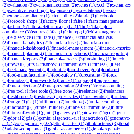
(
2
)
evaluation
(
3
)
event-management
(
2
)
events
(
1
)
excel
(
3
)
exchanges
(
1
)
executive-reporting
(
1
)
expansion
(
1
)
expectations
(
1
)
expo
(
1
)
export-compliance
(
1
)
extensibility
(
2
)
fabric
(
1
)
facebook
(
1
)
facebook-shops
(
1
)
factory-floor
(
1
)
faire
(
1
)
farm-management
(
1
)
fashion
(
6
)
fattura-elettronica
(
1
)
fba
(
1
)
fbr
(
2
)
fda
(
1
)
fda-
compliance
(
3
)
features
(
1
)
fec
(
1
)
fedramp
(
1
)
field-management
(
1
)
field-service
(
1
)
fill-rate
(
1
)
finance
(
10
)
financial-analysis
(
2
)
financial-analytics
(
2
)
financial-close
(
2
)
financial-crime
(
1
)
financial-dashboard
(
1
)
financial-management
(
1
)
financial-metrics
(
1
)
financial-planning
(
1
)
financial-projections
(
1
)
financial-reporting
(
4
)
financial-reports
(
2
)
financial-services
(
3
)
fine-tuning
(
1
)
fintech
(
3
)
firewall
(
1
)
firs
(
2
)
fishbowl
(
1
)
fitment-data
(
1
)
fitness
(
1
)
fleet
(
1
)
fleet-management
(
1
)
flipkart
(
2
)
food-beverage
(
4
)
food-cost
(
1
)
food-manufacturing
(
1
)
food-safety
(
1
)
forecasting
(
9
)
forex
(
1
)
formulas
(
1
)
framework
(
2
)
france
(
1
)
frappe
(
4
)
frappe-cloud
(
1
)
fraud-detection
(
2
)
fraud-prevention
(
2
)
free
(
1
)
free-accounting
(
1
)
free-tool
(
1
)
free-tools
(
1
)
free-zone
(
1
)
freelancer
(
2
)
freelancers
(
1
)
freshbooks
(
2
)
freshdesk
(
1
)
freshsales
(
1
)
freshworks
(
1
)
frontend
(
3
)
fruugo
(
1
)
fta
(
1
)
fulfillment
(
7
)
functions
(
2
)
fund-accounting
(
2
)
fundraising
(
1
)
funnel-builder
(
2
)
funnels
(
4
)
furniture
(
2
)
future
(
3
)
future-of-work
(
1
)
gantt
(
1
)
gateway
(
1
)
gateways
(
1
)
gcc
(
1
)
gcp
(
2
)
gdpr
(
12
)
gds
(
1
)
gemini
(
1
)
general-ai
(
1
)
generation
(
1
)
generative-
ai
(
2
)
geo
(
1
)
germany
(
23
)
getting-started
(
1
)
github-actions
(
3
)
global
(
3
)
global-compliance
(
1
)
global-ecommerce
(
1
)
global-expansion