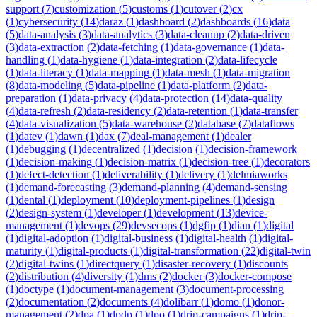
support
(
7
)
customization
(
5
)
customs
(
1
)
cutover
(
2
)
cx
(
1
)
cybersecurity
(
14
)
daraz
(
1
)
dashboard
(
2
)
dashboards
(
16
)
data
(
5
)
data-analysis
(
3
)
data-analytics
(
3
)
data-cleanup
(
2
)
data-driven
(
3
)
data-extraction
(
2
)
data-fetching
(
1
)
data-governance
(
1
)
data-
handling
(
1
)
data-hygiene
(
1
)
data-integration
(
2
)
data-lifecycle
(
1
)
data-literacy
(
1
)
data-mapping
(
1
)
data-mesh
(
1
)
data-migration
(
8
)
data-modeling
(
5
)
data-pipeline
(
1
)
data-platform
(
2
)
data-
preparation
(
1
)
data-privacy
(
4
)
data-protection
(
14
)
data-quality
(
4
)
data-refresh
(
2
)
data-residency
(
2
)
data-retention
(
1
)
data-transfer
(
4
)
data-visualization
(
5
)
data-warehouse
(
2
)
database
(
7
)
dataflows
(
1
)
datev
(
1
)
dawn
(
1
)
dax
(
7
)
deal-management
(
1
)
dealer
(
1
)
debugging
(
1
)
decentralized
(
1
)
decision
(
1
)
decision-framework
(
1
)
decision-making
(
1
)
decision-matrix
(
1
)
decision-tree
(
1
)
decorators
(
1
)
defect-detection
(
1
)
deliverability
(
1
)
delivery
(
1
)
delmiaworks
(
1
)
demand-forecasting
(
3
)
demand-planning
(
4
)
demand-sensing
(
1
)
dental
(
1
)
deployment
(
10
)
deployment-pipelines
(
1
)
design
(
2
)
design-system
(
1
)
developer
(
1
)
development
(
13
)
device-
management
(
1
)
devops
(
29
)
devsecops
(
1
)
dgfip
(
1
)
dian
(
1
)
digital
(
1
)
digital-adoption
(
1
)
digital-business
(
1
)
digital-health
(
1
)
digital-
maturity
(
1
)
digital-products
(
1
)
digital-transformation
(
22
)
digital-twin
(
2
)
digital-twins
(
1
)
directquery
(
1
)
disaster-recovery
(
1
)
discounts
(
2
)
distribution
(
4
)
diversity
(
1
)
dms
(
2
)
docker
(
3
)
docker-compose
(
1
)
doctype
(
1
)
document-management
(
3
)
document-processing
(
2
)
documentation
(
2
)
documents
(
4
)
dolibarr
(
1
)
domo
(
1
)
donor-
management
(
2
)
dpa
(
1
)
dpdp
(
1
)
dpo
(
1
)
drip-campaigns
(
1
)
drip-