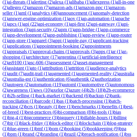
(
1
)
ai-threats
(
1
)
alerting
(
2
)
alexa
(
1
)
alibaba
(
1
)
aliexpress
(
1
)
all-in-one
(
2
)
allegro
(
2
)
amazon
(
7
)
amazon-ads
(
1
)
amazon-ppc
(
1
)
amazon-
seller
(
1
)
aml
(
1
)
analytics
(
40
)
announcement
(
1
)
anomaly-detection
(
1
)
answer-engine-optimization
(
1
)
aov
(
1
)
ap-automation
(
1
)
apache
(
1
)
apcs
(
1
)
api
(
22
)
api-economy
(
1
)
api-first
(
2
)
api-gateway
(
1
)
api-
integration
(
3
)
api-security
(
2
)
apm
(
1
)
app-bridge
(
1
)
app-commerce
(
1
)
app-development
(
2
)
app-publishing
(
1
)
app-review
(
1
)
app-router
(
1
)
app-store
(
1
)
apparel
(
3
)
appi
(
1
)
apple-pay
(
1
)
applicant-tracking
(
1
)
applications
(
1
)
appointment-booking
(
2
)
appointments
(
1
)
appraisals
(
1
)
approval-chains
(
1
)
approvals
(
3
)
apps
(
1
)
ar
(
1
)
ar-
shopping
(
1
)
architecture
(
17
)
argentina
(
1
)
artificial-intelligence
(
2
)
as9100
(
1
)
asc-606
(
3
)
assessment
(
2
)
asset-management
(
4
)
assistant
(
1
)
ato
(
1
)
attribution
(
1
)
attrition
(
1
)
audience-analytics
(
1
)
audit
(
7
)
audit-trail
(
1
)
augmented
(
1
)
augmented-reality
(
2
)
australia
(
2
)
australia-gst
(
1
)
authentication
(
6
)
authentik
(
2
)
authorization
(
3
)
autogen
(
2
)
automation
(
119
)
automl
(
1
)
automotive
(
5
)
autonomous
(
2
)
awareness
(
1
)
aws
(
10
)
axelor
(
2
)
azure
(
4
)
b2b
(
18
)
b2b-ecommerce
(
1
)
b2b-selling
(
1
)
back-market
(
1
)
backend
(
6
)
backup
(
2
)
bank-
reconciliation
(
1
)
barcode
(
1
)
bas
(
1
)
batch-processing
(
1
)
batch-
tracking
(
2
)
bcrs
(
1
)
beauty
(
1
)
bee
(
1
)
benchmarks
(
1
)
benefits
(
1
)
best-
of-breed
(
1
)
best-practices
(
6
)
bi-comparison
(
8
)
bi-tools
(
1
)
bias
(
1
)
big-4
(
1
)
bigcommerce
(
3
)
bigquery
(
1
)
billable-hours
(
1
)
billing
(
7
)
bir
(
1
)
black-friday
(
1
)
block-editor
(
1
)
blockchain
(
1
)
blog-strategy
(
1
)
blue-green
(
1
)
bmf
(
1
)
bom
(
2
)
booking
(
5
)
bookkeeping
(
9
)
bpa
(
1
)
bpm
(
1
)
brand
(
2
)
branding
(
1
)
brazil
(
2
)
breach-notification
(
1
)
bss