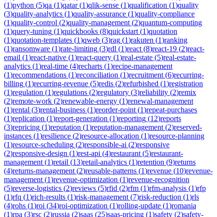
(
1
)
python
(
5
)
qa
(
1
)
qatar
(
1
)
qlik-sense
(
1
)
qualification
(
1
)
quality
(
3
)
quality-analytics
(
1
)
quality-assurance
(
1
)
quality-compliance
(
1
)
quality-control
(
2
)
quality-management
(
2
)
quantum-computing
(
1
)
query-tuning
(
1
)
quickbooks
(
8
)
quickstart
(
1
)
quotation
(
1
)
quotation-templates
(
1
)
qweb
(
3
)
rag
(
1
)
rakuten
(
1
)
ranking
(
1
)
ransomware
(
1
)
rate-limiting
(
3
)
rdl
(
1
)
react
(
8
)
react-19
(
2
)
react-
email
(
1
)
react-native
(
1
)
react-query
(
1
)
real-estate
(
5
)
real-estate-
analytics
(
1
)
real-time
(
4
)
recharts
(
1
)
recipe-management
(
1
)
recommendations
(
1
)
reconciliation
(
1
)
recruitment
(
6
)
recurring-
billing
(
1
)
recurring-revenue
(
5
)
redis
(
2
)
refurbished
(
1
)
registration
(
1
)
regulation
(
1
)
regulations
(
2
)
regulatory
(
3
)
reliability
(
2
)
remix
(
2
)
remote-work
(
2
)
renewable-energy
(
1
)
renewal-management
(
1
)
rental
(
3
)
rental-business
(
1
)
reorder-point
(
1
)
repeat-purchases
(
1
)
replication
(
1
)
report-generation
(
1
)
reporting
(
12
)
reports
(
3
)
repricing
(
1
)
reputation
(
1
)
reputation-management
(
2
)
reserved-
instances
(
1
)
resilience
(
2
)
resource-allocation
(
1
)
resource-planning
(
1
)
resource-scheduling
(
2
)
responsible-ai
(
2
)
responsive
(
2
)
responsive-design
(
1
)
rest-api
(
4
)
restaurant
(
5
)
restaurant-
management
(
1
)
retail
(
13
)
retail-analytics
(
1
)
retention
(
9
)
returns
(
4
)
returns-management
(
2
)
reusable-patterns
(
1
)
revenue
(
10
)
revenue-
management
(
1
)
revenue-optimization
(
1
)
revenue-recognition
(
5
)
reverse-logistics
(
2
)
reviews
(
5
)
rfid
(
2
)
rfm
(
1
)
rfm-analysis
(
1
)
rfp
(
1
)
rfq
(
1
)
rich-results
(
1
)
risk-management
(
7
)
risk-reduction
(
1
)
rls
(
4
)
rohs
(
1
)
roi
(
34
)
roi-optimization
(
1
)
rolling-update
(
1
)
romania
(
1
)
rpa
(
3
)
rsc
(
2
)
russia
(
2
)
saas
(
25
)
saas-pricing
(
1
)
safety
(
2
)
safety-