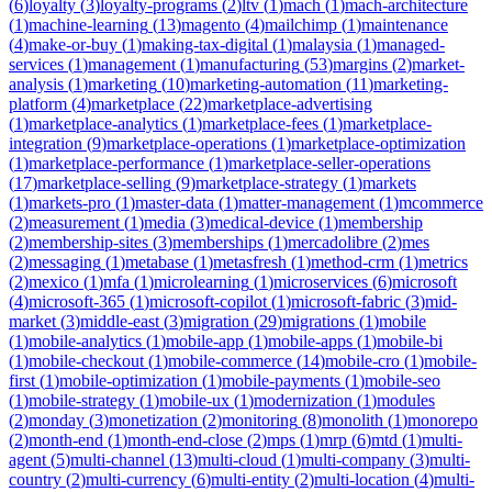
(
6
)
loyalty
(
3
)
loyalty-programs
(
2
)
ltv
(
1
)
mach
(
1
)
mach-architecture
(
1
)
machine-learning
(
13
)
magento
(
4
)
mailchimp
(
1
)
maintenance
(
4
)
make-or-buy
(
1
)
making-tax-digital
(
1
)
malaysia
(
1
)
managed-
services
(
1
)
management
(
1
)
manufacturing
(
53
)
margins
(
2
)
market-
analysis
(
1
)
marketing
(
10
)
marketing-automation
(
11
)
marketing-
platform
(
4
)
marketplace
(
22
)
marketplace-advertising
(
1
)
marketplace-analytics
(
1
)
marketplace-fees
(
1
)
marketplace-
integration
(
9
)
marketplace-operations
(
1
)
marketplace-optimization
(
1
)
marketplace-performance
(
1
)
marketplace-seller-operations
(
17
)
marketplace-selling
(
9
)
marketplace-strategy
(
1
)
markets
(
1
)
markets-pro
(
1
)
master-data
(
1
)
matter-management
(
1
)
mcommerce
(
2
)
measurement
(
1
)
media
(
3
)
medical-device
(
1
)
membership
(
2
)
membership-sites
(
3
)
memberships
(
1
)
mercadolibre
(
2
)
mes
(
2
)
messaging
(
1
)
metabase
(
1
)
metasfresh
(
1
)
method-crm
(
1
)
metrics
(
2
)
mexico
(
1
)
mfa
(
1
)
microlearning
(
1
)
microservices
(
6
)
microsoft
(
4
)
microsoft-365
(
1
)
microsoft-copilot
(
1
)
microsoft-fabric
(
3
)
mid-
market
(
3
)
middle-east
(
3
)
migration
(
29
)
migrations
(
1
)
mobile
(
1
)
mobile-analytics
(
1
)
mobile-app
(
1
)
mobile-apps
(
1
)
mobile-bi
(
1
)
mobile-checkout
(
1
)
mobile-commerce
(
14
)
mobile-cro
(
1
)
mobile-
first
(
1
)
mobile-optimization
(
1
)
mobile-payments
(
1
)
mobile-seo
(
1
)
mobile-strategy
(
1
)
mobile-ux
(
1
)
modernization
(
1
)
modules
(
2
)
monday
(
3
)
monetization
(
2
)
monitoring
(
8
)
monolith
(
1
)
monorepo
(
2
)
month-end
(
1
)
month-end-close
(
2
)
mps
(
1
)
mrp
(
6
)
mtd
(
1
)
multi-
agent
(
5
)
multi-channel
(
13
)
multi-cloud
(
1
)
multi-company
(
3
)
multi-
country
(
2
)
multi-currency
(
6
)
multi-entity
(
2
)
multi-location
(
4
)
multi-