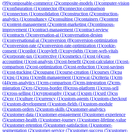
(
99
)
composable-commerce
(
2
)
composite-models
(
1
)
computer-vision
(
1
)
configuration
(
1
)
connector
(
8
)
connector-comparison
(
1
)
connectors
(
1
)
consolidation
(
3
)
construction
(
2
)
construction-
analytics
(
1
)
consultancy
(
2
)
consulting
(
3
)
containers
(
3
)
content
(
1
)
content-management
(
2
)
content-marketing
(
3
)
continuous-
improvement
(
1
)
contract-management
(
1
)
contract-review
(
1
)
contracts
(
3
)
conversation-ai
(
1
)
conversation-design
(
1
)
conversational-ai
(
3
)
conversion
(
8
)
conversion-optimization
(
7
)
conversion-rate
(
2
)
conversion-rate-optimization
(
1
)
cookie-
consent
(
1
)
copilot
(
1
)
copyleft
(
1
)
copyrights
(
1
)
core-web-vitals
(
5
)
corporate-tax
(
1
)
corrective
(
1
)
cosmetics
(
1
)
cost
(
4
)
cost-
accounting
(
1
)
cost-analysis
(
3
)
cost-benefit
(
2
)
cost-calculator
(
1
)
cost-
comparison
(
2
)
cost-optimization
(
5
)
cost-reduction
(
1
)
cost-savings
(
1
)
cost-tracking
(
2
)
coupang
(
1
)
course-creation
(
1
)
courses
(
3
)
cpa
(
1
)
cpq
(
1
)
cpra
(
1
)
credit-management
(
1
)
crewai
(
2
)
criteria
(
1
)
crm
(
44
)
crm-analytics
(
1
)
crm-comparison
(
5
)
crm-integration
(
2
)
crm-
migration
(
2
)
cro
(
2
)
cross-border
(
8
)
cross-platform
(
1
)
cross-sell
(
1
)
cross-selling
(
1
)
cryptography
(
1
)
csat
(
1
)
cspm
(
1
)
csrd
(
3
)
css
(
2
)
csv
(
1
)
culture
(
1
)
currency
(
1
)
custom-agents
(
1
)
custom-checkout
(
1
)
custom-development
(
1
)
custom-fields
(
1
)
custom-module
(
1
)
custom-orders
(
2
)
custom-skills
(
2
)
customer-analytics
(
2
)
customer-data
(
1
)
customer-engagement
(
3
)
customer-experience
(
5
)
customer-health
(
1
)
customer-journey
(
1
)
customer-lifetime-value
(
3
)
customer-retention
(
5
)
customer-satisfaction
(
1
)
customer-
segmentation
(
2
)
customer-service
(
7
)
customer-success
(
5
)
customer-