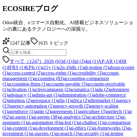
ECOSIREブログ
Odoo統合、eコマース自動化、AI搭載ビジネスソリューショ
ンの裏にあるテクノロジーへの深掘り。
1247
記事
1635
トピック
すべて（1247）
2026
(
6
)
3d
(
1
)
3pl
(
3
)
4pl
(
1
)
AP-AR
(
1
)
HR
(
1
)
IFRS
(
1
)
KPIs
(
1
)
a11y
(
1
)
a2p-10dlc
(
1
)
ab-testing
(
5
)
about-ecosire
(
1
)
access-control
(
2
)
access-rights
(
1
)
accessibility
(
3
)
account-
management
(
1
)
accounting
(
83
)
accounting-comparison
(
1
)
accounting-firms
(
1
)
accounts-payable
(
3
)
accounts-receivable
(
1
)
activation
(
1
)
activecampaign
(
2
)
acumatica
(
1
)
ada
(
2
)
adempiere
(
1
)
adequacy
(
1
)
admin-api
(
1
)
administration
(
1
)
adobe-commerce
(
2
)
adoption
(
2
)
aerospace
(
1
)
afip
(
1
)
africa
(
2
)
aftermarket
(
1
)
agency
(
13
)
agency-automation
(
1
)
agency-growth
(
2
)
agency-scaling
(
1
)
agentforce
(
1
)
agile
(
2
)
agreements
(
1
)
agriculture
(
3
)
agritech
(
1
)
ai
(
62
)
ai-agent
(
1
)
ai-agents
(
38
)
ai-analytics
(
2
)
ai-architecture
(
2
)
ai-
assistants
(
1
)
ai-automation
(
6
)
ai-bot
(
1
)
ai-chatbot
(
1
)
ai-comparison
(
1
)
ai-content
(
1
)
ai-development
(
1
)
ai-ethics
(
1
)
ai-frameworks
(
2
)
ai-
investment
(
1
)
ai-queries
(
1
)
ai-search
(
3
)
ai-security
(
1
)
ai-testing