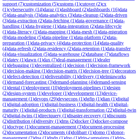
support
(
7
)
customization
(
5
)
customs
(
1
)
cutover
(
2
)
cx
(
1
)
cybersecurity
(
14
)
daraz
(
1
)
dashboard
(
2
)
dashboards
(
16
)
data
(
5
)
data-analysis
(
3
)
data-analytics
(
3
)
data-cleanup
(
2
)
data-driven
(
3
)
data-extraction
(
2
)
data-fetching
(
1
)
data-governance
(
1
)
data-
handling
(
1
)
data-hygiene
(
1
)
data-integration
(
2
)
data-lifecycle
(
1
)
data-literacy
(
1
)
data-mapping
(
1
)
data-mesh
(
1
)
data-migration
(
8
)
data-modeling
(
5
)
data-pipeline
(
1
)
data-platform
(
2
)
data-
preparation
(
1
)
data-privacy
(
4
)
data-protection
(
14
)
data-quality
(
4
)
data-refresh
(
2
)
data-residency
(
2
)
data-retention
(
1
)
data-transfer
(
4
)
data-visualization
(
5
)
data-warehouse
(
2
)
database
(
7
)
dataflows
(
1
)
datev
(
1
)
dawn
(
1
)
dax
(
7
)
deal-management
(
1
)
dealer
(
1
)
debugging
(
1
)
decentralized
(
1
)
decision
(
1
)
decision-framework
(
1
)
decision-making
(
1
)
decision-matrix
(
1
)
decision-tree
(
1
)
decorators
(
1
)
defect-detection
(
1
)
deliverability
(
1
)
delivery
(
1
)
delmiaworks
(
1
)
demand-forecasting
(
3
)
demand-planning
(
4
)
demand-sensing
(
1
)
dental
(
1
)
deployment
(
10
)
deployment-pipelines
(
1
)
design
(
2
)
design-system
(
1
)
developer
(
1
)
development
(
13
)
device-
management
(
1
)
devops
(
29
)
devsecops
(
1
)
dgfip
(
1
)
dian
(
1
)
digital
(
1
)
digital-adoption
(
1
)
digital-business
(
1
)
digital-health
(
1
)
digital-
maturity
(
1
)
digital-products
(
1
)
digital-transformation
(
22
)
digital-twin
(
2
)
digital-twins
(
1
)
directquery
(
1
)
disaster-recovery
(
1
)
discounts
(
2
)
distribution
(
4
)
diversity
(
1
)
dms
(
2
)
docker
(
3
)
docker-compose
(
1
)
doctype
(
1
)
document-management
(
3
)
document-processing
(
2
)
documentation
(
2
)
documents
(
4
)
dolibarr
(
1
)
domo
(
1
)
donor-
management
(
2
)
dpa
(
1
)
dpdp
(
1
)
dpo
(
1
)
drip-campaigns
(
1
)
drip-