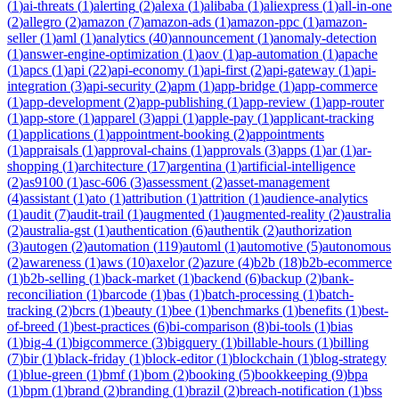
(
1
)
ai-threats
(
1
)
alerting
(
2
)
alexa
(
1
)
alibaba
(
1
)
aliexpress
(
1
)
all-in-one
(
2
)
allegro
(
2
)
amazon
(
7
)
amazon-ads
(
1
)
amazon-ppc
(
1
)
amazon-
seller
(
1
)
aml
(
1
)
analytics
(
40
)
announcement
(
1
)
anomaly-detection
(
1
)
answer-engine-optimization
(
1
)
aov
(
1
)
ap-automation
(
1
)
apache
(
1
)
apcs
(
1
)
api
(
22
)
api-economy
(
1
)
api-first
(
2
)
api-gateway
(
1
)
api-
integration
(
3
)
api-security
(
2
)
apm
(
1
)
app-bridge
(
1
)
app-commerce
(
1
)
app-development
(
2
)
app-publishing
(
1
)
app-review
(
1
)
app-router
(
1
)
app-store
(
1
)
apparel
(
3
)
appi
(
1
)
apple-pay
(
1
)
applicant-tracking
(
1
)
applications
(
1
)
appointment-booking
(
2
)
appointments
(
1
)
appraisals
(
1
)
approval-chains
(
1
)
approvals
(
3
)
apps
(
1
)
ar
(
1
)
ar-
shopping
(
1
)
architecture
(
17
)
argentina
(
1
)
artificial-intelligence
(
2
)
as9100
(
1
)
asc-606
(
3
)
assessment
(
2
)
asset-management
(
4
)
assistant
(
1
)
ato
(
1
)
attribution
(
1
)
attrition
(
1
)
audience-analytics
(
1
)
audit
(
7
)
audit-trail
(
1
)
augmented
(
1
)
augmented-reality
(
2
)
australia
(
2
)
australia-gst
(
1
)
authentication
(
6
)
authentik
(
2
)
authorization
(
3
)
autogen
(
2
)
automation
(
119
)
automl
(
1
)
automotive
(
5
)
autonomous
(
2
)
awareness
(
1
)
aws
(
10
)
axelor
(
2
)
azure
(
4
)
b2b
(
18
)
b2b-ecommerce
(
1
)
b2b-selling
(
1
)
back-market
(
1
)
backend
(
6
)
backup
(
2
)
bank-
reconciliation
(
1
)
barcode
(
1
)
bas
(
1
)
batch-processing
(
1
)
batch-
tracking
(
2
)
bcrs
(
1
)
beauty
(
1
)
bee
(
1
)
benchmarks
(
1
)
benefits
(
1
)
best-
of-breed
(
1
)
best-practices
(
6
)
bi-comparison
(
8
)
bi-tools
(
1
)
bias
(
1
)
big-4
(
1
)
bigcommerce
(
3
)
bigquery
(
1
)
billable-hours
(
1
)
billing
(
7
)
bir
(
1
)
black-friday
(
1
)
block-editor
(
1
)
blockchain
(
1
)
blog-strategy
(
1
)
blue-green
(
1
)
bmf
(
1
)
bom
(
2
)
booking
(
5
)
bookkeeping
(
9
)
bpa
(
1
)
bpm
(
1
)
brand
(
2
)
branding
(
1
)
brazil
(
2
)
breach-notification
(
1
)
bss