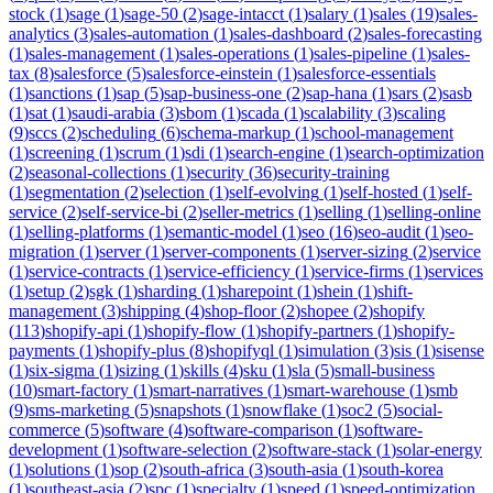
stock
(
1
)
sage
(
1
)
sage-50
(
2
)
sage-intacct
(
1
)
salary
(
1
)
sales
(
19
)
sales-
analytics
(
3
)
sales-automation
(
1
)
sales-dashboard
(
2
)
sales-forecasting
(
1
)
sales-management
(
1
)
sales-operations
(
1
)
sales-pipeline
(
1
)
sales-
tax
(
8
)
salesforce
(
5
)
salesforce-einstein
(
1
)
salesforce-essentials
(
1
)
sanctions
(
1
)
sap
(
5
)
sap-business-one
(
2
)
sap-hana
(
1
)
sars
(
2
)
sasb
(
1
)
sat
(
1
)
saudi-arabia
(
3
)
sbom
(
1
)
scada
(
1
)
scalability
(
3
)
scaling
(
9
)
sccs
(
2
)
scheduling
(
6
)
schema-markup
(
1
)
school-management
(
1
)
screening
(
1
)
scrum
(
1
)
sdi
(
1
)
search-engine
(
1
)
search-optimization
(
2
)
seasonal-collections
(
1
)
security
(
36
)
security-training
(
1
)
segmentation
(
2
)
selection
(
1
)
self-evolving
(
1
)
self-hosted
(
1
)
self-
service
(
2
)
self-service-bi
(
2
)
seller-metrics
(
1
)
selling
(
1
)
selling-online
(
1
)
selling-platforms
(
1
)
semantic-model
(
1
)
seo
(
16
)
seo-audit
(
1
)
seo-
migration
(
1
)
server
(
1
)
server-components
(
1
)
server-sizing
(
2
)
service
(
1
)
service-contracts
(
1
)
service-efficiency
(
1
)
service-firms
(
1
)
services
(
1
)
setup
(
2
)
sgk
(
1
)
sharding
(
1
)
sharepoint
(
1
)
shein
(
1
)
shift-
management
(
3
)
shipping
(
4
)
shop-floor
(
2
)
shopee
(
2
)
shopify
(
113
)
shopify-api
(
1
)
shopify-flow
(
1
)
shopify-partners
(
1
)
shopify-
payments
(
1
)
shopify-plus
(
8
)
shopifyql
(
1
)
simulation
(
3
)
sis
(
1
)
sisense
(
1
)
six-sigma
(
1
)
sizing
(
1
)
skills
(
4
)
sku
(
1
)
sla
(
5
)
small-business
(
10
)
smart-factory
(
1
)
smart-narratives
(
1
)
smart-warehouse
(
1
)
smb
(
9
)
sms-marketing
(
5
)
snapshots
(
1
)
snowflake
(
1
)
soc2
(
5
)
social-
commerce
(
5
)
software
(
4
)
software-comparison
(
1
)
software-
development
(
1
)
software-selection
(
2
)
software-stack
(
1
)
solar-energy
(
1
)
solutions
(
1
)
sop
(
2
)
south-africa
(
3
)
south-asia
(
1
)
south-korea
(
1
)
southeast-asia
(
2
)
spc
(
1
)
specialty
(
1
)
speed
(
1
)
speed-optimization