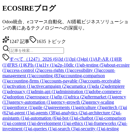
ECOSIREブログ
Odoo統合、eコマース自動化、AI搭載ビジネスソリューショ
ンの裏にあるテクノロジーへの深掘り。
1247
記事
1635
トピック
すべて（1247）
2026
(
6
)
3d
(
1
)
3pl
(
3
)
4pl
(
1
)
AP-AR
(
1
)
HR
(
1
)
IFRS
(
1
)
KPIs
(
1
)
a11y
(
1
)
a2p-10dlc
(
1
)
ab-testing
(
5
)
about-ecosire
(
1
)
access-control
(
2
)
access-rights
(
1
)
accessibility
(
3
)
account-
management
(
1
)
accounting
(
83
)
accounting-comparison
(
1
)
accounting-firms
(
1
)
accounts-payable
(
3
)
accounts-receivable
(
1
)
activation
(
1
)
activecampaign
(
2
)
acumatica
(
1
)
ada
(
2
)
adempiere
(
1
)
adequacy
(
1
)
admin-api
(
1
)
administration
(
1
)
adobe-commerce
(
2
)
adoption
(
2
)
aerospace
(
1
)
afip
(
1
)
africa
(
2
)
aftermarket
(
1
)
agency
(
13
)
agency-automation
(
1
)
agency-growth
(
2
)
agency-scaling
(
1
)
agentforce
(
1
)
agile
(
2
)
agreements
(
1
)
agriculture
(
3
)
agritech
(
1
)
ai
(
62
)
ai-agent
(
1
)
ai-agents
(
38
)
ai-analytics
(
2
)
ai-architecture
(
2
)
ai-
assistants
(
1
)
ai-automation
(
6
)
ai-bot
(
1
)
ai-chatbot
(
1
)
ai-comparison
(
1
)
ai-content
(
1
)
ai-development
(
1
)
ai-ethics
(
1
)
ai-frameworks
(
2
)
ai-
investment
(
1
)
ai-queries
(
1
)
ai-search
(
3
)
ai-security
(
1
)
ai-testing