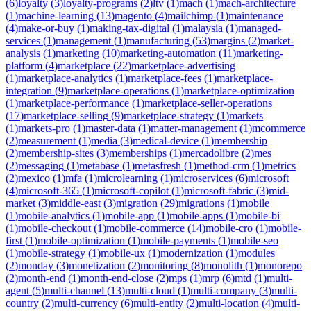
(
6
)
loyalty
(
3
)
loyalty-programs
(
2
)
ltv
(
1
)
mach
(
1
)
mach-architecture
(
1
)
machine-learning
(
13
)
magento
(
4
)
mailchimp
(
1
)
maintenance
(
4
)
make-or-buy
(
1
)
making-tax-digital
(
1
)
malaysia
(
1
)
managed-
services
(
1
)
management
(
1
)
manufacturing
(
53
)
margins
(
2
)
market-
analysis
(
1
)
marketing
(
10
)
marketing-automation
(
11
)
marketing-
platform
(
4
)
marketplace
(
22
)
marketplace-advertising
(
1
)
marketplace-analytics
(
1
)
marketplace-fees
(
1
)
marketplace-
integration
(
9
)
marketplace-operations
(
1
)
marketplace-optimization
(
1
)
marketplace-performance
(
1
)
marketplace-seller-operations
(
17
)
marketplace-selling
(
9
)
marketplace-strategy
(
1
)
markets
(
1
)
markets-pro
(
1
)
master-data
(
1
)
matter-management
(
1
)
mcommerce
(
2
)
measurement
(
1
)
media
(
3
)
medical-device
(
1
)
membership
(
2
)
membership-sites
(
3
)
memberships
(
1
)
mercadolibre
(
2
)
mes
(
2
)
messaging
(
1
)
metabase
(
1
)
metasfresh
(
1
)
method-crm
(
1
)
metrics
(
2
)
mexico
(
1
)
mfa
(
1
)
microlearning
(
1
)
microservices
(
6
)
microsoft
(
4
)
microsoft-365
(
1
)
microsoft-copilot
(
1
)
microsoft-fabric
(
3
)
mid-
market
(
3
)
middle-east
(
3
)
migration
(
29
)
migrations
(
1
)
mobile
(
1
)
mobile-analytics
(
1
)
mobile-app
(
1
)
mobile-apps
(
1
)
mobile-bi
(
1
)
mobile-checkout
(
1
)
mobile-commerce
(
14
)
mobile-cro
(
1
)
mobile-
first
(
1
)
mobile-optimization
(
1
)
mobile-payments
(
1
)
mobile-seo
(
1
)
mobile-strategy
(
1
)
mobile-ux
(
1
)
modernization
(
1
)
modules
(
2
)
monday
(
3
)
monetization
(
2
)
monitoring
(
8
)
monolith
(
1
)
monorepo
(
2
)
month-end
(
1
)
month-end-close
(
2
)
mps
(
1
)
mrp
(
6
)
mtd
(
1
)
multi-
agent
(
5
)
multi-channel
(
13
)
multi-cloud
(
1
)
multi-company
(
3
)
multi-
country
(
2
)
multi-currency
(
6
)
multi-entity
(
2
)
multi-location
(
4
)
multi-