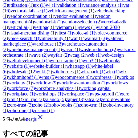
(
3
)
utilization
(
1
)
ux
(
1
)
v4
(
1
)
validation
(
1
)
variance-analysis
(
1
)
vat
(
16
)
vector-database
(
1
)
vehicle-management
(
1
)
vehicle-tracking
(
1
)
vendor-coordination
(
1
)
vendor-evaluation
(
1
)
vendor-
management
(
4
)
vendor-risk
(
1
)
vendor-selection
(
2
)
vercel-ai-sdk
(
1
)
vertical-ai
(
1
)
vertipaq
(
1
)
vietnam
(
1
)
views
(
1
)
vision-2030
(
1
)
visual-merchandising
(
1
)
vitest
(
1
)
voice-ai
(
1
)
voice-commerce
(
2
)
voice-search
(
1
)
vulnerability
(
1
)
waf
(
1
)
walmart
(
3
)
walmart-
marketplace
(
1
)
warehouse
(
13
)
warehouse-automation
(
2
)
warehouse-management
(
1
)
wasm
(
1
)
waste-reduction
(
2
)
watsonx-
orchestrate
(
1
)
wave
(
2
)
wayfair
(
2
)
wcag
(
2
)
web
(
1
)
web-design
(
2
)
web-development
(
1
)
web-scraping
(
1
)
web3
(
1
)
webhooks
(
7
)
website
(
1
)
website-builder
(
1
)
whatsapp
(
1
)
white-label
(
6
)
wholesale
(
12
)
wiki
(
2
)
wildberries
(
1
)
win-back
(
1
)
wip
(
1
)
wix
(
2
)
wkhtmltopdf
(
1
)
wms
(
5
)
woocommerce
(
8
)
wordpress
(
1
)
work-os
(
1
)
workday
(
1
)
workflow
(
9
)
workflow-automation
(
1
)
workflows
(
2
)
workforce
(
7
)
workforce-analytics
(
1
)
working-capital
(
1
)
workplace
(
1
)
workshops
(
1
)
workspace
(
1
)
wps-payroll
(
1
)
xero
(
4
)
xml
(
1
)
xml-rpc
(
3
)
zalando
(
5
)
zapier
(
3
)
zatca
(
2
)
zero-downtime
(
2
)
zero-trust
(
3
)
zoho
(
2
)
zoho-books
(
1
)
zoho-crm
(
1
)
zoho-inventory
(
1
)
zoho-one
(
1
)
zustand
(
1
)
5 件の結果
nestjs
すべての記事