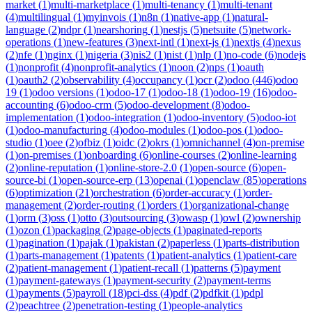
market
(
1
)
multi-marketplace
(
1
)
multi-tenancy
(
1
)
multi-tenant
(
4
)
multilingual
(
1
)
myinvois
(
1
)
n8n
(
1
)
native-app
(
1
)
natural-
language
(
2
)
ndpr
(
1
)
nearshoring
(
1
)
nestjs
(
5
)
netsuite
(
5
)
network-
operations
(
1
)
new-features
(
3
)
next-intl
(
1
)
next-js
(
1
)
nextjs
(
4
)
nexus
(
2
)
nfe
(
1
)
nginx
(
1
)
nigeria
(
3
)
nis2
(
1
)
nist
(
1
)
nlp
(
1
)
no-code
(
6
)
nodejs
(
1
)
nonprofit
(
4
)
nonprofit-analytics
(
1
)
noon
(
2
)
nps
(
1
)
oauth
(
1
)
oauth2
(
2
)
observability
(
4
)
occupancy
(
1
)
ocr
(
2
)
odoo
(
446
)
odoo
19
(
1
)
odoo versions
(
1
)
odoo-17
(
1
)
odoo-18
(
1
)
odoo-19
(
16
)
odoo-
accounting
(
6
)
odoo-crm
(
5
)
odoo-development
(
8
)
odoo-
implementation
(
1
)
odoo-integration
(
1
)
odoo-inventory
(
5
)
odoo-iot
(
1
)
odoo-manufacturing
(
4
)
odoo-modules
(
1
)
odoo-pos
(
1
)
odoo-
studio
(
1
)
oee
(
2
)
ofbiz
(
1
)
oidc
(
2
)
okrs
(
1
)
omnichannel
(
4
)
on-premise
(
1
)
on-premises
(
1
)
onboarding
(
6
)
online-courses
(
2
)
online-learning
(
2
)
online-reputation
(
1
)
online-store-2.0
(
1
)
open-source
(
6
)
open-
source-bi
(
1
)
open-source-erp
(
13
)
openai
(
1
)
openclaw
(
85
)
operations
(
6
)
optimization
(
21
)
orchestration
(
6
)
order-accuracy
(
1
)
order-
management
(
2
)
order-routing
(
1
)
orders
(
1
)
organizational-change
(
1
)
orm
(
3
)
oss
(
1
)
otto
(
3
)
outsourcing
(
3
)
owasp
(
1
)
owl
(
2
)
ownership
(
1
)
ozon
(
1
)
packaging
(
2
)
page-objects
(
1
)
paginated-reports
(
1
)
pagination
(
1
)
pajak
(
1
)
pakistan
(
2
)
paperless
(
1
)
parts-distribution
(
1
)
parts-management
(
1
)
patents
(
1
)
patient-analytics
(
1
)
patient-care
(
2
)
patient-management
(
1
)
patient-recall
(
1
)
patterns
(
5
)
payment
(
1
)
payment-gateways
(
1
)
payment-security
(
2
)
payment-terms
(
1
)
payments
(
5
)
payroll
(
18
)
pci-dss
(
4
)
pdf
(
2
)
pdfkit
(
1
)
pdpl
(
2
)
peachtree
(
2
)
penetration-testing
(
1
)
people-analytics