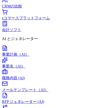
CRMの比較
eコマースプラットフォーム
会計ソフト
AI とジェネレーター
事業計画（AI）
事業名（AI）
職務内容 (AI)
メールテンプレート（AI）
RFP ジェネレーター (AI)