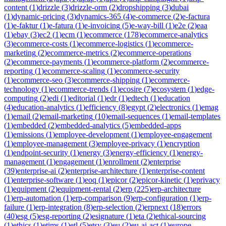
content
(
1
)
drizzle
(
3
)
drizzle-orm
(
2
)
dropshipping
(
3
)
dubai
(
1
)
dynamic-pricing
(
3
)
dynamics-365
(
4
)
e-commerce
(
2
)
e-factura
(
1
)
e-faktur
(
1
)
e-fatura
(
1
)
e-invoicing
(
5
)
e-way-bill
(
1
)
e2e
(
2
)
eaa
(
1
)
ebay
(
3
)
ec2
(
1
)
ecm
(
1
)
ecommerce
(
178
)
ecommerce-analytics
(
3
)
ecommerce-costs
(
1
)
ecommerce-logistics
(
1
)
ecommerce-
marketing
(
2
)
ecommerce-metrics
(
2
)
ecommerce-operations
(
2
)
ecommerce-payments
(
1
)
ecommerce-platform
(
2
)
ecommerce-
reporting
(
1
)
ecommerce-scaling
(
1
)
ecommerce-security
(
1
)
ecommerce-seo
(
3
)
ecommerce-shipping
(
1
)
ecommerce-
technology
(
1
)
ecommerce-trends
(
1
)
ecosire
(
7
)
ecosystem
(
1
)
edge-
computing
(
2
)
edi
(
1
)
editorial
(
1
)
edr
(
1
)
edtech
(
1
)
education
(
4
)
education-analytics
(
1
)
efficiency
(
8
)
egypt
(
2
)
electronics
(
1
)
emag
(
1
)
email
(
2
)
email-marketing
(
10
)
email-sequences
(
1
)
email-templates
(
1
)
embedded
(
2
)
embedded-analytics
(
5
)
embedded-apps
(
1
)
emissions
(
1
)
employee-development
(
1
)
employee-engagement
(
1
)
employee-management
(
3
)
employee-privacy
(
1
)
encryption
(
1
)
endpoint-security
(
1
)
energy
(
3
)
energy-efficiency
(
1
)
energy-
management
(
1
)
engagement
(
1
)
enrollment
(
2
)
enterprise
(
39
)
enterprise-ai
(
2
)
enterprise-architecture
(
1
)
enterprise-content
(
1
)
enterprise-software
(
1
)
eoq
(
1
)
epicor
(
2
)
epicor-kinetic
(
1
)
eprivacy
(
1
)
equipment
(
2
)
equipment-rental
(
2
)
erp
(
225
)
erp-architecture
(
1
)
erp-automation
(
1
)
erp-comparison
(
9
)
erp-configuration
(
1
)
erp-
failure
(
1
)
erp-integration
(
8
)
erp-selection
(
2
)
erpnext
(
18
)
errors
(
40
)
esg
(
5
)
esg-reporting
(
2
)
esignature
(
1
)
eta
(
2
)
ethical-sourcing
(
1
)
ethics
(
1
)
etims
(
1
)
etl
(
5
)
etsy
(
3
)
eu
(
2
)
eu-ai-act
(
1
)
europe