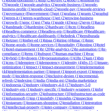
(
1
)
global-operations
(
1
)
gmp
(
2
)
go-live
(
2
)
gobd
(
1
)
gohighlevel
(
76
)
google
(
1
)
google-analytics
(
2
)
google-business
(
1
)
google-
business-profile
(
1
)
google-cloud
(
2
)
google-pay
(
1
)
google-reviews
(
1
)
governance
(
8
)
government
(
3
)
gpt
(
1
)
grafana
(
1
)
grants
(
2
)
graphql
(
3
)
green-it
(
1
)
green-warehouse
(
1
)
gri
(
2
)
growing-business
(
1
)
growth
(
1
)
grpc
(
1
)
gst
(
7
)
gta
(
1
)
guide
(
43
)
gxp
(
2
)
gym
(
1
)
haccp
(
2
)
handmade
(
3
)
hardening
(
2
)
hardware
(
1
)
hcm
(
1
)
headless
(
4
)
headless-commerce
(
3
)
headless-erp
(
1
)
healthcare
(
9
)
healthcare-
analytics
(
1
)
healthcare-dashboards
(
1
)
helpdesk
(
7
)
hepsiburada
(
1
)
hetzner
(
1
)
higher-ed
(
1
)
hipaa
(
5
)
hiring
(
4
)
hmac
(
1
)
hmrc
(
2
)
home-goods
(
1
)
home-services
(
1
)
hospitality
(
5
)
hosting
(
3
)
hotel
(
1
)
hotel-management
(
1
)
hr
(
20
)
hr-analytics
(
2
)
hr-automation
(
1
)
hr-
compliance
(
1
)
hrms
(
1
)
hubspot
(
7
)
human-machine
(
1
)
hvac
(
2
)
hybrid
(
1
)
hydrogen
(
3
)
hyperautomation
(
1
)
i18n
(
2
)
iam
(
1
)
ibm
(
1
)
icms
(
1
)
idempiere
(
1
)
idempotency
(
1
)
identity
(
4
)
ifrs-15
(
1
)
image-
optimization
(
1
)
impact
(
1
)
impact-measurement
(
1
)
implementation
(
44
)
implementation-partner
(
1
)
import
(
1
)
import-export
(
1
)
import-
mode
(
1
)
incident-response
(
3
)
inclusive-design
(
1
)
incremental-
refresh
(
2
)
indexing
(
1
)
india
(
5
)
india-gst
(
2
)
india-marketplace
(
1
)
indonesia
(
2
)
industry
(
4
)
industry-4-0
(
17
)
industry-5-0
(
1
)
industry-erp
(
1
)
industry-specific
(
1
)
industry-wrappers
(
1
)
infor
(
1
)
information-security
(
2
)
infrastructure
(
10
)
infrastructure-as-code
(
1
)
infusionsoft
(
1
)
inp
(
1
)
insightly
(
1
)
insights
(
2
)
inspection
(
1
)
instagram
(
1
)
instagram-shopping
(
2
)
installation
(
1
)
integration
(
63
)
intellectual-property
(
1
)
inter-company
(
1
)
intercompany