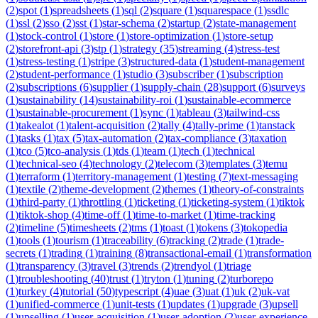
(
2
)
spot
(
1
)
spreadsheets
(
1
)
sql
(
2
)
square
(
1
)
squarespace
(
1
)
ssdlc
(
1
)
ssl
(
2
)
sso
(
2
)
sst
(
1
)
star-schema
(
2
)
startup
(
2
)
state-management
(
1
)
stock-control
(
1
)
store
(
1
)
store-optimization
(
1
)
store-setup
(
2
)
storefront-api
(
3
)
stp
(
1
)
strategy
(
35
)
streaming
(
4
)
stress-test
(
1
)
stress-testing
(
1
)
stripe
(
3
)
structured-data
(
1
)
student-management
(
2
)
student-performance
(
1
)
studio
(
3
)
subscriber
(
1
)
subscription
(
2
)
subscriptions
(
6
)
supplier
(
1
)
supply-chain
(
28
)
support
(
6
)
surveys
(
1
)
sustainability
(
14
)
sustainability-roi
(
1
)
sustainable-ecommerce
(
1
)
sustainable-procurement
(
1
)
sync
(
1
)
tableau
(
3
)
tailwind-css
(
1
)
takealot
(
1
)
talent-acquisition
(
2
)
tally
(
4
)
tally-prime
(
1
)
tanstack
(
1
)
tasks
(
1
)
tax
(
5
)
tax-automation
(
2
)
tax-compliance
(
3
)
taxation
(
1
)
tco
(
5
)
tco-analysis
(
1
)
tds
(
1
)
team
(
1
)
tech
(
1
)
technical
(
1
)
technical-seo
(
4
)
technology
(
2
)
telecom
(
3
)
templates
(
3
)
temu
(
1
)
terraform
(
1
)
territory-management
(
1
)
testing
(
7
)
text-messaging
(
1
)
textile
(
2
)
theme-development
(
2
)
themes
(
1
)
theory-of-constraints
(
1
)
third-party
(
1
)
throttling
(
1
)
ticketing
(
1
)
ticketing-system
(
1
)
tiktok
(
1
)
tiktok-shop
(
4
)
time-off
(
1
)
time-to-market
(
1
)
time-tracking
(
2
)
timeline
(
5
)
timesheets
(
2
)
tms
(
1
)
toast
(
1
)
tokens
(
3
)
tokopedia
(
1
)
tools
(
1
)
tourism
(
1
)
traceability
(
6
)
tracking
(
2
)
trade
(
1
)
trade-
secrets
(
1
)
trading
(
1
)
training
(
8
)
transactional-email
(
1
)
transformation
(
1
)
transparency
(
3
)
travel
(
3
)
trends
(
2
)
trendyol
(
1
)
triage
(
1
)
troubleshooting
(
40
)
trust
(
1
)
tryton
(
1
)
tuning
(
2
)
turborepo
(
1
)
turkey
(
4
)
tutorial
(
50
)
typescript
(
4
)
uae
(
3
)
uat
(
1
)
uk
(
2
)
uk-vat
(
1
)
unified-commerce
(
1
)
unit-tests
(
1
)
updates
(
1
)
upgrade
(
3
)
upsell
(
1
)
upselling
(
1
)
user-acquisition
(
1
)
user-adoption
(
2
)
user-experience