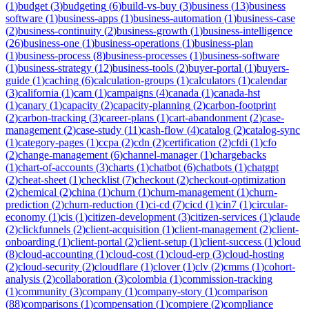
(
1
)
budget
(
3
)
budgeting
(
6
)
build-vs-buy
(
3
)
business
(
13
)
business
software
(
1
)
business-apps
(
1
)
business-automation
(
1
)
business-case
(
2
)
business-continuity
(
2
)
business-growth
(
1
)
business-intelligence
(
26
)
business-one
(
1
)
business-operations
(
1
)
business-plan
(
1
)
business-process
(
8
)
business-processes
(
1
)
business-software
(
1
)
business-strategy
(
12
)
business-tools
(
2
)
buyer-portal
(
1
)
buyers-
guide
(
1
)
caching
(
6
)
calculation-groups
(
1
)
calculators
(
1
)
calendar
(
3
)
california
(
1
)
cam
(
1
)
campaigns
(
4
)
canada
(
1
)
canada-hst
(
1
)
canary
(
1
)
capacity
(
2
)
capacity-planning
(
2
)
carbon-footprint
(
2
)
carbon-tracking
(
3
)
career-plans
(
1
)
cart-abandonment
(
2
)
case-
management
(
2
)
case-study
(
11
)
cash-flow
(
4
)
catalog
(
2
)
catalog-sync
(
1
)
category-pages
(
1
)
ccpa
(
2
)
cdn
(
2
)
certification
(
2
)
cfdi
(
1
)
cfo
(
2
)
change-management
(
6
)
channel-manager
(
1
)
chargebacks
(
1
)
chart-of-accounts
(
3
)
charts
(
1
)
chatbot
(
6
)
chatbots
(
1
)
chatgpt
(
2
)
cheat-sheet
(
1
)
checklist
(
7
)
checkout
(
2
)
checkout-optimization
(
2
)
chemical
(
2
)
china
(
1
)
churn
(
1
)
churn-management
(
1
)
churn-
prediction
(
2
)
churn-reduction
(
1
)
ci-cd
(
7
)
cicd
(
1
)
cin7
(
1
)
circular-
economy
(
1
)
cis
(
1
)
citizen-development
(
3
)
citizen-services
(
1
)
claude
(
2
)
clickfunnels
(
2
)
client-acquisition
(
1
)
client-management
(
2
)
client-
onboarding
(
1
)
client-portal
(
2
)
client-setup
(
1
)
client-success
(
1
)
cloud
(
8
)
cloud-accounting
(
1
)
cloud-cost
(
1
)
cloud-erp
(
3
)
cloud-hosting
(
2
)
cloud-security
(
2
)
cloudflare
(
1
)
clover
(
1
)
clv
(
2
)
cmms
(
1
)
cohort-
analysis
(
2
)
collaboration
(
3
)
colombia
(
1
)
commission-tracking
(
1
)
community
(
3
)
company
(
1
)
company-story
(
1
)
comparison
(
88
)
comparisons
(
1
)
compensation
(
1
)
compiere
(
2
)
compliance