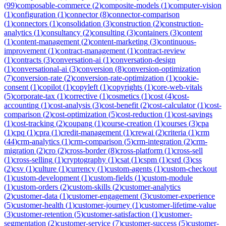
(
99
)
composable-commerce
(
2
)
composite-models
(
1
)
computer-vision
(
1
)
configuration
(
1
)
connector
(
8
)
connector-comparison
(
1
)
connectors
(
1
)
consolidation
(
3
)
construction
(
2
)
construction-
analytics
(
1
)
consultancy
(
2
)
consulting
(
3
)
containers
(
3
)
content
(
1
)
content-management
(
2
)
content-marketing
(
3
)
continuous-
improvement
(
1
)
contract-management
(
1
)
contract-review
(
1
)
contracts
(
3
)
conversation-ai
(
1
)
conversation-design
(
1
)
conversational-ai
(
3
)
conversion
(
8
)
conversion-optimization
(
7
)
conversion-rate
(
2
)
conversion-rate-optimization
(
1
)
cookie-
consent
(
1
)
copilot
(
1
)
copyleft
(
1
)
copyrights
(
1
)
core-web-vitals
(
5
)
corporate-tax
(
1
)
corrective
(
1
)
cosmetics
(
1
)
cost
(
4
)
cost-
accounting
(
1
)
cost-analysis
(
3
)
cost-benefit
(
2
)
cost-calculator
(
1
)
cost-
comparison
(
2
)
cost-optimization
(
5
)
cost-reduction
(
1
)
cost-savings
(
1
)
cost-tracking
(
2
)
coupang
(
1
)
course-creation
(
1
)
courses
(
3
)
cpa
(
1
)
cpq
(
1
)
cpra
(
1
)
credit-management
(
1
)
crewai
(
2
)
criteria
(
1
)
crm
(
44
)
crm-analytics
(
1
)
crm-comparison
(
5
)
crm-integration
(
2
)
crm-
migration
(
2
)
cro
(
2
)
cross-border
(
8
)
cross-platform
(
1
)
cross-sell
(
1
)
cross-selling
(
1
)
cryptography
(
1
)
csat
(
1
)
cspm
(
1
)
csrd
(
3
)
css
(
2
)
csv
(
1
)
culture
(
1
)
currency
(
1
)
custom-agents
(
1
)
custom-checkout
(
1
)
custom-development
(
1
)
custom-fields
(
1
)
custom-module
(
1
)
custom-orders
(
2
)
custom-skills
(
2
)
customer-analytics
(
2
)
customer-data
(
1
)
customer-engagement
(
3
)
customer-experience
(
5
)
customer-health
(
1
)
customer-journey
(
1
)
customer-lifetime-value
(
3
)
customer-retention
(
5
)
customer-satisfaction
(
1
)
customer-
segmentation
(
2
)
customer-service
(
7
)
customer-success
(
5
)
customer-