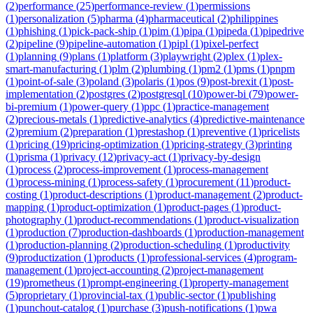
(
2
)
performance
(
25
)
performance-review
(
1
)
permissions
(
1
)
personalization
(
5
)
pharma
(
4
)
pharmaceutical
(
2
)
philippines
(
1
)
phishing
(
1
)
pick-pack-ship
(
1
)
pim
(
1
)
pipa
(
1
)
pipeda
(
1
)
pipedrive
(
2
)
pipeline
(
9
)
pipeline-automation
(
1
)
pipl
(
1
)
pixel-perfect
(
1
)
planning
(
9
)
plans
(
1
)
platform
(
3
)
playwright
(
2
)
plex
(
1
)
plex-
smart-manufacturing
(
1
)
plm
(
2
)
plumbing
(
1
)
pm2
(
1
)
pms
(
1
)
pnpm
(
1
)
point-of-sale
(
3
)
poland
(
3
)
polaris
(
1
)
pos
(
9
)
post-brexit
(
1
)
post-
implementation
(
2
)
postgres
(
2
)
postgresql
(
10
)
power-bi
(
79
)
power-
bi-premium
(
1
)
power-query
(
1
)
ppc
(
1
)
practice-management
(
2
)
precious-metals
(
1
)
predictive-analytics
(
4
)
predictive-maintenance
(
2
)
premium
(
2
)
preparation
(
1
)
prestashop
(
1
)
preventive
(
1
)
pricelists
(
1
)
pricing
(
19
)
pricing-optimization
(
1
)
pricing-strategy
(
3
)
printing
(
1
)
prisma
(
1
)
privacy
(
12
)
privacy-act
(
1
)
privacy-by-design
(
1
)
process
(
2
)
process-improvement
(
1
)
process-management
(
1
)
process-mining
(
1
)
process-safety
(
1
)
procurement
(
11
)
product-
costing
(
1
)
product-descriptions
(
1
)
product-management
(
2
)
product-
mapping
(
1
)
product-optimization
(
1
)
product-pages
(
1
)
product-
photography
(
1
)
product-recommendations
(
1
)
product-visualization
(
1
)
production
(
7
)
production-dashboards
(
1
)
production-management
(
1
)
production-planning
(
2
)
production-scheduling
(
1
)
productivity
(
9
)
productization
(
1
)
products
(
1
)
professional-services
(
4
)
program-
management
(
1
)
project-accounting
(
2
)
project-management
(
19
)
prometheus
(
1
)
prompt-engineering
(
1
)
property-management
(
5
)
proprietary
(
1
)
provincial-tax
(
1
)
public-sector
(
1
)
publishing
(
1
)
punchout-catalog
(
1
)
purchase
(
3
)
push-notifications
(
1
)
pwa