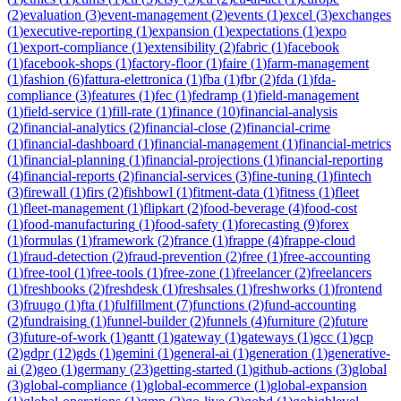
(
2
)
evaluation
(
3
)
event-management
(
2
)
events
(
1
)
excel
(
3
)
exchanges
(
1
)
executive-reporting
(
1
)
expansion
(
1
)
expectations
(
1
)
expo
(
1
)
export-compliance
(
1
)
extensibility
(
2
)
fabric
(
1
)
facebook
(
1
)
facebook-shops
(
1
)
factory-floor
(
1
)
faire
(
1
)
farm-management
(
1
)
fashion
(
6
)
fattura-elettronica
(
1
)
fba
(
1
)
fbr
(
2
)
fda
(
1
)
fda-
compliance
(
3
)
features
(
1
)
fec
(
1
)
fedramp
(
1
)
field-management
(
1
)
field-service
(
1
)
fill-rate
(
1
)
finance
(
10
)
financial-analysis
(
2
)
financial-analytics
(
2
)
financial-close
(
2
)
financial-crime
(
1
)
financial-dashboard
(
1
)
financial-management
(
1
)
financial-metrics
(
1
)
financial-planning
(
1
)
financial-projections
(
1
)
financial-reporting
(
4
)
financial-reports
(
2
)
financial-services
(
3
)
fine-tuning
(
1
)
fintech
(
3
)
firewall
(
1
)
firs
(
2
)
fishbowl
(
1
)
fitment-data
(
1
)
fitness
(
1
)
fleet
(
1
)
fleet-management
(
1
)
flipkart
(
2
)
food-beverage
(
4
)
food-cost
(
1
)
food-manufacturing
(
1
)
food-safety
(
1
)
forecasting
(
9
)
forex
(
1
)
formulas
(
1
)
framework
(
2
)
france
(
1
)
frappe
(
4
)
frappe-cloud
(
1
)
fraud-detection
(
2
)
fraud-prevention
(
2
)
free
(
1
)
free-accounting
(
1
)
free-tool
(
1
)
free-tools
(
1
)
free-zone
(
1
)
freelancer
(
2
)
freelancers
(
1
)
freshbooks
(
2
)
freshdesk
(
1
)
freshsales
(
1
)
freshworks
(
1
)
frontend
(
3
)
fruugo
(
1
)
fta
(
1
)
fulfillment
(
7
)
functions
(
2
)
fund-accounting
(
2
)
fundraising
(
1
)
funnel-builder
(
2
)
funnels
(
4
)
furniture
(
2
)
future
(
3
)
future-of-work
(
1
)
gantt
(
1
)
gateway
(
1
)
gateways
(
1
)
gcc
(
1
)
gcp
(
2
)
gdpr
(
12
)
gds
(
1
)
gemini
(
1
)
general-ai
(
1
)
generation
(
1
)
generative-
ai
(
2
)
geo
(
1
)
germany
(
23
)
getting-started
(
1
)
github-actions
(
3
)
global
(
3
)
global-compliance
(
1
)
global-ecommerce
(
1
)
global-expansion