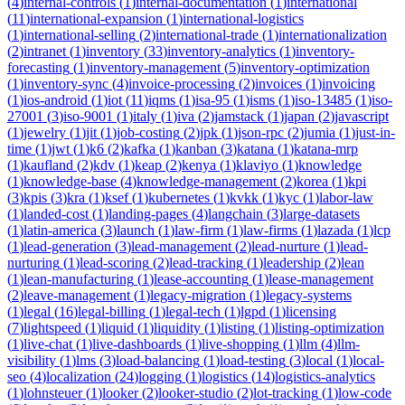
(
4
)
internal-controls
(
1
)
internal-documentation
(
1
)
international
(
11
)
international-expansion
(
1
)
international-logistics
(
1
)
international-selling
(
2
)
international-trade
(
1
)
internationalization
(
2
)
intranet
(
1
)
inventory
(
33
)
inventory-analytics
(
1
)
inventory-
forecasting
(
1
)
inventory-management
(
5
)
inventory-optimization
(
1
)
inventory-sync
(
4
)
invoice-processing
(
2
)
invoices
(
1
)
invoicing
(
1
)
ios-android
(
1
)
iot
(
11
)
iqms
(
1
)
isa-95
(
1
)
isms
(
1
)
iso-13485
(
1
)
iso-
27001
(
3
)
iso-9001
(
1
)
italy
(
1
)
iva
(
2
)
jamstack
(
1
)
japan
(
2
)
javascript
(
1
)
jewelry
(
1
)
jit
(
1
)
job-costing
(
2
)
jpk
(
1
)
json-rpc
(
2
)
jumia
(
1
)
just-in-
time
(
1
)
jwt
(
1
)
k6
(
2
)
kafka
(
1
)
kanban
(
3
)
katana
(
1
)
katana-mrp
(
1
)
kaufland
(
2
)
kdv
(
1
)
keap
(
2
)
kenya
(
1
)
klaviyo
(
1
)
knowledge
(
1
)
knowledge-base
(
4
)
knowledge-management
(
2
)
korea
(
1
)
kpi
(
3
)
kpis
(
3
)
kra
(
1
)
ksef
(
1
)
kubernetes
(
1
)
kvkk
(
1
)
kyc
(
1
)
labor-law
(
1
)
landed-cost
(
1
)
landing-pages
(
4
)
langchain
(
3
)
large-datasets
(
1
)
latin-america
(
3
)
launch
(
1
)
law-firm
(
1
)
law-firms
(
1
)
lazada
(
1
)
lcp
(
1
)
lead-generation
(
3
)
lead-management
(
2
)
lead-nurture
(
1
)
lead-
nurturing
(
1
)
lead-scoring
(
2
)
lead-tracking
(
1
)
leadership
(
2
)
lean
(
1
)
lean-manufacturing
(
1
)
lease-accounting
(
1
)
lease-management
(
2
)
leave-management
(
1
)
legacy-migration
(
1
)
legacy-systems
(
1
)
legal
(
16
)
legal-billing
(
1
)
legal-tech
(
1
)
lgpd
(
1
)
licensing
(
7
)
lightspeed
(
1
)
liquid
(
1
)
liquidity
(
1
)
listing
(
1
)
listing-optimization
(
1
)
live-chat
(
1
)
live-dashboards
(
1
)
live-shopping
(
1
)
llm
(
4
)
llm-
visibility
(
1
)
lms
(
3
)
load-balancing
(
1
)
load-testing
(
3
)
local
(
1
)
local-
seo
(
4
)
localization
(
24
)
logging
(
1
)
logistics
(
14
)
logistics-analytics
(
1
)
lohnsteuer
(
1
)
looker
(
2
)
looker-studio
(
2
)
lot-tracking
(
1
)
low-code