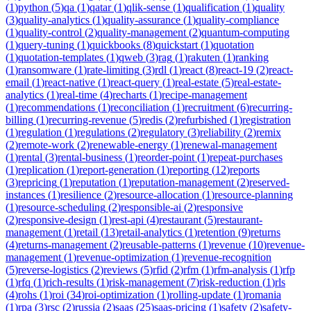
(
1
)
python
(
5
)
qa
(
1
)
qatar
(
1
)
qlik-sense
(
1
)
qualification
(
1
)
quality
(
3
)
quality-analytics
(
1
)
quality-assurance
(
1
)
quality-compliance
(
1
)
quality-control
(
2
)
quality-management
(
2
)
quantum-computing
(
1
)
query-tuning
(
1
)
quickbooks
(
8
)
quickstart
(
1
)
quotation
(
1
)
quotation-templates
(
1
)
qweb
(
3
)
rag
(
1
)
rakuten
(
1
)
ranking
(
1
)
ransomware
(
1
)
rate-limiting
(
3
)
rdl
(
1
)
react
(
8
)
react-19
(
2
)
react-
email
(
1
)
react-native
(
1
)
react-query
(
1
)
real-estate
(
5
)
real-estate-
analytics
(
1
)
real-time
(
4
)
recharts
(
1
)
recipe-management
(
1
)
recommendations
(
1
)
reconciliation
(
1
)
recruitment
(
6
)
recurring-
billing
(
1
)
recurring-revenue
(
5
)
redis
(
2
)
refurbished
(
1
)
registration
(
1
)
regulation
(
1
)
regulations
(
2
)
regulatory
(
3
)
reliability
(
2
)
remix
(
2
)
remote-work
(
2
)
renewable-energy
(
1
)
renewal-management
(
1
)
rental
(
3
)
rental-business
(
1
)
reorder-point
(
1
)
repeat-purchases
(
1
)
replication
(
1
)
report-generation
(
1
)
reporting
(
12
)
reports
(
3
)
repricing
(
1
)
reputation
(
1
)
reputation-management
(
2
)
reserved-
instances
(
1
)
resilience
(
2
)
resource-allocation
(
1
)
resource-planning
(
1
)
resource-scheduling
(
2
)
responsible-ai
(
2
)
responsive
(
2
)
responsive-design
(
1
)
rest-api
(
4
)
restaurant
(
5
)
restaurant-
management
(
1
)
retail
(
13
)
retail-analytics
(
1
)
retention
(
9
)
returns
(
4
)
returns-management
(
2
)
reusable-patterns
(
1
)
revenue
(
10
)
revenue-
management
(
1
)
revenue-optimization
(
1
)
revenue-recognition
(
5
)
reverse-logistics
(
2
)
reviews
(
5
)
rfid
(
2
)
rfm
(
1
)
rfm-analysis
(
1
)
rfp
(
1
)
rfq
(
1
)
rich-results
(
1
)
risk-management
(
7
)
risk-reduction
(
1
)
rls
(
4
)
rohs
(
1
)
roi
(
34
)
roi-optimization
(
1
)
rolling-update
(
1
)
romania
(
1
)
rpa
(
3
)
rsc
(
2
)
russia
(
2
)
saas
(
25
)
saas-pricing
(
1
)
safety
(
2
)
safety-