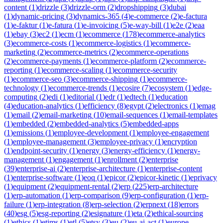
content
(
1
)
drizzle
(
3
)
drizzle-orm
(
2
)
dropshipping
(
3
)
dubai
(
1
)
dynamic-pricing
(
3
)
dynamics-365
(
4
)
e-commerce
(
2
)
e-factura
(
1
)
e-faktur
(
1
)
e-fatura
(
1
)
e-invoicing
(
5
)
e-way-bill
(
1
)
e2e
(
2
)
eaa
(
1
)
ebay
(
3
)
ec2
(
1
)
ecm
(
1
)
ecommerce
(
178
)
ecommerce-analytics
(
3
)
ecommerce-costs
(
1
)
ecommerce-logistics
(
1
)
ecommerce-
marketing
(
2
)
ecommerce-metrics
(
2
)
ecommerce-operations
(
2
)
ecommerce-payments
(
1
)
ecommerce-platform
(
2
)
ecommerce-
reporting
(
1
)
ecommerce-scaling
(
1
)
ecommerce-security
(
1
)
ecommerce-seo
(
3
)
ecommerce-shipping
(
1
)
ecommerce-
technology
(
1
)
ecommerce-trends
(
1
)
ecosire
(
7
)
ecosystem
(
1
)
edge-
computing
(
2
)
edi
(
1
)
editorial
(
1
)
edr
(
1
)
edtech
(
1
)
education
(
4
)
education-analytics
(
1
)
efficiency
(
8
)
egypt
(
2
)
electronics
(
1
)
emag
(
1
)
email
(
2
)
email-marketing
(
10
)
email-sequences
(
1
)
email-templates
(
1
)
embedded
(
2
)
embedded-analytics
(
5
)
embedded-apps
(
1
)
emissions
(
1
)
employee-development
(
1
)
employee-engagement
(
1
)
employee-management
(
3
)
employee-privacy
(
1
)
encryption
(
1
)
endpoint-security
(
1
)
energy
(
3
)
energy-efficiency
(
1
)
energy-
management
(
1
)
engagement
(
1
)
enrollment
(
2
)
enterprise
(
39
)
enterprise-ai
(
2
)
enterprise-architecture
(
1
)
enterprise-content
(
1
)
enterprise-software
(
1
)
eoq
(
1
)
epicor
(
2
)
epicor-kinetic
(
1
)
eprivacy
(
1
)
equipment
(
2
)
equipment-rental
(
2
)
erp
(
225
)
erp-architecture
(
1
)
erp-automation
(
1
)
erp-comparison
(
9
)
erp-configuration
(
1
)
erp-
failure
(
1
)
erp-integration
(
8
)
erp-selection
(
2
)
erpnext
(
18
)
errors
(
40
)
esg
(
5
)
esg-reporting
(
2
)
esignature
(
1
)
eta
(
2
)
ethical-sourcing
(
1
)
ethics
(
1
)
etims
(
1
)
etl
(
5
)
etsy
(
3
)
eu
(
2
)
eu-ai-act
(
1
)
europe