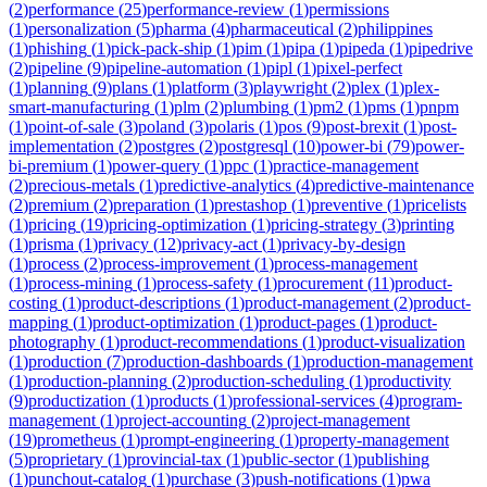
(
2
)
performance
(
25
)
performance-review
(
1
)
permissions
(
1
)
personalization
(
5
)
pharma
(
4
)
pharmaceutical
(
2
)
philippines
(
1
)
phishing
(
1
)
pick-pack-ship
(
1
)
pim
(
1
)
pipa
(
1
)
pipeda
(
1
)
pipedrive
(
2
)
pipeline
(
9
)
pipeline-automation
(
1
)
pipl
(
1
)
pixel-perfect
(
1
)
planning
(
9
)
plans
(
1
)
platform
(
3
)
playwright
(
2
)
plex
(
1
)
plex-
smart-manufacturing
(
1
)
plm
(
2
)
plumbing
(
1
)
pm2
(
1
)
pms
(
1
)
pnpm
(
1
)
point-of-sale
(
3
)
poland
(
3
)
polaris
(
1
)
pos
(
9
)
post-brexit
(
1
)
post-
implementation
(
2
)
postgres
(
2
)
postgresql
(
10
)
power-bi
(
79
)
power-
bi-premium
(
1
)
power-query
(
1
)
ppc
(
1
)
practice-management
(
2
)
precious-metals
(
1
)
predictive-analytics
(
4
)
predictive-maintenance
(
2
)
premium
(
2
)
preparation
(
1
)
prestashop
(
1
)
preventive
(
1
)
pricelists
(
1
)
pricing
(
19
)
pricing-optimization
(
1
)
pricing-strategy
(
3
)
printing
(
1
)
prisma
(
1
)
privacy
(
12
)
privacy-act
(
1
)
privacy-by-design
(
1
)
process
(
2
)
process-improvement
(
1
)
process-management
(
1
)
process-mining
(
1
)
process-safety
(
1
)
procurement
(
11
)
product-
costing
(
1
)
product-descriptions
(
1
)
product-management
(
2
)
product-
mapping
(
1
)
product-optimization
(
1
)
product-pages
(
1
)
product-
photography
(
1
)
product-recommendations
(
1
)
product-visualization
(
1
)
production
(
7
)
production-dashboards
(
1
)
production-management
(
1
)
production-planning
(
2
)
production-scheduling
(
1
)
productivity
(
9
)
productization
(
1
)
products
(
1
)
professional-services
(
4
)
program-
management
(
1
)
project-accounting
(
2
)
project-management
(
19
)
prometheus
(
1
)
prompt-engineering
(
1
)
property-management
(
5
)
proprietary
(
1
)
provincial-tax
(
1
)
public-sector
(
1
)
publishing
(
1
)
punchout-catalog
(
1
)
purchase
(
3
)
push-notifications
(
1
)
pwa