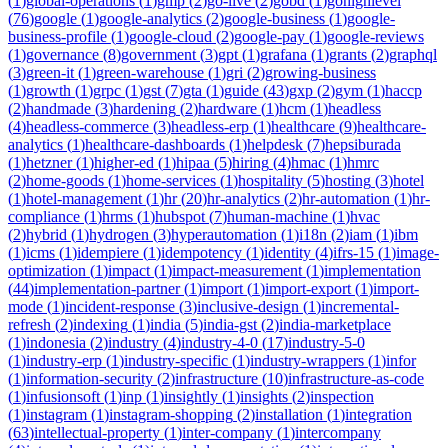
(
1
)
global-operations
(
1
)
gmp
(
2
)
go-live
(
2
)
gobd
(
1
)
gohighlevel
(
76
)
google
(
1
)
google-analytics
(
2
)
google-business
(
1
)
google-
business-profile
(
1
)
google-cloud
(
2
)
google-pay
(
1
)
google-reviews
(
1
)
governance
(
8
)
government
(
3
)
gpt
(
1
)
grafana
(
1
)
grants
(
2
)
graphql
(
3
)
green-it
(
1
)
green-warehouse
(
1
)
gri
(
2
)
growing-business
(
1
)
growth
(
1
)
grpc
(
1
)
gst
(
7
)
gta
(
1
)
guide
(
43
)
gxp
(
2
)
gym
(
1
)
haccp
(
2
)
handmade
(
3
)
hardening
(
2
)
hardware
(
1
)
hcm
(
1
)
headless
(
4
)
headless-commerce
(
3
)
headless-erp
(
1
)
healthcare
(
9
)
healthcare-
analytics
(
1
)
healthcare-dashboards
(
1
)
helpdesk
(
7
)
hepsiburada
(
1
)
hetzner
(
1
)
higher-ed
(
1
)
hipaa
(
5
)
hiring
(
4
)
hmac
(
1
)
hmrc
(
2
)
home-goods
(
1
)
home-services
(
1
)
hospitality
(
5
)
hosting
(
3
)
hotel
(
1
)
hotel-management
(
1
)
hr
(
20
)
hr-analytics
(
2
)
hr-automation
(
1
)
hr-
compliance
(
1
)
hrms
(
1
)
hubspot
(
7
)
human-machine
(
1
)
hvac
(
2
)
hybrid
(
1
)
hydrogen
(
3
)
hyperautomation
(
1
)
i18n
(
2
)
iam
(
1
)
ibm
(
1
)
icms
(
1
)
idempiere
(
1
)
idempotency
(
1
)
identity
(
4
)
ifrs-15
(
1
)
image-
optimization
(
1
)
impact
(
1
)
impact-measurement
(
1
)
implementation
(
44
)
implementation-partner
(
1
)
import
(
1
)
import-export
(
1
)
import-
mode
(
1
)
incident-response
(
3
)
inclusive-design
(
1
)
incremental-
refresh
(
2
)
indexing
(
1
)
india
(
5
)
india-gst
(
2
)
india-marketplace
(
1
)
indonesia
(
2
)
industry
(
4
)
industry-4-0
(
17
)
industry-5-0
(
1
)
industry-erp
(
1
)
industry-specific
(
1
)
industry-wrappers
(
1
)
infor
(
1
)
information-security
(
2
)
infrastructure
(
10
)
infrastructure-as-code
(
1
)
infusionsoft
(
1
)
inp
(
1
)
insightly
(
1
)
insights
(
2
)
inspection
(
1
)
instagram
(
1
)
instagram-shopping
(
2
)
installation
(
1
)
integration
(
63
)
intellectual-property
(
1
)
inter-company
(
1
)
intercompany