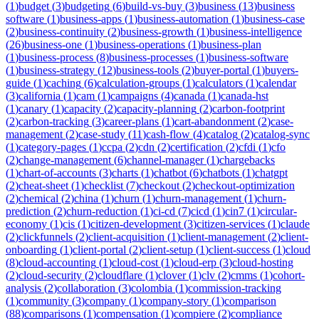
(
1
)
budget
(
3
)
budgeting
(
6
)
build-vs-buy
(
3
)
business
(
13
)
business
software
(
1
)
business-apps
(
1
)
business-automation
(
1
)
business-case
(
2
)
business-continuity
(
2
)
business-growth
(
1
)
business-intelligence
(
26
)
business-one
(
1
)
business-operations
(
1
)
business-plan
(
1
)
business-process
(
8
)
business-processes
(
1
)
business-software
(
1
)
business-strategy
(
12
)
business-tools
(
2
)
buyer-portal
(
1
)
buyers-
guide
(
1
)
caching
(
6
)
calculation-groups
(
1
)
calculators
(
1
)
calendar
(
3
)
california
(
1
)
cam
(
1
)
campaigns
(
4
)
canada
(
1
)
canada-hst
(
1
)
canary
(
1
)
capacity
(
2
)
capacity-planning
(
2
)
carbon-footprint
(
2
)
carbon-tracking
(
3
)
career-plans
(
1
)
cart-abandonment
(
2
)
case-
management
(
2
)
case-study
(
11
)
cash-flow
(
4
)
catalog
(
2
)
catalog-sync
(
1
)
category-pages
(
1
)
ccpa
(
2
)
cdn
(
2
)
certification
(
2
)
cfdi
(
1
)
cfo
(
2
)
change-management
(
6
)
channel-manager
(
1
)
chargebacks
(
1
)
chart-of-accounts
(
3
)
charts
(
1
)
chatbot
(
6
)
chatbots
(
1
)
chatgpt
(
2
)
cheat-sheet
(
1
)
checklist
(
7
)
checkout
(
2
)
checkout-optimization
(
2
)
chemical
(
2
)
china
(
1
)
churn
(
1
)
churn-management
(
1
)
churn-
prediction
(
2
)
churn-reduction
(
1
)
ci-cd
(
7
)
cicd
(
1
)
cin7
(
1
)
circular-
economy
(
1
)
cis
(
1
)
citizen-development
(
3
)
citizen-services
(
1
)
claude
(
2
)
clickfunnels
(
2
)
client-acquisition
(
1
)
client-management
(
2
)
client-
onboarding
(
1
)
client-portal
(
2
)
client-setup
(
1
)
client-success
(
1
)
cloud
(
8
)
cloud-accounting
(
1
)
cloud-cost
(
1
)
cloud-erp
(
3
)
cloud-hosting
(
2
)
cloud-security
(
2
)
cloudflare
(
1
)
clover
(
1
)
clv
(
2
)
cmms
(
1
)
cohort-
analysis
(
2
)
collaboration
(
3
)
colombia
(
1
)
commission-tracking
(
1
)
community
(
3
)
company
(
1
)
company-story
(
1
)
comparison
(
88
)
comparisons
(
1
)
compensation
(
1
)
compiere
(
2
)
compliance