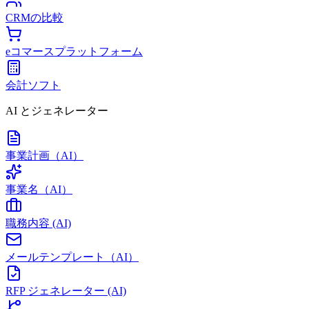
CRMの比較
eコマースプラットフォーム
会計ソフト
AI とジェネレーター
事業計画（AI）
事業名（AI）
職務内容 (AI)
メールテンプレート（AI）
RFP ジェネレーター (AI)