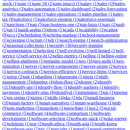
stock
(
1
)
sage
(
1
)
sage-50
(
2
)
sage-intacct
(
1
)
salary
(
1
)
sales
(
19
)
sales-
analytics
(
3
)
sales-automation
(
1
)
sales-dashboard
(
2
)
sales-forecasting
(
1
)
sales-management
(
1
)
sales-operations
(
1
)
sales-pipeline
(
1
)
sales-
tax
(
8
)
salesforce
(
5
)
salesforce-einstein
(
1
)
salesforce-essentials
(
1
)
sanctions
(
1
)
sap
(
5
)
sap-business-one
(
2
)
sap-hana
(
1
)
sars
(
2
)
sasb
(
1
)
sat
(
1
)
saudi-arabia
(
3
)
sbom
(
1
)
scada
(
1
)
scalability
(
3
)
scaling
(
9
)
sccs
(
2
)
scheduling
(
6
)
schema-markup
(
1
)
school-management
(
1
)
screening
(
1
)
scrum
(
1
)
sdi
(
1
)
search-engine
(
1
)
search-optimization
(
2
)
seasonal-collections
(
1
)
security
(
36
)
security-training
(
1
)
segmentation
(
2
)
selection
(
1
)
self-evolving
(
1
)
self-hosted
(
1
)
self-
service
(
2
)
self-service-bi
(
2
)
seller-metrics
(
1
)
selling
(
1
)
selling-online
(
1
)
selling-platforms
(
1
)
semantic-model
(
1
)
seo
(
16
)
seo-audit
(
1
)
seo-
migration
(
1
)
server
(
1
)
server-components
(
1
)
server-sizing
(
2
)
service
(
1
)
service-contracts
(
1
)
service-efficiency
(
1
)
service-firms
(
1
)
services
(
1
)
setup
(
2
)
sgk
(
1
)
sharding
(
1
)
sharepoint
(
1
)
shein
(
1
)
shift-
management
(
3
)
shipping
(
4
)
shop-floor
(
2
)
shopee
(
2
)
shopify
(
113
)
shopify-api
(
1
)
shopify-flow
(
1
)
shopify-partners
(
1
)
shopify-
payments
(
1
)
shopify-plus
(
8
)
shopifyql
(
1
)
simulation
(
3
)
sis
(
1
)
sisense
(
1
)
six-sigma
(
1
)
sizing
(
1
)
skills
(
4
)
sku
(
1
)
sla
(
5
)
small-business
(
10
)
smart-factory
(
1
)
smart-narratives
(
1
)
smart-warehouse
(
1
)
smb
(
9
)
sms-marketing
(
5
)
snapshots
(
1
)
snowflake
(
1
)
soc2
(
5
)
social-
commerce
(
5
)
software
(
4
)
software-comparison
(
1
)
software-
development
(
1
)
software-selection
(
2
)
software-stack
(
1
)
solar-energy
(
1
)
solutions
(
1
)
sop
(
2
)
south-africa
(
3
)
south-asia
(
1
)
south-korea
(
1
)
southeast-asia
(
2
)
spc
(
1
)
specialty
(
1
)
speed
(
1
)
speed-optimization