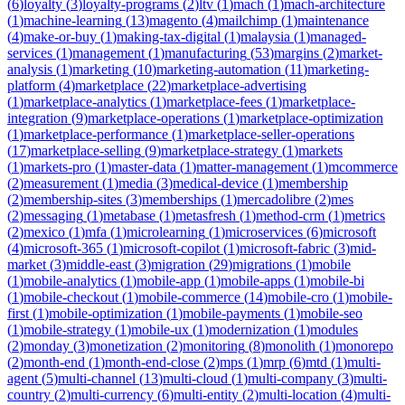
(
6
)
loyalty
(
3
)
loyalty-programs
(
2
)
ltv
(
1
)
mach
(
1
)
mach-architecture
(
1
)
machine-learning
(
13
)
magento
(
4
)
mailchimp
(
1
)
maintenance
(
4
)
make-or-buy
(
1
)
making-tax-digital
(
1
)
malaysia
(
1
)
managed-
services
(
1
)
management
(
1
)
manufacturing
(
53
)
margins
(
2
)
market-
analysis
(
1
)
marketing
(
10
)
marketing-automation
(
11
)
marketing-
platform
(
4
)
marketplace
(
22
)
marketplace-advertising
(
1
)
marketplace-analytics
(
1
)
marketplace-fees
(
1
)
marketplace-
integration
(
9
)
marketplace-operations
(
1
)
marketplace-optimization
(
1
)
marketplace-performance
(
1
)
marketplace-seller-operations
(
17
)
marketplace-selling
(
9
)
marketplace-strategy
(
1
)
markets
(
1
)
markets-pro
(
1
)
master-data
(
1
)
matter-management
(
1
)
mcommerce
(
2
)
measurement
(
1
)
media
(
3
)
medical-device
(
1
)
membership
(
2
)
membership-sites
(
3
)
memberships
(
1
)
mercadolibre
(
2
)
mes
(
2
)
messaging
(
1
)
metabase
(
1
)
metasfresh
(
1
)
method-crm
(
1
)
metrics
(
2
)
mexico
(
1
)
mfa
(
1
)
microlearning
(
1
)
microservices
(
6
)
microsoft
(
4
)
microsoft-365
(
1
)
microsoft-copilot
(
1
)
microsoft-fabric
(
3
)
mid-
market
(
3
)
middle-east
(
3
)
migration
(
29
)
migrations
(
1
)
mobile
(
1
)
mobile-analytics
(
1
)
mobile-app
(
1
)
mobile-apps
(
1
)
mobile-bi
(
1
)
mobile-checkout
(
1
)
mobile-commerce
(
14
)
mobile-cro
(
1
)
mobile-
first
(
1
)
mobile-optimization
(
1
)
mobile-payments
(
1
)
mobile-seo
(
1
)
mobile-strategy
(
1
)
mobile-ux
(
1
)
modernization
(
1
)
modules
(
2
)
monday
(
3
)
monetization
(
2
)
monitoring
(
8
)
monolith
(
1
)
monorepo
(
2
)
month-end
(
1
)
month-end-close
(
2
)
mps
(
1
)
mrp
(
6
)
mtd
(
1
)
multi-
agent
(
5
)
multi-channel
(
13
)
multi-cloud
(
1
)
multi-company
(
3
)
multi-
country
(
2
)
multi-currency
(
6
)
multi-entity
(
2
)
multi-location
(
4
)
multi-