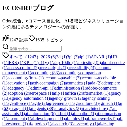
ECOSIREブログ
Odoo統合、eコマース自動化、AI搭載ビジネスソリューショ
ンの裏にあるテクノロジーへの深掘り。
1247
記事
1635
トピック
すべて（1247）
2026
(
6
)
3d
(
1
)
3pl
(
3
)
4pl
(
1
)
AP-AR
(
1
)
HR
(
1
)
IFRS
(
1
)
KPIs
(
1
)
a11y
(
1
)
a2p-10dlc
(
1
)
ab-testing
(
5
)
about-ecosire
(
1
)
access-control
(
2
)
access-rights
(
1
)
accessibility
(
3
)
account-
management
(
1
)
accounting
(
83
)
accounting-comparison
(
1
)
accounting-firms
(
1
)
accounts-payable
(
3
)
accounts-receivable
(
1
)
activation
(
1
)
activecampaign
(
2
)
acumatica
(
1
)
ada
(
2
)
adempiere
(
1
)
adequacy
(
1
)
admin-api
(
1
)
administration
(
1
)
adobe-commerce
(
2
)
adoption
(
2
)
aerospace
(
1
)
afip
(
1
)
africa
(
2
)
aftermarket
(
1
)
agency
(
13
)
agency-automation
(
1
)
agency-growth
(
2
)
agency-scaling
(
1
)
agentforce
(
1
)
agile
(
2
)
agreements
(
1
)
agriculture
(
3
)
agritech
(
1
)
ai
(
62
)
ai-agent
(
1
)
ai-agents
(
38
)
ai-analytics
(
2
)
ai-architecture
(
2
)
ai-
assistants
(
1
)
ai-automation
(
6
)
ai-bot
(
1
)
ai-chatbot
(
1
)
ai-comparison
(
1
)
ai-content
(
1
)
ai-development
(
1
)
ai-ethics
(
1
)
ai-frameworks
(
2
)
ai-
investment
(
1
)
ai-queries
(
1
)
ai-search
(
3
)
ai-security
(
1
)
ai-testing