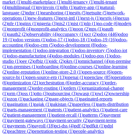
market
(
1
)
multi-marketplace
(
1
)
multi-tenancy
(
1
)
multi-tenant
(
4
)
multilingual
(
1
)
myinvois
(
1
)
n8n
(
1
)
native-app
(
1
)
natural-
language
(
2
)
ndpr
(
1
)
nearshoring
(
1
)
nestjs
(
5
)
netsuite
(
5
)
network-
operations
(
1
)
new-features
(
3
)
next-intl
(
1
)
next-js
(
1
)
nextjs
(
4
)
nexus
(
2
)
nfe
(
1
)
nginx
(
1
)
nigeria
(
3
)
nis2
(
1
)
nist
(
1
)
nlp
(
1
)
no-code
(
6
)
nodejs
(
1
)
nonprofit
(
4
)
nonprofit-analytics
(
1
)
noon
(
2
)
nps
(
1
)
oauth
(
1
)
oauth2
(
2
)
observability
(
4
)
occupancy
(
1
)
ocr
(
2
)
odoo
(
446
)
odoo
19
(
1
)
odoo versions
(
1
)
odoo-17
(
1
)
odoo-18
(
1
)
odoo-19
(
16
)
odoo-
accounting
(
6
)
odoo-crm
(
5
)
odoo-development
(
8
)
odoo-
implementation
(
1
)
odoo-integration
(
1
)
odoo-inventory
(
5
)
odoo-iot
(
1
)
odoo-manufacturing
(
4
)
odoo-modules
(
1
)
odoo-pos
(
1
)
odoo-
studio
(
1
)
oee
(
2
)
ofbiz
(
1
)
oidc
(
2
)
okrs
(
1
)
omnichannel
(
4
)
on-premise
(
1
)
on-premises
(
1
)
onboarding
(
6
)
online-courses
(
2
)
online-learning
(
2
)
online-reputation
(
1
)
online-store-2.0
(
1
)
open-source
(
6
)
open-
source-bi
(
1
)
open-source-erp
(
13
)
openai
(
1
)
openclaw
(
85
)
operations
(
6
)
optimization
(
21
)
orchestration
(
6
)
order-accuracy
(
1
)
order-
management
(
2
)
order-routing
(
1
)
orders
(
1
)
organizational-change
(
1
)
orm
(
3
)
oss
(
1
)
otto
(
3
)
outsourcing
(
3
)
owasp
(
1
)
owl
(
2
)
ownership
(
1
)
ozon
(
1
)
packaging
(
2
)
page-objects
(
1
)
paginated-reports
(
1
)
pagination
(
1
)
pajak
(
1
)
pakistan
(
2
)
paperless
(
1
)
parts-distribution
(
1
)
parts-management
(
1
)
patents
(
1
)
patient-analytics
(
1
)
patient-care
(
2
)
patient-management
(
1
)
patient-recall
(
1
)
patterns
(
5
)
payment
(
1
)
payment-gateways
(
1
)
payment-security
(
2
)
payment-terms
(
1
)
payments
(
5
)
payroll
(
18
)
pci-dss
(
4
)
pdf
(
2
)
pdfkit
(
1
)
pdpl
(
2
)
peachtree
(
2
)
penetration-testing
(
1
)
people-analytics