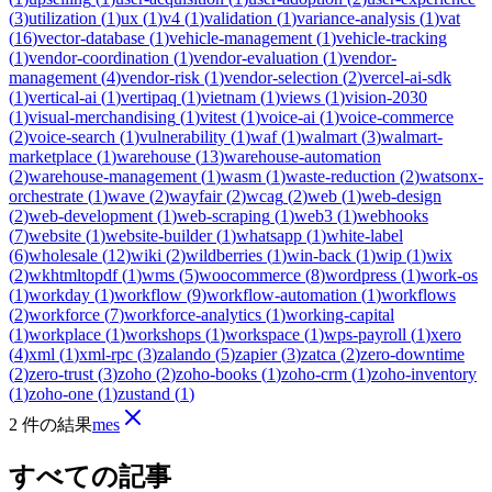
(
3
)
utilization
(
1
)
ux
(
1
)
v4
(
1
)
validation
(
1
)
variance-analysis
(
1
)
vat
(
16
)
vector-database
(
1
)
vehicle-management
(
1
)
vehicle-tracking
(
1
)
vendor-coordination
(
1
)
vendor-evaluation
(
1
)
vendor-
management
(
4
)
vendor-risk
(
1
)
vendor-selection
(
2
)
vercel-ai-sdk
(
1
)
vertical-ai
(
1
)
vertipaq
(
1
)
vietnam
(
1
)
views
(
1
)
vision-2030
(
1
)
visual-merchandising
(
1
)
vitest
(
1
)
voice-ai
(
1
)
voice-commerce
(
2
)
voice-search
(
1
)
vulnerability
(
1
)
waf
(
1
)
walmart
(
3
)
walmart-
marketplace
(
1
)
warehouse
(
13
)
warehouse-automation
(
2
)
warehouse-management
(
1
)
wasm
(
1
)
waste-reduction
(
2
)
watsonx-
orchestrate
(
1
)
wave
(
2
)
wayfair
(
2
)
wcag
(
2
)
web
(
1
)
web-design
(
2
)
web-development
(
1
)
web-scraping
(
1
)
web3
(
1
)
webhooks
(
7
)
website
(
1
)
website-builder
(
1
)
whatsapp
(
1
)
white-label
(
6
)
wholesale
(
12
)
wiki
(
2
)
wildberries
(
1
)
win-back
(
1
)
wip
(
1
)
wix
(
2
)
wkhtmltopdf
(
1
)
wms
(
5
)
woocommerce
(
8
)
wordpress
(
1
)
work-os
(
1
)
workday
(
1
)
workflow
(
9
)
workflow-automation
(
1
)
workflows
(
2
)
workforce
(
7
)
workforce-analytics
(
1
)
working-capital
(
1
)
workplace
(
1
)
workshops
(
1
)
workspace
(
1
)
wps-payroll
(
1
)
xero
(
4
)
xml
(
1
)
xml-rpc
(
3
)
zalando
(
5
)
zapier
(
3
)
zatca
(
2
)
zero-downtime
(
2
)
zero-trust
(
3
)
zoho
(
2
)
zoho-books
(
1
)
zoho-crm
(
1
)
zoho-inventory
(
1
)
zoho-one
(
1
)
zustand
(
1
)
2 件の結果
mes
すべての記事