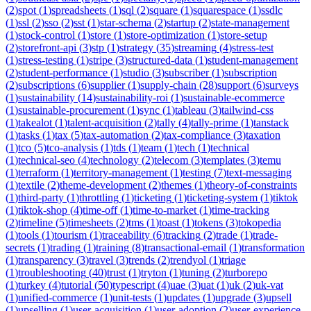
(
2
)
spot
(
1
)
spreadsheets
(
1
)
sql
(
2
)
square
(
1
)
squarespace
(
1
)
ssdlc
(
1
)
ssl
(
2
)
sso
(
2
)
sst
(
1
)
star-schema
(
2
)
startup
(
2
)
state-management
(
1
)
stock-control
(
1
)
store
(
1
)
store-optimization
(
1
)
store-setup
(
2
)
storefront-api
(
3
)
stp
(
1
)
strategy
(
35
)
streaming
(
4
)
stress-test
(
1
)
stress-testing
(
1
)
stripe
(
3
)
structured-data
(
1
)
student-management
(
2
)
student-performance
(
1
)
studio
(
3
)
subscriber
(
1
)
subscription
(
2
)
subscriptions
(
6
)
supplier
(
1
)
supply-chain
(
28
)
support
(
6
)
surveys
(
1
)
sustainability
(
14
)
sustainability-roi
(
1
)
sustainable-ecommerce
(
1
)
sustainable-procurement
(
1
)
sync
(
1
)
tableau
(
3
)
tailwind-css
(
1
)
takealot
(
1
)
talent-acquisition
(
2
)
tally
(
4
)
tally-prime
(
1
)
tanstack
(
1
)
tasks
(
1
)
tax
(
5
)
tax-automation
(
2
)
tax-compliance
(
3
)
taxation
(
1
)
tco
(
5
)
tco-analysis
(
1
)
tds
(
1
)
team
(
1
)
tech
(
1
)
technical
(
1
)
technical-seo
(
4
)
technology
(
2
)
telecom
(
3
)
templates
(
3
)
temu
(
1
)
terraform
(
1
)
territory-management
(
1
)
testing
(
7
)
text-messaging
(
1
)
textile
(
2
)
theme-development
(
2
)
themes
(
1
)
theory-of-constraints
(
1
)
third-party
(
1
)
throttling
(
1
)
ticketing
(
1
)
ticketing-system
(
1
)
tiktok
(
1
)
tiktok-shop
(
4
)
time-off
(
1
)
time-to-market
(
1
)
time-tracking
(
2
)
timeline
(
5
)
timesheets
(
2
)
tms
(
1
)
toast
(
1
)
tokens
(
3
)
tokopedia
(
1
)
tools
(
1
)
tourism
(
1
)
traceability
(
6
)
tracking
(
2
)
trade
(
1
)
trade-
secrets
(
1
)
trading
(
1
)
training
(
8
)
transactional-email
(
1
)
transformation
(
1
)
transparency
(
3
)
travel
(
3
)
trends
(
2
)
trendyol
(
1
)
triage
(
1
)
troubleshooting
(
40
)
trust
(
1
)
tryton
(
1
)
tuning
(
2
)
turborepo
(
1
)
turkey
(
4
)
tutorial
(
50
)
typescript
(
4
)
uae
(
3
)
uat
(
1
)
uk
(
2
)
uk-vat
(
1
)
unified-commerce
(
1
)
unit-tests
(
1
)
updates
(
1
)
upgrade
(
3
)
upsell
(
1
)
upselling
(
1
)
user-acquisition
(
1
)
user-adoption
(
2
)
user-experience