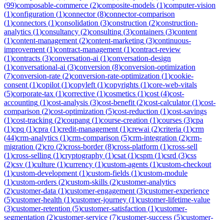
(
99
)
composable-commerce
(
2
)
composite-models
(
1
)
computer-vision
(
1
)
configuration
(
1
)
connector
(
8
)
connector-comparison
(
1
)
connectors
(
1
)
consolidation
(
3
)
construction
(
2
)
construction-
analytics
(
1
)
consultancy
(
2
)
consulting
(
3
)
containers
(
3
)
content
(
1
)
content-management
(
2
)
content-marketing
(
3
)
continuous-
improvement
(
1
)
contract-management
(
1
)
contract-review
(
1
)
contracts
(
3
)
conversation-ai
(
1
)
conversation-design
(
1
)
conversational-ai
(
3
)
conversion
(
8
)
conversion-optimization
(
7
)
conversion-rate
(
2
)
conversion-rate-optimization
(
1
)
cookie-
consent
(
1
)
copilot
(
1
)
copyleft
(
1
)
copyrights
(
1
)
core-web-vitals
(
5
)
corporate-tax
(
1
)
corrective
(
1
)
cosmetics
(
1
)
cost
(
4
)
cost-
accounting
(
1
)
cost-analysis
(
3
)
cost-benefit
(
2
)
cost-calculator
(
1
)
cost-
comparison
(
2
)
cost-optimization
(
5
)
cost-reduction
(
1
)
cost-savings
(
1
)
cost-tracking
(
2
)
coupang
(
1
)
course-creation
(
1
)
courses
(
3
)
cpa
(
1
)
cpq
(
1
)
cpra
(
1
)
credit-management
(
1
)
crewai
(
2
)
criteria
(
1
)
crm
(
44
)
crm-analytics
(
1
)
crm-comparison
(
5
)
crm-integration
(
2
)
crm-
migration
(
2
)
cro
(
2
)
cross-border
(
8
)
cross-platform
(
1
)
cross-sell
(
1
)
cross-selling
(
1
)
cryptography
(
1
)
csat
(
1
)
cspm
(
1
)
csrd
(
3
)
css
(
2
)
csv
(
1
)
culture
(
1
)
currency
(
1
)
custom-agents
(
1
)
custom-checkout
(
1
)
custom-development
(
1
)
custom-fields
(
1
)
custom-module
(
1
)
custom-orders
(
2
)
custom-skills
(
2
)
customer-analytics
(
2
)
customer-data
(
1
)
customer-engagement
(
3
)
customer-experience
(
5
)
customer-health
(
1
)
customer-journey
(
1
)
customer-lifetime-value
(
3
)
customer-retention
(
5
)
customer-satisfaction
(
1
)
customer-
segmentation
(
2
)
customer-service
(
7
)
customer-success
(
5
)
customer-