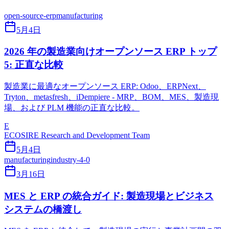
open-source-erp
manufacturing
5月4日
2026 年の製造業向けオープンソース ERP トップ
5: 正直な比較
製造業に最適なオープンソース ERP: Odoo、ERPNext、
Tryton、metasfresh、iDempiere - MRP、BOM、MES、製造現
場、および PLM 機能の正直な比較。
E
ECOSIRE Research and Development Team
5月4日
manufacturing
industry-4-0
3月16日
MES と ERP の統合ガイド: 製造現場とビジネス
システムの橋渡し