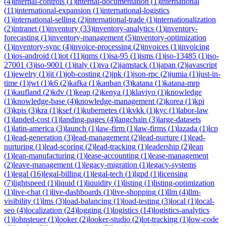
(
4
)
internal-controls
(
1
)
internal-documentation
(
1
)
international
(
11
)
international-expansion
(
1
)
international-logistics
(
1
)
international-selling
(
2
)
international-trade
(
1
)
internationalization
(
2
)
intranet
(
1
)
inventory
(
33
)
inventory-analytics
(
1
)
inventory-
forecasting
(
1
)
inventory-management
(
5
)
inventory-optimization
(
1
)
inventory-sync
(
4
)
invoice-processing
(
2
)
invoices
(
1
)
invoicing
(
1
)
ios-android
(
1
)
iot
(
11
)
iqms
(
1
)
isa-95
(
1
)
isms
(
1
)
iso-13485
(
1
)
iso-
27001
(
3
)
iso-9001
(
1
)
italy
(
1
)
iva
(
2
)
jamstack
(
1
)
japan
(
2
)
javascript
(
1
)
jewelry
(
1
)
jit
(
1
)
job-costing
(
2
)
jpk
(
1
)
json-rpc
(
2
)
jumia
(
1
)
just-in-
time
(
1
)
jwt
(
1
)
k6
(
2
)
kafka
(
1
)
kanban
(
3
)
katana
(
1
)
katana-mrp
(
1
)
kaufland
(
2
)
kdv
(
1
)
keap
(
2
)
kenya
(
1
)
klaviyo
(
1
)
knowledge
(
1
)
knowledge-base
(
4
)
knowledge-management
(
2
)
korea
(
1
)
kpi
(
3
)
kpis
(
3
)
kra
(
1
)
ksef
(
1
)
kubernetes
(
1
)
kvkk
(
1
)
kyc
(
1
)
labor-law
(
1
)
landed-cost
(
1
)
landing-pages
(
4
)
langchain
(
3
)
large-datasets
(
1
)
latin-america
(
3
)
launch
(
1
)
law-firm
(
1
)
law-firms
(
1
)
lazada
(
1
)
lcp
(
1
)
lead-generation
(
3
)
lead-management
(
2
)
lead-nurture
(
1
)
lead-
nurturing
(
1
)
lead-scoring
(
2
)
lead-tracking
(
1
)
leadership
(
2
)
lean
(
1
)
lean-manufacturing
(
1
)
lease-accounting
(
1
)
lease-management
(
2
)
leave-management
(
1
)
legacy-migration
(
1
)
legacy-systems
(
1
)
legal
(
16
)
legal-billing
(
1
)
legal-tech
(
1
)
lgpd
(
1
)
licensing
(
7
)
lightspeed
(
1
)
liquid
(
1
)
liquidity
(
1
)
listing
(
1
)
listing-optimization
(
1
)
live-chat
(
1
)
live-dashboards
(
1
)
live-shopping
(
1
)
llm
(
4
)
llm-
visibility
(
1
)
lms
(
3
)
load-balancing
(
1
)
load-testing
(
3
)
local
(
1
)
local-
seo
(
4
)
localization
(
24
)
logging
(
1
)
logistics
(
14
)
logistics-analytics
(
1
)
lohnsteuer
(
1
)
looker
(
2
)
looker-studio
(
2
)
lot-tracking
(
1
)
low-code