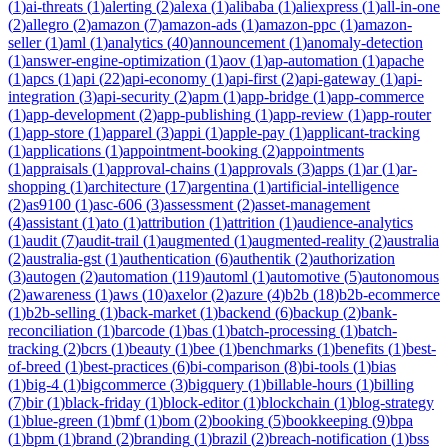
(
1
)
ai-threats
(
1
)
alerting
(
2
)
alexa
(
1
)
alibaba
(
1
)
aliexpress
(
1
)
all-in-one
(
2
)
allegro
(
2
)
amazon
(
7
)
amazon-ads
(
1
)
amazon-ppc
(
1
)
amazon-
seller
(
1
)
aml
(
1
)
analytics
(
40
)
announcement
(
1
)
anomaly-detection
(
1
)
answer-engine-optimization
(
1
)
aov
(
1
)
ap-automation
(
1
)
apache
(
1
)
apcs
(
1
)
api
(
22
)
api-economy
(
1
)
api-first
(
2
)
api-gateway
(
1
)
api-
integration
(
3
)
api-security
(
2
)
apm
(
1
)
app-bridge
(
1
)
app-commerce
(
1
)
app-development
(
2
)
app-publishing
(
1
)
app-review
(
1
)
app-router
(
1
)
app-store
(
1
)
apparel
(
3
)
appi
(
1
)
apple-pay
(
1
)
applicant-tracking
(
1
)
applications
(
1
)
appointment-booking
(
2
)
appointments
(
1
)
appraisals
(
1
)
approval-chains
(
1
)
approvals
(
3
)
apps
(
1
)
ar
(
1
)
ar-
shopping
(
1
)
architecture
(
17
)
argentina
(
1
)
artificial-intelligence
(
2
)
as9100
(
1
)
asc-606
(
3
)
assessment
(
2
)
asset-management
(
4
)
assistant
(
1
)
ato
(
1
)
attribution
(
1
)
attrition
(
1
)
audience-analytics
(
1
)
audit
(
7
)
audit-trail
(
1
)
augmented
(
1
)
augmented-reality
(
2
)
australia
(
2
)
australia-gst
(
1
)
authentication
(
6
)
authentik
(
2
)
authorization
(
3
)
autogen
(
2
)
automation
(
119
)
automl
(
1
)
automotive
(
5
)
autonomous
(
2
)
awareness
(
1
)
aws
(
10
)
axelor
(
2
)
azure
(
4
)
b2b
(
18
)
b2b-ecommerce
(
1
)
b2b-selling
(
1
)
back-market
(
1
)
backend
(
6
)
backup
(
2
)
bank-
reconciliation
(
1
)
barcode
(
1
)
bas
(
1
)
batch-processing
(
1
)
batch-
tracking
(
2
)
bcrs
(
1
)
beauty
(
1
)
bee
(
1
)
benchmarks
(
1
)
benefits
(
1
)
best-
of-breed
(
1
)
best-practices
(
6
)
bi-comparison
(
8
)
bi-tools
(
1
)
bias
(
1
)
big-4
(
1
)
bigcommerce
(
3
)
bigquery
(
1
)
billable-hours
(
1
)
billing
(
7
)
bir
(
1
)
black-friday
(
1
)
block-editor
(
1
)
blockchain
(
1
)
blog-strategy
(
1
)
blue-green
(
1
)
bmf
(
1
)
bom
(
2
)
booking
(
5
)
bookkeeping
(
9
)
bpa
(
1
)
bpm
(
1
)
brand
(
2
)
branding
(
1
)
brazil
(
2
)
breach-notification
(
1
)
bss