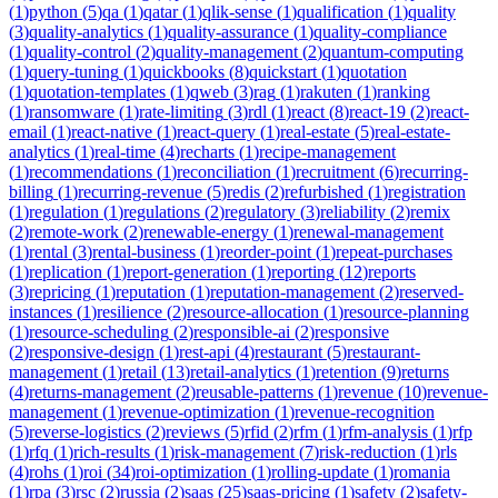
(
1
)
python
(
5
)
qa
(
1
)
qatar
(
1
)
qlik-sense
(
1
)
qualification
(
1
)
quality
(
3
)
quality-analytics
(
1
)
quality-assurance
(
1
)
quality-compliance
(
1
)
quality-control
(
2
)
quality-management
(
2
)
quantum-computing
(
1
)
query-tuning
(
1
)
quickbooks
(
8
)
quickstart
(
1
)
quotation
(
1
)
quotation-templates
(
1
)
qweb
(
3
)
rag
(
1
)
rakuten
(
1
)
ranking
(
1
)
ransomware
(
1
)
rate-limiting
(
3
)
rdl
(
1
)
react
(
8
)
react-19
(
2
)
react-
email
(
1
)
react-native
(
1
)
react-query
(
1
)
real-estate
(
5
)
real-estate-
analytics
(
1
)
real-time
(
4
)
recharts
(
1
)
recipe-management
(
1
)
recommendations
(
1
)
reconciliation
(
1
)
recruitment
(
6
)
recurring-
billing
(
1
)
recurring-revenue
(
5
)
redis
(
2
)
refurbished
(
1
)
registration
(
1
)
regulation
(
1
)
regulations
(
2
)
regulatory
(
3
)
reliability
(
2
)
remix
(
2
)
remote-work
(
2
)
renewable-energy
(
1
)
renewal-management
(
1
)
rental
(
3
)
rental-business
(
1
)
reorder-point
(
1
)
repeat-purchases
(
1
)
replication
(
1
)
report-generation
(
1
)
reporting
(
12
)
reports
(
3
)
repricing
(
1
)
reputation
(
1
)
reputation-management
(
2
)
reserved-
instances
(
1
)
resilience
(
2
)
resource-allocation
(
1
)
resource-planning
(
1
)
resource-scheduling
(
2
)
responsible-ai
(
2
)
responsive
(
2
)
responsive-design
(
1
)
rest-api
(
4
)
restaurant
(
5
)
restaurant-
management
(
1
)
retail
(
13
)
retail-analytics
(
1
)
retention
(
9
)
returns
(
4
)
returns-management
(
2
)
reusable-patterns
(
1
)
revenue
(
10
)
revenue-
management
(
1
)
revenue-optimization
(
1
)
revenue-recognition
(
5
)
reverse-logistics
(
2
)
reviews
(
5
)
rfid
(
2
)
rfm
(
1
)
rfm-analysis
(
1
)
rfp
(
1
)
rfq
(
1
)
rich-results
(
1
)
risk-management
(
7
)
risk-reduction
(
1
)
rls
(
4
)
rohs
(
1
)
roi
(
34
)
roi-optimization
(
1
)
rolling-update
(
1
)
romania
(
1
)
rpa
(
3
)
rsc
(
2
)
russia
(
2
)
saas
(
25
)
saas-pricing
(
1
)
safety
(
2
)
safety-