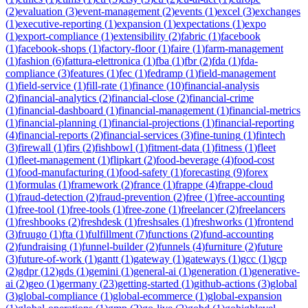
(
2
)
evaluation
(
3
)
event-management
(
2
)
events
(
1
)
excel
(
3
)
exchanges
(
1
)
executive-reporting
(
1
)
expansion
(
1
)
expectations
(
1
)
expo
(
1
)
export-compliance
(
1
)
extensibility
(
2
)
fabric
(
1
)
facebook
(
1
)
facebook-shops
(
1
)
factory-floor
(
1
)
faire
(
1
)
farm-management
(
1
)
fashion
(
6
)
fattura-elettronica
(
1
)
fba
(
1
)
fbr
(
2
)
fda
(
1
)
fda-
compliance
(
3
)
features
(
1
)
fec
(
1
)
fedramp
(
1
)
field-management
(
1
)
field-service
(
1
)
fill-rate
(
1
)
finance
(
10
)
financial-analysis
(
2
)
financial-analytics
(
2
)
financial-close
(
2
)
financial-crime
(
1
)
financial-dashboard
(
1
)
financial-management
(
1
)
financial-metrics
(
1
)
financial-planning
(
1
)
financial-projections
(
1
)
financial-reporting
(
4
)
financial-reports
(
2
)
financial-services
(
3
)
fine-tuning
(
1
)
fintech
(
3
)
firewall
(
1
)
firs
(
2
)
fishbowl
(
1
)
fitment-data
(
1
)
fitness
(
1
)
fleet
(
1
)
fleet-management
(
1
)
flipkart
(
2
)
food-beverage
(
4
)
food-cost
(
1
)
food-manufacturing
(
1
)
food-safety
(
1
)
forecasting
(
9
)
forex
(
1
)
formulas
(
1
)
framework
(
2
)
france
(
1
)
frappe
(
4
)
frappe-cloud
(
1
)
fraud-detection
(
2
)
fraud-prevention
(
2
)
free
(
1
)
free-accounting
(
1
)
free-tool
(
1
)
free-tools
(
1
)
free-zone
(
1
)
freelancer
(
2
)
freelancers
(
1
)
freshbooks
(
2
)
freshdesk
(
1
)
freshsales
(
1
)
freshworks
(
1
)
frontend
(
3
)
fruugo
(
1
)
fta
(
1
)
fulfillment
(
7
)
functions
(
2
)
fund-accounting
(
2
)
fundraising
(
1
)
funnel-builder
(
2
)
funnels
(
4
)
furniture
(
2
)
future
(
3
)
future-of-work
(
1
)
gantt
(
1
)
gateway
(
1
)
gateways
(
1
)
gcc
(
1
)
gcp
(
2
)
gdpr
(
12
)
gds
(
1
)
gemini
(
1
)
general-ai
(
1
)
generation
(
1
)
generative-
ai
(
2
)
geo
(
1
)
germany
(
23
)
getting-started
(
1
)
github-actions
(
3
)
global
(
3
)
global-compliance
(
1
)
global-ecommerce
(
1
)
global-expansion