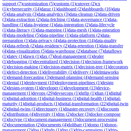
support
(
7
)
customization
(
5
)
customs
(
1
)
cutover
(
2
)
cx
(
1
)
cybersecurity
(
14
)
daraz
(
1
)
dashboard
(
2
)
dashboards
(
16
)
data
(
5
)
data-analysis
(
3
)
data-analytics
(
3
)
data-cleanup
(
2
)
data-driven
(
3
)
data-extraction
(
2
)
data-fetching
(
1
)
data-governance
(
1
)
data-
handling
(
1
)
data-hygiene
(
1
)
data-integration
(
2
)
data-lifecycle
(
1
)
data-literacy
(
1
)
data-mapping
(
1
)
data-mesh
(
1
)
data-migration
(
8
)
data-modeling
(
5
)
data-pipeline
(
1
)
data-platform
(
2
)
data-
preparation
(
1
)
data-privacy
(
4
)
data-protection
(
14
)
data-quality
(
4
)
data-refresh
(
2
)
data-residency
(
2
)
data-retention
(
1
)
data-transfer
(
4
)
data-visualization
(
5
)
data-warehouse
(
2
)
database
(
7
)
dataflows
(
1
)
datev
(
1
)
dawn
(
1
)
dax
(
7
)
deal-management
(
1
)
dealer
(
1
)
debugging
(
1
)
decentralized
(
1
)
decision
(
1
)
decision-framework
(
1
)
decision-making
(
1
)
decision-matrix
(
1
)
decision-tree
(
1
)
decorators
(
1
)
defect-detection
(
1
)
deliverability
(
1
)
delivery
(
1
)
delmiaworks
(
1
)
demand-forecasting
(
3
)
demand-planning
(
4
)
demand-sensing
(
1
)
dental
(
1
)
deployment
(
10
)
deployment-pipelines
(
1
)
design
(
2
)
design-system
(
1
)
developer
(
1
)
development
(
13
)
device-
management
(
1
)
devops
(
29
)
devsecops
(
1
)
dgfip
(
1
)
dian
(
1
)
digital
(
1
)
digital-adoption
(
1
)
digital-business
(
1
)
digital-health
(
1
)
digital-
maturity
(
1
)
digital-products
(
1
)
digital-transformation
(
22
)
digital-twin
(
2
)
digital-twins
(
1
)
directquery
(
1
)
disaster-recovery
(
1
)
discounts
(
2
)
distribution
(
4
)
diversity
(
1
)
dms
(
2
)
docker
(
3
)
docker-compose
(
1
)
doctype
(
1
)
document-management
(
3
)
document-processing
(
2
)
documentation
(
2
)
documents
(
4
)
dolibarr
(
1
)
domo
(
1
)
donor-
management
(
2
)
dpa
(
1
)
dpdp
(
1
)
dpo
(
1
)
drip-campaigns
(
1
)
drip-