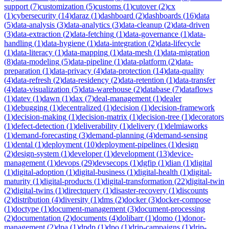
support
(
7
)
customization
(
5
)
customs
(
1
)
cutover
(
2
)
cx
(
1
)
cybersecurity
(
14
)
daraz
(
1
)
dashboard
(
2
)
dashboards
(
16
)
data
(
5
)
data-analysis
(
3
)
data-analytics
(
3
)
data-cleanup
(
2
)
data-driven
(
3
)
data-extraction
(
2
)
data-fetching
(
1
)
data-governance
(
1
)
data-
handling
(
1
)
data-hygiene
(
1
)
data-integration
(
2
)
data-lifecycle
(
1
)
data-literacy
(
1
)
data-mapping
(
1
)
data-mesh
(
1
)
data-migration
(
8
)
data-modeling
(
5
)
data-pipeline
(
1
)
data-platform
(
2
)
data-
preparation
(
1
)
data-privacy
(
4
)
data-protection
(
14
)
data-quality
(
4
)
data-refresh
(
2
)
data-residency
(
2
)
data-retention
(
1
)
data-transfer
(
4
)
data-visualization
(
5
)
data-warehouse
(
2
)
database
(
7
)
dataflows
(
1
)
datev
(
1
)
dawn
(
1
)
dax
(
7
)
deal-management
(
1
)
dealer
(
1
)
debugging
(
1
)
decentralized
(
1
)
decision
(
1
)
decision-framework
(
1
)
decision-making
(
1
)
decision-matrix
(
1
)
decision-tree
(
1
)
decorators
(
1
)
defect-detection
(
1
)
deliverability
(
1
)
delivery
(
1
)
delmiaworks
(
1
)
demand-forecasting
(
3
)
demand-planning
(
4
)
demand-sensing
(
1
)
dental
(
1
)
deployment
(
10
)
deployment-pipelines
(
1
)
design
(
2
)
design-system
(
1
)
developer
(
1
)
development
(
13
)
device-
management
(
1
)
devops
(
29
)
devsecops
(
1
)
dgfip
(
1
)
dian
(
1
)
digital
(
1
)
digital-adoption
(
1
)
digital-business
(
1
)
digital-health
(
1
)
digital-
maturity
(
1
)
digital-products
(
1
)
digital-transformation
(
22
)
digital-twin
(
2
)
digital-twins
(
1
)
directquery
(
1
)
disaster-recovery
(
1
)
discounts
(
2
)
distribution
(
4
)
diversity
(
1
)
dms
(
2
)
docker
(
3
)
docker-compose
(
1
)
doctype
(
1
)
document-management
(
3
)
document-processing
(
2
)
documentation
(
2
)
documents
(
4
)
dolibarr
(
1
)
domo
(
1
)
donor-
management
(
2
)
dpa
(
1
)
dpdp
(
1
)
dpo
(
1
)
drip-campaigns
(
1
)
drip-