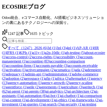
ECOSIREブログ
Odoo統合、eコマース自動化、AI搭載ビジネスソリューショ
ンの裏にあるテクノロジーへの深掘り。
1247
記事
1635
トピック
すべて（1247）
2026
(
6
)
3d
(
1
)
3pl
(
3
)
4pl
(
1
)
AP-AR
(
1
)
HR
(
1
)
IFRS
(
1
)
KPIs
(
1
)
a11y
(
1
)
a2p-10dlc
(
1
)
ab-testing
(
5
)
about-ecosire
(
1
)
access-control
(
2
)
access-rights
(
1
)
accessibility
(
3
)
account-
management
(
1
)
accounting
(
83
)
accounting-comparison
(
1
)
accounting-firms
(
1
)
accounts-payable
(
3
)
accounts-receivable
(
1
)
activation
(
1
)
activecampaign
(
2
)
acumatica
(
1
)
ada
(
2
)
adempiere
(
1
)
adequacy
(
1
)
admin-api
(
1
)
administration
(
1
)
adobe-commerce
(
2
)
adoption
(
2
)
aerospace
(
1
)
afip
(
1
)
africa
(
2
)
aftermarket
(
1
)
agency
(
13
)
agency-automation
(
1
)
agency-growth
(
2
)
agency-scaling
(
1
)
agentforce
(
1
)
agile
(
2
)
agreements
(
1
)
agriculture
(
3
)
agritech
(
1
)
ai
(
62
)
ai-agent
(
1
)
ai-agents
(
38
)
ai-analytics
(
2
)
ai-architecture
(
2
)
ai-
assistants
(
1
)
ai-automation
(
6
)
ai-bot
(
1
)
ai-chatbot
(
1
)
ai-comparison
(
1
)
ai-content
(
1
)
ai-development
(
1
)
ai-ethics
(
1
)
ai-frameworks
(
2
)
ai-
investment
(
1
)
ai-queries
(
1
)
ai-search
(
3
)
ai-security
(
1
)
ai-testing