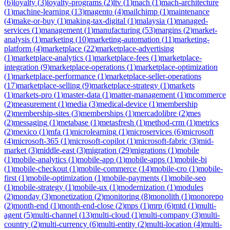
(
6
)
loyalty
(
3
)
loyalty-programs
(
2
)
ltv
(
1
)
mach
(
1
)
mach-architecture
(
1
)
machine-learning
(
13
)
magento
(
4
)
mailchimp
(
1
)
maintenance
(
4
)
make-or-buy
(
1
)
making-tax-digital
(
1
)
malaysia
(
1
)
managed-
services
(
1
)
management
(
1
)
manufacturing
(
53
)
margins
(
2
)
market-
analysis
(
1
)
marketing
(
10
)
marketing-automation
(
11
)
marketing-
platform
(
4
)
marketplace
(
22
)
marketplace-advertising
(
1
)
marketplace-analytics
(
1
)
marketplace-fees
(
1
)
marketplace-
integration
(
9
)
marketplace-operations
(
1
)
marketplace-optimization
(
1
)
marketplace-performance
(
1
)
marketplace-seller-operations
(
17
)
marketplace-selling
(
9
)
marketplace-strategy
(
1
)
markets
(
1
)
markets-pro
(
1
)
master-data
(
1
)
matter-management
(
1
)
mcommerce
(
2
)
measurement
(
1
)
media
(
3
)
medical-device
(
1
)
membership
(
2
)
membership-sites
(
3
)
memberships
(
1
)
mercadolibre
(
2
)
mes
(
2
)
messaging
(
1
)
metabase
(
1
)
metasfresh
(
1
)
method-crm
(
1
)
metrics
(
2
)
mexico
(
1
)
mfa
(
1
)
microlearning
(
1
)
microservices
(
6
)
microsoft
(
4
)
microsoft-365
(
1
)
microsoft-copilot
(
1
)
microsoft-fabric
(
3
)
mid-
market
(
3
)
middle-east
(
3
)
migration
(
29
)
migrations
(
1
)
mobile
(
1
)
mobile-analytics
(
1
)
mobile-app
(
1
)
mobile-apps
(
1
)
mobile-bi
(
1
)
mobile-checkout
(
1
)
mobile-commerce
(
14
)
mobile-cro
(
1
)
mobile-
first
(
1
)
mobile-optimization
(
1
)
mobile-payments
(
1
)
mobile-seo
(
1
)
mobile-strategy
(
1
)
mobile-ux
(
1
)
modernization
(
1
)
modules
(
2
)
monday
(
3
)
monetization
(
2
)
monitoring
(
8
)
monolith
(
1
)
monorepo
(
2
)
month-end
(
1
)
month-end-close
(
2
)
mps
(
1
)
mrp
(
6
)
mtd
(
1
)
multi-
agent
(
5
)
multi-channel
(
13
)
multi-cloud
(
1
)
multi-company
(
3
)
multi-
country
(
2
)
multi-currency
(
6
)
multi-entity
(
2
)
multi-location
(
4
)
multi-