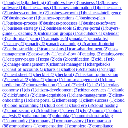
(
1
)
budget
(
3
)
budgeting
(
6
)
build-vs-buy
(
3
)
business
(
13
)
business
software
(
1
)
business-apps
(
1
)
business-automation
(
1
)
business-case
(
2
)
business-continuity
(
2
)
business-growth
(
1
)
business-intelligence
(
26
)
business-one
(
1
)
business-operations
(
1
)
business-plan
(
1
)
business-process
(
8
)
business-processes
(
1
)
business-software
(
1
)
business-strategy
(
12
)
business-tools
(
2
)
buyer-portal
(
1
)
buyers-
guide
(
1
)
caching
(
6
)
calculation-groups
(
1
)
calculators
(
1
)
calendar
(
3
)
california
(
1
)
cam
(
1
)
campaigns
(
4
)
canada
(
1
)
canada-hst
(
1
)
canary
(
1
)
capacity
(
2
)
capacity-planning
(
2
)
carbon-footprint
(
2
)
carbon-tracking
(
3
)
career-plans
(
1
)
cart-abandonment
(
2
)
case-
management
(
2
)
case-study
(
11
)
cash-flow
(
4
)
catalog
(
2
)
catalog-sync
(
1
)
category-pages
(
1
)
ccpa
(
2
)
cdn
(
2
)
certification
(
2
)
cfdi
(
1
)
cfo
(
2
)
change-management
(
6
)
channel-manager
(
1
)
chargebacks
(
1
)
chart-of-accounts
(
3
)
charts
(
1
)
chatbot
(
6
)
chatbots
(
1
)
chatgpt
(
2
)
cheat-sheet
(
1
)
checklist
(
7
)
checkout
(
2
)
checkout-optimization
(
2
)
chemical
(
2
)
china
(
1
)
churn
(
1
)
churn-management
(
1
)
churn-
prediction
(
2
)
churn-reduction
(
1
)
ci-cd
(
7
)
cicd
(
1
)
cin7
(
1
)
circular-
economy
(
1
)
cis
(
1
)
citizen-development
(
3
)
citizen-services
(
1
)
claude
(
2
)
clickfunnels
(
2
)
client-acquisition
(
1
)
client-management
(
2
)
client-
onboarding
(
1
)
client-portal
(
2
)
client-setup
(
1
)
client-success
(
1
)
cloud
(
8
)
cloud-accounting
(
1
)
cloud-cost
(
1
)
cloud-erp
(
3
)
cloud-hosting
(
2
)
cloud-security
(
2
)
cloudflare
(
1
)
clover
(
1
)
clv
(
2
)
cmms
(
1
)
cohort-
analysis
(
2
)
collaboration
(
3
)
colombia
(
1
)
commission-tracking
(
1
)
community
(
3
)
company
(
1
)
company-story
(
1
)
comparison
(
88
)
comparisons
(
1
)
compensation
(
1
)
compiere
(
2
)
compliance