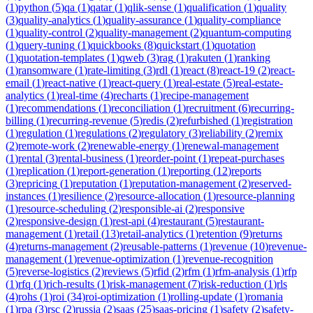
(
1
)
python
(
5
)
qa
(
1
)
qatar
(
1
)
qlik-sense
(
1
)
qualification
(
1
)
quality
(
3
)
quality-analytics
(
1
)
quality-assurance
(
1
)
quality-compliance
(
1
)
quality-control
(
2
)
quality-management
(
2
)
quantum-computing
(
1
)
query-tuning
(
1
)
quickbooks
(
8
)
quickstart
(
1
)
quotation
(
1
)
quotation-templates
(
1
)
qweb
(
3
)
rag
(
1
)
rakuten
(
1
)
ranking
(
1
)
ransomware
(
1
)
rate-limiting
(
3
)
rdl
(
1
)
react
(
8
)
react-19
(
2
)
react-
email
(
1
)
react-native
(
1
)
react-query
(
1
)
real-estate
(
5
)
real-estate-
analytics
(
1
)
real-time
(
4
)
recharts
(
1
)
recipe-management
(
1
)
recommendations
(
1
)
reconciliation
(
1
)
recruitment
(
6
)
recurring-
billing
(
1
)
recurring-revenue
(
5
)
redis
(
2
)
refurbished
(
1
)
registration
(
1
)
regulation
(
1
)
regulations
(
2
)
regulatory
(
3
)
reliability
(
2
)
remix
(
2
)
remote-work
(
2
)
renewable-energy
(
1
)
renewal-management
(
1
)
rental
(
3
)
rental-business
(
1
)
reorder-point
(
1
)
repeat-purchases
(
1
)
replication
(
1
)
report-generation
(
1
)
reporting
(
12
)
reports
(
3
)
repricing
(
1
)
reputation
(
1
)
reputation-management
(
2
)
reserved-
instances
(
1
)
resilience
(
2
)
resource-allocation
(
1
)
resource-planning
(
1
)
resource-scheduling
(
2
)
responsible-ai
(
2
)
responsive
(
2
)
responsive-design
(
1
)
rest-api
(
4
)
restaurant
(
5
)
restaurant-
management
(
1
)
retail
(
13
)
retail-analytics
(
1
)
retention
(
9
)
returns
(
4
)
returns-management
(
2
)
reusable-patterns
(
1
)
revenue
(
10
)
revenue-
management
(
1
)
revenue-optimization
(
1
)
revenue-recognition
(
5
)
reverse-logistics
(
2
)
reviews
(
5
)
rfid
(
2
)
rfm
(
1
)
rfm-analysis
(
1
)
rfp
(
1
)
rfq
(
1
)
rich-results
(
1
)
risk-management
(
7
)
risk-reduction
(
1
)
rls
(
4
)
rohs
(
1
)
roi
(
34
)
roi-optimization
(
1
)
rolling-update
(
1
)
romania
(
1
)
rpa
(
3
)
rsc
(
2
)
russia
(
2
)
saas
(
25
)
saas-pricing
(
1
)
safety
(
2
)
safety-