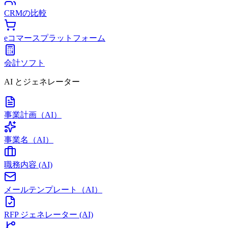
CRMの比較
eコマースプラットフォーム
会計ソフト
AI とジェネレーター
事業計画（AI）
事業名（AI）
職務内容 (AI)
メールテンプレート（AI）
RFP ジェネレーター (AI)