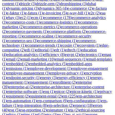
content
(
1
)
drizzle
(
3
)
drizzle-orm
(
2
)
dropshipping
(
3
)
dubai
(
1
)
dynamic-pricing
(
3
)
dynamics-365
(
4
)
e-commerce
(
2
)
e-factura
(
1
)
e-faktur
(
1
)
e-fatura
(
1
)
e-invoicing
(
5
)
e-way-bill
(
1
)
e2e
(
2
)
eaa
(
1
)
ebay
(
3
)
ec2
(
1
)
ecm
(
1
)
ecommerce
(
178
)
ecommerce-analytics
(
3
)
ecommerce-costs
(
1
)
ecommerce-logistics
(
1
)
ecommerce-
marketing
(
2
)
ecommerce-metrics
(
2
)
ecommerce-operations
(
2
)
ecommerce-payments
(
1
)
ecommerce-platform
(
2
)
ecommerce-
reporting
(
1
)
ecommerce-scaling
(
1
)
ecommerce-security
(
1
)
ecommerce-seo
(
3
)
ecommerce-shipping
(
1
)
ecommerce-
technology
(
1
)
ecommerce-trends
(
1
)
ecosire
(
7
)
ecosystem
(
1
)
edge-
computing
(
2
)
edi
(
1
)
editorial
(
1
)
edr
(
1
)
edtech
(
1
)
education
(
4
)
education-analytics
(
1
)
efficiency
(
8
)
egypt
(
2
)
electronics
(
1
)
emag
(
1
)
email
(
2
)
email-marketing
(
10
)
email-sequences
(
1
)
email-templates
(
1
)
embedded
(
2
)
embedded-analytics
(
5
)
embedded-apps
(
1
)
emissions
(
1
)
employee-development
(
1
)
employee-engagement
(
1
)
employee-management
(
3
)
employee-privacy
(
1
)
encryption
(
1
)
endpoint-security
(
1
)
energy
(
3
)
energy-efficiency
(
1
)
energy-
management
(
1
)
engagement
(
1
)
enrollment
(
2
)
enterprise
(
39
)
enterprise-ai
(
2
)
enterprise-architecture
(
1
)
enterprise-content
(
1
)
enterprise-software
(
1
)
eoq
(
1
)
epicor
(
2
)
epicor-kinetic
(
1
)
eprivacy
(
1
)
equipment
(
2
)
equipment-rental
(
2
)
erp
(
225
)
erp-architecture
(
1
)
erp-automation
(
1
)
erp-comparison
(
9
)
erp-configuration
(
1
)
erp-
failure
(
1
)
erp-integration
(
8
)
erp-selection
(
2
)
erpnext
(
18
)
errors
(
40
)
esg
(
5
)
esg-reporting
(
2
)
esignature
(
1
)
eta
(
2
)
ethical-sourcing
(
1
)
ethics
(
1
)
etims
(
1
)
etl
(
5
)
etsy
(
3
)
eu
(
2
)
eu-ai-act
(
1
)
europe