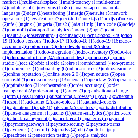
market
(
1
)
multi-marketplace
(
1
)
multi-tenancy
(
1
)
multi-tenant
(
4
)
multilingual
(
1
)
myinvois
(
1
)
n8n
(
1
)
native-app
(
1
)
natural-
language
(
2
)
ndpr
(
1
)
nearshoring
(
1
)
nestjs
(
5
)
netsuite
(
5
)
network-
operations
(
1
)
new-features
(
3
)
next-intl
(
1
)
next-js
(
1
)
nextjs
(
4
)
nexus
(
2
)
nfe
(
1
)
nginx
(
1
)
nigeria
(
3
)
nis2
(
1
)
nist
(
1
)
nlp
(
1
)
no-code
(
6
)
nodejs
(
1
)
nonprofit
(
4
)
nonprofit-analytics
(
1
)
noon
(
2
)
nps
(
1
)
oauth
(
1
)
oauth2
(
2
)
observability
(
4
)
occupancy
(
1
)
ocr
(
2
)
odoo
(
446
)
odoo
19
(
1
)
odoo versions
(
1
)
odoo-17
(
1
)
odoo-18
(
1
)
odoo-19
(
16
)
odoo-
accounting
(
6
)
odoo-crm
(
5
)
odoo-development
(
8
)
odoo-
implementation
(
1
)
odoo-integration
(
1
)
odoo-inventory
(
5
)
odoo-iot
(
1
)
odoo-manufacturing
(
4
)
odoo-modules
(
1
)
odoo-pos
(
1
)
odoo-
studio
(
1
)
oee
(
2
)
ofbiz
(
1
)
oidc
(
2
)
okrs
(
1
)
omnichannel
(
4
)
on-premise
(
1
)
on-premises
(
1
)
onboarding
(
6
)
online-courses
(
2
)
online-learning
(
2
)
online-reputation
(
1
)
online-store-2.0
(
1
)
open-source
(
6
)
open-
source-bi
(
1
)
open-source-erp
(
13
)
openai
(
1
)
openclaw
(
85
)
operations
(
6
)
optimization
(
21
)
orchestration
(
6
)
order-accuracy
(
1
)
order-
management
(
2
)
order-routing
(
1
)
orders
(
1
)
organizational-change
(
1
)
orm
(
3
)
oss
(
1
)
otto
(
3
)
outsourcing
(
3
)
owasp
(
1
)
owl
(
2
)
ownership
(
1
)
ozon
(
1
)
packaging
(
2
)
page-objects
(
1
)
paginated-reports
(
1
)
pagination
(
1
)
pajak
(
1
)
pakistan
(
2
)
paperless
(
1
)
parts-distribution
(
1
)
parts-management
(
1
)
patents
(
1
)
patient-analytics
(
1
)
patient-care
(
2
)
patient-management
(
1
)
patient-recall
(
1
)
patterns
(
5
)
payment
(
1
)
payment-gateways
(
1
)
payment-security
(
2
)
payment-terms
(
1
)
payments
(
5
)
payroll
(
18
)
pci-dss
(
4
)
pdf
(
2
)
pdfkit
(
1
)
pdpl
(
2
)
peachtree
(
2
)
penetration-testing
(
1
)
people-analytics