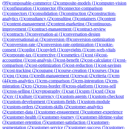
(
99
)
composable-commerce
(
2
)
composite-models
(
1
)
computer-vision
(
1
)
configuration
(
1
)
connector
(
8
)
connector-comparison
(
1
)
connectors
(
1
)
consolidation
(
3
)
construction
(
2
)
construction-
analytics
(
1
)
consultancy
(
2
)
consulting
(
3
)
containers
(
3
)
content
(
1
)
content-management
(
2
)
content-marketing
(
3
)
continuous-
improvement
(
1
)
contract-management
(
1
)
contract-review
(
1
)
contracts
(
3
)
conversation-ai
(
1
)
conversation-design
(
1
)
conversational-ai
(
3
)
conversion
(
8
)
conversion-optimization
(
7
)
conversion-rate
(
2
)
conversion-rate-optimization
(
1
)
cookie-
consent
(
1
)
copilot
(
1
)
copyleft
(
1
)
copyrights
(
1
)
core-web-vitals
(
5
)
corporate-tax
(
1
)
corrective
(
1
)
cosmetics
(
1
)
cost
(
4
)
cost-
accounting
(
1
)
cost-analysis
(
3
)
cost-benefit
(
2
)
cost-calculator
(
1
)
cost-
comparison
(
2
)
cost-optimization
(
5
)
cost-reduction
(
1
)
cost-savings
(
1
)
cost-tracking
(
2
)
coupang
(
1
)
course-creation
(
1
)
courses
(
3
)
cpa
(
1
)
cpq
(
1
)
cpra
(
1
)
credit-management
(
1
)
crewai
(
2
)
criteria
(
1
)
crm
(
44
)
crm-analytics
(
1
)
crm-comparison
(
5
)
crm-integration
(
2
)
crm-
migration
(
2
)
cro
(
2
)
cross-border
(
8
)
cross-platform
(
1
)
cross-sell
(
1
)
cross-selling
(
1
)
cryptography
(
1
)
csat
(
1
)
cspm
(
1
)
csrd
(
3
)
css
(
2
)
csv
(
1
)
culture
(
1
)
currency
(
1
)
custom-agents
(
1
)
custom-checkout
(
1
)
custom-development
(
1
)
custom-fields
(
1
)
custom-module
(
1
)
custom-orders
(
2
)
custom-skills
(
2
)
customer-analytics
(
2
)
customer-data
(
1
)
customer-engagement
(
3
)
customer-experience
(
5
)
customer-health
(
1
)
customer-journey
(
1
)
customer-lifetime-value
(
3
)
customer-retention
(
5
)
customer-satisfaction
(
1
)
customer-
segmentation
(
2
)
customer-service
(
7
)
customer-success
(
5
)
customer-