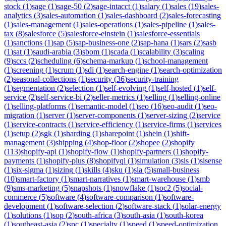
stock
(
1
)
sage
(
1
)
sage-50
(
2
)
sage-intacct
(
1
)
salary
(
1
)
sales
(
19
)
sales-
analytics
(
3
)
sales-automation
(
1
)
sales-dashboard
(
2
)
sales-forecasting
(
1
)
sales-management
(
1
)
sales-operations
(
1
)
sales-pipeline
(
1
)
sales-
tax
(
8
)
salesforce
(
5
)
salesforce-einstein
(
1
)
salesforce-essentials
(
1
)
sanctions
(
1
)
sap
(
5
)
sap-business-one
(
2
)
sap-hana
(
1
)
sars
(
2
)
sasb
(
1
)
sat
(
1
)
saudi-arabia
(
3
)
sbom
(
1
)
scada
(
1
)
scalability
(
3
)
scaling
(
9
)
sccs
(
2
)
scheduling
(
6
)
schema-markup
(
1
)
school-management
(
1
)
screening
(
1
)
scrum
(
1
)
sdi
(
1
)
search-engine
(
1
)
search-optimization
(
2
)
seasonal-collections
(
1
)
security
(
36
)
security-training
(
1
)
segmentation
(
2
)
selection
(
1
)
self-evolving
(
1
)
self-hosted
(
1
)
self-
service
(
2
)
self-service-bi
(
2
)
seller-metrics
(
1
)
selling
(
1
)
selling-online
(
1
)
selling-platforms
(
1
)
semantic-model
(
1
)
seo
(
16
)
seo-audit
(
1
)
seo-
migration
(
1
)
server
(
1
)
server-components
(
1
)
server-sizing
(
2
)
service
(
1
)
service-contracts
(
1
)
service-efficiency
(
1
)
service-firms
(
1
)
services
(
1
)
setup
(
2
)
sgk
(
1
)
sharding
(
1
)
sharepoint
(
1
)
shein
(
1
)
shift-
management
(
3
)
shipping
(
4
)
shop-floor
(
2
)
shopee
(
2
)
shopify
(
113
)
shopify-api
(
1
)
shopify-flow
(
1
)
shopify-partners
(
1
)
shopify-
payments
(
1
)
shopify-plus
(
8
)
shopifyql
(
1
)
simulation
(
3
)
sis
(
1
)
sisense
(
1
)
six-sigma
(
1
)
sizing
(
1
)
skills
(
4
)
sku
(
1
)
sla
(
5
)
small-business
(
10
)
smart-factory
(
1
)
smart-narratives
(
1
)
smart-warehouse
(
1
)
smb
(
9
)
sms-marketing
(
5
)
snapshots
(
1
)
snowflake
(
1
)
soc2
(
5
)
social-
commerce
(
5
)
software
(
4
)
software-comparison
(
1
)
software-
development
(
1
)
software-selection
(
2
)
software-stack
(
1
)
solar-energy
(
1
)
solutions
(
1
)
sop
(
2
)
south-africa
(
3
)
south-asia
(
1
)
south-korea
(
1
)
southeast-asia
(
2
)
spc
(
1
)
specialty
(
1
)
speed
(
1
)
speed-optimization