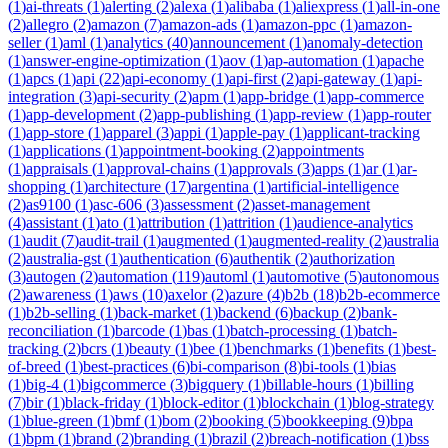
(
1
)
ai-threats
(
1
)
alerting
(
2
)
alexa
(
1
)
alibaba
(
1
)
aliexpress
(
1
)
all-in-one
(
2
)
allegro
(
2
)
amazon
(
7
)
amazon-ads
(
1
)
amazon-ppc
(
1
)
amazon-
seller
(
1
)
aml
(
1
)
analytics
(
40
)
announcement
(
1
)
anomaly-detection
(
1
)
answer-engine-optimization
(
1
)
aov
(
1
)
ap-automation
(
1
)
apache
(
1
)
apcs
(
1
)
api
(
22
)
api-economy
(
1
)
api-first
(
2
)
api-gateway
(
1
)
api-
integration
(
3
)
api-security
(
2
)
apm
(
1
)
app-bridge
(
1
)
app-commerce
(
1
)
app-development
(
2
)
app-publishing
(
1
)
app-review
(
1
)
app-router
(
1
)
app-store
(
1
)
apparel
(
3
)
appi
(
1
)
apple-pay
(
1
)
applicant-tracking
(
1
)
applications
(
1
)
appointment-booking
(
2
)
appointments
(
1
)
appraisals
(
1
)
approval-chains
(
1
)
approvals
(
3
)
apps
(
1
)
ar
(
1
)
ar-
shopping
(
1
)
architecture
(
17
)
argentina
(
1
)
artificial-intelligence
(
2
)
as9100
(
1
)
asc-606
(
3
)
assessment
(
2
)
asset-management
(
4
)
assistant
(
1
)
ato
(
1
)
attribution
(
1
)
attrition
(
1
)
audience-analytics
(
1
)
audit
(
7
)
audit-trail
(
1
)
augmented
(
1
)
augmented-reality
(
2
)
australia
(
2
)
australia-gst
(
1
)
authentication
(
6
)
authentik
(
2
)
authorization
(
3
)
autogen
(
2
)
automation
(
119
)
automl
(
1
)
automotive
(
5
)
autonomous
(
2
)
awareness
(
1
)
aws
(
10
)
axelor
(
2
)
azure
(
4
)
b2b
(
18
)
b2b-ecommerce
(
1
)
b2b-selling
(
1
)
back-market
(
1
)
backend
(
6
)
backup
(
2
)
bank-
reconciliation
(
1
)
barcode
(
1
)
bas
(
1
)
batch-processing
(
1
)
batch-
tracking
(
2
)
bcrs
(
1
)
beauty
(
1
)
bee
(
1
)
benchmarks
(
1
)
benefits
(
1
)
best-
of-breed
(
1
)
best-practices
(
6
)
bi-comparison
(
8
)
bi-tools
(
1
)
bias
(
1
)
big-4
(
1
)
bigcommerce
(
3
)
bigquery
(
1
)
billable-hours
(
1
)
billing
(
7
)
bir
(
1
)
black-friday
(
1
)
block-editor
(
1
)
blockchain
(
1
)
blog-strategy
(
1
)
blue-green
(
1
)
bmf
(
1
)
bom
(
2
)
booking
(
5
)
bookkeeping
(
9
)
bpa
(
1
)
bpm
(
1
)
brand
(
2
)
branding
(
1
)
brazil
(
2
)
breach-notification
(
1
)
bss