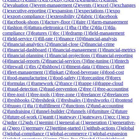
(
2
)
evaluation
(
3
)
event-management
(
2
)
events
(
1
)
excel
(
3
)
exchanges
(
1
)
executive-reporting
(
1
)
expansion
(
1
)
expectations
(
1
)
expo
(
1
)
export-compliance
(
1
)
extensibility
(
2
)
fabric
(
1
)
facebook
(
1
)
facebook-shops
(
1
)
factory-floor
(
1
)
faire
(
1
)
farm-management
(
1
)
fashion
(
6
)
fattura-elettronica
(
1
)
fba
(
1
)
fbr
(
2
)
fda
(
1
)
fda-
compliance
(
3
)
features
(
1
)
fec
(
1
)
fedramp
(
1
)
field-management
(
1
)
field-service
(
1
)
fill-rate
(
1
)
finance
(
10
)
financial-analysis
(
2
)
financial-analytics
(
2
)
financial-close
(
2
)
financial-crime
(
1
)
financial-dashboard
(
1
)
financial-management
(
1
)
financial-metrics
(
1
)
financial-planning
(
1
)
financial-projections
(
1
)
financial-reporting
(
4
)
financial-reports
(
2
)
financial-services
(
3
)
fine-tuning
(
1
)
fintech
(
3
)
firewall
(
1
)
firs
(
2
)
fishbowl
(
1
)
fitment-data
(
1
)
fitness
(
1
)
fleet
(
1
)
fleet-management
(
1
)
flipkart
(
2
)
food-beverage
(
4
)
food-cost
(
1
)
food-manufacturing
(
1
)
food-safety
(
1
)
forecasting
(
9
)
forex
(
1
)
formulas
(
1
)
framework
(
2
)
france
(
1
)
frappe
(
4
)
frappe-cloud
(
1
)
fraud-detection
(
2
)
fraud-prevention
(
2
)
free
(
1
)
free-accounting
(
1
)
free-tool
(
1
)
free-tools
(
1
)
free-zone
(
1
)
freelancer
(
2
)
freelancers
(
1
)
freshbooks
(
2
)
freshdesk
(
1
)
freshsales
(
1
)
freshworks
(
1
)
frontend
(
3
)
fruugo
(
1
)
fta
(
1
)
fulfillment
(
7
)
functions
(
2
)
fund-accounting
(
2
)
fundraising
(
1
)
funnel-builder
(
2
)
funnels
(
4
)
furniture
(
2
)
future
(
3
)
future-of-work
(
1
)
gantt
(
1
)
gateway
(
1
)
gateways
(
1
)
gcc
(
1
)
gcp
(
2
)
gdpr
(
12
)
gds
(
1
)
gemini
(
1
)
general-ai
(
1
)
generation
(
1
)
generative-
ai
(
2
)
geo
(
1
)
germany
(
23
)
getting-started
(
1
)
github-actions
(
3
)
global
(
3
)
global-compliance
(
1
)
global-ecommerce
(
1
)
global-expansion