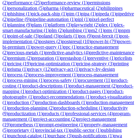
(
2
)
performance
(
25
)
performance-review
(
1
)
permissions
(
1
)
personalization
(
5
)
pharma
(
4
)
pharmaceutical
(
2
)
philippines
(
1
)
phishing
(
1
)
pick-pack-ship
(
1
)
pim
(
1
)
pipa
(
1
)
pipeda
(
1
)
pipedrive
(
2
)
pipeline
(
9
)
pipeline-automation
(
1
)
pipl
(
1
)
pixel-perfect
(
1
)
planning
(
9
)
plans
(
1
)
platform
(
3
)
playwright
(
2
)
plex
(
1
)
plex-
smart-manufacturing
(
1
)
plm
(
2
)
plumbing
(
1
)
pm2
(
1
)
pms
(
1
)
pnpm
(
1
)
point-of-sale
(
3
)
poland
(
3
)
polaris
(
1
)
pos
(
9
)
post-brexit
(
1
)
post-
implementation
(
2
)
postgres
(
2
)
postgresql
(
10
)
power-bi
(
79
)
power-
bi-premium
(
1
)
power-query
(
1
)
ppc
(
1
)
practice-management
(
2
)
precious-metals
(
1
)
predictive-analytics
(
4
)
predictive-maintenance
(
2
)
premium
(
2
)
preparation
(
1
)
prestashop
(
1
)
preventive
(
1
)
pricelists
(
1
)
pricing
(
19
)
pricing-optimization
(
1
)
pricing-strategy
(
3
)
printing
(
1
)
prisma
(
1
)
privacy
(
12
)
privacy-act
(
1
)
privacy-by-design
(
1
)
process
(
2
)
process-improvement
(
1
)
process-management
(
1
)
process-mining
(
1
)
process-safety
(
1
)
procurement
(
11
)
product-
costing
(
1
)
product-descriptions
(
1
)
product-management
(
2
)
product-
mapping
(
1
)
product-optimization
(
1
)
product-pages
(
1
)
product-
photography
(
1
)
product-recommendations
(
1
)
product-visualization
(
1
)
production
(
7
)
production-dashboards
(
1
)
production-management
(
1
)
production-planning
(
2
)
production-scheduling
(
1
)
productivity
(
9
)
productization
(
1
)
products
(
1
)
professional-services
(
4
)
program-
management
(
1
)
project-accounting
(
2
)
project-management
(
19
)
prometheus
(
1
)
prompt-engineering
(
1
)
property-management
(
5
)
proprietary
(
1
)
provincial-tax
(
1
)
public-sector
(
1
)
publishing
(
1
)
punchout-catalog
(
1
)
purchase
(
3
)
push-notifications
(
1
)
pwa