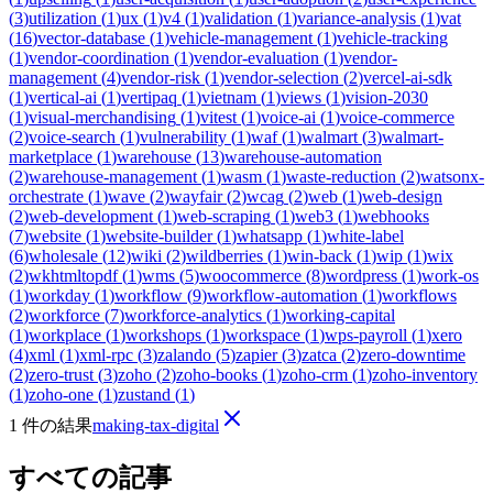
(
3
)
utilization
(
1
)
ux
(
1
)
v4
(
1
)
validation
(
1
)
variance-analysis
(
1
)
vat
(
16
)
vector-database
(
1
)
vehicle-management
(
1
)
vehicle-tracking
(
1
)
vendor-coordination
(
1
)
vendor-evaluation
(
1
)
vendor-
management
(
4
)
vendor-risk
(
1
)
vendor-selection
(
2
)
vercel-ai-sdk
(
1
)
vertical-ai
(
1
)
vertipaq
(
1
)
vietnam
(
1
)
views
(
1
)
vision-2030
(
1
)
visual-merchandising
(
1
)
vitest
(
1
)
voice-ai
(
1
)
voice-commerce
(
2
)
voice-search
(
1
)
vulnerability
(
1
)
waf
(
1
)
walmart
(
3
)
walmart-
marketplace
(
1
)
warehouse
(
13
)
warehouse-automation
(
2
)
warehouse-management
(
1
)
wasm
(
1
)
waste-reduction
(
2
)
watsonx-
orchestrate
(
1
)
wave
(
2
)
wayfair
(
2
)
wcag
(
2
)
web
(
1
)
web-design
(
2
)
web-development
(
1
)
web-scraping
(
1
)
web3
(
1
)
webhooks
(
7
)
website
(
1
)
website-builder
(
1
)
whatsapp
(
1
)
white-label
(
6
)
wholesale
(
12
)
wiki
(
2
)
wildberries
(
1
)
win-back
(
1
)
wip
(
1
)
wix
(
2
)
wkhtmltopdf
(
1
)
wms
(
5
)
woocommerce
(
8
)
wordpress
(
1
)
work-os
(
1
)
workday
(
1
)
workflow
(
9
)
workflow-automation
(
1
)
workflows
(
2
)
workforce
(
7
)
workforce-analytics
(
1
)
working-capital
(
1
)
workplace
(
1
)
workshops
(
1
)
workspace
(
1
)
wps-payroll
(
1
)
xero
(
4
)
xml
(
1
)
xml-rpc
(
3
)
zalando
(
5
)
zapier
(
3
)
zatca
(
2
)
zero-downtime
(
2
)
zero-trust
(
3
)
zoho
(
2
)
zoho-books
(
1
)
zoho-crm
(
1
)
zoho-inventory
(
1
)
zoho-one
(
1
)
zustand
(
1
)
1 件の結果
making-tax-digital
すべての記事