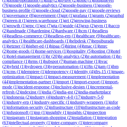
(
1
)
global-operations
(
1
)
gmp
(
2
)
go-live
(
2
)
gobd
(
1
)
gohighlevel
(
76
)
google
(
1
)
google-analytics
(
2
)
google-business
(
1
)
google-
business-profile
(
1
)
google-cloud
(
2
)
google-pay
(
1
)
google-reviews
(
1
)
governance
(
8
)
government
(
3
)
gpt
(
1
)
grafana
(
1
)
grants
(
2
)
graphql
(
3
)
green-it
(
1
)
green-warehouse
(
1
)
gri
(
2
)
growing-business
(
1
)
growth
(
1
)
grpc
(
1
)
gst
(
7
)
gta
(
1
)
guide
(
43
)
gxp
(
2
)
gym
(
1
)
haccp
(
2
)
handmade
(
3
)
hardening
(
2
)
hardware
(
1
)
hcm
(
1
)
headless
(
4
)
headless-commerce
(
3
)
headless-erp
(
1
)
healthcare
(
9
)
healthcare-
analytics
(
1
)
healthcare-dashboards
(
1
)
helpdesk
(
7
)
hepsiburada
(
1
)
hetzner
(
1
)
higher-ed
(
1
)
hipaa
(
5
)
hiring
(
4
)
hmac
(
1
)
hmrc
(
2
)
home-goods
(
1
)
home-services
(
1
)
hospitality
(
5
)
hosting
(
3
)
hotel
(
1
)
hotel-management
(
1
)
hr
(
20
)
hr-analytics
(
2
)
hr-automation
(
1
)
hr-
compliance
(
1
)
hrms
(
1
)
hubspot
(
7
)
human-machine
(
1
)
hvac
(
2
)
hybrid
(
1
)
hydrogen
(
3
)
hyperautomation
(
1
)
i18n
(
2
)
iam
(
1
)
ibm
(
1
)
icms
(
1
)
idempiere
(
1
)
idempotency
(
1
)
identity
(
4
)
ifrs-15
(
1
)
image-
optimization
(
1
)
impact
(
1
)
impact-measurement
(
1
)
implementation
(
44
)
implementation-partner
(
1
)
import
(
1
)
import-export
(
1
)
import-
mode
(
1
)
incident-response
(
3
)
inclusive-design
(
1
)
incremental-
refresh
(
2
)
indexing
(
1
)
india
(
5
)
india-gst
(
2
)
india-marketplace
(
1
)
indonesia
(
2
)
industry
(
4
)
industry-4-0
(
17
)
industry-5-0
(
1
)
industry-erp
(
1
)
industry-specific
(
1
)
industry-wrappers
(
1
)
infor
(
1
)
information-security
(
2
)
infrastructure
(
10
)
infrastructure-as-code
(
1
)
infusionsoft
(
1
)
inp
(
1
)
insightly
(
1
)
insights
(
2
)
inspection
(
1
)
instagram
(
1
)
instagram-shopping
(
2
)
installation
(
1
)
integration
(
63
)
intellectual-property
(
1
)
inter-company
(
1
)
intercompany