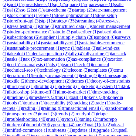
(
2
)
spot
(
1
)
spreadsheets
(
1
)
sql
(
2
)
square
(
1
)
squarespace
(
1
)
ssdlc
(
1
)
ssl
(
2
)
sso
(
2
)
sst
(
1
)
star-schema
(
2
)
startup
(
2
)
state-management
(
1
)
stock-control
(
1
)
store
(
1
)
store-optimization
(
1
)
store-setup
(
2
)
storefront-api
(
3
)
stp
(
1
)
strategy
(
35
)
streaming
(
4
)
stress-test
(
1
)
stress-testing
(
1
)
stripe
(
3
)
structured-data
(
1
)
student-management
(
2
)
student-performance
(
1
)
studio
(
3
)
subscriber
(
1
)
subscription
(
2
)
subscriptions
(
6
)
supplier
(
1
)
supply-chain
(
28
)
support
(
6
)
surveys
(
1
)
sustainability
(
14
)
sustainability-roi
(
1
)
sustainable-ecommerce
(
1
)
sustainable-procurement
(
1
)
sync
(
1
)
tableau
(
3
)
tailwind-css
(
1
)
takealot
(
1
)
talent-acquisition
(
2
)
tally
(
4
)
tally-prime
(
1
)
tanstack
(
1
)
tasks
(
1
)
tax
(
5
)
tax-automation
(
2
)
tax-compliance
(
3
)
taxation
(
1
)
tco
(
5
)
tco-analysis
(
1
)
tds
(
1
)
team
(
1
)
tech
(
1
)
technical
(
1
)
technical-seo
(
4
)
technology
(
2
)
telecom
(
3
)
templates
(
3
)
temu
(
1
)
terraform
(
1
)
territory-management
(
1
)
testing
(
7
)
text-messaging
(
1
)
textile
(
2
)
theme-development
(
2
)
themes
(
1
)
theory-of-constraints
(
1
)
third-party
(
1
)
throttling
(
1
)
ticketing
(
1
)
ticketing-system
(
1
)
tiktok
(
1
)
tiktok-shop
(
4
)
time-off
(
1
)
time-to-market
(
1
)
time-tracking
(
2
)
timeline
(
5
)
timesheets
(
2
)
tms
(
1
)
toast
(
1
)
tokens
(
3
)
tokopedia
(
1
)
tools
(
1
)
tourism
(
1
)
traceability
(
6
)
tracking
(
2
)
trade
(
1
)
trade-
secrets
(
1
)
trading
(
1
)
training
(
8
)
transactional-email
(
1
)
transformation
(
1
)
transparency
(
3
)
travel
(
3
)
trends
(
2
)
trendyol
(
1
)
triage
(
1
)
troubleshooting
(
40
)
trust
(
1
)
tryton
(
1
)
tuning
(
2
)
turborepo
(
1
)
turkey
(
4
)
tutorial
(
50
)
typescript
(
4
)
uae
(
3
)
uat
(
1
)
uk
(
2
)
uk-vat
(
1
)
unified-commerce
(
1
)
unit-tests
(
1
)
updates
(
1
)
upgrade
(
3
)
upsell
(
1
)
upselling
(
1
)
user-acquisition
(
1
)
user-adoption
(
2
)
user-experience