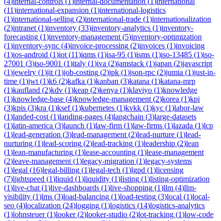
(
4
)
internal-controls
(
1
)
internal-documentation
(
1
)
international
(
11
)
international-expansion
(
1
)
international-logistics
(
1
)
international-selling
(
2
)
international-trade
(
1
)
internationalization
(
2
)
intranet
(
1
)
inventory
(
33
)
inventory-analytics
(
1
)
inventory-
forecasting
(
1
)
inventory-management
(
5
)
inventory-optimization
(
1
)
inventory-sync
(
4
)
invoice-processing
(
2
)
invoices
(
1
)
invoicing
(
1
)
ios-android
(
1
)
iot
(
11
)
iqms
(
1
)
isa-95
(
1
)
isms
(
1
)
iso-13485
(
1
)
iso-
27001
(
3
)
iso-9001
(
1
)
italy
(
1
)
iva
(
2
)
jamstack
(
1
)
japan
(
2
)
javascript
(
1
)
jewelry
(
1
)
jit
(
1
)
job-costing
(
2
)
jpk
(
1
)
json-rpc
(
2
)
jumia
(
1
)
just-in-
time
(
1
)
jwt
(
1
)
k6
(
2
)
kafka
(
1
)
kanban
(
3
)
katana
(
1
)
katana-mrp
(
1
)
kaufland
(
2
)
kdv
(
1
)
keap
(
2
)
kenya
(
1
)
klaviyo
(
1
)
knowledge
(
1
)
knowledge-base
(
4
)
knowledge-management
(
2
)
korea
(
1
)
kpi
(
3
)
kpis
(
3
)
kra
(
1
)
ksef
(
1
)
kubernetes
(
1
)
kvkk
(
1
)
kyc
(
1
)
labor-law
(
1
)
landed-cost
(
1
)
landing-pages
(
4
)
langchain
(
3
)
large-datasets
(
1
)
latin-america
(
3
)
launch
(
1
)
law-firm
(
1
)
law-firms
(
1
)
lazada
(
1
)
lcp
(
1
)
lead-generation
(
3
)
lead-management
(
2
)
lead-nurture
(
1
)
lead-
nurturing
(
1
)
lead-scoring
(
2
)
lead-tracking
(
1
)
leadership
(
2
)
lean
(
1
)
lean-manufacturing
(
1
)
lease-accounting
(
1
)
lease-management
(
2
)
leave-management
(
1
)
legacy-migration
(
1
)
legacy-systems
(
1
)
legal
(
16
)
legal-billing
(
1
)
legal-tech
(
1
)
lgpd
(
1
)
licensing
(
7
)
lightspeed
(
1
)
liquid
(
1
)
liquidity
(
1
)
listing
(
1
)
listing-optimization
(
1
)
live-chat
(
1
)
live-dashboards
(
1
)
live-shopping
(
1
)
llm
(
4
)
llm-
visibility
(
1
)
lms
(
3
)
load-balancing
(
1
)
load-testing
(
3
)
local
(
1
)
local-
seo
(
4
)
localization
(
24
)
logging
(
1
)
logistics
(
14
)
logistics-analytics
(
1
)
lohnsteuer
(
1
)
looker
(
2
)
looker-studio
(
2
)
lot-tracking
(
1
)
low-code