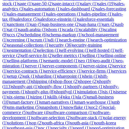
stock
(
1
)
sage
(
1
)
sage-50
(
2
)
sage-intacct
(
1
)
salary
(
1
)
sales
(
19
)
sales-
analytics
(
3
)
sales-automation
(
1
)
sales-dashboard
(
2
)
sales-forecasting
(
1
)
sales-management
(
1
)
sales-operations
(
1
)
sales-pipeline
(
1
)
sales-
tax
(
8
)
salesforce
(
5
)
salesforce-einstein
(
1
)
salesforce-essentials
(
1
)
sanctions
(
1
)
sap
(
5
)
sap-business-one
(
2
)
sap-hana
(
1
)
sars
(
2
)
sasb
(
1
)
sat
(
1
)
saudi-arabia
(
3
)
sbom
(
1
)
scada
(
1
)
scalability
(
3
)
scaling
(
9
)
sccs
(
2
)
scheduling
(
6
)
schema-markup
(
1
)
school-management
(
1
)
screening
(
1
)
scrum
(
1
)
sdi
(
1
)
search-engine
(
1
)
search-optimization
(
2
)
seasonal-collections
(
1
)
security
(
36
)
security-training
(
1
)
segmentation
(
2
)
selection
(
1
)
self-evolving
(
1
)
self-hosted
(
1
)
self-
service
(
2
)
self-service-bi
(
2
)
seller-metrics
(
1
)
selling
(
1
)
selling-online
(
1
)
selling-platforms
(
1
)
semantic-model
(
1
)
seo
(
16
)
seo-audit
(
1
)
seo-
migration
(
1
)
server
(
1
)
server-components
(
1
)
server-sizing
(
2
)
service
(
1
)
service-contracts
(
1
)
service-efficiency
(
1
)
service-firms
(
1
)
services
(
1
)
setup
(
2
)
sgk
(
1
)
sharding
(
1
)
sharepoint
(
1
)
shein
(
1
)
shift-
management
(
3
)
shipping
(
4
)
shop-floor
(
2
)
shopee
(
2
)
shopify
(
113
)
shopify-api
(
1
)
shopify-flow
(
1
)
shopify-partners
(
1
)
shopify-
payments
(
1
)
shopify-plus
(
8
)
shopifyql
(
1
)
simulation
(
3
)
sis
(
1
)
sisense
(
1
)
six-sigma
(
1
)
sizing
(
1
)
skills
(
4
)
sku
(
1
)
sla
(
5
)
small-business
(
10
)
smart-factory
(
1
)
smart-narratives
(
1
)
smart-warehouse
(
1
)
smb
(
9
)
sms-marketing
(
5
)
snapshots
(
1
)
snowflake
(
1
)
soc2
(
5
)
social-
commerce
(
5
)
software
(
4
)
software-comparison
(
1
)
software-
development
(
1
)
software-selection
(
2
)
software-stack
(
1
)
solar-energy
(
1
)
solutions
(
1
)
sop
(
2
)
south-africa
(
3
)
south-asia
(
1
)
south-korea
(
1
)
southeast-asia
(
2
)
spc
(
1
)
specialty
(
1
)
speed
(
1
)
speed-optimization