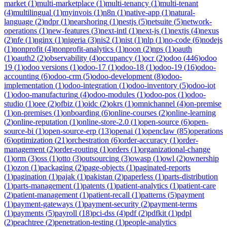
market
(
1
)
multi-marketplace
(
1
)
multi-tenancy
(
1
)
multi-tenant
(
4
)
multilingual
(
1
)
myinvois
(
1
)
n8n
(
1
)
native-app
(
1
)
natural-
language
(
2
)
ndpr
(
1
)
nearshoring
(
1
)
nestjs
(
5
)
netsuite
(
5
)
network-
operations
(
1
)
new-features
(
3
)
next-intl
(
1
)
next-js
(
1
)
nextjs
(
4
)
nexus
(
2
)
nfe
(
1
)
nginx
(
1
)
nigeria
(
3
)
nis2
(
1
)
nist
(
1
)
nlp
(
1
)
no-code
(
6
)
nodejs
(
1
)
nonprofit
(
4
)
nonprofit-analytics
(
1
)
noon
(
2
)
nps
(
1
)
oauth
(
1
)
oauth2
(
2
)
observability
(
4
)
occupancy
(
1
)
ocr
(
2
)
odoo
(
446
)
odoo
19
(
1
)
odoo versions
(
1
)
odoo-17
(
1
)
odoo-18
(
1
)
odoo-19
(
16
)
odoo-
accounting
(
6
)
odoo-crm
(
5
)
odoo-development
(
8
)
odoo-
implementation
(
1
)
odoo-integration
(
1
)
odoo-inventory
(
5
)
odoo-iot
(
1
)
odoo-manufacturing
(
4
)
odoo-modules
(
1
)
odoo-pos
(
1
)
odoo-
studio
(
1
)
oee
(
2
)
ofbiz
(
1
)
oidc
(
2
)
okrs
(
1
)
omnichannel
(
4
)
on-premise
(
1
)
on-premises
(
1
)
onboarding
(
6
)
online-courses
(
2
)
online-learning
(
2
)
online-reputation
(
1
)
online-store-2.0
(
1
)
open-source
(
6
)
open-
source-bi
(
1
)
open-source-erp
(
13
)
openai
(
1
)
openclaw
(
85
)
operations
(
6
)
optimization
(
21
)
orchestration
(
6
)
order-accuracy
(
1
)
order-
management
(
2
)
order-routing
(
1
)
orders
(
1
)
organizational-change
(
1
)
orm
(
3
)
oss
(
1
)
otto
(
3
)
outsourcing
(
3
)
owasp
(
1
)
owl
(
2
)
ownership
(
1
)
ozon
(
1
)
packaging
(
2
)
page-objects
(
1
)
paginated-reports
(
1
)
pagination
(
1
)
pajak
(
1
)
pakistan
(
2
)
paperless
(
1
)
parts-distribution
(
1
)
parts-management
(
1
)
patents
(
1
)
patient-analytics
(
1
)
patient-care
(
2
)
patient-management
(
1
)
patient-recall
(
1
)
patterns
(
5
)
payment
(
1
)
payment-gateways
(
1
)
payment-security
(
2
)
payment-terms
(
1
)
payments
(
5
)
payroll
(
18
)
pci-dss
(
4
)
pdf
(
2
)
pdfkit
(
1
)
pdpl
(
2
)
peachtree
(
2
)
penetration-testing
(
1
)
people-analytics