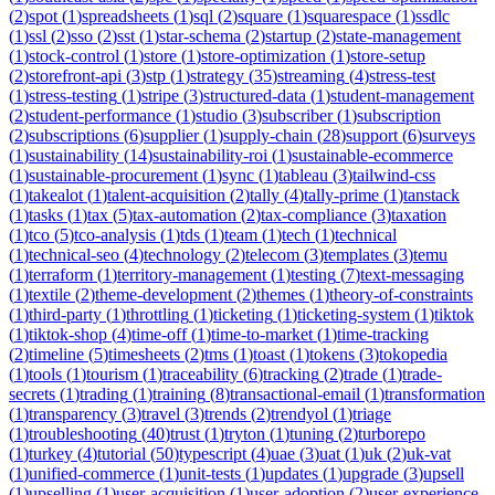
(
2
)
spot
(
1
)
spreadsheets
(
1
)
sql
(
2
)
square
(
1
)
squarespace
(
1
)
ssdlc
(
1
)
ssl
(
2
)
sso
(
2
)
sst
(
1
)
star-schema
(
2
)
startup
(
2
)
state-management
(
1
)
stock-control
(
1
)
store
(
1
)
store-optimization
(
1
)
store-setup
(
2
)
storefront-api
(
3
)
stp
(
1
)
strategy
(
35
)
streaming
(
4
)
stress-test
(
1
)
stress-testing
(
1
)
stripe
(
3
)
structured-data
(
1
)
student-management
(
2
)
student-performance
(
1
)
studio
(
3
)
subscriber
(
1
)
subscription
(
2
)
subscriptions
(
6
)
supplier
(
1
)
supply-chain
(
28
)
support
(
6
)
surveys
(
1
)
sustainability
(
14
)
sustainability-roi
(
1
)
sustainable-ecommerce
(
1
)
sustainable-procurement
(
1
)
sync
(
1
)
tableau
(
3
)
tailwind-css
(
1
)
takealot
(
1
)
talent-acquisition
(
2
)
tally
(
4
)
tally-prime
(
1
)
tanstack
(
1
)
tasks
(
1
)
tax
(
5
)
tax-automation
(
2
)
tax-compliance
(
3
)
taxation
(
1
)
tco
(
5
)
tco-analysis
(
1
)
tds
(
1
)
team
(
1
)
tech
(
1
)
technical
(
1
)
technical-seo
(
4
)
technology
(
2
)
telecom
(
3
)
templates
(
3
)
temu
(
1
)
terraform
(
1
)
territory-management
(
1
)
testing
(
7
)
text-messaging
(
1
)
textile
(
2
)
theme-development
(
2
)
themes
(
1
)
theory-of-constraints
(
1
)
third-party
(
1
)
throttling
(
1
)
ticketing
(
1
)
ticketing-system
(
1
)
tiktok
(
1
)
tiktok-shop
(
4
)
time-off
(
1
)
time-to-market
(
1
)
time-tracking
(
2
)
timeline
(
5
)
timesheets
(
2
)
tms
(
1
)
toast
(
1
)
tokens
(
3
)
tokopedia
(
1
)
tools
(
1
)
tourism
(
1
)
traceability
(
6
)
tracking
(
2
)
trade
(
1
)
trade-
secrets
(
1
)
trading
(
1
)
training
(
8
)
transactional-email
(
1
)
transformation
(
1
)
transparency
(
3
)
travel
(
3
)
trends
(
2
)
trendyol
(
1
)
triage
(
1
)
troubleshooting
(
40
)
trust
(
1
)
tryton
(
1
)
tuning
(
2
)
turborepo
(
1
)
turkey
(
4
)
tutorial
(
50
)
typescript
(
4
)
uae
(
3
)
uat
(
1
)
uk
(
2
)
uk-vat
(
1
)
unified-commerce
(
1
)
unit-tests
(
1
)
updates
(
1
)
upgrade
(
3
)
upsell
(
1
)
upselling
(
1
)
user-acquisition
(
1
)
user-adoption
(
2
)
user-experience