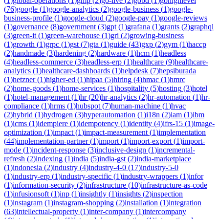
(
1
)
global-operations
(
1
)
gmp
(
2
)
go-live
(
2
)
gobd
(
1
)
gohighlevel
(
76
)
google
(
1
)
google-analytics
(
2
)
google-business
(
1
)
google-
business-profile
(
1
)
google-cloud
(
2
)
google-pay
(
1
)
google-reviews
(
1
)
governance
(
8
)
government
(
3
)
gpt
(
1
)
grafana
(
1
)
grants
(
2
)
graphql
(
3
)
green-it
(
1
)
green-warehouse
(
1
)
gri
(
2
)
growing-business
(
1
)
growth
(
1
)
grpc
(
1
)
gst
(
7
)
gta
(
1
)
guide
(
43
)
gxp
(
2
)
gym
(
1
)
haccp
(
2
)
handmade
(
3
)
hardening
(
2
)
hardware
(
1
)
hcm
(
1
)
headless
(
4
)
headless-commerce
(
3
)
headless-erp
(
1
)
healthcare
(
9
)
healthcare-
analytics
(
1
)
healthcare-dashboards
(
1
)
helpdesk
(
7
)
hepsiburada
(
1
)
hetzner
(
1
)
higher-ed
(
1
)
hipaa
(
5
)
hiring
(
4
)
hmac
(
1
)
hmrc
(
2
)
home-goods
(
1
)
home-services
(
1
)
hospitality
(
5
)
hosting
(
3
)
hotel
(
1
)
hotel-management
(
1
)
hr
(
20
)
hr-analytics
(
2
)
hr-automation
(
1
)
hr-
compliance
(
1
)
hrms
(
1
)
hubspot
(
7
)
human-machine
(
1
)
hvac
(
2
)
hybrid
(
1
)
hydrogen
(
3
)
hyperautomation
(
1
)
i18n
(
2
)
iam
(
1
)
ibm
(
1
)
icms
(
1
)
idempiere
(
1
)
idempotency
(
1
)
identity
(
4
)
ifrs-15
(
1
)
image-
optimization
(
1
)
impact
(
1
)
impact-measurement
(
1
)
implementation
(
44
)
implementation-partner
(
1
)
import
(
1
)
import-export
(
1
)
import-
mode
(
1
)
incident-response
(
3
)
inclusive-design
(
1
)
incremental-
refresh
(
2
)
indexing
(
1
)
india
(
5
)
india-gst
(
2
)
india-marketplace
(
1
)
indonesia
(
2
)
industry
(
4
)
industry-4-0
(
17
)
industry-5-0
(
1
)
industry-erp
(
1
)
industry-specific
(
1
)
industry-wrappers
(
1
)
infor
(
1
)
information-security
(
2
)
infrastructure
(
10
)
infrastructure-as-code
(
1
)
infusionsoft
(
1
)
inp
(
1
)
insightly
(
1
)
insights
(
2
)
inspection
(
1
)
instagram
(
1
)
instagram-shopping
(
2
)
installation
(
1
)
integration
(
63
)
intellectual-property
(
1
)
inter-company
(
1
)
intercompany