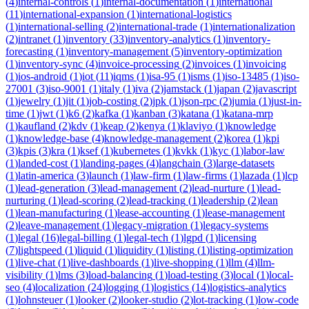
(
4
)
internal-controls
(
1
)
internal-documentation
(
1
)
international
(
11
)
international-expansion
(
1
)
international-logistics
(
1
)
international-selling
(
2
)
international-trade
(
1
)
internationalization
(
2
)
intranet
(
1
)
inventory
(
33
)
inventory-analytics
(
1
)
inventory-
forecasting
(
1
)
inventory-management
(
5
)
inventory-optimization
(
1
)
inventory-sync
(
4
)
invoice-processing
(
2
)
invoices
(
1
)
invoicing
(
1
)
ios-android
(
1
)
iot
(
11
)
iqms
(
1
)
isa-95
(
1
)
isms
(
1
)
iso-13485
(
1
)
iso-
27001
(
3
)
iso-9001
(
1
)
italy
(
1
)
iva
(
2
)
jamstack
(
1
)
japan
(
2
)
javascript
(
1
)
jewelry
(
1
)
jit
(
1
)
job-costing
(
2
)
jpk
(
1
)
json-rpc
(
2
)
jumia
(
1
)
just-in-
time
(
1
)
jwt
(
1
)
k6
(
2
)
kafka
(
1
)
kanban
(
3
)
katana
(
1
)
katana-mrp
(
1
)
kaufland
(
2
)
kdv
(
1
)
keap
(
2
)
kenya
(
1
)
klaviyo
(
1
)
knowledge
(
1
)
knowledge-base
(
4
)
knowledge-management
(
2
)
korea
(
1
)
kpi
(
3
)
kpis
(
3
)
kra
(
1
)
ksef
(
1
)
kubernetes
(
1
)
kvkk
(
1
)
kyc
(
1
)
labor-law
(
1
)
landed-cost
(
1
)
landing-pages
(
4
)
langchain
(
3
)
large-datasets
(
1
)
latin-america
(
3
)
launch
(
1
)
law-firm
(
1
)
law-firms
(
1
)
lazada
(
1
)
lcp
(
1
)
lead-generation
(
3
)
lead-management
(
2
)
lead-nurture
(
1
)
lead-
nurturing
(
1
)
lead-scoring
(
2
)
lead-tracking
(
1
)
leadership
(
2
)
lean
(
1
)
lean-manufacturing
(
1
)
lease-accounting
(
1
)
lease-management
(
2
)
leave-management
(
1
)
legacy-migration
(
1
)
legacy-systems
(
1
)
legal
(
16
)
legal-billing
(
1
)
legal-tech
(
1
)
lgpd
(
1
)
licensing
(
7
)
lightspeed
(
1
)
liquid
(
1
)
liquidity
(
1
)
listing
(
1
)
listing-optimization
(
1
)
live-chat
(
1
)
live-dashboards
(
1
)
live-shopping
(
1
)
llm
(
4
)
llm-
visibility
(
1
)
lms
(
3
)
load-balancing
(
1
)
load-testing
(
3
)
local
(
1
)
local-
seo
(
4
)
localization
(
24
)
logging
(
1
)
logistics
(
14
)
logistics-analytics
(
1
)
lohnsteuer
(
1
)
looker
(
2
)
looker-studio
(
2
)
lot-tracking
(
1
)
low-code