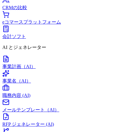
CRMの比較
eコマースプラットフォーム
会計ソフト
AI とジェネレーター
事業計画（AI）
事業名（AI）
職務内容 (AI)
メールテンプレート（AI）
RFP ジェネレーター (AI)