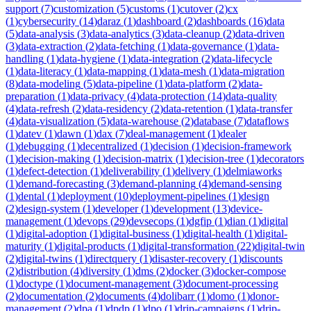
support
(
7
)
customization
(
5
)
customs
(
1
)
cutover
(
2
)
cx
(
1
)
cybersecurity
(
14
)
daraz
(
1
)
dashboard
(
2
)
dashboards
(
16
)
data
(
5
)
data-analysis
(
3
)
data-analytics
(
3
)
data-cleanup
(
2
)
data-driven
(
3
)
data-extraction
(
2
)
data-fetching
(
1
)
data-governance
(
1
)
data-
handling
(
1
)
data-hygiene
(
1
)
data-integration
(
2
)
data-lifecycle
(
1
)
data-literacy
(
1
)
data-mapping
(
1
)
data-mesh
(
1
)
data-migration
(
8
)
data-modeling
(
5
)
data-pipeline
(
1
)
data-platform
(
2
)
data-
preparation
(
1
)
data-privacy
(
4
)
data-protection
(
14
)
data-quality
(
4
)
data-refresh
(
2
)
data-residency
(
2
)
data-retention
(
1
)
data-transfer
(
4
)
data-visualization
(
5
)
data-warehouse
(
2
)
database
(
7
)
dataflows
(
1
)
datev
(
1
)
dawn
(
1
)
dax
(
7
)
deal-management
(
1
)
dealer
(
1
)
debugging
(
1
)
decentralized
(
1
)
decision
(
1
)
decision-framework
(
1
)
decision-making
(
1
)
decision-matrix
(
1
)
decision-tree
(
1
)
decorators
(
1
)
defect-detection
(
1
)
deliverability
(
1
)
delivery
(
1
)
delmiaworks
(
1
)
demand-forecasting
(
3
)
demand-planning
(
4
)
demand-sensing
(
1
)
dental
(
1
)
deployment
(
10
)
deployment-pipelines
(
1
)
design
(
2
)
design-system
(
1
)
developer
(
1
)
development
(
13
)
device-
management
(
1
)
devops
(
29
)
devsecops
(
1
)
dgfip
(
1
)
dian
(
1
)
digital
(
1
)
digital-adoption
(
1
)
digital-business
(
1
)
digital-health
(
1
)
digital-
maturity
(
1
)
digital-products
(
1
)
digital-transformation
(
22
)
digital-twin
(
2
)
digital-twins
(
1
)
directquery
(
1
)
disaster-recovery
(
1
)
discounts
(
2
)
distribution
(
4
)
diversity
(
1
)
dms
(
2
)
docker
(
3
)
docker-compose
(
1
)
doctype
(
1
)
document-management
(
3
)
document-processing
(
2
)
documentation
(
2
)
documents
(
4
)
dolibarr
(
1
)
domo
(
1
)
donor-
management
(
2
)
dpa
(
1
)
dpdp
(
1
)
dpo
(
1
)
drip-campaigns
(
1
)
drip-