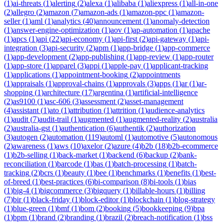
(
1
)
ai-threats
(
1
)
alerting
(
2
)
alexa
(
1
)
alibaba
(
1
)
aliexpress
(
1
)
all-in-one
(
2
)
allegro
(
2
)
amazon
(
7
)
amazon-ads
(
1
)
amazon-ppc
(
1
)
amazon-
seller
(
1
)
aml
(
1
)
analytics
(
40
)
announcement
(
1
)
anomaly-detection
(
1
)
answer-engine-optimization
(
1
)
aov
(
1
)
ap-automation
(
1
)
apache
(
1
)
apcs
(
1
)
api
(
22
)
api-economy
(
1
)
api-first
(
2
)
api-gateway
(
1
)
api-
integration
(
3
)
api-security
(
2
)
apm
(
1
)
app-bridge
(
1
)
app-commerce
(
1
)
app-development
(
2
)
app-publishing
(
1
)
app-review
(
1
)
app-router
(
1
)
app-store
(
1
)
apparel
(
3
)
appi
(
1
)
apple-pay
(
1
)
applicant-tracking
(
1
)
applications
(
1
)
appointment-booking
(
2
)
appointments
(
1
)
appraisals
(
1
)
approval-chains
(
1
)
approvals
(
3
)
apps
(
1
)
ar
(
1
)
ar-
shopping
(
1
)
architecture
(
17
)
argentina
(
1
)
artificial-intelligence
(
2
)
as9100
(
1
)
asc-606
(
3
)
assessment
(
2
)
asset-management
(
4
)
assistant
(
1
)
ato
(
1
)
attribution
(
1
)
attrition
(
1
)
audience-analytics
(
1
)
audit
(
7
)
audit-trail
(
1
)
augmented
(
1
)
augmented-reality
(
2
)
australia
(
2
)
australia-gst
(
1
)
authentication
(
6
)
authentik
(
2
)
authorization
(
3
)
autogen
(
2
)
automation
(
119
)
automl
(
1
)
automotive
(
5
)
autonomous
(
2
)
awareness
(
1
)
aws
(
10
)
axelor
(
2
)
azure
(
4
)
b2b
(
18
)
b2b-ecommerce
(
1
)
b2b-selling
(
1
)
back-market
(
1
)
backend
(
6
)
backup
(
2
)
bank-
reconciliation
(
1
)
barcode
(
1
)
bas
(
1
)
batch-processing
(
1
)
batch-
tracking
(
2
)
bcrs
(
1
)
beauty
(
1
)
bee
(
1
)
benchmarks
(
1
)
benefits
(
1
)
best-
of-breed
(
1
)
best-practices
(
6
)
bi-comparison
(
8
)
bi-tools
(
1
)
bias
(
1
)
big-4
(
1
)
bigcommerce
(
3
)
bigquery
(
1
)
billable-hours
(
1
)
billing
(
7
)
bir
(
1
)
black-friday
(
1
)
block-editor
(
1
)
blockchain
(
1
)
blog-strategy
(
1
)
blue-green
(
1
)
bmf
(
1
)
bom
(
2
)
booking
(
5
)
bookkeeping
(
9
)
bpa
(
1
)
bpm
(
1
)
brand
(
2
)
branding
(
1
)
brazil
(
2
)
breach-notification
(
1
)
bss