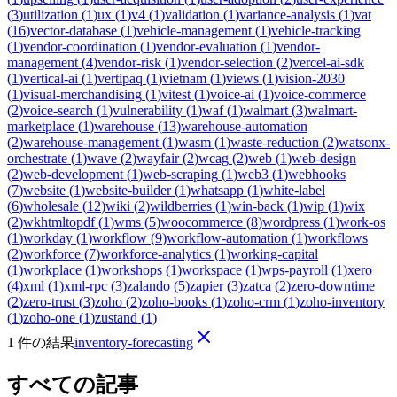
(
3
)
utilization
(
1
)
ux
(
1
)
v4
(
1
)
validation
(
1
)
variance-analysis
(
1
)
vat
(
16
)
vector-database
(
1
)
vehicle-management
(
1
)
vehicle-tracking
(
1
)
vendor-coordination
(
1
)
vendor-evaluation
(
1
)
vendor-
management
(
4
)
vendor-risk
(
1
)
vendor-selection
(
2
)
vercel-ai-sdk
(
1
)
vertical-ai
(
1
)
vertipaq
(
1
)
vietnam
(
1
)
views
(
1
)
vision-2030
(
1
)
visual-merchandising
(
1
)
vitest
(
1
)
voice-ai
(
1
)
voice-commerce
(
2
)
voice-search
(
1
)
vulnerability
(
1
)
waf
(
1
)
walmart
(
3
)
walmart-
marketplace
(
1
)
warehouse
(
13
)
warehouse-automation
(
2
)
warehouse-management
(
1
)
wasm
(
1
)
waste-reduction
(
2
)
watsonx-
orchestrate
(
1
)
wave
(
2
)
wayfair
(
2
)
wcag
(
2
)
web
(
1
)
web-design
(
2
)
web-development
(
1
)
web-scraping
(
1
)
web3
(
1
)
webhooks
(
7
)
website
(
1
)
website-builder
(
1
)
whatsapp
(
1
)
white-label
(
6
)
wholesale
(
12
)
wiki
(
2
)
wildberries
(
1
)
win-back
(
1
)
wip
(
1
)
wix
(
2
)
wkhtmltopdf
(
1
)
wms
(
5
)
woocommerce
(
8
)
wordpress
(
1
)
work-os
(
1
)
workday
(
1
)
workflow
(
9
)
workflow-automation
(
1
)
workflows
(
2
)
workforce
(
7
)
workforce-analytics
(
1
)
working-capital
(
1
)
workplace
(
1
)
workshops
(
1
)
workspace
(
1
)
wps-payroll
(
1
)
xero
(
4
)
xml
(
1
)
xml-rpc
(
3
)
zalando
(
5
)
zapier
(
3
)
zatca
(
2
)
zero-downtime
(
2
)
zero-trust
(
3
)
zoho
(
2
)
zoho-books
(
1
)
zoho-crm
(
1
)
zoho-inventory
(
1
)
zoho-one
(
1
)
zustand
(
1
)
1 件の結果
inventory-forecasting
すべての記事