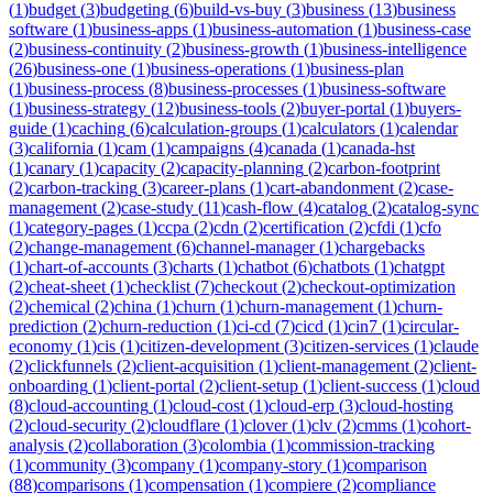
(
1
)
budget
(
3
)
budgeting
(
6
)
build-vs-buy
(
3
)
business
(
13
)
business
software
(
1
)
business-apps
(
1
)
business-automation
(
1
)
business-case
(
2
)
business-continuity
(
2
)
business-growth
(
1
)
business-intelligence
(
26
)
business-one
(
1
)
business-operations
(
1
)
business-plan
(
1
)
business-process
(
8
)
business-processes
(
1
)
business-software
(
1
)
business-strategy
(
12
)
business-tools
(
2
)
buyer-portal
(
1
)
buyers-
guide
(
1
)
caching
(
6
)
calculation-groups
(
1
)
calculators
(
1
)
calendar
(
3
)
california
(
1
)
cam
(
1
)
campaigns
(
4
)
canada
(
1
)
canada-hst
(
1
)
canary
(
1
)
capacity
(
2
)
capacity-planning
(
2
)
carbon-footprint
(
2
)
carbon-tracking
(
3
)
career-plans
(
1
)
cart-abandonment
(
2
)
case-
management
(
2
)
case-study
(
11
)
cash-flow
(
4
)
catalog
(
2
)
catalog-sync
(
1
)
category-pages
(
1
)
ccpa
(
2
)
cdn
(
2
)
certification
(
2
)
cfdi
(
1
)
cfo
(
2
)
change-management
(
6
)
channel-manager
(
1
)
chargebacks
(
1
)
chart-of-accounts
(
3
)
charts
(
1
)
chatbot
(
6
)
chatbots
(
1
)
chatgpt
(
2
)
cheat-sheet
(
1
)
checklist
(
7
)
checkout
(
2
)
checkout-optimization
(
2
)
chemical
(
2
)
china
(
1
)
churn
(
1
)
churn-management
(
1
)
churn-
prediction
(
2
)
churn-reduction
(
1
)
ci-cd
(
7
)
cicd
(
1
)
cin7
(
1
)
circular-
economy
(
1
)
cis
(
1
)
citizen-development
(
3
)
citizen-services
(
1
)
claude
(
2
)
clickfunnels
(
2
)
client-acquisition
(
1
)
client-management
(
2
)
client-
onboarding
(
1
)
client-portal
(
2
)
client-setup
(
1
)
client-success
(
1
)
cloud
(
8
)
cloud-accounting
(
1
)
cloud-cost
(
1
)
cloud-erp
(
3
)
cloud-hosting
(
2
)
cloud-security
(
2
)
cloudflare
(
1
)
clover
(
1
)
clv
(
2
)
cmms
(
1
)
cohort-
analysis
(
2
)
collaboration
(
3
)
colombia
(
1
)
commission-tracking
(
1
)
community
(
3
)
company
(
1
)
company-story
(
1
)
comparison
(
88
)
comparisons
(
1
)
compensation
(
1
)
compiere
(
2
)
compliance