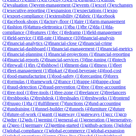
(
2
)
evaluation
(
3
)
event-management
(
2
)
events
(
1
)
excel
(
3
)
exchanges
(
1
)
executive-reporting
(
1
)
expansion
(
1
)
expectations
(
1
)
expo
(
1
)
export-compliance
(
1
)
extensibility
(
2
)
fabric
(
1
)
facebook
(
1
)
facebook-shops
(
1
)
factory-floor
(
1
)
faire
(
1
)
farm-management
(
1
)
fashion
(
6
)
fattura-elettronica
(
1
)
fba
(
1
)
fbr
(
2
)
fda
(
1
)
fda-
compliance
(
3
)
features
(
1
)
fec
(
1
)
fedramp
(
1
)
field-management
(
1
)
field-service
(
1
)
fill-rate
(
1
)
finance
(
10
)
financial-analysis
(
2
)
financial-analytics
(
2
)
financial-close
(
2
)
financial-crime
(
1
)
financial-dashboard
(
1
)
financial-management
(
1
)
financial-metrics
(
1
)
financial-planning
(
1
)
financial-projections
(
1
)
financial-reporting
(
4
)
financial-reports
(
2
)
financial-services
(
3
)
fine-tuning
(
1
)
fintech
(
3
)
firewall
(
1
)
firs
(
2
)
fishbowl
(
1
)
fitment-data
(
1
)
fitness
(
1
)
fleet
(
1
)
fleet-management
(
1
)
flipkart
(
2
)
food-beverage
(
4
)
food-cost
(
1
)
food-manufacturing
(
1
)
food-safety
(
1
)
forecasting
(
9
)
forex
(
1
)
formulas
(
1
)
framework
(
2
)
france
(
1
)
frappe
(
4
)
frappe-cloud
(
1
)
fraud-detection
(
2
)
fraud-prevention
(
2
)
free
(
1
)
free-accounting
(
1
)
free-tool
(
1
)
free-tools
(
1
)
free-zone
(
1
)
freelancer
(
2
)
freelancers
(
1
)
freshbooks
(
2
)
freshdesk
(
1
)
freshsales
(
1
)
freshworks
(
1
)
frontend
(
3
)
fruugo
(
1
)
fta
(
1
)
fulfillment
(
7
)
functions
(
2
)
fund-accounting
(
2
)
fundraising
(
1
)
funnel-builder
(
2
)
funnels
(
4
)
furniture
(
2
)
future
(
3
)
future-of-work
(
1
)
gantt
(
1
)
gateway
(
1
)
gateways
(
1
)
gcc
(
1
)
gcp
(
2
)
gdpr
(
12
)
gds
(
1
)
gemini
(
1
)
general-ai
(
1
)
generation
(
1
)
generative-
ai
(
2
)
geo
(
1
)
germany
(
23
)
getting-started
(
1
)
github-actions
(
3
)
global
(
3
)
global-compliance
(
1
)
global-ecommerce
(
1
)
global-expansion