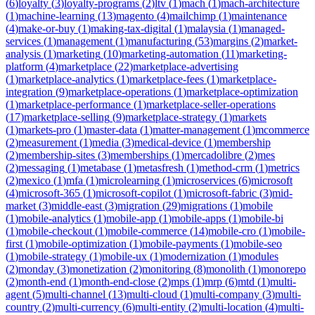
(
6
)
loyalty
(
3
)
loyalty-programs
(
2
)
ltv
(
1
)
mach
(
1
)
mach-architecture
(
1
)
machine-learning
(
13
)
magento
(
4
)
mailchimp
(
1
)
maintenance
(
4
)
make-or-buy
(
1
)
making-tax-digital
(
1
)
malaysia
(
1
)
managed-
services
(
1
)
management
(
1
)
manufacturing
(
53
)
margins
(
2
)
market-
analysis
(
1
)
marketing
(
10
)
marketing-automation
(
11
)
marketing-
platform
(
4
)
marketplace
(
22
)
marketplace-advertising
(
1
)
marketplace-analytics
(
1
)
marketplace-fees
(
1
)
marketplace-
integration
(
9
)
marketplace-operations
(
1
)
marketplace-optimization
(
1
)
marketplace-performance
(
1
)
marketplace-seller-operations
(
17
)
marketplace-selling
(
9
)
marketplace-strategy
(
1
)
markets
(
1
)
markets-pro
(
1
)
master-data
(
1
)
matter-management
(
1
)
mcommerce
(
2
)
measurement
(
1
)
media
(
3
)
medical-device
(
1
)
membership
(
2
)
membership-sites
(
3
)
memberships
(
1
)
mercadolibre
(
2
)
mes
(
2
)
messaging
(
1
)
metabase
(
1
)
metasfresh
(
1
)
method-crm
(
1
)
metrics
(
2
)
mexico
(
1
)
mfa
(
1
)
microlearning
(
1
)
microservices
(
6
)
microsoft
(
4
)
microsoft-365
(
1
)
microsoft-copilot
(
1
)
microsoft-fabric
(
3
)
mid-
market
(
3
)
middle-east
(
3
)
migration
(
29
)
migrations
(
1
)
mobile
(
1
)
mobile-analytics
(
1
)
mobile-app
(
1
)
mobile-apps
(
1
)
mobile-bi
(
1
)
mobile-checkout
(
1
)
mobile-commerce
(
14
)
mobile-cro
(
1
)
mobile-
first
(
1
)
mobile-optimization
(
1
)
mobile-payments
(
1
)
mobile-seo
(
1
)
mobile-strategy
(
1
)
mobile-ux
(
1
)
modernization
(
1
)
modules
(
2
)
monday
(
3
)
monetization
(
2
)
monitoring
(
8
)
monolith
(
1
)
monorepo
(
2
)
month-end
(
1
)
month-end-close
(
2
)
mps
(
1
)
mrp
(
6
)
mtd
(
1
)
multi-
agent
(
5
)
multi-channel
(
13
)
multi-cloud
(
1
)
multi-company
(
3
)
multi-
country
(
2
)
multi-currency
(
6
)
multi-entity
(
2
)
multi-location
(
4
)
multi-