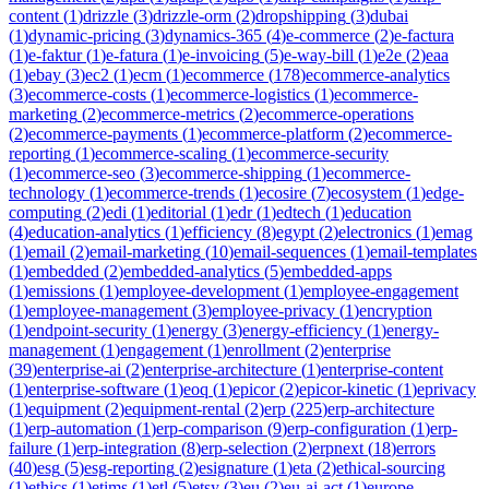
content
(
1
)
drizzle
(
3
)
drizzle-orm
(
2
)
dropshipping
(
3
)
dubai
(
1
)
dynamic-pricing
(
3
)
dynamics-365
(
4
)
e-commerce
(
2
)
e-factura
(
1
)
e-faktur
(
1
)
e-fatura
(
1
)
e-invoicing
(
5
)
e-way-bill
(
1
)
e2e
(
2
)
eaa
(
1
)
ebay
(
3
)
ec2
(
1
)
ecm
(
1
)
ecommerce
(
178
)
ecommerce-analytics
(
3
)
ecommerce-costs
(
1
)
ecommerce-logistics
(
1
)
ecommerce-
marketing
(
2
)
ecommerce-metrics
(
2
)
ecommerce-operations
(
2
)
ecommerce-payments
(
1
)
ecommerce-platform
(
2
)
ecommerce-
reporting
(
1
)
ecommerce-scaling
(
1
)
ecommerce-security
(
1
)
ecommerce-seo
(
3
)
ecommerce-shipping
(
1
)
ecommerce-
technology
(
1
)
ecommerce-trends
(
1
)
ecosire
(
7
)
ecosystem
(
1
)
edge-
computing
(
2
)
edi
(
1
)
editorial
(
1
)
edr
(
1
)
edtech
(
1
)
education
(
4
)
education-analytics
(
1
)
efficiency
(
8
)
egypt
(
2
)
electronics
(
1
)
emag
(
1
)
email
(
2
)
email-marketing
(
10
)
email-sequences
(
1
)
email-templates
(
1
)
embedded
(
2
)
embedded-analytics
(
5
)
embedded-apps
(
1
)
emissions
(
1
)
employee-development
(
1
)
employee-engagement
(
1
)
employee-management
(
3
)
employee-privacy
(
1
)
encryption
(
1
)
endpoint-security
(
1
)
energy
(
3
)
energy-efficiency
(
1
)
energy-
management
(
1
)
engagement
(
1
)
enrollment
(
2
)
enterprise
(
39
)
enterprise-ai
(
2
)
enterprise-architecture
(
1
)
enterprise-content
(
1
)
enterprise-software
(
1
)
eoq
(
1
)
epicor
(
2
)
epicor-kinetic
(
1
)
eprivacy
(
1
)
equipment
(
2
)
equipment-rental
(
2
)
erp
(
225
)
erp-architecture
(
1
)
erp-automation
(
1
)
erp-comparison
(
9
)
erp-configuration
(
1
)
erp-
failure
(
1
)
erp-integration
(
8
)
erp-selection
(
2
)
erpnext
(
18
)
errors
(
40
)
esg
(
5
)
esg-reporting
(
2
)
esignature
(
1
)
eta
(
2
)
ethical-sourcing
(
1
)
ethics
(
1
)
etims
(
1
)
etl
(
5
)
etsy
(
3
)
eu
(
2
)
eu-ai-act
(
1
)
europe