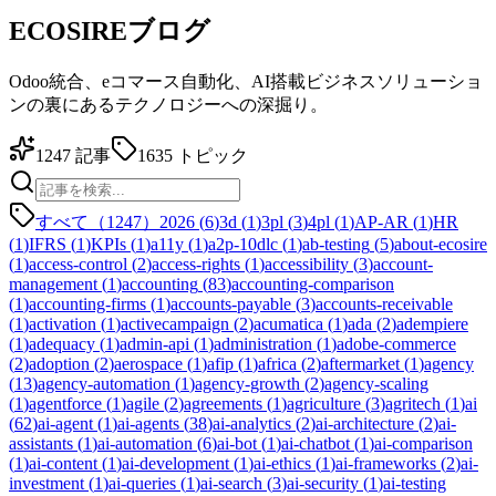
ECOSIREブログ
Odoo統合、eコマース自動化、AI搭載ビジネスソリューショ
ンの裏にあるテクノロジーへの深掘り。
1247
記事
1635
トピック
すべて（1247）
2026
(
6
)
3d
(
1
)
3pl
(
3
)
4pl
(
1
)
AP-AR
(
1
)
HR
(
1
)
IFRS
(
1
)
KPIs
(
1
)
a11y
(
1
)
a2p-10dlc
(
1
)
ab-testing
(
5
)
about-ecosire
(
1
)
access-control
(
2
)
access-rights
(
1
)
accessibility
(
3
)
account-
management
(
1
)
accounting
(
83
)
accounting-comparison
(
1
)
accounting-firms
(
1
)
accounts-payable
(
3
)
accounts-receivable
(
1
)
activation
(
1
)
activecampaign
(
2
)
acumatica
(
1
)
ada
(
2
)
adempiere
(
1
)
adequacy
(
1
)
admin-api
(
1
)
administration
(
1
)
adobe-commerce
(
2
)
adoption
(
2
)
aerospace
(
1
)
afip
(
1
)
africa
(
2
)
aftermarket
(
1
)
agency
(
13
)
agency-automation
(
1
)
agency-growth
(
2
)
agency-scaling
(
1
)
agentforce
(
1
)
agile
(
2
)
agreements
(
1
)
agriculture
(
3
)
agritech
(
1
)
ai
(
62
)
ai-agent
(
1
)
ai-agents
(
38
)
ai-analytics
(
2
)
ai-architecture
(
2
)
ai-
assistants
(
1
)
ai-automation
(
6
)
ai-bot
(
1
)
ai-chatbot
(
1
)
ai-comparison
(
1
)
ai-content
(
1
)
ai-development
(
1
)
ai-ethics
(
1
)
ai-frameworks
(
2
)
ai-
investment
(
1
)
ai-queries
(
1
)
ai-search
(
3
)
ai-security
(
1
)
ai-testing