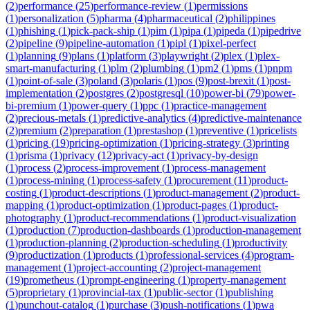
(
2
)
performance
(
25
)
performance-review
(
1
)
permissions
(
1
)
personalization
(
5
)
pharma
(
4
)
pharmaceutical
(
2
)
philippines
(
1
)
phishing
(
1
)
pick-pack-ship
(
1
)
pim
(
1
)
pipa
(
1
)
pipeda
(
1
)
pipedrive
(
2
)
pipeline
(
9
)
pipeline-automation
(
1
)
pipl
(
1
)
pixel-perfect
(
1
)
planning
(
9
)
plans
(
1
)
platform
(
3
)
playwright
(
2
)
plex
(
1
)
plex-
smart-manufacturing
(
1
)
plm
(
2
)
plumbing
(
1
)
pm2
(
1
)
pms
(
1
)
pnpm
(
1
)
point-of-sale
(
3
)
poland
(
3
)
polaris
(
1
)
pos
(
9
)
post-brexit
(
1
)
post-
implementation
(
2
)
postgres
(
2
)
postgresql
(
10
)
power-bi
(
79
)
power-
bi-premium
(
1
)
power-query
(
1
)
ppc
(
1
)
practice-management
(
2
)
precious-metals
(
1
)
predictive-analytics
(
4
)
predictive-maintenance
(
2
)
premium
(
2
)
preparation
(
1
)
prestashop
(
1
)
preventive
(
1
)
pricelists
(
1
)
pricing
(
19
)
pricing-optimization
(
1
)
pricing-strategy
(
3
)
printing
(
1
)
prisma
(
1
)
privacy
(
12
)
privacy-act
(
1
)
privacy-by-design
(
1
)
process
(
2
)
process-improvement
(
1
)
process-management
(
1
)
process-mining
(
1
)
process-safety
(
1
)
procurement
(
11
)
product-
costing
(
1
)
product-descriptions
(
1
)
product-management
(
2
)
product-
mapping
(
1
)
product-optimization
(
1
)
product-pages
(
1
)
product-
photography
(
1
)
product-recommendations
(
1
)
product-visualization
(
1
)
production
(
7
)
production-dashboards
(
1
)
production-management
(
1
)
production-planning
(
2
)
production-scheduling
(
1
)
productivity
(
9
)
productization
(
1
)
products
(
1
)
professional-services
(
4
)
program-
management
(
1
)
project-accounting
(
2
)
project-management
(
19
)
prometheus
(
1
)
prompt-engineering
(
1
)
property-management
(
5
)
proprietary
(
1
)
provincial-tax
(
1
)
public-sector
(
1
)
publishing
(
1
)
punchout-catalog
(
1
)
purchase
(
3
)
push-notifications
(
1
)
pwa