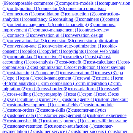
(
99
)
composable-commerce
(
2
)
composite-models
(
1
)
computer-vision
(
1
)
configuration
(
1
)
connector
(
8
)
connector-comparison
(
1
)
connectors
(
1
)
consolidation
(
3
)
construction
(
2
)
construction-
analytics
(
1
)
consultancy
(
2
)
consulting
(
3
)
containers
(
3
)
content
(
1
)
content-management
(
2
)
content-marketing
(
3
)
continuous-
improvement
(
1
)
contract-management
(
1
)
contract-review
(
1
)
contracts
(
3
)
conversation-ai
(
1
)
conversation-design
(
1
)
conversational-ai
(
3
)
conversion
(
8
)
conversion-optimization
(
7
)
conversion-rate
(
2
)
conversion-rate-optimization
(
1
)
cookie-
consent
(
1
)
copilot
(
1
)
copyleft
(
1
)
copyrights
(
1
)
core-web-vitals
(
5
)
corporate-tax
(
1
)
corrective
(
1
)
cosmetics
(
1
)
cost
(
4
)
cost-
accounting
(
1
)
cost-analysis
(
3
)
cost-benefit
(
2
)
cost-calculator
(
1
)
cost-
comparison
(
2
)
cost-optimization
(
5
)
cost-reduction
(
1
)
cost-savings
(
1
)
cost-tracking
(
2
)
coupang
(
1
)
course-creation
(
1
)
courses
(
3
)
cpa
(
1
)
cpq
(
1
)
cpra
(
1
)
credit-management
(
1
)
crewai
(
2
)
criteria
(
1
)
crm
(
44
)
crm-analytics
(
1
)
crm-comparison
(
5
)
crm-integration
(
2
)
crm-
migration
(
2
)
cro
(
2
)
cross-border
(
8
)
cross-platform
(
1
)
cross-sell
(
1
)
cross-selling
(
1
)
cryptography
(
1
)
csat
(
1
)
cspm
(
1
)
csrd
(
3
)
css
(
2
)
csv
(
1
)
culture
(
1
)
currency
(
1
)
custom-agents
(
1
)
custom-checkout
(
1
)
custom-development
(
1
)
custom-fields
(
1
)
custom-module
(
1
)
custom-orders
(
2
)
custom-skills
(
2
)
customer-analytics
(
2
)
customer-data
(
1
)
customer-engagement
(
3
)
customer-experience
(
5
)
customer-health
(
1
)
customer-journey
(
1
)
customer-lifetime-value
(
3
)
customer-retention
(
5
)
customer-satisfaction
(
1
)
customer-
segmentation
(
2
)
customer-service
(
7
)
customer-success
(
5
)
customer-