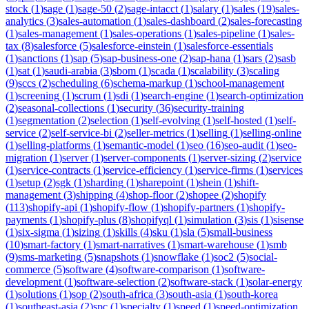
stock
(
1
)
sage
(
1
)
sage-50
(
2
)
sage-intacct
(
1
)
salary
(
1
)
sales
(
19
)
sales-
analytics
(
3
)
sales-automation
(
1
)
sales-dashboard
(
2
)
sales-forecasting
(
1
)
sales-management
(
1
)
sales-operations
(
1
)
sales-pipeline
(
1
)
sales-
tax
(
8
)
salesforce
(
5
)
salesforce-einstein
(
1
)
salesforce-essentials
(
1
)
sanctions
(
1
)
sap
(
5
)
sap-business-one
(
2
)
sap-hana
(
1
)
sars
(
2
)
sasb
(
1
)
sat
(
1
)
saudi-arabia
(
3
)
sbom
(
1
)
scada
(
1
)
scalability
(
3
)
scaling
(
9
)
sccs
(
2
)
scheduling
(
6
)
schema-markup
(
1
)
school-management
(
1
)
screening
(
1
)
scrum
(
1
)
sdi
(
1
)
search-engine
(
1
)
search-optimization
(
2
)
seasonal-collections
(
1
)
security
(
36
)
security-training
(
1
)
segmentation
(
2
)
selection
(
1
)
self-evolving
(
1
)
self-hosted
(
1
)
self-
service
(
2
)
self-service-bi
(
2
)
seller-metrics
(
1
)
selling
(
1
)
selling-online
(
1
)
selling-platforms
(
1
)
semantic-model
(
1
)
seo
(
16
)
seo-audit
(
1
)
seo-
migration
(
1
)
server
(
1
)
server-components
(
1
)
server-sizing
(
2
)
service
(
1
)
service-contracts
(
1
)
service-efficiency
(
1
)
service-firms
(
1
)
services
(
1
)
setup
(
2
)
sgk
(
1
)
sharding
(
1
)
sharepoint
(
1
)
shein
(
1
)
shift-
management
(
3
)
shipping
(
4
)
shop-floor
(
2
)
shopee
(
2
)
shopify
(
113
)
shopify-api
(
1
)
shopify-flow
(
1
)
shopify-partners
(
1
)
shopify-
payments
(
1
)
shopify-plus
(
8
)
shopifyql
(
1
)
simulation
(
3
)
sis
(
1
)
sisense
(
1
)
six-sigma
(
1
)
sizing
(
1
)
skills
(
4
)
sku
(
1
)
sla
(
5
)
small-business
(
10
)
smart-factory
(
1
)
smart-narratives
(
1
)
smart-warehouse
(
1
)
smb
(
9
)
sms-marketing
(
5
)
snapshots
(
1
)
snowflake
(
1
)
soc2
(
5
)
social-
commerce
(
5
)
software
(
4
)
software-comparison
(
1
)
software-
development
(
1
)
software-selection
(
2
)
software-stack
(
1
)
solar-energy
(
1
)
solutions
(
1
)
sop
(
2
)
south-africa
(
3
)
south-asia
(
1
)
south-korea
(
1
)
southeast-asia
(
2
)
spc
(
1
)
specialty
(
1
)
speed
(
1
)
speed-optimization