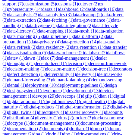
support
(
7
)
customization
(
5
)
customs
(
1
)
cutover
(
2
)
cx
(
1
)
cybersecurity
(
14
)
daraz
(
1
)
dashboard
(
2
)
dashboards
(
16
)
data
(
5
)
data-analysis
(
3
)
data-analytics
(
3
)
data-cleanup
(
2
)
data-driven
(
3
)
data-extraction
(
2
)
data-fetching
(
1
)
data-governance
(
1
)
data-
handling
(
1
)
data-hygiene
(
1
)
data-integration
(
2
)
data-lifecycle
(
1
)
data-literacy
(
1
)
data-mapping
(
1
)
data-mesh
(
1
)
data-migration
(
8
)
data-modeling
(
5
)
data-pipeline
(
1
)
data-platform
(
2
)
data-
preparation
(
1
)
data-privacy
(
4
)
data-protection
(
14
)
data-quality
(
4
)
data-refresh
(
2
)
data-residency
(
2
)
data-retention
(
1
)
data-transfer
(
4
)
data-visualization
(
5
)
data-warehouse
(
2
)
database
(
7
)
dataflows
(
1
)
datev
(
1
)
dawn
(
1
)
dax
(
7
)
deal-management
(
1
)
dealer
(
1
)
debugging
(
1
)
decentralized
(
1
)
decision
(
1
)
decision-framework
(
1
)
decision-making
(
1
)
decision-matrix
(
1
)
decision-tree
(
1
)
decorators
(
1
)
defect-detection
(
1
)
deliverability
(
1
)
delivery
(
1
)
delmiaworks
(
1
)
demand-forecasting
(
3
)
demand-planning
(
4
)
demand-sensing
(
1
)
dental
(
1
)
deployment
(
10
)
deployment-pipelines
(
1
)
design
(
2
)
design-system
(
1
)
developer
(
1
)
development
(
13
)
device-
management
(
1
)
devops
(
29
)
devsecops
(
1
)
dgfip
(
1
)
dian
(
1
)
digital
(
1
)
digital-adoption
(
1
)
digital-business
(
1
)
digital-health
(
1
)
digital-
maturity
(
1
)
digital-products
(
1
)
digital-transformation
(
22
)
digital-twin
(
2
)
digital-twins
(
1
)
directquery
(
1
)
disaster-recovery
(
1
)
discounts
(
2
)
distribution
(
4
)
diversity
(
1
)
dms
(
2
)
docker
(
3
)
docker-compose
(
1
)
doctype
(
1
)
document-management
(
3
)
document-processing
(
2
)
documentation
(
2
)
documents
(
4
)
dolibarr
(
1
)
domo
(
1
)
donor-
management
(
2
)
dpa
(
1
)
dpdp
(
1
)
dpo
(
1
)
drip-campaigns
(
1
)
drip-