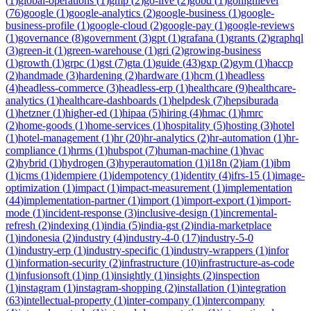
(
1
)
global-operations
(
1
)
gmp
(
2
)
go-live
(
2
)
gobd
(
1
)
gohighlevel
(
76
)
google
(
1
)
google-analytics
(
2
)
google-business
(
1
)
google-
business-profile
(
1
)
google-cloud
(
2
)
google-pay
(
1
)
google-reviews
(
1
)
governance
(
8
)
government
(
3
)
gpt
(
1
)
grafana
(
1
)
grants
(
2
)
graphql
(
3
)
green-it
(
1
)
green-warehouse
(
1
)
gri
(
2
)
growing-business
(
1
)
growth
(
1
)
grpc
(
1
)
gst
(
7
)
gta
(
1
)
guide
(
43
)
gxp
(
2
)
gym
(
1
)
haccp
(
2
)
handmade
(
3
)
hardening
(
2
)
hardware
(
1
)
hcm
(
1
)
headless
(
4
)
headless-commerce
(
3
)
headless-erp
(
1
)
healthcare
(
9
)
healthcare-
analytics
(
1
)
healthcare-dashboards
(
1
)
helpdesk
(
7
)
hepsiburada
(
1
)
hetzner
(
1
)
higher-ed
(
1
)
hipaa
(
5
)
hiring
(
4
)
hmac
(
1
)
hmrc
(
2
)
home-goods
(
1
)
home-services
(
1
)
hospitality
(
5
)
hosting
(
3
)
hotel
(
1
)
hotel-management
(
1
)
hr
(
20
)
hr-analytics
(
2
)
hr-automation
(
1
)
hr-
compliance
(
1
)
hrms
(
1
)
hubspot
(
7
)
human-machine
(
1
)
hvac
(
2
)
hybrid
(
1
)
hydrogen
(
3
)
hyperautomation
(
1
)
i18n
(
2
)
iam
(
1
)
ibm
(
1
)
icms
(
1
)
idempiere
(
1
)
idempotency
(
1
)
identity
(
4
)
ifrs-15
(
1
)
image-
optimization
(
1
)
impact
(
1
)
impact-measurement
(
1
)
implementation
(
44
)
implementation-partner
(
1
)
import
(
1
)
import-export
(
1
)
import-
mode
(
1
)
incident-response
(
3
)
inclusive-design
(
1
)
incremental-
refresh
(
2
)
indexing
(
1
)
india
(
5
)
india-gst
(
2
)
india-marketplace
(
1
)
indonesia
(
2
)
industry
(
4
)
industry-4-0
(
17
)
industry-5-0
(
1
)
industry-erp
(
1
)
industry-specific
(
1
)
industry-wrappers
(
1
)
infor
(
1
)
information-security
(
2
)
infrastructure
(
10
)
infrastructure-as-code
(
1
)
infusionsoft
(
1
)
inp
(
1
)
insightly
(
1
)
insights
(
2
)
inspection
(
1
)
instagram
(
1
)
instagram-shopping
(
2
)
installation
(
1
)
integration
(
63
)
intellectual-property
(
1
)
inter-company
(
1
)
intercompany