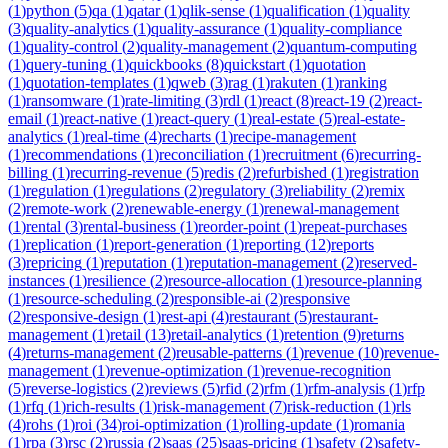
(
1
)
python
(
5
)
qa
(
1
)
qatar
(
1
)
qlik-sense
(
1
)
qualification
(
1
)
quality
(
3
)
quality-analytics
(
1
)
quality-assurance
(
1
)
quality-compliance
(
1
)
quality-control
(
2
)
quality-management
(
2
)
quantum-computing
(
1
)
query-tuning
(
1
)
quickbooks
(
8
)
quickstart
(
1
)
quotation
(
1
)
quotation-templates
(
1
)
qweb
(
3
)
rag
(
1
)
rakuten
(
1
)
ranking
(
1
)
ransomware
(
1
)
rate-limiting
(
3
)
rdl
(
1
)
react
(
8
)
react-19
(
2
)
react-
email
(
1
)
react-native
(
1
)
react-query
(
1
)
real-estate
(
5
)
real-estate-
analytics
(
1
)
real-time
(
4
)
recharts
(
1
)
recipe-management
(
1
)
recommendations
(
1
)
reconciliation
(
1
)
recruitment
(
6
)
recurring-
billing
(
1
)
recurring-revenue
(
5
)
redis
(
2
)
refurbished
(
1
)
registration
(
1
)
regulation
(
1
)
regulations
(
2
)
regulatory
(
3
)
reliability
(
2
)
remix
(
2
)
remote-work
(
2
)
renewable-energy
(
1
)
renewal-management
(
1
)
rental
(
3
)
rental-business
(
1
)
reorder-point
(
1
)
repeat-purchases
(
1
)
replication
(
1
)
report-generation
(
1
)
reporting
(
12
)
reports
(
3
)
repricing
(
1
)
reputation
(
1
)
reputation-management
(
2
)
reserved-
instances
(
1
)
resilience
(
2
)
resource-allocation
(
1
)
resource-planning
(
1
)
resource-scheduling
(
2
)
responsible-ai
(
2
)
responsive
(
2
)
responsive-design
(
1
)
rest-api
(
4
)
restaurant
(
5
)
restaurant-
management
(
1
)
retail
(
13
)
retail-analytics
(
1
)
retention
(
9
)
returns
(
4
)
returns-management
(
2
)
reusable-patterns
(
1
)
revenue
(
10
)
revenue-
management
(
1
)
revenue-optimization
(
1
)
revenue-recognition
(
5
)
reverse-logistics
(
2
)
reviews
(
5
)
rfid
(
2
)
rfm
(
1
)
rfm-analysis
(
1
)
rfp
(
1
)
rfq
(
1
)
rich-results
(
1
)
risk-management
(
7
)
risk-reduction
(
1
)
rls
(
4
)
rohs
(
1
)
roi
(
34
)
roi-optimization
(
1
)
rolling-update
(
1
)
romania
(
1
)
rpa
(
3
)
rsc
(
2
)
russia
(
2
)
saas
(
25
)
saas-pricing
(
1
)
safety
(
2
)
safety-