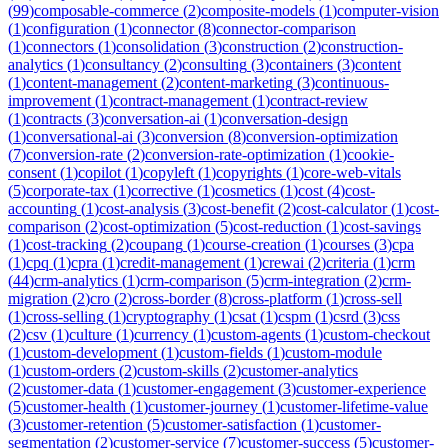
(
99
)
composable-commerce
(
2
)
composite-models
(
1
)
computer-vision
(
1
)
configuration
(
1
)
connector
(
8
)
connector-comparison
(
1
)
connectors
(
1
)
consolidation
(
3
)
construction
(
2
)
construction-
analytics
(
1
)
consultancy
(
2
)
consulting
(
3
)
containers
(
3
)
content
(
1
)
content-management
(
2
)
content-marketing
(
3
)
continuous-
improvement
(
1
)
contract-management
(
1
)
contract-review
(
1
)
contracts
(
3
)
conversation-ai
(
1
)
conversation-design
(
1
)
conversational-ai
(
3
)
conversion
(
8
)
conversion-optimization
(
7
)
conversion-rate
(
2
)
conversion-rate-optimization
(
1
)
cookie-
consent
(
1
)
copilot
(
1
)
copyleft
(
1
)
copyrights
(
1
)
core-web-vitals
(
5
)
corporate-tax
(
1
)
corrective
(
1
)
cosmetics
(
1
)
cost
(
4
)
cost-
accounting
(
1
)
cost-analysis
(
3
)
cost-benefit
(
2
)
cost-calculator
(
1
)
cost-
comparison
(
2
)
cost-optimization
(
5
)
cost-reduction
(
1
)
cost-savings
(
1
)
cost-tracking
(
2
)
coupang
(
1
)
course-creation
(
1
)
courses
(
3
)
cpa
(
1
)
cpq
(
1
)
cpra
(
1
)
credit-management
(
1
)
crewai
(
2
)
criteria
(
1
)
crm
(
44
)
crm-analytics
(
1
)
crm-comparison
(
5
)
crm-integration
(
2
)
crm-
migration
(
2
)
cro
(
2
)
cross-border
(
8
)
cross-platform
(
1
)
cross-sell
(
1
)
cross-selling
(
1
)
cryptography
(
1
)
csat
(
1
)
cspm
(
1
)
csrd
(
3
)
css
(
2
)
csv
(
1
)
culture
(
1
)
currency
(
1
)
custom-agents
(
1
)
custom-checkout
(
1
)
custom-development
(
1
)
custom-fields
(
1
)
custom-module
(
1
)
custom-orders
(
2
)
custom-skills
(
2
)
customer-analytics
(
2
)
customer-data
(
1
)
customer-engagement
(
3
)
customer-experience
(
5
)
customer-health
(
1
)
customer-journey
(
1
)
customer-lifetime-value
(
3
)
customer-retention
(
5
)
customer-satisfaction
(
1
)
customer-
segmentation
(
2
)
customer-service
(
7
)
customer-success
(
5
)
customer-