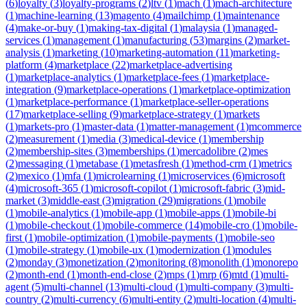
(
6
)
loyalty
(
3
)
loyalty-programs
(
2
)
ltv
(
1
)
mach
(
1
)
mach-architecture
(
1
)
machine-learning
(
13
)
magento
(
4
)
mailchimp
(
1
)
maintenance
(
4
)
make-or-buy
(
1
)
making-tax-digital
(
1
)
malaysia
(
1
)
managed-
services
(
1
)
management
(
1
)
manufacturing
(
53
)
margins
(
2
)
market-
analysis
(
1
)
marketing
(
10
)
marketing-automation
(
11
)
marketing-
platform
(
4
)
marketplace
(
22
)
marketplace-advertising
(
1
)
marketplace-analytics
(
1
)
marketplace-fees
(
1
)
marketplace-
integration
(
9
)
marketplace-operations
(
1
)
marketplace-optimization
(
1
)
marketplace-performance
(
1
)
marketplace-seller-operations
(
17
)
marketplace-selling
(
9
)
marketplace-strategy
(
1
)
markets
(
1
)
markets-pro
(
1
)
master-data
(
1
)
matter-management
(
1
)
mcommerce
(
2
)
measurement
(
1
)
media
(
3
)
medical-device
(
1
)
membership
(
2
)
membership-sites
(
3
)
memberships
(
1
)
mercadolibre
(
2
)
mes
(
2
)
messaging
(
1
)
metabase
(
1
)
metasfresh
(
1
)
method-crm
(
1
)
metrics
(
2
)
mexico
(
1
)
mfa
(
1
)
microlearning
(
1
)
microservices
(
6
)
microsoft
(
4
)
microsoft-365
(
1
)
microsoft-copilot
(
1
)
microsoft-fabric
(
3
)
mid-
market
(
3
)
middle-east
(
3
)
migration
(
29
)
migrations
(
1
)
mobile
(
1
)
mobile-analytics
(
1
)
mobile-app
(
1
)
mobile-apps
(
1
)
mobile-bi
(
1
)
mobile-checkout
(
1
)
mobile-commerce
(
14
)
mobile-cro
(
1
)
mobile-
first
(
1
)
mobile-optimization
(
1
)
mobile-payments
(
1
)
mobile-seo
(
1
)
mobile-strategy
(
1
)
mobile-ux
(
1
)
modernization
(
1
)
modules
(
2
)
monday
(
3
)
monetization
(
2
)
monitoring
(
8
)
monolith
(
1
)
monorepo
(
2
)
month-end
(
1
)
month-end-close
(
2
)
mps
(
1
)
mrp
(
6
)
mtd
(
1
)
multi-
agent
(
5
)
multi-channel
(
13
)
multi-cloud
(
1
)
multi-company
(
3
)
multi-
country
(
2
)
multi-currency
(
6
)
multi-entity
(
2
)
multi-location
(
4
)
multi-