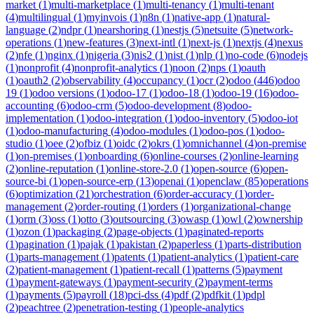
market
(
1
)
multi-marketplace
(
1
)
multi-tenancy
(
1
)
multi-tenant
(
4
)
multilingual
(
1
)
myinvois
(
1
)
n8n
(
1
)
native-app
(
1
)
natural-
language
(
2
)
ndpr
(
1
)
nearshoring
(
1
)
nestjs
(
5
)
netsuite
(
5
)
network-
operations
(
1
)
new-features
(
3
)
next-intl
(
1
)
next-js
(
1
)
nextjs
(
4
)
nexus
(
2
)
nfe
(
1
)
nginx
(
1
)
nigeria
(
3
)
nis2
(
1
)
nist
(
1
)
nlp
(
1
)
no-code
(
6
)
nodejs
(
1
)
nonprofit
(
4
)
nonprofit-analytics
(
1
)
noon
(
2
)
nps
(
1
)
oauth
(
1
)
oauth2
(
2
)
observability
(
4
)
occupancy
(
1
)
ocr
(
2
)
odoo
(
446
)
odoo
19
(
1
)
odoo versions
(
1
)
odoo-17
(
1
)
odoo-18
(
1
)
odoo-19
(
16
)
odoo-
accounting
(
6
)
odoo-crm
(
5
)
odoo-development
(
8
)
odoo-
implementation
(
1
)
odoo-integration
(
1
)
odoo-inventory
(
5
)
odoo-iot
(
1
)
odoo-manufacturing
(
4
)
odoo-modules
(
1
)
odoo-pos
(
1
)
odoo-
studio
(
1
)
oee
(
2
)
ofbiz
(
1
)
oidc
(
2
)
okrs
(
1
)
omnichannel
(
4
)
on-premise
(
1
)
on-premises
(
1
)
onboarding
(
6
)
online-courses
(
2
)
online-learning
(
2
)
online-reputation
(
1
)
online-store-2.0
(
1
)
open-source
(
6
)
open-
source-bi
(
1
)
open-source-erp
(
13
)
openai
(
1
)
openclaw
(
85
)
operations
(
6
)
optimization
(
21
)
orchestration
(
6
)
order-accuracy
(
1
)
order-
management
(
2
)
order-routing
(
1
)
orders
(
1
)
organizational-change
(
1
)
orm
(
3
)
oss
(
1
)
otto
(
3
)
outsourcing
(
3
)
owasp
(
1
)
owl
(
2
)
ownership
(
1
)
ozon
(
1
)
packaging
(
2
)
page-objects
(
1
)
paginated-reports
(
1
)
pagination
(
1
)
pajak
(
1
)
pakistan
(
2
)
paperless
(
1
)
parts-distribution
(
1
)
parts-management
(
1
)
patents
(
1
)
patient-analytics
(
1
)
patient-care
(
2
)
patient-management
(
1
)
patient-recall
(
1
)
patterns
(
5
)
payment
(
1
)
payment-gateways
(
1
)
payment-security
(
2
)
payment-terms
(
1
)
payments
(
5
)
payroll
(
18
)
pci-dss
(
4
)
pdf
(
2
)
pdfkit
(
1
)
pdpl
(
2
)
peachtree
(
2
)
penetration-testing
(
1
)
people-analytics