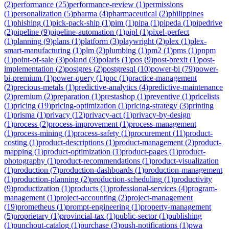
(
2
)
performance
(
25
)
performance-review
(
1
)
permissions
(
1
)
personalization
(
5
)
pharma
(
4
)
pharmaceutical
(
2
)
philippines
(
1
)
phishing
(
1
)
pick-pack-ship
(
1
)
pim
(
1
)
pipa
(
1
)
pipeda
(
1
)
pipedrive
(
2
)
pipeline
(
9
)
pipeline-automation
(
1
)
pipl
(
1
)
pixel-perfect
(
1
)
planning
(
9
)
plans
(
1
)
platform
(
3
)
playwright
(
2
)
plex
(
1
)
plex-
smart-manufacturing
(
1
)
plm
(
2
)
plumbing
(
1
)
pm2
(
1
)
pms
(
1
)
pnpm
(
1
)
point-of-sale
(
3
)
poland
(
3
)
polaris
(
1
)
pos
(
9
)
post-brexit
(
1
)
post-
implementation
(
2
)
postgres
(
2
)
postgresql
(
10
)
power-bi
(
79
)
power-
bi-premium
(
1
)
power-query
(
1
)
ppc
(
1
)
practice-management
(
2
)
precious-metals
(
1
)
predictive-analytics
(
4
)
predictive-maintenance
(
2
)
premium
(
2
)
preparation
(
1
)
prestashop
(
1
)
preventive
(
1
)
pricelists
(
1
)
pricing
(
19
)
pricing-optimization
(
1
)
pricing-strategy
(
3
)
printing
(
1
)
prisma
(
1
)
privacy
(
12
)
privacy-act
(
1
)
privacy-by-design
(
1
)
process
(
2
)
process-improvement
(
1
)
process-management
(
1
)
process-mining
(
1
)
process-safety
(
1
)
procurement
(
11
)
product-
costing
(
1
)
product-descriptions
(
1
)
product-management
(
2
)
product-
mapping
(
1
)
product-optimization
(
1
)
product-pages
(
1
)
product-
photography
(
1
)
product-recommendations
(
1
)
product-visualization
(
1
)
production
(
7
)
production-dashboards
(
1
)
production-management
(
1
)
production-planning
(
2
)
production-scheduling
(
1
)
productivity
(
9
)
productization
(
1
)
products
(
1
)
professional-services
(
4
)
program-
management
(
1
)
project-accounting
(
2
)
project-management
(
19
)
prometheus
(
1
)
prompt-engineering
(
1
)
property-management
(
5
)
proprietary
(
1
)
provincial-tax
(
1
)
public-sector
(
1
)
publishing
(
1
)
punchout-catalog
(
1
)
purchase
(
3
)
push-notifications
(
1
)
pwa