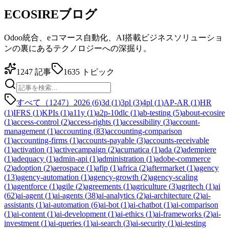
ECOSIREブログ
Odoo統合、eコマース自動化、AI搭載ビジネスソリューショ
ンの裏にあるテクノロジーへの深掘り。
1247
記事
1635
トピック
すべて（1247）
2026
(
6
)
3d
(
1
)
3pl
(
3
)
4pl
(
1
)
AP-AR
(
1
)
HR
(
1
)
IFRS
(
1
)
KPIs
(
1
)
a11y
(
1
)
a2p-10dlc
(
1
)
ab-testing
(
5
)
about-ecosire
(
1
)
access-control
(
2
)
access-rights
(
1
)
accessibility
(
3
)
account-
management
(
1
)
accounting
(
83
)
accounting-comparison
(
1
)
accounting-firms
(
1
)
accounts-payable
(
3
)
accounts-receivable
(
1
)
activation
(
1
)
activecampaign
(
2
)
acumatica
(
1
)
ada
(
2
)
adempiere
(
1
)
adequacy
(
1
)
admin-api
(
1
)
administration
(
1
)
adobe-commerce
(
2
)
adoption
(
2
)
aerospace
(
1
)
afip
(
1
)
africa
(
2
)
aftermarket
(
1
)
agency
(
13
)
agency-automation
(
1
)
agency-growth
(
2
)
agency-scaling
(
1
)
agentforce
(
1
)
agile
(
2
)
agreements
(
1
)
agriculture
(
3
)
agritech
(
1
)
ai
(
62
)
ai-agent
(
1
)
ai-agents
(
38
)
ai-analytics
(
2
)
ai-architecture
(
2
)
ai-
assistants
(
1
)
ai-automation
(
6
)
ai-bot
(
1
)
ai-chatbot
(
1
)
ai-comparison
(
1
)
ai-content
(
1
)
ai-development
(
1
)
ai-ethics
(
1
)
ai-frameworks
(
2
)
ai-
investment
(
1
)
ai-queries
(
1
)
ai-search
(
3
)
ai-security
(
1
)
ai-testing