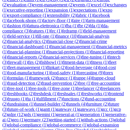
(
2
)
evaluation
(
3
)
event-management
(
2
)
events
(
1
)
excel
(
3
)
exchanges
(
1
)
executive-reporting
(
1
)
expansion
(
1
)
expectations
(
1
)
expo
(
1
)
export-compliance
(
1
)
extensibility
(
2
)
fabric
(
1
)
facebook
(
1
)
facebook-shops
(
1
)
factory-floor
(
1
)
faire
(
1
)
farm-management
(
1
)
fashion
(
6
)
fattura-elettronica
(
1
)
fba
(
1
)
fbr
(
2
)
fda
(
1
)
fda-
compliance
(
3
)
features
(
1
)
fec
(
1
)
fedramp
(
1
)
field-management
(
1
)
field-service
(
1
)
fill-rate
(
1
)
finance
(
10
)
financial-analysis
(
2
)
financial-analytics
(
2
)
financial-close
(
2
)
financial-crime
(
1
)
financial-dashboard
(
1
)
financial-management
(
1
)
financial-metrics
(
1
)
financial-planning
(
1
)
financial-projections
(
1
)
financial-reporting
(
4
)
financial-reports
(
2
)
financial-services
(
3
)
fine-tuning
(
1
)
fintech
(
3
)
firewall
(
1
)
firs
(
2
)
fishbowl
(
1
)
fitment-data
(
1
)
fitness
(
1
)
fleet
(
1
)
fleet-management
(
1
)
flipkart
(
2
)
food-beverage
(
4
)
food-cost
(
1
)
food-manufacturing
(
1
)
food-safety
(
1
)
forecasting
(
9
)
forex
(
1
)
formulas
(
1
)
framework
(
2
)
france
(
1
)
frappe
(
4
)
frappe-cloud
(
1
)
fraud-detection
(
2
)
fraud-prevention
(
2
)
free
(
1
)
free-accounting
(
1
)
free-tool
(
1
)
free-tools
(
1
)
free-zone
(
1
)
freelancer
(
2
)
freelancers
(
1
)
freshbooks
(
2
)
freshdesk
(
1
)
freshsales
(
1
)
freshworks
(
1
)
frontend
(
3
)
fruugo
(
1
)
fta
(
1
)
fulfillment
(
7
)
functions
(
2
)
fund-accounting
(
2
)
fundraising
(
1
)
funnel-builder
(
2
)
funnels
(
4
)
furniture
(
2
)
future
(
3
)
future-of-work
(
1
)
gantt
(
1
)
gateway
(
1
)
gateways
(
1
)
gcc
(
1
)
gcp
(
2
)
gdpr
(
12
)
gds
(
1
)
gemini
(
1
)
general-ai
(
1
)
generation
(
1
)
generative-
ai
(
2
)
geo
(
1
)
germany
(
23
)
getting-started
(
1
)
github-actions
(
3
)
global
(
3
)
global-compliance
(
1
)
global-ecommerce
(
1
)
global-expansion