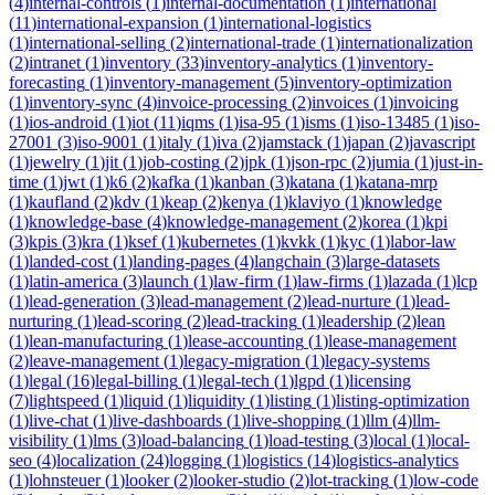
(
4
)
internal-controls
(
1
)
internal-documentation
(
1
)
international
(
11
)
international-expansion
(
1
)
international-logistics
(
1
)
international-selling
(
2
)
international-trade
(
1
)
internationalization
(
2
)
intranet
(
1
)
inventory
(
33
)
inventory-analytics
(
1
)
inventory-
forecasting
(
1
)
inventory-management
(
5
)
inventory-optimization
(
1
)
inventory-sync
(
4
)
invoice-processing
(
2
)
invoices
(
1
)
invoicing
(
1
)
ios-android
(
1
)
iot
(
11
)
iqms
(
1
)
isa-95
(
1
)
isms
(
1
)
iso-13485
(
1
)
iso-
27001
(
3
)
iso-9001
(
1
)
italy
(
1
)
iva
(
2
)
jamstack
(
1
)
japan
(
2
)
javascript
(
1
)
jewelry
(
1
)
jit
(
1
)
job-costing
(
2
)
jpk
(
1
)
json-rpc
(
2
)
jumia
(
1
)
just-in-
time
(
1
)
jwt
(
1
)
k6
(
2
)
kafka
(
1
)
kanban
(
3
)
katana
(
1
)
katana-mrp
(
1
)
kaufland
(
2
)
kdv
(
1
)
keap
(
2
)
kenya
(
1
)
klaviyo
(
1
)
knowledge
(
1
)
knowledge-base
(
4
)
knowledge-management
(
2
)
korea
(
1
)
kpi
(
3
)
kpis
(
3
)
kra
(
1
)
ksef
(
1
)
kubernetes
(
1
)
kvkk
(
1
)
kyc
(
1
)
labor-law
(
1
)
landed-cost
(
1
)
landing-pages
(
4
)
langchain
(
3
)
large-datasets
(
1
)
latin-america
(
3
)
launch
(
1
)
law-firm
(
1
)
law-firms
(
1
)
lazada
(
1
)
lcp
(
1
)
lead-generation
(
3
)
lead-management
(
2
)
lead-nurture
(
1
)
lead-
nurturing
(
1
)
lead-scoring
(
2
)
lead-tracking
(
1
)
leadership
(
2
)
lean
(
1
)
lean-manufacturing
(
1
)
lease-accounting
(
1
)
lease-management
(
2
)
leave-management
(
1
)
legacy-migration
(
1
)
legacy-systems
(
1
)
legal
(
16
)
legal-billing
(
1
)
legal-tech
(
1
)
lgpd
(
1
)
licensing
(
7
)
lightspeed
(
1
)
liquid
(
1
)
liquidity
(
1
)
listing
(
1
)
listing-optimization
(
1
)
live-chat
(
1
)
live-dashboards
(
1
)
live-shopping
(
1
)
llm
(
4
)
llm-
visibility
(
1
)
lms
(
3
)
load-balancing
(
1
)
load-testing
(
3
)
local
(
1
)
local-
seo
(
4
)
localization
(
24
)
logging
(
1
)
logistics
(
14
)
logistics-analytics
(
1
)
lohnsteuer
(
1
)
looker
(
2
)
looker-studio
(
2
)
lot-tracking
(
1
)
low-code