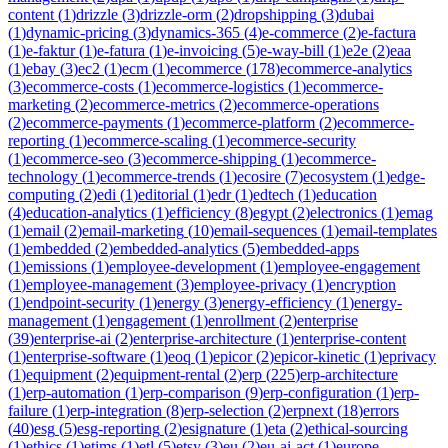
content
(
1
)
drizzle
(
3
)
drizzle-orm
(
2
)
dropshipping
(
3
)
dubai
(
1
)
dynamic-pricing
(
3
)
dynamics-365
(
4
)
e-commerce
(
2
)
e-factura
(
1
)
e-faktur
(
1
)
e-fatura
(
1
)
e-invoicing
(
5
)
e-way-bill
(
1
)
e2e
(
2
)
eaa
(
1
)
ebay
(
3
)
ec2
(
1
)
ecm
(
1
)
ecommerce
(
178
)
ecommerce-analytics
(
3
)
ecommerce-costs
(
1
)
ecommerce-logistics
(
1
)
ecommerce-
marketing
(
2
)
ecommerce-metrics
(
2
)
ecommerce-operations
(
2
)
ecommerce-payments
(
1
)
ecommerce-platform
(
2
)
ecommerce-
reporting
(
1
)
ecommerce-scaling
(
1
)
ecommerce-security
(
1
)
ecommerce-seo
(
3
)
ecommerce-shipping
(
1
)
ecommerce-
technology
(
1
)
ecommerce-trends
(
1
)
ecosire
(
7
)
ecosystem
(
1
)
edge-
computing
(
2
)
edi
(
1
)
editorial
(
1
)
edr
(
1
)
edtech
(
1
)
education
(
4
)
education-analytics
(
1
)
efficiency
(
8
)
egypt
(
2
)
electronics
(
1
)
emag
(
1
)
email
(
2
)
email-marketing
(
10
)
email-sequences
(
1
)
email-templates
(
1
)
embedded
(
2
)
embedded-analytics
(
5
)
embedded-apps
(
1
)
emissions
(
1
)
employee-development
(
1
)
employee-engagement
(
1
)
employee-management
(
3
)
employee-privacy
(
1
)
encryption
(
1
)
endpoint-security
(
1
)
energy
(
3
)
energy-efficiency
(
1
)
energy-
management
(
1
)
engagement
(
1
)
enrollment
(
2
)
enterprise
(
39
)
enterprise-ai
(
2
)
enterprise-architecture
(
1
)
enterprise-content
(
1
)
enterprise-software
(
1
)
eoq
(
1
)
epicor
(
2
)
epicor-kinetic
(
1
)
eprivacy
(
1
)
equipment
(
2
)
equipment-rental
(
2
)
erp
(
225
)
erp-architecture
(
1
)
erp-automation
(
1
)
erp-comparison
(
9
)
erp-configuration
(
1
)
erp-
failure
(
1
)
erp-integration
(
8
)
erp-selection
(
2
)
erpnext
(
18
)
errors
(
40
)
esg
(
5
)
esg-reporting
(
2
)
esignature
(
1
)
eta
(
2
)
ethical-sourcing
(
1
)
ethics
(
1
)
etims
(
1
)
etl
(
5
)
etsy
(
3
)
eu
(
2
)
eu-ai-act
(
1
)
europe