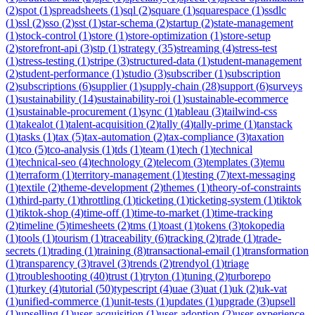
(
2
)
spot
(
1
)
spreadsheets
(
1
)
sql
(
2
)
square
(
1
)
squarespace
(
1
)
ssdlc
(
1
)
ssl
(
2
)
sso
(
2
)
sst
(
1
)
star-schema
(
2
)
startup
(
2
)
state-management
(
1
)
stock-control
(
1
)
store
(
1
)
store-optimization
(
1
)
store-setup
(
2
)
storefront-api
(
3
)
stp
(
1
)
strategy
(
35
)
streaming
(
4
)
stress-test
(
1
)
stress-testing
(
1
)
stripe
(
3
)
structured-data
(
1
)
student-management
(
2
)
student-performance
(
1
)
studio
(
3
)
subscriber
(
1
)
subscription
(
2
)
subscriptions
(
6
)
supplier
(
1
)
supply-chain
(
28
)
support
(
6
)
surveys
(
1
)
sustainability
(
14
)
sustainability-roi
(
1
)
sustainable-ecommerce
(
1
)
sustainable-procurement
(
1
)
sync
(
1
)
tableau
(
3
)
tailwind-css
(
1
)
takealot
(
1
)
talent-acquisition
(
2
)
tally
(
4
)
tally-prime
(
1
)
tanstack
(
1
)
tasks
(
1
)
tax
(
5
)
tax-automation
(
2
)
tax-compliance
(
3
)
taxation
(
1
)
tco
(
5
)
tco-analysis
(
1
)
tds
(
1
)
team
(
1
)
tech
(
1
)
technical
(
1
)
technical-seo
(
4
)
technology
(
2
)
telecom
(
3
)
templates
(
3
)
temu
(
1
)
terraform
(
1
)
territory-management
(
1
)
testing
(
7
)
text-messaging
(
1
)
textile
(
2
)
theme-development
(
2
)
themes
(
1
)
theory-of-constraints
(
1
)
third-party
(
1
)
throttling
(
1
)
ticketing
(
1
)
ticketing-system
(
1
)
tiktok
(
1
)
tiktok-shop
(
4
)
time-off
(
1
)
time-to-market
(
1
)
time-tracking
(
2
)
timeline
(
5
)
timesheets
(
2
)
tms
(
1
)
toast
(
1
)
tokens
(
3
)
tokopedia
(
1
)
tools
(
1
)
tourism
(
1
)
traceability
(
6
)
tracking
(
2
)
trade
(
1
)
trade-
secrets
(
1
)
trading
(
1
)
training
(
8
)
transactional-email
(
1
)
transformation
(
1
)
transparency
(
3
)
travel
(
3
)
trends
(
2
)
trendyol
(
1
)
triage
(
1
)
troubleshooting
(
40
)
trust
(
1
)
tryton
(
1
)
tuning
(
2
)
turborepo
(
1
)
turkey
(
4
)
tutorial
(
50
)
typescript
(
4
)
uae
(
3
)
uat
(
1
)
uk
(
2
)
uk-vat
(
1
)
unified-commerce
(
1
)
unit-tests
(
1
)
updates
(
1
)
upgrade
(
3
)
upsell
(
1
)
upselling
(
1
)
user-acquisition
(
1
)
user-adoption
(
2
)
user-experience