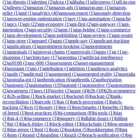
(
1
)
ai-threats
(
1
)
alerting
(
2
)
alexa
(
1
)
alibaba
(
1
)
aliexpress
(
1
)
all-in-one
(
2
)
allegro
(
2
)
amazon
(
7
)
amazon-ads
(
1
)
amazon-ppc
(
1
)
amazon-
seller
(
1
)
aml
(
1
)
analytics
(
40
)
announcement
(
1
)
anomaly-detection
(
1
)
answer-engine-optimization
(
1
)
aov
(
1
)
ap-automation
(
1
)
apache
(
1
)
apcs
(
1
)
api
(
22
)
api-economy
(
1
)
api-first
(
2
)
api-gateway
(
1
)
api-
integration
(
3
)
api-security
(
2
)
apm
(
1
)
app-bridge
(
1
)
app-commerce
(
1
)
app-development
(
2
)
app-publishing
(
1
)
app-review
(
1
)
app-router
(
1
)
app-store
(
1
)
apparel
(
3
)
appi
(
1
)
apple-pay
(
1
)
applicant-tracking
(
1
)
applications
(
1
)
appointment-booking
(
2
)
appointments
(
1
)
appraisals
(
1
)
approval-chains
(
1
)
approvals
(
3
)
apps
(
1
)
ar
(
1
)
ar-
shopping
(
1
)
architecture
(
17
)
argentina
(
1
)
artificial-intelligence
(
2
)
as9100
(
1
)
asc-606
(
3
)
assessment
(
2
)
asset-management
(
4
)
assistant
(
1
)
ato
(
1
)
attribution
(
1
)
attrition
(
1
)
audience-analytics
(
1
)
audit
(
7
)
audit-trail
(
1
)
augmented
(
1
)
augmented-reality
(
2
)
australia
(
2
)
australia-gst
(
1
)
authentication
(
6
)
authentik
(
2
)
authorization
(
3
)
autogen
(
2
)
automation
(
119
)
automl
(
1
)
automotive
(
5
)
autonomous
(
2
)
awareness
(
1
)
aws
(
10
)
axelor
(
2
)
azure
(
4
)
b2b
(
18
)
b2b-ecommerce
(
1
)
b2b-selling
(
1
)
back-market
(
1
)
backend
(
6
)
backup
(
2
)
bank-
reconciliation
(
1
)
barcode
(
1
)
bas
(
1
)
batch-processing
(
1
)
batch-
tracking
(
2
)
bcrs
(
1
)
beauty
(
1
)
bee
(
1
)
benchmarks
(
1
)
benefits
(
1
)
best-
of-breed
(
1
)
best-practices
(
6
)
bi-comparison
(
8
)
bi-tools
(
1
)
bias
(
1
)
big-4
(
1
)
bigcommerce
(
3
)
bigquery
(
1
)
billable-hours
(
1
)
billing
(
7
)
bir
(
1
)
black-friday
(
1
)
block-editor
(
1
)
blockchain
(
1
)
blog-strategy
(
1
)
blue-green
(
1
)
bmf
(
1
)
bom
(
2
)
booking
(
5
)
bookkeeping
(
9
)
bpa
(
1
)
bpm
(
1
)
brand
(
2
)
branding
(
1
)
brazil
(
2
)
breach-notification
(
1
)
bss