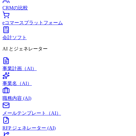
CRMの比較
eコマースプラットフォーム
会計ソフト
AI とジェネレーター
事業計画（AI）
事業名（AI）
職務内容 (AI)
メールテンプレート（AI）
RFP ジェネレーター (AI)