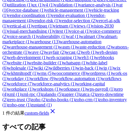
(
3
)
utilization
(
1
)
ux
(
1
)
v4
(
1
)
validation
(
1
)
variance-analysis
(
1
)
vat
(
16
)
vector-database
(
1
)
vehicle-management
(
1
)
vehicle-tracking
(
1
)
vendor-coordination
(
1
)
vendor-evaluation
(
1
)
vendor-
management
(
4
)
vendor-risk
(
1
)
vendor-selection
(
2
)
vercel-ai-sdk
(
1
)
vertical-ai
(
1
)
vertipaq
(
1
)
vietnam
(
1
)
views
(
1
)
vision-2030
(
1
)
visual-merchandising
(
1
)
vitest
(
1
)
voice-ai
(
1
)
voice-commerce
(
2
)
voice-search
(
1
)
vulnerability
(
1
)
waf
(
1
)
walmart
(
3
)
walmart-
marketplace
(
1
)
warehouse
(
13
)
warehouse-automation
(
2
)
warehouse-management
(
1
)
wasm
(
1
)
waste-reduction
(
2
)
watsonx-
orchestrate
(
1
)
wave
(
2
)
wayfair
(
2
)
wcag
(
2
)
web
(
1
)
web-design
(
2
)
web-development
(
1
)
web-scraping
(
1
)
web3
(
1
)
webhooks
(
7
)
website
(
1
)
website-builder
(
1
)
whatsapp
(
1
)
white-label
(
6
)
wholesale
(
12
)
wiki
(
2
)
wildberries
(
1
)
win-back
(
1
)
wip
(
1
)
wix
(
2
)
wkhtmltopdf
(
1
)
wms
(
5
)
woocommerce
(
8
)
wordpress
(
1
)
work-os
(
1
)
workday
(
1
)
workflow
(
9
)
workflow-automation
(
1
)
workflows
(
2
)
workforce
(
7
)
workforce-analytics
(
1
)
working-capital
(
1
)
workplace
(
1
)
workshops
(
1
)
workspace
(
1
)
wps-payroll
(
1
)
xero
(
4
)
xml
(
1
)
xml-rpc
(
3
)
zalando
(
5
)
zapier
(
3
)
zatca
(
2
)
zero-downtime
(
2
)
zero-trust
(
3
)
zoho
(
2
)
zoho-books
(
1
)
zoho-crm
(
1
)
zoho-inventory
(
1
)
zoho-one
(
1
)
zustand
(
1
)
1 件の結果
custom-fields
すべての記事