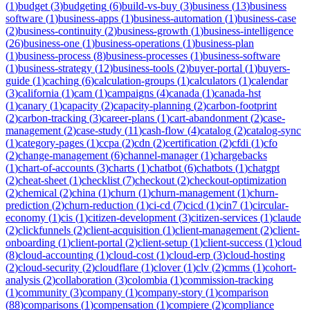
(
1
)
budget
(
3
)
budgeting
(
6
)
build-vs-buy
(
3
)
business
(
13
)
business
software
(
1
)
business-apps
(
1
)
business-automation
(
1
)
business-case
(
2
)
business-continuity
(
2
)
business-growth
(
1
)
business-intelligence
(
26
)
business-one
(
1
)
business-operations
(
1
)
business-plan
(
1
)
business-process
(
8
)
business-processes
(
1
)
business-software
(
1
)
business-strategy
(
12
)
business-tools
(
2
)
buyer-portal
(
1
)
buyers-
guide
(
1
)
caching
(
6
)
calculation-groups
(
1
)
calculators
(
1
)
calendar
(
3
)
california
(
1
)
cam
(
1
)
campaigns
(
4
)
canada
(
1
)
canada-hst
(
1
)
canary
(
1
)
capacity
(
2
)
capacity-planning
(
2
)
carbon-footprint
(
2
)
carbon-tracking
(
3
)
career-plans
(
1
)
cart-abandonment
(
2
)
case-
management
(
2
)
case-study
(
11
)
cash-flow
(
4
)
catalog
(
2
)
catalog-sync
(
1
)
category-pages
(
1
)
ccpa
(
2
)
cdn
(
2
)
certification
(
2
)
cfdi
(
1
)
cfo
(
2
)
change-management
(
6
)
channel-manager
(
1
)
chargebacks
(
1
)
chart-of-accounts
(
3
)
charts
(
1
)
chatbot
(
6
)
chatbots
(
1
)
chatgpt
(
2
)
cheat-sheet
(
1
)
checklist
(
7
)
checkout
(
2
)
checkout-optimization
(
2
)
chemical
(
2
)
china
(
1
)
churn
(
1
)
churn-management
(
1
)
churn-
prediction
(
2
)
churn-reduction
(
1
)
ci-cd
(
7
)
cicd
(
1
)
cin7
(
1
)
circular-
economy
(
1
)
cis
(
1
)
citizen-development
(
3
)
citizen-services
(
1
)
claude
(
2
)
clickfunnels
(
2
)
client-acquisition
(
1
)
client-management
(
2
)
client-
onboarding
(
1
)
client-portal
(
2
)
client-setup
(
1
)
client-success
(
1
)
cloud
(
8
)
cloud-accounting
(
1
)
cloud-cost
(
1
)
cloud-erp
(
3
)
cloud-hosting
(
2
)
cloud-security
(
2
)
cloudflare
(
1
)
clover
(
1
)
clv
(
2
)
cmms
(
1
)
cohort-
analysis
(
2
)
collaboration
(
3
)
colombia
(
1
)
commission-tracking
(
1
)
community
(
3
)
company
(
1
)
company-story
(
1
)
comparison
(
88
)
comparisons
(
1
)
compensation
(
1
)
compiere
(
2
)
compliance