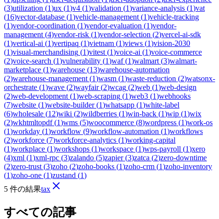
(
3
)
utilization
(
1
)
ux
(
1
)
v4
(
1
)
validation
(
1
)
variance-analysis
(
1
)
vat
(
16
)
vector-database
(
1
)
vehicle-management
(
1
)
vehicle-tracking
(
1
)
vendor-coordination
(
1
)
vendor-evaluation
(
1
)
vendor-
management
(
4
)
vendor-risk
(
1
)
vendor-selection
(
2
)
vercel-ai-sdk
(
1
)
vertical-ai
(
1
)
vertipaq
(
1
)
vietnam
(
1
)
views
(
1
)
vision-2030
(
1
)
visual-merchandising
(
1
)
vitest
(
1
)
voice-ai
(
1
)
voice-commerce
(
2
)
voice-search
(
1
)
vulnerability
(
1
)
waf
(
1
)
walmart
(
3
)
walmart-
marketplace
(
1
)
warehouse
(
13
)
warehouse-automation
(
2
)
warehouse-management
(
1
)
wasm
(
1
)
waste-reduction
(
2
)
watsonx-
orchestrate
(
1
)
wave
(
2
)
wayfair
(
2
)
wcag
(
2
)
web
(
1
)
web-design
(
2
)
web-development
(
1
)
web-scraping
(
1
)
web3
(
1
)
webhooks
(
7
)
website
(
1
)
website-builder
(
1
)
whatsapp
(
1
)
white-label
(
6
)
wholesale
(
12
)
wiki
(
2
)
wildberries
(
1
)
win-back
(
1
)
wip
(
1
)
wix
(
2
)
wkhtmltopdf
(
1
)
wms
(
5
)
woocommerce
(
8
)
wordpress
(
1
)
work-os
(
1
)
workday
(
1
)
workflow
(
9
)
workflow-automation
(
1
)
workflows
(
2
)
workforce
(
7
)
workforce-analytics
(
1
)
working-capital
(
1
)
workplace
(
1
)
workshops
(
1
)
workspace
(
1
)
wps-payroll
(
1
)
xero
(
4
)
xml
(
1
)
xml-rpc
(
3
)
zalando
(
5
)
zapier
(
3
)
zatca
(
2
)
zero-downtime
(
2
)
zero-trust
(
3
)
zoho
(
2
)
zoho-books
(
1
)
zoho-crm
(
1
)
zoho-inventory
(
1
)
zoho-one
(
1
)
zustand
(
1
)
5 件の結果
tax
すべての記事