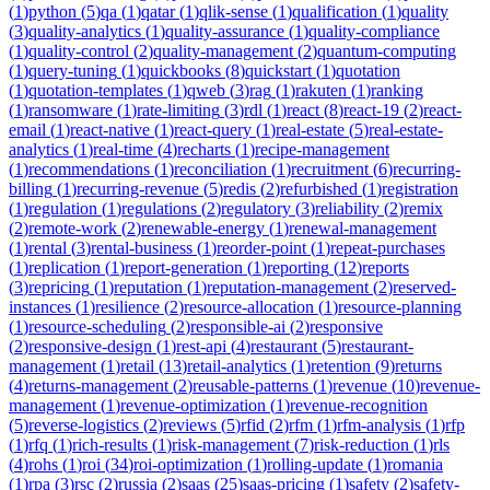
(
1
)
python
(
5
)
qa
(
1
)
qatar
(
1
)
qlik-sense
(
1
)
qualification
(
1
)
quality
(
3
)
quality-analytics
(
1
)
quality-assurance
(
1
)
quality-compliance
(
1
)
quality-control
(
2
)
quality-management
(
2
)
quantum-computing
(
1
)
query-tuning
(
1
)
quickbooks
(
8
)
quickstart
(
1
)
quotation
(
1
)
quotation-templates
(
1
)
qweb
(
3
)
rag
(
1
)
rakuten
(
1
)
ranking
(
1
)
ransomware
(
1
)
rate-limiting
(
3
)
rdl
(
1
)
react
(
8
)
react-19
(
2
)
react-
email
(
1
)
react-native
(
1
)
react-query
(
1
)
real-estate
(
5
)
real-estate-
analytics
(
1
)
real-time
(
4
)
recharts
(
1
)
recipe-management
(
1
)
recommendations
(
1
)
reconciliation
(
1
)
recruitment
(
6
)
recurring-
billing
(
1
)
recurring-revenue
(
5
)
redis
(
2
)
refurbished
(
1
)
registration
(
1
)
regulation
(
1
)
regulations
(
2
)
regulatory
(
3
)
reliability
(
2
)
remix
(
2
)
remote-work
(
2
)
renewable-energy
(
1
)
renewal-management
(
1
)
rental
(
3
)
rental-business
(
1
)
reorder-point
(
1
)
repeat-purchases
(
1
)
replication
(
1
)
report-generation
(
1
)
reporting
(
12
)
reports
(
3
)
repricing
(
1
)
reputation
(
1
)
reputation-management
(
2
)
reserved-
instances
(
1
)
resilience
(
2
)
resource-allocation
(
1
)
resource-planning
(
1
)
resource-scheduling
(
2
)
responsible-ai
(
2
)
responsive
(
2
)
responsive-design
(
1
)
rest-api
(
4
)
restaurant
(
5
)
restaurant-
management
(
1
)
retail
(
13
)
retail-analytics
(
1
)
retention
(
9
)
returns
(
4
)
returns-management
(
2
)
reusable-patterns
(
1
)
revenue
(
10
)
revenue-
management
(
1
)
revenue-optimization
(
1
)
revenue-recognition
(
5
)
reverse-logistics
(
2
)
reviews
(
5
)
rfid
(
2
)
rfm
(
1
)
rfm-analysis
(
1
)
rfp
(
1
)
rfq
(
1
)
rich-results
(
1
)
risk-management
(
7
)
risk-reduction
(
1
)
rls
(
4
)
rohs
(
1
)
roi
(
34
)
roi-optimization
(
1
)
rolling-update
(
1
)
romania
(
1
)
rpa
(
3
)
rsc
(
2
)
russia
(
2
)
saas
(
25
)
saas-pricing
(
1
)
safety
(
2
)
safety-