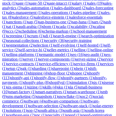
stock
(
1
)
sage
(
1
)
sage-50
(
2
)
sage-intacct
(
1
)
salary
(
1
)
sales
(
19
)
sales-
analytics
(
3
)
sales-automation
(
1
)
sales-dashboard
(
2
)
sales-forecasting
(
1
)
sales-management
(
1
)
sales-operations
(
1
)
sales-pipeline
(
1
)
sales-
tax
(
8
)
salesforce
(
5
)
salesforce-einstein
(
1
)
salesforce-essentials
(
1
)
sanctions
(
1
)
sap
(
5
)
sap-business-one
(
2
)
sap-hana
(
1
)
sars
(
2
)
sasb
(
1
)
sat
(
1
)
saudi-arabia
(
3
)
sbom
(
1
)
scada
(
1
)
scalability
(
3
)
scaling
(
9
)
sccs
(
2
)
scheduling
(
6
)
schema-markup
(
1
)
school-management
(
1
)
screening
(
1
)
scrum
(
1
)
sdi
(
1
)
search-engine
(
1
)
search-optimization
(
2
)
seasonal-collections
(
1
)
security
(
36
)
security-training
(
1
)
segmentation
(
2
)
selection
(
1
)
self-evolving
(
1
)
self-hosted
(
1
)
self-
service
(
2
)
self-service-bi
(
2
)
seller-metrics
(
1
)
selling
(
1
)
selling-online
(
1
)
selling-platforms
(
1
)
semantic-model
(
1
)
seo
(
16
)
seo-audit
(
1
)
seo-
migration
(
1
)
server
(
1
)
server-components
(
1
)
server-sizing
(
2
)
service
(
1
)
service-contracts
(
1
)
service-efficiency
(
1
)
service-firms
(
1
)
services
(
1
)
setup
(
2
)
sgk
(
1
)
sharding
(
1
)
sharepoint
(
1
)
shein
(
1
)
shift-
management
(
3
)
shipping
(
4
)
shop-floor
(
2
)
shopee
(
2
)
shopify
(
113
)
shopify-api
(
1
)
shopify-flow
(
1
)
shopify-partners
(
1
)
shopify-
payments
(
1
)
shopify-plus
(
8
)
shopifyql
(
1
)
simulation
(
3
)
sis
(
1
)
sisense
(
1
)
six-sigma
(
1
)
sizing
(
1
)
skills
(
4
)
sku
(
1
)
sla
(
5
)
small-business
(
10
)
smart-factory
(
1
)
smart-narratives
(
1
)
smart-warehouse
(
1
)
smb
(
9
)
sms-marketing
(
5
)
snapshots
(
1
)
snowflake
(
1
)
soc2
(
5
)
social-
commerce
(
5
)
software
(
4
)
software-comparison
(
1
)
software-
development
(
1
)
software-selection
(
2
)
software-stack
(
1
)
solar-energy
(
1
)
solutions
(
1
)
sop
(
2
)
south-africa
(
3
)
south-asia
(
1
)
south-korea
(
1
)
southeast-asia
(
2
)
spc
(
1
)
specialty
(
1
)
speed
(
1
)
speed-optimization