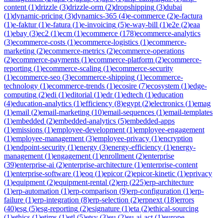
content
(
1
)
drizzle
(
3
)
drizzle-orm
(
2
)
dropshipping
(
3
)
dubai
(
1
)
dynamic-pricing
(
3
)
dynamics-365
(
4
)
e-commerce
(
2
)
e-factura
(
1
)
e-faktur
(
1
)
e-fatura
(
1
)
e-invoicing
(
5
)
e-way-bill
(
1
)
e2e
(
2
)
eaa
(
1
)
ebay
(
3
)
ec2
(
1
)
ecm
(
1
)
ecommerce
(
178
)
ecommerce-analytics
(
3
)
ecommerce-costs
(
1
)
ecommerce-logistics
(
1
)
ecommerce-
marketing
(
2
)
ecommerce-metrics
(
2
)
ecommerce-operations
(
2
)
ecommerce-payments
(
1
)
ecommerce-platform
(
2
)
ecommerce-
reporting
(
1
)
ecommerce-scaling
(
1
)
ecommerce-security
(
1
)
ecommerce-seo
(
3
)
ecommerce-shipping
(
1
)
ecommerce-
technology
(
1
)
ecommerce-trends
(
1
)
ecosire
(
7
)
ecosystem
(
1
)
edge-
computing
(
2
)
edi
(
1
)
editorial
(
1
)
edr
(
1
)
edtech
(
1
)
education
(
4
)
education-analytics
(
1
)
efficiency
(
8
)
egypt
(
2
)
electronics
(
1
)
emag
(
1
)
email
(
2
)
email-marketing
(
10
)
email-sequences
(
1
)
email-templates
(
1
)
embedded
(
2
)
embedded-analytics
(
5
)
embedded-apps
(
1
)
emissions
(
1
)
employee-development
(
1
)
employee-engagement
(
1
)
employee-management
(
3
)
employee-privacy
(
1
)
encryption
(
1
)
endpoint-security
(
1
)
energy
(
3
)
energy-efficiency
(
1
)
energy-
management
(
1
)
engagement
(
1
)
enrollment
(
2
)
enterprise
(
39
)
enterprise-ai
(
2
)
enterprise-architecture
(
1
)
enterprise-content
(
1
)
enterprise-software
(
1
)
eoq
(
1
)
epicor
(
2
)
epicor-kinetic
(
1
)
eprivacy
(
1
)
equipment
(
2
)
equipment-rental
(
2
)
erp
(
225
)
erp-architecture
(
1
)
erp-automation
(
1
)
erp-comparison
(
9
)
erp-configuration
(
1
)
erp-
failure
(
1
)
erp-integration
(
8
)
erp-selection
(
2
)
erpnext
(
18
)
errors
(
40
)
esg
(
5
)
esg-reporting
(
2
)
esignature
(
1
)
eta
(
2
)
ethical-sourcing
(
1
)
ethics
(
1
)
etims
(
1
)
etl
(
5
)
etsy
(
3
)
eu
(
2
)
eu-ai-act
(
1
)
europe