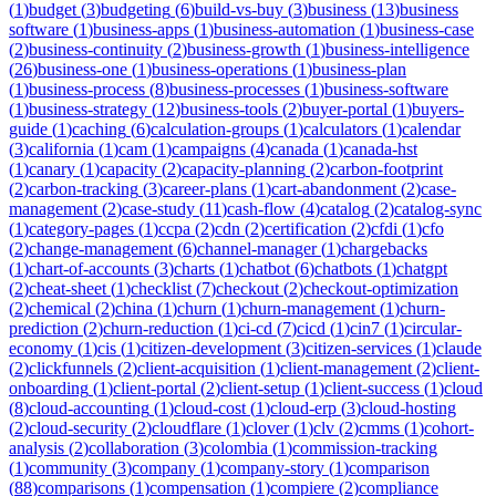
(
1
)
budget
(
3
)
budgeting
(
6
)
build-vs-buy
(
3
)
business
(
13
)
business
software
(
1
)
business-apps
(
1
)
business-automation
(
1
)
business-case
(
2
)
business-continuity
(
2
)
business-growth
(
1
)
business-intelligence
(
26
)
business-one
(
1
)
business-operations
(
1
)
business-plan
(
1
)
business-process
(
8
)
business-processes
(
1
)
business-software
(
1
)
business-strategy
(
12
)
business-tools
(
2
)
buyer-portal
(
1
)
buyers-
guide
(
1
)
caching
(
6
)
calculation-groups
(
1
)
calculators
(
1
)
calendar
(
3
)
california
(
1
)
cam
(
1
)
campaigns
(
4
)
canada
(
1
)
canada-hst
(
1
)
canary
(
1
)
capacity
(
2
)
capacity-planning
(
2
)
carbon-footprint
(
2
)
carbon-tracking
(
3
)
career-plans
(
1
)
cart-abandonment
(
2
)
case-
management
(
2
)
case-study
(
11
)
cash-flow
(
4
)
catalog
(
2
)
catalog-sync
(
1
)
category-pages
(
1
)
ccpa
(
2
)
cdn
(
2
)
certification
(
2
)
cfdi
(
1
)
cfo
(
2
)
change-management
(
6
)
channel-manager
(
1
)
chargebacks
(
1
)
chart-of-accounts
(
3
)
charts
(
1
)
chatbot
(
6
)
chatbots
(
1
)
chatgpt
(
2
)
cheat-sheet
(
1
)
checklist
(
7
)
checkout
(
2
)
checkout-optimization
(
2
)
chemical
(
2
)
china
(
1
)
churn
(
1
)
churn-management
(
1
)
churn-
prediction
(
2
)
churn-reduction
(
1
)
ci-cd
(
7
)
cicd
(
1
)
cin7
(
1
)
circular-
economy
(
1
)
cis
(
1
)
citizen-development
(
3
)
citizen-services
(
1
)
claude
(
2
)
clickfunnels
(
2
)
client-acquisition
(
1
)
client-management
(
2
)
client-
onboarding
(
1
)
client-portal
(
2
)
client-setup
(
1
)
client-success
(
1
)
cloud
(
8
)
cloud-accounting
(
1
)
cloud-cost
(
1
)
cloud-erp
(
3
)
cloud-hosting
(
2
)
cloud-security
(
2
)
cloudflare
(
1
)
clover
(
1
)
clv
(
2
)
cmms
(
1
)
cohort-
analysis
(
2
)
collaboration
(
3
)
colombia
(
1
)
commission-tracking
(
1
)
community
(
3
)
company
(
1
)
company-story
(
1
)
comparison
(
88
)
comparisons
(
1
)
compensation
(
1
)
compiere
(
2
)
compliance