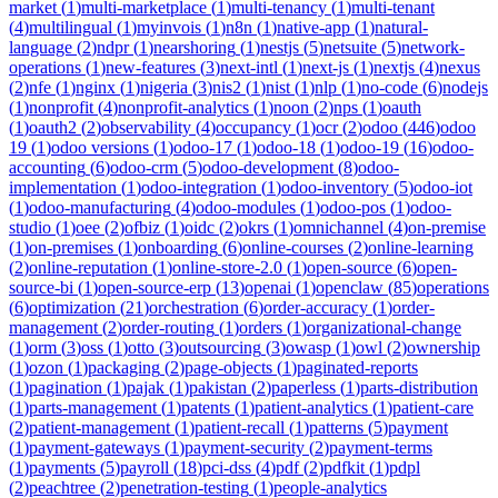
market
(
1
)
multi-marketplace
(
1
)
multi-tenancy
(
1
)
multi-tenant
(
4
)
multilingual
(
1
)
myinvois
(
1
)
n8n
(
1
)
native-app
(
1
)
natural-
language
(
2
)
ndpr
(
1
)
nearshoring
(
1
)
nestjs
(
5
)
netsuite
(
5
)
network-
operations
(
1
)
new-features
(
3
)
next-intl
(
1
)
next-js
(
1
)
nextjs
(
4
)
nexus
(
2
)
nfe
(
1
)
nginx
(
1
)
nigeria
(
3
)
nis2
(
1
)
nist
(
1
)
nlp
(
1
)
no-code
(
6
)
nodejs
(
1
)
nonprofit
(
4
)
nonprofit-analytics
(
1
)
noon
(
2
)
nps
(
1
)
oauth
(
1
)
oauth2
(
2
)
observability
(
4
)
occupancy
(
1
)
ocr
(
2
)
odoo
(
446
)
odoo
19
(
1
)
odoo versions
(
1
)
odoo-17
(
1
)
odoo-18
(
1
)
odoo-19
(
16
)
odoo-
accounting
(
6
)
odoo-crm
(
5
)
odoo-development
(
8
)
odoo-
implementation
(
1
)
odoo-integration
(
1
)
odoo-inventory
(
5
)
odoo-iot
(
1
)
odoo-manufacturing
(
4
)
odoo-modules
(
1
)
odoo-pos
(
1
)
odoo-
studio
(
1
)
oee
(
2
)
ofbiz
(
1
)
oidc
(
2
)
okrs
(
1
)
omnichannel
(
4
)
on-premise
(
1
)
on-premises
(
1
)
onboarding
(
6
)
online-courses
(
2
)
online-learning
(
2
)
online-reputation
(
1
)
online-store-2.0
(
1
)
open-source
(
6
)
open-
source-bi
(
1
)
open-source-erp
(
13
)
openai
(
1
)
openclaw
(
85
)
operations
(
6
)
optimization
(
21
)
orchestration
(
6
)
order-accuracy
(
1
)
order-
management
(
2
)
order-routing
(
1
)
orders
(
1
)
organizational-change
(
1
)
orm
(
3
)
oss
(
1
)
otto
(
3
)
outsourcing
(
3
)
owasp
(
1
)
owl
(
2
)
ownership
(
1
)
ozon
(
1
)
packaging
(
2
)
page-objects
(
1
)
paginated-reports
(
1
)
pagination
(
1
)
pajak
(
1
)
pakistan
(
2
)
paperless
(
1
)
parts-distribution
(
1
)
parts-management
(
1
)
patents
(
1
)
patient-analytics
(
1
)
patient-care
(
2
)
patient-management
(
1
)
patient-recall
(
1
)
patterns
(
5
)
payment
(
1
)
payment-gateways
(
1
)
payment-security
(
2
)
payment-terms
(
1
)
payments
(
5
)
payroll
(
18
)
pci-dss
(
4
)
pdf
(
2
)
pdfkit
(
1
)
pdpl
(
2
)
peachtree
(
2
)
penetration-testing
(
1
)
people-analytics