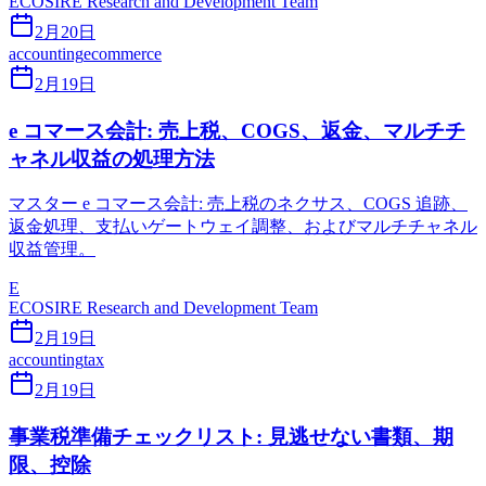
ECOSIRE Research and Development Team
2月20日
accounting
ecommerce
2月19日
e コマース会計: 売上税、COGS、返金、マルチチ
ャネル収益の処理方法
マスター e コマース会計: 売上税のネクサス、COGS 追跡、
返金処理、支払いゲートウェイ調整、およびマルチチャネル
収益管理。
E
ECOSIRE Research and Development Team
2月19日
accounting
tax
2月19日
事業税準備チェックリスト: 見逃せない書類、期
限、控除