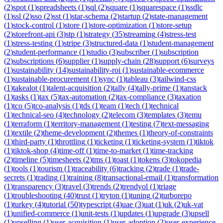
(
2
)
spot
(
1
)
spreadsheets
(
1
)
sql
(
2
)
square
(
1
)
squarespace
(
1
)
ssdlc
(
1
)
ssl
(
2
)
sso
(
2
)
sst
(
1
)
star-schema
(
2
)
startup
(
2
)
state-management
(
1
)
stock-control
(
1
)
store
(
1
)
store-optimization
(
1
)
store-setup
(
2
)
storefront-api
(
3
)
stp
(
1
)
strategy
(
35
)
streaming
(
4
)
stress-test
(
1
)
stress-testing
(
1
)
stripe
(
3
)
structured-data
(
1
)
student-management
(
2
)
student-performance
(
1
)
studio
(
3
)
subscriber
(
1
)
subscription
(
2
)
subscriptions
(
6
)
supplier
(
1
)
supply-chain
(
28
)
support
(
6
)
surveys
(
1
)
sustainability
(
14
)
sustainability-roi
(
1
)
sustainable-ecommerce
(
1
)
sustainable-procurement
(
1
)
sync
(
1
)
tableau
(
3
)
tailwind-css
(
1
)
takealot
(
1
)
talent-acquisition
(
2
)
tally
(
4
)
tally-prime
(
1
)
tanstack
(
1
)
tasks
(
1
)
tax
(
5
)
tax-automation
(
2
)
tax-compliance
(
3
)
taxation
(
1
)
tco
(
5
)
tco-analysis
(
1
)
tds
(
1
)
team
(
1
)
tech
(
1
)
technical
(
1
)
technical-seo
(
4
)
technology
(
2
)
telecom
(
3
)
templates
(
3
)
temu
(
1
)
terraform
(
1
)
territory-management
(
1
)
testing
(
7
)
text-messaging
(
1
)
textile
(
2
)
theme-development
(
2
)
themes
(
1
)
theory-of-constraints
(
1
)
third-party
(
1
)
throttling
(
1
)
ticketing
(
1
)
ticketing-system
(
1
)
tiktok
(
1
)
tiktok-shop
(
4
)
time-off
(
1
)
time-to-market
(
1
)
time-tracking
(
2
)
timeline
(
5
)
timesheets
(
2
)
tms
(
1
)
toast
(
1
)
tokens
(
3
)
tokopedia
(
1
)
tools
(
1
)
tourism
(
1
)
traceability
(
6
)
tracking
(
2
)
trade
(
1
)
trade-
secrets
(
1
)
trading
(
1
)
training
(
8
)
transactional-email
(
1
)
transformation
(
1
)
transparency
(
3
)
travel
(
3
)
trends
(
2
)
trendyol
(
1
)
triage
(
1
)
troubleshooting
(
40
)
trust
(
1
)
tryton
(
1
)
tuning
(
2
)
turborepo
(
1
)
turkey
(
4
)
tutorial
(
50
)
typescript
(
4
)
uae
(
3
)
uat
(
1
)
uk
(
2
)
uk-vat
(
1
)
unified-commerce
(
1
)
unit-tests
(
1
)
updates
(
1
)
upgrade
(
3
)
upsell
(
1
)
upselling
(
1
)
user-acquisition
(
1
)
user-adoption
(
2
)
user-experience