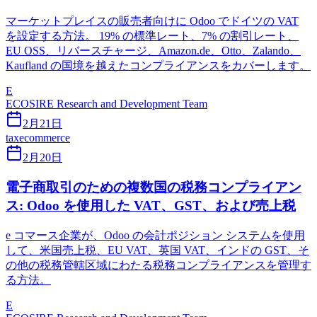
マーケットプレイスの販売者向けに Odoo でドイツの VAT
を設定する方法。 19% の標準レート、7% の割引レート、
EU OSS、リバースチャージ、Amazon.de、Otto、Zalando、
Kaufland の国境を越えたコンプライアンスをカバーします。
E
ECOSIRE Research and Development Team
2月21日
tax
ecommerce
2月20日
電子商取引のための複数国の税務コンプライアン
ス: Odoo を使用した VAT、GST、および売上税
e コマース企業が、Odoo の会計ポジション システムを使用
して、米国売上税、EU VAT、英国 VAT、インドの GST、そ
の他の税務管轄区域にわたる税務コンプライアンスを管理す
る方法。
E