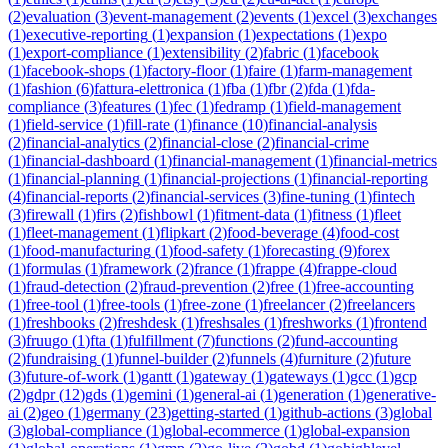
(
2
)
evaluation
(
3
)
event-management
(
2
)
events
(
1
)
excel
(
3
)
exchanges
(
1
)
executive-reporting
(
1
)
expansion
(
1
)
expectations
(
1
)
expo
(
1
)
export-compliance
(
1
)
extensibility
(
2
)
fabric
(
1
)
facebook
(
1
)
facebook-shops
(
1
)
factory-floor
(
1
)
faire
(
1
)
farm-management
(
1
)
fashion
(
6
)
fattura-elettronica
(
1
)
fba
(
1
)
fbr
(
2
)
fda
(
1
)
fda-
compliance
(
3
)
features
(
1
)
fec
(
1
)
fedramp
(
1
)
field-management
(
1
)
field-service
(
1
)
fill-rate
(
1
)
finance
(
10
)
financial-analysis
(
2
)
financial-analytics
(
2
)
financial-close
(
2
)
financial-crime
(
1
)
financial-dashboard
(
1
)
financial-management
(
1
)
financial-metrics
(
1
)
financial-planning
(
1
)
financial-projections
(
1
)
financial-reporting
(
4
)
financial-reports
(
2
)
financial-services
(
3
)
fine-tuning
(
1
)
fintech
(
3
)
firewall
(
1
)
firs
(
2
)
fishbowl
(
1
)
fitment-data
(
1
)
fitness
(
1
)
fleet
(
1
)
fleet-management
(
1
)
flipkart
(
2
)
food-beverage
(
4
)
food-cost
(
1
)
food-manufacturing
(
1
)
food-safety
(
1
)
forecasting
(
9
)
forex
(
1
)
formulas
(
1
)
framework
(
2
)
france
(
1
)
frappe
(
4
)
frappe-cloud
(
1
)
fraud-detection
(
2
)
fraud-prevention
(
2
)
free
(
1
)
free-accounting
(
1
)
free-tool
(
1
)
free-tools
(
1
)
free-zone
(
1
)
freelancer
(
2
)
freelancers
(
1
)
freshbooks
(
2
)
freshdesk
(
1
)
freshsales
(
1
)
freshworks
(
1
)
frontend
(
3
)
fruugo
(
1
)
fta
(
1
)
fulfillment
(
7
)
functions
(
2
)
fund-accounting
(
2
)
fundraising
(
1
)
funnel-builder
(
2
)
funnels
(
4
)
furniture
(
2
)
future
(
3
)
future-of-work
(
1
)
gantt
(
1
)
gateway
(
1
)
gateways
(
1
)
gcc
(
1
)
gcp
(
2
)
gdpr
(
12
)
gds
(
1
)
gemini
(
1
)
general-ai
(
1
)
generation
(
1
)
generative-
ai
(
2
)
geo
(
1
)
germany
(
23
)
getting-started
(
1
)
github-actions
(
3
)
global
(
3
)
global-compliance
(
1
)
global-ecommerce
(
1
)
global-expansion