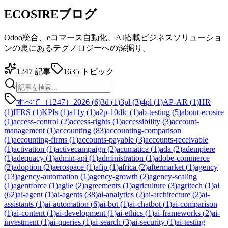
ECOSIREブログ
Odoo統合、eコマース自動化、AI搭載ビジネスソリューショ
ンの裏にあるテクノロジーへの深掘り。
1247
記事
1635
トピック
すべて（1247）
2026
(
6
)
3d
(
1
)
3pl
(
3
)
4pl
(
1
)
AP-AR
(
1
)
HR
(
1
)
IFRS
(
1
)
KPIs
(
1
)
a11y
(
1
)
a2p-10dlc
(
1
)
ab-testing
(
5
)
about-ecosire
(
1
)
access-control
(
2
)
access-rights
(
1
)
accessibility
(
3
)
account-
management
(
1
)
accounting
(
83
)
accounting-comparison
(
1
)
accounting-firms
(
1
)
accounts-payable
(
3
)
accounts-receivable
(
1
)
activation
(
1
)
activecampaign
(
2
)
acumatica
(
1
)
ada
(
2
)
adempiere
(
1
)
adequacy
(
1
)
admin-api
(
1
)
administration
(
1
)
adobe-commerce
(
2
)
adoption
(
2
)
aerospace
(
1
)
afip
(
1
)
africa
(
2
)
aftermarket
(
1
)
agency
(
13
)
agency-automation
(
1
)
agency-growth
(
2
)
agency-scaling
(
1
)
agentforce
(
1
)
agile
(
2
)
agreements
(
1
)
agriculture
(
3
)
agritech
(
1
)
ai
(
62
)
ai-agent
(
1
)
ai-agents
(
38
)
ai-analytics
(
2
)
ai-architecture
(
2
)
ai-
assistants
(
1
)
ai-automation
(
6
)
ai-bot
(
1
)
ai-chatbot
(
1
)
ai-comparison
(
1
)
ai-content
(
1
)
ai-development
(
1
)
ai-ethics
(
1
)
ai-frameworks
(
2
)
ai-
investment
(
1
)
ai-queries
(
1
)
ai-search
(
3
)
ai-security
(
1
)
ai-testing