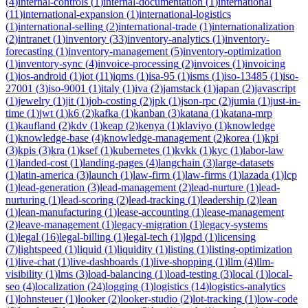
(
4
)
internal-controls
(
1
)
internal-documentation
(
1
)
international
(
11
)
international-expansion
(
1
)
international-logistics
(
1
)
international-selling
(
2
)
international-trade
(
1
)
internationalization
(
2
)
intranet
(
1
)
inventory
(
33
)
inventory-analytics
(
1
)
inventory-
forecasting
(
1
)
inventory-management
(
5
)
inventory-optimization
(
1
)
inventory-sync
(
4
)
invoice-processing
(
2
)
invoices
(
1
)
invoicing
(
1
)
ios-android
(
1
)
iot
(
11
)
iqms
(
1
)
isa-95
(
1
)
isms
(
1
)
iso-13485
(
1
)
iso-
27001
(
3
)
iso-9001
(
1
)
italy
(
1
)
iva
(
2
)
jamstack
(
1
)
japan
(
2
)
javascript
(
1
)
jewelry
(
1
)
jit
(
1
)
job-costing
(
2
)
jpk
(
1
)
json-rpc
(
2
)
jumia
(
1
)
just-in-
time
(
1
)
jwt
(
1
)
k6
(
2
)
kafka
(
1
)
kanban
(
3
)
katana
(
1
)
katana-mrp
(
1
)
kaufland
(
2
)
kdv
(
1
)
keap
(
2
)
kenya
(
1
)
klaviyo
(
1
)
knowledge
(
1
)
knowledge-base
(
4
)
knowledge-management
(
2
)
korea
(
1
)
kpi
(
3
)
kpis
(
3
)
kra
(
1
)
ksef
(
1
)
kubernetes
(
1
)
kvkk
(
1
)
kyc
(
1
)
labor-law
(
1
)
landed-cost
(
1
)
landing-pages
(
4
)
langchain
(
3
)
large-datasets
(
1
)
latin-america
(
3
)
launch
(
1
)
law-firm
(
1
)
law-firms
(
1
)
lazada
(
1
)
lcp
(
1
)
lead-generation
(
3
)
lead-management
(
2
)
lead-nurture
(
1
)
lead-
nurturing
(
1
)
lead-scoring
(
2
)
lead-tracking
(
1
)
leadership
(
2
)
lean
(
1
)
lean-manufacturing
(
1
)
lease-accounting
(
1
)
lease-management
(
2
)
leave-management
(
1
)
legacy-migration
(
1
)
legacy-systems
(
1
)
legal
(
16
)
legal-billing
(
1
)
legal-tech
(
1
)
lgpd
(
1
)
licensing
(
7
)
lightspeed
(
1
)
liquid
(
1
)
liquidity
(
1
)
listing
(
1
)
listing-optimization
(
1
)
live-chat
(
1
)
live-dashboards
(
1
)
live-shopping
(
1
)
llm
(
4
)
llm-
visibility
(
1
)
lms
(
3
)
load-balancing
(
1
)
load-testing
(
3
)
local
(
1
)
local-
seo
(
4
)
localization
(
24
)
logging
(
1
)
logistics
(
14
)
logistics-analytics
(
1
)
lohnsteuer
(
1
)
looker
(
2
)
looker-studio
(
2
)
lot-tracking
(
1
)
low-code