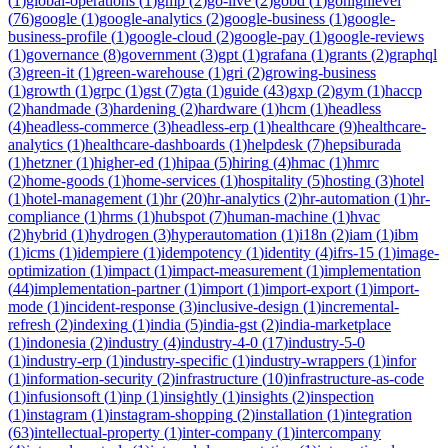
(
1
)
global-operations
(
1
)
gmp
(
2
)
go-live
(
2
)
gobd
(
1
)
gohighlevel
(
76
)
google
(
1
)
google-analytics
(
2
)
google-business
(
1
)
google-
business-profile
(
1
)
google-cloud
(
2
)
google-pay
(
1
)
google-reviews
(
1
)
governance
(
8
)
government
(
3
)
gpt
(
1
)
grafana
(
1
)
grants
(
2
)
graphql
(
3
)
green-it
(
1
)
green-warehouse
(
1
)
gri
(
2
)
growing-business
(
1
)
growth
(
1
)
grpc
(
1
)
gst
(
7
)
gta
(
1
)
guide
(
43
)
gxp
(
2
)
gym
(
1
)
haccp
(
2
)
handmade
(
3
)
hardening
(
2
)
hardware
(
1
)
hcm
(
1
)
headless
(
4
)
headless-commerce
(
3
)
headless-erp
(
1
)
healthcare
(
9
)
healthcare-
analytics
(
1
)
healthcare-dashboards
(
1
)
helpdesk
(
7
)
hepsiburada
(
1
)
hetzner
(
1
)
higher-ed
(
1
)
hipaa
(
5
)
hiring
(
4
)
hmac
(
1
)
hmrc
(
2
)
home-goods
(
1
)
home-services
(
1
)
hospitality
(
5
)
hosting
(
3
)
hotel
(
1
)
hotel-management
(
1
)
hr
(
20
)
hr-analytics
(
2
)
hr-automation
(
1
)
hr-
compliance
(
1
)
hrms
(
1
)
hubspot
(
7
)
human-machine
(
1
)
hvac
(
2
)
hybrid
(
1
)
hydrogen
(
3
)
hyperautomation
(
1
)
i18n
(
2
)
iam
(
1
)
ibm
(
1
)
icms
(
1
)
idempiere
(
1
)
idempotency
(
1
)
identity
(
4
)
ifrs-15
(
1
)
image-
optimization
(
1
)
impact
(
1
)
impact-measurement
(
1
)
implementation
(
44
)
implementation-partner
(
1
)
import
(
1
)
import-export
(
1
)
import-
mode
(
1
)
incident-response
(
3
)
inclusive-design
(
1
)
incremental-
refresh
(
2
)
indexing
(
1
)
india
(
5
)
india-gst
(
2
)
india-marketplace
(
1
)
indonesia
(
2
)
industry
(
4
)
industry-4-0
(
17
)
industry-5-0
(
1
)
industry-erp
(
1
)
industry-specific
(
1
)
industry-wrappers
(
1
)
infor
(
1
)
information-security
(
2
)
infrastructure
(
10
)
infrastructure-as-code
(
1
)
infusionsoft
(
1
)
inp
(
1
)
insightly
(
1
)
insights
(
2
)
inspection
(
1
)
instagram
(
1
)
instagram-shopping
(
2
)
installation
(
1
)
integration
(
63
)
intellectual-property
(
1
)
inter-company
(
1
)
intercompany