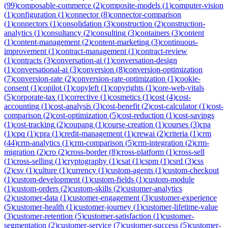
(
99
)
composable-commerce
(
2
)
composite-models
(
1
)
computer-vision
(
1
)
configuration
(
1
)
connector
(
8
)
connector-comparison
(
1
)
connectors
(
1
)
consolidation
(
3
)
construction
(
2
)
construction-
analytics
(
1
)
consultancy
(
2
)
consulting
(
3
)
containers
(
3
)
content
(
1
)
content-management
(
2
)
content-marketing
(
3
)
continuous-
improvement
(
1
)
contract-management
(
1
)
contract-review
(
1
)
contracts
(
3
)
conversation-ai
(
1
)
conversation-design
(
1
)
conversational-ai
(
3
)
conversion
(
8
)
conversion-optimization
(
7
)
conversion-rate
(
2
)
conversion-rate-optimization
(
1
)
cookie-
consent
(
1
)
copilot
(
1
)
copyleft
(
1
)
copyrights
(
1
)
core-web-vitals
(
5
)
corporate-tax
(
1
)
corrective
(
1
)
cosmetics
(
1
)
cost
(
4
)
cost-
accounting
(
1
)
cost-analysis
(
3
)
cost-benefit
(
2
)
cost-calculator
(
1
)
cost-
comparison
(
2
)
cost-optimization
(
5
)
cost-reduction
(
1
)
cost-savings
(
1
)
cost-tracking
(
2
)
coupang
(
1
)
course-creation
(
1
)
courses
(
3
)
cpa
(
1
)
cpq
(
1
)
cpra
(
1
)
credit-management
(
1
)
crewai
(
2
)
criteria
(
1
)
crm
(
44
)
crm-analytics
(
1
)
crm-comparison
(
5
)
crm-integration
(
2
)
crm-
migration
(
2
)
cro
(
2
)
cross-border
(
8
)
cross-platform
(
1
)
cross-sell
(
1
)
cross-selling
(
1
)
cryptography
(
1
)
csat
(
1
)
cspm
(
1
)
csrd
(
3
)
css
(
2
)
csv
(
1
)
culture
(
1
)
currency
(
1
)
custom-agents
(
1
)
custom-checkout
(
1
)
custom-development
(
1
)
custom-fields
(
1
)
custom-module
(
1
)
custom-orders
(
2
)
custom-skills
(
2
)
customer-analytics
(
2
)
customer-data
(
1
)
customer-engagement
(
3
)
customer-experience
(
5
)
customer-health
(
1
)
customer-journey
(
1
)
customer-lifetime-value
(
3
)
customer-retention
(
5
)
customer-satisfaction
(
1
)
customer-
segmentation
(
2
)
customer-service
(
7
)
customer-success
(
5
)
customer-