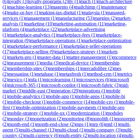
(
6
)
loyalty
(
3
)
loyalty-programs
(
2
)
ltv
(
1
)
mach
(
1
)
mach-architecture
(
1
)
machine-learning
(
13
)
magento
(
4
)
mailchimp
(
1
)
maintenance
(
4
)
make-or-buy
(
1
)
making-tax-digital
(
1
)
malaysia
(
1
)
managed-
services
(
1
)
management
(
1
)
manufacturing
(
53
)
margins
(
2
)
market-
analysis
(
1
)
marketing
(
10
)
marketing-automation
(
11
)
marketing-
platform
(
4
)
marketplace
(
22
)
marketplace-advertising
(
1
)
marketplace-analytics
(
1
)
marketplace-fees
(
1
)
marketplace-
integration
(
9
)
marketplace-operations
(
1
)
marketplace-optimization
(
1
)
marketplace-performance
(
1
)
marketplace-seller-operations
(
17
)
marketplace-selling
(
9
)
marketplace-strategy
(
1
)
markets
(
1
)
markets-pro
(
1
)
master-data
(
1
)
matter-management
(
1
)
mcommerce
(
2
)
measurement
(
1
)
media
(
3
)
medical-device
(
1
)
membership
(
2
)
membership-sites
(
3
)
memberships
(
1
)
mercadolibre
(
2
)
mes
(
2
)
messaging
(
1
)
metabase
(
1
)
metasfresh
(
1
)
method-crm
(
1
)
metrics
(
2
)
mexico
(
1
)
mfa
(
1
)
microlearning
(
1
)
microservices
(
6
)
microsoft
(
4
)
microsoft-365
(
1
)
microsoft-copilot
(
1
)
microsoft-fabric
(
3
)
mid-
market
(
3
)
middle-east
(
3
)
migration
(
29
)
migrations
(
1
)
mobile
(
1
)
mobile-analytics
(
1
)
mobile-app
(
1
)
mobile-apps
(
1
)
mobile-bi
(
1
)
mobile-checkout
(
1
)
mobile-commerce
(
14
)
mobile-cro
(
1
)
mobile-
first
(
1
)
mobile-optimization
(
1
)
mobile-payments
(
1
)
mobile-seo
(
1
)
mobile-strategy
(
1
)
mobile-ux
(
1
)
modernization
(
1
)
modules
(
2
)
monday
(
3
)
monetization
(
2
)
monitoring
(
8
)
monolith
(
1
)
monorepo
(
2
)
month-end
(
1
)
month-end-close
(
2
)
mps
(
1
)
mrp
(
6
)
mtd
(
1
)
multi-
agent
(
5
)
multi-channel
(
13
)
multi-cloud
(
1
)
multi-company
(
3
)
multi-
country
(
2
)
multi-currency
(
6
)
multi-entity
(
2
)
multi-location
(
4
)
multi-