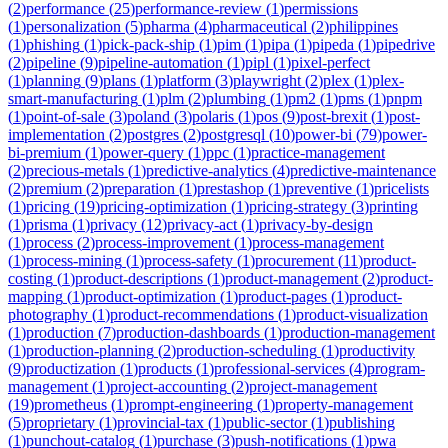
(
2
)
performance
(
25
)
performance-review
(
1
)
permissions
(
1
)
personalization
(
5
)
pharma
(
4
)
pharmaceutical
(
2
)
philippines
(
1
)
phishing
(
1
)
pick-pack-ship
(
1
)
pim
(
1
)
pipa
(
1
)
pipeda
(
1
)
pipedrive
(
2
)
pipeline
(
9
)
pipeline-automation
(
1
)
pipl
(
1
)
pixel-perfect
(
1
)
planning
(
9
)
plans
(
1
)
platform
(
3
)
playwright
(
2
)
plex
(
1
)
plex-
smart-manufacturing
(
1
)
plm
(
2
)
plumbing
(
1
)
pm2
(
1
)
pms
(
1
)
pnpm
(
1
)
point-of-sale
(
3
)
poland
(
3
)
polaris
(
1
)
pos
(
9
)
post-brexit
(
1
)
post-
implementation
(
2
)
postgres
(
2
)
postgresql
(
10
)
power-bi
(
79
)
power-
bi-premium
(
1
)
power-query
(
1
)
ppc
(
1
)
practice-management
(
2
)
precious-metals
(
1
)
predictive-analytics
(
4
)
predictive-maintenance
(
2
)
premium
(
2
)
preparation
(
1
)
prestashop
(
1
)
preventive
(
1
)
pricelists
(
1
)
pricing
(
19
)
pricing-optimization
(
1
)
pricing-strategy
(
3
)
printing
(
1
)
prisma
(
1
)
privacy
(
12
)
privacy-act
(
1
)
privacy-by-design
(
1
)
process
(
2
)
process-improvement
(
1
)
process-management
(
1
)
process-mining
(
1
)
process-safety
(
1
)
procurement
(
11
)
product-
costing
(
1
)
product-descriptions
(
1
)
product-management
(
2
)
product-
mapping
(
1
)
product-optimization
(
1
)
product-pages
(
1
)
product-
photography
(
1
)
product-recommendations
(
1
)
product-visualization
(
1
)
production
(
7
)
production-dashboards
(
1
)
production-management
(
1
)
production-planning
(
2
)
production-scheduling
(
1
)
productivity
(
9
)
productization
(
1
)
products
(
1
)
professional-services
(
4
)
program-
management
(
1
)
project-accounting
(
2
)
project-management
(
19
)
prometheus
(
1
)
prompt-engineering
(
1
)
property-management
(
5
)
proprietary
(
1
)
provincial-tax
(
1
)
public-sector
(
1
)
publishing
(
1
)
punchout-catalog
(
1
)
purchase
(
3
)
push-notifications
(
1
)
pwa