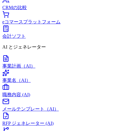
CRMの比較
eコマースプラットフォーム
会計ソフト
AI とジェネレーター
事業計画（AI）
事業名（AI）
職務内容 (AI)
メールテンプレート（AI）
RFP ジェネレーター (AI)