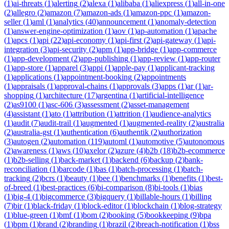
(
1
)
ai-threats
(
1
)
alerting
(
2
)
alexa
(
1
)
alibaba
(
1
)
aliexpress
(
1
)
all-in-one
(
2
)
allegro
(
2
)
amazon
(
7
)
amazon-ads
(
1
)
amazon-ppc
(
1
)
amazon-
seller
(
1
)
aml
(
1
)
analytics
(
40
)
announcement
(
1
)
anomaly-detection
(
1
)
answer-engine-optimization
(
1
)
aov
(
1
)
ap-automation
(
1
)
apache
(
1
)
apcs
(
1
)
api
(
22
)
api-economy
(
1
)
api-first
(
2
)
api-gateway
(
1
)
api-
integration
(
3
)
api-security
(
2
)
apm
(
1
)
app-bridge
(
1
)
app-commerce
(
1
)
app-development
(
2
)
app-publishing
(
1
)
app-review
(
1
)
app-router
(
1
)
app-store
(
1
)
apparel
(
3
)
appi
(
1
)
apple-pay
(
1
)
applicant-tracking
(
1
)
applications
(
1
)
appointment-booking
(
2
)
appointments
(
1
)
appraisals
(
1
)
approval-chains
(
1
)
approvals
(
3
)
apps
(
1
)
ar
(
1
)
ar-
shopping
(
1
)
architecture
(
17
)
argentina
(
1
)
artificial-intelligence
(
2
)
as9100
(
1
)
asc-606
(
3
)
assessment
(
2
)
asset-management
(
4
)
assistant
(
1
)
ato
(
1
)
attribution
(
1
)
attrition
(
1
)
audience-analytics
(
1
)
audit
(
7
)
audit-trail
(
1
)
augmented
(
1
)
augmented-reality
(
2
)
australia
(
2
)
australia-gst
(
1
)
authentication
(
6
)
authentik
(
2
)
authorization
(
3
)
autogen
(
2
)
automation
(
119
)
automl
(
1
)
automotive
(
5
)
autonomous
(
2
)
awareness
(
1
)
aws
(
10
)
axelor
(
2
)
azure
(
4
)
b2b
(
18
)
b2b-ecommerce
(
1
)
b2b-selling
(
1
)
back-market
(
1
)
backend
(
6
)
backup
(
2
)
bank-
reconciliation
(
1
)
barcode
(
1
)
bas
(
1
)
batch-processing
(
1
)
batch-
tracking
(
2
)
bcrs
(
1
)
beauty
(
1
)
bee
(
1
)
benchmarks
(
1
)
benefits
(
1
)
best-
of-breed
(
1
)
best-practices
(
6
)
bi-comparison
(
8
)
bi-tools
(
1
)
bias
(
1
)
big-4
(
1
)
bigcommerce
(
3
)
bigquery
(
1
)
billable-hours
(
1
)
billing
(
7
)
bir
(
1
)
black-friday
(
1
)
block-editor
(
1
)
blockchain
(
1
)
blog-strategy
(
1
)
blue-green
(
1
)
bmf
(
1
)
bom
(
2
)
booking
(
5
)
bookkeeping
(
9
)
bpa
(
1
)
bpm
(
1
)
brand
(
2
)
branding
(
1
)
brazil
(
2
)
breach-notification
(
1
)
bss