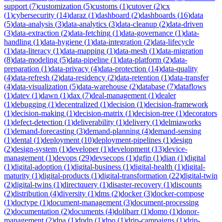
support
(
7
)
customization
(
5
)
customs
(
1
)
cutover
(
2
)
cx
(
1
)
cybersecurity
(
14
)
daraz
(
1
)
dashboard
(
2
)
dashboards
(
16
)
data
(
5
)
data-analysis
(
3
)
data-analytics
(
3
)
data-cleanup
(
2
)
data-driven
(
3
)
data-extraction
(
2
)
data-fetching
(
1
)
data-governance
(
1
)
data-
handling
(
1
)
data-hygiene
(
1
)
data-integration
(
2
)
data-lifecycle
(
1
)
data-literacy
(
1
)
data-mapping
(
1
)
data-mesh
(
1
)
data-migration
(
8
)
data-modeling
(
5
)
data-pipeline
(
1
)
data-platform
(
2
)
data-
preparation
(
1
)
data-privacy
(
4
)
data-protection
(
14
)
data-quality
(
4
)
data-refresh
(
2
)
data-residency
(
2
)
data-retention
(
1
)
data-transfer
(
4
)
data-visualization
(
5
)
data-warehouse
(
2
)
database
(
7
)
dataflows
(
1
)
datev
(
1
)
dawn
(
1
)
dax
(
7
)
deal-management
(
1
)
dealer
(
1
)
debugging
(
1
)
decentralized
(
1
)
decision
(
1
)
decision-framework
(
1
)
decision-making
(
1
)
decision-matrix
(
1
)
decision-tree
(
1
)
decorators
(
1
)
defect-detection
(
1
)
deliverability
(
1
)
delivery
(
1
)
delmiaworks
(
1
)
demand-forecasting
(
3
)
demand-planning
(
4
)
demand-sensing
(
1
)
dental
(
1
)
deployment
(
10
)
deployment-pipelines
(
1
)
design
(
2
)
design-system
(
1
)
developer
(
1
)
development
(
13
)
device-
management
(
1
)
devops
(
29
)
devsecops
(
1
)
dgfip
(
1
)
dian
(
1
)
digital
(
1
)
digital-adoption
(
1
)
digital-business
(
1
)
digital-health
(
1
)
digital-
maturity
(
1
)
digital-products
(
1
)
digital-transformation
(
22
)
digital-twin
(
2
)
digital-twins
(
1
)
directquery
(
1
)
disaster-recovery
(
1
)
discounts
(
2
)
distribution
(
4
)
diversity
(
1
)
dms
(
2
)
docker
(
3
)
docker-compose
(
1
)
doctype
(
1
)
document-management
(
3
)
document-processing
(
2
)
documentation
(
2
)
documents
(
4
)
dolibarr
(
1
)
domo
(
1
)
donor-
management
(
2
)
dpa
(
1
)
dpdp
(
1
)
dpo
(
1
)
drip-campaigns
(
1
)
drip-