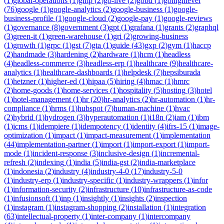
(
1
)
global-operations
(
1
)
gmp
(
2
)
go-live
(
2
)
gobd
(
1
)
gohighlevel
(
76
)
google
(
1
)
google-analytics
(
2
)
google-business
(
1
)
google-
business-profile
(
1
)
google-cloud
(
2
)
google-pay
(
1
)
google-reviews
(
1
)
governance
(
8
)
government
(
3
)
gpt
(
1
)
grafana
(
1
)
grants
(
2
)
graphql
(
3
)
green-it
(
1
)
green-warehouse
(
1
)
gri
(
2
)
growing-business
(
1
)
growth
(
1
)
grpc
(
1
)
gst
(
7
)
gta
(
1
)
guide
(
43
)
gxp
(
2
)
gym
(
1
)
haccp
(
2
)
handmade
(
3
)
hardening
(
2
)
hardware
(
1
)
hcm
(
1
)
headless
(
4
)
headless-commerce
(
3
)
headless-erp
(
1
)
healthcare
(
9
)
healthcare-
analytics
(
1
)
healthcare-dashboards
(
1
)
helpdesk
(
7
)
hepsiburada
(
1
)
hetzner
(
1
)
higher-ed
(
1
)
hipaa
(
5
)
hiring
(
4
)
hmac
(
1
)
hmrc
(
2
)
home-goods
(
1
)
home-services
(
1
)
hospitality
(
5
)
hosting
(
3
)
hotel
(
1
)
hotel-management
(
1
)
hr
(
20
)
hr-analytics
(
2
)
hr-automation
(
1
)
hr-
compliance
(
1
)
hrms
(
1
)
hubspot
(
7
)
human-machine
(
1
)
hvac
(
2
)
hybrid
(
1
)
hydrogen
(
3
)
hyperautomation
(
1
)
i18n
(
2
)
iam
(
1
)
ibm
(
1
)
icms
(
1
)
idempiere
(
1
)
idempotency
(
1
)
identity
(
4
)
ifrs-15
(
1
)
image-
optimization
(
1
)
impact
(
1
)
impact-measurement
(
1
)
implementation
(
44
)
implementation-partner
(
1
)
import
(
1
)
import-export
(
1
)
import-
mode
(
1
)
incident-response
(
3
)
inclusive-design
(
1
)
incremental-
refresh
(
2
)
indexing
(
1
)
india
(
5
)
india-gst
(
2
)
india-marketplace
(
1
)
indonesia
(
2
)
industry
(
4
)
industry-4-0
(
17
)
industry-5-0
(
1
)
industry-erp
(
1
)
industry-specific
(
1
)
industry-wrappers
(
1
)
infor
(
1
)
information-security
(
2
)
infrastructure
(
10
)
infrastructure-as-code
(
1
)
infusionsoft
(
1
)
inp
(
1
)
insightly
(
1
)
insights
(
2
)
inspection
(
1
)
instagram
(
1
)
instagram-shopping
(
2
)
installation
(
1
)
integration
(
63
)
intellectual-property
(
1
)
inter-company
(
1
)
intercompany