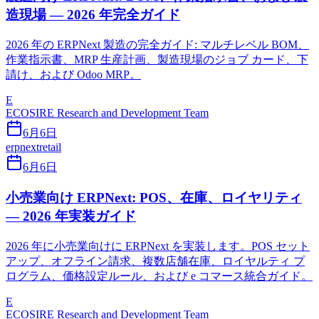
造現場 — 2026 年完全ガイド
2026 年の ERPNext 製造の完全ガイド: マルチレベル BOM、
作業指示書、MRP 生産計画、製造現場のジョブ カード、下
請け、および Odoo MRP。
E
ECOSIRE Research and Development Team
6月6日
erpnext
retail
6月6日
小売業向け ERPNext: POS、在庫、ロイヤリティ
— 2026 年実装ガイド
2026 年に小売業向けに ERPNext を実装します。POS セット
アップ、オフライン請求、複数店舗在庫、ロイヤルティ プ
ログラム、価格設定ルール、および e コマース統合ガイド。
E
ECOSIRE Research and Development Team