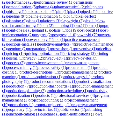
(
2
)
performance
(
25
)
performance-review
(
1
)
permissions
(
1
)
personalization
(
5
)
pharma
(
4
)
pharmaceutical
(
2
)
philippines
(
1
)
phishing
(
1
)
pick-pack-ship
(
1
)
pim
(
1
)
pipa
(
1
)
pipeda
(
1
)
pipedrive
(
2
)
pipeline
(
9
)
pipeline-automation
(
1
)
pipl
(
1
)
pixel-perfect
(
1
)
planning
(
9
)
plans
(
1
)
platform
(
3
)
playwright
(
2
)
plex
(
1
)
plex-
smart-manufacturing
(
1
)
plm
(
2
)
plumbing
(
1
)
pm2
(
1
)
pms
(
1
)
pnpm
(
1
)
point-of-sale
(
3
)
poland
(
3
)
polaris
(
1
)
pos
(
9
)
post-brexit
(
1
)
post-
implementation
(
2
)
postgres
(
2
)
postgresql
(
10
)
power-bi
(
79
)
power-
bi-premium
(
1
)
power-query
(
1
)
ppc
(
1
)
practice-management
(
2
)
precious-metals
(
1
)
predictive-analytics
(
4
)
predictive-maintenance
(
2
)
premium
(
2
)
preparation
(
1
)
prestashop
(
1
)
preventive
(
1
)
pricelists
(
1
)
pricing
(
19
)
pricing-optimization
(
1
)
pricing-strategy
(
3
)
printing
(
1
)
prisma
(
1
)
privacy
(
12
)
privacy-act
(
1
)
privacy-by-design
(
1
)
process
(
2
)
process-improvement
(
1
)
process-management
(
1
)
process-mining
(
1
)
process-safety
(
1
)
procurement
(
11
)
product-
costing
(
1
)
product-descriptions
(
1
)
product-management
(
2
)
product-
mapping
(
1
)
product-optimization
(
1
)
product-pages
(
1
)
product-
photography
(
1
)
product-recommendations
(
1
)
product-visualization
(
1
)
production
(
7
)
production-dashboards
(
1
)
production-management
(
1
)
production-planning
(
2
)
production-scheduling
(
1
)
productivity
(
9
)
productization
(
1
)
products
(
1
)
professional-services
(
4
)
program-
management
(
1
)
project-accounting
(
2
)
project-management
(
19
)
prometheus
(
1
)
prompt-engineering
(
1
)
property-management
(
5
)
proprietary
(
1
)
provincial-tax
(
1
)
public-sector
(
1
)
publishing
(
1
)
punchout-catalog
(
1
)
purchase
(
3
)
push-notifications
(
1
)
pwa