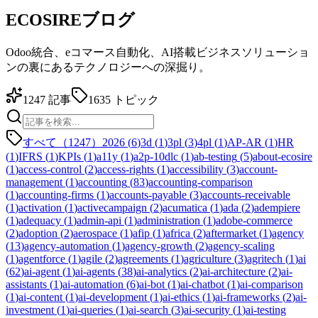
ECOSIREブログ
Odoo統合、eコマース自動化、AI搭載ビジネスソリューショ
ンの裏にあるテクノロジーへの深掘り。
1247
記事
1635
トピック
すべて（1247）
2026
(
6
)
3d
(
1
)
3pl
(
3
)
4pl
(
1
)
AP-AR
(
1
)
HR
(
1
)
IFRS
(
1
)
KPIs
(
1
)
a11y
(
1
)
a2p-10dlc
(
1
)
ab-testing
(
5
)
about-ecosire
(
1
)
access-control
(
2
)
access-rights
(
1
)
accessibility
(
3
)
account-
management
(
1
)
accounting
(
83
)
accounting-comparison
(
1
)
accounting-firms
(
1
)
accounts-payable
(
3
)
accounts-receivable
(
1
)
activation
(
1
)
activecampaign
(
2
)
acumatica
(
1
)
ada
(
2
)
adempiere
(
1
)
adequacy
(
1
)
admin-api
(
1
)
administration
(
1
)
adobe-commerce
(
2
)
adoption
(
2
)
aerospace
(
1
)
afip
(
1
)
africa
(
2
)
aftermarket
(
1
)
agency
(
13
)
agency-automation
(
1
)
agency-growth
(
2
)
agency-scaling
(
1
)
agentforce
(
1
)
agile
(
2
)
agreements
(
1
)
agriculture
(
3
)
agritech
(
1
)
ai
(
62
)
ai-agent
(
1
)
ai-agents
(
38
)
ai-analytics
(
2
)
ai-architecture
(
2
)
ai-
assistants
(
1
)
ai-automation
(
6
)
ai-bot
(
1
)
ai-chatbot
(
1
)
ai-comparison
(
1
)
ai-content
(
1
)
ai-development
(
1
)
ai-ethics
(
1
)
ai-frameworks
(
2
)
ai-
investment
(
1
)
ai-queries
(
1
)
ai-search
(
3
)
ai-security
(
1
)
ai-testing