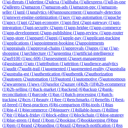
(
1
)
ai-threats
(
1
)
alerting
(
2
)
alexa
(
1
)
alibaba
(
1
)
aliexpress
(
1
)
all-in-one
(
2
)
allegro
(
2
)
amazon
(
7
)
amazon-ads
(
1
)
amazon-ppc
(
1
)
amazon-
seller
(
1
)
aml
(
1
)
analytics
(
40
)
announcement
(
1
)
anomaly-detection
(
1
)
answer-engine-optimization
(
1
)
aov
(
1
)
ap-automation
(
1
)
apache
(
1
)
apcs
(
1
)
api
(
22
)
api-economy
(
1
)
api-first
(
2
)
api-gateway
(
1
)
api-
integration
(
3
)
api-security
(
2
)
apm
(
1
)
app-bridge
(
1
)
app-commerce
(
1
)
app-development
(
2
)
app-publishing
(
1
)
app-review
(
1
)
app-router
(
1
)
app-store
(
1
)
apparel
(
3
)
appi
(
1
)
apple-pay
(
1
)
applicant-tracking
(
1
)
applications
(
1
)
appointment-booking
(
2
)
appointments
(
1
)
appraisals
(
1
)
approval-chains
(
1
)
approvals
(
3
)
apps
(
1
)
ar
(
1
)
ar-
shopping
(
1
)
architecture
(
17
)
argentina
(
1
)
artificial-intelligence
(
2
)
as9100
(
1
)
asc-606
(
3
)
assessment
(
2
)
asset-management
(
4
)
assistant
(
1
)
ato
(
1
)
attribution
(
1
)
attrition
(
1
)
audience-analytics
(
1
)
audit
(
7
)
audit-trail
(
1
)
augmented
(
1
)
augmented-reality
(
2
)
australia
(
2
)
australia-gst
(
1
)
authentication
(
6
)
authentik
(
2
)
authorization
(
3
)
autogen
(
2
)
automation
(
119
)
automl
(
1
)
automotive
(
5
)
autonomous
(
2
)
awareness
(
1
)
aws
(
10
)
axelor
(
2
)
azure
(
4
)
b2b
(
18
)
b2b-ecommerce
(
1
)
b2b-selling
(
1
)
back-market
(
1
)
backend
(
6
)
backup
(
2
)
bank-
reconciliation
(
1
)
barcode
(
1
)
bas
(
1
)
batch-processing
(
1
)
batch-
tracking
(
2
)
bcrs
(
1
)
beauty
(
1
)
bee
(
1
)
benchmarks
(
1
)
benefits
(
1
)
best-
of-breed
(
1
)
best-practices
(
6
)
bi-comparison
(
8
)
bi-tools
(
1
)
bias
(
1
)
big-4
(
1
)
bigcommerce
(
3
)
bigquery
(
1
)
billable-hours
(
1
)
billing
(
7
)
bir
(
1
)
black-friday
(
1
)
block-editor
(
1
)
blockchain
(
1
)
blog-strategy
(
1
)
blue-green
(
1
)
bmf
(
1
)
bom
(
2
)
booking
(
5
)
bookkeeping
(
9
)
bpa
(
1
)
bpm
(
1
)
brand
(
2
)
branding
(
1
)
brazil
(
2
)
breach-notification
(
1
)
bss