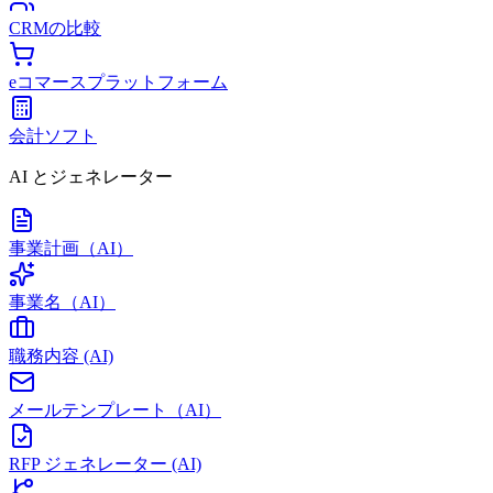
CRMの比較
eコマースプラットフォーム
会計ソフト
AI とジェネレーター
事業計画（AI）
事業名（AI）
職務内容 (AI)
メールテンプレート（AI）
RFP ジェネレーター (AI)