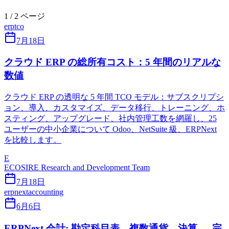
1 / 2 ページ
erp
tco
7月18日
クラウド ERP の総所有コスト：5 年間のリアルな
数値
クラウド ERP の透明な 5 年間 TCO モデル：サブスクリプシ
ョン、導入、カスタマイズ、データ移行、トレーニング、ホ
スティング、アップグレード、社内管理工数を網羅し、25
ユーザーの中小企業について Odoo、NetSuite 級、ERPNext
を比較します。
E
ECOSIRE Research and Development Team
7月18日
erpnext
accounting
6月6日
ERPNext 会計: 勘定科目表、複数通貨、決算 — 完