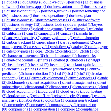
(
1
)
budget
(
3
)
budgeting
(
6
)
build-vs-buy
(
3
)
business
(
13
)
business
software
(
1
)
business-apps
(
1
)
business-automation
(
1
)
business-case
(
2
)
business-continuity
(
2
)
business-growth
(
1
)
business-intelligence
(
26
)
business-one
(
1
)
business-operations
(
1
)
business-plan
(
1
)
business-process
(
8
)
business-processes
(
1
)
business-software
(
1
)
business-strategy
(
12
)
business-tools
(
2
)
buyer-portal
(
1
)
buyers-
guide
(
1
)
caching
(
6
)
calculation-groups
(
1
)
calculators
(
1
)
calendar
(
3
)
california
(
1
)
cam
(
1
)
campaigns
(
4
)
canada
(
1
)
canada-hst
(
1
)
canary
(
1
)
capacity
(
2
)
capacity-planning
(
2
)
carbon-footprint
(
2
)
carbon-tracking
(
3
)
career-plans
(
1
)
cart-abandonment
(
2
)
case-
management
(
2
)
case-study
(
11
)
cash-flow
(
4
)
catalog
(
2
)
catalog-sync
(
1
)
category-pages
(
1
)
ccpa
(
2
)
cdn
(
2
)
certification
(
2
)
cfdi
(
1
)
cfo
(
2
)
change-management
(
6
)
channel-manager
(
1
)
chargebacks
(
1
)
chart-of-accounts
(
3
)
charts
(
1
)
chatbot
(
6
)
chatbots
(
1
)
chatgpt
(
2
)
cheat-sheet
(
1
)
checklist
(
7
)
checkout
(
2
)
checkout-optimization
(
2
)
chemical
(
2
)
china
(
1
)
churn
(
1
)
churn-management
(
1
)
churn-
prediction
(
2
)
churn-reduction
(
1
)
ci-cd
(
7
)
cicd
(
1
)
cin7
(
1
)
circular-
economy
(
1
)
cis
(
1
)
citizen-development
(
3
)
citizen-services
(
1
)
claude
(
2
)
clickfunnels
(
2
)
client-acquisition
(
1
)
client-management
(
2
)
client-
onboarding
(
1
)
client-portal
(
2
)
client-setup
(
1
)
client-success
(
1
)
cloud
(
8
)
cloud-accounting
(
1
)
cloud-cost
(
1
)
cloud-erp
(
3
)
cloud-hosting
(
2
)
cloud-security
(
2
)
cloudflare
(
1
)
clover
(
1
)
clv
(
2
)
cmms
(
1
)
cohort-
analysis
(
2
)
collaboration
(
3
)
colombia
(
1
)
commission-tracking
(
1
)
community
(
3
)
company
(
1
)
company-story
(
1
)
comparison
(
88
)
comparisons
(
1
)
compensation
(
1
)
compiere
(
2
)
compliance