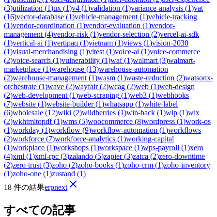
(
3
)
utilization
(
1
)
ux
(
1
)
v4
(
1
)
validation
(
1
)
variance-analysis
(
1
)
vat
(
16
)
vector-database
(
1
)
vehicle-management
(
1
)
vehicle-tracking
(
1
)
vendor-coordination
(
1
)
vendor-evaluation
(
1
)
vendor-
management
(
4
)
vendor-risk
(
1
)
vendor-selection
(
2
)
vercel-ai-sdk
(
1
)
vertical-ai
(
1
)
vertipaq
(
1
)
vietnam
(
1
)
views
(
1
)
vision-2030
(
1
)
visual-merchandising
(
1
)
vitest
(
1
)
voice-ai
(
1
)
voice-commerce
(
2
)
voice-search
(
1
)
vulnerability
(
1
)
waf
(
1
)
walmart
(
3
)
walmart-
marketplace
(
1
)
warehouse
(
13
)
warehouse-automation
(
2
)
warehouse-management
(
1
)
wasm
(
1
)
waste-reduction
(
2
)
watsonx-
orchestrate
(
1
)
wave
(
2
)
wayfair
(
2
)
wcag
(
2
)
web
(
1
)
web-design
(
2
)
web-development
(
1
)
web-scraping
(
1
)
web3
(
1
)
webhooks
(
7
)
website
(
1
)
website-builder
(
1
)
whatsapp
(
1
)
white-label
(
6
)
wholesale
(
12
)
wiki
(
2
)
wildberries
(
1
)
win-back
(
1
)
wip
(
1
)
wix
(
2
)
wkhtmltopdf
(
1
)
wms
(
5
)
woocommerce
(
8
)
wordpress
(
1
)
work-os
(
1
)
workday
(
1
)
workflow
(
9
)
workflow-automation
(
1
)
workflows
(
2
)
workforce
(
7
)
workforce-analytics
(
1
)
working-capital
(
1
)
workplace
(
1
)
workshops
(
1
)
workspace
(
1
)
wps-payroll
(
1
)
xero
(
4
)
xml
(
1
)
xml-rpc
(
3
)
zalando
(
5
)
zapier
(
3
)
zatca
(
2
)
zero-downtime
(
2
)
zero-trust
(
3
)
zoho
(
2
)
zoho-books
(
1
)
zoho-crm
(
1
)
zoho-inventory
(
1
)
zoho-one
(
1
)
zustand
(
1
)
18 件の結果
erpnext
すべての記事