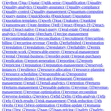
(
1
)
python
(
5
)
qa
(
1
)
qatar
(
1
)
qlik-sense
(
1
)
qualification
(
1
)
quality
(
3
)
quality-analytics
(
1
)
quality-assurance
(
1
)
quality-compliance
(
1
)
quality-control
(
2
)
quality-management
(
2
)
quantum-computing
(
1
)
query-tuning
(
1
)
quickbooks
(
8
)
quickstart
(
1
)
quotation
(
1
)
quotation-templates
(
1
)
qweb
(
3
)
rag
(
1
)
rakuten
(
1
)
ranking
(
1
)
ransomware
(
1
)
rate-limiting
(
3
)
rdl
(
1
)
react
(
8
)
react-19
(
2
)
react-
email
(
1
)
react-native
(
1
)
react-query
(
1
)
real-estate
(
5
)
real-estate-
analytics
(
1
)
real-time
(
4
)
recharts
(
1
)
recipe-management
(
1
)
recommendations
(
1
)
reconciliation
(
1
)
recruitment
(
6
)
recurring-
billing
(
1
)
recurring-revenue
(
5
)
redis
(
2
)
refurbished
(
1
)
registration
(
1
)
regulation
(
1
)
regulations
(
2
)
regulatory
(
3
)
reliability
(
2
)
remix
(
2
)
remote-work
(
2
)
renewable-energy
(
1
)
renewal-management
(
1
)
rental
(
3
)
rental-business
(
1
)
reorder-point
(
1
)
repeat-purchases
(
1
)
replication
(
1
)
report-generation
(
1
)
reporting
(
12
)
reports
(
3
)
repricing
(
1
)
reputation
(
1
)
reputation-management
(
2
)
reserved-
instances
(
1
)
resilience
(
2
)
resource-allocation
(
1
)
resource-planning
(
1
)
resource-scheduling
(
2
)
responsible-ai
(
2
)
responsive
(
2
)
responsive-design
(
1
)
rest-api
(
4
)
restaurant
(
5
)
restaurant-
management
(
1
)
retail
(
13
)
retail-analytics
(
1
)
retention
(
9
)
returns
(
4
)
returns-management
(
2
)
reusable-patterns
(
1
)
revenue
(
10
)
revenue-
management
(
1
)
revenue-optimization
(
1
)
revenue-recognition
(
5
)
reverse-logistics
(
2
)
reviews
(
5
)
rfid
(
2
)
rfm
(
1
)
rfm-analysis
(
1
)
rfp
(
1
)
rfq
(
1
)
rich-results
(
1
)
risk-management
(
7
)
risk-reduction
(
1
)
rls
(
4
)
rohs
(
1
)
roi
(
34
)
roi-optimization
(
1
)
rolling-update
(
1
)
romania
(
1
)
rpa
(
3
)
rsc
(
2
)
russia
(
2
)
saas
(
25
)
saas-pricing
(
1
)
safety
(
2
)
safety-