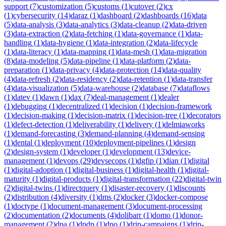
support
(
7
)
customization
(
5
)
customs
(
1
)
cutover
(
2
)
cx
(
1
)
cybersecurity
(
14
)
daraz
(
1
)
dashboard
(
2
)
dashboards
(
16
)
data
(
5
)
data-analysis
(
3
)
data-analytics
(
3
)
data-cleanup
(
2
)
data-driven
(
3
)
data-extraction
(
2
)
data-fetching
(
1
)
data-governance
(
1
)
data-
handling
(
1
)
data-hygiene
(
1
)
data-integration
(
2
)
data-lifecycle
(
1
)
data-literacy
(
1
)
data-mapping
(
1
)
data-mesh
(
1
)
data-migration
(
8
)
data-modeling
(
5
)
data-pipeline
(
1
)
data-platform
(
2
)
data-
preparation
(
1
)
data-privacy
(
4
)
data-protection
(
14
)
data-quality
(
4
)
data-refresh
(
2
)
data-residency
(
2
)
data-retention
(
1
)
data-transfer
(
4
)
data-visualization
(
5
)
data-warehouse
(
2
)
database
(
7
)
dataflows
(
1
)
datev
(
1
)
dawn
(
1
)
dax
(
7
)
deal-management
(
1
)
dealer
(
1
)
debugging
(
1
)
decentralized
(
1
)
decision
(
1
)
decision-framework
(
1
)
decision-making
(
1
)
decision-matrix
(
1
)
decision-tree
(
1
)
decorators
(
1
)
defect-detection
(
1
)
deliverability
(
1
)
delivery
(
1
)
delmiaworks
(
1
)
demand-forecasting
(
3
)
demand-planning
(
4
)
demand-sensing
(
1
)
dental
(
1
)
deployment
(
10
)
deployment-pipelines
(
1
)
design
(
2
)
design-system
(
1
)
developer
(
1
)
development
(
13
)
device-
management
(
1
)
devops
(
29
)
devsecops
(
1
)
dgfip
(
1
)
dian
(
1
)
digital
(
1
)
digital-adoption
(
1
)
digital-business
(
1
)
digital-health
(
1
)
digital-
maturity
(
1
)
digital-products
(
1
)
digital-transformation
(
22
)
digital-twin
(
2
)
digital-twins
(
1
)
directquery
(
1
)
disaster-recovery
(
1
)
discounts
(
2
)
distribution
(
4
)
diversity
(
1
)
dms
(
2
)
docker
(
3
)
docker-compose
(
1
)
doctype
(
1
)
document-management
(
3
)
document-processing
(
2
)
documentation
(
2
)
documents
(
4
)
dolibarr
(
1
)
domo
(
1
)
donor-
management
(
2
)
dpa
(
1
)
dpdp
(
1
)
dpo
(
1
)
drip-campaigns
(
1
)
drip-