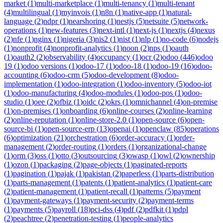
market
(
1
)
multi-marketplace
(
1
)
multi-tenancy
(
1
)
multi-tenant
(
4
)
multilingual
(
1
)
myinvois
(
1
)
n8n
(
1
)
native-app
(
1
)
natural-
language
(
2
)
ndpr
(
1
)
nearshoring
(
1
)
nestjs
(
5
)
netsuite
(
5
)
network-
operations
(
1
)
new-features
(
3
)
next-intl
(
1
)
next-js
(
1
)
nextjs
(
4
)
nexus
(
2
)
nfe
(
1
)
nginx
(
1
)
nigeria
(
3
)
nis2
(
1
)
nist
(
1
)
nlp
(
1
)
no-code
(
6
)
nodejs
(
1
)
nonprofit
(
4
)
nonprofit-analytics
(
1
)
noon
(
2
)
nps
(
1
)
oauth
(
1
)
oauth2
(
2
)
observability
(
4
)
occupancy
(
1
)
ocr
(
2
)
odoo
(
446
)
odoo
19
(
1
)
odoo versions
(
1
)
odoo-17
(
1
)
odoo-18
(
1
)
odoo-19
(
16
)
odoo-
accounting
(
6
)
odoo-crm
(
5
)
odoo-development
(
8
)
odoo-
implementation
(
1
)
odoo-integration
(
1
)
odoo-inventory
(
5
)
odoo-iot
(
1
)
odoo-manufacturing
(
4
)
odoo-modules
(
1
)
odoo-pos
(
1
)
odoo-
studio
(
1
)
oee
(
2
)
ofbiz
(
1
)
oidc
(
2
)
okrs
(
1
)
omnichannel
(
4
)
on-premise
(
1
)
on-premises
(
1
)
onboarding
(
6
)
online-courses
(
2
)
online-learning
(
2
)
online-reputation
(
1
)
online-store-2.0
(
1
)
open-source
(
6
)
open-
source-bi
(
1
)
open-source-erp
(
13
)
openai
(
1
)
openclaw
(
85
)
operations
(
6
)
optimization
(
21
)
orchestration
(
6
)
order-accuracy
(
1
)
order-
management
(
2
)
order-routing
(
1
)
orders
(
1
)
organizational-change
(
1
)
orm
(
3
)
oss
(
1
)
otto
(
3
)
outsourcing
(
3
)
owasp
(
1
)
owl
(
2
)
ownership
(
1
)
ozon
(
1
)
packaging
(
2
)
page-objects
(
1
)
paginated-reports
(
1
)
pagination
(
1
)
pajak
(
1
)
pakistan
(
2
)
paperless
(
1
)
parts-distribution
(
1
)
parts-management
(
1
)
patents
(
1
)
patient-analytics
(
1
)
patient-care
(
2
)
patient-management
(
1
)
patient-recall
(
1
)
patterns
(
5
)
payment
(
1
)
payment-gateways
(
1
)
payment-security
(
2
)
payment-terms
(
1
)
payments
(
5
)
payroll
(
18
)
pci-dss
(
4
)
pdf
(
2
)
pdfkit
(
1
)
pdpl
(
2
)
peachtree
(
2
)
penetration-testing
(
1
)
people-analytics