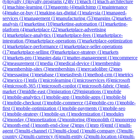
(
6
)
loyalty
(
3
)
loyalty-programs
(
2
)
ltv
(
1
)
mach
(
1
)
mach-architecture
(
1
)
machine-learning
(
13
)
magento
(
4
)
mailchimp
(
1
)
maintenance
(
4
)
make-or-buy
(
1
)
making-tax-digital
(
1
)
malaysia
(
1
)
managed-
services
(
1
)
management
(
1
)
manufacturing
(
53
)
margins
(
2
)
market-
analysis
(
1
)
marketing
(
10
)
marketing-automation
(
11
)
marketing-
platform
(
4
)
marketplace
(
22
)
marketplace-advertising
(
1
)
marketplace-analytics
(
1
)
marketplace-fees
(
1
)
marketplace-
integration
(
9
)
marketplace-operations
(
1
)
marketplace-optimization
(
1
)
marketplace-performance
(
1
)
marketplace-seller-operations
(
17
)
marketplace-selling
(
9
)
marketplace-strategy
(
1
)
markets
(
1
)
markets-pro
(
1
)
master-data
(
1
)
matter-management
(
1
)
mcommerce
(
2
)
measurement
(
1
)
media
(
3
)
medical-device
(
1
)
membership
(
2
)
membership-sites
(
3
)
memberships
(
1
)
mercadolibre
(
2
)
mes
(
2
)
messaging
(
1
)
metabase
(
1
)
metasfresh
(
1
)
method-crm
(
1
)
metrics
(
2
)
mexico
(
1
)
mfa
(
1
)
microlearning
(
1
)
microservices
(
6
)
microsoft
(
4
)
microsoft-365
(
1
)
microsoft-copilot
(
1
)
microsoft-fabric
(
3
)
mid-
market
(
3
)
middle-east
(
3
)
migration
(
29
)
migrations
(
1
)
mobile
(
1
)
mobile-analytics
(
1
)
mobile-app
(
1
)
mobile-apps
(
1
)
mobile-bi
(
1
)
mobile-checkout
(
1
)
mobile-commerce
(
14
)
mobile-cro
(
1
)
mobile-
first
(
1
)
mobile-optimization
(
1
)
mobile-payments
(
1
)
mobile-seo
(
1
)
mobile-strategy
(
1
)
mobile-ux
(
1
)
modernization
(
1
)
modules
(
2
)
monday
(
3
)
monetization
(
2
)
monitoring
(
8
)
monolith
(
1
)
monorepo
(
2
)
month-end
(
1
)
month-end-close
(
2
)
mps
(
1
)
mrp
(
6
)
mtd
(
1
)
multi-
agent
(
5
)
multi-channel
(
13
)
multi-cloud
(
1
)
multi-company
(
3
)
multi-
country
(
2
)
multi-currency
(
6
)
multi-entity
(
2
)
multi-location
(
4
)
multi-