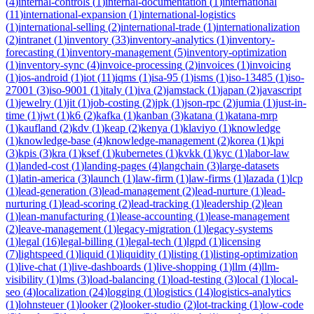
(
4
)
internal-controls
(
1
)
internal-documentation
(
1
)
international
(
11
)
international-expansion
(
1
)
international-logistics
(
1
)
international-selling
(
2
)
international-trade
(
1
)
internationalization
(
2
)
intranet
(
1
)
inventory
(
33
)
inventory-analytics
(
1
)
inventory-
forecasting
(
1
)
inventory-management
(
5
)
inventory-optimization
(
1
)
inventory-sync
(
4
)
invoice-processing
(
2
)
invoices
(
1
)
invoicing
(
1
)
ios-android
(
1
)
iot
(
11
)
iqms
(
1
)
isa-95
(
1
)
isms
(
1
)
iso-13485
(
1
)
iso-
27001
(
3
)
iso-9001
(
1
)
italy
(
1
)
iva
(
2
)
jamstack
(
1
)
japan
(
2
)
javascript
(
1
)
jewelry
(
1
)
jit
(
1
)
job-costing
(
2
)
jpk
(
1
)
json-rpc
(
2
)
jumia
(
1
)
just-in-
time
(
1
)
jwt
(
1
)
k6
(
2
)
kafka
(
1
)
kanban
(
3
)
katana
(
1
)
katana-mrp
(
1
)
kaufland
(
2
)
kdv
(
1
)
keap
(
2
)
kenya
(
1
)
klaviyo
(
1
)
knowledge
(
1
)
knowledge-base
(
4
)
knowledge-management
(
2
)
korea
(
1
)
kpi
(
3
)
kpis
(
3
)
kra
(
1
)
ksef
(
1
)
kubernetes
(
1
)
kvkk
(
1
)
kyc
(
1
)
labor-law
(
1
)
landed-cost
(
1
)
landing-pages
(
4
)
langchain
(
3
)
large-datasets
(
1
)
latin-america
(
3
)
launch
(
1
)
law-firm
(
1
)
law-firms
(
1
)
lazada
(
1
)
lcp
(
1
)
lead-generation
(
3
)
lead-management
(
2
)
lead-nurture
(
1
)
lead-
nurturing
(
1
)
lead-scoring
(
2
)
lead-tracking
(
1
)
leadership
(
2
)
lean
(
1
)
lean-manufacturing
(
1
)
lease-accounting
(
1
)
lease-management
(
2
)
leave-management
(
1
)
legacy-migration
(
1
)
legacy-systems
(
1
)
legal
(
16
)
legal-billing
(
1
)
legal-tech
(
1
)
lgpd
(
1
)
licensing
(
7
)
lightspeed
(
1
)
liquid
(
1
)
liquidity
(
1
)
listing
(
1
)
listing-optimization
(
1
)
live-chat
(
1
)
live-dashboards
(
1
)
live-shopping
(
1
)
llm
(
4
)
llm-
visibility
(
1
)
lms
(
3
)
load-balancing
(
1
)
load-testing
(
3
)
local
(
1
)
local-
seo
(
4
)
localization
(
24
)
logging
(
1
)
logistics
(
14
)
logistics-analytics
(
1
)
lohnsteuer
(
1
)
looker
(
2
)
looker-studio
(
2
)
lot-tracking
(
1
)
low-code