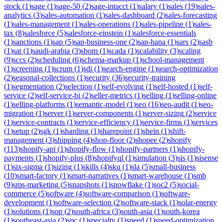
stock
(
1
)
sage
(
1
)
sage-50
(
2
)
sage-intacct
(
1
)
salary
(
1
)
sales
(
19
)
sales-
analytics
(
3
)
sales-automation
(
1
)
sales-dashboard
(
2
)
sales-forecasting
(
1
)
sales-management
(
1
)
sales-operations
(
1
)
sales-pipeline
(
1
)
sales-
tax
(
8
)
salesforce
(
5
)
salesforce-einstein
(
1
)
salesforce-essentials
(
1
)
sanctions
(
1
)
sap
(
5
)
sap-business-one
(
2
)
sap-hana
(
1
)
sars
(
2
)
sasb
(
1
)
sat
(
1
)
saudi-arabia
(
3
)
sbom
(
1
)
scada
(
1
)
scalability
(
3
)
scaling
(
9
)
sccs
(
2
)
scheduling
(
6
)
schema-markup
(
1
)
school-management
(
1
)
screening
(
1
)
scrum
(
1
)
sdi
(
1
)
search-engine
(
1
)
search-optimization
(
2
)
seasonal-collections
(
1
)
security
(
36
)
security-training
(
1
)
segmentation
(
2
)
selection
(
1
)
self-evolving
(
1
)
self-hosted
(
1
)
self-
service
(
2
)
self-service-bi
(
2
)
seller-metrics
(
1
)
selling
(
1
)
selling-online
(
1
)
selling-platforms
(
1
)
semantic-model
(
1
)
seo
(
16
)
seo-audit
(
1
)
seo-
migration
(
1
)
server
(
1
)
server-components
(
1
)
server-sizing
(
2
)
service
(
1
)
service-contracts
(
1
)
service-efficiency
(
1
)
service-firms
(
1
)
services
(
1
)
setup
(
2
)
sgk
(
1
)
sharding
(
1
)
sharepoint
(
1
)
shein
(
1
)
shift-
management
(
3
)
shipping
(
4
)
shop-floor
(
2
)
shopee
(
2
)
shopify
(
113
)
shopify-api
(
1
)
shopify-flow
(
1
)
shopify-partners
(
1
)
shopify-
payments
(
1
)
shopify-plus
(
8
)
shopifyql
(
1
)
simulation
(
3
)
sis
(
1
)
sisense
(
1
)
six-sigma
(
1
)
sizing
(
1
)
skills
(
4
)
sku
(
1
)
sla
(
5
)
small-business
(
10
)
smart-factory
(
1
)
smart-narratives
(
1
)
smart-warehouse
(
1
)
smb
(
9
)
sms-marketing
(
5
)
snapshots
(
1
)
snowflake
(
1
)
soc2
(
5
)
social-
commerce
(
5
)
software
(
4
)
software-comparison
(
1
)
software-
development
(
1
)
software-selection
(
2
)
software-stack
(
1
)
solar-energy
(
1
)
solutions
(
1
)
sop
(
2
)
south-africa
(
3
)
south-asia
(
1
)
south-korea
(
1
)
southeast-asia
(
2
)
spc
(
1
)
specialty
(
1
)
speed
(
1
)
speed-optimization