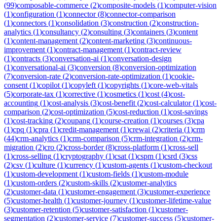
(
99
)
composable-commerce
(
2
)
composite-models
(
1
)
computer-vision
(
1
)
configuration
(
1
)
connector
(
8
)
connector-comparison
(
1
)
connectors
(
1
)
consolidation
(
3
)
construction
(
2
)
construction-
analytics
(
1
)
consultancy
(
2
)
consulting
(
3
)
containers
(
3
)
content
(
1
)
content-management
(
2
)
content-marketing
(
3
)
continuous-
improvement
(
1
)
contract-management
(
1
)
contract-review
(
1
)
contracts
(
3
)
conversation-ai
(
1
)
conversation-design
(
1
)
conversational-ai
(
3
)
conversion
(
8
)
conversion-optimization
(
7
)
conversion-rate
(
2
)
conversion-rate-optimization
(
1
)
cookie-
consent
(
1
)
copilot
(
1
)
copyleft
(
1
)
copyrights
(
1
)
core-web-vitals
(
5
)
corporate-tax
(
1
)
corrective
(
1
)
cosmetics
(
1
)
cost
(
4
)
cost-
accounting
(
1
)
cost-analysis
(
3
)
cost-benefit
(
2
)
cost-calculator
(
1
)
cost-
comparison
(
2
)
cost-optimization
(
5
)
cost-reduction
(
1
)
cost-savings
(
1
)
cost-tracking
(
2
)
coupang
(
1
)
course-creation
(
1
)
courses
(
3
)
cpa
(
1
)
cpq
(
1
)
cpra
(
1
)
credit-management
(
1
)
crewai
(
2
)
criteria
(
1
)
crm
(
44
)
crm-analytics
(
1
)
crm-comparison
(
5
)
crm-integration
(
2
)
crm-
migration
(
2
)
cro
(
2
)
cross-border
(
8
)
cross-platform
(
1
)
cross-sell
(
1
)
cross-selling
(
1
)
cryptography
(
1
)
csat
(
1
)
cspm
(
1
)
csrd
(
3
)
css
(
2
)
csv
(
1
)
culture
(
1
)
currency
(
1
)
custom-agents
(
1
)
custom-checkout
(
1
)
custom-development
(
1
)
custom-fields
(
1
)
custom-module
(
1
)
custom-orders
(
2
)
custom-skills
(
2
)
customer-analytics
(
2
)
customer-data
(
1
)
customer-engagement
(
3
)
customer-experience
(
5
)
customer-health
(
1
)
customer-journey
(
1
)
customer-lifetime-value
(
3
)
customer-retention
(
5
)
customer-satisfaction
(
1
)
customer-
segmentation
(
2
)
customer-service
(
7
)
customer-success
(
5
)
customer-