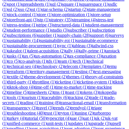
(
2
)
spot
(
1
)
spreadsheets
(
1
)
sql
(
2
)
square
(
1
)
squarespace
(
1
)
ssdlc
(
1
)
ssl
(
2
)
sso
(
2
)
sst
(
1
)
star-schema
(
2
)
startup
(
2
)
state-management
(
1
)
stock-control
(
1
)
store
(
1
)
store-optimization
(
1
)
store-setup
(
2
)
storefront-api
(
3
)
stp
(
1
)
strategy
(
35
)
streaming
(
4
)
stress-test
(
1
)
stress-testing
(
1
)
stripe
(
3
)
structured-data
(
1
)
student-management
(
2
)
student-performance
(
1
)
studio
(
3
)
subscriber
(
1
)
subscription
(
2
)
subscriptions
(
6
)
supplier
(
1
)
supply-chain
(
28
)
support
(
6
)
surveys
(
1
)
sustainability
(
14
)
sustainability-roi
(
1
)
sustainable-ecommerce
(
1
)
sustainable-procurement
(
1
)
sync
(
1
)
tableau
(
3
)
tailwind-css
(
1
)
takealot
(
1
)
talent-acquisition
(
2
)
tally
(
4
)
tally-prime
(
1
)
tanstack
(
1
)
tasks
(
1
)
tax
(
5
)
tax-automation
(
2
)
tax-compliance
(
3
)
taxation
(
1
)
tco
(
5
)
tco-analysis
(
1
)
tds
(
1
)
team
(
1
)
tech
(
1
)
technical
(
1
)
technical-seo
(
4
)
technology
(
2
)
telecom
(
3
)
templates
(
3
)
temu
(
1
)
terraform
(
1
)
territory-management
(
1
)
testing
(
7
)
text-messaging
(
1
)
textile
(
2
)
theme-development
(
2
)
themes
(
1
)
theory-of-constraints
(
1
)
third-party
(
1
)
throttling
(
1
)
ticketing
(
1
)
ticketing-system
(
1
)
tiktok
(
1
)
tiktok-shop
(
4
)
time-off
(
1
)
time-to-market
(
1
)
time-tracking
(
2
)
timeline
(
5
)
timesheets
(
2
)
tms
(
1
)
toast
(
1
)
tokens
(
3
)
tokopedia
(
1
)
tools
(
1
)
tourism
(
1
)
traceability
(
6
)
tracking
(
2
)
trade
(
1
)
trade-
secrets
(
1
)
trading
(
1
)
training
(
8
)
transactional-email
(
1
)
transformation
(
1
)
transparency
(
3
)
travel
(
3
)
trends
(
2
)
trendyol
(
1
)
triage
(
1
)
troubleshooting
(
40
)
trust
(
1
)
tryton
(
1
)
tuning
(
2
)
turborepo
(
1
)
turkey
(
4
)
tutorial
(
50
)
typescript
(
4
)
uae
(
3
)
uat
(
1
)
uk
(
2
)
uk-vat
(
1
)
unified-commerce
(
1
)
unit-tests
(
1
)
updates
(
1
)
upgrade
(
3
)
upsell
(
1
)
upselling
(
1
)
user-acquisition
(
1
)
user-adoption
(
2
)
user-experience