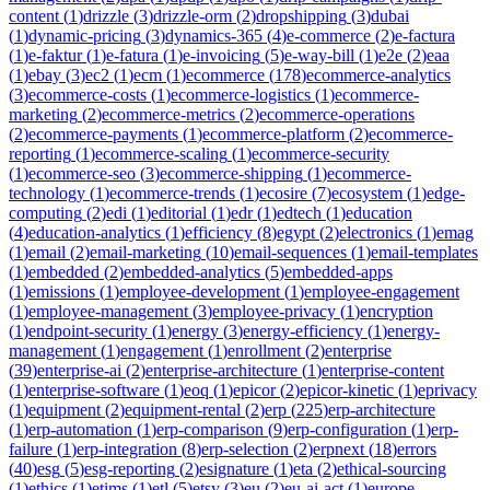
content
(
1
)
drizzle
(
3
)
drizzle-orm
(
2
)
dropshipping
(
3
)
dubai
(
1
)
dynamic-pricing
(
3
)
dynamics-365
(
4
)
e-commerce
(
2
)
e-factura
(
1
)
e-faktur
(
1
)
e-fatura
(
1
)
e-invoicing
(
5
)
e-way-bill
(
1
)
e2e
(
2
)
eaa
(
1
)
ebay
(
3
)
ec2
(
1
)
ecm
(
1
)
ecommerce
(
178
)
ecommerce-analytics
(
3
)
ecommerce-costs
(
1
)
ecommerce-logistics
(
1
)
ecommerce-
marketing
(
2
)
ecommerce-metrics
(
2
)
ecommerce-operations
(
2
)
ecommerce-payments
(
1
)
ecommerce-platform
(
2
)
ecommerce-
reporting
(
1
)
ecommerce-scaling
(
1
)
ecommerce-security
(
1
)
ecommerce-seo
(
3
)
ecommerce-shipping
(
1
)
ecommerce-
technology
(
1
)
ecommerce-trends
(
1
)
ecosire
(
7
)
ecosystem
(
1
)
edge-
computing
(
2
)
edi
(
1
)
editorial
(
1
)
edr
(
1
)
edtech
(
1
)
education
(
4
)
education-analytics
(
1
)
efficiency
(
8
)
egypt
(
2
)
electronics
(
1
)
emag
(
1
)
email
(
2
)
email-marketing
(
10
)
email-sequences
(
1
)
email-templates
(
1
)
embedded
(
2
)
embedded-analytics
(
5
)
embedded-apps
(
1
)
emissions
(
1
)
employee-development
(
1
)
employee-engagement
(
1
)
employee-management
(
3
)
employee-privacy
(
1
)
encryption
(
1
)
endpoint-security
(
1
)
energy
(
3
)
energy-efficiency
(
1
)
energy-
management
(
1
)
engagement
(
1
)
enrollment
(
2
)
enterprise
(
39
)
enterprise-ai
(
2
)
enterprise-architecture
(
1
)
enterprise-content
(
1
)
enterprise-software
(
1
)
eoq
(
1
)
epicor
(
2
)
epicor-kinetic
(
1
)
eprivacy
(
1
)
equipment
(
2
)
equipment-rental
(
2
)
erp
(
225
)
erp-architecture
(
1
)
erp-automation
(
1
)
erp-comparison
(
9
)
erp-configuration
(
1
)
erp-
failure
(
1
)
erp-integration
(
8
)
erp-selection
(
2
)
erpnext
(
18
)
errors
(
40
)
esg
(
5
)
esg-reporting
(
2
)
esignature
(
1
)
eta
(
2
)
ethical-sourcing
(
1
)
ethics
(
1
)
etims
(
1
)
etl
(
5
)
etsy
(
3
)
eu
(
2
)
eu-ai-act
(
1
)
europe