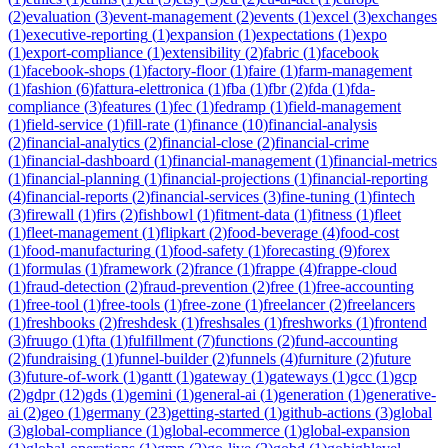
(
2
)
evaluation
(
3
)
event-management
(
2
)
events
(
1
)
excel
(
3
)
exchanges
(
1
)
executive-reporting
(
1
)
expansion
(
1
)
expectations
(
1
)
expo
(
1
)
export-compliance
(
1
)
extensibility
(
2
)
fabric
(
1
)
facebook
(
1
)
facebook-shops
(
1
)
factory-floor
(
1
)
faire
(
1
)
farm-management
(
1
)
fashion
(
6
)
fattura-elettronica
(
1
)
fba
(
1
)
fbr
(
2
)
fda
(
1
)
fda-
compliance
(
3
)
features
(
1
)
fec
(
1
)
fedramp
(
1
)
field-management
(
1
)
field-service
(
1
)
fill-rate
(
1
)
finance
(
10
)
financial-analysis
(
2
)
financial-analytics
(
2
)
financial-close
(
2
)
financial-crime
(
1
)
financial-dashboard
(
1
)
financial-management
(
1
)
financial-metrics
(
1
)
financial-planning
(
1
)
financial-projections
(
1
)
financial-reporting
(
4
)
financial-reports
(
2
)
financial-services
(
3
)
fine-tuning
(
1
)
fintech
(
3
)
firewall
(
1
)
firs
(
2
)
fishbowl
(
1
)
fitment-data
(
1
)
fitness
(
1
)
fleet
(
1
)
fleet-management
(
1
)
flipkart
(
2
)
food-beverage
(
4
)
food-cost
(
1
)
food-manufacturing
(
1
)
food-safety
(
1
)
forecasting
(
9
)
forex
(
1
)
formulas
(
1
)
framework
(
2
)
france
(
1
)
frappe
(
4
)
frappe-cloud
(
1
)
fraud-detection
(
2
)
fraud-prevention
(
2
)
free
(
1
)
free-accounting
(
1
)
free-tool
(
1
)
free-tools
(
1
)
free-zone
(
1
)
freelancer
(
2
)
freelancers
(
1
)
freshbooks
(
2
)
freshdesk
(
1
)
freshsales
(
1
)
freshworks
(
1
)
frontend
(
3
)
fruugo
(
1
)
fta
(
1
)
fulfillment
(
7
)
functions
(
2
)
fund-accounting
(
2
)
fundraising
(
1
)
funnel-builder
(
2
)
funnels
(
4
)
furniture
(
2
)
future
(
3
)
future-of-work
(
1
)
gantt
(
1
)
gateway
(
1
)
gateways
(
1
)
gcc
(
1
)
gcp
(
2
)
gdpr
(
12
)
gds
(
1
)
gemini
(
1
)
general-ai
(
1
)
generation
(
1
)
generative-
ai
(
2
)
geo
(
1
)
germany
(
23
)
getting-started
(
1
)
github-actions
(
3
)
global
(
3
)
global-compliance
(
1
)
global-ecommerce
(
1
)
global-expansion