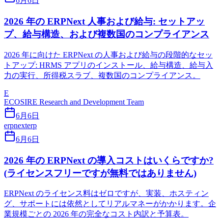
6月6日
2026 年の ERPNext 人事および給与: セットアッ
プ、給与構造、および複数国のコンプライアンス
2026 年に向けた ERPNext の人事および給与の段階的なセッ
トアップ: HRMS アプリのインストール、給与構造、給与入
力の実行、所得税スラブ、複数国のコンプライアンス。
E
ECOSIRE Research and Development Team
6月6日
erpnext
erp
6月6日
2026 年の ERPNext の導入コストはいくらですか?
(ライセンスフリーですが無料ではありません)
ERPNext のライセンス料はゼロですが、実装、ホスティン
グ、サポートには依然としてリアルマネーがかかります。企
業規模ごとの 2026 年の完全なコスト内訳と予算表。