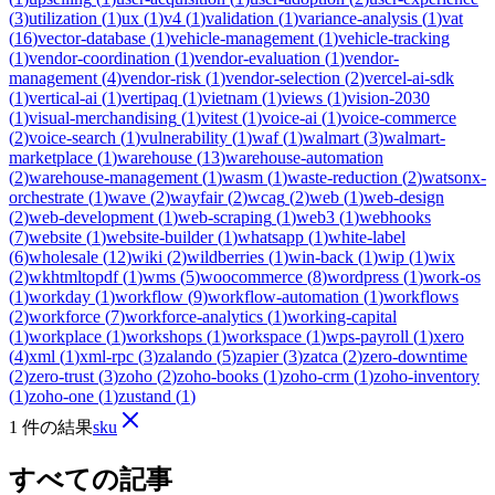
(
3
)
utilization
(
1
)
ux
(
1
)
v4
(
1
)
validation
(
1
)
variance-analysis
(
1
)
vat
(
16
)
vector-database
(
1
)
vehicle-management
(
1
)
vehicle-tracking
(
1
)
vendor-coordination
(
1
)
vendor-evaluation
(
1
)
vendor-
management
(
4
)
vendor-risk
(
1
)
vendor-selection
(
2
)
vercel-ai-sdk
(
1
)
vertical-ai
(
1
)
vertipaq
(
1
)
vietnam
(
1
)
views
(
1
)
vision-2030
(
1
)
visual-merchandising
(
1
)
vitest
(
1
)
voice-ai
(
1
)
voice-commerce
(
2
)
voice-search
(
1
)
vulnerability
(
1
)
waf
(
1
)
walmart
(
3
)
walmart-
marketplace
(
1
)
warehouse
(
13
)
warehouse-automation
(
2
)
warehouse-management
(
1
)
wasm
(
1
)
waste-reduction
(
2
)
watsonx-
orchestrate
(
1
)
wave
(
2
)
wayfair
(
2
)
wcag
(
2
)
web
(
1
)
web-design
(
2
)
web-development
(
1
)
web-scraping
(
1
)
web3
(
1
)
webhooks
(
7
)
website
(
1
)
website-builder
(
1
)
whatsapp
(
1
)
white-label
(
6
)
wholesale
(
12
)
wiki
(
2
)
wildberries
(
1
)
win-back
(
1
)
wip
(
1
)
wix
(
2
)
wkhtmltopdf
(
1
)
wms
(
5
)
woocommerce
(
8
)
wordpress
(
1
)
work-os
(
1
)
workday
(
1
)
workflow
(
9
)
workflow-automation
(
1
)
workflows
(
2
)
workforce
(
7
)
workforce-analytics
(
1
)
working-capital
(
1
)
workplace
(
1
)
workshops
(
1
)
workspace
(
1
)
wps-payroll
(
1
)
xero
(
4
)
xml
(
1
)
xml-rpc
(
3
)
zalando
(
5
)
zapier
(
3
)
zatca
(
2
)
zero-downtime
(
2
)
zero-trust
(
3
)
zoho
(
2
)
zoho-books
(
1
)
zoho-crm
(
1
)
zoho-inventory
(
1
)
zoho-one
(
1
)
zustand
(
1
)
1 件の結果
sku
すべての記事