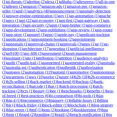
(
1
)
ai-threats
(
1
)
alerting
(
2
)
alexa
(
1
)
alibaba
(
1
)
aliexpress
(
1
)
all-in-one
(
2
)
allegro
(
2
)
amazon
(
7
)
amazon-ads
(
1
)
amazon-ppc
(
1
)
amazon-
seller
(
1
)
aml
(
1
)
analytics
(
40
)
announcement
(
1
)
anomaly-detection
(
1
)
answer-engine-optimization
(
1
)
aov
(
1
)
ap-automation
(
1
)
apache
(
1
)
apcs
(
1
)
api
(
22
)
api-economy
(
1
)
api-first
(
2
)
api-gateway
(
1
)
api-
integration
(
3
)
api-security
(
2
)
apm
(
1
)
app-bridge
(
1
)
app-commerce
(
1
)
app-development
(
2
)
app-publishing
(
1
)
app-review
(
1
)
app-router
(
1
)
app-store
(
1
)
apparel
(
3
)
appi
(
1
)
apple-pay
(
1
)
applicant-tracking
(
1
)
applications
(
1
)
appointment-booking
(
2
)
appointments
(
1
)
appraisals
(
1
)
approval-chains
(
1
)
approvals
(
3
)
apps
(
1
)
ar
(
1
)
ar-
shopping
(
1
)
architecture
(
17
)
argentina
(
1
)
artificial-intelligence
(
2
)
as9100
(
1
)
asc-606
(
3
)
assessment
(
2
)
asset-management
(
4
)
assistant
(
1
)
ato
(
1
)
attribution
(
1
)
attrition
(
1
)
audience-analytics
(
1
)
audit
(
7
)
audit-trail
(
1
)
augmented
(
1
)
augmented-reality
(
2
)
australia
(
2
)
australia-gst
(
1
)
authentication
(
6
)
authentik
(
2
)
authorization
(
3
)
autogen
(
2
)
automation
(
119
)
automl
(
1
)
automotive
(
5
)
autonomous
(
2
)
awareness
(
1
)
aws
(
10
)
axelor
(
2
)
azure
(
4
)
b2b
(
18
)
b2b-ecommerce
(
1
)
b2b-selling
(
1
)
back-market
(
1
)
backend
(
6
)
backup
(
2
)
bank-
reconciliation
(
1
)
barcode
(
1
)
bas
(
1
)
batch-processing
(
1
)
batch-
tracking
(
2
)
bcrs
(
1
)
beauty
(
1
)
bee
(
1
)
benchmarks
(
1
)
benefits
(
1
)
best-
of-breed
(
1
)
best-practices
(
6
)
bi-comparison
(
8
)
bi-tools
(
1
)
bias
(
1
)
big-4
(
1
)
bigcommerce
(
3
)
bigquery
(
1
)
billable-hours
(
1
)
billing
(
7
)
bir
(
1
)
black-friday
(
1
)
block-editor
(
1
)
blockchain
(
1
)
blog-strategy
(
1
)
blue-green
(
1
)
bmf
(
1
)
bom
(
2
)
booking
(
5
)
bookkeeping
(
9
)
bpa
(
1
)
bpm
(
1
)
brand
(
2
)
branding
(
1
)
brazil
(
2
)
breach-notification
(
1
)
bss