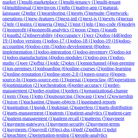
market
(
1
)
multi-marketplace
(
1
)
multi-tenancy
(
1
)
multi-tenant
(
4
)
multilingual
(
1
)
myinvois
(
1
)
n8n
(
1
)
native-app
(
1
)
natural-
language
(
2
)
ndpr
(
1
)
nearshoring
(
1
)
nestjs
(
5
)
netsuite
(
5
)
network-
operations
(
1
)
new-features
(
3
)
next-intl
(
1
)
next-js
(
1
)
nextjs
(
4
)
nexus
(
2
)
nfe
(
1
)
nginx
(
1
)
nigeria
(
3
)
nis2
(
1
)
nist
(
1
)
nlp
(
1
)
no-code
(
6
)
nodejs
(
1
)
nonprofit
(
4
)
nonprofit-analytics
(
1
)
noon
(
2
)
nps
(
1
)
oauth
(
1
)
oauth2
(
2
)
observability
(
4
)
occupancy
(
1
)
ocr
(
2
)
odoo
(
446
)
odoo
19
(
1
)
odoo versions
(
1
)
odoo-17
(
1
)
odoo-18
(
1
)
odoo-19
(
16
)
odoo-
accounting
(
6
)
odoo-crm
(
5
)
odoo-development
(
8
)
odoo-
implementation
(
1
)
odoo-integration
(
1
)
odoo-inventory
(
5
)
odoo-iot
(
1
)
odoo-manufacturing
(
4
)
odoo-modules
(
1
)
odoo-pos
(
1
)
odoo-
studio
(
1
)
oee
(
2
)
ofbiz
(
1
)
oidc
(
2
)
okrs
(
1
)
omnichannel
(
4
)
on-premise
(
1
)
on-premises
(
1
)
onboarding
(
6
)
online-courses
(
2
)
online-learning
(
2
)
online-reputation
(
1
)
online-store-2.0
(
1
)
open-source
(
6
)
open-
source-bi
(
1
)
open-source-erp
(
13
)
openai
(
1
)
openclaw
(
85
)
operations
(
6
)
optimization
(
21
)
orchestration
(
6
)
order-accuracy
(
1
)
order-
management
(
2
)
order-routing
(
1
)
orders
(
1
)
organizational-change
(
1
)
orm
(
3
)
oss
(
1
)
otto
(
3
)
outsourcing
(
3
)
owasp
(
1
)
owl
(
2
)
ownership
(
1
)
ozon
(
1
)
packaging
(
2
)
page-objects
(
1
)
paginated-reports
(
1
)
pagination
(
1
)
pajak
(
1
)
pakistan
(
2
)
paperless
(
1
)
parts-distribution
(
1
)
parts-management
(
1
)
patents
(
1
)
patient-analytics
(
1
)
patient-care
(
2
)
patient-management
(
1
)
patient-recall
(
1
)
patterns
(
5
)
payment
(
1
)
payment-gateways
(
1
)
payment-security
(
2
)
payment-terms
(
1
)
payments
(
5
)
payroll
(
18
)
pci-dss
(
4
)
pdf
(
2
)
pdfkit
(
1
)
pdpl
(
2
)
peachtree
(
2
)
penetration-testing
(
1
)
people-analytics