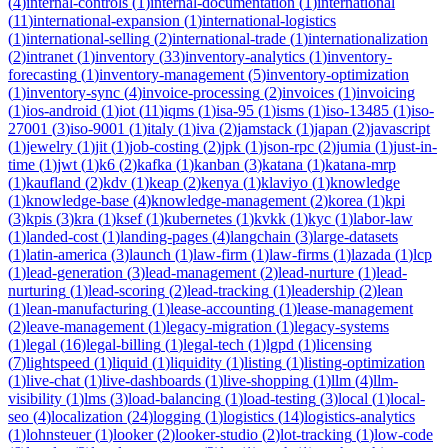
(
4
)
internal-controls
(
1
)
internal-documentation
(
1
)
international
(
11
)
international-expansion
(
1
)
international-logistics
(
1
)
international-selling
(
2
)
international-trade
(
1
)
internationalization
(
2
)
intranet
(
1
)
inventory
(
33
)
inventory-analytics
(
1
)
inventory-
forecasting
(
1
)
inventory-management
(
5
)
inventory-optimization
(
1
)
inventory-sync
(
4
)
invoice-processing
(
2
)
invoices
(
1
)
invoicing
(
1
)
ios-android
(
1
)
iot
(
11
)
iqms
(
1
)
isa-95
(
1
)
isms
(
1
)
iso-13485
(
1
)
iso-
27001
(
3
)
iso-9001
(
1
)
italy
(
1
)
iva
(
2
)
jamstack
(
1
)
japan
(
2
)
javascript
(
1
)
jewelry
(
1
)
jit
(
1
)
job-costing
(
2
)
jpk
(
1
)
json-rpc
(
2
)
jumia
(
1
)
just-in-
time
(
1
)
jwt
(
1
)
k6
(
2
)
kafka
(
1
)
kanban
(
3
)
katana
(
1
)
katana-mrp
(
1
)
kaufland
(
2
)
kdv
(
1
)
keap
(
2
)
kenya
(
1
)
klaviyo
(
1
)
knowledge
(
1
)
knowledge-base
(
4
)
knowledge-management
(
2
)
korea
(
1
)
kpi
(
3
)
kpis
(
3
)
kra
(
1
)
ksef
(
1
)
kubernetes
(
1
)
kvkk
(
1
)
kyc
(
1
)
labor-law
(
1
)
landed-cost
(
1
)
landing-pages
(
4
)
langchain
(
3
)
large-datasets
(
1
)
latin-america
(
3
)
launch
(
1
)
law-firm
(
1
)
law-firms
(
1
)
lazada
(
1
)
lcp
(
1
)
lead-generation
(
3
)
lead-management
(
2
)
lead-nurture
(
1
)
lead-
nurturing
(
1
)
lead-scoring
(
2
)
lead-tracking
(
1
)
leadership
(
2
)
lean
(
1
)
lean-manufacturing
(
1
)
lease-accounting
(
1
)
lease-management
(
2
)
leave-management
(
1
)
legacy-migration
(
1
)
legacy-systems
(
1
)
legal
(
16
)
legal-billing
(
1
)
legal-tech
(
1
)
lgpd
(
1
)
licensing
(
7
)
lightspeed
(
1
)
liquid
(
1
)
liquidity
(
1
)
listing
(
1
)
listing-optimization
(
1
)
live-chat
(
1
)
live-dashboards
(
1
)
live-shopping
(
1
)
llm
(
4
)
llm-
visibility
(
1
)
lms
(
3
)
load-balancing
(
1
)
load-testing
(
3
)
local
(
1
)
local-
seo
(
4
)
localization
(
24
)
logging
(
1
)
logistics
(
14
)
logistics-analytics
(
1
)
lohnsteuer
(
1
)
looker
(
2
)
looker-studio
(
2
)
lot-tracking
(
1
)
low-code