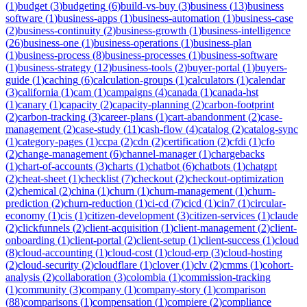
(
1
)
budget
(
3
)
budgeting
(
6
)
build-vs-buy
(
3
)
business
(
13
)
business
software
(
1
)
business-apps
(
1
)
business-automation
(
1
)
business-case
(
2
)
business-continuity
(
2
)
business-growth
(
1
)
business-intelligence
(
26
)
business-one
(
1
)
business-operations
(
1
)
business-plan
(
1
)
business-process
(
8
)
business-processes
(
1
)
business-software
(
1
)
business-strategy
(
12
)
business-tools
(
2
)
buyer-portal
(
1
)
buyers-
guide
(
1
)
caching
(
6
)
calculation-groups
(
1
)
calculators
(
1
)
calendar
(
3
)
california
(
1
)
cam
(
1
)
campaigns
(
4
)
canada
(
1
)
canada-hst
(
1
)
canary
(
1
)
capacity
(
2
)
capacity-planning
(
2
)
carbon-footprint
(
2
)
carbon-tracking
(
3
)
career-plans
(
1
)
cart-abandonment
(
2
)
case-
management
(
2
)
case-study
(
11
)
cash-flow
(
4
)
catalog
(
2
)
catalog-sync
(
1
)
category-pages
(
1
)
ccpa
(
2
)
cdn
(
2
)
certification
(
2
)
cfdi
(
1
)
cfo
(
2
)
change-management
(
6
)
channel-manager
(
1
)
chargebacks
(
1
)
chart-of-accounts
(
3
)
charts
(
1
)
chatbot
(
6
)
chatbots
(
1
)
chatgpt
(
2
)
cheat-sheet
(
1
)
checklist
(
7
)
checkout
(
2
)
checkout-optimization
(
2
)
chemical
(
2
)
china
(
1
)
churn
(
1
)
churn-management
(
1
)
churn-
prediction
(
2
)
churn-reduction
(
1
)
ci-cd
(
7
)
cicd
(
1
)
cin7
(
1
)
circular-
economy
(
1
)
cis
(
1
)
citizen-development
(
3
)
citizen-services
(
1
)
claude
(
2
)
clickfunnels
(
2
)
client-acquisition
(
1
)
client-management
(
2
)
client-
onboarding
(
1
)
client-portal
(
2
)
client-setup
(
1
)
client-success
(
1
)
cloud
(
8
)
cloud-accounting
(
1
)
cloud-cost
(
1
)
cloud-erp
(
3
)
cloud-hosting
(
2
)
cloud-security
(
2
)
cloudflare
(
1
)
clover
(
1
)
clv
(
2
)
cmms
(
1
)
cohort-
analysis
(
2
)
collaboration
(
3
)
colombia
(
1
)
commission-tracking
(
1
)
community
(
3
)
company
(
1
)
company-story
(
1
)
comparison
(
88
)
comparisons
(
1
)
compensation
(
1
)
compiere
(
2
)
compliance