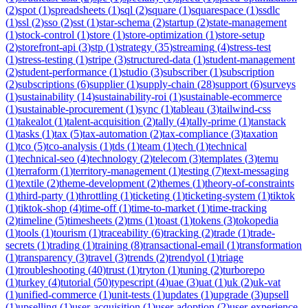
(
2
)
spot
(
1
)
spreadsheets
(
1
)
sql
(
2
)
square
(
1
)
squarespace
(
1
)
ssdlc
(
1
)
ssl
(
2
)
sso
(
2
)
sst
(
1
)
star-schema
(
2
)
startup
(
2
)
state-management
(
1
)
stock-control
(
1
)
store
(
1
)
store-optimization
(
1
)
store-setup
(
2
)
storefront-api
(
3
)
stp
(
1
)
strategy
(
35
)
streaming
(
4
)
stress-test
(
1
)
stress-testing
(
1
)
stripe
(
3
)
structured-data
(
1
)
student-management
(
2
)
student-performance
(
1
)
studio
(
3
)
subscriber
(
1
)
subscription
(
2
)
subscriptions
(
6
)
supplier
(
1
)
supply-chain
(
28
)
support
(
6
)
surveys
(
1
)
sustainability
(
14
)
sustainability-roi
(
1
)
sustainable-ecommerce
(
1
)
sustainable-procurement
(
1
)
sync
(
1
)
tableau
(
3
)
tailwind-css
(
1
)
takealot
(
1
)
talent-acquisition
(
2
)
tally
(
4
)
tally-prime
(
1
)
tanstack
(
1
)
tasks
(
1
)
tax
(
5
)
tax-automation
(
2
)
tax-compliance
(
3
)
taxation
(
1
)
tco
(
5
)
tco-analysis
(
1
)
tds
(
1
)
team
(
1
)
tech
(
1
)
technical
(
1
)
technical-seo
(
4
)
technology
(
2
)
telecom
(
3
)
templates
(
3
)
temu
(
1
)
terraform
(
1
)
territory-management
(
1
)
testing
(
7
)
text-messaging
(
1
)
textile
(
2
)
theme-development
(
2
)
themes
(
1
)
theory-of-constraints
(
1
)
third-party
(
1
)
throttling
(
1
)
ticketing
(
1
)
ticketing-system
(
1
)
tiktok
(
1
)
tiktok-shop
(
4
)
time-off
(
1
)
time-to-market
(
1
)
time-tracking
(
2
)
timeline
(
5
)
timesheets
(
2
)
tms
(
1
)
toast
(
1
)
tokens
(
3
)
tokopedia
(
1
)
tools
(
1
)
tourism
(
1
)
traceability
(
6
)
tracking
(
2
)
trade
(
1
)
trade-
secrets
(
1
)
trading
(
1
)
training
(
8
)
transactional-email
(
1
)
transformation
(
1
)
transparency
(
3
)
travel
(
3
)
trends
(
2
)
trendyol
(
1
)
triage
(
1
)
troubleshooting
(
40
)
trust
(
1
)
tryton
(
1
)
tuning
(
2
)
turborepo
(
1
)
turkey
(
4
)
tutorial
(
50
)
typescript
(
4
)
uae
(
3
)
uat
(
1
)
uk
(
2
)
uk-vat
(
1
)
unified-commerce
(
1
)
unit-tests
(
1
)
updates
(
1
)
upgrade
(
3
)
upsell
(
1
)
upselling
(
1
)
user-acquisition
(
1
)
user-adoption
(
2
)
user-experience