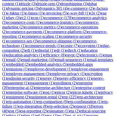
content
(
1
)
drizzle
(
3
)
drizzle-orm
(
2
)
dropshipping
(
3
)
dubai
(
1
)
dynamic-pricing
(
3
)
dynamics-365
(
4
)
e-commerce
(
2
)
e-factura
(
1
)
e-faktur
(
1
)
e-fatura
(
1
)
e-invoicing
(
5
)
e-way-bill
(
1
)
e2e
(
2
)
eaa
(
1
)
ebay
(
3
)
ec2
(
1
)
ecm
(
1
)
ecommerce
(
178
)
ecommerce-analytics
(
3
)
ecommerce-costs
(
1
)
ecommerce-logistics
(
1
)
ecommerce-
marketing
(
2
)
ecommerce-metrics
(
2
)
ecommerce-operations
(
2
)
ecommerce-payments
(
1
)
ecommerce-platform
(
2
)
ecommerce-
reporting
(
1
)
ecommerce-scaling
(
1
)
ecommerce-security
(
1
)
ecommerce-seo
(
3
)
ecommerce-shipping
(
1
)
ecommerce-
technology
(
1
)
ecommerce-trends
(
1
)
ecosire
(
7
)
ecosystem
(
1
)
edge-
computing
(
2
)
edi
(
1
)
editorial
(
1
)
edr
(
1
)
edtech
(
1
)
education
(
4
)
education-analytics
(
1
)
efficiency
(
8
)
egypt
(
2
)
electronics
(
1
)
emag
(
1
)
email
(
2
)
email-marketing
(
10
)
email-sequences
(
1
)
email-templates
(
1
)
embedded
(
2
)
embedded-analytics
(
5
)
embedded-apps
(
1
)
emissions
(
1
)
employee-development
(
1
)
employee-engagement
(
1
)
employee-management
(
3
)
employee-privacy
(
1
)
encryption
(
1
)
endpoint-security
(
1
)
energy
(
3
)
energy-efficiency
(
1
)
energy-
management
(
1
)
engagement
(
1
)
enrollment
(
2
)
enterprise
(
39
)
enterprise-ai
(
2
)
enterprise-architecture
(
1
)
enterprise-content
(
1
)
enterprise-software
(
1
)
eoq
(
1
)
epicor
(
2
)
epicor-kinetic
(
1
)
eprivacy
(
1
)
equipment
(
2
)
equipment-rental
(
2
)
erp
(
225
)
erp-architecture
(
1
)
erp-automation
(
1
)
erp-comparison
(
9
)
erp-configuration
(
1
)
erp-
failure
(
1
)
erp-integration
(
8
)
erp-selection
(
2
)
erpnext
(
18
)
errors
(
40
)
esg
(
5
)
esg-reporting
(
2
)
esignature
(
1
)
eta
(
2
)
ethical-sourcing
(
1
)
ethics
(
1
)
etims
(
1
)
etl
(
5
)
etsy
(
3
)
eu
(
2
)
eu-ai-act
(
1
)
europe