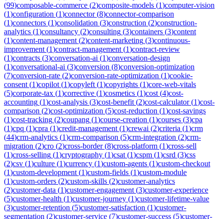
(
99
)
composable-commerce
(
2
)
composite-models
(
1
)
computer-vision
(
1
)
configuration
(
1
)
connector
(
8
)
connector-comparison
(
1
)
connectors
(
1
)
consolidation
(
3
)
construction
(
2
)
construction-
analytics
(
1
)
consultancy
(
2
)
consulting
(
3
)
containers
(
3
)
content
(
1
)
content-management
(
2
)
content-marketing
(
3
)
continuous-
improvement
(
1
)
contract-management
(
1
)
contract-review
(
1
)
contracts
(
3
)
conversation-ai
(
1
)
conversation-design
(
1
)
conversational-ai
(
3
)
conversion
(
8
)
conversion-optimization
(
7
)
conversion-rate
(
2
)
conversion-rate-optimization
(
1
)
cookie-
consent
(
1
)
copilot
(
1
)
copyleft
(
1
)
copyrights
(
1
)
core-web-vitals
(
5
)
corporate-tax
(
1
)
corrective
(
1
)
cosmetics
(
1
)
cost
(
4
)
cost-
accounting
(
1
)
cost-analysis
(
3
)
cost-benefit
(
2
)
cost-calculator
(
1
)
cost-
comparison
(
2
)
cost-optimization
(
5
)
cost-reduction
(
1
)
cost-savings
(
1
)
cost-tracking
(
2
)
coupang
(
1
)
course-creation
(
1
)
courses
(
3
)
cpa
(
1
)
cpq
(
1
)
cpra
(
1
)
credit-management
(
1
)
crewai
(
2
)
criteria
(
1
)
crm
(
44
)
crm-analytics
(
1
)
crm-comparison
(
5
)
crm-integration
(
2
)
crm-
migration
(
2
)
cro
(
2
)
cross-border
(
8
)
cross-platform
(
1
)
cross-sell
(
1
)
cross-selling
(
1
)
cryptography
(
1
)
csat
(
1
)
cspm
(
1
)
csrd
(
3
)
css
(
2
)
csv
(
1
)
culture
(
1
)
currency
(
1
)
custom-agents
(
1
)
custom-checkout
(
1
)
custom-development
(
1
)
custom-fields
(
1
)
custom-module
(
1
)
custom-orders
(
2
)
custom-skills
(
2
)
customer-analytics
(
2
)
customer-data
(
1
)
customer-engagement
(
3
)
customer-experience
(
5
)
customer-health
(
1
)
customer-journey
(
1
)
customer-lifetime-value
(
3
)
customer-retention
(
5
)
customer-satisfaction
(
1
)
customer-
segmentation
(
2
)
customer-service
(
7
)
customer-success
(
5
)
customer-