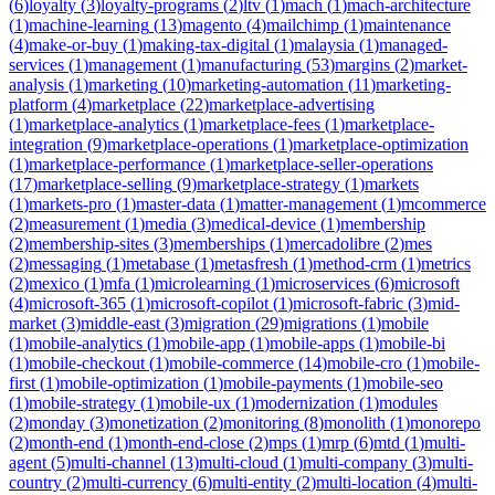
(
6
)
loyalty
(
3
)
loyalty-programs
(
2
)
ltv
(
1
)
mach
(
1
)
mach-architecture
(
1
)
machine-learning
(
13
)
magento
(
4
)
mailchimp
(
1
)
maintenance
(
4
)
make-or-buy
(
1
)
making-tax-digital
(
1
)
malaysia
(
1
)
managed-
services
(
1
)
management
(
1
)
manufacturing
(
53
)
margins
(
2
)
market-
analysis
(
1
)
marketing
(
10
)
marketing-automation
(
11
)
marketing-
platform
(
4
)
marketplace
(
22
)
marketplace-advertising
(
1
)
marketplace-analytics
(
1
)
marketplace-fees
(
1
)
marketplace-
integration
(
9
)
marketplace-operations
(
1
)
marketplace-optimization
(
1
)
marketplace-performance
(
1
)
marketplace-seller-operations
(
17
)
marketplace-selling
(
9
)
marketplace-strategy
(
1
)
markets
(
1
)
markets-pro
(
1
)
master-data
(
1
)
matter-management
(
1
)
mcommerce
(
2
)
measurement
(
1
)
media
(
3
)
medical-device
(
1
)
membership
(
2
)
membership-sites
(
3
)
memberships
(
1
)
mercadolibre
(
2
)
mes
(
2
)
messaging
(
1
)
metabase
(
1
)
metasfresh
(
1
)
method-crm
(
1
)
metrics
(
2
)
mexico
(
1
)
mfa
(
1
)
microlearning
(
1
)
microservices
(
6
)
microsoft
(
4
)
microsoft-365
(
1
)
microsoft-copilot
(
1
)
microsoft-fabric
(
3
)
mid-
market
(
3
)
middle-east
(
3
)
migration
(
29
)
migrations
(
1
)
mobile
(
1
)
mobile-analytics
(
1
)
mobile-app
(
1
)
mobile-apps
(
1
)
mobile-bi
(
1
)
mobile-checkout
(
1
)
mobile-commerce
(
14
)
mobile-cro
(
1
)
mobile-
first
(
1
)
mobile-optimization
(
1
)
mobile-payments
(
1
)
mobile-seo
(
1
)
mobile-strategy
(
1
)
mobile-ux
(
1
)
modernization
(
1
)
modules
(
2
)
monday
(
3
)
monetization
(
2
)
monitoring
(
8
)
monolith
(
1
)
monorepo
(
2
)
month-end
(
1
)
month-end-close
(
2
)
mps
(
1
)
mrp
(
6
)
mtd
(
1
)
multi-
agent
(
5
)
multi-channel
(
13
)
multi-cloud
(
1
)
multi-company
(
3
)
multi-
country
(
2
)
multi-currency
(
6
)
multi-entity
(
2
)
multi-location
(
4
)
multi-