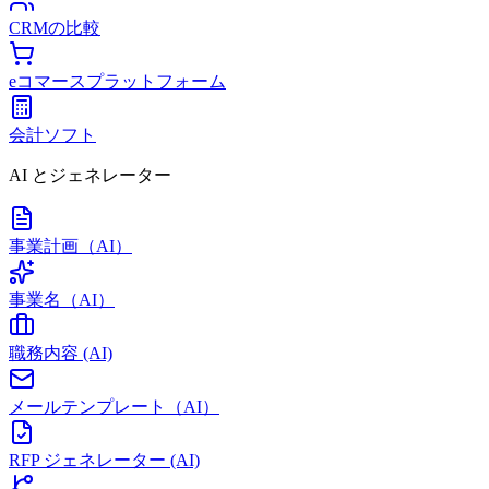
CRMの比較
eコマースプラットフォーム
会計ソフト
AI とジェネレーター
事業計画（AI）
事業名（AI）
職務内容 (AI)
メールテンプレート（AI）
RFP ジェネレーター (AI)