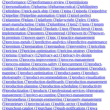
(
2
)
performance
(
25
)
performance-review
(
1
)
permissions
(
1
)
personalization
(
5
)
pharma
(
4
)
pharmaceutical
(
2
)
philippines
(
1
)
phishing
(
1
)
pick-pack-ship
(
1
)
pim
(
1
)
pipa
(
1
)
pipeda
(
1
)
pipedrive
(
2
)
pipeline
(
9
)
pipeline-automation
(
1
)
pipl
(
1
)
pixel-perfect
(
1
)
planning
(
9
)
plans
(
1
)
platform
(
3
)
playwright
(
2
)
plex
(
1
)
plex-
smart-manufacturing
(
1
)
plm
(
2
)
plumbing
(
1
)
pm2
(
1
)
pms
(
1
)
pnpm
(
1
)
point-of-sale
(
3
)
poland
(
3
)
polaris
(
1
)
pos
(
9
)
post-brexit
(
1
)
post-
implementation
(
2
)
postgres
(
2
)
postgresql
(
10
)
power-bi
(
79
)
power-
bi-premium
(
1
)
power-query
(
1
)
ppc
(
1
)
practice-management
(
2
)
precious-metals
(
1
)
predictive-analytics
(
4
)
predictive-maintenance
(
2
)
premium
(
2
)
preparation
(
1
)
prestashop
(
1
)
preventive
(
1
)
pricelists
(
1
)
pricing
(
19
)
pricing-optimization
(
1
)
pricing-strategy
(
3
)
printing
(
1
)
prisma
(
1
)
privacy
(
12
)
privacy-act
(
1
)
privacy-by-design
(
1
)
process
(
2
)
process-improvement
(
1
)
process-management
(
1
)
process-mining
(
1
)
process-safety
(
1
)
procurement
(
11
)
product-
costing
(
1
)
product-descriptions
(
1
)
product-management
(
2
)
product-
mapping
(
1
)
product-optimization
(
1
)
product-pages
(
1
)
product-
photography
(
1
)
product-recommendations
(
1
)
product-visualization
(
1
)
production
(
7
)
production-dashboards
(
1
)
production-management
(
1
)
production-planning
(
2
)
production-scheduling
(
1
)
productivity
(
9
)
productization
(
1
)
products
(
1
)
professional-services
(
4
)
program-
management
(
1
)
project-accounting
(
2
)
project-management
(
19
)
prometheus
(
1
)
prompt-engineering
(
1
)
property-management
(
5
)
proprietary
(
1
)
provincial-tax
(
1
)
public-sector
(
1
)
publishing
(
1
)
punchout-catalog
(
1
)
purchase
(
3
)
push-notifications
(
1
)
pwa