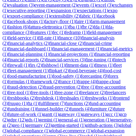
(
2
)
evaluation
(
3
)
event-management
(
2
)
events
(
1
)
excel
(
3
)
exchanges
(
1
)
executive-reporting
(
1
)
expansion
(
1
)
expectations
(
1
)
expo
(
1
)
export-compliance
(
1
)
extensibility
(
2
)
fabric
(
1
)
facebook
(
1
)
facebook-shops
(
1
)
factory-floor
(
1
)
faire
(
1
)
farm-management
(
1
)
fashion
(
6
)
fattura-elettronica
(
1
)
fba
(
1
)
fbr
(
2
)
fda
(
1
)
fda-
compliance
(
3
)
features
(
1
)
fec
(
1
)
fedramp
(
1
)
field-management
(
1
)
field-service
(
1
)
fill-rate
(
1
)
finance
(
10
)
financial-analysis
(
2
)
financial-analytics
(
2
)
financial-close
(
2
)
financial-crime
(
1
)
financial-dashboard
(
1
)
financial-management
(
1
)
financial-metrics
(
1
)
financial-planning
(
1
)
financial-projections
(
1
)
financial-reporting
(
4
)
financial-reports
(
2
)
financial-services
(
3
)
fine-tuning
(
1
)
fintech
(
3
)
firewall
(
1
)
firs
(
2
)
fishbowl
(
1
)
fitment-data
(
1
)
fitness
(
1
)
fleet
(
1
)
fleet-management
(
1
)
flipkart
(
2
)
food-beverage
(
4
)
food-cost
(
1
)
food-manufacturing
(
1
)
food-safety
(
1
)
forecasting
(
9
)
forex
(
1
)
formulas
(
1
)
framework
(
2
)
france
(
1
)
frappe
(
4
)
frappe-cloud
(
1
)
fraud-detection
(
2
)
fraud-prevention
(
2
)
free
(
1
)
free-accounting
(
1
)
free-tool
(
1
)
free-tools
(
1
)
free-zone
(
1
)
freelancer
(
2
)
freelancers
(
1
)
freshbooks
(
2
)
freshdesk
(
1
)
freshsales
(
1
)
freshworks
(
1
)
frontend
(
3
)
fruugo
(
1
)
fta
(
1
)
fulfillment
(
7
)
functions
(
2
)
fund-accounting
(
2
)
fundraising
(
1
)
funnel-builder
(
2
)
funnels
(
4
)
furniture
(
2
)
future
(
3
)
future-of-work
(
1
)
gantt
(
1
)
gateway
(
1
)
gateways
(
1
)
gcc
(
1
)
gcp
(
2
)
gdpr
(
12
)
gds
(
1
)
gemini
(
1
)
general-ai
(
1
)
generation
(
1
)
generative-
ai
(
2
)
geo
(
1
)
germany
(
23
)
getting-started
(
1
)
github-actions
(
3
)
global
(
3
)
global-compliance
(
1
)
global-ecommerce
(
1
)
global-expansion