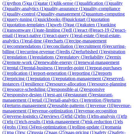
(
1
)
python
(
5
)
qa
(
1
)
qatar
(
1
)
qlik-sense
(
1
)
qualification
(
1
)
quality
(
3
)
quality-analytics
(
1
)
quality-assurance
(
1
)
quality-compliance
(
1
)
quality-control
(
2
)
quality-management
(
2
)
quantum-computing
(
1
)
query-tuning
(
1
)
quickbooks
(
8
)
quickstart
(
1
)
quotation
(
1
)
quotation-templates
(
1
)
qweb
(
3
)
rag
(
1
)
rakuten
(
1
)
ranking
(
1
)
ransomware
(
1
)
rate-limiting
(
3
)
rdl
(
1
)
react
(
8
)
react-19
(
2
)
react-
email
(
1
)
react-native
(
1
)
react-query
(
1
)
real-estate
(
5
)
real-estate-
analytics
(
1
)
real-time
(
4
)
recharts
(
1
)
recipe-management
(
1
)
recommendations
(
1
)
reconciliation
(
1
)
recruitment
(
6
)
recurring-
billing
(
1
)
recurring-revenue
(
5
)
redis
(
2
)
refurbished
(
1
)
registration
(
1
)
regulation
(
1
)
regulations
(
2
)
regulatory
(
3
)
reliability
(
2
)
remix
(
2
)
remote-work
(
2
)
renewable-energy
(
1
)
renewal-management
(
1
)
rental
(
3
)
rental-business
(
1
)
reorder-point
(
1
)
repeat-purchases
(
1
)
replication
(
1
)
report-generation
(
1
)
reporting
(
12
)
reports
(
3
)
repricing
(
1
)
reputation
(
1
)
reputation-management
(
2
)
reserved-
instances
(
1
)
resilience
(
2
)
resource-allocation
(
1
)
resource-planning
(
1
)
resource-scheduling
(
2
)
responsible-ai
(
2
)
responsive
(
2
)
responsive-design
(
1
)
rest-api
(
4
)
restaurant
(
5
)
restaurant-
management
(
1
)
retail
(
13
)
retail-analytics
(
1
)
retention
(
9
)
returns
(
4
)
returns-management
(
2
)
reusable-patterns
(
1
)
revenue
(
10
)
revenue-
management
(
1
)
revenue-optimization
(
1
)
revenue-recognition
(
5
)
reverse-logistics
(
2
)
reviews
(
5
)
rfid
(
2
)
rfm
(
1
)
rfm-analysis
(
1
)
rfp
(
1
)
rfq
(
1
)
rich-results
(
1
)
risk-management
(
7
)
risk-reduction
(
1
)
rls
(
4
)
rohs
(
1
)
roi
(
34
)
roi-optimization
(
1
)
rolling-update
(
1
)
romania
(
1
)
rpa
(
3
)
rsc
(
2
)
russia
(
2
)
saas
(
25
)
saas-pricing
(
1
)
safety
(
2
)
safety-