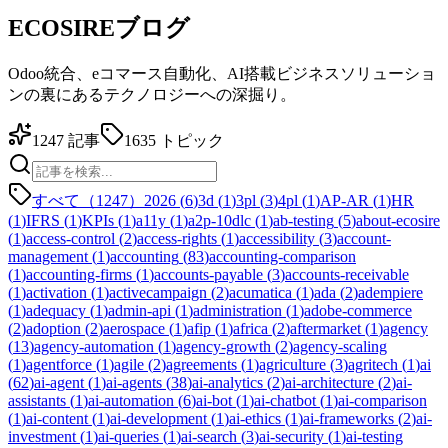
ECOSIREブログ
Odoo統合、eコマース自動化、AI搭載ビジネスソリューショ
ンの裏にあるテクノロジーへの深掘り。
1247
記事
1635
トピック
すべて（1247）
2026
(
6
)
3d
(
1
)
3pl
(
3
)
4pl
(
1
)
AP-AR
(
1
)
HR
(
1
)
IFRS
(
1
)
KPIs
(
1
)
a11y
(
1
)
a2p-10dlc
(
1
)
ab-testing
(
5
)
about-ecosire
(
1
)
access-control
(
2
)
access-rights
(
1
)
accessibility
(
3
)
account-
management
(
1
)
accounting
(
83
)
accounting-comparison
(
1
)
accounting-firms
(
1
)
accounts-payable
(
3
)
accounts-receivable
(
1
)
activation
(
1
)
activecampaign
(
2
)
acumatica
(
1
)
ada
(
2
)
adempiere
(
1
)
adequacy
(
1
)
admin-api
(
1
)
administration
(
1
)
adobe-commerce
(
2
)
adoption
(
2
)
aerospace
(
1
)
afip
(
1
)
africa
(
2
)
aftermarket
(
1
)
agency
(
13
)
agency-automation
(
1
)
agency-growth
(
2
)
agency-scaling
(
1
)
agentforce
(
1
)
agile
(
2
)
agreements
(
1
)
agriculture
(
3
)
agritech
(
1
)
ai
(
62
)
ai-agent
(
1
)
ai-agents
(
38
)
ai-analytics
(
2
)
ai-architecture
(
2
)
ai-
assistants
(
1
)
ai-automation
(
6
)
ai-bot
(
1
)
ai-chatbot
(
1
)
ai-comparison
(
1
)
ai-content
(
1
)
ai-development
(
1
)
ai-ethics
(
1
)
ai-frameworks
(
2
)
ai-
investment
(
1
)
ai-queries
(
1
)
ai-search
(
3
)
ai-security
(
1
)
ai-testing