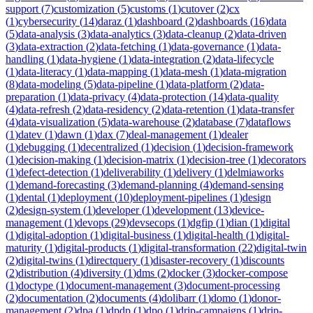
support
(
7
)
customization
(
5
)
customs
(
1
)
cutover
(
2
)
cx
(
1
)
cybersecurity
(
14
)
daraz
(
1
)
dashboard
(
2
)
dashboards
(
16
)
data
(
5
)
data-analysis
(
3
)
data-analytics
(
3
)
data-cleanup
(
2
)
data-driven
(
3
)
data-extraction
(
2
)
data-fetching
(
1
)
data-governance
(
1
)
data-
handling
(
1
)
data-hygiene
(
1
)
data-integration
(
2
)
data-lifecycle
(
1
)
data-literacy
(
1
)
data-mapping
(
1
)
data-mesh
(
1
)
data-migration
(
8
)
data-modeling
(
5
)
data-pipeline
(
1
)
data-platform
(
2
)
data-
preparation
(
1
)
data-privacy
(
4
)
data-protection
(
14
)
data-quality
(
4
)
data-refresh
(
2
)
data-residency
(
2
)
data-retention
(
1
)
data-transfer
(
4
)
data-visualization
(
5
)
data-warehouse
(
2
)
database
(
7
)
dataflows
(
1
)
datev
(
1
)
dawn
(
1
)
dax
(
7
)
deal-management
(
1
)
dealer
(
1
)
debugging
(
1
)
decentralized
(
1
)
decision
(
1
)
decision-framework
(
1
)
decision-making
(
1
)
decision-matrix
(
1
)
decision-tree
(
1
)
decorators
(
1
)
defect-detection
(
1
)
deliverability
(
1
)
delivery
(
1
)
delmiaworks
(
1
)
demand-forecasting
(
3
)
demand-planning
(
4
)
demand-sensing
(
1
)
dental
(
1
)
deployment
(
10
)
deployment-pipelines
(
1
)
design
(
2
)
design-system
(
1
)
developer
(
1
)
development
(
13
)
device-
management
(
1
)
devops
(
29
)
devsecops
(
1
)
dgfip
(
1
)
dian
(
1
)
digital
(
1
)
digital-adoption
(
1
)
digital-business
(
1
)
digital-health
(
1
)
digital-
maturity
(
1
)
digital-products
(
1
)
digital-transformation
(
22
)
digital-twin
(
2
)
digital-twins
(
1
)
directquery
(
1
)
disaster-recovery
(
1
)
discounts
(
2
)
distribution
(
4
)
diversity
(
1
)
dms
(
2
)
docker
(
3
)
docker-compose
(
1
)
doctype
(
1
)
document-management
(
3
)
document-processing
(
2
)
documentation
(
2
)
documents
(
4
)
dolibarr
(
1
)
domo
(
1
)
donor-
management
(
2
)
dpa
(
1
)
dpdp
(
1
)
dpo
(
1
)
drip-campaigns
(
1
)
drip-