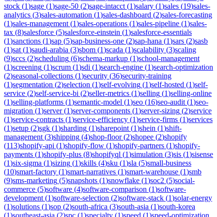
stock
(
1
)
sage
(
1
)
sage-50
(
2
)
sage-intacct
(
1
)
salary
(
1
)
sales
(
19
)
sales-
analytics
(
3
)
sales-automation
(
1
)
sales-dashboard
(
2
)
sales-forecasting
(
1
)
sales-management
(
1
)
sales-operations
(
1
)
sales-pipeline
(
1
)
sales-
tax
(
8
)
salesforce
(
5
)
salesforce-einstein
(
1
)
salesforce-essentials
(
1
)
sanctions
(
1
)
sap
(
5
)
sap-business-one
(
2
)
sap-hana
(
1
)
sars
(
2
)
sasb
(
1
)
sat
(
1
)
saudi-arabia
(
3
)
sbom
(
1
)
scada
(
1
)
scalability
(
3
)
scaling
(
9
)
sccs
(
2
)
scheduling
(
6
)
schema-markup
(
1
)
school-management
(
1
)
screening
(
1
)
scrum
(
1
)
sdi
(
1
)
search-engine
(
1
)
search-optimization
(
2
)
seasonal-collections
(
1
)
security
(
36
)
security-training
(
1
)
segmentation
(
2
)
selection
(
1
)
self-evolving
(
1
)
self-hosted
(
1
)
self-
service
(
2
)
self-service-bi
(
2
)
seller-metrics
(
1
)
selling
(
1
)
selling-online
(
1
)
selling-platforms
(
1
)
semantic-model
(
1
)
seo
(
16
)
seo-audit
(
1
)
seo-
migration
(
1
)
server
(
1
)
server-components
(
1
)
server-sizing
(
2
)
service
(
1
)
service-contracts
(
1
)
service-efficiency
(
1
)
service-firms
(
1
)
services
(
1
)
setup
(
2
)
sgk
(
1
)
sharding
(
1
)
sharepoint
(
1
)
shein
(
1
)
shift-
management
(
3
)
shipping
(
4
)
shop-floor
(
2
)
shopee
(
2
)
shopify
(
113
)
shopify-api
(
1
)
shopify-flow
(
1
)
shopify-partners
(
1
)
shopify-
payments
(
1
)
shopify-plus
(
8
)
shopifyql
(
1
)
simulation
(
3
)
sis
(
1
)
sisense
(
1
)
six-sigma
(
1
)
sizing
(
1
)
skills
(
4
)
sku
(
1
)
sla
(
5
)
small-business
(
10
)
smart-factory
(
1
)
smart-narratives
(
1
)
smart-warehouse
(
1
)
smb
(
9
)
sms-marketing
(
5
)
snapshots
(
1
)
snowflake
(
1
)
soc2
(
5
)
social-
commerce
(
5
)
software
(
4
)
software-comparison
(
1
)
software-
development
(
1
)
software-selection
(
2
)
software-stack
(
1
)
solar-energy
(
1
)
solutions
(
1
)
sop
(
2
)
south-africa
(
3
)
south-asia
(
1
)
south-korea
(
1
)
southeast-asia
(
2
)
spc
(
1
)
specialty
(
1
)
speed
(
1
)
speed-optimization