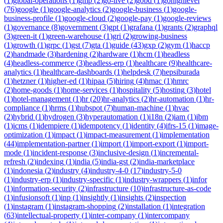
(
1
)
global-operations
(
1
)
gmp
(
2
)
go-live
(
2
)
gobd
(
1
)
gohighlevel
(
76
)
google
(
1
)
google-analytics
(
2
)
google-business
(
1
)
google-
business-profile
(
1
)
google-cloud
(
2
)
google-pay
(
1
)
google-reviews
(
1
)
governance
(
8
)
government
(
3
)
gpt
(
1
)
grafana
(
1
)
grants
(
2
)
graphql
(
3
)
green-it
(
1
)
green-warehouse
(
1
)
gri
(
2
)
growing-business
(
1
)
growth
(
1
)
grpc
(
1
)
gst
(
7
)
gta
(
1
)
guide
(
43
)
gxp
(
2
)
gym
(
1
)
haccp
(
2
)
handmade
(
3
)
hardening
(
2
)
hardware
(
1
)
hcm
(
1
)
headless
(
4
)
headless-commerce
(
3
)
headless-erp
(
1
)
healthcare
(
9
)
healthcare-
analytics
(
1
)
healthcare-dashboards
(
1
)
helpdesk
(
7
)
hepsiburada
(
1
)
hetzner
(
1
)
higher-ed
(
1
)
hipaa
(
5
)
hiring
(
4
)
hmac
(
1
)
hmrc
(
2
)
home-goods
(
1
)
home-services
(
1
)
hospitality
(
5
)
hosting
(
3
)
hotel
(
1
)
hotel-management
(
1
)
hr
(
20
)
hr-analytics
(
2
)
hr-automation
(
1
)
hr-
compliance
(
1
)
hrms
(
1
)
hubspot
(
7
)
human-machine
(
1
)
hvac
(
2
)
hybrid
(
1
)
hydrogen
(
3
)
hyperautomation
(
1
)
i18n
(
2
)
iam
(
1
)
ibm
(
1
)
icms
(
1
)
idempiere
(
1
)
idempotency
(
1
)
identity
(
4
)
ifrs-15
(
1
)
image-
optimization
(
1
)
impact
(
1
)
impact-measurement
(
1
)
implementation
(
44
)
implementation-partner
(
1
)
import
(
1
)
import-export
(
1
)
import-
mode
(
1
)
incident-response
(
3
)
inclusive-design
(
1
)
incremental-
refresh
(
2
)
indexing
(
1
)
india
(
5
)
india-gst
(
2
)
india-marketplace
(
1
)
indonesia
(
2
)
industry
(
4
)
industry-4-0
(
17
)
industry-5-0
(
1
)
industry-erp
(
1
)
industry-specific
(
1
)
industry-wrappers
(
1
)
infor
(
1
)
information-security
(
2
)
infrastructure
(
10
)
infrastructure-as-code
(
1
)
infusionsoft
(
1
)
inp
(
1
)
insightly
(
1
)
insights
(
2
)
inspection
(
1
)
instagram
(
1
)
instagram-shopping
(
2
)
installation
(
1
)
integration
(
63
)
intellectual-property
(
1
)
inter-company
(
1
)
intercompany