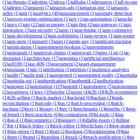
(
1
)
ai-threats
(
1
)
alerting
(
2
)
alexa
(
1
)
alibaba
(
1
)
aliexpress
(
1
)
all-in-one
(
2
)
allegro
(
2
)
amazon
(
7
)
amazon-ads
(
1
)
amazon-ppc
(
1
)
amazon-
seller
(
1
)
aml
(
1
)
analytics
(
40
)
announcement
(
1
)
anomaly-detection
(
1
)
answer-engine-optimization
(
1
)
aov
(
1
)
ap-automation
(
1
)
apache
(
1
)
apcs
(
1
)
api
(
22
)
api-economy
(
1
)
api-first
(
2
)
api-gateway
(
1
)
api-
integration
(
3
)
api-security
(
2
)
apm
(
1
)
app-bridge
(
1
)
app-commerce
(
1
)
app-development
(
2
)
app-publishing
(
1
)
app-review
(
1
)
app-router
(
1
)
app-store
(
1
)
apparel
(
3
)
appi
(
1
)
apple-pay
(
1
)
applicant-tracking
(
1
)
applications
(
1
)
appointment-booking
(
2
)
appointments
(
1
)
appraisals
(
1
)
approval-chains
(
1
)
approvals
(
3
)
apps
(
1
)
ar
(
1
)
ar-
shopping
(
1
)
architecture
(
17
)
argentina
(
1
)
artificial-intelligence
(
2
)
as9100
(
1
)
asc-606
(
3
)
assessment
(
2
)
asset-management
(
4
)
assistant
(
1
)
ato
(
1
)
attribution
(
1
)
attrition
(
1
)
audience-analytics
(
1
)
audit
(
7
)
audit-trail
(
1
)
augmented
(
1
)
augmented-reality
(
2
)
australia
(
2
)
australia-gst
(
1
)
authentication
(
6
)
authentik
(
2
)
authorization
(
3
)
autogen
(
2
)
automation
(
119
)
automl
(
1
)
automotive
(
5
)
autonomous
(
2
)
awareness
(
1
)
aws
(
10
)
axelor
(
2
)
azure
(
4
)
b2b
(
18
)
b2b-ecommerce
(
1
)
b2b-selling
(
1
)
back-market
(
1
)
backend
(
6
)
backup
(
2
)
bank-
reconciliation
(
1
)
barcode
(
1
)
bas
(
1
)
batch-processing
(
1
)
batch-
tracking
(
2
)
bcrs
(
1
)
beauty
(
1
)
bee
(
1
)
benchmarks
(
1
)
benefits
(
1
)
best-
of-breed
(
1
)
best-practices
(
6
)
bi-comparison
(
8
)
bi-tools
(
1
)
bias
(
1
)
big-4
(
1
)
bigcommerce
(
3
)
bigquery
(
1
)
billable-hours
(
1
)
billing
(
7
)
bir
(
1
)
black-friday
(
1
)
block-editor
(
1
)
blockchain
(
1
)
blog-strategy
(
1
)
blue-green
(
1
)
bmf
(
1
)
bom
(
2
)
booking
(
5
)
bookkeeping
(
9
)
bpa
(
1
)
bpm
(
1
)
brand
(
2
)
branding
(
1
)
brazil
(
2
)
breach-notification
(
1
)
bss