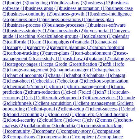
(
1
)
budget
(
3
)
budgeting
(
6
)
build-vs-buy
(
3
)
business
(
13
)
business
software
(
1
)
business-apps
(
1
)
business-automation
(
1
)
business-case
(
2
)
business-continuity
(
2
)
business-growth
(
1
)
business-intelligence
(
26
)
business-one
(
1
)
business-operations
(
1
)
business-plan
(
1
)
business-process
(
8
)
business-processes
(
1
)
business-software
(
1
)
business-strategy
(
12
)
business-tools
(
2
)
buyer-portal
(
1
)
buyers-
guide
(
1
)
caching
(
6
)
calculation-groups
(
1
)
calculators
(
1
)
calendar
(
3
)
california
(
1
)
cam
(
1
)
campaigns
(
4
)
canada
(
1
)
canada-hst
(
1
)
canary
(
1
)
capacity
(
2
)
capacity-planning
(
2
)
carbon-footprint
(
2
)
carbon-tracking
(
3
)
career-plans
(
1
)
cart-abandonment
(
2
)
case-
management
(
2
)
case-study
(
11
)
cash-flow
(
4
)
catalog
(
2
)
catalog-sync
(
1
)
category-pages
(
1
)
ccpa
(
2
)
cdn
(
2
)
certification
(
2
)
cfdi
(
1
)
cfo
(
2
)
change-management
(
6
)
channel-manager
(
1
)
chargebacks
(
1
)
chart-of-accounts
(
3
)
charts
(
1
)
chatbot
(
6
)
chatbots
(
1
)
chatgpt
(
2
)
cheat-sheet
(
1
)
checklist
(
7
)
checkout
(
2
)
checkout-optimization
(
2
)
chemical
(
2
)
china
(
1
)
churn
(
1
)
churn-management
(
1
)
churn-
prediction
(
2
)
churn-reduction
(
1
)
ci-cd
(
7
)
cicd
(
1
)
cin7
(
1
)
circular-
economy
(
1
)
cis
(
1
)
citizen-development
(
3
)
citizen-services
(
1
)
claude
(
2
)
clickfunnels
(
2
)
client-acquisition
(
1
)
client-management
(
2
)
client-
onboarding
(
1
)
client-portal
(
2
)
client-setup
(
1
)
client-success
(
1
)
cloud
(
8
)
cloud-accounting
(
1
)
cloud-cost
(
1
)
cloud-erp
(
3
)
cloud-hosting
(
2
)
cloud-security
(
2
)
cloudflare
(
1
)
clover
(
1
)
clv
(
2
)
cmms
(
1
)
cohort-
analysis
(
2
)
collaboration
(
3
)
colombia
(
1
)
commission-tracking
(
1
)
community
(
3
)
company
(
1
)
company-story
(
1
)
comparison
(
88
)
comparisons
(
1
)
compensation
(
1
)
compiere
(
2
)
compliance