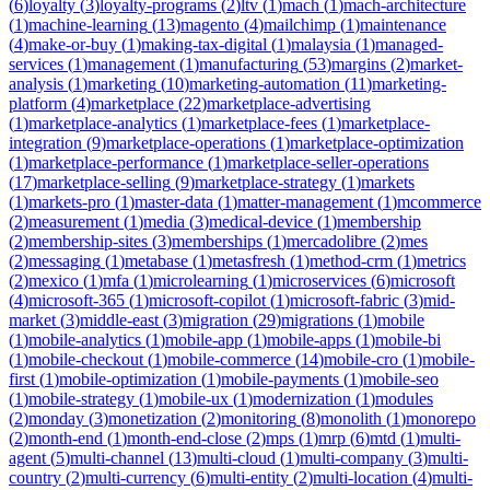
(
6
)
loyalty
(
3
)
loyalty-programs
(
2
)
ltv
(
1
)
mach
(
1
)
mach-architecture
(
1
)
machine-learning
(
13
)
magento
(
4
)
mailchimp
(
1
)
maintenance
(
4
)
make-or-buy
(
1
)
making-tax-digital
(
1
)
malaysia
(
1
)
managed-
services
(
1
)
management
(
1
)
manufacturing
(
53
)
margins
(
2
)
market-
analysis
(
1
)
marketing
(
10
)
marketing-automation
(
11
)
marketing-
platform
(
4
)
marketplace
(
22
)
marketplace-advertising
(
1
)
marketplace-analytics
(
1
)
marketplace-fees
(
1
)
marketplace-
integration
(
9
)
marketplace-operations
(
1
)
marketplace-optimization
(
1
)
marketplace-performance
(
1
)
marketplace-seller-operations
(
17
)
marketplace-selling
(
9
)
marketplace-strategy
(
1
)
markets
(
1
)
markets-pro
(
1
)
master-data
(
1
)
matter-management
(
1
)
mcommerce
(
2
)
measurement
(
1
)
media
(
3
)
medical-device
(
1
)
membership
(
2
)
membership-sites
(
3
)
memberships
(
1
)
mercadolibre
(
2
)
mes
(
2
)
messaging
(
1
)
metabase
(
1
)
metasfresh
(
1
)
method-crm
(
1
)
metrics
(
2
)
mexico
(
1
)
mfa
(
1
)
microlearning
(
1
)
microservices
(
6
)
microsoft
(
4
)
microsoft-365
(
1
)
microsoft-copilot
(
1
)
microsoft-fabric
(
3
)
mid-
market
(
3
)
middle-east
(
3
)
migration
(
29
)
migrations
(
1
)
mobile
(
1
)
mobile-analytics
(
1
)
mobile-app
(
1
)
mobile-apps
(
1
)
mobile-bi
(
1
)
mobile-checkout
(
1
)
mobile-commerce
(
14
)
mobile-cro
(
1
)
mobile-
first
(
1
)
mobile-optimization
(
1
)
mobile-payments
(
1
)
mobile-seo
(
1
)
mobile-strategy
(
1
)
mobile-ux
(
1
)
modernization
(
1
)
modules
(
2
)
monday
(
3
)
monetization
(
2
)
monitoring
(
8
)
monolith
(
1
)
monorepo
(
2
)
month-end
(
1
)
month-end-close
(
2
)
mps
(
1
)
mrp
(
6
)
mtd
(
1
)
multi-
agent
(
5
)
multi-channel
(
13
)
multi-cloud
(
1
)
multi-company
(
3
)
multi-
country
(
2
)
multi-currency
(
6
)
multi-entity
(
2
)
multi-location
(
4
)
multi-