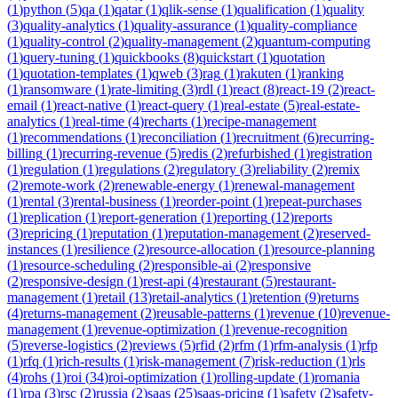
(
1
)
python
(
5
)
qa
(
1
)
qatar
(
1
)
qlik-sense
(
1
)
qualification
(
1
)
quality
(
3
)
quality-analytics
(
1
)
quality-assurance
(
1
)
quality-compliance
(
1
)
quality-control
(
2
)
quality-management
(
2
)
quantum-computing
(
1
)
query-tuning
(
1
)
quickbooks
(
8
)
quickstart
(
1
)
quotation
(
1
)
quotation-templates
(
1
)
qweb
(
3
)
rag
(
1
)
rakuten
(
1
)
ranking
(
1
)
ransomware
(
1
)
rate-limiting
(
3
)
rdl
(
1
)
react
(
8
)
react-19
(
2
)
react-
email
(
1
)
react-native
(
1
)
react-query
(
1
)
real-estate
(
5
)
real-estate-
analytics
(
1
)
real-time
(
4
)
recharts
(
1
)
recipe-management
(
1
)
recommendations
(
1
)
reconciliation
(
1
)
recruitment
(
6
)
recurring-
billing
(
1
)
recurring-revenue
(
5
)
redis
(
2
)
refurbished
(
1
)
registration
(
1
)
regulation
(
1
)
regulations
(
2
)
regulatory
(
3
)
reliability
(
2
)
remix
(
2
)
remote-work
(
2
)
renewable-energy
(
1
)
renewal-management
(
1
)
rental
(
3
)
rental-business
(
1
)
reorder-point
(
1
)
repeat-purchases
(
1
)
replication
(
1
)
report-generation
(
1
)
reporting
(
12
)
reports
(
3
)
repricing
(
1
)
reputation
(
1
)
reputation-management
(
2
)
reserved-
instances
(
1
)
resilience
(
2
)
resource-allocation
(
1
)
resource-planning
(
1
)
resource-scheduling
(
2
)
responsible-ai
(
2
)
responsive
(
2
)
responsive-design
(
1
)
rest-api
(
4
)
restaurant
(
5
)
restaurant-
management
(
1
)
retail
(
13
)
retail-analytics
(
1
)
retention
(
9
)
returns
(
4
)
returns-management
(
2
)
reusable-patterns
(
1
)
revenue
(
10
)
revenue-
management
(
1
)
revenue-optimization
(
1
)
revenue-recognition
(
5
)
reverse-logistics
(
2
)
reviews
(
5
)
rfid
(
2
)
rfm
(
1
)
rfm-analysis
(
1
)
rfp
(
1
)
rfq
(
1
)
rich-results
(
1
)
risk-management
(
7
)
risk-reduction
(
1
)
rls
(
4
)
rohs
(
1
)
roi
(
34
)
roi-optimization
(
1
)
rolling-update
(
1
)
romania
(
1
)
rpa
(
3
)
rsc
(
2
)
russia
(
2
)
saas
(
25
)
saas-pricing
(
1
)
safety
(
2
)
safety-