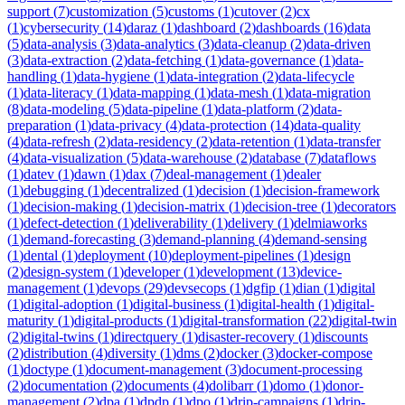
support
(
7
)
customization
(
5
)
customs
(
1
)
cutover
(
2
)
cx
(
1
)
cybersecurity
(
14
)
daraz
(
1
)
dashboard
(
2
)
dashboards
(
16
)
data
(
5
)
data-analysis
(
3
)
data-analytics
(
3
)
data-cleanup
(
2
)
data-driven
(
3
)
data-extraction
(
2
)
data-fetching
(
1
)
data-governance
(
1
)
data-
handling
(
1
)
data-hygiene
(
1
)
data-integration
(
2
)
data-lifecycle
(
1
)
data-literacy
(
1
)
data-mapping
(
1
)
data-mesh
(
1
)
data-migration
(
8
)
data-modeling
(
5
)
data-pipeline
(
1
)
data-platform
(
2
)
data-
preparation
(
1
)
data-privacy
(
4
)
data-protection
(
14
)
data-quality
(
4
)
data-refresh
(
2
)
data-residency
(
2
)
data-retention
(
1
)
data-transfer
(
4
)
data-visualization
(
5
)
data-warehouse
(
2
)
database
(
7
)
dataflows
(
1
)
datev
(
1
)
dawn
(
1
)
dax
(
7
)
deal-management
(
1
)
dealer
(
1
)
debugging
(
1
)
decentralized
(
1
)
decision
(
1
)
decision-framework
(
1
)
decision-making
(
1
)
decision-matrix
(
1
)
decision-tree
(
1
)
decorators
(
1
)
defect-detection
(
1
)
deliverability
(
1
)
delivery
(
1
)
delmiaworks
(
1
)
demand-forecasting
(
3
)
demand-planning
(
4
)
demand-sensing
(
1
)
dental
(
1
)
deployment
(
10
)
deployment-pipelines
(
1
)
design
(
2
)
design-system
(
1
)
developer
(
1
)
development
(
13
)
device-
management
(
1
)
devops
(
29
)
devsecops
(
1
)
dgfip
(
1
)
dian
(
1
)
digital
(
1
)
digital-adoption
(
1
)
digital-business
(
1
)
digital-health
(
1
)
digital-
maturity
(
1
)
digital-products
(
1
)
digital-transformation
(
22
)
digital-twin
(
2
)
digital-twins
(
1
)
directquery
(
1
)
disaster-recovery
(
1
)
discounts
(
2
)
distribution
(
4
)
diversity
(
1
)
dms
(
2
)
docker
(
3
)
docker-compose
(
1
)
doctype
(
1
)
document-management
(
3
)
document-processing
(
2
)
documentation
(
2
)
documents
(
4
)
dolibarr
(
1
)
domo
(
1
)
donor-
management
(
2
)
dpa
(
1
)
dpdp
(
1
)
dpo
(
1
)
drip-campaigns
(
1
)
drip-