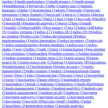
market
(
1
)
multi-marketplace
(
1
)
multi-tenancy
(
1
)
multi-tenant
(
4
)
multilingual
(
1
)
myinvois
(
1
)
n8n
(
1
)
native-app
(
1
)
natural-
language
(
2
)
ndpr
(
1
)
nearshoring
(
1
)
nestjs
(
5
)
netsuite
(
5
)
network-
operations
(
1
)
new-features
(
3
)
next-intl
(
1
)
next-js
(
1
)
nextjs
(
4
)
nexus
(
2
)
nfe
(
1
)
nginx
(
1
)
nigeria
(
3
)
nis2
(
1
)
nist
(
1
)
nlp
(
1
)
no-code
(
6
)
nodejs
(
1
)
nonprofit
(
4
)
nonprofit-analytics
(
1
)
noon
(
2
)
nps
(
1
)
oauth
(
1
)
oauth2
(
2
)
observability
(
4
)
occupancy
(
1
)
ocr
(
2
)
odoo
(
446
)
odoo
19
(
1
)
odoo versions
(
1
)
odoo-17
(
1
)
odoo-18
(
1
)
odoo-19
(
16
)
odoo-
accounting
(
6
)
odoo-crm
(
5
)
odoo-development
(
8
)
odoo-
implementation
(
1
)
odoo-integration
(
1
)
odoo-inventory
(
5
)
odoo-iot
(
1
)
odoo-manufacturing
(
4
)
odoo-modules
(
1
)
odoo-pos
(
1
)
odoo-
studio
(
1
)
oee
(
2
)
ofbiz
(
1
)
oidc
(
2
)
okrs
(
1
)
omnichannel
(
4
)
on-premise
(
1
)
on-premises
(
1
)
onboarding
(
6
)
online-courses
(
2
)
online-learning
(
2
)
online-reputation
(
1
)
online-store-2.0
(
1
)
open-source
(
6
)
open-
source-bi
(
1
)
open-source-erp
(
13
)
openai
(
1
)
openclaw
(
85
)
operations
(
6
)
optimization
(
21
)
orchestration
(
6
)
order-accuracy
(
1
)
order-
management
(
2
)
order-routing
(
1
)
orders
(
1
)
organizational-change
(
1
)
orm
(
3
)
oss
(
1
)
otto
(
3
)
outsourcing
(
3
)
owasp
(
1
)
owl
(
2
)
ownership
(
1
)
ozon
(
1
)
packaging
(
2
)
page-objects
(
1
)
paginated-reports
(
1
)
pagination
(
1
)
pajak
(
1
)
pakistan
(
2
)
paperless
(
1
)
parts-distribution
(
1
)
parts-management
(
1
)
patents
(
1
)
patient-analytics
(
1
)
patient-care
(
2
)
patient-management
(
1
)
patient-recall
(
1
)
patterns
(
5
)
payment
(
1
)
payment-gateways
(
1
)
payment-security
(
2
)
payment-terms
(
1
)
payments
(
5
)
payroll
(
18
)
pci-dss
(
4
)
pdf
(
2
)
pdfkit
(
1
)
pdpl
(
2
)
peachtree
(
2
)
penetration-testing
(
1
)
people-analytics