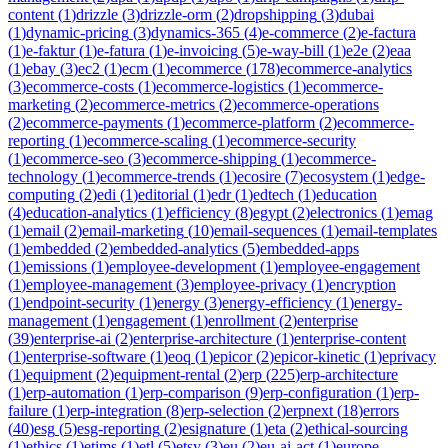
content
(
1
)
drizzle
(
3
)
drizzle-orm
(
2
)
dropshipping
(
3
)
dubai
(
1
)
dynamic-pricing
(
3
)
dynamics-365
(
4
)
e-commerce
(
2
)
e-factura
(
1
)
e-faktur
(
1
)
e-fatura
(
1
)
e-invoicing
(
5
)
e-way-bill
(
1
)
e2e
(
2
)
eaa
(
1
)
ebay
(
3
)
ec2
(
1
)
ecm
(
1
)
ecommerce
(
178
)
ecommerce-analytics
(
3
)
ecommerce-costs
(
1
)
ecommerce-logistics
(
1
)
ecommerce-
marketing
(
2
)
ecommerce-metrics
(
2
)
ecommerce-operations
(
2
)
ecommerce-payments
(
1
)
ecommerce-platform
(
2
)
ecommerce-
reporting
(
1
)
ecommerce-scaling
(
1
)
ecommerce-security
(
1
)
ecommerce-seo
(
3
)
ecommerce-shipping
(
1
)
ecommerce-
technology
(
1
)
ecommerce-trends
(
1
)
ecosire
(
7
)
ecosystem
(
1
)
edge-
computing
(
2
)
edi
(
1
)
editorial
(
1
)
edr
(
1
)
edtech
(
1
)
education
(
4
)
education-analytics
(
1
)
efficiency
(
8
)
egypt
(
2
)
electronics
(
1
)
emag
(
1
)
email
(
2
)
email-marketing
(
10
)
email-sequences
(
1
)
email-templates
(
1
)
embedded
(
2
)
embedded-analytics
(
5
)
embedded-apps
(
1
)
emissions
(
1
)
employee-development
(
1
)
employee-engagement
(
1
)
employee-management
(
3
)
employee-privacy
(
1
)
encryption
(
1
)
endpoint-security
(
1
)
energy
(
3
)
energy-efficiency
(
1
)
energy-
management
(
1
)
engagement
(
1
)
enrollment
(
2
)
enterprise
(
39
)
enterprise-ai
(
2
)
enterprise-architecture
(
1
)
enterprise-content
(
1
)
enterprise-software
(
1
)
eoq
(
1
)
epicor
(
2
)
epicor-kinetic
(
1
)
eprivacy
(
1
)
equipment
(
2
)
equipment-rental
(
2
)
erp
(
225
)
erp-architecture
(
1
)
erp-automation
(
1
)
erp-comparison
(
9
)
erp-configuration
(
1
)
erp-
failure
(
1
)
erp-integration
(
8
)
erp-selection
(
2
)
erpnext
(
18
)
errors
(
40
)
esg
(
5
)
esg-reporting
(
2
)
esignature
(
1
)
eta
(
2
)
ethical-sourcing
(
1
)
ethics
(
1
)
etims
(
1
)
etl
(
5
)
etsy
(
3
)
eu
(
2
)
eu-ai-act
(
1
)
europe