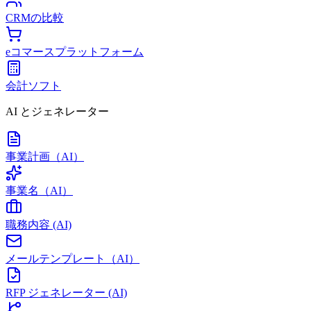
CRMの比較
eコマースプラットフォーム
会計ソフト
AI とジェネレーター
事業計画（AI）
事業名（AI）
職務内容 (AI)
メールテンプレート（AI）
RFP ジェネレーター (AI)