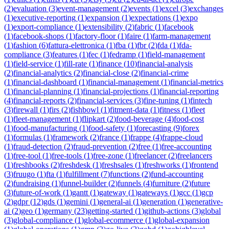
(
2
)
evaluation
(
3
)
event-management
(
2
)
events
(
1
)
excel
(
3
)
exchanges
(
1
)
executive-reporting
(
1
)
expansion
(
1
)
expectations
(
1
)
expo
(
1
)
export-compliance
(
1
)
extensibility
(
2
)
fabric
(
1
)
facebook
(
1
)
facebook-shops
(
1
)
factory-floor
(
1
)
faire
(
1
)
farm-management
(
1
)
fashion
(
6
)
fattura-elettronica
(
1
)
fba
(
1
)
fbr
(
2
)
fda
(
1
)
fda-
compliance
(
3
)
features
(
1
)
fec
(
1
)
fedramp
(
1
)
field-management
(
1
)
field-service
(
1
)
fill-rate
(
1
)
finance
(
10
)
financial-analysis
(
2
)
financial-analytics
(
2
)
financial-close
(
2
)
financial-crime
(
1
)
financial-dashboard
(
1
)
financial-management
(
1
)
financial-metrics
(
1
)
financial-planning
(
1
)
financial-projections
(
1
)
financial-reporting
(
4
)
financial-reports
(
2
)
financial-services
(
3
)
fine-tuning
(
1
)
fintech
(
3
)
firewall
(
1
)
firs
(
2
)
fishbowl
(
1
)
fitment-data
(
1
)
fitness
(
1
)
fleet
(
1
)
fleet-management
(
1
)
flipkart
(
2
)
food-beverage
(
4
)
food-cost
(
1
)
food-manufacturing
(
1
)
food-safety
(
1
)
forecasting
(
9
)
forex
(
1
)
formulas
(
1
)
framework
(
2
)
france
(
1
)
frappe
(
4
)
frappe-cloud
(
1
)
fraud-detection
(
2
)
fraud-prevention
(
2
)
free
(
1
)
free-accounting
(
1
)
free-tool
(
1
)
free-tools
(
1
)
free-zone
(
1
)
freelancer
(
2
)
freelancers
(
1
)
freshbooks
(
2
)
freshdesk
(
1
)
freshsales
(
1
)
freshworks
(
1
)
frontend
(
3
)
fruugo
(
1
)
fta
(
1
)
fulfillment
(
7
)
functions
(
2
)
fund-accounting
(
2
)
fundraising
(
1
)
funnel-builder
(
2
)
funnels
(
4
)
furniture
(
2
)
future
(
3
)
future-of-work
(
1
)
gantt
(
1
)
gateway
(
1
)
gateways
(
1
)
gcc
(
1
)
gcp
(
2
)
gdpr
(
12
)
gds
(
1
)
gemini
(
1
)
general-ai
(
1
)
generation
(
1
)
generative-
ai
(
2
)
geo
(
1
)
germany
(
23
)
getting-started
(
1
)
github-actions
(
3
)
global
(
3
)
global-compliance
(
1
)
global-ecommerce
(
1
)
global-expansion