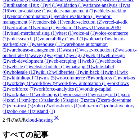
(
3
)
utilization
(
1
)
ux
(
1
)
v4
(
1
)
validation
(
1
)
variance-analysis
(
1
)
vat
(
16
)
vector-database
(
1
)
vehicle-management
(
1
)
vehicle-tracking
(
1
)
vendor-coordination
(
1
)
vendor-evaluation
(
1
)
vendor-
management
(
4
)
vendor-risk
(
1
)
vendor-selection
(
2
)
vercel-ai-sdk
(
1
)
vertical-ai
(
1
)
vertipaq
(
1
)
vietnam
(
1
)
views
(
1
)
vision-2030
(
1
)
visual-merchandising
(
1
)
vitest
(
1
)
voice-ai
(
1
)
voice-commerce
(
2
)
voice-search
(
1
)
vulnerability
(
1
)
waf
(
1
)
walmart
(
3
)
walmart-
marketplace
(
1
)
warehouse
(
13
)
warehouse-automation
(
2
)
warehouse-management
(
1
)
wasm
(
1
)
waste-reduction
(
2
)
watsonx-
orchestrate
(
1
)
wave
(
2
)
wayfair
(
2
)
wcag
(
2
)
web
(
1
)
web-design
(
2
)
web-development
(
1
)
web-scraping
(
1
)
web3
(
1
)
webhooks
(
7
)
website
(
1
)
website-builder
(
1
)
whatsapp
(
1
)
white-label
(
6
)
wholesale
(
12
)
wiki
(
2
)
wildberries
(
1
)
win-back
(
1
)
wip
(
1
)
wix
(
2
)
wkhtmltopdf
(
1
)
wms
(
5
)
woocommerce
(
8
)
wordpress
(
1
)
work-os
(
1
)
workday
(
1
)
workflow
(
9
)
workflow-automation
(
1
)
workflows
(
2
)
workforce
(
7
)
workforce-analytics
(
1
)
working-capital
(
1
)
workplace
(
1
)
workshops
(
1
)
workspace
(
1
)
wps-payroll
(
1
)
xero
(
4
)
xml
(
1
)
xml-rpc
(
3
)
zalando
(
5
)
zapier
(
3
)
zatca
(
2
)
zero-downtime
(
2
)
zero-trust
(
3
)
zoho
(
2
)
zoho-books
(
1
)
zoho-crm
(
1
)
zoho-inventory
(
1
)
zoho-one
(
1
)
zustand
(
1
)
2 件の結果
cloud-hosting
すべての記事