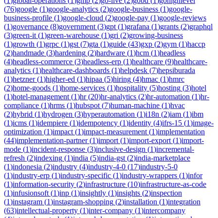
(
1
)
global-operations
(
1
)
gmp
(
2
)
go-live
(
2
)
gobd
(
1
)
gohighlevel
(
76
)
google
(
1
)
google-analytics
(
2
)
google-business
(
1
)
google-
business-profile
(
1
)
google-cloud
(
2
)
google-pay
(
1
)
google-reviews
(
1
)
governance
(
8
)
government
(
3
)
gpt
(
1
)
grafana
(
1
)
grants
(
2
)
graphql
(
3
)
green-it
(
1
)
green-warehouse
(
1
)
gri
(
2
)
growing-business
(
1
)
growth
(
1
)
grpc
(
1
)
gst
(
7
)
gta
(
1
)
guide
(
43
)
gxp
(
2
)
gym
(
1
)
haccp
(
2
)
handmade
(
3
)
hardening
(
2
)
hardware
(
1
)
hcm
(
1
)
headless
(
4
)
headless-commerce
(
3
)
headless-erp
(
1
)
healthcare
(
9
)
healthcare-
analytics
(
1
)
healthcare-dashboards
(
1
)
helpdesk
(
7
)
hepsiburada
(
1
)
hetzner
(
1
)
higher-ed
(
1
)
hipaa
(
5
)
hiring
(
4
)
hmac
(
1
)
hmrc
(
2
)
home-goods
(
1
)
home-services
(
1
)
hospitality
(
5
)
hosting
(
3
)
hotel
(
1
)
hotel-management
(
1
)
hr
(
20
)
hr-analytics
(
2
)
hr-automation
(
1
)
hr-
compliance
(
1
)
hrms
(
1
)
hubspot
(
7
)
human-machine
(
1
)
hvac
(
2
)
hybrid
(
1
)
hydrogen
(
3
)
hyperautomation
(
1
)
i18n
(
2
)
iam
(
1
)
ibm
(
1
)
icms
(
1
)
idempiere
(
1
)
idempotency
(
1
)
identity
(
4
)
ifrs-15
(
1
)
image-
optimization
(
1
)
impact
(
1
)
impact-measurement
(
1
)
implementation
(
44
)
implementation-partner
(
1
)
import
(
1
)
import-export
(
1
)
import-
mode
(
1
)
incident-response
(
3
)
inclusive-design
(
1
)
incremental-
refresh
(
2
)
indexing
(
1
)
india
(
5
)
india-gst
(
2
)
india-marketplace
(
1
)
indonesia
(
2
)
industry
(
4
)
industry-4-0
(
17
)
industry-5-0
(
1
)
industry-erp
(
1
)
industry-specific
(
1
)
industry-wrappers
(
1
)
infor
(
1
)
information-security
(
2
)
infrastructure
(
10
)
infrastructure-as-code
(
1
)
infusionsoft
(
1
)
inp
(
1
)
insightly
(
1
)
insights
(
2
)
inspection
(
1
)
instagram
(
1
)
instagram-shopping
(
2
)
installation
(
1
)
integration
(
63
)
intellectual-property
(
1
)
inter-company
(
1
)
intercompany