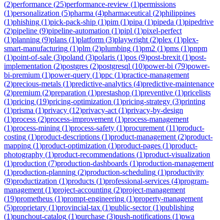
(
2
)
performance
(
25
)
performance-review
(
1
)
permissions
(
1
)
personalization
(
5
)
pharma
(
4
)
pharmaceutical
(
2
)
philippines
(
1
)
phishing
(
1
)
pick-pack-ship
(
1
)
pim
(
1
)
pipa
(
1
)
pipeda
(
1
)
pipedrive
(
2
)
pipeline
(
9
)
pipeline-automation
(
1
)
pipl
(
1
)
pixel-perfect
(
1
)
planning
(
9
)
plans
(
1
)
platform
(
3
)
playwright
(
2
)
plex
(
1
)
plex-
smart-manufacturing
(
1
)
plm
(
2
)
plumbing
(
1
)
pm2
(
1
)
pms
(
1
)
pnpm
(
1
)
point-of-sale
(
3
)
poland
(
3
)
polaris
(
1
)
pos
(
9
)
post-brexit
(
1
)
post-
implementation
(
2
)
postgres
(
2
)
postgresql
(
10
)
power-bi
(
79
)
power-
bi-premium
(
1
)
power-query
(
1
)
ppc
(
1
)
practice-management
(
2
)
precious-metals
(
1
)
predictive-analytics
(
4
)
predictive-maintenance
(
2
)
premium
(
2
)
preparation
(
1
)
prestashop
(
1
)
preventive
(
1
)
pricelists
(
1
)
pricing
(
19
)
pricing-optimization
(
1
)
pricing-strategy
(
3
)
printing
(
1
)
prisma
(
1
)
privacy
(
12
)
privacy-act
(
1
)
privacy-by-design
(
1
)
process
(
2
)
process-improvement
(
1
)
process-management
(
1
)
process-mining
(
1
)
process-safety
(
1
)
procurement
(
11
)
product-
costing
(
1
)
product-descriptions
(
1
)
product-management
(
2
)
product-
mapping
(
1
)
product-optimization
(
1
)
product-pages
(
1
)
product-
photography
(
1
)
product-recommendations
(
1
)
product-visualization
(
1
)
production
(
7
)
production-dashboards
(
1
)
production-management
(
1
)
production-planning
(
2
)
production-scheduling
(
1
)
productivity
(
9
)
productization
(
1
)
products
(
1
)
professional-services
(
4
)
program-
management
(
1
)
project-accounting
(
2
)
project-management
(
19
)
prometheus
(
1
)
prompt-engineering
(
1
)
property-management
(
5
)
proprietary
(
1
)
provincial-tax
(
1
)
public-sector
(
1
)
publishing
(
1
)
punchout-catalog
(
1
)
purchase
(
3
)
push-notifications
(
1
)
pwa