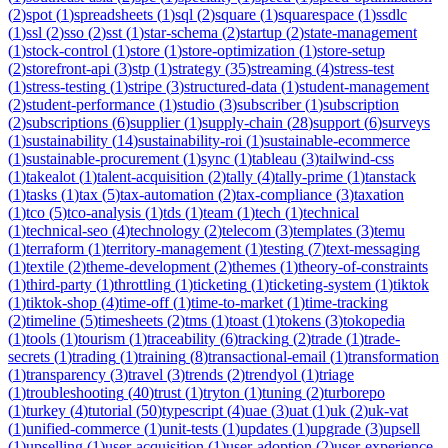
(
2
)
spot
(
1
)
spreadsheets
(
1
)
sql
(
2
)
square
(
1
)
squarespace
(
1
)
ssdlc
(
1
)
ssl
(
2
)
sso
(
2
)
sst
(
1
)
star-schema
(
2
)
startup
(
2
)
state-management
(
1
)
stock-control
(
1
)
store
(
1
)
store-optimization
(
1
)
store-setup
(
2
)
storefront-api
(
3
)
stp
(
1
)
strategy
(
35
)
streaming
(
4
)
stress-test
(
1
)
stress-testing
(
1
)
stripe
(
3
)
structured-data
(
1
)
student-management
(
2
)
student-performance
(
1
)
studio
(
3
)
subscriber
(
1
)
subscription
(
2
)
subscriptions
(
6
)
supplier
(
1
)
supply-chain
(
28
)
support
(
6
)
surveys
(
1
)
sustainability
(
14
)
sustainability-roi
(
1
)
sustainable-ecommerce
(
1
)
sustainable-procurement
(
1
)
sync
(
1
)
tableau
(
3
)
tailwind-css
(
1
)
takealot
(
1
)
talent-acquisition
(
2
)
tally
(
4
)
tally-prime
(
1
)
tanstack
(
1
)
tasks
(
1
)
tax
(
5
)
tax-automation
(
2
)
tax-compliance
(
3
)
taxation
(
1
)
tco
(
5
)
tco-analysis
(
1
)
tds
(
1
)
team
(
1
)
tech
(
1
)
technical
(
1
)
technical-seo
(
4
)
technology
(
2
)
telecom
(
3
)
templates
(
3
)
temu
(
1
)
terraform
(
1
)
territory-management
(
1
)
testing
(
7
)
text-messaging
(
1
)
textile
(
2
)
theme-development
(
2
)
themes
(
1
)
theory-of-constraints
(
1
)
third-party
(
1
)
throttling
(
1
)
ticketing
(
1
)
ticketing-system
(
1
)
tiktok
(
1
)
tiktok-shop
(
4
)
time-off
(
1
)
time-to-market
(
1
)
time-tracking
(
2
)
timeline
(
5
)
timesheets
(
2
)
tms
(
1
)
toast
(
1
)
tokens
(
3
)
tokopedia
(
1
)
tools
(
1
)
tourism
(
1
)
traceability
(
6
)
tracking
(
2
)
trade
(
1
)
trade-
secrets
(
1
)
trading
(
1
)
training
(
8
)
transactional-email
(
1
)
transformation
(
1
)
transparency
(
3
)
travel
(
3
)
trends
(
2
)
trendyol
(
1
)
triage
(
1
)
troubleshooting
(
40
)
trust
(
1
)
tryton
(
1
)
tuning
(
2
)
turborepo
(
1
)
turkey
(
4
)
tutorial
(
50
)
typescript
(
4
)
uae
(
3
)
uat
(
1
)
uk
(
2
)
uk-vat
(
1
)
unified-commerce
(
1
)
unit-tests
(
1
)
updates
(
1
)
upgrade
(
3
)
upsell
(
1
)
upselling
(
1
)
user-acquisition
(
1
)
user-adoption
(
2
)
user-experience