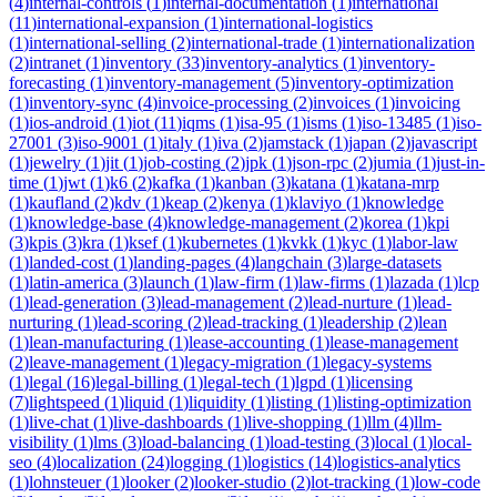
(
4
)
internal-controls
(
1
)
internal-documentation
(
1
)
international
(
11
)
international-expansion
(
1
)
international-logistics
(
1
)
international-selling
(
2
)
international-trade
(
1
)
internationalization
(
2
)
intranet
(
1
)
inventory
(
33
)
inventory-analytics
(
1
)
inventory-
forecasting
(
1
)
inventory-management
(
5
)
inventory-optimization
(
1
)
inventory-sync
(
4
)
invoice-processing
(
2
)
invoices
(
1
)
invoicing
(
1
)
ios-android
(
1
)
iot
(
11
)
iqms
(
1
)
isa-95
(
1
)
isms
(
1
)
iso-13485
(
1
)
iso-
27001
(
3
)
iso-9001
(
1
)
italy
(
1
)
iva
(
2
)
jamstack
(
1
)
japan
(
2
)
javascript
(
1
)
jewelry
(
1
)
jit
(
1
)
job-costing
(
2
)
jpk
(
1
)
json-rpc
(
2
)
jumia
(
1
)
just-in-
time
(
1
)
jwt
(
1
)
k6
(
2
)
kafka
(
1
)
kanban
(
3
)
katana
(
1
)
katana-mrp
(
1
)
kaufland
(
2
)
kdv
(
1
)
keap
(
2
)
kenya
(
1
)
klaviyo
(
1
)
knowledge
(
1
)
knowledge-base
(
4
)
knowledge-management
(
2
)
korea
(
1
)
kpi
(
3
)
kpis
(
3
)
kra
(
1
)
ksef
(
1
)
kubernetes
(
1
)
kvkk
(
1
)
kyc
(
1
)
labor-law
(
1
)
landed-cost
(
1
)
landing-pages
(
4
)
langchain
(
3
)
large-datasets
(
1
)
latin-america
(
3
)
launch
(
1
)
law-firm
(
1
)
law-firms
(
1
)
lazada
(
1
)
lcp
(
1
)
lead-generation
(
3
)
lead-management
(
2
)
lead-nurture
(
1
)
lead-
nurturing
(
1
)
lead-scoring
(
2
)
lead-tracking
(
1
)
leadership
(
2
)
lean
(
1
)
lean-manufacturing
(
1
)
lease-accounting
(
1
)
lease-management
(
2
)
leave-management
(
1
)
legacy-migration
(
1
)
legacy-systems
(
1
)
legal
(
16
)
legal-billing
(
1
)
legal-tech
(
1
)
lgpd
(
1
)
licensing
(
7
)
lightspeed
(
1
)
liquid
(
1
)
liquidity
(
1
)
listing
(
1
)
listing-optimization
(
1
)
live-chat
(
1
)
live-dashboards
(
1
)
live-shopping
(
1
)
llm
(
4
)
llm-
visibility
(
1
)
lms
(
3
)
load-balancing
(
1
)
load-testing
(
3
)
local
(
1
)
local-
seo
(
4
)
localization
(
24
)
logging
(
1
)
logistics
(
14
)
logistics-analytics
(
1
)
lohnsteuer
(
1
)
looker
(
2
)
looker-studio
(
2
)
lot-tracking
(
1
)
low-code