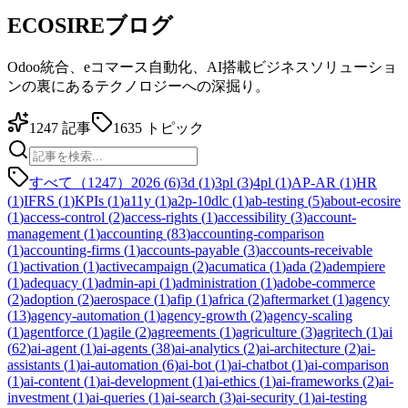
ECOSIREブログ
Odoo統合、eコマース自動化、AI搭載ビジネスソリューショ
ンの裏にあるテクノロジーへの深掘り。
1247
記事
1635
トピック
すべて（1247）
2026
(
6
)
3d
(
1
)
3pl
(
3
)
4pl
(
1
)
AP-AR
(
1
)
HR
(
1
)
IFRS
(
1
)
KPIs
(
1
)
a11y
(
1
)
a2p-10dlc
(
1
)
ab-testing
(
5
)
about-ecosire
(
1
)
access-control
(
2
)
access-rights
(
1
)
accessibility
(
3
)
account-
management
(
1
)
accounting
(
83
)
accounting-comparison
(
1
)
accounting-firms
(
1
)
accounts-payable
(
3
)
accounts-receivable
(
1
)
activation
(
1
)
activecampaign
(
2
)
acumatica
(
1
)
ada
(
2
)
adempiere
(
1
)
adequacy
(
1
)
admin-api
(
1
)
administration
(
1
)
adobe-commerce
(
2
)
adoption
(
2
)
aerospace
(
1
)
afip
(
1
)
africa
(
2
)
aftermarket
(
1
)
agency
(
13
)
agency-automation
(
1
)
agency-growth
(
2
)
agency-scaling
(
1
)
agentforce
(
1
)
agile
(
2
)
agreements
(
1
)
agriculture
(
3
)
agritech
(
1
)
ai
(
62
)
ai-agent
(
1
)
ai-agents
(
38
)
ai-analytics
(
2
)
ai-architecture
(
2
)
ai-
assistants
(
1
)
ai-automation
(
6
)
ai-bot
(
1
)
ai-chatbot
(
1
)
ai-comparison
(
1
)
ai-content
(
1
)
ai-development
(
1
)
ai-ethics
(
1
)
ai-frameworks
(
2
)
ai-
investment
(
1
)
ai-queries
(
1
)
ai-search
(
3
)
ai-security
(
1
)
ai-testing