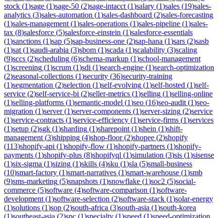
stock
(
1
)
sage
(
1
)
sage-50
(
2
)
sage-intacct
(
1
)
salary
(
1
)
sales
(
19
)
sales-
analytics
(
3
)
sales-automation
(
1
)
sales-dashboard
(
2
)
sales-forecasting
(
1
)
sales-management
(
1
)
sales-operations
(
1
)
sales-pipeline
(
1
)
sales-
tax
(
8
)
salesforce
(
5
)
salesforce-einstein
(
1
)
salesforce-essentials
(
1
)
sanctions
(
1
)
sap
(
5
)
sap-business-one
(
2
)
sap-hana
(
1
)
sars
(
2
)
sasb
(
1
)
sat
(
1
)
saudi-arabia
(
3
)
sbom
(
1
)
scada
(
1
)
scalability
(
3
)
scaling
(
9
)
sccs
(
2
)
scheduling
(
6
)
schema-markup
(
1
)
school-management
(
1
)
screening
(
1
)
scrum
(
1
)
sdi
(
1
)
search-engine
(
1
)
search-optimization
(
2
)
seasonal-collections
(
1
)
security
(
36
)
security-training
(
1
)
segmentation
(
2
)
selection
(
1
)
self-evolving
(
1
)
self-hosted
(
1
)
self-
service
(
2
)
self-service-bi
(
2
)
seller-metrics
(
1
)
selling
(
1
)
selling-online
(
1
)
selling-platforms
(
1
)
semantic-model
(
1
)
seo
(
16
)
seo-audit
(
1
)
seo-
migration
(
1
)
server
(
1
)
server-components
(
1
)
server-sizing
(
2
)
service
(
1
)
service-contracts
(
1
)
service-efficiency
(
1
)
service-firms
(
1
)
services
(
1
)
setup
(
2
)
sgk
(
1
)
sharding
(
1
)
sharepoint
(
1
)
shein
(
1
)
shift-
management
(
3
)
shipping
(
4
)
shop-floor
(
2
)
shopee
(
2
)
shopify
(
113
)
shopify-api
(
1
)
shopify-flow
(
1
)
shopify-partners
(
1
)
shopify-
payments
(
1
)
shopify-plus
(
8
)
shopifyql
(
1
)
simulation
(
3
)
sis
(
1
)
sisense
(
1
)
six-sigma
(
1
)
sizing
(
1
)
skills
(
4
)
sku
(
1
)
sla
(
5
)
small-business
(
10
)
smart-factory
(
1
)
smart-narratives
(
1
)
smart-warehouse
(
1
)
smb
(
9
)
sms-marketing
(
5
)
snapshots
(
1
)
snowflake
(
1
)
soc2
(
5
)
social-
commerce
(
5
)
software
(
4
)
software-comparison
(
1
)
software-
development
(
1
)
software-selection
(
2
)
software-stack
(
1
)
solar-energy
(
1
)
solutions
(
1
)
sop
(
2
)
south-africa
(
3
)
south-asia
(
1
)
south-korea
(
1
)
southeast-asia
(
2
)
spc
(
1
)
specialty
(
1
)
speed
(
1
)
speed-optimization