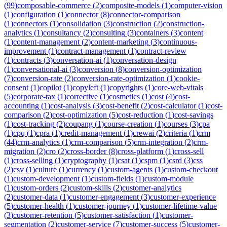
(
99
)
composable-commerce
(
2
)
composite-models
(
1
)
computer-vision
(
1
)
configuration
(
1
)
connector
(
8
)
connector-comparison
(
1
)
connectors
(
1
)
consolidation
(
3
)
construction
(
2
)
construction-
analytics
(
1
)
consultancy
(
2
)
consulting
(
3
)
containers
(
3
)
content
(
1
)
content-management
(
2
)
content-marketing
(
3
)
continuous-
improvement
(
1
)
contract-management
(
1
)
contract-review
(
1
)
contracts
(
3
)
conversation-ai
(
1
)
conversation-design
(
1
)
conversational-ai
(
3
)
conversion
(
8
)
conversion-optimization
(
7
)
conversion-rate
(
2
)
conversion-rate-optimization
(
1
)
cookie-
consent
(
1
)
copilot
(
1
)
copyleft
(
1
)
copyrights
(
1
)
core-web-vitals
(
5
)
corporate-tax
(
1
)
corrective
(
1
)
cosmetics
(
1
)
cost
(
4
)
cost-
accounting
(
1
)
cost-analysis
(
3
)
cost-benefit
(
2
)
cost-calculator
(
1
)
cost-
comparison
(
2
)
cost-optimization
(
5
)
cost-reduction
(
1
)
cost-savings
(
1
)
cost-tracking
(
2
)
coupang
(
1
)
course-creation
(
1
)
courses
(
3
)
cpa
(
1
)
cpq
(
1
)
cpra
(
1
)
credit-management
(
1
)
crewai
(
2
)
criteria
(
1
)
crm
(
44
)
crm-analytics
(
1
)
crm-comparison
(
5
)
crm-integration
(
2
)
crm-
migration
(
2
)
cro
(
2
)
cross-border
(
8
)
cross-platform
(
1
)
cross-sell
(
1
)
cross-selling
(
1
)
cryptography
(
1
)
csat
(
1
)
cspm
(
1
)
csrd
(
3
)
css
(
2
)
csv
(
1
)
culture
(
1
)
currency
(
1
)
custom-agents
(
1
)
custom-checkout
(
1
)
custom-development
(
1
)
custom-fields
(
1
)
custom-module
(
1
)
custom-orders
(
2
)
custom-skills
(
2
)
customer-analytics
(
2
)
customer-data
(
1
)
customer-engagement
(
3
)
customer-experience
(
5
)
customer-health
(
1
)
customer-journey
(
1
)
customer-lifetime-value
(
3
)
customer-retention
(
5
)
customer-satisfaction
(
1
)
customer-
segmentation
(
2
)
customer-service
(
7
)
customer-success
(
5
)
customer-