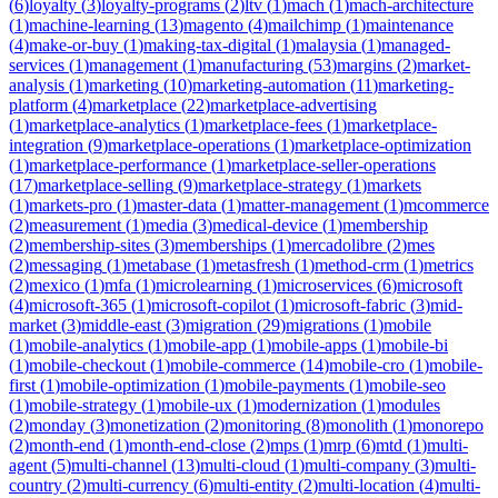
(
6
)
loyalty
(
3
)
loyalty-programs
(
2
)
ltv
(
1
)
mach
(
1
)
mach-architecture
(
1
)
machine-learning
(
13
)
magento
(
4
)
mailchimp
(
1
)
maintenance
(
4
)
make-or-buy
(
1
)
making-tax-digital
(
1
)
malaysia
(
1
)
managed-
services
(
1
)
management
(
1
)
manufacturing
(
53
)
margins
(
2
)
market-
analysis
(
1
)
marketing
(
10
)
marketing-automation
(
11
)
marketing-
platform
(
4
)
marketplace
(
22
)
marketplace-advertising
(
1
)
marketplace-analytics
(
1
)
marketplace-fees
(
1
)
marketplace-
integration
(
9
)
marketplace-operations
(
1
)
marketplace-optimization
(
1
)
marketplace-performance
(
1
)
marketplace-seller-operations
(
17
)
marketplace-selling
(
9
)
marketplace-strategy
(
1
)
markets
(
1
)
markets-pro
(
1
)
master-data
(
1
)
matter-management
(
1
)
mcommerce
(
2
)
measurement
(
1
)
media
(
3
)
medical-device
(
1
)
membership
(
2
)
membership-sites
(
3
)
memberships
(
1
)
mercadolibre
(
2
)
mes
(
2
)
messaging
(
1
)
metabase
(
1
)
metasfresh
(
1
)
method-crm
(
1
)
metrics
(
2
)
mexico
(
1
)
mfa
(
1
)
microlearning
(
1
)
microservices
(
6
)
microsoft
(
4
)
microsoft-365
(
1
)
microsoft-copilot
(
1
)
microsoft-fabric
(
3
)
mid-
market
(
3
)
middle-east
(
3
)
migration
(
29
)
migrations
(
1
)
mobile
(
1
)
mobile-analytics
(
1
)
mobile-app
(
1
)
mobile-apps
(
1
)
mobile-bi
(
1
)
mobile-checkout
(
1
)
mobile-commerce
(
14
)
mobile-cro
(
1
)
mobile-
first
(
1
)
mobile-optimization
(
1
)
mobile-payments
(
1
)
mobile-seo
(
1
)
mobile-strategy
(
1
)
mobile-ux
(
1
)
modernization
(
1
)
modules
(
2
)
monday
(
3
)
monetization
(
2
)
monitoring
(
8
)
monolith
(
1
)
monorepo
(
2
)
month-end
(
1
)
month-end-close
(
2
)
mps
(
1
)
mrp
(
6
)
mtd
(
1
)
multi-
agent
(
5
)
multi-channel
(
13
)
multi-cloud
(
1
)
multi-company
(
3
)
multi-
country
(
2
)
multi-currency
(
6
)
multi-entity
(
2
)
multi-location
(
4
)
multi-