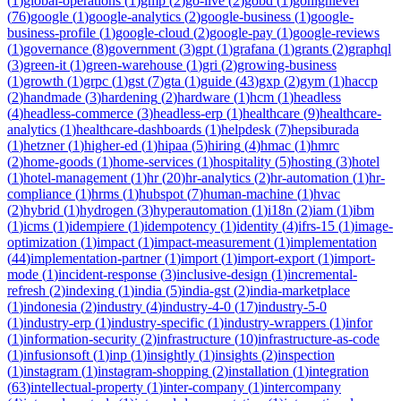
(
1
)
global-operations
(
1
)
gmp
(
2
)
go-live
(
2
)
gobd
(
1
)
gohighlevel
(
76
)
google
(
1
)
google-analytics
(
2
)
google-business
(
1
)
google-
business-profile
(
1
)
google-cloud
(
2
)
google-pay
(
1
)
google-reviews
(
1
)
governance
(
8
)
government
(
3
)
gpt
(
1
)
grafana
(
1
)
grants
(
2
)
graphql
(
3
)
green-it
(
1
)
green-warehouse
(
1
)
gri
(
2
)
growing-business
(
1
)
growth
(
1
)
grpc
(
1
)
gst
(
7
)
gta
(
1
)
guide
(
43
)
gxp
(
2
)
gym
(
1
)
haccp
(
2
)
handmade
(
3
)
hardening
(
2
)
hardware
(
1
)
hcm
(
1
)
headless
(
4
)
headless-commerce
(
3
)
headless-erp
(
1
)
healthcare
(
9
)
healthcare-
analytics
(
1
)
healthcare-dashboards
(
1
)
helpdesk
(
7
)
hepsiburada
(
1
)
hetzner
(
1
)
higher-ed
(
1
)
hipaa
(
5
)
hiring
(
4
)
hmac
(
1
)
hmrc
(
2
)
home-goods
(
1
)
home-services
(
1
)
hospitality
(
5
)
hosting
(
3
)
hotel
(
1
)
hotel-management
(
1
)
hr
(
20
)
hr-analytics
(
2
)
hr-automation
(
1
)
hr-
compliance
(
1
)
hrms
(
1
)
hubspot
(
7
)
human-machine
(
1
)
hvac
(
2
)
hybrid
(
1
)
hydrogen
(
3
)
hyperautomation
(
1
)
i18n
(
2
)
iam
(
1
)
ibm
(
1
)
icms
(
1
)
idempiere
(
1
)
idempotency
(
1
)
identity
(
4
)
ifrs-15
(
1
)
image-
optimization
(
1
)
impact
(
1
)
impact-measurement
(
1
)
implementation
(
44
)
implementation-partner
(
1
)
import
(
1
)
import-export
(
1
)
import-
mode
(
1
)
incident-response
(
3
)
inclusive-design
(
1
)
incremental-
refresh
(
2
)
indexing
(
1
)
india
(
5
)
india-gst
(
2
)
india-marketplace
(
1
)
indonesia
(
2
)
industry
(
4
)
industry-4-0
(
17
)
industry-5-0
(
1
)
industry-erp
(
1
)
industry-specific
(
1
)
industry-wrappers
(
1
)
infor
(
1
)
information-security
(
2
)
infrastructure
(
10
)
infrastructure-as-code
(
1
)
infusionsoft
(
1
)
inp
(
1
)
insightly
(
1
)
insights
(
2
)
inspection
(
1
)
instagram
(
1
)
instagram-shopping
(
2
)
installation
(
1
)
integration
(
63
)
intellectual-property
(
1
)
inter-company
(
1
)
intercompany