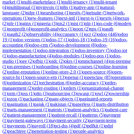
market
(
1
)
multi-marketplace
(
1
)
multi-tenancy
(
1
)
multi-tenant
(
4
)
multilingual
(
1
)
myinvois
(
1
)
n8n
(
1
)
native-app
(
1
)
natural-
language
(
2
)
ndpr
(
1
)
nearshoring
(
1
)
nestjs
(
5
)
netsuite
(
5
)
network-
operations
(
1
)
new-features
(
3
)
next-intl
(
1
)
next-js
(
1
)
nextjs
(
4
)
nexus
(
2
)
nfe
(
1
)
nginx
(
1
)
nigeria
(
3
)
nis2
(
1
)
nist
(
1
)
nlp
(
1
)
no-code
(
6
)
nodejs
(
1
)
nonprofit
(
4
)
nonprofit-analytics
(
1
)
noon
(
2
)
nps
(
1
)
oauth
(
1
)
oauth2
(
2
)
observability
(
4
)
occupancy
(
1
)
ocr
(
2
)
odoo
(
446
)
odoo
19
(
1
)
odoo versions
(
1
)
odoo-17
(
1
)
odoo-18
(
1
)
odoo-19
(
16
)
odoo-
accounting
(
6
)
odoo-crm
(
5
)
odoo-development
(
8
)
odoo-
implementation
(
1
)
odoo-integration
(
1
)
odoo-inventory
(
5
)
odoo-iot
(
1
)
odoo-manufacturing
(
4
)
odoo-modules
(
1
)
odoo-pos
(
1
)
odoo-
studio
(
1
)
oee
(
2
)
ofbiz
(
1
)
oidc
(
2
)
okrs
(
1
)
omnichannel
(
4
)
on-premise
(
1
)
on-premises
(
1
)
onboarding
(
6
)
online-courses
(
2
)
online-learning
(
2
)
online-reputation
(
1
)
online-store-2.0
(
1
)
open-source
(
6
)
open-
source-bi
(
1
)
open-source-erp
(
13
)
openai
(
1
)
openclaw
(
85
)
operations
(
6
)
optimization
(
21
)
orchestration
(
6
)
order-accuracy
(
1
)
order-
management
(
2
)
order-routing
(
1
)
orders
(
1
)
organizational-change
(
1
)
orm
(
3
)
oss
(
1
)
otto
(
3
)
outsourcing
(
3
)
owasp
(
1
)
owl
(
2
)
ownership
(
1
)
ozon
(
1
)
packaging
(
2
)
page-objects
(
1
)
paginated-reports
(
1
)
pagination
(
1
)
pajak
(
1
)
pakistan
(
2
)
paperless
(
1
)
parts-distribution
(
1
)
parts-management
(
1
)
patents
(
1
)
patient-analytics
(
1
)
patient-care
(
2
)
patient-management
(
1
)
patient-recall
(
1
)
patterns
(
5
)
payment
(
1
)
payment-gateways
(
1
)
payment-security
(
2
)
payment-terms
(
1
)
payments
(
5
)
payroll
(
18
)
pci-dss
(
4
)
pdf
(
2
)
pdfkit
(
1
)
pdpl
(
2
)
peachtree
(
2
)
penetration-testing
(
1
)
people-analytics