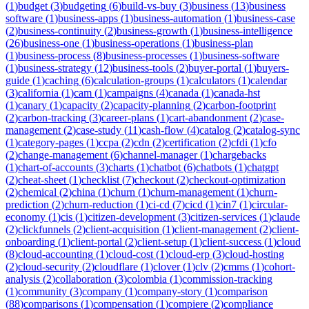
(
1
)
budget
(
3
)
budgeting
(
6
)
build-vs-buy
(
3
)
business
(
13
)
business
software
(
1
)
business-apps
(
1
)
business-automation
(
1
)
business-case
(
2
)
business-continuity
(
2
)
business-growth
(
1
)
business-intelligence
(
26
)
business-one
(
1
)
business-operations
(
1
)
business-plan
(
1
)
business-process
(
8
)
business-processes
(
1
)
business-software
(
1
)
business-strategy
(
12
)
business-tools
(
2
)
buyer-portal
(
1
)
buyers-
guide
(
1
)
caching
(
6
)
calculation-groups
(
1
)
calculators
(
1
)
calendar
(
3
)
california
(
1
)
cam
(
1
)
campaigns
(
4
)
canada
(
1
)
canada-hst
(
1
)
canary
(
1
)
capacity
(
2
)
capacity-planning
(
2
)
carbon-footprint
(
2
)
carbon-tracking
(
3
)
career-plans
(
1
)
cart-abandonment
(
2
)
case-
management
(
2
)
case-study
(
11
)
cash-flow
(
4
)
catalog
(
2
)
catalog-sync
(
1
)
category-pages
(
1
)
ccpa
(
2
)
cdn
(
2
)
certification
(
2
)
cfdi
(
1
)
cfo
(
2
)
change-management
(
6
)
channel-manager
(
1
)
chargebacks
(
1
)
chart-of-accounts
(
3
)
charts
(
1
)
chatbot
(
6
)
chatbots
(
1
)
chatgpt
(
2
)
cheat-sheet
(
1
)
checklist
(
7
)
checkout
(
2
)
checkout-optimization
(
2
)
chemical
(
2
)
china
(
1
)
churn
(
1
)
churn-management
(
1
)
churn-
prediction
(
2
)
churn-reduction
(
1
)
ci-cd
(
7
)
cicd
(
1
)
cin7
(
1
)
circular-
economy
(
1
)
cis
(
1
)
citizen-development
(
3
)
citizen-services
(
1
)
claude
(
2
)
clickfunnels
(
2
)
client-acquisition
(
1
)
client-management
(
2
)
client-
onboarding
(
1
)
client-portal
(
2
)
client-setup
(
1
)
client-success
(
1
)
cloud
(
8
)
cloud-accounting
(
1
)
cloud-cost
(
1
)
cloud-erp
(
3
)
cloud-hosting
(
2
)
cloud-security
(
2
)
cloudflare
(
1
)
clover
(
1
)
clv
(
2
)
cmms
(
1
)
cohort-
analysis
(
2
)
collaboration
(
3
)
colombia
(
1
)
commission-tracking
(
1
)
community
(
3
)
company
(
1
)
company-story
(
1
)
comparison
(
88
)
comparisons
(
1
)
compensation
(
1
)
compiere
(
2
)
compliance