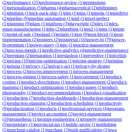
(
2
)
performance
(
25
)
performance-review
(
1
)
permissions
(
1
)
personalization
(
5
)
pharma
(
4
)
pharmaceutical
(
2
)
philippines
(
1
)
phishing
(
1
)
pick-pack-ship
(
1
)
pim
(
1
)
pipa
(
1
)
pipeda
(
1
)
pipedrive
(
2
)
pipeline
(
9
)
pipeline-automation
(
1
)
pipl
(
1
)
pixel-perfect
(
1
)
planning
(
9
)
plans
(
1
)
platform
(
3
)
playwright
(
2
)
plex
(
1
)
plex-
smart-manufacturing
(
1
)
plm
(
2
)
plumbing
(
1
)
pm2
(
1
)
pms
(
1
)
pnpm
(
1
)
point-of-sale
(
3
)
poland
(
3
)
polaris
(
1
)
pos
(
9
)
post-brexit
(
1
)
post-
implementation
(
2
)
postgres
(
2
)
postgresql
(
10
)
power-bi
(
79
)
power-
bi-premium
(
1
)
power-query
(
1
)
ppc
(
1
)
practice-management
(
2
)
precious-metals
(
1
)
predictive-analytics
(
4
)
predictive-maintenance
(
2
)
premium
(
2
)
preparation
(
1
)
prestashop
(
1
)
preventive
(
1
)
pricelists
(
1
)
pricing
(
19
)
pricing-optimization
(
1
)
pricing-strategy
(
3
)
printing
(
1
)
prisma
(
1
)
privacy
(
12
)
privacy-act
(
1
)
privacy-by-design
(
1
)
process
(
2
)
process-improvement
(
1
)
process-management
(
1
)
process-mining
(
1
)
process-safety
(
1
)
procurement
(
11
)
product-
costing
(
1
)
product-descriptions
(
1
)
product-management
(
2
)
product-
mapping
(
1
)
product-optimization
(
1
)
product-pages
(
1
)
product-
photography
(
1
)
product-recommendations
(
1
)
product-visualization
(
1
)
production
(
7
)
production-dashboards
(
1
)
production-management
(
1
)
production-planning
(
2
)
production-scheduling
(
1
)
productivity
(
9
)
productization
(
1
)
products
(
1
)
professional-services
(
4
)
program-
management
(
1
)
project-accounting
(
2
)
project-management
(
19
)
prometheus
(
1
)
prompt-engineering
(
1
)
property-management
(
5
)
proprietary
(
1
)
provincial-tax
(
1
)
public-sector
(
1
)
publishing
(
1
)
punchout-catalog
(
1
)
purchase
(
3
)
push-notifications
(
1
)
pwa