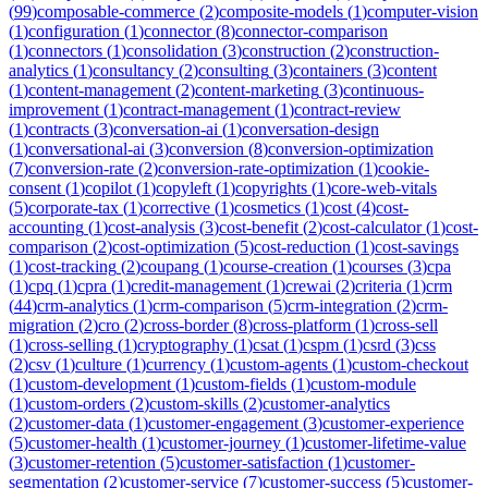
(
99
)
composable-commerce
(
2
)
composite-models
(
1
)
computer-vision
(
1
)
configuration
(
1
)
connector
(
8
)
connector-comparison
(
1
)
connectors
(
1
)
consolidation
(
3
)
construction
(
2
)
construction-
analytics
(
1
)
consultancy
(
2
)
consulting
(
3
)
containers
(
3
)
content
(
1
)
content-management
(
2
)
content-marketing
(
3
)
continuous-
improvement
(
1
)
contract-management
(
1
)
contract-review
(
1
)
contracts
(
3
)
conversation-ai
(
1
)
conversation-design
(
1
)
conversational-ai
(
3
)
conversion
(
8
)
conversion-optimization
(
7
)
conversion-rate
(
2
)
conversion-rate-optimization
(
1
)
cookie-
consent
(
1
)
copilot
(
1
)
copyleft
(
1
)
copyrights
(
1
)
core-web-vitals
(
5
)
corporate-tax
(
1
)
corrective
(
1
)
cosmetics
(
1
)
cost
(
4
)
cost-
accounting
(
1
)
cost-analysis
(
3
)
cost-benefit
(
2
)
cost-calculator
(
1
)
cost-
comparison
(
2
)
cost-optimization
(
5
)
cost-reduction
(
1
)
cost-savings
(
1
)
cost-tracking
(
2
)
coupang
(
1
)
course-creation
(
1
)
courses
(
3
)
cpa
(
1
)
cpq
(
1
)
cpra
(
1
)
credit-management
(
1
)
crewai
(
2
)
criteria
(
1
)
crm
(
44
)
crm-analytics
(
1
)
crm-comparison
(
5
)
crm-integration
(
2
)
crm-
migration
(
2
)
cro
(
2
)
cross-border
(
8
)
cross-platform
(
1
)
cross-sell
(
1
)
cross-selling
(
1
)
cryptography
(
1
)
csat
(
1
)
cspm
(
1
)
csrd
(
3
)
css
(
2
)
csv
(
1
)
culture
(
1
)
currency
(
1
)
custom-agents
(
1
)
custom-checkout
(
1
)
custom-development
(
1
)
custom-fields
(
1
)
custom-module
(
1
)
custom-orders
(
2
)
custom-skills
(
2
)
customer-analytics
(
2
)
customer-data
(
1
)
customer-engagement
(
3
)
customer-experience
(
5
)
customer-health
(
1
)
customer-journey
(
1
)
customer-lifetime-value
(
3
)
customer-retention
(
5
)
customer-satisfaction
(
1
)
customer-
segmentation
(
2
)
customer-service
(
7
)
customer-success
(
5
)
customer-