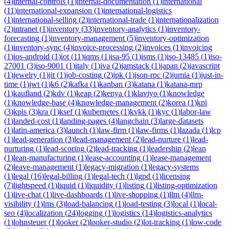
(
4
)
internal-controls
(
1
)
internal-documentation
(
1
)
international
(
11
)
international-expansion
(
1
)
international-logistics
(
1
)
international-selling
(
2
)
international-trade
(
1
)
internationalization
(
2
)
intranet
(
1
)
inventory
(
33
)
inventory-analytics
(
1
)
inventory-
forecasting
(
1
)
inventory-management
(
5
)
inventory-optimization
(
1
)
inventory-sync
(
4
)
invoice-processing
(
2
)
invoices
(
1
)
invoicing
(
1
)
ios-android
(
1
)
iot
(
11
)
iqms
(
1
)
isa-95
(
1
)
isms
(
1
)
iso-13485
(
1
)
iso-
27001
(
3
)
iso-9001
(
1
)
italy
(
1
)
iva
(
2
)
jamstack
(
1
)
japan
(
2
)
javascript
(
1
)
jewelry
(
1
)
jit
(
1
)
job-costing
(
2
)
jpk
(
1
)
json-rpc
(
2
)
jumia
(
1
)
just-in-
time
(
1
)
jwt
(
1
)
k6
(
2
)
kafka
(
1
)
kanban
(
3
)
katana
(
1
)
katana-mrp
(
1
)
kaufland
(
2
)
kdv
(
1
)
keap
(
2
)
kenya
(
1
)
klaviyo
(
1
)
knowledge
(
1
)
knowledge-base
(
4
)
knowledge-management
(
2
)
korea
(
1
)
kpi
(
3
)
kpis
(
3
)
kra
(
1
)
ksef
(
1
)
kubernetes
(
1
)
kvkk
(
1
)
kyc
(
1
)
labor-law
(
1
)
landed-cost
(
1
)
landing-pages
(
4
)
langchain
(
3
)
large-datasets
(
1
)
latin-america
(
3
)
launch
(
1
)
law-firm
(
1
)
law-firms
(
1
)
lazada
(
1
)
lcp
(
1
)
lead-generation
(
3
)
lead-management
(
2
)
lead-nurture
(
1
)
lead-
nurturing
(
1
)
lead-scoring
(
2
)
lead-tracking
(
1
)
leadership
(
2
)
lean
(
1
)
lean-manufacturing
(
1
)
lease-accounting
(
1
)
lease-management
(
2
)
leave-management
(
1
)
legacy-migration
(
1
)
legacy-systems
(
1
)
legal
(
16
)
legal-billing
(
1
)
legal-tech
(
1
)
lgpd
(
1
)
licensing
(
7
)
lightspeed
(
1
)
liquid
(
1
)
liquidity
(
1
)
listing
(
1
)
listing-optimization
(
1
)
live-chat
(
1
)
live-dashboards
(
1
)
live-shopping
(
1
)
llm
(
4
)
llm-
visibility
(
1
)
lms
(
3
)
load-balancing
(
1
)
load-testing
(
3
)
local
(
1
)
local-
seo
(
4
)
localization
(
24
)
logging
(
1
)
logistics
(
14
)
logistics-analytics
(
1
)
lohnsteuer
(
1
)
looker
(
2
)
looker-studio
(
2
)
lot-tracking
(
1
)
low-code