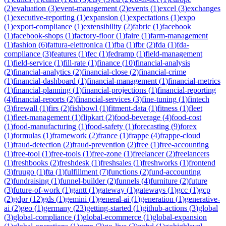
(
2
)
evaluation
(
3
)
event-management
(
2
)
events
(
1
)
excel
(
3
)
exchanges
(
1
)
executive-reporting
(
1
)
expansion
(
1
)
expectations
(
1
)
expo
(
1
)
export-compliance
(
1
)
extensibility
(
2
)
fabric
(
1
)
facebook
(
1
)
facebook-shops
(
1
)
factory-floor
(
1
)
faire
(
1
)
farm-management
(
1
)
fashion
(
6
)
fattura-elettronica
(
1
)
fba
(
1
)
fbr
(
2
)
fda
(
1
)
fda-
compliance
(
3
)
features
(
1
)
fec
(
1
)
fedramp
(
1
)
field-management
(
1
)
field-service
(
1
)
fill-rate
(
1
)
finance
(
10
)
financial-analysis
(
2
)
financial-analytics
(
2
)
financial-close
(
2
)
financial-crime
(
1
)
financial-dashboard
(
1
)
financial-management
(
1
)
financial-metrics
(
1
)
financial-planning
(
1
)
financial-projections
(
1
)
financial-reporting
(
4
)
financial-reports
(
2
)
financial-services
(
3
)
fine-tuning
(
1
)
fintech
(
3
)
firewall
(
1
)
firs
(
2
)
fishbowl
(
1
)
fitment-data
(
1
)
fitness
(
1
)
fleet
(
1
)
fleet-management
(
1
)
flipkart
(
2
)
food-beverage
(
4
)
food-cost
(
1
)
food-manufacturing
(
1
)
food-safety
(
1
)
forecasting
(
9
)
forex
(
1
)
formulas
(
1
)
framework
(
2
)
france
(
1
)
frappe
(
4
)
frappe-cloud
(
1
)
fraud-detection
(
2
)
fraud-prevention
(
2
)
free
(
1
)
free-accounting
(
1
)
free-tool
(
1
)
free-tools
(
1
)
free-zone
(
1
)
freelancer
(
2
)
freelancers
(
1
)
freshbooks
(
2
)
freshdesk
(
1
)
freshsales
(
1
)
freshworks
(
1
)
frontend
(
3
)
fruugo
(
1
)
fta
(
1
)
fulfillment
(
7
)
functions
(
2
)
fund-accounting
(
2
)
fundraising
(
1
)
funnel-builder
(
2
)
funnels
(
4
)
furniture
(
2
)
future
(
3
)
future-of-work
(
1
)
gantt
(
1
)
gateway
(
1
)
gateways
(
1
)
gcc
(
1
)
gcp
(
2
)
gdpr
(
12
)
gds
(
1
)
gemini
(
1
)
general-ai
(
1
)
generation
(
1
)
generative-
ai
(
2
)
geo
(
1
)
germany
(
23
)
getting-started
(
1
)
github-actions
(
3
)
global
(
3
)
global-compliance
(
1
)
global-ecommerce
(
1
)
global-expansion