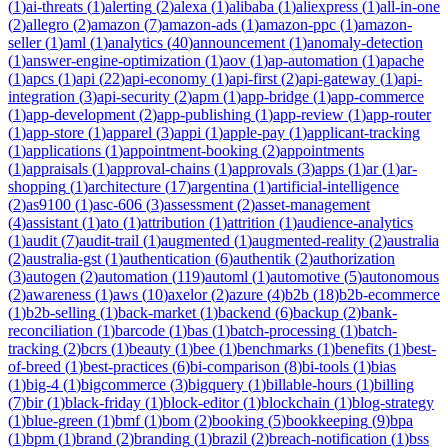
(
1
)
ai-threats
(
1
)
alerting
(
2
)
alexa
(
1
)
alibaba
(
1
)
aliexpress
(
1
)
all-in-one
(
2
)
allegro
(
2
)
amazon
(
7
)
amazon-ads
(
1
)
amazon-ppc
(
1
)
amazon-
seller
(
1
)
aml
(
1
)
analytics
(
40
)
announcement
(
1
)
anomaly-detection
(
1
)
answer-engine-optimization
(
1
)
aov
(
1
)
ap-automation
(
1
)
apache
(
1
)
apcs
(
1
)
api
(
22
)
api-economy
(
1
)
api-first
(
2
)
api-gateway
(
1
)
api-
integration
(
3
)
api-security
(
2
)
apm
(
1
)
app-bridge
(
1
)
app-commerce
(
1
)
app-development
(
2
)
app-publishing
(
1
)
app-review
(
1
)
app-router
(
1
)
app-store
(
1
)
apparel
(
3
)
appi
(
1
)
apple-pay
(
1
)
applicant-tracking
(
1
)
applications
(
1
)
appointment-booking
(
2
)
appointments
(
1
)
appraisals
(
1
)
approval-chains
(
1
)
approvals
(
3
)
apps
(
1
)
ar
(
1
)
ar-
shopping
(
1
)
architecture
(
17
)
argentina
(
1
)
artificial-intelligence
(
2
)
as9100
(
1
)
asc-606
(
3
)
assessment
(
2
)
asset-management
(
4
)
assistant
(
1
)
ato
(
1
)
attribution
(
1
)
attrition
(
1
)
audience-analytics
(
1
)
audit
(
7
)
audit-trail
(
1
)
augmented
(
1
)
augmented-reality
(
2
)
australia
(
2
)
australia-gst
(
1
)
authentication
(
6
)
authentik
(
2
)
authorization
(
3
)
autogen
(
2
)
automation
(
119
)
automl
(
1
)
automotive
(
5
)
autonomous
(
2
)
awareness
(
1
)
aws
(
10
)
axelor
(
2
)
azure
(
4
)
b2b
(
18
)
b2b-ecommerce
(
1
)
b2b-selling
(
1
)
back-market
(
1
)
backend
(
6
)
backup
(
2
)
bank-
reconciliation
(
1
)
barcode
(
1
)
bas
(
1
)
batch-processing
(
1
)
batch-
tracking
(
2
)
bcrs
(
1
)
beauty
(
1
)
bee
(
1
)
benchmarks
(
1
)
benefits
(
1
)
best-
of-breed
(
1
)
best-practices
(
6
)
bi-comparison
(
8
)
bi-tools
(
1
)
bias
(
1
)
big-4
(
1
)
bigcommerce
(
3
)
bigquery
(
1
)
billable-hours
(
1
)
billing
(
7
)
bir
(
1
)
black-friday
(
1
)
block-editor
(
1
)
blockchain
(
1
)
blog-strategy
(
1
)
blue-green
(
1
)
bmf
(
1
)
bom
(
2
)
booking
(
5
)
bookkeeping
(
9
)
bpa
(
1
)
bpm
(
1
)
brand
(
2
)
branding
(
1
)
brazil
(
2
)
breach-notification
(
1
)
bss