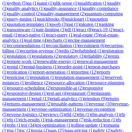
(
1
)
python
(
5
)
qa
(
1
)
qatar
(
1
)
qlik-sense
(
1
)
qualification
(
1
)
quality
(
3
)
quality-analytics
(
1
)
quality-assurance
(
1
)
quality-compliance
(
1
)
quality-control
(
2
)
quality-management
(
2
)
quantum-computing
(
1
)
query-tuning
(
1
)
quickbooks
(
8
)
quickstart
(
1
)
quotation
(
1
)
quotation-templates
(
1
)
qweb
(
3
)
rag
(
1
)
rakuten
(
1
)
ranking
(
1
)
ransomware
(
1
)
rate-limiting
(
3
)
rdl
(
1
)
react
(
8
)
react-19
(
2
)
react-
email
(
1
)
react-native
(
1
)
react-query
(
1
)
real-estate
(
5
)
real-estate-
analytics
(
1
)
real-time
(
4
)
recharts
(
1
)
recipe-management
(
1
)
recommendations
(
1
)
reconciliation
(
1
)
recruitment
(
6
)
recurring-
billing
(
1
)
recurring-revenue
(
5
)
redis
(
2
)
refurbished
(
1
)
registration
(
1
)
regulation
(
1
)
regulations
(
2
)
regulatory
(
3
)
reliability
(
2
)
remix
(
2
)
remote-work
(
2
)
renewable-energy
(
1
)
renewal-management
(
1
)
rental
(
3
)
rental-business
(
1
)
reorder-point
(
1
)
repeat-purchases
(
1
)
replication
(
1
)
report-generation
(
1
)
reporting
(
12
)
reports
(
3
)
repricing
(
1
)
reputation
(
1
)
reputation-management
(
2
)
reserved-
instances
(
1
)
resilience
(
2
)
resource-allocation
(
1
)
resource-planning
(
1
)
resource-scheduling
(
2
)
responsible-ai
(
2
)
responsive
(
2
)
responsive-design
(
1
)
rest-api
(
4
)
restaurant
(
5
)
restaurant-
management
(
1
)
retail
(
13
)
retail-analytics
(
1
)
retention
(
9
)
returns
(
4
)
returns-management
(
2
)
reusable-patterns
(
1
)
revenue
(
10
)
revenue-
management
(
1
)
revenue-optimization
(
1
)
revenue-recognition
(
5
)
reverse-logistics
(
2
)
reviews
(
5
)
rfid
(
2
)
rfm
(
1
)
rfm-analysis
(
1
)
rfp
(
1
)
rfq
(
1
)
rich-results
(
1
)
risk-management
(
7
)
risk-reduction
(
1
)
rls
(
4
)
rohs
(
1
)
roi
(
34
)
roi-optimization
(
1
)
rolling-update
(
1
)
romania
(
1
)
rpa
(
3
)
rsc
(
2
)
russia
(
2
)
saas
(
25
)
saas-pricing
(
1
)
safety
(
2
)
safety-