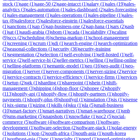
stock
(
1
)
sage
(
1
)
sage-50
(
2
)
sage-intacct
(
1
)
salary
(
1
)
sales
(
19
)
sales-
analytics
(
3
)
sales-automation
(
1
)
sales-dashboard
(
2
)
sales-forecasting
(
1
)
sales-management
(
1
)
sales-operations
(
1
)
sales-pipeline
(
1
)
sales-
tax
(
8
)
salesforce
(
5
)
salesforce-einstein
(
1
)
salesforce-essentials
(
1
)
sanctions
(
1
)
sap
(
5
)
sap-business-one
(
2
)
sap-hana
(
1
)
sars
(
2
)
sasb
(
1
)
sat
(
1
)
saudi-arabia
(
3
)
sbom
(
1
)
scada
(
1
)
scalability
(
3
)
scaling
(
9
)
sccs
(
2
)
scheduling
(
6
)
schema-markup
(
1
)
school-management
(
1
)
screening
(
1
)
scrum
(
1
)
sdi
(
1
)
search-engine
(
1
)
search-optimization
(
2
)
seasonal-collections
(
1
)
security
(
36
)
security-training
(
1
)
segmentation
(
2
)
selection
(
1
)
self-evolving
(
1
)
self-hosted
(
1
)
self-
service
(
2
)
self-service-bi
(
2
)
seller-metrics
(
1
)
selling
(
1
)
selling-online
(
1
)
selling-platforms
(
1
)
semantic-model
(
1
)
seo
(
16
)
seo-audit
(
1
)
seo-
migration
(
1
)
server
(
1
)
server-components
(
1
)
server-sizing
(
2
)
service
(
1
)
service-contracts
(
1
)
service-efficiency
(
1
)
service-firms
(
1
)
services
(
1
)
setup
(
2
)
sgk
(
1
)
sharding
(
1
)
sharepoint
(
1
)
shein
(
1
)
shift-
management
(
3
)
shipping
(
4
)
shop-floor
(
2
)
shopee
(
2
)
shopify
(
113
)
shopify-api
(
1
)
shopify-flow
(
1
)
shopify-partners
(
1
)
shopify-
payments
(
1
)
shopify-plus
(
8
)
shopifyql
(
1
)
simulation
(
3
)
sis
(
1
)
sisense
(
1
)
six-sigma
(
1
)
sizing
(
1
)
skills
(
4
)
sku
(
1
)
sla
(
5
)
small-business
(
10
)
smart-factory
(
1
)
smart-narratives
(
1
)
smart-warehouse
(
1
)
smb
(
9
)
sms-marketing
(
5
)
snapshots
(
1
)
snowflake
(
1
)
soc2
(
5
)
social-
commerce
(
5
)
software
(
4
)
software-comparison
(
1
)
software-
development
(
1
)
software-selection
(
2
)
software-stack
(
1
)
solar-energy
(
1
)
solutions
(
1
)
sop
(
2
)
south-africa
(
3
)
south-asia
(
1
)
south-korea
(
1
)
southeast-asia
(
2
)
spc
(
1
)
specialty
(
1
)
speed
(
1
)
speed-optimization