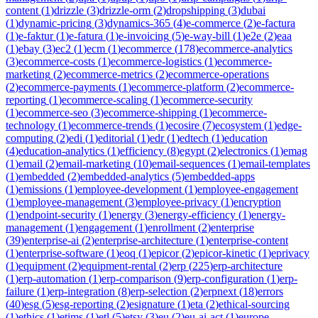
content
(
1
)
drizzle
(
3
)
drizzle-orm
(
2
)
dropshipping
(
3
)
dubai
(
1
)
dynamic-pricing
(
3
)
dynamics-365
(
4
)
e-commerce
(
2
)
e-factura
(
1
)
e-faktur
(
1
)
e-fatura
(
1
)
e-invoicing
(
5
)
e-way-bill
(
1
)
e2e
(
2
)
eaa
(
1
)
ebay
(
3
)
ec2
(
1
)
ecm
(
1
)
ecommerce
(
178
)
ecommerce-analytics
(
3
)
ecommerce-costs
(
1
)
ecommerce-logistics
(
1
)
ecommerce-
marketing
(
2
)
ecommerce-metrics
(
2
)
ecommerce-operations
(
2
)
ecommerce-payments
(
1
)
ecommerce-platform
(
2
)
ecommerce-
reporting
(
1
)
ecommerce-scaling
(
1
)
ecommerce-security
(
1
)
ecommerce-seo
(
3
)
ecommerce-shipping
(
1
)
ecommerce-
technology
(
1
)
ecommerce-trends
(
1
)
ecosire
(
7
)
ecosystem
(
1
)
edge-
computing
(
2
)
edi
(
1
)
editorial
(
1
)
edr
(
1
)
edtech
(
1
)
education
(
4
)
education-analytics
(
1
)
efficiency
(
8
)
egypt
(
2
)
electronics
(
1
)
emag
(
1
)
email
(
2
)
email-marketing
(
10
)
email-sequences
(
1
)
email-templates
(
1
)
embedded
(
2
)
embedded-analytics
(
5
)
embedded-apps
(
1
)
emissions
(
1
)
employee-development
(
1
)
employee-engagement
(
1
)
employee-management
(
3
)
employee-privacy
(
1
)
encryption
(
1
)
endpoint-security
(
1
)
energy
(
3
)
energy-efficiency
(
1
)
energy-
management
(
1
)
engagement
(
1
)
enrollment
(
2
)
enterprise
(
39
)
enterprise-ai
(
2
)
enterprise-architecture
(
1
)
enterprise-content
(
1
)
enterprise-software
(
1
)
eoq
(
1
)
epicor
(
2
)
epicor-kinetic
(
1
)
eprivacy
(
1
)
equipment
(
2
)
equipment-rental
(
2
)
erp
(
225
)
erp-architecture
(
1
)
erp-automation
(
1
)
erp-comparison
(
9
)
erp-configuration
(
1
)
erp-
failure
(
1
)
erp-integration
(
8
)
erp-selection
(
2
)
erpnext
(
18
)
errors
(
40
)
esg
(
5
)
esg-reporting
(
2
)
esignature
(
1
)
eta
(
2
)
ethical-sourcing
(
1
)
ethics
(
1
)
etims
(
1
)
etl
(
5
)
etsy
(
3
)
eu
(
2
)
eu-ai-act
(
1
)
europe