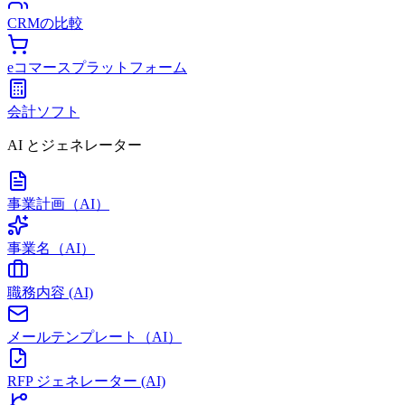
CRMの比較
eコマースプラットフォーム
会計ソフト
AI とジェネレーター
事業計画（AI）
事業名（AI）
職務内容 (AI)
メールテンプレート（AI）
RFP ジェネレーター (AI)