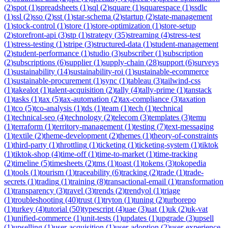
(
2
)
spot
(
1
)
spreadsheets
(
1
)
sql
(
2
)
square
(
1
)
squarespace
(
1
)
ssdlc
(
1
)
ssl
(
2
)
sso
(
2
)
sst
(
1
)
star-schema
(
2
)
startup
(
2
)
state-management
(
1
)
stock-control
(
1
)
store
(
1
)
store-optimization
(
1
)
store-setup
(
2
)
storefront-api
(
3
)
stp
(
1
)
strategy
(
35
)
streaming
(
4
)
stress-test
(
1
)
stress-testing
(
1
)
stripe
(
3
)
structured-data
(
1
)
student-management
(
2
)
student-performance
(
1
)
studio
(
3
)
subscriber
(
1
)
subscription
(
2
)
subscriptions
(
6
)
supplier
(
1
)
supply-chain
(
28
)
support
(
6
)
surveys
(
1
)
sustainability
(
14
)
sustainability-roi
(
1
)
sustainable-ecommerce
(
1
)
sustainable-procurement
(
1
)
sync
(
1
)
tableau
(
3
)
tailwind-css
(
1
)
takealot
(
1
)
talent-acquisition
(
2
)
tally
(
4
)
tally-prime
(
1
)
tanstack
(
1
)
tasks
(
1
)
tax
(
5
)
tax-automation
(
2
)
tax-compliance
(
3
)
taxation
(
1
)
tco
(
5
)
tco-analysis
(
1
)
tds
(
1
)
team
(
1
)
tech
(
1
)
technical
(
1
)
technical-seo
(
4
)
technology
(
2
)
telecom
(
3
)
templates
(
3
)
temu
(
1
)
terraform
(
1
)
territory-management
(
1
)
testing
(
7
)
text-messaging
(
1
)
textile
(
2
)
theme-development
(
2
)
themes
(
1
)
theory-of-constraints
(
1
)
third-party
(
1
)
throttling
(
1
)
ticketing
(
1
)
ticketing-system
(
1
)
tiktok
(
1
)
tiktok-shop
(
4
)
time-off
(
1
)
time-to-market
(
1
)
time-tracking
(
2
)
timeline
(
5
)
timesheets
(
2
)
tms
(
1
)
toast
(
1
)
tokens
(
3
)
tokopedia
(
1
)
tools
(
1
)
tourism
(
1
)
traceability
(
6
)
tracking
(
2
)
trade
(
1
)
trade-
secrets
(
1
)
trading
(
1
)
training
(
8
)
transactional-email
(
1
)
transformation
(
1
)
transparency
(
3
)
travel
(
3
)
trends
(
2
)
trendyol
(
1
)
triage
(
1
)
troubleshooting
(
40
)
trust
(
1
)
tryton
(
1
)
tuning
(
2
)
turborepo
(
1
)
turkey
(
4
)
tutorial
(
50
)
typescript
(
4
)
uae
(
3
)
uat
(
1
)
uk
(
2
)
uk-vat
(
1
)
unified-commerce
(
1
)
unit-tests
(
1
)
updates
(
1
)
upgrade
(
3
)
upsell
(
1
)
upselling
(
1
)
user-acquisition
(
1
)
user-adoption
(
2
)
user-experience