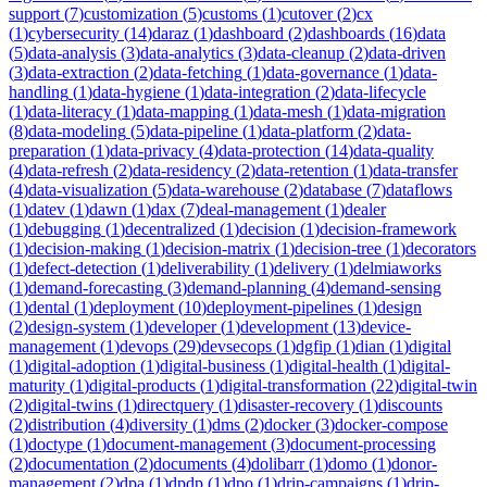
support
(
7
)
customization
(
5
)
customs
(
1
)
cutover
(
2
)
cx
(
1
)
cybersecurity
(
14
)
daraz
(
1
)
dashboard
(
2
)
dashboards
(
16
)
data
(
5
)
data-analysis
(
3
)
data-analytics
(
3
)
data-cleanup
(
2
)
data-driven
(
3
)
data-extraction
(
2
)
data-fetching
(
1
)
data-governance
(
1
)
data-
handling
(
1
)
data-hygiene
(
1
)
data-integration
(
2
)
data-lifecycle
(
1
)
data-literacy
(
1
)
data-mapping
(
1
)
data-mesh
(
1
)
data-migration
(
8
)
data-modeling
(
5
)
data-pipeline
(
1
)
data-platform
(
2
)
data-
preparation
(
1
)
data-privacy
(
4
)
data-protection
(
14
)
data-quality
(
4
)
data-refresh
(
2
)
data-residency
(
2
)
data-retention
(
1
)
data-transfer
(
4
)
data-visualization
(
5
)
data-warehouse
(
2
)
database
(
7
)
dataflows
(
1
)
datev
(
1
)
dawn
(
1
)
dax
(
7
)
deal-management
(
1
)
dealer
(
1
)
debugging
(
1
)
decentralized
(
1
)
decision
(
1
)
decision-framework
(
1
)
decision-making
(
1
)
decision-matrix
(
1
)
decision-tree
(
1
)
decorators
(
1
)
defect-detection
(
1
)
deliverability
(
1
)
delivery
(
1
)
delmiaworks
(
1
)
demand-forecasting
(
3
)
demand-planning
(
4
)
demand-sensing
(
1
)
dental
(
1
)
deployment
(
10
)
deployment-pipelines
(
1
)
design
(
2
)
design-system
(
1
)
developer
(
1
)
development
(
13
)
device-
management
(
1
)
devops
(
29
)
devsecops
(
1
)
dgfip
(
1
)
dian
(
1
)
digital
(
1
)
digital-adoption
(
1
)
digital-business
(
1
)
digital-health
(
1
)
digital-
maturity
(
1
)
digital-products
(
1
)
digital-transformation
(
22
)
digital-twin
(
2
)
digital-twins
(
1
)
directquery
(
1
)
disaster-recovery
(
1
)
discounts
(
2
)
distribution
(
4
)
diversity
(
1
)
dms
(
2
)
docker
(
3
)
docker-compose
(
1
)
doctype
(
1
)
document-management
(
3
)
document-processing
(
2
)
documentation
(
2
)
documents
(
4
)
dolibarr
(
1
)
domo
(
1
)
donor-
management
(
2
)
dpa
(
1
)
dpdp
(
1
)
dpo
(
1
)
drip-campaigns
(
1
)
drip-