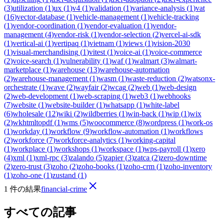
(
3
)
utilization
(
1
)
ux
(
1
)
v4
(
1
)
validation
(
1
)
variance-analysis
(
1
)
vat
(
16
)
vector-database
(
1
)
vehicle-management
(
1
)
vehicle-tracking
(
1
)
vendor-coordination
(
1
)
vendor-evaluation
(
1
)
vendor-
management
(
4
)
vendor-risk
(
1
)
vendor-selection
(
2
)
vercel-ai-sdk
(
1
)
vertical-ai
(
1
)
vertipaq
(
1
)
vietnam
(
1
)
views
(
1
)
vision-2030
(
1
)
visual-merchandising
(
1
)
vitest
(
1
)
voice-ai
(
1
)
voice-commerce
(
2
)
voice-search
(
1
)
vulnerability
(
1
)
waf
(
1
)
walmart
(
3
)
walmart-
marketplace
(
1
)
warehouse
(
13
)
warehouse-automation
(
2
)
warehouse-management
(
1
)
wasm
(
1
)
waste-reduction
(
2
)
watsonx-
orchestrate
(
1
)
wave
(
2
)
wayfair
(
2
)
wcag
(
2
)
web
(
1
)
web-design
(
2
)
web-development
(
1
)
web-scraping
(
1
)
web3
(
1
)
webhooks
(
7
)
website
(
1
)
website-builder
(
1
)
whatsapp
(
1
)
white-label
(
6
)
wholesale
(
12
)
wiki
(
2
)
wildberries
(
1
)
win-back
(
1
)
wip
(
1
)
wix
(
2
)
wkhtmltopdf
(
1
)
wms
(
5
)
woocommerce
(
8
)
wordpress
(
1
)
work-os
(
1
)
workday
(
1
)
workflow
(
9
)
workflow-automation
(
1
)
workflows
(
2
)
workforce
(
7
)
workforce-analytics
(
1
)
working-capital
(
1
)
workplace
(
1
)
workshops
(
1
)
workspace
(
1
)
wps-payroll
(
1
)
xero
(
4
)
xml
(
1
)
xml-rpc
(
3
)
zalando
(
5
)
zapier
(
3
)
zatca
(
2
)
zero-downtime
(
2
)
zero-trust
(
3
)
zoho
(
2
)
zoho-books
(
1
)
zoho-crm
(
1
)
zoho-inventory
(
1
)
zoho-one
(
1
)
zustand
(
1
)
1 件の結果
financial-crime
すべての記事