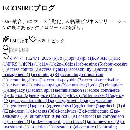
ECOSIREブログ
Odoo統合、eコマース自動化、AI搭載ビジネスソリューショ
ンの裏にあるテクノロジーへの深掘り。
1247
記事
1635
トピック
すべて（1247）
2026
(
6
)
3d
(
1
)
3pl
(
3
)
4pl
(
1
)
AP-AR
(
1
)
HR
(
1
)
IFRS
(
1
)
KPIs
(
1
)
a11y
(
1
)
a2p-10dlc
(
1
)
ab-testing
(
5
)
about-ecosire
(
1
)
access-control
(
2
)
access-rights
(
1
)
accessibility
(
3
)
account-
management
(
1
)
accounting
(
83
)
accounting-comparison
(
1
)
accounting-firms
(
1
)
accounts-payable
(
3
)
accounts-receivable
(
1
)
activation
(
1
)
activecampaign
(
2
)
acumatica
(
1
)
ada
(
2
)
adempiere
(
1
)
adequacy
(
1
)
admin-api
(
1
)
administration
(
1
)
adobe-commerce
(
2
)
adoption
(
2
)
aerospace
(
1
)
afip
(
1
)
africa
(
2
)
aftermarket
(
1
)
agency
(
13
)
agency-automation
(
1
)
agency-growth
(
2
)
agency-scaling
(
1
)
agentforce
(
1
)
agile
(
2
)
agreements
(
1
)
agriculture
(
3
)
agritech
(
1
)
ai
(
62
)
ai-agent
(
1
)
ai-agents
(
38
)
ai-analytics
(
2
)
ai-architecture
(
2
)
ai-
assistants
(
1
)
ai-automation
(
6
)
ai-bot
(
1
)
ai-chatbot
(
1
)
ai-comparison
(
1
)
ai-content
(
1
)
ai-development
(
1
)
ai-ethics
(
1
)
ai-frameworks
(
2
)
ai-
investment
(
1
)
ai-queries
(
1
)
ai-search
(
3
)
ai-security
(
1
)
ai-testing