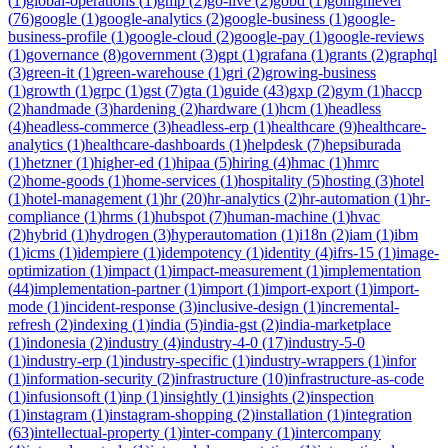
(
1
)
global-operations
(
1
)
gmp
(
2
)
go-live
(
2
)
gobd
(
1
)
gohighlevel
(
76
)
google
(
1
)
google-analytics
(
2
)
google-business
(
1
)
google-
business-profile
(
1
)
google-cloud
(
2
)
google-pay
(
1
)
google-reviews
(
1
)
governance
(
8
)
government
(
3
)
gpt
(
1
)
grafana
(
1
)
grants
(
2
)
graphql
(
3
)
green-it
(
1
)
green-warehouse
(
1
)
gri
(
2
)
growing-business
(
1
)
growth
(
1
)
grpc
(
1
)
gst
(
7
)
gta
(
1
)
guide
(
43
)
gxp
(
2
)
gym
(
1
)
haccp
(
2
)
handmade
(
3
)
hardening
(
2
)
hardware
(
1
)
hcm
(
1
)
headless
(
4
)
headless-commerce
(
3
)
headless-erp
(
1
)
healthcare
(
9
)
healthcare-
analytics
(
1
)
healthcare-dashboards
(
1
)
helpdesk
(
7
)
hepsiburada
(
1
)
hetzner
(
1
)
higher-ed
(
1
)
hipaa
(
5
)
hiring
(
4
)
hmac
(
1
)
hmrc
(
2
)
home-goods
(
1
)
home-services
(
1
)
hospitality
(
5
)
hosting
(
3
)
hotel
(
1
)
hotel-management
(
1
)
hr
(
20
)
hr-analytics
(
2
)
hr-automation
(
1
)
hr-
compliance
(
1
)
hrms
(
1
)
hubspot
(
7
)
human-machine
(
1
)
hvac
(
2
)
hybrid
(
1
)
hydrogen
(
3
)
hyperautomation
(
1
)
i18n
(
2
)
iam
(
1
)
ibm
(
1
)
icms
(
1
)
idempiere
(
1
)
idempotency
(
1
)
identity
(
4
)
ifrs-15
(
1
)
image-
optimization
(
1
)
impact
(
1
)
impact-measurement
(
1
)
implementation
(
44
)
implementation-partner
(
1
)
import
(
1
)
import-export
(
1
)
import-
mode
(
1
)
incident-response
(
3
)
inclusive-design
(
1
)
incremental-
refresh
(
2
)
indexing
(
1
)
india
(
5
)
india-gst
(
2
)
india-marketplace
(
1
)
indonesia
(
2
)
industry
(
4
)
industry-4-0
(
17
)
industry-5-0
(
1
)
industry-erp
(
1
)
industry-specific
(
1
)
industry-wrappers
(
1
)
infor
(
1
)
information-security
(
2
)
infrastructure
(
10
)
infrastructure-as-code
(
1
)
infusionsoft
(
1
)
inp
(
1
)
insightly
(
1
)
insights
(
2
)
inspection
(
1
)
instagram
(
1
)
instagram-shopping
(
2
)
installation
(
1
)
integration
(
63
)
intellectual-property
(
1
)
inter-company
(
1
)
intercompany