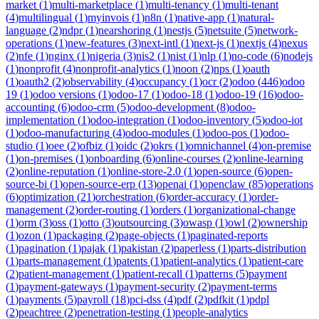
market
(
1
)
multi-marketplace
(
1
)
multi-tenancy
(
1
)
multi-tenant
(
4
)
multilingual
(
1
)
myinvois
(
1
)
n8n
(
1
)
native-app
(
1
)
natural-
language
(
2
)
ndpr
(
1
)
nearshoring
(
1
)
nestjs
(
5
)
netsuite
(
5
)
network-
operations
(
1
)
new-features
(
3
)
next-intl
(
1
)
next-js
(
1
)
nextjs
(
4
)
nexus
(
2
)
nfe
(
1
)
nginx
(
1
)
nigeria
(
3
)
nis2
(
1
)
nist
(
1
)
nlp
(
1
)
no-code
(
6
)
nodejs
(
1
)
nonprofit
(
4
)
nonprofit-analytics
(
1
)
noon
(
2
)
nps
(
1
)
oauth
(
1
)
oauth2
(
2
)
observability
(
4
)
occupancy
(
1
)
ocr
(
2
)
odoo
(
446
)
odoo
19
(
1
)
odoo versions
(
1
)
odoo-17
(
1
)
odoo-18
(
1
)
odoo-19
(
16
)
odoo-
accounting
(
6
)
odoo-crm
(
5
)
odoo-development
(
8
)
odoo-
implementation
(
1
)
odoo-integration
(
1
)
odoo-inventory
(
5
)
odoo-iot
(
1
)
odoo-manufacturing
(
4
)
odoo-modules
(
1
)
odoo-pos
(
1
)
odoo-
studio
(
1
)
oee
(
2
)
ofbiz
(
1
)
oidc
(
2
)
okrs
(
1
)
omnichannel
(
4
)
on-premise
(
1
)
on-premises
(
1
)
onboarding
(
6
)
online-courses
(
2
)
online-learning
(
2
)
online-reputation
(
1
)
online-store-2.0
(
1
)
open-source
(
6
)
open-
source-bi
(
1
)
open-source-erp
(
13
)
openai
(
1
)
openclaw
(
85
)
operations
(
6
)
optimization
(
21
)
orchestration
(
6
)
order-accuracy
(
1
)
order-
management
(
2
)
order-routing
(
1
)
orders
(
1
)
organizational-change
(
1
)
orm
(
3
)
oss
(
1
)
otto
(
3
)
outsourcing
(
3
)
owasp
(
1
)
owl
(
2
)
ownership
(
1
)
ozon
(
1
)
packaging
(
2
)
page-objects
(
1
)
paginated-reports
(
1
)
pagination
(
1
)
pajak
(
1
)
pakistan
(
2
)
paperless
(
1
)
parts-distribution
(
1
)
parts-management
(
1
)
patents
(
1
)
patient-analytics
(
1
)
patient-care
(
2
)
patient-management
(
1
)
patient-recall
(
1
)
patterns
(
5
)
payment
(
1
)
payment-gateways
(
1
)
payment-security
(
2
)
payment-terms
(
1
)
payments
(
5
)
payroll
(
18
)
pci-dss
(
4
)
pdf
(
2
)
pdfkit
(
1
)
pdpl
(
2
)
peachtree
(
2
)
penetration-testing
(
1
)
people-analytics