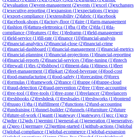
(
2
)
evaluation
(
3
)
event-management
(
2
)
events
(
1
)
excel
(
3
)
exchanges
(
1
)
executive-reporting
(
1
)
expansion
(
1
)
expectations
(
1
)
expo
(
1
)
export-compliance
(
1
)
extensibility
(
2
)
fabric
(
1
)
facebook
(
1
)
facebook-shops
(
1
)
factory-floor
(
1
)
faire
(
1
)
farm-management
(
1
)
fashion
(
6
)
fattura-elettronica
(
1
)
fba
(
1
)
fbr
(
2
)
fda
(
1
)
fda-
compliance
(
3
)
features
(
1
)
fec
(
1
)
fedramp
(
1
)
field-management
(
1
)
field-service
(
1
)
fill-rate
(
1
)
finance
(
10
)
financial-analysis
(
2
)
financial-analytics
(
2
)
financial-close
(
2
)
financial-crime
(
1
)
financial-dashboard
(
1
)
financial-management
(
1
)
financial-metrics
(
1
)
financial-planning
(
1
)
financial-projections
(
1
)
financial-reporting
(
4
)
financial-reports
(
2
)
financial-services
(
3
)
fine-tuning
(
1
)
fintech
(
3
)
firewall
(
1
)
firs
(
2
)
fishbowl
(
1
)
fitment-data
(
1
)
fitness
(
1
)
fleet
(
1
)
fleet-management
(
1
)
flipkart
(
2
)
food-beverage
(
4
)
food-cost
(
1
)
food-manufacturing
(
1
)
food-safety
(
1
)
forecasting
(
9
)
forex
(
1
)
formulas
(
1
)
framework
(
2
)
france
(
1
)
frappe
(
4
)
frappe-cloud
(
1
)
fraud-detection
(
2
)
fraud-prevention
(
2
)
free
(
1
)
free-accounting
(
1
)
free-tool
(
1
)
free-tools
(
1
)
free-zone
(
1
)
freelancer
(
2
)
freelancers
(
1
)
freshbooks
(
2
)
freshdesk
(
1
)
freshsales
(
1
)
freshworks
(
1
)
frontend
(
3
)
fruugo
(
1
)
fta
(
1
)
fulfillment
(
7
)
functions
(
2
)
fund-accounting
(
2
)
fundraising
(
1
)
funnel-builder
(
2
)
funnels
(
4
)
furniture
(
2
)
future
(
3
)
future-of-work
(
1
)
gantt
(
1
)
gateway
(
1
)
gateways
(
1
)
gcc
(
1
)
gcp
(
2
)
gdpr
(
12
)
gds
(
1
)
gemini
(
1
)
general-ai
(
1
)
generation
(
1
)
generative-
ai
(
2
)
geo
(
1
)
germany
(
23
)
getting-started
(
1
)
github-actions
(
3
)
global
(
3
)
global-compliance
(
1
)
global-ecommerce
(
1
)
global-expansion