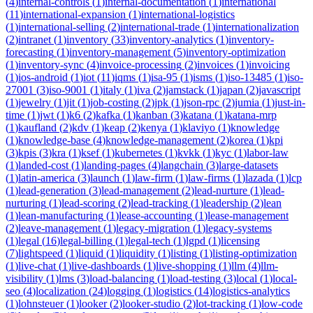
(
4
)
internal-controls
(
1
)
internal-documentation
(
1
)
international
(
11
)
international-expansion
(
1
)
international-logistics
(
1
)
international-selling
(
2
)
international-trade
(
1
)
internationalization
(
2
)
intranet
(
1
)
inventory
(
33
)
inventory-analytics
(
1
)
inventory-
forecasting
(
1
)
inventory-management
(
5
)
inventory-optimization
(
1
)
inventory-sync
(
4
)
invoice-processing
(
2
)
invoices
(
1
)
invoicing
(
1
)
ios-android
(
1
)
iot
(
11
)
iqms
(
1
)
isa-95
(
1
)
isms
(
1
)
iso-13485
(
1
)
iso-
27001
(
3
)
iso-9001
(
1
)
italy
(
1
)
iva
(
2
)
jamstack
(
1
)
japan
(
2
)
javascript
(
1
)
jewelry
(
1
)
jit
(
1
)
job-costing
(
2
)
jpk
(
1
)
json-rpc
(
2
)
jumia
(
1
)
just-in-
time
(
1
)
jwt
(
1
)
k6
(
2
)
kafka
(
1
)
kanban
(
3
)
katana
(
1
)
katana-mrp
(
1
)
kaufland
(
2
)
kdv
(
1
)
keap
(
2
)
kenya
(
1
)
klaviyo
(
1
)
knowledge
(
1
)
knowledge-base
(
4
)
knowledge-management
(
2
)
korea
(
1
)
kpi
(
3
)
kpis
(
3
)
kra
(
1
)
ksef
(
1
)
kubernetes
(
1
)
kvkk
(
1
)
kyc
(
1
)
labor-law
(
1
)
landed-cost
(
1
)
landing-pages
(
4
)
langchain
(
3
)
large-datasets
(
1
)
latin-america
(
3
)
launch
(
1
)
law-firm
(
1
)
law-firms
(
1
)
lazada
(
1
)
lcp
(
1
)
lead-generation
(
3
)
lead-management
(
2
)
lead-nurture
(
1
)
lead-
nurturing
(
1
)
lead-scoring
(
2
)
lead-tracking
(
1
)
leadership
(
2
)
lean
(
1
)
lean-manufacturing
(
1
)
lease-accounting
(
1
)
lease-management
(
2
)
leave-management
(
1
)
legacy-migration
(
1
)
legacy-systems
(
1
)
legal
(
16
)
legal-billing
(
1
)
legal-tech
(
1
)
lgpd
(
1
)
licensing
(
7
)
lightspeed
(
1
)
liquid
(
1
)
liquidity
(
1
)
listing
(
1
)
listing-optimization
(
1
)
live-chat
(
1
)
live-dashboards
(
1
)
live-shopping
(
1
)
llm
(
4
)
llm-
visibility
(
1
)
lms
(
3
)
load-balancing
(
1
)
load-testing
(
3
)
local
(
1
)
local-
seo
(
4
)
localization
(
24
)
logging
(
1
)
logistics
(
14
)
logistics-analytics
(
1
)
lohnsteuer
(
1
)
looker
(
2
)
looker-studio
(
2
)
lot-tracking
(
1
)
low-code