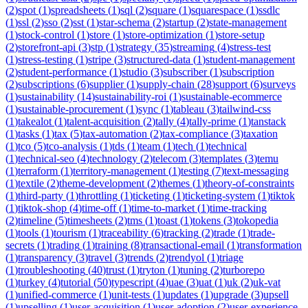
(
2
)
spot
(
1
)
spreadsheets
(
1
)
sql
(
2
)
square
(
1
)
squarespace
(
1
)
ssdlc
(
1
)
ssl
(
2
)
sso
(
2
)
sst
(
1
)
star-schema
(
2
)
startup
(
2
)
state-management
(
1
)
stock-control
(
1
)
store
(
1
)
store-optimization
(
1
)
store-setup
(
2
)
storefront-api
(
3
)
stp
(
1
)
strategy
(
35
)
streaming
(
4
)
stress-test
(
1
)
stress-testing
(
1
)
stripe
(
3
)
structured-data
(
1
)
student-management
(
2
)
student-performance
(
1
)
studio
(
3
)
subscriber
(
1
)
subscription
(
2
)
subscriptions
(
6
)
supplier
(
1
)
supply-chain
(
28
)
support
(
6
)
surveys
(
1
)
sustainability
(
14
)
sustainability-roi
(
1
)
sustainable-ecommerce
(
1
)
sustainable-procurement
(
1
)
sync
(
1
)
tableau
(
3
)
tailwind-css
(
1
)
takealot
(
1
)
talent-acquisition
(
2
)
tally
(
4
)
tally-prime
(
1
)
tanstack
(
1
)
tasks
(
1
)
tax
(
5
)
tax-automation
(
2
)
tax-compliance
(
3
)
taxation
(
1
)
tco
(
5
)
tco-analysis
(
1
)
tds
(
1
)
team
(
1
)
tech
(
1
)
technical
(
1
)
technical-seo
(
4
)
technology
(
2
)
telecom
(
3
)
templates
(
3
)
temu
(
1
)
terraform
(
1
)
territory-management
(
1
)
testing
(
7
)
text-messaging
(
1
)
textile
(
2
)
theme-development
(
2
)
themes
(
1
)
theory-of-constraints
(
1
)
third-party
(
1
)
throttling
(
1
)
ticketing
(
1
)
ticketing-system
(
1
)
tiktok
(
1
)
tiktok-shop
(
4
)
time-off
(
1
)
time-to-market
(
1
)
time-tracking
(
2
)
timeline
(
5
)
timesheets
(
2
)
tms
(
1
)
toast
(
1
)
tokens
(
3
)
tokopedia
(
1
)
tools
(
1
)
tourism
(
1
)
traceability
(
6
)
tracking
(
2
)
trade
(
1
)
trade-
secrets
(
1
)
trading
(
1
)
training
(
8
)
transactional-email
(
1
)
transformation
(
1
)
transparency
(
3
)
travel
(
3
)
trends
(
2
)
trendyol
(
1
)
triage
(
1
)
troubleshooting
(
40
)
trust
(
1
)
tryton
(
1
)
tuning
(
2
)
turborepo
(
1
)
turkey
(
4
)
tutorial
(
50
)
typescript
(
4
)
uae
(
3
)
uat
(
1
)
uk
(
2
)
uk-vat
(
1
)
unified-commerce
(
1
)
unit-tests
(
1
)
updates
(
1
)
upgrade
(
3
)
upsell
(
1
)
upselling
(
1
)
user-acquisition
(
1
)
user-adoption
(
2
)
user-experience