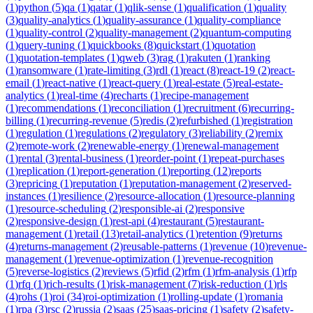
(
1
)
python
(
5
)
qa
(
1
)
qatar
(
1
)
qlik-sense
(
1
)
qualification
(
1
)
quality
(
3
)
quality-analytics
(
1
)
quality-assurance
(
1
)
quality-compliance
(
1
)
quality-control
(
2
)
quality-management
(
2
)
quantum-computing
(
1
)
query-tuning
(
1
)
quickbooks
(
8
)
quickstart
(
1
)
quotation
(
1
)
quotation-templates
(
1
)
qweb
(
3
)
rag
(
1
)
rakuten
(
1
)
ranking
(
1
)
ransomware
(
1
)
rate-limiting
(
3
)
rdl
(
1
)
react
(
8
)
react-19
(
2
)
react-
email
(
1
)
react-native
(
1
)
react-query
(
1
)
real-estate
(
5
)
real-estate-
analytics
(
1
)
real-time
(
4
)
recharts
(
1
)
recipe-management
(
1
)
recommendations
(
1
)
reconciliation
(
1
)
recruitment
(
6
)
recurring-
billing
(
1
)
recurring-revenue
(
5
)
redis
(
2
)
refurbished
(
1
)
registration
(
1
)
regulation
(
1
)
regulations
(
2
)
regulatory
(
3
)
reliability
(
2
)
remix
(
2
)
remote-work
(
2
)
renewable-energy
(
1
)
renewal-management
(
1
)
rental
(
3
)
rental-business
(
1
)
reorder-point
(
1
)
repeat-purchases
(
1
)
replication
(
1
)
report-generation
(
1
)
reporting
(
12
)
reports
(
3
)
repricing
(
1
)
reputation
(
1
)
reputation-management
(
2
)
reserved-
instances
(
1
)
resilience
(
2
)
resource-allocation
(
1
)
resource-planning
(
1
)
resource-scheduling
(
2
)
responsible-ai
(
2
)
responsive
(
2
)
responsive-design
(
1
)
rest-api
(
4
)
restaurant
(
5
)
restaurant-
management
(
1
)
retail
(
13
)
retail-analytics
(
1
)
retention
(
9
)
returns
(
4
)
returns-management
(
2
)
reusable-patterns
(
1
)
revenue
(
10
)
revenue-
management
(
1
)
revenue-optimization
(
1
)
revenue-recognition
(
5
)
reverse-logistics
(
2
)
reviews
(
5
)
rfid
(
2
)
rfm
(
1
)
rfm-analysis
(
1
)
rfp
(
1
)
rfq
(
1
)
rich-results
(
1
)
risk-management
(
7
)
risk-reduction
(
1
)
rls
(
4
)
rohs
(
1
)
roi
(
34
)
roi-optimization
(
1
)
rolling-update
(
1
)
romania
(
1
)
rpa
(
3
)
rsc
(
2
)
russia
(
2
)
saas
(
25
)
saas-pricing
(
1
)
safety
(
2
)
safety-