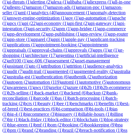
(
1
)
ai-threats
(
1
)
alerting
(
2
)
alexa
(
1
)
alibaba
(
1
)
aliexpress
(
1
)
all-in-one
(
2
)
allegro
(
2
)
amazon
(
7
)
amazon-ads
(
1
)
amazon-ppc
(
1
)
amazon-
seller
(
1
)
aml
(
1
)
analytics
(
40
)
announcement
(
1
)
anomaly-detection
(
1
)
answer-engine-optimization
(
1
)
aov
(
1
)
ap-automation
(
1
)
apache
(
1
)
apcs
(
1
)
api
(
22
)
api-economy
(
1
)
api-first
(
2
)
api-gateway
(
1
)
api-
integration
(
3
)
api-security
(
2
)
apm
(
1
)
app-bridge
(
1
)
app-commerce
(
1
)
app-development
(
2
)
app-publishing
(
1
)
app-review
(
1
)
app-router
(
1
)
app-store
(
1
)
apparel
(
3
)
appi
(
1
)
apple-pay
(
1
)
applicant-tracking
(
1
)
applications
(
1
)
appointment-booking
(
2
)
appointments
(
1
)
appraisals
(
1
)
approval-chains
(
1
)
approvals
(
3
)
apps
(
1
)
ar
(
1
)
ar-
shopping
(
1
)
architecture
(
17
)
argentina
(
1
)
artificial-intelligence
(
2
)
as9100
(
1
)
asc-606
(
3
)
assessment
(
2
)
asset-management
(
4
)
assistant
(
1
)
ato
(
1
)
attribution
(
1
)
attrition
(
1
)
audience-analytics
(
1
)
audit
(
7
)
audit-trail
(
1
)
augmented
(
1
)
augmented-reality
(
2
)
australia
(
2
)
australia-gst
(
1
)
authentication
(
6
)
authentik
(
2
)
authorization
(
3
)
autogen
(
2
)
automation
(
119
)
automl
(
1
)
automotive
(
5
)
autonomous
(
2
)
awareness
(
1
)
aws
(
10
)
axelor
(
2
)
azure
(
4
)
b2b
(
18
)
b2b-ecommerce
(
1
)
b2b-selling
(
1
)
back-market
(
1
)
backend
(
6
)
backup
(
2
)
bank-
reconciliation
(
1
)
barcode
(
1
)
bas
(
1
)
batch-processing
(
1
)
batch-
tracking
(
2
)
bcrs
(
1
)
beauty
(
1
)
bee
(
1
)
benchmarks
(
1
)
benefits
(
1
)
best-
of-breed
(
1
)
best-practices
(
6
)
bi-comparison
(
8
)
bi-tools
(
1
)
bias
(
1
)
big-4
(
1
)
bigcommerce
(
3
)
bigquery
(
1
)
billable-hours
(
1
)
billing
(
7
)
bir
(
1
)
black-friday
(
1
)
block-editor
(
1
)
blockchain
(
1
)
blog-strategy
(
1
)
blue-green
(
1
)
bmf
(
1
)
bom
(
2
)
booking
(
5
)
bookkeeping
(
9
)
bpa
(
1
)
bpm
(
1
)
brand
(
2
)
branding
(
1
)
brazil
(
2
)
breach-notification
(
1
)
bss