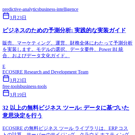
predictive-analytics
business-intelligence
3月23日
ビジネスのための予測分析: 実践的な実装ガイド
販売、マーケティング、運営、財務全体にわたって予測分析
を実装します。モデルの選択、データ要件、Power BI 統
合、およびデータ文化ガイド。
E
ECOSIRE Research and Development Team
3月23日
free-tools
business-tools
3月19日
32 以上の無料ビジネス ツール: データに基づいた
意思決定を行う
ECOSIRE の無料ビジネス ツール ライブラリは、ERP コス
トの計算、サーバーのサイジング、クラウド ホスティング