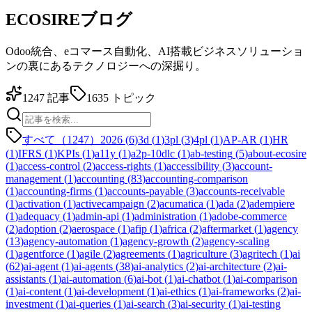
ECOSIREブログ
Odoo統合、eコマース自動化、AI搭載ビジネスソリューショ
ンの裏にあるテクノロジーへの深掘り。
1247
記事
1635
トピック
すべて（1247）
2026
(
6
)
3d
(
1
)
3pl
(
3
)
4pl
(
1
)
AP-AR
(
1
)
HR
(
1
)
IFRS
(
1
)
KPIs
(
1
)
a11y
(
1
)
a2p-10dlc
(
1
)
ab-testing
(
5
)
about-ecosire
(
1
)
access-control
(
2
)
access-rights
(
1
)
accessibility
(
3
)
account-
management
(
1
)
accounting
(
83
)
accounting-comparison
(
1
)
accounting-firms
(
1
)
accounts-payable
(
3
)
accounts-receivable
(
1
)
activation
(
1
)
activecampaign
(
2
)
acumatica
(
1
)
ada
(
2
)
adempiere
(
1
)
adequacy
(
1
)
admin-api
(
1
)
administration
(
1
)
adobe-commerce
(
2
)
adoption
(
2
)
aerospace
(
1
)
afip
(
1
)
africa
(
2
)
aftermarket
(
1
)
agency
(
13
)
agency-automation
(
1
)
agency-growth
(
2
)
agency-scaling
(
1
)
agentforce
(
1
)
agile
(
2
)
agreements
(
1
)
agriculture
(
3
)
agritech
(
1
)
ai
(
62
)
ai-agent
(
1
)
ai-agents
(
38
)
ai-analytics
(
2
)
ai-architecture
(
2
)
ai-
assistants
(
1
)
ai-automation
(
6
)
ai-bot
(
1
)
ai-chatbot
(
1
)
ai-comparison
(
1
)
ai-content
(
1
)
ai-development
(
1
)
ai-ethics
(
1
)
ai-frameworks
(
2
)
ai-
investment
(
1
)
ai-queries
(
1
)
ai-search
(
3
)
ai-security
(
1
)
ai-testing