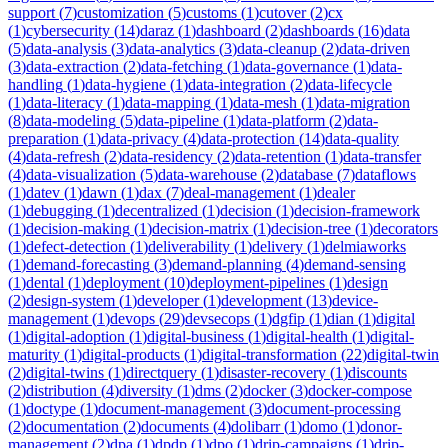
support
(
7
)
customization
(
5
)
customs
(
1
)
cutover
(
2
)
cx
(
1
)
cybersecurity
(
14
)
daraz
(
1
)
dashboard
(
2
)
dashboards
(
16
)
data
(
5
)
data-analysis
(
3
)
data-analytics
(
3
)
data-cleanup
(
2
)
data-driven
(
3
)
data-extraction
(
2
)
data-fetching
(
1
)
data-governance
(
1
)
data-
handling
(
1
)
data-hygiene
(
1
)
data-integration
(
2
)
data-lifecycle
(
1
)
data-literacy
(
1
)
data-mapping
(
1
)
data-mesh
(
1
)
data-migration
(
8
)
data-modeling
(
5
)
data-pipeline
(
1
)
data-platform
(
2
)
data-
preparation
(
1
)
data-privacy
(
4
)
data-protection
(
14
)
data-quality
(
4
)
data-refresh
(
2
)
data-residency
(
2
)
data-retention
(
1
)
data-transfer
(
4
)
data-visualization
(
5
)
data-warehouse
(
2
)
database
(
7
)
dataflows
(
1
)
datev
(
1
)
dawn
(
1
)
dax
(
7
)
deal-management
(
1
)
dealer
(
1
)
debugging
(
1
)
decentralized
(
1
)
decision
(
1
)
decision-framework
(
1
)
decision-making
(
1
)
decision-matrix
(
1
)
decision-tree
(
1
)
decorators
(
1
)
defect-detection
(
1
)
deliverability
(
1
)
delivery
(
1
)
delmiaworks
(
1
)
demand-forecasting
(
3
)
demand-planning
(
4
)
demand-sensing
(
1
)
dental
(
1
)
deployment
(
10
)
deployment-pipelines
(
1
)
design
(
2
)
design-system
(
1
)
developer
(
1
)
development
(
13
)
device-
management
(
1
)
devops
(
29
)
devsecops
(
1
)
dgfip
(
1
)
dian
(
1
)
digital
(
1
)
digital-adoption
(
1
)
digital-business
(
1
)
digital-health
(
1
)
digital-
maturity
(
1
)
digital-products
(
1
)
digital-transformation
(
22
)
digital-twin
(
2
)
digital-twins
(
1
)
directquery
(
1
)
disaster-recovery
(
1
)
discounts
(
2
)
distribution
(
4
)
diversity
(
1
)
dms
(
2
)
docker
(
3
)
docker-compose
(
1
)
doctype
(
1
)
document-management
(
3
)
document-processing
(
2
)
documentation
(
2
)
documents
(
4
)
dolibarr
(
1
)
domo
(
1
)
donor-
management
(
2
)
dpa
(
1
)
dpdp
(
1
)
dpo
(
1
)
drip-campaigns
(
1
)
drip-