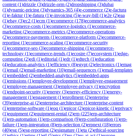
content
(
1
)
drizzle
(
3
)
drizzle-orm
(
2
)
dropshipping
(
3
)
dubai
(
1
)
dynamic-pricing
(
3
)
dynamics-365
(
4
)
e-commerce
(
2
)
e-factura
(
1
)
e-faktur
(
1
)
e-fatura
(
1
)
e-invoicing
(
5
)
e-way-bill
(
1
)
e2e
(
2
)
eaa
(
1
)
ebay
(
3
)
ec2
(
1
)
ecm
(
1
)
ecommerce
(
178
)
ecommerce-analytics
(
3
)
ecommerce-costs
(
1
)
ecommerce-logistics
(
1
)
ecommerce-
marketing
(
2
)
ecommerce-metrics
(
2
)
ecommerce-operations
(
2
)
ecommerce-payments
(
1
)
ecommerce-platform
(
2
)
ecommerce-
reporting
(
1
)
ecommerce-scaling
(
1
)
ecommerce-security
(
1
)
ecommerce-seo
(
3
)
ecommerce-shipping
(
1
)
ecommerce-
technology
(
1
)
ecommerce-trends
(
1
)
ecosire
(
7
)
ecosystem
(
1
)
edge-
computing
(
2
)
edi
(
1
)
editorial
(
1
)
edr
(
1
)
edtech
(
1
)
education
(
4
)
education-analytics
(
1
)
efficiency
(
8
)
egypt
(
2
)
electronics
(
1
)
emag
(
1
)
email
(
2
)
email-marketing
(
10
)
email-sequences
(
1
)
email-templates
(
1
)
embedded
(
2
)
embedded-analytics
(
5
)
embedded-apps
(
1
)
emissions
(
1
)
employee-development
(
1
)
employee-engagement
(
1
)
employee-management
(
3
)
employee-privacy
(
1
)
encryption
(
1
)
endpoint-security
(
1
)
energy
(
3
)
energy-efficiency
(
1
)
energy-
management
(
1
)
engagement
(
1
)
enrollment
(
2
)
enterprise
(
39
)
enterprise-ai
(
2
)
enterprise-architecture
(
1
)
enterprise-content
(
1
)
enterprise-software
(
1
)
eoq
(
1
)
epicor
(
2
)
epicor-kinetic
(
1
)
eprivacy
(
1
)
equipment
(
2
)
equipment-rental
(
2
)
erp
(
225
)
erp-architecture
(
1
)
erp-automation
(
1
)
erp-comparison
(
9
)
erp-configuration
(
1
)
erp-
failure
(
1
)
erp-integration
(
8
)
erp-selection
(
2
)
erpnext
(
18
)
errors
(
40
)
esg
(
5
)
esg-reporting
(
2
)
esignature
(
1
)
eta
(
2
)
ethical-sourcing
(
1
)
ethics
(
1
)
etims
(
1
)
etl
(
5
)
etsy
(
3
)
eu
(
2
)
eu-ai-act
(
1
)
europe