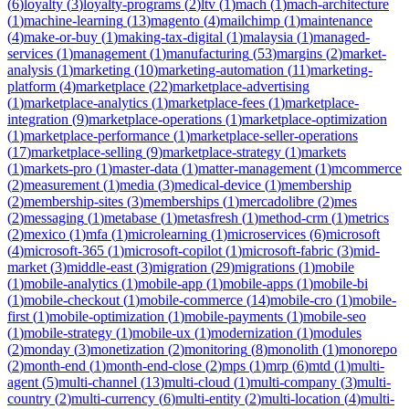
(
6
)
loyalty
(
3
)
loyalty-programs
(
2
)
ltv
(
1
)
mach
(
1
)
mach-architecture
(
1
)
machine-learning
(
13
)
magento
(
4
)
mailchimp
(
1
)
maintenance
(
4
)
make-or-buy
(
1
)
making-tax-digital
(
1
)
malaysia
(
1
)
managed-
services
(
1
)
management
(
1
)
manufacturing
(
53
)
margins
(
2
)
market-
analysis
(
1
)
marketing
(
10
)
marketing-automation
(
11
)
marketing-
platform
(
4
)
marketplace
(
22
)
marketplace-advertising
(
1
)
marketplace-analytics
(
1
)
marketplace-fees
(
1
)
marketplace-
integration
(
9
)
marketplace-operations
(
1
)
marketplace-optimization
(
1
)
marketplace-performance
(
1
)
marketplace-seller-operations
(
17
)
marketplace-selling
(
9
)
marketplace-strategy
(
1
)
markets
(
1
)
markets-pro
(
1
)
master-data
(
1
)
matter-management
(
1
)
mcommerce
(
2
)
measurement
(
1
)
media
(
3
)
medical-device
(
1
)
membership
(
2
)
membership-sites
(
3
)
memberships
(
1
)
mercadolibre
(
2
)
mes
(
2
)
messaging
(
1
)
metabase
(
1
)
metasfresh
(
1
)
method-crm
(
1
)
metrics
(
2
)
mexico
(
1
)
mfa
(
1
)
microlearning
(
1
)
microservices
(
6
)
microsoft
(
4
)
microsoft-365
(
1
)
microsoft-copilot
(
1
)
microsoft-fabric
(
3
)
mid-
market
(
3
)
middle-east
(
3
)
migration
(
29
)
migrations
(
1
)
mobile
(
1
)
mobile-analytics
(
1
)
mobile-app
(
1
)
mobile-apps
(
1
)
mobile-bi
(
1
)
mobile-checkout
(
1
)
mobile-commerce
(
14
)
mobile-cro
(
1
)
mobile-
first
(
1
)
mobile-optimization
(
1
)
mobile-payments
(
1
)
mobile-seo
(
1
)
mobile-strategy
(
1
)
mobile-ux
(
1
)
modernization
(
1
)
modules
(
2
)
monday
(
3
)
monetization
(
2
)
monitoring
(
8
)
monolith
(
1
)
monorepo
(
2
)
month-end
(
1
)
month-end-close
(
2
)
mps
(
1
)
mrp
(
6
)
mtd
(
1
)
multi-
agent
(
5
)
multi-channel
(
13
)
multi-cloud
(
1
)
multi-company
(
3
)
multi-
country
(
2
)
multi-currency
(
6
)
multi-entity
(
2
)
multi-location
(
4
)
multi-