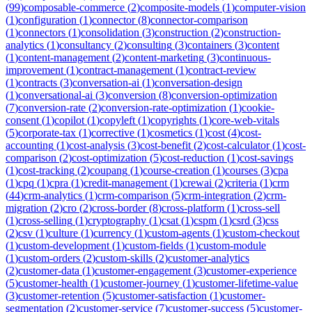
(
99
)
composable-commerce
(
2
)
composite-models
(
1
)
computer-vision
(
1
)
configuration
(
1
)
connector
(
8
)
connector-comparison
(
1
)
connectors
(
1
)
consolidation
(
3
)
construction
(
2
)
construction-
analytics
(
1
)
consultancy
(
2
)
consulting
(
3
)
containers
(
3
)
content
(
1
)
content-management
(
2
)
content-marketing
(
3
)
continuous-
improvement
(
1
)
contract-management
(
1
)
contract-review
(
1
)
contracts
(
3
)
conversation-ai
(
1
)
conversation-design
(
1
)
conversational-ai
(
3
)
conversion
(
8
)
conversion-optimization
(
7
)
conversion-rate
(
2
)
conversion-rate-optimization
(
1
)
cookie-
consent
(
1
)
copilot
(
1
)
copyleft
(
1
)
copyrights
(
1
)
core-web-vitals
(
5
)
corporate-tax
(
1
)
corrective
(
1
)
cosmetics
(
1
)
cost
(
4
)
cost-
accounting
(
1
)
cost-analysis
(
3
)
cost-benefit
(
2
)
cost-calculator
(
1
)
cost-
comparison
(
2
)
cost-optimization
(
5
)
cost-reduction
(
1
)
cost-savings
(
1
)
cost-tracking
(
2
)
coupang
(
1
)
course-creation
(
1
)
courses
(
3
)
cpa
(
1
)
cpq
(
1
)
cpra
(
1
)
credit-management
(
1
)
crewai
(
2
)
criteria
(
1
)
crm
(
44
)
crm-analytics
(
1
)
crm-comparison
(
5
)
crm-integration
(
2
)
crm-
migration
(
2
)
cro
(
2
)
cross-border
(
8
)
cross-platform
(
1
)
cross-sell
(
1
)
cross-selling
(
1
)
cryptography
(
1
)
csat
(
1
)
cspm
(
1
)
csrd
(
3
)
css
(
2
)
csv
(
1
)
culture
(
1
)
currency
(
1
)
custom-agents
(
1
)
custom-checkout
(
1
)
custom-development
(
1
)
custom-fields
(
1
)
custom-module
(
1
)
custom-orders
(
2
)
custom-skills
(
2
)
customer-analytics
(
2
)
customer-data
(
1
)
customer-engagement
(
3
)
customer-experience
(
5
)
customer-health
(
1
)
customer-journey
(
1
)
customer-lifetime-value
(
3
)
customer-retention
(
5
)
customer-satisfaction
(
1
)
customer-
segmentation
(
2
)
customer-service
(
7
)
customer-success
(
5
)
customer-