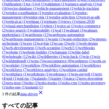
(
3
)
utilization
(
1
)
ux
(
1
)
v4
(
1
)
validation
(
1
)
variance-analysis
(
1
)
vat
(
16
)
vector-database
(
1
)
vehicle-management
(
1
)
vehicle-tracking
(
1
)
vendor-coordination
(
1
)
vendor-evaluation
(
1
)
vendor-
management
(
4
)
vendor-risk
(
1
)
vendor-selection
(
2
)
vercel-ai-sdk
(
1
)
vertical-ai
(
1
)
vertipaq
(
1
)
vietnam
(
1
)
views
(
1
)
vision-2030
(
1
)
visual-merchandising
(
1
)
vitest
(
1
)
voice-ai
(
1
)
voice-commerce
(
2
)
voice-search
(
1
)
vulnerability
(
1
)
waf
(
1
)
walmart
(
3
)
walmart-
marketplace
(
1
)
warehouse
(
13
)
warehouse-automation
(
2
)
warehouse-management
(
1
)
wasm
(
1
)
waste-reduction
(
2
)
watsonx-
orchestrate
(
1
)
wave
(
2
)
wayfair
(
2
)
wcag
(
2
)
web
(
1
)
web-design
(
2
)
web-development
(
1
)
web-scraping
(
1
)
web3
(
1
)
webhooks
(
7
)
website
(
1
)
website-builder
(
1
)
whatsapp
(
1
)
white-label
(
6
)
wholesale
(
12
)
wiki
(
2
)
wildberries
(
1
)
win-back
(
1
)
wip
(
1
)
wix
(
2
)
wkhtmltopdf
(
1
)
wms
(
5
)
woocommerce
(
8
)
wordpress
(
1
)
work-os
(
1
)
workday
(
1
)
workflow
(
9
)
workflow-automation
(
1
)
workflows
(
2
)
workforce
(
7
)
workforce-analytics
(
1
)
working-capital
(
1
)
workplace
(
1
)
workshops
(
1
)
workspace
(
1
)
wps-payroll
(
1
)
xero
(
4
)
xml
(
1
)
xml-rpc
(
3
)
zalando
(
5
)
zapier
(
3
)
zatca
(
2
)
zero-downtime
(
2
)
zero-trust
(
3
)
zoho
(
2
)
zoho-books
(
1
)
zoho-crm
(
1
)
zoho-inventory
(
1
)
zoho-one
(
1
)
zustand
(
1
)
3 件の結果
data-driven
すべての記事