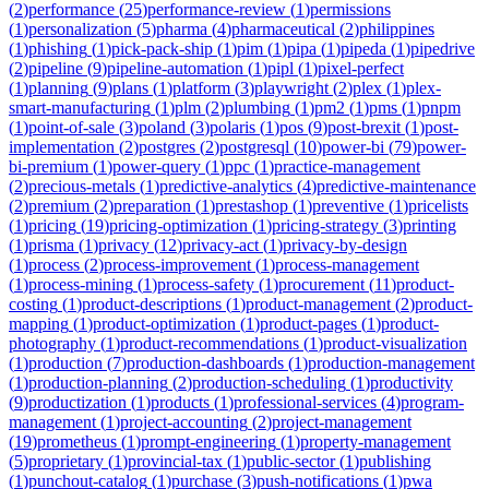
(
2
)
performance
(
25
)
performance-review
(
1
)
permissions
(
1
)
personalization
(
5
)
pharma
(
4
)
pharmaceutical
(
2
)
philippines
(
1
)
phishing
(
1
)
pick-pack-ship
(
1
)
pim
(
1
)
pipa
(
1
)
pipeda
(
1
)
pipedrive
(
2
)
pipeline
(
9
)
pipeline-automation
(
1
)
pipl
(
1
)
pixel-perfect
(
1
)
planning
(
9
)
plans
(
1
)
platform
(
3
)
playwright
(
2
)
plex
(
1
)
plex-
smart-manufacturing
(
1
)
plm
(
2
)
plumbing
(
1
)
pm2
(
1
)
pms
(
1
)
pnpm
(
1
)
point-of-sale
(
3
)
poland
(
3
)
polaris
(
1
)
pos
(
9
)
post-brexit
(
1
)
post-
implementation
(
2
)
postgres
(
2
)
postgresql
(
10
)
power-bi
(
79
)
power-
bi-premium
(
1
)
power-query
(
1
)
ppc
(
1
)
practice-management
(
2
)
precious-metals
(
1
)
predictive-analytics
(
4
)
predictive-maintenance
(
2
)
premium
(
2
)
preparation
(
1
)
prestashop
(
1
)
preventive
(
1
)
pricelists
(
1
)
pricing
(
19
)
pricing-optimization
(
1
)
pricing-strategy
(
3
)
printing
(
1
)
prisma
(
1
)
privacy
(
12
)
privacy-act
(
1
)
privacy-by-design
(
1
)
process
(
2
)
process-improvement
(
1
)
process-management
(
1
)
process-mining
(
1
)
process-safety
(
1
)
procurement
(
11
)
product-
costing
(
1
)
product-descriptions
(
1
)
product-management
(
2
)
product-
mapping
(
1
)
product-optimization
(
1
)
product-pages
(
1
)
product-
photography
(
1
)
product-recommendations
(
1
)
product-visualization
(
1
)
production
(
7
)
production-dashboards
(
1
)
production-management
(
1
)
production-planning
(
2
)
production-scheduling
(
1
)
productivity
(
9
)
productization
(
1
)
products
(
1
)
professional-services
(
4
)
program-
management
(
1
)
project-accounting
(
2
)
project-management
(
19
)
prometheus
(
1
)
prompt-engineering
(
1
)
property-management
(
5
)
proprietary
(
1
)
provincial-tax
(
1
)
public-sector
(
1
)
publishing
(
1
)
punchout-catalog
(
1
)
purchase
(
3
)
push-notifications
(
1
)
pwa