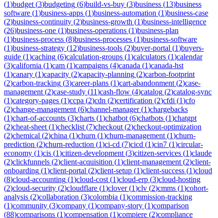
(
1
)
budget
(
3
)
budgeting
(
6
)
build-vs-buy
(
3
)
business
(
13
)
business
software
(
1
)
business-apps
(
1
)
business-automation
(
1
)
business-case
(
2
)
business-continuity
(
2
)
business-growth
(
1
)
business-intelligence
(
26
)
business-one
(
1
)
business-operations
(
1
)
business-plan
(
1
)
business-process
(
8
)
business-processes
(
1
)
business-software
(
1
)
business-strategy
(
12
)
business-tools
(
2
)
buyer-portal
(
1
)
buyers-
guide
(
1
)
caching
(
6
)
calculation-groups
(
1
)
calculators
(
1
)
calendar
(
3
)
california
(
1
)
cam
(
1
)
campaigns
(
4
)
canada
(
1
)
canada-hst
(
1
)
canary
(
1
)
capacity
(
2
)
capacity-planning
(
2
)
carbon-footprint
(
2
)
carbon-tracking
(
3
)
career-plans
(
1
)
cart-abandonment
(
2
)
case-
management
(
2
)
case-study
(
11
)
cash-flow
(
4
)
catalog
(
2
)
catalog-sync
(
1
)
category-pages
(
1
)
ccpa
(
2
)
cdn
(
2
)
certification
(
2
)
cfdi
(
1
)
cfo
(
2
)
change-management
(
6
)
channel-manager
(
1
)
chargebacks
(
1
)
chart-of-accounts
(
3
)
charts
(
1
)
chatbot
(
6
)
chatbots
(
1
)
chatgpt
(
2
)
cheat-sheet
(
1
)
checklist
(
7
)
checkout
(
2
)
checkout-optimization
(
2
)
chemical
(
2
)
china
(
1
)
churn
(
1
)
churn-management
(
1
)
churn-
prediction
(
2
)
churn-reduction
(
1
)
ci-cd
(
7
)
cicd
(
1
)
cin7
(
1
)
circular-
economy
(
1
)
cis
(
1
)
citizen-development
(
3
)
citizen-services
(
1
)
claude
(
2
)
clickfunnels
(
2
)
client-acquisition
(
1
)
client-management
(
2
)
client-
onboarding
(
1
)
client-portal
(
2
)
client-setup
(
1
)
client-success
(
1
)
cloud
(
8
)
cloud-accounting
(
1
)
cloud-cost
(
1
)
cloud-erp
(
3
)
cloud-hosting
(
2
)
cloud-security
(
2
)
cloudflare
(
1
)
clover
(
1
)
clv
(
2
)
cmms
(
1
)
cohort-
analysis
(
2
)
collaboration
(
3
)
colombia
(
1
)
commission-tracking
(
1
)
community
(
3
)
company
(
1
)
company-story
(
1
)
comparison
(
88
)
comparisons
(
1
)
compensation
(
1
)
compiere
(
2
)
compliance