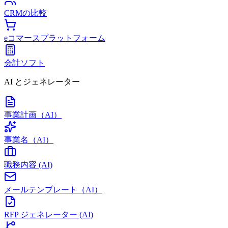
CRMの比較
eコマースプラットフォーム
会計ソフト
AI とジェネレーター
事業計画（AI）
事業名（AI）
職務内容 (AI)
メールテンプレート（AI）
RFP ジェネレーター (AI)