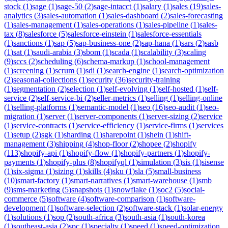
stock
(
1
)
sage
(
1
)
sage-50
(
2
)
sage-intacct
(
1
)
salary
(
1
)
sales
(
19
)
sales-
analytics
(
3
)
sales-automation
(
1
)
sales-dashboard
(
2
)
sales-forecasting
(
1
)
sales-management
(
1
)
sales-operations
(
1
)
sales-pipeline
(
1
)
sales-
tax
(
8
)
salesforce
(
5
)
salesforce-einstein
(
1
)
salesforce-essentials
(
1
)
sanctions
(
1
)
sap
(
5
)
sap-business-one
(
2
)
sap-hana
(
1
)
sars
(
2
)
sasb
(
1
)
sat
(
1
)
saudi-arabia
(
3
)
sbom
(
1
)
scada
(
1
)
scalability
(
3
)
scaling
(
9
)
sccs
(
2
)
scheduling
(
6
)
schema-markup
(
1
)
school-management
(
1
)
screening
(
1
)
scrum
(
1
)
sdi
(
1
)
search-engine
(
1
)
search-optimization
(
2
)
seasonal-collections
(
1
)
security
(
36
)
security-training
(
1
)
segmentation
(
2
)
selection
(
1
)
self-evolving
(
1
)
self-hosted
(
1
)
self-
service
(
2
)
self-service-bi
(
2
)
seller-metrics
(
1
)
selling
(
1
)
selling-online
(
1
)
selling-platforms
(
1
)
semantic-model
(
1
)
seo
(
16
)
seo-audit
(
1
)
seo-
migration
(
1
)
server
(
1
)
server-components
(
1
)
server-sizing
(
2
)
service
(
1
)
service-contracts
(
1
)
service-efficiency
(
1
)
service-firms
(
1
)
services
(
1
)
setup
(
2
)
sgk
(
1
)
sharding
(
1
)
sharepoint
(
1
)
shein
(
1
)
shift-
management
(
3
)
shipping
(
4
)
shop-floor
(
2
)
shopee
(
2
)
shopify
(
113
)
shopify-api
(
1
)
shopify-flow
(
1
)
shopify-partners
(
1
)
shopify-
payments
(
1
)
shopify-plus
(
8
)
shopifyql
(
1
)
simulation
(
3
)
sis
(
1
)
sisense
(
1
)
six-sigma
(
1
)
sizing
(
1
)
skills
(
4
)
sku
(
1
)
sla
(
5
)
small-business
(
10
)
smart-factory
(
1
)
smart-narratives
(
1
)
smart-warehouse
(
1
)
smb
(
9
)
sms-marketing
(
5
)
snapshots
(
1
)
snowflake
(
1
)
soc2
(
5
)
social-
commerce
(
5
)
software
(
4
)
software-comparison
(
1
)
software-
development
(
1
)
software-selection
(
2
)
software-stack
(
1
)
solar-energy
(
1
)
solutions
(
1
)
sop
(
2
)
south-africa
(
3
)
south-asia
(
1
)
south-korea
(
1
)
southeast-asia
(
2
)
spc
(
1
)
specialty
(
1
)
speed
(
1
)
speed-optimization