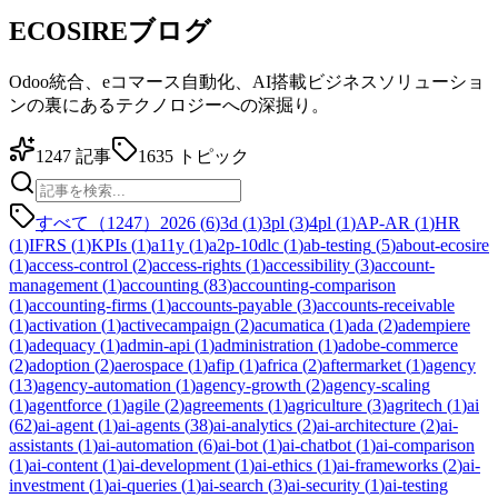
ECOSIREブログ
Odoo統合、eコマース自動化、AI搭載ビジネスソリューショ
ンの裏にあるテクノロジーへの深掘り。
1247
記事
1635
トピック
すべて（1247）
2026
(
6
)
3d
(
1
)
3pl
(
3
)
4pl
(
1
)
AP-AR
(
1
)
HR
(
1
)
IFRS
(
1
)
KPIs
(
1
)
a11y
(
1
)
a2p-10dlc
(
1
)
ab-testing
(
5
)
about-ecosire
(
1
)
access-control
(
2
)
access-rights
(
1
)
accessibility
(
3
)
account-
management
(
1
)
accounting
(
83
)
accounting-comparison
(
1
)
accounting-firms
(
1
)
accounts-payable
(
3
)
accounts-receivable
(
1
)
activation
(
1
)
activecampaign
(
2
)
acumatica
(
1
)
ada
(
2
)
adempiere
(
1
)
adequacy
(
1
)
admin-api
(
1
)
administration
(
1
)
adobe-commerce
(
2
)
adoption
(
2
)
aerospace
(
1
)
afip
(
1
)
africa
(
2
)
aftermarket
(
1
)
agency
(
13
)
agency-automation
(
1
)
agency-growth
(
2
)
agency-scaling
(
1
)
agentforce
(
1
)
agile
(
2
)
agreements
(
1
)
agriculture
(
3
)
agritech
(
1
)
ai
(
62
)
ai-agent
(
1
)
ai-agents
(
38
)
ai-analytics
(
2
)
ai-architecture
(
2
)
ai-
assistants
(
1
)
ai-automation
(
6
)
ai-bot
(
1
)
ai-chatbot
(
1
)
ai-comparison
(
1
)
ai-content
(
1
)
ai-development
(
1
)
ai-ethics
(
1
)
ai-frameworks
(
2
)
ai-
investment
(
1
)
ai-queries
(
1
)
ai-search
(
3
)
ai-security
(
1
)
ai-testing