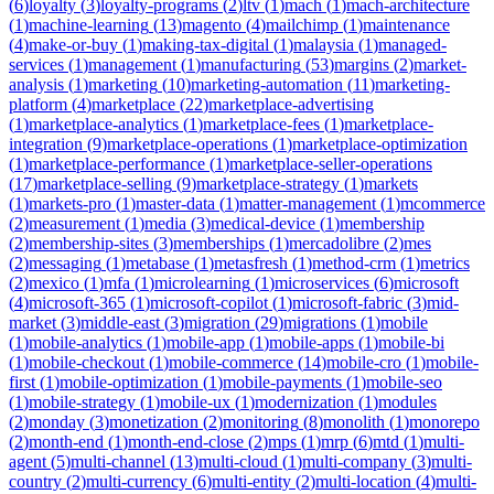
(
6
)
loyalty
(
3
)
loyalty-programs
(
2
)
ltv
(
1
)
mach
(
1
)
mach-architecture
(
1
)
machine-learning
(
13
)
magento
(
4
)
mailchimp
(
1
)
maintenance
(
4
)
make-or-buy
(
1
)
making-tax-digital
(
1
)
malaysia
(
1
)
managed-
services
(
1
)
management
(
1
)
manufacturing
(
53
)
margins
(
2
)
market-
analysis
(
1
)
marketing
(
10
)
marketing-automation
(
11
)
marketing-
platform
(
4
)
marketplace
(
22
)
marketplace-advertising
(
1
)
marketplace-analytics
(
1
)
marketplace-fees
(
1
)
marketplace-
integration
(
9
)
marketplace-operations
(
1
)
marketplace-optimization
(
1
)
marketplace-performance
(
1
)
marketplace-seller-operations
(
17
)
marketplace-selling
(
9
)
marketplace-strategy
(
1
)
markets
(
1
)
markets-pro
(
1
)
master-data
(
1
)
matter-management
(
1
)
mcommerce
(
2
)
measurement
(
1
)
media
(
3
)
medical-device
(
1
)
membership
(
2
)
membership-sites
(
3
)
memberships
(
1
)
mercadolibre
(
2
)
mes
(
2
)
messaging
(
1
)
metabase
(
1
)
metasfresh
(
1
)
method-crm
(
1
)
metrics
(
2
)
mexico
(
1
)
mfa
(
1
)
microlearning
(
1
)
microservices
(
6
)
microsoft
(
4
)
microsoft-365
(
1
)
microsoft-copilot
(
1
)
microsoft-fabric
(
3
)
mid-
market
(
3
)
middle-east
(
3
)
migration
(
29
)
migrations
(
1
)
mobile
(
1
)
mobile-analytics
(
1
)
mobile-app
(
1
)
mobile-apps
(
1
)
mobile-bi
(
1
)
mobile-checkout
(
1
)
mobile-commerce
(
14
)
mobile-cro
(
1
)
mobile-
first
(
1
)
mobile-optimization
(
1
)
mobile-payments
(
1
)
mobile-seo
(
1
)
mobile-strategy
(
1
)
mobile-ux
(
1
)
modernization
(
1
)
modules
(
2
)
monday
(
3
)
monetization
(
2
)
monitoring
(
8
)
monolith
(
1
)
monorepo
(
2
)
month-end
(
1
)
month-end-close
(
2
)
mps
(
1
)
mrp
(
6
)
mtd
(
1
)
multi-
agent
(
5
)
multi-channel
(
13
)
multi-cloud
(
1
)
multi-company
(
3
)
multi-
country
(
2
)
multi-currency
(
6
)
multi-entity
(
2
)
multi-location
(
4
)
multi-