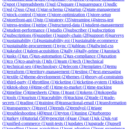
(
2
)
spot
(
1
)
spreadsheets
(
1
)
sql
(
2
)
square
(
1
)
squarespace
(
1
)
ssdlc
(
1
)
ssl
(
2
)
sso
(
2
)
sst
(
1
)
star-schema
(
2
)
startup
(
2
)
state-management
(
1
)
stock-control
(
1
)
store
(
1
)
store-optimization
(
1
)
store-setup
(
2
)
storefront-api
(
3
)
stp
(
1
)
strategy
(
35
)
streaming
(
4
)
stress-test
(
1
)
stress-testing
(
1
)
stripe
(
3
)
structured-data
(
1
)
student-management
(
2
)
student-performance
(
1
)
studio
(
3
)
subscriber
(
1
)
subscription
(
2
)
subscriptions
(
6
)
supplier
(
1
)
supply-chain
(
28
)
support
(
6
)
surveys
(
1
)
sustainability
(
14
)
sustainability-roi
(
1
)
sustainable-ecommerce
(
1
)
sustainable-procurement
(
1
)
sync
(
1
)
tableau
(
3
)
tailwind-css
(
1
)
takealot
(
1
)
talent-acquisition
(
2
)
tally
(
4
)
tally-prime
(
1
)
tanstack
(
1
)
tasks
(
1
)
tax
(
5
)
tax-automation
(
2
)
tax-compliance
(
3
)
taxation
(
1
)
tco
(
5
)
tco-analysis
(
1
)
tds
(
1
)
team
(
1
)
tech
(
1
)
technical
(
1
)
technical-seo
(
4
)
technology
(
2
)
telecom
(
3
)
templates
(
3
)
temu
(
1
)
terraform
(
1
)
territory-management
(
1
)
testing
(
7
)
text-messaging
(
1
)
textile
(
2
)
theme-development
(
2
)
themes
(
1
)
theory-of-constraints
(
1
)
third-party
(
1
)
throttling
(
1
)
ticketing
(
1
)
ticketing-system
(
1
)
tiktok
(
1
)
tiktok-shop
(
4
)
time-off
(
1
)
time-to-market
(
1
)
time-tracking
(
2
)
timeline
(
5
)
timesheets
(
2
)
tms
(
1
)
toast
(
1
)
tokens
(
3
)
tokopedia
(
1
)
tools
(
1
)
tourism
(
1
)
traceability
(
6
)
tracking
(
2
)
trade
(
1
)
trade-
secrets
(
1
)
trading
(
1
)
training
(
8
)
transactional-email
(
1
)
transformation
(
1
)
transparency
(
3
)
travel
(
3
)
trends
(
2
)
trendyol
(
1
)
triage
(
1
)
troubleshooting
(
40
)
trust
(
1
)
tryton
(
1
)
tuning
(
2
)
turborepo
(
1
)
turkey
(
4
)
tutorial
(
50
)
typescript
(
4
)
uae
(
3
)
uat
(
1
)
uk
(
2
)
uk-vat
(
1
)
unified-commerce
(
1
)
unit-tests
(
1
)
updates
(
1
)
upgrade
(
3
)
upsell
(
1
)
upselling
(
1
)
user-acquisition
(
1
)
user-adoption
(
2
)
user-experience