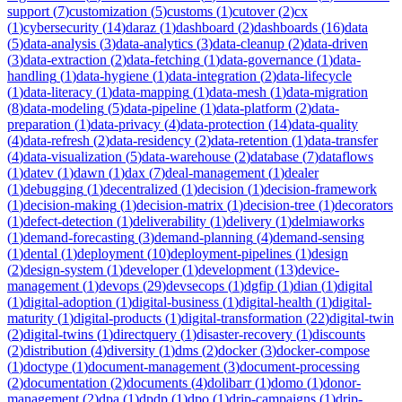
support
(
7
)
customization
(
5
)
customs
(
1
)
cutover
(
2
)
cx
(
1
)
cybersecurity
(
14
)
daraz
(
1
)
dashboard
(
2
)
dashboards
(
16
)
data
(
5
)
data-analysis
(
3
)
data-analytics
(
3
)
data-cleanup
(
2
)
data-driven
(
3
)
data-extraction
(
2
)
data-fetching
(
1
)
data-governance
(
1
)
data-
handling
(
1
)
data-hygiene
(
1
)
data-integration
(
2
)
data-lifecycle
(
1
)
data-literacy
(
1
)
data-mapping
(
1
)
data-mesh
(
1
)
data-migration
(
8
)
data-modeling
(
5
)
data-pipeline
(
1
)
data-platform
(
2
)
data-
preparation
(
1
)
data-privacy
(
4
)
data-protection
(
14
)
data-quality
(
4
)
data-refresh
(
2
)
data-residency
(
2
)
data-retention
(
1
)
data-transfer
(
4
)
data-visualization
(
5
)
data-warehouse
(
2
)
database
(
7
)
dataflows
(
1
)
datev
(
1
)
dawn
(
1
)
dax
(
7
)
deal-management
(
1
)
dealer
(
1
)
debugging
(
1
)
decentralized
(
1
)
decision
(
1
)
decision-framework
(
1
)
decision-making
(
1
)
decision-matrix
(
1
)
decision-tree
(
1
)
decorators
(
1
)
defect-detection
(
1
)
deliverability
(
1
)
delivery
(
1
)
delmiaworks
(
1
)
demand-forecasting
(
3
)
demand-planning
(
4
)
demand-sensing
(
1
)
dental
(
1
)
deployment
(
10
)
deployment-pipelines
(
1
)
design
(
2
)
design-system
(
1
)
developer
(
1
)
development
(
13
)
device-
management
(
1
)
devops
(
29
)
devsecops
(
1
)
dgfip
(
1
)
dian
(
1
)
digital
(
1
)
digital-adoption
(
1
)
digital-business
(
1
)
digital-health
(
1
)
digital-
maturity
(
1
)
digital-products
(
1
)
digital-transformation
(
22
)
digital-twin
(
2
)
digital-twins
(
1
)
directquery
(
1
)
disaster-recovery
(
1
)
discounts
(
2
)
distribution
(
4
)
diversity
(
1
)
dms
(
2
)
docker
(
3
)
docker-compose
(
1
)
doctype
(
1
)
document-management
(
3
)
document-processing
(
2
)
documentation
(
2
)
documents
(
4
)
dolibarr
(
1
)
domo
(
1
)
donor-
management
(
2
)
dpa
(
1
)
dpdp
(
1
)
dpo
(
1
)
drip-campaigns
(
1
)
drip-