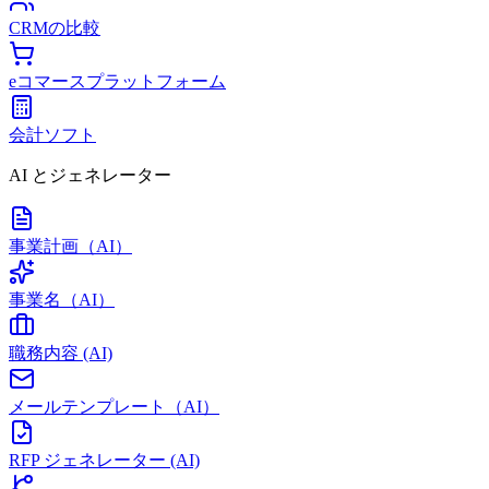
CRMの比較
eコマースプラットフォーム
会計ソフト
AI とジェネレーター
事業計画（AI）
事業名（AI）
職務内容 (AI)
メールテンプレート（AI）
RFP ジェネレーター (AI)