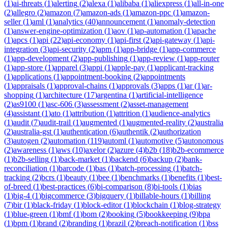
(
1
)
ai-threats
(
1
)
alerting
(
2
)
alexa
(
1
)
alibaba
(
1
)
aliexpress
(
1
)
all-in-one
(
2
)
allegro
(
2
)
amazon
(
7
)
amazon-ads
(
1
)
amazon-ppc
(
1
)
amazon-
seller
(
1
)
aml
(
1
)
analytics
(
40
)
announcement
(
1
)
anomaly-detection
(
1
)
answer-engine-optimization
(
1
)
aov
(
1
)
ap-automation
(
1
)
apache
(
1
)
apcs
(
1
)
api
(
22
)
api-economy
(
1
)
api-first
(
2
)
api-gateway
(
1
)
api-
integration
(
3
)
api-security
(
2
)
apm
(
1
)
app-bridge
(
1
)
app-commerce
(
1
)
app-development
(
2
)
app-publishing
(
1
)
app-review
(
1
)
app-router
(
1
)
app-store
(
1
)
apparel
(
3
)
appi
(
1
)
apple-pay
(
1
)
applicant-tracking
(
1
)
applications
(
1
)
appointment-booking
(
2
)
appointments
(
1
)
appraisals
(
1
)
approval-chains
(
1
)
approvals
(
3
)
apps
(
1
)
ar
(
1
)
ar-
shopping
(
1
)
architecture
(
17
)
argentina
(
1
)
artificial-intelligence
(
2
)
as9100
(
1
)
asc-606
(
3
)
assessment
(
2
)
asset-management
(
4
)
assistant
(
1
)
ato
(
1
)
attribution
(
1
)
attrition
(
1
)
audience-analytics
(
1
)
audit
(
7
)
audit-trail
(
1
)
augmented
(
1
)
augmented-reality
(
2
)
australia
(
2
)
australia-gst
(
1
)
authentication
(
6
)
authentik
(
2
)
authorization
(
3
)
autogen
(
2
)
automation
(
119
)
automl
(
1
)
automotive
(
5
)
autonomous
(
2
)
awareness
(
1
)
aws
(
10
)
axelor
(
2
)
azure
(
4
)
b2b
(
18
)
b2b-ecommerce
(
1
)
b2b-selling
(
1
)
back-market
(
1
)
backend
(
6
)
backup
(
2
)
bank-
reconciliation
(
1
)
barcode
(
1
)
bas
(
1
)
batch-processing
(
1
)
batch-
tracking
(
2
)
bcrs
(
1
)
beauty
(
1
)
bee
(
1
)
benchmarks
(
1
)
benefits
(
1
)
best-
of-breed
(
1
)
best-practices
(
6
)
bi-comparison
(
8
)
bi-tools
(
1
)
bias
(
1
)
big-4
(
1
)
bigcommerce
(
3
)
bigquery
(
1
)
billable-hours
(
1
)
billing
(
7
)
bir
(
1
)
black-friday
(
1
)
block-editor
(
1
)
blockchain
(
1
)
blog-strategy
(
1
)
blue-green
(
1
)
bmf
(
1
)
bom
(
2
)
booking
(
5
)
bookkeeping
(
9
)
bpa
(
1
)
bpm
(
1
)
brand
(
2
)
branding
(
1
)
brazil
(
2
)
breach-notification
(
1
)
bss