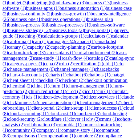
(
1
)
budget
(
3
)
budgeting
(
6
)
build-vs-buy
(
3
)
business
(
13
)
business
software
(
1
)
business-apps
(
1
)
business-automation
(
1
)
business-case
(
2
)
business-continuity
(
2
)
business-growth
(
1
)
business-intelligence
(
26
)
business-one
(
1
)
business-operations
(
1
)
business-plan
(
1
)
business-process
(
8
)
business-processes
(
1
)
business-software
(
1
)
business-strategy
(
12
)
business-tools
(
2
)
buyer-portal
(
1
)
buyers-
guide
(
1
)
caching
(
6
)
calculation-groups
(
1
)
calculators
(
1
)
calendar
(
3
)
california
(
1
)
cam
(
1
)
campaigns
(
4
)
canada
(
1
)
canada-hst
(
1
)
canary
(
1
)
capacity
(
2
)
capacity-planning
(
2
)
carbon-footprint
(
2
)
carbon-tracking
(
3
)
career-plans
(
1
)
cart-abandonment
(
2
)
case-
management
(
2
)
case-study
(
11
)
cash-flow
(
4
)
catalog
(
2
)
catalog-sync
(
1
)
category-pages
(
1
)
ccpa
(
2
)
cdn
(
2
)
certification
(
2
)
cfdi
(
1
)
cfo
(
2
)
change-management
(
6
)
channel-manager
(
1
)
chargebacks
(
1
)
chart-of-accounts
(
3
)
charts
(
1
)
chatbot
(
6
)
chatbots
(
1
)
chatgpt
(
2
)
cheat-sheet
(
1
)
checklist
(
7
)
checkout
(
2
)
checkout-optimization
(
2
)
chemical
(
2
)
china
(
1
)
churn
(
1
)
churn-management
(
1
)
churn-
prediction
(
2
)
churn-reduction
(
1
)
ci-cd
(
7
)
cicd
(
1
)
cin7
(
1
)
circular-
economy
(
1
)
cis
(
1
)
citizen-development
(
3
)
citizen-services
(
1
)
claude
(
2
)
clickfunnels
(
2
)
client-acquisition
(
1
)
client-management
(
2
)
client-
onboarding
(
1
)
client-portal
(
2
)
client-setup
(
1
)
client-success
(
1
)
cloud
(
8
)
cloud-accounting
(
1
)
cloud-cost
(
1
)
cloud-erp
(
3
)
cloud-hosting
(
2
)
cloud-security
(
2
)
cloudflare
(
1
)
clover
(
1
)
clv
(
2
)
cmms
(
1
)
cohort-
analysis
(
2
)
collaboration
(
3
)
colombia
(
1
)
commission-tracking
(
1
)
community
(
3
)
company
(
1
)
company-story
(
1
)
comparison
(
88
)
comparisons
(
1
)
compensation
(
1
)
compiere
(
2
)
compliance