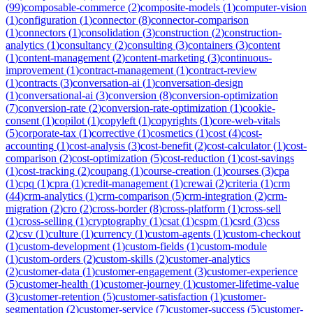
(
99
)
composable-commerce
(
2
)
composite-models
(
1
)
computer-vision
(
1
)
configuration
(
1
)
connector
(
8
)
connector-comparison
(
1
)
connectors
(
1
)
consolidation
(
3
)
construction
(
2
)
construction-
analytics
(
1
)
consultancy
(
2
)
consulting
(
3
)
containers
(
3
)
content
(
1
)
content-management
(
2
)
content-marketing
(
3
)
continuous-
improvement
(
1
)
contract-management
(
1
)
contract-review
(
1
)
contracts
(
3
)
conversation-ai
(
1
)
conversation-design
(
1
)
conversational-ai
(
3
)
conversion
(
8
)
conversion-optimization
(
7
)
conversion-rate
(
2
)
conversion-rate-optimization
(
1
)
cookie-
consent
(
1
)
copilot
(
1
)
copyleft
(
1
)
copyrights
(
1
)
core-web-vitals
(
5
)
corporate-tax
(
1
)
corrective
(
1
)
cosmetics
(
1
)
cost
(
4
)
cost-
accounting
(
1
)
cost-analysis
(
3
)
cost-benefit
(
2
)
cost-calculator
(
1
)
cost-
comparison
(
2
)
cost-optimization
(
5
)
cost-reduction
(
1
)
cost-savings
(
1
)
cost-tracking
(
2
)
coupang
(
1
)
course-creation
(
1
)
courses
(
3
)
cpa
(
1
)
cpq
(
1
)
cpra
(
1
)
credit-management
(
1
)
crewai
(
2
)
criteria
(
1
)
crm
(
44
)
crm-analytics
(
1
)
crm-comparison
(
5
)
crm-integration
(
2
)
crm-
migration
(
2
)
cro
(
2
)
cross-border
(
8
)
cross-platform
(
1
)
cross-sell
(
1
)
cross-selling
(
1
)
cryptography
(
1
)
csat
(
1
)
cspm
(
1
)
csrd
(
3
)
css
(
2
)
csv
(
1
)
culture
(
1
)
currency
(
1
)
custom-agents
(
1
)
custom-checkout
(
1
)
custom-development
(
1
)
custom-fields
(
1
)
custom-module
(
1
)
custom-orders
(
2
)
custom-skills
(
2
)
customer-analytics
(
2
)
customer-data
(
1
)
customer-engagement
(
3
)
customer-experience
(
5
)
customer-health
(
1
)
customer-journey
(
1
)
customer-lifetime-value
(
3
)
customer-retention
(
5
)
customer-satisfaction
(
1
)
customer-
segmentation
(
2
)
customer-service
(
7
)
customer-success
(
5
)
customer-