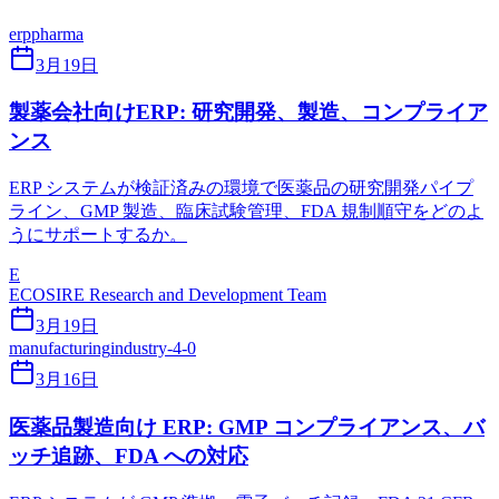
erp
pharma
3月19日
製薬会社向けERP: 研究開発、製造、コンプライア
ンス
ERP システムが検証済みの環境で医薬品の研究開発パイプ
ライン、GMP 製造、臨床試験管理、FDA 規制順守をどのよ
うにサポートするか。
E
ECOSIRE Research and Development Team
3月19日
manufacturing
industry-4-0
3月16日
医薬品製造向け ERP: GMP コンプライアンス、バ
ッチ追跡、FDA への対応