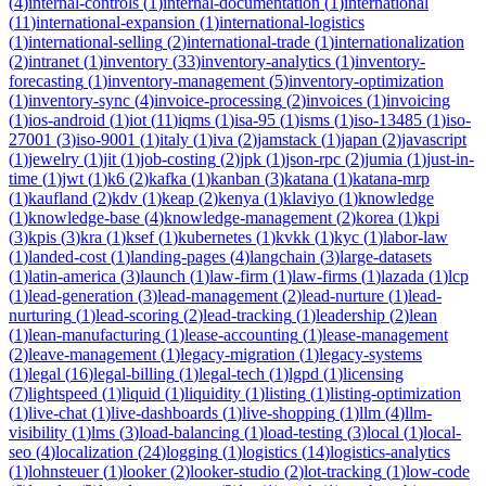
(
4
)
internal-controls
(
1
)
internal-documentation
(
1
)
international
(
11
)
international-expansion
(
1
)
international-logistics
(
1
)
international-selling
(
2
)
international-trade
(
1
)
internationalization
(
2
)
intranet
(
1
)
inventory
(
33
)
inventory-analytics
(
1
)
inventory-
forecasting
(
1
)
inventory-management
(
5
)
inventory-optimization
(
1
)
inventory-sync
(
4
)
invoice-processing
(
2
)
invoices
(
1
)
invoicing
(
1
)
ios-android
(
1
)
iot
(
11
)
iqms
(
1
)
isa-95
(
1
)
isms
(
1
)
iso-13485
(
1
)
iso-
27001
(
3
)
iso-9001
(
1
)
italy
(
1
)
iva
(
2
)
jamstack
(
1
)
japan
(
2
)
javascript
(
1
)
jewelry
(
1
)
jit
(
1
)
job-costing
(
2
)
jpk
(
1
)
json-rpc
(
2
)
jumia
(
1
)
just-in-
time
(
1
)
jwt
(
1
)
k6
(
2
)
kafka
(
1
)
kanban
(
3
)
katana
(
1
)
katana-mrp
(
1
)
kaufland
(
2
)
kdv
(
1
)
keap
(
2
)
kenya
(
1
)
klaviyo
(
1
)
knowledge
(
1
)
knowledge-base
(
4
)
knowledge-management
(
2
)
korea
(
1
)
kpi
(
3
)
kpis
(
3
)
kra
(
1
)
ksef
(
1
)
kubernetes
(
1
)
kvkk
(
1
)
kyc
(
1
)
labor-law
(
1
)
landed-cost
(
1
)
landing-pages
(
4
)
langchain
(
3
)
large-datasets
(
1
)
latin-america
(
3
)
launch
(
1
)
law-firm
(
1
)
law-firms
(
1
)
lazada
(
1
)
lcp
(
1
)
lead-generation
(
3
)
lead-management
(
2
)
lead-nurture
(
1
)
lead-
nurturing
(
1
)
lead-scoring
(
2
)
lead-tracking
(
1
)
leadership
(
2
)
lean
(
1
)
lean-manufacturing
(
1
)
lease-accounting
(
1
)
lease-management
(
2
)
leave-management
(
1
)
legacy-migration
(
1
)
legacy-systems
(
1
)
legal
(
16
)
legal-billing
(
1
)
legal-tech
(
1
)
lgpd
(
1
)
licensing
(
7
)
lightspeed
(
1
)
liquid
(
1
)
liquidity
(
1
)
listing
(
1
)
listing-optimization
(
1
)
live-chat
(
1
)
live-dashboards
(
1
)
live-shopping
(
1
)
llm
(
4
)
llm-
visibility
(
1
)
lms
(
3
)
load-balancing
(
1
)
load-testing
(
3
)
local
(
1
)
local-
seo
(
4
)
localization
(
24
)
logging
(
1
)
logistics
(
14
)
logistics-analytics
(
1
)
lohnsteuer
(
1
)
looker
(
2
)
looker-studio
(
2
)
lot-tracking
(
1
)
low-code