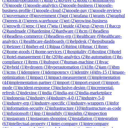
(
1
)
global-operations
(
1
)
gmp
(
2
)
go-live
(
2
)
gobd
(
1
)
gohighlevel
(
76
)
google
(
1
)
google-analytics
(
2
)
google-business
(
1
)
google-
business-profile
(
1
)
google-cloud
(
2
)
google-pay
(
1
)
google-reviews
(
1
)
governance
(
8
)
government
(
3
)
gpt
(
1
)
grafana
(
1
)
grants
(
2
)
graphql
(
3
)
green-it
(
1
)
green-warehouse
(
1
)
gri
(
2
)
growing-business
(
1
)
growth
(
1
)
grpc
(
1
)
gst
(
7
)
gta
(
1
)
guide
(
43
)
gxp
(
2
)
gym
(
1
)
haccp
(
2
)
handmade
(
3
)
hardening
(
2
)
hardware
(
1
)
hcm
(
1
)
headless
(
4
)
headless-commerce
(
3
)
headless-erp
(
1
)
healthcare
(
9
)
healthcare-
analytics
(
1
)
healthcare-dashboards
(
1
)
helpdesk
(
7
)
hepsiburada
(
1
)
hetzner
(
1
)
higher-ed
(
1
)
hipaa
(
5
)
hiring
(
4
)
hmac
(
1
)
hmrc
(
2
)
home-goods
(
1
)
home-services
(
1
)
hospitality
(
5
)
hosting
(
3
)
hotel
(
1
)
hotel-management
(
1
)
hr
(
20
)
hr-analytics
(
2
)
hr-automation
(
1
)
hr-
compliance
(
1
)
hrms
(
1
)
hubspot
(
7
)
human-machine
(
1
)
hvac
(
2
)
hybrid
(
1
)
hydrogen
(
3
)
hyperautomation
(
1
)
i18n
(
2
)
iam
(
1
)
ibm
(
1
)
icms
(
1
)
idempiere
(
1
)
idempotency
(
1
)
identity
(
4
)
ifrs-15
(
1
)
image-
optimization
(
1
)
impact
(
1
)
impact-measurement
(
1
)
implementation
(
44
)
implementation-partner
(
1
)
import
(
1
)
import-export
(
1
)
import-
mode
(
1
)
incident-response
(
3
)
inclusive-design
(
1
)
incremental-
refresh
(
2
)
indexing
(
1
)
india
(
5
)
india-gst
(
2
)
india-marketplace
(
1
)
indonesia
(
2
)
industry
(
4
)
industry-4-0
(
17
)
industry-5-0
(
1
)
industry-erp
(
1
)
industry-specific
(
1
)
industry-wrappers
(
1
)
infor
(
1
)
information-security
(
2
)
infrastructure
(
10
)
infrastructure-as-code
(
1
)
infusionsoft
(
1
)
inp
(
1
)
insightly
(
1
)
insights
(
2
)
inspection
(
1
)
instagram
(
1
)
instagram-shopping
(
2
)
installation
(
1
)
integration
(
63
)
intellectual-property
(
1
)
inter-company
(
1
)
intercompany