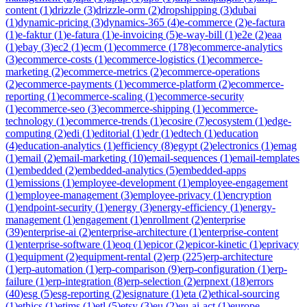
content
(
1
)
drizzle
(
3
)
drizzle-orm
(
2
)
dropshipping
(
3
)
dubai
(
1
)
dynamic-pricing
(
3
)
dynamics-365
(
4
)
e-commerce
(
2
)
e-factura
(
1
)
e-faktur
(
1
)
e-fatura
(
1
)
e-invoicing
(
5
)
e-way-bill
(
1
)
e2e
(
2
)
eaa
(
1
)
ebay
(
3
)
ec2
(
1
)
ecm
(
1
)
ecommerce
(
178
)
ecommerce-analytics
(
3
)
ecommerce-costs
(
1
)
ecommerce-logistics
(
1
)
ecommerce-
marketing
(
2
)
ecommerce-metrics
(
2
)
ecommerce-operations
(
2
)
ecommerce-payments
(
1
)
ecommerce-platform
(
2
)
ecommerce-
reporting
(
1
)
ecommerce-scaling
(
1
)
ecommerce-security
(
1
)
ecommerce-seo
(
3
)
ecommerce-shipping
(
1
)
ecommerce-
technology
(
1
)
ecommerce-trends
(
1
)
ecosire
(
7
)
ecosystem
(
1
)
edge-
computing
(
2
)
edi
(
1
)
editorial
(
1
)
edr
(
1
)
edtech
(
1
)
education
(
4
)
education-analytics
(
1
)
efficiency
(
8
)
egypt
(
2
)
electronics
(
1
)
emag
(
1
)
email
(
2
)
email-marketing
(
10
)
email-sequences
(
1
)
email-templates
(
1
)
embedded
(
2
)
embedded-analytics
(
5
)
embedded-apps
(
1
)
emissions
(
1
)
employee-development
(
1
)
employee-engagement
(
1
)
employee-management
(
3
)
employee-privacy
(
1
)
encryption
(
1
)
endpoint-security
(
1
)
energy
(
3
)
energy-efficiency
(
1
)
energy-
management
(
1
)
engagement
(
1
)
enrollment
(
2
)
enterprise
(
39
)
enterprise-ai
(
2
)
enterprise-architecture
(
1
)
enterprise-content
(
1
)
enterprise-software
(
1
)
eoq
(
1
)
epicor
(
2
)
epicor-kinetic
(
1
)
eprivacy
(
1
)
equipment
(
2
)
equipment-rental
(
2
)
erp
(
225
)
erp-architecture
(
1
)
erp-automation
(
1
)
erp-comparison
(
9
)
erp-configuration
(
1
)
erp-
failure
(
1
)
erp-integration
(
8
)
erp-selection
(
2
)
erpnext
(
18
)
errors
(
40
)
esg
(
5
)
esg-reporting
(
2
)
esignature
(
1
)
eta
(
2
)
ethical-sourcing
(
1
)
ethics
(
1
)
etims
(
1
)
etl
(
5
)
etsy
(
3
)
eu
(
2
)
eu-ai-act
(
1
)
europe