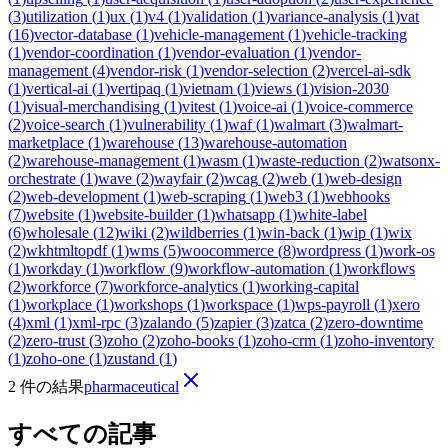
(
3
)
utilization
(
1
)
ux
(
1
)
v4
(
1
)
validation
(
1
)
variance-analysis
(
1
)
vat
(
16
)
vector-database
(
1
)
vehicle-management
(
1
)
vehicle-tracking
(
1
)
vendor-coordination
(
1
)
vendor-evaluation
(
1
)
vendor-
management
(
4
)
vendor-risk
(
1
)
vendor-selection
(
2
)
vercel-ai-sdk
(
1
)
vertical-ai
(
1
)
vertipaq
(
1
)
vietnam
(
1
)
views
(
1
)
vision-2030
(
1
)
visual-merchandising
(
1
)
vitest
(
1
)
voice-ai
(
1
)
voice-commerce
(
2
)
voice-search
(
1
)
vulnerability
(
1
)
waf
(
1
)
walmart
(
3
)
walmart-
marketplace
(
1
)
warehouse
(
13
)
warehouse-automation
(
2
)
warehouse-management
(
1
)
wasm
(
1
)
waste-reduction
(
2
)
watsonx-
orchestrate
(
1
)
wave
(
2
)
wayfair
(
2
)
wcag
(
2
)
web
(
1
)
web-design
(
2
)
web-development
(
1
)
web-scraping
(
1
)
web3
(
1
)
webhooks
(
7
)
website
(
1
)
website-builder
(
1
)
whatsapp
(
1
)
white-label
(
6
)
wholesale
(
12
)
wiki
(
2
)
wildberries
(
1
)
win-back
(
1
)
wip
(
1
)
wix
(
2
)
wkhtmltopdf
(
1
)
wms
(
5
)
woocommerce
(
8
)
wordpress
(
1
)
work-os
(
1
)
workday
(
1
)
workflow
(
9
)
workflow-automation
(
1
)
workflows
(
2
)
workforce
(
7
)
workforce-analytics
(
1
)
working-capital
(
1
)
workplace
(
1
)
workshops
(
1
)
workspace
(
1
)
wps-payroll
(
1
)
xero
(
4
)
xml
(
1
)
xml-rpc
(
3
)
zalando
(
5
)
zapier
(
3
)
zatca
(
2
)
zero-downtime
(
2
)
zero-trust
(
3
)
zoho
(
2
)
zoho-books
(
1
)
zoho-crm
(
1
)
zoho-inventory
(
1
)
zoho-one
(
1
)
zustand
(
1
)
2 件の結果
pharmaceutical
すべての記事