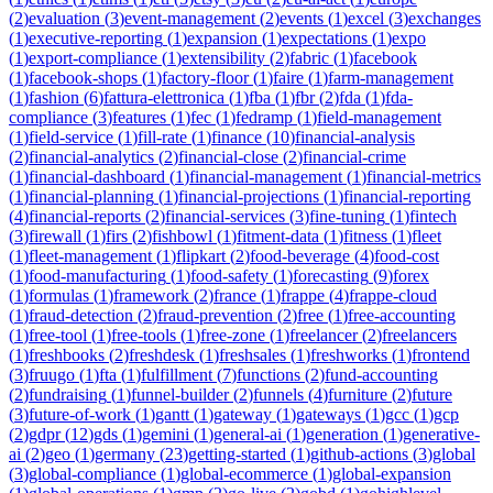
(
2
)
evaluation
(
3
)
event-management
(
2
)
events
(
1
)
excel
(
3
)
exchanges
(
1
)
executive-reporting
(
1
)
expansion
(
1
)
expectations
(
1
)
expo
(
1
)
export-compliance
(
1
)
extensibility
(
2
)
fabric
(
1
)
facebook
(
1
)
facebook-shops
(
1
)
factory-floor
(
1
)
faire
(
1
)
farm-management
(
1
)
fashion
(
6
)
fattura-elettronica
(
1
)
fba
(
1
)
fbr
(
2
)
fda
(
1
)
fda-
compliance
(
3
)
features
(
1
)
fec
(
1
)
fedramp
(
1
)
field-management
(
1
)
field-service
(
1
)
fill-rate
(
1
)
finance
(
10
)
financial-analysis
(
2
)
financial-analytics
(
2
)
financial-close
(
2
)
financial-crime
(
1
)
financial-dashboard
(
1
)
financial-management
(
1
)
financial-metrics
(
1
)
financial-planning
(
1
)
financial-projections
(
1
)
financial-reporting
(
4
)
financial-reports
(
2
)
financial-services
(
3
)
fine-tuning
(
1
)
fintech
(
3
)
firewall
(
1
)
firs
(
2
)
fishbowl
(
1
)
fitment-data
(
1
)
fitness
(
1
)
fleet
(
1
)
fleet-management
(
1
)
flipkart
(
2
)
food-beverage
(
4
)
food-cost
(
1
)
food-manufacturing
(
1
)
food-safety
(
1
)
forecasting
(
9
)
forex
(
1
)
formulas
(
1
)
framework
(
2
)
france
(
1
)
frappe
(
4
)
frappe-cloud
(
1
)
fraud-detection
(
2
)
fraud-prevention
(
2
)
free
(
1
)
free-accounting
(
1
)
free-tool
(
1
)
free-tools
(
1
)
free-zone
(
1
)
freelancer
(
2
)
freelancers
(
1
)
freshbooks
(
2
)
freshdesk
(
1
)
freshsales
(
1
)
freshworks
(
1
)
frontend
(
3
)
fruugo
(
1
)
fta
(
1
)
fulfillment
(
7
)
functions
(
2
)
fund-accounting
(
2
)
fundraising
(
1
)
funnel-builder
(
2
)
funnels
(
4
)
furniture
(
2
)
future
(
3
)
future-of-work
(
1
)
gantt
(
1
)
gateway
(
1
)
gateways
(
1
)
gcc
(
1
)
gcp
(
2
)
gdpr
(
12
)
gds
(
1
)
gemini
(
1
)
general-ai
(
1
)
generation
(
1
)
generative-
ai
(
2
)
geo
(
1
)
germany
(
23
)
getting-started
(
1
)
github-actions
(
3
)
global
(
3
)
global-compliance
(
1
)
global-ecommerce
(
1
)
global-expansion