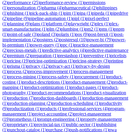
(
2
)
performance
(
25
)
performance-review
(
1
)
permissions
(
1
)
personalization
(
5
)
pharma
(
4
)
pharmaceutical
(
2
)
philippines
(
1
)
phishing
(
1
)
pick-pack-ship
(
1
)
pim
(
1
)
pipa
(
1
)
pipeda
(
1
)
pipedrive
(
2
)
pipeline
(
9
)
pipeline-automation
(
1
)
pipl
(
1
)
pixel-perfect
(
1
)
planning
(
9
)
plans
(
1
)
platform
(
3
)
playwright
(
2
)
plex
(
1
)
plex-
smart-manufacturing
(
1
)
plm
(
2
)
plumbing
(
1
)
pm2
(
1
)
pms
(
1
)
pnpm
(
1
)
point-of-sale
(
3
)
poland
(
3
)
polaris
(
1
)
pos
(
9
)
post-brexit
(
1
)
post-
implementation
(
2
)
postgres
(
2
)
postgresql
(
10
)
power-bi
(
79
)
power-
bi-premium
(
1
)
power-query
(
1
)
ppc
(
1
)
practice-management
(
2
)
precious-metals
(
1
)
predictive-analytics
(
4
)
predictive-maintenance
(
2
)
premium
(
2
)
preparation
(
1
)
prestashop
(
1
)
preventive
(
1
)
pricelists
(
1
)
pricing
(
19
)
pricing-optimization
(
1
)
pricing-strategy
(
3
)
printing
(
1
)
prisma
(
1
)
privacy
(
12
)
privacy-act
(
1
)
privacy-by-design
(
1
)
process
(
2
)
process-improvement
(
1
)
process-management
(
1
)
process-mining
(
1
)
process-safety
(
1
)
procurement
(
11
)
product-
costing
(
1
)
product-descriptions
(
1
)
product-management
(
2
)
product-
mapping
(
1
)
product-optimization
(
1
)
product-pages
(
1
)
product-
photography
(
1
)
product-recommendations
(
1
)
product-visualization
(
1
)
production
(
7
)
production-dashboards
(
1
)
production-management
(
1
)
production-planning
(
2
)
production-scheduling
(
1
)
productivity
(
9
)
productization
(
1
)
products
(
1
)
professional-services
(
4
)
program-
management
(
1
)
project-accounting
(
2
)
project-management
(
19
)
prometheus
(
1
)
prompt-engineering
(
1
)
property-management
(
5
)
proprietary
(
1
)
provincial-tax
(
1
)
public-sector
(
1
)
publishing
(
1
)
punchout-catalog
(
1
)
purchase
(
3
)
push-notifications
(
1
)
pwa