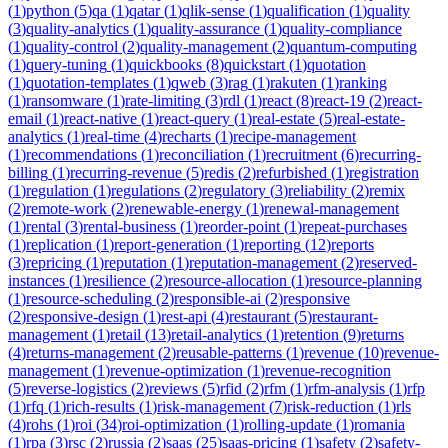
(
1
)
python
(
5
)
qa
(
1
)
qatar
(
1
)
qlik-sense
(
1
)
qualification
(
1
)
quality
(
3
)
quality-analytics
(
1
)
quality-assurance
(
1
)
quality-compliance
(
1
)
quality-control
(
2
)
quality-management
(
2
)
quantum-computing
(
1
)
query-tuning
(
1
)
quickbooks
(
8
)
quickstart
(
1
)
quotation
(
1
)
quotation-templates
(
1
)
qweb
(
3
)
rag
(
1
)
rakuten
(
1
)
ranking
(
1
)
ransomware
(
1
)
rate-limiting
(
3
)
rdl
(
1
)
react
(
8
)
react-19
(
2
)
react-
email
(
1
)
react-native
(
1
)
react-query
(
1
)
real-estate
(
5
)
real-estate-
analytics
(
1
)
real-time
(
4
)
recharts
(
1
)
recipe-management
(
1
)
recommendations
(
1
)
reconciliation
(
1
)
recruitment
(
6
)
recurring-
billing
(
1
)
recurring-revenue
(
5
)
redis
(
2
)
refurbished
(
1
)
registration
(
1
)
regulation
(
1
)
regulations
(
2
)
regulatory
(
3
)
reliability
(
2
)
remix
(
2
)
remote-work
(
2
)
renewable-energy
(
1
)
renewal-management
(
1
)
rental
(
3
)
rental-business
(
1
)
reorder-point
(
1
)
repeat-purchases
(
1
)
replication
(
1
)
report-generation
(
1
)
reporting
(
12
)
reports
(
3
)
repricing
(
1
)
reputation
(
1
)
reputation-management
(
2
)
reserved-
instances
(
1
)
resilience
(
2
)
resource-allocation
(
1
)
resource-planning
(
1
)
resource-scheduling
(
2
)
responsible-ai
(
2
)
responsive
(
2
)
responsive-design
(
1
)
rest-api
(
4
)
restaurant
(
5
)
restaurant-
management
(
1
)
retail
(
13
)
retail-analytics
(
1
)
retention
(
9
)
returns
(
4
)
returns-management
(
2
)
reusable-patterns
(
1
)
revenue
(
10
)
revenue-
management
(
1
)
revenue-optimization
(
1
)
revenue-recognition
(
5
)
reverse-logistics
(
2
)
reviews
(
5
)
rfid
(
2
)
rfm
(
1
)
rfm-analysis
(
1
)
rfp
(
1
)
rfq
(
1
)
rich-results
(
1
)
risk-management
(
7
)
risk-reduction
(
1
)
rls
(
4
)
rohs
(
1
)
roi
(
34
)
roi-optimization
(
1
)
rolling-update
(
1
)
romania
(
1
)
rpa
(
3
)
rsc
(
2
)
russia
(
2
)
saas
(
25
)
saas-pricing
(
1
)
safety
(
2
)
safety-