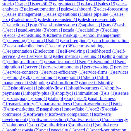
stock
(
1
)
sage
(
1
)
sage-50
(
2
)
sage-intacct
(
1
)
salary
(
1
)
sales
(
19
)
sales-
analytics
(
3
)
sales-automation
(
1
)
sales-dashboard
(
2
)
sales-forecasting
(
1
)
sales-management
(
1
)
sales-operations
(
1
)
sales-pipeline
(
1
)
sales-
tax
(
8
)
salesforce
(
5
)
salesforce-einstein
(
1
)
salesforce-essentials
(
1
)
sanctions
(
1
)
sap
(
5
)
sap-business-one
(
2
)
sap-hana
(
1
)
sars
(
2
)
sasb
(
1
)
sat
(
1
)
saudi-arabia
(
3
)
sbom
(
1
)
scada
(
1
)
scalability
(
3
)
scaling
(
9
)
sccs
(
2
)
scheduling
(
6
)
schema-markup
(
1
)
school-management
(
1
)
screening
(
1
)
scrum
(
1
)
sdi
(
1
)
search-engine
(
1
)
search-optimization
(
2
)
seasonal-collections
(
1
)
security
(
36
)
security-training
(
1
)
segmentation
(
2
)
selection
(
1
)
self-evolving
(
1
)
self-hosted
(
1
)
self-
service
(
2
)
self-service-bi
(
2
)
seller-metrics
(
1
)
selling
(
1
)
selling-online
(
1
)
selling-platforms
(
1
)
semantic-model
(
1
)
seo
(
16
)
seo-audit
(
1
)
seo-
migration
(
1
)
server
(
1
)
server-components
(
1
)
server-sizing
(
2
)
service
(
1
)
service-contracts
(
1
)
service-efficiency
(
1
)
service-firms
(
1
)
services
(
1
)
setup
(
2
)
sgk
(
1
)
sharding
(
1
)
sharepoint
(
1
)
shein
(
1
)
shift-
management
(
3
)
shipping
(
4
)
shop-floor
(
2
)
shopee
(
2
)
shopify
(
113
)
shopify-api
(
1
)
shopify-flow
(
1
)
shopify-partners
(
1
)
shopify-
payments
(
1
)
shopify-plus
(
8
)
shopifyql
(
1
)
simulation
(
3
)
sis
(
1
)
sisense
(
1
)
six-sigma
(
1
)
sizing
(
1
)
skills
(
4
)
sku
(
1
)
sla
(
5
)
small-business
(
10
)
smart-factory
(
1
)
smart-narratives
(
1
)
smart-warehouse
(
1
)
smb
(
9
)
sms-marketing
(
5
)
snapshots
(
1
)
snowflake
(
1
)
soc2
(
5
)
social-
commerce
(
5
)
software
(
4
)
software-comparison
(
1
)
software-
development
(
1
)
software-selection
(
2
)
software-stack
(
1
)
solar-energy
(
1
)
solutions
(
1
)
sop
(
2
)
south-africa
(
3
)
south-asia
(
1
)
south-korea
(
1
)
southeast-asia
(
2
)
spc
(
1
)
specialty
(
1
)
speed
(
1
)
speed-optimization