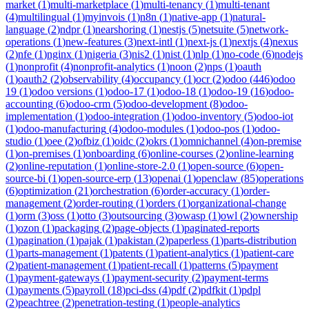
market
(
1
)
multi-marketplace
(
1
)
multi-tenancy
(
1
)
multi-tenant
(
4
)
multilingual
(
1
)
myinvois
(
1
)
n8n
(
1
)
native-app
(
1
)
natural-
language
(
2
)
ndpr
(
1
)
nearshoring
(
1
)
nestjs
(
5
)
netsuite
(
5
)
network-
operations
(
1
)
new-features
(
3
)
next-intl
(
1
)
next-js
(
1
)
nextjs
(
4
)
nexus
(
2
)
nfe
(
1
)
nginx
(
1
)
nigeria
(
3
)
nis2
(
1
)
nist
(
1
)
nlp
(
1
)
no-code
(
6
)
nodejs
(
1
)
nonprofit
(
4
)
nonprofit-analytics
(
1
)
noon
(
2
)
nps
(
1
)
oauth
(
1
)
oauth2
(
2
)
observability
(
4
)
occupancy
(
1
)
ocr
(
2
)
odoo
(
446
)
odoo
19
(
1
)
odoo versions
(
1
)
odoo-17
(
1
)
odoo-18
(
1
)
odoo-19
(
16
)
odoo-
accounting
(
6
)
odoo-crm
(
5
)
odoo-development
(
8
)
odoo-
implementation
(
1
)
odoo-integration
(
1
)
odoo-inventory
(
5
)
odoo-iot
(
1
)
odoo-manufacturing
(
4
)
odoo-modules
(
1
)
odoo-pos
(
1
)
odoo-
studio
(
1
)
oee
(
2
)
ofbiz
(
1
)
oidc
(
2
)
okrs
(
1
)
omnichannel
(
4
)
on-premise
(
1
)
on-premises
(
1
)
onboarding
(
6
)
online-courses
(
2
)
online-learning
(
2
)
online-reputation
(
1
)
online-store-2.0
(
1
)
open-source
(
6
)
open-
source-bi
(
1
)
open-source-erp
(
13
)
openai
(
1
)
openclaw
(
85
)
operations
(
6
)
optimization
(
21
)
orchestration
(
6
)
order-accuracy
(
1
)
order-
management
(
2
)
order-routing
(
1
)
orders
(
1
)
organizational-change
(
1
)
orm
(
3
)
oss
(
1
)
otto
(
3
)
outsourcing
(
3
)
owasp
(
1
)
owl
(
2
)
ownership
(
1
)
ozon
(
1
)
packaging
(
2
)
page-objects
(
1
)
paginated-reports
(
1
)
pagination
(
1
)
pajak
(
1
)
pakistan
(
2
)
paperless
(
1
)
parts-distribution
(
1
)
parts-management
(
1
)
patents
(
1
)
patient-analytics
(
1
)
patient-care
(
2
)
patient-management
(
1
)
patient-recall
(
1
)
patterns
(
5
)
payment
(
1
)
payment-gateways
(
1
)
payment-security
(
2
)
payment-terms
(
1
)
payments
(
5
)
payroll
(
18
)
pci-dss
(
4
)
pdf
(
2
)
pdfkit
(
1
)
pdpl
(
2
)
peachtree
(
2
)
penetration-testing
(
1
)
people-analytics